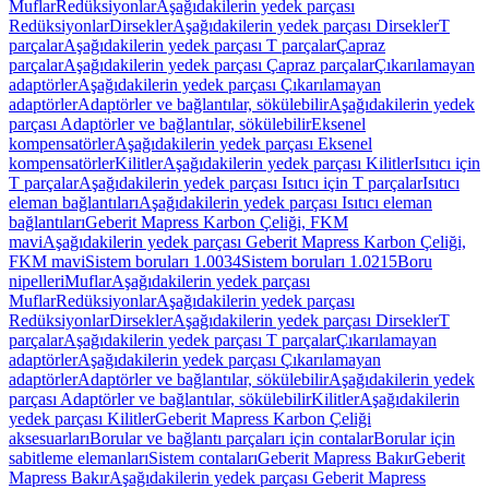
Muflar
Redüksiyonlar
Aşağıdakilerin yedek parçası
Redüksiyonlar
Dirsekler
Aşağıdakilerin yedek parçası Dirsekler
T
parçalar
Aşağıdakilerin yedek parçası T parçalar
Çapraz
parçalar
Aşağıdakilerin yedek parçası Çapraz parçalar
Çıkarılamayan
adaptörler
Aşağıdakilerin yedek parçası Çıkarılamayan
adaptörler
Adaptörler ve bağlantılar, sökülebilir
Aşağıdakilerin yedek
parçası Adaptörler ve bağlantılar, sökülebilir
Eksenel
kompensatörler
Aşağıdakilerin yedek parçası Eksenel
kompensatörler
Kilitler
Aşağıdakilerin yedek parçası Kilitler
Isıtıcı için
T parçalar
Aşağıdakilerin yedek parçası Isıtıcı için T parçalar
Isıtıcı
eleman bağlantıları
Aşağıdakilerin yedek parçası Isıtıcı eleman
bağlantıları
Geberit Mapress Karbon Çeliği, FKM
mavi
Aşağıdakilerin yedek parçası Geberit Mapress Karbon Çeliği,
FKM mavi
Sistem boruları 1.0034
Sistem boruları 1.0215
Boru
nipelleri
Muflar
Aşağıdakilerin yedek parçası
Muflar
Redüksiyonlar
Aşağıdakilerin yedek parçası
Redüksiyonlar
Dirsekler
Aşağıdakilerin yedek parçası Dirsekler
T
parçalar
Aşağıdakilerin yedek parçası T parçalar
Çıkarılamayan
adaptörler
Aşağıdakilerin yedek parçası Çıkarılamayan
adaptörler
Adaptörler ve bağlantılar, sökülebilir
Aşağıdakilerin yedek
parçası Adaptörler ve bağlantılar, sökülebilir
Kilitler
Aşağıdakilerin
yedek parçası Kilitler
Geberit Mapress Karbon Çeliği
aksesuarları
Borular ve bağlantı parçaları için contalar
Borular için
sabitleme elemanları
Sistem contaları
Geberit Mapress Bakır
Geberit
Mapress Bakır
Aşağıdakilerin yedek parçası Geberit Mapress