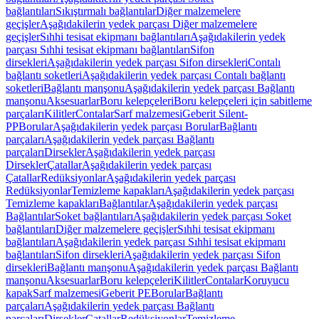
bağlantıları
Sıkıştırmalı bağlantılar
Diğer malzemelere
geçişler
Aşağıdakilerin yedek parçası Diğer malzemelere
geçişler
Sıhhi tesisat ekipmanı bağlantıları
Aşağıdakilerin yedek
parçası Sıhhi tesisat ekipmanı bağlantıları
Sifon
dirsekleri
Aşağıdakilerin yedek parçası Sifon dirsekleri
Contalı
bağlantı soketleri
Aşağıdakilerin yedek parçası Contalı bağlantı
soketleri
Bağlantı manşonu
Aşağıdakilerin yedek parçası Bağlantı
manşonu
Aksesuarlar
Boru kelepçeleri
Boru kelepçeleri için sabitleme
parçaları
Kilitler
Contalar
Sarf malzemesi
Geberit Silent-
PP
Borular
Aşağıdakilerin yedek parçası Borular
Bağlantı
parçaları
Aşağıdakilerin yedek parçası Bağlantı
parçaları
Dirsekler
Aşağıdakilerin yedek parçası
Dirsekler
Çatallar
Aşağıdakilerin yedek parçası
Çatallar
Redüksiyonlar
Aşağıdakilerin yedek parçası
Redüksiyonlar
Temizleme kapakları
Aşağıdakilerin yedek parçası
Temizleme kapakları
Bağlantılar
Aşağıdakilerin yedek parçası
Bağlantılar
Soket bağlantıları
Aşağıdakilerin yedek parçası Soket
bağlantıları
Diğer malzemelere geçişler
Sıhhi tesisat ekipmanı
bağlantıları
Aşağıdakilerin yedek parçası Sıhhi tesisat ekipmanı
bağlantıları
Sifon dirsekleri
Aşağıdakilerin yedek parçası Sifon
dirsekleri
Bağlantı manşonu
Aşağıdakilerin yedek parçası Bağlantı
manşonu
Aksesuarlar
Boru kelepçeleri
Kilitler
Contalar
Koruyucu
kapak
Sarf malzemesi
Geberit PE
Borular
Bağlantı
parçaları
Aşağıdakilerin yedek parçası Bağlantı
parçaları
Dirsekler
Çatallar
Redüksiyonlar
Temizleme