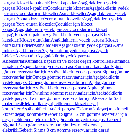
parçası Klozet kapakları
Klozet kapakları
Aşağıdakilerin yedek
parçası Klozet kapakları
Çocuklar için klozetler
Aşağıdakilerin yedek
parçası Çocuklar için klozetler
Asma klozetler
Aşağıdakilerin yedek
parçası Asma klozetler
Yere oturan klozetler
Aşağıdakilerin yedek
parçası Yere oturan klozetler
Çocuklar için klozet
kapağı
Aşağıdakilerin yedek parçası Çocuklar için klozet
kapağı
Klozet kapakları
Aşağıdakilerin yedek parçası Klozet
kapakları
Klozet oturakları
Aşağıdakilerin yedek parçası Klozet
oturakları
Bideler
Asma bideler
Aşağıdakilerin yedek parçası Asma
bideler
Ayaklı bideler
Aşağıdakilerin yedek parçası Ayaklı
bideler
Aksesuarlar
Aşağıdakilerin yedek parçası
Aksesuarlar
Kumanda kapakları ve klozet deşarj kontrolleri
Kumanda
kapakları
Aşağıdakilerin yedek parçası Kumanda kapakları
Sigma
gömme rezervuarlar için
Aşağıdakilerin yedek parçası Sigma gömme
rezervuarlar için
Omega gömme rezervuarlar için
Aşağıdakilerin
yedek parçası Omega gömme rezervuarlar için
Alpha gömme
rezervuarlar için
Aşağıdakilerin yedek parçası Alpha gömme
rezervuarlar için
Twinline gömme rezervuarlar için
Aşağıdakilerin
yedek parçası Twinline gömme rezervuarlar için
Aksesuarlar
Sarf
malzemesi
Elektronik deşarj tetiklemeli klozet deşarj
kontrolleri
Aşağıdakilerin yedek parçası Elektronik deşarj tetiklemeli
klozet deşarj kontrolleri
Geberit Sigma 12 cm gömme rezervuar için
deşarj tetiklemeli, elektrikli
Aşağıdakilerin yedek parçası Geberit
Sigma 12 cm gömme rezervuar için deşarj tetiklemeli,
elektrikli
Geberit Sigma 8 cm gömme rezervuar için deşarj