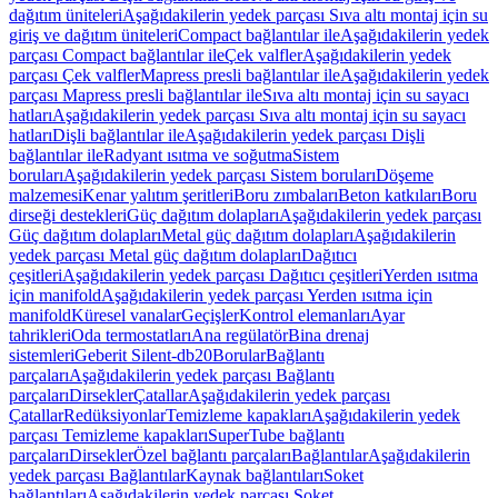
dağıtım üniteleri
Aşağıdakilerin yedek parçası Sıva altı montaj için su
giriş ve dağıtım üniteleri
Compact bağlantılar ile
Aşağıdakilerin yedek
parçası Compact bağlantılar ile
Çek valfler
Aşağıdakilerin yedek
parçası Çek valfler
Mapress presli bağlantılar ile
Aşağıdakilerin yedek
parçası Mapress presli bağlantılar ile
Sıva altı montaj için su sayacı
hatları
Aşağıdakilerin yedek parçası Sıva altı montaj için su sayacı
hatları
Dişli bağlantılar ile
Aşağıdakilerin yedek parçası Dişli
bağlantılar ile
Radyant ısıtma ve soğutma
Sistem
boruları
Aşağıdakilerin yedek parçası Sistem boruları
Döşeme
malzemesi
Kenar yalıtım şeritleri
Boru zımbaları
Beton katkıları
Boru
dirseği destekleri
Güç dağıtım dolapları
Aşağıdakilerin yedek parçası
Güç dağıtım dolapları
Metal güç dağıtım dolapları
Aşağıdakilerin
yedek parçası Metal güç dağıtım dolapları
Dağıtıcı
çeşitleri
Aşağıdakilerin yedek parçası Dağıtıcı çeşitleri
Yerden ısıtma
için manifold
Aşağıdakilerin yedek parçası Yerden ısıtma için
manifold
Küresel vanalar
Geçişler
Kontrol elemanları
Ayar
tahrikleri
Oda termostatları
Ana regülatör
Bina drenaj
sistemleri
Geberit Silent-db20
Borular
Bağlantı
parçaları
Aşağıdakilerin yedek parçası Bağlantı
parçaları
Dirsekler
Çatallar
Aşağıdakilerin yedek parçası
Çatallar
Redüksiyonlar
Temizleme kapakları
Aşağıdakilerin yedek
parçası Temizleme kapakları
SuperTube bağlantı
parçaları
Dirsekler
Özel bağlantı parçaları
Bağlantılar
Aşağıdakilerin
yedek parçası Bağlantılar
Kaynak bağlantıları
Soket
bağlantıları
Aşağıdakilerin yedek parçası Soket