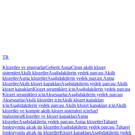
TR
Klozetler ve pisuvarlar
Geberit AquaClean akıllı klozet
sistemleri
Akıllı klozetler
Aşağıdakilerin yedek parçası Akıllı
klozetler
Asma klozetler
Aşağıdakilerin yedek parçası Asma
klozetler
Akıllı klozet kapakları
Aşağıdakilerin yedek parçası Akıllı
klozet kapakları
Klozet seramikleri için
Aşağıdakilerin yedek parçası
Klozet seramikleri için
Aksesuarlar
Aşağıdakilerin yedek parçası
Aksesuarlar
Akıllı klozetler için
Akıllı klozet kapakları
için
Aşağıdakilerin yedek parçası Akıllı klozet kapakları için
Akıllı
klozetler ve komple akıllı klozet sistemleri için
Sarf
malzemesi
Klozetler ve klozet kapakları
Asma
klozetler
Aşağıdakilerin yedek parçası Asma klozetler
Taharet
fonksiyonlu alçak tip klozetler
Aşağıdakilerin yedek parçası Taharet
fonksiyonlu alçak tip klozetler
Klozet kapakları
Aşağıdakilerin yedek