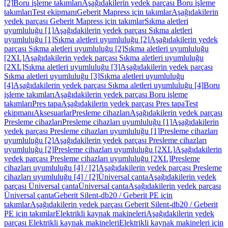
[2]
Boru işleme takımları
Aşağıdakilerin yedek parçası Boru işleme
takımları
Test ekipmanı
Geberit Mapress için takımlar
Aşağıdakilerin
yedek parçası Geberit Mapress için takımlar
Sıkma aletleri
uyumluluğu [1]
Aşağıdakilerin yedek parçası Sıkma aletleri
uyumluluğu [1]
Sıkma aletleri uyumluluğu [2]
Aşağıdakilerin yedek
parçası Sıkma aletleri uyumluluğu [2]
Sıkma aletleri uyumluluğu
[2XL]
Aşağıdakilerin yedek parçası Sıkma aletleri uyumluluğu
[2XL]
Sıkma aletleri uyumluluğu [3]
Aşağıdakilerin yedek parçası
Sıkma aletleri uyumluluğu [3]
Sıkma aletleri uyumluluğu
[4]
Aşağıdakilerin yedek parçası Sıkma aletleri uyumluluğu [4]
Boru
işleme takımları
Aşağıdakilerin yedek parçası Boru işleme
takımları
Pres tapa
Aşağıdakilerin yedek parçası Pres tapa
Test
ekipmanı
Aksesuarlar
Presleme cihazları
Aşağıdakilerin yedek parçası
Presleme cihazları
Presleme cihazları uyumluluğu [1]
Aşağıdakilerin
yedek parçası Presleme cihazları uyumluluğu [1]
Presleme cihazları
uyumluluğu [2]
Aşağıdakilerin yedek parçası Presleme cihazları
uyumluluğu [2]
Presleme cihazları uyumluluğu [2XL]
Aşağıdakilerin
yedek parçası Presleme cihazları uyumluluğu [2XL]
Presleme
cihazları uyumluluğu [4] / [2]
Aşağıdakilerin yedek parçası Presleme
cihazları uyumluluğu [4] / [2]
Üniversal çanta
Aşağıdakilerin yedek
parçası Üniversal çanta
Üniversal çanta
Aşağıdakilerin yedek parçası
Üniversal çanta
Geberit Silent-db20 / Geberit PE için
takımlar
Aşağıdakilerin yedek parçası Geberit Silent-db20 / Geberit
PE için takımlar
Elektrikli kaynak makineleri
Aşağıdakilerin yedek
parçası Elektrikli kaynak makineleri
Elektrikli kaynak makineleri için