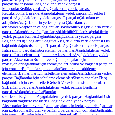
parçaları
Manşonlar
Aşağıdakilerin yedek parçası
Manşonlar
Redüksiyonlar
Aşağıdakilerin yedek parçası
Redüksiyonlar
Dirsekler
Aşağıdakilerin yedek parçası Dirsekler
T
parçalar
Aşağıdakilerin yedek parçası T parçalar
Çıkarılamayan
adaptörler
Aşağıdakilerin yedek parçası Çıkarılamayan
adaptörler
Adaptörler ve bağlantılar, sökülebilir
Aşağıdakilerin yedek
parçası Adaptörler ve bağlantılar, sökülebilir
Kilitler
Aşağıdakilerin
yedek parçası Kilitler
Bağlantılar
Aşağıdakilerin yedek parçası
Bağlantılar
Dişli bağlantılı dağıtıcı
Aşağıdakilerin yedek parçası Dişli
bağlantılı dağıtıcı
Isıtıcı için T parçalar
Aşağıdakilerin yedek parçası
Isıtıcı için T parçalar
Isıtıcı eleman bağlantıları
Aşağıdakilerin yedek
parçası Isıtıcı eleman bağlantıları
Aksesuarlar
Aşağıdakilerin yedek
parçası Aksesuarlar
Borular ve bağlantı parçaları için
izolasyonlar
Bağlantılar için izolasyonlar
Borular ve bağlantı parçaları
için contalar
Bağlantılar için contalar
Borular için sabitleme
elemanları
Bağlantılar için sabitleme elemanları
Aşağıdakilerin yedek
parçası Bağlantılar için sabitleme elemanları
Sistem contaları
Flanş
bağlantıları için cıvata setleri
Geberit Volex
Isıtma sistem boruları
SL
Bağlantı parçaları
Aşağıdakilerin yedek parçası Bağlantı
parçaları
Adaptörler ve bağlantılar,
sökülebilir
Bağlantılar
Aşağıdakilerin yedek parçası Bağlantılar
Dişli
bağlantılı dağıtıcı
Aksesuarlar
Aşağıdakilerin yedek parçası
Aksesuarlar
Borular ve bağlantı parçaları için izolasyonlar
Bağlantılar
için izolasyonlar
Borular ve bağlantı parçaları için contalar
Bağlantılar
için contalar
Borular için sabitleme elemanları
Bağlantılar için