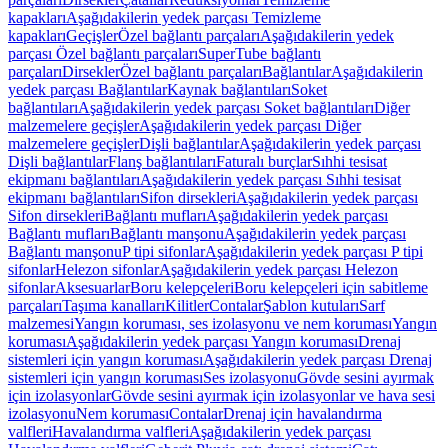
kapakları
Aşağıdakilerin yedek parçası Temizleme
kapakları
Geçişler
Özel bağlantı parçaları
Aşağıdakilerin yedek
parçası Özel bağlantı parçaları
SuperTube bağlantı
parçaları
Dirsekler
Özel bağlantı parçaları
Bağlantılar
Aşağıdakilerin
yedek parçası Bağlantılar
Kaynak bağlantıları
Soket
bağlantıları
Aşağıdakilerin yedek parçası Soket bağlantıları
Diğer
malzemelere geçişler
Aşağıdakilerin yedek parçası Diğer
malzemelere geçişler
Dişli bağlantılar
Aşağıdakilerin yedek parçası
Dişli bağlantılar
Flanş bağlantıları
Faturalı burçlar
Sıhhi tesisat
ekipmanı bağlantıları
Aşağıdakilerin yedek parçası Sıhhi tesisat
ekipmanı bağlantıları
Sifon dirsekleri
Aşağıdakilerin yedek parçası
Sifon dirsekleri
Bağlantı mufları
Aşağıdakilerin yedek parçası
Bağlantı mufları
Bağlantı manşonu
Aşağıdakilerin yedek parçası
Bağlantı manşonu
P tipi sifonlar
Aşağıdakilerin yedek parçası P tipi
sifonlar
Helezon sifonlar
Aşağıdakilerin yedek parçası Helezon
sifonlar
Aksesuarlar
Boru kelepçeleri
Boru kelepçeleri için sabitleme
parçaları
Taşıma kanalları
Kilitler
Contalar
Şablon kutuları
Sarf
malzemesi
Yangın koruması, ses izolasyonu ve nem koruması
Yangın
koruması
Aşağıdakilerin yedek parçası Yangın koruması
Drenaj
sistemleri için yangın koruması
Aşağıdakilerin yedek parçası Drenaj
sistemleri için yangın koruması
Ses izolasyonu
Gövde sesini ayırmak
için izolasyonlar
Gövde sesini ayırmak için izolasyonlar ve hava sesi
izolasyonu
Nem koruması
Contalar
Drenaj için havalandırma
valfleri
Havalandırma valfleri
Aşağıdakilerin yedek parçası