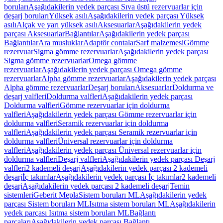
boruları
Aşağıdakilerin yedek parçası Sıva üstü rezervuarlar için
deşarj boruları
Yüksek asılı
Aşağıdakilerin yedek parçası Yüksek
asılı
Alçak ve yarı yüksek asılı
Aksesuarlar
Aşağıdakilerin yedek
parçası Aksesuarlar
Bağlantılar
Aşağıdakilerin yedek parçası
Bağlantılar
Ara musluklar
Adaptör contalar
Sarf malzemesi
Gömme
rezervuar
Sigma gömme rezervuarlar
Aşağıdakilerin yedek parçası
Sigma gömme rezervuarlar
Omega gömme
rezervuarlar
Aşağıdakilerin yedek parçası Omega gömme
rezervuarlar
Alpha gömme rezervuarlar
Aşağıdakilerin yedek parçası
Alpha gömme rezervuarlar
Deşarj boruları
Aksesuarlar
Doldurma ve
deşarj valfleri
Doldurma valfleri
Aşağıdakilerin yedek parçası
Doldurma valfleri
Gömme rezervuarlar için doldurma
valfleri
Aşağıdakilerin yedek parçası Gömme rezervuarlar için
doldurma valfleri
Seramik rezervuarlar için doldurma
valfleri
Aşağıdakilerin yedek parçası Seramik rezervuarlar için
doldurma valfleri
Üniversal rezervuarlar için doldurma
valfleri
Aşağıdakilerin yedek parçası Üniversal rezervuarlar için
doldurma valfleri
Deşarj valfleri
Aşağıdakilerin yedek parçası Deşarj
valfleri
2 kademeli deşarj
Aşağıdakilerin yedek parçası 2 kademeli
deşarj
İç takımlar
Aşağıdakilerin yedek parçası İç takımlar
2 kademeli
deşarj
Aşağıdakilerin yedek parçası 2 kademeli deşarj
Temin
sistemleri
Geberit Mepla
Sistem boruları ML
Aşağıdakilerin yedek
parçası Sistem boruları ML
Isıtma sistem boruları ML
Aşağıdakilerin
yedek parçası Isıtma sistem boruları ML
Bağlantı
parçaları
Aşağıdakilerin yedek parçası Bağlantı