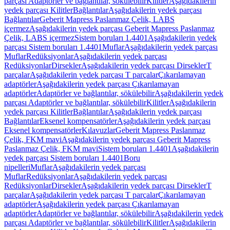
parçası Adaptörler ve bağlantılar, sökülebilir
Kilitler
Aşağıdakilerin
yedek parçası Kilitler
Bağlantılar
Aşağıdakilerin yedek parçası
Bağlantılar
Geberit Mapress Paslanmaz Çelik, LABS
içermez
Aşağıdakilerin yedek parçası Geberit Mapress Paslanmaz
Çelik, LABS içermez
Sistem boruları 1.4401
Aşağıdakilerin yedek
parçası Sistem boruları 1.4401
Muflar
Aşağıdakilerin yedek parçası
Muflar
Redüksiyonlar
Aşağıdakilerin yedek parçası
Redüksiyonlar
Dirsekler
Aşağıdakilerin yedek parçası Dirsekler
T
parçalar
Aşağıdakilerin yedek parçası T parçalar
Çıkarılamayan
adaptörler
Aşağıdakilerin yedek parçası Çıkarılamayan
adaptörler
Adaptörler ve bağlantılar, sökülebilir
Aşağıdakilerin yedek
parçası Adaptörler ve bağlantılar, sökülebilir
Kilitler
Aşağıdakilerin
yedek parçası Kilitler
Bağlantılar
Aşağıdakilerin yedek parçası
Bağlantılar
Eksenel kompensatörler
Aşağıdakilerin yedek parçası
Eksenel kompensatörler
Kılavuzlar
Geberit Mapress Paslanmaz
Çelik, FKM mavi
Aşağıdakilerin yedek parçası Geberit Mapress
Paslanmaz Çelik, FKM mavi
Sistem boruları 1.4401
Aşağıdakilerin
yedek parçası Sistem boruları 1.4401
Boru
nipelleri
Muflar
Aşağıdakilerin yedek parçası
Muflar
Redüksiyonlar
Aşağıdakilerin yedek parçası
Redüksiyonlar
Dirsekler
Aşağıdakilerin yedek parçası Dirsekler
T
parçalar
Aşağıdakilerin yedek parçası T parçalar
Çıkarılamayan
adaptörler
Aşağıdakilerin yedek parçası Çıkarılamayan
adaptörler
Adaptörler ve bağlantılar, sökülebilir
Aşağıdakilerin yedek
parçası Adaptörler ve bağlantılar, sökülebilir
Kilitler
Aşağıdakilerin