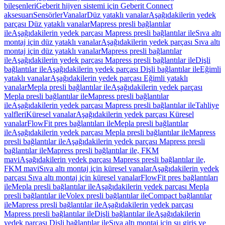
bileşenleri
Geberit hijyen sistemi için Geberit Connect
aksesuarı
Sensörler
Vanalar
Düz yataklı vanalar
Aşağıdakilerin yedek
parçası Düz yataklı vanalar
Mapress presli bağlantılar
ile
Aşağıdakilerin yedek parçası Mapress presli bağlantılar ile
Sıva altı
montaj için düz yataklı vanalar
Aşağıdakilerin yedek parçası Sıva altı
montaj için düz yataklı vanalar
Mapress presli bağlantılar
ile
Aşağıdakilerin yedek parçası Mapress presli bağlantılar ile
Dişli
bağlantılar ile
Aşağıdakilerin yedek parçası Dişli bağlantılar ile
Eğimli
yataklı vanalar
Aşağıdakilerin yedek parçası Eğimli yataklı
vanalar
Mepla presli bağlantılar ile
Aşağıdakilerin yedek parçası
Mepla presli bağlantılar ile
Mapress presli bağlantılar
ile
Aşağıdakilerin yedek parçası Mapress presli bağlantılar ile
Tahliye
valfleri
Küresel vanalar
Aşağıdakilerin yedek parçası Küresel
vanalar
FlowFit pres bağlantıları ile
Mepla presli bağlantılar
ile
Aşağıdakilerin yedek parçası Mepla presli bağlantılar ile
Mapress
presli bağlantılar ile
Aşağıdakilerin yedek parçası Mapress presli
bağlantılar ile
Mapress presli bağlantılar ile, FKM
mavi
Aşağıdakilerin yedek parçası Mapress presli bağlantılar ile,
FKM mavi
Sıva altı montaj için küresel vanalar
Aşağıdakilerin yedek
parçası Sıva altı montaj için küresel vanalar
FlowFit pres bağlantıları
ile
Mepla presli bağlantılar ile
Aşağıdakilerin yedek parçası Mepla
presli bağlantılar ile
Volex presli bağlantılar ile
Compact bağlantılar
ile
Mapress presli bağlantılar ile
Aşağıdakilerin yedek parçası
Mapress presli bağlantılar ile
Dişli bağlantılar ile
Aşağıdakilerin
yedek parçası Dişli bağlantılar ile
Sıva altı montaj için su giriş ve