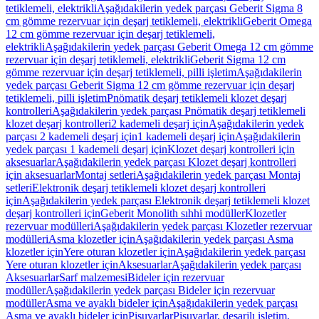
tetiklemeli, elektrikli
Aşağıdakilerin yedek parçası Geberit Sigma 8
cm gömme rezervuar için deşarj tetiklemeli, elektrikli
Geberit Omega
12 cm gömme rezervuar için deşarj tetiklemeli,
elektrikli
Aşağıdakilerin yedek parçası Geberit Omega 12 cm gömme
rezervuar için deşarj tetiklemeli, elektrikli
Geberit Sigma 12 cm
gömme rezervuar için deşarj tetiklemeli, pilli işletim
Aşağıdakilerin
yedek parçası Geberit Sigma 12 cm gömme rezervuar için deşarj
tetiklemeli, pilli işletim
Pnömatik deşarj tetiklemeli klozet deşarj
kontrolleri
Aşağıdakilerin yedek parçası Pnömatik deşarj tetiklemeli
klozet deşarj kontrolleri
2 kademeli deşarj için
Aşağıdakilerin yedek
parçası 2 kademeli deşarj için
1 kademeli deşarj için
Aşağıdakilerin
yedek parçası 1 kademeli deşarj için
Klozet deşarj kontrolleri için
aksesuarlar
Aşağıdakilerin yedek parçası Klozet deşarj kontrolleri
için aksesuarlar
Montaj setleri
Aşağıdakilerin yedek parçası Montaj
setleri
Elektronik deşarj tetiklemeli klozet deşarj kontrolleri
için
Aşağıdakilerin yedek parçası Elektronik deşarj tetiklemeli klozet
deşarj kontrolleri için
Geberit Monolith sıhhi modüller
Klozetler
rezervuar modülleri
Aşağıdakilerin yedek parçası Klozetler rezervuar
modülleri
Asma klozetler için
Aşağıdakilerin yedek parçası Asma
klozetler için
Yere oturan klozetler için
Aşağıdakilerin yedek parçası
Yere oturan klozetler için
Aksesuarlar
Aşağıdakilerin yedek parçası
Aksesuarlar
Sarf malzemesi
Bideler için rezervuar
modüller
Aşağıdakilerin yedek parçası Bideler için rezervuar
modüller
Asma ve ayaklı bideler için
Aşağıdakilerin yedek parçası
Asma ve ayaklı bideler için
Pisuvarlar
Pisuvarlar, deşarjlı işletim,