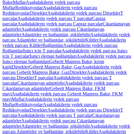
Bakır
Muflar
Aşağıdakilerin yedek parçası
Muflar
Redüksiyonlar
Aşağıdakilerin yedek parçası
Redüksiyonlar
Dirsekler
Aşağıdakilerin yedek parçası Dirsekler
T
parçalar
Aşağıdakilerin yedek parçası T parçalar
Çapraz
parçalar
Aşağıdakilerin yedek parçası Çapraz parçalar
Çıkarılamayan
adaptörler
Aşağıdakilerin yedek parçası Çıkarılamayan
adaptörler
Adaptörler ve bağlantılar, sökülebilir
Aşağıdakilerin yedek
parçası Adaptörler ve bağlantılar, sökülebilir
Kilitler
Aşağıdakilerin
yedek parçası Kilitler
Bağlantılar
Aşağıdakilerin yedek parçası
Bağlantılar
Isıtıcı için T parçalar
Aşağıdakilerin yedek parçası Isıtıcı
için T parçalar
Isıtıcı eleman bağlantıları
Aşağıdakilerin yedek parçası
Isıtıcı eleman bağlantıları
Geberit Mapress Bakır, krom
kaplı
Dirsekler
Geberit Mapress Bakır, Gaz
Aşağıdakilerin yedek
parçası Geberit Mapress Bakır, Gaz
Dirsekler
Aşağıdakilerin yedek
parçası Dirsekler
T parçalar
Aşağıdakilerin yedek parçası T
parçalar
Çıkarılamayan adaptörler
Aşağıdakilerin yedek parçası
Çıkarılamayan adaptörler
Geberit Mapress Bakır, FKM
mavi
Aşağıdakilerin yedek parçası Geberit Mapress Bakır, FKM
mavi
Muflar
Aşağıdakilerin yedek parçası
Muflar
Redüksiyonlar
Aşağıdakilerin yedek parçası
Redüksiyonlar
Dirsekler
Aşağıdakilerin yedek parçası Dirsekler
T
parçalar
Aşağıdakilerin yedek parçası T parçalar
Çıkarılamayan
adaptörler
Aşağıdakilerin yedek parçası Çıkarılamayan
adaptörler
Adaptörler ve bağlantılar, sökülebilir
Aşağıdakilerin yedek
parçası Adaptörler ve bağlantılar, sökülebilir
Kilitler
Aşağıdakilerin