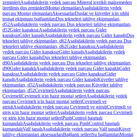
zeminleri
Aşağıdakilerin yedek parçası Mineral içerikli malzemeden
üretilmiş duş zeminleri
Montaj elemanları
Aşağıdakilerin yedek
parçası Montaj elemanları
Aksesuarlar
Duşlar ve küvetler için sıhhi
tesisat ekipmanı bağlantıları
Duş tekneleri tahliye ekipmanları,
d52
Aşağıdakilerin yedek parçası Duş tekneleri tahliye ekipmanları,
d52
Gider kapaksız
Aşağıdakilerin yedek parçası Gider
kapaksız
Gider kapağı
Aşağıdakilerin yedek parçası Gider kapağı
Duş
tekneleri tahliye ekipmanları, d62
Aşağıdakilerin yedek parçası Duş
tekneleri tahliye ekipmanları, d62
Gider kapaksız
Aşağıdakilerin
yedek parçası Gider kapaksız
Gider kapağı
Aşağıdakilerin yedek
parçası Gider kapağı
Duş tekneleri tahliye ekipmanları,
d90
Aşağıdakilerin yedek parçası Duş tekneleri tahliye ekipmanları,
d90
Gider kapaklı
Aşağıdakilerin yedek parçası Gider kapaklı
Gider
kapaksız
Aşağıdakilerin yedek parçası Gider kapaksız
Gider
kapağı
Aşağıdakilerin yedek parçası Gider kapağı
Küvetler tahliye
ekipmanları, d52
Aşağıdakilerin yedek parçası Küvetler tahliye
ekipmanları, d52
Çevirmeli
Aşağıdakilerin yedek parçası
Çevirmeli
Çevirmeli için hazır montaj setleri
Aşağıdakilerin yedek
parçası Çevirmeli için hazır montaj setleri
Çevirmeli ve
girişli
Aşağıdakilerin yedek parçası Çevirmeli ve girişli
Çevirmeli ve
giriş için hazır montaj setleri
Aşağıdakilerin yedek parçası Çevirmeli
ve giriş için hazır montaj setleri
PushControl basmalı
kumandalı
Aşağıdakilerin yedek parçası PushControl basmalı
kumandalı
Valf tapalı
Aşağıdakilerin yedek parçası Valf tapalı
Küvet
tahliye ekipmanları aksesuarları
Bağlantı setleri
Su bağlantıları
Montaj