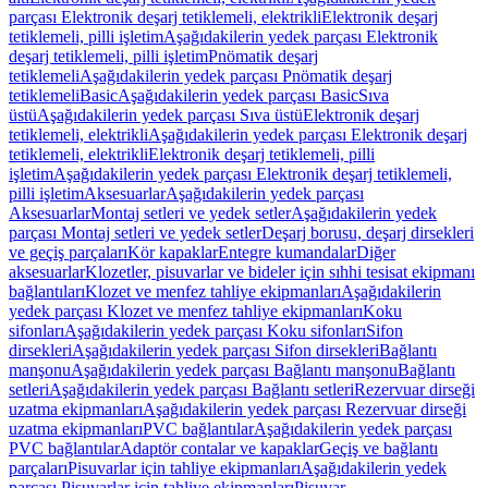
parçası Elektronik deşarj tetiklemeli, elektrikli
Elektronik deşarj
tetiklemeli, pilli işletim
Aşağıdakilerin yedek parçası Elektronik
deşarj tetiklemeli, pilli işletim
Pnömatik deşarj
tetiklemeli
Aşağıdakilerin yedek parçası Pnömatik deşarj
tetiklemeli
Basic
Aşağıdakilerin yedek parçası Basic
Sıva
üstü
Aşağıdakilerin yedek parçası Sıva üstü
Elektronik deşarj
tetiklemeli, elektrikli
Aşağıdakilerin yedek parçası Elektronik deşarj
tetiklemeli, elektrikli
Elektronik deşarj tetiklemeli, pilli
işletim
Aşağıdakilerin yedek parçası Elektronik deşarj tetiklemeli,
pilli işletim
Aksesuarlar
Aşağıdakilerin yedek parçası
Aksesuarlar
Montaj setleri ve yedek setler
Aşağıdakilerin yedek
parçası Montaj setleri ve yedek setler
Deşarj borusu, deşarj dirsekleri
ve geçiş parçaları
Kör kapaklar
Entegre kumandalar
Diğer
aksesuarlar
Klozetler, pisuvarlar ve bideler için sıhhi tesisat ekipmanı
bağlantıları
Klozet ve menfez tahliye ekipmanları
Aşağıdakilerin
yedek parçası Klozet ve menfez tahliye ekipmanları
Koku
sifonları
Aşağıdakilerin yedek parçası Koku sifonları
Sifon
dirsekleri
Aşağıdakilerin yedek parçası Sifon dirsekleri
Bağlantı
manşonu
Aşağıdakilerin yedek parçası Bağlantı manşonu
Bağlantı
setleri
Aşağıdakilerin yedek parçası Bağlantı setleri
Rezervuar dirseği
uzatma ekipmanları
Aşağıdakilerin yedek parçası Rezervuar dirseği
uzatma ekipmanları
PVC bağlantılar
Aşağıdakilerin yedek parçası
PVC bağlantılar
Adaptör contalar ve kapaklar
Geçiş ve bağlantı
parçaları
Pisuvarlar için tahliye ekipmanları
Aşağıdakilerin yedek
parçası Pisuvarlar için tahliye ekipmanları
Pisuvar