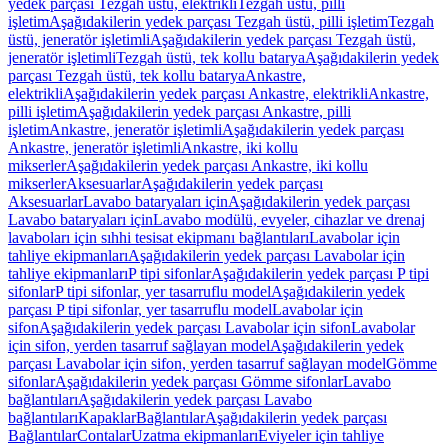
yedek parçası Tezgah üstü, elektrikli
Tezgah üstü, pilli
işletim
Aşağıdakilerin yedek parçası Tezgah üstü, pilli işletim
Tezgah
üstü, jeneratör işletimli
Aşağıdakilerin yedek parçası Tezgah üstü,
jeneratör işletimli
Tezgah üstü, tek kollu batarya
Aşağıdakilerin yedek
parçası Tezgah üstü, tek kollu batarya
Ankastre,
elektrikli
Aşağıdakilerin yedek parçası Ankastre, elektrikli
Ankastre,
pilli işletim
Aşağıdakilerin yedek parçası Ankastre, pilli
işletim
Ankastre, jeneratör işletimli
Aşağıdakilerin yedek parçası
Ankastre, jeneratör işletimli
Ankastre, iki kollu
mikserler
Aşağıdakilerin yedek parçası Ankastre, iki kollu
mikserler
Aksesuarlar
Aşağıdakilerin yedek parçası
Aksesuarlar
Lavabo bataryaları için
Aşağıdakilerin yedek parçası
Lavabo bataryaları için
Lavabo modülü, evyeler, cihazlar ve drenaj
lavaboları için sıhhi tesisat ekipmanı bağlantıları
Lavabolar için
tahliye ekipmanları
Aşağıdakilerin yedek parçası Lavabolar için
tahliye ekipmanları
P tipi sifonlar
Aşağıdakilerin yedek parçası P tipi
sifonlar
P tipi sifonlar, yer tasarruflu model
Aşağıdakilerin yedek
parçası P tipi sifonlar, yer tasarruflu model
Lavabolar için
sifon
Aşağıdakilerin yedek parçası Lavabolar için sifon
Lavabolar
için sifon, yerden tasarruf sağlayan model
Aşağıdakilerin yedek
parçası Lavabolar için sifon, yerden tasarruf sağlayan model
Gömme
sifonlar
Aşağıdakilerin yedek parçası Gömme sifonlar
Lavabo
bağlantıları
Aşağıdakilerin yedek parçası Lavabo
bağlantıları
Kapaklar
Bağlantılar
Aşağıdakilerin yedek parçası
Bağlantılar
Contalar
Uzatma ekipmanları
Eviyeler için tahliye