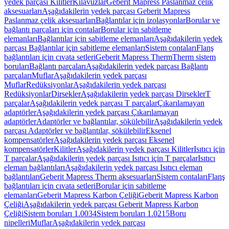
yedek parçası Kilitler
Kılavuzlar
Geberit Mapress Paslanmaz çelik
aksesuarları
Aşağıdakilerin yedek parçası Geberit Mapress
Paslanmaz çelik aksesuarları
Bağlantılar için izolasyonlar
Borular ve
bağlantı parçaları için contalar
Borular için sabitleme
elemanları
Bağlantılar için sabitleme elemanları
Aşağıdakilerin yedek
parçası Bağlantılar için sabitleme elemanları
Sistem contaları
Flanş
bağlantıları için cıvata setleri
Geberit Mapress Therm
Therm sistem
boruları
Bağlantı parçaları
Aşağıdakilerin yedek parçası Bağlantı
parçaları
Muflar
Aşağıdakilerin yedek parçası
Muflar
Redüksiyonlar
Aşağıdakilerin yedek parçası
Redüksiyonlar
Dirsekler
Aşağıdakilerin yedek parçası Dirsekler
T
parçalar
Aşağıdakilerin yedek parçası T parçalar
Çıkarılamayan
adaptörler
Aşağıdakilerin yedek parçası Çıkarılamayan
adaptörler
Adaptörler ve bağlantılar, sökülebilir
Aşağıdakilerin yedek
parçası Adaptörler ve bağlantılar, sökülebilir
Eksenel
kompensatörler
Aşağıdakilerin yedek parçası Eksenel
kompensatörler
Kilitler
Aşağıdakilerin yedek parçası Kilitler
Isıtıcı için
T parçalar
Aşağıdakilerin yedek parçası Isıtıcı için T parçalar
Isıtıcı
eleman bağlantıları
Aşağıdakilerin yedek parçası Isıtıcı eleman
bağlantıları
Geberit Mapress Therm aksesuarları
Sistem contaları
Flanş
bağlantıları için cıvata setleri
Borular için sabitleme
elemanları
Geberit Mapress Karbon Çeliği
Geberit Mapress Karbon
Çeliği
Aşağıdakilerin yedek parçası Geberit Mapress Karbon
Çeliği
Sistem boruları 1.0034
Sistem boruları 1.0215
Boru
nipelleri
Muflar
Aşağıdakilerin yedek parçası