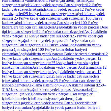
Havalandırma valfleri
Geberit Pluvia çatı drenaj sistemi
Çatı
süzgeçleri
Aşağıdakilerin yedek parçası Çatı süzgeçleri
12 l/sn'ye
kadar çatı süzgeçleri
Aşağıdakilerin yedek parçası 12 l/sn'ye kadar
çatı süzgeçleri
25 l/sn'ye kadar çatı süzgeçleri
Aşağıdakilerin yedek
parçası 25 l/sn'ye kadar çatı süzgeçleri
Çatı süzgeçleri 100 l/sn'ye
kadar
Aşağıdakilerin yedek parçası Çatı süzgeçleri 100 l/sn'ye
kadar
Dere tipi için çatı süzgeçleri
Aşağıdakilerin yedek parçası Dere
tipi için çatı süzgeçleri
12 l/sn'ye kadar çatı süzgeçleri
Aşağıdakilerin
yedek parçası 12 l/sn'ye kadar çatı süzgeçleri
25 l/sn'ye kadar çatı
süzgeçleri
Aşağıdakilerin yedek parçası 25 l/sn'ye kadar çatı
süzgeçleri
Çatı süzgeçleri 100 l/sn'ye kadar
Aşağıdakilerin yedek
parçası Çatı süzgeçleri 100 l/sn'ye kadar
Buhar bariyeri
elemanları
Aşağıdakilerin yedek parçası Buhar bariyeri elemanları
12
l/sn'ye kadar çatı süzgeçleri için
Aşağıdakilerin yedek parçası 12
l/sn'ye kadar çatı süzgeçleri için
25 l/sn'ye kadar çatı süzgeçleri
için
Acil taşmalıklar
Aşağıdakilerin yedek parçası Acil taşmalıklar
12
l/sn'ye kadar çatı süzgeçleri için
Aşağıdakilerin yedek parçası 12
l/sn'ye kadar çatı süzgeçleri için
25 l/sn'ye kadar çatı süzgeçleri
için
Aşağıdakilerin yedek parçası 25 l/sn'ye kadar çatı süzgeçleri
için
Sabitlemeler
Askılama sistemi d40–200
Askılama sistemi d250–
315
Aksesuarlar
Aşağıdakilerin yedek parçası Aksesuarlar
Çatı
süzgeçleri için
Aşağıdakilerin yedek parçası Çatı süzgeçleri
için
Sabitlemeler için
Konvansiyonel çatı drenajı
Çatı
süzgeçleri
Aşağıdakilerin yedek parçası Çatı süzgeçleri
Buhar
bariyeri elemanları
Aşağıdakilerin yedek parçası Buhar bariyeri