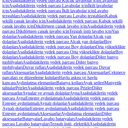
için
Aşağıdakilerin yedek parçası Küçük lavabolar için
Lavabolar
için
Aşağıdakilerin yedek parçası Lavabolar için
İkili lavabolar
için
Aşağıdakilerin yedek parçası İkili lavabolar için
Lavabo
tezgahları
Aşağıdakilerin yedek parçası Lavabo tezgahları
Kabuk
şekilli çanak lavabo için
Aşağıdakilerin yedek parçası Kabuk şekilli
çanak lavabo için
Dikdörtgen çanak lavabo için
Aşağıdakilerin yedek
parçası Dikdörtgen çanak lavabo için
Tezgah üstü lavabo için
Yan
dolaplar
Aşağıdakilerin yedek parçası Yan dolaplar
Alçak yan
dolaplar
Aşağıdakilerin yedek parçası Alçak yan dolaplar
Boy
dolapları
Aşağıdakilerin yedek parçası Boy dolapları
Orta yükseklikte
dolaplar
Aşağıdakilerin yedek parçası Orta yükseklikte dolaplar
Boy
dolapları
Aşağıdakilerin yedek parçası Boy dolapları
Diğer banyo
mobilyaları
Aşağıdakilerin yedek parçası Diğer banyo
mobilyaları
Duvar rafları
Aşağıdakilerin yedek parçası Duvar
rafları
Aksesuarlar
Aşağıdakilerin yedek parçası Aksesuarlar
Çekmece
parçaları ve düzenleme kutuları
Havlu askısı ve havlu
kancası
Aydınlatma elemanları
Batarya kolları
Ayak setleri
Manyetik
tahtalar
Prizler
Aşağıdakilerin yedek parçası Prizler
Diğer
aksesuarlar
Aynalar ve aynalı dolaplar
Ayna
Aşağıdakilerin yedek
parçası Ayna
Entegre aydınlatmalı
Aşağıdakilerin yedek parçası
Entegre aydınlatmalı
Aynalı dolaplar
Aşağıdakilerin yedek parçası
Aynalı dolaplar
Entegre aydınlatmalı
Aşağıdakilerin yedek parçası
Entegre aydınlatmalı
Aksesuarlar
Aydınlatma elemanları
Diğer
aksesuarlar
Bataryalar
Lavabo bataryaları
Aşağıdakilerin yedek
parçası Lavabo bataryaları
Tezgah üstü, elektrikli
Aşağıdakilerin