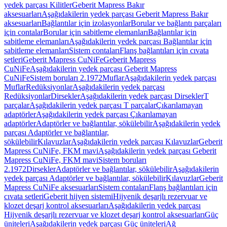
yedek parçası Kilitler
Geberit Mapress Bakır
aksesuarları
Aşağıdakilerin yedek parçası Geberit Mapress Bakır
aksesuarları
Bağlantılar için izolasyonlar
Borular ve bağlantı parçaları
için contalar
Borular için sabitleme elemanları
Bağlantılar için
sabitleme elemanları
Aşağıdakilerin yedek parçası Bağlantılar için
sabitleme elemanları
Sistem contaları
Flanş bağlantıları için cıvata
setleri
Geberit Mapress CuNiFe
Geberit Mapress
CuNiFe
Aşağıdakilerin yedek parçası Geberit Mapress
CuNiFe
Sistem boruları 2.1972
Muflar
Aşağıdakilerin yedek parçası
Muflar
Redüksiyonlar
Aşağıdakilerin yedek parçası
Redüksiyonlar
Dirsekler
Aşağıdakilerin yedek parçası Dirsekler
T
parçalar
Aşağıdakilerin yedek parçası T parçalar
Çıkarılamayan
adaptörler
Aşağıdakilerin yedek parçası Çıkarılamayan
adaptörler
Adaptörler ve bağlantılar, sökülebilir
Aşağıdakilerin yedek
parçası Adaptörler ve bağlantılar,
sökülebilir
Kılavuzlar
Aşağıdakilerin yedek parçası Kılavuzlar
Geberit
Mapress CuNiFe, FKM mavi
Aşağıdakilerin yedek parçası Geberit
Mapress CuNiFe, FKM mavi
Sistem boruları
2.1972
Dirsekler
Adaptörler ve bağlantılar, sökülebilir
Aşağıdakilerin
yedek parçası Adaptörler ve bağlantılar, sökülebilir
Kılavuzlar
Geberit
Mapress CuNiFe aksesuarları
Sistem contaları
Flanş bağlantıları için
cıvata setleri
Geberit hijyen sistemi
Hijyenik deşarjlı rezervuar ve
klozet deşarj kontrol aksesuarları
Aşağıdakilerin yedek parçası
Hijyenik deşarjlı rezervuar ve klozet deşarj kontrol aksesuarları
Güç
üniteleri
Aşağıdakilerin yedek parçası Güç üniteleri
Ağ