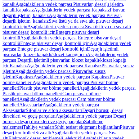
kanallı
Aşağıdakilerin yedek parçası Pisuvarlar, deşarjlı işletim,
kanallı
Kapaksız
Aşağıdakilerin yedek parçası Kapaksız
Pisuvar,
deşarjlı işletim, kanalsız
Aşağıdakilerin yedek parçası Pisuvar,
deşarjlı işletim, kanalsız
Sıva üstü ya da sıva altı pisuvar deşarj
kontrolü için
Aşağıdakilerin yedek parçası Sıva üstü ya da sıva altı
pisuvar deşarj kontrolü için
Entegre pisuvar deşarj
kontrollü
Aşağıdakilerin yedek parçası Entegre pisuvar deşarj
kontrollü
Entegre pisuvar deşarj kontrolü için
Aşağıdakilerin yedek
parçası Entegre pisuvar deşarj kontrolü için
Deşarjlı işletimli
pisuvarlar, klozet kapaklı/klozet kapağı için
Aşağıdakilerin yedek
parçası Deşarjlı işletimli pisuvarlar, klozet kapaklı/klozet kapağı
için
Kanalsız
Aşağıdakilerin yedek parçası Kanalsız
Pisuvarlar, susuz
işletim
Aşağıdakilerin yedek parçası Pisuvarlar, susuz
işletim
Kapaksız
Aşağıdakilerin yedek parçası Kapaksız
Pisuvar
bölme panelleri
Aşağıdakilerin yedek parçası Pisuvar bölme
panelleri
Plastik pisuvar bölme panelleri
Aşağıdakilerin yedek parçası
Plastik pisuvar bölme panelleri
Cam pisuvar bölme
panelleri
Aşağıdakilerin yedek parçası Cam pisuvar bölme
panelleri
Aksesuarlar
Aşağıdakilerin yedek parçası
Aksesuarlar
Sifonlar ve sifon aksesuarları
Deşarj borusu, deşarj
dirsekleri ve geçiş parçaları
Aşağıdakilerin yedek parçası Deşarj
borusu, deşarj dirsekleri ve geçiş parçaları
Sabitleme
malzemesi
Tahliye vanaları
Sıhhi tesisat ekipmanı bağlantıları
Pisuvar
deşarj kontrolleri
Sıva altı
Aşağıdakilerin yedek parçası Sıva
altı
Elektronik deşarj tetiklemeli, elektrikli
Aşağıdakilerin yedek