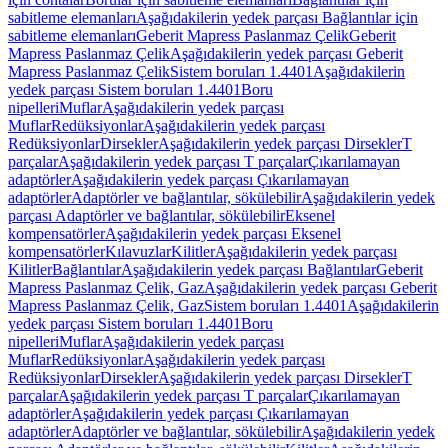
sabitleme elemanları
Aşağıdakilerin yedek parçası Bağlantılar için
sabitleme elemanları
Geberit Mapress Paslanmaz Çelik
Geberit
Mapress Paslanmaz Çelik
Aşağıdakilerin yedek parçası Geberit
Mapress Paslanmaz Çelik
Sistem boruları 1.4401
Aşağıdakilerin
yedek parçası Sistem boruları 1.4401
Boru
nipelleri
Muflar
Aşağıdakilerin yedek parçası
Muflar
Redüksiyonlar
Aşağıdakilerin yedek parçası
Redüksiyonlar
Dirsekler
Aşağıdakilerin yedek parçası Dirsekler
T
parçalar
Aşağıdakilerin yedek parçası T parçalar
Çıkarılamayan
adaptörler
Aşağıdakilerin yedek parçası Çıkarılamayan
adaptörler
Adaptörler ve bağlantılar, sökülebilir
Aşağıdakilerin yedek
parçası Adaptörler ve bağlantılar, sökülebilir
Eksenel
kompensatörler
Aşağıdakilerin yedek parçası Eksenel
kompensatörler
Kılavuzlar
Kilitler
Aşağıdakilerin yedek parçası
Kilitler
Bağlantılar
Aşağıdakilerin yedek parçası Bağlantılar
Geberit
Mapress Paslanmaz Çelik, Gaz
Aşağıdakilerin yedek parçası Geberit
Mapress Paslanmaz Çelik, Gaz
Sistem boruları 1.4401
Aşağıdakilerin
yedek parçası Sistem boruları 1.4401
Boru
nipelleri
Muflar
Aşağıdakilerin yedek parçası
Muflar
Redüksiyonlar
Aşağıdakilerin yedek parçası
Redüksiyonlar
Dirsekler
Aşağıdakilerin yedek parçası Dirsekler
T
parçalar
Aşağıdakilerin yedek parçası T parçalar
Çıkarılamayan
adaptörler
Aşağıdakilerin yedek parçası Çıkarılamayan
adaptörler
Adaptörler ve bağlantılar, sökülebilir
Aşağıdakilerin yedek