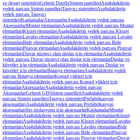
ve deşarj sistemleri
Geberit Duofix
Sistem panelleri
Aşağıdakilerin
yedek parçası Sistem panelleri
Taşıyıcı sistemleri
Aşağıdakilerin
yedek parçası Taşıyıcı
sistemleri
Kaplamalar
Aksesuarlar
Aşağıdakilerin yedek parçası
Aksesuarlar
Montaj elemanları
Aşağıdakilerin yedek parçası Montaj
elemanları
Klozet elemanları
Aşağıdakilerin yedek parçası Klozet
elemanları
Lavabo elemanları
Aşağıdakilerin yedek parçası Lavabo
elemanları
Bide elemanları
Aşağıdakilerin yedek parçası Bide
elemanları
Pisuvar elemanları
Aşağıdakilerin yedek parçası Pisuvar
elemanları
Duvar süzgeci olan duşlar için elemanlar
Aşağıdakilerin
yedek parçası Duvar süzgeci olan duşlar için elemanlar
Duşlar ve
küvetler için elemanlar
Aşağıdakilerin yedek parçası Duşlar ve
küvetler için elemanlar
Batarya elemanları
Aşağıdakilerin yedek
parçası Batarya elemanları
Konsol yükleri için
elemanlar
Aşağıdakilerin yedek parçası Konsol yükleri için
elemanlar
Aksesuarlar
Aşağıdakilerin yedek parçası
Aksesuarlar
Geberit GIS
Sistem panelleri
Aşağıdakilerin yedek
parçası Sistem panelleri
Taşıyıcı sistemleri
Prefabrikasyon
aksesuarları
Aşağıdakilerin yedek parçası Prefabrikasyon
aksesuarları
Ses izolasyonu için aksesuarlar
Kaplamalar
Montaj
elemanları
Aşağıdakilerin yedek parçası Montaj elemanları
Klozet
elemanları
Aşağıdakilerin yedek parçası Klozet elemanları
Lavabo
elemanları
Aşağıdakilerin yedek parçası Lavabo elemanları
Bide
elemanları
Aşağıdakilerin yedek parçası Bide elemanları
Pisuvar
elemanları
Aşağıdakilerin yedek parçası Pisuvar elemanları
Duvar