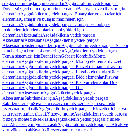
süzgeci olan duşlar için elemanlar
Aşağıdakilerin yedek parçası
Duvar süzgeci olan duşlar için elemanlar
Bataryalar ve cihazlar için
elemanlar
Aşağıdakilerin yedek parçası Bataryalar ve cihazlar için
elemanlar
Çamaşır ve bulaşık makineleri için
elemanlar
Aşağıdakilerin yedek parçası Çamaşır ve bulaşık
makineleri için elemanlar
Konsol yükleri için
elemanlar
Aksesuarlar
Aşağıdakilerin yedek parçası
Aksesuarlar
Aksesuarlar
Aşağıdakilerin yedek parçası
Aksesuarlar
Sistem panelleri için
Aşağıdakilerin yedek parçası Sistem
panelleri için
Temin sistemleri için
Aşağıdakilerin yedek parçası
Temin sistemleri için
Drenaj için
Geberit Kombifix
Montaj
elemanları
Aşağıdakilerin yedek parçası Montaj elemanları
Klozet
elemanları
Aşağıdakilerin yedek parçası Klozet elemanları
Lavabo
elemanları
Aşağıdakilerin yedek parçası Lavabo elemanları
Bide
elemanları
Aşağıdakilerin yedek parçası Bide elemanları
Pisuvar
elemanları
Aşağıdakilerin yedek parçası Pisuvar elemanları
Duş
elemanları
Aşağıdakilerin yedek parçası Duş
elemanları
Aksesuarlar
Aşağıdakilerin yedek parçası
Aksesuarlar
Sabitlemeler için
Aşağıdakilerin yedek parçası
Sabitlemeler için
Sıva üstü rezervuarlar
Klozetler için sıva üstü
rezervuarlar, plastik
Aşağıdakilerin yedek parçası Klozetler için sıva
üstü rezervuarlar, plastik
Yüzeye monte
Aşağıdakilerin yedek parçası
Yüzeye monte
Yüksek asılı
Aşağıdakilerin yedek parçası Yüksek
asılı
Alçak ve yarı yüksek asılı
Aşağıdakilerin yedek parçası Alçak ve
yarı yüksek asılı
Sıva üstü rezervuarlar için deşarj