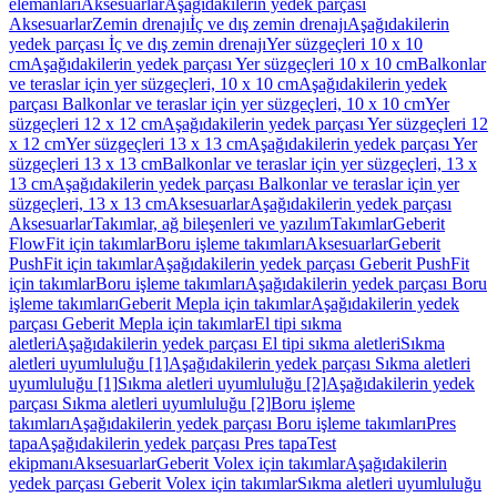
elemanları
Aksesuarlar
Aşağıdakilerin yedek parçası
Aksesuarlar
Zemin drenajı
İç ve dış zemin drenajı
Aşağıdakilerin
yedek parçası İç ve dış zemin drenajı
Yer süzgeçleri 10 x 10
cm
Aşağıdakilerin yedek parçası Yer süzgeçleri 10 x 10 cm
Balkonlar
ve teraslar için yer süzgeçleri, 10 x 10 cm
Aşağıdakilerin yedek
parçası Balkonlar ve teraslar için yer süzgeçleri, 10 x 10 cm
Yer
süzgeçleri 12 x 12 cm
Aşağıdakilerin yedek parçası Yer süzgeçleri 12
x 12 cm
Yer süzgeçleri 13 x 13 cm
Aşağıdakilerin yedek parçası Yer
süzgeçleri 13 x 13 cm
Balkonlar ve teraslar için yer süzgeçleri, 13 x
13 cm
Aşağıdakilerin yedek parçası Balkonlar ve teraslar için yer
süzgeçleri, 13 x 13 cm
Aksesuarlar
Aşağıdakilerin yedek parçası
Aksesuarlar
Takımlar, ağ bileşenleri ve yazılım
Takımlar
Geberit
FlowFit için takımlar
Boru işleme takımları
Aksesuarlar
Geberit
PushFit için takımlar
Aşağıdakilerin yedek parçası Geberit PushFit
için takımlar
Boru işleme takımları
Aşağıdakilerin yedek parçası Boru
işleme takımları
Geberit Mepla için takımlar
Aşağıdakilerin yedek
parçası Geberit Mepla için takımlar
El tipi sıkma
aletleri
Aşağıdakilerin yedek parçası El tipi sıkma aletleri
Sıkma
aletleri uyumluluğu [1]
Aşağıdakilerin yedek parçası Sıkma aletleri
uyumluluğu [1]
Sıkma aletleri uyumluluğu [2]
Aşağıdakilerin yedek
parçası Sıkma aletleri uyumluluğu [2]
Boru işleme
takımları
Aşağıdakilerin yedek parçası Boru işleme takımları
Pres
tapa
Aşağıdakilerin yedek parçası Pres tapa
Test
ekipmanı
Aksesuarlar
Geberit Volex için takımlar
Aşağıdakilerin
yedek parçası Geberit Volex için takımlar
Sıkma aletleri uyumluluğu