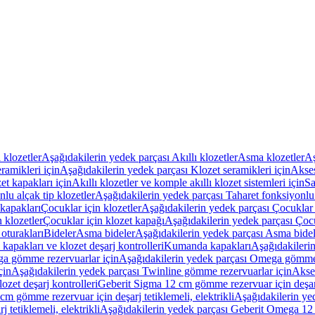
ı klozetler
Aşağıdakilerin yedek parçası Akıllı klozetler
Asma klozetler
Aş
ramikleri için
Aşağıdakilerin yedek parçası Klozet seramikleri için
Akses
et kapakları için
Akıllı klozetler ve komple akıllı klozet sistemleri için
Sa
lu alçak tip klozetler
Aşağıdakilerin yedek parçası Taharet fonksiyonlu 
kapakları
Çocuklar için klozetler
Aşağıdakilerin yedek parçası Çocuklar i
 klozetler
Çocuklar için klozet kapağı
Aşağıdakilerin yedek parçası Çocu
oturakları
Bideler
Asma bideler
Aşağıdakilerin yedek parçası Asma bidel
apakları ve klozet deşarj kontrolleri
Kumanda kapakları
Aşağıdakileri
a gömme rezervuarlar için
Aşağıdakilerin yedek parçası Omega gömme 
çin
Aşağıdakilerin yedek parçası Twinline gömme rezervuarlar için
Akse
ozet deşarj kontrolleri
Geberit Sigma 12 cm gömme rezervuar için deşarj 
m gömme rezervuar için deşarj tetiklemeli, elektrikli
Aşağıdakilerin ye
tetiklemeli, elektrikli
Aşağıdakilerin yedek parçası Geberit Omega 12 c