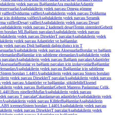
dakilerin yedek parçası Bağlantılar
Ara musluklar
Adaptör
ezervuarlar
Aşağıdakilerin yedek parçası Omega gömme
 valfleri
Doldurma valfleri
Aşağıdakilerin yedek parçası Doldurma
r için doldurma valfleri
Aşağıdakilerin yedek parçası Seramik
rma valfleri
Deşarj valfleri
Aşağıdakilerin yedek parçası Deşarj
şağıdakilerin yedek parçası 2 kademeli deşarj
Temin sistemleri
Geberit
tem boruları ML
Bağlantı parçaları
Aşağıdakilerin yedek parçası
ıdakilerin yedek parçası Dirsekler
T parçalar
Aşağıdakilerin yedek
akilerin yedek parçası Adaptörler ve bağlantılar,
n yedek parçası Dişli bağlantılı dağıtıcı
Isıtıcı için T
esuarlar
Aşağıdakilerin yedek parçası Aksesuarlar
Borular ve bağlantı
 elemanları
Bağlantılar için sabitleme elemanları
Aşağıdakilerin yedek
 parçaları
Aşağıdakilerin yedek parçası Bağlantı parçaları
Adaptörler
Aksesuarlar
Borular ve bağlantı parçaları için izolasyonlar
Bağlantılar
elemanları
Aşağıdakilerin yedek parçası Bağlantılar için sabitleme
k
Sistem boruları 1.4401
Aşağıdakilerin yedek parçası Sistem boruları
ilerin yedek parçası Dirsekler
T parçalar
Aşağıdakilerin yedek parçası
 yedek parçası Adaptörler ve bağlantılar, sökülebilir
Eksenel
kilerin yedek parçası Bağlantılar
Geberit Mapress Paslanmaz Çelik,
 1.4401
Boru nipelleri
Muflar
Aşağıdakilerin yedek parçası
dek parçası T parçalar
Çıkarılamayan adaptörler
Aşağıdakilerin yedek
er
Aşağıdakilerin yedek parçası Kilitler
Bağlantılar
Aşağıdakilerin
, LABS içermez
Sistem boruları 1.4401
Aşağıdakilerin yedek parçası
kilerin yedek parçası Dirsekler
T parçalar
Aşağıdakilerin yedek
akilerin yedek parçası Adaptörler ve bağlantılar,