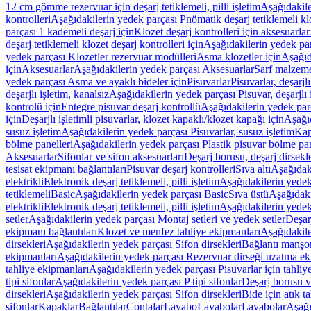
12 cm gömme rezervuar için deşarj tetiklemeli, pilli işletim
Aşağıdakile
kontrolleri
Aşağıdakilerin yedek parçası Pnömatik deşarj tetiklemeli klo
parçası 1 kademeli deşarj için
Klozet deşarj kontrolleri için aksesuarlar
deşarj tetiklemeli klozet deşarj kontrolleri için
Aşağıdakilerin yedek parç
yedek parçası Klozetler rezervuar modülleri
Asma klozetler için
Aşağıd
için
Aksesuarlar
Aşağıdakilerin yedek parçası Aksesuarlar
Sarf malzem
yedek parçası Asma ve ayaklı bideler için
Pisuvarlar
Pisuvarlar, deşarjlı
deşarjlı işletim, kanalsız
Aşağıdakilerin yedek parçası Pisuvar, deşarjlı 
kontrolü için
Entegre pisuvar deşarj kontrollü
Aşağıdakilerin yedek parç
için
Deşarjlı işletimli pisuvarlar, klozet kapaklı/klozet kapağı için
Aşağıd
susuz işletim
Aşağıdakilerin yedek parçası Pisuvarlar, susuz işletim
Kap
bölme panelleri
Aşağıdakilerin yedek parçası Plastik pisuvar bölme pan
Aksesuarlar
Sifonlar ve sifon aksesuarları
Deşarj borusu, deşarj dirsekle
tesisat ekipmanı bağlantıları
Pisuvar deşarj kontrolleri
Sıva altı
Aşağıdaki
elektrikli
Elektronik deşarj tetiklemeli, pilli işletim
Aşağıdakilerin yedek 
tetiklemeli
Basic
Aşağıdakilerin yedek parçası Basic
Sıva üstü
Aşağıdaki
elektrikli
Elektronik deşarj tetiklemeli, pilli işletim
Aşağıdakilerin yedek 
setler
Aşağıdakilerin yedek parçası Montaj setleri ve yedek setler
Deşarj
ekipmanı bağlantıları
Klozet ve menfez tahliye ekipmanları
Aşağıdakile
dirsekleri
Aşağıdakilerin yedek parçası Sifon dirsekleri
Bağlantı manşo
ekipmanları
Aşağıdakilerin yedek parçası Rezervuar dirseği uzatma ek
tahliye ekipmanları
Aşağıdakilerin yedek parçası Pisuvarlar için tahliy
tipi sifonlar
Aşağıdakilerin yedek parçası P tipi sifonlar
Deşarj borusu v
dirsekleri
Aşağıdakilerin yedek parçası Sifon dirsekleri
Bide için atık t
sifonlar
Kapaklar
Bağlantılar
Contalar
Lavabo
Lavabolar
Lavabolar
Aşağı