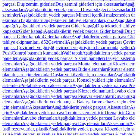
parçası Duş zemini giderleri
Duş zemini giderleri için aksesuarlar
Aşağı
aksesuarları
Aşağıdakilerin yedek parçası Duvar süzgeci aksesuarları
D
zeminleri
Aşağıdakilerin yedek parçası Mineral içerikli malzemeden ür
ekipmanı bağlantıları
Duş tekneleri tahliye ekipmanları, d52
Aşağıdakil
kapağı
Aşağıdakilerin yedek parçası Gider kapağı
Duş tekneleri tahliy
kapaksız
Gider kapağı
Aşağıdakilerin yedek parçası Gider kapağı
Duş t
parçası Gider kapaklı
Gider kapaksız
Aşağıdakilerin yedek parçası Gid
tahliye ekipmanları, d52
Çevirmeli
Aşağıdakilerin yedek parçası Çevir
parçası Çevirmeli ve girişli
Çevirmeli ve giriş için hazır montaj setleri
A
PushControl basmalı kumandalı
Valf tapalı
Aşağıdakilerin yedek parçası
panelleri
Aşağıdakilerin yedek parçası Sistem panelleri
Taşıyıcı sisteml
elemanları
Aşağıdakilerin yedek parçası Montaj elemanları
Klozet elem
elemanları
Aşağıdakilerin yedek parçası Bide elemanları
Pisuvar elema
olan duşlar için elemanlar
Duşlar ve küvetler için elemanlar
Aşağıdakile
elemanlar
Aşağıdakilerin yedek parçası Konsol yükleri için elemanlar
A
sistemleri
Prefabrikasyon aksesuarları
Aşağıdakilerin yedek parçası Pre
elemanları
Aşağıdakilerin yedek parçası Klozet elemanları
Lavabo elem
elemanları
Aşağıdakilerin yedek parçası Pisuvar elemanları
Duvar süzge
elemanlar
Aşağıdakilerin yedek parçası Bataryalar ve cihazlar için ele
için elemanlar
Aksesuarlar
Aşağıdakilerin yedek parçası Aksesuarlar
Ak
için
Aşağıdakilerin yedek parçası Temin sistemleri için
Drenaj için
Gebe
elemanları
Lavabo elemanları
Aşağıdakilerin yedek parçası Lavabo ele
elemanları
Aşağıdakilerin yedek parçası Duş elemanları
Aksesuarlar
Aş
üstü rezervuarlar, plastik
Aşağıdakilerin yedek parçası Klozetler için sıv
asılı
Alçak ve yarı yüksek asılı
Aşağıdakilerin yedek parçası Alçak ve y