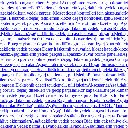
rin yedek parçası Geberit Sigma 12 cm gömme rezervuar için deşarj tetik
zet deşarj kontrolleri
2 kademeli deşarj için
Aşağıdakilerin yedek parçası
Aşağıdakilerin yedek parçası Klozet deşarj kontrolleri için aksesuarlar
M
ası Elektronik deşarj tetiklemeli klozet deşarj kontrolleri için
Geberit M
akilerin yedek parçası Asma klozetler için
Yere oturan klozetler için
Aşağ
esi
Bideler için rezervuar modüller
Aşağıdakilerin yedek parçası Bideler 
 işletim, kanallı
Aşağıdakilerin yedek parçası Pisuvarlar, deşarjlı işletim, 
işletim, kanalsız
Sıva üstü ya da sıva altı pisuvar deşarj kontrolü için
Aşağ
ası Entegre pisuvar deşarj kontrollü
Entegre pisuvar deşarj kontrolü içi
akilerin yedek parçası Deşarjlı işletimli pisuvarlar, klozet kapaklı/kloze
aksız
Aşağıdakilerin yedek parçası Kapaksız
Pisuvar bölme panelleri
Aşa
elleri
Cam pisuvar bölme panelleri
Aşağıdakilerin yedek parçası Cam pi
ri ve geçiş parçaları
Aşağıdakilerin yedek parçası Deşarj borusu, deşarj d
lerin yedek parçası Sıva altı
Elektronik deşarj tetiklemeli, elektrikli
Aşağ
parçası Elektronik deşarj tetiklemeli, pilli işletim
Pnömatik deşarj tetikl
lerin yedek parçası Sıva üstü
Elektronik deşarj tetiklemeli, elektrikli
Aşağ
parçası Elektronik deşarj tetiklemeli, pilli işletim
Aksesuarlar
Aşağıdakil
 borusu, deşarj dirsekleri ve geçiş parçaları
Kör kapaklar
Entegre kuman
rin yedek parçası Klozet ve menfez tahliye ekipmanları
Koku sifonları
A
nu
Aşağıdakilerin yedek parçası Bağlantı manşonu
Bağlantı setleri
Aşağıd
ipmanları
PVC bağlantılar
Aşağıdakilerin yedek parçası PVC bağlantılar
e ekipmanları
Pisuvar sifonları
Aşağıdakilerin yedek parçası Pisuvar sifon
e rezervuar dirseği uzatma parçaları
Aşağıdakilerin yedek parçası Deşarj
ahliye ekipmanları
Aşağıdakilerin yedek parçası Bide için atık tahliye ek
dakilerin yedek parçası Lavabolar
İkili lavabolar
Aşağıdakilerin yedek pa