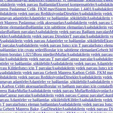
ıdakilerin yedek parçası Bağlantılar
Eksenel kompensatörler
Aşağıdakile
Mapress Paslanmaz Çelik, FKM mavi
Sistem boruları 1.4401
Aşağıdakileri
ğıdakilerin yedek parçası Redüksiyonlar
Dirsekler
Aşağıdakilerin yedek 
lamayan adaptörler
Adaptörler ve bağlantılar, sökülebilir
Aşağıdakilerin y
it Mapress Paslanmaz çelik aksesuarları
Aşağıdakilerin yedek parçası G
itleme elemanları
Bağlantılar için sabitleme elemanları
Aşağıdakilerin yed
uları
Bağlantı parçaları
Aşağıdakilerin yedek parçası Bağlantı parçaları
M
ekler
Aşağıdakilerin yedek parçası Dirsekler
T parçalar
Aşağıdakilerin ye
Aşağıdakilerin yedek parçası Adaptörler ve bağlantılar, sökülebilir
Eksen
 T parçalar
Aşağıdakilerin yedek parçası Isıtıcı için T parçalar
Isıtıcı elem
ağlantıları için cıvata setleri
Borular için sabitleme elemanları
Geberit M
istem boruları 1.0215
Boru nipelleri
Muflar
Aşağıdakilerin yedek parçası
lar
Aşağıdakilerin yedek parçası T parçalar
Çapraz parçalar
Aşağıdakiler
örler ve bağlantılar, sökülebilir
Aşağıdakilerin yedek parçası Adaptörler 
çası Kilitler
Isıtıcı için T parçalar
Aşağıdakilerin yedek parçası Isıtıcı içi
şağıdakilerin yedek parçası Geberit Mapress Karbon Çeliği, FKM ma
ğıdakilerin yedek parçası Redüksiyonlar
Dirsekler
Aşağıdakilerin yedek 
lamayan adaptörler
Adaptörler ve bağlantılar, sökülebilir
Aşağıdakilerin y
 Karbon Çeliği aksesuarları
Borular ve bağlantı parçaları için contalar
B
press Bakır
Muflar
Aşağıdakilerin yedek parçası Muflar
Redüksiyonlar
Aş
alar
Çapraz parçalar
Aşağıdakilerin yedek parçası Çapraz parçalar
Çıkarı
rçası Adaptörler ve bağlantılar, sökülebilir
Kilitler
Aşağıdakilerin yedek 
in T parçalar
Isıtıcı eleman bağlantıları
Aşağıdakilerin yedek parçası Isıtıc
sı Geberit Mapress Bakır, Gaz
Dirsekler
Aşağıdakilerin yedek parçası Di