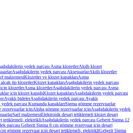
ağıdakilerin yedek parçası Asma klozetler
Akıllı klozet
uarlar
Aşağıdakilerin yedek parçası Aksesuarlar
Akıllı klozetler
rf malzemesi
Klozetler ve klozet kapakları
Asma
alçak tip klozetler
Klozet kapakları
Aşağıdakilerin yedek parçası
çin klozetler
Asma klozetler
Aşağıdakilerin yedek parçası Asma
klar için klozet kapağı
Klozet kapakları
Aşağıdakilerin yedek parçası
er
Ayaklı bideler
Aşağıdakilerin yedek parçası Ayaklı
n yedek parçası Kumanda kapakları
Sigma gömme rezervuarlar
rezervuarlar için
Alpha gömme rezervuarlar için
Aşağıdakilerin yedek
suarlar
Sarf malzemesi
Elektronik deşarj tetiklemeli klozet deşarj
tetiklemeli, elektrikli
Aşağıdakilerin yedek parçası Geberit Sigma 12
dek parçası Geberit Sigma 8 cm gömme rezervuar için deşarj
m gömme rezervuar için deşarj tetiklemeli, elektrikli
Geberit Sigma