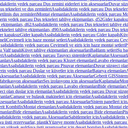
dakilerin yedek parçası Duş zemini giderleri için aksesuarlar
Duvar süz
uş tekneleri ve duş zeminleri
Aşağıdakilerin yedek parçası Duş tekneler
etilmiş duş zeminleri
Montaj elemanları
Aşağıdakilerin yedek parçası Mo
erin yedek parçası Duş tekneleri tahliye ekipmanları, d52
Gider kapaksı
e ekipmanları, d62
Aşağıdakilerin yedek parçası Duş tekneleri tahliye ek
ekneleri tahliye ekipmanları, d90
Aşağıdakilerin yedek parçası Duş tekne
er kapaksız
Gider kapağı
Aşağıdakilerin yedek parçası Gider kapağı
Küve
meli
Çevirmeli için hazır montaj setleri
Aşağıdakilerin yedek parçası Çevir
şağıdakilerin yedek parçası Çevirmeli ve giriş için hazır montaj setleri
P
 Valf tapalı
Küvet tahliye ekipmanları aksesuarları
Bağlantı setleri
Su bağ
eri
Aşağıdakilerin yedek parçası Taşıyıcı sistemleri
Kaplamalar
Aksesuarl
anları
Aşağıdakilerin yedek parçası Klozet elemanları
Lavabo elemanlar
nları
Aşağıdakilerin yedek parçası Pisuvar elemanları
Duvar süzgeci olan
rin yedek parçası Duşlar ve küvetler için elemanlar
Batarya elemanları
A
ksesuarlar
Aşağıdakilerin yedek parçası Aksesuarlar
Geberit GIS
Sistem
fabrikasyon aksesuarları
Ses izolasyonu için aksesuarlar
Kaplamalar
Mont
anları
Aşağıdakilerin yedek parçası Lavabo elemanları
Bide elemanları
A
ci olan duşlar için elemanlar
Aşağıdakilerin yedek parçası Duvar süzgec
manlar
Çamaşır ve bulaşık makineleri için elemanlar
Aşağıdakilerin yedek
sesuarlar
Aşağıdakilerin yedek parçası Aksesuarlar
Sistem panelleri için
rit Kombifix
Montaj elemanları
Aşağıdakilerin yedek parçası Montaj el
manları
Bide elemanları
Aşağıdakilerin yedek parçası Bide elemanları
Pi
ağıdakilerin yedek parçası Aksesuarlar
Sabitlemeler için
Aşağıdakilerin y
a üstü rezervuarlar, plastik
Yüzeye monte
Aşağıdakilerin yedek parças
arı yüksek asılı
Sıva üstü rezervuarlar için deşarj boruları
Aşağıdakilerin 