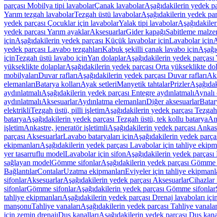
parçası Mobilya tipi lavabolar
Çanak lavabolar
Aşağıdakilerin yedek p
Yarım tezgah lavabolar
Tezgah üstü lavabolar
Aşağıdakilerin yedek par
yedek parçası Çocuklar için lavabolar
Yalak tipi lavabolar
Aşağıdakiler
yedek parçası Yarım ayaklar
Aksesuarlar
Gider kapağı
Sabitleme malze
için
Aşağıdakilerin yedek parçası Küçük lavabolar için
Lavabolar için
A
yedek parçası Lavabo tezgahları
Kabuk şekilli çanak lavabo için
Aşağıd
için
Tezgah üstü lavabo için
Yan dolaplar
Aşağıdakilerin yedek parçası 
yükseklikte dolaplar
Aşağıdakilerin yedek parçası Orta yükseklikte do
mobilyaları
Duvar rafları
Aşağıdakilerin yedek parçası Duvar rafları
Aks
elemanları
Batarya kolları
Ayak setleri
Manyetik tahtalar
Prizler
Aşağıdak
aydınlatmalı
Aşağıdakilerin yedek parçası Entegre aydınlatmalı
Aynalı 
aydınlatmalı
Aksesuarlar
Aydınlatma elemanları
Diğer aksesuarlar
Batar
elektrikli
Tezgah üstü, pilli işletim
Aşağıdakilerin yedek parçası Tezgah ü
batarya
Aşağıdakilerin yedek parçası Tezgah üstü, tek kollu batarya
Ank
işletim
Ankastre, jeneratör işletimli
Aşağıdakilerin yedek parçası Ankastr
parçası Aksesuarlar
Lavabo bataryaları için
Aşağıdakilerin yedek parças
ekipmanları
Aşağıdakilerin yedek parçası Lavabolar için tahliye ekipm
yer tasarruflu model
Lavabolar için sifon
Aşağıdakilerin yedek parçası 
sağlayan model
Gömme sifonlar
Aşağıdakilerin yedek parçası Gömme 
Bağlantılar
Contalar
Uzatma ekipmanları
Eviyeler için tahliye ekipmanl
sifonlar
Aksesuarlar
Aşağıdakilerin yedek parçası Aksesuarlar
Cihazlar 
sifonlar
Gömme sifonlar
Aşağıdakilerin yedek parçası Gömme sifonlar
tahliye ekipmanları
Aşağıdakilerin yedek parçası Drenaj lavaboları içi
manşonu
Tahliye vanaları
Aşağıdakilerin yedek parçası Tahliye vanalar
için zemin drenajı
Duş kanalları
Aşağıdakilerin yedek parçası Duş kana