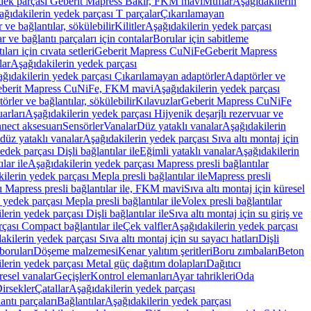
edek parçası Geberit Mapress Bakır, FKM mavi
Muflar
Aşağıdakilerin
ağıdakilerin yedek parçası T parçalar
Çıkarılamayan
ve bağlantılar, sökülebilir
Kilitler
Aşağıdakilerin yedek parçası
r ve bağlantı parçaları için contalar
Borular için sabitleme
ları için cıvata setleri
Geberit Mapress CuNiFe
Geberit Mapress
lar
Aşağıdakilerin yedek parçası
ğıdakilerin yedek parçası Çıkarılamayan adaptörler
Adaptörler ve
berit Mapress CuNiFe, FKM mavi
Aşağıdakilerin yedek parçası
rler ve bağlantılar, sökülebilir
Kılavuzlar
Geberit Mapress CuNiFe
arları
Aşağıdakilerin yedek parçası Hijyenik deşarjlı rezervuar ve
nnect aksesuarı
Sensörler
Vanalar
Düz yataklı vanalar
Aşağıdakilerin
 düz yataklı vanalar
Aşağıdakilerin yedek parçası Sıva altı montaj için
dek parçası Dişli bağlantılar ile
Eğimli yataklı vanalar
Aşağıdakilerin
lar ile
Aşağıdakilerin yedek parçası Mapress presli bağlantılar
ilerin yedek parçası Mepla presli bağlantılar ile
Mapress presli
ı Mapress presli bağlantılar ile, FKM mavi
Sıva altı montaj için küresel
 yedek parçası Mepla presli bağlantılar ile
Volex presli bağlantılar
erin yedek parçası Dişli bağlantılar ile
Sıva altı montaj için su giriş ve
çası Compact bağlantılar ile
Çek valfler
Aşağıdakilerin yedek parçası
kilerin yedek parçası Sıva altı montaj için su sayacı hatları
Dişli
boruları
Döşeme malzemesi
Kenar yalıtım şeritleri
Boru zımbaları
Beton
lerin yedek parçası Metal güç dağıtım dolapları
Dağıtıcı
esel vanalar
Geçişler
Kontrol elemanları
Ayar tahrikleri
Oda
irsekler
Çatallar
Aşağıdakilerin yedek parçası
antı parçaları
Bağlantılar
Aşağıdakilerin yedek parçası