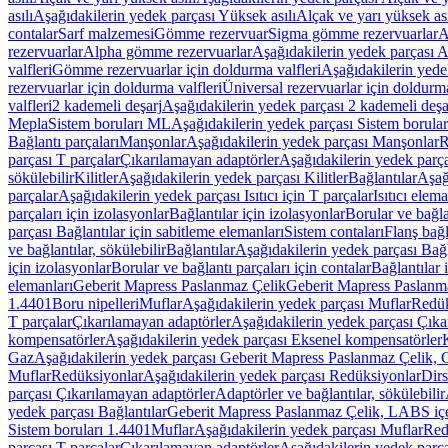
asılı
Aşağıdakilerin yedek parçası Yüksek asılı
Alçak ve yarı yüksek ası
contalar
Sarf malzemesi
Gömme rezervuar
Sigma gömme rezervuarlar
A
rezervuarlar
Alpha gömme rezervuarlar
Aşağıdakilerin yedek parçası 
valfleri
Gömme rezervuarlar için doldurma valfleri
Aşağıdakilerin yede
rezervuarlar için doldurma valfleri
Üniversal rezervuarlar için doldurma
valfleri
2 kademeli deşarj
Aşağıdakilerin yedek parçası 2 kademeli deşa
Mepla
Sistem boruları ML
Aşağıdakilerin yedek parçası Sistem borula
Bağlantı parçaları
Manşonlar
Aşağıdakilerin yedek parçası Manşonlar
R
parçası T parçalar
Çıkarılamayan adaptörler
Aşağıdakilerin yedek parç
sökülebilir
Kilitler
Aşağıdakilerin yedek parçası Kilitler
Bağlantılar
Aşağ
parçalar
Aşağıdakilerin yedek parçası Isıtıcı için T parçalar
Isıtıcı elem
parçaları için izolasyonlar
Bağlantılar için izolasyonlar
Borular ve bağlan
parçası Bağlantılar için sabitleme elemanları
Sistem contaları
Flanş bağla
ve bağlantılar, sökülebilir
Bağlantılar
Aşağıdakilerin yedek parçası Bağl
için izolasyonlar
Borular ve bağlantı parçaları için contalar
Bağlantılar 
elemanları
Geberit Mapress Paslanmaz Çelik
Geberit Mapress Paslanm
1.4401
Boru nipelleri
Muflar
Aşağıdakilerin yedek parçası Muflar
Redük
T parçalar
Çıkarılamayan adaptörler
Aşağıdakilerin yedek parçası Çıka
kompensatörler
Aşağıdakilerin yedek parçası Eksenel kompensatörler
Gaz
Aşağıdakilerin yedek parçası Geberit Mapress Paslanmaz Çelik, 
Muflar
Redüksiyonlar
Aşağıdakilerin yedek parçası Redüksiyonlar
Dirs
parçası Çıkarılamayan adaptörler
Adaptörler ve bağlantılar, sökülebilir
yedek parçası Bağlantılar
Geberit Mapress Paslanmaz Çelik, LABS iç
Sistem boruları 1.4401
Muflar
Aşağıdakilerin yedek parçası Muflar
Red
parçası T parçalar
Çıkarılamayan adaptörler
Aşağıdakilerin yedek parç