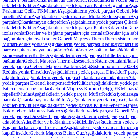
sökülebilir
Kilitler
Aşağıdakilerin yedek parçası Kilitler
Bağlantılar
Aşağ
Paslanmaz Çelik, FKM mavi
Aşağıdakilerin yedek parçası Geberit 
nipelleri
Muflar
Aşağıdakilerin yedek parçası Muflar
Redüksiyonlar
Aşa
parçalar
Çıkarılamayan adaptörler
Aşağıdakilerin yedek parçası Çıkarı
sökülebilir
Kilitler
Aşağıdakilerin yedek parçası Kilitler
Kılavuzlar
Geber
izolasyonlar
Borular ve bağlantı parçaları için contalar
Borular için sab
bağlantıları için cıvata setleri
Geberit Mapress Therm
Therm sistem bor
Muflar
Redüksiyonlar
Aşağıdakilerin yedek parçası Redüksiyonlar
Dirs
parçası Çıkarılamayan adaptörler
Adaptörler ve bağlantılar, sökülebilir
kompensatörler
Kilitler
Aşağıdakilerin yedek parçası Kilitler
Isıtıcı için
bağlantıları
Geberit Mapress Therm aksesuarları
Sistem contaları
Flanş b
yedek parçası Geberit Mapress Karbon Çeliği
Sistem boruları 1.0034
S
Redüksiyonlar
Dirsekler
Aşağıdakilerin yedek parçası Dirsekler
T parça
adaptörler
Aşağıdakilerin yedek parçası Çıkarılamayan adaptörler
Adapt
yedek parçası Eksenel kompensatörler
Kilitler
Aşağıdakilerin yedek par
Isıtıcı eleman bağlantıları
Geberit Mapress Karbon Çeliği, FKM mavi
A
nipelleri
Muflar
Aşağıdakilerin yedek parçası Muflar
Redüksiyonlar
Aşa
parçalar
Çıkarılamayan adaptörler
Aşağıdakilerin yedek parçası Çıkarı
sökülebilir
Kilitler
Aşağıdakilerin yedek parçası Kilitler
Geberit Mapress
Bakır
Geberit Mapress Bakır
Aşağıdakilerin yedek parçası Geberit Ma
yedek parçası Dirsekler
T parçalar
Aşağıdakilerin yedek parçası T parç
adaptörler
Adaptörler ve bağlantılar, sökülebilir
Aşağıdakilerin yedek pa
Bağlantılar
Isıtıcı için T parçalar
Aşağıdakilerin yedek parçası Isıtıcı iç
kaplı
Dirsekler
Geberit Mapress Bakır, Gaz
Aşağıdakilerin yedek parça