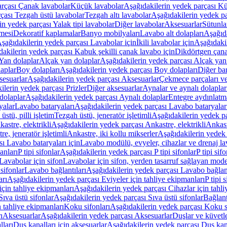
arçası Çanak lavabolar
Küçük lavabolar
Aşağıdakilerin yedek parçası K
çası Tezgah üstü lavabolar
Tezgah altı lavabolar
Aşağıdakilerin yedek pa
in yedek parçası Yalak tipi lavabolar
Diğer lavabolar
Aksesuarlar
Sütunla
mesi
Dekoratif kaplamalar
Banyo mobilyaları
Lavabo alt dolapları
Aşağıda
şağıdakilerin yedek parçası Lavabolar için
İkili lavabolar için
Aşağıdakil
akilerin yedek parçası Kabuk şekilli çanak lavabo için
Dikdörtgen çana
Yan dolaplar
Alçak yan dolaplar
Aşağıdakilerin yedek parçası Alçak yan
laplar
Boy dolapları
Aşağıdakilerin yedek parçası Boy dolapları
Diğer ba
esuarlar
Aşağıdakilerin yedek parçası Aksesuarlar
Çekmece parçaları ve
ilerin yedek parçası Prizler
Diğer aksesuarlar
Aynalar ve aynalı dolaplar
dolaplar
Aşağıdakilerin yedek parçası Aynalı dolaplar
Entegre aydınlatm
yalar
Lavabo bataryaları
Aşağıdakilerin yedek parçası Lavabo bataryalar
stü, pilli işletim
Tezgah üstü, jeneratör işletimli
Aşağıdakilerin yedek par
astre, elektrikli
Aşağıdakilerin yedek parçası Ankastre, elektrikli
Ankastr
e, jeneratör işletimli
Ankastre, iki kollu mikserler
Aşağıdakilerin yedek 
ı Lavabo bataryaları için
Lavabo modülü, evyeler, cihazlar ve drenaj lava
anları
P tipi sifonlar
Aşağıdakilerin yedek parçası P tipi sifonlar
P tipi sif
Lavabolar için sifon
Lavabolar için sifon, yerden tasarruf sağlayan mode
sifonlar
Lavabo bağlantıları
Aşağıdakilerin yedek parçası Lavabo bağlant
arı
Aşağıdakilerin yedek parçası Eviyeler için tahliye ekipmanları
P tipi 
için tahliye ekipmanları
Aşağıdakilerin yedek parçası Cihazlar için tahli
Sıva üstü sifonlar
Aşağıdakilerin yedek parçası Sıva üstü sifonlar
Bağlant
n tahliye ekipmanları
Koku sifonları
Aşağıdakilerin yedek parçası Koku s
ı
Aksesuarlar
Aşağıdakilerin yedek parçası Aksesuarlar
Duşlar ve küvetl
lları
Duş kanalları için aksesuarlar
Aşağıdakilerin yedek parçası Duş kana