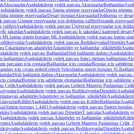
lı
Aksesuarlar
Aşağıdakilerin yedek parçası Aksesuarlar
Bağlantılar
Aşağı
şağıdakilerin yedek parçası Sigma gömme rezervuarlar
Omega gömme r
Alpha gömme rezervuarlar
Deşarj boruları
Aksesuarlar
Doldurma ve deşarj
k parçası Gömme rezervuarlar için doldurma valfleri
Seramik rezervuarla
 valfleri
Aşağıdakilerin yedek parçası Üniversal rezervuarlar için doldu
rj
İç takımlar
Aşağıdakilerin yedek parçası İç takımlar
2 kademeli deşarj
A
rı ML
Isıtma sistem boruları ML
Aşağıdakilerin yedek parçası Isıtma sis
edüksiyonlar
Aşağıdakilerin yedek parçası Redüksiyonlar
Dirsekler
Aşağ
ası Çıkarılamayan adaptörler
Adaptörler ve bağlantılar, sökülebilir
Aşağıd
ıdakilerin yedek parçası Bağlantılar
Dişli bağlantılı dağıtıcı
Aşağıdakileri
an bağlantıları
Aşağıdakilerin yedek parçası Isıtıcı eleman bağlantıları
Aks
tı parçaları için contalar
Bağlantılar için contalar
Borular için sabitleme
ntıları için cıvata setleri
Geberit Volex
Isıtma sistem boruları SL
Bağlantı
antılar
Dişli bağlantılı dağıtıcı
Aksesuarlar
Aşağıdakilerin yedek parçası 
için contalar
Borular için sabitleme elemanları
Bağlantılar için sabitleme 
az Çelik
Aşağıdakilerin yedek parçası Geberit Mapress Paslanmaz Çeli
siyonlar
Aşağıdakilerin yedek parçası Redüksiyonlar
Dirsekler
Aşağıdak
rılamayan adaptörler
Adaptörler ve bağlantılar, sökülebilir
Aşağıdakilerin
Kılavuzlar
Kilitler
Aşağıdakilerin yedek parçası Kilitler
Bağlantılar
Aşağıda
Gaz
Sistem boruları 1.4401
Aşağıdakilerin yedek parçası Sistem boruları
ekler
Aşağıdakilerin yedek parçası Dirsekler
T parçalar
Aşağıdakilerin ye
Aşağıdakilerin yedek parçası Adaptörler ve bağlantılar, sökülebilir
Kilitl
ermez
Aşağıdakilerin yedek parçası Geberit Mapress Paslanmaz Çelik
üksiyonlar
Aşağıdakilerin yedek parçası Redüksiyonlar
Dirsekler
Aşağıda
ası Çıkarılamayan adaptörler
Adaptörler ve bağlantılar, sökülebilir
Aşağıd