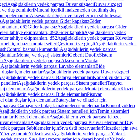
geci
Aşağıdakilerin yedek parçası Duvar süzgeci
Duvar süzgeci
i ve duş zeminleri
Mineral içerikli malzemeden üretilmiş duş
ntaj elemanları
Aksesuarlar
Duşlar ve küvetler için sıhhi tesisat
z
Aşağıdakilerin yedek parçası Gider kapaksız
Gider
ipmanları, d62
Gider kapaksız
Aşağıdakilerin yedek parçası Gider
leri tahliye ekipmanları, d90
Gider kapaklı
Aşağıdakilerin yedek
tler tahliye ekipmanları, d52
Aşağıdakilerin yedek parçası Küvetler
meli için hazır montaj setleri
Çevirmeli ve girişli
Aşağıdakilerin yedek
ushControl basmalı kumandalı
Aşağıdakilerin yedek parçası
lantıları
Montaj ve deşarj sistemleri
Geberit Duofix
Sistem
ar
Aşağıdakilerin yedek parçası Aksesuarlar
Montaj
ı
Aşağıdakilerin yedek parçası Lavabo elemanları
Bide
 duşlar için elemanlar
Aşağıdakilerin yedek parçası Duvar süzgeci
şağıdakilerin yedek parçası Batarya elemanları
Konsol yükleri için
 panelleri
Aşağıdakilerin yedek parçası Sistem panelleri
Taşıyıcı
aj elemanları
Aşağıdakilerin yedek parçası Montaj elemanları
Klozet
şağıdakilerin yedek parçası Bide elemanları
Pisuvar
i olan duşlar için elemanlar
Bataryalar ve cihazlar için
 parçası Çamaşır ve bulaşık makineleri için elemanlar
Konsol yükleri
Aşağıdakilerin yedek parçası Sistem panelleri için
Temin sistemleri
emanları
Klozet elemanları
Aşağıdakilerin yedek parçası Klozet
suvar elemanları
Aşağıdakilerin yedek parçası Pisuvar elemanları
Duş
edek parçası Sabitlemeler için
Sıva üstü rezervuarlar
Klozetler için sıva
ı Yüzeye monte
Yüksek asılı
Aşağıdakilerin yedek parçası Yüksek
yedek parçası Sıva üstü rezervuarlar için deşarj boruları
Yüksek