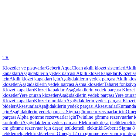
TR
Klozetler ve pisuvarlar
Geberit AquaClean akıllı klozet sistemleri
Akıll
kapakları
Aşağıdakilerin yedek parçası Akıllı klozet kapakları
Klozet se
için
Akıllı klozet kapakları için
Aşağıdakilerin yedek parçası Akıllı kloz
klozetler
Aşağıdakilerin yedek parçası Asma klozetler
Taharet fonksiyon
Klozet kapakları
Klozet kapakları
Aşağıdakilerin yedek parçası Klozet 
klozetler
Yere oturan klozetler
Aşağıdakilerin yedek parçası Yere oturan
Klozet kapakları
Klozet oturakları
Aşağıdakilerin yedek parçası Klozet 
bideler
Aksesuarlar
Aşağıdakilerin yedek parçası Aksesuarlar
Kumanda k
için
Aşağıdakilerin yedek parçası Sigma gömme rezervuarlar için
Omeg
parçası Alpha gömme rezervuarlar için
Twinline gömme rezervuarlar i
kontrolleri
Aşağıdakilerin yedek parçası Elektronik deşarj tetiklemeli kl
cm gömme rezervuar için deşarj tetiklemeli, elektrikli
Geberit Sigma 8 c
tetiklemeli, elektrikli
Geberit Omega 12 cm gömme rezervuar için deşarj 