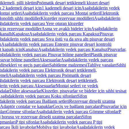
lemeli, pilli işletim
Pnömatik deşarj tetiklemeli klozet deşarj
 2 kademeli deşarj için
1 kademeli deşarj için
Aşağıdakilerin yedek
ontaj setleri
Aşağıdakilerin yedek parçası Montaj setleri
Elektronik
onolith sıhhi modüller
Klozetler rezervuar modülleri
Aşağıdakilerin
ıdakilerin yedek parçası Yere oturan klozetler
için rezervuar modüller
Asma ve ayaklı bideler için
Aşağıdakilerin
kanallı
Kapaksız
Aşağıdakilerin yedek parçası Kapaksız
Pisuvar,
ıdakilerin yedek parçası Sıva üstü ya da sıva altı pisuvar deşarj
n
Aşağıdakilerin yedek parçası Entegre pisuvar deşarj kontrolü
t kapağı için
Kanalsız
Aşağıdakilerin yedek parçası Kanalsız
Pisuvarlar,
ğıdakilerin yedek parçası Pisuvar bölme panelleri
Plastik pisuvar
suvar bölme panelleri
Aksesuarlar
Aşağıdakilerin yedek parçası
irsekleri ve geçiş parçaları
Sabitleme malzemesi
Tahliye vanaları
Sıhhi
ıdakilerin yedek parçası Elektronik deşarj tetiklemeli,
emeli
Aşağıdakilerin yedek parçası Pnömatik deşarj
ıdakilerin yedek parçası Elektronik deşarj tetiklemeli,
erin yedek parçası Aksesuarlar
Montaj setleri ve yedek
dalar
Diğer aksesuarlar
Klozetler, pisuvarlar ve bideler için sıhhi tesisat
şağıdakilerin yedek parçası Koku sifonları
Sifon
akilerin yedek parçası Bağlantı setleri
Rezervuar dirseği uzatma
Adaptör contalar ve kapaklar
Geçiş ve bağlantı parçaları
Pisuvarlar için
ları
Gömme sifonlar
Aşağıdakilerin yedek parçası Gömme sifonlar
P
 borusu ve rezervuar dirseği uzatma parçaları
Sifon
ipmanları
P tipi sifonlar
Aşağıdakilerin yedek parçası P tipi
rçası İkili lavabolar
Mobilya tipi lavabolar
Aşağıdakilerin yedek