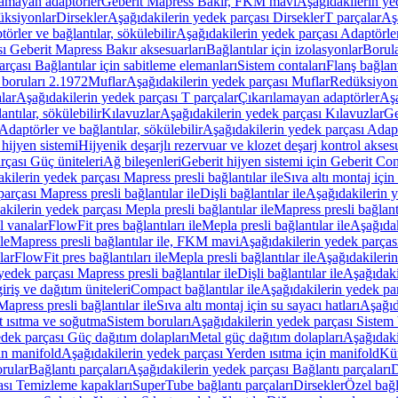
lamayan adaptörler
Geberit Mapress Bakır, FKM mavi
Aşağıdakilerin y
üksiyonlar
Dirsekler
Aşağıdakilerin yedek parçası Dirsekler
T parçalar
Aş
örler ve bağlantılar, sökülebilir
Aşağıdakilerin yedek parçası Adaptörler 
ı Geberit Mapress Bakır aksesuarları
Bağlantılar için izolasyonlar
Borula
rçası Bağlantılar için sabitleme elemanları
Sistem contaları
Flanş bağlantı
 boruları 2.1972
Muflar
Aşağıdakilerin yedek parçası Muflar
Redüksiyon
lar
Aşağıdakilerin yedek parçası T parçalar
Çıkarılamayan adaptörler
Aşa
ntılar, sökülebilir
Kılavuzlar
Aşağıdakilerin yedek parçası Kılavuzlar
Ge
Adaptörler ve bağlantılar, sökülebilir
Aşağıdakilerin yedek parçası Adaptö
 hijyen sistemi
Hijyenik deşarjlı rezervuar ve klozet deşarj kontrol aksesu
rçası Güç üniteleri
Ağ bileşenleri
Geberit hijyen sistemi için Geberit Co
kilerin yedek parçası Mapress presli bağlantılar ile
Sıva altı montaj için
arçası Mapress presli bağlantılar ile
Dişli bağlantılar ile
Aşağıdakilerin ye
kilerin yedek parçası Mepla presli bağlantılar ile
Mapress presli bağlantı
l vanalar
FlowFit pres bağlantıları ile
Mepla presli bağlantılar ile
Aşağıdak
le
Mapress presli bağlantılar ile, FKM mavi
Aşağıdakilerin yedek parças
lar
FlowFit pres bağlantıları ile
Mepla presli bağlantılar ile
Aşağıdakilerin
yedek parçası Mapress presli bağlantılar ile
Dişli bağlantılar ile
Aşağıdakil
iriş ve dağıtım üniteleri
Compact bağlantılar ile
Aşağıdakilerin yedek par
apress presli bağlantılar ile
Sıva altı montaj için su sayacı hatları
Aşağıda
 ısıtma ve soğutma
Sistem boruları
Aşağıdakilerin yedek parçası Sistem 
dek parçası Güç dağıtım dolapları
Metal güç dağıtım dolapları
Aşağıdaki
in manifold
Aşağıdakilerin yedek parçası Yerden ısıtma için manifold
Kür
rular
Bağlantı parçaları
Aşağıdakilerin yedek parçası Bağlantı parçaları
D
ası Temizleme kapakları
SuperTube bağlantı parçaları
Dirsekler
Özel bağl