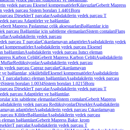
rin yedek parçası Eksenel kompensatörler
Kılavuzlar
Geberit Mapress
n yedek parçası Sistem boruları 1.4401
Boru
parçası Dirsekler
T parçalar
Aşağıdakilerin yedek parçası T
edek parçası Adaptörler ve bağlantılar,
eberit Mapress Paslanmaz çelik aksesuarları
Bağlantılar için
ek parçası Bağlantılar için sabitleme elemanları
Sistem contaları
Flanş
uflar
Aşağıdakilerin yedek parçası
dek parçası T parçalar
Çıkarılamayan adaptörler
Aşağıdakilerin yedek
el kompensatörler
Aşağıdakilerin yedek parçası Eksenel
an bağlantıları
Aşağıdakilerin yedek parçası Isıtıcı eleman
apress Karbon Çeliği
Geberit Mapress Karbon Çeliği
Aşağıdakilerin
 Muflar
Redüksiyonlar
Aşağıdakilerin yedek parçası
in yedek parçası Çapraz parçalar
Çıkarılamayan
ve bağlantılar, sökülebilir
Eksenel kompensatörler
Aşağıdakilerin
n T parçalar
Isıtıcı eleman bağlantıları
Aşağıdakilerin yedek parçası
vi
Sistem boruları 1.0034
Sistem boruları 1.0215
Boru
parçası Dirsekler
T parçalar
Aşağıdakilerin yedek parçası T
edek parçası Adaptörler ve bağlantılar,
orular için sabitleme elemanları
Sistem contaları
Geberit Mapress
ağıdakilerin yedek parçası Redüksiyonlar
Dirsekler
Aşağıdakilerin
lamayan adaptörler
Aşağıdakilerin yedek parçası Çıkarılamayan
parçası Kilitler
Bağlantılar
Aşağıdakilerin yedek parçası
ı eleman bağlantıları
Geberit Mapress Bakır, krom
rsekler
T parçalar
Aşağıdakilerin yedek parçası T