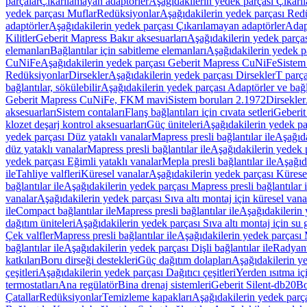
parçalar
Çıkarılamayan adaptörler
Aşağıdakilerin yedek parçası Çıkarı
yedek parçası Muflar
Redüksiyonlar
Aşağıdakilerin yedek parçası Red
adaptörler
Aşağıdakilerin yedek parçası Çıkarılamayan adaptörler
Adapt
Kilitler
Geberit Mapress Bakır aksesuarları
Aşağıdakilerin yedek parças
elemanları
Bağlantılar için sabitleme elemanları
Aşağıdakilerin yedek pa
CuNiFe
Aşağıdakilerin yedek parçası Geberit Mapress CuNiFe
Sistem
Redüksiyonlar
Dirsekler
Aşağıdakilerin yedek parçası Dirsekler
T parça
bağlantılar, sökülebilir
Aşağıdakilerin yedek parçası Adaptörler ve bağla
Geberit Mapress CuNiFe, FKM mavi
Sistem boruları 2.1972
Dirsekler
aksesuarları
Sistem contaları
Flanş bağlantıları için cıvata setleri
Geberit
klozet deşarj kontrol aksesuarları
Güç üniteleri
Aşağıdakilerin yedek pa
yedek parçası Düz yataklı vanalar
Mapress presli bağlantılar ile
Aşağıda
düz yataklı vanalar
Mapress presli bağlantılar ile
Aşağıdakilerin yedek p
yedek parçası Eğimli yataklı vanalar
Mepla presli bağlantılar ile
Aşağıda
ile
Tahliye valfleri
Küresel vanalar
Aşağıdakilerin yedek parçası Kürese
bağlantılar ile
Aşağıdakilerin yedek parçası Mapress presli bağlantılar i
vanalar
Aşağıdakilerin yedek parçası Sıva altı montaj için küresel vana
ile
Compact bağlantılar ile
Mapress presli bağlantılar ile
Aşağıdakilerin 
dağıtım üniteleri
Aşağıdakilerin yedek parçası Sıva altı montaj için su g
Çek valfler
Mapress presli bağlantılar ile
Aşağıdakilerin yedek parçası M
bağlantılar ile
Aşağıdakilerin yedek parçası Dişli bağlantılar ile
Radyant
katkıları
Boru dirseği destekleri
Güç dağıtım dolapları
Aşağıdakilerin ye
çeşitleri
Aşağıdakilerin yedek parçası Dağıtıcı çeşitleri
Yerden ısıtma iç
termostatları
Ana regülatör
Bina drenaj sistemleri
Geberit Silent-db20
Bo
Çatallar
Redüksiyonlar
Temizleme kapakları
Aşağıdakilerin yedek parç