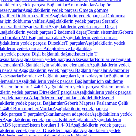
dakilerin yedek parçası Bağlantılar
Ara musluklar
Adaptör
ezervuarlar
Aşağıdakilerin yedek parçası Omega gömme
 valfleri
Doldurma valfleri
Aşağıdakilerin yedek parçası Doldurma
r için doldurma valfleri
Aşağıdakilerin yedek parçası Seramik
rma valfleri
Deşarj valfleri
Aşağıdakilerin yedek parçası Deşarj
şağıdakilerin yedek parçası 2 kademeli deşarj
Temin sistemleri
Geberit
tem boruları ML
Bağlantı parçaları
Aşağıdakilerin yedek parçası
ıdakilerin yedek parçası Dirsekler
T parçalar
Aşağıdakilerin yedek
akilerin yedek parçası Adaptörler ve bağlantılar,
n yedek parçası Dişli bağlantılı dağıtıcı
Isıtıcı için T
esuarlar
Aşağıdakilerin yedek parçası Aksesuarlar
Borular ve bağlantı
 elemanları
Bağlantılar için sabitleme elemanları
Aşağıdakilerin yedek
 parçaları
Aşağıdakilerin yedek parçası Bağlantı parçaları
Adaptörler
Aksesuarlar
Borular ve bağlantı parçaları için izolasyonlar
Bağlantılar
elemanları
Aşağıdakilerin yedek parçası Bağlantılar için sabitleme
k
Sistem boruları 1.4401
Aşağıdakilerin yedek parçası Sistem boruları
ilerin yedek parçası Dirsekler
T parçalar
Aşağıdakilerin yedek parçası
 yedek parçası Adaptörler ve bağlantılar, sökülebilir
Eksenel
kilerin yedek parçası Bağlantılar
Geberit Mapress Paslanmaz Çelik,
 1.4401
Boru nipelleri
Muflar
Aşağıdakilerin yedek parçası
dek parçası T parçalar
Çıkarılamayan adaptörler
Aşağıdakilerin yedek
er
Aşağıdakilerin yedek parçası Kilitler
Bağlantılar
Aşağıdakilerin
, LABS içermez
Sistem boruları 1.4401
Aşağıdakilerin yedek parçası
kilerin yedek parçası Dirsekler
T parçalar
Aşağıdakilerin yedek
akilerin yedek parçası Adaptörler ve bağlantılar,