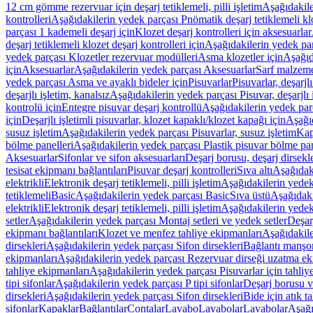
12 cm gömme rezervuar için deşarj tetiklemeli, pilli işletim
Aşağıdakile
kontrolleri
Aşağıdakilerin yedek parçası Pnömatik deşarj tetiklemeli klo
parçası 1 kademeli deşarj için
Klozet deşarj kontrolleri için aksesuarlar
deşarj tetiklemeli klozet deşarj kontrolleri için
Aşağıdakilerin yedek parç
yedek parçası Klozetler rezervuar modülleri
Asma klozetler için
Aşağıd
için
Aksesuarlar
Aşağıdakilerin yedek parçası Aksesuarlar
Sarf malzem
yedek parçası Asma ve ayaklı bideler için
Pisuvarlar
Pisuvarlar, deşarjlı
deşarjlı işletim, kanalsız
Aşağıdakilerin yedek parçası Pisuvar, deşarjlı 
kontrolü için
Entegre pisuvar deşarj kontrollü
Aşağıdakilerin yedek parç
için
Deşarjlı işletimli pisuvarlar, klozet kapaklı/klozet kapağı için
Aşağıd
susuz işletim
Aşağıdakilerin yedek parçası Pisuvarlar, susuz işletim
Kap
bölme panelleri
Aşağıdakilerin yedek parçası Plastik pisuvar bölme pan
Aksesuarlar
Sifonlar ve sifon aksesuarları
Deşarj borusu, deşarj dirsekle
tesisat ekipmanı bağlantıları
Pisuvar deşarj kontrolleri
Sıva altı
Aşağıdaki
elektrikli
Elektronik deşarj tetiklemeli, pilli işletim
Aşağıdakilerin yedek 
tetiklemeli
Basic
Aşağıdakilerin yedek parçası Basic
Sıva üstü
Aşağıdaki
elektrikli
Elektronik deşarj tetiklemeli, pilli işletim
Aşağıdakilerin yedek 
setler
Aşağıdakilerin yedek parçası Montaj setleri ve yedek setler
Deşarj
ekipmanı bağlantıları
Klozet ve menfez tahliye ekipmanları
Aşağıdakile
dirsekleri
Aşağıdakilerin yedek parçası Sifon dirsekleri
Bağlantı manşo
ekipmanları
Aşağıdakilerin yedek parçası Rezervuar dirseği uzatma ek
tahliye ekipmanları
Aşağıdakilerin yedek parçası Pisuvarlar için tahliy
tipi sifonlar
Aşağıdakilerin yedek parçası P tipi sifonlar
Deşarj borusu v
dirsekleri
Aşağıdakilerin yedek parçası Sifon dirsekleri
Bide için atık t
sifonlar
Kapaklar
Bağlantılar
Contalar
Lavabo
Lavabolar
Lavabolar
Aşağı