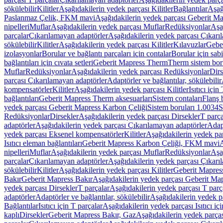
sökülebilir
Kilitler
Aşağıdakilerin yedek parçası Kilitler
Bağlantılar
Aşağ
Paslanmaz Çelik, FKM mavi
Aşağıdakilerin yedek parçası Geberit 
nipelleri
Muflar
Aşağıdakilerin yedek parçası Muflar
Redüksiyonlar
Aşa
parçalar
Çıkarılamayan adaptörler
Aşağıdakilerin yedek parçası Çıkarı
sökülebilir
Kilitler
Aşağıdakilerin yedek parçası Kilitler
Kılavuzlar
Geber
izolasyonlar
Borular ve bağlantı parçaları için contalar
Borular için sab
bağlantıları için cıvata setleri
Geberit Mapress Therm
Therm sistem bor
Muflar
Redüksiyonlar
Aşağıdakilerin yedek parçası Redüksiyonlar
Dirs
parçası Çıkarılamayan adaptörler
Adaptörler ve bağlantılar, sökülebilir
kompensatörler
Kilitler
Aşağıdakilerin yedek parçası Kilitler
Isıtıcı için
bağlantıları
Geberit Mapress Therm aksesuarları
Sistem contaları
Flanş b
yedek parçası Geberit Mapress Karbon Çeliği
Sistem boruları 1.0034
S
Redüksiyonlar
Dirsekler
Aşağıdakilerin yedek parçası Dirsekler
T parça
adaptörler
Aşağıdakilerin yedek parçası Çıkarılamayan adaptörler
Adapt
yedek parçası Eksenel kompensatörler
Kilitler
Aşağıdakilerin yedek par
Isıtıcı eleman bağlantıları
Geberit Mapress Karbon Çeliği, FKM mavi
A
nipelleri
Muflar
Aşağıdakilerin yedek parçası Muflar
Redüksiyonlar
Aşa
parçalar
Çıkarılamayan adaptörler
Aşağıdakilerin yedek parçası Çıkarı
sökülebilir
Kilitler
Aşağıdakilerin yedek parçası Kilitler
Geberit Mapress
Bakır
Geberit Mapress Bakır
Aşağıdakilerin yedek parçası Geberit Ma
yedek parçası Dirsekler
T parçalar
Aşağıdakilerin yedek parçası T parç
adaptörler
Adaptörler ve bağlantılar, sökülebilir
Aşağıdakilerin yedek pa
Bağlantılar
Isıtıcı için T parçalar
Aşağıdakilerin yedek parçası Isıtıcı iç
kaplı
Dirsekler
Geberit Mapress Bakır, Gaz
Aşağıdakilerin yedek parça