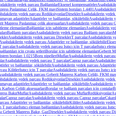
ıdakilerin yedek parçası Bağlantılar
Eksenel kompensatörler
Aşağıdakile
Mapress Paslanmaz Çelik, FKM mavi
Sistem boruları 1.4401
Aşağıdakileri
ğıdakilerin yedek parçası Redüksiyonlar
Dirsekler
Aşağıdakilerin yedek 
lamayan adaptörler
Adaptörler ve bağlantılar, sökülebilir
Aşağıdakilerin y
it Mapress Paslanmaz çelik aksesuarları
Aşağıdakilerin yedek parçası G
itleme elemanları
Bağlantılar için sabitleme elemanları
Aşağıdakilerin yed
uları
Bağlantı parçaları
Aşağıdakilerin yedek parçası Bağlantı parçaları
M
ekler
Aşağıdakilerin yedek parçası Dirsekler
T parçalar
Aşağıdakilerin ye
Aşağıdakilerin yedek parçası Adaptörler ve bağlantılar, sökülebilir
Eksen
 T parçalar
Aşağıdakilerin yedek parçası Isıtıcı için T parçalar
Isıtıcı elem
ağlantıları için cıvata setleri
Borular için sabitleme elemanları
Geberit M
istem boruları 1.0215
Boru nipelleri
Muflar
Aşağıdakilerin yedek parçası
lar
Aşağıdakilerin yedek parçası T parçalar
Çapraz parçalar
Aşağıdakiler
örler ve bağlantılar, sökülebilir
Aşağıdakilerin yedek parçası Adaptörler 
çası Kilitler
Isıtıcı için T parçalar
Aşağıdakilerin yedek parçası Isıtıcı içi
şağıdakilerin yedek parçası Geberit Mapress Karbon Çeliği, FKM ma
ğıdakilerin yedek parçası Redüksiyonlar
Dirsekler
Aşağıdakilerin yedek 
lamayan adaptörler
Adaptörler ve bağlantılar, sökülebilir
Aşağıdakilerin y
 Karbon Çeliği aksesuarları
Borular ve bağlantı parçaları için contalar
B
press Bakır
Muflar
Aşağıdakilerin yedek parçası Muflar
Redüksiyonlar
Aş
alar
Çapraz parçalar
Aşağıdakilerin yedek parçası Çapraz parçalar
Çıkarı
rçası Adaptörler ve bağlantılar, sökülebilir
Kilitler
Aşağıdakilerin yedek 
in T parçalar
Isıtıcı eleman bağlantıları
Aşağıdakilerin yedek parçası Isıtıc
sı Geberit Mapress Bakır, Gaz
Dirsekler
Aşağıdakilerin yedek parçası Di