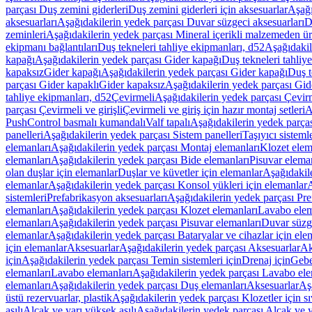
parçası Duş zemini giderleri
Duş zemini giderleri için aksesuarlar
Aşağı
aksesuarları
Aşağıdakilerin yedek parçası Duvar süzgeci aksesuarları
D
zeminleri
Aşağıdakilerin yedek parçası Mineral içerikli malzemeden ür
ekipmanı bağlantıları
Duş tekneleri tahliye ekipmanları, d52
Aşağıdakil
kapağı
Aşağıdakilerin yedek parçası Gider kapağı
Duş tekneleri tahliy
kapaksız
Gider kapağı
Aşağıdakilerin yedek parçası Gider kapağı
Duş t
parçası Gider kapaklı
Gider kapaksız
Aşağıdakilerin yedek parçası Gid
tahliye ekipmanları, d52
Çevirmeli
Aşağıdakilerin yedek parçası Çevir
parçası Çevirmeli ve girişli
Çevirmeli ve giriş için hazır montaj setleri
A
PushControl basmalı kumandalı
Valf tapalı
Aşağıdakilerin yedek parçası
panelleri
Aşağıdakilerin yedek parçası Sistem panelleri
Taşıyıcı sisteml
elemanları
Aşağıdakilerin yedek parçası Montaj elemanları
Klozet elem
elemanları
Aşağıdakilerin yedek parçası Bide elemanları
Pisuvar elema
olan duşlar için elemanlar
Duşlar ve küvetler için elemanlar
Aşağıdakile
elemanlar
Aşağıdakilerin yedek parçası Konsol yükleri için elemanlar
A
sistemleri
Prefabrikasyon aksesuarları
Aşağıdakilerin yedek parçası Pre
elemanları
Aşağıdakilerin yedek parçası Klozet elemanları
Lavabo elem
elemanları
Aşağıdakilerin yedek parçası Pisuvar elemanları
Duvar süzge
elemanlar
Aşağıdakilerin yedek parçası Bataryalar ve cihazlar için ele
için elemanlar
Aksesuarlar
Aşağıdakilerin yedek parçası Aksesuarlar
Ak
için
Aşağıdakilerin yedek parçası Temin sistemleri için
Drenaj için
Gebe
elemanları
Lavabo elemanları
Aşağıdakilerin yedek parçası Lavabo ele
elemanları
Aşağıdakilerin yedek parçası Duş elemanları
Aksesuarlar
Aş
üstü rezervuarlar, plastik
Aşağıdakilerin yedek parçası Klozetler için sıv
asılı
Alçak ve yarı yüksek asılı
Aşağıdakilerin yedek parçası Alçak ve y