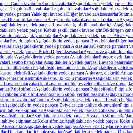
arçası Çanak lavabolar
Küçük lavabolar
Aşağıdakilerin yedek parçası K
çası Tezgah üstü lavabolar
Tezgah altı lavabolar
Aşağıdakilerin yedek pa
in yedek parçası Yalak tipi lavabolar
Diğer lavabolar
Aksesuarlar
Sütunla
mesi
Dekoratif kaplamalar
Banyo mobilyaları
Lavabo alt dolapları
Aşağıda
şağıdakilerin yedek parçası Lavabolar için
İkili lavabolar için
Aşağıdakil
akilerin yedek parçası Kabuk şekilli çanak lavabo için
Dikdörtgen çana
Yan dolaplar
Alçak yan dolaplar
Aşağıdakilerin yedek parçası Alçak yan
laplar
Boy dolapları
Aşağıdakilerin yedek parçası Boy dolapları
Diğer ba
esuarlar
Aşağıdakilerin yedek parçası Aksesuarlar
Çekmece parçaları ve
ilerin yedek parçası Prizler
Diğer aksesuarlar
Aynalar ve aynalı dolaplar
dolaplar
Aşağıdakilerin yedek parçası Aynalı dolaplar
Entegre aydınlatm
yalar
Lavabo bataryaları
Aşağıdakilerin yedek parçası Lavabo bataryalar
stü, pilli işletim
Tezgah üstü, jeneratör işletimli
Aşağıdakilerin yedek par
astre, elektrikli
Aşağıdakilerin yedek parçası Ankastre, elektrikli
Ankastr
e, jeneratör işletimli
Ankastre, iki kollu mikserler
Aşağıdakilerin yedek 
ı Lavabo bataryaları için
Lavabo modülü, evyeler, cihazlar ve drenaj lava
anları
P tipi sifonlar
Aşağıdakilerin yedek parçası P tipi sifonlar
P tipi sif
Lavabolar için sifon
Lavabolar için sifon, yerden tasarruf sağlayan mode
sifonlar
Lavabo bağlantıları
Aşağıdakilerin yedek parçası Lavabo bağlant
arı
Aşağıdakilerin yedek parçası Eviyeler için tahliye ekipmanları
P tipi 
için tahliye ekipmanları
Aşağıdakilerin yedek parçası Cihazlar için tahli
Sıva üstü sifonlar
Aşağıdakilerin yedek parçası Sıva üstü sifonlar
Bağlant
n tahliye ekipmanları
Koku sifonları
Aşağıdakilerin yedek parçası Koku s
ı
Aksesuarlar
Aşağıdakilerin yedek parçası Aksesuarlar
Duşlar ve küvetl
lları
Duş kanalları için aksesuarlar
Aşağıdakilerin yedek parçası Duş kana