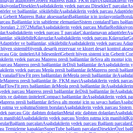
lamayan adaptörler
Geberit Mapress Bakır, FKM mavi
Aşağıdakilerin y
üksiyonlar
Dirsekler
Aşağıdakilerin yedek parçası Dirsekler
T parçalar
Aş
örler ve bağlantılar, sökülebilir
Aşağıdakilerin yedek parçası Adaptörler 
ı Geberit Mapress Bakır aksesuarları
Bağlantılar için izolasyonlar
Borula
rçası Bağlantılar için sabitleme elemanları
Sistem contaları
Flanş bağlantı
 boruları 2.1972
Muflar
Aşağıdakilerin yedek parçası Muflar
Redüksiyon
lar
Aşağıdakilerin yedek parçası T parçalar
Çıkarılamayan adaptörler
Aşa
ntılar, sökülebilir
Kılavuzlar
Aşağıdakilerin yedek parçası Kılavuzlar
Ge
Adaptörler ve bağlantılar, sökülebilir
Aşağıdakilerin yedek parçası Adaptö
 hijyen sistemi
Hijyenik deşarjlı rezervuar ve klozet deşarj kontrol aksesu
rçası Güç üniteleri
Ağ bileşenleri
Geberit hijyen sistemi için Geberit Co
kilerin yedek parçası Mapress presli bağlantılar ile
Sıva altı montaj için
arçası Mapress presli bağlantılar ile
Dişli bağlantılar ile
Aşağıdakilerin ye
kilerin yedek parçası Mepla presli bağlantılar ile
Mapress presli bağlantı
l vanalar
FlowFit pres bağlantıları ile
Mepla presli bağlantılar ile
Aşağıdak
le
Mapress presli bağlantılar ile, FKM mavi
Aşağıdakilerin yedek parças
lar
FlowFit pres bağlantıları ile
Mepla presli bağlantılar ile
Aşağıdakilerin
yedek parçası Mapress presli bağlantılar ile
Dişli bağlantılar ile
Aşağıdakil
iriş ve dağıtım üniteleri
Compact bağlantılar ile
Aşağıdakilerin yedek par
apress presli bağlantılar ile
Sıva altı montaj için su sayacı hatları
Aşağıda
 ısıtma ve soğutma
Sistem boruları
Aşağıdakilerin yedek parçası Sistem 
dek parçası Güç dağıtım dolapları
Metal güç dağıtım dolapları
Aşağıdaki
in manifold
Aşağıdakilerin yedek parçası Yerden ısıtma için manifold
Kür
rular
Bağlantı parçaları
Aşağıdakilerin yedek parçası Bağlantı parçaları
D
ası Temizleme kapakları
SuperTube bağlantı parçaları
Dirsekler
Özel bağl