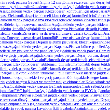
rin yedek parçası Geberit Sigma 12 cm gömme rezervuar için deşarj tetik
zet deşarj kontrolleri
2 kademeli deşarj için
Aşağıdakilerin yedek parçası
Aşağıdakilerin yedek parçası Klozet deşarj kontrolleri için aksesuarlar
M
ası Elektronik deşarj tetiklemeli klozet deşarj kontrolleri için
Geberit M
akilerin yedek parçası Asma klozetler için
Yere oturan klozetler için
Aşağ
esi
Bideler için rezervuar modüller
Aşağıdakilerin yedek parçası Bideler 
 işletim, kanallı
Aşağıdakilerin yedek parçası Pisuvarlar, deşarjlı işletim, 
işletim, kanalsız
Sıva üstü ya da sıva altı pisuvar deşarj kontrolü için
Aşağ
ası Entegre pisuvar deşarj kontrollü
Entegre pisuvar deşarj kontrolü içi
akilerin yedek parçası Deşarjlı işletimli pisuvarlar, klozet kapaklı/kloze
aksız
Aşağıdakilerin yedek parçası Kapaksız
Pisuvar bölme panelleri
Aşa
elleri
Cam pisuvar bölme panelleri
Aşağıdakilerin yedek parçası Cam pi
ri ve geçiş parçaları
Aşağıdakilerin yedek parçası Deşarj borusu, deşarj d
lerin yedek parçası Sıva altı
Elektronik deşarj tetiklemeli, elektrikli
Aşağ
parçası Elektronik deşarj tetiklemeli, pilli işletim
Pnömatik deşarj tetikl
lerin yedek parçası Sıva üstü
Elektronik deşarj tetiklemeli, elektrikli
Aşağ
parçası Elektronik deşarj tetiklemeli, pilli işletim
Aksesuarlar
Aşağıdakil
 borusu, deşarj dirsekleri ve geçiş parçaları
Kör kapaklar
Entegre kuman
rin yedek parçası Klozet ve menfez tahliye ekipmanları
Koku sifonları
A
nu
Aşağıdakilerin yedek parçası Bağlantı manşonu
Bağlantı setleri
Aşağıd
ipmanları
PVC bağlantılar
Aşağıdakilerin yedek parçası PVC bağlantılar
e ekipmanları
Pisuvar sifonları
Aşağıdakilerin yedek parçası Pisuvar sifon
e rezervuar dirseği uzatma parçaları
Aşağıdakilerin yedek parçası Deşarj
ahliye ekipmanları
Aşağıdakilerin yedek parçası Bide için atık tahliye ek
dakilerin yedek parçası Lavabolar
İkili lavabolar
Aşağıdakilerin yedek pa