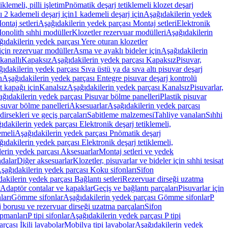
lemeli, pilli işletim
Pnömatik deşarj tetiklemeli klozet deşarj
 2 kademeli deşarj için
1 kademeli deşarj için
Aşağıdakilerin yedek
ontaj setleri
Aşağıdakilerin yedek parçası Montaj setleri
Elektronik
onolith sıhhi modüller
Klozetler rezervuar modülleri
Aşağıdakilerin
ıdakilerin yedek parçası Yere oturan klozetler
için rezervuar modüller
Asma ve ayaklı bideler için
Aşağıdakilerin
kanallı
Kapaksız
Aşağıdakilerin yedek parçası Kapaksız
Pisuvar,
ıdakilerin yedek parçası Sıva üstü ya da sıva altı pisuvar deşarj
n
Aşağıdakilerin yedek parçası Entegre pisuvar deşarj kontrolü
t kapağı için
Kanalsız
Aşağıdakilerin yedek parçası Kanalsız
Pisuvarlar,
ğıdakilerin yedek parçası Pisuvar bölme panelleri
Plastik pisuvar
suvar bölme panelleri
Aksesuarlar
Aşağıdakilerin yedek parçası
irsekleri ve geçiş parçaları
Sabitleme malzemesi
Tahliye vanaları
Sıhhi
ıdakilerin yedek parçası Elektronik deşarj tetiklemeli,
emeli
Aşağıdakilerin yedek parçası Pnömatik deşarj
ıdakilerin yedek parçası Elektronik deşarj tetiklemeli,
erin yedek parçası Aksesuarlar
Montaj setleri ve yedek
dalar
Diğer aksesuarlar
Klozetler, pisuvarlar ve bideler için sıhhi tesisat
şağıdakilerin yedek parçası Koku sifonları
Sifon
akilerin yedek parçası Bağlantı setleri
Rezervuar dirseği uzatma
Adaptör contalar ve kapaklar
Geçiş ve bağlantı parçaları
Pisuvarlar için
ları
Gömme sifonlar
Aşağıdakilerin yedek parçası Gömme sifonlar
P
 borusu ve rezervuar dirseği uzatma parçaları
Sifon
ipmanları
P tipi sifonlar
Aşağıdakilerin yedek parçası P tipi
rçası İkili lavabolar
Mobilya tipi lavabolar
Aşağıdakilerin yedek