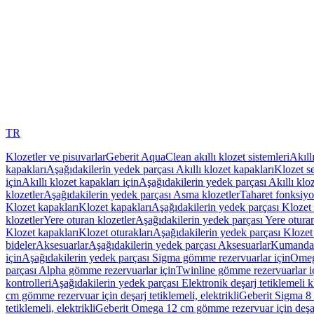
TR
Klozetler ve pisuvarlar
Geberit AquaClean akıllı klozet sistemleri
Akıll
kapakları
Aşağıdakilerin yedek parçası Akıllı klozet kapakları
Klozet se
için
Akıllı klozet kapakları için
Aşağıdakilerin yedek parçası Akıllı kloz
klozetler
Aşağıdakilerin yedek parçası Asma klozetler
Taharet fonksiyon
Klozet kapakları
Klozet kapakları
Aşağıdakilerin yedek parçası Klozet 
klozetler
Yere oturan klozetler
Aşağıdakilerin yedek parçası Yere oturan
Klozet kapakları
Klozet oturakları
Aşağıdakilerin yedek parçası Klozet 
bideler
Aksesuarlar
Aşağıdakilerin yedek parçası Aksesuarlar
Kumanda k
için
Aşağıdakilerin yedek parçası Sigma gömme rezervuarlar için
Omeg
parçası Alpha gömme rezervuarlar için
Twinline gömme rezervuarlar i
kontrolleri
Aşağıdakilerin yedek parçası Elektronik deşarj tetiklemeli kl
cm gömme rezervuar için deşarj tetiklemeli, elektrikli
Geberit Sigma 8 c
tetiklemeli, elektrikli
Geberit Omega 12 cm gömme rezervuar için deşarj 