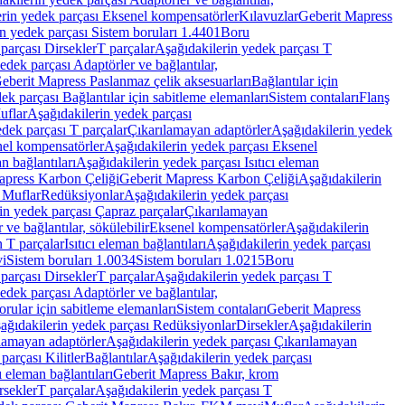
rin yedek parçası Eksenel kompensatörler
Kılavuzlar
Geberit Mapress
n yedek parçası Sistem boruları 1.4401
Boru
parçası Dirsekler
T parçalar
Aşağıdakilerin yedek parçası T
edek parçası Adaptörler ve bağlantılar,
eberit Mapress Paslanmaz çelik aksesuarları
Bağlantılar için
ek parçası Bağlantılar için sabitleme elemanları
Sistem contaları
Flanş
uflar
Aşağıdakilerin yedek parçası
dek parçası T parçalar
Çıkarılamayan adaptörler
Aşağıdakilerin yedek
el kompensatörler
Aşağıdakilerin yedek parçası Eksenel
an bağlantıları
Aşağıdakilerin yedek parçası Isıtıcı eleman
apress Karbon Çeliği
Geberit Mapress Karbon Çeliği
Aşağıdakilerin
 Muflar
Redüksiyonlar
Aşağıdakilerin yedek parçası
in yedek parçası Çapraz parçalar
Çıkarılamayan
ve bağlantılar, sökülebilir
Eksenel kompensatörler
Aşağıdakilerin
n T parçalar
Isıtıcı eleman bağlantıları
Aşağıdakilerin yedek parçası
vi
Sistem boruları 1.0034
Sistem boruları 1.0215
Boru
parçası Dirsekler
T parçalar
Aşağıdakilerin yedek parçası T
edek parçası Adaptörler ve bağlantılar,
orular için sabitleme elemanları
Sistem contaları
Geberit Mapress
ağıdakilerin yedek parçası Redüksiyonlar
Dirsekler
Aşağıdakilerin
lamayan adaptörler
Aşağıdakilerin yedek parçası Çıkarılamayan
parçası Kilitler
Bağlantılar
Aşağıdakilerin yedek parçası
ı eleman bağlantıları
Geberit Mapress Bakır, krom
rsekler
T parçalar
Aşağıdakilerin yedek parçası T