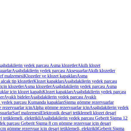
ağıdakilerin yedek parçası Asma klozetler
Akıllı klozet
uarlar
Aşağıdakilerin yedek parçası Aksesuarlar
Akıllı klozetler
rf malzemesi
Klozetler ve klozet kapakları
Asma
alçak tip klozetler
Klozet kapakları
Aşağıdakilerin yedek parçası
çin klozetler
Asma klozetler
Aşağıdakilerin yedek parçası Asma
klar için klozet kapağı
Klozet kapakları
Aşağıdakilerin yedek parçası
er
Ayaklı bideler
Aşağıdakilerin yedek parçası Ayaklı
n yedek parçası Kumanda kapakları
Sigma gömme rezervuarlar
rezervuarlar için
Alpha gömme rezervuarlar için
Aşağıdakilerin yedek
suarlar
Sarf malzemesi
Elektronik deşarj tetiklemeli klozet deşarj
tetiklemeli, elektrikli
Aşağıdakilerin yedek parçası Geberit Sigma 12
dek parçası Geberit Sigma 8 cm gömme rezervuar için deşarj
m gömme rezervuar için deşarj tetiklemeli, elektrikli
Geberit Sigma