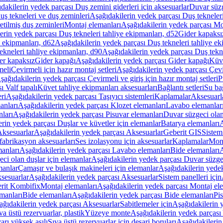
dakilerin yedek parçası Duş zemini giderleri için aksesuarlar
Duvar süz
uş tekneleri ve duş zeminleri
Aşağıdakilerin yedek parçası Duş tekneler
etilmiş duş zeminleri
Montaj elemanları
Aşağıdakilerin yedek parçası Mo
erin yedek parçası Duş tekneleri tahliye ekipmanları, d52
Gider kapaksı
e ekipmanları, d62
Aşağıdakilerin yedek parçası Duş tekneleri tahliye ek
ekneleri tahliye ekipmanları, d90
Aşağıdakilerin yedek parçası Duş tekne
er kapaksız
Gider kapağı
Aşağıdakilerin yedek parçası Gider kapağı
Küve
meli
Çevirmeli için hazır montaj setleri
Aşağıdakilerin yedek parçası Çevir
şağıdakilerin yedek parçası Çevirmeli ve giriş için hazır montaj setleri
P
 Valf tapalı
Küvet tahliye ekipmanları aksesuarları
Bağlantı setleri
Su bağ
eri
Aşağıdakilerin yedek parçası Taşıyıcı sistemleri
Kaplamalar
Aksesuarl
anları
Aşağıdakilerin yedek parçası Klozet elemanları
Lavabo elemanlar
nları
Aşağıdakilerin yedek parçası Pisuvar elemanları
Duvar süzgeci olan
rin yedek parçası Duşlar ve küvetler için elemanlar
Batarya elemanları
A
ksesuarlar
Aşağıdakilerin yedek parçası Aksesuarlar
Geberit GIS
Sistem
fabrikasyon aksesuarları
Ses izolasyonu için aksesuarlar
Kaplamalar
Mont
anları
Aşağıdakilerin yedek parçası Lavabo elemanları
Bide elemanları
A
ci olan duşlar için elemanlar
Aşağıdakilerin yedek parçası Duvar süzgec
manlar
Çamaşır ve bulaşık makineleri için elemanlar
Aşağıdakilerin yedek
sesuarlar
Aşağıdakilerin yedek parçası Aksesuarlar
Sistem panelleri için
rit Kombifix
Montaj elemanları
Aşağıdakilerin yedek parçası Montaj el
manları
Bide elemanları
Aşağıdakilerin yedek parçası Bide elemanları
Pi
ağıdakilerin yedek parçası Aksesuarlar
Sabitlemeler için
Aşağıdakilerin y
a üstü rezervuarlar, plastik
Yüzeye monte
Aşağıdakilerin yedek parças
arı yüksek asılı
Sıva üstü rezervuarlar için deşarj boruları
Aşağıdakilerin 