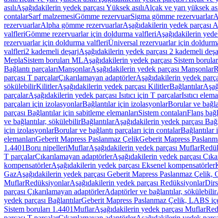
asılı
Aşağıdakilerin yedek parçası Yüksek asılı
Alçak ve yarı yüksek ası
contalar
Sarf malzemesi
Gömme rezervuar
Sigma gömme rezervuarlar
A
rezervuarlar
Alpha gömme rezervuarlar
Aşağıdakilerin yedek parçası 
valfleri
Gömme rezervuarlar için doldurma valfleri
Aşağıdakilerin yede
rezervuarlar için doldurma valfleri
Üniversal rezervuarlar için doldurma
valfleri
2 kademeli deşarj
Aşağıdakilerin yedek parçası 2 kademeli deşa
Mepla
Sistem boruları ML
Aşağıdakilerin yedek parçası Sistem borula
Bağlantı parçaları
Manşonlar
Aşağıdakilerin yedek parçası Manşonlar
R
parçası T parçalar
Çıkarılamayan adaptörler
Aşağıdakilerin yedek parç
sökülebilir
Kilitler
Aşağıdakilerin yedek parçası Kilitler
Bağlantılar
Aşağ
parçalar
Aşağıdakilerin yedek parçası Isıtıcı için T parçalar
Isıtıcı elem
parçaları için izolasyonlar
Bağlantılar için izolasyonlar
Borular ve bağlan
parçası Bağlantılar için sabitleme elemanları
Sistem contaları
Flanş bağla
ve bağlantılar, sökülebilir
Bağlantılar
Aşağıdakilerin yedek parçası Bağl
için izolasyonlar
Borular ve bağlantı parçaları için contalar
Bağlantılar 
elemanları
Geberit Mapress Paslanmaz Çelik
Geberit Mapress Paslanm
1.4401
Boru nipelleri
Muflar
Aşağıdakilerin yedek parçası Muflar
Redük
T parçalar
Çıkarılamayan adaptörler
Aşağıdakilerin yedek parçası Çıka
kompensatörler
Aşağıdakilerin yedek parçası Eksenel kompensatörler
Gaz
Aşağıdakilerin yedek parçası Geberit Mapress Paslanmaz Çelik, 
Muflar
Redüksiyonlar
Aşağıdakilerin yedek parçası Redüksiyonlar
Dirs
parçası Çıkarılamayan adaptörler
Adaptörler ve bağlantılar, sökülebilir
yedek parçası Bağlantılar
Geberit Mapress Paslanmaz Çelik, LABS iç
Sistem boruları 1.4401
Muflar
Aşağıdakilerin yedek parçası Muflar
Red
parçası T parçalar
Çıkarılamayan adaptörler
Aşağıdakilerin yedek parç