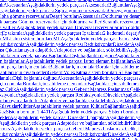
lı
Aksesuarlar
Aşağıdakilerin yedek parçası Aksesuarlar
Bağlantılar
Aşağı
şağıdakilerin yedek parçası Sigma gömme rezervuarlar
Omega gömme r
Alpha gömme rezervuarlar
Deşarj boruları
Aksesuarlar
Doldurma ve deşarj
k parçası Gömme rezervuarlar için doldurma valfleri
Seramik rezervuarla
 valfleri
Aşağıdakilerin yedek parçası Üniversal rezervuarlar için doldu
rj
İç takımlar
Aşağıdakilerin yedek parçası İç takımlar
2 kademeli deşarj
A
rı ML
Isıtma sistem boruları ML
Aşağıdakilerin yedek parçası Isıtma sis
edüksiyonlar
Aşağıdakilerin yedek parçası Redüksiyonlar
Dirsekler
Aşağ
ası Çıkarılamayan adaptörler
Adaptörler ve bağlantılar, sökülebilir
Aşağıd
ıdakilerin yedek parçası Bağlantılar
Dişli bağlantılı dağıtıcı
Aşağıdakileri
an bağlantıları
Aşağıdakilerin yedek parçası Isıtıcı eleman bağlantıları
Aks
tı parçaları için contalar
Bağlantılar için contalar
Borular için sabitleme
ntıları için cıvata setleri
Geberit Volex
Isıtma sistem boruları SL
Bağlantı
antılar
Dişli bağlantılı dağıtıcı
Aksesuarlar
Aşağıdakilerin yedek parçası 
için contalar
Borular için sabitleme elemanları
Bağlantılar için sabitleme 
az Çelik
Aşağıdakilerin yedek parçası Geberit Mapress Paslanmaz Çeli
siyonlar
Aşağıdakilerin yedek parçası Redüksiyonlar
Dirsekler
Aşağıdak
rılamayan adaptörler
Adaptörler ve bağlantılar, sökülebilir
Aşağıdakilerin
Kılavuzlar
Kilitler
Aşağıdakilerin yedek parçası Kilitler
Bağlantılar
Aşağıda
Gaz
Sistem boruları 1.4401
Aşağıdakilerin yedek parçası Sistem boruları
ekler
Aşağıdakilerin yedek parçası Dirsekler
T parçalar
Aşağıdakilerin ye
Aşağıdakilerin yedek parçası Adaptörler ve bağlantılar, sökülebilir
Kilitl
ermez
Aşağıdakilerin yedek parçası Geberit Mapress Paslanmaz Çelik
üksiyonlar
Aşağıdakilerin yedek parçası Redüksiyonlar
Dirsekler
Aşağıda
ası Çıkarılamayan adaptörler
Adaptörler ve bağlantılar, sökülebilir
Aşağıd