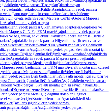
edek parçası Geberit Mapress Bakır, FKM mavi
Muflar
Aşağıdakilerin
ağıdakilerin yedek parçası T parçalar
Çıkarılamayan
ve bağlantılar, sökülebilir
Kilitler
Aşağıdakilerin yedek parçası
r ve bağlantı parçaları için contalar
Borular için sabitleme
ları için cıvata setleri
Geberit Mapress CuNiFe
Geberit Mapress
lar
Aşağıdakilerin yedek parçası
ğıdakilerin yedek parçası Çıkarılamayan adaptörler
Adaptörler ve
berit Mapress CuNiFe, FKM mavi
Aşağıdakilerin yedek parçası
rler ve bağlantılar, sökülebilir
Kılavuzlar
Geberit Mapress CuNiFe
arları
Aşağıdakilerin yedek parçası Hijyenik deşarjlı rezervuar ve
nnect aksesuarı
Sensörler
Vanalar
Düz yataklı vanalar
Aşağıdakilerin
 düz yataklı vanalar
Aşağıdakilerin yedek parçası Sıva altı montaj için
dek parçası Dişli bağlantılar ile
Eğimli yataklı vanalar
Aşağıdakilerin
lar ile
Aşağıdakilerin yedek parçası Mapress presli bağlantılar
ilerin yedek parçası Mepla presli bağlantılar ile
Mapress presli
ı Mapress presli bağlantılar ile, FKM mavi
Sıva altı montaj için küresel
 yedek parçası Mepla presli bağlantılar ile
Volex presli bağlantılar
erin yedek parçası Dişli bağlantılar ile
Sıva altı montaj için su giriş ve
çası Compact bağlantılar ile
Çek valfler
Aşağıdakilerin yedek parçası
kilerin yedek parçası Sıva altı montaj için su sayacı hatları
Dişli
boruları
Döşeme malzemesi
Kenar yalıtım şeritleri
Boru zımbaları
Beton
lerin yedek parçası Metal güç dağıtım dolapları
Dağıtıcı
esel vanalar
Geçişler
Kontrol elemanları
Ayar tahrikleri
Oda
irsekler
Çatallar
Aşağıdakilerin yedek parçası
antı parçaları
Bağlantılar
Aşağıdakilerin yedek parçası