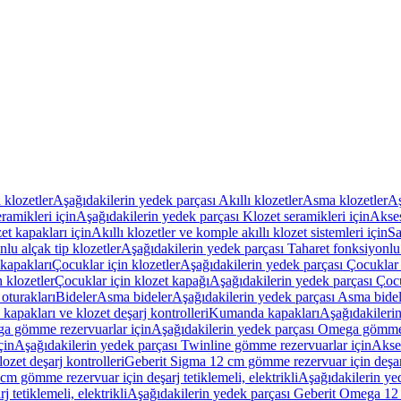
ı klozetler
Aşağıdakilerin yedek parçası Akıllı klozetler
Asma klozetler
Aş
ramikleri için
Aşağıdakilerin yedek parçası Klozet seramikleri için
Akses
et kapakları için
Akıllı klozetler ve komple akıllı klozet sistemleri için
Sa
lu alçak tip klozetler
Aşağıdakilerin yedek parçası Taharet fonksiyonlu 
kapakları
Çocuklar için klozetler
Aşağıdakilerin yedek parçası Çocuklar i
 klozetler
Çocuklar için klozet kapağı
Aşağıdakilerin yedek parçası Çocu
oturakları
Bideler
Asma bideler
Aşağıdakilerin yedek parçası Asma bidel
apakları ve klozet deşarj kontrolleri
Kumanda kapakları
Aşağıdakileri
a gömme rezervuarlar için
Aşağıdakilerin yedek parçası Omega gömme 
çin
Aşağıdakilerin yedek parçası Twinline gömme rezervuarlar için
Akse
ozet deşarj kontrolleri
Geberit Sigma 12 cm gömme rezervuar için deşarj 
m gömme rezervuar için deşarj tetiklemeli, elektrikli
Aşağıdakilerin ye
tetiklemeli, elektrikli
Aşağıdakilerin yedek parçası Geberit Omega 12 c