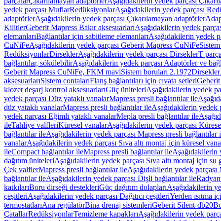
parçalar
Çıkarılamayan adaptörler
Aşağıdakilerin yedek parçası Çıkarı
yedek parçası Muflar
Redüksiyonlar
Aşağıdakilerin yedek parçası Red
adaptörler
Aşağıdakilerin yedek parçası Çıkarılamayan adaptörler
Adapt
Kilitler
Geberit Mapress Bakır aksesuarları
Aşağıdakilerin yedek parças
elemanları
Bağlantılar için sabitleme elemanları
Aşağıdakilerin yedek pa
CuNiFe
Aşağıdakilerin yedek parçası Geberit Mapress CuNiFe
Sistem
Redüksiyonlar
Dirsekler
Aşağıdakilerin yedek parçası Dirsekler
T parça
bağlantılar, sökülebilir
Aşağıdakilerin yedek parçası Adaptörler ve bağla
Geberit Mapress CuNiFe, FKM mavi
Sistem boruları 2.1972
Dirsekler
aksesuarları
Sistem contaları
Flanş bağlantıları için cıvata setleri
Geberit
klozet deşarj kontrol aksesuarları
Güç üniteleri
Aşağıdakilerin yedek pa
yedek parçası Düz yataklı vanalar
Mapress presli bağlantılar ile
Aşağıda
düz yataklı vanalar
Mapress presli bağlantılar ile
Aşağıdakilerin yedek p
yedek parçası Eğimli yataklı vanalar
Mepla presli bağlantılar ile
Aşağıda
ile
Tahliye valfleri
Küresel vanalar
Aşağıdakilerin yedek parçası Kürese
bağlantılar ile
Aşağıdakilerin yedek parçası Mapress presli bağlantılar i
vanalar
Aşağıdakilerin yedek parçası Sıva altı montaj için küresel vana
ile
Compact bağlantılar ile
Mapress presli bağlantılar ile
Aşağıdakilerin 
dağıtım üniteleri
Aşağıdakilerin yedek parçası Sıva altı montaj için su g
Çek valfler
Mapress presli bağlantılar ile
Aşağıdakilerin yedek parçası M
bağlantılar ile
Aşağıdakilerin yedek parçası Dişli bağlantılar ile
Radyant
katkıları
Boru dirseği destekleri
Güç dağıtım dolapları
Aşağıdakilerin ye
çeşitleri
Aşağıdakilerin yedek parçası Dağıtıcı çeşitleri
Yerden ısıtma iç
termostatları
Ana regülatör
Bina drenaj sistemleri
Geberit Silent-db20
Bo
Çatallar
Redüksiyonlar
Temizleme kapakları
Aşağıdakilerin yedek parç