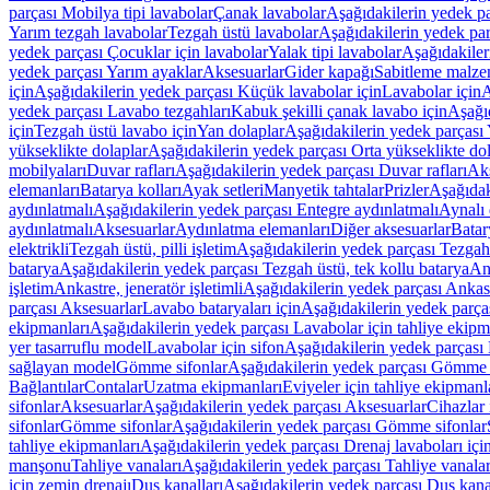
parçası Mobilya tipi lavabolar
Çanak lavabolar
Aşağıdakilerin yedek p
Yarım tezgah lavabolar
Tezgah üstü lavabolar
Aşağıdakilerin yedek par
yedek parçası Çocuklar için lavabolar
Yalak tipi lavabolar
Aşağıdakiler
yedek parçası Yarım ayaklar
Aksesuarlar
Gider kapağı
Sabitleme malze
için
Aşağıdakilerin yedek parçası Küçük lavabolar için
Lavabolar için
A
yedek parçası Lavabo tezgahları
Kabuk şekilli çanak lavabo için
Aşağıd
için
Tezgah üstü lavabo için
Yan dolaplar
Aşağıdakilerin yedek parçası 
yükseklikte dolaplar
Aşağıdakilerin yedek parçası Orta yükseklikte do
mobilyaları
Duvar rafları
Aşağıdakilerin yedek parçası Duvar rafları
Aks
elemanları
Batarya kolları
Ayak setleri
Manyetik tahtalar
Prizler
Aşağıdak
aydınlatmalı
Aşağıdakilerin yedek parçası Entegre aydınlatmalı
Aynalı 
aydınlatmalı
Aksesuarlar
Aydınlatma elemanları
Diğer aksesuarlar
Batar
elektrikli
Tezgah üstü, pilli işletim
Aşağıdakilerin yedek parçası Tezgah ü
batarya
Aşağıdakilerin yedek parçası Tezgah üstü, tek kollu batarya
Ank
işletim
Ankastre, jeneratör işletimli
Aşağıdakilerin yedek parçası Ankastr
parçası Aksesuarlar
Lavabo bataryaları için
Aşağıdakilerin yedek parças
ekipmanları
Aşağıdakilerin yedek parçası Lavabolar için tahliye ekipm
yer tasarruflu model
Lavabolar için sifon
Aşağıdakilerin yedek parçası 
sağlayan model
Gömme sifonlar
Aşağıdakilerin yedek parçası Gömme 
Bağlantılar
Contalar
Uzatma ekipmanları
Eviyeler için tahliye ekipmanl
sifonlar
Aksesuarlar
Aşağıdakilerin yedek parçası Aksesuarlar
Cihazlar 
sifonlar
Gömme sifonlar
Aşağıdakilerin yedek parçası Gömme sifonlar
tahliye ekipmanları
Aşağıdakilerin yedek parçası Drenaj lavaboları içi
manşonu
Tahliye vanaları
Aşağıdakilerin yedek parçası Tahliye vanalar
için zemin drenajı
Duş kanalları
Aşağıdakilerin yedek parçası Duş kana