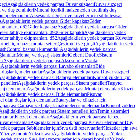
geci
Aşağıdakilerin yedek parçası Duvar süzgeci
Duvar süzgeci
i ve duş zeminleri
Mineral içerikli malzemeden üretilmiş duş
ntaj elemanları
Aksesuarlar
Duşlar ve küvetler için sıhhi tesisat
z
Aşağıdakilerin yedek parçası Gider kapaksız
Gider
ipmanları, d62
Gider kapaksız
Aşağıdakilerin yedek parçası Gider
leri tahliye ekipmanları, d90
Gider kapaklı
Aşağıdakilerin yedek
tler tahliye ekipmanları, d52
Aşağıdakilerin yedek parçası Küvetler
meli için hazır montaj setleri
Çevirmeli ve girişli
Aşağıdakilerin yedek
ushControl basmalı kumandalı
Aşağıdakilerin yedek parçası
lantıları
Montaj ve deşarj sistemleri
Geberit Duofix
Sistem
ar
Aşağıdakilerin yedek parçası Aksesuarlar
Montaj
ı
Aşağıdakilerin yedek parçası Lavabo elemanları
Bide
 duşlar için elemanlar
Aşağıdakilerin yedek parçası Duvar süzgeci
şağıdakilerin yedek parçası Batarya elemanları
Konsol yükleri için
 panelleri
Aşağıdakilerin yedek parçası Sistem panelleri
Taşıyıcı
aj elemanları
Aşağıdakilerin yedek parçası Montaj elemanları
Klozet
şağıdakilerin yedek parçası Bide elemanları
Pisuvar
i olan duşlar için elemanlar
Bataryalar ve cihazlar için
 parçası Çamaşır ve bulaşık makineleri için elemanlar
Konsol yükleri
Aşağıdakilerin yedek parçası Sistem panelleri için
Temin sistemleri
emanları
Klozet elemanları
Aşağıdakilerin yedek parçası Klozet
suvar elemanları
Aşağıdakilerin yedek parçası Pisuvar elemanları
Duş
edek parçası Sabitlemeler için
Sıva üstü rezervuarlar
Klozetler için sıva
ı Yüzeye monte
Yüksek asılı
Aşağıdakilerin yedek parçası Yüksek
yedek parçası Sıva üstü rezervuarlar için deşarj boruları
Yüksek