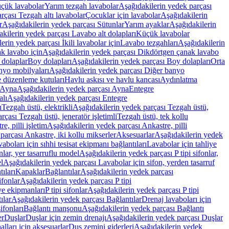
üçük lavabolar
Yarım tezgah lavabolar
Aşağıdakilerin yedek parçası
rçası Tezgah altı lavabolar
Çocuklar için lavabolar
Aşağıdakilerin
r
Aşağıdakilerin yedek parçası Sütunlar
Yarım ayaklar
Aşağıdakilerin
kilerin yedek parçası Lavabo alt dolapları
Küçük lavabolar
erin yedek parçası İkili lavabolar için
Lavabo tezgahları
Aşağıdakilerin
k lavabo için
Aşağıdakilerin yedek parçası Dikdörtgen çanak lavabo
 dolaplar
Boy dolapları
Aşağıdakilerin yedek parçası Boy dolapları
Orta
nyo mobilyaları
Aşağıdakilerin yedek parçası Diğer banyo
 düzenleme kutuları
Havlu askısı ve havlu kancası
Aydınlatma
Ayna
Aşağıdakilerin yedek parçası Ayna
Entegre
alı
Aşağıdakilerin yedek parçası Entegre
ı
Tezgah üstü, elektrikli
Aşağıdakilerin yedek parçası Tezgah üstü,
çası Tezgah üstü, jeneratör işletimli
Tezgah üstü, tek kollu
e, pilli işletim
Aşağıdakilerin yedek parçası Ankastre, pilli
parçası Ankastre, iki kollu mikserler
Aksesuarlar
Aşağıdakilerin yedek
boları için sıhhi tesisat ekipmanı bağlantıları
Lavabolar için tahliye
onlar, yer tasarruflu model
Aşağıdakilerin yedek parçası P tipi sifonlar,
l
Aşağıdakilerin yedek parçası Lavabolar için sifon, yerden tasarruf
ıları
Kapaklar
Bağlantılar
Aşağıdakilerin yedek parçası
sifonlar
Aşağıdakilerin yedek parçası P tipi
ye ekipmanları
P tipi sifonlar
Aşağıdakilerin yedek parçası P tipi
ılar
Aşağıdakilerin yedek parçası Bağlantılar
Drenaj lavaboları için
ifonları
Bağlantı manşonu
Aşağıdakilerin yedek parçası Bağlantı
er
Duşlar
Duşlar için zemin drenajı
Aşağıdakilerin yedek parçası Duşlar
lları için aksesuarlar
Duş zemini giderleri
Aşağıdakilerin yedek