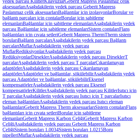
yedek parçası Kilitler
Kılavuzlar
Geberit Mapress Paslanmaz çelik
aksesuarları
Aşağıdakilerin yedek parçası Geberit Mapress
Paslanmaz çelik aksesuarları
Bağlantılar için izolasyonlar
Borular ve
bağlantı parçaları için contalar
Borular için sabitleme
elemanları
Bağlantılar için sabitleme elemanları
Aşağıdakilerin yedek
parçası Bağlantılar için sabitleme elemanları
Sistem contaları
Flanş
bağlantıları için cıvata setleri
Geberit Mapress Therm
Therm sistem
boruları
Bağlantı parçaları
Aşağıdakilerin yedek parçası Bağlantı
parçaları
Muflar
Aşağıdakilerin yedek parçası
Muflar
Redüksiyonlar
Aşağıdakilerin yedek parçası
Redüksiyonlar
Dirsekler
Aşağıdakilerin yedek parçası Dirsekler
T
parçalar
Aşağıdakilerin yedek parçası T parçalar
Çıkarılamayan
adaptörler
Aşağıdakilerin yedek parçası Çıkarılamayan
adaptörler
Adaptörler ve bağlantılar, sökülebilir
Aşağıdakilerin yedek
parçası Adaptörler ve bağlantılar, sökülebilir
Eksenel
kompensatörler
Aşağıdakilerin yedek parçası Eksenel
kompensatörler
Kilitler
Aşağıdakilerin yedek parçası Kilitler
Isıtıcı için
T parçalar
Aşağıdakilerin yedek parçası Isıtıcı için T parçalar
Isıtıcı
eleman bağlantıları
Aşağıdakilerin yedek parçası Isıtıcı eleman
bağlantıları
Geberit Mapress Therm aksesuarları
Sistem contaları
Flanş
bağlantıları için cıvata setleri
Borular için sabitleme
elemanları
Geberit Mapress Karbon Çeliği
Geberit Mapress Karbon
Çeliği
Aşağıdakilerin yedek parçası Geberit Mapress Karbon
Çeliği
Sistem boruları 1.0034
Sistem boruları 1.0215
Boru
nipelleri
Muflar
Aşağıdakilerin yedek parçası