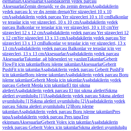
elemanları
Aksesuarlar
Aşağıdakilerin yedek parçası
Aksesuarlar
Zemin drenajı
İç ve dış zemin drenajı
Aşağıdakilerin
yedek parçası İç ve dış zemin drenajı
Yer süzgeçleri 10 x 10
cm
Aşağıdakilerin yedek parçası Yer süzgeçleri 10 x 10 cm
Balkonlar
ve teraslar için yer süzgeçleri, 10 x 10 cm
Aşağıdakilerin yedek
parçası Balkonlar ve teraslar için yer süzgeçleri, 10 x 10 cm
Yer
süzgeçleri 12 x 12 cm
Aşağıdakilerin yedek parçası Yer süzgeçleri 12
x 12 cm
Yer süzgeçleri 13 x 13 cm
Aşağıdakilerin yedek parçası Yer
süzgeçleri 13 x 13 cm
Balkonlar ve teraslar için yer süzgeçleri, 13 x
13 cm
Aşağıdakilerin yedek parçası Balkonlar ve teraslar için yer
süzgeçleri, 13 x 13 cm
Aksesuarlar
Aşağıdakilerin yedek parçası
Aksesuarlar
Takımlar, ağ bileşenleri ve yazılım
Takımlar
Geberit
FlowFit için takımlar
Boru işleme takımları
Aksesuarlar
Geberit
PushFit için takımlar
Aşağıdakilerin yedek parçası Geberit PushFit
için takımlar
Boru işleme takımları
Aşağıdakilerin yedek parçası Boru
işleme takımları
Geberit Mepla için takımlar
Aşağıdakilerin yedek
parçası Geberit Mepla için takımlar
El tipi sıkma
aletleri
Aşağıdakilerin yedek parçası El tipi sıkma aletleri
Sıkma
aletleri uyumluluğu [1]
Aşağıdakilerin yedek parçası Sıkma aletleri
uyumluluğu [1]
Sıkma aletleri uyumluluğu [2]
Aşağıdakilerin yedek
parçası Sıkma aletleri uyumluluğu [2]
Boru işleme
takımları
Aşağıdakilerin yedek parçası Boru işleme takımları
Pres
tapa
Aşağıdakilerin yedek parçası Pres tapa
Test
ekipmanı
Aksesuarlar
Geberit Volex için takımlar
Aşağıdakilerin
yedek parçası Geberit Volex için takımlar
Sıkma aletleri uyumluluğu