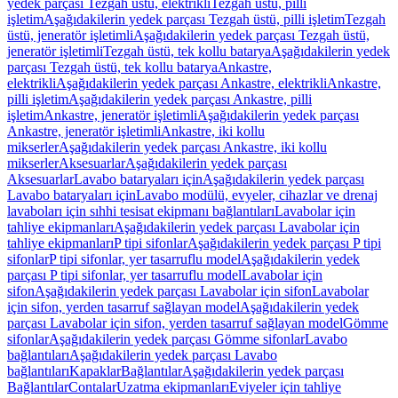
yedek parçası Tezgah üstü, elektrikli
Tezgah üstü, pilli
işletim
Aşağıdakilerin yedek parçası Tezgah üstü, pilli işletim
Tezgah
üstü, jeneratör işletimli
Aşağıdakilerin yedek parçası Tezgah üstü,
jeneratör işletimli
Tezgah üstü, tek kollu batarya
Aşağıdakilerin yedek
parçası Tezgah üstü, tek kollu batarya
Ankastre,
elektrikli
Aşağıdakilerin yedek parçası Ankastre, elektrikli
Ankastre,
pilli işletim
Aşağıdakilerin yedek parçası Ankastre, pilli
işletim
Ankastre, jeneratör işletimli
Aşağıdakilerin yedek parçası
Ankastre, jeneratör işletimli
Ankastre, iki kollu
mikserler
Aşağıdakilerin yedek parçası Ankastre, iki kollu
mikserler
Aksesuarlar
Aşağıdakilerin yedek parçası
Aksesuarlar
Lavabo bataryaları için
Aşağıdakilerin yedek parçası
Lavabo bataryaları için
Lavabo modülü, evyeler, cihazlar ve drenaj
lavaboları için sıhhi tesisat ekipmanı bağlantıları
Lavabolar için
tahliye ekipmanları
Aşağıdakilerin yedek parçası Lavabolar için
tahliye ekipmanları
P tipi sifonlar
Aşağıdakilerin yedek parçası P tipi
sifonlar
P tipi sifonlar, yer tasarruflu model
Aşağıdakilerin yedek
parçası P tipi sifonlar, yer tasarruflu model
Lavabolar için
sifon
Aşağıdakilerin yedek parçası Lavabolar için sifon
Lavabolar
için sifon, yerden tasarruf sağlayan model
Aşağıdakilerin yedek
parçası Lavabolar için sifon, yerden tasarruf sağlayan model
Gömme
sifonlar
Aşağıdakilerin yedek parçası Gömme sifonlar
Lavabo
bağlantıları
Aşağıdakilerin yedek parçası Lavabo
bağlantıları
Kapaklar
Bağlantılar
Aşağıdakilerin yedek parçası
Bağlantılar
Contalar
Uzatma ekipmanları
Eviyeler için tahliye