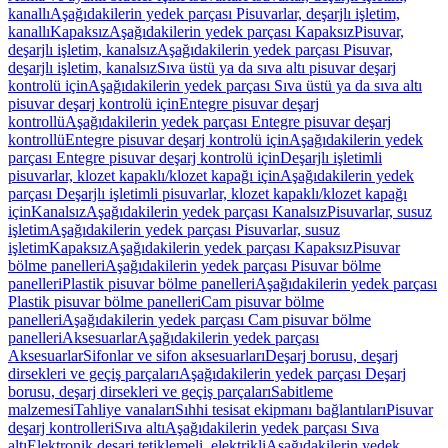
kanallı
Aşağıdakilerin yedek parçası Pisuvarlar, deşarjlı işletim,
kanallı
Kapaksız
Aşağıdakilerin yedek parçası Kapaksız
Pisuvar,
deşarjlı işletim, kanalsız
Aşağıdakilerin yedek parçası Pisuvar,
deşarjlı işletim, kanalsız
Sıva üstü ya da sıva altı pisuvar deşarj
kontrolü için
Aşağıdakilerin yedek parçası Sıva üstü ya da sıva altı
pisuvar deşarj kontrolü için
Entegre pisuvar deşarj
kontrollü
Aşağıdakilerin yedek parçası Entegre pisuvar deşarj
kontrollü
Entegre pisuvar deşarj kontrolü için
Aşağıdakilerin yedek
parçası Entegre pisuvar deşarj kontrolü için
Deşarjlı işletimli
pisuvarlar, klozet kapaklı/klozet kapağı için
Aşağıdakilerin yedek
parçası Deşarjlı işletimli pisuvarlar, klozet kapaklı/klozet kapağı
için
Kanalsız
Aşağıdakilerin yedek parçası Kanalsız
Pisuvarlar, susuz
işletim
Aşağıdakilerin yedek parçası Pisuvarlar, susuz
işletim
Kapaksız
Aşağıdakilerin yedek parçası Kapaksız
Pisuvar
bölme panelleri
Aşağıdakilerin yedek parçası Pisuvar bölme
panelleri
Plastik pisuvar bölme panelleri
Aşağıdakilerin yedek parçası
Plastik pisuvar bölme panelleri
Cam pisuvar bölme
panelleri
Aşağıdakilerin yedek parçası Cam pisuvar bölme
panelleri
Aksesuarlar
Aşağıdakilerin yedek parçası
Aksesuarlar
Sifonlar ve sifon aksesuarları
Deşarj borusu, deşarj
dirsekleri ve geçiş parçaları
Aşağıdakilerin yedek parçası Deşarj
borusu, deşarj dirsekleri ve geçiş parçaları
Sabitleme
malzemesi
Tahliye vanaları
Sıhhi tesisat ekipmanı bağlantıları
Pisuvar
deşarj kontrolleri
Sıva altı
Aşağıdakilerin yedek parçası Sıva
altı
Elektronik deşarj tetiklemeli, elektrikli
Aşağıdakilerin yedek