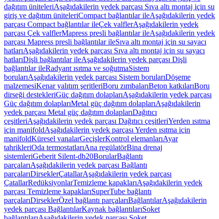
dağıtım üniteleri
Aşağıdakilerin yedek parçası Sıva altı montaj için su
giriş ve dağıtım üniteleri
Compact bağlantılar ile
Aşağıdakilerin yedek
parçası Compact bağlantılar ile
Çek valfler
Aşağıdakilerin yedek
parçası Çek valfler
Mapress presli bağlantılar ile
Aşağıdakilerin yedek
parçası Mapress presli bağlantılar ile
Sıva altı montaj için su sayacı
hatları
Aşağıdakilerin yedek parçası Sıva altı montaj için su sayacı
hatları
Dişli bağlantılar ile
Aşağıdakilerin yedek parçası Dişli
bağlantılar ile
Radyant ısıtma ve soğutma
Sistem
boruları
Aşağıdakilerin yedek parçası Sistem boruları
Döşeme
malzemesi
Kenar yalıtım şeritleri
Boru zımbaları
Beton katkıları
Boru
dirseği destekleri
Güç dağıtım dolapları
Aşağıdakilerin yedek parçası
Güç dağıtım dolapları
Metal güç dağıtım dolapları
Aşağıdakilerin
yedek parçası Metal güç dağıtım dolapları
Dağıtıcı
çeşitleri
Aşağıdakilerin yedek parçası Dağıtıcı çeşitleri
Yerden ısıtma
için manifold
Aşağıdakilerin yedek parçası Yerden ısıtma için
manifold
Küresel vanalar
Geçişler
Kontrol elemanları
Ayar
tahrikleri
Oda termostatları
Ana regülatör
Bina drenaj
sistemleri
Geberit Silent-db20
Borular
Bağlantı
parçaları
Aşağıdakilerin yedek parçası Bağlantı
parçaları
Dirsekler
Çatallar
Aşağıdakilerin yedek parçası
Çatallar
Redüksiyonlar
Temizleme kapakları
Aşağıdakilerin yedek
parçası Temizleme kapakları
SuperTube bağlantı
parçaları
Dirsekler
Özel bağlantı parçaları
Bağlantılar
Aşağıdakilerin
yedek parçası Bağlantılar
Kaynak bağlantıları
Soket
bağlantıları
Aşağıdakilerin yedek parçası Soket