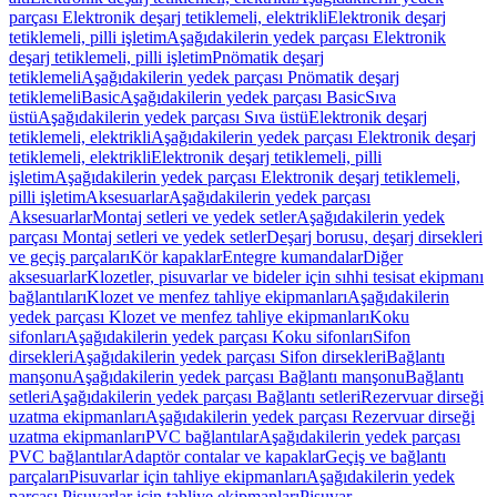
parçası Elektronik deşarj tetiklemeli, elektrikli
Elektronik deşarj
tetiklemeli, pilli işletim
Aşağıdakilerin yedek parçası Elektronik
deşarj tetiklemeli, pilli işletim
Pnömatik deşarj
tetiklemeli
Aşağıdakilerin yedek parçası Pnömatik deşarj
tetiklemeli
Basic
Aşağıdakilerin yedek parçası Basic
Sıva
üstü
Aşağıdakilerin yedek parçası Sıva üstü
Elektronik deşarj
tetiklemeli, elektrikli
Aşağıdakilerin yedek parçası Elektronik deşarj
tetiklemeli, elektrikli
Elektronik deşarj tetiklemeli, pilli
işletim
Aşağıdakilerin yedek parçası Elektronik deşarj tetiklemeli,
pilli işletim
Aksesuarlar
Aşağıdakilerin yedek parçası
Aksesuarlar
Montaj setleri ve yedek setler
Aşağıdakilerin yedek
parçası Montaj setleri ve yedek setler
Deşarj borusu, deşarj dirsekleri
ve geçiş parçaları
Kör kapaklar
Entegre kumandalar
Diğer
aksesuarlar
Klozetler, pisuvarlar ve bideler için sıhhi tesisat ekipmanı
bağlantıları
Klozet ve menfez tahliye ekipmanları
Aşağıdakilerin
yedek parçası Klozet ve menfez tahliye ekipmanları
Koku
sifonları
Aşağıdakilerin yedek parçası Koku sifonları
Sifon
dirsekleri
Aşağıdakilerin yedek parçası Sifon dirsekleri
Bağlantı
manşonu
Aşağıdakilerin yedek parçası Bağlantı manşonu
Bağlantı
setleri
Aşağıdakilerin yedek parçası Bağlantı setleri
Rezervuar dirseği
uzatma ekipmanları
Aşağıdakilerin yedek parçası Rezervuar dirseği
uzatma ekipmanları
PVC bağlantılar
Aşağıdakilerin yedek parçası
PVC bağlantılar
Adaptör contalar ve kapaklar
Geçiş ve bağlantı
parçaları
Pisuvarlar için tahliye ekipmanları
Aşağıdakilerin yedek
parçası Pisuvarlar için tahliye ekipmanları
Pisuvar