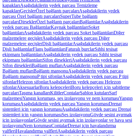
kapakları
Aşağıdakilerin yedek parçası Temizleme
kapakları
Geçişler
Özel bağlantı parçaları
Aşağıdakilerin yedek
parçası Özel bağlantı parçaları
SuperTube bağlantı
parçaları
Dirsekler
Özel bağlantı parçaları
Bağlantılar
Aşağıdakilerin
yedek parçası Bağlantılar
Kaynak bağlantıları
Soket
bağlantıları
Aşağıdakilerin yedek parçası Soket bağlantıları
Diğer
malzemelere geçişler
Aşağıdakilerin yedek parçası Diğer
malzemelere geçişler
Dişli bağlantılar
Aşağıdakilerin yedek parçası
Dişli bağlantılar
Flanş bağlantıları
Faturalı burçlar
Sıhhi tesisat
ekipmanı bağlantıları
Aşağıdakilerin yedek parçası Sıhhi tesisat
ekipmanı bağlantıları
Sifon dirsekleri
Aşağıdakilerin yedek parçası
Sifon dirsekleri
Bağlantı mufları
Aşağıdakilerin yedek parçası
Bağlantı mufları
Bağlantı manşonu
Aşağıdakilerin yedek parçası
Bağlantı manşonu
P tipi sifonlar
Aşağıdakilerin yedek parçası P tipi
sifonlar
Helezon sifonlar
Aşağıdakilerin yedek parçası Helezon
sifonlar
Aksesuarlar
Boru kelepçeleri
Boru kelepçeleri için sabitleme
parçaları
Taşıma kanalları
Kilitler
Contalar
Şablon kutuları
Sarf
malzemesi
Yangın koruması, ses izolasyonu ve nem koruması
Yangın
koruması
Aşağıdakilerin yedek parçası Yangın koruması
Drenaj
sistemleri için yangın koruması
Aşağıdakilerin yedek parçası Drenaj
sistemleri için yangın koruması
Ses izolasyonu
Gövde sesini ayırmak
için izolasyonlar
Gövde sesini ayırmak için izolasyonlar ve hava sesi
izolasyonu
Nem koruması
Contalar
Drenaj için havalandırma
valfleri
Havalandırma valfleri
Aşağıdakilerin yedek parçası