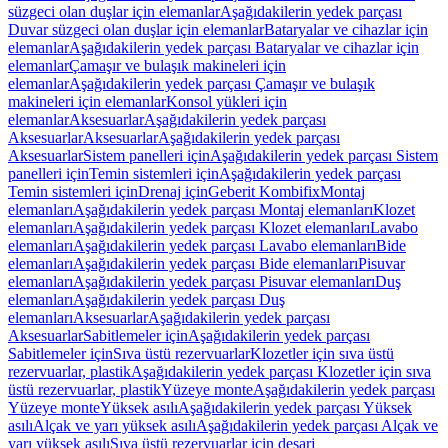
süzgeci olan duşlar için elemanlar
Aşağıdakilerin yedek parçası
Duvar süzgeci olan duşlar için elemanlar
Bataryalar ve cihazlar için
elemanlar
Aşağıdakilerin yedek parçası Bataryalar ve cihazlar için
elemanlar
Çamaşır ve bulaşık makineleri için
elemanlar
Aşağıdakilerin yedek parçası Çamaşır ve bulaşık
makineleri için elemanlar
Konsol yükleri için
elemanlar
Aksesuarlar
Aşağıdakilerin yedek parçası
Aksesuarlar
Aksesuarlar
Aşağıdakilerin yedek parçası
Aksesuarlar
Sistem panelleri için
Aşağıdakilerin yedek parçası Sistem
panelleri için
Temin sistemleri için
Aşağıdakilerin yedek parçası
Temin sistemleri için
Drenaj için
Geberit Kombifix
Montaj
elemanları
Aşağıdakilerin yedek parçası Montaj elemanları
Klozet
elemanları
Aşağıdakilerin yedek parçası Klozet elemanları
Lavabo
elemanları
Aşağıdakilerin yedek parçası Lavabo elemanları
Bide
elemanları
Aşağıdakilerin yedek parçası Bide elemanları
Pisuvar
elemanları
Aşağıdakilerin yedek parçası Pisuvar elemanları
Duş
elemanları
Aşağıdakilerin yedek parçası Duş
elemanları
Aksesuarlar
Aşağıdakilerin yedek parçası
Aksesuarlar
Sabitlemeler için
Aşağıdakilerin yedek parçası
Sabitlemeler için
Sıva üstü rezervuarlar
Klozetler için sıva üstü
rezervuarlar, plastik
Aşağıdakilerin yedek parçası Klozetler için sıva
üstü rezervuarlar, plastik
Yüzeye monte
Aşağıdakilerin yedek parçası
Yüzeye monte
Yüksek asılı
Aşağıdakilerin yedek parçası Yüksek
asılı
Alçak ve yarı yüksek asılı
Aşağıdakilerin yedek parçası Alçak ve
yarı yüksek asılı
Sıva üstü rezervuarlar için deşarj