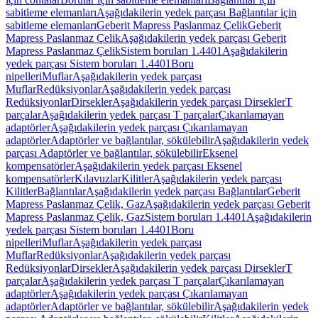
sabitleme elemanları
Aşağıdakilerin yedek parçası Bağlantılar için
sabitleme elemanları
Geberit Mapress Paslanmaz Çelik
Geberit
Mapress Paslanmaz Çelik
Aşağıdakilerin yedek parçası Geberit
Mapress Paslanmaz Çelik
Sistem boruları 1.4401
Aşağıdakilerin
yedek parçası Sistem boruları 1.4401
Boru
nipelleri
Muflar
Aşağıdakilerin yedek parçası
Muflar
Redüksiyonlar
Aşağıdakilerin yedek parçası
Redüksiyonlar
Dirsekler
Aşağıdakilerin yedek parçası Dirsekler
T
parçalar
Aşağıdakilerin yedek parçası T parçalar
Çıkarılamayan
adaptörler
Aşağıdakilerin yedek parçası Çıkarılamayan
adaptörler
Adaptörler ve bağlantılar, sökülebilir
Aşağıdakilerin yedek
parçası Adaptörler ve bağlantılar, sökülebilir
Eksenel
kompensatörler
Aşağıdakilerin yedek parçası Eksenel
kompensatörler
Kılavuzlar
Kilitler
Aşağıdakilerin yedek parçası
Kilitler
Bağlantılar
Aşağıdakilerin yedek parçası Bağlantılar
Geberit
Mapress Paslanmaz Çelik, Gaz
Aşağıdakilerin yedek parçası Geberit
Mapress Paslanmaz Çelik, Gaz
Sistem boruları 1.4401
Aşağıdakilerin
yedek parçası Sistem boruları 1.4401
Boru
nipelleri
Muflar
Aşağıdakilerin yedek parçası
Muflar
Redüksiyonlar
Aşağıdakilerin yedek parçası
Redüksiyonlar
Dirsekler
Aşağıdakilerin yedek parçası Dirsekler
T
parçalar
Aşağıdakilerin yedek parçası T parçalar
Çıkarılamayan
adaptörler
Aşağıdakilerin yedek parçası Çıkarılamayan
adaptörler
Adaptörler ve bağlantılar, sökülebilir
Aşağıdakilerin yedek