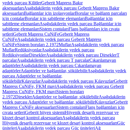
yedek parçası Kilitler
Geberit Mapress Bakır
aksesuarları
Aşağıdakilerin yedek parçası Geberit Mapress Bakır
aksesuarları
Bağlantılar için izolasyonlar
Borular ve bağlantı parçaları
için contalar
Borular için sabitleme elemanları
Bağlantılar için
sabitleme elemanları
Aşağıdakilerin yedek parçası Bağlantılar için
sabitleme elemanları
Sistem contaları
Flanş bağlantıları için cıvata
setleri
Geberit Mapress CuNiFe
Geberit Mapress
CuNiFe
Aşağıdakilerin yedek parçası Geberit Mapress
CuNiFe
Sistem boruları 2.1972
Muflar
Aşağıdakilerin yedek parçası
Muflar
Redüksiyonlar
Aşağıdakilerin yedek parçası
Redüksiyonlar
Dirsekler
Aşağıdakilerin yedek parçası Dirsekler
T
parçalar
Aşağıdakilerin yedek parçası T parçalar
Çıkarılamayan
adaptörler
Aşağıdakilerin yedek parçası Çıkarılamayan
adaptörler
Adaptörler ve bağlantılar, sökülebilir
Aşağıdakilerin yedek
parçası Adaptörler ve bağlantılar,
sökülebilir
Kılavuzlar
Aşağıdakilerin yedek parçası Kılavuzlar
Geberit
Mapress CuNiFe, FKM mavi
Aşağıdakilerin yedek parçası Geberit
Mapress CuNiFe, FKM mavi
Sistem boruları
2.1972
Dirsekler
Adaptörler ve bağlantılar, sökülebilir
Aşağıdakilerin
yedek parçası Adaptörler ve bağlantılar, sökülebilir
Kılavuzlar
Geberit
Mapress CuNiFe aksesuarları
Sistem contaları
Flanş bağlantıları için
cıvata setleri
Geberit hijyen sistemi
Hijyenik deşarjlı rezervuar ve
klozet deşarj kontrol aksesuarları
Aşağıdakilerin yedek parçası
Hijyenik deşarjlı rezervuar ve klozet deşarj kontrol aksesuarları
Güç
üniteleri
Aşağıdakilerin yedek parçası Güç üniteleri
Ağ