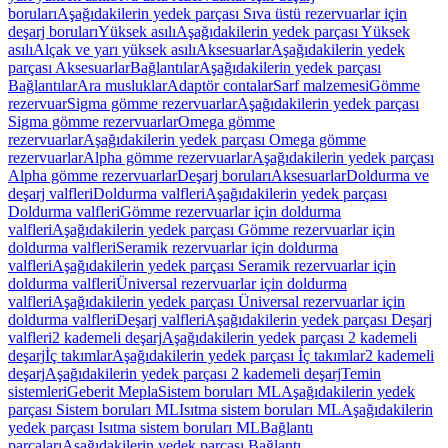
boruları
Aşağıdakilerin yedek parçası Sıva üstü rezervuarlar için
deşarj boruları
Yüksek asılı
Aşağıdakilerin yedek parçası Yüksek
asılı
Alçak ve yarı yüksek asılı
Aksesuarlar
Aşağıdakilerin yedek
parçası Aksesuarlar
Bağlantılar
Aşağıdakilerin yedek parçası
Bağlantılar
Ara musluklar
Adaptör contalar
Sarf malzemesi
Gömme
rezervuar
Sigma gömme rezervuarlar
Aşağıdakilerin yedek parçası
Sigma gömme rezervuarlar
Omega gömme
rezervuarlar
Aşağıdakilerin yedek parçası Omega gömme
rezervuarlar
Alpha gömme rezervuarlar
Aşağıdakilerin yedek parçası
Alpha gömme rezervuarlar
Deşarj boruları
Aksesuarlar
Doldurma ve
deşarj valfleri
Doldurma valfleri
Aşağıdakilerin yedek parçası
Doldurma valfleri
Gömme rezervuarlar için doldurma
valfleri
Aşağıdakilerin yedek parçası Gömme rezervuarlar için
doldurma valfleri
Seramik rezervuarlar için doldurma
valfleri
Aşağıdakilerin yedek parçası Seramik rezervuarlar için
doldurma valfleri
Üniversal rezervuarlar için doldurma
valfleri
Aşağıdakilerin yedek parçası Üniversal rezervuarlar için
doldurma valfleri
Deşarj valfleri
Aşağıdakilerin yedek parçası Deşarj
valfleri
2 kademeli deşarj
Aşağıdakilerin yedek parçası 2 kademeli
deşarj
İç takımlar
Aşağıdakilerin yedek parçası İç takımlar
2 kademeli
deşarj
Aşağıdakilerin yedek parçası 2 kademeli deşarj
Temin
sistemleri
Geberit Mepla
Sistem boruları ML
Aşağıdakilerin yedek
parçası Sistem boruları ML
Isıtma sistem boruları ML
Aşağıdakilerin
yedek parçası Isıtma sistem boruları ML
Bağlantı
parçaları
Aşağıdakilerin yedek parçası Bağlantı