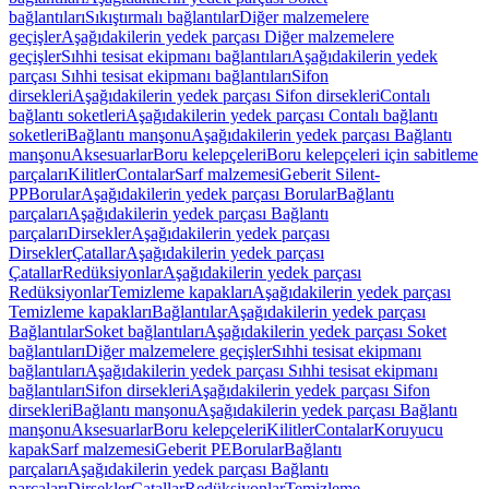
bağlantıları
Sıkıştırmalı bağlantılar
Diğer malzemelere
geçişler
Aşağıdakilerin yedek parçası Diğer malzemelere
geçişler
Sıhhi tesisat ekipmanı bağlantıları
Aşağıdakilerin yedek
parçası Sıhhi tesisat ekipmanı bağlantıları
Sifon
dirsekleri
Aşağıdakilerin yedek parçası Sifon dirsekleri
Contalı
bağlantı soketleri
Aşağıdakilerin yedek parçası Contalı bağlantı
soketleri
Bağlantı manşonu
Aşağıdakilerin yedek parçası Bağlantı
manşonu
Aksesuarlar
Boru kelepçeleri
Boru kelepçeleri için sabitleme
parçaları
Kilitler
Contalar
Sarf malzemesi
Geberit Silent-
PP
Borular
Aşağıdakilerin yedek parçası Borular
Bağlantı
parçaları
Aşağıdakilerin yedek parçası Bağlantı
parçaları
Dirsekler
Aşağıdakilerin yedek parçası
Dirsekler
Çatallar
Aşağıdakilerin yedek parçası
Çatallar
Redüksiyonlar
Aşağıdakilerin yedek parçası
Redüksiyonlar
Temizleme kapakları
Aşağıdakilerin yedek parçası
Temizleme kapakları
Bağlantılar
Aşağıdakilerin yedek parçası
Bağlantılar
Soket bağlantıları
Aşağıdakilerin yedek parçası Soket
bağlantıları
Diğer malzemelere geçişler
Sıhhi tesisat ekipmanı
bağlantıları
Aşağıdakilerin yedek parçası Sıhhi tesisat ekipmanı
bağlantıları
Sifon dirsekleri
Aşağıdakilerin yedek parçası Sifon
dirsekleri
Bağlantı manşonu
Aşağıdakilerin yedek parçası Bağlantı
manşonu
Aksesuarlar
Boru kelepçeleri
Kilitler
Contalar
Koruyucu
kapak
Sarf malzemesi
Geberit PE
Borular
Bağlantı
parçaları
Aşağıdakilerin yedek parçası Bağlantı
parçaları
Dirsekler
Çatallar
Redüksiyonlar
Temizleme