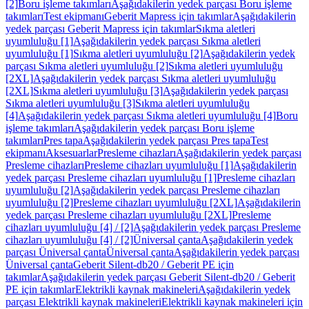
[2]
Boru işleme takımları
Aşağıdakilerin yedek parçası Boru işleme
takımları
Test ekipmanı
Geberit Mapress için takımlar
Aşağıdakilerin
yedek parçası Geberit Mapress için takımlar
Sıkma aletleri
uyumluluğu [1]
Aşağıdakilerin yedek parçası Sıkma aletleri
uyumluluğu [1]
Sıkma aletleri uyumluluğu [2]
Aşağıdakilerin yedek
parçası Sıkma aletleri uyumluluğu [2]
Sıkma aletleri uyumluluğu
[2XL]
Aşağıdakilerin yedek parçası Sıkma aletleri uyumluluğu
[2XL]
Sıkma aletleri uyumluluğu [3]
Aşağıdakilerin yedek parçası
Sıkma aletleri uyumluluğu [3]
Sıkma aletleri uyumluluğu
[4]
Aşağıdakilerin yedek parçası Sıkma aletleri uyumluluğu [4]
Boru
işleme takımları
Aşağıdakilerin yedek parçası Boru işleme
takımları
Pres tapa
Aşağıdakilerin yedek parçası Pres tapa
Test
ekipmanı
Aksesuarlar
Presleme cihazları
Aşağıdakilerin yedek parçası
Presleme cihazları
Presleme cihazları uyumluluğu [1]
Aşağıdakilerin
yedek parçası Presleme cihazları uyumluluğu [1]
Presleme cihazları
uyumluluğu [2]
Aşağıdakilerin yedek parçası Presleme cihazları
uyumluluğu [2]
Presleme cihazları uyumluluğu [2XL]
Aşağıdakilerin
yedek parçası Presleme cihazları uyumluluğu [2XL]
Presleme
cihazları uyumluluğu [4] / [2]
Aşağıdakilerin yedek parçası Presleme
cihazları uyumluluğu [4] / [2]
Üniversal çanta
Aşağıdakilerin yedek
parçası Üniversal çanta
Üniversal çanta
Aşağıdakilerin yedek parçası
Üniversal çanta
Geberit Silent-db20 / Geberit PE için
takımlar
Aşağıdakilerin yedek parçası Geberit Silent-db20 / Geberit
PE için takımlar
Elektrikli kaynak makineleri
Aşağıdakilerin yedek
parçası Elektrikli kaynak makineleri
Elektrikli kaynak makineleri için