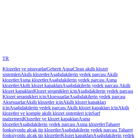
TR
Klozetler ve pisuvarlar
Geberit AquaClean akıllı klozet
sistemleri
Akıllı klozetler
Aşağıdakilerin yedek parçası Akıllı
klozetler
Asma klozetler
Aşağıdakilerin yedek parçası Asma
klozetler
Akıllı klozet kapakları
Aşağıdakilerin yedek parçası Akıllı
klozet kapakları
Klozet seramikleri için
Aşağıdakilerin yedek parçası
Klozet seramikleri için
Aksesuarlar
Aşağıdakilerin yedek parçası
Aksesuarlar
Akıllı klozetler için
Akıllı klozet kapakları
için
Aşağıdakilerin yedek parçası Akıllı klozet kapakları için
Akıllı
klozetler ve komple akıllı klozet sistemleri için
Sarf
malzemesi
Klozetler ve klozet kapakları
Asma
klozetler
Aşağıdakilerin yedek parçası Asma klozetler
Taharet
fonksiyonlu alçak tip klozetler
Aşağıdakilerin yedek parçası Taharet
fonksiyonlu alçak tip klozetler
Klozet kapakları
Aşağıdakilerin yedek