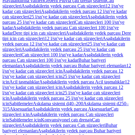
Havalandırma valfleri
Geberit Pluvia çatı drenaj sistemi
Çatı
süzgeçleri
Aşağıdakilerin yedek parçası Çatı süzgeçleri
12 l/sn'ye
kadar çatı süzgeçleri
Aşağıdakilerin yedek parçası 12 l/sn'ye kadar
çatı süzgeçleri
25 l/sn'ye kadar çatı süzgeçleri
Aşağıdakilerin yedek
parçası 25 l/sn'ye kadar çatı süzgeçleri
Çatı süzgeçleri 100 l/sn'ye
kadar
Aşağıdakilerin yedek parçası Çatı süzgeçleri 100 l/sn'ye
kadar
Dere tipi için çatı süzgeçleri
Aşağıdakilerin yedek parçası Dere
tipi için çatı süzgeçleri
12 l/sn'ye kadar çatı süzgeçleri
Aşağıdakilerin
yedek parçası 12 l/sn'ye kadar çatı süzgeçleri
25 l/sn'ye kadar çatı
süzgeçleri
Aşağıdakilerin yedek parçası 25 l/sn'ye kadar çatı
süzgeçleri
Çatı süzgeçleri 100 l/sn'ye kadar
Aşağıdakilerin yedek
parçası Çatı süzgeçleri 100 l/sn'ye kadar
Buhar bariyeri
elemanları
Aşağıdakilerin yedek parçası Buhar bariyeri elemanları
12
l/sn'ye kadar çatı süzgeçleri için
Aşağıdakilerin yedek parçası 12
l/sn'ye kadar çatı süzgeçleri için
25 l/sn'ye kadar çatı süzgeçleri
için
Acil taşmalıklar
Aşağıdakilerin yedek parçası Acil taşmalıklar
12
l/sn'ye kadar çatı süzgeçleri için
Aşağıdakilerin yedek parçası 12
l/sn'ye kadar çatı süzgeçleri için
25 l/sn'ye kadar çatı süzgeçleri
için
Aşağıdakilerin yedek parçası 25 l/sn'ye kadar çatı süzgeçleri
için
Sabitlemeler
Askılama sistemi d40–200
Askılama sistemi d250–
315
Aksesuarlar
Aşağıdakilerin yedek parçası Aksesuarlar
Çatı
süzgeçleri için
Aşağıdakilerin yedek parçası Çatı süzgeçleri
için
Sabitlemeler için
Konvansiyonel çatı drenajı
Çatı
süzgeçleri
Aşağıdakilerin yedek parçası Çatı süzgeçleri
Buhar
bariyeri elemanları
Aşağıdakilerin yedek parçası Buhar bariyeri