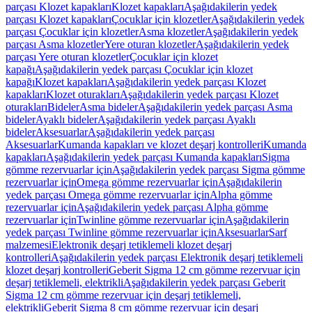
parçası Klozet kapakları
Klozet kapakları
Aşağıdakilerin yedek
parçası Klozet kapakları
Çocuklar için klozetler
Aşağıdakilerin yedek
parçası Çocuklar için klozetler
Asma klozetler
Aşağıdakilerin yedek
parçası Asma klozetler
Yere oturan klozetler
Aşağıdakilerin yedek
parçası Yere oturan klozetler
Çocuklar için klozet
kapağı
Aşağıdakilerin yedek parçası Çocuklar için klozet
kapağı
Klozet kapakları
Aşağıdakilerin yedek parçası Klozet
kapakları
Klozet oturakları
Aşağıdakilerin yedek parçası Klozet
oturakları
Bideler
Asma bideler
Aşağıdakilerin yedek parçası Asma
bideler
Ayaklı bideler
Aşağıdakilerin yedek parçası Ayaklı
bideler
Aksesuarlar
Aşağıdakilerin yedek parçası
Aksesuarlar
Kumanda kapakları ve klozet deşarj kontrolleri
Kumanda
kapakları
Aşağıdakilerin yedek parçası Kumanda kapakları
Sigma
gömme rezervuarlar için
Aşağıdakilerin yedek parçası Sigma gömme
rezervuarlar için
Omega gömme rezervuarlar için
Aşağıdakilerin
yedek parçası Omega gömme rezervuarlar için
Alpha gömme
rezervuarlar için
Aşağıdakilerin yedek parçası Alpha gömme
rezervuarlar için
Twinline gömme rezervuarlar için
Aşağıdakilerin
yedek parçası Twinline gömme rezervuarlar için
Aksesuarlar
Sarf
malzemesi
Elektronik deşarj tetiklemeli klozet deşarj
kontrolleri
Aşağıdakilerin yedek parçası Elektronik deşarj tetiklemeli
klozet deşarj kontrolleri
Geberit Sigma 12 cm gömme rezervuar için
deşarj tetiklemeli, elektrikli
Aşağıdakilerin yedek parçası Geberit
Sigma 12 cm gömme rezervuar için deşarj tetiklemeli,
elektrikli
Geberit Sigma 8 cm gömme rezervuar için deşarj