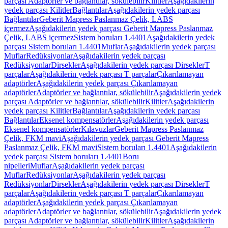
parçası Adaptörler ve bağlantılar, sökülebilir
Kilitler
Aşağıdakilerin
yedek parçası Kilitler
Bağlantılar
Aşağıdakilerin yedek parçası
Bağlantılar
Geberit Mapress Paslanmaz Çelik, LABS
içermez
Aşağıdakilerin yedek parçası Geberit Mapress Paslanmaz
Çelik, LABS içermez
Sistem boruları 1.4401
Aşağıdakilerin yedek
parçası Sistem boruları 1.4401
Muflar
Aşağıdakilerin yedek parçası
Muflar
Redüksiyonlar
Aşağıdakilerin yedek parçası
Redüksiyonlar
Dirsekler
Aşağıdakilerin yedek parçası Dirsekler
T
parçalar
Aşağıdakilerin yedek parçası T parçalar
Çıkarılamayan
adaptörler
Aşağıdakilerin yedek parçası Çıkarılamayan
adaptörler
Adaptörler ve bağlantılar, sökülebilir
Aşağıdakilerin yedek
parçası Adaptörler ve bağlantılar, sökülebilir
Kilitler
Aşağıdakilerin
yedek parçası Kilitler
Bağlantılar
Aşağıdakilerin yedek parçası
Bağlantılar
Eksenel kompensatörler
Aşağıdakilerin yedek parçası
Eksenel kompensatörler
Kılavuzlar
Geberit Mapress Paslanmaz
Çelik, FKM mavi
Aşağıdakilerin yedek parçası Geberit Mapress
Paslanmaz Çelik, FKM mavi
Sistem boruları 1.4401
Aşağıdakilerin
yedek parçası Sistem boruları 1.4401
Boru
nipelleri
Muflar
Aşağıdakilerin yedek parçası
Muflar
Redüksiyonlar
Aşağıdakilerin yedek parçası
Redüksiyonlar
Dirsekler
Aşağıdakilerin yedek parçası Dirsekler
T
parçalar
Aşağıdakilerin yedek parçası T parçalar
Çıkarılamayan
adaptörler
Aşağıdakilerin yedek parçası Çıkarılamayan
adaptörler
Adaptörler ve bağlantılar, sökülebilir
Aşağıdakilerin yedek
parçası Adaptörler ve bağlantılar, sökülebilir
Kilitler
Aşağıdakilerin