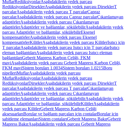
Muflar
Redüksiyonlar
Aşağıdakilerin yedek parçası
Redüksiyonlar
Dirsekler
Aşağıdakilerin yedek parçası Dirsekler
T
parçalar
Aşağıdakilerin yedek parçası T parçalar
Çapraz
parçalar
Aşağıdakilerin yedek parçası Çapraz parçalar
Çıkarılamayan
adaptörler
Aşağıdakilerin yedek parçası Çıkarılamayan
adaptörler
Adaptörler ve bağlantılar, sökülebilir
Aşağıdakilerin yedek
parçası Adaptörler ve bağlantılar, sökülebilir
Eksenel
kompensatörler
Aşağıdakilerin yedek parçası Eksenel
kompensatörler
Kilitler
Aşağıdakilerin yedek parçası Kilitler
Isıtıcı için
T parçalar
Aşağıdakilerin yedek parçası Isıtıcı için T parçalar
Isıtıcı
eleman bağlantıları
Aşağıdakilerin yedek parçası Isıtıcı eleman
bağlantıları
Geberit Mapress Karbon Çeliği, FKM
mavi
Aşağıdakilerin yedek parçası Geberit Mapress Karbon Çeliği,
FKM mavi
Sistem boruları 1.0034
Sistem boruları 1.0215
Boru
nipelleri
Muflar
Aşağıdakilerin yedek parçası
Muflar
Redüksiyonlar
Aşağıdakilerin yedek parçası
Redüksiyonlar
Dirsekler
Aşağıdakilerin yedek parçası Dirsekler
T
parçalar
Aşağıdakilerin yedek parçası T parçalar
Çıkarılamayan
adaptörler
Aşağıdakilerin yedek parçası Çıkarılamayan
adaptörler
Adaptörler ve bağlantılar, sökülebilir
Aşağıdakilerin yedek
parçası Adaptörler ve bağlantılar, sökülebilir
Kilitler
Aşağıdakilerin
yedek parçası Kilitler
Geberit Mapress Karbon Çeliği
aksesuarları
Borular ve bağlantı parçaları için contalar
Borular için
sabitleme elemanları
Sistem contaları
Geberit Mapress Bakır
Geberit
Mapress Bakır
Aşağıdakilerin yedek parçası Geberit Mapress