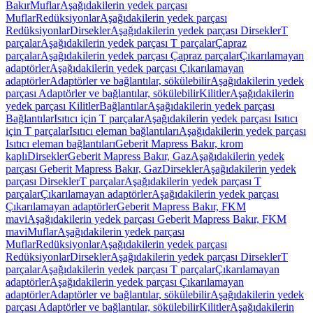
Bakır
Muflar
Aşağıdakilerin yedek parçası
Muflar
Redüksiyonlar
Aşağıdakilerin yedek parçası
Redüksiyonlar
Dirsekler
Aşağıdakilerin yedek parçası Dirsekler
T
parçalar
Aşağıdakilerin yedek parçası T parçalar
Çapraz
parçalar
Aşağıdakilerin yedek parçası Çapraz parçalar
Çıkarılamayan
adaptörler
Aşağıdakilerin yedek parçası Çıkarılamayan
adaptörler
Adaptörler ve bağlantılar, sökülebilir
Aşağıdakilerin yedek
parçası Adaptörler ve bağlantılar, sökülebilir
Kilitler
Aşağıdakilerin
yedek parçası Kilitler
Bağlantılar
Aşağıdakilerin yedek parçası
Bağlantılar
Isıtıcı için T parçalar
Aşağıdakilerin yedek parçası Isıtıcı
için T parçalar
Isıtıcı eleman bağlantıları
Aşağıdakilerin yedek parçası
Isıtıcı eleman bağlantıları
Geberit Mapress Bakır, krom
kaplı
Dirsekler
Geberit Mapress Bakır, Gaz
Aşağıdakilerin yedek
parçası Geberit Mapress Bakır, Gaz
Dirsekler
Aşağıdakilerin yedek
parçası Dirsekler
T parçalar
Aşağıdakilerin yedek parçası T
parçalar
Çıkarılamayan adaptörler
Aşağıdakilerin yedek parçası
Çıkarılamayan adaptörler
Geberit Mapress Bakır, FKM
mavi
Aşağıdakilerin yedek parçası Geberit Mapress Bakır, FKM
mavi
Muflar
Aşağıdakilerin yedek parçası
Muflar
Redüksiyonlar
Aşağıdakilerin yedek parçası
Redüksiyonlar
Dirsekler
Aşağıdakilerin yedek parçası Dirsekler
T
parçalar
Aşağıdakilerin yedek parçası T parçalar
Çıkarılamayan
adaptörler
Aşağıdakilerin yedek parçası Çıkarılamayan
adaptörler
Adaptörler ve bağlantılar, sökülebilir
Aşağıdakilerin yedek
parçası Adaptörler ve bağlantılar, sökülebilir
Kilitler
Aşağıdakilerin