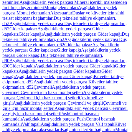
zeminleri
Aşağıdakilerin yedek parçası Mineral içerikli malzemeden
üretilmiş duş zeminleri
Montaj elemanları
Aşağıdakilerin yedek
parçası Montaj elemanları
Aksesuarlar
Duşlar ve küvetler için sıhhi
tesisat ekipmanı bağlantıları
Duş tekneleri tahliye ekipmanları,
d52
Aşağıdakilerin yedek parçası Duş tekneleri tahliye ekipmanları,
d52
Gider kapaksız
Aşağıdakilerin yedek parçası Gider
kapaksız
Gider kapağı
Aşağıdakilerin yedek parçası Gider kapağı
Duş
tekneleri tahliye ekipmanları, d62
Aşağıdakilerin yedek parçası Duş
tekneleri tahliye ekipmanları, d62
Gider kapaksız
Aşağıdakilerin
yedek parçası Gider kapaksız
Gider kapağı
Aşağıdakilerin yedek
parçası Gider kapağı
Duş tekneleri tahliye ekipmanları,
d90
Aşağıdakilerin yedek parçası Duş tekneleri tahliye ekipmanları,
d90
Gider kapaklı
Aşağıdakilerin yedek parçası Gider kapaklı
Gider
kapaksız
Aşağıdakilerin yedek parçası Gider kapaksız
Gider
kapağı
Aşağıdakilerin yedek parçası Gider kapağı
Küvetler tahliye
ekipmanları, d52
Aşağıdakilerin yedek parçası Küvetler tahliye
ekipmanları, d52
Çevirmeli
Aşağıdakilerin yedek parçası
Çevirmeli
Çevirmeli için hazır montaj setleri
Aşağıdakilerin yedek
parçası Çevirmeli için hazır montaj setleri
Çevirmeli ve
girişli
Aşağıdakilerin yedek parçası Çevirmeli ve girişli
Çevirmeli ve
giriş için hazır montaj setleri
Aşağıdakilerin yedek parçası Çevirmeli
ve giriş için hazır montaj setleri
PushControl basmalı
kumandalı
Aşağıdakilerin yedek parçası PushControl basmalı
kumandalı
Valf tapalı
Aşağıdakilerin yedek parçası Valf tapalı
Küvet
tahliye ekipmanları aksesuarları
Bağlantı setleri
Su bağlantıları
Montaj