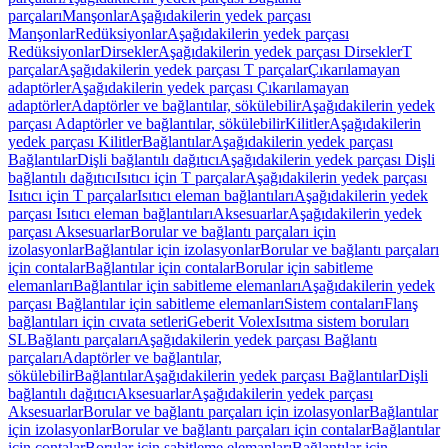
parçaları
Manşonlar
Aşağıdakilerin yedek parçası
Manşonlar
Redüksiyonlar
Aşağıdakilerin yedek parçası
Redüksiyonlar
Dirsekler
Aşağıdakilerin yedek parçası Dirsekler
T
parçalar
Aşağıdakilerin yedek parçası T parçalar
Çıkarılamayan
adaptörler
Aşağıdakilerin yedek parçası Çıkarılamayan
adaptörler
Adaptörler ve bağlantılar, sökülebilir
Aşağıdakilerin yedek
parçası Adaptörler ve bağlantılar, sökülebilir
Kilitler
Aşağıdakilerin
yedek parçası Kilitler
Bağlantılar
Aşağıdakilerin yedek parçası
Bağlantılar
Dişli bağlantılı dağıtıcı
Aşağıdakilerin yedek parçası Dişli
bağlantılı dağıtıcı
Isıtıcı için T parçalar
Aşağıdakilerin yedek parçası
Isıtıcı için T parçalar
Isıtıcı eleman bağlantıları
Aşağıdakilerin yedek
parçası Isıtıcı eleman bağlantıları
Aksesuarlar
Aşağıdakilerin yedek
parçası Aksesuarlar
Borular ve bağlantı parçaları için
izolasyonlar
Bağlantılar için izolasyonlar
Borular ve bağlantı parçaları
için contalar
Bağlantılar için contalar
Borular için sabitleme
elemanları
Bağlantılar için sabitleme elemanları
Aşağıdakilerin yedek
parçası Bağlantılar için sabitleme elemanları
Sistem contaları
Flanş
bağlantıları için cıvata setleri
Geberit Volex
Isıtma sistem boruları
SL
Bağlantı parçaları
Aşağıdakilerin yedek parçası Bağlantı
parçaları
Adaptörler ve bağlantılar,
sökülebilir
Bağlantılar
Aşağıdakilerin yedek parçası Bağlantılar
Dişli
bağlantılı dağıtıcı
Aksesuarlar
Aşağıdakilerin yedek parçası
Aksesuarlar
Borular ve bağlantı parçaları için izolasyonlar
Bağlantılar
için izolasyonlar
Borular ve bağlantı parçaları için contalar
Bağlantılar
için contalar
Borular için sabitleme elemanları
Bağlantılar için