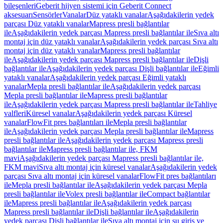
bileşenleri
Geberit hijyen sistemi için Geberit Connect
aksesuarı
Sensörler
Vanalar
Düz yataklı vanalar
Aşağıdakilerin yedek
parçası Düz yataklı vanalar
Mapress presli bağlantılar
ile
Aşağıdakilerin yedek parçası Mapress presli bağlantılar ile
Sıva altı
montaj için düz yataklı vanalar
Aşağıdakilerin yedek parçası Sıva altı
montaj için düz yataklı vanalar
Mapress presli bağlantılar
ile
Aşağıdakilerin yedek parçası Mapress presli bağlantılar ile
Dişli
bağlantılar ile
Aşağıdakilerin yedek parçası Dişli bağlantılar ile
Eğimli
yataklı vanalar
Aşağıdakilerin yedek parçası Eğimli yataklı
vanalar
Mepla presli bağlantılar ile
Aşağıdakilerin yedek parçası
Mepla presli bağlantılar ile
Mapress presli bağlantılar
ile
Aşağıdakilerin yedek parçası Mapress presli bağlantılar ile
Tahliye
valfleri
Küresel vanalar
Aşağıdakilerin yedek parçası Küresel
vanalar
FlowFit pres bağlantıları ile
Mepla presli bağlantılar
ile
Aşağıdakilerin yedek parçası Mepla presli bağlantılar ile
Mapress
presli bağlantılar ile
Aşağıdakilerin yedek parçası Mapress presli
bağlantılar ile
Mapress presli bağlantılar ile, FKM
mavi
Aşağıdakilerin yedek parçası Mapress presli bağlantılar ile,
FKM mavi
Sıva altı montaj için küresel vanalar
Aşağıdakilerin yedek
parçası Sıva altı montaj için küresel vanalar
FlowFit pres bağlantıları
ile
Mepla presli bağlantılar ile
Aşağıdakilerin yedek parçası Mepla
presli bağlantılar ile
Volex presli bağlantılar ile
Compact bağlantılar
ile
Mapress presli bağlantılar ile
Aşağıdakilerin yedek parçası
Mapress presli bağlantılar ile
Dişli bağlantılar ile
Aşağıdakilerin
yedek parçası Dişli bağlantılar ile
Sıva altı montaj için su giriş ve