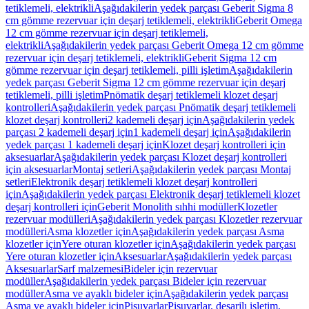
tetiklemeli, elektrikli
Aşağıdakilerin yedek parçası Geberit Sigma 8
cm gömme rezervuar için deşarj tetiklemeli, elektrikli
Geberit Omega
12 cm gömme rezervuar için deşarj tetiklemeli,
elektrikli
Aşağıdakilerin yedek parçası Geberit Omega 12 cm gömme
rezervuar için deşarj tetiklemeli, elektrikli
Geberit Sigma 12 cm
gömme rezervuar için deşarj tetiklemeli, pilli işletim
Aşağıdakilerin
yedek parçası Geberit Sigma 12 cm gömme rezervuar için deşarj
tetiklemeli, pilli işletim
Pnömatik deşarj tetiklemeli klozet deşarj
kontrolleri
Aşağıdakilerin yedek parçası Pnömatik deşarj tetiklemeli
klozet deşarj kontrolleri
2 kademeli deşarj için
Aşağıdakilerin yedek
parçası 2 kademeli deşarj için
1 kademeli deşarj için
Aşağıdakilerin
yedek parçası 1 kademeli deşarj için
Klozet deşarj kontrolleri için
aksesuarlar
Aşağıdakilerin yedek parçası Klozet deşarj kontrolleri
için aksesuarlar
Montaj setleri
Aşağıdakilerin yedek parçası Montaj
setleri
Elektronik deşarj tetiklemeli klozet deşarj kontrolleri
için
Aşağıdakilerin yedek parçası Elektronik deşarj tetiklemeli klozet
deşarj kontrolleri için
Geberit Monolith sıhhi modüller
Klozetler
rezervuar modülleri
Aşağıdakilerin yedek parçası Klozetler rezervuar
modülleri
Asma klozetler için
Aşağıdakilerin yedek parçası Asma
klozetler için
Yere oturan klozetler için
Aşağıdakilerin yedek parçası
Yere oturan klozetler için
Aksesuarlar
Aşağıdakilerin yedek parçası
Aksesuarlar
Sarf malzemesi
Bideler için rezervuar
modüller
Aşağıdakilerin yedek parçası Bideler için rezervuar
modüller
Asma ve ayaklı bideler için
Aşağıdakilerin yedek parçası
Asma ve ayaklı bideler için
Pisuvarlar
Pisuvarlar, deşarjlı işletim,