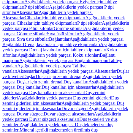
ekipmanları
Aşağıdakilerin yedek parçası Eviyeler için tahliye
ekipmanları
P tipi sifonlar
Aşağıdakilerin yedek parçası P tipi
sifonlar
Aksesuarlar
Aşağıdakilerin yedek parçası
Aksesuarlar
Cihazlar için tahliye ekipmanları
Aşağıdakilerin yedek
parçası Cihazlar için tahliye ekipmanları
P tipi sifonlar
Aşağıdakilerin
yedek parçası P tipi sifonlar
Gömme sifonlar
Aşağıdakilerin yedek
parçası Gömme sifonlar
Sıva üstü sifonlar
Aşağıdakilerin yedek
parçası Sıva üstü sifonlar
Bağlantılar
Aşağıdakilerin yedek parçası
Bağlantılar
Drenaj lavaboları için tahliye ekipmanları
Aşağıdakilerin
yedek parçası Drenaj lavaboları için tahliye ekipmanları
Koku
sifonları
Aşağıdakilerin yedek parçası Koku sifonları
Bağlantı
manşonu
Aşağıdakilerin yedek parçası Bağlantı manşonu
Tahliye
vanaları
Aşağıdakilerin yedek parçası Tahliye
vanaları
Aksesuarlar
Aşağıdakilerin yedek parçası Aksesuarlar
Duşlar
ve küvetler
Duşlar
Duşlar için zemin drenajı
Aşağıdakilerin yedek
parçası Duşlar için zemin drenajı
Duş kanalları
Aşağıdakilerin yedek
parçası Duş kanalları
Duş kanalları için aksesuarlar
Aşağıdakilerin
yedek parçası Duş kanalları için aksesuarlar
Duş zemini
giderleri
Aşağıdakilerin yedek parçası Duş zemini giderleri
Duş
zemini giderleri için aksesuarlar
Aşağıdakilerin yedek parçası Duş
zemini giderleri için aksesuarlar
Duvar süzgeci
Aşağıdakilerin yedek
parçası Duvar süzgeci
Duvar süzgeci aksesuarları
Aşağıdakilerin
yedek parçası Duvar süzgeci aksesuarları
Duş tekneleri ve duş
zeminleri
Aşağıdakilerin yedek parçası Duş tekneleri ve duş
zeminleri
Mineral içerikli malzemeden üretilmiş duş