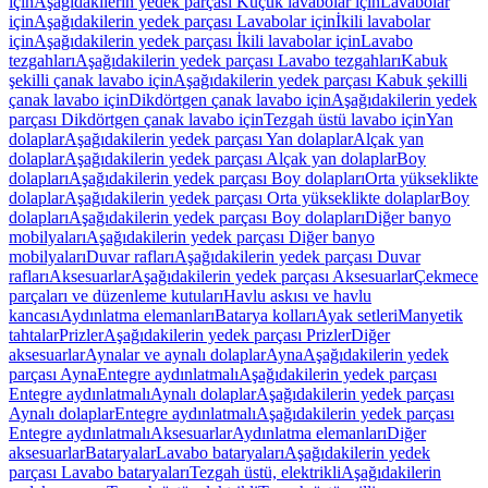
için
Aşağıdakilerin yedek parçası Küçük lavabolar için
Lavabolar
için
Aşağıdakilerin yedek parçası Lavabolar için
İkili lavabolar
için
Aşağıdakilerin yedek parçası İkili lavabolar için
Lavabo
tezgahları
Aşağıdakilerin yedek parçası Lavabo tezgahları
Kabuk
şekilli çanak lavabo için
Aşağıdakilerin yedek parçası Kabuk şekilli
çanak lavabo için
Dikdörtgen çanak lavabo için
Aşağıdakilerin yedek
parçası Dikdörtgen çanak lavabo için
Tezgah üstü lavabo için
Yan
dolaplar
Aşağıdakilerin yedek parçası Yan dolaplar
Alçak yan
dolaplar
Aşağıdakilerin yedek parçası Alçak yan dolaplar
Boy
dolapları
Aşağıdakilerin yedek parçası Boy dolapları
Orta yükseklikte
dolaplar
Aşağıdakilerin yedek parçası Orta yükseklikte dolaplar
Boy
dolapları
Aşağıdakilerin yedek parçası Boy dolapları
Diğer banyo
mobilyaları
Aşağıdakilerin yedek parçası Diğer banyo
mobilyaları
Duvar rafları
Aşağıdakilerin yedek parçası Duvar
rafları
Aksesuarlar
Aşağıdakilerin yedek parçası Aksesuarlar
Çekmece
parçaları ve düzenleme kutuları
Havlu askısı ve havlu
kancası
Aydınlatma elemanları
Batarya kolları
Ayak setleri
Manyetik
tahtalar
Prizler
Aşağıdakilerin yedek parçası Prizler
Diğer
aksesuarlar
Aynalar ve aynalı dolaplar
Ayna
Aşağıdakilerin yedek
parçası Ayna
Entegre aydınlatmalı
Aşağıdakilerin yedek parçası
Entegre aydınlatmalı
Aynalı dolaplar
Aşağıdakilerin yedek parçası
Aynalı dolaplar
Entegre aydınlatmalı
Aşağıdakilerin yedek parçası
Entegre aydınlatmalı
Aksesuarlar
Aydınlatma elemanları
Diğer
aksesuarlar
Bataryalar
Lavabo bataryaları
Aşağıdakilerin yedek
parçası Lavabo bataryaları
Tezgah üstü, elektrikli
Aşağıdakilerin