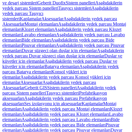
ve deşarj sistemleri
Geberit Duofix
Sistem panelleri
Aşağıdakilerin
yedek parçası Sistem panelleri
Taşıyıcı sistemleri
Aşağıdakilerin
yedek parçası Taşıyıcı
sistemleri
Kaplamalar
Aksesuarlar
Aşağıdakilerin yedek parçası
Aksesuarlar
Montaj elemanları
Aşağıdakilerin yedek parçası Montaj
elemanları
Klozet elemanları
Aşağıdakilerin yedek parçası Klozet
elemanları
Lavabo elemanları
Aşağıdakilerin yedek parçası Lavabo
elemanları
Bide elemanları
Aşağıdakilerin yedek parçası Bide
elemanları
Pisuvar elemanları
Aşağıdakilerin yedek parçası Pisuvar
elemanları
Duvar süzgeci olan duşlar için elemanlar
Aşağıdakilerin
yedek parçası Duvar süzgeci olan duşlar için elemanlar
Duşlar ve
küvetler için elemanlar
Aşağıdakilerin yedek parçası Duşlar ve
küvetler için elemanlar
Batarya elemanları
Aşağıdakilerin yedek
parçası Batarya elemanları
Konsol yükleri için
elemanlar
Aşağıdakilerin yedek parçası Konsol yükleri için
elemanlar
Aksesuarlar
Aşağıdakilerin yedek parçası
Aksesuarlar
Geberit GIS
Sistem panelleri
Aşağıdakilerin yedek
parçası Sistem panelleri
Taşıyıcı sistemleri
Prefabrikasyon
aksesuarları
Aşağıdakilerin yedek parçası Prefabrikasyon
aksesuarları
Ses izolasyonu için aksesuarlar
Kaplamalar
Montaj
elemanları
Aşağıdakilerin yedek parçası Montaj elemanları
Klozet
elemanları
Aşağıdakilerin yedek parçası Klozet elemanları
Lavabo
elemanları
Aşağıdakilerin yedek parçası Lavabo elemanları
Bide
elemanları
Aşağıdakilerin yedek parçası Bide elemanları
Pisuvar
elemanları
Aşağıdakilerin yedek parçası Pisuvar elemanları
Duvar