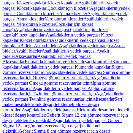
parçası Klozet kapakları
Klozet kapakları
Aşağıdakilerin yedek
parçası Klozet kapakları
Çocuklar için klozetler
Aşağıdakilerin yedek
parçası Çocuklar için klozetler
Asma klozetler
Aşağıdakilerin yedek
parçası Asma klozetler
Yere oturan klozetler
Aşağıdakilerin yedek
parçası Yere oturan klozetler
Çocuklar için klozet
kapağı
Aşağıdakilerin yedek parçası Çocuklar için klozet
kapağı
Klozet kapakları
Aşağıdakilerin yedek parçası Klozet
kapakları
Klozet oturakları
Aşağıdakilerin yedek parçası Klozet
oturakları
Bideler
Asma bideler
Aşağıdakilerin yedek parçası Asma
bideler
Ayaklı bideler
Aşağıdakilerin yedek parçası Ayaklı
bideler
Aksesuarlar
Aşağıdakilerin yedek parçası
Aksesuarlar
Kumanda kapakları ve klozet deşarj kontrolleri
Kumanda
kapakları
Aşağıdakilerin yedek parçası Kumanda kapakları
Sigma
gömme rezervuarlar için
Aşağıdakilerin yedek parçası Sigma gömme
rezervuarlar için
Omega gömme rezervuarlar için
Aşağıdakilerin
yedek parçası Omega gömme rezervuarlar için
Alpha gömme
rezervuarlar için
Aşağıdakilerin yedek parçası Alpha gömme
rezervuarlar için
Twinline gömme rezervuarlar için
Aşağıdakilerin
yedek parçası Twinline gömme rezervuarlar için
Aksesuarlar
Sarf
malzemesi
Elektronik deşarj tetiklemeli klozet deşarj
kontrolleri
Aşağıdakilerin yedek parçası Elektronik deşarj tetiklemeli
klozet deşarj kontrolleri
Geberit Sigma 12 cm gömme rezervuar için
deşarj tetiklemeli, elektrikli
Aşağıdakilerin yedek parçası Geberit
Sigma 12 cm gömme rezervuar için deşarj tetiklemeli,
elektrikli
Geberit Sigma 8 cm gömme rezervuar için deşarj