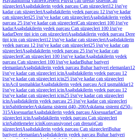
Havalandırma valfleri
Geberit Pluvia çatı drenaj sistemi
Çatı
süzgeçleri
Aşağıdakilerin yedek parçası Çatı süzgeçleri
12 l/sn'ye
kadar çatı süzgeçleri
Aşağıdakilerin yedek parçası 12 l/sn'ye kadar
çatı süzgeçleri
25 l/sn'ye kadar çatı süzgeçleri
Aşağıdakilerin yedek
parçası 25 l/sn'ye kadar çatı süzgeçleri
Çatı süzgeçleri 100 l/sn'ye
kadar
Aşağıdakilerin yedek parçası Çatı süzgeçleri 100 l/sn'ye
kadar
Dere tipi için çatı süzgeçleri
Aşağıdakilerin yedek parçası Dere
tipi için çatı süzgeçleri
12 l/sn'ye kadar çatı süzgeçleri
Aşağıdakilerin
yedek parçası 12 l/sn'ye kadar çatı süzgeçleri
25 l/sn'ye kadar çatı
süzgeçleri
Aşağıdakilerin yedek parçası 25 l/sn'ye kadar çatı
süzgeçleri
Çatı süzgeçleri 100 l/sn'ye kadar
Aşağıdakilerin yedek
parçası Çatı süzgeçleri 100 l/sn'ye kadar
Buhar bariyeri
elemanları
Aşağıdakilerin yedek parçası Buhar bariyeri elemanları
12
l/sn'ye kadar çatı süzgeçleri için
Aşağıdakilerin yedek parçası 12
l/sn'ye kadar çatı süzgeçleri için
25 l/sn'ye kadar çatı süzgeçleri
için
Acil taşmalıklar
Aşağıdakilerin yedek parçası Acil taşmalıklar
12
l/sn'ye kadar çatı süzgeçleri için
Aşağıdakilerin yedek parçası 12
l/sn'ye kadar çatı süzgeçleri için
25 l/sn'ye kadar çatı süzgeçleri
için
Aşağıdakilerin yedek parçası 25 l/sn'ye kadar çatı süzgeçleri
için
Sabitlemeler
Askılama sistemi d40–200
Askılama sistemi d250–
315
Aksesuarlar
Aşağıdakilerin yedek parçası Aksesuarlar
Çatı
süzgeçleri için
Aşağıdakilerin yedek parçası Çatı süzgeçleri
için
Sabitlemeler için
Konvansiyonel çatı drenajı
Çatı
süzgeçleri
Aşağıdakilerin yedek parçası Çatı süzgeçleri
Buhar
bariyeri elemanları
Aşağıdakilerin yedek parçası Buhar bariyeri