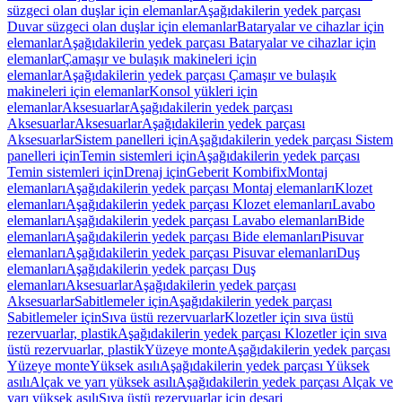
süzgeci olan duşlar için elemanlar
Aşağıdakilerin yedek parçası
Duvar süzgeci olan duşlar için elemanlar
Bataryalar ve cihazlar için
elemanlar
Aşağıdakilerin yedek parçası Bataryalar ve cihazlar için
elemanlar
Çamaşır ve bulaşık makineleri için
elemanlar
Aşağıdakilerin yedek parçası Çamaşır ve bulaşık
makineleri için elemanlar
Konsol yükleri için
elemanlar
Aksesuarlar
Aşağıdakilerin yedek parçası
Aksesuarlar
Aksesuarlar
Aşağıdakilerin yedek parçası
Aksesuarlar
Sistem panelleri için
Aşağıdakilerin yedek parçası Sistem
panelleri için
Temin sistemleri için
Aşağıdakilerin yedek parçası
Temin sistemleri için
Drenaj için
Geberit Kombifix
Montaj
elemanları
Aşağıdakilerin yedek parçası Montaj elemanları
Klozet
elemanları
Aşağıdakilerin yedek parçası Klozet elemanları
Lavabo
elemanları
Aşağıdakilerin yedek parçası Lavabo elemanları
Bide
elemanları
Aşağıdakilerin yedek parçası Bide elemanları
Pisuvar
elemanları
Aşağıdakilerin yedek parçası Pisuvar elemanları
Duş
elemanları
Aşağıdakilerin yedek parçası Duş
elemanları
Aksesuarlar
Aşağıdakilerin yedek parçası
Aksesuarlar
Sabitlemeler için
Aşağıdakilerin yedek parçası
Sabitlemeler için
Sıva üstü rezervuarlar
Klozetler için sıva üstü
rezervuarlar, plastik
Aşağıdakilerin yedek parçası Klozetler için sıva
üstü rezervuarlar, plastik
Yüzeye monte
Aşağıdakilerin yedek parçası
Yüzeye monte
Yüksek asılı
Aşağıdakilerin yedek parçası Yüksek
asılı
Alçak ve yarı yüksek asılı
Aşağıdakilerin yedek parçası Alçak ve
yarı yüksek asılı
Sıva üstü rezervuarlar için deşarj