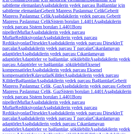
sabitleme elemanları
Aşağıdakilerin yedek parçası Bağlantılar için
sabitleme elemanları
Geberit Mapress Paslanmaz Çelik
Geberit
Mapress Paslanmaz Çelik
Aşağıdakilerin yedek parçası Geberit
Mapress Paslanmaz Çelik
Sistem boruları 1.4401
Aşağıdakilerin
yedek parçası Sistem boruları 1.4401
Boru
nipelleri
Muflar
Aşağıdakilerin yedek parçası
Muflar
Redüksiyonlar
Aşağıdakilerin yedek parçası
Redüksiyonlar
Dirsekler
Aşağıdakilerin yedek parçası Dirsekler
T
parçalar
Aşağıdakilerin yedek parçası T parçalar
Çıkarılamayan
adaptörler
Aşağıdakilerin yedek parçası Çıkarılamayan
adaptörler
Adaptörler ve bağlantılar, sökülebilir
Aşağıdakilerin yedek
parçası Adaptörler ve bağlantılar, sökülebilir
Eksenel
kompensatörler
Aşağıdakilerin yedek parçası Eksenel
kompensatörler
Kılavuzlar
Kilitler
Aşağıdakilerin yedek parçası
Kilitler
Bağlantılar
Aşağıdakilerin yedek parçası Bağlantılar
Geberit
Mapress Paslanmaz Çelik, Gaz
Aşağıdakilerin yedek parçası Geberit
Mapress Paslanmaz Çelik, Gaz
Sistem boruları 1.4401
Aşağıdakilerin
yedek parçası Sistem boruları 1.4401
Boru
nipelleri
Muflar
Aşağıdakilerin yedek parçası
Muflar
Redüksiyonlar
Aşağıdakilerin yedek parçası
Redüksiyonlar
Dirsekler
Aşağıdakilerin yedek parçası Dirsekler
T
parçalar
Aşağıdakilerin yedek parçası T parçalar
Çıkarılamayan
adaptörler
Aşağıdakilerin yedek parçası Çıkarılamayan
adaptörler
Adaptörler ve bağlantılar, sökülebilir
Aşağıdakilerin yedek