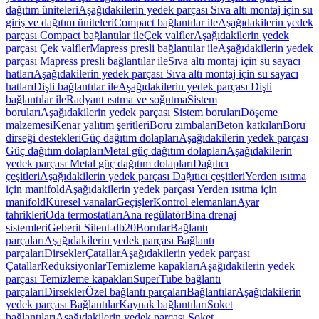
dağıtım üniteleri
Aşağıdakilerin yedek parçası Sıva altı montaj için su
giriş ve dağıtım üniteleri
Compact bağlantılar ile
Aşağıdakilerin yedek
parçası Compact bağlantılar ile
Çek valfler
Aşağıdakilerin yedek
parçası Çek valfler
Mapress presli bağlantılar ile
Aşağıdakilerin yedek
parçası Mapress presli bağlantılar ile
Sıva altı montaj için su sayacı
hatları
Aşağıdakilerin yedek parçası Sıva altı montaj için su sayacı
hatları
Dişli bağlantılar ile
Aşağıdakilerin yedek parçası Dişli
bağlantılar ile
Radyant ısıtma ve soğutma
Sistem
boruları
Aşağıdakilerin yedek parçası Sistem boruları
Döşeme
malzemesi
Kenar yalıtım şeritleri
Boru zımbaları
Beton katkıları
Boru
dirseği destekleri
Güç dağıtım dolapları
Aşağıdakilerin yedek parçası
Güç dağıtım dolapları
Metal güç dağıtım dolapları
Aşağıdakilerin
yedek parçası Metal güç dağıtım dolapları
Dağıtıcı
çeşitleri
Aşağıdakilerin yedek parçası Dağıtıcı çeşitleri
Yerden ısıtma
için manifold
Aşağıdakilerin yedek parçası Yerden ısıtma için
manifold
Küresel vanalar
Geçişler
Kontrol elemanları
Ayar
tahrikleri
Oda termostatları
Ana regülatör
Bina drenaj
sistemleri
Geberit Silent-db20
Borular
Bağlantı
parçaları
Aşağıdakilerin yedek parçası Bağlantı
parçaları
Dirsekler
Çatallar
Aşağıdakilerin yedek parçası
Çatallar
Redüksiyonlar
Temizleme kapakları
Aşağıdakilerin yedek
parçası Temizleme kapakları
SuperTube bağlantı
parçaları
Dirsekler
Özel bağlantı parçaları
Bağlantılar
Aşağıdakilerin
yedek parçası Bağlantılar
Kaynak bağlantıları
Soket
bağlantıları
Aşağıdakilerin yedek parçası Soket