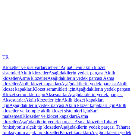
TR
Klozetler ve pisuvarlar
Geberit AquaClean akıllı klozet
sistemleri
Akıllı klozetler
Aşağıdakilerin yedek parçası Akıllı
klozetler
Asma klozetler
Aşağıdakilerin yedek parçası Asma
klozetler
Akıllı klozet kapakları
Aşağıdakilerin yedek parçası Akıllı
klozet kapakları
Klozet seramikleri için
Aşağıdakilerin yedek parçası
Klozet seramikleri için
Aksesuarlar
Aşağıdakilerin yedek parçası
Aksesuarlar
Akıllı klozetler için
Akıllı klozet kapakları
için
Aşağıdakilerin yedek parçası Akıllı klozet kapakları için
Akıllı
klozetler ve komple akıllı klozet sistemleri için
Sarf
malzemesi
Klozetler ve klozet kapakları
Asma
klozetler
Aşağıdakilerin yedek parçası Asma klozetler
Taharet
fonksiyonlu alçak tip klozetler
Aşağıdakilerin yedek parçası Taharet
fonksiyonlu alçak tip klozetler
Klozet kapakları
Aşağıdakilerin yedek