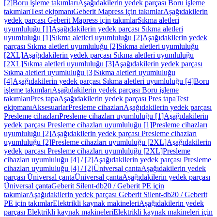
[2]
Boru işleme takımları
Aşağıdakilerin yedek parçası Boru işleme
takımları
Test ekipmanı
Geberit Mapress için takımlar
Aşağıdakilerin
yedek parçası Geberit Mapress için takımlar
Sıkma aletleri
uyumluluğu [1]
Aşağıdakilerin yedek parçası Sıkma aletleri
uyumluluğu [1]
Sıkma aletleri uyumluluğu [2]
Aşağıdakilerin yedek
parçası Sıkma aletleri uyumluluğu [2]
Sıkma aletleri uyumluluğu
[2XL]
Aşağıdakilerin yedek parçası Sıkma aletleri uyumluluğu
[2XL]
Sıkma aletleri uyumluluğu [3]
Aşağıdakilerin yedek parçası
Sıkma aletleri uyumluluğu [3]
Sıkma aletleri uyumluluğu
[4]
Aşağıdakilerin yedek parçası Sıkma aletleri uyumluluğu [4]
Boru
işleme takımları
Aşağıdakilerin yedek parçası Boru işleme
takımları
Pres tapa
Aşağıdakilerin yedek parçası Pres tapa
Test
ekipmanı
Aksesuarlar
Presleme cihazları
Aşağıdakilerin yedek parçası
Presleme cihazları
Presleme cihazları uyumluluğu [1]
Aşağıdakilerin
yedek parçası Presleme cihazları uyumluluğu [1]
Presleme cihazları
uyumluluğu [2]
Aşağıdakilerin yedek parçası Presleme cihazları
uyumluluğu [2]
Presleme cihazları uyumluluğu [2XL]
Aşağıdakilerin
yedek parçası Presleme cihazları uyumluluğu [2XL]
Presleme
cihazları uyumluluğu [4] / [2]
Aşağıdakilerin yedek parçası Presleme
cihazları uyumluluğu [4] / [2]
Üniversal çanta
Aşağıdakilerin yedek
parçası Üniversal çanta
Üniversal çanta
Aşağıdakilerin yedek parçası
Üniversal çanta
Geberit Silent-db20 / Geberit PE için
takımlar
Aşağıdakilerin yedek parçası Geberit Silent-db20 / Geberit
PE için takımlar
Elektrikli kaynak makineleri
Aşağıdakilerin yedek
parçası Elektrikli kaynak makineleri
Elektrikli kaynak makineleri için