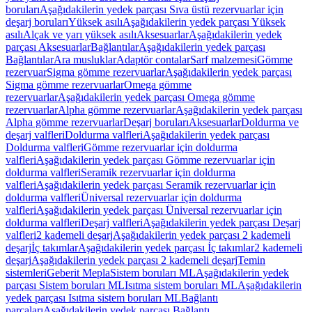
boruları
Aşağıdakilerin yedek parçası Sıva üstü rezervuarlar için
deşarj boruları
Yüksek asılı
Aşağıdakilerin yedek parçası Yüksek
asılı
Alçak ve yarı yüksek asılı
Aksesuarlar
Aşağıdakilerin yedek
parçası Aksesuarlar
Bağlantılar
Aşağıdakilerin yedek parçası
Bağlantılar
Ara musluklar
Adaptör contalar
Sarf malzemesi
Gömme
rezervuar
Sigma gömme rezervuarlar
Aşağıdakilerin yedek parçası
Sigma gömme rezervuarlar
Omega gömme
rezervuarlar
Aşağıdakilerin yedek parçası Omega gömme
rezervuarlar
Alpha gömme rezervuarlar
Aşağıdakilerin yedek parçası
Alpha gömme rezervuarlar
Deşarj boruları
Aksesuarlar
Doldurma ve
deşarj valfleri
Doldurma valfleri
Aşağıdakilerin yedek parçası
Doldurma valfleri
Gömme rezervuarlar için doldurma
valfleri
Aşağıdakilerin yedek parçası Gömme rezervuarlar için
doldurma valfleri
Seramik rezervuarlar için doldurma
valfleri
Aşağıdakilerin yedek parçası Seramik rezervuarlar için
doldurma valfleri
Üniversal rezervuarlar için doldurma
valfleri
Aşağıdakilerin yedek parçası Üniversal rezervuarlar için
doldurma valfleri
Deşarj valfleri
Aşağıdakilerin yedek parçası Deşarj
valfleri
2 kademeli deşarj
Aşağıdakilerin yedek parçası 2 kademeli
deşarj
İç takımlar
Aşağıdakilerin yedek parçası İç takımlar
2 kademeli
deşarj
Aşağıdakilerin yedek parçası 2 kademeli deşarj
Temin
sistemleri
Geberit Mepla
Sistem boruları ML
Aşağıdakilerin yedek
parçası Sistem boruları ML
Isıtma sistem boruları ML
Aşağıdakilerin
yedek parçası Isıtma sistem boruları ML
Bağlantı
parçaları
Aşağıdakilerin yedek parçası Bağlantı