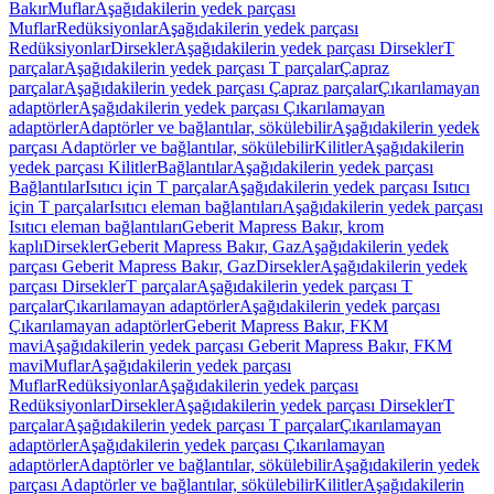
Bakır
Muflar
Aşağıdakilerin yedek parçası
Muflar
Redüksiyonlar
Aşağıdakilerin yedek parçası
Redüksiyonlar
Dirsekler
Aşağıdakilerin yedek parçası Dirsekler
T
parçalar
Aşağıdakilerin yedek parçası T parçalar
Çapraz
parçalar
Aşağıdakilerin yedek parçası Çapraz parçalar
Çıkarılamayan
adaptörler
Aşağıdakilerin yedek parçası Çıkarılamayan
adaptörler
Adaptörler ve bağlantılar, sökülebilir
Aşağıdakilerin yedek
parçası Adaptörler ve bağlantılar, sökülebilir
Kilitler
Aşağıdakilerin
yedek parçası Kilitler
Bağlantılar
Aşağıdakilerin yedek parçası
Bağlantılar
Isıtıcı için T parçalar
Aşağıdakilerin yedek parçası Isıtıcı
için T parçalar
Isıtıcı eleman bağlantıları
Aşağıdakilerin yedek parçası
Isıtıcı eleman bağlantıları
Geberit Mapress Bakır, krom
kaplı
Dirsekler
Geberit Mapress Bakır, Gaz
Aşağıdakilerin yedek
parçası Geberit Mapress Bakır, Gaz
Dirsekler
Aşağıdakilerin yedek
parçası Dirsekler
T parçalar
Aşağıdakilerin yedek parçası T
parçalar
Çıkarılamayan adaptörler
Aşağıdakilerin yedek parçası
Çıkarılamayan adaptörler
Geberit Mapress Bakır, FKM
mavi
Aşağıdakilerin yedek parçası Geberit Mapress Bakır, FKM
mavi
Muflar
Aşağıdakilerin yedek parçası
Muflar
Redüksiyonlar
Aşağıdakilerin yedek parçası
Redüksiyonlar
Dirsekler
Aşağıdakilerin yedek parçası Dirsekler
T
parçalar
Aşağıdakilerin yedek parçası T parçalar
Çıkarılamayan
adaptörler
Aşağıdakilerin yedek parçası Çıkarılamayan
adaptörler
Adaptörler ve bağlantılar, sökülebilir
Aşağıdakilerin yedek
parçası Adaptörler ve bağlantılar, sökülebilir
Kilitler
Aşağıdakilerin