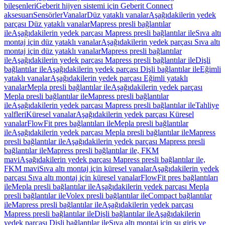
bileşenleri
Geberit hijyen sistemi için Geberit Connect
aksesuarı
Sensörler
Vanalar
Düz yataklı vanalar
Aşağıdakilerin yedek
parçası Düz yataklı vanalar
Mapress presli bağlantılar
ile
Aşağıdakilerin yedek parçası Mapress presli bağlantılar ile
Sıva altı
montaj için düz yataklı vanalar
Aşağıdakilerin yedek parçası Sıva altı
montaj için düz yataklı vanalar
Mapress presli bağlantılar
ile
Aşağıdakilerin yedek parçası Mapress presli bağlantılar ile
Dişli
bağlantılar ile
Aşağıdakilerin yedek parçası Dişli bağlantılar ile
Eğimli
yataklı vanalar
Aşağıdakilerin yedek parçası Eğimli yataklı
vanalar
Mepla presli bağlantılar ile
Aşağıdakilerin yedek parçası
Mepla presli bağlantılar ile
Mapress presli bağlantılar
ile
Aşağıdakilerin yedek parçası Mapress presli bağlantılar ile
Tahliye
valfleri
Küresel vanalar
Aşağıdakilerin yedek parçası Küresel
vanalar
FlowFit pres bağlantıları ile
Mepla presli bağlantılar
ile
Aşağıdakilerin yedek parçası Mepla presli bağlantılar ile
Mapress
presli bağlantılar ile
Aşağıdakilerin yedek parçası Mapress presli
bağlantılar ile
Mapress presli bağlantılar ile, FKM
mavi
Aşağıdakilerin yedek parçası Mapress presli bağlantılar ile,
FKM mavi
Sıva altı montaj için küresel vanalar
Aşağıdakilerin yedek
parçası Sıva altı montaj için küresel vanalar
FlowFit pres bağlantıları
ile
Mepla presli bağlantılar ile
Aşağıdakilerin yedek parçası Mepla
presli bağlantılar ile
Volex presli bağlantılar ile
Compact bağlantılar
ile
Mapress presli bağlantılar ile
Aşağıdakilerin yedek parçası
Mapress presli bağlantılar ile
Dişli bağlantılar ile
Aşağıdakilerin
yedek parçası Dişli bağlantılar ile
Sıva altı montaj için su giriş ve