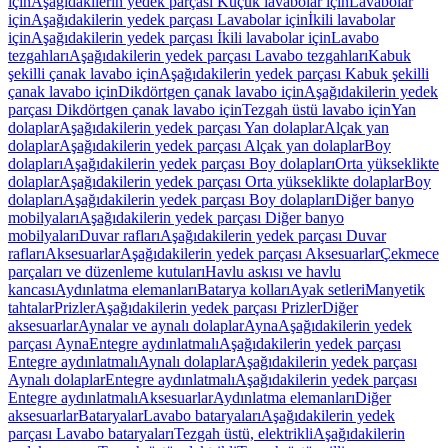
için
Aşağıdakilerin yedek parçası Küçük lavabolar için
Lavabolar
için
Aşağıdakilerin yedek parçası Lavabolar için
İkili lavabolar
için
Aşağıdakilerin yedek parçası İkili lavabolar için
Lavabo
tezgahları
Aşağıdakilerin yedek parçası Lavabo tezgahları
Kabuk
şekilli çanak lavabo için
Aşağıdakilerin yedek parçası Kabuk şekilli
çanak lavabo için
Dikdörtgen çanak lavabo için
Aşağıdakilerin yedek
parçası Dikdörtgen çanak lavabo için
Tezgah üstü lavabo için
Yan
dolaplar
Aşağıdakilerin yedek parçası Yan dolaplar
Alçak yan
dolaplar
Aşağıdakilerin yedek parçası Alçak yan dolaplar
Boy
dolapları
Aşağıdakilerin yedek parçası Boy dolapları
Orta yükseklikte
dolaplar
Aşağıdakilerin yedek parçası Orta yükseklikte dolaplar
Boy
dolapları
Aşağıdakilerin yedek parçası Boy dolapları
Diğer banyo
mobilyaları
Aşağıdakilerin yedek parçası Diğer banyo
mobilyaları
Duvar rafları
Aşağıdakilerin yedek parçası Duvar
rafları
Aksesuarlar
Aşağıdakilerin yedek parçası Aksesuarlar
Çekmece
parçaları ve düzenleme kutuları
Havlu askısı ve havlu
kancası
Aydınlatma elemanları
Batarya kolları
Ayak setleri
Manyetik
tahtalar
Prizler
Aşağıdakilerin yedek parçası Prizler
Diğer
aksesuarlar
Aynalar ve aynalı dolaplar
Ayna
Aşağıdakilerin yedek
parçası Ayna
Entegre aydınlatmalı
Aşağıdakilerin yedek parçası
Entegre aydınlatmalı
Aynalı dolaplar
Aşağıdakilerin yedek parçası
Aynalı dolaplar
Entegre aydınlatmalı
Aşağıdakilerin yedek parçası
Entegre aydınlatmalı
Aksesuarlar
Aydınlatma elemanları
Diğer
aksesuarlar
Bataryalar
Lavabo bataryaları
Aşağıdakilerin yedek
parçası Lavabo bataryaları
Tezgah üstü, elektrikli
Aşağıdakilerin