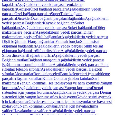
kapakları
Aşağıdakilerin yedek parçası Temizleme
kapakları
Geçişler
Özel bağlantı parçaları
Aşağıdakilerin yedek
parçası Özel bağlantı parçaları
SuperTube bağlantı
parçaları
Dirsekler
Özel bağlantı parçaları
Bağlantılar
Aşağıdakilerin
yedek parçası Bağlantılar
Kaynak bağlantıları
Soket
bağlantıları
Aşağıdakilerin yedek parçası Soket bağlantıları
Diğer
malzemelere geçişler
Aşağıdakilerin yedek parçası Diğer
malzemelere geçişler
Dişli bağlantılar
Aşağıdakilerin yedek parçası
Dişli bağlantılar
Flanş bağlantıları
Faturalı burçlar
Sıhhi tesisat
ekipmanı bağlantıları
Aşağıdakilerin yedek parçası Sıhhi tesisat
ekipmanı bağlantıları
Sifon dirsekleri
Aşağıdakilerin yedek parçası
Sifon dirsekleri
Bağlantı mufları
Aşağıdakilerin yedek parçası
Bağlantı mufları
Bağlantı manşonu
Aşağıdakilerin yedek parçası
Bağlantı manşonu
P tipi sifonlar
Aşağıdakilerin yedek parçası P tipi
sifonlar
Helezon sifonlar
Aşağıdakilerin yedek parçası Helezon
sifonlar
Aksesuarlar
Boru kelepçeleri
Boru kelepçeleri için sabitleme
parçaları
Taşıma kanalları
Kilitler
Contalar
Şablon kutuları
Sarf
malzemesi
Yangın koruması, ses izolasyonu ve nem koruması
Yangın
koruması
Aşağıdakilerin yedek parçası Yangın koruması
Drenaj
sistemleri için yangın koruması
Aşağıdakilerin yedek parçası Drenaj
sistemleri için yangın koruması
Ses izolasyonu
Gövde sesini ayırmak
için izolasyonlar
Gövde sesini ayırmak için izolasyonlar ve hava sesi
izolasyonu
Nem koruması
Contalar
Drenaj için havalandırma
valfleri
Havalandırma valfleri
Aşağıdakilerin yedek parçası