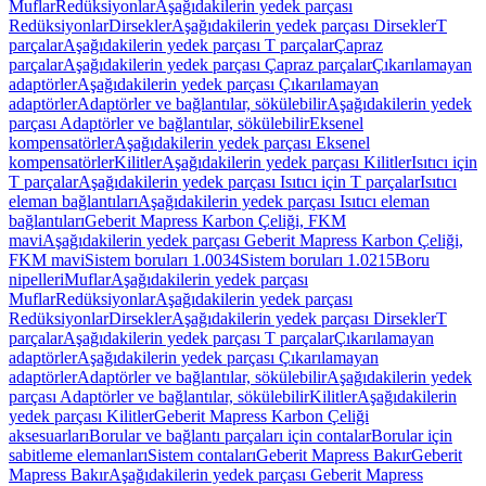
Muflar
Redüksiyonlar
Aşağıdakilerin yedek parçası
Redüksiyonlar
Dirsekler
Aşağıdakilerin yedek parçası Dirsekler
T
parçalar
Aşağıdakilerin yedek parçası T parçalar
Çapraz
parçalar
Aşağıdakilerin yedek parçası Çapraz parçalar
Çıkarılamayan
adaptörler
Aşağıdakilerin yedek parçası Çıkarılamayan
adaptörler
Adaptörler ve bağlantılar, sökülebilir
Aşağıdakilerin yedek
parçası Adaptörler ve bağlantılar, sökülebilir
Eksenel
kompensatörler
Aşağıdakilerin yedek parçası Eksenel
kompensatörler
Kilitler
Aşağıdakilerin yedek parçası Kilitler
Isıtıcı için
T parçalar
Aşağıdakilerin yedek parçası Isıtıcı için T parçalar
Isıtıcı
eleman bağlantıları
Aşağıdakilerin yedek parçası Isıtıcı eleman
bağlantıları
Geberit Mapress Karbon Çeliği, FKM
mavi
Aşağıdakilerin yedek parçası Geberit Mapress Karbon Çeliği,
FKM mavi
Sistem boruları 1.0034
Sistem boruları 1.0215
Boru
nipelleri
Muflar
Aşağıdakilerin yedek parçası
Muflar
Redüksiyonlar
Aşağıdakilerin yedek parçası
Redüksiyonlar
Dirsekler
Aşağıdakilerin yedek parçası Dirsekler
T
parçalar
Aşağıdakilerin yedek parçası T parçalar
Çıkarılamayan
adaptörler
Aşağıdakilerin yedek parçası Çıkarılamayan
adaptörler
Adaptörler ve bağlantılar, sökülebilir
Aşağıdakilerin yedek
parçası Adaptörler ve bağlantılar, sökülebilir
Kilitler
Aşağıdakilerin
yedek parçası Kilitler
Geberit Mapress Karbon Çeliği
aksesuarları
Borular ve bağlantı parçaları için contalar
Borular için
sabitleme elemanları
Sistem contaları
Geberit Mapress Bakır
Geberit
Mapress Bakır
Aşağıdakilerin yedek parçası Geberit Mapress