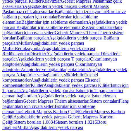
yedek parçası Kilitler
Kılavuzlar
Geberit Mapress Paslanmaz çelik
aksesuarları
Aşağıdakilerin yedek parçası Geberit Mapress
Paslanmaz çelik aksesuarları
Bağlantılar için izolasyonlar
Borular ve
bağlantı parçaları için contalar
Borular için sabitleme
elemanları
Bağlantılar için sabitleme elemanları
Aşağıdakilerin yedek
parçası Bağlantılar için sabitleme elemanları
Sistem contaları
Flanş
bağlantıları için cıvata setleri
Geberit Mapress Therm
Therm sistem
boruları
Bağlantı parçaları
Aşağıdakilerin yedek parçası Bağlantı
parçaları
Muflar
Aşağıdakilerin yedek parçası
Muflar
Redüksiyonlar
Aşağıdakilerin yedek parçası
Redüksiyonlar
Dirsekler
Aşağıdakilerin yedek parçası Dirsekler
T
parçalar
Aşağıdakilerin yedek parçası T parçalar
Çıkarılamayan
adaptörler
Aşağıdakilerin yedek parçası Çıkarılamayan
adaptörler
Adaptörler ve bağlantılar, sökülebilir
Aşağıdakilerin yedek
parçası Adaptörler ve bağlantılar, sökülebilir
Eksenel
kompensatörler
Aşağıdakilerin yedek parçası Eksenel
kompensatörler
Kilitler
Aşağıdakilerin yedek parçası Kilitler
Isıtıcı için
T parçalar
Aşağıdakilerin yedek parçası Isıtıcı için T parçalar
Isıtıcı
eleman bağlantıları
Aşağıdakilerin yedek parçası Isıtıcı eleman
bağlantıları
Geberit Mapress Therm aksesuarları
Sistem contaları
Flanş
bağlantıları için cıvata setleri
Borular için sabitleme
elemanları
Geberit Mapress Karbon Çeliği
Geberit Mapress Karbon
Çeliği
Aşağıdakilerin yedek parçası Geberit Mapress Karbon
Çeliği
Sistem boruları 1.0034
Sistem boruları 1.0215
Boru
nipelleri
Muflar
Aşağıdakilerin yedek parçası