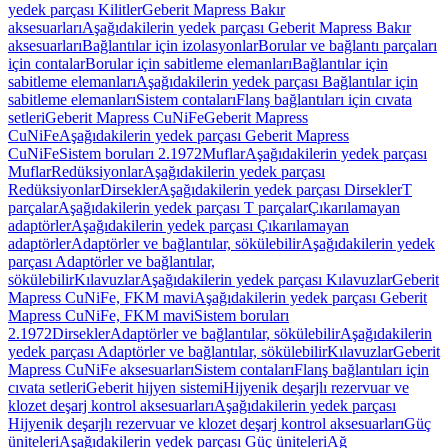
yedek parçası Kilitler
Geberit Mapress Bakır
aksesuarları
Aşağıdakilerin yedek parçası Geberit Mapress Bakır
aksesuarları
Bağlantılar için izolasyonlar
Borular ve bağlantı parçaları
için contalar
Borular için sabitleme elemanları
Bağlantılar için
sabitleme elemanları
Aşağıdakilerin yedek parçası Bağlantılar için
sabitleme elemanları
Sistem contaları
Flanş bağlantıları için cıvata
setleri
Geberit Mapress CuNiFe
Geberit Mapress
CuNiFe
Aşağıdakilerin yedek parçası Geberit Mapress
CuNiFe
Sistem boruları 2.1972
Muflar
Aşağıdakilerin yedek parçası
Muflar
Redüksiyonlar
Aşağıdakilerin yedek parçası
Redüksiyonlar
Dirsekler
Aşağıdakilerin yedek parçası Dirsekler
T
parçalar
Aşağıdakilerin yedek parçası T parçalar
Çıkarılamayan
adaptörler
Aşağıdakilerin yedek parçası Çıkarılamayan
adaptörler
Adaptörler ve bağlantılar, sökülebilir
Aşağıdakilerin yedek
parçası Adaptörler ve bağlantılar,
sökülebilir
Kılavuzlar
Aşağıdakilerin yedek parçası Kılavuzlar
Geberit
Mapress CuNiFe, FKM mavi
Aşağıdakilerin yedek parçası Geberit
Mapress CuNiFe, FKM mavi
Sistem boruları
2.1972
Dirsekler
Adaptörler ve bağlantılar, sökülebilir
Aşağıdakilerin
yedek parçası Adaptörler ve bağlantılar, sökülebilir
Kılavuzlar
Geberit
Mapress CuNiFe aksesuarları
Sistem contaları
Flanş bağlantıları için
cıvata setleri
Geberit hijyen sistemi
Hijyenik deşarjlı rezervuar ve
klozet deşarj kontrol aksesuarları
Aşağıdakilerin yedek parçası
Hijyenik deşarjlı rezervuar ve klozet deşarj kontrol aksesuarları
Güç
üniteleri
Aşağıdakilerin yedek parçası Güç üniteleri
Ağ