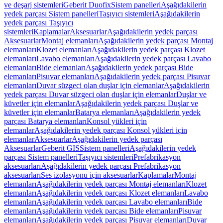
ve deşarj sistemleri
Geberit Duofix
Sistem panelleri
Aşağıdakilerin
yedek parçası Sistem panelleri
Taşıyıcı sistemleri
Aşağıdakilerin
yedek parçası Taşıyıcı
sistemleri
Kaplamalar
Aksesuarlar
Aşağıdakilerin yedek parçası
Aksesuarlar
Montaj elemanları
Aşağıdakilerin yedek parçası Montaj
elemanları
Klozet elemanları
Aşağıdakilerin yedek parçası Klozet
elemanları
Lavabo elemanları
Aşağıdakilerin yedek parçası Lavabo
elemanları
Bide elemanları
Aşağıdakilerin yedek parçası Bide
elemanları
Pisuvar elemanları
Aşağıdakilerin yedek parçası Pisuvar
elemanları
Duvar süzgeci olan duşlar için elemanlar
Aşağıdakilerin
yedek parçası Duvar süzgeci olan duşlar için elemanlar
Duşlar ve
küvetler için elemanlar
Aşağıdakilerin yedek parçası Duşlar ve
küvetler için elemanlar
Batarya elemanları
Aşağıdakilerin yedek
parçası Batarya elemanları
Konsol yükleri için
elemanlar
Aşağıdakilerin yedek parçası Konsol yükleri için
elemanlar
Aksesuarlar
Aşağıdakilerin yedek parçası
Aksesuarlar
Geberit GIS
Sistem panelleri
Aşağıdakilerin yedek
parçası Sistem panelleri
Taşıyıcı sistemleri
Prefabrikasyon
aksesuarları
Aşağıdakilerin yedek parçası Prefabrikasyon
aksesuarları
Ses izolasyonu için aksesuarlar
Kaplamalar
Montaj
elemanları
Aşağıdakilerin yedek parçası Montaj elemanları
Klozet
elemanları
Aşağıdakilerin yedek parçası Klozet elemanları
Lavabo
elemanları
Aşağıdakilerin yedek parçası Lavabo elemanları
Bide
elemanları
Aşağıdakilerin yedek parçası Bide elemanları
Pisuvar
elemanları
Aşağıdakilerin yedek parçası Pisuvar elemanları
Duvar