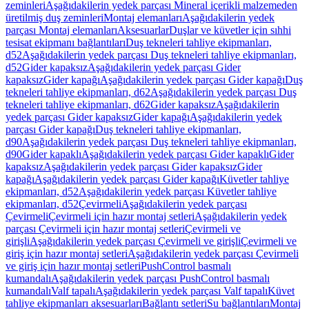
zeminleri
Aşağıdakilerin yedek parçası Mineral içerikli malzemeden
üretilmiş duş zeminleri
Montaj elemanları
Aşağıdakilerin yedek
parçası Montaj elemanları
Aksesuarlar
Duşlar ve küvetler için sıhhi
tesisat ekipmanı bağlantıları
Duş tekneleri tahliye ekipmanları,
d52
Aşağıdakilerin yedek parçası Duş tekneleri tahliye ekipmanları,
d52
Gider kapaksız
Aşağıdakilerin yedek parçası Gider
kapaksız
Gider kapağı
Aşağıdakilerin yedek parçası Gider kapağı
Duş
tekneleri tahliye ekipmanları, d62
Aşağıdakilerin yedek parçası Duş
tekneleri tahliye ekipmanları, d62
Gider kapaksız
Aşağıdakilerin
yedek parçası Gider kapaksız
Gider kapağı
Aşağıdakilerin yedek
parçası Gider kapağı
Duş tekneleri tahliye ekipmanları,
d90
Aşağıdakilerin yedek parçası Duş tekneleri tahliye ekipmanları,
d90
Gider kapaklı
Aşağıdakilerin yedek parçası Gider kapaklı
Gider
kapaksız
Aşağıdakilerin yedek parçası Gider kapaksız
Gider
kapağı
Aşağıdakilerin yedek parçası Gider kapağı
Küvetler tahliye
ekipmanları, d52
Aşağıdakilerin yedek parçası Küvetler tahliye
ekipmanları, d52
Çevirmeli
Aşağıdakilerin yedek parçası
Çevirmeli
Çevirmeli için hazır montaj setleri
Aşağıdakilerin yedek
parçası Çevirmeli için hazır montaj setleri
Çevirmeli ve
girişli
Aşağıdakilerin yedek parçası Çevirmeli ve girişli
Çevirmeli ve
giriş için hazır montaj setleri
Aşağıdakilerin yedek parçası Çevirmeli
ve giriş için hazır montaj setleri
PushControl basmalı
kumandalı
Aşağıdakilerin yedek parçası PushControl basmalı
kumandalı
Valf tapalı
Aşağıdakilerin yedek parçası Valf tapalı
Küvet
tahliye ekipmanları aksesuarları
Bağlantı setleri
Su bağlantıları
Montaj