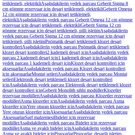
tetiklemeli, elektrikli
Aşağıdakilerin yedek parçası Geberit Sigma 8
cm gömme rezervuar için deşarj tetiklemeli, elektrikli
Geberit Omega
12 cm gömme rezervuar için deşarj tetiklemeli,
elektrikli
Aşağıdakilerin yedek parçası Geberit Omega 12 cm gömme
rezervuar için deşarj tetiklemeli, elektrikli
Geberit Sigma 12 cm
gömme rezervuar için deşarj tetiklemeli, pilli işletim
Aşağıdakilerin
yedek parçası Geberit Sigma 12 cm gömme rezervuar için deşarj
tetiklemeli, pilli işletim
Pnömatik deşarj tetiklemeli klozet deşarj
kontrolleri
Aşağıdakilerin yedek parçası Pnömatik deşarj tetiklemeli
klozet deşarj kontrolleri
2 kademeli deşarj için
Aşağıdakilerin yedek
parçası 2 kademeli deşarj için
1 kademeli deşarj için
Aşağıdakilerin
yedek parçası 1 kademeli deşarj için
Klozet deşarj kontrolleri için
aksesuarlar
Aşağıdakilerin yedek parçası Klozet deşarj kontrolleri
için aksesuarlar
Montaj setleri
Aşağıdakilerin yedek parçası Montaj
setleri
Elektronik deşarj tetiklemeli klozet deşarj kontrolleri
için
Aşağıdakilerin yedek parçası Elektronik deşarj tetiklemeli klozet
deşarj kontrolleri için
Geberit Monolith sıhhi modüller
Klozetler
rezervuar modülleri
Aşağıdakilerin yedek parçası Klozetler rezervuar
modülleri
Asma klozetler için
Aşağıdakilerin yedek parçası Asma
klozetler için
Yere oturan klozetler için
Aşağıdakilerin yedek parçası
Yere oturan klozetler için
Aksesuarlar
Aşağıdakilerin yedek parçası
Aksesuarlar
Sarf malzemesi
Bideler için rezervuar
modüller
Aşağıdakilerin yedek parçası Bideler için rezervuar
modüller
Asma ve ayaklı bideler için
Aşağıdakilerin yedek parçası
Asma ve ayaklı bideler için
Pisuvarlar
Pisuvarlar, deşarjlı işletim,