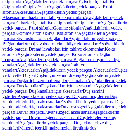
ekipmanları
Aşağıdakilerin yedek parçası Eviyeler için tahliye
ekipmanları
P tipi sifonlar
Aşağıdakilerin yedek parçası P tipi
sifonlar
Aksesuarlar
Aşağıdakilerin yedek parçası
Aksesuarlar
Cihazlar için tahliye ekipmanları
Aşağıdakilerin yedek
parçası Cihazlar için tahliye ekipmanları
P tipi sifonlar
Aşağıdakilerin
yedek parçası P tipi sifonlar
Gömme sifonlar
Aşağıdakilerin yedek
parçası Gömme sifonlar
Sıva üstü sifonlar
Aşağıdakilerin yedek
parçası Sıva üstü sifonlar
Bağlantılar
Aşağıdakilerin yedek parçası
Bağlantılar
Drenaj lavaboları için tahliye ekipmanları
Aşağıdakilerin
yedek parçası Drenaj lavaboları için tahliye ekipmanları
Koku
sifonları
Aşağıdakilerin yedek parçası Koku sifonları
Bağlantı
manşonu
Aşağıdakilerin yedek parçası Bağlantı manşonu
Tahliye
vanaları
Aşağıdakilerin yedek parçası Tahliye
vanaları
Aksesuarlar
Aşağıdakilerin yedek parçası Aksesuarlar
Duşlar
ve küvetler
Duşlar
Duşlar için zemin drenajı
Aşağıdakilerin yedek
parçası Duşlar için zemin drenajı
Duş kanalları
Aşağıdakilerin yedek
parçası Duş kanalları
Duş kanalları için aksesuarlar
Aşağıdakilerin
yedek parçası Duş kanalları için aksesuarlar
Duş zemini
giderleri
Aşağıdakilerin yedek parçası Duş zemini giderleri
Duş
zemini giderleri için aksesuarlar
Aşağıdakilerin yedek parçası Duş
zemini giderleri için aksesuarlar
Duvar süzgeci
Aşağıdakilerin yedek
parçası Duvar süzgeci
Duvar süzgeci aksesuarları
Aşağıdakilerin
yedek parçası Duvar süzgeci aksesuarları
Duş tekneleri ve duş
zeminleri
Aşağıdakilerin yedek parçası Duş tekneleri ve duş
zeminleri
Mineral içerikli malzemeden üretilmiş duş