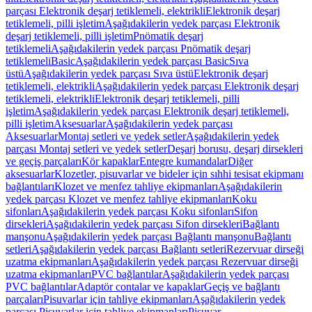
parçası Elektronik deşarj tetiklemeli, elektrikli
Elektronik deşarj
tetiklemeli, pilli işletim
Aşağıdakilerin yedek parçası Elektronik
deşarj tetiklemeli, pilli işletim
Pnömatik deşarj
tetiklemeli
Aşağıdakilerin yedek parçası Pnömatik deşarj
tetiklemeli
Basic
Aşağıdakilerin yedek parçası Basic
Sıva
üstü
Aşağıdakilerin yedek parçası Sıva üstü
Elektronik deşarj
tetiklemeli, elektrikli
Aşağıdakilerin yedek parçası Elektronik deşarj
tetiklemeli, elektrikli
Elektronik deşarj tetiklemeli, pilli
işletim
Aşağıdakilerin yedek parçası Elektronik deşarj tetiklemeli,
pilli işletim
Aksesuarlar
Aşağıdakilerin yedek parçası
Aksesuarlar
Montaj setleri ve yedek setler
Aşağıdakilerin yedek
parçası Montaj setleri ve yedek setler
Deşarj borusu, deşarj dirsekleri
ve geçiş parçaları
Kör kapaklar
Entegre kumandalar
Diğer
aksesuarlar
Klozetler, pisuvarlar ve bideler için sıhhi tesisat ekipmanı
bağlantıları
Klozet ve menfez tahliye ekipmanları
Aşağıdakilerin
yedek parçası Klozet ve menfez tahliye ekipmanları
Koku
sifonları
Aşağıdakilerin yedek parçası Koku sifonları
Sifon
dirsekleri
Aşağıdakilerin yedek parçası Sifon dirsekleri
Bağlantı
manşonu
Aşağıdakilerin yedek parçası Bağlantı manşonu
Bağlantı
setleri
Aşağıdakilerin yedek parçası Bağlantı setleri
Rezervuar dirseği
uzatma ekipmanları
Aşağıdakilerin yedek parçası Rezervuar dirseği
uzatma ekipmanları
PVC bağlantılar
Aşağıdakilerin yedek parçası
PVC bağlantılar
Adaptör contalar ve kapaklar
Geçiş ve bağlantı
parçaları
Pisuvarlar için tahliye ekipmanları
Aşağıdakilerin yedek
parçası Pisuvarlar için tahliye ekipmanları
Pisuvar