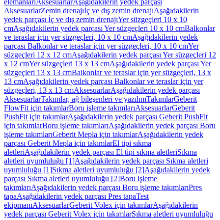
elemanları
Aksesuarlar
Aşağıdakilerin yedek parçası
Aksesuarlar
Zemin drenajı
İç ve dış zemin drenajı
Aşağıdakilerin
yedek parçası İç ve dış zemin drenajı
Yer süzgeçleri 10 x 10
cm
Aşağıdakilerin yedek parçası Yer süzgeçleri 10 x 10 cm
Balkonlar
ve teraslar için yer süzgeçleri, 10 x 10 cm
Aşağıdakilerin yedek
parçası Balkonlar ve teraslar için yer süzgeçleri, 10 x 10 cm
Yer
süzgeçleri 12 x 12 cm
Aşağıdakilerin yedek parçası Yer süzgeçleri 12
x 12 cm
Yer süzgeçleri 13 x 13 cm
Aşağıdakilerin yedek parçası Yer
süzgeçleri 13 x 13 cm
Balkonlar ve teraslar için yer süzgeçleri, 13 x
13 cm
Aşağıdakilerin yedek parçası Balkonlar ve teraslar için yer
süzgeçleri, 13 x 13 cm
Aksesuarlar
Aşağıdakilerin yedek parçası
Aksesuarlar
Takımlar, ağ bileşenleri ve yazılım
Takımlar
Geberit
FlowFit için takımlar
Boru işleme takımları
Aksesuarlar
Geberit
PushFit için takımlar
Aşağıdakilerin yedek parçası Geberit PushFit
için takımlar
Boru işleme takımları
Aşağıdakilerin yedek parçası Boru
işleme takımları
Geberit Mepla için takımlar
Aşağıdakilerin yedek
parçası Geberit Mepla için takımlar
El tipi sıkma
aletleri
Aşağıdakilerin yedek parçası El tipi sıkma aletleri
Sıkma
aletleri uyumluluğu [1]
Aşağıdakilerin yedek parçası Sıkma aletleri
uyumluluğu [1]
Sıkma aletleri uyumluluğu [2]
Aşağıdakilerin yedek
parçası Sıkma aletleri uyumluluğu [2]
Boru işleme
takımları
Aşağıdakilerin yedek parçası Boru işleme takımları
Pres
tapa
Aşağıdakilerin yedek parçası Pres tapa
Test
ekipmanı
Aksesuarlar
Geberit Volex için takımlar
Aşağıdakilerin
yedek parçası Geberit Volex için takımlar
Sıkma aletleri uyumluluğu