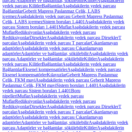
parçası Adaptörler ve bağlantılar, sökülebilir
Kilitler
Aşağıdakilerin
yedek parçası Kilitler
Bağlantılar
Aşağıdakilerin yedek parçası
Bağlantılar
Geberit Mapress Paslanmaz Çelik, LABS
içermez
Aşağıdakilerin yedek parçası Geberit Mapress Paslanmaz
Çelik, LABS içermez
Sistem boruları 1.4401
Aşağıdakilerin yedek
parçası Sistem boruları 1.4401
Muflar
Aşağıdakilerin yedek parçası
Muflar
Redüksiyonlar
Aşağıdakilerin yedek parçası
Redüksiyonlar
Dirsekler
Aşağıdakilerin yedek parçası Dirsekler
T
parçalar
Aşağıdakilerin yedek parçası T parçalar
Çıkarılamayan
adaptörler
Aşağıdakilerin yedek parçası Çıkarılamayan
adaptörler
Adaptörler ve bağlantılar, sökülebilir
Aşağıdakilerin yedek
parçası Adaptörler ve bağlantılar, sökülebilir
Kilitler
Aşağıdakilerin
yedek parçası Kilitler
Bağlantılar
Aşağıdakilerin yedek parçası
Bağlantılar
Eksenel kompensatörler
Aşağıdakilerin yedek parçası
Eksenel kompensatörler
Kılavuzlar
Geberit Mapress Paslanmaz
Çelik, FKM mavi
Aşağıdakilerin yedek parçası Geberit Mapress
Paslanmaz Çelik, FKM mavi
Sistem boruları 1.4401
Aşağıdakilerin
yedek parçası Sistem boruları 1.4401
Boru
nipelleri
Muflar
Aşağıdakilerin yedek parçası
Muflar
Redüksiyonlar
Aşağıdakilerin yedek parçası
Redüksiyonlar
Dirsekler
Aşağıdakilerin yedek parçası Dirsekler
T
parçalar
Aşağıdakilerin yedek parçası T parçalar
Çıkarılamayan
adaptörler
Aşağıdakilerin yedek parçası Çıkarılamayan
adaptörler
Adaptörler ve bağlantılar, sökülebilir
Aşağıdakilerin yedek
parçası Adaptörler ve bağlantılar, sökülebilir
Kilitler
Aşağıdakilerin