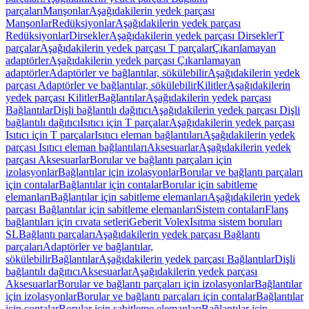
parçaları
Manşonlar
Aşağıdakilerin yedek parçası
Manşonlar
Redüksiyonlar
Aşağıdakilerin yedek parçası
Redüksiyonlar
Dirsekler
Aşağıdakilerin yedek parçası Dirsekler
T
parçalar
Aşağıdakilerin yedek parçası T parçalar
Çıkarılamayan
adaptörler
Aşağıdakilerin yedek parçası Çıkarılamayan
adaptörler
Adaptörler ve bağlantılar, sökülebilir
Aşağıdakilerin yedek
parçası Adaptörler ve bağlantılar, sökülebilir
Kilitler
Aşağıdakilerin
yedek parçası Kilitler
Bağlantılar
Aşağıdakilerin yedek parçası
Bağlantılar
Dişli bağlantılı dağıtıcı
Aşağıdakilerin yedek parçası Dişli
bağlantılı dağıtıcı
Isıtıcı için T parçalar
Aşağıdakilerin yedek parçası
Isıtıcı için T parçalar
Isıtıcı eleman bağlantıları
Aşağıdakilerin yedek
parçası Isıtıcı eleman bağlantıları
Aksesuarlar
Aşağıdakilerin yedek
parçası Aksesuarlar
Borular ve bağlantı parçaları için
izolasyonlar
Bağlantılar için izolasyonlar
Borular ve bağlantı parçaları
için contalar
Bağlantılar için contalar
Borular için sabitleme
elemanları
Bağlantılar için sabitleme elemanları
Aşağıdakilerin yedek
parçası Bağlantılar için sabitleme elemanları
Sistem contaları
Flanş
bağlantıları için cıvata setleri
Geberit Volex
Isıtma sistem boruları
SL
Bağlantı parçaları
Aşağıdakilerin yedek parçası Bağlantı
parçaları
Adaptörler ve bağlantılar,
sökülebilir
Bağlantılar
Aşağıdakilerin yedek parçası Bağlantılar
Dişli
bağlantılı dağıtıcı
Aksesuarlar
Aşağıdakilerin yedek parçası
Aksesuarlar
Borular ve bağlantı parçaları için izolasyonlar
Bağlantılar
için izolasyonlar
Borular ve bağlantı parçaları için contalar
Bağlantılar
için contalar
Borular için sabitleme elemanları
Bağlantılar için