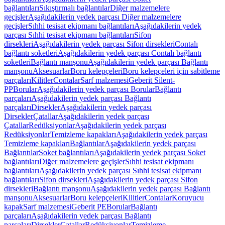
bağlantıları
Sıkıştırmalı bağlantılar
Diğer malzemelere
geçişler
Aşağıdakilerin yedek parçası Diğer malzemelere
geçişler
Sıhhi tesisat ekipmanı bağlantıları
Aşağıdakilerin yedek
parçası Sıhhi tesisat ekipmanı bağlantıları
Sifon
dirsekleri
Aşağıdakilerin yedek parçası Sifon dirsekleri
Contalı
bağlantı soketleri
Aşağıdakilerin yedek parçası Contalı bağlantı
soketleri
Bağlantı manşonu
Aşağıdakilerin yedek parçası Bağlantı
manşonu
Aksesuarlar
Boru kelepçeleri
Boru kelepçeleri için sabitleme
parçaları
Kilitler
Contalar
Sarf malzemesi
Geberit Silent-
PP
Borular
Aşağıdakilerin yedek parçası Borular
Bağlantı
parçaları
Aşağıdakilerin yedek parçası Bağlantı
parçaları
Dirsekler
Aşağıdakilerin yedek parçası
Dirsekler
Çatallar
Aşağıdakilerin yedek parçası
Çatallar
Redüksiyonlar
Aşağıdakilerin yedek parçası
Redüksiyonlar
Temizleme kapakları
Aşağıdakilerin yedek parçası
Temizleme kapakları
Bağlantılar
Aşağıdakilerin yedek parçası
Bağlantılar
Soket bağlantıları
Aşağıdakilerin yedek parçası Soket
bağlantıları
Diğer malzemelere geçişler
Sıhhi tesisat ekipmanı
bağlantıları
Aşağıdakilerin yedek parçası Sıhhi tesisat ekipmanı
bağlantıları
Sifon dirsekleri
Aşağıdakilerin yedek parçası Sifon
dirsekleri
Bağlantı manşonu
Aşağıdakilerin yedek parçası Bağlantı
manşonu
Aksesuarlar
Boru kelepçeleri
Kilitler
Contalar
Koruyucu
kapak
Sarf malzemesi
Geberit PE
Borular
Bağlantı
parçaları
Aşağıdakilerin yedek parçası Bağlantı
parçaları
Dirsekler
Çatallar
Redüksiyonlar
Temizleme