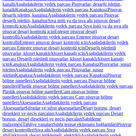
kanallı
Aşağıdakilerin yedek parçası Pisuvarlar, deşarjlı işletim,
kanallı
Kapaksız
Aşağıdakilerin yedek parçası Kapaksız
Pisuvar,
deşarjlı işletim, kanalsız
Aşağıdakilerin yedek parçası Pisuvar,
deşarjlı işletim, kanalsız
Sıva üstü ya da sıva altı pisuvar deşarj
kontrolü için
Aşağıdakilerin yedek parçası Sıva üstü ya da sıva altı
pisuvar deşarj kontrolü için
Entegre pisuvar deşarj
kontrollü
Aşağıdakilerin yedek parçası Entegre pisuvar deşarj
kontrollü
Entegre pisuvar deşarj kontrolü için
Aşağıdakilerin yedek
parçası Entegre pisuvar deşarj kontrolü için
Deşarjlı işletimli
pisuvarlar, klozet kapaklı/klozet kapağı için
Aşağıdakilerin yedek
parçası Deşarjlı işletimli pisuvarlar, klozet kapaklı/klozet kapağı
için
Kanalsız
Aşağıdakilerin yedek parçası Kanalsız
Pisuvarlar, susuz
işletim
Aşağıdakilerin yedek parçası Pisuvarlar, susuz
işletim
Kapaksız
Aşağıdakilerin yedek parçası Kapaksız
Pisuvar
bölme panelleri
Aşağıdakilerin yedek parçası Pisuvar bölme
panelleri
Plastik pisuvar bölme panelleri
Aşağıdakilerin yedek parçası
Plastik pisuvar bölme panelleri
Cam pisuvar bölme
panelleri
Aşağıdakilerin yedek parçası Cam pisuvar bölme
panelleri
Aksesuarlar
Aşağıdakilerin yedek parçası
Aksesuarlar
Sifonlar ve sifon aksesuarları
Deşarj borusu, deşarj
dirsekleri ve geçiş parçaları
Aşağıdakilerin yedek parçası Deşarj
borusu, deşarj dirsekleri ve geçiş parçaları
Sabitleme
malzemesi
Tahliye vanaları
Sıhhi tesisat ekipmanı bağlantıları
Pisuvar
deşarj kontrolleri
Sıva altı
Aşağıdakilerin yedek parçası Sıva
altı
Elektronik deşarj tetiklemeli, elektrikli
Aşağıdakilerin yedek