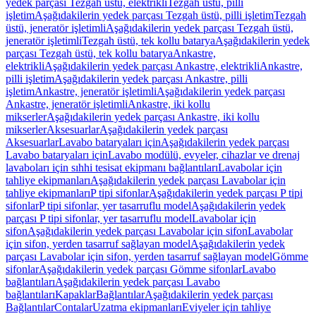
yedek parçası Tezgah üstü, elektrikli
Tezgah üstü, pilli
işletim
Aşağıdakilerin yedek parçası Tezgah üstü, pilli işletim
Tezgah
üstü, jeneratör işletimli
Aşağıdakilerin yedek parçası Tezgah üstü,
jeneratör işletimli
Tezgah üstü, tek kollu batarya
Aşağıdakilerin yedek
parçası Tezgah üstü, tek kollu batarya
Ankastre,
elektrikli
Aşağıdakilerin yedek parçası Ankastre, elektrikli
Ankastre,
pilli işletim
Aşağıdakilerin yedek parçası Ankastre, pilli
işletim
Ankastre, jeneratör işletimli
Aşağıdakilerin yedek parçası
Ankastre, jeneratör işletimli
Ankastre, iki kollu
mikserler
Aşağıdakilerin yedek parçası Ankastre, iki kollu
mikserler
Aksesuarlar
Aşağıdakilerin yedek parçası
Aksesuarlar
Lavabo bataryaları için
Aşağıdakilerin yedek parçası
Lavabo bataryaları için
Lavabo modülü, evyeler, cihazlar ve drenaj
lavaboları için sıhhi tesisat ekipmanı bağlantıları
Lavabolar için
tahliye ekipmanları
Aşağıdakilerin yedek parçası Lavabolar için
tahliye ekipmanları
P tipi sifonlar
Aşağıdakilerin yedek parçası P tipi
sifonlar
P tipi sifonlar, yer tasarruflu model
Aşağıdakilerin yedek
parçası P tipi sifonlar, yer tasarruflu model
Lavabolar için
sifon
Aşağıdakilerin yedek parçası Lavabolar için sifon
Lavabolar
için sifon, yerden tasarruf sağlayan model
Aşağıdakilerin yedek
parçası Lavabolar için sifon, yerden tasarruf sağlayan model
Gömme
sifonlar
Aşağıdakilerin yedek parçası Gömme sifonlar
Lavabo
bağlantıları
Aşağıdakilerin yedek parçası Lavabo
bağlantıları
Kapaklar
Bağlantılar
Aşağıdakilerin yedek parçası
Bağlantılar
Contalar
Uzatma ekipmanları
Eviyeler için tahliye