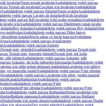
üçük lavabolar
Yarım tezgah lavabolar
Aşağıdakilerin yedek parçası
rçası Tezgah altı lavabolar
Çocuklar için lavabolar
Aşağıdakilerin
r
Aşağıdakilerin yedek parçası Sütunlar
Yarım ayaklar
Aşağıdakilerin
kilerin yedek parçası Lavabo alt dolapları
Küçük lavabolar
erin yedek parçası İkili lavabolar için
Lavabo tezgahları
Aşağıdakilerin
k lavabo için
Aşağıdakilerin yedek parçası Dikdörtgen çanak lavabo
 dolaplar
Boy dolapları
Aşağıdakilerin yedek parçası Boy dolapları
Orta
nyo mobilyaları
Aşağıdakilerin yedek parçası Diğer banyo
 düzenleme kutuları
Havlu askısı ve havlu kancası
Aydınlatma
Ayna
Aşağıdakilerin yedek parçası Ayna
Entegre
alı
Aşağıdakilerin yedek parçası Entegre
ı
Tezgah üstü, elektrikli
Aşağıdakilerin yedek parçası Tezgah üstü,
çası Tezgah üstü, jeneratör işletimli
Tezgah üstü, tek kollu
e, pilli işletim
Aşağıdakilerin yedek parçası Ankastre, pilli
parçası Ankastre, iki kollu mikserler
Aksesuarlar
Aşağıdakilerin yedek
boları için sıhhi tesisat ekipmanı bağlantıları
Lavabolar için tahliye
onlar, yer tasarruflu model
Aşağıdakilerin yedek parçası P tipi sifonlar,
l
Aşağıdakilerin yedek parçası Lavabolar için sifon, yerden tasarruf
ıları
Kapaklar
Bağlantılar
Aşağıdakilerin yedek parçası
sifonlar
Aşağıdakilerin yedek parçası P tipi
ye ekipmanları
P tipi sifonlar
Aşağıdakilerin yedek parçası P tipi
ılar
Aşağıdakilerin yedek parçası Bağlantılar
Drenaj lavaboları için
ifonları
Bağlantı manşonu
Aşağıdakilerin yedek parçası Bağlantı
er
Duşlar
Duşlar için zemin drenajı
Aşağıdakilerin yedek parçası Duşlar
lları için aksesuarlar
Duş zemini giderleri
Aşağıdakilerin yedek