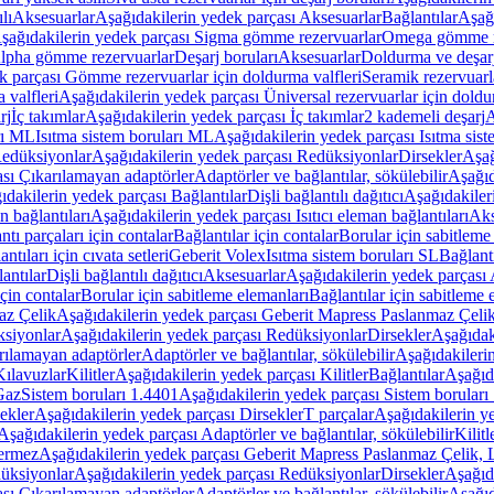
lı
Aksesuarlar
Aşağıdakilerin yedek parçası Aksesuarlar
Bağlantılar
Aşağı
şağıdakilerin yedek parçası Sigma gömme rezervuarlar
Omega gömme r
Alpha gömme rezervuarlar
Deşarj boruları
Aksesuarlar
Doldurma ve deşarj
k parçası Gömme rezervuarlar için doldurma valfleri
Seramik rezervuarla
 valfleri
Aşağıdakilerin yedek parçası Üniversal rezervuarlar için doldu
rj
İç takımlar
Aşağıdakilerin yedek parçası İç takımlar
2 kademeli deşarj
A
rı ML
Isıtma sistem boruları ML
Aşağıdakilerin yedek parçası Isıtma sis
edüksiyonlar
Aşağıdakilerin yedek parçası Redüksiyonlar
Dirsekler
Aşağ
ası Çıkarılamayan adaptörler
Adaptörler ve bağlantılar, sökülebilir
Aşağıd
ıdakilerin yedek parçası Bağlantılar
Dişli bağlantılı dağıtıcı
Aşağıdakileri
an bağlantıları
Aşağıdakilerin yedek parçası Isıtıcı eleman bağlantıları
Aks
tı parçaları için contalar
Bağlantılar için contalar
Borular için sabitleme
ntıları için cıvata setleri
Geberit Volex
Isıtma sistem boruları SL
Bağlantı
antılar
Dişli bağlantılı dağıtıcı
Aksesuarlar
Aşağıdakilerin yedek parçası 
için contalar
Borular için sabitleme elemanları
Bağlantılar için sabitleme 
az Çelik
Aşağıdakilerin yedek parçası Geberit Mapress Paslanmaz Çeli
siyonlar
Aşağıdakilerin yedek parçası Redüksiyonlar
Dirsekler
Aşağıdak
rılamayan adaptörler
Adaptörler ve bağlantılar, sökülebilir
Aşağıdakilerin
Kılavuzlar
Kilitler
Aşağıdakilerin yedek parçası Kilitler
Bağlantılar
Aşağıda
Gaz
Sistem boruları 1.4401
Aşağıdakilerin yedek parçası Sistem boruları
ekler
Aşağıdakilerin yedek parçası Dirsekler
T parçalar
Aşağıdakilerin ye
Aşağıdakilerin yedek parçası Adaptörler ve bağlantılar, sökülebilir
Kilitl
ermez
Aşağıdakilerin yedek parçası Geberit Mapress Paslanmaz Çelik
üksiyonlar
Aşağıdakilerin yedek parçası Redüksiyonlar
Dirsekler
Aşağıda
ası Çıkarılamayan adaptörler
Adaptörler ve bağlantılar, sökülebilir
Aşağıd