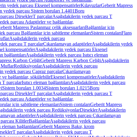
rin yedek parçası Eksenel kompensatörler
Kılavuzlar
Geberit Mapress
n yedek parçası Sistem boruları 1.4401
Boru
parçası Dirsekler
T parçalar
Aşağıdakilerin yedek parçası T
edek parçası Adaptörler ve bağlantılar,
eberit Mapress Paslanmaz çelik aksesuarları
Bağlantılar için
ek parçası Bağlantılar için sabitleme elemanları
Sistem contaları
Flanş
uflar
Aşağıdakilerin yedek parçası
dek parçası T parçalar
Çıkarılamayan adaptörler
Aşağıdakilerin yedek
el kompensatörler
Aşağıdakilerin yedek parçası Eksenel
an bağlantıları
Aşağıdakilerin yedek parçası Isıtıcı eleman
apress Karbon Çeliği
Geberit Mapress Karbon Çeliği
Aşağıdakilerin
 Muflar
Redüksiyonlar
Aşağıdakilerin yedek parçası
in yedek parçası Çapraz parçalar
Çıkarılamayan
ve bağlantılar, sökülebilir
Eksenel kompensatörler
Aşağıdakilerin
n T parçalar
Isıtıcı eleman bağlantıları
Aşağıdakilerin yedek parçası
vi
Sistem boruları 1.0034
Sistem boruları 1.0215
Boru
parçası Dirsekler
T parçalar
Aşağıdakilerin yedek parçası T
edek parçası Adaptörler ve bağlantılar,
orular için sabitleme elemanları
Sistem contaları
Geberit Mapress
ağıdakilerin yedek parçası Redüksiyonlar
Dirsekler
Aşağıdakilerin
lamayan adaptörler
Aşağıdakilerin yedek parçası Çıkarılamayan
parçası Kilitler
Bağlantılar
Aşağıdakilerin yedek parçası
ı eleman bağlantıları
Geberit Mapress Bakır, krom
rsekler
T parçalar
Aşağıdakilerin yedek parçası T