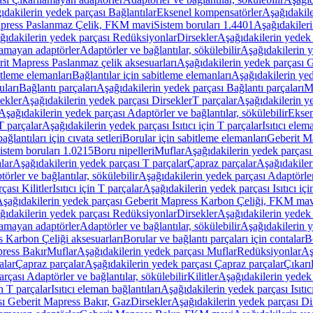
ıdakilerin yedek parçası Bağlantılar
Eksenel kompensatörler
Aşağıdakile
Mapress Paslanmaz Çelik, FKM mavi
Sistem boruları 1.4401
Aşağıdakileri
ğıdakilerin yedek parçası Redüksiyonlar
Dirsekler
Aşağıdakilerin yedek 
lamayan adaptörler
Adaptörler ve bağlantılar, sökülebilir
Aşağıdakilerin y
it Mapress Paslanmaz çelik aksesuarları
Aşağıdakilerin yedek parçası G
itleme elemanları
Bağlantılar için sabitleme elemanları
Aşağıdakilerin yed
uları
Bağlantı parçaları
Aşağıdakilerin yedek parçası Bağlantı parçaları
M
ekler
Aşağıdakilerin yedek parçası Dirsekler
T parçalar
Aşağıdakilerin ye
Aşağıdakilerin yedek parçası Adaptörler ve bağlantılar, sökülebilir
Eksen
 T parçalar
Aşağıdakilerin yedek parçası Isıtıcı için T parçalar
Isıtıcı elem
ağlantıları için cıvata setleri
Borular için sabitleme elemanları
Geberit M
istem boruları 1.0215
Boru nipelleri
Muflar
Aşağıdakilerin yedek parçası
lar
Aşağıdakilerin yedek parçası T parçalar
Çapraz parçalar
Aşağıdakiler
örler ve bağlantılar, sökülebilir
Aşağıdakilerin yedek parçası Adaptörler 
çası Kilitler
Isıtıcı için T parçalar
Aşağıdakilerin yedek parçası Isıtıcı içi
şağıdakilerin yedek parçası Geberit Mapress Karbon Çeliği, FKM ma
ğıdakilerin yedek parçası Redüksiyonlar
Dirsekler
Aşağıdakilerin yedek 
lamayan adaptörler
Adaptörler ve bağlantılar, sökülebilir
Aşağıdakilerin y
 Karbon Çeliği aksesuarları
Borular ve bağlantı parçaları için contalar
B
press Bakır
Muflar
Aşağıdakilerin yedek parçası Muflar
Redüksiyonlar
Aş
alar
Çapraz parçalar
Aşağıdakilerin yedek parçası Çapraz parçalar
Çıkarı
rçası Adaptörler ve bağlantılar, sökülebilir
Kilitler
Aşağıdakilerin yedek 
in T parçalar
Isıtıcı eleman bağlantıları
Aşağıdakilerin yedek parçası Isıtıc
sı Geberit Mapress Bakır, Gaz
Dirsekler
Aşağıdakilerin yedek parçası Di