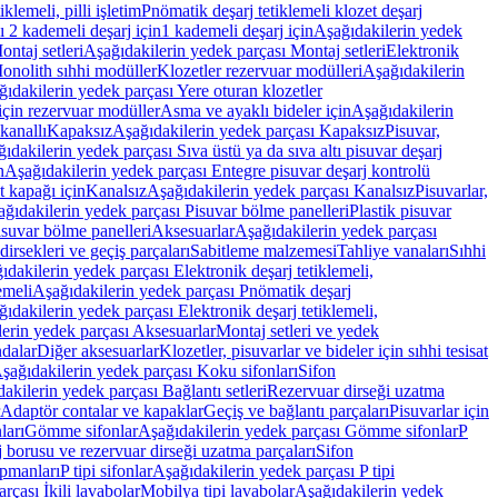
lemeli, pilli işletim
Pnömatik deşarj tetiklemeli klozet deşarj
 2 kademeli deşarj için
1 kademeli deşarj için
Aşağıdakilerin yedek
ontaj setleri
Aşağıdakilerin yedek parçası Montaj setleri
Elektronik
onolith sıhhi modüller
Klozetler rezervuar modülleri
Aşağıdakilerin
ıdakilerin yedek parçası Yere oturan klozetler
için rezervuar modüller
Asma ve ayaklı bideler için
Aşağıdakilerin
kanallı
Kapaksız
Aşağıdakilerin yedek parçası Kapaksız
Pisuvar,
ıdakilerin yedek parçası Sıva üstü ya da sıva altı pisuvar deşarj
n
Aşağıdakilerin yedek parçası Entegre pisuvar deşarj kontrolü
t kapağı için
Kanalsız
Aşağıdakilerin yedek parçası Kanalsız
Pisuvarlar,
ğıdakilerin yedek parçası Pisuvar bölme panelleri
Plastik pisuvar
suvar bölme panelleri
Aksesuarlar
Aşağıdakilerin yedek parçası
irsekleri ve geçiş parçaları
Sabitleme malzemesi
Tahliye vanaları
Sıhhi
ıdakilerin yedek parçası Elektronik deşarj tetiklemeli,
emeli
Aşağıdakilerin yedek parçası Pnömatik deşarj
ıdakilerin yedek parçası Elektronik deşarj tetiklemeli,
erin yedek parçası Aksesuarlar
Montaj setleri ve yedek
dalar
Diğer aksesuarlar
Klozetler, pisuvarlar ve bideler için sıhhi tesisat
şağıdakilerin yedek parçası Koku sifonları
Sifon
akilerin yedek parçası Bağlantı setleri
Rezervuar dirseği uzatma
Adaptör contalar ve kapaklar
Geçiş ve bağlantı parçaları
Pisuvarlar için
ları
Gömme sifonlar
Aşağıdakilerin yedek parçası Gömme sifonlar
P
 borusu ve rezervuar dirseği uzatma parçaları
Sifon
ipmanları
P tipi sifonlar
Aşağıdakilerin yedek parçası P tipi
rçası İkili lavabolar
Mobilya tipi lavabolar
Aşağıdakilerin yedek