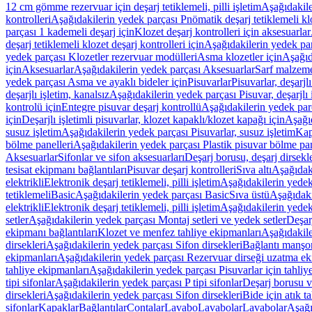
12 cm gömme rezervuar için deşarj tetiklemeli, pilli işletim
Aşağıdakile
kontrolleri
Aşağıdakilerin yedek parçası Pnömatik deşarj tetiklemeli klo
parçası 1 kademeli deşarj için
Klozet deşarj kontrolleri için aksesuarlar
deşarj tetiklemeli klozet deşarj kontrolleri için
Aşağıdakilerin yedek parç
yedek parçası Klozetler rezervuar modülleri
Asma klozetler için
Aşağıd
için
Aksesuarlar
Aşağıdakilerin yedek parçası Aksesuarlar
Sarf malzem
yedek parçası Asma ve ayaklı bideler için
Pisuvarlar
Pisuvarlar, deşarjlı
deşarjlı işletim, kanalsız
Aşağıdakilerin yedek parçası Pisuvar, deşarjlı 
kontrolü için
Entegre pisuvar deşarj kontrollü
Aşağıdakilerin yedek parç
için
Deşarjlı işletimli pisuvarlar, klozet kapaklı/klozet kapağı için
Aşağıd
susuz işletim
Aşağıdakilerin yedek parçası Pisuvarlar, susuz işletim
Kap
bölme panelleri
Aşağıdakilerin yedek parçası Plastik pisuvar bölme pan
Aksesuarlar
Sifonlar ve sifon aksesuarları
Deşarj borusu, deşarj dirsekle
tesisat ekipmanı bağlantıları
Pisuvar deşarj kontrolleri
Sıva altı
Aşağıdaki
elektrikli
Elektronik deşarj tetiklemeli, pilli işletim
Aşağıdakilerin yedek 
tetiklemeli
Basic
Aşağıdakilerin yedek parçası Basic
Sıva üstü
Aşağıdaki
elektrikli
Elektronik deşarj tetiklemeli, pilli işletim
Aşağıdakilerin yedek 
setler
Aşağıdakilerin yedek parçası Montaj setleri ve yedek setler
Deşarj
ekipmanı bağlantıları
Klozet ve menfez tahliye ekipmanları
Aşağıdakile
dirsekleri
Aşağıdakilerin yedek parçası Sifon dirsekleri
Bağlantı manşo
ekipmanları
Aşağıdakilerin yedek parçası Rezervuar dirseği uzatma ek
tahliye ekipmanları
Aşağıdakilerin yedek parçası Pisuvarlar için tahliy
tipi sifonlar
Aşağıdakilerin yedek parçası P tipi sifonlar
Deşarj borusu v
dirsekleri
Aşağıdakilerin yedek parçası Sifon dirsekleri
Bide için atık t
sifonlar
Kapaklar
Bağlantılar
Contalar
Lavabo
Lavabolar
Lavabolar
Aşağı