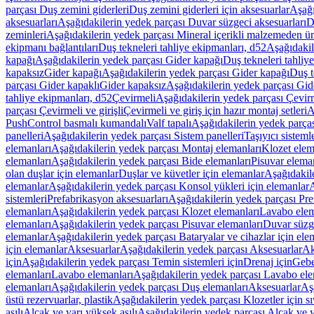
parçası Duş zemini giderleri
Duş zemini giderleri için aksesuarlar
Aşağı
aksesuarları
Aşağıdakilerin yedek parçası Duvar süzgeci aksesuarları
D
zeminleri
Aşağıdakilerin yedek parçası Mineral içerikli malzemeden ür
ekipmanı bağlantıları
Duş tekneleri tahliye ekipmanları, d52
Aşağıdakil
kapağı
Aşağıdakilerin yedek parçası Gider kapağı
Duş tekneleri tahliy
kapaksız
Gider kapağı
Aşağıdakilerin yedek parçası Gider kapağı
Duş t
parçası Gider kapaklı
Gider kapaksız
Aşağıdakilerin yedek parçası Gid
tahliye ekipmanları, d52
Çevirmeli
Aşağıdakilerin yedek parçası Çevir
parçası Çevirmeli ve girişli
Çevirmeli ve giriş için hazır montaj setleri
A
PushControl basmalı kumandalı
Valf tapalı
Aşağıdakilerin yedek parçası
panelleri
Aşağıdakilerin yedek parçası Sistem panelleri
Taşıyıcı sisteml
elemanları
Aşağıdakilerin yedek parçası Montaj elemanları
Klozet elem
elemanları
Aşağıdakilerin yedek parçası Bide elemanları
Pisuvar elema
olan duşlar için elemanlar
Duşlar ve küvetler için elemanlar
Aşağıdakile
elemanlar
Aşağıdakilerin yedek parçası Konsol yükleri için elemanlar
A
sistemleri
Prefabrikasyon aksesuarları
Aşağıdakilerin yedek parçası Pre
elemanları
Aşağıdakilerin yedek parçası Klozet elemanları
Lavabo elem
elemanları
Aşağıdakilerin yedek parçası Pisuvar elemanları
Duvar süzge
elemanlar
Aşağıdakilerin yedek parçası Bataryalar ve cihazlar için ele
için elemanlar
Aksesuarlar
Aşağıdakilerin yedek parçası Aksesuarlar
Ak
için
Aşağıdakilerin yedek parçası Temin sistemleri için
Drenaj için
Gebe
elemanları
Lavabo elemanları
Aşağıdakilerin yedek parçası Lavabo ele
elemanları
Aşağıdakilerin yedek parçası Duş elemanları
Aksesuarlar
Aş
üstü rezervuarlar, plastik
Aşağıdakilerin yedek parçası Klozetler için sıv
asılı
Alçak ve yarı yüksek asılı
Aşağıdakilerin yedek parçası Alçak ve y