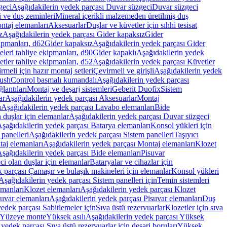
geci
Aşağıdakilerin yedek parçası Duvar süzgeci
Duvar süzgeci
i ve duş zeminleri
Mineral içerikli malzemeden üretilmiş duş
ntaj elemanları
Aksesuarlar
Duşlar ve küvetler için sıhhi tesisat
z
Aşağıdakilerin yedek parçası Gider kapaksız
Gider
ipmanları, d62
Gider kapaksız
Aşağıdakilerin yedek parçası Gider
leri tahliye ekipmanları, d90
Gider kapaklı
Aşağıdakilerin yedek
tler tahliye ekipmanları, d52
Aşağıdakilerin yedek parçası Küvetler
meli için hazır montaj setleri
Çevirmeli ve girişli
Aşağıdakilerin yedek
ushControl basmalı kumandalı
Aşağıdakilerin yedek parçası
lantıları
Montaj ve deşarj sistemleri
Geberit Duofix
Sistem
ar
Aşağıdakilerin yedek parçası Aksesuarlar
Montaj
ı
Aşağıdakilerin yedek parçası Lavabo elemanları
Bide
 duşlar için elemanlar
Aşağıdakilerin yedek parçası Duvar süzgeci
şağıdakilerin yedek parçası Batarya elemanları
Konsol yükleri için
 panelleri
Aşağıdakilerin yedek parçası Sistem panelleri
Taşıyıcı
aj elemanları
Aşağıdakilerin yedek parçası Montaj elemanları
Klozet
şağıdakilerin yedek parçası Bide elemanları
Pisuvar
i olan duşlar için elemanlar
Bataryalar ve cihazlar için
 parçası Çamaşır ve bulaşık makineleri için elemanlar
Konsol yükleri
Aşağıdakilerin yedek parçası Sistem panelleri için
Temin sistemleri
emanları
Klozet elemanları
Aşağıdakilerin yedek parçası Klozet
suvar elemanları
Aşağıdakilerin yedek parçası Pisuvar elemanları
Duş
edek parçası Sabitlemeler için
Sıva üstü rezervuarlar
Klozetler için sıva
ı Yüzeye monte
Yüksek asılı
Aşağıdakilerin yedek parçası Yüksek
yedek parçası Sıva üstü rezervuarlar için deşarj boruları
Yüksek