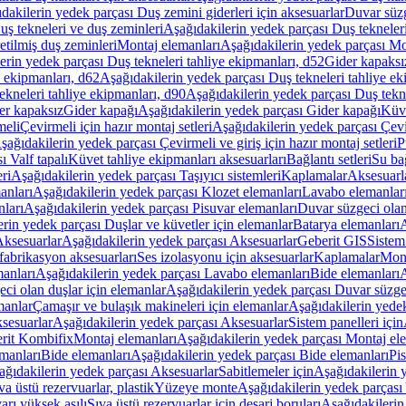
dakilerin yedek parçası Duş zemini giderleri için aksesuarlar
Duvar süz
uş tekneleri ve duş zeminleri
Aşağıdakilerin yedek parçası Duş tekneler
etilmiş duş zeminleri
Montaj elemanları
Aşağıdakilerin yedek parçası Mo
erin yedek parçası Duş tekneleri tahliye ekipmanları, d52
Gider kapaksı
e ekipmanları, d62
Aşağıdakilerin yedek parçası Duş tekneleri tahliye ek
ekneleri tahliye ekipmanları, d90
Aşağıdakilerin yedek parçası Duş tekne
er kapaksız
Gider kapağı
Aşağıdakilerin yedek parçası Gider kapağı
Küve
meli
Çevirmeli için hazır montaj setleri
Aşağıdakilerin yedek parçası Çevir
şağıdakilerin yedek parçası Çevirmeli ve giriş için hazır montaj setleri
P
 Valf tapalı
Küvet tahliye ekipmanları aksesuarları
Bağlantı setleri
Su bağ
eri
Aşağıdakilerin yedek parçası Taşıyıcı sistemleri
Kaplamalar
Aksesuarl
anları
Aşağıdakilerin yedek parçası Klozet elemanları
Lavabo elemanlar
nları
Aşağıdakilerin yedek parçası Pisuvar elemanları
Duvar süzgeci olan
rin yedek parçası Duşlar ve küvetler için elemanlar
Batarya elemanları
A
ksesuarlar
Aşağıdakilerin yedek parçası Aksesuarlar
Geberit GIS
Sistem
fabrikasyon aksesuarları
Ses izolasyonu için aksesuarlar
Kaplamalar
Mont
anları
Aşağıdakilerin yedek parçası Lavabo elemanları
Bide elemanları
A
ci olan duşlar için elemanlar
Aşağıdakilerin yedek parçası Duvar süzgec
manlar
Çamaşır ve bulaşık makineleri için elemanlar
Aşağıdakilerin yedek
sesuarlar
Aşağıdakilerin yedek parçası Aksesuarlar
Sistem panelleri için
rit Kombifix
Montaj elemanları
Aşağıdakilerin yedek parçası Montaj el
manları
Bide elemanları
Aşağıdakilerin yedek parçası Bide elemanları
Pi
ağıdakilerin yedek parçası Aksesuarlar
Sabitlemeler için
Aşağıdakilerin y
a üstü rezervuarlar, plastik
Yüzeye monte
Aşağıdakilerin yedek parças
arı yüksek asılı
Sıva üstü rezervuarlar için deşarj boruları
Aşağıdakilerin 