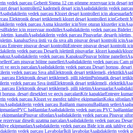
rin yedek parçası Geberit Sigma 12 cm gömme rezervuar için deşarj tetik
zet deşarj kontrolleri
2 kademeli deşarj için
Aşağıdakilerin yedek parçası
Aşağıdakilerin yedek parçası Klozet deşarj kontrolleri için aksesuarlar
M
ası Elektronik deşarj tetiklemeli klozet deşarj kontrolleri için
Geberit M
akilerin yedek parçası Asma klozetler için
Yere oturan klozetler için
Aşağ
esi
Bideler için rezervuar modüller
Aşağıdakilerin yedek parçası Bideler 
 işletim, kanallı
Aşağıdakilerin yedek parçası Pisuvarlar, deşarjlı işletim, 
işletim, kanalsız
Sıva üstü ya da sıva altı pisuvar deşarj kontrolü için
Aşağ
ası Entegre pisuvar deşarj kontrollü
Entegre pisuvar deşarj kontrolü içi
akilerin yedek parçası Deşarjlı işletimli pisuvarlar, klozet kapaklı/kloze
aksız
Aşağıdakilerin yedek parçası Kapaksız
Pisuvar bölme panelleri
Aşa
elleri
Cam pisuvar bölme panelleri
Aşağıdakilerin yedek parçası Cam pi
ri ve geçiş parçaları
Aşağıdakilerin yedek parçası Deşarj borusu, deşarj d
lerin yedek parçası Sıva altı
Elektronik deşarj tetiklemeli, elektrikli
Aşağ
parçası Elektronik deşarj tetiklemeli, pilli işletim
Pnömatik deşarj tetikl
lerin yedek parçası Sıva üstü
Elektronik deşarj tetiklemeli, elektrikli
Aşağ
parçası Elektronik deşarj tetiklemeli, pilli işletim
Aksesuarlar
Aşağıdakil
 borusu, deşarj dirsekleri ve geçiş parçaları
Kör kapaklar
Entegre kuman
rin yedek parçası Klozet ve menfez tahliye ekipmanları
Koku sifonları
A
nu
Aşağıdakilerin yedek parçası Bağlantı manşonu
Bağlantı setleri
Aşağıd
ipmanları
PVC bağlantılar
Aşağıdakilerin yedek parçası PVC bağlantılar
e ekipmanları
Pisuvar sifonları
Aşağıdakilerin yedek parçası Pisuvar sifon
e rezervuar dirseği uzatma parçaları
Aşağıdakilerin yedek parçası Deşarj
ahliye ekipmanları
Aşağıdakilerin yedek parçası Bide için atık tahliye ek
dakilerin yedek parçası Lavabolar
İkili lavabolar
Aşağıdakilerin yedek pa