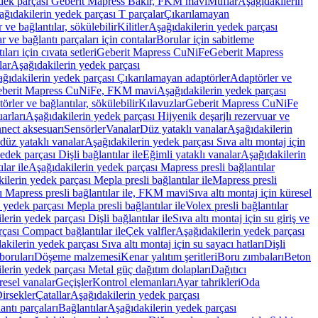
edek parçası Geberit Mapress Bakır, FKM mavi
Muflar
Aşağıdakilerin
ağıdakilerin yedek parçası T parçalar
Çıkarılamayan
ve bağlantılar, sökülebilir
Kilitler
Aşağıdakilerin yedek parçası
r ve bağlantı parçaları için contalar
Borular için sabitleme
ları için cıvata setleri
Geberit Mapress CuNiFe
Geberit Mapress
lar
Aşağıdakilerin yedek parçası
ğıdakilerin yedek parçası Çıkarılamayan adaptörler
Adaptörler ve
berit Mapress CuNiFe, FKM mavi
Aşağıdakilerin yedek parçası
rler ve bağlantılar, sökülebilir
Kılavuzlar
Geberit Mapress CuNiFe
arları
Aşağıdakilerin yedek parçası Hijyenik deşarjlı rezervuar ve
nnect aksesuarı
Sensörler
Vanalar
Düz yataklı vanalar
Aşağıdakilerin
 düz yataklı vanalar
Aşağıdakilerin yedek parçası Sıva altı montaj için
dek parçası Dişli bağlantılar ile
Eğimli yataklı vanalar
Aşağıdakilerin
lar ile
Aşağıdakilerin yedek parçası Mapress presli bağlantılar
ilerin yedek parçası Mepla presli bağlantılar ile
Mapress presli
ı Mapress presli bağlantılar ile, FKM mavi
Sıva altı montaj için küresel
 yedek parçası Mepla presli bağlantılar ile
Volex presli bağlantılar
erin yedek parçası Dişli bağlantılar ile
Sıva altı montaj için su giriş ve
çası Compact bağlantılar ile
Çek valfler
Aşağıdakilerin yedek parçası
kilerin yedek parçası Sıva altı montaj için su sayacı hatları
Dişli
boruları
Döşeme malzemesi
Kenar yalıtım şeritleri
Boru zımbaları
Beton
lerin yedek parçası Metal güç dağıtım dolapları
Dağıtıcı
esel vanalar
Geçişler
Kontrol elemanları
Ayar tahrikleri
Oda
irsekler
Çatallar
Aşağıdakilerin yedek parçası
antı parçaları
Bağlantılar
Aşağıdakilerin yedek parçası