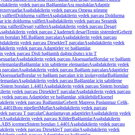
dakilerin yedek parçası Bağlantılar
Ara musluklar
Adaptör
ezervuarlar
Aşağıdakilerin yedek parçası Omega gömme
 valfleri
Doldurma valfleri
Aşağıdakilerin yedek parçası Doldurma
r için doldurma valfleri
Aşağıdakilerin yedek parçası Seramik
rma valfleri
Deşarj valfleri
Aşağıdakilerin yedek parçası Deşarj
şağıdakilerin yedek parçası 2 kademeli deşarj
Temin sistemleri
Geberit
tem boruları ML
Bağlantı parçaları
Aşağıdakilerin yedek parçası
ıdakilerin yedek parçası Dirsekler
T parçalar
Aşağıdakilerin yedek
akilerin yedek parçası Adaptörler ve bağlantılar,
n yedek parçası Dişli bağlantılı dağıtıcı
Isıtıcı için T
esuarlar
Aşağıdakilerin yedek parçası Aksesuarlar
Borular ve bağlantı
 elemanları
Bağlantılar için sabitleme elemanları
Aşağıdakilerin yedek
 parçaları
Aşağıdakilerin yedek parçası Bağlantı parçaları
Adaptörler
Aksesuarlar
Borular ve bağlantı parçaları için izolasyonlar
Bağlantılar
elemanları
Aşağıdakilerin yedek parçası Bağlantılar için sabitleme
k
Sistem boruları 1.4401
Aşağıdakilerin yedek parçası Sistem boruları
ilerin yedek parçası Dirsekler
T parçalar
Aşağıdakilerin yedek parçası
 yedek parçası Adaptörler ve bağlantılar, sökülebilir
Eksenel
kilerin yedek parçası Bağlantılar
Geberit Mapress Paslanmaz Çelik,
 1.4401
Boru nipelleri
Muflar
Aşağıdakilerin yedek parçası
dek parçası T parçalar
Çıkarılamayan adaptörler
Aşağıdakilerin yedek
er
Aşağıdakilerin yedek parçası Kilitler
Bağlantılar
Aşağıdakilerin
, LABS içermez
Sistem boruları 1.4401
Aşağıdakilerin yedek parçası
kilerin yedek parçası Dirsekler
T parçalar
Aşağıdakilerin yedek
akilerin yedek parçası Adaptörler ve bağlantılar,