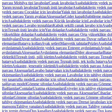
parçası Mobilya tipi lavabolar
Çanak lavabolar
Aşağıdakilerin yedek p
Yarım tezgah lavabolar
Tezgah üstü lavabolar
Aşağıdakilerin yedek par
yedek parçası Çocuklar için lavabolar
Yalak tipi lavabolar
Aşağıdakiler
yedek parçası Yarım ayaklar
Aksesuarlar
Gider kapağı
Sabitleme malze
için
Aşağıdakilerin yedek parçası Küçük lavabolar için
Lavabolar için
A
yedek parçası Lavabo tezgahları
Kabuk şekilli çanak lavabo için
Aşağıd
için
Tezgah üstü lavabo için
Yan dolaplar
Aşağıdakilerin yedek parçası 
yükseklikte dolaplar
Aşağıdakilerin yedek parçası Orta yükseklikte do
mobilyaları
Duvar rafları
Aşağıdakilerin yedek parçası Duvar rafları
Aks
elemanları
Batarya kolları
Ayak setleri
Manyetik tahtalar
Prizler
Aşağıdak
aydınlatmalı
Aşağıdakilerin yedek parçası Entegre aydınlatmalı
Aynalı 
aydınlatmalı
Aksesuarlar
Aydınlatma elemanları
Diğer aksesuarlar
Batar
elektrikli
Tezgah üstü, pilli işletim
Aşağıdakilerin yedek parçası Tezgah ü
batarya
Aşağıdakilerin yedek parçası Tezgah üstü, tek kollu batarya
Ank
işletim
Ankastre, jeneratör işletimli
Aşağıdakilerin yedek parçası Ankastr
parçası Aksesuarlar
Lavabo bataryaları için
Aşağıdakilerin yedek parças
ekipmanları
Aşağıdakilerin yedek parçası Lavabolar için tahliye ekipm
yer tasarruflu model
Lavabolar için sifon
Aşağıdakilerin yedek parçası 
sağlayan model
Gömme sifonlar
Aşağıdakilerin yedek parçası Gömme 
Bağlantılar
Contalar
Uzatma ekipmanları
Eviyeler için tahliye ekipmanl
sifonlar
Aksesuarlar
Aşağıdakilerin yedek parçası Aksesuarlar
Cihazlar 
sifonlar
Gömme sifonlar
Aşağıdakilerin yedek parçası Gömme sifonlar
tahliye ekipmanları
Aşağıdakilerin yedek parçası Drenaj lavaboları içi
manşonu
Tahliye vanaları
Aşağıdakilerin yedek parçası Tahliye vanalar
için zemin drenajı
Duş kanalları
Aşağıdakilerin yedek parçası Duş kana