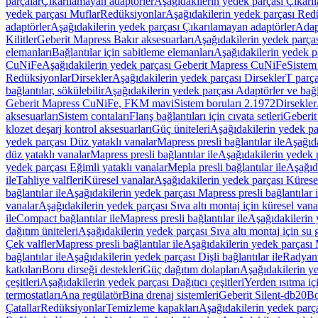
parçalar
Çıkarılamayan adaptörler
Aşağıdakilerin yedek parçası Çıkarı
yedek parçası Muflar
Redüksiyonlar
Aşağıdakilerin yedek parçası Red
adaptörler
Aşağıdakilerin yedek parçası Çıkarılamayan adaptörler
Adapt
Kilitler
Geberit Mapress Bakır aksesuarları
Aşağıdakilerin yedek parças
elemanları
Bağlantılar için sabitleme elemanları
Aşağıdakilerin yedek pa
CuNiFe
Aşağıdakilerin yedek parçası Geberit Mapress CuNiFe
Sistem
Redüksiyonlar
Dirsekler
Aşağıdakilerin yedek parçası Dirsekler
T parça
bağlantılar, sökülebilir
Aşağıdakilerin yedek parçası Adaptörler ve bağla
Geberit Mapress CuNiFe, FKM mavi
Sistem boruları 2.1972
Dirsekler
aksesuarları
Sistem contaları
Flanş bağlantıları için cıvata setleri
Geberit
klozet deşarj kontrol aksesuarları
Güç üniteleri
Aşağıdakilerin yedek pa
yedek parçası Düz yataklı vanalar
Mapress presli bağlantılar ile
Aşağıda
düz yataklı vanalar
Mapress presli bağlantılar ile
Aşağıdakilerin yedek p
yedek parçası Eğimli yataklı vanalar
Mepla presli bağlantılar ile
Aşağıda
ile
Tahliye valfleri
Küresel vanalar
Aşağıdakilerin yedek parçası Kürese
bağlantılar ile
Aşağıdakilerin yedek parçası Mapress presli bağlantılar i
vanalar
Aşağıdakilerin yedek parçası Sıva altı montaj için küresel vana
ile
Compact bağlantılar ile
Mapress presli bağlantılar ile
Aşağıdakilerin 
dağıtım üniteleri
Aşağıdakilerin yedek parçası Sıva altı montaj için su g
Çek valfler
Mapress presli bağlantılar ile
Aşağıdakilerin yedek parçası M
bağlantılar ile
Aşağıdakilerin yedek parçası Dişli bağlantılar ile
Radyant
katkıları
Boru dirseği destekleri
Güç dağıtım dolapları
Aşağıdakilerin ye
çeşitleri
Aşağıdakilerin yedek parçası Dağıtıcı çeşitleri
Yerden ısıtma iç
termostatları
Ana regülatör
Bina drenaj sistemleri
Geberit Silent-db20
Bo
Çatallar
Redüksiyonlar
Temizleme kapakları
Aşağıdakilerin yedek parç