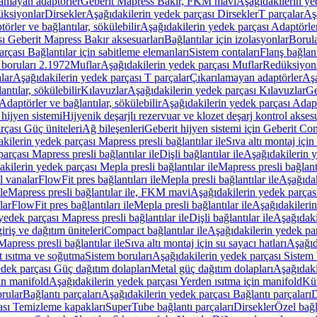
lamayan adaptörler
Geberit Mapress Bakır, FKM mavi
Aşağıdakilerin y
üksiyonlar
Dirsekler
Aşağıdakilerin yedek parçası Dirsekler
T parçalar
Aş
örler ve bağlantılar, sökülebilir
Aşağıdakilerin yedek parçası Adaptörler 
ı Geberit Mapress Bakır aksesuarları
Bağlantılar için izolasyonlar
Borula
rçası Bağlantılar için sabitleme elemanları
Sistem contaları
Flanş bağlantı
 boruları 2.1972
Muflar
Aşağıdakilerin yedek parçası Muflar
Redüksiyon
lar
Aşağıdakilerin yedek parçası T parçalar
Çıkarılamayan adaptörler
Aşa
ntılar, sökülebilir
Kılavuzlar
Aşağıdakilerin yedek parçası Kılavuzlar
Ge
Adaptörler ve bağlantılar, sökülebilir
Aşağıdakilerin yedek parçası Adaptö
 hijyen sistemi
Hijyenik deşarjlı rezervuar ve klozet deşarj kontrol aksesu
rçası Güç üniteleri
Ağ bileşenleri
Geberit hijyen sistemi için Geberit Co
kilerin yedek parçası Mapress presli bağlantılar ile
Sıva altı montaj için
arçası Mapress presli bağlantılar ile
Dişli bağlantılar ile
Aşağıdakilerin ye
kilerin yedek parçası Mepla presli bağlantılar ile
Mapress presli bağlantı
l vanalar
FlowFit pres bağlantıları ile
Mepla presli bağlantılar ile
Aşağıdak
le
Mapress presli bağlantılar ile, FKM mavi
Aşağıdakilerin yedek parças
lar
FlowFit pres bağlantıları ile
Mepla presli bağlantılar ile
Aşağıdakilerin
yedek parçası Mapress presli bağlantılar ile
Dişli bağlantılar ile
Aşağıdakil
iriş ve dağıtım üniteleri
Compact bağlantılar ile
Aşağıdakilerin yedek par
apress presli bağlantılar ile
Sıva altı montaj için su sayacı hatları
Aşağıda
 ısıtma ve soğutma
Sistem boruları
Aşağıdakilerin yedek parçası Sistem 
dek parçası Güç dağıtım dolapları
Metal güç dağıtım dolapları
Aşağıdaki
in manifold
Aşağıdakilerin yedek parçası Yerden ısıtma için manifold
Kür
rular
Bağlantı parçaları
Aşağıdakilerin yedek parçası Bağlantı parçaları
D
ası Temizleme kapakları
SuperTube bağlantı parçaları
Dirsekler
Özel bağl