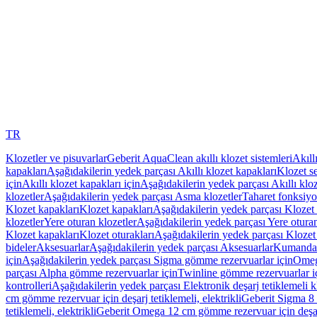
TR
Klozetler ve pisuvarlar
Geberit AquaClean akıllı klozet sistemleri
Akıll
kapakları
Aşağıdakilerin yedek parçası Akıllı klozet kapakları
Klozet se
için
Akıllı klozet kapakları için
Aşağıdakilerin yedek parçası Akıllı kloz
klozetler
Aşağıdakilerin yedek parçası Asma klozetler
Taharet fonksiyon
Klozet kapakları
Klozet kapakları
Aşağıdakilerin yedek parçası Klozet 
klozetler
Yere oturan klozetler
Aşağıdakilerin yedek parçası Yere oturan
Klozet kapakları
Klozet oturakları
Aşağıdakilerin yedek parçası Klozet 
bideler
Aksesuarlar
Aşağıdakilerin yedek parçası Aksesuarlar
Kumanda k
için
Aşağıdakilerin yedek parçası Sigma gömme rezervuarlar için
Omeg
parçası Alpha gömme rezervuarlar için
Twinline gömme rezervuarlar i
kontrolleri
Aşağıdakilerin yedek parçası Elektronik deşarj tetiklemeli kl
cm gömme rezervuar için deşarj tetiklemeli, elektrikli
Geberit Sigma 8 c
tetiklemeli, elektrikli
Geberit Omega 12 cm gömme rezervuar için deşarj 