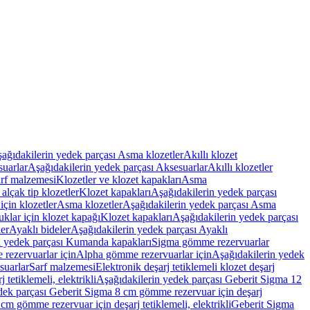
ağıdakilerin yedek parçası Asma klozetler
Akıllı klozet
uarlar
Aşağıdakilerin yedek parçası Aksesuarlar
Akıllı klozetler
rf malzemesi
Klozetler ve klozet kapakları
Asma
alçak tip klozetler
Klozet kapakları
Aşağıdakilerin yedek parçası
çin klozetler
Asma klozetler
Aşağıdakilerin yedek parçası Asma
klar için klozet kapağı
Klozet kapakları
Aşağıdakilerin yedek parçası
er
Ayaklı bideler
Aşağıdakilerin yedek parçası Ayaklı
n yedek parçası Kumanda kapakları
Sigma gömme rezervuarlar
rezervuarlar için
Alpha gömme rezervuarlar için
Aşağıdakilerin yedek
suarlar
Sarf malzemesi
Elektronik deşarj tetiklemeli klozet deşarj
tetiklemeli, elektrikli
Aşağıdakilerin yedek parçası Geberit Sigma 12
dek parçası Geberit Sigma 8 cm gömme rezervuar için deşarj
m gömme rezervuar için deşarj tetiklemeli, elektrikli
Geberit Sigma