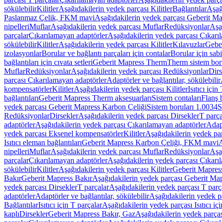
sökülebilir
Kilitler
Aşağıdakilerin yedek parçası Kilitler
Bağlantılar
Aşağ
Paslanmaz Çelik, FKM mavi
Aşağıdakilerin yedek parçası Geberit 
nipelleri
Muflar
Aşağıdakilerin yedek parçası Muflar
Redüksiyonlar
Aşa
parçalar
Çıkarılamayan adaptörler
Aşağıdakilerin yedek parçası Çıkarı
sökülebilir
Kilitler
Aşağıdakilerin yedek parçası Kilitler
Kılavuzlar
Geber
izolasyonlar
Borular ve bağlantı parçaları için contalar
Borular için sab
bağlantıları için cıvata setleri
Geberit Mapress Therm
Therm sistem bor
Muflar
Redüksiyonlar
Aşağıdakilerin yedek parçası Redüksiyonlar
Dirs
parçası Çıkarılamayan adaptörler
Adaptörler ve bağlantılar, sökülebilir
kompensatörler
Kilitler
Aşağıdakilerin yedek parçası Kilitler
Isıtıcı için
bağlantıları
Geberit Mapress Therm aksesuarları
Sistem contaları
Flanş b
yedek parçası Geberit Mapress Karbon Çeliği
Sistem boruları 1.0034
S
Redüksiyonlar
Dirsekler
Aşağıdakilerin yedek parçası Dirsekler
T parça
adaptörler
Aşağıdakilerin yedek parçası Çıkarılamayan adaptörler
Adapt
yedek parçası Eksenel kompensatörler
Kilitler
Aşağıdakilerin yedek par
Isıtıcı eleman bağlantıları
Geberit Mapress Karbon Çeliği, FKM mavi
A
nipelleri
Muflar
Aşağıdakilerin yedek parçası Muflar
Redüksiyonlar
Aşa
parçalar
Çıkarılamayan adaptörler
Aşağıdakilerin yedek parçası Çıkarı
sökülebilir
Kilitler
Aşağıdakilerin yedek parçası Kilitler
Geberit Mapress
Bakır
Geberit Mapress Bakır
Aşağıdakilerin yedek parçası Geberit Ma
yedek parçası Dirsekler
T parçalar
Aşağıdakilerin yedek parçası T parç
adaptörler
Adaptörler ve bağlantılar, sökülebilir
Aşağıdakilerin yedek pa
Bağlantılar
Isıtıcı için T parçalar
Aşağıdakilerin yedek parçası Isıtıcı iç
kaplı
Dirsekler
Geberit Mapress Bakır, Gaz
Aşağıdakilerin yedek parça