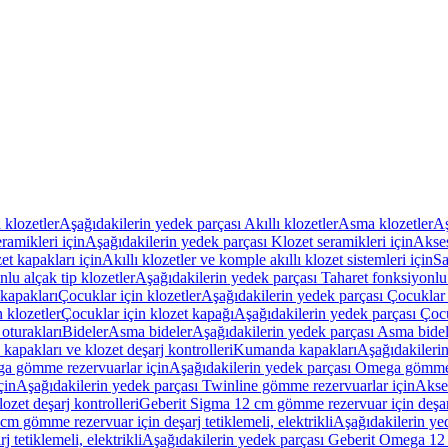
ı klozetler
Aşağıdakilerin yedek parçası Akıllı klozetler
Asma klozetler
Aş
ramikleri için
Aşağıdakilerin yedek parçası Klozet seramikleri için
Akses
et kapakları için
Akıllı klozetler ve komple akıllı klozet sistemleri için
Sa
lu alçak tip klozetler
Aşağıdakilerin yedek parçası Taharet fonksiyonlu 
kapakları
Çocuklar için klozetler
Aşağıdakilerin yedek parçası Çocuklar i
 klozetler
Çocuklar için klozet kapağı
Aşağıdakilerin yedek parçası Çocu
oturakları
Bideler
Asma bideler
Aşağıdakilerin yedek parçası Asma bidel
apakları ve klozet deşarj kontrolleri
Kumanda kapakları
Aşağıdakileri
a gömme rezervuarlar için
Aşağıdakilerin yedek parçası Omega gömme 
çin
Aşağıdakilerin yedek parçası Twinline gömme rezervuarlar için
Akse
ozet deşarj kontrolleri
Geberit Sigma 12 cm gömme rezervuar için deşarj 
m gömme rezervuar için deşarj tetiklemeli, elektrikli
Aşağıdakilerin ye
tetiklemeli, elektrikli
Aşağıdakilerin yedek parçası Geberit Omega 12 c