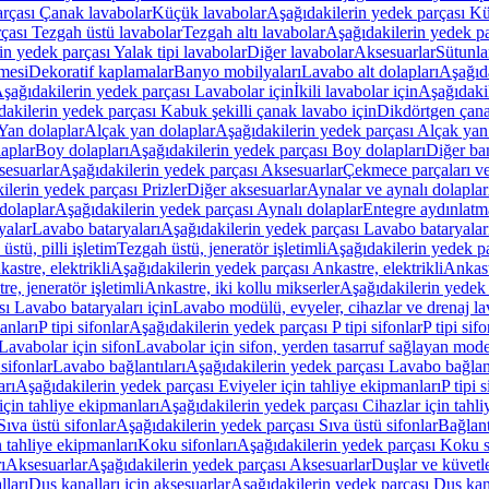
arçası Çanak lavabolar
Küçük lavabolar
Aşağıdakilerin yedek parçası K
çası Tezgah üstü lavabolar
Tezgah altı lavabolar
Aşağıdakilerin yedek pa
in yedek parçası Yalak tipi lavabolar
Diğer lavabolar
Aksesuarlar
Sütunla
mesi
Dekoratif kaplamalar
Banyo mobilyaları
Lavabo alt dolapları
Aşağıda
şağıdakilerin yedek parçası Lavabolar için
İkili lavabolar için
Aşağıdakil
akilerin yedek parçası Kabuk şekilli çanak lavabo için
Dikdörtgen çana
Yan dolaplar
Alçak yan dolaplar
Aşağıdakilerin yedek parçası Alçak yan
laplar
Boy dolapları
Aşağıdakilerin yedek parçası Boy dolapları
Diğer ba
esuarlar
Aşağıdakilerin yedek parçası Aksesuarlar
Çekmece parçaları ve
ilerin yedek parçası Prizler
Diğer aksesuarlar
Aynalar ve aynalı dolaplar
dolaplar
Aşağıdakilerin yedek parçası Aynalı dolaplar
Entegre aydınlatm
yalar
Lavabo bataryaları
Aşağıdakilerin yedek parçası Lavabo bataryalar
stü, pilli işletim
Tezgah üstü, jeneratör işletimli
Aşağıdakilerin yedek par
astre, elektrikli
Aşağıdakilerin yedek parçası Ankastre, elektrikli
Ankastr
e, jeneratör işletimli
Ankastre, iki kollu mikserler
Aşağıdakilerin yedek 
ı Lavabo bataryaları için
Lavabo modülü, evyeler, cihazlar ve drenaj lava
anları
P tipi sifonlar
Aşağıdakilerin yedek parçası P tipi sifonlar
P tipi sif
Lavabolar için sifon
Lavabolar için sifon, yerden tasarruf sağlayan mode
sifonlar
Lavabo bağlantıları
Aşağıdakilerin yedek parçası Lavabo bağlant
arı
Aşağıdakilerin yedek parçası Eviyeler için tahliye ekipmanları
P tipi 
için tahliye ekipmanları
Aşağıdakilerin yedek parçası Cihazlar için tahli
Sıva üstü sifonlar
Aşağıdakilerin yedek parçası Sıva üstü sifonlar
Bağlant
n tahliye ekipmanları
Koku sifonları
Aşağıdakilerin yedek parçası Koku s
ı
Aksesuarlar
Aşağıdakilerin yedek parçası Aksesuarlar
Duşlar ve küvetl
lları
Duş kanalları için aksesuarlar
Aşağıdakilerin yedek parçası Duş kana