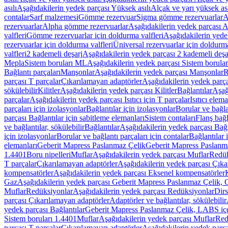
asılı
Aşağıdakilerin yedek parçası Yüksek asılı
Alçak ve yarı yüksek ası
contalar
Sarf malzemesi
Gömme rezervuar
Sigma gömme rezervuarlar
A
rezervuarlar
Alpha gömme rezervuarlar
Aşağıdakilerin yedek parçası 
valfleri
Gömme rezervuarlar için doldurma valfleri
Aşağıdakilerin yede
rezervuarlar için doldurma valfleri
Üniversal rezervuarlar için doldurma
valfleri
2 kademeli deşarj
Aşağıdakilerin yedek parçası 2 kademeli deşa
Mepla
Sistem boruları ML
Aşağıdakilerin yedek parçası Sistem borula
Bağlantı parçaları
Manşonlar
Aşağıdakilerin yedek parçası Manşonlar
R
parçası T parçalar
Çıkarılamayan adaptörler
Aşağıdakilerin yedek parç
sökülebilir
Kilitler
Aşağıdakilerin yedek parçası Kilitler
Bağlantılar
Aşağ
parçalar
Aşağıdakilerin yedek parçası Isıtıcı için T parçalar
Isıtıcı elem
parçaları için izolasyonlar
Bağlantılar için izolasyonlar
Borular ve bağlan
parçası Bağlantılar için sabitleme elemanları
Sistem contaları
Flanş bağla
ve bağlantılar, sökülebilir
Bağlantılar
Aşağıdakilerin yedek parçası Bağl
için izolasyonlar
Borular ve bağlantı parçaları için contalar
Bağlantılar 
elemanları
Geberit Mapress Paslanmaz Çelik
Geberit Mapress Paslanm
1.4401
Boru nipelleri
Muflar
Aşağıdakilerin yedek parçası Muflar
Redük
T parçalar
Çıkarılamayan adaptörler
Aşağıdakilerin yedek parçası Çıka
kompensatörler
Aşağıdakilerin yedek parçası Eksenel kompensatörler
Gaz
Aşağıdakilerin yedek parçası Geberit Mapress Paslanmaz Çelik, 
Muflar
Redüksiyonlar
Aşağıdakilerin yedek parçası Redüksiyonlar
Dirs
parçası Çıkarılamayan adaptörler
Adaptörler ve bağlantılar, sökülebilir
yedek parçası Bağlantılar
Geberit Mapress Paslanmaz Çelik, LABS iç
Sistem boruları 1.4401
Muflar
Aşağıdakilerin yedek parçası Muflar
Red
parçası T parçalar
Çıkarılamayan adaptörler
Aşağıdakilerin yedek parç