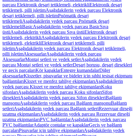
parçası Elektronik deşarj tetiklemeli, elektrikli
Elektronik deşarj
tetiklemeli, pilli işletim
Aşağıdakilerin yedek parçası Elektronik
deşarj tetiklemeli, pilli işletim
Pnömatik deşarj
tetiklemeli
Aşağıdakilerin yedek parçası Pnömatik deşarj
tetiklemeli
Basic
Aşağıdakilerin yedek parçası Basic
Sıva
üstü
Aşağıdakilerin yedek parçası Sıva üstü
Elektronik deşarj
tetiklemeli, elektrikli
Aşağıdakilerin yedek parçası Elektronik deşarj
tetiklemeli, elektrikli
Elektronik deşarj tetiklemeli, pilli
işletim
Aşağıdakilerin yedek parçası Elektronik deşarj tetiklemeli,
pilli işletim
Aksesuarlar
Aşağıdakilerin yedek parçası
Aksesuarlar
Montaj setleri ve yedek setler
Aşağıdakilerin yedek
parçası Montaj setleri ve yedek setler
Deşarj borusu, deşarj dirsekleri
ve geçiş parçaları
Kör kapaklar
Entegre kumandalar
Diğer
aksesuarlar
Klozetler, pisuvarlar ve bideler için sıhhi tesisat ekipmanı
bağlantıları
Klozet ve menfez tahliye ekipmanları
Aşağıdakilerin
yedek parçası Klozet ve menfez tahliye ekipmanları
Koku
sifonları
Aşağıdakilerin yedek parçası Koku sifonları
Sifon
dirsekleri
Aşağıdakilerin yedek parçası Sifon dirsekleri
Bağlantı
manşonu
Aşağıdakilerin yedek parçası Bağlantı manşonu
Bağlantı
setleri
Aşağıdakilerin yedek parçası Bağlantı setleri
Rezervuar dirseği
uzatma ekipmanları
Aşağıdakilerin yedek parçası Rezervuar dirseği
uzatma ekipmanları
PVC bağlantılar
Aşağıdakilerin yedek parçası
PVC bağlantılar
Adaptör contalar ve kapaklar
Geçiş ve bağlantı
parçaları
Pisuvarlar için tahliye ekipmanları
Aşağıdakilerin yedek
parçası Pisuvarlar için tahliye ekipmanları
Pisuvar