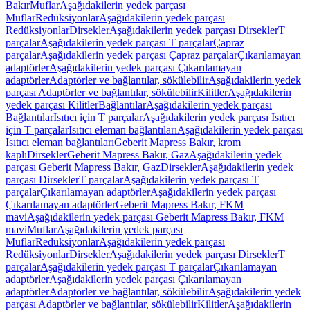
Bakır
Muflar
Aşağıdakilerin yedek parçası
Muflar
Redüksiyonlar
Aşağıdakilerin yedek parçası
Redüksiyonlar
Dirsekler
Aşağıdakilerin yedek parçası Dirsekler
T
parçalar
Aşağıdakilerin yedek parçası T parçalar
Çapraz
parçalar
Aşağıdakilerin yedek parçası Çapraz parçalar
Çıkarılamayan
adaptörler
Aşağıdakilerin yedek parçası Çıkarılamayan
adaptörler
Adaptörler ve bağlantılar, sökülebilir
Aşağıdakilerin yedek
parçası Adaptörler ve bağlantılar, sökülebilir
Kilitler
Aşağıdakilerin
yedek parçası Kilitler
Bağlantılar
Aşağıdakilerin yedek parçası
Bağlantılar
Isıtıcı için T parçalar
Aşağıdakilerin yedek parçası Isıtıcı
için T parçalar
Isıtıcı eleman bağlantıları
Aşağıdakilerin yedek parçası
Isıtıcı eleman bağlantıları
Geberit Mapress Bakır, krom
kaplı
Dirsekler
Geberit Mapress Bakır, Gaz
Aşağıdakilerin yedek
parçası Geberit Mapress Bakır, Gaz
Dirsekler
Aşağıdakilerin yedek
parçası Dirsekler
T parçalar
Aşağıdakilerin yedek parçası T
parçalar
Çıkarılamayan adaptörler
Aşağıdakilerin yedek parçası
Çıkarılamayan adaptörler
Geberit Mapress Bakır, FKM
mavi
Aşağıdakilerin yedek parçası Geberit Mapress Bakır, FKM
mavi
Muflar
Aşağıdakilerin yedek parçası
Muflar
Redüksiyonlar
Aşağıdakilerin yedek parçası
Redüksiyonlar
Dirsekler
Aşağıdakilerin yedek parçası Dirsekler
T
parçalar
Aşağıdakilerin yedek parçası T parçalar
Çıkarılamayan
adaptörler
Aşağıdakilerin yedek parçası Çıkarılamayan
adaptörler
Adaptörler ve bağlantılar, sökülebilir
Aşağıdakilerin yedek
parçası Adaptörler ve bağlantılar, sökülebilir
Kilitler
Aşağıdakilerin