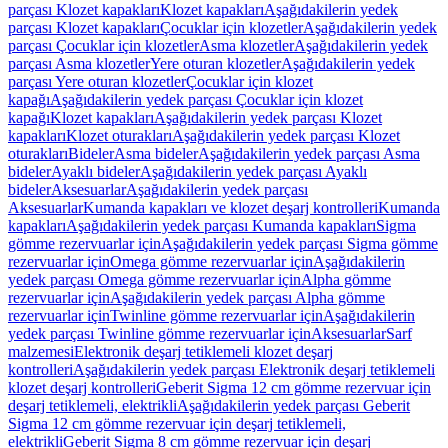
parçası Klozet kapakları
Klozet kapakları
Aşağıdakilerin yedek
parçası Klozet kapakları
Çocuklar için klozetler
Aşağıdakilerin yedek
parçası Çocuklar için klozetler
Asma klozetler
Aşağıdakilerin yedek
parçası Asma klozetler
Yere oturan klozetler
Aşağıdakilerin yedek
parçası Yere oturan klozetler
Çocuklar için klozet
kapağı
Aşağıdakilerin yedek parçası Çocuklar için klozet
kapağı
Klozet kapakları
Aşağıdakilerin yedek parçası Klozet
kapakları
Klozet oturakları
Aşağıdakilerin yedek parçası Klozet
oturakları
Bideler
Asma bideler
Aşağıdakilerin yedek parçası Asma
bideler
Ayaklı bideler
Aşağıdakilerin yedek parçası Ayaklı
bideler
Aksesuarlar
Aşağıdakilerin yedek parçası
Aksesuarlar
Kumanda kapakları ve klozet deşarj kontrolleri
Kumanda
kapakları
Aşağıdakilerin yedek parçası Kumanda kapakları
Sigma
gömme rezervuarlar için
Aşağıdakilerin yedek parçası Sigma gömme
rezervuarlar için
Omega gömme rezervuarlar için
Aşağıdakilerin
yedek parçası Omega gömme rezervuarlar için
Alpha gömme
rezervuarlar için
Aşağıdakilerin yedek parçası Alpha gömme
rezervuarlar için
Twinline gömme rezervuarlar için
Aşağıdakilerin
yedek parçası Twinline gömme rezervuarlar için
Aksesuarlar
Sarf
malzemesi
Elektronik deşarj tetiklemeli klozet deşarj
kontrolleri
Aşağıdakilerin yedek parçası Elektronik deşarj tetiklemeli
klozet deşarj kontrolleri
Geberit Sigma 12 cm gömme rezervuar için
deşarj tetiklemeli, elektrikli
Aşağıdakilerin yedek parçası Geberit
Sigma 12 cm gömme rezervuar için deşarj tetiklemeli,
elektrikli
Geberit Sigma 8 cm gömme rezervuar için deşarj