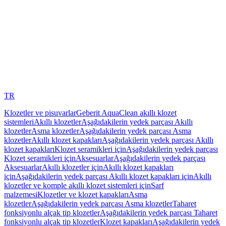
TR
Klozetler ve pisuvarlar
Geberit AquaClean akıllı klozet
sistemleri
Akıllı klozetler
Aşağıdakilerin yedek parçası Akıllı
klozetler
Asma klozetler
Aşağıdakilerin yedek parçası Asma
klozetler
Akıllı klozet kapakları
Aşağıdakilerin yedek parçası Akıllı
klozet kapakları
Klozet seramikleri için
Aşağıdakilerin yedek parçası
Klozet seramikleri için
Aksesuarlar
Aşağıdakilerin yedek parçası
Aksesuarlar
Akıllı klozetler için
Akıllı klozet kapakları
için
Aşağıdakilerin yedek parçası Akıllı klozet kapakları için
Akıllı
klozetler ve komple akıllı klozet sistemleri için
Sarf
malzemesi
Klozetler ve klozet kapakları
Asma
klozetler
Aşağıdakilerin yedek parçası Asma klozetler
Taharet
fonksiyonlu alçak tip klozetler
Aşağıdakilerin yedek parçası Taharet
fonksiyonlu alçak tip klozetler
Klozet kapakları
Aşağıdakilerin yedek