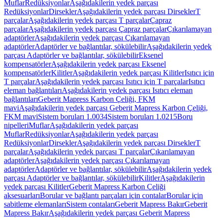
Muflar
Redüksiyonlar
Aşağıdakilerin yedek parçası
Redüksiyonlar
Dirsekler
Aşağıdakilerin yedek parçası Dirsekler
T
parçalar
Aşağıdakilerin yedek parçası T parçalar
Çapraz
parçalar
Aşağıdakilerin yedek parçası Çapraz parçalar
Çıkarılamayan
adaptörler
Aşağıdakilerin yedek parçası Çıkarılamayan
adaptörler
Adaptörler ve bağlantılar, sökülebilir
Aşağıdakilerin yedek
parçası Adaptörler ve bağlantılar, sökülebilir
Eksenel
kompensatörler
Aşağıdakilerin yedek parçası Eksenel
kompensatörler
Kilitler
Aşağıdakilerin yedek parçası Kilitler
Isıtıcı için
T parçalar
Aşağıdakilerin yedek parçası Isıtıcı için T parçalar
Isıtıcı
eleman bağlantıları
Aşağıdakilerin yedek parçası Isıtıcı eleman
bağlantıları
Geberit Mapress Karbon Çeliği, FKM
mavi
Aşağıdakilerin yedek parçası Geberit Mapress Karbon Çeliği,
FKM mavi
Sistem boruları 1.0034
Sistem boruları 1.0215
Boru
nipelleri
Muflar
Aşağıdakilerin yedek parçası
Muflar
Redüksiyonlar
Aşağıdakilerin yedek parçası
Redüksiyonlar
Dirsekler
Aşağıdakilerin yedek parçası Dirsekler
T
parçalar
Aşağıdakilerin yedek parçası T parçalar
Çıkarılamayan
adaptörler
Aşağıdakilerin yedek parçası Çıkarılamayan
adaptörler
Adaptörler ve bağlantılar, sökülebilir
Aşağıdakilerin yedek
parçası Adaptörler ve bağlantılar, sökülebilir
Kilitler
Aşağıdakilerin
yedek parçası Kilitler
Geberit Mapress Karbon Çeliği
aksesuarları
Borular ve bağlantı parçaları için contalar
Borular için
sabitleme elemanları
Sistem contaları
Geberit Mapress Bakır
Geberit
Mapress Bakır
Aşağıdakilerin yedek parçası Geberit Mapress