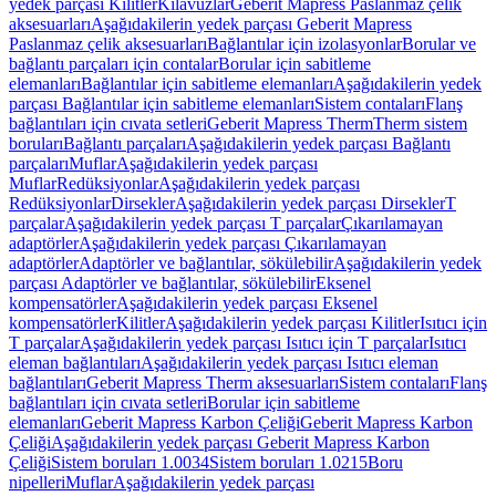
yedek parçası Kilitler
Kılavuzlar
Geberit Mapress Paslanmaz çelik
aksesuarları
Aşağıdakilerin yedek parçası Geberit Mapress
Paslanmaz çelik aksesuarları
Bağlantılar için izolasyonlar
Borular ve
bağlantı parçaları için contalar
Borular için sabitleme
elemanları
Bağlantılar için sabitleme elemanları
Aşağıdakilerin yedek
parçası Bağlantılar için sabitleme elemanları
Sistem contaları
Flanş
bağlantıları için cıvata setleri
Geberit Mapress Therm
Therm sistem
boruları
Bağlantı parçaları
Aşağıdakilerin yedek parçası Bağlantı
parçaları
Muflar
Aşağıdakilerin yedek parçası
Muflar
Redüksiyonlar
Aşağıdakilerin yedek parçası
Redüksiyonlar
Dirsekler
Aşağıdakilerin yedek parçası Dirsekler
T
parçalar
Aşağıdakilerin yedek parçası T parçalar
Çıkarılamayan
adaptörler
Aşağıdakilerin yedek parçası Çıkarılamayan
adaptörler
Adaptörler ve bağlantılar, sökülebilir
Aşağıdakilerin yedek
parçası Adaptörler ve bağlantılar, sökülebilir
Eksenel
kompensatörler
Aşağıdakilerin yedek parçası Eksenel
kompensatörler
Kilitler
Aşağıdakilerin yedek parçası Kilitler
Isıtıcı için
T parçalar
Aşağıdakilerin yedek parçası Isıtıcı için T parçalar
Isıtıcı
eleman bağlantıları
Aşağıdakilerin yedek parçası Isıtıcı eleman
bağlantıları
Geberit Mapress Therm aksesuarları
Sistem contaları
Flanş
bağlantıları için cıvata setleri
Borular için sabitleme
elemanları
Geberit Mapress Karbon Çeliği
Geberit Mapress Karbon
Çeliği
Aşağıdakilerin yedek parçası Geberit Mapress Karbon
Çeliği
Sistem boruları 1.0034
Sistem boruları 1.0215
Boru
nipelleri
Muflar
Aşağıdakilerin yedek parçası