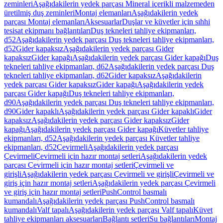
zeminleri
Aşağıdakilerin yedek parçası Mineral içerikli malzemeden
üretilmiş duş zeminleri
Montaj elemanları
Aşağıdakilerin yedek
parçası Montaj elemanları
Aksesuarlar
Duşlar ve küvetler için sıhhi
tesisat ekipmanı bağlantıları
Duş tekneleri tahliye ekipmanları,
d52
Aşağıdakilerin yedek parçası Duş tekneleri tahliye ekipmanları,
d52
Gider kapaksız
Aşağıdakilerin yedek parçası Gider
kapaksız
Gider kapağı
Aşağıdakilerin yedek parçası Gider kapağı
Duş
tekneleri tahliye ekipmanları, d62
Aşağıdakilerin yedek parçası Duş
tekneleri tahliye ekipmanları, d62
Gider kapaksız
Aşağıdakilerin
yedek parçası Gider kapaksız
Gider kapağı
Aşağıdakilerin yedek
parçası Gider kapağı
Duş tekneleri tahliye ekipmanları,
d90
Aşağıdakilerin yedek parçası Duş tekneleri tahliye ekipmanları,
d90
Gider kapaklı
Aşağıdakilerin yedek parçası Gider kapaklı
Gider
kapaksız
Aşağıdakilerin yedek parçası Gider kapaksız
Gider
kapağı
Aşağıdakilerin yedek parçası Gider kapağı
Küvetler tahliye
ekipmanları, d52
Aşağıdakilerin yedek parçası Küvetler tahliye
ekipmanları, d52
Çevirmeli
Aşağıdakilerin yedek parçası
Çevirmeli
Çevirmeli için hazır montaj setleri
Aşağıdakilerin yedek
parçası Çevirmeli için hazır montaj setleri
Çevirmeli ve
girişli
Aşağıdakilerin yedek parçası Çevirmeli ve girişli
Çevirmeli ve
giriş için hazır montaj setleri
Aşağıdakilerin yedek parçası Çevirmeli
ve giriş için hazır montaj setleri
PushControl basmalı
kumandalı
Aşağıdakilerin yedek parçası PushControl basmalı
kumandalı
Valf tapalı
Aşağıdakilerin yedek parçası Valf tapalı
Küvet
tahliye ekipmanları aksesuarları
Bağlantı setleri
Su bağlantıları
Montaj