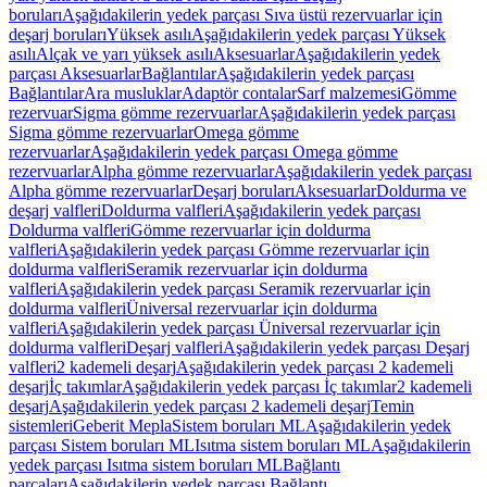
boruları
Aşağıdakilerin yedek parçası Sıva üstü rezervuarlar için
deşarj boruları
Yüksek asılı
Aşağıdakilerin yedek parçası Yüksek
asılı
Alçak ve yarı yüksek asılı
Aksesuarlar
Aşağıdakilerin yedek
parçası Aksesuarlar
Bağlantılar
Aşağıdakilerin yedek parçası
Bağlantılar
Ara musluklar
Adaptör contalar
Sarf malzemesi
Gömme
rezervuar
Sigma gömme rezervuarlar
Aşağıdakilerin yedek parçası
Sigma gömme rezervuarlar
Omega gömme
rezervuarlar
Aşağıdakilerin yedek parçası Omega gömme
rezervuarlar
Alpha gömme rezervuarlar
Aşağıdakilerin yedek parçası
Alpha gömme rezervuarlar
Deşarj boruları
Aksesuarlar
Doldurma ve
deşarj valfleri
Doldurma valfleri
Aşağıdakilerin yedek parçası
Doldurma valfleri
Gömme rezervuarlar için doldurma
valfleri
Aşağıdakilerin yedek parçası Gömme rezervuarlar için
doldurma valfleri
Seramik rezervuarlar için doldurma
valfleri
Aşağıdakilerin yedek parçası Seramik rezervuarlar için
doldurma valfleri
Üniversal rezervuarlar için doldurma
valfleri
Aşağıdakilerin yedek parçası Üniversal rezervuarlar için
doldurma valfleri
Deşarj valfleri
Aşağıdakilerin yedek parçası Deşarj
valfleri
2 kademeli deşarj
Aşağıdakilerin yedek parçası 2 kademeli
deşarj
İç takımlar
Aşağıdakilerin yedek parçası İç takımlar
2 kademeli
deşarj
Aşağıdakilerin yedek parçası 2 kademeli deşarj
Temin
sistemleri
Geberit Mepla
Sistem boruları ML
Aşağıdakilerin yedek
parçası Sistem boruları ML
Isıtma sistem boruları ML
Aşağıdakilerin
yedek parçası Isıtma sistem boruları ML
Bağlantı
parçaları
Aşağıdakilerin yedek parçası Bağlantı