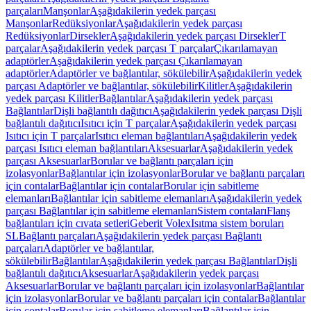
parçaları
Manşonlar
Aşağıdakilerin yedek parçası
Manşonlar
Redüksiyonlar
Aşağıdakilerin yedek parçası
Redüksiyonlar
Dirsekler
Aşağıdakilerin yedek parçası Dirsekler
T
parçalar
Aşağıdakilerin yedek parçası T parçalar
Çıkarılamayan
adaptörler
Aşağıdakilerin yedek parçası Çıkarılamayan
adaptörler
Adaptörler ve bağlantılar, sökülebilir
Aşağıdakilerin yedek
parçası Adaptörler ve bağlantılar, sökülebilir
Kilitler
Aşağıdakilerin
yedek parçası Kilitler
Bağlantılar
Aşağıdakilerin yedek parçası
Bağlantılar
Dişli bağlantılı dağıtıcı
Aşağıdakilerin yedek parçası Dişli
bağlantılı dağıtıcı
Isıtıcı için T parçalar
Aşağıdakilerin yedek parçası
Isıtıcı için T parçalar
Isıtıcı eleman bağlantıları
Aşağıdakilerin yedek
parçası Isıtıcı eleman bağlantıları
Aksesuarlar
Aşağıdakilerin yedek
parçası Aksesuarlar
Borular ve bağlantı parçaları için
izolasyonlar
Bağlantılar için izolasyonlar
Borular ve bağlantı parçaları
için contalar
Bağlantılar için contalar
Borular için sabitleme
elemanları
Bağlantılar için sabitleme elemanları
Aşağıdakilerin yedek
parçası Bağlantılar için sabitleme elemanları
Sistem contaları
Flanş
bağlantıları için cıvata setleri
Geberit Volex
Isıtma sistem boruları
SL
Bağlantı parçaları
Aşağıdakilerin yedek parçası Bağlantı
parçaları
Adaptörler ve bağlantılar,
sökülebilir
Bağlantılar
Aşağıdakilerin yedek parçası Bağlantılar
Dişli
bağlantılı dağıtıcı
Aksesuarlar
Aşağıdakilerin yedek parçası
Aksesuarlar
Borular ve bağlantı parçaları için izolasyonlar
Bağlantılar
için izolasyonlar
Borular ve bağlantı parçaları için contalar
Bağlantılar
için contalar
Borular için sabitleme elemanları
Bağlantılar için