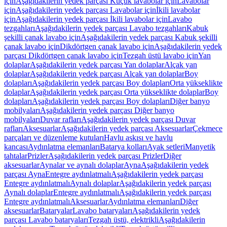
için
Aşağıdakilerin yedek parçası Küçük lavabolar için
Lavabolar
için
Aşağıdakilerin yedek parçası Lavabolar için
İkili lavabolar
için
Aşağıdakilerin yedek parçası İkili lavabolar için
Lavabo
tezgahları
Aşağıdakilerin yedek parçası Lavabo tezgahları
Kabuk
şekilli çanak lavabo için
Aşağıdakilerin yedek parçası Kabuk şekilli
çanak lavabo için
Dikdörtgen çanak lavabo için
Aşağıdakilerin yedek
parçası Dikdörtgen çanak lavabo için
Tezgah üstü lavabo için
Yan
dolaplar
Aşağıdakilerin yedek parçası Yan dolaplar
Alçak yan
dolaplar
Aşağıdakilerin yedek parçası Alçak yan dolaplar
Boy
dolapları
Aşağıdakilerin yedek parçası Boy dolapları
Orta yükseklikte
dolaplar
Aşağıdakilerin yedek parçası Orta yükseklikte dolaplar
Boy
dolapları
Aşağıdakilerin yedek parçası Boy dolapları
Diğer banyo
mobilyaları
Aşağıdakilerin yedek parçası Diğer banyo
mobilyaları
Duvar rafları
Aşağıdakilerin yedek parçası Duvar
rafları
Aksesuarlar
Aşağıdakilerin yedek parçası Aksesuarlar
Çekmece
parçaları ve düzenleme kutuları
Havlu askısı ve havlu
kancası
Aydınlatma elemanları
Batarya kolları
Ayak setleri
Manyetik
tahtalar
Prizler
Aşağıdakilerin yedek parçası Prizler
Diğer
aksesuarlar
Aynalar ve aynalı dolaplar
Ayna
Aşağıdakilerin yedek
parçası Ayna
Entegre aydınlatmalı
Aşağıdakilerin yedek parçası
Entegre aydınlatmalı
Aynalı dolaplar
Aşağıdakilerin yedek parçası
Aynalı dolaplar
Entegre aydınlatmalı
Aşağıdakilerin yedek parçası
Entegre aydınlatmalı
Aksesuarlar
Aydınlatma elemanları
Diğer
aksesuarlar
Bataryalar
Lavabo bataryaları
Aşağıdakilerin yedek
parçası Lavabo bataryaları
Tezgah üstü, elektrikli
Aşağıdakilerin