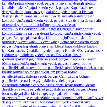
kanallı
Aşağıdakilerin yedek parçası Pisuvarlar, deşarjlı işletim,
kanallı
Kapaksız
Aşağıdakilerin yedek parçası Kapaksız
Pisuvar,
deşarjlı işletim, kanalsız
Aşağıdakilerin yedek parçası Pisuvar,
deşarjlı işletim, kanalsız
Sıva üstü ya da sıva altı pisuvar deşarj
kontrolü için
Aşağıdakilerin yedek parçası Sıva üstü ya da sıva altı
pisuvar deşarj kontrolü için
Entegre pisuvar deşarj
kontrollü
Aşağıdakilerin yedek parçası Entegre pisuvar deşarj
kontrollü
Entegre pisuvar deşarj kontrolü için
Aşağıdakilerin yedek
parçası Entegre pisuvar deşarj kontrolü için
Deşarjlı işletimli
pisuvarlar, klozet kapaklı/klozet kapağı için
Aşağıdakilerin yedek
parçası Deşarjlı işletimli pisuvarlar, klozet kapaklı/klozet kapağı
için
Kanalsız
Aşağıdakilerin yedek parçası Kanalsız
Pisuvarlar, susuz
işletim
Aşağıdakilerin yedek parçası Pisuvarlar, susuz
işletim
Kapaksız
Aşağıdakilerin yedek parçası Kapaksız
Pisuvar
bölme panelleri
Aşağıdakilerin yedek parçası Pisuvar bölme
panelleri
Plastik pisuvar bölme panelleri
Aşağıdakilerin yedek parçası
Plastik pisuvar bölme panelleri
Cam pisuvar bölme
panelleri
Aşağıdakilerin yedek parçası Cam pisuvar bölme
panelleri
Aksesuarlar
Aşağıdakilerin yedek parçası
Aksesuarlar
Sifonlar ve sifon aksesuarları
Deşarj borusu, deşarj
dirsekleri ve geçiş parçaları
Aşağıdakilerin yedek parçası Deşarj
borusu, deşarj dirsekleri ve geçiş parçaları
Sabitleme
malzemesi
Tahliye vanaları
Sıhhi tesisat ekipmanı bağlantıları
Pisuvar
deşarj kontrolleri
Sıva altı
Aşağıdakilerin yedek parçası Sıva
altı
Elektronik deşarj tetiklemeli, elektrikli
Aşağıdakilerin yedek