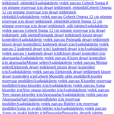
tetiklemeli, elektrikli
Aşağıdakilerin yedek parçası Geberit Sigma 8
cm gömme rezervuar için deşarj tetiklemeli, elektrikli
Geberit Omega
12 cm gömme rezervuar için deşarj tetiklemeli,
elektrikli
Aşağıdakilerin yedek parçası Geberit Omega 12 cm gömme
rezervuar için deşarj tetiklemeli, elektrikli
Geberit Sigma 12 cm
gömme rezervuar için deşarj tetiklemeli, pilli işletim
Aşağıdakilerin
yedek parçası Geberit Sigma 12 cm gömme rezervuar için deşarj
tetiklemeli, pilli işletim
Pnömatik deşarj tetiklemeli klozet deşarj
kontrolleri
Aşağıdakilerin yedek parçası Pnömatik deşarj tetiklemeli
klozet deşarj kontrolleri
2 kademeli deşarj için
Aşağıdakilerin yedek
parçası 2 kademeli deşarj için
1 kademeli deşarj için
Aşağıdakilerin
yedek parçası 1 kademeli deşarj için
Klozet deşarj kontrolleri için
aksesuarlar
Aşağıdakilerin yedek parçası Klozet deşarj kontrolleri
için aksesuarlar
Montaj setleri
Aşağıdakilerin yedek parçası Montaj
setleri
Elektronik deşarj tetiklemeli klozet deşarj kontrolleri
için
Aşağıdakilerin yedek parçası Elektronik deşarj tetiklemeli klozet
deşarj kontrolleri için
Geberit Monolith sıhhi modüller
Klozetler
rezervuar modülleri
Aşağıdakilerin yedek parçası Klozetler rezervuar
modülleri
Asma klozetler için
Aşağıdakilerin yedek parçası Asma
klozetler için
Yere oturan klozetler için
Aşağıdakilerin yedek parçası
Yere oturan klozetler için
Aksesuarlar
Aşağıdakilerin yedek parçası
Aksesuarlar
Sarf malzemesi
Bideler için rezervuar
modüller
Aşağıdakilerin yedek parçası Bideler için rezervuar
modüller
Asma ve ayaklı bideler için
Aşağıdakilerin yedek parçası
Asma ve ayaklı bideler için
Pisuvarlar
Pisuvarlar, deşarjlı işletim,