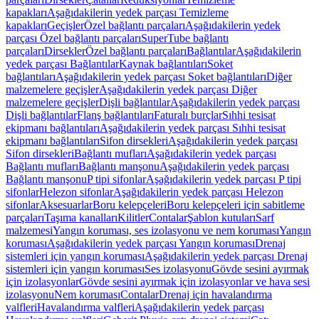
kapakları
Aşağıdakilerin yedek parçası Temizleme
kapakları
Geçişler
Özel bağlantı parçaları
Aşağıdakilerin yedek
parçası Özel bağlantı parçaları
SuperTube bağlantı
parçaları
Dirsekler
Özel bağlantı parçaları
Bağlantılar
Aşağıdakilerin
yedek parçası Bağlantılar
Kaynak bağlantıları
Soket
bağlantıları
Aşağıdakilerin yedek parçası Soket bağlantıları
Diğer
malzemelere geçişler
Aşağıdakilerin yedek parçası Diğer
malzemelere geçişler
Dişli bağlantılar
Aşağıdakilerin yedek parçası
Dişli bağlantılar
Flanş bağlantıları
Faturalı burçlar
Sıhhi tesisat
ekipmanı bağlantıları
Aşağıdakilerin yedek parçası Sıhhi tesisat
ekipmanı bağlantıları
Sifon dirsekleri
Aşağıdakilerin yedek parçası
Sifon dirsekleri
Bağlantı mufları
Aşağıdakilerin yedek parçası
Bağlantı mufları
Bağlantı manşonu
Aşağıdakilerin yedek parçası
Bağlantı manşonu
P tipi sifonlar
Aşağıdakilerin yedek parçası P tipi
sifonlar
Helezon sifonlar
Aşağıdakilerin yedek parçası Helezon
sifonlar
Aksesuarlar
Boru kelepçeleri
Boru kelepçeleri için sabitleme
parçaları
Taşıma kanalları
Kilitler
Contalar
Şablon kutuları
Sarf
malzemesi
Yangın koruması, ses izolasyonu ve nem koruması
Yangın
koruması
Aşağıdakilerin yedek parçası Yangın koruması
Drenaj
sistemleri için yangın koruması
Aşağıdakilerin yedek parçası Drenaj
sistemleri için yangın koruması
Ses izolasyonu
Gövde sesini ayırmak
için izolasyonlar
Gövde sesini ayırmak için izolasyonlar ve hava sesi
izolasyonu
Nem koruması
Contalar
Drenaj için havalandırma
valfleri
Havalandırma valfleri
Aşağıdakilerin yedek parçası