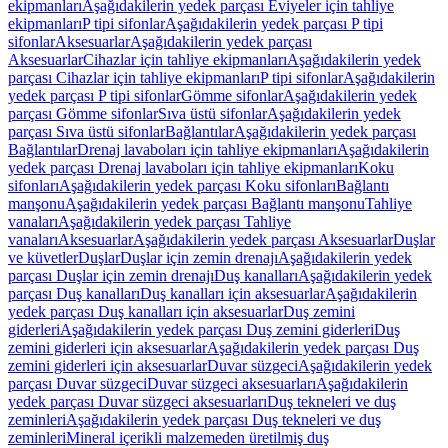
ekipmanları
Aşağıdakilerin yedek parçası Eviyeler için tahliye
ekipmanları
P tipi sifonlar
Aşağıdakilerin yedek parçası P tipi
sifonlar
Aksesuarlar
Aşağıdakilerin yedek parçası
Aksesuarlar
Cihazlar için tahliye ekipmanları
Aşağıdakilerin yedek
parçası Cihazlar için tahliye ekipmanları
P tipi sifonlar
Aşağıdakilerin
yedek parçası P tipi sifonlar
Gömme sifonlar
Aşağıdakilerin yedek
parçası Gömme sifonlar
Sıva üstü sifonlar
Aşağıdakilerin yedek
parçası Sıva üstü sifonlar
Bağlantılar
Aşağıdakilerin yedek parçası
Bağlantılar
Drenaj lavaboları için tahliye ekipmanları
Aşağıdakilerin
yedek parçası Drenaj lavaboları için tahliye ekipmanları
Koku
sifonları
Aşağıdakilerin yedek parçası Koku sifonları
Bağlantı
manşonu
Aşağıdakilerin yedek parçası Bağlantı manşonu
Tahliye
vanaları
Aşağıdakilerin yedek parçası Tahliye
vanaları
Aksesuarlar
Aşağıdakilerin yedek parçası Aksesuarlar
Duşlar
ve küvetler
Duşlar
Duşlar için zemin drenajı
Aşağıdakilerin yedek
parçası Duşlar için zemin drenajı
Duş kanalları
Aşağıdakilerin yedek
parçası Duş kanalları
Duş kanalları için aksesuarlar
Aşağıdakilerin
yedek parçası Duş kanalları için aksesuarlar
Duş zemini
giderleri
Aşağıdakilerin yedek parçası Duş zemini giderleri
Duş
zemini giderleri için aksesuarlar
Aşağıdakilerin yedek parçası Duş
zemini giderleri için aksesuarlar
Duvar süzgeci
Aşağıdakilerin yedek
parçası Duvar süzgeci
Duvar süzgeci aksesuarları
Aşağıdakilerin
yedek parçası Duvar süzgeci aksesuarları
Duş tekneleri ve duş
zeminleri
Aşağıdakilerin yedek parçası Duş tekneleri ve duş
zeminleri
Mineral içerikli malzemeden üretilmiş duş