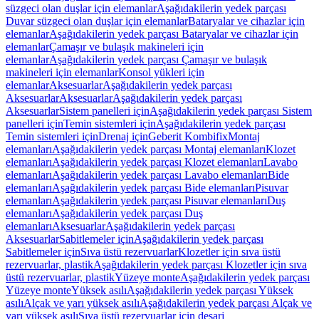
süzgeci olan duşlar için elemanlar
Aşağıdakilerin yedek parçası
Duvar süzgeci olan duşlar için elemanlar
Bataryalar ve cihazlar için
elemanlar
Aşağıdakilerin yedek parçası Bataryalar ve cihazlar için
elemanlar
Çamaşır ve bulaşık makineleri için
elemanlar
Aşağıdakilerin yedek parçası Çamaşır ve bulaşık
makineleri için elemanlar
Konsol yükleri için
elemanlar
Aksesuarlar
Aşağıdakilerin yedek parçası
Aksesuarlar
Aksesuarlar
Aşağıdakilerin yedek parçası
Aksesuarlar
Sistem panelleri için
Aşağıdakilerin yedek parçası Sistem
panelleri için
Temin sistemleri için
Aşağıdakilerin yedek parçası
Temin sistemleri için
Drenaj için
Geberit Kombifix
Montaj
elemanları
Aşağıdakilerin yedek parçası Montaj elemanları
Klozet
elemanları
Aşağıdakilerin yedek parçası Klozet elemanları
Lavabo
elemanları
Aşağıdakilerin yedek parçası Lavabo elemanları
Bide
elemanları
Aşağıdakilerin yedek parçası Bide elemanları
Pisuvar
elemanları
Aşağıdakilerin yedek parçası Pisuvar elemanları
Duş
elemanları
Aşağıdakilerin yedek parçası Duş
elemanları
Aksesuarlar
Aşağıdakilerin yedek parçası
Aksesuarlar
Sabitlemeler için
Aşağıdakilerin yedek parçası
Sabitlemeler için
Sıva üstü rezervuarlar
Klozetler için sıva üstü
rezervuarlar, plastik
Aşağıdakilerin yedek parçası Klozetler için sıva
üstü rezervuarlar, plastik
Yüzeye monte
Aşağıdakilerin yedek parçası
Yüzeye monte
Yüksek asılı
Aşağıdakilerin yedek parçası Yüksek
asılı
Alçak ve yarı yüksek asılı
Aşağıdakilerin yedek parçası Alçak ve
yarı yüksek asılı
Sıva üstü rezervuarlar için deşarj