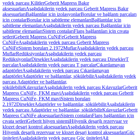
yedek parçası Kilitler
Geberit Mapress Bakır
aksesuarları
Aşağıdakilerin yedek parçası Geberit Mapress Bakır
aksesuarları
Bağlantılar için izolasyonlar
Borular ve bağlantı parçaları
için contalar
Borular için sabitleme elemanları
Bağlantılar için
sabitleme elemanları
Aşağıdakilerin yedek parçası Bağlantılar için
sabitleme elemanları
Sistem contaları
Flanş bağlantıları için cıvata
setleri
Geberit Mapress CuNiFe
Geberit Mapress
CuNiFe
Aşağıdakilerin yedek parçası Geberit Mapress
CuNiFe
Sistem boruları 2.1972
Muflar
Aşağıdakilerin yedek parçası
Muflar
Redüksiyonlar
Aşağıdakilerin yedek parçası
Redüksiyonlar
Dirsekler
Aşağıdakilerin yedek parçası Dirsekler
T
parçalar
Aşağıdakilerin yedek parçası T parçalar
Çıkarılamayan
adaptörler
Aşağıdakilerin yedek parçası Çıkarılamayan
adaptörler
Adaptörler ve bağlantılar, sökülebilir
Aşağıdakilerin yedek
parçası Adaptörler ve bağlantılar,
sökülebilir
Kılavuzlar
Aşağıdakilerin yedek parçası Kılavuzlar
Geberit
Mapress CuNiFe, FKM mavi
Aşağıdakilerin yedek parçası Geberit
Mapress CuNiFe, FKM mavi
Sistem boruları
2.1972
Dirsekler
Adaptörler ve bağlantılar, sökülebilir
Aşağıdakilerin
yedek parçası Adaptörler ve bağlantılar, sökülebilir
Kılavuzlar
Geberit
Mapress CuNiFe aksesuarları
Sistem contaları
Flanş bağlantıları için
cıvata setleri
Geberit hijyen sistemi
Hijyenik deşarjlı rezervuar ve
klozet deşarj kontrol aksesuarları
Aşağıdakilerin yedek parçası
Hijyenik deşarjlı rezervuar ve klozet deşarj kontrol aksesuarları
Güç
üniteleri
Aşağıdakilerin yedek parçası Güç üniteleri
Ağ