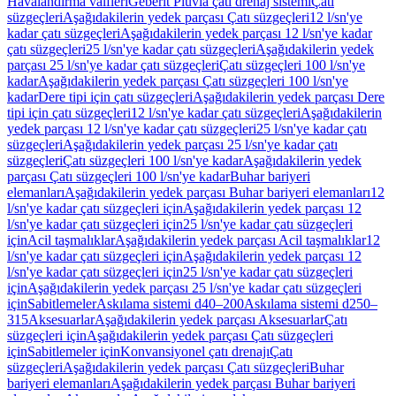
Havalandırma valfleri
Geberit Pluvia çatı drenaj sistemi
Çatı
süzgeçleri
Aşağıdakilerin yedek parçası Çatı süzgeçleri
12 l/sn'ye
kadar çatı süzgeçleri
Aşağıdakilerin yedek parçası 12 l/sn'ye kadar
çatı süzgeçleri
25 l/sn'ye kadar çatı süzgeçleri
Aşağıdakilerin yedek
parçası 25 l/sn'ye kadar çatı süzgeçleri
Çatı süzgeçleri 100 l/sn'ye
kadar
Aşağıdakilerin yedek parçası Çatı süzgeçleri 100 l/sn'ye
kadar
Dere tipi için çatı süzgeçleri
Aşağıdakilerin yedek parçası Dere
tipi için çatı süzgeçleri
12 l/sn'ye kadar çatı süzgeçleri
Aşağıdakilerin
yedek parçası 12 l/sn'ye kadar çatı süzgeçleri
25 l/sn'ye kadar çatı
süzgeçleri
Aşağıdakilerin yedek parçası 25 l/sn'ye kadar çatı
süzgeçleri
Çatı süzgeçleri 100 l/sn'ye kadar
Aşağıdakilerin yedek
parçası Çatı süzgeçleri 100 l/sn'ye kadar
Buhar bariyeri
elemanları
Aşağıdakilerin yedek parçası Buhar bariyeri elemanları
12
l/sn'ye kadar çatı süzgeçleri için
Aşağıdakilerin yedek parçası 12
l/sn'ye kadar çatı süzgeçleri için
25 l/sn'ye kadar çatı süzgeçleri
için
Acil taşmalıklar
Aşağıdakilerin yedek parçası Acil taşmalıklar
12
l/sn'ye kadar çatı süzgeçleri için
Aşağıdakilerin yedek parçası 12
l/sn'ye kadar çatı süzgeçleri için
25 l/sn'ye kadar çatı süzgeçleri
için
Aşağıdakilerin yedek parçası 25 l/sn'ye kadar çatı süzgeçleri
için
Sabitlemeler
Askılama sistemi d40–200
Askılama sistemi d250–
315
Aksesuarlar
Aşağıdakilerin yedek parçası Aksesuarlar
Çatı
süzgeçleri için
Aşağıdakilerin yedek parçası Çatı süzgeçleri
için
Sabitlemeler için
Konvansiyonel çatı drenajı
Çatı
süzgeçleri
Aşağıdakilerin yedek parçası Çatı süzgeçleri
Buhar
bariyeri elemanları
Aşağıdakilerin yedek parçası Buhar bariyeri