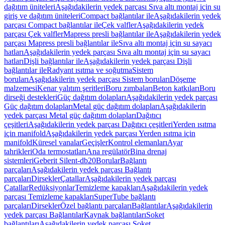
dağıtım üniteleri
Aşağıdakilerin yedek parçası Sıva altı montaj için su
giriş ve dağıtım üniteleri
Compact bağlantılar ile
Aşağıdakilerin yedek
parçası Compact bağlantılar ile
Çek valfler
Aşağıdakilerin yedek
parçası Çek valfler
Mapress presli bağlantılar ile
Aşağıdakilerin yedek
parçası Mapress presli bağlantılar ile
Sıva altı montaj için su sayacı
hatları
Aşağıdakilerin yedek parçası Sıva altı montaj için su sayacı
hatları
Dişli bağlantılar ile
Aşağıdakilerin yedek parçası Dişli
bağlantılar ile
Radyant ısıtma ve soğutma
Sistem
boruları
Aşağıdakilerin yedek parçası Sistem boruları
Döşeme
malzemesi
Kenar yalıtım şeritleri
Boru zımbaları
Beton katkıları
Boru
dirseği destekleri
Güç dağıtım dolapları
Aşağıdakilerin yedek parçası
Güç dağıtım dolapları
Metal güç dağıtım dolapları
Aşağıdakilerin
yedek parçası Metal güç dağıtım dolapları
Dağıtıcı
çeşitleri
Aşağıdakilerin yedek parçası Dağıtıcı çeşitleri
Yerden ısıtma
için manifold
Aşağıdakilerin yedek parçası Yerden ısıtma için
manifold
Küresel vanalar
Geçişler
Kontrol elemanları
Ayar
tahrikleri
Oda termostatları
Ana regülatör
Bina drenaj
sistemleri
Geberit Silent-db20
Borular
Bağlantı
parçaları
Aşağıdakilerin yedek parçası Bağlantı
parçaları
Dirsekler
Çatallar
Aşağıdakilerin yedek parçası
Çatallar
Redüksiyonlar
Temizleme kapakları
Aşağıdakilerin yedek
parçası Temizleme kapakları
SuperTube bağlantı
parçaları
Dirsekler
Özel bağlantı parçaları
Bağlantılar
Aşağıdakilerin
yedek parçası Bağlantılar
Kaynak bağlantıları
Soket
bağlantıları
Aşağıdakilerin yedek parçası Soket