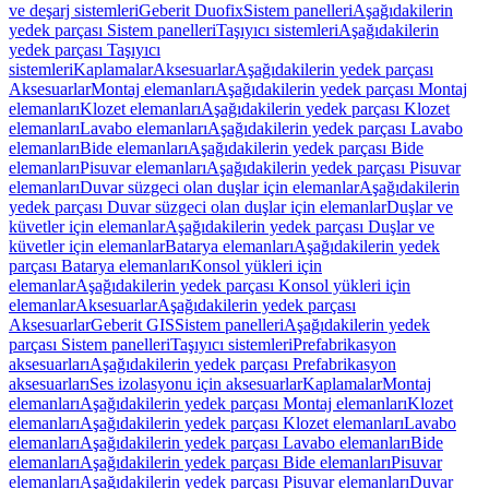
ve deşarj sistemleri
Geberit Duofix
Sistem panelleri
Aşağıdakilerin
yedek parçası Sistem panelleri
Taşıyıcı sistemleri
Aşağıdakilerin
yedek parçası Taşıyıcı
sistemleri
Kaplamalar
Aksesuarlar
Aşağıdakilerin yedek parçası
Aksesuarlar
Montaj elemanları
Aşağıdakilerin yedek parçası Montaj
elemanları
Klozet elemanları
Aşağıdakilerin yedek parçası Klozet
elemanları
Lavabo elemanları
Aşağıdakilerin yedek parçası Lavabo
elemanları
Bide elemanları
Aşağıdakilerin yedek parçası Bide
elemanları
Pisuvar elemanları
Aşağıdakilerin yedek parçası Pisuvar
elemanları
Duvar süzgeci olan duşlar için elemanlar
Aşağıdakilerin
yedek parçası Duvar süzgeci olan duşlar için elemanlar
Duşlar ve
küvetler için elemanlar
Aşağıdakilerin yedek parçası Duşlar ve
küvetler için elemanlar
Batarya elemanları
Aşağıdakilerin yedek
parçası Batarya elemanları
Konsol yükleri için
elemanlar
Aşağıdakilerin yedek parçası Konsol yükleri için
elemanlar
Aksesuarlar
Aşağıdakilerin yedek parçası
Aksesuarlar
Geberit GIS
Sistem panelleri
Aşağıdakilerin yedek
parçası Sistem panelleri
Taşıyıcı sistemleri
Prefabrikasyon
aksesuarları
Aşağıdakilerin yedek parçası Prefabrikasyon
aksesuarları
Ses izolasyonu için aksesuarlar
Kaplamalar
Montaj
elemanları
Aşağıdakilerin yedek parçası Montaj elemanları
Klozet
elemanları
Aşağıdakilerin yedek parçası Klozet elemanları
Lavabo
elemanları
Aşağıdakilerin yedek parçası Lavabo elemanları
Bide
elemanları
Aşağıdakilerin yedek parçası Bide elemanları
Pisuvar
elemanları
Aşağıdakilerin yedek parçası Pisuvar elemanları
Duvar