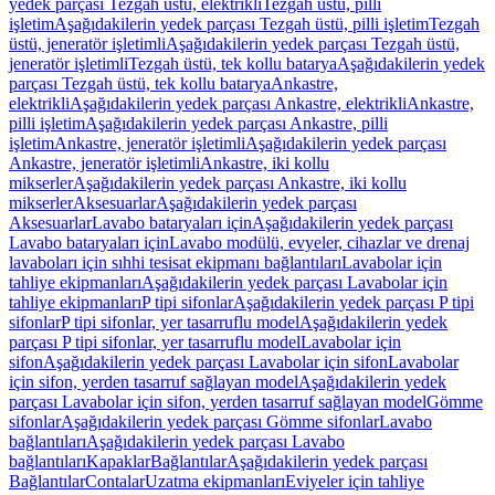
yedek parçası Tezgah üstü, elektrikli
Tezgah üstü, pilli
işletim
Aşağıdakilerin yedek parçası Tezgah üstü, pilli işletim
Tezgah
üstü, jeneratör işletimli
Aşağıdakilerin yedek parçası Tezgah üstü,
jeneratör işletimli
Tezgah üstü, tek kollu batarya
Aşağıdakilerin yedek
parçası Tezgah üstü, tek kollu batarya
Ankastre,
elektrikli
Aşağıdakilerin yedek parçası Ankastre, elektrikli
Ankastre,
pilli işletim
Aşağıdakilerin yedek parçası Ankastre, pilli
işletim
Ankastre, jeneratör işletimli
Aşağıdakilerin yedek parçası
Ankastre, jeneratör işletimli
Ankastre, iki kollu
mikserler
Aşağıdakilerin yedek parçası Ankastre, iki kollu
mikserler
Aksesuarlar
Aşağıdakilerin yedek parçası
Aksesuarlar
Lavabo bataryaları için
Aşağıdakilerin yedek parçası
Lavabo bataryaları için
Lavabo modülü, evyeler, cihazlar ve drenaj
lavaboları için sıhhi tesisat ekipmanı bağlantıları
Lavabolar için
tahliye ekipmanları
Aşağıdakilerin yedek parçası Lavabolar için
tahliye ekipmanları
P tipi sifonlar
Aşağıdakilerin yedek parçası P tipi
sifonlar
P tipi sifonlar, yer tasarruflu model
Aşağıdakilerin yedek
parçası P tipi sifonlar, yer tasarruflu model
Lavabolar için
sifon
Aşağıdakilerin yedek parçası Lavabolar için sifon
Lavabolar
için sifon, yerden tasarruf sağlayan model
Aşağıdakilerin yedek
parçası Lavabolar için sifon, yerden tasarruf sağlayan model
Gömme
sifonlar
Aşağıdakilerin yedek parçası Gömme sifonlar
Lavabo
bağlantıları
Aşağıdakilerin yedek parçası Lavabo
bağlantıları
Kapaklar
Bağlantılar
Aşağıdakilerin yedek parçası
Bağlantılar
Contalar
Uzatma ekipmanları
Eviyeler için tahliye