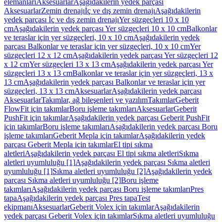
elemanları
Aksesuarlar
Aşağıdakilerin yedek parçası
Aksesuarlar
Zemin drenajı
İç ve dış zemin drenajı
Aşağıdakilerin
yedek parçası İç ve dış zemin drenajı
Yer süzgeçleri 10 x 10
cm
Aşağıdakilerin yedek parçası Yer süzgeçleri 10 x 10 cm
Balkonlar
ve teraslar için yer süzgeçleri, 10 x 10 cm
Aşağıdakilerin yedek
parçası Balkonlar ve teraslar için yer süzgeçleri, 10 x 10 cm
Yer
süzgeçleri 12 x 12 cm
Aşağıdakilerin yedek parçası Yer süzgeçleri 12
x 12 cm
Yer süzgeçleri 13 x 13 cm
Aşağıdakilerin yedek parçası Yer
süzgeçleri 13 x 13 cm
Balkonlar ve teraslar için yer süzgeçleri, 13 x
13 cm
Aşağıdakilerin yedek parçası Balkonlar ve teraslar için yer
süzgeçleri, 13 x 13 cm
Aksesuarlar
Aşağıdakilerin yedek parçası
Aksesuarlar
Takımlar, ağ bileşenleri ve yazılım
Takımlar
Geberit
FlowFit için takımlar
Boru işleme takımları
Aksesuarlar
Geberit
PushFit için takımlar
Aşağıdakilerin yedek parçası Geberit PushFit
için takımlar
Boru işleme takımları
Aşağıdakilerin yedek parçası Boru
işleme takımları
Geberit Mepla için takımlar
Aşağıdakilerin yedek
parçası Geberit Mepla için takımlar
El tipi sıkma
aletleri
Aşağıdakilerin yedek parçası El tipi sıkma aletleri
Sıkma
aletleri uyumluluğu [1]
Aşağıdakilerin yedek parçası Sıkma aletleri
uyumluluğu [1]
Sıkma aletleri uyumluluğu [2]
Aşağıdakilerin yedek
parçası Sıkma aletleri uyumluluğu [2]
Boru işleme
takımları
Aşağıdakilerin yedek parçası Boru işleme takımları
Pres
tapa
Aşağıdakilerin yedek parçası Pres tapa
Test
ekipmanı
Aksesuarlar
Geberit Volex için takımlar
Aşağıdakilerin
yedek parçası Geberit Volex için takımlar
Sıkma aletleri uyumluluğu