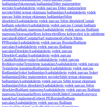
bağlantıları
Sıkıştırmalı bağlantılar
Diğer malzemelere
geçişler
Aşağıdakilerin yedek parçası Diğer malzemelere
geçişler
Sıhhi tesisat ekipmanı bağlantıları
Aşağıdakilerin yedek
parçası Sıhhi tesisat ekipmanı bağlantıları
Sifon
dirsekleri
Aşağıdakilerin yedek parçası Sifon dirsekleri
Contalı
bağlantı soketleri
Aşağıdakilerin yedek parçası Contalı bağlantı
soketleri
Bağlantı manşonu
Aşağıdakilerin yedek parçası Bağlantı
manşonu
Aksesuarlar
Boru kelepçeleri
Boru kelepçeleri için sabitleme
parçaları
Kilitler
Contalar
Sarf malzemesi
Geberit Silent-
PP
Borular
Aşağıdakilerin yedek parçası Borular
Bağlantı
parçaları
Aşağıdakilerin yedek parçası Bağlantı
parçaları
Dirsekler
Aşağıdakilerin yedek parçası
Dirsekler
Çatallar
Aşağıdakilerin yedek parçası
Çatallar
Redüksiyonlar
Aşağıdakilerin yedek parçası
Redüksiyonlar
Temizleme kapakları
Aşağıdakilerin yedek parçası
Temizleme kapakları
Bağlantılar
Aşağıdakilerin yedek parçası
Bağlantılar
Soket bağlantıları
Aşağıdakilerin yedek parçası Soket
bağlantıları
Diğer malzemelere geçişler
Sıhhi tesisat ekipmanı
bağlantıları
Aşağıdakilerin yedek parçası Sıhhi tesisat ekipmanı
bağlantıları
Sifon dirsekleri
Aşağıdakilerin yedek parçası Sifon
dirsekleri
Bağlantı manşonu
Aşağıdakilerin yedek parçası Bağlantı
manşonu
Aksesuarlar
Boru kelepçeleri
Kilitler
Contalar
Koruyucu
kapak
Sarf malzemesi
Geberit PE
Borular
Bağlantı
parçaları
Aşağıdakilerin yedek parçası Bağlantı
parçaları
Dirsekler
Çatallar
Redüksiyonlar
Temizleme