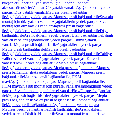
bileşenleri
Geberit hijyen sistemi için Geberit Connect
aksesuarı
Sensörler
Vanalar
Düz yataklı vanalar
Aşağıdakilerin yedek
parçası Düz yataklı vanalar
Mapress presli bağlantılar
ile
Aşağıdakilerin yedek parçası Mapress presli bağlantılar ile
Sıva altı
montaj için düz yataklı vanalar
Aşağıdakilerin yedek parçası Sıva altı
montaj için düz yataklı vanalar
Mapress presli bağlantılar
ile
Aşağıdakilerin yedek parçası Mapress presli bağlantılar ile
Dişli
bağlantılar ile
Aşağıdakilerin yedek parçası Dişli bağlantılar ile
Eğimli
yataklı vanalar
Aşağıdakilerin yedek parçası Eğimli yataklı
vanalar
Mepla presli bağlantılar ile
Aşağıdakilerin yedek parçası
Mepla presli bağlantılar ile
Mapress presli bağlantılar
ile
Aşağıdakilerin yedek parçası Mapress presli bağlantılar ile
Tahliye
valfleri
Küresel vanalar
Aşağıdakilerin yedek parçası Küresel
vanalar
FlowFit pres bağlantıları ile
Mepla presli bağlantılar
ile
Aşağıdakilerin yedek parçası Mepla presli bağlantılar ile
Mapress
presli bağlantılar ile
Aşağıdakilerin yedek parçası Mapress presli
bağlantılar ile
Mapress presli bağlantılar ile, FKM
mavi
Aşağıdakilerin yedek parçası Mapress presli bağlantılar ile,
FKM mavi
Sıva altı montaj için küresel vanalar
Aşağıdakilerin yedek
parçası Sıva altı montaj için küresel vanalar
FlowFit pres bağlantıları
ile
Mepla presli bağlantılar ile
Aşağıdakilerin yedek parçası Mepla
presli bağlantılar ile
Volex presli bağlantılar ile
Compact bağlantılar
ile
Mapress presli bağlantılar ile
Aşağıdakilerin yedek parçası
Mapress presli bağlantılar ile
Dişli bağlantılar ile
Aşağıdakilerin
yedek parçası Dişli bağlantılar ile
Sıva altı montaj için su giriş ve