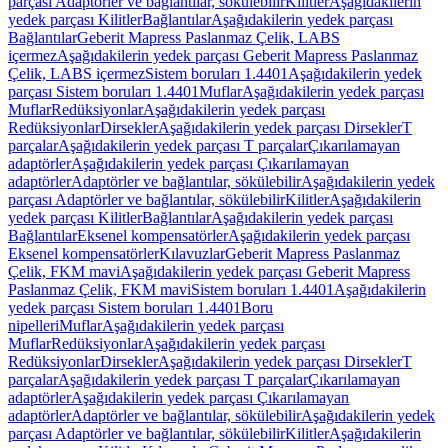
parçası Adaptörler ve bağlantılar, sökülebilir
Kilitler
Aşağıdakilerin
yedek parçası Kilitler
Bağlantılar
Aşağıdakilerin yedek parçası
Bağlantılar
Geberit Mapress Paslanmaz Çelik, LABS
içermez
Aşağıdakilerin yedek parçası Geberit Mapress Paslanmaz
Çelik, LABS içermez
Sistem boruları 1.4401
Aşağıdakilerin yedek
parçası Sistem boruları 1.4401
Muflar
Aşağıdakilerin yedek parçası
Muflar
Redüksiyonlar
Aşağıdakilerin yedek parçası
Redüksiyonlar
Dirsekler
Aşağıdakilerin yedek parçası Dirsekler
T
parçalar
Aşağıdakilerin yedek parçası T parçalar
Çıkarılamayan
adaptörler
Aşağıdakilerin yedek parçası Çıkarılamayan
adaptörler
Adaptörler ve bağlantılar, sökülebilir
Aşağıdakilerin yedek
parçası Adaptörler ve bağlantılar, sökülebilir
Kilitler
Aşağıdakilerin
yedek parçası Kilitler
Bağlantılar
Aşağıdakilerin yedek parçası
Bağlantılar
Eksenel kompensatörler
Aşağıdakilerin yedek parçası
Eksenel kompensatörler
Kılavuzlar
Geberit Mapress Paslanmaz
Çelik, FKM mavi
Aşağıdakilerin yedek parçası Geberit Mapress
Paslanmaz Çelik, FKM mavi
Sistem boruları 1.4401
Aşağıdakilerin
yedek parçası Sistem boruları 1.4401
Boru
nipelleri
Muflar
Aşağıdakilerin yedek parçası
Muflar
Redüksiyonlar
Aşağıdakilerin yedek parçası
Redüksiyonlar
Dirsekler
Aşağıdakilerin yedek parçası Dirsekler
T
parçalar
Aşağıdakilerin yedek parçası T parçalar
Çıkarılamayan
adaptörler
Aşağıdakilerin yedek parçası Çıkarılamayan
adaptörler
Adaptörler ve bağlantılar, sökülebilir
Aşağıdakilerin yedek
parçası Adaptörler ve bağlantılar, sökülebilir
Kilitler
Aşağıdakilerin