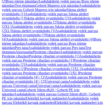
[2]
Boru işleme takımları
Aşağıdakilerin yedek parçası Boru işleme
takımları
Test ekipmanı
Geberit Mapress için takımlar
Aşağıdakilerin
yedek parçası Geberit Mapress için takımlar
Sıkma aletleri
uyumluluğu [1]
Aşağıdakilerin yedek parçası Sıkma aletleri
uyumluluğu [1]
Sıkma aletleri uyumluluğu [2]
Aşağıdakilerin yedek
parçası Sıkma aletleri uyumluluğu [2]
Sıkma aletleri uyumluluğu
[2XL]
Aşağıdakilerin yedek parçası Sıkma aletleri uyumluluğu
[2XL]
Sıkma aletleri uyumluluğu [3]
Aşağıdakilerin yedek parçası
Sıkma aletleri uyumluluğu [3]
Sıkma aletleri uyumluluğu
[4]
Aşağıdakilerin yedek parçası Sıkma aletleri uyumluluğu [4]
Boru
işleme takımları
Aşağıdakilerin yedek parçası Boru işleme
takımları
Pres tapa
Aşağıdakilerin yedek parçası Pres tapa
Test
ekipmanı
Aksesuarlar
Presleme cihazları
Aşağıdakilerin yedek parçası
Presleme cihazları
Presleme cihazları uyumluluğu [1]
Aşağıdakilerin
yedek parçası Presleme cihazları uyumluluğu [1]
Presleme cihazları
uyumluluğu [2]
Aşağıdakilerin yedek parçası Presleme cihazları
uyumluluğu [2]
Presleme cihazları uyumluluğu [2XL]
Aşağıdakilerin
yedek parçası Presleme cihazları uyumluluğu [2XL]
Presleme
cihazları uyumluluğu [4] / [2]
Aşağıdakilerin yedek parçası Presleme
cihazları uyumluluğu [4] / [2]
Üniversal çanta
Aşağıdakilerin yedek
parçası Üniversal çanta
Üniversal çanta
Aşağıdakilerin yedek parçası
Üniversal çanta
Geberit Silent-db20 / Geberit PE için
takımlar
Aşağıdakilerin yedek parçası Geberit Silent-db20 / Geberit
PE için takımlar
Elektrikli kaynak makineleri
Aşağıdakilerin yedek
parçası Elektrikli kaynak makineleri
Elektrikli kaynak makineleri için