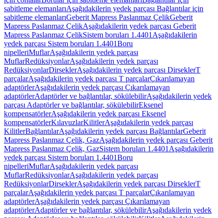
sabitleme elemanları
Aşağıdakilerin yedek parçası Bağlantılar için
sabitleme elemanları
Geberit Mapress Paslanmaz Çelik
Geberit
Mapress Paslanmaz Çelik
Aşağıdakilerin yedek parçası Geberit
Mapress Paslanmaz Çelik
Sistem boruları 1.4401
Aşağıdakilerin
yedek parçası Sistem boruları 1.4401
Boru
nipelleri
Muflar
Aşağıdakilerin yedek parçası
Muflar
Redüksiyonlar
Aşağıdakilerin yedek parçası
Redüksiyonlar
Dirsekler
Aşağıdakilerin yedek parçası Dirsekler
T
parçalar
Aşağıdakilerin yedek parçası T parçalar
Çıkarılamayan
adaptörler
Aşağıdakilerin yedek parçası Çıkarılamayan
adaptörler
Adaptörler ve bağlantılar, sökülebilir
Aşağıdakilerin yedek
parçası Adaptörler ve bağlantılar, sökülebilir
Eksenel
kompensatörler
Aşağıdakilerin yedek parçası Eksenel
kompensatörler
Kılavuzlar
Kilitler
Aşağıdakilerin yedek parçası
Kilitler
Bağlantılar
Aşağıdakilerin yedek parçası Bağlantılar
Geberit
Mapress Paslanmaz Çelik, Gaz
Aşağıdakilerin yedek parçası Geberit
Mapress Paslanmaz Çelik, Gaz
Sistem boruları 1.4401
Aşağıdakilerin
yedek parçası Sistem boruları 1.4401
Boru
nipelleri
Muflar
Aşağıdakilerin yedek parçası
Muflar
Redüksiyonlar
Aşağıdakilerin yedek parçası
Redüksiyonlar
Dirsekler
Aşağıdakilerin yedek parçası Dirsekler
T
parçalar
Aşağıdakilerin yedek parçası T parçalar
Çıkarılamayan
adaptörler
Aşağıdakilerin yedek parçası Çıkarılamayan
adaptörler
Adaptörler ve bağlantılar, sökülebilir
Aşağıdakilerin yedek