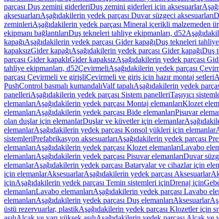
parçası Duş zemini giderleri
Duş zemini giderleri için aksesuarlar
Aşağı
aksesuarları
Aşağıdakilerin yedek parçası Duvar süzgeci aksesuarları
D
zeminleri
Aşağıdakilerin yedek parçası Mineral içerikli malzemeden ür
ekipmanı bağlantıları
Duş tekneleri tahliye ekipmanları, d52
Aşağıdakil
kapağı
Aşağıdakilerin yedek parçası Gider kapağı
Duş tekneleri tahliy
kapaksız
Gider kapağı
Aşağıdakilerin yedek parçası Gider kapağı
Duş t
parçası Gider kapaklı
Gider kapaksız
Aşağıdakilerin yedek parçası Gid
tahliye ekipmanları, d52
Çevirmeli
Aşağıdakilerin yedek parçası Çevir
parçası Çevirmeli ve girişli
Çevirmeli ve giriş için hazır montaj setleri
A
PushControl basmalı kumandalı
Valf tapalı
Aşağıdakilerin yedek parçası
panelleri
Aşağıdakilerin yedek parçası Sistem panelleri
Taşıyıcı sisteml
elemanları
Aşağıdakilerin yedek parçası Montaj elemanları
Klozet elem
elemanları
Aşağıdakilerin yedek parçası Bide elemanları
Pisuvar elema
olan duşlar için elemanlar
Duşlar ve küvetler için elemanlar
Aşağıdakile
elemanlar
Aşağıdakilerin yedek parçası Konsol yükleri için elemanlar
A
sistemleri
Prefabrikasyon aksesuarları
Aşağıdakilerin yedek parçası Pre
elemanları
Aşağıdakilerin yedek parçası Klozet elemanları
Lavabo elem
elemanları
Aşağıdakilerin yedek parçası Pisuvar elemanları
Duvar süzge
elemanlar
Aşağıdakilerin yedek parçası Bataryalar ve cihazlar için ele
için elemanlar
Aksesuarlar
Aşağıdakilerin yedek parçası Aksesuarlar
Ak
için
Aşağıdakilerin yedek parçası Temin sistemleri için
Drenaj için
Gebe
elemanları
Lavabo elemanları
Aşağıdakilerin yedek parçası Lavabo ele
elemanları
Aşağıdakilerin yedek parçası Duş elemanları
Aksesuarlar
Aş
üstü rezervuarlar, plastik
Aşağıdakilerin yedek parçası Klozetler için sıv
asılı
Alçak ve yarı yüksek asılı
Aşağıdakilerin yedek parçası Alçak ve y