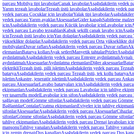
parçası Mobilya tipi lavabolar
Çanak lavabolar
Aşağıdakilerin yedek p
Yarım tezgah lavabolar
Tezgah üstü lavabolar
Aşağıdakilerin yedek par
yedek parçası Çocuklar için lavabolar
Yalak tipi lavabolar
Aşağıdakiler
yedek parçası Yarım ayaklar
Aksesuarlar
Gider kapağı
Sabitleme malze
için
Aşağıdakilerin yedek parçası Küçük lavabolar için
Lavabolar için
A
yedek parçası Lavabo tezgahları
Kabuk şekilli çanak lavabo için
Aşağıd
için
Tezgah üstü lavabo için
Yan dolaplar
Aşağıdakilerin yedek parçası 
yükseklikte dolaplar
Aşağıdakilerin yedek parçası Orta yükseklikte do
mobilyaları
Duvar rafları
Aşağıdakilerin yedek parçası Duvar rafları
Aks
elemanları
Batarya kolları
Ayak setleri
Manyetik tahtalar
Prizler
Aşağıdak
aydınlatmalı
Aşağıdakilerin yedek parçası Entegre aydınlatmalı
Aynalı 
aydınlatmalı
Aksesuarlar
Aydınlatma elemanları
Diğer aksesuarlar
Batar
elektrikli
Tezgah üstü, pilli işletim
Aşağıdakilerin yedek parçası Tezgah ü
batarya
Aşağıdakilerin yedek parçası Tezgah üstü, tek kollu batarya
Ank
işletim
Ankastre, jeneratör işletimli
Aşağıdakilerin yedek parçası Ankastr
parçası Aksesuarlar
Lavabo bataryaları için
Aşağıdakilerin yedek parças
ekipmanları
Aşağıdakilerin yedek parçası Lavabolar için tahliye ekipm
yer tasarruflu model
Lavabolar için sifon
Aşağıdakilerin yedek parçası 
sağlayan model
Gömme sifonlar
Aşağıdakilerin yedek parçası Gömme 
Bağlantılar
Contalar
Uzatma ekipmanları
Eviyeler için tahliye ekipmanl
sifonlar
Aksesuarlar
Aşağıdakilerin yedek parçası Aksesuarlar
Cihazlar 
sifonlar
Gömme sifonlar
Aşağıdakilerin yedek parçası Gömme sifonlar
tahliye ekipmanları
Aşağıdakilerin yedek parçası Drenaj lavaboları içi
manşonu
Tahliye vanaları
Aşağıdakilerin yedek parçası Tahliye vanalar
için zemin drenajı
Duş kanalları
Aşağıdakilerin yedek parçası Duş kana