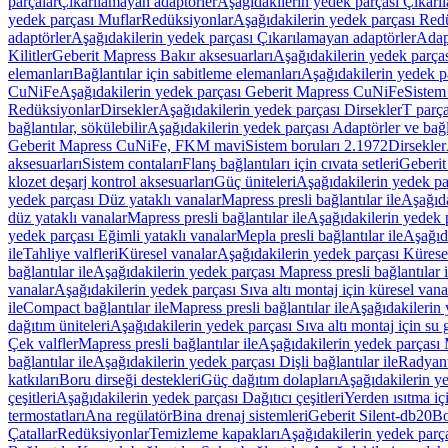
parçalar
Çıkarılamayan adaptörler
Aşağıdakilerin yedek parçası Çıkarı
yedek parçası Muflar
Redüksiyonlar
Aşağıdakilerin yedek parçası Red
adaptörler
Aşağıdakilerin yedek parçası Çıkarılamayan adaptörler
Adapt
Kilitler
Geberit Mapress Bakır aksesuarları
Aşağıdakilerin yedek parças
elemanları
Bağlantılar için sabitleme elemanları
Aşağıdakilerin yedek pa
CuNiFe
Aşağıdakilerin yedek parçası Geberit Mapress CuNiFe
Sistem
Redüksiyonlar
Dirsekler
Aşağıdakilerin yedek parçası Dirsekler
T parça
bağlantılar, sökülebilir
Aşağıdakilerin yedek parçası Adaptörler ve bağla
Geberit Mapress CuNiFe, FKM mavi
Sistem boruları 2.1972
Dirsekler
aksesuarları
Sistem contaları
Flanş bağlantıları için cıvata setleri
Geberit
klozet deşarj kontrol aksesuarları
Güç üniteleri
Aşağıdakilerin yedek pa
yedek parçası Düz yataklı vanalar
Mapress presli bağlantılar ile
Aşağıda
düz yataklı vanalar
Mapress presli bağlantılar ile
Aşağıdakilerin yedek p
yedek parçası Eğimli yataklı vanalar
Mepla presli bağlantılar ile
Aşağıda
ile
Tahliye valfleri
Küresel vanalar
Aşağıdakilerin yedek parçası Kürese
bağlantılar ile
Aşağıdakilerin yedek parçası Mapress presli bağlantılar i
vanalar
Aşağıdakilerin yedek parçası Sıva altı montaj için küresel vana
ile
Compact bağlantılar ile
Mapress presli bağlantılar ile
Aşağıdakilerin 
dağıtım üniteleri
Aşağıdakilerin yedek parçası Sıva altı montaj için su g
Çek valfler
Mapress presli bağlantılar ile
Aşağıdakilerin yedek parçası M
bağlantılar ile
Aşağıdakilerin yedek parçası Dişli bağlantılar ile
Radyant
katkıları
Boru dirseği destekleri
Güç dağıtım dolapları
Aşağıdakilerin ye
çeşitleri
Aşağıdakilerin yedek parçası Dağıtıcı çeşitleri
Yerden ısıtma iç
termostatları
Ana regülatör
Bina drenaj sistemleri
Geberit Silent-db20
Bo
Çatallar
Redüksiyonlar
Temizleme kapakları
Aşağıdakilerin yedek parç