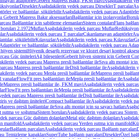
lamayan adaptörler
Geberit Mapress Bakır, FKM mavi
Aşağıdakilerin y
üksiyonlar
Dirsekler
Aşağıdakilerin yedek parçası Dirsekler
T parçalar
Aş
örler ve bağlantılar, sökülebilir
Aşağıdakilerin yedek parçası Adaptörler 
ı Geberit Mapress Bakır aksesuarları
Bağlantılar için izolasyonlar
Borula
rçası Bağlantılar için sabitleme elemanları
Sistem contaları
Flanş bağlantı
 boruları 2.1972
Muflar
Aşağıdakilerin yedek parçası Muflar
Redüksiyon
lar
Aşağıdakilerin yedek parçası T parçalar
Çıkarılamayan adaptörler
Aşa
ntılar, sökülebilir
Kılavuzlar
Aşağıdakilerin yedek parçası Kılavuzlar
Ge
Adaptörler ve bağlantılar, sökülebilir
Aşağıdakilerin yedek parçası Adaptö
 hijyen sistemi
Hijyenik deşarjlı rezervuar ve klozet deşarj kontrol aksesu
rçası Güç üniteleri
Ağ bileşenleri
Geberit hijyen sistemi için Geberit Co
kilerin yedek parçası Mapress presli bağlantılar ile
Sıva altı montaj için
arçası Mapress presli bağlantılar ile
Dişli bağlantılar ile
Aşağıdakilerin ye
kilerin yedek parçası Mepla presli bağlantılar ile
Mapress presli bağlantı
l vanalar
FlowFit pres bağlantıları ile
Mepla presli bağlantılar ile
Aşağıdak
le
Mapress presli bağlantılar ile, FKM mavi
Aşağıdakilerin yedek parças
lar
FlowFit pres bağlantıları ile
Mepla presli bağlantılar ile
Aşağıdakilerin
yedek parçası Mapress presli bağlantılar ile
Dişli bağlantılar ile
Aşağıdakil
iriş ve dağıtım üniteleri
Compact bağlantılar ile
Aşağıdakilerin yedek par
apress presli bağlantılar ile
Sıva altı montaj için su sayacı hatları
Aşağıda
 ısıtma ve soğutma
Sistem boruları
Aşağıdakilerin yedek parçası Sistem 
dek parçası Güç dağıtım dolapları
Metal güç dağıtım dolapları
Aşağıdaki
in manifold
Aşağıdakilerin yedek parçası Yerden ısıtma için manifold
Kür
rular
Bağlantı parçaları
Aşağıdakilerin yedek parçası Bağlantı parçaları
D
ası Temizleme kapakları
SuperTube bağlantı parçaları
Dirsekler
Özel bağl