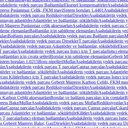
ıdakilerin yedek parçası Bağlantılar
Eksenel kompensatörler
Aşağıdakile
Mapress Paslanmaz Çelik, FKM mavi
Sistem boruları 1.4401
Aşağıdakileri
ğıdakilerin yedek parçası Redüksiyonlar
Dirsekler
Aşağıdakilerin yedek 
lamayan adaptörler
Adaptörler ve bağlantılar, sökülebilir
Aşağıdakilerin y
it Mapress Paslanmaz çelik aksesuarları
Aşağıdakilerin yedek parçası G
itleme elemanları
Bağlantılar için sabitleme elemanları
Aşağıdakilerin yed
uları
Bağlantı parçaları
Aşağıdakilerin yedek parçası Bağlantı parçaları
M
ekler
Aşağıdakilerin yedek parçası Dirsekler
T parçalar
Aşağıdakilerin ye
Aşağıdakilerin yedek parçası Adaptörler ve bağlantılar, sökülebilir
Eksen
 T parçalar
Aşağıdakilerin yedek parçası Isıtıcı için T parçalar
Isıtıcı elem
ağlantıları için cıvata setleri
Borular için sabitleme elemanları
Geberit M
istem boruları 1.0215
Boru nipelleri
Muflar
Aşağıdakilerin yedek parçası
lar
Aşağıdakilerin yedek parçası T parçalar
Çapraz parçalar
Aşağıdakiler
örler ve bağlantılar, sökülebilir
Aşağıdakilerin yedek parçası Adaptörler 
çası Kilitler
Isıtıcı için T parçalar
Aşağıdakilerin yedek parçası Isıtıcı içi
şağıdakilerin yedek parçası Geberit Mapress Karbon Çeliği, FKM ma
ğıdakilerin yedek parçası Redüksiyonlar
Dirsekler
Aşağıdakilerin yedek 
lamayan adaptörler
Adaptörler ve bağlantılar, sökülebilir
Aşağıdakilerin y
 Karbon Çeliği aksesuarları
Borular ve bağlantı parçaları için contalar
B
press Bakır
Muflar
Aşağıdakilerin yedek parçası Muflar
Redüksiyonlar
Aş
alar
Çapraz parçalar
Aşağıdakilerin yedek parçası Çapraz parçalar
Çıkarı
rçası Adaptörler ve bağlantılar, sökülebilir
Kilitler
Aşağıdakilerin yedek 
in T parçalar
Isıtıcı eleman bağlantıları
Aşağıdakilerin yedek parçası Isıtıc
sı Geberit Mapress Bakır, Gaz
Dirsekler
Aşağıdakilerin yedek parçası Di