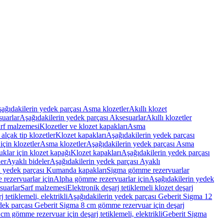
ağıdakilerin yedek parçası Asma klozetler
Akıllı klozet
uarlar
Aşağıdakilerin yedek parçası Aksesuarlar
Akıllı klozetler
rf malzemesi
Klozetler ve klozet kapakları
Asma
alçak tip klozetler
Klozet kapakları
Aşağıdakilerin yedek parçası
çin klozetler
Asma klozetler
Aşağıdakilerin yedek parçası Asma
klar için klozet kapağı
Klozet kapakları
Aşağıdakilerin yedek parçası
er
Ayaklı bideler
Aşağıdakilerin yedek parçası Ayaklı
n yedek parçası Kumanda kapakları
Sigma gömme rezervuarlar
rezervuarlar için
Alpha gömme rezervuarlar için
Aşağıdakilerin yedek
suarlar
Sarf malzemesi
Elektronik deşarj tetiklemeli klozet deşarj
tetiklemeli, elektrikli
Aşağıdakilerin yedek parçası Geberit Sigma 12
dek parçası Geberit Sigma 8 cm gömme rezervuar için deşarj
m gömme rezervuar için deşarj tetiklemeli, elektrikli
Geberit Sigma