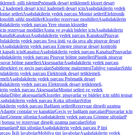
lemeli, pilli işletim
Pnömatik deşarj tetiklemeli klozet deşarj
 2 kademeli deşarj için
1 kademeli deşarj için
Aşağıdakilerin yedek
ontaj setleri
Aşağıdakilerin yedek parçası Montaj setleri
Elektronik
onolith sıhhi modüller
Klozetler rezervuar modülleri
Aşağıdakilerin
ıdakilerin yedek parçası Yere oturan klozetler
için rezervuar modüller
Asma ve ayaklı bideler için
Aşağıdakilerin
kanallı
Kapaksız
Aşağıdakilerin yedek parçası Kapaksız
Pisuvar,
ıdakilerin yedek parçası Sıva üstü ya da sıva altı pisuvar deşarj
n
Aşağıdakilerin yedek parçası Entegre pisuvar deşarj kontrolü
t kapağı için
Kanalsız
Aşağıdakilerin yedek parçası Kanalsız
Pisuvarlar,
ğıdakilerin yedek parçası Pisuvar bölme panelleri
Plastik pisuvar
suvar bölme panelleri
Aksesuarlar
Aşağıdakilerin yedek parçası
irsekleri ve geçiş parçaları
Sabitleme malzemesi
Tahliye vanaları
Sıhhi
ıdakilerin yedek parçası Elektronik deşarj tetiklemeli,
emeli
Aşağıdakilerin yedek parçası Pnömatik deşarj
ıdakilerin yedek parçası Elektronik deşarj tetiklemeli,
erin yedek parçası Aksesuarlar
Montaj setleri ve yedek
dalar
Diğer aksesuarlar
Klozetler, pisuvarlar ve bideler için sıhhi tesisat
şağıdakilerin yedek parçası Koku sifonları
Sifon
akilerin yedek parçası Bağlantı setleri
Rezervuar dirseği uzatma
Adaptör contalar ve kapaklar
Geçiş ve bağlantı parçaları
Pisuvarlar için
ları
Gömme sifonlar
Aşağıdakilerin yedek parçası Gömme sifonlar
P
 borusu ve rezervuar dirseği uzatma parçaları
Sifon
ipmanları
P tipi sifonlar
Aşağıdakilerin yedek parçası P tipi
rçası İkili lavabolar
Mobilya tipi lavabolar
Aşağıdakilerin yedek