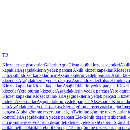
TR
Klozetler ve pisuvarlar
Geberit AquaClean akıllı klozet sistemleri
Akıll
kapakları
Aşağıdakilerin yedek parçası Akıllı klozet kapakları
Klozet se
için
Akıllı klozet kapakları için
Aşağıdakilerin yedek parçası Akıllı kloz
klozetler
Aşağıdakilerin yedek parçası Asma klozetler
Taharet fonksiyon
Klozet kapakları
Klozet kapakları
Aşağıdakilerin yedek parçası Klozet 
klozetler
Yere oturan klozetler
Aşağıdakilerin yedek parçası Yere oturan
Klozet kapakları
Klozet oturakları
Aşağıdakilerin yedek parçası Klozet 
bideler
Aksesuarlar
Aşağıdakilerin yedek parçası Aksesuarlar
Kumanda k
için
Aşağıdakilerin yedek parçası Sigma gömme rezervuarlar için
Omeg
parçası Alpha gömme rezervuarlar için
Twinline gömme rezervuarlar i
kontrolleri
Aşağıdakilerin yedek parçası Elektronik deşarj tetiklemeli kl
cm gömme rezervuar için deşarj tetiklemeli, elektrikli
Geberit Sigma 8 c
tetiklemeli, elektrikli
Geberit Omega 12 cm gömme rezervuar için deşarj 