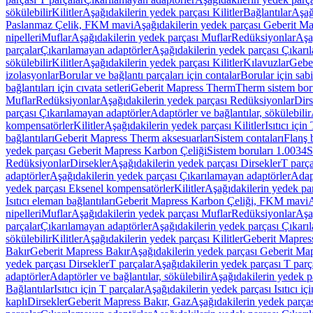
sökülebilir
Kilitler
Aşağıdakilerin yedek parçası Kilitler
Bağlantılar
Aşağ
Paslanmaz Çelik, FKM mavi
Aşağıdakilerin yedek parçası Geberit 
nipelleri
Muflar
Aşağıdakilerin yedek parçası Muflar
Redüksiyonlar
Aşa
parçalar
Çıkarılamayan adaptörler
Aşağıdakilerin yedek parçası Çıkarı
sökülebilir
Kilitler
Aşağıdakilerin yedek parçası Kilitler
Kılavuzlar
Geber
izolasyonlar
Borular ve bağlantı parçaları için contalar
Borular için sab
bağlantıları için cıvata setleri
Geberit Mapress Therm
Therm sistem bor
Muflar
Redüksiyonlar
Aşağıdakilerin yedek parçası Redüksiyonlar
Dirs
parçası Çıkarılamayan adaptörler
Adaptörler ve bağlantılar, sökülebilir
kompensatörler
Kilitler
Aşağıdakilerin yedek parçası Kilitler
Isıtıcı için
bağlantıları
Geberit Mapress Therm aksesuarları
Sistem contaları
Flanş b
yedek parçası Geberit Mapress Karbon Çeliği
Sistem boruları 1.0034
S
Redüksiyonlar
Dirsekler
Aşağıdakilerin yedek parçası Dirsekler
T parça
adaptörler
Aşağıdakilerin yedek parçası Çıkarılamayan adaptörler
Adapt
yedek parçası Eksenel kompensatörler
Kilitler
Aşağıdakilerin yedek par
Isıtıcı eleman bağlantıları
Geberit Mapress Karbon Çeliği, FKM mavi
A
nipelleri
Muflar
Aşağıdakilerin yedek parçası Muflar
Redüksiyonlar
Aşa
parçalar
Çıkarılamayan adaptörler
Aşağıdakilerin yedek parçası Çıkarı
sökülebilir
Kilitler
Aşağıdakilerin yedek parçası Kilitler
Geberit Mapress
Bakır
Geberit Mapress Bakır
Aşağıdakilerin yedek parçası Geberit Ma
yedek parçası Dirsekler
T parçalar
Aşağıdakilerin yedek parçası T parç
adaptörler
Adaptörler ve bağlantılar, sökülebilir
Aşağıdakilerin yedek pa
Bağlantılar
Isıtıcı için T parçalar
Aşağıdakilerin yedek parçası Isıtıcı iç
kaplı
Dirsekler
Geberit Mapress Bakır, Gaz
Aşağıdakilerin yedek parça