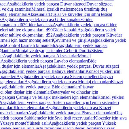
geci
Aşağıdakilerin yedek parçası Duvar süzgeci
Duvar süzgeci
i ve duş zeminleri
Mineral içerikli malzemeden üretilmiş duş
ntaj elemanları
Aksesuarlar
Duşlar ve küvetler için sıhhi tesisat
z
Aşağıdakilerin yedek parçası Gider kapaksız
Gider
ipmanları, d62
Gider kapaksız
Aşağıdakilerin yedek parçası Gider
leri tahliye ekipmanları, d90
Gider kapaklı
Aşağıdakilerin yedek
tler tahliye ekipmanları, d52
Aşağıdakilerin yedek parçası Küvetler
meli için hazır montaj setleri
Çevirmeli ve girişli
Aşağıdakilerin yedek
ushControl basmalı kumandalı
Aşağıdakilerin yedek parçası
lantıları
Montaj ve deşarj sistemleri
Geberit Duofix
Sistem
ar
Aşağıdakilerin yedek parçası Aksesuarlar
Montaj
ı
Aşağıdakilerin yedek parçası Lavabo elemanları
Bide
 duşlar için elemanlar
Aşağıdakilerin yedek parçası Duvar süzgeci
şağıdakilerin yedek parçası Batarya elemanları
Konsol yükleri için
 panelleri
Aşağıdakilerin yedek parçası Sistem panelleri
Taşıyıcı
aj elemanları
Aşağıdakilerin yedek parçası Montaj elemanları
Klozet
şağıdakilerin yedek parçası Bide elemanları
Pisuvar
i olan duşlar için elemanlar
Bataryalar ve cihazlar için
 parçası Çamaşır ve bulaşık makineleri için elemanlar
Konsol yükleri
Aşağıdakilerin yedek parçası Sistem panelleri için
Temin sistemleri
emanları
Klozet elemanları
Aşağıdakilerin yedek parçası Klozet
suvar elemanları
Aşağıdakilerin yedek parçası Pisuvar elemanları
Duş
edek parçası Sabitlemeler için
Sıva üstü rezervuarlar
Klozetler için sıva
ı Yüzeye monte
Yüksek asılı
Aşağıdakilerin yedek parçası Yüksek
yedek parçası Sıva üstü rezervuarlar için deşarj boruları
Yüksek