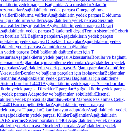
dakilerin yedek parçası Bağlantılar
Ara musluklar
Adaptör
ezervuarlar
Aşağıdakilerin yedek parçası Omega gömme
 valfleri
Doldurma valfleri
Aşağıdakilerin yedek parçası Doldurma
r için doldurma valfleri
Aşağıdakilerin yedek parçası Seramik
rma valfleri
Deşarj valfleri
Aşağıdakilerin yedek parçası Deşarj
şağıdakilerin yedek parçası 2 kademeli deşarj
Temin sistemleri
Geberit
tem boruları ML
Bağlantı parçaları
Aşağıdakilerin yedek parçası
ıdakilerin yedek parçası Dirsekler
T parçalar
Aşağıdakilerin yedek
akilerin yedek parçası Adaptörler ve bağlantılar,
n yedek parçası Dişli bağlantılı dağıtıcı
Isıtıcı için T
esuarlar
Aşağıdakilerin yedek parçası Aksesuarlar
Borular ve bağlantı
 elemanları
Bağlantılar için sabitleme elemanları
Aşağıdakilerin yedek
 parçaları
Aşağıdakilerin yedek parçası Bağlantı parçaları
Adaptörler
Aksesuarlar
Borular ve bağlantı parçaları için izolasyonlar
Bağlantılar
elemanları
Aşağıdakilerin yedek parçası Bağlantılar için sabitleme
k
Sistem boruları 1.4401
Aşağıdakilerin yedek parçası Sistem boruları
ilerin yedek parçası Dirsekler
T parçalar
Aşağıdakilerin yedek parçası
 yedek parçası Adaptörler ve bağlantılar, sökülebilir
Eksenel
kilerin yedek parçası Bağlantılar
Geberit Mapress Paslanmaz Çelik,
 1.4401
Boru nipelleri
Muflar
Aşağıdakilerin yedek parçası
dek parçası T parçalar
Çıkarılamayan adaptörler
Aşağıdakilerin yedek
er
Aşağıdakilerin yedek parçası Kilitler
Bağlantılar
Aşağıdakilerin
, LABS içermez
Sistem boruları 1.4401
Aşağıdakilerin yedek parçası
kilerin yedek parçası Dirsekler
T parçalar
Aşağıdakilerin yedek
akilerin yedek parçası Adaptörler ve bağlantılar,