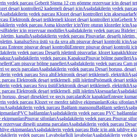
rin yedek parçası Geberit Sigma 12 cm gömme rezervuar için deşarj tetik
zet deşarj kontrolleri
2 kademeli deşarj için
Aşağıdakilerin yedek parçası
Aşağıdakilerin yedek parçası Klozet deşarj kontrolleri için aksesuarlar
M
ası Elektronik deşarj tetiklemeli klozet deşarj kontrolleri için
Geberit M
akilerin yedek parçası Asma klozetler için
Yere oturan klozetler için
Aşağ
esi
Bideler için rezervuar modüller
Aşağıdakilerin yedek parçası Bideler 
 işletim, kanallı
Aşağıdakilerin yedek parçası Pisuvarlar, deşarjlı işletim, 
işletim, kanalsız
Sıva üstü ya da sıva altı pisuvar deşarj kontrolü için
Aşağ
ası Entegre pisuvar deşarj kontrollü
Entegre pisuvar deşarj kontrolü içi
akilerin yedek parçası Deşarjlı işletimli pisuvarlar, klozet kapaklı/kloze
aksız
Aşağıdakilerin yedek parçası Kapaksız
Pisuvar bölme panelleri
Aşa
elleri
Cam pisuvar bölme panelleri
Aşağıdakilerin yedek parçası Cam pi
ri ve geçiş parçaları
Aşağıdakilerin yedek parçası Deşarj borusu, deşarj d
lerin yedek parçası Sıva altı
Elektronik deşarj tetiklemeli, elektrikli
Aşağ
parçası Elektronik deşarj tetiklemeli, pilli işletim
Pnömatik deşarj tetikl
lerin yedek parçası Sıva üstü
Elektronik deşarj tetiklemeli, elektrikli
Aşağ
parçası Elektronik deşarj tetiklemeli, pilli işletim
Aksesuarlar
Aşağıdakil
 borusu, deşarj dirsekleri ve geçiş parçaları
Kör kapaklar
Entegre kuman
rin yedek parçası Klozet ve menfez tahliye ekipmanları
Koku sifonları
A
nu
Aşağıdakilerin yedek parçası Bağlantı manşonu
Bağlantı setleri
Aşağıd
ipmanları
PVC bağlantılar
Aşağıdakilerin yedek parçası PVC bağlantılar
e ekipmanları
Pisuvar sifonları
Aşağıdakilerin yedek parçası Pisuvar sifon
e rezervuar dirseği uzatma parçaları
Aşağıdakilerin yedek parçası Deşarj
ahliye ekipmanları
Aşağıdakilerin yedek parçası Bide için atık tahliye ek
dakilerin yedek parçası Lavabolar
İkili lavabolar
Aşağıdakilerin yedek pa