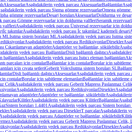
lı
Aksesuarlar
Aşağıdakilerin yedek parçası Aksesuarlar
Bağlantılar
Aşağı
şağıdakilerin yedek parçası Sigma gömme rezervuarlar
Omega gömme r
Alpha gömme rezervuarlar
Deşarj boruları
Aksesuarlar
Doldurma ve deşarj
k parçası Gömme rezervuarlar için doldurma valfleri
Seramik rezervuarla
 valfleri
Aşağıdakilerin yedek parçası Üniversal rezervuarlar için doldu
rj
İç takımlar
Aşağıdakilerin yedek parçası İç takımlar
2 kademeli deşarj
A
rı ML
Isıtma sistem boruları ML
Aşağıdakilerin yedek parçası Isıtma sis
edüksiyonlar
Aşağıdakilerin yedek parçası Redüksiyonlar
Dirsekler
Aşağ
ası Çıkarılamayan adaptörler
Adaptörler ve bağlantılar, sökülebilir
Aşağıd
ıdakilerin yedek parçası Bağlantılar
Dişli bağlantılı dağıtıcı
Aşağıdakileri
an bağlantıları
Aşağıdakilerin yedek parçası Isıtıcı eleman bağlantıları
Aks
tı parçaları için contalar
Bağlantılar için contalar
Borular için sabitleme
ntıları için cıvata setleri
Geberit Volex
Isıtma sistem boruları SL
Bağlantı
antılar
Dişli bağlantılı dağıtıcı
Aksesuarlar
Aşağıdakilerin yedek parçası 
için contalar
Borular için sabitleme elemanları
Bağlantılar için sabitleme 
az Çelik
Aşağıdakilerin yedek parçası Geberit Mapress Paslanmaz Çeli
siyonlar
Aşağıdakilerin yedek parçası Redüksiyonlar
Dirsekler
Aşağıdak
rılamayan adaptörler
Adaptörler ve bağlantılar, sökülebilir
Aşağıdakilerin
Kılavuzlar
Kilitler
Aşağıdakilerin yedek parçası Kilitler
Bağlantılar
Aşağıda
Gaz
Sistem boruları 1.4401
Aşağıdakilerin yedek parçası Sistem boruları
ekler
Aşağıdakilerin yedek parçası Dirsekler
T parçalar
Aşağıdakilerin ye
Aşağıdakilerin yedek parçası Adaptörler ve bağlantılar, sökülebilir
Kilitl
ermez
Aşağıdakilerin yedek parçası Geberit Mapress Paslanmaz Çelik
üksiyonlar
Aşağıdakilerin yedek parçası Redüksiyonlar
Dirsekler
Aşağıda
ası Çıkarılamayan adaptörler
Adaptörler ve bağlantılar, sökülebilir
Aşağıd