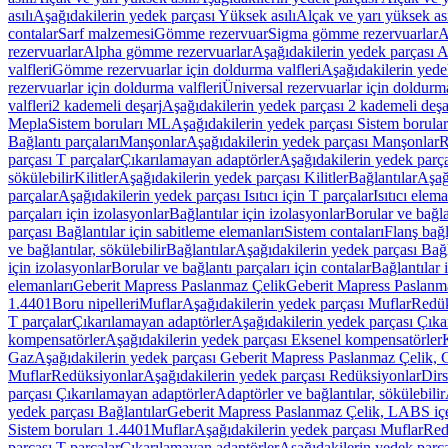
asılı
Aşağıdakilerin yedek parçası Yüksek asılı
Alçak ve yarı yüksek ası
contalar
Sarf malzemesi
Gömme rezervuar
Sigma gömme rezervuarlar
A
rezervuarlar
Alpha gömme rezervuarlar
Aşağıdakilerin yedek parçası 
valfleri
Gömme rezervuarlar için doldurma valfleri
Aşağıdakilerin yede
rezervuarlar için doldurma valfleri
Üniversal rezervuarlar için doldurma
valfleri
2 kademeli deşarj
Aşağıdakilerin yedek parçası 2 kademeli deşa
Mepla
Sistem boruları ML
Aşağıdakilerin yedek parçası Sistem borula
Bağlantı parçaları
Manşonlar
Aşağıdakilerin yedek parçası Manşonlar
R
parçası T parçalar
Çıkarılamayan adaptörler
Aşağıdakilerin yedek parç
sökülebilir
Kilitler
Aşağıdakilerin yedek parçası Kilitler
Bağlantılar
Aşağ
parçalar
Aşağıdakilerin yedek parçası Isıtıcı için T parçalar
Isıtıcı elem
parçaları için izolasyonlar
Bağlantılar için izolasyonlar
Borular ve bağlan
parçası Bağlantılar için sabitleme elemanları
Sistem contaları
Flanş bağla
ve bağlantılar, sökülebilir
Bağlantılar
Aşağıdakilerin yedek parçası Bağl
için izolasyonlar
Borular ve bağlantı parçaları için contalar
Bağlantılar 
elemanları
Geberit Mapress Paslanmaz Çelik
Geberit Mapress Paslanm
1.4401
Boru nipelleri
Muflar
Aşağıdakilerin yedek parçası Muflar
Redük
T parçalar
Çıkarılamayan adaptörler
Aşağıdakilerin yedek parçası Çıka
kompensatörler
Aşağıdakilerin yedek parçası Eksenel kompensatörler
Gaz
Aşağıdakilerin yedek parçası Geberit Mapress Paslanmaz Çelik, 
Muflar
Redüksiyonlar
Aşağıdakilerin yedek parçası Redüksiyonlar
Dirs
parçası Çıkarılamayan adaptörler
Adaptörler ve bağlantılar, sökülebilir
yedek parçası Bağlantılar
Geberit Mapress Paslanmaz Çelik, LABS iç
Sistem boruları 1.4401
Muflar
Aşağıdakilerin yedek parçası Muflar
Red
parçası T parçalar
Çıkarılamayan adaptörler
Aşağıdakilerin yedek parç