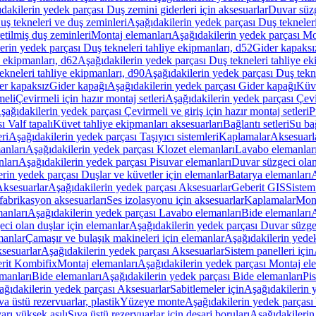
dakilerin yedek parçası Duş zemini giderleri için aksesuarlar
Duvar süz
uş tekneleri ve duş zeminleri
Aşağıdakilerin yedek parçası Duş tekneler
etilmiş duş zeminleri
Montaj elemanları
Aşağıdakilerin yedek parçası Mo
erin yedek parçası Duş tekneleri tahliye ekipmanları, d52
Gider kapaksı
e ekipmanları, d62
Aşağıdakilerin yedek parçası Duş tekneleri tahliye ek
ekneleri tahliye ekipmanları, d90
Aşağıdakilerin yedek parçası Duş tekne
er kapaksız
Gider kapağı
Aşağıdakilerin yedek parçası Gider kapağı
Küve
meli
Çevirmeli için hazır montaj setleri
Aşağıdakilerin yedek parçası Çevir
şağıdakilerin yedek parçası Çevirmeli ve giriş için hazır montaj setleri
P
 Valf tapalı
Küvet tahliye ekipmanları aksesuarları
Bağlantı setleri
Su bağ
eri
Aşağıdakilerin yedek parçası Taşıyıcı sistemleri
Kaplamalar
Aksesuarl
anları
Aşağıdakilerin yedek parçası Klozet elemanları
Lavabo elemanlar
nları
Aşağıdakilerin yedek parçası Pisuvar elemanları
Duvar süzgeci olan
rin yedek parçası Duşlar ve küvetler için elemanlar
Batarya elemanları
A
ksesuarlar
Aşağıdakilerin yedek parçası Aksesuarlar
Geberit GIS
Sistem
fabrikasyon aksesuarları
Ses izolasyonu için aksesuarlar
Kaplamalar
Mont
anları
Aşağıdakilerin yedek parçası Lavabo elemanları
Bide elemanları
A
ci olan duşlar için elemanlar
Aşağıdakilerin yedek parçası Duvar süzgec
manlar
Çamaşır ve bulaşık makineleri için elemanlar
Aşağıdakilerin yedek
sesuarlar
Aşağıdakilerin yedek parçası Aksesuarlar
Sistem panelleri için
rit Kombifix
Montaj elemanları
Aşağıdakilerin yedek parçası Montaj el
manları
Bide elemanları
Aşağıdakilerin yedek parçası Bide elemanları
Pi
ağıdakilerin yedek parçası Aksesuarlar
Sabitlemeler için
Aşağıdakilerin y
a üstü rezervuarlar, plastik
Yüzeye monte
Aşağıdakilerin yedek parças
arı yüksek asılı
Sıva üstü rezervuarlar için deşarj boruları
Aşağıdakilerin 