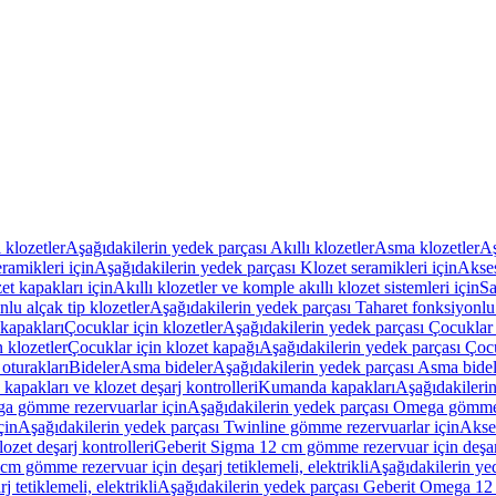
ı klozetler
Aşağıdakilerin yedek parçası Akıllı klozetler
Asma klozetler
Aş
ramikleri için
Aşağıdakilerin yedek parçası Klozet seramikleri için
Akses
et kapakları için
Akıllı klozetler ve komple akıllı klozet sistemleri için
Sa
lu alçak tip klozetler
Aşağıdakilerin yedek parçası Taharet fonksiyonlu 
kapakları
Çocuklar için klozetler
Aşağıdakilerin yedek parçası Çocuklar i
 klozetler
Çocuklar için klozet kapağı
Aşağıdakilerin yedek parçası Çocu
oturakları
Bideler
Asma bideler
Aşağıdakilerin yedek parçası Asma bidel
apakları ve klozet deşarj kontrolleri
Kumanda kapakları
Aşağıdakileri
a gömme rezervuarlar için
Aşağıdakilerin yedek parçası Omega gömme 
çin
Aşağıdakilerin yedek parçası Twinline gömme rezervuarlar için
Akse
ozet deşarj kontrolleri
Geberit Sigma 12 cm gömme rezervuar için deşarj 
m gömme rezervuar için deşarj tetiklemeli, elektrikli
Aşağıdakilerin ye
tetiklemeli, elektrikli
Aşağıdakilerin yedek parçası Geberit Omega 12 c