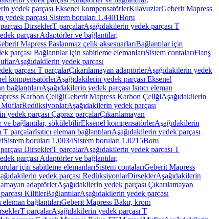
rin yedek parçası Eksenel kompensatörler
Kılavuzlar
Geberit Mapress
n yedek parçası Sistem boruları 1.4401
Boru
parçası Dirsekler
T parçalar
Aşağıdakilerin yedek parçası T
edek parçası Adaptörler ve bağlantılar,
eberit Mapress Paslanmaz çelik aksesuarları
Bağlantılar için
ek parçası Bağlantılar için sabitleme elemanları
Sistem contaları
Flanş
uflar
Aşağıdakilerin yedek parçası
dek parçası T parçalar
Çıkarılamayan adaptörler
Aşağıdakilerin yedek
el kompensatörler
Aşağıdakilerin yedek parçası Eksenel
an bağlantıları
Aşağıdakilerin yedek parçası Isıtıcı eleman
apress Karbon Çeliği
Geberit Mapress Karbon Çeliği
Aşağıdakilerin
 Muflar
Redüksiyonlar
Aşağıdakilerin yedek parçası
in yedek parçası Çapraz parçalar
Çıkarılamayan
ve bağlantılar, sökülebilir
Eksenel kompensatörler
Aşağıdakilerin
n T parçalar
Isıtıcı eleman bağlantıları
Aşağıdakilerin yedek parçası
vi
Sistem boruları 1.0034
Sistem boruları 1.0215
Boru
parçası Dirsekler
T parçalar
Aşağıdakilerin yedek parçası T
edek parçası Adaptörler ve bağlantılar,
orular için sabitleme elemanları
Sistem contaları
Geberit Mapress
ağıdakilerin yedek parçası Redüksiyonlar
Dirsekler
Aşağıdakilerin
lamayan adaptörler
Aşağıdakilerin yedek parçası Çıkarılamayan
parçası Kilitler
Bağlantılar
Aşağıdakilerin yedek parçası
ı eleman bağlantıları
Geberit Mapress Bakır, krom
rsekler
T parçalar
Aşağıdakilerin yedek parçası T