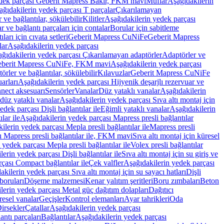
edek parçası Geberit Mapress Bakır, FKM mavi
Muflar
Aşağıdakilerin
ağıdakilerin yedek parçası T parçalar
Çıkarılamayan
ve bağlantılar, sökülebilir
Kilitler
Aşağıdakilerin yedek parçası
r ve bağlantı parçaları için contalar
Borular için sabitleme
ları için cıvata setleri
Geberit Mapress CuNiFe
Geberit Mapress
lar
Aşağıdakilerin yedek parçası
ğıdakilerin yedek parçası Çıkarılamayan adaptörler
Adaptörler ve
berit Mapress CuNiFe, FKM mavi
Aşağıdakilerin yedek parçası
rler ve bağlantılar, sökülebilir
Kılavuzlar
Geberit Mapress CuNiFe
arları
Aşağıdakilerin yedek parçası Hijyenik deşarjlı rezervuar ve
nnect aksesuarı
Sensörler
Vanalar
Düz yataklı vanalar
Aşağıdakilerin
 düz yataklı vanalar
Aşağıdakilerin yedek parçası Sıva altı montaj için
dek parçası Dişli bağlantılar ile
Eğimli yataklı vanalar
Aşağıdakilerin
lar ile
Aşağıdakilerin yedek parçası Mapress presli bağlantılar
ilerin yedek parçası Mepla presli bağlantılar ile
Mapress presli
ı Mapress presli bağlantılar ile, FKM mavi
Sıva altı montaj için küresel
 yedek parçası Mepla presli bağlantılar ile
Volex presli bağlantılar
erin yedek parçası Dişli bağlantılar ile
Sıva altı montaj için su giriş ve
çası Compact bağlantılar ile
Çek valfler
Aşağıdakilerin yedek parçası
kilerin yedek parçası Sıva altı montaj için su sayacı hatları
Dişli
boruları
Döşeme malzemesi
Kenar yalıtım şeritleri
Boru zımbaları
Beton
lerin yedek parçası Metal güç dağıtım dolapları
Dağıtıcı
esel vanalar
Geçişler
Kontrol elemanları
Ayar tahrikleri
Oda
irsekler
Çatallar
Aşağıdakilerin yedek parçası
antı parçaları
Bağlantılar
Aşağıdakilerin yedek parçası