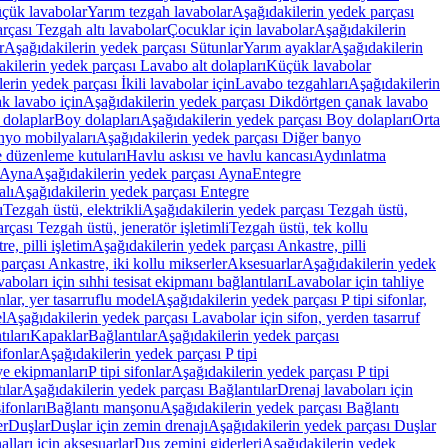
üçük lavabolar
Yarım tezgah lavabolar
Aşağıdakilerin yedek parçası
rçası Tezgah altı lavabolar
Çocuklar için lavabolar
Aşağıdakilerin
r
Aşağıdakilerin yedek parçası Sütunlar
Yarım ayaklar
Aşağıdakilerin
kilerin yedek parçası Lavabo alt dolapları
Küçük lavabolar
erin yedek parçası İkili lavabolar için
Lavabo tezgahları
Aşağıdakilerin
k lavabo için
Aşağıdakilerin yedek parçası Dikdörtgen çanak lavabo
 dolaplar
Boy dolapları
Aşağıdakilerin yedek parçası Boy dolapları
Orta
nyo mobilyaları
Aşağıdakilerin yedek parçası Diğer banyo
 düzenleme kutuları
Havlu askısı ve havlu kancası
Aydınlatma
Ayna
Aşağıdakilerin yedek parçası Ayna
Entegre
alı
Aşağıdakilerin yedek parçası Entegre
ı
Tezgah üstü, elektrikli
Aşağıdakilerin yedek parçası Tezgah üstü,
çası Tezgah üstü, jeneratör işletimli
Tezgah üstü, tek kollu
e, pilli işletim
Aşağıdakilerin yedek parçası Ankastre, pilli
parçası Ankastre, iki kollu mikserler
Aksesuarlar
Aşağıdakilerin yedek
boları için sıhhi tesisat ekipmanı bağlantıları
Lavabolar için tahliye
onlar, yer tasarruflu model
Aşağıdakilerin yedek parçası P tipi sifonlar,
l
Aşağıdakilerin yedek parçası Lavabolar için sifon, yerden tasarruf
ıları
Kapaklar
Bağlantılar
Aşağıdakilerin yedek parçası
sifonlar
Aşağıdakilerin yedek parçası P tipi
ye ekipmanları
P tipi sifonlar
Aşağıdakilerin yedek parçası P tipi
ılar
Aşağıdakilerin yedek parçası Bağlantılar
Drenaj lavaboları için
ifonları
Bağlantı manşonu
Aşağıdakilerin yedek parçası Bağlantı
er
Duşlar
Duşlar için zemin drenajı
Aşağıdakilerin yedek parçası Duşlar
lları için aksesuarlar
Duş zemini giderleri
Aşağıdakilerin yedek