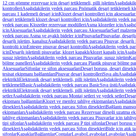
12 cm gömme rezervuar için deşarj tetiklemeli, pilli işletim
Aşağıdakile
kontrolleri
Aşağıdakilerin yedek parçası Pnömatik deşarj tetiklemeli klo
parçası 1 kademeli deşarj için
Klozet deşarj kontrolleri için aksesuarlar
deşarj tetiklemeli klozet deşarj kontrolleri için
Aşağıdakilerin yedek parç
yedek parçası Klozetler rezervuar modülleri
Asma klozetler için
Aşağıd
için
Aksesuarlar
Aşağıdakilerin yedek parçası Aksesuarlar
Sarf malzem
yedek parçası Asma ve ayaklı bideler için
Pisuvarlar
Pisuvarlar, deşarjlı
deşarjlı işletim, kanalsız
Aşağıdakilerin yedek parçası Pisuvar, deşarjlı 
kontrolü için
Entegre pisuvar deşarj kontrollü
Aşağıdakilerin yedek parç
için
Deşarjlı işletimli pisuvarlar, klozet kapaklı/klozet kapağı için
Aşağıd
susuz işletim
Aşağıdakilerin yedek parçası Pisuvarlar, susuz işletim
Kap
bölme panelleri
Aşağıdakilerin yedek parçası Plastik pisuvar bölme pan
Aksesuarlar
Sifonlar ve sifon aksesuarları
Deşarj borusu, deşarj dirsekle
tesisat ekipmanı bağlantıları
Pisuvar deşarj kontrolleri
Sıva altı
Aşağıdaki
elektrikli
Elektronik deşarj tetiklemeli, pilli işletim
Aşağıdakilerin yedek 
tetiklemeli
Basic
Aşağıdakilerin yedek parçası Basic
Sıva üstü
Aşağıdaki
elektrikli
Elektronik deşarj tetiklemeli, pilli işletim
Aşağıdakilerin yedek 
setler
Aşağıdakilerin yedek parçası Montaj setleri ve yedek setler
Deşarj
ekipmanı bağlantıları
Klozet ve menfez tahliye ekipmanları
Aşağıdakile
dirsekleri
Aşağıdakilerin yedek parçası Sifon dirsekleri
Bağlantı manşo
ekipmanları
Aşağıdakilerin yedek parçası Rezervuar dirseği uzatma ek
tahliye ekipmanları
Aşağıdakilerin yedek parçası Pisuvarlar için tahliy
tipi sifonlar
Aşağıdakilerin yedek parçası P tipi sifonlar
Deşarj borusu v
dirsekleri
Aşağıdakilerin yedek parçası Sifon dirsekleri
Bide için atık t
sifonlar
Kapaklar
Bağlantılar
Contalar
Lavabo
Lavabolar
Lavabolar
Aşağı