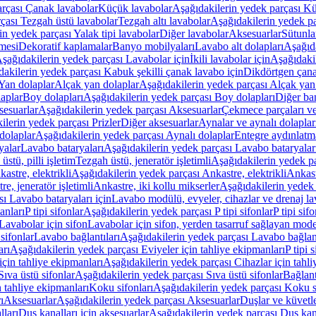
arçası Çanak lavabolar
Küçük lavabolar
Aşağıdakilerin yedek parçası K
çası Tezgah üstü lavabolar
Tezgah altı lavabolar
Aşağıdakilerin yedek pa
in yedek parçası Yalak tipi lavabolar
Diğer lavabolar
Aksesuarlar
Sütunla
mesi
Dekoratif kaplamalar
Banyo mobilyaları
Lavabo alt dolapları
Aşağıda
şağıdakilerin yedek parçası Lavabolar için
İkili lavabolar için
Aşağıdakil
akilerin yedek parçası Kabuk şekilli çanak lavabo için
Dikdörtgen çana
Yan dolaplar
Alçak yan dolaplar
Aşağıdakilerin yedek parçası Alçak yan
laplar
Boy dolapları
Aşağıdakilerin yedek parçası Boy dolapları
Diğer ba
esuarlar
Aşağıdakilerin yedek parçası Aksesuarlar
Çekmece parçaları ve
ilerin yedek parçası Prizler
Diğer aksesuarlar
Aynalar ve aynalı dolaplar
dolaplar
Aşağıdakilerin yedek parçası Aynalı dolaplar
Entegre aydınlatm
yalar
Lavabo bataryaları
Aşağıdakilerin yedek parçası Lavabo bataryalar
stü, pilli işletim
Tezgah üstü, jeneratör işletimli
Aşağıdakilerin yedek par
astre, elektrikli
Aşağıdakilerin yedek parçası Ankastre, elektrikli
Ankastr
e, jeneratör işletimli
Ankastre, iki kollu mikserler
Aşağıdakilerin yedek 
ı Lavabo bataryaları için
Lavabo modülü, evyeler, cihazlar ve drenaj lava
anları
P tipi sifonlar
Aşağıdakilerin yedek parçası P tipi sifonlar
P tipi sif
Lavabolar için sifon
Lavabolar için sifon, yerden tasarruf sağlayan mode
sifonlar
Lavabo bağlantıları
Aşağıdakilerin yedek parçası Lavabo bağlant
arı
Aşağıdakilerin yedek parçası Eviyeler için tahliye ekipmanları
P tipi 
için tahliye ekipmanları
Aşağıdakilerin yedek parçası Cihazlar için tahli
Sıva üstü sifonlar
Aşağıdakilerin yedek parçası Sıva üstü sifonlar
Bağlant
n tahliye ekipmanları
Koku sifonları
Aşağıdakilerin yedek parçası Koku s
ı
Aksesuarlar
Aşağıdakilerin yedek parçası Aksesuarlar
Duşlar ve küvetl
lları
Duş kanalları için aksesuarlar
Aşağıdakilerin yedek parçası Duş kana