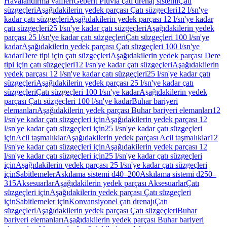
Havalandırma valfleri
Geberit Pluvia çatı drenaj sistemi
Çatı
süzgeçleri
Aşağıdakilerin yedek parçası Çatı süzgeçleri
12 l/sn'ye
kadar çatı süzgeçleri
Aşağıdakilerin yedek parçası 12 l/sn'ye kadar
çatı süzgeçleri
25 l/sn'ye kadar çatı süzgeçleri
Aşağıdakilerin yedek
parçası 25 l/sn'ye kadar çatı süzgeçleri
Çatı süzgeçleri 100 l/sn'ye
kadar
Aşağıdakilerin yedek parçası Çatı süzgeçleri 100 l/sn'ye
kadar
Dere tipi için çatı süzgeçleri
Aşağıdakilerin yedek parçası Dere
tipi için çatı süzgeçleri
12 l/sn'ye kadar çatı süzgeçleri
Aşağıdakilerin
yedek parçası 12 l/sn'ye kadar çatı süzgeçleri
25 l/sn'ye kadar çatı
süzgeçleri
Aşağıdakilerin yedek parçası 25 l/sn'ye kadar çatı
süzgeçleri
Çatı süzgeçleri 100 l/sn'ye kadar
Aşağıdakilerin yedek
parçası Çatı süzgeçleri 100 l/sn'ye kadar
Buhar bariyeri
elemanları
Aşağıdakilerin yedek parçası Buhar bariyeri elemanları
12
l/sn'ye kadar çatı süzgeçleri için
Aşağıdakilerin yedek parçası 12
l/sn'ye kadar çatı süzgeçleri için
25 l/sn'ye kadar çatı süzgeçleri
için
Acil taşmalıklar
Aşağıdakilerin yedek parçası Acil taşmalıklar
12
l/sn'ye kadar çatı süzgeçleri için
Aşağıdakilerin yedek parçası 12
l/sn'ye kadar çatı süzgeçleri için
25 l/sn'ye kadar çatı süzgeçleri
için
Aşağıdakilerin yedek parçası 25 l/sn'ye kadar çatı süzgeçleri
için
Sabitlemeler
Askılama sistemi d40–200
Askılama sistemi d250–
315
Aksesuarlar
Aşağıdakilerin yedek parçası Aksesuarlar
Çatı
süzgeçleri için
Aşağıdakilerin yedek parçası Çatı süzgeçleri
için
Sabitlemeler için
Konvansiyonel çatı drenajı
Çatı
süzgeçleri
Aşağıdakilerin yedek parçası Çatı süzgeçleri
Buhar
bariyeri elemanları
Aşağıdakilerin yedek parçası Buhar bariyeri