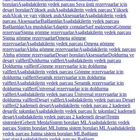
boruları
Aşağıdakilerin yedek parçası Sıva üstü rezervuarlar için
deşarj boruları
Yüksek asılı
Aşağıdakilerin yedek parçası Yüksek
asılı
Alçak ve yarı yüksek asılı
Aksesuarlar
Aşağıdakilerin yedek
parçası Aksesuarlar
Bağlantılar
Aşağıdakilerin yedek parçası
Bağlantılar
Ara musluklar
Adaptör contalar
Sarf malzemesi
Gömme
rezervuar
Sigma gömme rezervuarlar
Aşağıdakilerin yedek parçası
Sigma gömme rezervuarlar
Omega gömme
rezervuarlar
Aşağıdakilerin yedek parçası Omega gömme
rezervuarlar
Alpha gömme rezervuarlar
Aşağıdakilerin yedek parçası
Alpha gömme rezervuarlar
Deşarj boruları
Aksesuarlar
Doldurma ve
deşarj valfleri
Doldurma valfleri
Aşağıdakilerin yedek parçası
Doldurma valfleri
Gömme rezervuarlar için doldurma
valfleri
Aşağıdakilerin yedek parçası Gömme rezervuarlar için
doldurma valfleri
Seramik rezervuarlar için doldurma
valfleri
Aşağıdakilerin yedek parçası Seramik rezervuarlar için
doldurma valfleri
Üniversal rezervuarlar için doldurma
valfleri
Aşağıdakilerin yedek parçası Üniversal rezervuarlar için
doldurma valfleri
Deşarj valfleri
Aşağıdakilerin yedek parçası Deşarj
valfleri
2 kademeli deşarj
Aşağıdakilerin yedek parçası 2 kademeli
deşarj
İç takımlar
Aşağıdakilerin yedek parçası İç takımlar
2 kademeli
deşarj
Aşağıdakilerin yedek parçası 2 kademeli deşarj
Temin
sistemleri
Geberit Mepla
Sistem boruları ML
Aşağıdakilerin yedek
parçası Sistem boruları ML
Isıtma sistem boruları ML
Aşağıdakilerin
yedek parçası Isıtma sistem boruları ML
Bağlantı
parçaları
Aşağıdakilerin yedek parçası Bağlantı