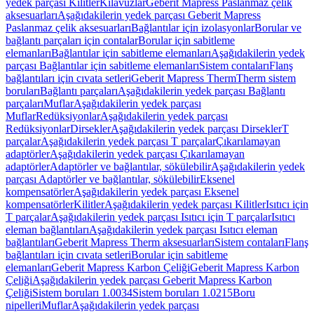
yedek parçası Kilitler
Kılavuzlar
Geberit Mapress Paslanmaz çelik
aksesuarları
Aşağıdakilerin yedek parçası Geberit Mapress
Paslanmaz çelik aksesuarları
Bağlantılar için izolasyonlar
Borular ve
bağlantı parçaları için contalar
Borular için sabitleme
elemanları
Bağlantılar için sabitleme elemanları
Aşağıdakilerin yedek
parçası Bağlantılar için sabitleme elemanları
Sistem contaları
Flanş
bağlantıları için cıvata setleri
Geberit Mapress Therm
Therm sistem
boruları
Bağlantı parçaları
Aşağıdakilerin yedek parçası Bağlantı
parçaları
Muflar
Aşağıdakilerin yedek parçası
Muflar
Redüksiyonlar
Aşağıdakilerin yedek parçası
Redüksiyonlar
Dirsekler
Aşağıdakilerin yedek parçası Dirsekler
T
parçalar
Aşağıdakilerin yedek parçası T parçalar
Çıkarılamayan
adaptörler
Aşağıdakilerin yedek parçası Çıkarılamayan
adaptörler
Adaptörler ve bağlantılar, sökülebilir
Aşağıdakilerin yedek
parçası Adaptörler ve bağlantılar, sökülebilir
Eksenel
kompensatörler
Aşağıdakilerin yedek parçası Eksenel
kompensatörler
Kilitler
Aşağıdakilerin yedek parçası Kilitler
Isıtıcı için
T parçalar
Aşağıdakilerin yedek parçası Isıtıcı için T parçalar
Isıtıcı
eleman bağlantıları
Aşağıdakilerin yedek parçası Isıtıcı eleman
bağlantıları
Geberit Mapress Therm aksesuarları
Sistem contaları
Flanş
bağlantıları için cıvata setleri
Borular için sabitleme
elemanları
Geberit Mapress Karbon Çeliği
Geberit Mapress Karbon
Çeliği
Aşağıdakilerin yedek parçası Geberit Mapress Karbon
Çeliği
Sistem boruları 1.0034
Sistem boruları 1.0215
Boru
nipelleri
Muflar
Aşağıdakilerin yedek parçası