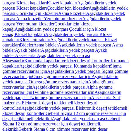
parçası Klozet kapakları
Klozet kapakları
Aşağıdakilerin yedek
parçası Klozet kapakları
Çocuklar için klozetler
Aşağıdakilerin yedek
parçası Çocuklar için klozetler
Asma klozetler
Aşağıdakilerin yedek
parçası Asma klozetler
Yere oturan klozetler
Aşağıdakilerin yedek
parçası Yere oturan klozetler
Çocuklar için klozet
kapağı
Aşağıdakilerin yedek parçası Çocuklar için klozet
kapağı
Klozet kapakları
Aşağıdakilerin yedek parçası Klozet
kapakları
Klozet oturakları
Aşağıdakilerin yedek parçası Klozet
oturakları
Bideler
Asma bideler
Aşağıdakilerin yedek parçası Asma
bideler
Ayaklı bideler
Aşağıdakilerin yedek parçası Ayaklı
bideler
Aksesuarlar
Aşağıdakilerin yedek parçası
Aksesuarlar
Kumanda kapakları ve klozet deşarj kontrolleri
Kumanda
kapakları
Aşağıdakilerin yedek parçası Kumanda kapakları
Sigma
gömme rezervuarlar için
Aşağıdakilerin yedek parçası Sigma gömme
rezervuarlar için
Omega gömme rezervuarlar için
Aşağıdakilerin
yedek parçası Omega gömme rezervuarlar için
Alpha gömme
rezervuarlar için
Aşağıdakilerin yedek parçası Alpha gömme
rezervuarlar için
Twinline gömme rezervuarlar için
Aşağıdakilerin
yedek parçası Twinline gömme rezervuarlar için
Aksesuarlar
Sarf
malzemesi
Elektronik deşarj tetiklemeli klozet deşarj
kontrolleri
Aşağıdakilerin yedek parçası Elektronik deşarj tetiklemeli
klozet deşarj kontrolleri
Geberit Sigma 12 cm gömme rezervuar için
deşarj tetiklemeli, elektrikli
Aşağıdakilerin yedek parçası Geberit
Sigma 12 cm gömme rezervuar için deşarj tetiklemeli,
elektrikli
Geberit Sigma 8 cm gömme rezervuar için deşarj