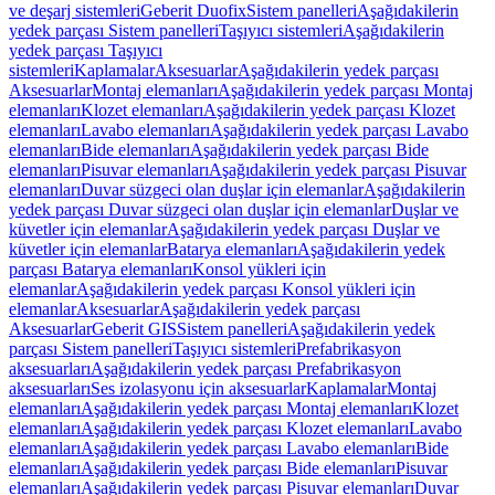
ve deşarj sistemleri
Geberit Duofix
Sistem panelleri
Aşağıdakilerin
yedek parçası Sistem panelleri
Taşıyıcı sistemleri
Aşağıdakilerin
yedek parçası Taşıyıcı
sistemleri
Kaplamalar
Aksesuarlar
Aşağıdakilerin yedek parçası
Aksesuarlar
Montaj elemanları
Aşağıdakilerin yedek parçası Montaj
elemanları
Klozet elemanları
Aşağıdakilerin yedek parçası Klozet
elemanları
Lavabo elemanları
Aşağıdakilerin yedek parçası Lavabo
elemanları
Bide elemanları
Aşağıdakilerin yedek parçası Bide
elemanları
Pisuvar elemanları
Aşağıdakilerin yedek parçası Pisuvar
elemanları
Duvar süzgeci olan duşlar için elemanlar
Aşağıdakilerin
yedek parçası Duvar süzgeci olan duşlar için elemanlar
Duşlar ve
küvetler için elemanlar
Aşağıdakilerin yedek parçası Duşlar ve
küvetler için elemanlar
Batarya elemanları
Aşağıdakilerin yedek
parçası Batarya elemanları
Konsol yükleri için
elemanlar
Aşağıdakilerin yedek parçası Konsol yükleri için
elemanlar
Aksesuarlar
Aşağıdakilerin yedek parçası
Aksesuarlar
Geberit GIS
Sistem panelleri
Aşağıdakilerin yedek
parçası Sistem panelleri
Taşıyıcı sistemleri
Prefabrikasyon
aksesuarları
Aşağıdakilerin yedek parçası Prefabrikasyon
aksesuarları
Ses izolasyonu için aksesuarlar
Kaplamalar
Montaj
elemanları
Aşağıdakilerin yedek parçası Montaj elemanları
Klozet
elemanları
Aşağıdakilerin yedek parçası Klozet elemanları
Lavabo
elemanları
Aşağıdakilerin yedek parçası Lavabo elemanları
Bide
elemanları
Aşağıdakilerin yedek parçası Bide elemanları
Pisuvar
elemanları
Aşağıdakilerin yedek parçası Pisuvar elemanları
Duvar