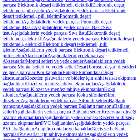
parçası Elektronik deşarj tetiklemeli, elektrikli
Elektronik deşarj
tetiklemeli, pilli işletim
Aşağıdakilerin yedek parçası Elektronik
deşarj tetiklemeli, pilli işletim
Pnömatik deşarj
tetiklemeli
Aşağıdakilerin yedek parçası Pnömatik deşarj
tetiklemeli
Basic
Aşağıdakilerin yedek parçası Basic
Sıva
üstü
Aşağıdakilerin yedek parçası Sıva üstü
Elektronik deşarj
tetiklemeli, elektrikli
Aşağıdakilerin yedek parçası Elektronik deşarj
tetiklemeli, elektrikli
Elektronik deşarj tetiklemeli, pilli
işletim
Aşağıdakilerin yedek parçası Elektronik deşarj tetiklemeli,
pilli işletim
Aksesuarlar
Aşağıdakilerin yedek parçası
Aksesuarlar
Montaj setleri ve yedek setler
Aşağıdakilerin yedek
parçası Montaj setleri ve yedek setler
Deşarj borusu, deşarj dirsekleri
ve geçiş parçaları
Kör kapaklar
Entegre kumandalar
Diğer
aksesuarlar
Klozetler, pisuvarlar ve bideler için sıhhi tesisat ekipmanı
bağlantıları
Klozet ve menfez tahliye ekipmanları
Aşağıdakilerin
yedek parçası Klozet ve menfez tahliye ekipmanları
Koku
sifonları
Aşağıdakilerin yedek parçası Koku sifonları
Sifon
dirsekleri
Aşağıdakilerin yedek parçası Sifon dirsekleri
Bağlantı
manşonu
Aşağıdakilerin yedek parçası Bağlantı manşonu
Bağlantı
setleri
Aşağıdakilerin yedek parçası Bağlantı setleri
Rezervuar dirseği
uzatma ekipmanları
Aşağıdakilerin yedek parçası Rezervuar dirseği
uzatma ekipmanları
PVC bağlantılar
Aşağıdakilerin yedek parçası
PVC bağlantılar
Adaptör contalar ve kapaklar
Geçiş ve bağlantı
parçaları
Pisuvarlar için tahliye ekipmanları
Aşağıdakilerin yedek
parçası Pisuvarlar için tahliye ekipmanları
Pisuvar