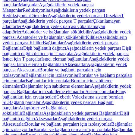
parçaları
Manşonlar
Aşağıdakilerin yedek parçası
Manşonlar
Redüksiyonlar
Aşağıdakilerin yedek parçası
Redüksiyonlar
Dirsekler
Aşağıdakilerin yedek parçası Dirsekler
T
parçalar
Aşağıdakilerin yedek parçası T parçalar
Çıkarılamayan
adaptörler
Aşağıdakilerin yedek parçası Çıkarılamayan
adaptörler
Adaptörler ve bağlantılar, sökülebilir
Aşağıdakilerin yedek
parçası Adaptörler ve bağlantılar, sökülebilir
Kilitler
Aşağıdakilerin
yedek parçası Kilitler
Bağlantılar
Aşağıdakilerin yedek parçası
Bağlantılar
Dişli bağlantılı dağıtıcı
Aşağıdakilerin yedek parçası Dişli
bağlantılı dağıtıcı
Isıtıcı için T parçalar
Aşağıdakilerin yedek parçası
Isıtıcı için T parçalar
Isıtıcı eleman bağlantıları
Aşağıdakilerin yedek
parçası Isıtıcı eleman bağlantıları
Aksesuarlar
Aşağıdakilerin yedek
parçası Aksesuarlar
Borular ve bağlantı parçaları için
izolasyonlar
Bağlantılar için izolasyonlar
Borular ve bağlantı parçaları
için contalar
Bağlantılar için contalar
Borular için sabitleme
elemanları
Bağlantılar için sabitleme elemanları
Aşağıdakilerin yedek
parçası Bağlantılar için sabitleme elemanları
Sistem contaları
Flanş
bağlantıları için cıvata setleri
Geberit Volex
Isıtma sistem boruları
SL
Bağlantı parçaları
Aşağıdakilerin yedek parçası Bağlantı
parçaları
Adaptörler ve bağlantılar,
sökülebilir
Bağlantılar
Aşağıdakilerin yedek parçası Bağlantılar
Dişli
bağlantılı dağıtıcı
Aksesuarlar
Aşağıdakilerin yedek parçası
Aksesuarlar
Borular ve bağlantı parçaları için izolasyonlar
Bağlantılar
için izolasyonlar
Borular ve bağlantı parçaları için contalar
Bağlantılar
için contalar
Borular için sabitleme elemanları
Bağlantılar için