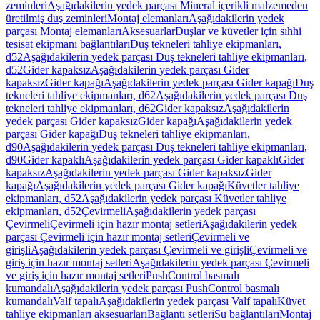
zeminleri
Aşağıdakilerin yedek parçası Mineral içerikli malzemeden
üretilmiş duş zeminleri
Montaj elemanları
Aşağıdakilerin yedek
parçası Montaj elemanları
Aksesuarlar
Duşlar ve küvetler için sıhhi
tesisat ekipmanı bağlantıları
Duş tekneleri tahliye ekipmanları,
d52
Aşağıdakilerin yedek parçası Duş tekneleri tahliye ekipmanları,
d52
Gider kapaksız
Aşağıdakilerin yedek parçası Gider
kapaksız
Gider kapağı
Aşağıdakilerin yedek parçası Gider kapağı
Duş
tekneleri tahliye ekipmanları, d62
Aşağıdakilerin yedek parçası Duş
tekneleri tahliye ekipmanları, d62
Gider kapaksız
Aşağıdakilerin
yedek parçası Gider kapaksız
Gider kapağı
Aşağıdakilerin yedek
parçası Gider kapağı
Duş tekneleri tahliye ekipmanları,
d90
Aşağıdakilerin yedek parçası Duş tekneleri tahliye ekipmanları,
d90
Gider kapaklı
Aşağıdakilerin yedek parçası Gider kapaklı
Gider
kapaksız
Aşağıdakilerin yedek parçası Gider kapaksız
Gider
kapağı
Aşağıdakilerin yedek parçası Gider kapağı
Küvetler tahliye
ekipmanları, d52
Aşağıdakilerin yedek parçası Küvetler tahliye
ekipmanları, d52
Çevirmeli
Aşağıdakilerin yedek parçası
Çevirmeli
Çevirmeli için hazır montaj setleri
Aşağıdakilerin yedek
parçası Çevirmeli için hazır montaj setleri
Çevirmeli ve
girişli
Aşağıdakilerin yedek parçası Çevirmeli ve girişli
Çevirmeli ve
giriş için hazır montaj setleri
Aşağıdakilerin yedek parçası Çevirmeli
ve giriş için hazır montaj setleri
PushControl basmalı
kumandalı
Aşağıdakilerin yedek parçası PushControl basmalı
kumandalı
Valf tapalı
Aşağıdakilerin yedek parçası Valf tapalı
Küvet
tahliye ekipmanları aksesuarları
Bağlantı setleri
Su bağlantıları
Montaj