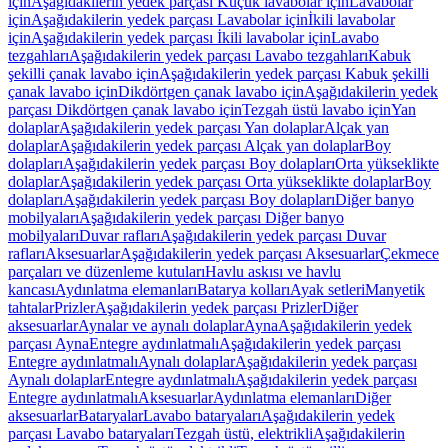
için
Aşağıdakilerin yedek parçası Küçük lavabolar için
Lavabolar
için
Aşağıdakilerin yedek parçası Lavabolar için
İkili lavabolar
için
Aşağıdakilerin yedek parçası İkili lavabolar için
Lavabo
tezgahları
Aşağıdakilerin yedek parçası Lavabo tezgahları
Kabuk
şekilli çanak lavabo için
Aşağıdakilerin yedek parçası Kabuk şekilli
çanak lavabo için
Dikdörtgen çanak lavabo için
Aşağıdakilerin yedek
parçası Dikdörtgen çanak lavabo için
Tezgah üstü lavabo için
Yan
dolaplar
Aşağıdakilerin yedek parçası Yan dolaplar
Alçak yan
dolaplar
Aşağıdakilerin yedek parçası Alçak yan dolaplar
Boy
dolapları
Aşağıdakilerin yedek parçası Boy dolapları
Orta yükseklikte
dolaplar
Aşağıdakilerin yedek parçası Orta yükseklikte dolaplar
Boy
dolapları
Aşağıdakilerin yedek parçası Boy dolapları
Diğer banyo
mobilyaları
Aşağıdakilerin yedek parçası Diğer banyo
mobilyaları
Duvar rafları
Aşağıdakilerin yedek parçası Duvar
rafları
Aksesuarlar
Aşağıdakilerin yedek parçası Aksesuarlar
Çekmece
parçaları ve düzenleme kutuları
Havlu askısı ve havlu
kancası
Aydınlatma elemanları
Batarya kolları
Ayak setleri
Manyetik
tahtalar
Prizler
Aşağıdakilerin yedek parçası Prizler
Diğer
aksesuarlar
Aynalar ve aynalı dolaplar
Ayna
Aşağıdakilerin yedek
parçası Ayna
Entegre aydınlatmalı
Aşağıdakilerin yedek parçası
Entegre aydınlatmalı
Aynalı dolaplar
Aşağıdakilerin yedek parçası
Aynalı dolaplar
Entegre aydınlatmalı
Aşağıdakilerin yedek parçası
Entegre aydınlatmalı
Aksesuarlar
Aydınlatma elemanları
Diğer
aksesuarlar
Bataryalar
Lavabo bataryaları
Aşağıdakilerin yedek
parçası Lavabo bataryaları
Tezgah üstü, elektrikli
Aşağıdakilerin