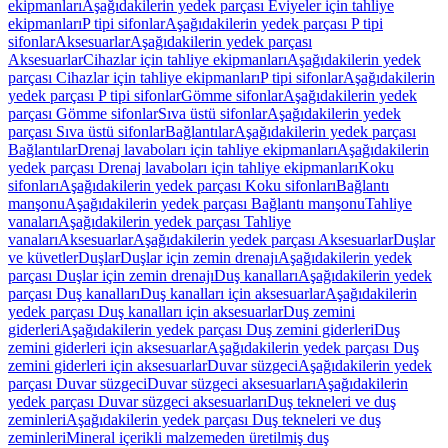
ekipmanları
Aşağıdakilerin yedek parçası Eviyeler için tahliye
ekipmanları
P tipi sifonlar
Aşağıdakilerin yedek parçası P tipi
sifonlar
Aksesuarlar
Aşağıdakilerin yedek parçası
Aksesuarlar
Cihazlar için tahliye ekipmanları
Aşağıdakilerin yedek
parçası Cihazlar için tahliye ekipmanları
P tipi sifonlar
Aşağıdakilerin
yedek parçası P tipi sifonlar
Gömme sifonlar
Aşağıdakilerin yedek
parçası Gömme sifonlar
Sıva üstü sifonlar
Aşağıdakilerin yedek
parçası Sıva üstü sifonlar
Bağlantılar
Aşağıdakilerin yedek parçası
Bağlantılar
Drenaj lavaboları için tahliye ekipmanları
Aşağıdakilerin
yedek parçası Drenaj lavaboları için tahliye ekipmanları
Koku
sifonları
Aşağıdakilerin yedek parçası Koku sifonları
Bağlantı
manşonu
Aşağıdakilerin yedek parçası Bağlantı manşonu
Tahliye
vanaları
Aşağıdakilerin yedek parçası Tahliye
vanaları
Aksesuarlar
Aşağıdakilerin yedek parçası Aksesuarlar
Duşlar
ve küvetler
Duşlar
Duşlar için zemin drenajı
Aşağıdakilerin yedek
parçası Duşlar için zemin drenajı
Duş kanalları
Aşağıdakilerin yedek
parçası Duş kanalları
Duş kanalları için aksesuarlar
Aşağıdakilerin
yedek parçası Duş kanalları için aksesuarlar
Duş zemini
giderleri
Aşağıdakilerin yedek parçası Duş zemini giderleri
Duş
zemini giderleri için aksesuarlar
Aşağıdakilerin yedek parçası Duş
zemini giderleri için aksesuarlar
Duvar süzgeci
Aşağıdakilerin yedek
parçası Duvar süzgeci
Duvar süzgeci aksesuarları
Aşağıdakilerin
yedek parçası Duvar süzgeci aksesuarları
Duş tekneleri ve duş
zeminleri
Aşağıdakilerin yedek parçası Duş tekneleri ve duş
zeminleri
Mineral içerikli malzemeden üretilmiş duş