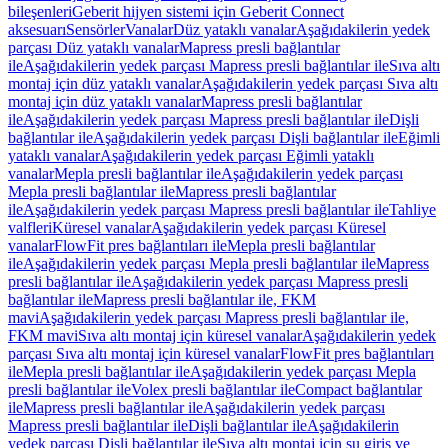
bileşenleri
Geberit hijyen sistemi için Geberit Connect
aksesuarı
Sensörler
Vanalar
Düz yataklı vanalar
Aşağıdakilerin yedek
parçası Düz yataklı vanalar
Mapress presli bağlantılar
ile
Aşağıdakilerin yedek parçası Mapress presli bağlantılar ile
Sıva altı
montaj için düz yataklı vanalar
Aşağıdakilerin yedek parçası Sıva altı
montaj için düz yataklı vanalar
Mapress presli bağlantılar
ile
Aşağıdakilerin yedek parçası Mapress presli bağlantılar ile
Dişli
bağlantılar ile
Aşağıdakilerin yedek parçası Dişli bağlantılar ile
Eğimli
yataklı vanalar
Aşağıdakilerin yedek parçası Eğimli yataklı
vanalar
Mepla presli bağlantılar ile
Aşağıdakilerin yedek parçası
Mepla presli bağlantılar ile
Mapress presli bağlantılar
ile
Aşağıdakilerin yedek parçası Mapress presli bağlantılar ile
Tahliye
valfleri
Küresel vanalar
Aşağıdakilerin yedek parçası Küresel
vanalar
FlowFit pres bağlantıları ile
Mepla presli bağlantılar
ile
Aşağıdakilerin yedek parçası Mepla presli bağlantılar ile
Mapress
presli bağlantılar ile
Aşağıdakilerin yedek parçası Mapress presli
bağlantılar ile
Mapress presli bağlantılar ile, FKM
mavi
Aşağıdakilerin yedek parçası Mapress presli bağlantılar ile,
FKM mavi
Sıva altı montaj için küresel vanalar
Aşağıdakilerin yedek
parçası Sıva altı montaj için küresel vanalar
FlowFit pres bağlantıları
ile
Mepla presli bağlantılar ile
Aşağıdakilerin yedek parçası Mepla
presli bağlantılar ile
Volex presli bağlantılar ile
Compact bağlantılar
ile
Mapress presli bağlantılar ile
Aşağıdakilerin yedek parçası
Mapress presli bağlantılar ile
Dişli bağlantılar ile
Aşağıdakilerin
yedek parçası Dişli bağlantılar ile
Sıva altı montaj için su giriş ve