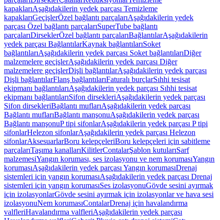
kapakları
Aşağıdakilerin yedek parçası Temizleme
kapakları
Geçişler
Özel bağlantı parçaları
Aşağıdakilerin yedek
parçası Özel bağlantı parçaları
SuperTube bağlantı
parçaları
Dirsekler
Özel bağlantı parçaları
Bağlantılar
Aşağıdakilerin
yedek parçası Bağlantılar
Kaynak bağlantıları
Soket
bağlantıları
Aşağıdakilerin yedek parçası Soket bağlantıları
Diğer
malzemelere geçişler
Aşağıdakilerin yedek parçası Diğer
malzemelere geçişler
Dişli bağlantılar
Aşağıdakilerin yedek parçası
Dişli bağlantılar
Flanş bağlantıları
Faturalı burçlar
Sıhhi tesisat
ekipmanı bağlantıları
Aşağıdakilerin yedek parçası Sıhhi tesisat
ekipmanı bağlantıları
Sifon dirsekleri
Aşağıdakilerin yedek parçası
Sifon dirsekleri
Bağlantı mufları
Aşağıdakilerin yedek parçası
Bağlantı mufları
Bağlantı manşonu
Aşağıdakilerin yedek parçası
Bağlantı manşonu
P tipi sifonlar
Aşağıdakilerin yedek parçası P tipi
sifonlar
Helezon sifonlar
Aşağıdakilerin yedek parçası Helezon
sifonlar
Aksesuarlar
Boru kelepçeleri
Boru kelepçeleri için sabitleme
parçaları
Taşıma kanalları
Kilitler
Contalar
Şablon kutuları
Sarf
malzemesi
Yangın koruması, ses izolasyonu ve nem koruması
Yangın
koruması
Aşağıdakilerin yedek parçası Yangın koruması
Drenaj
sistemleri için yangın koruması
Aşağıdakilerin yedek parçası Drenaj
sistemleri için yangın koruması
Ses izolasyonu
Gövde sesini ayırmak
için izolasyonlar
Gövde sesini ayırmak için izolasyonlar ve hava sesi
izolasyonu
Nem koruması
Contalar
Drenaj için havalandırma
valfleri
Havalandırma valfleri
Aşağıdakilerin yedek parçası