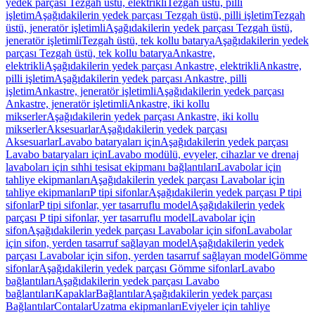
yedek parçası Tezgah üstü, elektrikli
Tezgah üstü, pilli
işletim
Aşağıdakilerin yedek parçası Tezgah üstü, pilli işletim
Tezgah
üstü, jeneratör işletimli
Aşağıdakilerin yedek parçası Tezgah üstü,
jeneratör işletimli
Tezgah üstü, tek kollu batarya
Aşağıdakilerin yedek
parçası Tezgah üstü, tek kollu batarya
Ankastre,
elektrikli
Aşağıdakilerin yedek parçası Ankastre, elektrikli
Ankastre,
pilli işletim
Aşağıdakilerin yedek parçası Ankastre, pilli
işletim
Ankastre, jeneratör işletimli
Aşağıdakilerin yedek parçası
Ankastre, jeneratör işletimli
Ankastre, iki kollu
mikserler
Aşağıdakilerin yedek parçası Ankastre, iki kollu
mikserler
Aksesuarlar
Aşağıdakilerin yedek parçası
Aksesuarlar
Lavabo bataryaları için
Aşağıdakilerin yedek parçası
Lavabo bataryaları için
Lavabo modülü, evyeler, cihazlar ve drenaj
lavaboları için sıhhi tesisat ekipmanı bağlantıları
Lavabolar için
tahliye ekipmanları
Aşağıdakilerin yedek parçası Lavabolar için
tahliye ekipmanları
P tipi sifonlar
Aşağıdakilerin yedek parçası P tipi
sifonlar
P tipi sifonlar, yer tasarruflu model
Aşağıdakilerin yedek
parçası P tipi sifonlar, yer tasarruflu model
Lavabolar için
sifon
Aşağıdakilerin yedek parçası Lavabolar için sifon
Lavabolar
için sifon, yerden tasarruf sağlayan model
Aşağıdakilerin yedek
parçası Lavabolar için sifon, yerden tasarruf sağlayan model
Gömme
sifonlar
Aşağıdakilerin yedek parçası Gömme sifonlar
Lavabo
bağlantıları
Aşağıdakilerin yedek parçası Lavabo
bağlantıları
Kapaklar
Bağlantılar
Aşağıdakilerin yedek parçası
Bağlantılar
Contalar
Uzatma ekipmanları
Eviyeler için tahliye