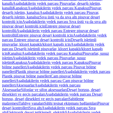
kanallı
Aşağıdakilerin yedek parçası Pisuvarlar, deşarjlı işletim,
kanallı
Kapaksız
Aşağıdakilerin yedek parçası Kapaksız
Pisuvar,
deşarjlı işletim, kanalsız
Aşağıdakilerin yedek parçası Pisuvar,
deşarjlı işletim, kanalsız
Sıva üstü ya da sıva altı pisuvar deşarj
kontrolü için
Aşağıdakilerin yedek parçası Sıva üstü ya da sıva altı
pisuvar deşarj kontrolü için
Entegre pisuvar deşarj
kontrollü
Aşağıdakilerin yedek parçası Entegre pisuvar deşarj
kontrollü
Entegre pisuvar deşarj kontrolü için
Aşağıdakilerin yedek
parçası Entegre pisuvar deşarj kontrolü için
Deşarjlı işletimli
pisuvarlar, klozet kapaklı/klozet kapağı için
Aşağıdakilerin yedek
parçası Deşarjlı işletimli pisuvarlar, klozet kapaklı/klozet kapağı
için
Kanalsız
Aşağıdakilerin yedek parçası Kanalsız
Pisuvarlar, susuz
işletim
Aşağıdakilerin yedek parçası Pisuvarlar, susuz
işletim
Kapaksız
Aşağıdakilerin yedek parçası Kapaksız
Pisuvar
bölme panelleri
Aşağıdakilerin yedek parçası Pisuvar bölme
panelleri
Plastik pisuvar bölme panelleri
Aşağıdakilerin yedek parçası
Plastik pisuvar bölme panelleri
Cam pisuvar bölme
panelleri
Aşağıdakilerin yedek parçası Cam pisuvar bölme
panelleri
Aksesuarlar
Aşağıdakilerin yedek parçası
Aksesuarlar
Sifonlar ve sifon aksesuarları
Deşarj borusu, deşarj
dirsekleri ve geçiş parçaları
Aşağıdakilerin yedek parçası Deşarj
borusu, deşarj dirsekleri ve geçiş parçaları
Sabitleme
malzemesi
Tahliye vanaları
Sıhhi tesisat ekipmanı bağlantıları
Pisuvar
deşarj kontrolleri
Sıva altı
Aşağıdakilerin yedek parçası Sıva
altı
Elektronik deşarj tetiklemeli, elektrikli
Aşağıdakilerin yedek