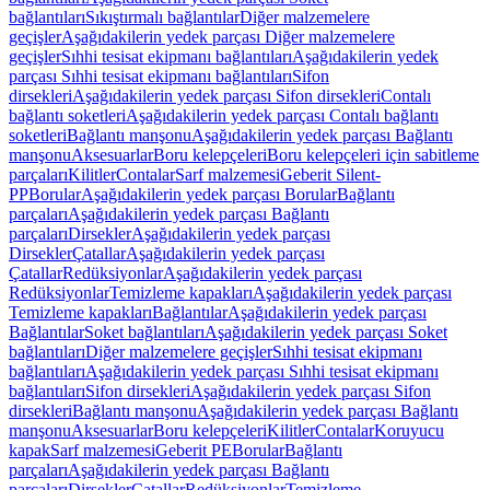
bağlantıları
Sıkıştırmalı bağlantılar
Diğer malzemelere
geçişler
Aşağıdakilerin yedek parçası Diğer malzemelere
geçişler
Sıhhi tesisat ekipmanı bağlantıları
Aşağıdakilerin yedek
parçası Sıhhi tesisat ekipmanı bağlantıları
Sifon
dirsekleri
Aşağıdakilerin yedek parçası Sifon dirsekleri
Contalı
bağlantı soketleri
Aşağıdakilerin yedek parçası Contalı bağlantı
soketleri
Bağlantı manşonu
Aşağıdakilerin yedek parçası Bağlantı
manşonu
Aksesuarlar
Boru kelepçeleri
Boru kelepçeleri için sabitleme
parçaları
Kilitler
Contalar
Sarf malzemesi
Geberit Silent-
PP
Borular
Aşağıdakilerin yedek parçası Borular
Bağlantı
parçaları
Aşağıdakilerin yedek parçası Bağlantı
parçaları
Dirsekler
Aşağıdakilerin yedek parçası
Dirsekler
Çatallar
Aşağıdakilerin yedek parçası
Çatallar
Redüksiyonlar
Aşağıdakilerin yedek parçası
Redüksiyonlar
Temizleme kapakları
Aşağıdakilerin yedek parçası
Temizleme kapakları
Bağlantılar
Aşağıdakilerin yedek parçası
Bağlantılar
Soket bağlantıları
Aşağıdakilerin yedek parçası Soket
bağlantıları
Diğer malzemelere geçişler
Sıhhi tesisat ekipmanı
bağlantıları
Aşağıdakilerin yedek parçası Sıhhi tesisat ekipmanı
bağlantıları
Sifon dirsekleri
Aşağıdakilerin yedek parçası Sifon
dirsekleri
Bağlantı manşonu
Aşağıdakilerin yedek parçası Bağlantı
manşonu
Aksesuarlar
Boru kelepçeleri
Kilitler
Contalar
Koruyucu
kapak
Sarf malzemesi
Geberit PE
Borular
Bağlantı
parçaları
Aşağıdakilerin yedek parçası Bağlantı
parçaları
Dirsekler
Çatallar
Redüksiyonlar
Temizleme