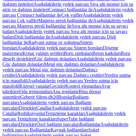
dağıtım üniteleri
Aşağıdakilerin yedek parçası Sıva altı montaj için su
giriş ve dağıtım üniteleri
Compact bağlantılar ile
Aşağıdakilerin yedek
parçası Compact bağlantılar ile
Çek valfler
Aşağıdakilerin yedek
parçası Çek valfler
Mapress presli bağlantılar ile
Aşağıdakilerin yedek
parçası Mapress presli bağlantılar ile
Sıva altı montaj için su sayacı
hatları
Aşağıdakilerin yedek parçası Sıva altı montaj için su sayacı
hatları
Dişli bağlantılar ile
Aşağıdakilerin yedek parçası Dişli
bağlantılar ile
Radyant ısıtma ve soğutma
Sistem
boruları
Aşağıdakilerin yedek parçası Sistem boruları
Döşeme
malzemesi
Kenar yalıtım şeritleri
Boru zımbaları
Beton katkıları
Boru
dirseği destekleri
Güç dağıtım dolapları
Aşağıdakilerin yedek parçası
Güç dağıtım dolapları
Metal güç dağıtım dolapları
Aşağıdakilerin
yedek parçası Metal güç dağıtım dolapları
Dağıtıcı
çeşitleri
Aşağıdakilerin yedek parçası Dağıtıcı çeşitleri
Yerden ısıtma
için manifold
Aşağıdakilerin yedek parçası Yerden ısıtma için
manifold
Küresel vanalar
Geçişler
Kontrol elemanları
Ayar
tahrikleri
Oda termostatları
Ana regülatör
Bina drenaj
sistemleri
Geberit Silent-db20
Borular
Bağlantı
parçaları
Aşağıdakilerin yedek parçası Bağlantı
parçaları
Dirsekler
Çatallar
Aşağıdakilerin yedek parçası
Çatallar
Redüksiyonlar
Temizleme kapakları
Aşağıdakilerin yedek
parçası Temizleme kapakları
SuperTube bağlantı
parçaları
Dirsekler
Özel bağlantı parçaları
Bağlantılar
Aşağıdakilerin
yedek parçası Bağlantılar
Kaynak bağlantıları
Soket
bağlantıları
Aşağıdakilerin yedek parçası Soket