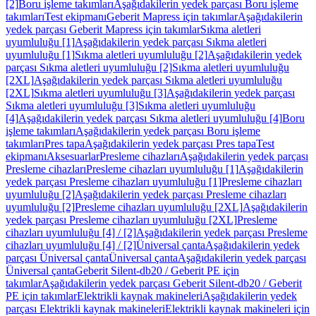
[2]
Boru işleme takımları
Aşağıdakilerin yedek parçası Boru işleme
takımları
Test ekipmanı
Geberit Mapress için takımlar
Aşağıdakilerin
yedek parçası Geberit Mapress için takımlar
Sıkma aletleri
uyumluluğu [1]
Aşağıdakilerin yedek parçası Sıkma aletleri
uyumluluğu [1]
Sıkma aletleri uyumluluğu [2]
Aşağıdakilerin yedek
parçası Sıkma aletleri uyumluluğu [2]
Sıkma aletleri uyumluluğu
[2XL]
Aşağıdakilerin yedek parçası Sıkma aletleri uyumluluğu
[2XL]
Sıkma aletleri uyumluluğu [3]
Aşağıdakilerin yedek parçası
Sıkma aletleri uyumluluğu [3]
Sıkma aletleri uyumluluğu
[4]
Aşağıdakilerin yedek parçası Sıkma aletleri uyumluluğu [4]
Boru
işleme takımları
Aşağıdakilerin yedek parçası Boru işleme
takımları
Pres tapa
Aşağıdakilerin yedek parçası Pres tapa
Test
ekipmanı
Aksesuarlar
Presleme cihazları
Aşağıdakilerin yedek parçası
Presleme cihazları
Presleme cihazları uyumluluğu [1]
Aşağıdakilerin
yedek parçası Presleme cihazları uyumluluğu [1]
Presleme cihazları
uyumluluğu [2]
Aşağıdakilerin yedek parçası Presleme cihazları
uyumluluğu [2]
Presleme cihazları uyumluluğu [2XL]
Aşağıdakilerin
yedek parçası Presleme cihazları uyumluluğu [2XL]
Presleme
cihazları uyumluluğu [4] / [2]
Aşağıdakilerin yedek parçası Presleme
cihazları uyumluluğu [4] / [2]
Üniversal çanta
Aşağıdakilerin yedek
parçası Üniversal çanta
Üniversal çanta
Aşağıdakilerin yedek parçası
Üniversal çanta
Geberit Silent-db20 / Geberit PE için
takımlar
Aşağıdakilerin yedek parçası Geberit Silent-db20 / Geberit
PE için takımlar
Elektrikli kaynak makineleri
Aşağıdakilerin yedek
parçası Elektrikli kaynak makineleri
Elektrikli kaynak makineleri için