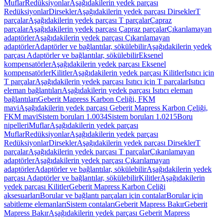
Muflar
Redüksiyonlar
Aşağıdakilerin yedek parçası
Redüksiyonlar
Dirsekler
Aşağıdakilerin yedek parçası Dirsekler
T
parçalar
Aşağıdakilerin yedek parçası T parçalar
Çapraz
parçalar
Aşağıdakilerin yedek parçası Çapraz parçalar
Çıkarılamayan
adaptörler
Aşağıdakilerin yedek parçası Çıkarılamayan
adaptörler
Adaptörler ve bağlantılar, sökülebilir
Aşağıdakilerin yedek
parçası Adaptörler ve bağlantılar, sökülebilir
Eksenel
kompensatörler
Aşağıdakilerin yedek parçası Eksenel
kompensatörler
Kilitler
Aşağıdakilerin yedek parçası Kilitler
Isıtıcı için
T parçalar
Aşağıdakilerin yedek parçası Isıtıcı için T parçalar
Isıtıcı
eleman bağlantıları
Aşağıdakilerin yedek parçası Isıtıcı eleman
bağlantıları
Geberit Mapress Karbon Çeliği, FKM
mavi
Aşağıdakilerin yedek parçası Geberit Mapress Karbon Çeliği,
FKM mavi
Sistem boruları 1.0034
Sistem boruları 1.0215
Boru
nipelleri
Muflar
Aşağıdakilerin yedek parçası
Muflar
Redüksiyonlar
Aşağıdakilerin yedek parçası
Redüksiyonlar
Dirsekler
Aşağıdakilerin yedek parçası Dirsekler
T
parçalar
Aşağıdakilerin yedek parçası T parçalar
Çıkarılamayan
adaptörler
Aşağıdakilerin yedek parçası Çıkarılamayan
adaptörler
Adaptörler ve bağlantılar, sökülebilir
Aşağıdakilerin yedek
parçası Adaptörler ve bağlantılar, sökülebilir
Kilitler
Aşağıdakilerin
yedek parçası Kilitler
Geberit Mapress Karbon Çeliği
aksesuarları
Borular ve bağlantı parçaları için contalar
Borular için
sabitleme elemanları
Sistem contaları
Geberit Mapress Bakır
Geberit
Mapress Bakır
Aşağıdakilerin yedek parçası Geberit Mapress