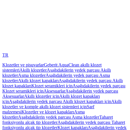
TR
Klozetler ve pisuvarlar
Geberit AquaClean akıllı klozet
sistemleri
Akıllı klozetler
Aşağıdakilerin yedek parçası Akıllı
klozetler
Asma klozetler
Aşağıdakilerin yedek parçası Asma
klozetler
Akıllı klozet kapakları
Aşağıdakilerin yedek parçası Akıllı
klozet kapakları
Klozet seramikleri için
Aşağıdakilerin yedek parçası
Klozet seramikleri için
Aksesuarlar
Aşağıdakilerin yedek parçası
Aksesuarlar
Akıllı klozetler için
Akıllı klozet kapakları
için
Aşağıdakilerin yedek parçası Akıllı klozet kapakları için
Akıllı
klozetler ve komple akıllı klozet sistemleri için
Sarf
malzemesi
Klozetler ve klozet kapakları
Asma
klozetler
Aşağıdakilerin yedek parçası Asma klozetler
Taharet
fonksiyonlu alçak tip klozetler
Aşağıdakilerin yedek parçası Taharet
fonksiyonlu alçak tip klozetler
Klozet kapakları
Aşağıdakilerin yedek