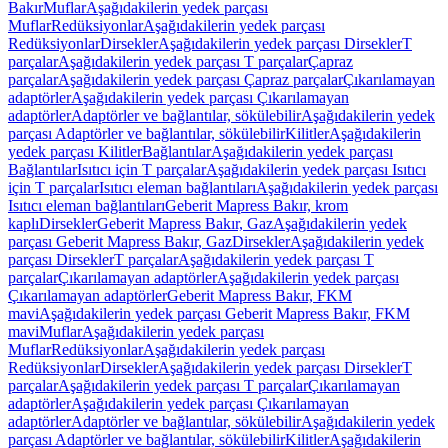
Bakır
Muflar
Aşağıdakilerin yedek parçası
Muflar
Redüksiyonlar
Aşağıdakilerin yedek parçası
Redüksiyonlar
Dirsekler
Aşağıdakilerin yedek parçası Dirsekler
T
parçalar
Aşağıdakilerin yedek parçası T parçalar
Çapraz
parçalar
Aşağıdakilerin yedek parçası Çapraz parçalar
Çıkarılamayan
adaptörler
Aşağıdakilerin yedek parçası Çıkarılamayan
adaptörler
Adaptörler ve bağlantılar, sökülebilir
Aşağıdakilerin yedek
parçası Adaptörler ve bağlantılar, sökülebilir
Kilitler
Aşağıdakilerin
yedek parçası Kilitler
Bağlantılar
Aşağıdakilerin yedek parçası
Bağlantılar
Isıtıcı için T parçalar
Aşağıdakilerin yedek parçası Isıtıcı
için T parçalar
Isıtıcı eleman bağlantıları
Aşağıdakilerin yedek parçası
Isıtıcı eleman bağlantıları
Geberit Mapress Bakır, krom
kaplı
Dirsekler
Geberit Mapress Bakır, Gaz
Aşağıdakilerin yedek
parçası Geberit Mapress Bakır, Gaz
Dirsekler
Aşağıdakilerin yedek
parçası Dirsekler
T parçalar
Aşağıdakilerin yedek parçası T
parçalar
Çıkarılamayan adaptörler
Aşağıdakilerin yedek parçası
Çıkarılamayan adaptörler
Geberit Mapress Bakır, FKM
mavi
Aşağıdakilerin yedek parçası Geberit Mapress Bakır, FKM
mavi
Muflar
Aşağıdakilerin yedek parçası
Muflar
Redüksiyonlar
Aşağıdakilerin yedek parçası
Redüksiyonlar
Dirsekler
Aşağıdakilerin yedek parçası Dirsekler
T
parçalar
Aşağıdakilerin yedek parçası T parçalar
Çıkarılamayan
adaptörler
Aşağıdakilerin yedek parçası Çıkarılamayan
adaptörler
Adaptörler ve bağlantılar, sökülebilir
Aşağıdakilerin yedek
parçası Adaptörler ve bağlantılar, sökülebilir
Kilitler
Aşağıdakilerin