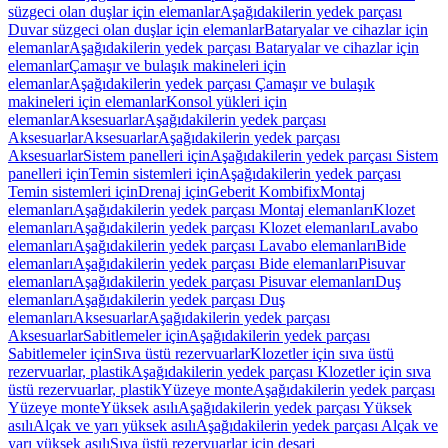
süzgeci olan duşlar için elemanlar
Aşağıdakilerin yedek parçası
Duvar süzgeci olan duşlar için elemanlar
Bataryalar ve cihazlar için
elemanlar
Aşağıdakilerin yedek parçası Bataryalar ve cihazlar için
elemanlar
Çamaşır ve bulaşık makineleri için
elemanlar
Aşağıdakilerin yedek parçası Çamaşır ve bulaşık
makineleri için elemanlar
Konsol yükleri için
elemanlar
Aksesuarlar
Aşağıdakilerin yedek parçası
Aksesuarlar
Aksesuarlar
Aşağıdakilerin yedek parçası
Aksesuarlar
Sistem panelleri için
Aşağıdakilerin yedek parçası Sistem
panelleri için
Temin sistemleri için
Aşağıdakilerin yedek parçası
Temin sistemleri için
Drenaj için
Geberit Kombifix
Montaj
elemanları
Aşağıdakilerin yedek parçası Montaj elemanları
Klozet
elemanları
Aşağıdakilerin yedek parçası Klozet elemanları
Lavabo
elemanları
Aşağıdakilerin yedek parçası Lavabo elemanları
Bide
elemanları
Aşağıdakilerin yedek parçası Bide elemanları
Pisuvar
elemanları
Aşağıdakilerin yedek parçası Pisuvar elemanları
Duş
elemanları
Aşağıdakilerin yedek parçası Duş
elemanları
Aksesuarlar
Aşağıdakilerin yedek parçası
Aksesuarlar
Sabitlemeler için
Aşağıdakilerin yedek parçası
Sabitlemeler için
Sıva üstü rezervuarlar
Klozetler için sıva üstü
rezervuarlar, plastik
Aşağıdakilerin yedek parçası Klozetler için sıva
üstü rezervuarlar, plastik
Yüzeye monte
Aşağıdakilerin yedek parçası
Yüzeye monte
Yüksek asılı
Aşağıdakilerin yedek parçası Yüksek
asılı
Alçak ve yarı yüksek asılı
Aşağıdakilerin yedek parçası Alçak ve
yarı yüksek asılı
Sıva üstü rezervuarlar için deşarj