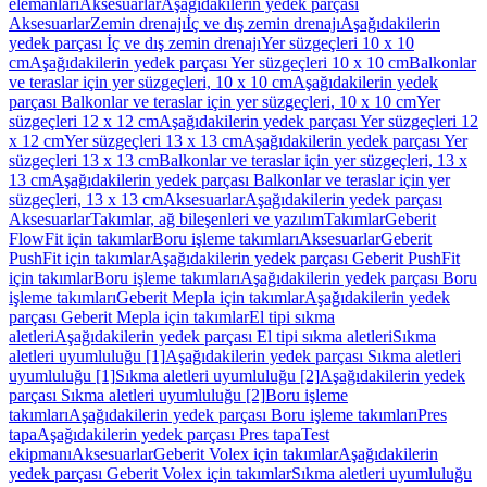
elemanları
Aksesuarlar
Aşağıdakilerin yedek parçası
Aksesuarlar
Zemin drenajı
İç ve dış zemin drenajı
Aşağıdakilerin
yedek parçası İç ve dış zemin drenajı
Yer süzgeçleri 10 x 10
cm
Aşağıdakilerin yedek parçası Yer süzgeçleri 10 x 10 cm
Balkonlar
ve teraslar için yer süzgeçleri, 10 x 10 cm
Aşağıdakilerin yedek
parçası Balkonlar ve teraslar için yer süzgeçleri, 10 x 10 cm
Yer
süzgeçleri 12 x 12 cm
Aşağıdakilerin yedek parçası Yer süzgeçleri 12
x 12 cm
Yer süzgeçleri 13 x 13 cm
Aşağıdakilerin yedek parçası Yer
süzgeçleri 13 x 13 cm
Balkonlar ve teraslar için yer süzgeçleri, 13 x
13 cm
Aşağıdakilerin yedek parçası Balkonlar ve teraslar için yer
süzgeçleri, 13 x 13 cm
Aksesuarlar
Aşağıdakilerin yedek parçası
Aksesuarlar
Takımlar, ağ bileşenleri ve yazılım
Takımlar
Geberit
FlowFit için takımlar
Boru işleme takımları
Aksesuarlar
Geberit
PushFit için takımlar
Aşağıdakilerin yedek parçası Geberit PushFit
için takımlar
Boru işleme takımları
Aşağıdakilerin yedek parçası Boru
işleme takımları
Geberit Mepla için takımlar
Aşağıdakilerin yedek
parçası Geberit Mepla için takımlar
El tipi sıkma
aletleri
Aşağıdakilerin yedek parçası El tipi sıkma aletleri
Sıkma
aletleri uyumluluğu [1]
Aşağıdakilerin yedek parçası Sıkma aletleri
uyumluluğu [1]
Sıkma aletleri uyumluluğu [2]
Aşağıdakilerin yedek
parçası Sıkma aletleri uyumluluğu [2]
Boru işleme
takımları
Aşağıdakilerin yedek parçası Boru işleme takımları
Pres
tapa
Aşağıdakilerin yedek parçası Pres tapa
Test
ekipmanı
Aksesuarlar
Geberit Volex için takımlar
Aşağıdakilerin
yedek parçası Geberit Volex için takımlar
Sıkma aletleri uyumluluğu