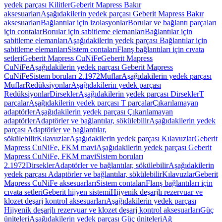
yedek parçası Kilitler
Geberit Mapress Bakır
aksesuarları
Aşağıdakilerin yedek parçası Geberit Mapress Bakır
aksesuarları
Bağlantılar için izolasyonlar
Borular ve bağlantı parçaları
için contalar
Borular için sabitleme elemanları
Bağlantılar için
sabitleme elemanları
Aşağıdakilerin yedek parçası Bağlantılar için
sabitleme elemanları
Sistem contaları
Flanş bağlantıları için cıvata
setleri
Geberit Mapress CuNiFe
Geberit Mapress
CuNiFe
Aşağıdakilerin yedek parçası Geberit Mapress
CuNiFe
Sistem boruları 2.1972
Muflar
Aşağıdakilerin yedek parçası
Muflar
Redüksiyonlar
Aşağıdakilerin yedek parçası
Redüksiyonlar
Dirsekler
Aşağıdakilerin yedek parçası Dirsekler
T
parçalar
Aşağıdakilerin yedek parçası T parçalar
Çıkarılamayan
adaptörler
Aşağıdakilerin yedek parçası Çıkarılamayan
adaptörler
Adaptörler ve bağlantılar, sökülebilir
Aşağıdakilerin yedek
parçası Adaptörler ve bağlantılar,
sökülebilir
Kılavuzlar
Aşağıdakilerin yedek parçası Kılavuzlar
Geberit
Mapress CuNiFe, FKM mavi
Aşağıdakilerin yedek parçası Geberit
Mapress CuNiFe, FKM mavi
Sistem boruları
2.1972
Dirsekler
Adaptörler ve bağlantılar, sökülebilir
Aşağıdakilerin
yedek parçası Adaptörler ve bağlantılar, sökülebilir
Kılavuzlar
Geberit
Mapress CuNiFe aksesuarları
Sistem contaları
Flanş bağlantıları için
cıvata setleri
Geberit hijyen sistemi
Hijyenik deşarjlı rezervuar ve
klozet deşarj kontrol aksesuarları
Aşağıdakilerin yedek parçası
Hijyenik deşarjlı rezervuar ve klozet deşarj kontrol aksesuarları
Güç
üniteleri
Aşağıdakilerin yedek parçası Güç üniteleri
Ağ