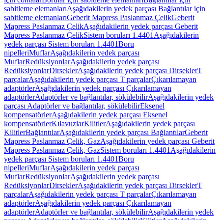
sabitleme elemanları
Aşağıdakilerin yedek parçası Bağlantılar için
sabitleme elemanları
Geberit Mapress Paslanmaz Çelik
Geberit
Mapress Paslanmaz Çelik
Aşağıdakilerin yedek parçası Geberit
Mapress Paslanmaz Çelik
Sistem boruları 1.4401
Aşağıdakilerin
yedek parçası Sistem boruları 1.4401
Boru
nipelleri
Muflar
Aşağıdakilerin yedek parçası
Muflar
Redüksiyonlar
Aşağıdakilerin yedek parçası
Redüksiyonlar
Dirsekler
Aşağıdakilerin yedek parçası Dirsekler
T
parçalar
Aşağıdakilerin yedek parçası T parçalar
Çıkarılamayan
adaptörler
Aşağıdakilerin yedek parçası Çıkarılamayan
adaptörler
Adaptörler ve bağlantılar, sökülebilir
Aşağıdakilerin yedek
parçası Adaptörler ve bağlantılar, sökülebilir
Eksenel
kompensatörler
Aşağıdakilerin yedek parçası Eksenel
kompensatörler
Kılavuzlar
Kilitler
Aşağıdakilerin yedek parçası
Kilitler
Bağlantılar
Aşağıdakilerin yedek parçası Bağlantılar
Geberit
Mapress Paslanmaz Çelik, Gaz
Aşağıdakilerin yedek parçası Geberit
Mapress Paslanmaz Çelik, Gaz
Sistem boruları 1.4401
Aşağıdakilerin
yedek parçası Sistem boruları 1.4401
Boru
nipelleri
Muflar
Aşağıdakilerin yedek parçası
Muflar
Redüksiyonlar
Aşağıdakilerin yedek parçası
Redüksiyonlar
Dirsekler
Aşağıdakilerin yedek parçası Dirsekler
T
parçalar
Aşağıdakilerin yedek parçası T parçalar
Çıkarılamayan
adaptörler
Aşağıdakilerin yedek parçası Çıkarılamayan
adaptörler
Adaptörler ve bağlantılar, sökülebilir
Aşağıdakilerin yedek