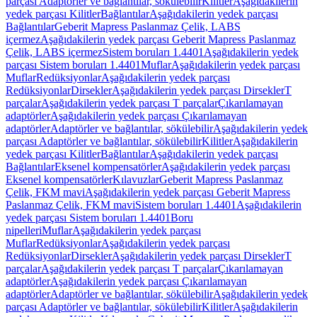
parçası Adaptörler ve bağlantılar, sökülebilir
Kilitler
Aşağıdakilerin
yedek parçası Kilitler
Bağlantılar
Aşağıdakilerin yedek parçası
Bağlantılar
Geberit Mapress Paslanmaz Çelik, LABS
içermez
Aşağıdakilerin yedek parçası Geberit Mapress Paslanmaz
Çelik, LABS içermez
Sistem boruları 1.4401
Aşağıdakilerin yedek
parçası Sistem boruları 1.4401
Muflar
Aşağıdakilerin yedek parçası
Muflar
Redüksiyonlar
Aşağıdakilerin yedek parçası
Redüksiyonlar
Dirsekler
Aşağıdakilerin yedek parçası Dirsekler
T
parçalar
Aşağıdakilerin yedek parçası T parçalar
Çıkarılamayan
adaptörler
Aşağıdakilerin yedek parçası Çıkarılamayan
adaptörler
Adaptörler ve bağlantılar, sökülebilir
Aşağıdakilerin yedek
parçası Adaptörler ve bağlantılar, sökülebilir
Kilitler
Aşağıdakilerin
yedek parçası Kilitler
Bağlantılar
Aşağıdakilerin yedek parçası
Bağlantılar
Eksenel kompensatörler
Aşağıdakilerin yedek parçası
Eksenel kompensatörler
Kılavuzlar
Geberit Mapress Paslanmaz
Çelik, FKM mavi
Aşağıdakilerin yedek parçası Geberit Mapress
Paslanmaz Çelik, FKM mavi
Sistem boruları 1.4401
Aşağıdakilerin
yedek parçası Sistem boruları 1.4401
Boru
nipelleri
Muflar
Aşağıdakilerin yedek parçası
Muflar
Redüksiyonlar
Aşağıdakilerin yedek parçası
Redüksiyonlar
Dirsekler
Aşağıdakilerin yedek parçası Dirsekler
T
parçalar
Aşağıdakilerin yedek parçası T parçalar
Çıkarılamayan
adaptörler
Aşağıdakilerin yedek parçası Çıkarılamayan
adaptörler
Adaptörler ve bağlantılar, sökülebilir
Aşağıdakilerin yedek
parçası Adaptörler ve bağlantılar, sökülebilir
Kilitler
Aşağıdakilerin