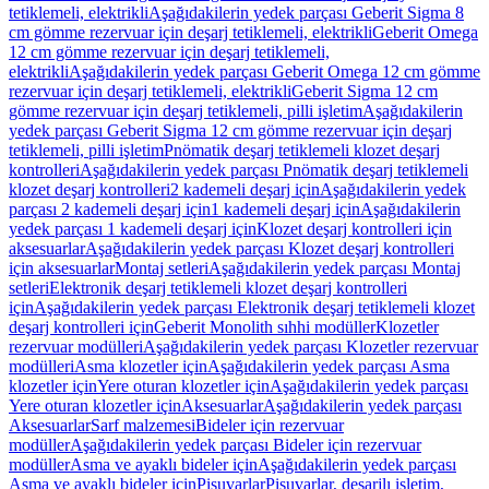
tetiklemeli, elektrikli
Aşağıdakilerin yedek parçası Geberit Sigma 8
cm gömme rezervuar için deşarj tetiklemeli, elektrikli
Geberit Omega
12 cm gömme rezervuar için deşarj tetiklemeli,
elektrikli
Aşağıdakilerin yedek parçası Geberit Omega 12 cm gömme
rezervuar için deşarj tetiklemeli, elektrikli
Geberit Sigma 12 cm
gömme rezervuar için deşarj tetiklemeli, pilli işletim
Aşağıdakilerin
yedek parçası Geberit Sigma 12 cm gömme rezervuar için deşarj
tetiklemeli, pilli işletim
Pnömatik deşarj tetiklemeli klozet deşarj
kontrolleri
Aşağıdakilerin yedek parçası Pnömatik deşarj tetiklemeli
klozet deşarj kontrolleri
2 kademeli deşarj için
Aşağıdakilerin yedek
parçası 2 kademeli deşarj için
1 kademeli deşarj için
Aşağıdakilerin
yedek parçası 1 kademeli deşarj için
Klozet deşarj kontrolleri için
aksesuarlar
Aşağıdakilerin yedek parçası Klozet deşarj kontrolleri
için aksesuarlar
Montaj setleri
Aşağıdakilerin yedek parçası Montaj
setleri
Elektronik deşarj tetiklemeli klozet deşarj kontrolleri
için
Aşağıdakilerin yedek parçası Elektronik deşarj tetiklemeli klozet
deşarj kontrolleri için
Geberit Monolith sıhhi modüller
Klozetler
rezervuar modülleri
Aşağıdakilerin yedek parçası Klozetler rezervuar
modülleri
Asma klozetler için
Aşağıdakilerin yedek parçası Asma
klozetler için
Yere oturan klozetler için
Aşağıdakilerin yedek parçası
Yere oturan klozetler için
Aksesuarlar
Aşağıdakilerin yedek parçası
Aksesuarlar
Sarf malzemesi
Bideler için rezervuar
modüller
Aşağıdakilerin yedek parçası Bideler için rezervuar
modüller
Asma ve ayaklı bideler için
Aşağıdakilerin yedek parçası
Asma ve ayaklı bideler için
Pisuvarlar
Pisuvarlar, deşarjlı işletim,