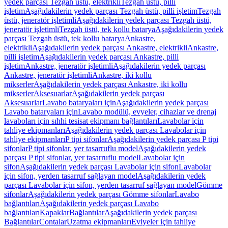
yedek parçası Tezgah üstü, elektrikli
Tezgah üstü, pilli
işletim
Aşağıdakilerin yedek parçası Tezgah üstü, pilli işletim
Tezgah
üstü, jeneratör işletimli
Aşağıdakilerin yedek parçası Tezgah üstü,
jeneratör işletimli
Tezgah üstü, tek kollu batarya
Aşağıdakilerin yedek
parçası Tezgah üstü, tek kollu batarya
Ankastre,
elektrikli
Aşağıdakilerin yedek parçası Ankastre, elektrikli
Ankastre,
pilli işletim
Aşağıdakilerin yedek parçası Ankastre, pilli
işletim
Ankastre, jeneratör işletimli
Aşağıdakilerin yedek parçası
Ankastre, jeneratör işletimli
Ankastre, iki kollu
mikserler
Aşağıdakilerin yedek parçası Ankastre, iki kollu
mikserler
Aksesuarlar
Aşağıdakilerin yedek parçası
Aksesuarlar
Lavabo bataryaları için
Aşağıdakilerin yedek parçası
Lavabo bataryaları için
Lavabo modülü, evyeler, cihazlar ve drenaj
lavaboları için sıhhi tesisat ekipmanı bağlantıları
Lavabolar için
tahliye ekipmanları
Aşağıdakilerin yedek parçası Lavabolar için
tahliye ekipmanları
P tipi sifonlar
Aşağıdakilerin yedek parçası P tipi
sifonlar
P tipi sifonlar, yer tasarruflu model
Aşağıdakilerin yedek
parçası P tipi sifonlar, yer tasarruflu model
Lavabolar için
sifon
Aşağıdakilerin yedek parçası Lavabolar için sifon
Lavabolar
için sifon, yerden tasarruf sağlayan model
Aşağıdakilerin yedek
parçası Lavabolar için sifon, yerden tasarruf sağlayan model
Gömme
sifonlar
Aşağıdakilerin yedek parçası Gömme sifonlar
Lavabo
bağlantıları
Aşağıdakilerin yedek parçası Lavabo
bağlantıları
Kapaklar
Bağlantılar
Aşağıdakilerin yedek parçası
Bağlantılar
Contalar
Uzatma ekipmanları
Eviyeler için tahliye