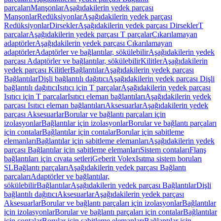
parçaları
Manşonlar
Aşağıdakilerin yedek parçası
Manşonlar
Redüksiyonlar
Aşağıdakilerin yedek parçası
Redüksiyonlar
Dirsekler
Aşağıdakilerin yedek parçası Dirsekler
T
parçalar
Aşağıdakilerin yedek parçası T parçalar
Çıkarılamayan
adaptörler
Aşağıdakilerin yedek parçası Çıkarılamayan
adaptörler
Adaptörler ve bağlantılar, sökülebilir
Aşağıdakilerin yedek
parçası Adaptörler ve bağlantılar, sökülebilir
Kilitler
Aşağıdakilerin
yedek parçası Kilitler
Bağlantılar
Aşağıdakilerin yedek parçası
Bağlantılar
Dişli bağlantılı dağıtıcı
Aşağıdakilerin yedek parçası Dişli
bağlantılı dağıtıcı
Isıtıcı için T parçalar
Aşağıdakilerin yedek parçası
Isıtıcı için T parçalar
Isıtıcı eleman bağlantıları
Aşağıdakilerin yedek
parçası Isıtıcı eleman bağlantıları
Aksesuarlar
Aşağıdakilerin yedek
parçası Aksesuarlar
Borular ve bağlantı parçaları için
izolasyonlar
Bağlantılar için izolasyonlar
Borular ve bağlantı parçaları
için contalar
Bağlantılar için contalar
Borular için sabitleme
elemanları
Bağlantılar için sabitleme elemanları
Aşağıdakilerin yedek
parçası Bağlantılar için sabitleme elemanları
Sistem contaları
Flanş
bağlantıları için cıvata setleri
Geberit Volex
Isıtma sistem boruları
SL
Bağlantı parçaları
Aşağıdakilerin yedek parçası Bağlantı
parçaları
Adaptörler ve bağlantılar,
sökülebilir
Bağlantılar
Aşağıdakilerin yedek parçası Bağlantılar
Dişli
bağlantılı dağıtıcı
Aksesuarlar
Aşağıdakilerin yedek parçası
Aksesuarlar
Borular ve bağlantı parçaları için izolasyonlar
Bağlantılar
için izolasyonlar
Borular ve bağlantı parçaları için contalar
Bağlantılar
için contalar
Borular için sabitleme elemanları
Bağlantılar için