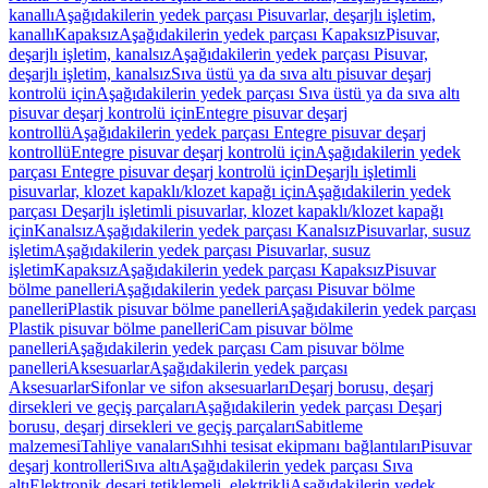
kanallı
Aşağıdakilerin yedek parçası Pisuvarlar, deşarjlı işletim,
kanallı
Kapaksız
Aşağıdakilerin yedek parçası Kapaksız
Pisuvar,
deşarjlı işletim, kanalsız
Aşağıdakilerin yedek parçası Pisuvar,
deşarjlı işletim, kanalsız
Sıva üstü ya da sıva altı pisuvar deşarj
kontrolü için
Aşağıdakilerin yedek parçası Sıva üstü ya da sıva altı
pisuvar deşarj kontrolü için
Entegre pisuvar deşarj
kontrollü
Aşağıdakilerin yedek parçası Entegre pisuvar deşarj
kontrollü
Entegre pisuvar deşarj kontrolü için
Aşağıdakilerin yedek
parçası Entegre pisuvar deşarj kontrolü için
Deşarjlı işletimli
pisuvarlar, klozet kapaklı/klozet kapağı için
Aşağıdakilerin yedek
parçası Deşarjlı işletimli pisuvarlar, klozet kapaklı/klozet kapağı
için
Kanalsız
Aşağıdakilerin yedek parçası Kanalsız
Pisuvarlar, susuz
işletim
Aşağıdakilerin yedek parçası Pisuvarlar, susuz
işletim
Kapaksız
Aşağıdakilerin yedek parçası Kapaksız
Pisuvar
bölme panelleri
Aşağıdakilerin yedek parçası Pisuvar bölme
panelleri
Plastik pisuvar bölme panelleri
Aşağıdakilerin yedek parçası
Plastik pisuvar bölme panelleri
Cam pisuvar bölme
panelleri
Aşağıdakilerin yedek parçası Cam pisuvar bölme
panelleri
Aksesuarlar
Aşağıdakilerin yedek parçası
Aksesuarlar
Sifonlar ve sifon aksesuarları
Deşarj borusu, deşarj
dirsekleri ve geçiş parçaları
Aşağıdakilerin yedek parçası Deşarj
borusu, deşarj dirsekleri ve geçiş parçaları
Sabitleme
malzemesi
Tahliye vanaları
Sıhhi tesisat ekipmanı bağlantıları
Pisuvar
deşarj kontrolleri
Sıva altı
Aşağıdakilerin yedek parçası Sıva
altı
Elektronik deşarj tetiklemeli, elektrikli
Aşağıdakilerin yedek