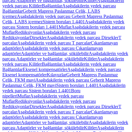
parçası Adaptörler ve bağlantılar, sökülebilir
Kilitler
Aşağıdakilerin
yedek parçası Kilitler
Bağlantılar
Aşağıdakilerin yedek parçası
Bağlantılar
Geberit Mapress Paslanmaz Çelik, LABS
içermez
Aşağıdakilerin yedek parçası Geberit Mapress Paslanmaz
Çelik, LABS içermez
Sistem boruları 1.4401
Aşağıdakilerin yedek
parçası Sistem boruları 1.4401
Muflar
Aşağıdakilerin yedek parçası
Muflar
Redüksiyonlar
Aşağıdakilerin yedek parçası
Redüksiyonlar
Dirsekler
Aşağıdakilerin yedek parçası Dirsekler
T
parçalar
Aşağıdakilerin yedek parçası T parçalar
Çıkarılamayan
adaptörler
Aşağıdakilerin yedek parçası Çıkarılamayan
adaptörler
Adaptörler ve bağlantılar, sökülebilir
Aşağıdakilerin yedek
parçası Adaptörler ve bağlantılar, sökülebilir
Kilitler
Aşağıdakilerin
yedek parçası Kilitler
Bağlantılar
Aşağıdakilerin yedek parçası
Bağlantılar
Eksenel kompensatörler
Aşağıdakilerin yedek parçası
Eksenel kompensatörler
Kılavuzlar
Geberit Mapress Paslanmaz
Çelik, FKM mavi
Aşağıdakilerin yedek parçası Geberit Mapress
Paslanmaz Çelik, FKM mavi
Sistem boruları 1.4401
Aşağıdakilerin
yedek parçası Sistem boruları 1.4401
Boru
nipelleri
Muflar
Aşağıdakilerin yedek parçası
Muflar
Redüksiyonlar
Aşağıdakilerin yedek parçası
Redüksiyonlar
Dirsekler
Aşağıdakilerin yedek parçası Dirsekler
T
parçalar
Aşağıdakilerin yedek parçası T parçalar
Çıkarılamayan
adaptörler
Aşağıdakilerin yedek parçası Çıkarılamayan
adaptörler
Adaptörler ve bağlantılar, sökülebilir
Aşağıdakilerin yedek
parçası Adaptörler ve bağlantılar, sökülebilir
Kilitler
Aşağıdakilerin