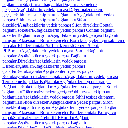
bağlantıları
Sıkıştırmalı bağlantılar
Diğer malzemelere
geçişler
Aşağıdakilerin yedek parçası Diğer malzemelere
geçişler
Sıhhi tesisat ekipmanı bağlantıları
Aşağıdakilerin yedek
parçası Sıhhi tesisat ekipmanı bağlantıları
Sifon
dirsekleri
Aşağıdakilerin yedek parçası Sifon dirsekleri
Contalı
bağlantı soketleri
Aşağıdakilerin yedek parçası Contalı bağlantı
soketleri
Bağlantı manşonu
Aşağıdakilerin yedek parçası Bağlantı
manşonu
Aksesuarlar
Boru kelepçeleri
Boru kelepçeleri için sabitleme
parçaları
Kilitler
Contalar
Sarf malzemesi
Geberit Silent-
PP
Borular
Aşağıdakilerin yedek parçası Borular
Bağlantı
parçaları
Aşağıdakilerin yedek parçası Bağlantı
parçaları
Dirsekler
Aşağıdakilerin yedek parçası
Dirsekler
Çatallar
Aşağıdakilerin yedek parçası
Çatallar
Redüksiyonlar
Aşağıdakilerin yedek parçası
Redüksiyonlar
Temizleme kapakları
Aşağıdakilerin yedek parçası
Temizleme kapakları
Bağlantılar
Aşağıdakilerin yedek parçası
Bağlantılar
Soket bağlantıları
Aşağıdakilerin yedek parçası Soket
bağlantıları
Diğer malzemelere geçişler
Sıhhi tesisat ekipmanı
bağlantıları
Aşağıdakilerin yedek parçası Sıhhi tesisat ekipmanı
bağlantıları
Sifon dirsekleri
Aşağıdakilerin yedek parçası Sifon
dirsekleri
Bağlantı manşonu
Aşağıdakilerin yedek parçası Bağlantı
manşonu
Aksesuarlar
Boru kelepçeleri
Kilitler
Contalar
Koruyucu
kapak
Sarf malzemesi
Geberit PE
Borular
Bağlantı
parçaları
Aşağıdakilerin yedek parçası Bağlantı
parçaları
Dirsekler
Çatallar
Redüksiyonlar
Temizleme