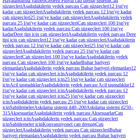
Havalandırma valfleri
Geberit Pluvia çatı drenaj sistemi
Çatı
süzgeçleri
Aşağıdakilerin yedek parçası Çatı süzgeçleri
12 l/sn'ye
kadar çatı süzgeçleri
Aşağıdakilerin yedek parçası 12 l/sn'ye kadar
çatı süzgeçleri
25 l/sn'ye kadar çatı süzgeçleri
Aşağıdakilerin yedek
parçası 25 l/sn'ye kadar çatı süzgeçleri
Çatı süzgeçleri 100 l/sn'ye
kadar
Aşağıdakilerin yedek parçası Çatı süzgeçleri 100 l/sn'ye
kadar
Dere tipi için çatı süzgeçleri
Aşağıdakilerin yedek parçası Dere
tipi için çatı süzgeçleri
12 l/sn'ye kadar çatı süzgeçleri
Aşağıdakilerin
yedek parçası 12 l/sn'ye kadar çatı süzgeçleri
25 l/sn'ye kadar çatı
süzgeçleri
Aşağıdakilerin yedek parçası 25 l/sn'ye kadar çatı
süzgeçleri
Çatı süzgeçleri 100 l/sn'ye kadar
Aşağıdakilerin yedek
parçası Çatı süzgeçleri 100 l/sn'ye kadar
Buhar bariyeri
elemanları
Aşağıdakilerin yedek parçası Buhar bariyeri elemanları
12
l/sn'ye kadar çatı süzgeçleri için
Aşağıdakilerin yedek parçası 12
l/sn'ye kadar çatı süzgeçleri için
25 l/sn'ye kadar çatı süzgeçleri
için
Acil taşmalıklar
Aşağıdakilerin yedek parçası Acil taşmalıklar
12
l/sn'ye kadar çatı süzgeçleri için
Aşağıdakilerin yedek parçası 12
l/sn'ye kadar çatı süzgeçleri için
25 l/sn'ye kadar çatı süzgeçleri
için
Aşağıdakilerin yedek parçası 25 l/sn'ye kadar çatı süzgeçleri
için
Sabitlemeler
Askılama sistemi d40–200
Askılama sistemi d250–
315
Aksesuarlar
Aşağıdakilerin yedek parçası Aksesuarlar
Çatı
süzgeçleri için
Aşağıdakilerin yedek parçası Çatı süzgeçleri
için
Sabitlemeler için
Konvansiyonel çatı drenajı
Çatı
süzgeçleri
Aşağıdakilerin yedek parçası Çatı süzgeçleri
Buhar
bariyeri elemanları
Aşağıdakilerin yedek parçası Buhar bariyeri