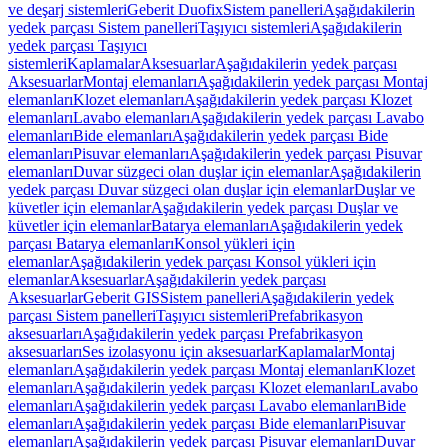
ve deşarj sistemleri
Geberit Duofix
Sistem panelleri
Aşağıdakilerin
yedek parçası Sistem panelleri
Taşıyıcı sistemleri
Aşağıdakilerin
yedek parçası Taşıyıcı
sistemleri
Kaplamalar
Aksesuarlar
Aşağıdakilerin yedek parçası
Aksesuarlar
Montaj elemanları
Aşağıdakilerin yedek parçası Montaj
elemanları
Klozet elemanları
Aşağıdakilerin yedek parçası Klozet
elemanları
Lavabo elemanları
Aşağıdakilerin yedek parçası Lavabo
elemanları
Bide elemanları
Aşağıdakilerin yedek parçası Bide
elemanları
Pisuvar elemanları
Aşağıdakilerin yedek parçası Pisuvar
elemanları
Duvar süzgeci olan duşlar için elemanlar
Aşağıdakilerin
yedek parçası Duvar süzgeci olan duşlar için elemanlar
Duşlar ve
küvetler için elemanlar
Aşağıdakilerin yedek parçası Duşlar ve
küvetler için elemanlar
Batarya elemanları
Aşağıdakilerin yedek
parçası Batarya elemanları
Konsol yükleri için
elemanlar
Aşağıdakilerin yedek parçası Konsol yükleri için
elemanlar
Aksesuarlar
Aşağıdakilerin yedek parçası
Aksesuarlar
Geberit GIS
Sistem panelleri
Aşağıdakilerin yedek
parçası Sistem panelleri
Taşıyıcı sistemleri
Prefabrikasyon
aksesuarları
Aşağıdakilerin yedek parçası Prefabrikasyon
aksesuarları
Ses izolasyonu için aksesuarlar
Kaplamalar
Montaj
elemanları
Aşağıdakilerin yedek parçası Montaj elemanları
Klozet
elemanları
Aşağıdakilerin yedek parçası Klozet elemanları
Lavabo
elemanları
Aşağıdakilerin yedek parçası Lavabo elemanları
Bide
elemanları
Aşağıdakilerin yedek parçası Bide elemanları
Pisuvar
elemanları
Aşağıdakilerin yedek parçası Pisuvar elemanları
Duvar