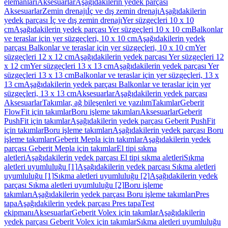
elemanları
Aksesuarlar
Aşağıdakilerin yedek parçası
Aksesuarlar
Zemin drenajı
İç ve dış zemin drenajı
Aşağıdakilerin
yedek parçası İç ve dış zemin drenajı
Yer süzgeçleri 10 x 10
cm
Aşağıdakilerin yedek parçası Yer süzgeçleri 10 x 10 cm
Balkonlar
ve teraslar için yer süzgeçleri, 10 x 10 cm
Aşağıdakilerin yedek
parçası Balkonlar ve teraslar için yer süzgeçleri, 10 x 10 cm
Yer
süzgeçleri 12 x 12 cm
Aşağıdakilerin yedek parçası Yer süzgeçleri 12
x 12 cm
Yer süzgeçleri 13 x 13 cm
Aşağıdakilerin yedek parçası Yer
süzgeçleri 13 x 13 cm
Balkonlar ve teraslar için yer süzgeçleri, 13 x
13 cm
Aşağıdakilerin yedek parçası Balkonlar ve teraslar için yer
süzgeçleri, 13 x 13 cm
Aksesuarlar
Aşağıdakilerin yedek parçası
Aksesuarlar
Takımlar, ağ bileşenleri ve yazılım
Takımlar
Geberit
FlowFit için takımlar
Boru işleme takımları
Aksesuarlar
Geberit
PushFit için takımlar
Aşağıdakilerin yedek parçası Geberit PushFit
için takımlar
Boru işleme takımları
Aşağıdakilerin yedek parçası Boru
işleme takımları
Geberit Mepla için takımlar
Aşağıdakilerin yedek
parçası Geberit Mepla için takımlar
El tipi sıkma
aletleri
Aşağıdakilerin yedek parçası El tipi sıkma aletleri
Sıkma
aletleri uyumluluğu [1]
Aşağıdakilerin yedek parçası Sıkma aletleri
uyumluluğu [1]
Sıkma aletleri uyumluluğu [2]
Aşağıdakilerin yedek
parçası Sıkma aletleri uyumluluğu [2]
Boru işleme
takımları
Aşağıdakilerin yedek parçası Boru işleme takımları
Pres
tapa
Aşağıdakilerin yedek parçası Pres tapa
Test
ekipmanı
Aksesuarlar
Geberit Volex için takımlar
Aşağıdakilerin
yedek parçası Geberit Volex için takımlar
Sıkma aletleri uyumluluğu