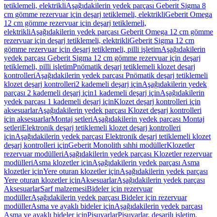
tetiklemeli, elektrikli
Aşağıdakilerin yedek parçası Geberit Sigma 8
cm gömme rezervuar için deşarj tetiklemeli, elektrikli
Geberit Omega
12 cm gömme rezervuar için deşarj tetiklemeli,
elektrikli
Aşağıdakilerin yedek parçası Geberit Omega 12 cm gömme
rezervuar için deşarj tetiklemeli, elektrikli
Geberit Sigma 12 cm
gömme rezervuar için deşarj tetiklemeli, pilli işletim
Aşağıdakilerin
yedek parçası Geberit Sigma 12 cm gömme rezervuar için deşarj
tetiklemeli, pilli işletim
Pnömatik deşarj tetiklemeli klozet deşarj
kontrolleri
Aşağıdakilerin yedek parçası Pnömatik deşarj tetiklemeli
klozet deşarj kontrolleri
2 kademeli deşarj için
Aşağıdakilerin yedek
parçası 2 kademeli deşarj için
1 kademeli deşarj için
Aşağıdakilerin
yedek parçası 1 kademeli deşarj için
Klozet deşarj kontrolleri için
aksesuarlar
Aşağıdakilerin yedek parçası Klozet deşarj kontrolleri
için aksesuarlar
Montaj setleri
Aşağıdakilerin yedek parçası Montaj
setleri
Elektronik deşarj tetiklemeli klozet deşarj kontrolleri
için
Aşağıdakilerin yedek parçası Elektronik deşarj tetiklemeli klozet
deşarj kontrolleri için
Geberit Monolith sıhhi modüller
Klozetler
rezervuar modülleri
Aşağıdakilerin yedek parçası Klozetler rezervuar
modülleri
Asma klozetler için
Aşağıdakilerin yedek parçası Asma
klozetler için
Yere oturan klozetler için
Aşağıdakilerin yedek parçası
Yere oturan klozetler için
Aksesuarlar
Aşağıdakilerin yedek parçası
Aksesuarlar
Sarf malzemesi
Bideler için rezervuar
modüller
Aşağıdakilerin yedek parçası Bideler için rezervuar
modüller
Asma ve ayaklı bideler için
Aşağıdakilerin yedek parçası
Asma ve ayaklı bideler için
Pisuvarlar
Pisuvarlar, deşarjlı işletim,