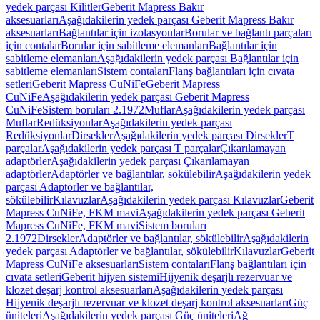
yedek parçası Kilitler
Geberit Mapress Bakır
aksesuarları
Aşağıdakilerin yedek parçası Geberit Mapress Bakır
aksesuarları
Bağlantılar için izolasyonlar
Borular ve bağlantı parçaları
için contalar
Borular için sabitleme elemanları
Bağlantılar için
sabitleme elemanları
Aşağıdakilerin yedek parçası Bağlantılar için
sabitleme elemanları
Sistem contaları
Flanş bağlantıları için cıvata
setleri
Geberit Mapress CuNiFe
Geberit Mapress
CuNiFe
Aşağıdakilerin yedek parçası Geberit Mapress
CuNiFe
Sistem boruları 2.1972
Muflar
Aşağıdakilerin yedek parçası
Muflar
Redüksiyonlar
Aşağıdakilerin yedek parçası
Redüksiyonlar
Dirsekler
Aşağıdakilerin yedek parçası Dirsekler
T
parçalar
Aşağıdakilerin yedek parçası T parçalar
Çıkarılamayan
adaptörler
Aşağıdakilerin yedek parçası Çıkarılamayan
adaptörler
Adaptörler ve bağlantılar, sökülebilir
Aşağıdakilerin yedek
parçası Adaptörler ve bağlantılar,
sökülebilir
Kılavuzlar
Aşağıdakilerin yedek parçası Kılavuzlar
Geberit
Mapress CuNiFe, FKM mavi
Aşağıdakilerin yedek parçası Geberit
Mapress CuNiFe, FKM mavi
Sistem boruları
2.1972
Dirsekler
Adaptörler ve bağlantılar, sökülebilir
Aşağıdakilerin
yedek parçası Adaptörler ve bağlantılar, sökülebilir
Kılavuzlar
Geberit
Mapress CuNiFe aksesuarları
Sistem contaları
Flanş bağlantıları için
cıvata setleri
Geberit hijyen sistemi
Hijyenik deşarjlı rezervuar ve
klozet deşarj kontrol aksesuarları
Aşağıdakilerin yedek parçası
Hijyenik deşarjlı rezervuar ve klozet deşarj kontrol aksesuarları
Güç
üniteleri
Aşağıdakilerin yedek parçası Güç üniteleri
Ağ