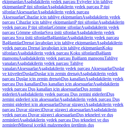
ekipmanları
Aşağıdakilerin yedek parçası Eviyeler için tahliye
ekipmanları
P tipi sifonlar
Aşağıdakilerin yedek parçası P tipi
sifonlar
Aksesuarlar
Aşağıdakilerin yedek parçası
Aksesuarlar
Cihazlar için tahliye ekipmanları
Aşağıdakilerin yedek
parçası Cihazlar için tahliye ekipmanları
P tipi sifonlar
Aşağıdakilerin
yedek parçası P tipi sifonlar
Gömme sifonlar
Aşağıdakilerin yedek
parçası Gömme sifonlar
Sıva üstü sifonlar
Aşağıdakilerin yedek
parçası Sıva üstü sifonlar
Bağlantılar
Aşağıdakilerin yedek parçası
Bağlantılar
Drenaj lavaboları için tahliye ekipmanları
Aşağıdakilerin
yedek parçası Drenaj lavaboları için tahliye ekipmanları
Koku
sifonları
Aşağıdakilerin yedek parçası Koku sifonları
Bağlantı
manşonu
Aşağıdakilerin yedek parçası Bağlantı manşonu
Tahliye
vanaları
Aşağıdakilerin yedek parçası Tahliye
vanaları
Aksesuarlar
Aşağıdakilerin yedek parçası Aksesuarlar
Duşlar
ve küvetler
Duşlar
Duşlar için zemin drenajı
Aşağıdakilerin yedek
parçası Duşlar için zemin drenajı
Duş kanalları
Aşağıdakilerin yedek
parçası Duş kanalları
Duş kanalları için aksesuarlar
Aşağıdakilerin
yedek parçası Duş kanalları için aksesuarlar
Duş zemini
giderleri
Aşağıdakilerin yedek parçası Duş zemini giderleri
Duş
zemini giderleri için aksesuarlar
Aşağıdakilerin yedek parçası Duş
zemini giderleri için aksesuarlar
Duvar süzgeci
Aşağıdakilerin yedek
parçası Duvar süzgeci
Duvar süzgeci aksesuarları
Aşağıdakilerin
yedek parçası Duvar süzgeci aksesuarları
Duş tekneleri ve duş
zeminleri
Aşağıdakilerin yedek parçası Duş tekneleri ve duş
zeminleri
Mineral içerikli malzemeden üretilmiş duş