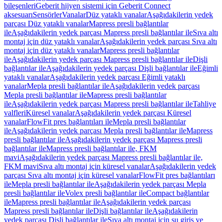
bileşenleri
Geberit hijyen sistemi için Geberit Connect
aksesuarı
Sensörler
Vanalar
Düz yataklı vanalar
Aşağıdakilerin yedek
parçası Düz yataklı vanalar
Mapress presli bağlantılar
ile
Aşağıdakilerin yedek parçası Mapress presli bağlantılar ile
Sıva altı
montaj için düz yataklı vanalar
Aşağıdakilerin yedek parçası Sıva altı
montaj için düz yataklı vanalar
Mapress presli bağlantılar
ile
Aşağıdakilerin yedek parçası Mapress presli bağlantılar ile
Dişli
bağlantılar ile
Aşağıdakilerin yedek parçası Dişli bağlantılar ile
Eğimli
yataklı vanalar
Aşağıdakilerin yedek parçası Eğimli yataklı
vanalar
Mepla presli bağlantılar ile
Aşağıdakilerin yedek parçası
Mepla presli bağlantılar ile
Mapress presli bağlantılar
ile
Aşağıdakilerin yedek parçası Mapress presli bağlantılar ile
Tahliye
valfleri
Küresel vanalar
Aşağıdakilerin yedek parçası Küresel
vanalar
FlowFit pres bağlantıları ile
Mepla presli bağlantılar
ile
Aşağıdakilerin yedek parçası Mepla presli bağlantılar ile
Mapress
presli bağlantılar ile
Aşağıdakilerin yedek parçası Mapress presli
bağlantılar ile
Mapress presli bağlantılar ile, FKM
mavi
Aşağıdakilerin yedek parçası Mapress presli bağlantılar ile,
FKM mavi
Sıva altı montaj için küresel vanalar
Aşağıdakilerin yedek
parçası Sıva altı montaj için küresel vanalar
FlowFit pres bağlantıları
ile
Mepla presli bağlantılar ile
Aşağıdakilerin yedek parçası Mepla
presli bağlantılar ile
Volex presli bağlantılar ile
Compact bağlantılar
ile
Mapress presli bağlantılar ile
Aşağıdakilerin yedek parçası
Mapress presli bağlantılar ile
Dişli bağlantılar ile
Aşağıdakilerin
yedek parçası Dişli bağlantılar ile
Sıva altı montaj için su giriş ve