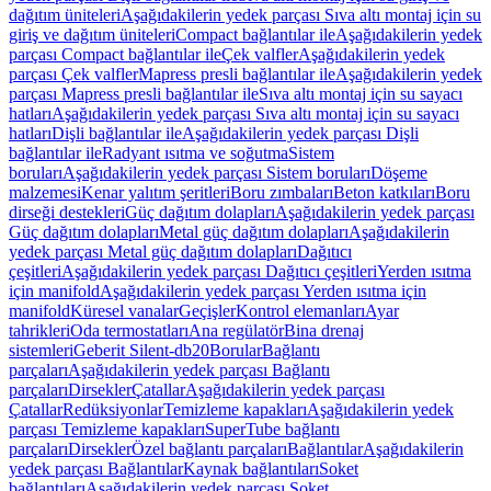
dağıtım üniteleri
Aşağıdakilerin yedek parçası Sıva altı montaj için su
giriş ve dağıtım üniteleri
Compact bağlantılar ile
Aşağıdakilerin yedek
parçası Compact bağlantılar ile
Çek valfler
Aşağıdakilerin yedek
parçası Çek valfler
Mapress presli bağlantılar ile
Aşağıdakilerin yedek
parçası Mapress presli bağlantılar ile
Sıva altı montaj için su sayacı
hatları
Aşağıdakilerin yedek parçası Sıva altı montaj için su sayacı
hatları
Dişli bağlantılar ile
Aşağıdakilerin yedek parçası Dişli
bağlantılar ile
Radyant ısıtma ve soğutma
Sistem
boruları
Aşağıdakilerin yedek parçası Sistem boruları
Döşeme
malzemesi
Kenar yalıtım şeritleri
Boru zımbaları
Beton katkıları
Boru
dirseği destekleri
Güç dağıtım dolapları
Aşağıdakilerin yedek parçası
Güç dağıtım dolapları
Metal güç dağıtım dolapları
Aşağıdakilerin
yedek parçası Metal güç dağıtım dolapları
Dağıtıcı
çeşitleri
Aşağıdakilerin yedek parçası Dağıtıcı çeşitleri
Yerden ısıtma
için manifold
Aşağıdakilerin yedek parçası Yerden ısıtma için
manifold
Küresel vanalar
Geçişler
Kontrol elemanları
Ayar
tahrikleri
Oda termostatları
Ana regülatör
Bina drenaj
sistemleri
Geberit Silent-db20
Borular
Bağlantı
parçaları
Aşağıdakilerin yedek parçası Bağlantı
parçaları
Dirsekler
Çatallar
Aşağıdakilerin yedek parçası
Çatallar
Redüksiyonlar
Temizleme kapakları
Aşağıdakilerin yedek
parçası Temizleme kapakları
SuperTube bağlantı
parçaları
Dirsekler
Özel bağlantı parçaları
Bağlantılar
Aşağıdakilerin
yedek parçası Bağlantılar
Kaynak bağlantıları
Soket
bağlantıları
Aşağıdakilerin yedek parçası Soket