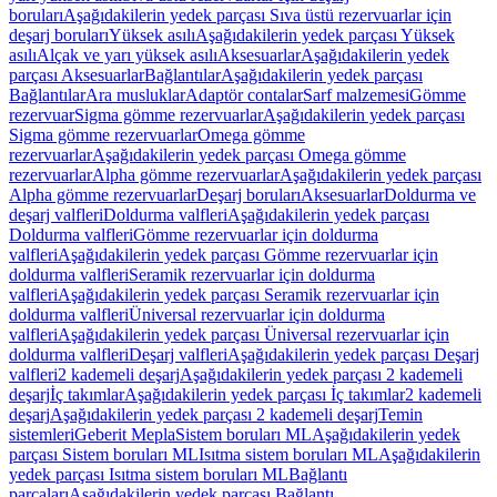
boruları
Aşağıdakilerin yedek parçası Sıva üstü rezervuarlar için
deşarj boruları
Yüksek asılı
Aşağıdakilerin yedek parçası Yüksek
asılı
Alçak ve yarı yüksek asılı
Aksesuarlar
Aşağıdakilerin yedek
parçası Aksesuarlar
Bağlantılar
Aşağıdakilerin yedek parçası
Bağlantılar
Ara musluklar
Adaptör contalar
Sarf malzemesi
Gömme
rezervuar
Sigma gömme rezervuarlar
Aşağıdakilerin yedek parçası
Sigma gömme rezervuarlar
Omega gömme
rezervuarlar
Aşağıdakilerin yedek parçası Omega gömme
rezervuarlar
Alpha gömme rezervuarlar
Aşağıdakilerin yedek parçası
Alpha gömme rezervuarlar
Deşarj boruları
Aksesuarlar
Doldurma ve
deşarj valfleri
Doldurma valfleri
Aşağıdakilerin yedek parçası
Doldurma valfleri
Gömme rezervuarlar için doldurma
valfleri
Aşağıdakilerin yedek parçası Gömme rezervuarlar için
doldurma valfleri
Seramik rezervuarlar için doldurma
valfleri
Aşağıdakilerin yedek parçası Seramik rezervuarlar için
doldurma valfleri
Üniversal rezervuarlar için doldurma
valfleri
Aşağıdakilerin yedek parçası Üniversal rezervuarlar için
doldurma valfleri
Deşarj valfleri
Aşağıdakilerin yedek parçası Deşarj
valfleri
2 kademeli deşarj
Aşağıdakilerin yedek parçası 2 kademeli
deşarj
İç takımlar
Aşağıdakilerin yedek parçası İç takımlar
2 kademeli
deşarj
Aşağıdakilerin yedek parçası 2 kademeli deşarj
Temin
sistemleri
Geberit Mepla
Sistem boruları ML
Aşağıdakilerin yedek
parçası Sistem boruları ML
Isıtma sistem boruları ML
Aşağıdakilerin
yedek parçası Isıtma sistem boruları ML
Bağlantı
parçaları
Aşağıdakilerin yedek parçası Bağlantı