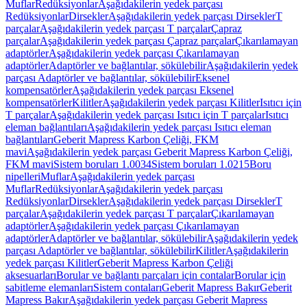
Muflar
Redüksiyonlar
Aşağıdakilerin yedek parçası
Redüksiyonlar
Dirsekler
Aşağıdakilerin yedek parçası Dirsekler
T
parçalar
Aşağıdakilerin yedek parçası T parçalar
Çapraz
parçalar
Aşağıdakilerin yedek parçası Çapraz parçalar
Çıkarılamayan
adaptörler
Aşağıdakilerin yedek parçası Çıkarılamayan
adaptörler
Adaptörler ve bağlantılar, sökülebilir
Aşağıdakilerin yedek
parçası Adaptörler ve bağlantılar, sökülebilir
Eksenel
kompensatörler
Aşağıdakilerin yedek parçası Eksenel
kompensatörler
Kilitler
Aşağıdakilerin yedek parçası Kilitler
Isıtıcı için
T parçalar
Aşağıdakilerin yedek parçası Isıtıcı için T parçalar
Isıtıcı
eleman bağlantıları
Aşağıdakilerin yedek parçası Isıtıcı eleman
bağlantıları
Geberit Mapress Karbon Çeliği, FKM
mavi
Aşağıdakilerin yedek parçası Geberit Mapress Karbon Çeliği,
FKM mavi
Sistem boruları 1.0034
Sistem boruları 1.0215
Boru
nipelleri
Muflar
Aşağıdakilerin yedek parçası
Muflar
Redüksiyonlar
Aşağıdakilerin yedek parçası
Redüksiyonlar
Dirsekler
Aşağıdakilerin yedek parçası Dirsekler
T
parçalar
Aşağıdakilerin yedek parçası T parçalar
Çıkarılamayan
adaptörler
Aşağıdakilerin yedek parçası Çıkarılamayan
adaptörler
Adaptörler ve bağlantılar, sökülebilir
Aşağıdakilerin yedek
parçası Adaptörler ve bağlantılar, sökülebilir
Kilitler
Aşağıdakilerin
yedek parçası Kilitler
Geberit Mapress Karbon Çeliği
aksesuarları
Borular ve bağlantı parçaları için contalar
Borular için
sabitleme elemanları
Sistem contaları
Geberit Mapress Bakır
Geberit
Mapress Bakır
Aşağıdakilerin yedek parçası Geberit Mapress