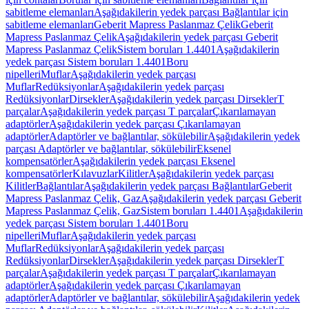
sabitleme elemanları
Aşağıdakilerin yedek parçası Bağlantılar için
sabitleme elemanları
Geberit Mapress Paslanmaz Çelik
Geberit
Mapress Paslanmaz Çelik
Aşağıdakilerin yedek parçası Geberit
Mapress Paslanmaz Çelik
Sistem boruları 1.4401
Aşağıdakilerin
yedek parçası Sistem boruları 1.4401
Boru
nipelleri
Muflar
Aşağıdakilerin yedek parçası
Muflar
Redüksiyonlar
Aşağıdakilerin yedek parçası
Redüksiyonlar
Dirsekler
Aşağıdakilerin yedek parçası Dirsekler
T
parçalar
Aşağıdakilerin yedek parçası T parçalar
Çıkarılamayan
adaptörler
Aşağıdakilerin yedek parçası Çıkarılamayan
adaptörler
Adaptörler ve bağlantılar, sökülebilir
Aşağıdakilerin yedek
parçası Adaptörler ve bağlantılar, sökülebilir
Eksenel
kompensatörler
Aşağıdakilerin yedek parçası Eksenel
kompensatörler
Kılavuzlar
Kilitler
Aşağıdakilerin yedek parçası
Kilitler
Bağlantılar
Aşağıdakilerin yedek parçası Bağlantılar
Geberit
Mapress Paslanmaz Çelik, Gaz
Aşağıdakilerin yedek parçası Geberit
Mapress Paslanmaz Çelik, Gaz
Sistem boruları 1.4401
Aşağıdakilerin
yedek parçası Sistem boruları 1.4401
Boru
nipelleri
Muflar
Aşağıdakilerin yedek parçası
Muflar
Redüksiyonlar
Aşağıdakilerin yedek parçası
Redüksiyonlar
Dirsekler
Aşağıdakilerin yedek parçası Dirsekler
T
parçalar
Aşağıdakilerin yedek parçası T parçalar
Çıkarılamayan
adaptörler
Aşağıdakilerin yedek parçası Çıkarılamayan
adaptörler
Adaptörler ve bağlantılar, sökülebilir
Aşağıdakilerin yedek