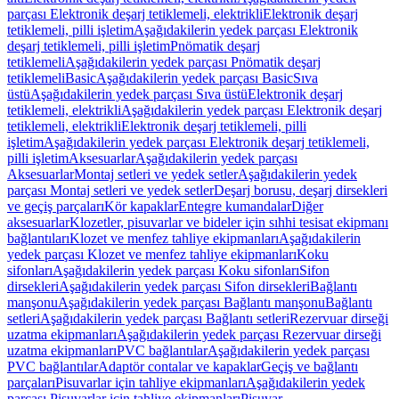
parçası Elektronik deşarj tetiklemeli, elektrikli
Elektronik deşarj
tetiklemeli, pilli işletim
Aşağıdakilerin yedek parçası Elektronik
deşarj tetiklemeli, pilli işletim
Pnömatik deşarj
tetiklemeli
Aşağıdakilerin yedek parçası Pnömatik deşarj
tetiklemeli
Basic
Aşağıdakilerin yedek parçası Basic
Sıva
üstü
Aşağıdakilerin yedek parçası Sıva üstü
Elektronik deşarj
tetiklemeli, elektrikli
Aşağıdakilerin yedek parçası Elektronik deşarj
tetiklemeli, elektrikli
Elektronik deşarj tetiklemeli, pilli
işletim
Aşağıdakilerin yedek parçası Elektronik deşarj tetiklemeli,
pilli işletim
Aksesuarlar
Aşağıdakilerin yedek parçası
Aksesuarlar
Montaj setleri ve yedek setler
Aşağıdakilerin yedek
parçası Montaj setleri ve yedek setler
Deşarj borusu, deşarj dirsekleri
ve geçiş parçaları
Kör kapaklar
Entegre kumandalar
Diğer
aksesuarlar
Klozetler, pisuvarlar ve bideler için sıhhi tesisat ekipmanı
bağlantıları
Klozet ve menfez tahliye ekipmanları
Aşağıdakilerin
yedek parçası Klozet ve menfez tahliye ekipmanları
Koku
sifonları
Aşağıdakilerin yedek parçası Koku sifonları
Sifon
dirsekleri
Aşağıdakilerin yedek parçası Sifon dirsekleri
Bağlantı
manşonu
Aşağıdakilerin yedek parçası Bağlantı manşonu
Bağlantı
setleri
Aşağıdakilerin yedek parçası Bağlantı setleri
Rezervuar dirseği
uzatma ekipmanları
Aşağıdakilerin yedek parçası Rezervuar dirseği
uzatma ekipmanları
PVC bağlantılar
Aşağıdakilerin yedek parçası
PVC bağlantılar
Adaptör contalar ve kapaklar
Geçiş ve bağlantı
parçaları
Pisuvarlar için tahliye ekipmanları
Aşağıdakilerin yedek
parçası Pisuvarlar için tahliye ekipmanları
Pisuvar