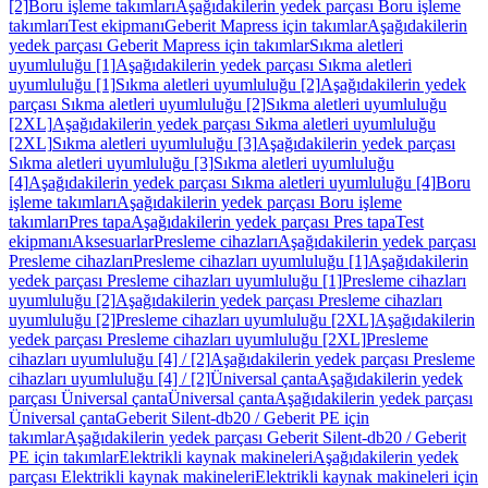
[2]
Boru işleme takımları
Aşağıdakilerin yedek parçası Boru işleme
takımları
Test ekipmanı
Geberit Mapress için takımlar
Aşağıdakilerin
yedek parçası Geberit Mapress için takımlar
Sıkma aletleri
uyumluluğu [1]
Aşağıdakilerin yedek parçası Sıkma aletleri
uyumluluğu [1]
Sıkma aletleri uyumluluğu [2]
Aşağıdakilerin yedek
parçası Sıkma aletleri uyumluluğu [2]
Sıkma aletleri uyumluluğu
[2XL]
Aşağıdakilerin yedek parçası Sıkma aletleri uyumluluğu
[2XL]
Sıkma aletleri uyumluluğu [3]
Aşağıdakilerin yedek parçası
Sıkma aletleri uyumluluğu [3]
Sıkma aletleri uyumluluğu
[4]
Aşağıdakilerin yedek parçası Sıkma aletleri uyumluluğu [4]
Boru
işleme takımları
Aşağıdakilerin yedek parçası Boru işleme
takımları
Pres tapa
Aşağıdakilerin yedek parçası Pres tapa
Test
ekipmanı
Aksesuarlar
Presleme cihazları
Aşağıdakilerin yedek parçası
Presleme cihazları
Presleme cihazları uyumluluğu [1]
Aşağıdakilerin
yedek parçası Presleme cihazları uyumluluğu [1]
Presleme cihazları
uyumluluğu [2]
Aşağıdakilerin yedek parçası Presleme cihazları
uyumluluğu [2]
Presleme cihazları uyumluluğu [2XL]
Aşağıdakilerin
yedek parçası Presleme cihazları uyumluluğu [2XL]
Presleme
cihazları uyumluluğu [4] / [2]
Aşağıdakilerin yedek parçası Presleme
cihazları uyumluluğu [4] / [2]
Üniversal çanta
Aşağıdakilerin yedek
parçası Üniversal çanta
Üniversal çanta
Aşağıdakilerin yedek parçası
Üniversal çanta
Geberit Silent-db20 / Geberit PE için
takımlar
Aşağıdakilerin yedek parçası Geberit Silent-db20 / Geberit
PE için takımlar
Elektrikli kaynak makineleri
Aşağıdakilerin yedek
parçası Elektrikli kaynak makineleri
Elektrikli kaynak makineleri için