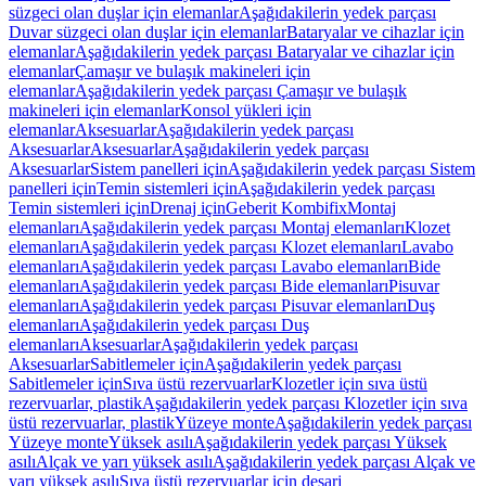
süzgeci olan duşlar için elemanlar
Aşağıdakilerin yedek parçası
Duvar süzgeci olan duşlar için elemanlar
Bataryalar ve cihazlar için
elemanlar
Aşağıdakilerin yedek parçası Bataryalar ve cihazlar için
elemanlar
Çamaşır ve bulaşık makineleri için
elemanlar
Aşağıdakilerin yedek parçası Çamaşır ve bulaşık
makineleri için elemanlar
Konsol yükleri için
elemanlar
Aksesuarlar
Aşağıdakilerin yedek parçası
Aksesuarlar
Aksesuarlar
Aşağıdakilerin yedek parçası
Aksesuarlar
Sistem panelleri için
Aşağıdakilerin yedek parçası Sistem
panelleri için
Temin sistemleri için
Aşağıdakilerin yedek parçası
Temin sistemleri için
Drenaj için
Geberit Kombifix
Montaj
elemanları
Aşağıdakilerin yedek parçası Montaj elemanları
Klozet
elemanları
Aşağıdakilerin yedek parçası Klozet elemanları
Lavabo
elemanları
Aşağıdakilerin yedek parçası Lavabo elemanları
Bide
elemanları
Aşağıdakilerin yedek parçası Bide elemanları
Pisuvar
elemanları
Aşağıdakilerin yedek parçası Pisuvar elemanları
Duş
elemanları
Aşağıdakilerin yedek parçası Duş
elemanları
Aksesuarlar
Aşağıdakilerin yedek parçası
Aksesuarlar
Sabitlemeler için
Aşağıdakilerin yedek parçası
Sabitlemeler için
Sıva üstü rezervuarlar
Klozetler için sıva üstü
rezervuarlar, plastik
Aşağıdakilerin yedek parçası Klozetler için sıva
üstü rezervuarlar, plastik
Yüzeye monte
Aşağıdakilerin yedek parçası
Yüzeye monte
Yüksek asılı
Aşağıdakilerin yedek parçası Yüksek
asılı
Alçak ve yarı yüksek asılı
Aşağıdakilerin yedek parçası Alçak ve
yarı yüksek asılı
Sıva üstü rezervuarlar için deşarj