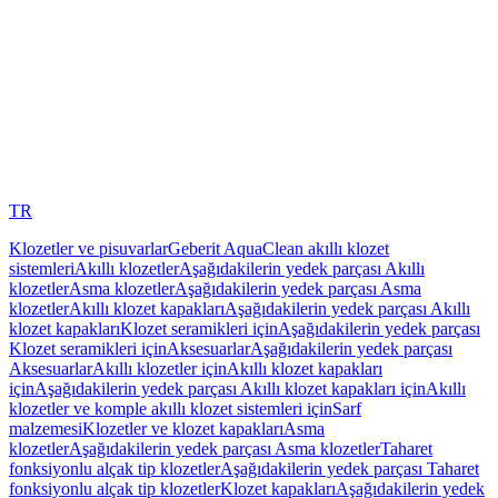
TR
Klozetler ve pisuvarlar
Geberit AquaClean akıllı klozet
sistemleri
Akıllı klozetler
Aşağıdakilerin yedek parçası Akıllı
klozetler
Asma klozetler
Aşağıdakilerin yedek parçası Asma
klozetler
Akıllı klozet kapakları
Aşağıdakilerin yedek parçası Akıllı
klozet kapakları
Klozet seramikleri için
Aşağıdakilerin yedek parçası
Klozet seramikleri için
Aksesuarlar
Aşağıdakilerin yedek parçası
Aksesuarlar
Akıllı klozetler için
Akıllı klozet kapakları
için
Aşağıdakilerin yedek parçası Akıllı klozet kapakları için
Akıllı
klozetler ve komple akıllı klozet sistemleri için
Sarf
malzemesi
Klozetler ve klozet kapakları
Asma
klozetler
Aşağıdakilerin yedek parçası Asma klozetler
Taharet
fonksiyonlu alçak tip klozetler
Aşağıdakilerin yedek parçası Taharet
fonksiyonlu alçak tip klozetler
Klozet kapakları
Aşağıdakilerin yedek