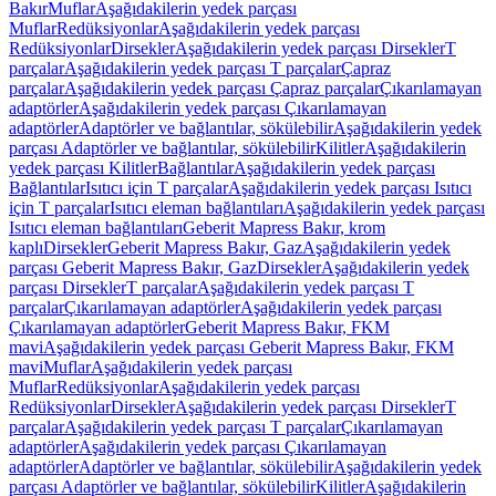
Bakır
Muflar
Aşağıdakilerin yedek parçası
Muflar
Redüksiyonlar
Aşağıdakilerin yedek parçası
Redüksiyonlar
Dirsekler
Aşağıdakilerin yedek parçası Dirsekler
T
parçalar
Aşağıdakilerin yedek parçası T parçalar
Çapraz
parçalar
Aşağıdakilerin yedek parçası Çapraz parçalar
Çıkarılamayan
adaptörler
Aşağıdakilerin yedek parçası Çıkarılamayan
adaptörler
Adaptörler ve bağlantılar, sökülebilir
Aşağıdakilerin yedek
parçası Adaptörler ve bağlantılar, sökülebilir
Kilitler
Aşağıdakilerin
yedek parçası Kilitler
Bağlantılar
Aşağıdakilerin yedek parçası
Bağlantılar
Isıtıcı için T parçalar
Aşağıdakilerin yedek parçası Isıtıcı
için T parçalar
Isıtıcı eleman bağlantıları
Aşağıdakilerin yedek parçası
Isıtıcı eleman bağlantıları
Geberit Mapress Bakır, krom
kaplı
Dirsekler
Geberit Mapress Bakır, Gaz
Aşağıdakilerin yedek
parçası Geberit Mapress Bakır, Gaz
Dirsekler
Aşağıdakilerin yedek
parçası Dirsekler
T parçalar
Aşağıdakilerin yedek parçası T
parçalar
Çıkarılamayan adaptörler
Aşağıdakilerin yedek parçası
Çıkarılamayan adaptörler
Geberit Mapress Bakır, FKM
mavi
Aşağıdakilerin yedek parçası Geberit Mapress Bakır, FKM
mavi
Muflar
Aşağıdakilerin yedek parçası
Muflar
Redüksiyonlar
Aşağıdakilerin yedek parçası
Redüksiyonlar
Dirsekler
Aşağıdakilerin yedek parçası Dirsekler
T
parçalar
Aşağıdakilerin yedek parçası T parçalar
Çıkarılamayan
adaptörler
Aşağıdakilerin yedek parçası Çıkarılamayan
adaptörler
Adaptörler ve bağlantılar, sökülebilir
Aşağıdakilerin yedek
parçası Adaptörler ve bağlantılar, sökülebilir
Kilitler
Aşağıdakilerin