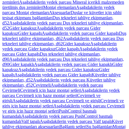
zeminleri
Aşağıdakilerin yedek parçası Mineral içerikli malzemeden
üretilmiş duş zeminleri
Montaj elemanları
Aşağıdakilerin yedek
parçası Montaj elemanları
Aksesuarlar
Duşlar ve küvetler için sıhhi
tesisat ekipmanı bağlantıları
Duş tekneleri tahliye ekipmanları,
d52
Aşağıdakilerin yedek parçası Duş tekneleri tahliye ekipmanları,
d52
Gider kapaksız
Aşağıdakilerin yedek parçası Gider
kapaksız
Gider kapağı
Aşağıdakilerin yedek parçası Gider kapağı
Duş
tekneleri tahliye ekipmanları, d62
Aşağıdakilerin yedek parçası Duş
tekneleri tahliye ekipmanları, d62
Gider kapaksız
Aşağıdakilerin
yedek parçası Gider kapaksız
Gider kapağı
Aşağıdakilerin yedek
parçası Gider kapağı
Duş tekneleri tahliye ekipmanları,
d90
Aşağıdakilerin yedek parçası Duş tekneleri tahliye ekipmanları,
d90
Gider kapaklı
Aşağıdakilerin yedek parçası Gider kapaklı
Gider
kapaksız
Aşağıdakilerin yedek parçası Gider kapaksız
Gider
kapağı
Aşağıdakilerin yedek parçası Gider kapağı
Küvetler tahliye
ekipmanları, d52
Aşağıdakilerin yedek parçası Küvetler tahliye
ekipmanları, d52
Çevirmeli
Aşağıdakilerin yedek parçası
Çevirmeli
Çevirmeli için hazır montaj setleri
Aşağıdakilerin yedek
parçası Çevirmeli için hazır montaj setleri
Çevirmeli ve
girişli
Aşağıdakilerin yedek parçası Çevirmeli ve girişli
Çevirmeli ve
giriş için hazır montaj setleri
Aşağıdakilerin yedek parçası Çevirmeli
ve giriş için hazır montaj setleri
PushControl basmalı
kumandalı
Aşağıdakilerin yedek parçası PushControl basmalı
kumandalı
Valf tapalı
Aşağıdakilerin yedek parçası Valf tapalı
Küvet
tahliye ekipmanları aksesuarları
Bağlantı setleri
Su bağlantıları
Montaj