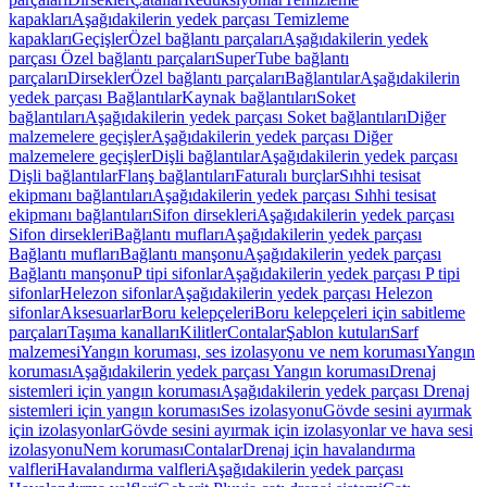
kapakları
Aşağıdakilerin yedek parçası Temizleme
kapakları
Geçişler
Özel bağlantı parçaları
Aşağıdakilerin yedek
parçası Özel bağlantı parçaları
SuperTube bağlantı
parçaları
Dirsekler
Özel bağlantı parçaları
Bağlantılar
Aşağıdakilerin
yedek parçası Bağlantılar
Kaynak bağlantıları
Soket
bağlantıları
Aşağıdakilerin yedek parçası Soket bağlantıları
Diğer
malzemelere geçişler
Aşağıdakilerin yedek parçası Diğer
malzemelere geçişler
Dişli bağlantılar
Aşağıdakilerin yedek parçası
Dişli bağlantılar
Flanş bağlantıları
Faturalı burçlar
Sıhhi tesisat
ekipmanı bağlantıları
Aşağıdakilerin yedek parçası Sıhhi tesisat
ekipmanı bağlantıları
Sifon dirsekleri
Aşağıdakilerin yedek parçası
Sifon dirsekleri
Bağlantı mufları
Aşağıdakilerin yedek parçası
Bağlantı mufları
Bağlantı manşonu
Aşağıdakilerin yedek parçası
Bağlantı manşonu
P tipi sifonlar
Aşağıdakilerin yedek parçası P tipi
sifonlar
Helezon sifonlar
Aşağıdakilerin yedek parçası Helezon
sifonlar
Aksesuarlar
Boru kelepçeleri
Boru kelepçeleri için sabitleme
parçaları
Taşıma kanalları
Kilitler
Contalar
Şablon kutuları
Sarf
malzemesi
Yangın koruması, ses izolasyonu ve nem koruması
Yangın
koruması
Aşağıdakilerin yedek parçası Yangın koruması
Drenaj
sistemleri için yangın koruması
Aşağıdakilerin yedek parçası Drenaj
sistemleri için yangın koruması
Ses izolasyonu
Gövde sesini ayırmak
için izolasyonlar
Gövde sesini ayırmak için izolasyonlar ve hava sesi
izolasyonu
Nem koruması
Contalar
Drenaj için havalandırma
valfleri
Havalandırma valfleri
Aşağıdakilerin yedek parçası