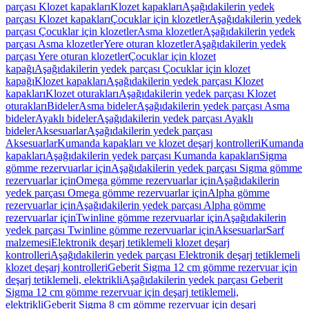
parçası Klozet kapakları
Klozet kapakları
Aşağıdakilerin yedek
parçası Klozet kapakları
Çocuklar için klozetler
Aşağıdakilerin yedek
parçası Çocuklar için klozetler
Asma klozetler
Aşağıdakilerin yedek
parçası Asma klozetler
Yere oturan klozetler
Aşağıdakilerin yedek
parçası Yere oturan klozetler
Çocuklar için klozet
kapağı
Aşağıdakilerin yedek parçası Çocuklar için klozet
kapağı
Klozet kapakları
Aşağıdakilerin yedek parçası Klozet
kapakları
Klozet oturakları
Aşağıdakilerin yedek parçası Klozet
oturakları
Bideler
Asma bideler
Aşağıdakilerin yedek parçası Asma
bideler
Ayaklı bideler
Aşağıdakilerin yedek parçası Ayaklı
bideler
Aksesuarlar
Aşağıdakilerin yedek parçası
Aksesuarlar
Kumanda kapakları ve klozet deşarj kontrolleri
Kumanda
kapakları
Aşağıdakilerin yedek parçası Kumanda kapakları
Sigma
gömme rezervuarlar için
Aşağıdakilerin yedek parçası Sigma gömme
rezervuarlar için
Omega gömme rezervuarlar için
Aşağıdakilerin
yedek parçası Omega gömme rezervuarlar için
Alpha gömme
rezervuarlar için
Aşağıdakilerin yedek parçası Alpha gömme
rezervuarlar için
Twinline gömme rezervuarlar için
Aşağıdakilerin
yedek parçası Twinline gömme rezervuarlar için
Aksesuarlar
Sarf
malzemesi
Elektronik deşarj tetiklemeli klozet deşarj
kontrolleri
Aşağıdakilerin yedek parçası Elektronik deşarj tetiklemeli
klozet deşarj kontrolleri
Geberit Sigma 12 cm gömme rezervuar için
deşarj tetiklemeli, elektrikli
Aşağıdakilerin yedek parçası Geberit
Sigma 12 cm gömme rezervuar için deşarj tetiklemeli,
elektrikli
Geberit Sigma 8 cm gömme rezervuar için deşarj