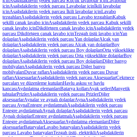
için
Aşağıdakilerin yedek parçası Küçük lavabolar için
Lavabolar
için
Aşağıdakilerin yedek parçası Lavabolar için
İkili lavabolar
için
Aşağıdakilerin yedek parçası İkili lavabolar için
Lavabo
tezgahları
Aşağıdakilerin yedek parçası Lavabo tezgahları
Kabuk
şekilli çanak lavabo için
Aşağıdakilerin yedek parçası Kabuk şekilli
çanak lavabo için
Dikdörtgen çanak lavabo için
Aşağıdakilerin yedek
parçası Dikdörtgen çanak lavabo için
Tezgah üstü lavabo için
Yan
dolaplar
Aşağıdakilerin yedek parçası Yan dolaplar
Alçak yan
dolaplar
Aşağıdakilerin yedek parçası Alçak yan dolaplar
Boy
dolapları
Aşağıdakilerin yedek parçası Boy dolapları
Orta yükseklikte
dolaplar
Aşağıdakilerin yedek parçası Orta yükseklikte dolaplar
Boy
dolapları
Aşağıdakilerin yedek parçası Boy dolapları
Diğer banyo
mobilyaları
Aşağıdakilerin yedek parçası Diğer banyo
mobilyaları
Duvar rafları
Aşağıdakilerin yedek parçası Duvar
rafları
Aksesuarlar
Aşağıdakilerin yedek parçası Aksesuarlar
Çekmece
parçaları ve düzenleme kutuları
Havlu askısı ve havlu
kancası
Aydınlatma elemanları
Batarya kolları
Ayak setleri
Manyetik
tahtalar
Prizler
Aşağıdakilerin yedek parçası Prizler
Diğer
aksesuarlar
Aynalar ve aynalı dolaplar
Ayna
Aşağıdakilerin yedek
parçası Ayna
Entegre aydınlatmalı
Aşağıdakilerin yedek parçası
Entegre aydınlatmalı
Aynalı dolaplar
Aşağıdakilerin yedek parçası
Aynalı dolaplar
Entegre aydınlatmalı
Aşağıdakilerin yedek parçası
Entegre aydınlatmalı
Aksesuarlar
Aydınlatma elemanları
Diğer
aksesuarlar
Bataryalar
Lavabo bataryaları
Aşağıdakilerin yedek
parçası Lavabo bataryaları
Tezgah üstü, elektrikli
Aşağıdakilerin