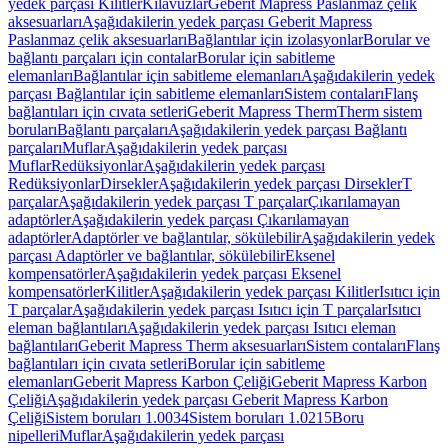
yedek parçası Kilitler
Kılavuzlar
Geberit Mapress Paslanmaz çelik
aksesuarları
Aşağıdakilerin yedek parçası Geberit Mapress
Paslanmaz çelik aksesuarları
Bağlantılar için izolasyonlar
Borular ve
bağlantı parçaları için contalar
Borular için sabitleme
elemanları
Bağlantılar için sabitleme elemanları
Aşağıdakilerin yedek
parçası Bağlantılar için sabitleme elemanları
Sistem contaları
Flanş
bağlantıları için cıvata setleri
Geberit Mapress Therm
Therm sistem
boruları
Bağlantı parçaları
Aşağıdakilerin yedek parçası Bağlantı
parçaları
Muflar
Aşağıdakilerin yedek parçası
Muflar
Redüksiyonlar
Aşağıdakilerin yedek parçası
Redüksiyonlar
Dirsekler
Aşağıdakilerin yedek parçası Dirsekler
T
parçalar
Aşağıdakilerin yedek parçası T parçalar
Çıkarılamayan
adaptörler
Aşağıdakilerin yedek parçası Çıkarılamayan
adaptörler
Adaptörler ve bağlantılar, sökülebilir
Aşağıdakilerin yedek
parçası Adaptörler ve bağlantılar, sökülebilir
Eksenel
kompensatörler
Aşağıdakilerin yedek parçası Eksenel
kompensatörler
Kilitler
Aşağıdakilerin yedek parçası Kilitler
Isıtıcı için
T parçalar
Aşağıdakilerin yedek parçası Isıtıcı için T parçalar
Isıtıcı
eleman bağlantıları
Aşağıdakilerin yedek parçası Isıtıcı eleman
bağlantıları
Geberit Mapress Therm aksesuarları
Sistem contaları
Flanş
bağlantıları için cıvata setleri
Borular için sabitleme
elemanları
Geberit Mapress Karbon Çeliği
Geberit Mapress Karbon
Çeliği
Aşağıdakilerin yedek parçası Geberit Mapress Karbon
Çeliği
Sistem boruları 1.0034
Sistem boruları 1.0215
Boru
nipelleri
Muflar
Aşağıdakilerin yedek parçası