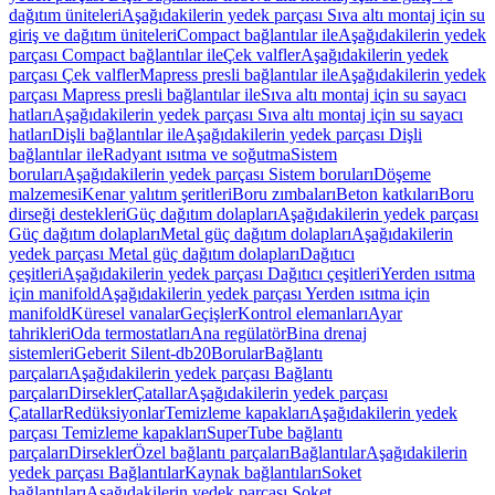
dağıtım üniteleri
Aşağıdakilerin yedek parçası Sıva altı montaj için su
giriş ve dağıtım üniteleri
Compact bağlantılar ile
Aşağıdakilerin yedek
parçası Compact bağlantılar ile
Çek valfler
Aşağıdakilerin yedek
parçası Çek valfler
Mapress presli bağlantılar ile
Aşağıdakilerin yedek
parçası Mapress presli bağlantılar ile
Sıva altı montaj için su sayacı
hatları
Aşağıdakilerin yedek parçası Sıva altı montaj için su sayacı
hatları
Dişli bağlantılar ile
Aşağıdakilerin yedek parçası Dişli
bağlantılar ile
Radyant ısıtma ve soğutma
Sistem
boruları
Aşağıdakilerin yedek parçası Sistem boruları
Döşeme
malzemesi
Kenar yalıtım şeritleri
Boru zımbaları
Beton katkıları
Boru
dirseği destekleri
Güç dağıtım dolapları
Aşağıdakilerin yedek parçası
Güç dağıtım dolapları
Metal güç dağıtım dolapları
Aşağıdakilerin
yedek parçası Metal güç dağıtım dolapları
Dağıtıcı
çeşitleri
Aşağıdakilerin yedek parçası Dağıtıcı çeşitleri
Yerden ısıtma
için manifold
Aşağıdakilerin yedek parçası Yerden ısıtma için
manifold
Küresel vanalar
Geçişler
Kontrol elemanları
Ayar
tahrikleri
Oda termostatları
Ana regülatör
Bina drenaj
sistemleri
Geberit Silent-db20
Borular
Bağlantı
parçaları
Aşağıdakilerin yedek parçası Bağlantı
parçaları
Dirsekler
Çatallar
Aşağıdakilerin yedek parçası
Çatallar
Redüksiyonlar
Temizleme kapakları
Aşağıdakilerin yedek
parçası Temizleme kapakları
SuperTube bağlantı
parçaları
Dirsekler
Özel bağlantı parçaları
Bağlantılar
Aşağıdakilerin
yedek parçası Bağlantılar
Kaynak bağlantıları
Soket
bağlantıları
Aşağıdakilerin yedek parçası Soket