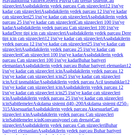
Havalandırma valfleri
Geberit Pluvia çatı drenaj sistemi
Çatı
süzgeçleri
Aşağıdakilerin yedek parçası Çatı süzgeçleri
12 l/sn'ye
kadar çatı süzgeçleri
Aşağıdakilerin yedek parçası 12 l/sn'ye kadar
çatı süzgeçleri
25 l/sn'ye kadar çatı süzgeçleri
Aşağıdakilerin yedek
parçası 25 l/sn'ye kadar çatı süzgeçleri
Çatı süzgeçleri 100 l/sn'ye
kadar
Aşağıdakilerin yedek parçası Çatı süzgeçleri 100 l/sn'ye
kadar
Dere tipi için çatı süzgeçleri
Aşağıdakilerin yedek parçası Dere
tipi için çatı süzgeçleri
12 l/sn'ye kadar çatı süzgeçleri
Aşağıdakilerin
yedek parçası 12 l/sn'ye kadar çatı süzgeçleri
25 l/sn'ye kadar çatı
süzgeçleri
Aşağıdakilerin yedek parçası 25 l/sn'ye kadar çatı
süzgeçleri
Çatı süzgeçleri 100 l/sn'ye kadar
Aşağıdakilerin yedek
parçası Çatı süzgeçleri 100 l/sn'ye kadar
Buhar bariyeri
elemanları
Aşağıdakilerin yedek parçası Buhar bariyeri elemanları
12
l/sn'ye kadar çatı süzgeçleri için
Aşağıdakilerin yedek parçası 12
l/sn'ye kadar çatı süzgeçleri için
25 l/sn'ye kadar çatı süzgeçleri
için
Acil taşmalıklar
Aşağıdakilerin yedek parçası Acil taşmalıklar
12
l/sn'ye kadar çatı süzgeçleri için
Aşağıdakilerin yedek parçası 12
l/sn'ye kadar çatı süzgeçleri için
25 l/sn'ye kadar çatı süzgeçleri
için
Aşağıdakilerin yedek parçası 25 l/sn'ye kadar çatı süzgeçleri
için
Sabitlemeler
Askılama sistemi d40–200
Askılama sistemi d250–
315
Aksesuarlar
Aşağıdakilerin yedek parçası Aksesuarlar
Çatı
süzgeçleri için
Aşağıdakilerin yedek parçası Çatı süzgeçleri
için
Sabitlemeler için
Konvansiyonel çatı drenajı
Çatı
süzgeçleri
Aşağıdakilerin yedek parçası Çatı süzgeçleri
Buhar
bariyeri elemanları
Aşağıdakilerin yedek parçası Buhar bariyeri