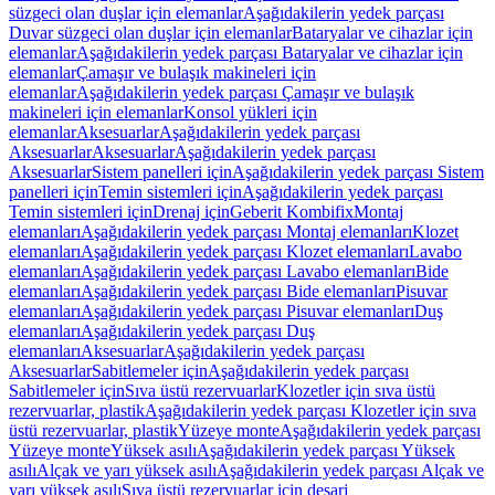
süzgeci olan duşlar için elemanlar
Aşağıdakilerin yedek parçası
Duvar süzgeci olan duşlar için elemanlar
Bataryalar ve cihazlar için
elemanlar
Aşağıdakilerin yedek parçası Bataryalar ve cihazlar için
elemanlar
Çamaşır ve bulaşık makineleri için
elemanlar
Aşağıdakilerin yedek parçası Çamaşır ve bulaşık
makineleri için elemanlar
Konsol yükleri için
elemanlar
Aksesuarlar
Aşağıdakilerin yedek parçası
Aksesuarlar
Aksesuarlar
Aşağıdakilerin yedek parçası
Aksesuarlar
Sistem panelleri için
Aşağıdakilerin yedek parçası Sistem
panelleri için
Temin sistemleri için
Aşağıdakilerin yedek parçası
Temin sistemleri için
Drenaj için
Geberit Kombifix
Montaj
elemanları
Aşağıdakilerin yedek parçası Montaj elemanları
Klozet
elemanları
Aşağıdakilerin yedek parçası Klozet elemanları
Lavabo
elemanları
Aşağıdakilerin yedek parçası Lavabo elemanları
Bide
elemanları
Aşağıdakilerin yedek parçası Bide elemanları
Pisuvar
elemanları
Aşağıdakilerin yedek parçası Pisuvar elemanları
Duş
elemanları
Aşağıdakilerin yedek parçası Duş
elemanları
Aksesuarlar
Aşağıdakilerin yedek parçası
Aksesuarlar
Sabitlemeler için
Aşağıdakilerin yedek parçası
Sabitlemeler için
Sıva üstü rezervuarlar
Klozetler için sıva üstü
rezervuarlar, plastik
Aşağıdakilerin yedek parçası Klozetler için sıva
üstü rezervuarlar, plastik
Yüzeye monte
Aşağıdakilerin yedek parçası
Yüzeye monte
Yüksek asılı
Aşağıdakilerin yedek parçası Yüksek
asılı
Alçak ve yarı yüksek asılı
Aşağıdakilerin yedek parçası Alçak ve
yarı yüksek asılı
Sıva üstü rezervuarlar için deşarj