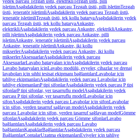
yedek parçası Tezgah üstü, elektrikli
Tezgah üstü, pilli
işletim
Aşağıdakilerin yedek parçası Tezgah üstü, pilli işletim
Tezgah
üstü, jeneratör işletimli
Aşağıdakilerin yedek parçası Tezgah üstü,
jeneratör işletimli
Tezgah üstü, tek kollu batarya
Aşağıdakilerin yedek
parçası Tezgah üstü, tek kollu batarya
Ankastre,
elektrikli
Aşağıdakilerin yedek parçası Ankastre, elektrikli
Ankastre,
pilli işletim
Aşağıdakilerin yedek parçası Ankastre, pilli
işletim
Ankastre, jeneratör işletimli
Aşağıdakilerin yedek parçası
Ankastre, jeneratör işletimli
Ankastre, iki kollu
mikserler
Aşağıdakilerin yedek parçası Ankastre, iki kollu
mikserler
Aksesuarlar
Aşağıdakilerin yedek parçası
Aksesuarlar
Lavabo bataryaları için
Aşağıdakilerin yedek parçası
Lavabo bataryaları için
Lavabo modülü, evyeler, cihazlar ve drenaj
lavaboları için sıhhi tesisat ekipmanı bağlantıları
Lavabolar için
tahliye ekipmanları
Aşağıdakilerin yedek parçası Lavabolar için
tahliye ekipmanları
P tipi sifonlar
Aşağıdakilerin yedek parçası P tipi
sifonlar
P tipi sifonlar, yer tasarruflu model
Aşağıdakilerin yedek
parçası P tipi sifonlar, yer tasarruflu model
Lavabolar için
sifon
Aşağıdakilerin yedek parçası Lavabolar için sifon
Lavabolar
için sifon, yerden tasarruf sağlayan model
Aşağıdakilerin yedek
parçası Lavabolar için sifon, yerden tasarruf sağlayan model
Gömme
sifonlar
Aşağıdakilerin yedek parçası Gömme sifonlar
Lavabo
bağlantıları
Aşağıdakilerin yedek parçası Lavabo
bağlantıları
Kapaklar
Bağlantılar
Aşağıdakilerin yedek parçası
Bağlantılar
Contalar
Uzatma ekipmanları
Eviyeler için tahliye