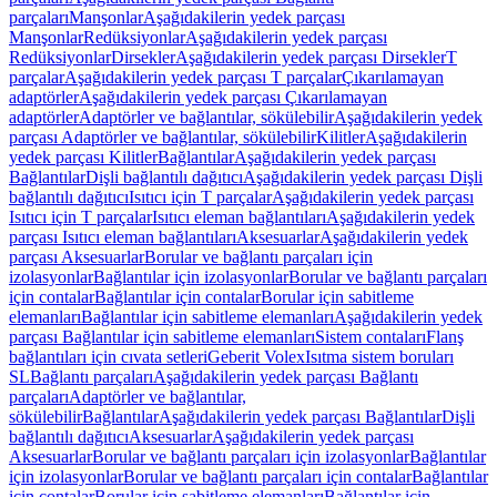
parçaları
Manşonlar
Aşağıdakilerin yedek parçası
Manşonlar
Redüksiyonlar
Aşağıdakilerin yedek parçası
Redüksiyonlar
Dirsekler
Aşağıdakilerin yedek parçası Dirsekler
T
parçalar
Aşağıdakilerin yedek parçası T parçalar
Çıkarılamayan
adaptörler
Aşağıdakilerin yedek parçası Çıkarılamayan
adaptörler
Adaptörler ve bağlantılar, sökülebilir
Aşağıdakilerin yedek
parçası Adaptörler ve bağlantılar, sökülebilir
Kilitler
Aşağıdakilerin
yedek parçası Kilitler
Bağlantılar
Aşağıdakilerin yedek parçası
Bağlantılar
Dişli bağlantılı dağıtıcı
Aşağıdakilerin yedek parçası Dişli
bağlantılı dağıtıcı
Isıtıcı için T parçalar
Aşağıdakilerin yedek parçası
Isıtıcı için T parçalar
Isıtıcı eleman bağlantıları
Aşağıdakilerin yedek
parçası Isıtıcı eleman bağlantıları
Aksesuarlar
Aşağıdakilerin yedek
parçası Aksesuarlar
Borular ve bağlantı parçaları için
izolasyonlar
Bağlantılar için izolasyonlar
Borular ve bağlantı parçaları
için contalar
Bağlantılar için contalar
Borular için sabitleme
elemanları
Bağlantılar için sabitleme elemanları
Aşağıdakilerin yedek
parçası Bağlantılar için sabitleme elemanları
Sistem contaları
Flanş
bağlantıları için cıvata setleri
Geberit Volex
Isıtma sistem boruları
SL
Bağlantı parçaları
Aşağıdakilerin yedek parçası Bağlantı
parçaları
Adaptörler ve bağlantılar,
sökülebilir
Bağlantılar
Aşağıdakilerin yedek parçası Bağlantılar
Dişli
bağlantılı dağıtıcı
Aksesuarlar
Aşağıdakilerin yedek parçası
Aksesuarlar
Borular ve bağlantı parçaları için izolasyonlar
Bağlantılar
için izolasyonlar
Borular ve bağlantı parçaları için contalar
Bağlantılar
için contalar
Borular için sabitleme elemanları
Bağlantılar için