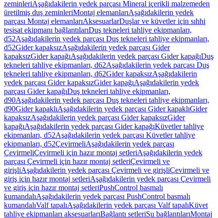
zeminleri
Aşağıdakilerin yedek parçası Mineral içerikli malzemeden
üretilmiş duş zeminleri
Montaj elemanları
Aşağıdakilerin yedek
parçası Montaj elemanları
Aksesuarlar
Duşlar ve küvetler için sıhhi
tesisat ekipmanı bağlantıları
Duş tekneleri tahliye ekipmanları,
d52
Aşağıdakilerin yedek parçası Duş tekneleri tahliye ekipmanları,
d52
Gider kapaksız
Aşağıdakilerin yedek parçası Gider
kapaksız
Gider kapağı
Aşağıdakilerin yedek parçası Gider kapağı
Duş
tekneleri tahliye ekipmanları, d62
Aşağıdakilerin yedek parçası Duş
tekneleri tahliye ekipmanları, d62
Gider kapaksız
Aşağıdakilerin
yedek parçası Gider kapaksız
Gider kapağı
Aşağıdakilerin yedek
parçası Gider kapağı
Duş tekneleri tahliye ekipmanları,
d90
Aşağıdakilerin yedek parçası Duş tekneleri tahliye ekipmanları,
d90
Gider kapaklı
Aşağıdakilerin yedek parçası Gider kapaklı
Gider
kapaksız
Aşağıdakilerin yedek parçası Gider kapaksız
Gider
kapağı
Aşağıdakilerin yedek parçası Gider kapağı
Küvetler tahliye
ekipmanları, d52
Aşağıdakilerin yedek parçası Küvetler tahliye
ekipmanları, d52
Çevirmeli
Aşağıdakilerin yedek parçası
Çevirmeli
Çevirmeli için hazır montaj setleri
Aşağıdakilerin yedek
parçası Çevirmeli için hazır montaj setleri
Çevirmeli ve
girişli
Aşağıdakilerin yedek parçası Çevirmeli ve girişli
Çevirmeli ve
giriş için hazır montaj setleri
Aşağıdakilerin yedek parçası Çevirmeli
ve giriş için hazır montaj setleri
PushControl basmalı
kumandalı
Aşağıdakilerin yedek parçası PushControl basmalı
kumandalı
Valf tapalı
Aşağıdakilerin yedek parçası Valf tapalı
Küvet
tahliye ekipmanları aksesuarları
Bağlantı setleri
Su bağlantıları
Montaj