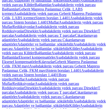
parçası Adaptörler ve bağlantılar, sökülebilir
Kilitler
Aşağıdakilerin
yedek parçası Kilitler
Bağlantılar
Aşağıdakilerin yedek parçası
Bağlantılar
Geberit Mapress Paslanmaz Çelik, LABS
içermez
Aşağıdakilerin yedek parçası Geberit Mapress Paslanmaz
Çelik, LABS içermez
Sistem boruları 1.4401
Aşağıdakilerin yedek
parçası Sistem boruları 1.4401
Muflar
Aşağıdakilerin yedek parçası
Muflar
Redüksiyonlar
Aşağıdakilerin yedek parçası
Redüksiyonlar
Dirsekler
Aşağıdakilerin yedek parçası Dirsekler
T
parçalar
Aşağıdakilerin yedek parçası T parçalar
Çıkarılamayan
adaptörler
Aşağıdakilerin yedek parçası Çıkarılamayan
adaptörler
Adaptörler ve bağlantılar, sökülebilir
Aşağıdakilerin yedek
parçası Adaptörler ve bağlantılar, sökülebilir
Kilitler
Aşağıdakilerin
yedek parçası Kilitler
Bağlantılar
Aşağıdakilerin yedek parçası
Bağlantılar
Eksenel kompensatörler
Aşağıdakilerin yedek parçası
Eksenel kompensatörler
Kılavuzlar
Geberit Mapress Paslanmaz
Çelik, FKM mavi
Aşağıdakilerin yedek parçası Geberit Mapress
Paslanmaz Çelik, FKM mavi
Sistem boruları 1.4401
Aşağıdakilerin
yedek parçası Sistem boruları 1.4401
Boru
nipelleri
Muflar
Aşağıdakilerin yedek parçası
Muflar
Redüksiyonlar
Aşağıdakilerin yedek parçası
Redüksiyonlar
Dirsekler
Aşağıdakilerin yedek parçası Dirsekler
T
parçalar
Aşağıdakilerin yedek parçası T parçalar
Çıkarılamayan
adaptörler
Aşağıdakilerin yedek parçası Çıkarılamayan
adaptörler
Adaptörler ve bağlantılar, sökülebilir
Aşağıdakilerin yedek
parçası Adaptörler ve bağlantılar, sökülebilir
Kilitler
Aşağıdakilerin