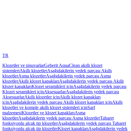
TR
Klozetler ve pisuvarlar
Geberit AquaClean akıllı klozet
sistemleri
Akıllı klozetler
Aşağıdakilerin yedek parçası Akıllı
klozetler
Asma klozetler
Aşağıdakilerin yedek parçası Asma
klozetler
Akıllı klozet kapakları
Aşağıdakilerin yedek parçası Akıllı
klozet kapakları
Klozet seramikleri için
Aşağıdakilerin yedek parçası
Klozet seramikleri için
Aksesuarlar
Aşağıdakilerin yedek parçası
Aksesuarlar
Akıllı klozetler için
Akıllı klozet kapakları
için
Aşağıdakilerin yedek parçası Akıllı klozet kapakları için
Akıllı
klozetler ve komple akıllı klozet sistemleri için
Sarf
malzemesi
Klozetler ve klozet kapakları
Asma
klozetler
Aşağıdakilerin yedek parçası Asma klozetler
Taharet
fonksiyonlu alçak tip klozetler
Aşağıdakilerin yedek parçası Taharet
fonksiyonlu alçak tip klozetler
Klozet kapakları
Aşağıdakilerin yedek