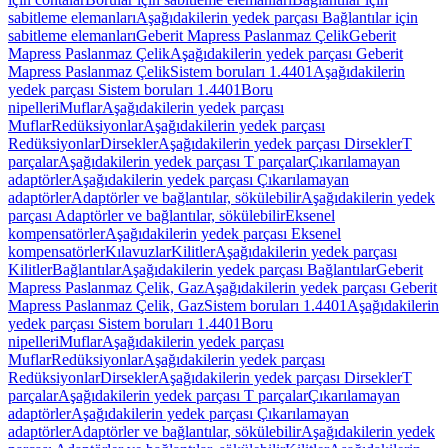
sabitleme elemanları
Aşağıdakilerin yedek parçası Bağlantılar için
sabitleme elemanları
Geberit Mapress Paslanmaz Çelik
Geberit
Mapress Paslanmaz Çelik
Aşağıdakilerin yedek parçası Geberit
Mapress Paslanmaz Çelik
Sistem boruları 1.4401
Aşağıdakilerin
yedek parçası Sistem boruları 1.4401
Boru
nipelleri
Muflar
Aşağıdakilerin yedek parçası
Muflar
Redüksiyonlar
Aşağıdakilerin yedek parçası
Redüksiyonlar
Dirsekler
Aşağıdakilerin yedek parçası Dirsekler
T
parçalar
Aşağıdakilerin yedek parçası T parçalar
Çıkarılamayan
adaptörler
Aşağıdakilerin yedek parçası Çıkarılamayan
adaptörler
Adaptörler ve bağlantılar, sökülebilir
Aşağıdakilerin yedek
parçası Adaptörler ve bağlantılar, sökülebilir
Eksenel
kompensatörler
Aşağıdakilerin yedek parçası Eksenel
kompensatörler
Kılavuzlar
Kilitler
Aşağıdakilerin yedek parçası
Kilitler
Bağlantılar
Aşağıdakilerin yedek parçası Bağlantılar
Geberit
Mapress Paslanmaz Çelik, Gaz
Aşağıdakilerin yedek parçası Geberit
Mapress Paslanmaz Çelik, Gaz
Sistem boruları 1.4401
Aşağıdakilerin
yedek parçası Sistem boruları 1.4401
Boru
nipelleri
Muflar
Aşağıdakilerin yedek parçası
Muflar
Redüksiyonlar
Aşağıdakilerin yedek parçası
Redüksiyonlar
Dirsekler
Aşağıdakilerin yedek parçası Dirsekler
T
parçalar
Aşağıdakilerin yedek parçası T parçalar
Çıkarılamayan
adaptörler
Aşağıdakilerin yedek parçası Çıkarılamayan
adaptörler
Adaptörler ve bağlantılar, sökülebilir
Aşağıdakilerin yedek