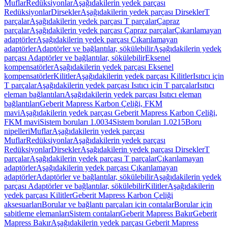
Muflar
Redüksiyonlar
Aşağıdakilerin yedek parçası
Redüksiyonlar
Dirsekler
Aşağıdakilerin yedek parçası Dirsekler
T
parçalar
Aşağıdakilerin yedek parçası T parçalar
Çapraz
parçalar
Aşağıdakilerin yedek parçası Çapraz parçalar
Çıkarılamayan
adaptörler
Aşağıdakilerin yedek parçası Çıkarılamayan
adaptörler
Adaptörler ve bağlantılar, sökülebilir
Aşağıdakilerin yedek
parçası Adaptörler ve bağlantılar, sökülebilir
Eksenel
kompensatörler
Aşağıdakilerin yedek parçası Eksenel
kompensatörler
Kilitler
Aşağıdakilerin yedek parçası Kilitler
Isıtıcı için
T parçalar
Aşağıdakilerin yedek parçası Isıtıcı için T parçalar
Isıtıcı
eleman bağlantıları
Aşağıdakilerin yedek parçası Isıtıcı eleman
bağlantıları
Geberit Mapress Karbon Çeliği, FKM
mavi
Aşağıdakilerin yedek parçası Geberit Mapress Karbon Çeliği,
FKM mavi
Sistem boruları 1.0034
Sistem boruları 1.0215
Boru
nipelleri
Muflar
Aşağıdakilerin yedek parçası
Muflar
Redüksiyonlar
Aşağıdakilerin yedek parçası
Redüksiyonlar
Dirsekler
Aşağıdakilerin yedek parçası Dirsekler
T
parçalar
Aşağıdakilerin yedek parçası T parçalar
Çıkarılamayan
adaptörler
Aşağıdakilerin yedek parçası Çıkarılamayan
adaptörler
Adaptörler ve bağlantılar, sökülebilir
Aşağıdakilerin yedek
parçası Adaptörler ve bağlantılar, sökülebilir
Kilitler
Aşağıdakilerin
yedek parçası Kilitler
Geberit Mapress Karbon Çeliği
aksesuarları
Borular ve bağlantı parçaları için contalar
Borular için
sabitleme elemanları
Sistem contaları
Geberit Mapress Bakır
Geberit
Mapress Bakır
Aşağıdakilerin yedek parçası Geberit Mapress