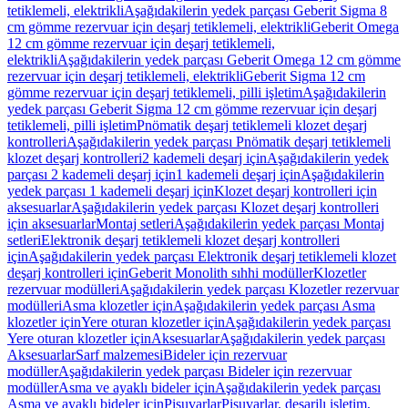
tetiklemeli, elektrikli
Aşağıdakilerin yedek parçası Geberit Sigma 8
cm gömme rezervuar için deşarj tetiklemeli, elektrikli
Geberit Omega
12 cm gömme rezervuar için deşarj tetiklemeli,
elektrikli
Aşağıdakilerin yedek parçası Geberit Omega 12 cm gömme
rezervuar için deşarj tetiklemeli, elektrikli
Geberit Sigma 12 cm
gömme rezervuar için deşarj tetiklemeli, pilli işletim
Aşağıdakilerin
yedek parçası Geberit Sigma 12 cm gömme rezervuar için deşarj
tetiklemeli, pilli işletim
Pnömatik deşarj tetiklemeli klozet deşarj
kontrolleri
Aşağıdakilerin yedek parçası Pnömatik deşarj tetiklemeli
klozet deşarj kontrolleri
2 kademeli deşarj için
Aşağıdakilerin yedek
parçası 2 kademeli deşarj için
1 kademeli deşarj için
Aşağıdakilerin
yedek parçası 1 kademeli deşarj için
Klozet deşarj kontrolleri için
aksesuarlar
Aşağıdakilerin yedek parçası Klozet deşarj kontrolleri
için aksesuarlar
Montaj setleri
Aşağıdakilerin yedek parçası Montaj
setleri
Elektronik deşarj tetiklemeli klozet deşarj kontrolleri
için
Aşağıdakilerin yedek parçası Elektronik deşarj tetiklemeli klozet
deşarj kontrolleri için
Geberit Monolith sıhhi modüller
Klozetler
rezervuar modülleri
Aşağıdakilerin yedek parçası Klozetler rezervuar
modülleri
Asma klozetler için
Aşağıdakilerin yedek parçası Asma
klozetler için
Yere oturan klozetler için
Aşağıdakilerin yedek parçası
Yere oturan klozetler için
Aksesuarlar
Aşağıdakilerin yedek parçası
Aksesuarlar
Sarf malzemesi
Bideler için rezervuar
modüller
Aşağıdakilerin yedek parçası Bideler için rezervuar
modüller
Asma ve ayaklı bideler için
Aşağıdakilerin yedek parçası
Asma ve ayaklı bideler için
Pisuvarlar
Pisuvarlar, deşarjlı işletim,