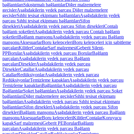
bağlantıları
Sıkıştırmalı bağlantılar
Diğer malzemelere
geçişler
Aşağıdakilerin yedek parçası Diğer malzemelere
geçişler
Sıhhi tesisat ekipmanı bağlantıları
Aşağıdakilerin yedek
parçası Sıhhi tesisat ekipmanı bağlantıları
Sifon
dirsekleri
Aşağıdakilerin yedek parçası Sifon dirsekleri
Contalı
bağlantı soketleri
Aşağıdakilerin yedek parçası Contalı bağlantı
soketleri
Bağlantı manşonu
Aşağıdakilerin yedek parçası Bağlantı
manşonu
Aksesuarlar
Boru kelepçeleri
Boru kelepçeleri için sabitleme
parçaları
Kilitler
Contalar
Sarf malzemesi
Geberit Silent-
PP
Borular
Aşağıdakilerin yedek parçası Borular
Bağlantı
parçaları
Aşağıdakilerin yedek parçası Bağlantı
parçaları
Dirsekler
Aşağıdakilerin yedek parçası
Dirsekler
Çatallar
Aşağıdakilerin yedek parçası
Çatallar
Redüksiyonlar
Aşağıdakilerin yedek parçası
Redüksiyonlar
Temizleme kapakları
Aşağıdakilerin yedek parçası
Temizleme kapakları
Bağlantılar
Aşağıdakilerin yedek parçası
Bağlantılar
Soket bağlantıları
Aşağıdakilerin yedek parçası Soket
bağlantıları
Diğer malzemelere geçişler
Sıhhi tesisat ekipmanı
bağlantıları
Aşağıdakilerin yedek parçası Sıhhi tesisat ekipmanı
bağlantıları
Sifon dirsekleri
Aşağıdakilerin yedek parçası Sifon
dirsekleri
Bağlantı manşonu
Aşağıdakilerin yedek parçası Bağlantı
manşonu
Aksesuarlar
Boru kelepçeleri
Kilitler
Contalar
Koruyucu
kapak
Sarf malzemesi
Geberit PE
Borular
Bağlantı
parçaları
Aşağıdakilerin yedek parçası Bağlantı
parçaları
Dirsekler
Çatallar
Redüksiyonlar
Temizleme