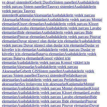
ve deşarj sistemleri
Geberit Duofix
Sistem panelleri
Aşağıdakilerin
yedek parçası Sistem panelleri
Taşıyıcı sistemleri
Aşağıdakilerin
yedek parçası Taşıyıcı
sistemleri
Kaplamalar
Aksesuarlar
Aşağıdakilerin yedek parçası
Aksesuarlar
Montaj elemanları
Aşağıdakilerin yedek parçası Montaj
elemanları
Klozet elemanları
Aşağıdakilerin yedek parçası Klozet
elemanları
Lavabo elemanları
Aşağıdakilerin yedek parçası Lavabo
elemanları
Bide elemanları
Aşağıdakilerin yedek parçası Bide
elemanları
Pisuvar elemanları
Aşağıdakilerin yedek parçası Pisuvar
elemanları
Duvar süzgeci olan duşlar için elemanlar
Aşağıdakilerin
yedek parçası Duvar süzgeci olan duşlar için elemanlar
Duşlar ve
küvetler için elemanlar
Aşağıdakilerin yedek parçası Duşlar ve
küvetler için elemanlar
Batarya elemanları
Aşağıdakilerin yedek
parçası Batarya elemanları
Konsol yükleri için
elemanlar
Aşağıdakilerin yedek parçası Konsol yükleri için
elemanlar
Aksesuarlar
Aşağıdakilerin yedek parçası
Aksesuarlar
Geberit GIS
Sistem panelleri
Aşağıdakilerin yedek
parçası Sistem panelleri
Taşıyıcı sistemleri
Prefabrikasyon
aksesuarları
Aşağıdakilerin yedek parçası Prefabrikasyon
aksesuarları
Ses izolasyonu için aksesuarlar
Kaplamalar
Montaj
elemanları
Aşağıdakilerin yedek parçası Montaj elemanları
Klozet
elemanları
Aşağıdakilerin yedek parçası Klozet elemanları
Lavabo
elemanları
Aşağıdakilerin yedek parçası Lavabo elemanları
Bide
elemanları
Aşağıdakilerin yedek parçası Bide elemanları
Pisuvar
elemanları
Aşağıdakilerin yedek parçası Pisuvar elemanları
Duvar