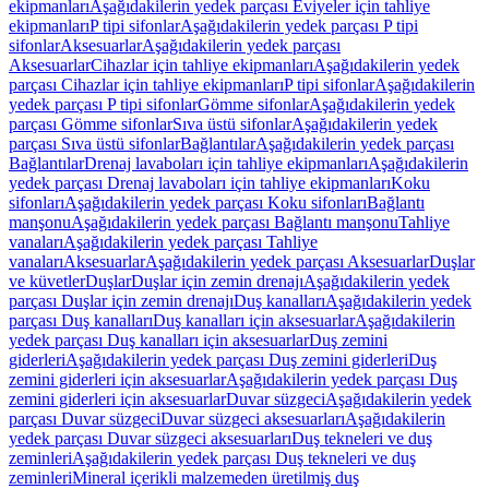
ekipmanları
Aşağıdakilerin yedek parçası Eviyeler için tahliye
ekipmanları
P tipi sifonlar
Aşağıdakilerin yedek parçası P tipi
sifonlar
Aksesuarlar
Aşağıdakilerin yedek parçası
Aksesuarlar
Cihazlar için tahliye ekipmanları
Aşağıdakilerin yedek
parçası Cihazlar için tahliye ekipmanları
P tipi sifonlar
Aşağıdakilerin
yedek parçası P tipi sifonlar
Gömme sifonlar
Aşağıdakilerin yedek
parçası Gömme sifonlar
Sıva üstü sifonlar
Aşağıdakilerin yedek
parçası Sıva üstü sifonlar
Bağlantılar
Aşağıdakilerin yedek parçası
Bağlantılar
Drenaj lavaboları için tahliye ekipmanları
Aşağıdakilerin
yedek parçası Drenaj lavaboları için tahliye ekipmanları
Koku
sifonları
Aşağıdakilerin yedek parçası Koku sifonları
Bağlantı
manşonu
Aşağıdakilerin yedek parçası Bağlantı manşonu
Tahliye
vanaları
Aşağıdakilerin yedek parçası Tahliye
vanaları
Aksesuarlar
Aşağıdakilerin yedek parçası Aksesuarlar
Duşlar
ve küvetler
Duşlar
Duşlar için zemin drenajı
Aşağıdakilerin yedek
parçası Duşlar için zemin drenajı
Duş kanalları
Aşağıdakilerin yedek
parçası Duş kanalları
Duş kanalları için aksesuarlar
Aşağıdakilerin
yedek parçası Duş kanalları için aksesuarlar
Duş zemini
giderleri
Aşağıdakilerin yedek parçası Duş zemini giderleri
Duş
zemini giderleri için aksesuarlar
Aşağıdakilerin yedek parçası Duş
zemini giderleri için aksesuarlar
Duvar süzgeci
Aşağıdakilerin yedek
parçası Duvar süzgeci
Duvar süzgeci aksesuarları
Aşağıdakilerin
yedek parçası Duvar süzgeci aksesuarları
Duş tekneleri ve duş
zeminleri
Aşağıdakilerin yedek parçası Duş tekneleri ve duş
zeminleri
Mineral içerikli malzemeden üretilmiş duş