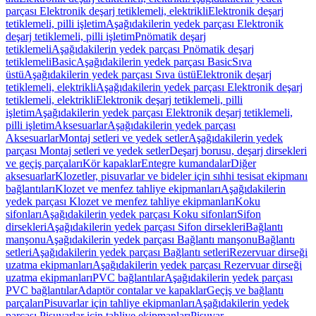
parçası Elektronik deşarj tetiklemeli, elektrikli
Elektronik deşarj
tetiklemeli, pilli işletim
Aşağıdakilerin yedek parçası Elektronik
deşarj tetiklemeli, pilli işletim
Pnömatik deşarj
tetiklemeli
Aşağıdakilerin yedek parçası Pnömatik deşarj
tetiklemeli
Basic
Aşağıdakilerin yedek parçası Basic
Sıva
üstü
Aşağıdakilerin yedek parçası Sıva üstü
Elektronik deşarj
tetiklemeli, elektrikli
Aşağıdakilerin yedek parçası Elektronik deşarj
tetiklemeli, elektrikli
Elektronik deşarj tetiklemeli, pilli
işletim
Aşağıdakilerin yedek parçası Elektronik deşarj tetiklemeli,
pilli işletim
Aksesuarlar
Aşağıdakilerin yedek parçası
Aksesuarlar
Montaj setleri ve yedek setler
Aşağıdakilerin yedek
parçası Montaj setleri ve yedek setler
Deşarj borusu, deşarj dirsekleri
ve geçiş parçaları
Kör kapaklar
Entegre kumandalar
Diğer
aksesuarlar
Klozetler, pisuvarlar ve bideler için sıhhi tesisat ekipmanı
bağlantıları
Klozet ve menfez tahliye ekipmanları
Aşağıdakilerin
yedek parçası Klozet ve menfez tahliye ekipmanları
Koku
sifonları
Aşağıdakilerin yedek parçası Koku sifonları
Sifon
dirsekleri
Aşağıdakilerin yedek parçası Sifon dirsekleri
Bağlantı
manşonu
Aşağıdakilerin yedek parçası Bağlantı manşonu
Bağlantı
setleri
Aşağıdakilerin yedek parçası Bağlantı setleri
Rezervuar dirseği
uzatma ekipmanları
Aşağıdakilerin yedek parçası Rezervuar dirseği
uzatma ekipmanları
PVC bağlantılar
Aşağıdakilerin yedek parçası
PVC bağlantılar
Adaptör contalar ve kapaklar
Geçiş ve bağlantı
parçaları
Pisuvarlar için tahliye ekipmanları
Aşağıdakilerin yedek
parçası Pisuvarlar için tahliye ekipmanları
Pisuvar