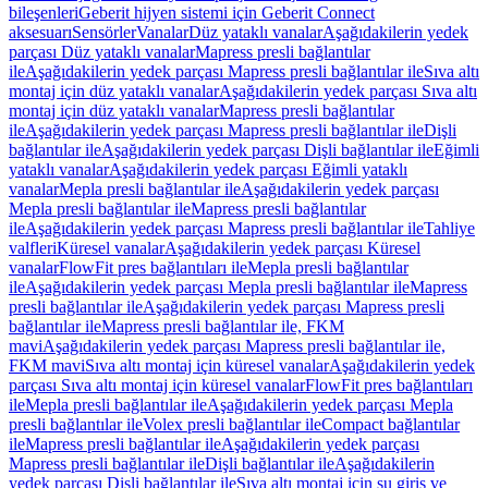
bileşenleri
Geberit hijyen sistemi için Geberit Connect
aksesuarı
Sensörler
Vanalar
Düz yataklı vanalar
Aşağıdakilerin yedek
parçası Düz yataklı vanalar
Mapress presli bağlantılar
ile
Aşağıdakilerin yedek parçası Mapress presli bağlantılar ile
Sıva altı
montaj için düz yataklı vanalar
Aşağıdakilerin yedek parçası Sıva altı
montaj için düz yataklı vanalar
Mapress presli bağlantılar
ile
Aşağıdakilerin yedek parçası Mapress presli bağlantılar ile
Dişli
bağlantılar ile
Aşağıdakilerin yedek parçası Dişli bağlantılar ile
Eğimli
yataklı vanalar
Aşağıdakilerin yedek parçası Eğimli yataklı
vanalar
Mepla presli bağlantılar ile
Aşağıdakilerin yedek parçası
Mepla presli bağlantılar ile
Mapress presli bağlantılar
ile
Aşağıdakilerin yedek parçası Mapress presli bağlantılar ile
Tahliye
valfleri
Küresel vanalar
Aşağıdakilerin yedek parçası Küresel
vanalar
FlowFit pres bağlantıları ile
Mepla presli bağlantılar
ile
Aşağıdakilerin yedek parçası Mepla presli bağlantılar ile
Mapress
presli bağlantılar ile
Aşağıdakilerin yedek parçası Mapress presli
bağlantılar ile
Mapress presli bağlantılar ile, FKM
mavi
Aşağıdakilerin yedek parçası Mapress presli bağlantılar ile,
FKM mavi
Sıva altı montaj için küresel vanalar
Aşağıdakilerin yedek
parçası Sıva altı montaj için küresel vanalar
FlowFit pres bağlantıları
ile
Mepla presli bağlantılar ile
Aşağıdakilerin yedek parçası Mepla
presli bağlantılar ile
Volex presli bağlantılar ile
Compact bağlantılar
ile
Mapress presli bağlantılar ile
Aşağıdakilerin yedek parçası
Mapress presli bağlantılar ile
Dişli bağlantılar ile
Aşağıdakilerin
yedek parçası Dişli bağlantılar ile
Sıva altı montaj için su giriş ve