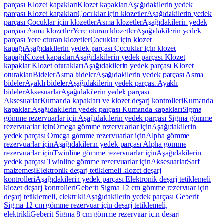
parçası Klozet kapakları
Klozet kapakları
Aşağıdakilerin yedek
parçası Klozet kapakları
Çocuklar için klozetler
Aşağıdakilerin yedek
parçası Çocuklar için klozetler
Asma klozetler
Aşağıdakilerin yedek
parçası Asma klozetler
Yere oturan klozetler
Aşağıdakilerin yedek
parçası Yere oturan klozetler
Çocuklar için klozet
kapağı
Aşağıdakilerin yedek parçası Çocuklar için klozet
kapağı
Klozet kapakları
Aşağıdakilerin yedek parçası Klozet
kapakları
Klozet oturakları
Aşağıdakilerin yedek parçası Klozet
oturakları
Bideler
Asma bideler
Aşağıdakilerin yedek parçası Asma
bideler
Ayaklı bideler
Aşağıdakilerin yedek parçası Ayaklı
bideler
Aksesuarlar
Aşağıdakilerin yedek parçası
Aksesuarlar
Kumanda kapakları ve klozet deşarj kontrolleri
Kumanda
kapakları
Aşağıdakilerin yedek parçası Kumanda kapakları
Sigma
gömme rezervuarlar için
Aşağıdakilerin yedek parçası Sigma gömme
rezervuarlar için
Omega gömme rezervuarlar için
Aşağıdakilerin
yedek parçası Omega gömme rezervuarlar için
Alpha gömme
rezervuarlar için
Aşağıdakilerin yedek parçası Alpha gömme
rezervuarlar için
Twinline gömme rezervuarlar için
Aşağıdakilerin
yedek parçası Twinline gömme rezervuarlar için
Aksesuarlar
Sarf
malzemesi
Elektronik deşarj tetiklemeli klozet deşarj
kontrolleri
Aşağıdakilerin yedek parçası Elektronik deşarj tetiklemeli
klozet deşarj kontrolleri
Geberit Sigma 12 cm gömme rezervuar için
deşarj tetiklemeli, elektrikli
Aşağıdakilerin yedek parçası Geberit
Sigma 12 cm gömme rezervuar için deşarj tetiklemeli,
elektrikli
Geberit Sigma 8 cm gömme rezervuar için deşarj