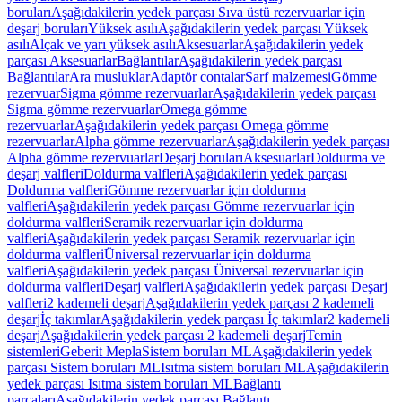
boruları
Aşağıdakilerin yedek parçası Sıva üstü rezervuarlar için
deşarj boruları
Yüksek asılı
Aşağıdakilerin yedek parçası Yüksek
asılı
Alçak ve yarı yüksek asılı
Aksesuarlar
Aşağıdakilerin yedek
parçası Aksesuarlar
Bağlantılar
Aşağıdakilerin yedek parçası
Bağlantılar
Ara musluklar
Adaptör contalar
Sarf malzemesi
Gömme
rezervuar
Sigma gömme rezervuarlar
Aşağıdakilerin yedek parçası
Sigma gömme rezervuarlar
Omega gömme
rezervuarlar
Aşağıdakilerin yedek parçası Omega gömme
rezervuarlar
Alpha gömme rezervuarlar
Aşağıdakilerin yedek parçası
Alpha gömme rezervuarlar
Deşarj boruları
Aksesuarlar
Doldurma ve
deşarj valfleri
Doldurma valfleri
Aşağıdakilerin yedek parçası
Doldurma valfleri
Gömme rezervuarlar için doldurma
valfleri
Aşağıdakilerin yedek parçası Gömme rezervuarlar için
doldurma valfleri
Seramik rezervuarlar için doldurma
valfleri
Aşağıdakilerin yedek parçası Seramik rezervuarlar için
doldurma valfleri
Üniversal rezervuarlar için doldurma
valfleri
Aşağıdakilerin yedek parçası Üniversal rezervuarlar için
doldurma valfleri
Deşarj valfleri
Aşağıdakilerin yedek parçası Deşarj
valfleri
2 kademeli deşarj
Aşağıdakilerin yedek parçası 2 kademeli
deşarj
İç takımlar
Aşağıdakilerin yedek parçası İç takımlar
2 kademeli
deşarj
Aşağıdakilerin yedek parçası 2 kademeli deşarj
Temin
sistemleri
Geberit Mepla
Sistem boruları ML
Aşağıdakilerin yedek
parçası Sistem boruları ML
Isıtma sistem boruları ML
Aşağıdakilerin
yedek parçası Isıtma sistem boruları ML
Bağlantı
parçaları
Aşağıdakilerin yedek parçası Bağlantı