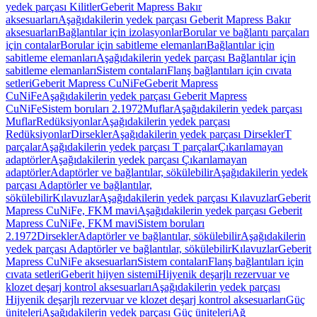
yedek parçası Kilitler
Geberit Mapress Bakır
aksesuarları
Aşağıdakilerin yedek parçası Geberit Mapress Bakır
aksesuarları
Bağlantılar için izolasyonlar
Borular ve bağlantı parçaları
için contalar
Borular için sabitleme elemanları
Bağlantılar için
sabitleme elemanları
Aşağıdakilerin yedek parçası Bağlantılar için
sabitleme elemanları
Sistem contaları
Flanş bağlantıları için cıvata
setleri
Geberit Mapress CuNiFe
Geberit Mapress
CuNiFe
Aşağıdakilerin yedek parçası Geberit Mapress
CuNiFe
Sistem boruları 2.1972
Muflar
Aşağıdakilerin yedek parçası
Muflar
Redüksiyonlar
Aşağıdakilerin yedek parçası
Redüksiyonlar
Dirsekler
Aşağıdakilerin yedek parçası Dirsekler
T
parçalar
Aşağıdakilerin yedek parçası T parçalar
Çıkarılamayan
adaptörler
Aşağıdakilerin yedek parçası Çıkarılamayan
adaptörler
Adaptörler ve bağlantılar, sökülebilir
Aşağıdakilerin yedek
parçası Adaptörler ve bağlantılar,
sökülebilir
Kılavuzlar
Aşağıdakilerin yedek parçası Kılavuzlar
Geberit
Mapress CuNiFe, FKM mavi
Aşağıdakilerin yedek parçası Geberit
Mapress CuNiFe, FKM mavi
Sistem boruları
2.1972
Dirsekler
Adaptörler ve bağlantılar, sökülebilir
Aşağıdakilerin
yedek parçası Adaptörler ve bağlantılar, sökülebilir
Kılavuzlar
Geberit
Mapress CuNiFe aksesuarları
Sistem contaları
Flanş bağlantıları için
cıvata setleri
Geberit hijyen sistemi
Hijyenik deşarjlı rezervuar ve
klozet deşarj kontrol aksesuarları
Aşağıdakilerin yedek parçası
Hijyenik deşarjlı rezervuar ve klozet deşarj kontrol aksesuarları
Güç
üniteleri
Aşağıdakilerin yedek parçası Güç üniteleri
Ağ