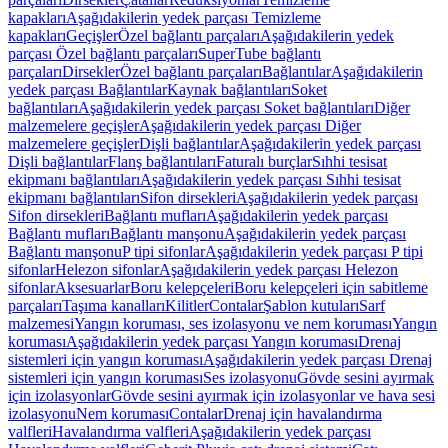
kapakları
Aşağıdakilerin yedek parçası Temizleme
kapakları
Geçişler
Özel bağlantı parçaları
Aşağıdakilerin yedek
parçası Özel bağlantı parçaları
SuperTube bağlantı
parçaları
Dirsekler
Özel bağlantı parçaları
Bağlantılar
Aşağıdakilerin
yedek parçası Bağlantılar
Kaynak bağlantıları
Soket
bağlantıları
Aşağıdakilerin yedek parçası Soket bağlantıları
Diğer
malzemelere geçişler
Aşağıdakilerin yedek parçası Diğer
malzemelere geçişler
Dişli bağlantılar
Aşağıdakilerin yedek parçası
Dişli bağlantılar
Flanş bağlantıları
Faturalı burçlar
Sıhhi tesisat
ekipmanı bağlantıları
Aşağıdakilerin yedek parçası Sıhhi tesisat
ekipmanı bağlantıları
Sifon dirsekleri
Aşağıdakilerin yedek parçası
Sifon dirsekleri
Bağlantı mufları
Aşağıdakilerin yedek parçası
Bağlantı mufları
Bağlantı manşonu
Aşağıdakilerin yedek parçası
Bağlantı manşonu
P tipi sifonlar
Aşağıdakilerin yedek parçası P tipi
sifonlar
Helezon sifonlar
Aşağıdakilerin yedek parçası Helezon
sifonlar
Aksesuarlar
Boru kelepçeleri
Boru kelepçeleri için sabitleme
parçaları
Taşıma kanalları
Kilitler
Contalar
Şablon kutuları
Sarf
malzemesi
Yangın koruması, ses izolasyonu ve nem koruması
Yangın
koruması
Aşağıdakilerin yedek parçası Yangın koruması
Drenaj
sistemleri için yangın koruması
Aşağıdakilerin yedek parçası Drenaj
sistemleri için yangın koruması
Ses izolasyonu
Gövde sesini ayırmak
için izolasyonlar
Gövde sesini ayırmak için izolasyonlar ve hava sesi
izolasyonu
Nem koruması
Contalar
Drenaj için havalandırma
valfleri
Havalandırma valfleri
Aşağıdakilerin yedek parçası