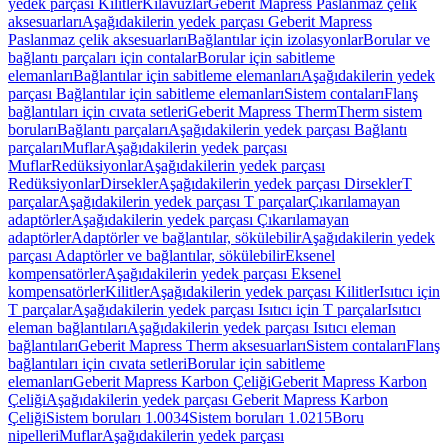
yedek parçası Kilitler
Kılavuzlar
Geberit Mapress Paslanmaz çelik
aksesuarları
Aşağıdakilerin yedek parçası Geberit Mapress
Paslanmaz çelik aksesuarları
Bağlantılar için izolasyonlar
Borular ve
bağlantı parçaları için contalar
Borular için sabitleme
elemanları
Bağlantılar için sabitleme elemanları
Aşağıdakilerin yedek
parçası Bağlantılar için sabitleme elemanları
Sistem contaları
Flanş
bağlantıları için cıvata setleri
Geberit Mapress Therm
Therm sistem
boruları
Bağlantı parçaları
Aşağıdakilerin yedek parçası Bağlantı
parçaları
Muflar
Aşağıdakilerin yedek parçası
Muflar
Redüksiyonlar
Aşağıdakilerin yedek parçası
Redüksiyonlar
Dirsekler
Aşağıdakilerin yedek parçası Dirsekler
T
parçalar
Aşağıdakilerin yedek parçası T parçalar
Çıkarılamayan
adaptörler
Aşağıdakilerin yedek parçası Çıkarılamayan
adaptörler
Adaptörler ve bağlantılar, sökülebilir
Aşağıdakilerin yedek
parçası Adaptörler ve bağlantılar, sökülebilir
Eksenel
kompensatörler
Aşağıdakilerin yedek parçası Eksenel
kompensatörler
Kilitler
Aşağıdakilerin yedek parçası Kilitler
Isıtıcı için
T parçalar
Aşağıdakilerin yedek parçası Isıtıcı için T parçalar
Isıtıcı
eleman bağlantıları
Aşağıdakilerin yedek parçası Isıtıcı eleman
bağlantıları
Geberit Mapress Therm aksesuarları
Sistem contaları
Flanş
bağlantıları için cıvata setleri
Borular için sabitleme
elemanları
Geberit Mapress Karbon Çeliği
Geberit Mapress Karbon
Çeliği
Aşağıdakilerin yedek parçası Geberit Mapress Karbon
Çeliği
Sistem boruları 1.0034
Sistem boruları 1.0215
Boru
nipelleri
Muflar
Aşağıdakilerin yedek parçası