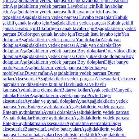
için
Aşağıdakilerin yedek parçası Küçük lavabolar için
Lavabolar
için
Aşağıdakilerin yedek parçası Lavabolar için
İkili lavabolar
için
Aşağıdakilerin yedek parçası İkili lavabolar için
Lavabo
tezgahları
Aşağıdakilerin yedek parçası Lavabo tezgahları
Kabuk
şekilli çanak lavabo için
Aşağıdakilerin yedek parçası Kabuk şekilli
çanak lavabo için
Dikdörtgen çanak lavabo için
Aşağıdakilerin yedek
parçası Dikdörtgen çanak lavabo için
Tezgah üstü lavabo için
Yan
dolaplar
Aşağıdakilerin yedek parçası Yan dolaplar
Alçak yan
dolaplar
Aşağıdakilerin yedek parçası Alçak yan dolaplar
Boy
dolapları
Aşağıdakilerin yedek parçası Boy dolapları
Orta yükseklikte
dolaplar
Aşağıdakilerin yedek parçası Orta yükseklikte dolaplar
Boy
dolapları
Aşağıdakilerin yedek parçası Boy dolapları
Diğer banyo
mobilyaları
Aşağıdakilerin yedek parçası Diğer banyo
mobilyaları
Duvar rafları
Aşağıdakilerin yedek parçası Duvar
rafları
Aksesuarlar
Aşağıdakilerin yedek parçası Aksesuarlar
Çekmece
parçaları ve düzenleme kutuları
Havlu askısı ve havlu
kancası
Aydınlatma elemanları
Batarya kolları
Ayak setleri
Manyetik
tahtalar
Prizler
Aşağıdakilerin yedek parçası Prizler
Diğer
aksesuarlar
Aynalar ve aynalı dolaplar
Ayna
Aşağıdakilerin yedek
parçası Ayna
Entegre aydınlatmalı
Aşağıdakilerin yedek parçası
Entegre aydınlatmalı
Aynalı dolaplar
Aşağıdakilerin yedek parçası
Aynalı dolaplar
Entegre aydınlatmalı
Aşağıdakilerin yedek parçası
Entegre aydınlatmalı
Aksesuarlar
Aydınlatma elemanları
Diğer
aksesuarlar
Bataryalar
Lavabo bataryaları
Aşağıdakilerin yedek
parçası Lavabo bataryaları
Tezgah üstü, elektrikli
Aşağıdakilerin