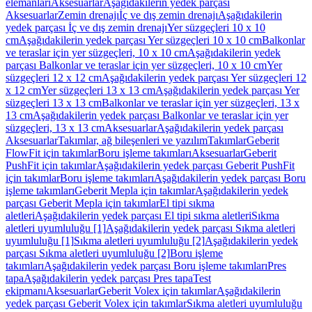
elemanları
Aksesuarlar
Aşağıdakilerin yedek parçası
Aksesuarlar
Zemin drenajı
İç ve dış zemin drenajı
Aşağıdakilerin
yedek parçası İç ve dış zemin drenajı
Yer süzgeçleri 10 x 10
cm
Aşağıdakilerin yedek parçası Yer süzgeçleri 10 x 10 cm
Balkonlar
ve teraslar için yer süzgeçleri, 10 x 10 cm
Aşağıdakilerin yedek
parçası Balkonlar ve teraslar için yer süzgeçleri, 10 x 10 cm
Yer
süzgeçleri 12 x 12 cm
Aşağıdakilerin yedek parçası Yer süzgeçleri 12
x 12 cm
Yer süzgeçleri 13 x 13 cm
Aşağıdakilerin yedek parçası Yer
süzgeçleri 13 x 13 cm
Balkonlar ve teraslar için yer süzgeçleri, 13 x
13 cm
Aşağıdakilerin yedek parçası Balkonlar ve teraslar için yer
süzgeçleri, 13 x 13 cm
Aksesuarlar
Aşağıdakilerin yedek parçası
Aksesuarlar
Takımlar, ağ bileşenleri ve yazılım
Takımlar
Geberit
FlowFit için takımlar
Boru işleme takımları
Aksesuarlar
Geberit
PushFit için takımlar
Aşağıdakilerin yedek parçası Geberit PushFit
için takımlar
Boru işleme takımları
Aşağıdakilerin yedek parçası Boru
işleme takımları
Geberit Mepla için takımlar
Aşağıdakilerin yedek
parçası Geberit Mepla için takımlar
El tipi sıkma
aletleri
Aşağıdakilerin yedek parçası El tipi sıkma aletleri
Sıkma
aletleri uyumluluğu [1]
Aşağıdakilerin yedek parçası Sıkma aletleri
uyumluluğu [1]
Sıkma aletleri uyumluluğu [2]
Aşağıdakilerin yedek
parçası Sıkma aletleri uyumluluğu [2]
Boru işleme
takımları
Aşağıdakilerin yedek parçası Boru işleme takımları
Pres
tapa
Aşağıdakilerin yedek parçası Pres tapa
Test
ekipmanı
Aksesuarlar
Geberit Volex için takımlar
Aşağıdakilerin
yedek parçası Geberit Volex için takımlar
Sıkma aletleri uyumluluğu