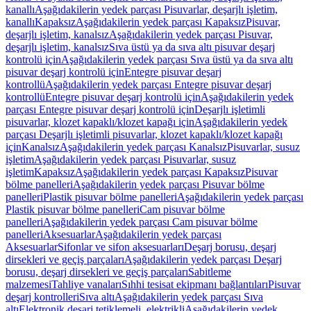
kanallı
Aşağıdakilerin yedek parçası Pisuvarlar, deşarjlı işletim,
kanallı
Kapaksız
Aşağıdakilerin yedek parçası Kapaksız
Pisuvar,
deşarjlı işletim, kanalsız
Aşağıdakilerin yedek parçası Pisuvar,
deşarjlı işletim, kanalsız
Sıva üstü ya da sıva altı pisuvar deşarj
kontrolü için
Aşağıdakilerin yedek parçası Sıva üstü ya da sıva altı
pisuvar deşarj kontrolü için
Entegre pisuvar deşarj
kontrollü
Aşağıdakilerin yedek parçası Entegre pisuvar deşarj
kontrollü
Entegre pisuvar deşarj kontrolü için
Aşağıdakilerin yedek
parçası Entegre pisuvar deşarj kontrolü için
Deşarjlı işletimli
pisuvarlar, klozet kapaklı/klozet kapağı için
Aşağıdakilerin yedek
parçası Deşarjlı işletimli pisuvarlar, klozet kapaklı/klozet kapağı
için
Kanalsız
Aşağıdakilerin yedek parçası Kanalsız
Pisuvarlar, susuz
işletim
Aşağıdakilerin yedek parçası Pisuvarlar, susuz
işletim
Kapaksız
Aşağıdakilerin yedek parçası Kapaksız
Pisuvar
bölme panelleri
Aşağıdakilerin yedek parçası Pisuvar bölme
panelleri
Plastik pisuvar bölme panelleri
Aşağıdakilerin yedek parçası
Plastik pisuvar bölme panelleri
Cam pisuvar bölme
panelleri
Aşağıdakilerin yedek parçası Cam pisuvar bölme
panelleri
Aksesuarlar
Aşağıdakilerin yedek parçası
Aksesuarlar
Sifonlar ve sifon aksesuarları
Deşarj borusu, deşarj
dirsekleri ve geçiş parçaları
Aşağıdakilerin yedek parçası Deşarj
borusu, deşarj dirsekleri ve geçiş parçaları
Sabitleme
malzemesi
Tahliye vanaları
Sıhhi tesisat ekipmanı bağlantıları
Pisuvar
deşarj kontrolleri
Sıva altı
Aşağıdakilerin yedek parçası Sıva
altı
Elektronik deşarj tetiklemeli, elektrikli
Aşağıdakilerin yedek