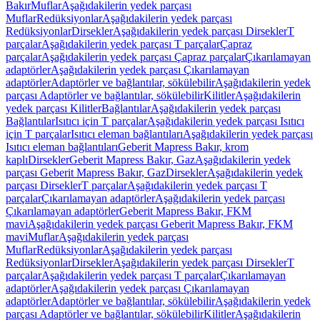
Bakır
Muflar
Aşağıdakilerin yedek parçası
Muflar
Redüksiyonlar
Aşağıdakilerin yedek parçası
Redüksiyonlar
Dirsekler
Aşağıdakilerin yedek parçası Dirsekler
T
parçalar
Aşağıdakilerin yedek parçası T parçalar
Çapraz
parçalar
Aşağıdakilerin yedek parçası Çapraz parçalar
Çıkarılamayan
adaptörler
Aşağıdakilerin yedek parçası Çıkarılamayan
adaptörler
Adaptörler ve bağlantılar, sökülebilir
Aşağıdakilerin yedek
parçası Adaptörler ve bağlantılar, sökülebilir
Kilitler
Aşağıdakilerin
yedek parçası Kilitler
Bağlantılar
Aşağıdakilerin yedek parçası
Bağlantılar
Isıtıcı için T parçalar
Aşağıdakilerin yedek parçası Isıtıcı
için T parçalar
Isıtıcı eleman bağlantıları
Aşağıdakilerin yedek parçası
Isıtıcı eleman bağlantıları
Geberit Mapress Bakır, krom
kaplı
Dirsekler
Geberit Mapress Bakır, Gaz
Aşağıdakilerin yedek
parçası Geberit Mapress Bakır, Gaz
Dirsekler
Aşağıdakilerin yedek
parçası Dirsekler
T parçalar
Aşağıdakilerin yedek parçası T
parçalar
Çıkarılamayan adaptörler
Aşağıdakilerin yedek parçası
Çıkarılamayan adaptörler
Geberit Mapress Bakır, FKM
mavi
Aşağıdakilerin yedek parçası Geberit Mapress Bakır, FKM
mavi
Muflar
Aşağıdakilerin yedek parçası
Muflar
Redüksiyonlar
Aşağıdakilerin yedek parçası
Redüksiyonlar
Dirsekler
Aşağıdakilerin yedek parçası Dirsekler
T
parçalar
Aşağıdakilerin yedek parçası T parçalar
Çıkarılamayan
adaptörler
Aşağıdakilerin yedek parçası Çıkarılamayan
adaptörler
Adaptörler ve bağlantılar, sökülebilir
Aşağıdakilerin yedek
parçası Adaptörler ve bağlantılar, sökülebilir
Kilitler
Aşağıdakilerin