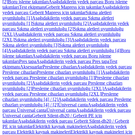
[2]
Boru işleme takımları
Aşağıdakilerin yedek parçası Boru işleme
takımları
Test ekipmanı
Geberit Mapress için takımlar
Aşağıdakilerin
yedek parçası Geberit Mapress için takımlar
Sıkma aletleri
uyumluluğu [1]
Aşağıdakilerin yedek parçası Sıkma aletleri
uyumluluğu [1]
Sıkma aletleri uyumluluğu [2]
Aşağıdakilerin yedek
parçası Sıkma aletleri uyumluluğu [2]
Sıkma aletleri uyumluluğu
[2XL]
Aşağıdakilerin yedek parçası Sıkma aletleri uyumluluğu
[2XL]
Sıkma aletleri uyumluluğu [3]
Aşağıdakilerin yedek parçası
Sıkma aletleri uyumluluğu [3]
Sıkma aletleri uyumluluğu
[4]
Aşağıdakilerin yedek parçası Sıkma aletleri uyumluluğu [4]
Boru
işleme takımları
Aşağıdakilerin yedek parçası Boru işleme
takımları
Pres tapa
Aşağıdakilerin yedek parçası Pres tapa
Test
ekipmanı
Aksesuarlar
Presleme cihazları
Aşağıdakilerin yedek parçası
Presleme cihazları
Presleme cihazları uyumluluğu [1]
Aşağıdakilerin
yedek parçası Presleme cihazları uyumluluğu [1]
Presleme cihazları
uyumluluğu [2]
Aşağıdakilerin yedek parçası Presleme cihazları
uyumluluğu [2]
Presleme cihazları uyumluluğu [2XL]
Aşağıdakilerin
yedek parçası Presleme cihazları uyumluluğu [2XL]
Presleme
cihazları uyumluluğu [4] / [2]
Aşağıdakilerin yedek parçası Presleme
cihazları uyumluluğu [4] / [2]
Üniversal çanta
Aşağıdakilerin yedek
parçası Üniversal çanta
Üniversal çanta
Aşağıdakilerin yedek parçası
Üniversal çanta
Geberit Silent-db20 / Geberit PE için
takımlar
Aşağıdakilerin yedek parçası Geberit Silent-db20 / Geberit
PE için takımlar
Elektrikli kaynak makineleri
Aşağıdakilerin yedek
parçası Elektrikli kaynak makineleri
Elektrikli kaynak makineleri için