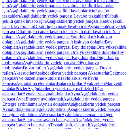
için
Aşağıdakilerin yedek parçası Küçük lavabolar için
Lavabolar
için
Aşağıdakilerin yedek parçası Lavabolar için
İkili lavabolar
için
Aşağıdakilerin yedek parçası İkili lavabolar için
Lavabo
tezgahları
Aşağıdakilerin yedek parçası Lavabo tezgahları
Kabuk
şekilli çanak lavabo için
Aşağıdakilerin yedek parçası Kabuk şekilli
çanak lavabo için
Dikdörtgen çanak lavabo için
Aşağıdakilerin yedek
parçası Dikdörtgen çanak lavabo için
Tezgah üstü lavabo için
Yan
dolaplar
Aşağıdakilerin yedek parçası Yan dolaplar
Alçak yan
dolaplar
Aşağıdakilerin yedek parçası Alçak yan dolaplar
Boy
dolapları
Aşağıdakilerin yedek parçası Boy dolapları
Orta yükseklikte
dolaplar
Aşağıdakilerin yedek parçası Orta yükseklikte dolaplar
Boy
dolapları
Aşağıdakilerin yedek parçası Boy dolapları
Diğer banyo
mobilyaları
Aşağıdakilerin yedek parçası Diğer banyo
mobilyaları
Duvar rafları
Aşağıdakilerin yedek parçası Duvar
rafları
Aksesuarlar
Aşağıdakilerin yedek parçası Aksesuarlar
Çekmece
parçaları ve düzenleme kutuları
Havlu askısı ve havlu
kancası
Aydınlatma elemanları
Batarya kolları
Ayak setleri
Manyetik
tahtalar
Prizler
Aşağıdakilerin yedek parçası Prizler
Diğer
aksesuarlar
Aynalar ve aynalı dolaplar
Ayna
Aşağıdakilerin yedek
parçası Ayna
Entegre aydınlatmalı
Aşağıdakilerin yedek parçası
Entegre aydınlatmalı
Aynalı dolaplar
Aşağıdakilerin yedek parçası
Aynalı dolaplar
Entegre aydınlatmalı
Aşağıdakilerin yedek parçası
Entegre aydınlatmalı
Aksesuarlar
Aydınlatma elemanları
Diğer
aksesuarlar
Bataryalar
Lavabo bataryaları
Aşağıdakilerin yedek
parçası Lavabo bataryaları
Tezgah üstü, elektrikli
Aşağıdakilerin