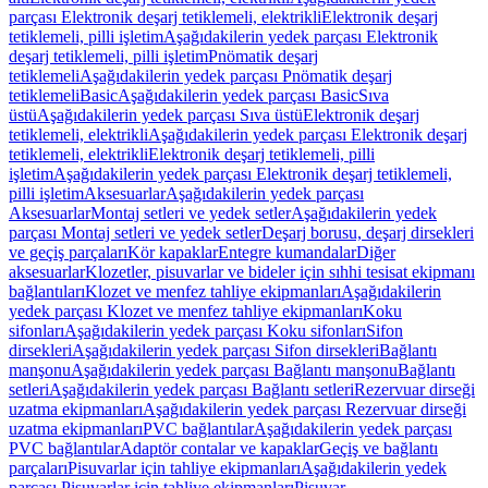
parçası Elektronik deşarj tetiklemeli, elektrikli
Elektronik deşarj
tetiklemeli, pilli işletim
Aşağıdakilerin yedek parçası Elektronik
deşarj tetiklemeli, pilli işletim
Pnömatik deşarj
tetiklemeli
Aşağıdakilerin yedek parçası Pnömatik deşarj
tetiklemeli
Basic
Aşağıdakilerin yedek parçası Basic
Sıva
üstü
Aşağıdakilerin yedek parçası Sıva üstü
Elektronik deşarj
tetiklemeli, elektrikli
Aşağıdakilerin yedek parçası Elektronik deşarj
tetiklemeli, elektrikli
Elektronik deşarj tetiklemeli, pilli
işletim
Aşağıdakilerin yedek parçası Elektronik deşarj tetiklemeli,
pilli işletim
Aksesuarlar
Aşağıdakilerin yedek parçası
Aksesuarlar
Montaj setleri ve yedek setler
Aşağıdakilerin yedek
parçası Montaj setleri ve yedek setler
Deşarj borusu, deşarj dirsekleri
ve geçiş parçaları
Kör kapaklar
Entegre kumandalar
Diğer
aksesuarlar
Klozetler, pisuvarlar ve bideler için sıhhi tesisat ekipmanı
bağlantıları
Klozet ve menfez tahliye ekipmanları
Aşağıdakilerin
yedek parçası Klozet ve menfez tahliye ekipmanları
Koku
sifonları
Aşağıdakilerin yedek parçası Koku sifonları
Sifon
dirsekleri
Aşağıdakilerin yedek parçası Sifon dirsekleri
Bağlantı
manşonu
Aşağıdakilerin yedek parçası Bağlantı manşonu
Bağlantı
setleri
Aşağıdakilerin yedek parçası Bağlantı setleri
Rezervuar dirseği
uzatma ekipmanları
Aşağıdakilerin yedek parçası Rezervuar dirseği
uzatma ekipmanları
PVC bağlantılar
Aşağıdakilerin yedek parçası
PVC bağlantılar
Adaptör contalar ve kapaklar
Geçiş ve bağlantı
parçaları
Pisuvarlar için tahliye ekipmanları
Aşağıdakilerin yedek
parçası Pisuvarlar için tahliye ekipmanları
Pisuvar