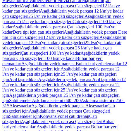
Havalandırma valfleri
Geberit Pluvia çatı drenaj sistemi
Çatı
süzgeçleri
Aşağıdakilerin yedek parçası Çatı süzgeçleri
12 l/sn'ye
kadar çatı süzgeçleri
Aşağıdakilerin yedek parçası 12 l/sn'ye kadar
çatı süzgeçleri
25 l/sn'ye kadar çatı süzgeçleri
Aşağıdakilerin yedek
parçası 25 l/sn'ye kadar çatı süzgeçleri
Çatı süzgeçleri 100 l/sn'ye
kadar
Aşağıdakilerin yedek parçası Çatı süzgeçleri 100 l/sn'ye
kadar
Dere tipi için çatı süzgeçleri
Aşağıdakilerin yedek parçası Dere
tipi için çatı süzgeçleri
12 l/sn'ye kadar çatı süzgeçleri
Aşağıdakilerin
yedek parçası 12 l/sn'ye kadar çatı süzgeçleri
25 l/sn'ye kadar çatı
süzgeçleri
Aşağıdakilerin yedek parçası 25 l/sn'ye kadar çatı
süzgeçleri
Çatı süzgeçleri 100 l/sn'ye kadar
Aşağıdakilerin yedek
parçası Çatı süzgeçleri 100 l/sn'ye kadar
Buhar bariyeri
elemanları
Aşağıdakilerin yedek parçası Buhar bariyeri elemanları
12
l/sn'ye kadar çatı süzgeçleri için
Aşağıdakilerin yedek parçası 12
l/sn'ye kadar çatı süzgeçleri için
25 l/sn'ye kadar çatı süzgeçleri
için
Acil taşmalıklar
Aşağıdakilerin yedek parçası Acil taşmalıklar
12
l/sn'ye kadar çatı süzgeçleri için
Aşağıdakilerin yedek parçası 12
l/sn'ye kadar çatı süzgeçleri için
25 l/sn'ye kadar çatı süzgeçleri
için
Aşağıdakilerin yedek parçası 25 l/sn'ye kadar çatı süzgeçleri
için
Sabitlemeler
Askılama sistemi d40–200
Askılama sistemi d250–
315
Aksesuarlar
Aşağıdakilerin yedek parçası Aksesuarlar
Çatı
süzgeçleri için
Aşağıdakilerin yedek parçası Çatı süzgeçleri
için
Sabitlemeler için
Konvansiyonel çatı drenajı
Çatı
süzgeçleri
Aşağıdakilerin yedek parçası Çatı süzgeçleri
Buhar
bariyeri elemanları
Aşağıdakilerin yedek parçası Buhar bariyeri