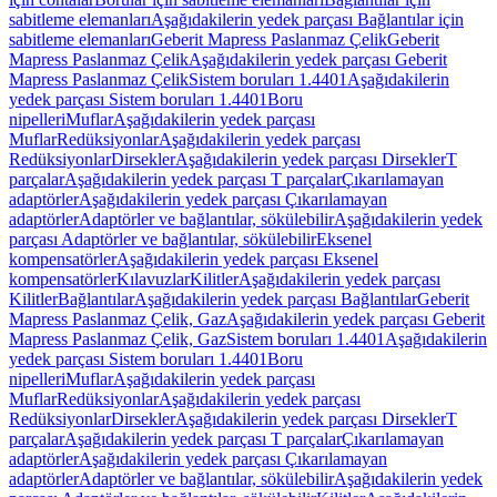
sabitleme elemanları
Aşağıdakilerin yedek parçası Bağlantılar için
sabitleme elemanları
Geberit Mapress Paslanmaz Çelik
Geberit
Mapress Paslanmaz Çelik
Aşağıdakilerin yedek parçası Geberit
Mapress Paslanmaz Çelik
Sistem boruları 1.4401
Aşağıdakilerin
yedek parçası Sistem boruları 1.4401
Boru
nipelleri
Muflar
Aşağıdakilerin yedek parçası
Muflar
Redüksiyonlar
Aşağıdakilerin yedek parçası
Redüksiyonlar
Dirsekler
Aşağıdakilerin yedek parçası Dirsekler
T
parçalar
Aşağıdakilerin yedek parçası T parçalar
Çıkarılamayan
adaptörler
Aşağıdakilerin yedek parçası Çıkarılamayan
adaptörler
Adaptörler ve bağlantılar, sökülebilir
Aşağıdakilerin yedek
parçası Adaptörler ve bağlantılar, sökülebilir
Eksenel
kompensatörler
Aşağıdakilerin yedek parçası Eksenel
kompensatörler
Kılavuzlar
Kilitler
Aşağıdakilerin yedek parçası
Kilitler
Bağlantılar
Aşağıdakilerin yedek parçası Bağlantılar
Geberit
Mapress Paslanmaz Çelik, Gaz
Aşağıdakilerin yedek parçası Geberit
Mapress Paslanmaz Çelik, Gaz
Sistem boruları 1.4401
Aşağıdakilerin
yedek parçası Sistem boruları 1.4401
Boru
nipelleri
Muflar
Aşağıdakilerin yedek parçası
Muflar
Redüksiyonlar
Aşağıdakilerin yedek parçası
Redüksiyonlar
Dirsekler
Aşağıdakilerin yedek parçası Dirsekler
T
parçalar
Aşağıdakilerin yedek parçası T parçalar
Çıkarılamayan
adaptörler
Aşağıdakilerin yedek parçası Çıkarılamayan
adaptörler
Adaptörler ve bağlantılar, sökülebilir
Aşağıdakilerin yedek