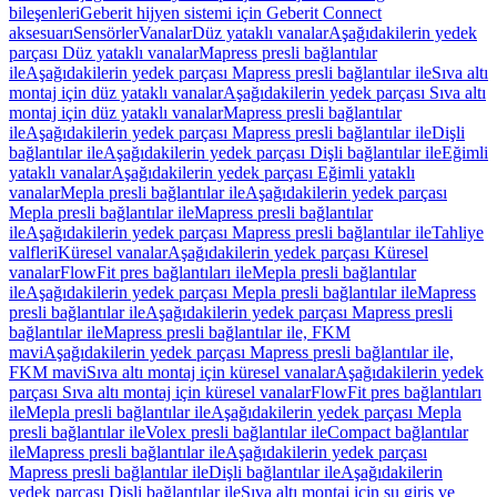
bileşenleri
Geberit hijyen sistemi için Geberit Connect
aksesuarı
Sensörler
Vanalar
Düz yataklı vanalar
Aşağıdakilerin yedek
parçası Düz yataklı vanalar
Mapress presli bağlantılar
ile
Aşağıdakilerin yedek parçası Mapress presli bağlantılar ile
Sıva altı
montaj için düz yataklı vanalar
Aşağıdakilerin yedek parçası Sıva altı
montaj için düz yataklı vanalar
Mapress presli bağlantılar
ile
Aşağıdakilerin yedek parçası Mapress presli bağlantılar ile
Dişli
bağlantılar ile
Aşağıdakilerin yedek parçası Dişli bağlantılar ile
Eğimli
yataklı vanalar
Aşağıdakilerin yedek parçası Eğimli yataklı
vanalar
Mepla presli bağlantılar ile
Aşağıdakilerin yedek parçası
Mepla presli bağlantılar ile
Mapress presli bağlantılar
ile
Aşağıdakilerin yedek parçası Mapress presli bağlantılar ile
Tahliye
valfleri
Küresel vanalar
Aşağıdakilerin yedek parçası Küresel
vanalar
FlowFit pres bağlantıları ile
Mepla presli bağlantılar
ile
Aşağıdakilerin yedek parçası Mepla presli bağlantılar ile
Mapress
presli bağlantılar ile
Aşağıdakilerin yedek parçası Mapress presli
bağlantılar ile
Mapress presli bağlantılar ile, FKM
mavi
Aşağıdakilerin yedek parçası Mapress presli bağlantılar ile,
FKM mavi
Sıva altı montaj için küresel vanalar
Aşağıdakilerin yedek
parçası Sıva altı montaj için küresel vanalar
FlowFit pres bağlantıları
ile
Mepla presli bağlantılar ile
Aşağıdakilerin yedek parçası Mepla
presli bağlantılar ile
Volex presli bağlantılar ile
Compact bağlantılar
ile
Mapress presli bağlantılar ile
Aşağıdakilerin yedek parçası
Mapress presli bağlantılar ile
Dişli bağlantılar ile
Aşağıdakilerin
yedek parçası Dişli bağlantılar ile
Sıva altı montaj için su giriş ve