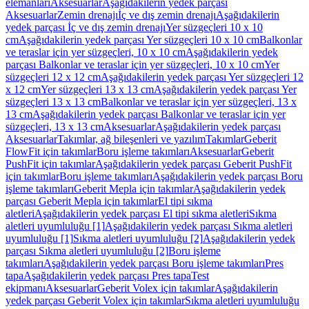
elemanları
Aksesuarlar
Aşağıdakilerin yedek parçası
Aksesuarlar
Zemin drenajı
İç ve dış zemin drenajı
Aşağıdakilerin
yedek parçası İç ve dış zemin drenajı
Yer süzgeçleri 10 x 10
cm
Aşağıdakilerin yedek parçası Yer süzgeçleri 10 x 10 cm
Balkonlar
ve teraslar için yer süzgeçleri, 10 x 10 cm
Aşağıdakilerin yedek
parçası Balkonlar ve teraslar için yer süzgeçleri, 10 x 10 cm
Yer
süzgeçleri 12 x 12 cm
Aşağıdakilerin yedek parçası Yer süzgeçleri 12
x 12 cm
Yer süzgeçleri 13 x 13 cm
Aşağıdakilerin yedek parçası Yer
süzgeçleri 13 x 13 cm
Balkonlar ve teraslar için yer süzgeçleri, 13 x
13 cm
Aşağıdakilerin yedek parçası Balkonlar ve teraslar için yer
süzgeçleri, 13 x 13 cm
Aksesuarlar
Aşağıdakilerin yedek parçası
Aksesuarlar
Takımlar, ağ bileşenleri ve yazılım
Takımlar
Geberit
FlowFit için takımlar
Boru işleme takımları
Aksesuarlar
Geberit
PushFit için takımlar
Aşağıdakilerin yedek parçası Geberit PushFit
için takımlar
Boru işleme takımları
Aşağıdakilerin yedek parçası Boru
işleme takımları
Geberit Mepla için takımlar
Aşağıdakilerin yedek
parçası Geberit Mepla için takımlar
El tipi sıkma
aletleri
Aşağıdakilerin yedek parçası El tipi sıkma aletleri
Sıkma
aletleri uyumluluğu [1]
Aşağıdakilerin yedek parçası Sıkma aletleri
uyumluluğu [1]
Sıkma aletleri uyumluluğu [2]
Aşağıdakilerin yedek
parçası Sıkma aletleri uyumluluğu [2]
Boru işleme
takımları
Aşağıdakilerin yedek parçası Boru işleme takımları
Pres
tapa
Aşağıdakilerin yedek parçası Pres tapa
Test
ekipmanı
Aksesuarlar
Geberit Volex için takımlar
Aşağıdakilerin
yedek parçası Geberit Volex için takımlar
Sıkma aletleri uyumluluğu