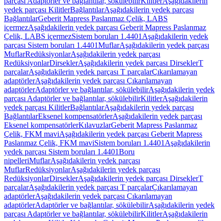
parçası Adaptörler ve bağlantılar, sökülebilir
Kilitler
Aşağıdakilerin
yedek parçası Kilitler
Bağlantılar
Aşağıdakilerin yedek parçası
Bağlantılar
Geberit Mapress Paslanmaz Çelik, LABS
içermez
Aşağıdakilerin yedek parçası Geberit Mapress Paslanmaz
Çelik, LABS içermez
Sistem boruları 1.4401
Aşağıdakilerin yedek
parçası Sistem boruları 1.4401
Muflar
Aşağıdakilerin yedek parçası
Muflar
Redüksiyonlar
Aşağıdakilerin yedek parçası
Redüksiyonlar
Dirsekler
Aşağıdakilerin yedek parçası Dirsekler
T
parçalar
Aşağıdakilerin yedek parçası T parçalar
Çıkarılamayan
adaptörler
Aşağıdakilerin yedek parçası Çıkarılamayan
adaptörler
Adaptörler ve bağlantılar, sökülebilir
Aşağıdakilerin yedek
parçası Adaptörler ve bağlantılar, sökülebilir
Kilitler
Aşağıdakilerin
yedek parçası Kilitler
Bağlantılar
Aşağıdakilerin yedek parçası
Bağlantılar
Eksenel kompensatörler
Aşağıdakilerin yedek parçası
Eksenel kompensatörler
Kılavuzlar
Geberit Mapress Paslanmaz
Çelik, FKM mavi
Aşağıdakilerin yedek parçası Geberit Mapress
Paslanmaz Çelik, FKM mavi
Sistem boruları 1.4401
Aşağıdakilerin
yedek parçası Sistem boruları 1.4401
Boru
nipelleri
Muflar
Aşağıdakilerin yedek parçası
Muflar
Redüksiyonlar
Aşağıdakilerin yedek parçası
Redüksiyonlar
Dirsekler
Aşağıdakilerin yedek parçası Dirsekler
T
parçalar
Aşağıdakilerin yedek parçası T parçalar
Çıkarılamayan
adaptörler
Aşağıdakilerin yedek parçası Çıkarılamayan
adaptörler
Adaptörler ve bağlantılar, sökülebilir
Aşağıdakilerin yedek
parçası Adaptörler ve bağlantılar, sökülebilir
Kilitler
Aşağıdakilerin