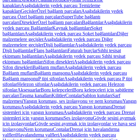
kapakları
Aşağıdakilerin yedek parçası Temizleme
kapakları
Geçişler
Özel bağlantı parçaları
Aşağıdakilerin yedek
parçası Özel bağlantı parçaları
SuperTube bağlantı
parçaları
Dirsekler
Özel bağlantı parçaları
Bağlantılar
Aşağıdakilerin
yedek parçası Bağlantılar
Kaynak bağlantıları
Soket
bağlantıları
Aşağıdakilerin yedek parçası Soket bağlantıları
Diğer
malzemelere geçişler
Aşağıdakilerin yedek parçası Diğer
malzemelere geçişler
Dişli bağlantılar
Aşağıdakilerin yedek parçası
Dişli bağlantılar
Flanş bağlantıları
Faturalı burçlar
Sıhhi tesisat
ekipmanı bağlantıları
Aşağıdakilerin yedek parçası Sıhhi tesisat
ekipmanı bağlantıları
Sifon dirsekleri
Aşağıdakilerin yedek parçası
Sifon dirsekleri
Bağlantı mufları
Aşağıdakilerin yedek parçası
Bağlantı mufları
Bağlantı manşonu
Aşağıdakilerin yedek parçası
Bağlantı manşonu
P tipi sifonlar
Aşağıdakilerin yedek parçası P tipi
sifonlar
Helezon sifonlar
Aşağıdakilerin yedek parçası Helezon
sifonlar
Aksesuarlar
Boru kelepçeleri
Boru kelepçeleri için sabitleme
parçaları
Taşıma kanalları
Kilitler
Contalar
Şablon kutuları
Sarf
malzemesi
Yangın koruması, ses izolasyonu ve nem koruması
Yangın
koruması
Aşağıdakilerin yedek parçası Yangın koruması
Drenaj
sistemleri için yangın koruması
Aşağıdakilerin yedek parçası Drenaj
sistemleri için yangın koruması
Ses izolasyonu
Gövde sesini ayırmak
için izolasyonlar
Gövde sesini ayırmak için izolasyonlar ve hava sesi
izolasyonu
Nem koruması
Contalar
Drenaj için havalandırma
valfleri
Havalandırma valfleri
Aşağıdakilerin yedek parçası