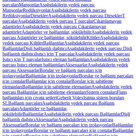
parçaları
Manşonlar
Aşağıdakilerin yedek parçası
Manşonlar
Redüksiyonlar
Aşağıdakilerin yedek parçası
Redüksiyonlar
Dirsekler
Aşağıdakilerin yedek parçası Dirsekler
T
parçalar
Aşağıdakilerin yedek parçası T parçalar
Çıkarılamayan
adaptörler
Aşağıdakilerin yedek parçası Çıkarılamayan
adaptörler
Adaptörler ve bağlantılar, sökülebilir
Aşağıdakilerin yedek
parçası Adaptörler ve bağlantılar, sökülebilir
Kilitler
Aşağıdakilerin
yedek parçası Kilitler
Bağlantılar
Aşağıdakilerin yedek parçası
Bağlantılar
Dişli bağlantılı dağıtıcı
Aşağıdakilerin yedek parçası Dişli
bağlantılı dağıtıcı
Isıtıcı için T parçalar
Aşağıdakilerin yedek parçası
Isıtıcı için T parçalar
Isıtıcı eleman bağlantıları
Aşağıdakilerin yedek
parçası Isıtıcı eleman bağlantıları
Aksesuarlar
Aşağıdakilerin yedek
parçası Aksesuarlar
Borular ve bağlantı parçaları için
izolasyonlar
Bağlantılar için izolasyonlar
Borular ve bağlantı parçaları
için contalar
Bağlantılar için contalar
Borular için sabitleme
elemanları
Bağlantılar için sabitleme elemanları
Aşağıdakilerin yedek
parçası Bağlantılar için sabitleme elemanları
Sistem contaları
Flanş
bağlantıları için cıvata setleri
Geberit Volex
Isıtma sistem boruları
SL
Bağlantı parçaları
Aşağıdakilerin yedek parçası Bağlantı
parçaları
Adaptörler ve bağlantılar,
sökülebilir
Bağlantılar
Aşağıdakilerin yedek parçası Bağlantılar
Dişli
bağlantılı dağıtıcı
Aksesuarlar
Aşağıdakilerin yedek parçası
Aksesuarlar
Borular ve bağlantı parçaları için izolasyonlar
Bağlantılar
için izolasyonlar
Borular ve bağlantı parçaları için contalar
Bağlantılar
için contalar
Borular için sabitleme elemanları
Bağlantılar için