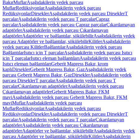
Bakır
Muflar
Aşağıdakilerin yedek parçası
Muflar
Redüksiyonlar
Aşağıdakilerin yedek parçası
Redüksiyonlar
Dirsekler
Aşağıdakilerin yedek parçası Dirsekler
T
parçalar
Aşağıdakilerin yedek parçası T parçalar
Çapraz
parçalar
Aşağıdakilerin yedek parçası Çapraz parçalar
Çıkarılamayan
adaptörler
Aşağıdakilerin yedek parçası Çıkarılamayan
adaptörler
Adaptörler ve bağlantılar, sökülebilir
Aşağıdakilerin yedek
parçası Adaptörler ve bağlantılar, sökülebilir
Kilitler
Aşağıdakilerin
yedek parçası Kilitler
Bağlantılar
Aşağıdakilerin yedek parçası
Bağlantılar
Isıtıcı için T parçalar
Aşağıdakilerin yedek parçası Isıtıcı
için T parçalar
Isıtıcı eleman bağlantıları
Aşağıdakilerin yedek parçası
Isıtıcı eleman bağlantıları
Geberit Mapress Bakır, krom
kaplı
Dirsekler
Geberit Mapress Bakır, Gaz
Aşağıdakilerin yedek
parçası Geberit Mapress Bakır, Gaz
Dirsekler
Aşağıdakilerin yedek
parçası Dirsekler
T parçalar
Aşağıdakilerin yedek parçası T
parçalar
Çıkarılamayan adaptörler
Aşağıdakilerin yedek parçası
Çıkarılamayan adaptörler
Geberit Mapress Bakır, FKM
mavi
Aşağıdakilerin yedek parçası Geberit Mapress Bakır, FKM
mavi
Muflar
Aşağıdakilerin yedek parçası
Muflar
Redüksiyonlar
Aşağıdakilerin yedek parçası
Redüksiyonlar
Dirsekler
Aşağıdakilerin yedek parçası Dirsekler
T
parçalar
Aşağıdakilerin yedek parçası T parçalar
Çıkarılamayan
adaptörler
Aşağıdakilerin yedek parçası Çıkarılamayan
adaptörler
Adaptörler ve bağlantılar, sökülebilir
Aşağıdakilerin yedek
parçası Adaptörler ve bağlantılar, sökülebilir
Kilitler
Aşağıdakilerin