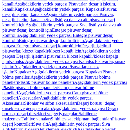
kanallı
Aşağıdakilerin yedek parçası Pisuvarlar, deşarjlı işletim,
kanallı
Kapaksız
Aşağıdakilerin yedek parçası Kapaksız
Pisuvar,
deşarjlı işletim, kanalsız
Aşağıdakilerin yedek parçası Pisuvar,
deşarjlı işletim, kanalsız
Sıva üstü ya da sıva altı pisuvar deşarj
kontrolü için
Aşağıdakilerin yedek parçası Sıva üstü ya da sıva altı
pisuvar deşarj kontrolü için
Entegre pisuvar deşarj
kontrollü
Aşağıdakilerin yedek parçası Entegre pisuvar deşarj
kontrollü
Entegre pisuvar deşarj kontrolü için
Aşağıdakilerin yedek
parçası Entegre pisuvar deşarj kontrolü için
Deşarjlı işletimli
pisuvarlar, klozet kapaklı/klozet kapağı için
Aşağıdakilerin yedek
parçası Deşarjlı işletimli pisuvarlar, klozet kapaklı/klozet kapağı
için
Kanalsız
Aşağıdakilerin yedek parçası Kanalsız
Pisuvarlar, susuz
işletim
Aşağıdakilerin yedek parçası Pisuvarlar, susuz
işletim
Kapaksız
Aşağıdakilerin yedek parçası Kapaksız
Pisuvar
bölme panelleri
Aşağıdakilerin yedek parçası Pisuvar bölme
panelleri
Plastik pisuvar bölme panelleri
Aşağıdakilerin yedek parçası
Plastik pisuvar bölme panelleri
Cam pisuvar bölme
panelleri
Aşağıdakilerin yedek parçası Cam pisuvar bölme
panelleri
Aksesuarlar
Aşağıdakilerin yedek parçası
Aksesuarlar
Sifonlar ve sifon aksesuarları
Deşarj borusu, deşarj
dirsekleri ve geçiş parçaları
Aşağıdakilerin yedek parçası Deşarj
borusu, deşarj dirsekleri ve geçiş parçaları
Sabitleme
malzemesi
Tahliye vanaları
Sıhhi tesisat ekipmanı bağlantıları
Pisuvar
deşarj kontrolleri
Sıva altı
Aşağıdakilerin yedek parçası Sıva
altı
Elektronik deşarj tetiklemeli, elektrikli
Aşağıdakilerin yedek