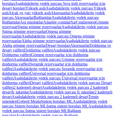
boruları
Aşağıdakilerin yedek parçası Sıva üstü rezervuarlar için
deşarj boruları
Yüksek asılı
Aşağıdakilerin yedek parçası Yüksek
asılı
Alçak ve yarı yüksek asılı
Aksesuarlar
Aşağıdakilerin yedek
parçası Aksesuarlar
Bağlantılar
Aşağıdakilerin yedek parçası
Bağlantılar
Ara musluklar
Adaptör contalar
Sarf malzemesi
Gömme
rezervuar
Sigma gömme rezervuarlar
Aşağıdakilerin yedek parçası
Sigma gömme rezervuarlar
Omega gömme
rezervuarlar
Aşağıdakilerin yedek parçası Omega gömme
rezervuarlar
Alpha gömme rezervuarlar
Aşağıdakilerin yedek parçası
Alpha gömme rezervuarlar
Deşarj boruları
Aksesuarlar
Doldurma ve
deşarj valfleri
Doldurma valfleri
Aşağıdakilerin yedek parçası
Doldurma valfleri
Gömme rezervuarlar için doldurma
valfleri
Aşağıdakilerin yedek parçası Gömme rezervuarlar için
doldurma valfleri
Seramik rezervuarlar için doldurma
valfleri
Aşağıdakilerin yedek parçası Seramik rezervuarlar için
doldurma valfleri
Üniversal rezervuarlar için doldurma
valfleri
Aşağıdakilerin yedek parçası Üniversal rezervuarlar için
doldurma valfleri
Deşarj valfleri
Aşağıdakilerin yedek parçası Deşarj
valfleri
2 kademeli deşarj
Aşağıdakilerin yedek parçası 2 kademeli
deşarj
İç takımlar
Aşağıdakilerin yedek parçası İç takımlar
2 kademeli
deşarj
Aşağıdakilerin yedek parçası 2 kademeli deşarj
Temin
sistemleri
Geberit Mepla
Sistem boruları ML
Aşağıdakilerin yedek
parçası Sistem boruları ML
Isıtma sistem boruları ML
Aşağıdakilerin
yedek parçası Isıtma sistem boruları ML
Bağlantı
parçaları
Aşağıdakilerin yedek parçası Bağlantı