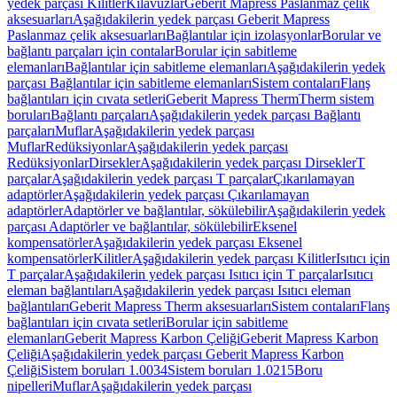
yedek parçası Kilitler
Kılavuzlar
Geberit Mapress Paslanmaz çelik
aksesuarları
Aşağıdakilerin yedek parçası Geberit Mapress
Paslanmaz çelik aksesuarları
Bağlantılar için izolasyonlar
Borular ve
bağlantı parçaları için contalar
Borular için sabitleme
elemanları
Bağlantılar için sabitleme elemanları
Aşağıdakilerin yedek
parçası Bağlantılar için sabitleme elemanları
Sistem contaları
Flanş
bağlantıları için cıvata setleri
Geberit Mapress Therm
Therm sistem
boruları
Bağlantı parçaları
Aşağıdakilerin yedek parçası Bağlantı
parçaları
Muflar
Aşağıdakilerin yedek parçası
Muflar
Redüksiyonlar
Aşağıdakilerin yedek parçası
Redüksiyonlar
Dirsekler
Aşağıdakilerin yedek parçası Dirsekler
T
parçalar
Aşağıdakilerin yedek parçası T parçalar
Çıkarılamayan
adaptörler
Aşağıdakilerin yedek parçası Çıkarılamayan
adaptörler
Adaptörler ve bağlantılar, sökülebilir
Aşağıdakilerin yedek
parçası Adaptörler ve bağlantılar, sökülebilir
Eksenel
kompensatörler
Aşağıdakilerin yedek parçası Eksenel
kompensatörler
Kilitler
Aşağıdakilerin yedek parçası Kilitler
Isıtıcı için
T parçalar
Aşağıdakilerin yedek parçası Isıtıcı için T parçalar
Isıtıcı
eleman bağlantıları
Aşağıdakilerin yedek parçası Isıtıcı eleman
bağlantıları
Geberit Mapress Therm aksesuarları
Sistem contaları
Flanş
bağlantıları için cıvata setleri
Borular için sabitleme
elemanları
Geberit Mapress Karbon Çeliği
Geberit Mapress Karbon
Çeliği
Aşağıdakilerin yedek parçası Geberit Mapress Karbon
Çeliği
Sistem boruları 1.0034
Sistem boruları 1.0215
Boru
nipelleri
Muflar
Aşağıdakilerin yedek parçası