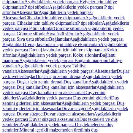
ekipmanları
Aşağıdakilerin yedek parçası Eviyeler için tahliye
ekipmanları
P tipi sifonlar
Aşağıdakilerin yedek parçası P tipi
sifonlar
Aksesuarlar
Aşağıdakilerin yedek parçası
Aksesuarlar
Cihazlar için tahliye ekipmanları
Aşağıdakilerin yedek
parçası Cihazlar için tahliye ekipmanları
P tipi sifonlar
Aşağıdakilerin
yedek parçası P tipi sifonlar
Gömme sifonlar
Aşağıdakilerin yedek
parçası Gömme sifonlar
Sıva üstü sifonlar
Aşağıdakilerin yedek
parçası Sıva üstü sifonlar
Bağlantılar
Aşağıdakilerin yedek parçası
Bağlantılar
Drenaj lavaboları için tahliye ekipmanları
Aşağıdakilerin
yedek parçası Drenaj lavaboları için tahliye ekipmanları
Koku
sifonları
Aşağıdakilerin yedek parçası Koku sifonları
Bağlantı
manşonu
Aşağıdakilerin yedek parçası Bağlantı manşonu
Tahliye
vanaları
Aşağıdakilerin yedek parçası Tahliye
vanaları
Aksesuarlar
Aşağıdakilerin yedek parçası Aksesuarlar
Duşlar
ve küvetler
Duşlar
Duşlar için zemin drenajı
Aşağıdakilerin yedek
parçası Duşlar için zemin drenajı
Duş kanalları
Aşağıdakilerin yedek
parçası Duş kanalları
Duş kanalları için aksesuarlar
Aşağıdakilerin
yedek parçası Duş kanalları için aksesuarlar
Duş zemini
giderleri
Aşağıdakilerin yedek parçası Duş zemini giderleri
Duş
zemini giderleri için aksesuarlar
Aşağıdakilerin yedek parçası Duş
zemini giderleri için aksesuarlar
Duvar süzgeci
Aşağıdakilerin yedek
parçası Duvar süzgeci
Duvar süzgeci aksesuarları
Aşağıdakilerin
yedek parçası Duvar süzgeci aksesuarları
Duş tekneleri ve duş
zeminleri
Aşağıdakilerin yedek parçası Duş tekneleri ve duş
zeminleri
Mineral içerikli malzemeden üretilmiş duş