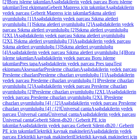
[2]
Boru işleme takımları
Aşağıdakilerin yedek parçası Boru işleme
takımları
Test ekipmanı
Geberit Mapress için takımlar
Aşağıdakilerin
yedek parçası Geberit Mapress için takımlar
Sıkma aletleri
uyumluluğu [1]
Aşağıdakilerin yedek parçası Sıkma aletleri
uyumluluğu [1]
Sıkma aletleri uyumluluğu [2]
Aşağıdakilerin yedek
parçası Sıkma aletleri uyumluluğu [2]
Sıkma aletleri uyumluluğu
[2XL]
Aşağıdakilerin yedek parçası Sıkma aletleri uyumluluğu
[2XL]
Sıkma aletleri uyumluluğu [3]
Aşağıdakilerin yedek parçası
Sıkma aletleri uyumluluğu [3]
Sıkma aletleri uyumluluğu
[4]
Aşağıdakilerin yedek parçası Sıkma aletleri uyumluluğu [4]
Boru
işleme takımları
Aşağıdakilerin yedek parçası Boru işleme
takımları
Pres tapa
Aşağıdakilerin yedek parçası Pres tapa
Test
ekipmanı
Aksesuarlar
Presleme cihazları
Aşağıdakilerin yedek parçası
Presleme cihazları
Presleme cihazları uyumluluğu [1]
Aşağıdakilerin
yedek parçası Presleme cihazları uyumluluğu [1]
Presleme cihazları
uyumluluğu [2]
Aşağıdakilerin yedek parçası Presleme cihazları
uyumluluğu [2]
Presleme cihazları uyumluluğu [2XL]
Aşağıdakilerin
yedek parçası Presleme cihazları uyumluluğu [2XL]
Presleme
cihazları uyumluluğu [4] / [2]
Aşağıdakilerin yedek parçası Presleme
cihazları uyumluluğu [4] / [2]
Üniversal çanta
Aşağıdakilerin yedek
parçası Üniversal çanta
Üniversal çanta
Aşağıdakilerin yedek parçası
Üniversal çanta
Geberit Silent-db20 / Geberit PE için
takımlar
Aşağıdakilerin yedek parçası Geberit Silent-db20 / Geberit
PE için takımlar
Elektrikli kaynak makineleri
Aşağıdakilerin yedek
parçası Elektrikli kaynak makineleri
Elektrikli kaynak makineleri için