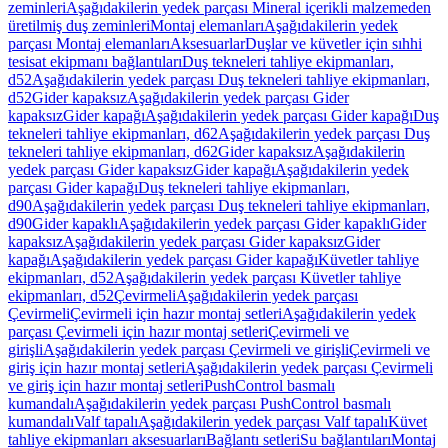
zeminleri
Aşağıdakilerin yedek parçası Mineral içerikli malzemeden
üretilmiş duş zeminleri
Montaj elemanları
Aşağıdakilerin yedek
parçası Montaj elemanları
Aksesuarlar
Duşlar ve küvetler için sıhhi
tesisat ekipmanı bağlantıları
Duş tekneleri tahliye ekipmanları,
d52
Aşağıdakilerin yedek parçası Duş tekneleri tahliye ekipmanları,
d52
Gider kapaksız
Aşağıdakilerin yedek parçası Gider
kapaksız
Gider kapağı
Aşağıdakilerin yedek parçası Gider kapağı
Duş
tekneleri tahliye ekipmanları, d62
Aşağıdakilerin yedek parçası Duş
tekneleri tahliye ekipmanları, d62
Gider kapaksız
Aşağıdakilerin
yedek parçası Gider kapaksız
Gider kapağı
Aşağıdakilerin yedek
parçası Gider kapağı
Duş tekneleri tahliye ekipmanları,
d90
Aşağıdakilerin yedek parçası Duş tekneleri tahliye ekipmanları,
d90
Gider kapaklı
Aşağıdakilerin yedek parçası Gider kapaklı
Gider
kapaksız
Aşağıdakilerin yedek parçası Gider kapaksız
Gider
kapağı
Aşağıdakilerin yedek parçası Gider kapağı
Küvetler tahliye
ekipmanları, d52
Aşağıdakilerin yedek parçası Küvetler tahliye
ekipmanları, d52
Çevirmeli
Aşağıdakilerin yedek parçası
Çevirmeli
Çevirmeli için hazır montaj setleri
Aşağıdakilerin yedek
parçası Çevirmeli için hazır montaj setleri
Çevirmeli ve
girişli
Aşağıdakilerin yedek parçası Çevirmeli ve girişli
Çevirmeli ve
giriş için hazır montaj setleri
Aşağıdakilerin yedek parçası Çevirmeli
ve giriş için hazır montaj setleri
PushControl basmalı
kumandalı
Aşağıdakilerin yedek parçası PushControl basmalı
kumandalı
Valf tapalı
Aşağıdakilerin yedek parçası Valf tapalı
Küvet
tahliye ekipmanları aksesuarları
Bağlantı setleri
Su bağlantıları
Montaj