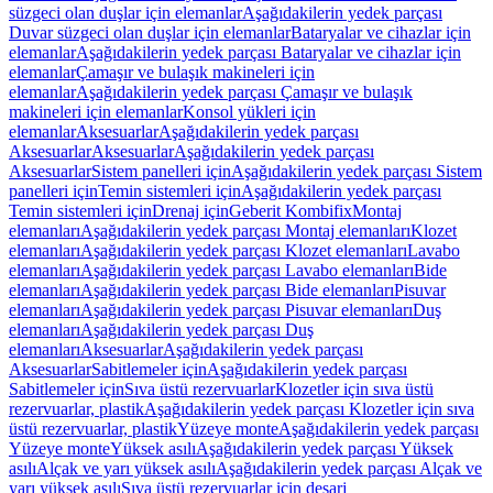
süzgeci olan duşlar için elemanlar
Aşağıdakilerin yedek parçası
Duvar süzgeci olan duşlar için elemanlar
Bataryalar ve cihazlar için
elemanlar
Aşağıdakilerin yedek parçası Bataryalar ve cihazlar için
elemanlar
Çamaşır ve bulaşık makineleri için
elemanlar
Aşağıdakilerin yedek parçası Çamaşır ve bulaşık
makineleri için elemanlar
Konsol yükleri için
elemanlar
Aksesuarlar
Aşağıdakilerin yedek parçası
Aksesuarlar
Aksesuarlar
Aşağıdakilerin yedek parçası
Aksesuarlar
Sistem panelleri için
Aşağıdakilerin yedek parçası Sistem
panelleri için
Temin sistemleri için
Aşağıdakilerin yedek parçası
Temin sistemleri için
Drenaj için
Geberit Kombifix
Montaj
elemanları
Aşağıdakilerin yedek parçası Montaj elemanları
Klozet
elemanları
Aşağıdakilerin yedek parçası Klozet elemanları
Lavabo
elemanları
Aşağıdakilerin yedek parçası Lavabo elemanları
Bide
elemanları
Aşağıdakilerin yedek parçası Bide elemanları
Pisuvar
elemanları
Aşağıdakilerin yedek parçası Pisuvar elemanları
Duş
elemanları
Aşağıdakilerin yedek parçası Duş
elemanları
Aksesuarlar
Aşağıdakilerin yedek parçası
Aksesuarlar
Sabitlemeler için
Aşağıdakilerin yedek parçası
Sabitlemeler için
Sıva üstü rezervuarlar
Klozetler için sıva üstü
rezervuarlar, plastik
Aşağıdakilerin yedek parçası Klozetler için sıva
üstü rezervuarlar, plastik
Yüzeye monte
Aşağıdakilerin yedek parçası
Yüzeye monte
Yüksek asılı
Aşağıdakilerin yedek parçası Yüksek
asılı
Alçak ve yarı yüksek asılı
Aşağıdakilerin yedek parçası Alçak ve
yarı yüksek asılı
Sıva üstü rezervuarlar için deşarj