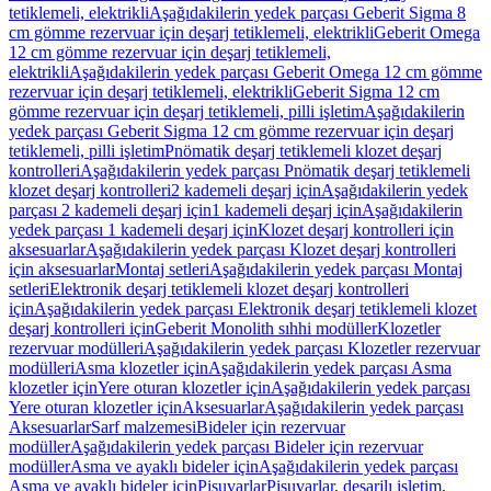
tetiklemeli, elektrikli
Aşağıdakilerin yedek parçası Geberit Sigma 8
cm gömme rezervuar için deşarj tetiklemeli, elektrikli
Geberit Omega
12 cm gömme rezervuar için deşarj tetiklemeli,
elektrikli
Aşağıdakilerin yedek parçası Geberit Omega 12 cm gömme
rezervuar için deşarj tetiklemeli, elektrikli
Geberit Sigma 12 cm
gömme rezervuar için deşarj tetiklemeli, pilli işletim
Aşağıdakilerin
yedek parçası Geberit Sigma 12 cm gömme rezervuar için deşarj
tetiklemeli, pilli işletim
Pnömatik deşarj tetiklemeli klozet deşarj
kontrolleri
Aşağıdakilerin yedek parçası Pnömatik deşarj tetiklemeli
klozet deşarj kontrolleri
2 kademeli deşarj için
Aşağıdakilerin yedek
parçası 2 kademeli deşarj için
1 kademeli deşarj için
Aşağıdakilerin
yedek parçası 1 kademeli deşarj için
Klozet deşarj kontrolleri için
aksesuarlar
Aşağıdakilerin yedek parçası Klozet deşarj kontrolleri
için aksesuarlar
Montaj setleri
Aşağıdakilerin yedek parçası Montaj
setleri
Elektronik deşarj tetiklemeli klozet deşarj kontrolleri
için
Aşağıdakilerin yedek parçası Elektronik deşarj tetiklemeli klozet
deşarj kontrolleri için
Geberit Monolith sıhhi modüller
Klozetler
rezervuar modülleri
Aşağıdakilerin yedek parçası Klozetler rezervuar
modülleri
Asma klozetler için
Aşağıdakilerin yedek parçası Asma
klozetler için
Yere oturan klozetler için
Aşağıdakilerin yedek parçası
Yere oturan klozetler için
Aksesuarlar
Aşağıdakilerin yedek parçası
Aksesuarlar
Sarf malzemesi
Bideler için rezervuar
modüller
Aşağıdakilerin yedek parçası Bideler için rezervuar
modüller
Asma ve ayaklı bideler için
Aşağıdakilerin yedek parçası
Asma ve ayaklı bideler için
Pisuvarlar
Pisuvarlar, deşarjlı işletim,