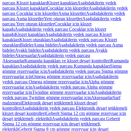
parçası Klozet kapakları
Klozet kapakları
Aşağıdakilerin yedek
parçası Klozet kapakları
Çocuklar için klozetler
Aşağıdakilerin yedek
parçası Çocuklar için klozetler
Asma klozetler
Aşağıdakilerin yedek
parçası Asma klozetler
Yere oturan klozetler
Aşağıdakilerin yedek
parçası Yere oturan klozetler
Çocuklar için klozet
kapağı
Aşağıdakilerin yedek parçası Çocuklar için klozet
kapağı
Klozet kapakları
Aşağıdakilerin yedek parçası Klozet
kapakları
Klozet oturakları
Aşağıdakilerin yedek parçası Klozet
oturakları
Bideler
Asma bideler
Aşağıdakilerin yedek parçası Asma
bideler
Ayaklı bideler
Aşağıdakilerin yedek parçası Ayaklı
bideler
Aksesuarlar
Aşağıdakilerin yedek parçası
Aksesuarlar
Kumanda kapakları ve klozet deşarj kontrolleri
Kumanda
kapakları
Aşağıdakilerin yedek parçası Kumanda kapakları
Sigma
gömme rezervuarlar için
Aşağıdakilerin yedek parçası Sigma gömme
rezervuarlar için
Omega gömme rezervuarlar için
Aşağıdakilerin
yedek parçası Omega gömme rezervuarlar için
Alpha gömme
rezervuarlar için
Aşağıdakilerin yedek parçası Alpha gömme
rezervuarlar için
Twinline gömme rezervuarlar için
Aşağıdakilerin
yedek parçası Twinline gömme rezervuarlar için
Aksesuarlar
Sarf
malzemesi
Elektronik deşarj tetiklemeli klozet deşarj
kontrolleri
Aşağıdakilerin yedek parçası Elektronik deşarj tetiklemeli
klozet deşarj kontrolleri
Geberit Sigma 12 cm gömme rezervuar için
deşarj tetiklemeli, elektrikli
Aşağıdakilerin yedek parçası Geberit
Sigma 12 cm gömme rezervuar için deşarj tetiklemeli,
elektrikli
Geberit Sigma 8 cm gömme rezervuar için deşarj