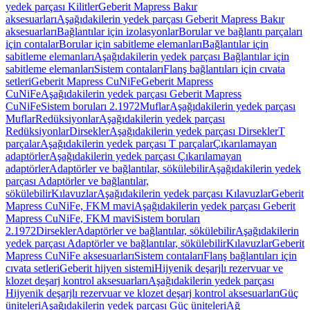
yedek parçası Kilitler
Geberit Mapress Bakır
aksesuarları
Aşağıdakilerin yedek parçası Geberit Mapress Bakır
aksesuarları
Bağlantılar için izolasyonlar
Borular ve bağlantı parçaları
için contalar
Borular için sabitleme elemanları
Bağlantılar için
sabitleme elemanları
Aşağıdakilerin yedek parçası Bağlantılar için
sabitleme elemanları
Sistem contaları
Flanş bağlantıları için cıvata
setleri
Geberit Mapress CuNiFe
Geberit Mapress
CuNiFe
Aşağıdakilerin yedek parçası Geberit Mapress
CuNiFe
Sistem boruları 2.1972
Muflar
Aşağıdakilerin yedek parçası
Muflar
Redüksiyonlar
Aşağıdakilerin yedek parçası
Redüksiyonlar
Dirsekler
Aşağıdakilerin yedek parçası Dirsekler
T
parçalar
Aşağıdakilerin yedek parçası T parçalar
Çıkarılamayan
adaptörler
Aşağıdakilerin yedek parçası Çıkarılamayan
adaptörler
Adaptörler ve bağlantılar, sökülebilir
Aşağıdakilerin yedek
parçası Adaptörler ve bağlantılar,
sökülebilir
Kılavuzlar
Aşağıdakilerin yedek parçası Kılavuzlar
Geberit
Mapress CuNiFe, FKM mavi
Aşağıdakilerin yedek parçası Geberit
Mapress CuNiFe, FKM mavi
Sistem boruları
2.1972
Dirsekler
Adaptörler ve bağlantılar, sökülebilir
Aşağıdakilerin
yedek parçası Adaptörler ve bağlantılar, sökülebilir
Kılavuzlar
Geberit
Mapress CuNiFe aksesuarları
Sistem contaları
Flanş bağlantıları için
cıvata setleri
Geberit hijyen sistemi
Hijyenik deşarjlı rezervuar ve
klozet deşarj kontrol aksesuarları
Aşağıdakilerin yedek parçası
Hijyenik deşarjlı rezervuar ve klozet deşarj kontrol aksesuarları
Güç
üniteleri
Aşağıdakilerin yedek parçası Güç üniteleri
Ağ