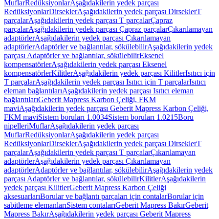
Muflar
Redüksiyonlar
Aşağıdakilerin yedek parçası
Redüksiyonlar
Dirsekler
Aşağıdakilerin yedek parçası Dirsekler
T
parçalar
Aşağıdakilerin yedek parçası T parçalar
Çapraz
parçalar
Aşağıdakilerin yedek parçası Çapraz parçalar
Çıkarılamayan
adaptörler
Aşağıdakilerin yedek parçası Çıkarılamayan
adaptörler
Adaptörler ve bağlantılar, sökülebilir
Aşağıdakilerin yedek
parçası Adaptörler ve bağlantılar, sökülebilir
Eksenel
kompensatörler
Aşağıdakilerin yedek parçası Eksenel
kompensatörler
Kilitler
Aşağıdakilerin yedek parçası Kilitler
Isıtıcı için
T parçalar
Aşağıdakilerin yedek parçası Isıtıcı için T parçalar
Isıtıcı
eleman bağlantıları
Aşağıdakilerin yedek parçası Isıtıcı eleman
bağlantıları
Geberit Mapress Karbon Çeliği, FKM
mavi
Aşağıdakilerin yedek parçası Geberit Mapress Karbon Çeliği,
FKM mavi
Sistem boruları 1.0034
Sistem boruları 1.0215
Boru
nipelleri
Muflar
Aşağıdakilerin yedek parçası
Muflar
Redüksiyonlar
Aşağıdakilerin yedek parçası
Redüksiyonlar
Dirsekler
Aşağıdakilerin yedek parçası Dirsekler
T
parçalar
Aşağıdakilerin yedek parçası T parçalar
Çıkarılamayan
adaptörler
Aşağıdakilerin yedek parçası Çıkarılamayan
adaptörler
Adaptörler ve bağlantılar, sökülebilir
Aşağıdakilerin yedek
parçası Adaptörler ve bağlantılar, sökülebilir
Kilitler
Aşağıdakilerin
yedek parçası Kilitler
Geberit Mapress Karbon Çeliği
aksesuarları
Borular ve bağlantı parçaları için contalar
Borular için
sabitleme elemanları
Sistem contaları
Geberit Mapress Bakır
Geberit
Mapress Bakır
Aşağıdakilerin yedek parçası Geberit Mapress