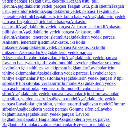
yedek parçası Tezgah üstü, elektrikli
Tezgah üstü, pilli
işletim
Aşağıdakilerin yedek parçası Tezgah üstü, pilli işletim
Tezgah
üstü, jeneratör işletimli
Aşağıdakilerin yedek parçası Tezgah üstü,
jeneratör işletimli
Tezgah üstü, tek kollu batarya
Aşağıdakilerin yedek
parçası Tezgah üstü, tek kollu batarya
Ankastre,
elektrikli
Aşağıdakilerin yedek parçası Ankastre, elektrikli
Ankastre,
pilli işletim
Aşağıdakilerin yedek parçası Ankastre, pilli
işletim
Ankastre, jeneratör işletimli
Aşağıdakilerin yedek parçası
Ankastre, jeneratör işletimli
Ankastre, iki kollu
mikserler
Aşağıdakilerin yedek parçası Ankastre, iki kollu
mikserler
Aksesuarlar
Aşağıdakilerin yedek parçası
Aksesuarlar
Lavabo bataryaları için
Aşağıdakilerin yedek parçası
Lavabo bataryaları için
Lavabo modülü, evyeler, cihazlar ve drenaj
lavaboları için sıhhi tesisat ekipmanı bağlantıları
Lavabolar için
tahliye ekipmanları
Aşağıdakilerin yedek parçası Lavabolar için
tahliye ekipmanları
P tipi sifonlar
Aşağıdakilerin yedek parçası P tipi
sifonlar
P tipi sifonlar, yer tasarruflu model
Aşağıdakilerin yedek
parçası P tipi sifonlar, yer tasarruflu model
Lavabolar için
sifon
Aşağıdakilerin yedek parçası Lavabolar için sifon
Lavabolar
için sifon, yerden tasarruf sağlayan model
Aşağıdakilerin yedek
parçası Lavabolar için sifon, yerden tasarruf sağlayan model
Gömme
sifonlar
Aşağıdakilerin yedek parçası Gömme sifonlar
Lavabo
bağlantıları
Aşağıdakilerin yedek parçası Lavabo
bağlantıları
Kapaklar
Bağlantılar
Aşağıdakilerin yedek parçası
Bağlantılar
Contalar
Uzatma ekipmanları
Eviyeler için tahliye