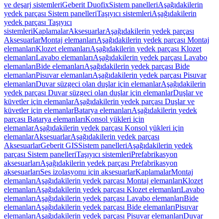
ve deşarj sistemleri
Geberit Duofix
Sistem panelleri
Aşağıdakilerin
yedek parçası Sistem panelleri
Taşıyıcı sistemleri
Aşağıdakilerin
yedek parçası Taşıyıcı
sistemleri
Kaplamalar
Aksesuarlar
Aşağıdakilerin yedek parçası
Aksesuarlar
Montaj elemanları
Aşağıdakilerin yedek parçası Montaj
elemanları
Klozet elemanları
Aşağıdakilerin yedek parçası Klozet
elemanları
Lavabo elemanları
Aşağıdakilerin yedek parçası Lavabo
elemanları
Bide elemanları
Aşağıdakilerin yedek parçası Bide
elemanları
Pisuvar elemanları
Aşağıdakilerin yedek parçası Pisuvar
elemanları
Duvar süzgeci olan duşlar için elemanlar
Aşağıdakilerin
yedek parçası Duvar süzgeci olan duşlar için elemanlar
Duşlar ve
küvetler için elemanlar
Aşağıdakilerin yedek parçası Duşlar ve
küvetler için elemanlar
Batarya elemanları
Aşağıdakilerin yedek
parçası Batarya elemanları
Konsol yükleri için
elemanlar
Aşağıdakilerin yedek parçası Konsol yükleri için
elemanlar
Aksesuarlar
Aşağıdakilerin yedek parçası
Aksesuarlar
Geberit GIS
Sistem panelleri
Aşağıdakilerin yedek
parçası Sistem panelleri
Taşıyıcı sistemleri
Prefabrikasyon
aksesuarları
Aşağıdakilerin yedek parçası Prefabrikasyon
aksesuarları
Ses izolasyonu için aksesuarlar
Kaplamalar
Montaj
elemanları
Aşağıdakilerin yedek parçası Montaj elemanları
Klozet
elemanları
Aşağıdakilerin yedek parçası Klozet elemanları
Lavabo
elemanları
Aşağıdakilerin yedek parçası Lavabo elemanları
Bide
elemanları
Aşağıdakilerin yedek parçası Bide elemanları
Pisuvar
elemanları
Aşağıdakilerin yedek parçası Pisuvar elemanları
Duvar