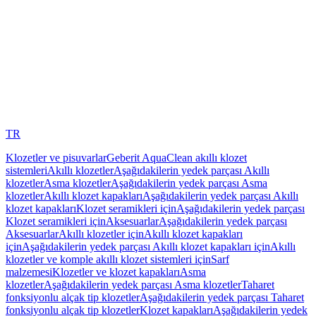
TR
Klozetler ve pisuvarlar
Geberit AquaClean akıllı klozet
sistemleri
Akıllı klozetler
Aşağıdakilerin yedek parçası Akıllı
klozetler
Asma klozetler
Aşağıdakilerin yedek parçası Asma
klozetler
Akıllı klozet kapakları
Aşağıdakilerin yedek parçası Akıllı
klozet kapakları
Klozet seramikleri için
Aşağıdakilerin yedek parçası
Klozet seramikleri için
Aksesuarlar
Aşağıdakilerin yedek parçası
Aksesuarlar
Akıllı klozetler için
Akıllı klozet kapakları
için
Aşağıdakilerin yedek parçası Akıllı klozet kapakları için
Akıllı
klozetler ve komple akıllı klozet sistemleri için
Sarf
malzemesi
Klozetler ve klozet kapakları
Asma
klozetler
Aşağıdakilerin yedek parçası Asma klozetler
Taharet
fonksiyonlu alçak tip klozetler
Aşağıdakilerin yedek parçası Taharet
fonksiyonlu alçak tip klozetler
Klozet kapakları
Aşağıdakilerin yedek