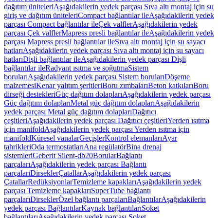
dağıtım üniteleri
Aşağıdakilerin yedek parçası Sıva altı montaj için su
giriş ve dağıtım üniteleri
Compact bağlantılar ile
Aşağıdakilerin yedek
parçası Compact bağlantılar ile
Çek valfler
Aşağıdakilerin yedek
parçası Çek valfler
Mapress presli bağlantılar ile
Aşağıdakilerin yedek
parçası Mapress presli bağlantılar ile
Sıva altı montaj için su sayacı
hatları
Aşağıdakilerin yedek parçası Sıva altı montaj için su sayacı
hatları
Dişli bağlantılar ile
Aşağıdakilerin yedek parçası Dişli
bağlantılar ile
Radyant ısıtma ve soğutma
Sistem
boruları
Aşağıdakilerin yedek parçası Sistem boruları
Döşeme
malzemesi
Kenar yalıtım şeritleri
Boru zımbaları
Beton katkıları
Boru
dirseği destekleri
Güç dağıtım dolapları
Aşağıdakilerin yedek parçası
Güç dağıtım dolapları
Metal güç dağıtım dolapları
Aşağıdakilerin
yedek parçası Metal güç dağıtım dolapları
Dağıtıcı
çeşitleri
Aşağıdakilerin yedek parçası Dağıtıcı çeşitleri
Yerden ısıtma
için manifold
Aşağıdakilerin yedek parçası Yerden ısıtma için
manifold
Küresel vanalar
Geçişler
Kontrol elemanları
Ayar
tahrikleri
Oda termostatları
Ana regülatör
Bina drenaj
sistemleri
Geberit Silent-db20
Borular
Bağlantı
parçaları
Aşağıdakilerin yedek parçası Bağlantı
parçaları
Dirsekler
Çatallar
Aşağıdakilerin yedek parçası
Çatallar
Redüksiyonlar
Temizleme kapakları
Aşağıdakilerin yedek
parçası Temizleme kapakları
SuperTube bağlantı
parçaları
Dirsekler
Özel bağlantı parçaları
Bağlantılar
Aşağıdakilerin
yedek parçası Bağlantılar
Kaynak bağlantıları
Soket
bağlantıları
Aşağıdakilerin yedek parçası Soket