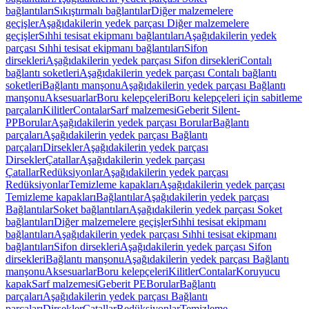
bağlantıları
Sıkıştırmalı bağlantılar
Diğer malzemelere
geçişler
Aşağıdakilerin yedek parçası Diğer malzemelere
geçişler
Sıhhi tesisat ekipmanı bağlantıları
Aşağıdakilerin yedek
parçası Sıhhi tesisat ekipmanı bağlantıları
Sifon
dirsekleri
Aşağıdakilerin yedek parçası Sifon dirsekleri
Contalı
bağlantı soketleri
Aşağıdakilerin yedek parçası Contalı bağlantı
soketleri
Bağlantı manşonu
Aşağıdakilerin yedek parçası Bağlantı
manşonu
Aksesuarlar
Boru kelepçeleri
Boru kelepçeleri için sabitleme
parçaları
Kilitler
Contalar
Sarf malzemesi
Geberit Silent-
PP
Borular
Aşağıdakilerin yedek parçası Borular
Bağlantı
parçaları
Aşağıdakilerin yedek parçası Bağlantı
parçaları
Dirsekler
Aşağıdakilerin yedek parçası
Dirsekler
Çatallar
Aşağıdakilerin yedek parçası
Çatallar
Redüksiyonlar
Aşağıdakilerin yedek parçası
Redüksiyonlar
Temizleme kapakları
Aşağıdakilerin yedek parçası
Temizleme kapakları
Bağlantılar
Aşağıdakilerin yedek parçası
Bağlantılar
Soket bağlantıları
Aşağıdakilerin yedek parçası Soket
bağlantıları
Diğer malzemelere geçişler
Sıhhi tesisat ekipmanı
bağlantıları
Aşağıdakilerin yedek parçası Sıhhi tesisat ekipmanı
bağlantıları
Sifon dirsekleri
Aşağıdakilerin yedek parçası Sifon
dirsekleri
Bağlantı manşonu
Aşağıdakilerin yedek parçası Bağlantı
manşonu
Aksesuarlar
Boru kelepçeleri
Kilitler
Contalar
Koruyucu
kapak
Sarf malzemesi
Geberit PE
Borular
Bağlantı
parçaları
Aşağıdakilerin yedek parçası Bağlantı
parçaları
Dirsekler
Çatallar
Redüksiyonlar
Temizleme