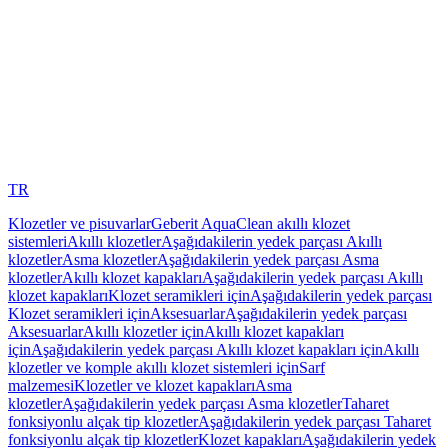
TR
Klozetler ve pisuvarlar
Geberit AquaClean akıllı klozet
sistemleri
Akıllı klozetler
Aşağıdakilerin yedek parçası Akıllı
klozetler
Asma klozetler
Aşağıdakilerin yedek parçası Asma
klozetler
Akıllı klozet kapakları
Aşağıdakilerin yedek parçası Akıllı
klozet kapakları
Klozet seramikleri için
Aşağıdakilerin yedek parçası
Klozet seramikleri için
Aksesuarlar
Aşağıdakilerin yedek parçası
Aksesuarlar
Akıllı klozetler için
Akıllı klozet kapakları
için
Aşağıdakilerin yedek parçası Akıllı klozet kapakları için
Akıllı
klozetler ve komple akıllı klozet sistemleri için
Sarf
malzemesi
Klozetler ve klozet kapakları
Asma
klozetler
Aşağıdakilerin yedek parçası Asma klozetler
Taharet
fonksiyonlu alçak tip klozetler
Aşağıdakilerin yedek parçası Taharet
fonksiyonlu alçak tip klozetler
Klozet kapakları
Aşağıdakilerin yedek