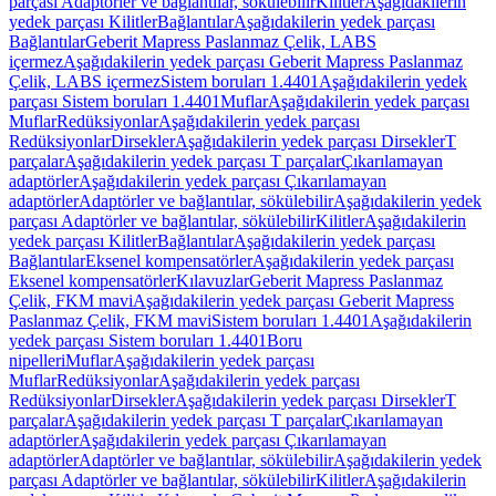
parçası Adaptörler ve bağlantılar, sökülebilir
Kilitler
Aşağıdakilerin
yedek parçası Kilitler
Bağlantılar
Aşağıdakilerin yedek parçası
Bağlantılar
Geberit Mapress Paslanmaz Çelik, LABS
içermez
Aşağıdakilerin yedek parçası Geberit Mapress Paslanmaz
Çelik, LABS içermez
Sistem boruları 1.4401
Aşağıdakilerin yedek
parçası Sistem boruları 1.4401
Muflar
Aşağıdakilerin yedek parçası
Muflar
Redüksiyonlar
Aşağıdakilerin yedek parçası
Redüksiyonlar
Dirsekler
Aşağıdakilerin yedek parçası Dirsekler
T
parçalar
Aşağıdakilerin yedek parçası T parçalar
Çıkarılamayan
adaptörler
Aşağıdakilerin yedek parçası Çıkarılamayan
adaptörler
Adaptörler ve bağlantılar, sökülebilir
Aşağıdakilerin yedek
parçası Adaptörler ve bağlantılar, sökülebilir
Kilitler
Aşağıdakilerin
yedek parçası Kilitler
Bağlantılar
Aşağıdakilerin yedek parçası
Bağlantılar
Eksenel kompensatörler
Aşağıdakilerin yedek parçası
Eksenel kompensatörler
Kılavuzlar
Geberit Mapress Paslanmaz
Çelik, FKM mavi
Aşağıdakilerin yedek parçası Geberit Mapress
Paslanmaz Çelik, FKM mavi
Sistem boruları 1.4401
Aşağıdakilerin
yedek parçası Sistem boruları 1.4401
Boru
nipelleri
Muflar
Aşağıdakilerin yedek parçası
Muflar
Redüksiyonlar
Aşağıdakilerin yedek parçası
Redüksiyonlar
Dirsekler
Aşağıdakilerin yedek parçası Dirsekler
T
parçalar
Aşağıdakilerin yedek parçası T parçalar
Çıkarılamayan
adaptörler
Aşağıdakilerin yedek parçası Çıkarılamayan
adaptörler
Adaptörler ve bağlantılar, sökülebilir
Aşağıdakilerin yedek
parçası Adaptörler ve bağlantılar, sökülebilir
Kilitler
Aşağıdakilerin