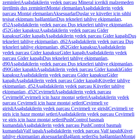
zeminleri
Aşağıdakilerin yedek parçası Mineral içerikli malzemeden
üretilmiş duş zeminleri
Montaj elemanları
Aşağıdakilerin yedek
parçası Montaj elemanları
Aksesuarlar
Duşlar ve küvetler için sıhhi
tesisat ekipmanı bağlantıları
Duş tekneleri tahliye ekipmanları,
d52
Aşağıdakilerin yedek parçası Duş tekneleri tahliye ekipmanları,
d52
Gider kapaksız
Aşağıdakilerin yedek parçası Gider
kapaksız
Gider kapağı
Aşağıdakilerin yedek parçası Gider kapağı
Duş
tekneleri tahliye ekipmanları, d62
Aşağıdakilerin yedek parçası Duş
tekneleri tahliye ekipmanları, d62
Gider kapaksız
Aşağıdakilerin
yedek parçası Gider kapaksız
Gider kapağı
Aşağıdakilerin yedek
parçası Gider kapağı
Duş tekneleri tahliye ekipmanları,
d90
Aşağıdakilerin yedek parçası Duş tekneleri tahliye ekipmanları,
d90
Gider kapaklı
Aşağıdakilerin yedek parçası Gider kapaklı
Gider
kapaksız
Aşağıdakilerin yedek parçası Gider kapaksız
Gider
kapağı
Aşağıdakilerin yedek parçası Gider kapağı
Küvetler tahliye
ekipmanları, d52
Aşağıdakilerin yedek parçası Küvetler tahliye
ekipmanları, d52
Çevirmeli
Aşağıdakilerin yedek parçası
Çevirmeli
Çevirmeli için hazır montaj setleri
Aşağıdakilerin yedek
parçası Çevirmeli için hazır montaj setleri
Çevirmeli ve
girişli
Aşağıdakilerin yedek parçası Çevirmeli ve girişli
Çevirmeli ve
giriş için hazır montaj setleri
Aşağıdakilerin yedek parçası Çevirmeli
ve giriş için hazır montaj setleri
PushControl basmalı
kumandalı
Aşağıdakilerin yedek parçası PushControl basmalı
kumandalı
Valf tapalı
Aşağıdakilerin yedek parçası Valf tapalı
Küvet
tahliye ekipmanları aksesuarları
Bağlantı setleri
Su bağlantıları
Montaj