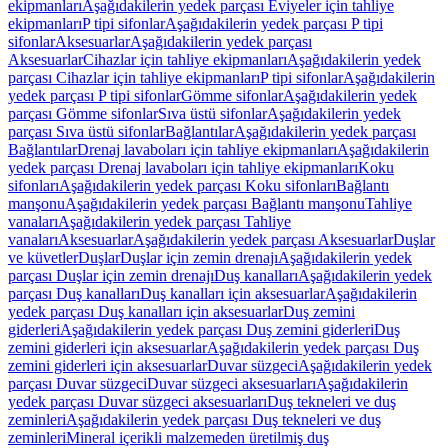
ekipmanları
Aşağıdakilerin yedek parçası Eviyeler için tahliye
ekipmanları
P tipi sifonlar
Aşağıdakilerin yedek parçası P tipi
sifonlar
Aksesuarlar
Aşağıdakilerin yedek parçası
Aksesuarlar
Cihazlar için tahliye ekipmanları
Aşağıdakilerin yedek
parçası Cihazlar için tahliye ekipmanları
P tipi sifonlar
Aşağıdakilerin
yedek parçası P tipi sifonlar
Gömme sifonlar
Aşağıdakilerin yedek
parçası Gömme sifonlar
Sıva üstü sifonlar
Aşağıdakilerin yedek
parçası Sıva üstü sifonlar
Bağlantılar
Aşağıdakilerin yedek parçası
Bağlantılar
Drenaj lavaboları için tahliye ekipmanları
Aşağıdakilerin
yedek parçası Drenaj lavaboları için tahliye ekipmanları
Koku
sifonları
Aşağıdakilerin yedek parçası Koku sifonları
Bağlantı
manşonu
Aşağıdakilerin yedek parçası Bağlantı manşonu
Tahliye
vanaları
Aşağıdakilerin yedek parçası Tahliye
vanaları
Aksesuarlar
Aşağıdakilerin yedek parçası Aksesuarlar
Duşlar
ve küvetler
Duşlar
Duşlar için zemin drenajı
Aşağıdakilerin yedek
parçası Duşlar için zemin drenajı
Duş kanalları
Aşağıdakilerin yedek
parçası Duş kanalları
Duş kanalları için aksesuarlar
Aşağıdakilerin
yedek parçası Duş kanalları için aksesuarlar
Duş zemini
giderleri
Aşağıdakilerin yedek parçası Duş zemini giderleri
Duş
zemini giderleri için aksesuarlar
Aşağıdakilerin yedek parçası Duş
zemini giderleri için aksesuarlar
Duvar süzgeci
Aşağıdakilerin yedek
parçası Duvar süzgeci
Duvar süzgeci aksesuarları
Aşağıdakilerin
yedek parçası Duvar süzgeci aksesuarları
Duş tekneleri ve duş
zeminleri
Aşağıdakilerin yedek parçası Duş tekneleri ve duş
zeminleri
Mineral içerikli malzemeden üretilmiş duş