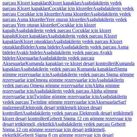
parçası Klozet kapakları
Klozet kapakları
Aşağıdakilerin yedek
parçası Klozet kapakları
Çocuklar için klozetler
Aşağıdakilerin yedek
parçası Çocuklar için klozetler
Asma klozetler
Aşağıdakilerin yedek
parçası Asma klozetler
Yere oturan klozetler
Aşağıdakilerin yedek
parçası Yere oturan klozetler
Çocuklar için klozet
kapağı
Aşağıdakilerin yedek parçası Çocuklar için klozet
kapağı
Klozet kapakları
Aşağıdakilerin yedek parçası Klozet
kapakları
Klozet oturakları
Aşağıdakilerin yedek parçası Klozet
oturakları
Bideler
Asma bideler
Aşağıdakilerin yedek parçası Asma
bideler
Ayaklı bideler
Aşağıdakilerin yedek parçası Ayaklı
bideler
Aksesuarlar
Aşağıdakilerin yedek parçası
Aksesuarlar
Kumanda kapakları ve klozet deşarj kontrolleri
Kumanda
kapakları
Aşağıdakilerin yedek parçası Kumanda kapakları
Sigma
gömme rezervuarlar için
Aşağıdakilerin yedek parçası Sigma gömme
rezervuarlar için
Omega gömme rezervuarlar için
Aşağıdakilerin
yedek parçası Omega gömme rezervuarlar için
Alpha gömme
rezervuarlar için
Aşağıdakilerin yedek parçası Alpha gömme
rezervuarlar için
Twinline gömme rezervuarlar için
Aşağıdakilerin
yedek parçası Twinline gömme rezervuarlar için
Aksesuarlar
Sarf
malzemesi
Elektronik deşarj tetiklemeli klozet deşarj
kontrolleri
Aşağıdakilerin yedek parçası Elektronik deşarj tetiklemeli
klozet deşarj kontrolleri
Geberit Sigma 12 cm gömme rezervuar için
deşarj tetiklemeli, elektrikli
Aşağıdakilerin yedek parçası Geberit
Sigma 12 cm gömme rezervuar için deşarj tetiklemeli,
elektrikli
Geberit Sigma 8 cm gömme rezervuar için deşarj