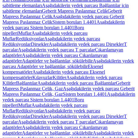
sabitleme elemanları
Aşağıdakilerin yedek parçası Bağlantılar için
sabitleme elemanları
Geberit Mapress Paslanmaz Çelik
Geberit
Mapress Paslanmaz Çelik
Aşağıdakilerin yedek parçası Geberit
Mapress Paslanmaz Çelik
Sistem boruları 1.4401
Aşağıdakilerin
yedek parçası Sistem boruları 1.4401
Boru
nipelleri
Muflar
Aşağıdakilerin yedek parçası
Muflar
Redüksiyonlar
Aşağıdakilerin yedek parçası
Redüksiyonlar
Dirsekler
Aşağıdakilerin yedek parçası Dirsekler
T
parçalar
Aşağıdakilerin yedek parçası T parçalar
Çıkarılamayan
adaptörler
Aşağıdakilerin yedek parçası Çıkarılamayan
adaptörler
Adaptörler ve bağlantılar, sökülebilir
Aşağıdakilerin yedek
parçası Adaptörler ve bağlantılar, sökülebilir
Eksenel
kompensatörler
Aşağıdakilerin yedek parçası Eksenel
kompensatörler
Kılavuzlar
Kilitler
Aşağıdakilerin yedek parçası
Kilitler
Bağlantılar
Aşağıdakilerin yedek parçası Bağlantılar
Geberit
Mapress Paslanmaz Çelik, Gaz
Aşağıdakilerin yedek parçası Geberit
Mapress Paslanmaz Çelik, Gaz
Sistem boruları 1.4401
Aşağıdakilerin
yedek parçası Sistem boruları 1.4401
Boru
nipelleri
Muflar
Aşağıdakilerin yedek parçası
Muflar
Redüksiyonlar
Aşağıdakilerin yedek parçası
Redüksiyonlar
Dirsekler
Aşağıdakilerin yedek parçası Dirsekler
T
parçalar
Aşağıdakilerin yedek parçası T parçalar
Çıkarılamayan
adaptörler
Aşağıdakilerin yedek parçası Çıkarılamayan
adaptörler
Adaptörler ve bağlantılar, sökülebilir
Aşağıdakilerin yedek