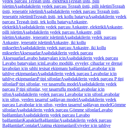
yedek parçası Tezgah üstü, elektrikli
Tezgah üstü, pilli
işletim
Aşağıdakilerin yedek parçası Tezgah üstü, pilli işletim
Tezgah
üstü, jeneratör işletimli
Aşağıdakilerin yedek parçası Tezgah üstü,
jeneratör işletimli
Tezgah üstü, tek kollu batarya
Aşağıdakilerin yedek
parçası Tezgah üstü, tek kollu batarya
Ankastre,
elektrikli
Aşağıdakilerin yedek parçası Ankastre, elektrikli
Ankastre,
pilli işletim
Aşağıdakilerin yedek parçası Ankastre, pilli
işletim
Ankastre, jeneratör işletimli
Aşağıdakilerin yedek parçası
Ankastre, jeneratör işletimli
Ankastre, iki kollu
mikserler
Aşağıdakilerin yedek parçası Ankastre, iki kollu
mikserler
Aksesuarlar
Aşağıdakilerin yedek parçası
Aksesuarlar
Lavabo bataryaları için
Aşağıdakilerin yedek parçası
Lavabo bataryaları için
Lavabo modülü, evyeler, cihazlar ve drenaj
lavaboları için sıhhi tesisat ekipmanı bağlantıları
Lavabolar için
tahliye ekipmanları
Aşağıdakilerin yedek parçası Lavabolar için
tahliye ekipmanları
P tipi sifonlar
Aşağıdakilerin yedek parçası P tipi
sifonlar
P tipi sifonlar, yer tasarruflu model
Aşağıdakilerin yedek
parçası P tipi sifonlar, yer tasarruflu model
Lavabolar için
sifon
Aşağıdakilerin yedek parçası Lavabolar için sifon
Lavabolar
için sifon, yerden tasarruf sağlayan model
Aşağıdakilerin yedek
parçası Lavabolar için sifon, yerden tasarruf sağlayan model
Gömme
sifonlar
Aşağıdakilerin yedek parçası Gömme sifonlar
Lavabo
bağlantıları
Aşağıdakilerin yedek parçası Lavabo
bağlantıları
Kapaklar
Bağlantılar
Aşağıdakilerin yedek parçası
Bağlantılar
Contalar
Uzatma ekipmanları
Eviyeler için tahliye