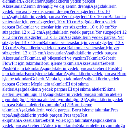
elemanları
Aksesuarlar
Aşağıdakilerin yedek parçası
Aksesuarlar
Zemin drenajı
İç ve dış zemin drenajı
Aşağıdakilerin
yedek parçası İç ve dış zemin drenajı
Yer süzgeçleri 10 x 10
cm
Aşağıdakilerin yedek parçası Yer süzgeçleri 10 x 10 cm
Balkonlar
ve teraslar için yer süzgeçleri, 10 x 10 cm
Aşağıdakilerin yedek
parçası Balkonlar ve teraslar için yer süzgeçleri, 10 x 10 cm
Yer
süzgeçleri 12 x 12 cm
Aşağıdakilerin yedek parçası Yer süzgeçleri 12
x 12 cm
Yer süzgeçleri 13 x 13 cm
Aşağıdakilerin yedek parçası Yer
süzgeçleri 13 x 13 cm
Balkonlar ve teraslar için yer süzgeçleri, 13 x
13 cm
Aşağıdakilerin yedek parçası Balkonlar ve teraslar için yer
süzgeçleri, 13 x 13 cm
Aksesuarlar
Aşağıdakilerin yedek parçası
Aksesuarlar
Takımlar, ağ bileşenleri ve yazılım
Takımlar
Geberit
FlowFit için takımlar
Boru işleme takımları
Aksesuarlar
Geberit
PushFit için takımlar
Aşağıdakilerin yedek parçası Geberit PushFit
için takımlar
Boru işleme takımları
Aşağıdakilerin yedek parçası Boru
işleme takımları
Geberit Mepla için takımlar
Aşağıdakilerin yedek
parçası Geberit Mepla için takımlar
El tipi sıkma
aletleri
Aşağıdakilerin yedek parçası El tipi sıkma aletleri
Sıkma
aletleri uyumluluğu [1]
Aşağıdakilerin yedek parçası Sıkma aletleri
uyumluluğu [1]
Sıkma aletleri uyumluluğu [2]
Aşağıdakilerin yedek
parçası Sıkma aletleri uyumluluğu [2]
Boru işleme
takımları
Aşağıdakilerin yedek parçası Boru işleme takımları
Pres
tapa
Aşağıdakilerin yedek parçası Pres tapa
Test
ekipmanı
Aksesuarlar
Geberit Volex için takımlar
Aşağıdakilerin
yedek parçası Geberit Volex için takımlar
Sıkma aletleri uyumluluğu