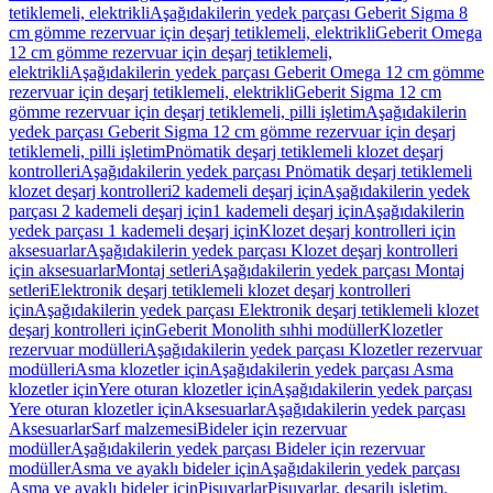
tetiklemeli, elektrikli
Aşağıdakilerin yedek parçası Geberit Sigma 8
cm gömme rezervuar için deşarj tetiklemeli, elektrikli
Geberit Omega
12 cm gömme rezervuar için deşarj tetiklemeli,
elektrikli
Aşağıdakilerin yedek parçası Geberit Omega 12 cm gömme
rezervuar için deşarj tetiklemeli, elektrikli
Geberit Sigma 12 cm
gömme rezervuar için deşarj tetiklemeli, pilli işletim
Aşağıdakilerin
yedek parçası Geberit Sigma 12 cm gömme rezervuar için deşarj
tetiklemeli, pilli işletim
Pnömatik deşarj tetiklemeli klozet deşarj
kontrolleri
Aşağıdakilerin yedek parçası Pnömatik deşarj tetiklemeli
klozet deşarj kontrolleri
2 kademeli deşarj için
Aşağıdakilerin yedek
parçası 2 kademeli deşarj için
1 kademeli deşarj için
Aşağıdakilerin
yedek parçası 1 kademeli deşarj için
Klozet deşarj kontrolleri için
aksesuarlar
Aşağıdakilerin yedek parçası Klozet deşarj kontrolleri
için aksesuarlar
Montaj setleri
Aşağıdakilerin yedek parçası Montaj
setleri
Elektronik deşarj tetiklemeli klozet deşarj kontrolleri
için
Aşağıdakilerin yedek parçası Elektronik deşarj tetiklemeli klozet
deşarj kontrolleri için
Geberit Monolith sıhhi modüller
Klozetler
rezervuar modülleri
Aşağıdakilerin yedek parçası Klozetler rezervuar
modülleri
Asma klozetler için
Aşağıdakilerin yedek parçası Asma
klozetler için
Yere oturan klozetler için
Aşağıdakilerin yedek parçası
Yere oturan klozetler için
Aksesuarlar
Aşağıdakilerin yedek parçası
Aksesuarlar
Sarf malzemesi
Bideler için rezervuar
modüller
Aşağıdakilerin yedek parçası Bideler için rezervuar
modüller
Asma ve ayaklı bideler için
Aşağıdakilerin yedek parçası
Asma ve ayaklı bideler için
Pisuvarlar
Pisuvarlar, deşarjlı işletim,