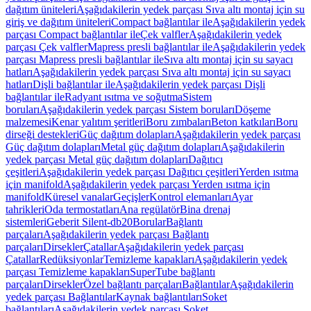
dağıtım üniteleri
Aşağıdakilerin yedek parçası Sıva altı montaj için su
giriş ve dağıtım üniteleri
Compact bağlantılar ile
Aşağıdakilerin yedek
parçası Compact bağlantılar ile
Çek valfler
Aşağıdakilerin yedek
parçası Çek valfler
Mapress presli bağlantılar ile
Aşağıdakilerin yedek
parçası Mapress presli bağlantılar ile
Sıva altı montaj için su sayacı
hatları
Aşağıdakilerin yedek parçası Sıva altı montaj için su sayacı
hatları
Dişli bağlantılar ile
Aşağıdakilerin yedek parçası Dişli
bağlantılar ile
Radyant ısıtma ve soğutma
Sistem
boruları
Aşağıdakilerin yedek parçası Sistem boruları
Döşeme
malzemesi
Kenar yalıtım şeritleri
Boru zımbaları
Beton katkıları
Boru
dirseği destekleri
Güç dağıtım dolapları
Aşağıdakilerin yedek parçası
Güç dağıtım dolapları
Metal güç dağıtım dolapları
Aşağıdakilerin
yedek parçası Metal güç dağıtım dolapları
Dağıtıcı
çeşitleri
Aşağıdakilerin yedek parçası Dağıtıcı çeşitleri
Yerden ısıtma
için manifold
Aşağıdakilerin yedek parçası Yerden ısıtma için
manifold
Küresel vanalar
Geçişler
Kontrol elemanları
Ayar
tahrikleri
Oda termostatları
Ana regülatör
Bina drenaj
sistemleri
Geberit Silent-db20
Borular
Bağlantı
parçaları
Aşağıdakilerin yedek parçası Bağlantı
parçaları
Dirsekler
Çatallar
Aşağıdakilerin yedek parçası
Çatallar
Redüksiyonlar
Temizleme kapakları
Aşağıdakilerin yedek
parçası Temizleme kapakları
SuperTube bağlantı
parçaları
Dirsekler
Özel bağlantı parçaları
Bağlantılar
Aşağıdakilerin
yedek parçası Bağlantılar
Kaynak bağlantıları
Soket
bağlantıları
Aşağıdakilerin yedek parçası Soket