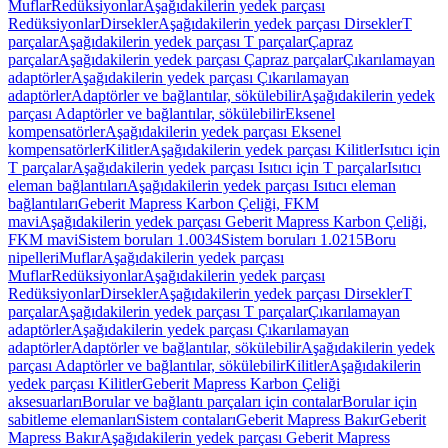
Muflar
Redüksiyonlar
Aşağıdakilerin yedek parçası
Redüksiyonlar
Dirsekler
Aşağıdakilerin yedek parçası Dirsekler
T
parçalar
Aşağıdakilerin yedek parçası T parçalar
Çapraz
parçalar
Aşağıdakilerin yedek parçası Çapraz parçalar
Çıkarılamayan
adaptörler
Aşağıdakilerin yedek parçası Çıkarılamayan
adaptörler
Adaptörler ve bağlantılar, sökülebilir
Aşağıdakilerin yedek
parçası Adaptörler ve bağlantılar, sökülebilir
Eksenel
kompensatörler
Aşağıdakilerin yedek parçası Eksenel
kompensatörler
Kilitler
Aşağıdakilerin yedek parçası Kilitler
Isıtıcı için
T parçalar
Aşağıdakilerin yedek parçası Isıtıcı için T parçalar
Isıtıcı
eleman bağlantıları
Aşağıdakilerin yedek parçası Isıtıcı eleman
bağlantıları
Geberit Mapress Karbon Çeliği, FKM
mavi
Aşağıdakilerin yedek parçası Geberit Mapress Karbon Çeliği,
FKM mavi
Sistem boruları 1.0034
Sistem boruları 1.0215
Boru
nipelleri
Muflar
Aşağıdakilerin yedek parçası
Muflar
Redüksiyonlar
Aşağıdakilerin yedek parçası
Redüksiyonlar
Dirsekler
Aşağıdakilerin yedek parçası Dirsekler
T
parçalar
Aşağıdakilerin yedek parçası T parçalar
Çıkarılamayan
adaptörler
Aşağıdakilerin yedek parçası Çıkarılamayan
adaptörler
Adaptörler ve bağlantılar, sökülebilir
Aşağıdakilerin yedek
parçası Adaptörler ve bağlantılar, sökülebilir
Kilitler
Aşağıdakilerin
yedek parçası Kilitler
Geberit Mapress Karbon Çeliği
aksesuarları
Borular ve bağlantı parçaları için contalar
Borular için
sabitleme elemanları
Sistem contaları
Geberit Mapress Bakır
Geberit
Mapress Bakır
Aşağıdakilerin yedek parçası Geberit Mapress