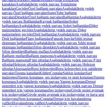
kapakları
Aşağıdakilerin yedek parçası Temizleme
kapakları
Geçişler
Özel bağlantı parçaları
Aşağıdakilerin yedek
parçası Özel bağlantı parçaları
SuperTube bağlantı
parçaları
Dirsekler
Özel bağlantı parçaları
Bağlantılar
Aşağıdakilerin
yedek parçası Bağlantılar
Kaynak bağlantıları
Soket
bağlantıları
Aşağıdakilerin yedek parçası Soket bağlantıları
Diğer
malzemelere geçişler
Aşağıdakilerin yedek parçası Diğer
malzemelere geçişler
Dişli bağlantılar
Aşağıdakilerin yedek parçası
Dişli bağlantılar
Flanş bağlantıları
Faturalı burçlar
Sıhhi tesisat
ekipmanı bağlantıları
Aşağıdakilerin yedek parçası Sıhhi tesisat
ekipmanı bağlantıları
Sifon dirsekleri
Aşağıdakilerin yedek parçası
Sifon dirsekleri
Bağlantı mufları
Aşağıdakilerin yedek parçası
Bağlantı mufları
Bağlantı manşonu
Aşağıdakilerin yedek parçası
Bağlantı manşonu
P tipi sifonlar
Aşağıdakilerin yedek parçası P tipi
sifonlar
Helezon sifonlar
Aşağıdakilerin yedek parçası Helezon
sifonlar
Aksesuarlar
Boru kelepçeleri
Boru kelepçeleri için sabitleme
parçaları
Taşıma kanalları
Kilitler
Contalar
Şablon kutuları
Sarf
malzemesi
Yangın koruması, ses izolasyonu ve nem koruması
Yangın
koruması
Aşağıdakilerin yedek parçası Yangın koruması
Drenaj
sistemleri için yangın koruması
Aşağıdakilerin yedek parçası Drenaj
sistemleri için yangın koruması
Ses izolasyonu
Gövde sesini ayırmak
için izolasyonlar
Gövde sesini ayırmak için izolasyonlar ve hava sesi
izolasyonu
Nem koruması
Contalar
Drenaj için havalandırma
valfleri
Havalandırma valfleri
Aşağıdakilerin yedek parçası