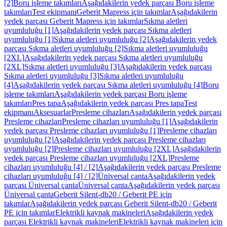
[2]
Boru işleme takımları
Aşağıdakilerin yedek parçası Boru işleme
takımları
Test ekipmanı
Geberit Mapress için takımlar
Aşağıdakilerin
yedek parçası Geberit Mapress için takımlar
Sıkma aletleri
uyumluluğu [1]
Aşağıdakilerin yedek parçası Sıkma aletleri
uyumluluğu [1]
Sıkma aletleri uyumluluğu [2]
Aşağıdakilerin yedek
parçası Sıkma aletleri uyumluluğu [2]
Sıkma aletleri uyumluluğu
[2XL]
Aşağıdakilerin yedek parçası Sıkma aletleri uyumluluğu
[2XL]
Sıkma aletleri uyumluluğu [3]
Aşağıdakilerin yedek parçası
Sıkma aletleri uyumluluğu [3]
Sıkma aletleri uyumluluğu
[4]
Aşağıdakilerin yedek parçası Sıkma aletleri uyumluluğu [4]
Boru
işleme takımları
Aşağıdakilerin yedek parçası Boru işleme
takımları
Pres tapa
Aşağıdakilerin yedek parçası Pres tapa
Test
ekipmanı
Aksesuarlar
Presleme cihazları
Aşağıdakilerin yedek parçası
Presleme cihazları
Presleme cihazları uyumluluğu [1]
Aşağıdakilerin
yedek parçası Presleme cihazları uyumluluğu [1]
Presleme cihazları
uyumluluğu [2]
Aşağıdakilerin yedek parçası Presleme cihazları
uyumluluğu [2]
Presleme cihazları uyumluluğu [2XL]
Aşağıdakilerin
yedek parçası Presleme cihazları uyumluluğu [2XL]
Presleme
cihazları uyumluluğu [4] / [2]
Aşağıdakilerin yedek parçası Presleme
cihazları uyumluluğu [4] / [2]
Üniversal çanta
Aşağıdakilerin yedek
parçası Üniversal çanta
Üniversal çanta
Aşağıdakilerin yedek parçası
Üniversal çanta
Geberit Silent-db20 / Geberit PE için
takımlar
Aşağıdakilerin yedek parçası Geberit Silent-db20 / Geberit
PE için takımlar
Elektrikli kaynak makineleri
Aşağıdakilerin yedek
parçası Elektrikli kaynak makineleri
Elektrikli kaynak makineleri için