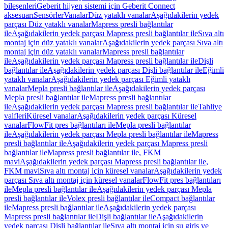
bileşenleri
Geberit hijyen sistemi için Geberit Connect
aksesuarı
Sensörler
Vanalar
Düz yataklı vanalar
Aşağıdakilerin yedek
parçası Düz yataklı vanalar
Mapress presli bağlantılar
ile
Aşağıdakilerin yedek parçası Mapress presli bağlantılar ile
Sıva altı
montaj için düz yataklı vanalar
Aşağıdakilerin yedek parçası Sıva altı
montaj için düz yataklı vanalar
Mapress presli bağlantılar
ile
Aşağıdakilerin yedek parçası Mapress presli bağlantılar ile
Dişli
bağlantılar ile
Aşağıdakilerin yedek parçası Dişli bağlantılar ile
Eğimli
yataklı vanalar
Aşağıdakilerin yedek parçası Eğimli yataklı
vanalar
Mepla presli bağlantılar ile
Aşağıdakilerin yedek parçası
Mepla presli bağlantılar ile
Mapress presli bağlantılar
ile
Aşağıdakilerin yedek parçası Mapress presli bağlantılar ile
Tahliye
valfleri
Küresel vanalar
Aşağıdakilerin yedek parçası Küresel
vanalar
FlowFit pres bağlantıları ile
Mepla presli bağlantılar
ile
Aşağıdakilerin yedek parçası Mepla presli bağlantılar ile
Mapress
presli bağlantılar ile
Aşağıdakilerin yedek parçası Mapress presli
bağlantılar ile
Mapress presli bağlantılar ile, FKM
mavi
Aşağıdakilerin yedek parçası Mapress presli bağlantılar ile,
FKM mavi
Sıva altı montaj için küresel vanalar
Aşağıdakilerin yedek
parçası Sıva altı montaj için küresel vanalar
FlowFit pres bağlantıları
ile
Mepla presli bağlantılar ile
Aşağıdakilerin yedek parçası Mepla
presli bağlantılar ile
Volex presli bağlantılar ile
Compact bağlantılar
ile
Mapress presli bağlantılar ile
Aşağıdakilerin yedek parçası
Mapress presli bağlantılar ile
Dişli bağlantılar ile
Aşağıdakilerin
yedek parçası Dişli bağlantılar ile
Sıva altı montaj için su giriş ve