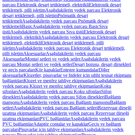
parçası Elektronik deşarj tetiklemeli, elektrikli
Elektronik deşarj
tetiklemeli, pilli işletim
Aşağıdakilerin yedek parçası Elektronik
deşarj tetiklemeli, pilli işletim
Pnömatik deşarj
tetiklemeli
Aşağıdakilerin yedek parçası Pnömatik deşarj
tetiklemeli
Basic
Aşağıdakilerin yedek parçası Basic
Sıva
üstü
Aşağıdakilerin yedek parçası Sıva üstü
Elektronik deşarj
tetiklemeli, elektrikli
Aşağıdakilerin yedek parçası Elektronik deşarj
tetiklemeli, elektrikli
Elektronik deşarj tetiklemeli, pilli
işletim
Aşağıdakilerin yedek parçası Elektronik deşarj tetiklemeli,
pilli işletim
Aksesuarlar
Aşağıdakilerin yedek parçası
Aksesuarlar
Montaj setleri ve yedek setler
Aşağıdakilerin yedek
parçası Montaj setleri ve yedek setler
Deşarj borusu, deşarj dirsekleri
ve geçiş parçaları
Kör kapaklar
Entegre kumandalar
Diğer
aksesuarlar
Klozetler, pisuvarlar ve bideler için sıhhi tesisat ekipmanı
bağlantıları
Klozet ve menfez tahliye ekipmanları
Aşağıdakilerin
yedek parçası Klozet ve menfez tahliye ekipmanları
Koku
sifonları
Aşağıdakilerin yedek parçası Koku sifonları
Sifon
dirsekleri
Aşağıdakilerin yedek parçası Sifon dirsekleri
Bağlantı
manşonu
Aşağıdakilerin yedek parçası Bağlantı manşonu
Bağlantı
setleri
Aşağıdakilerin yedek parçası Bağlantı setleri
Rezervuar dirseği
uzatma ekipmanları
Aşağıdakilerin yedek parçası Rezervuar dirseği
uzatma ekipmanları
PVC bağlantılar
Aşağıdakilerin yedek parçası
PVC bağlantılar
Adaptör contalar ve kapaklar
Geçiş ve bağlantı
parçaları
Pisuvarlar için tahliye ekipmanları
Aşağıdakilerin yedek
parçası Pisuvarlar için tahliye ekipmanları
Pisuvar