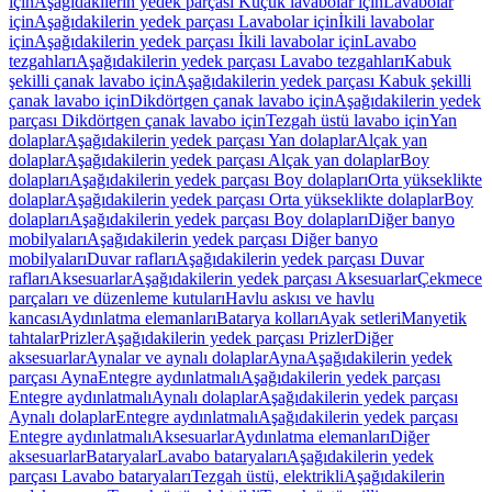
için
Aşağıdakilerin yedek parçası Küçük lavabolar için
Lavabolar
için
Aşağıdakilerin yedek parçası Lavabolar için
İkili lavabolar
için
Aşağıdakilerin yedek parçası İkili lavabolar için
Lavabo
tezgahları
Aşağıdakilerin yedek parçası Lavabo tezgahları
Kabuk
şekilli çanak lavabo için
Aşağıdakilerin yedek parçası Kabuk şekilli
çanak lavabo için
Dikdörtgen çanak lavabo için
Aşağıdakilerin yedek
parçası Dikdörtgen çanak lavabo için
Tezgah üstü lavabo için
Yan
dolaplar
Aşağıdakilerin yedek parçası Yan dolaplar
Alçak yan
dolaplar
Aşağıdakilerin yedek parçası Alçak yan dolaplar
Boy
dolapları
Aşağıdakilerin yedek parçası Boy dolapları
Orta yükseklikte
dolaplar
Aşağıdakilerin yedek parçası Orta yükseklikte dolaplar
Boy
dolapları
Aşağıdakilerin yedek parçası Boy dolapları
Diğer banyo
mobilyaları
Aşağıdakilerin yedek parçası Diğer banyo
mobilyaları
Duvar rafları
Aşağıdakilerin yedek parçası Duvar
rafları
Aksesuarlar
Aşağıdakilerin yedek parçası Aksesuarlar
Çekmece
parçaları ve düzenleme kutuları
Havlu askısı ve havlu
kancası
Aydınlatma elemanları
Batarya kolları
Ayak setleri
Manyetik
tahtalar
Prizler
Aşağıdakilerin yedek parçası Prizler
Diğer
aksesuarlar
Aynalar ve aynalı dolaplar
Ayna
Aşağıdakilerin yedek
parçası Ayna
Entegre aydınlatmalı
Aşağıdakilerin yedek parçası
Entegre aydınlatmalı
Aynalı dolaplar
Aşağıdakilerin yedek parçası
Aynalı dolaplar
Entegre aydınlatmalı
Aşağıdakilerin yedek parçası
Entegre aydınlatmalı
Aksesuarlar
Aydınlatma elemanları
Diğer
aksesuarlar
Bataryalar
Lavabo bataryaları
Aşağıdakilerin yedek
parçası Lavabo bataryaları
Tezgah üstü, elektrikli
Aşağıdakilerin