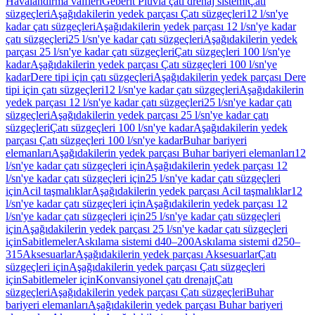
Havalandırma valfleri
Geberit Pluvia çatı drenaj sistemi
Çatı
süzgeçleri
Aşağıdakilerin yedek parçası Çatı süzgeçleri
12 l/sn'ye
kadar çatı süzgeçleri
Aşağıdakilerin yedek parçası 12 l/sn'ye kadar
çatı süzgeçleri
25 l/sn'ye kadar çatı süzgeçleri
Aşağıdakilerin yedek
parçası 25 l/sn'ye kadar çatı süzgeçleri
Çatı süzgeçleri 100 l/sn'ye
kadar
Aşağıdakilerin yedek parçası Çatı süzgeçleri 100 l/sn'ye
kadar
Dere tipi için çatı süzgeçleri
Aşağıdakilerin yedek parçası Dere
tipi için çatı süzgeçleri
12 l/sn'ye kadar çatı süzgeçleri
Aşağıdakilerin
yedek parçası 12 l/sn'ye kadar çatı süzgeçleri
25 l/sn'ye kadar çatı
süzgeçleri
Aşağıdakilerin yedek parçası 25 l/sn'ye kadar çatı
süzgeçleri
Çatı süzgeçleri 100 l/sn'ye kadar
Aşağıdakilerin yedek
parçası Çatı süzgeçleri 100 l/sn'ye kadar
Buhar bariyeri
elemanları
Aşağıdakilerin yedek parçası Buhar bariyeri elemanları
12
l/sn'ye kadar çatı süzgeçleri için
Aşağıdakilerin yedek parçası 12
l/sn'ye kadar çatı süzgeçleri için
25 l/sn'ye kadar çatı süzgeçleri
için
Acil taşmalıklar
Aşağıdakilerin yedek parçası Acil taşmalıklar
12
l/sn'ye kadar çatı süzgeçleri için
Aşağıdakilerin yedek parçası 12
l/sn'ye kadar çatı süzgeçleri için
25 l/sn'ye kadar çatı süzgeçleri
için
Aşağıdakilerin yedek parçası 25 l/sn'ye kadar çatı süzgeçleri
için
Sabitlemeler
Askılama sistemi d40–200
Askılama sistemi d250–
315
Aksesuarlar
Aşağıdakilerin yedek parçası Aksesuarlar
Çatı
süzgeçleri için
Aşağıdakilerin yedek parçası Çatı süzgeçleri
için
Sabitlemeler için
Konvansiyonel çatı drenajı
Çatı
süzgeçleri
Aşağıdakilerin yedek parçası Çatı süzgeçleri
Buhar
bariyeri elemanları
Aşağıdakilerin yedek parçası Buhar bariyeri