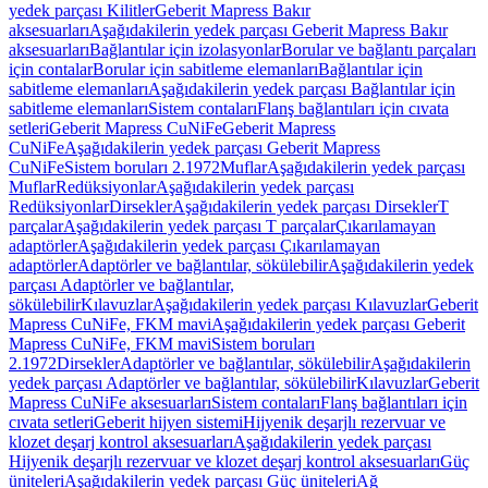
yedek parçası Kilitler
Geberit Mapress Bakır
aksesuarları
Aşağıdakilerin yedek parçası Geberit Mapress Bakır
aksesuarları
Bağlantılar için izolasyonlar
Borular ve bağlantı parçaları
için contalar
Borular için sabitleme elemanları
Bağlantılar için
sabitleme elemanları
Aşağıdakilerin yedek parçası Bağlantılar için
sabitleme elemanları
Sistem contaları
Flanş bağlantıları için cıvata
setleri
Geberit Mapress CuNiFe
Geberit Mapress
CuNiFe
Aşağıdakilerin yedek parçası Geberit Mapress
CuNiFe
Sistem boruları 2.1972
Muflar
Aşağıdakilerin yedek parçası
Muflar
Redüksiyonlar
Aşağıdakilerin yedek parçası
Redüksiyonlar
Dirsekler
Aşağıdakilerin yedek parçası Dirsekler
T
parçalar
Aşağıdakilerin yedek parçası T parçalar
Çıkarılamayan
adaptörler
Aşağıdakilerin yedek parçası Çıkarılamayan
adaptörler
Adaptörler ve bağlantılar, sökülebilir
Aşağıdakilerin yedek
parçası Adaptörler ve bağlantılar,
sökülebilir
Kılavuzlar
Aşağıdakilerin yedek parçası Kılavuzlar
Geberit
Mapress CuNiFe, FKM mavi
Aşağıdakilerin yedek parçası Geberit
Mapress CuNiFe, FKM mavi
Sistem boruları
2.1972
Dirsekler
Adaptörler ve bağlantılar, sökülebilir
Aşağıdakilerin
yedek parçası Adaptörler ve bağlantılar, sökülebilir
Kılavuzlar
Geberit
Mapress CuNiFe aksesuarları
Sistem contaları
Flanş bağlantıları için
cıvata setleri
Geberit hijyen sistemi
Hijyenik deşarjlı rezervuar ve
klozet deşarj kontrol aksesuarları
Aşağıdakilerin yedek parçası
Hijyenik deşarjlı rezervuar ve klozet deşarj kontrol aksesuarları
Güç
üniteleri
Aşağıdakilerin yedek parçası Güç üniteleri
Ağ