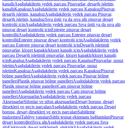
kanallı
Aşağıdakilerin yedek parçası Pisuvarlar, deşarjlı işletim,
kanallı
Kapaksız
Aşağıdakilerin yedek parçası Kapaksız
Pisuvar,
deşarjlı işletim, kanalsız
Aşağıdakilerin yedek parçası Pisuvar,
deşarjlı işletim, kanalsız
Sıva üstü ya da sıva altı pisuvar deşarj
kontrolü için
Aşağıdakilerin yedek parçası Sıva üstü ya da sıva altı
pisuvar deşarj kontrolü için
Entegre pisuvar deşarj
kontrollü
Aşağıdakilerin yedek parçası Entegre pisuvar deşarj
kontrollü
Entegre pisuvar deşarj kontrolü için
Aşağıdakilerin yedek
parçası Entegre pisuvar deşarj kontrolü için
Deşarjlı işletimli
pisuvarlar, klozet kapaklı/klozet kapağı için
Aşağıdakilerin yedek
parçası Deşarjlı işletimli pisuvarlar, klozet kapaklı/klozet kapağı
için
Kanalsız
Aşağıdakilerin yedek parçası Kanalsız
Pisuvarlar, susuz
işletim
Aşağıdakilerin yedek parçası Pisuvarlar, susuz
işletim
Kapaksız
Aşağıdakilerin yedek parçası Kapaksız
Pisuvar
bölme panelleri
Aşağıdakilerin yedek parçası Pisuvar bölme
panelleri
Plastik pisuvar bölme panelleri
Aşağıdakilerin yedek parçası
Plastik pisuvar bölme panelleri
Cam pisuvar bölme
panelleri
Aşağıdakilerin yedek parçası Cam pisuvar bölme
panelleri
Aksesuarlar
Aşağıdakilerin yedek parçası
Aksesuarlar
Sifonlar ve sifon aksesuarları
Deşarj borusu, deşarj
dirsekleri ve geçiş parçaları
Aşağıdakilerin yedek parçası Deşarj
borusu, deşarj dirsekleri ve geçiş parçaları
Sabitleme
malzemesi
Tahliye vanaları
Sıhhi tesisat ekipmanı bağlantıları
Pisuvar
deşarj kontrolleri
Sıva altı
Aşağıdakilerin yedek parçası Sıva
altı
Elektronik deşarj tetiklemeli, elektrikli
Aşağıdakilerin yedek