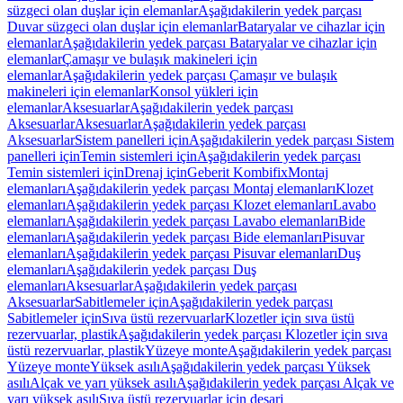
süzgeci olan duşlar için elemanlar
Aşağıdakilerin yedek parçası
Duvar süzgeci olan duşlar için elemanlar
Bataryalar ve cihazlar için
elemanlar
Aşağıdakilerin yedek parçası Bataryalar ve cihazlar için
elemanlar
Çamaşır ve bulaşık makineleri için
elemanlar
Aşağıdakilerin yedek parçası Çamaşır ve bulaşık
makineleri için elemanlar
Konsol yükleri için
elemanlar
Aksesuarlar
Aşağıdakilerin yedek parçası
Aksesuarlar
Aksesuarlar
Aşağıdakilerin yedek parçası
Aksesuarlar
Sistem panelleri için
Aşağıdakilerin yedek parçası Sistem
panelleri için
Temin sistemleri için
Aşağıdakilerin yedek parçası
Temin sistemleri için
Drenaj için
Geberit Kombifix
Montaj
elemanları
Aşağıdakilerin yedek parçası Montaj elemanları
Klozet
elemanları
Aşağıdakilerin yedek parçası Klozet elemanları
Lavabo
elemanları
Aşağıdakilerin yedek parçası Lavabo elemanları
Bide
elemanları
Aşağıdakilerin yedek parçası Bide elemanları
Pisuvar
elemanları
Aşağıdakilerin yedek parçası Pisuvar elemanları
Duş
elemanları
Aşağıdakilerin yedek parçası Duş
elemanları
Aksesuarlar
Aşağıdakilerin yedek parçası
Aksesuarlar
Sabitlemeler için
Aşağıdakilerin yedek parçası
Sabitlemeler için
Sıva üstü rezervuarlar
Klozetler için sıva üstü
rezervuarlar, plastik
Aşağıdakilerin yedek parçası Klozetler için sıva
üstü rezervuarlar, plastik
Yüzeye monte
Aşağıdakilerin yedek parçası
Yüzeye monte
Yüksek asılı
Aşağıdakilerin yedek parçası Yüksek
asılı
Alçak ve yarı yüksek asılı
Aşağıdakilerin yedek parçası Alçak ve
yarı yüksek asılı
Sıva üstü rezervuarlar için deşarj