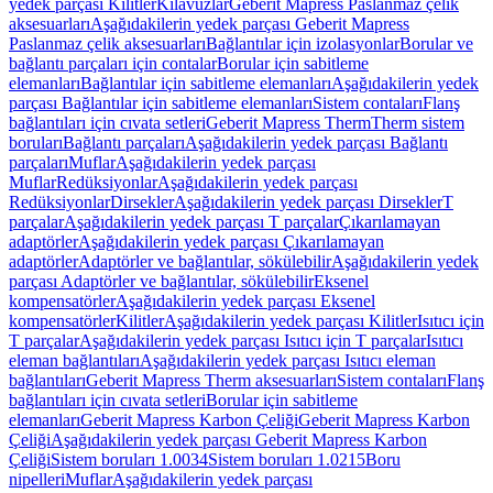
yedek parçası Kilitler
Kılavuzlar
Geberit Mapress Paslanmaz çelik
aksesuarları
Aşağıdakilerin yedek parçası Geberit Mapress
Paslanmaz çelik aksesuarları
Bağlantılar için izolasyonlar
Borular ve
bağlantı parçaları için contalar
Borular için sabitleme
elemanları
Bağlantılar için sabitleme elemanları
Aşağıdakilerin yedek
parçası Bağlantılar için sabitleme elemanları
Sistem contaları
Flanş
bağlantıları için cıvata setleri
Geberit Mapress Therm
Therm sistem
boruları
Bağlantı parçaları
Aşağıdakilerin yedek parçası Bağlantı
parçaları
Muflar
Aşağıdakilerin yedek parçası
Muflar
Redüksiyonlar
Aşağıdakilerin yedek parçası
Redüksiyonlar
Dirsekler
Aşağıdakilerin yedek parçası Dirsekler
T
parçalar
Aşağıdakilerin yedek parçası T parçalar
Çıkarılamayan
adaptörler
Aşağıdakilerin yedek parçası Çıkarılamayan
adaptörler
Adaptörler ve bağlantılar, sökülebilir
Aşağıdakilerin yedek
parçası Adaptörler ve bağlantılar, sökülebilir
Eksenel
kompensatörler
Aşağıdakilerin yedek parçası Eksenel
kompensatörler
Kilitler
Aşağıdakilerin yedek parçası Kilitler
Isıtıcı için
T parçalar
Aşağıdakilerin yedek parçası Isıtıcı için T parçalar
Isıtıcı
eleman bağlantıları
Aşağıdakilerin yedek parçası Isıtıcı eleman
bağlantıları
Geberit Mapress Therm aksesuarları
Sistem contaları
Flanş
bağlantıları için cıvata setleri
Borular için sabitleme
elemanları
Geberit Mapress Karbon Çeliği
Geberit Mapress Karbon
Çeliği
Aşağıdakilerin yedek parçası Geberit Mapress Karbon
Çeliği
Sistem boruları 1.0034
Sistem boruları 1.0215
Boru
nipelleri
Muflar
Aşağıdakilerin yedek parçası