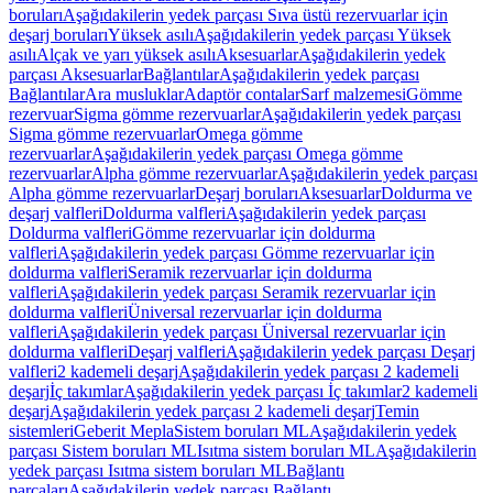
boruları
Aşağıdakilerin yedek parçası Sıva üstü rezervuarlar için
deşarj boruları
Yüksek asılı
Aşağıdakilerin yedek parçası Yüksek
asılı
Alçak ve yarı yüksek asılı
Aksesuarlar
Aşağıdakilerin yedek
parçası Aksesuarlar
Bağlantılar
Aşağıdakilerin yedek parçası
Bağlantılar
Ara musluklar
Adaptör contalar
Sarf malzemesi
Gömme
rezervuar
Sigma gömme rezervuarlar
Aşağıdakilerin yedek parçası
Sigma gömme rezervuarlar
Omega gömme
rezervuarlar
Aşağıdakilerin yedek parçası Omega gömme
rezervuarlar
Alpha gömme rezervuarlar
Aşağıdakilerin yedek parçası
Alpha gömme rezervuarlar
Deşarj boruları
Aksesuarlar
Doldurma ve
deşarj valfleri
Doldurma valfleri
Aşağıdakilerin yedek parçası
Doldurma valfleri
Gömme rezervuarlar için doldurma
valfleri
Aşağıdakilerin yedek parçası Gömme rezervuarlar için
doldurma valfleri
Seramik rezervuarlar için doldurma
valfleri
Aşağıdakilerin yedek parçası Seramik rezervuarlar için
doldurma valfleri
Üniversal rezervuarlar için doldurma
valfleri
Aşağıdakilerin yedek parçası Üniversal rezervuarlar için
doldurma valfleri
Deşarj valfleri
Aşağıdakilerin yedek parçası Deşarj
valfleri
2 kademeli deşarj
Aşağıdakilerin yedek parçası 2 kademeli
deşarj
İç takımlar
Aşağıdakilerin yedek parçası İç takımlar
2 kademeli
deşarj
Aşağıdakilerin yedek parçası 2 kademeli deşarj
Temin
sistemleri
Geberit Mepla
Sistem boruları ML
Aşağıdakilerin yedek
parçası Sistem boruları ML
Isıtma sistem boruları ML
Aşağıdakilerin
yedek parçası Isıtma sistem boruları ML
Bağlantı
parçaları
Aşağıdakilerin yedek parçası Bağlantı