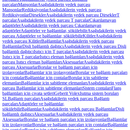
parçaları
Manşonlar
Aşağıdakilerin yedek parçası
Manşonlar
Redüksiyonlar
Aşağıdakilerin yedek parçası
Redüksiyonlar
Dirsekler
Aşağıdakilerin yedek parçası Dirsekler
T
parçalar
Aşağıdakilerin yedek parçası T parçalar
Çıkarılamayan
adaptörler
Aşağıdakilerin yedek parçası Çıkarılamayan
adaptörler
Adaptörler ve bağlantılar, sökülebilir
Aşağıdakilerin yedek
parçası Adaptörler ve bağlantılar, sökülebilir
Kilitler
Aşağıdakilerin
yedek parçası Kilitler
Bağlantılar
Aşağıdakilerin yedek parçası
Bağlantılar
Dişli bağlantılı dağıtıcı
Aşağıdakilerin yedek parçası Dişli
bağlantılı dağıtıcı
Isıtıcı için T parçalar
Aşağıdakilerin yedek parçası
Isıtıcı için T parçalar
Isıtıcı eleman bağlantıları
Aşağıdakilerin yedek
parçası Isıtıcı eleman bağlantıları
Aksesuarlar
Aşağıdakilerin yedek
parçası Aksesuarlar
Borular ve bağlantı parçaları için
izolasyonlar
Bağlantılar için izolasyonlar
Borular ve bağlantı parçaları
için contalar
Bağlantılar için contalar
Borular için sabitleme
elemanları
Bağlantılar için sabitleme elemanları
Aşağıdakilerin yedek
parçası Bağlantılar için sabitleme elemanları
Sistem contaları
Flanş
bağlantıları için cıvata setleri
Geberit Volex
Isıtma sistem boruları
SL
Bağlantı parçaları
Aşağıdakilerin yedek parçası Bağlantı
parçaları
Adaptörler ve bağlantılar,
sökülebilir
Bağlantılar
Aşağıdakilerin yedek parçası Bağlantılar
Dişli
bağlantılı dağıtıcı
Aksesuarlar
Aşağıdakilerin yedek parçası
Aksesuarlar
Borular ve bağlantı parçaları için izolasyonlar
Bağlantılar
için izolasyonlar
Borular ve bağlantı parçaları için contalar
Bağlantılar
için contalar
Borular için sabitleme elemanları
Bağlantılar için