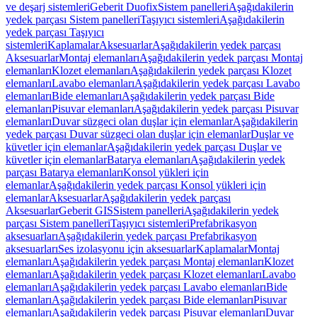
ve deşarj sistemleri
Geberit Duofix
Sistem panelleri
Aşağıdakilerin
yedek parçası Sistem panelleri
Taşıyıcı sistemleri
Aşağıdakilerin
yedek parçası Taşıyıcı
sistemleri
Kaplamalar
Aksesuarlar
Aşağıdakilerin yedek parçası
Aksesuarlar
Montaj elemanları
Aşağıdakilerin yedek parçası Montaj
elemanları
Klozet elemanları
Aşağıdakilerin yedek parçası Klozet
elemanları
Lavabo elemanları
Aşağıdakilerin yedek parçası Lavabo
elemanları
Bide elemanları
Aşağıdakilerin yedek parçası Bide
elemanları
Pisuvar elemanları
Aşağıdakilerin yedek parçası Pisuvar
elemanları
Duvar süzgeci olan duşlar için elemanlar
Aşağıdakilerin
yedek parçası Duvar süzgeci olan duşlar için elemanlar
Duşlar ve
küvetler için elemanlar
Aşağıdakilerin yedek parçası Duşlar ve
küvetler için elemanlar
Batarya elemanları
Aşağıdakilerin yedek
parçası Batarya elemanları
Konsol yükleri için
elemanlar
Aşağıdakilerin yedek parçası Konsol yükleri için
elemanlar
Aksesuarlar
Aşağıdakilerin yedek parçası
Aksesuarlar
Geberit GIS
Sistem panelleri
Aşağıdakilerin yedek
parçası Sistem panelleri
Taşıyıcı sistemleri
Prefabrikasyon
aksesuarları
Aşağıdakilerin yedek parçası Prefabrikasyon
aksesuarları
Ses izolasyonu için aksesuarlar
Kaplamalar
Montaj
elemanları
Aşağıdakilerin yedek parçası Montaj elemanları
Klozet
elemanları
Aşağıdakilerin yedek parçası Klozet elemanları
Lavabo
elemanları
Aşağıdakilerin yedek parçası Lavabo elemanları
Bide
elemanları
Aşağıdakilerin yedek parçası Bide elemanları
Pisuvar
elemanları
Aşağıdakilerin yedek parçası Pisuvar elemanları
Duvar