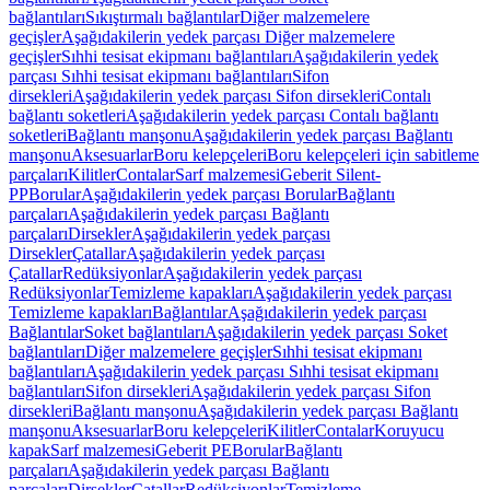
bağlantıları
Sıkıştırmalı bağlantılar
Diğer malzemelere
geçişler
Aşağıdakilerin yedek parçası Diğer malzemelere
geçişler
Sıhhi tesisat ekipmanı bağlantıları
Aşağıdakilerin yedek
parçası Sıhhi tesisat ekipmanı bağlantıları
Sifon
dirsekleri
Aşağıdakilerin yedek parçası Sifon dirsekleri
Contalı
bağlantı soketleri
Aşağıdakilerin yedek parçası Contalı bağlantı
soketleri
Bağlantı manşonu
Aşağıdakilerin yedek parçası Bağlantı
manşonu
Aksesuarlar
Boru kelepçeleri
Boru kelepçeleri için sabitleme
parçaları
Kilitler
Contalar
Sarf malzemesi
Geberit Silent-
PP
Borular
Aşağıdakilerin yedek parçası Borular
Bağlantı
parçaları
Aşağıdakilerin yedek parçası Bağlantı
parçaları
Dirsekler
Aşağıdakilerin yedek parçası
Dirsekler
Çatallar
Aşağıdakilerin yedek parçası
Çatallar
Redüksiyonlar
Aşağıdakilerin yedek parçası
Redüksiyonlar
Temizleme kapakları
Aşağıdakilerin yedek parçası
Temizleme kapakları
Bağlantılar
Aşağıdakilerin yedek parçası
Bağlantılar
Soket bağlantıları
Aşağıdakilerin yedek parçası Soket
bağlantıları
Diğer malzemelere geçişler
Sıhhi tesisat ekipmanı
bağlantıları
Aşağıdakilerin yedek parçası Sıhhi tesisat ekipmanı
bağlantıları
Sifon dirsekleri
Aşağıdakilerin yedek parçası Sifon
dirsekleri
Bağlantı manşonu
Aşağıdakilerin yedek parçası Bağlantı
manşonu
Aksesuarlar
Boru kelepçeleri
Kilitler
Contalar
Koruyucu
kapak
Sarf malzemesi
Geberit PE
Borular
Bağlantı
parçaları
Aşağıdakilerin yedek parçası Bağlantı
parçaları
Dirsekler
Çatallar
Redüksiyonlar
Temizleme