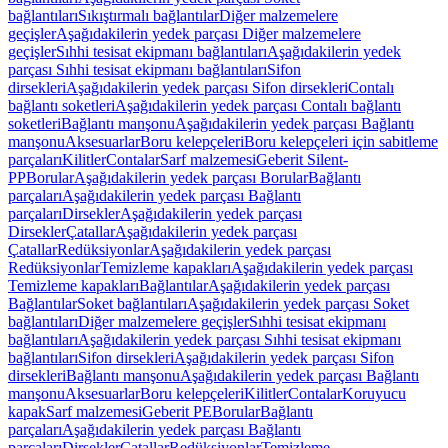
bağlantıları
Sıkıştırmalı bağlantılar
Diğer malzemelere
geçişler
Aşağıdakilerin yedek parçası Diğer malzemelere
geçişler
Sıhhi tesisat ekipmanı bağlantıları
Aşağıdakilerin yedek
parçası Sıhhi tesisat ekipmanı bağlantıları
Sifon
dirsekleri
Aşağıdakilerin yedek parçası Sifon dirsekleri
Contalı
bağlantı soketleri
Aşağıdakilerin yedek parçası Contalı bağlantı
soketleri
Bağlantı manşonu
Aşağıdakilerin yedek parçası Bağlantı
manşonu
Aksesuarlar
Boru kelepçeleri
Boru kelepçeleri için sabitleme
parçaları
Kilitler
Contalar
Sarf malzemesi
Geberit Silent-
PP
Borular
Aşağıdakilerin yedek parçası Borular
Bağlantı
parçaları
Aşağıdakilerin yedek parçası Bağlantı
parçaları
Dirsekler
Aşağıdakilerin yedek parçası
Dirsekler
Çatallar
Aşağıdakilerin yedek parçası
Çatallar
Redüksiyonlar
Aşağıdakilerin yedek parçası
Redüksiyonlar
Temizleme kapakları
Aşağıdakilerin yedek parçası
Temizleme kapakları
Bağlantılar
Aşağıdakilerin yedek parçası
Bağlantılar
Soket bağlantıları
Aşağıdakilerin yedek parçası Soket
bağlantıları
Diğer malzemelere geçişler
Sıhhi tesisat ekipmanı
bağlantıları
Aşağıdakilerin yedek parçası Sıhhi tesisat ekipmanı
bağlantıları
Sifon dirsekleri
Aşağıdakilerin yedek parçası Sifon
dirsekleri
Bağlantı manşonu
Aşağıdakilerin yedek parçası Bağlantı
manşonu
Aksesuarlar
Boru kelepçeleri
Kilitler
Contalar
Koruyucu
kapak
Sarf malzemesi
Geberit PE
Borular
Bağlantı
parçaları
Aşağıdakilerin yedek parçası Bağlantı
parçaları
Dirsekler
Çatallar
Redüksiyonlar
Temizleme