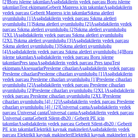
[2]
Boru işleme takımları
Aşağıdakilerin yedek parçası Boru işleme
takımları
Test ekipmanı
Geberit Mapress için takımlar
Aşağıdakilerin
yedek parçası Geberit Mapress için takımlar
Sıkma aletleri
uyumluluğu [1]
Aşağıdakilerin yedek parçası Sıkma aletleri
uyumluluğu [1]
Sıkma aletleri uyumluluğu [2]
Aşağıdakilerin yedek
parçası Sıkma aletleri uyumluluğu [2]
Sıkma aletleri uyumluluğu
[2XL]
Aşağıdakilerin yedek parçası Sıkma aletleri uyumluluğu
[2XL]
Sıkma aletleri uyumluluğu [3]
Aşağıdakilerin yedek parçası
Sıkma aletleri uyumluluğu [3]
Sıkma aletleri uyumluluğu
[4]
Aşağıdakilerin yedek parçası Sıkma aletleri uyumluluğu [4]
Boru
işleme takımları
Aşağıdakilerin yedek parçası Boru işleme
takımları
Pres tapa
Aşağıdakilerin yedek parçası Pres tapa
Test
ekipmanı
Aksesuarlar
Presleme cihazları
Aşağıdakilerin yedek parçası
Presleme cihazları
Presleme cihazları uyumluluğu [1]
Aşağıdakilerin
yedek parçası Presleme cihazları uyumluluğu [1]
Presleme cihazları
uyumluluğu [2]
Aşağıdakilerin yedek parçası Presleme cihazları
uyumluluğu [2]
Presleme cihazları uyumluluğu [2XL]
Aşağıdakilerin
yedek parçası Presleme cihazları uyumluluğu [2XL]
Presleme
cihazları uyumluluğu [4] / [2]
Aşağıdakilerin yedek parçası Presleme
cihazları uyumluluğu [4] / [2]
Üniversal çanta
Aşağıdakilerin yedek
parçası Üniversal çanta
Üniversal çanta
Aşağıdakilerin yedek parçası
Üniversal çanta
Geberit Silent-db20 / Geberit PE için
takımlar
Aşağıdakilerin yedek parçası Geberit Silent-db20 / Geberit
PE için takımlar
Elektrikli kaynak makineleri
Aşağıdakilerin yedek
parçası Elektrikli kaynak makineleri
Elektrikli kaynak makineleri için