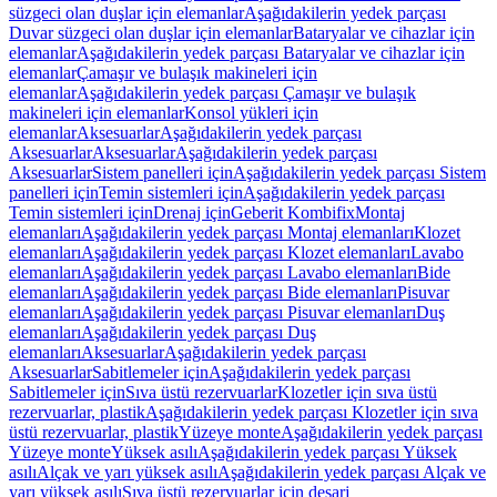
süzgeci olan duşlar için elemanlar
Aşağıdakilerin yedek parçası
Duvar süzgeci olan duşlar için elemanlar
Bataryalar ve cihazlar için
elemanlar
Aşağıdakilerin yedek parçası Bataryalar ve cihazlar için
elemanlar
Çamaşır ve bulaşık makineleri için
elemanlar
Aşağıdakilerin yedek parçası Çamaşır ve bulaşık
makineleri için elemanlar
Konsol yükleri için
elemanlar
Aksesuarlar
Aşağıdakilerin yedek parçası
Aksesuarlar
Aksesuarlar
Aşağıdakilerin yedek parçası
Aksesuarlar
Sistem panelleri için
Aşağıdakilerin yedek parçası Sistem
panelleri için
Temin sistemleri için
Aşağıdakilerin yedek parçası
Temin sistemleri için
Drenaj için
Geberit Kombifix
Montaj
elemanları
Aşağıdakilerin yedek parçası Montaj elemanları
Klozet
elemanları
Aşağıdakilerin yedek parçası Klozet elemanları
Lavabo
elemanları
Aşağıdakilerin yedek parçası Lavabo elemanları
Bide
elemanları
Aşağıdakilerin yedek parçası Bide elemanları
Pisuvar
elemanları
Aşağıdakilerin yedek parçası Pisuvar elemanları
Duş
elemanları
Aşağıdakilerin yedek parçası Duş
elemanları
Aksesuarlar
Aşağıdakilerin yedek parçası
Aksesuarlar
Sabitlemeler için
Aşağıdakilerin yedek parçası
Sabitlemeler için
Sıva üstü rezervuarlar
Klozetler için sıva üstü
rezervuarlar, plastik
Aşağıdakilerin yedek parçası Klozetler için sıva
üstü rezervuarlar, plastik
Yüzeye monte
Aşağıdakilerin yedek parçası
Yüzeye monte
Yüksek asılı
Aşağıdakilerin yedek parçası Yüksek
asılı
Alçak ve yarı yüksek asılı
Aşağıdakilerin yedek parçası Alçak ve
yarı yüksek asılı
Sıva üstü rezervuarlar için deşarj