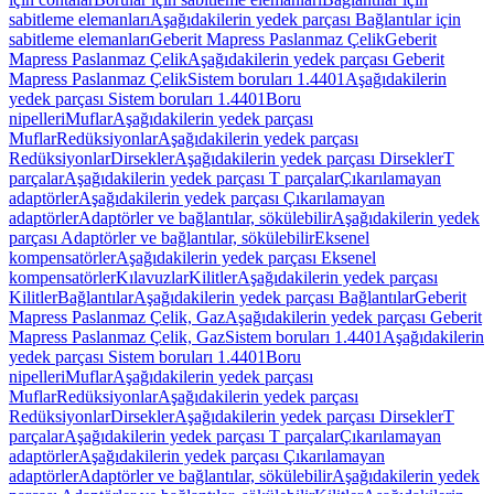
sabitleme elemanları
Aşağıdakilerin yedek parçası Bağlantılar için
sabitleme elemanları
Geberit Mapress Paslanmaz Çelik
Geberit
Mapress Paslanmaz Çelik
Aşağıdakilerin yedek parçası Geberit
Mapress Paslanmaz Çelik
Sistem boruları 1.4401
Aşağıdakilerin
yedek parçası Sistem boruları 1.4401
Boru
nipelleri
Muflar
Aşağıdakilerin yedek parçası
Muflar
Redüksiyonlar
Aşağıdakilerin yedek parçası
Redüksiyonlar
Dirsekler
Aşağıdakilerin yedek parçası Dirsekler
T
parçalar
Aşağıdakilerin yedek parçası T parçalar
Çıkarılamayan
adaptörler
Aşağıdakilerin yedek parçası Çıkarılamayan
adaptörler
Adaptörler ve bağlantılar, sökülebilir
Aşağıdakilerin yedek
parçası Adaptörler ve bağlantılar, sökülebilir
Eksenel
kompensatörler
Aşağıdakilerin yedek parçası Eksenel
kompensatörler
Kılavuzlar
Kilitler
Aşağıdakilerin yedek parçası
Kilitler
Bağlantılar
Aşağıdakilerin yedek parçası Bağlantılar
Geberit
Mapress Paslanmaz Çelik, Gaz
Aşağıdakilerin yedek parçası Geberit
Mapress Paslanmaz Çelik, Gaz
Sistem boruları 1.4401
Aşağıdakilerin
yedek parçası Sistem boruları 1.4401
Boru
nipelleri
Muflar
Aşağıdakilerin yedek parçası
Muflar
Redüksiyonlar
Aşağıdakilerin yedek parçası
Redüksiyonlar
Dirsekler
Aşağıdakilerin yedek parçası Dirsekler
T
parçalar
Aşağıdakilerin yedek parçası T parçalar
Çıkarılamayan
adaptörler
Aşağıdakilerin yedek parçası Çıkarılamayan
adaptörler
Adaptörler ve bağlantılar, sökülebilir
Aşağıdakilerin yedek