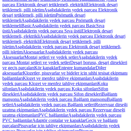
parçası Elektronik deşarj tetiklemeli, elektrikli
Elektronik deşarj
tetiklemeli, pilli işletim
Aşağıdakilerin yedek parçası Elektronik
deşarj tetiklemeli, pilli işletim
Pnömatik deşarj
tetiklemeli
Aşağıdakilerin yedek parçası Pnömatik deşarj
tetiklemeli
Basic
Aşağıdakilerin yedek parçası Basic
Sıva
üstü
Aşağıdakilerin yedek parçası Sıva üstü
Elektronik deşarj
tetiklemeli, elektrikli
Aşağıdakilerin yedek parçası Elektronik deşarj
tetiklemeli, elektrikli
Elektronik deşarj tetiklemeli, pilli
işletim
Aşağıdakilerin yedek parçası Elektronik deşarj tetiklemeli,
pilli işletim
Aksesuarlar
Aşağıdakilerin yedek parçası
Aksesuarlar
Montaj setleri ve yedek setler
Aşağıdakilerin yedek
parçası Montaj setleri ve yedek setler
Deşarj borusu, deşarj dirsekleri
ve geçiş parçaları
Kör kapaklar
Entegre kumandalar
Diğer
aksesuarlar
Klozetler, pisuvarlar ve bideler için sıhhi tesisat ekipmanı
bağlantıları
Klozet ve menfez tahliye ekipmanları
Aşağıdakilerin
yedek parçası Klozet ve menfez tahliye ekipmanları
Koku
sifonları
Aşağıdakilerin yedek parçası Koku sifonları
Sifon
dirsekleri
Aşağıdakilerin yedek parçası Sifon dirsekleri
Bağlantı
manşonu
Aşağıdakilerin yedek parçası Bağlantı manşonu
Bağlantı
setleri
Aşağıdakilerin yedek parçası Bağlantı setleri
Rezervuar dirseği
uzatma ekipmanları
Aşağıdakilerin yedek parçası Rezervuar dirseği
uzatma ekipmanları
PVC bağlantılar
Aşağıdakilerin yedek parçası
PVC bağlantılar
Adaptör contalar ve kapaklar
Geçiş ve bağlantı
parçaları
Pisuvarlar için tahliye ekipmanları
Aşağıdakilerin yedek
parçası Pisuvarlar için tahliye ekipmanları
Pisuvar