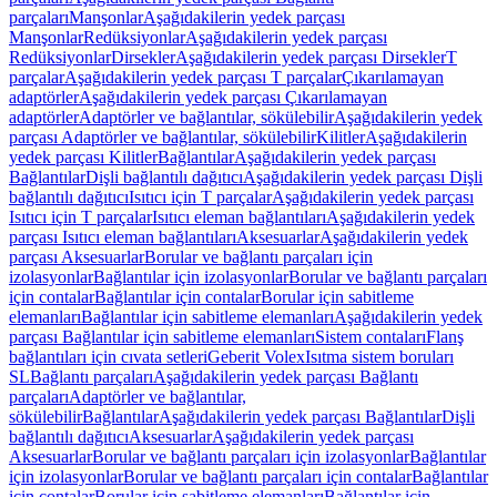
parçaları
Manşonlar
Aşağıdakilerin yedek parçası
Manşonlar
Redüksiyonlar
Aşağıdakilerin yedek parçası
Redüksiyonlar
Dirsekler
Aşağıdakilerin yedek parçası Dirsekler
T
parçalar
Aşağıdakilerin yedek parçası T parçalar
Çıkarılamayan
adaptörler
Aşağıdakilerin yedek parçası Çıkarılamayan
adaptörler
Adaptörler ve bağlantılar, sökülebilir
Aşağıdakilerin yedek
parçası Adaptörler ve bağlantılar, sökülebilir
Kilitler
Aşağıdakilerin
yedek parçası Kilitler
Bağlantılar
Aşağıdakilerin yedek parçası
Bağlantılar
Dişli bağlantılı dağıtıcı
Aşağıdakilerin yedek parçası Dişli
bağlantılı dağıtıcı
Isıtıcı için T parçalar
Aşağıdakilerin yedek parçası
Isıtıcı için T parçalar
Isıtıcı eleman bağlantıları
Aşağıdakilerin yedek
parçası Isıtıcı eleman bağlantıları
Aksesuarlar
Aşağıdakilerin yedek
parçası Aksesuarlar
Borular ve bağlantı parçaları için
izolasyonlar
Bağlantılar için izolasyonlar
Borular ve bağlantı parçaları
için contalar
Bağlantılar için contalar
Borular için sabitleme
elemanları
Bağlantılar için sabitleme elemanları
Aşağıdakilerin yedek
parçası Bağlantılar için sabitleme elemanları
Sistem contaları
Flanş
bağlantıları için cıvata setleri
Geberit Volex
Isıtma sistem boruları
SL
Bağlantı parçaları
Aşağıdakilerin yedek parçası Bağlantı
parçaları
Adaptörler ve bağlantılar,
sökülebilir
Bağlantılar
Aşağıdakilerin yedek parçası Bağlantılar
Dişli
bağlantılı dağıtıcı
Aksesuarlar
Aşağıdakilerin yedek parçası
Aksesuarlar
Borular ve bağlantı parçaları için izolasyonlar
Bağlantılar
için izolasyonlar
Borular ve bağlantı parçaları için contalar
Bağlantılar
için contalar
Borular için sabitleme elemanları
Bağlantılar için