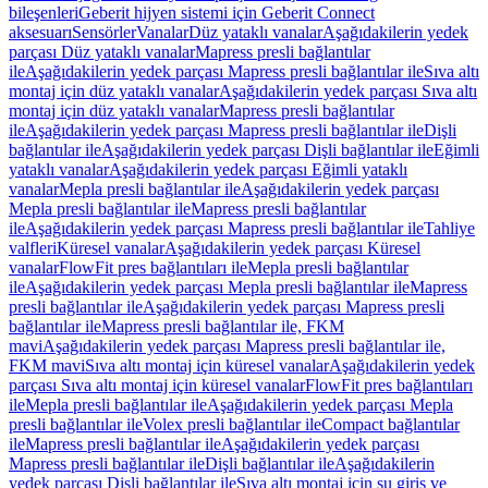
bileşenleri
Geberit hijyen sistemi için Geberit Connect
aksesuarı
Sensörler
Vanalar
Düz yataklı vanalar
Aşağıdakilerin yedek
parçası Düz yataklı vanalar
Mapress presli bağlantılar
ile
Aşağıdakilerin yedek parçası Mapress presli bağlantılar ile
Sıva altı
montaj için düz yataklı vanalar
Aşağıdakilerin yedek parçası Sıva altı
montaj için düz yataklı vanalar
Mapress presli bağlantılar
ile
Aşağıdakilerin yedek parçası Mapress presli bağlantılar ile
Dişli
bağlantılar ile
Aşağıdakilerin yedek parçası Dişli bağlantılar ile
Eğimli
yataklı vanalar
Aşağıdakilerin yedek parçası Eğimli yataklı
vanalar
Mepla presli bağlantılar ile
Aşağıdakilerin yedek parçası
Mepla presli bağlantılar ile
Mapress presli bağlantılar
ile
Aşağıdakilerin yedek parçası Mapress presli bağlantılar ile
Tahliye
valfleri
Küresel vanalar
Aşağıdakilerin yedek parçası Küresel
vanalar
FlowFit pres bağlantıları ile
Mepla presli bağlantılar
ile
Aşağıdakilerin yedek parçası Mepla presli bağlantılar ile
Mapress
presli bağlantılar ile
Aşağıdakilerin yedek parçası Mapress presli
bağlantılar ile
Mapress presli bağlantılar ile, FKM
mavi
Aşağıdakilerin yedek parçası Mapress presli bağlantılar ile,
FKM mavi
Sıva altı montaj için küresel vanalar
Aşağıdakilerin yedek
parçası Sıva altı montaj için küresel vanalar
FlowFit pres bağlantıları
ile
Mepla presli bağlantılar ile
Aşağıdakilerin yedek parçası Mepla
presli bağlantılar ile
Volex presli bağlantılar ile
Compact bağlantılar
ile
Mapress presli bağlantılar ile
Aşağıdakilerin yedek parçası
Mapress presli bağlantılar ile
Dişli bağlantılar ile
Aşağıdakilerin
yedek parçası Dişli bağlantılar ile
Sıva altı montaj için su giriş ve