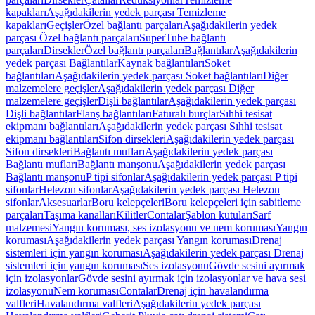
kapakları
Aşağıdakilerin yedek parçası Temizleme
kapakları
Geçişler
Özel bağlantı parçaları
Aşağıdakilerin yedek
parçası Özel bağlantı parçaları
SuperTube bağlantı
parçaları
Dirsekler
Özel bağlantı parçaları
Bağlantılar
Aşağıdakilerin
yedek parçası Bağlantılar
Kaynak bağlantıları
Soket
bağlantıları
Aşağıdakilerin yedek parçası Soket bağlantıları
Diğer
malzemelere geçişler
Aşağıdakilerin yedek parçası Diğer
malzemelere geçişler
Dişli bağlantılar
Aşağıdakilerin yedek parçası
Dişli bağlantılar
Flanş bağlantıları
Faturalı burçlar
Sıhhi tesisat
ekipmanı bağlantıları
Aşağıdakilerin yedek parçası Sıhhi tesisat
ekipmanı bağlantıları
Sifon dirsekleri
Aşağıdakilerin yedek parçası
Sifon dirsekleri
Bağlantı mufları
Aşağıdakilerin yedek parçası
Bağlantı mufları
Bağlantı manşonu
Aşağıdakilerin yedek parçası
Bağlantı manşonu
P tipi sifonlar
Aşağıdakilerin yedek parçası P tipi
sifonlar
Helezon sifonlar
Aşağıdakilerin yedek parçası Helezon
sifonlar
Aksesuarlar
Boru kelepçeleri
Boru kelepçeleri için sabitleme
parçaları
Taşıma kanalları
Kilitler
Contalar
Şablon kutuları
Sarf
malzemesi
Yangın koruması, ses izolasyonu ve nem koruması
Yangın
koruması
Aşağıdakilerin yedek parçası Yangın koruması
Drenaj
sistemleri için yangın koruması
Aşağıdakilerin yedek parçası Drenaj
sistemleri için yangın koruması
Ses izolasyonu
Gövde sesini ayırmak
için izolasyonlar
Gövde sesini ayırmak için izolasyonlar ve hava sesi
izolasyonu
Nem koruması
Contalar
Drenaj için havalandırma
valfleri
Havalandırma valfleri
Aşağıdakilerin yedek parçası