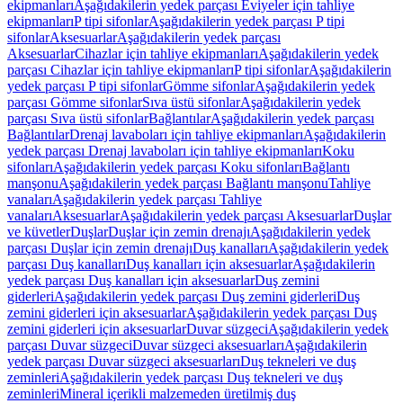
ekipmanları
Aşağıdakilerin yedek parçası Eviyeler için tahliye
ekipmanları
P tipi sifonlar
Aşağıdakilerin yedek parçası P tipi
sifonlar
Aksesuarlar
Aşağıdakilerin yedek parçası
Aksesuarlar
Cihazlar için tahliye ekipmanları
Aşağıdakilerin yedek
parçası Cihazlar için tahliye ekipmanları
P tipi sifonlar
Aşağıdakilerin
yedek parçası P tipi sifonlar
Gömme sifonlar
Aşağıdakilerin yedek
parçası Gömme sifonlar
Sıva üstü sifonlar
Aşağıdakilerin yedek
parçası Sıva üstü sifonlar
Bağlantılar
Aşağıdakilerin yedek parçası
Bağlantılar
Drenaj lavaboları için tahliye ekipmanları
Aşağıdakilerin
yedek parçası Drenaj lavaboları için tahliye ekipmanları
Koku
sifonları
Aşağıdakilerin yedek parçası Koku sifonları
Bağlantı
manşonu
Aşağıdakilerin yedek parçası Bağlantı manşonu
Tahliye
vanaları
Aşağıdakilerin yedek parçası Tahliye
vanaları
Aksesuarlar
Aşağıdakilerin yedek parçası Aksesuarlar
Duşlar
ve küvetler
Duşlar
Duşlar için zemin drenajı
Aşağıdakilerin yedek
parçası Duşlar için zemin drenajı
Duş kanalları
Aşağıdakilerin yedek
parçası Duş kanalları
Duş kanalları için aksesuarlar
Aşağıdakilerin
yedek parçası Duş kanalları için aksesuarlar
Duş zemini
giderleri
Aşağıdakilerin yedek parçası Duş zemini giderleri
Duş
zemini giderleri için aksesuarlar
Aşağıdakilerin yedek parçası Duş
zemini giderleri için aksesuarlar
Duvar süzgeci
Aşağıdakilerin yedek
parçası Duvar süzgeci
Duvar süzgeci aksesuarları
Aşağıdakilerin
yedek parçası Duvar süzgeci aksesuarları
Duş tekneleri ve duş
zeminleri
Aşağıdakilerin yedek parçası Duş tekneleri ve duş
zeminleri
Mineral içerikli malzemeden üretilmiş duş