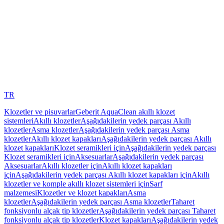
TR
Klozetler ve pisuvarlar
Geberit AquaClean akıllı klozet
sistemleri
Akıllı klozetler
Aşağıdakilerin yedek parçası Akıllı
klozetler
Asma klozetler
Aşağıdakilerin yedek parçası Asma
klozetler
Akıllı klozet kapakları
Aşağıdakilerin yedek parçası Akıllı
klozet kapakları
Klozet seramikleri için
Aşağıdakilerin yedek parçası
Klozet seramikleri için
Aksesuarlar
Aşağıdakilerin yedek parçası
Aksesuarlar
Akıllı klozetler için
Akıllı klozet kapakları
için
Aşağıdakilerin yedek parçası Akıllı klozet kapakları için
Akıllı
klozetler ve komple akıllı klozet sistemleri için
Sarf
malzemesi
Klozetler ve klozet kapakları
Asma
klozetler
Aşağıdakilerin yedek parçası Asma klozetler
Taharet
fonksiyonlu alçak tip klozetler
Aşağıdakilerin yedek parçası Taharet
fonksiyonlu alçak tip klozetler
Klozet kapakları
Aşağıdakilerin yedek