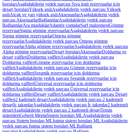
boruları
Aşağıdakilerin yedek parçası Sıva üstü rezervuarlar için
deşarj boruları
Yüksek asılı
Aşağıdakilerin yedek parçası Yüksek
asılı
Alçak ve yarı yüksek asılı
Aksesuarlar
Aşağıdakilerin yedek
parçası Aksesuarlar
Bağlantılar
Aşağıdakilerin yedek parçası
Bağlantılar
Ara musluklar
Adaptör contalar
Sarf malzemesi
Gömme
rezervuar
Sigma gömme rezervuarlar
Aşağıdakilerin yedek parçası
Sigma gömme rezervuarlar
Omega gömme
rezervuarlar
Aşağıdakilerin yedek parçası Omega gömme
rezervuarlar
Alpha gömme rezervuarlar
Aşağıdakilerin yedek parçası
Alpha gömme rezervuarlar
Deşarj boruları
Aksesuarlar
Doldurma ve
deşarj valfleri
Doldurma valfleri
Aşağıdakilerin yedek parçası
Doldurma valfleri
Gömme rezervuarlar için doldurma
valfleri
Aşağıdakilerin yedek parçası Gömme rezervuarlar için
doldurma valfleri
Seramik rezervuarlar için doldurma
valfleri
Aşağıdakilerin yedek parçası Seramik rezervuarlar için
doldurma valfleri
Üniversal rezervuarlar için doldurma
valfleri
Aşağıdakilerin yedek parçası Üniversal rezervuarlar için
doldurma valfleri
Deşarj valfleri
Aşağıdakilerin yedek parçası Deşarj
valfleri
2 kademeli deşarj
Aşağıdakilerin yedek parçası 2 kademeli
deşarj
İç takımlar
Aşağıdakilerin yedek parçası İç takımlar
2 kademeli
deşarj
Aşağıdakilerin yedek parçası 2 kademeli deşarj
Temin
sistemleri
Geberit Mepla
Sistem boruları ML
Aşağıdakilerin yedek
parçası Sistem boruları ML
Isıtma sistem boruları ML
Aşağıdakilerin
yedek parçası Isıtma sistem boruları ML
Bağlantı
parçaları
Aşağıdakilerin yedek parçası Bağlantı