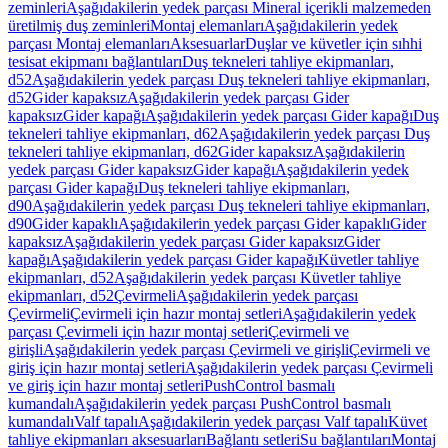
zeminleri
Aşağıdakilerin yedek parçası Mineral içerikli malzemeden
üretilmiş duş zeminleri
Montaj elemanları
Aşağıdakilerin yedek
parçası Montaj elemanları
Aksesuarlar
Duşlar ve küvetler için sıhhi
tesisat ekipmanı bağlantıları
Duş tekneleri tahliye ekipmanları,
d52
Aşağıdakilerin yedek parçası Duş tekneleri tahliye ekipmanları,
d52
Gider kapaksız
Aşağıdakilerin yedek parçası Gider
kapaksız
Gider kapağı
Aşağıdakilerin yedek parçası Gider kapağı
Duş
tekneleri tahliye ekipmanları, d62
Aşağıdakilerin yedek parçası Duş
tekneleri tahliye ekipmanları, d62
Gider kapaksız
Aşağıdakilerin
yedek parçası Gider kapaksız
Gider kapağı
Aşağıdakilerin yedek
parçası Gider kapağı
Duş tekneleri tahliye ekipmanları,
d90
Aşağıdakilerin yedek parçası Duş tekneleri tahliye ekipmanları,
d90
Gider kapaklı
Aşağıdakilerin yedek parçası Gider kapaklı
Gider
kapaksız
Aşağıdakilerin yedek parçası Gider kapaksız
Gider
kapağı
Aşağıdakilerin yedek parçası Gider kapağı
Küvetler tahliye
ekipmanları, d52
Aşağıdakilerin yedek parçası Küvetler tahliye
ekipmanları, d52
Çevirmeli
Aşağıdakilerin yedek parçası
Çevirmeli
Çevirmeli için hazır montaj setleri
Aşağıdakilerin yedek
parçası Çevirmeli için hazır montaj setleri
Çevirmeli ve
girişli
Aşağıdakilerin yedek parçası Çevirmeli ve girişli
Çevirmeli ve
giriş için hazır montaj setleri
Aşağıdakilerin yedek parçası Çevirmeli
ve giriş için hazır montaj setleri
PushControl basmalı
kumandalı
Aşağıdakilerin yedek parçası PushControl basmalı
kumandalı
Valf tapalı
Aşağıdakilerin yedek parçası Valf tapalı
Küvet
tahliye ekipmanları aksesuarları
Bağlantı setleri
Su bağlantıları
Montaj