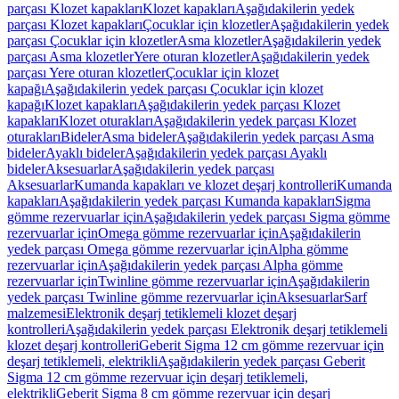
parçası Klozet kapakları
Klozet kapakları
Aşağıdakilerin yedek
parçası Klozet kapakları
Çocuklar için klozetler
Aşağıdakilerin yedek
parçası Çocuklar için klozetler
Asma klozetler
Aşağıdakilerin yedek
parçası Asma klozetler
Yere oturan klozetler
Aşağıdakilerin yedek
parçası Yere oturan klozetler
Çocuklar için klozet
kapağı
Aşağıdakilerin yedek parçası Çocuklar için klozet
kapağı
Klozet kapakları
Aşağıdakilerin yedek parçası Klozet
kapakları
Klozet oturakları
Aşağıdakilerin yedek parçası Klozet
oturakları
Bideler
Asma bideler
Aşağıdakilerin yedek parçası Asma
bideler
Ayaklı bideler
Aşağıdakilerin yedek parçası Ayaklı
bideler
Aksesuarlar
Aşağıdakilerin yedek parçası
Aksesuarlar
Kumanda kapakları ve klozet deşarj kontrolleri
Kumanda
kapakları
Aşağıdakilerin yedek parçası Kumanda kapakları
Sigma
gömme rezervuarlar için
Aşağıdakilerin yedek parçası Sigma gömme
rezervuarlar için
Omega gömme rezervuarlar için
Aşağıdakilerin
yedek parçası Omega gömme rezervuarlar için
Alpha gömme
rezervuarlar için
Aşağıdakilerin yedek parçası Alpha gömme
rezervuarlar için
Twinline gömme rezervuarlar için
Aşağıdakilerin
yedek parçası Twinline gömme rezervuarlar için
Aksesuarlar
Sarf
malzemesi
Elektronik deşarj tetiklemeli klozet deşarj
kontrolleri
Aşağıdakilerin yedek parçası Elektronik deşarj tetiklemeli
klozet deşarj kontrolleri
Geberit Sigma 12 cm gömme rezervuar için
deşarj tetiklemeli, elektrikli
Aşağıdakilerin yedek parçası Geberit
Sigma 12 cm gömme rezervuar için deşarj tetiklemeli,
elektrikli
Geberit Sigma 8 cm gömme rezervuar için deşarj