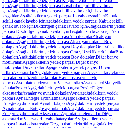
için
Aşağıdakilerin yedek parçası Küçük lavabolar için
Lavabolar
için
Aşağıdakilerin yedek parçası Lavabolar için
İkili lavabolar
için
Aşağıdakilerin yedek parçası İkili lavabolar için
Lavabo
tezgahları
Aşağıdakilerin yedek parçası Lavabo tezgahları
Kabuk
şekilli çanak lavabo için
Aşağıdakilerin yedek parçası Kabuk şekilli
çanak lavabo için
Dikdörtgen çanak lavabo için
Aşağıdakilerin yedek
parçası Dikdörtgen çanak lavabo için
Tezgah üstü lavabo için
Yan
dolaplar
Aşağıdakilerin yedek parçası Yan dolaplar
Alçak yan
dolaplar
Aşağıdakilerin yedek parçası Alçak yan dolaplar
Boy
dolapları
Aşağıdakilerin yedek parçası Boy dolapları
Orta yükseklikte
dolaplar
Aşağıdakilerin yedek parçası Orta yükseklikte dolaplar
Boy
dolapları
Aşağıdakilerin yedek parçası Boy dolapları
Diğer banyo
mobilyaları
Aşağıdakilerin yedek parçası Diğer banyo
mobilyaları
Duvar rafları
Aşağıdakilerin yedek parçası Duvar
rafları
Aksesuarlar
Aşağıdakilerin yedek parçası Aksesuarlar
Çekmece
parçaları ve düzenleme kutuları
Havlu askısı ve havlu
kancası
Aydınlatma elemanları
Batarya kolları
Ayak setleri
Manyetik
tahtalar
Prizler
Aşağıdakilerin yedek parçası Prizler
Diğer
aksesuarlar
Aynalar ve aynalı dolaplar
Ayna
Aşağıdakilerin yedek
parçası Ayna
Entegre aydınlatmalı
Aşağıdakilerin yedek parçası
Entegre aydınlatmalı
Aynalı dolaplar
Aşağıdakilerin yedek parçası
Aynalı dolaplar
Entegre aydınlatmalı
Aşağıdakilerin yedek parçası
Entegre aydınlatmalı
Aksesuarlar
Aydınlatma elemanları
Diğer
aksesuarlar
Bataryalar
Lavabo bataryaları
Aşağıdakilerin yedek
parçası Lavabo bataryaları
Tezgah üstü, elektrikli
Aşağıdakilerin