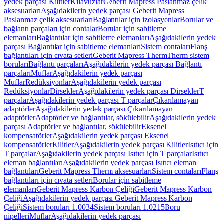
yedek parçası Kilitler
Kılavuzlar
Geberit Mapress Paslanmaz çelik
aksesuarları
Aşağıdakilerin yedek parçası Geberit Mapress
Paslanmaz çelik aksesuarları
Bağlantılar için izolasyonlar
Borular ve
bağlantı parçaları için contalar
Borular için sabitleme
elemanları
Bağlantılar için sabitleme elemanları
Aşağıdakilerin yedek
parçası Bağlantılar için sabitleme elemanları
Sistem contaları
Flanş
bağlantıları için cıvata setleri
Geberit Mapress Therm
Therm sistem
boruları
Bağlantı parçaları
Aşağıdakilerin yedek parçası Bağlantı
parçaları
Muflar
Aşağıdakilerin yedek parçası
Muflar
Redüksiyonlar
Aşağıdakilerin yedek parçası
Redüksiyonlar
Dirsekler
Aşağıdakilerin yedek parçası Dirsekler
T
parçalar
Aşağıdakilerin yedek parçası T parçalar
Çıkarılamayan
adaptörler
Aşağıdakilerin yedek parçası Çıkarılamayan
adaptörler
Adaptörler ve bağlantılar, sökülebilir
Aşağıdakilerin yedek
parçası Adaptörler ve bağlantılar, sökülebilir
Eksenel
kompensatörler
Aşağıdakilerin yedek parçası Eksenel
kompensatörler
Kilitler
Aşağıdakilerin yedek parçası Kilitler
Isıtıcı için
T parçalar
Aşağıdakilerin yedek parçası Isıtıcı için T parçalar
Isıtıcı
eleman bağlantıları
Aşağıdakilerin yedek parçası Isıtıcı eleman
bağlantıları
Geberit Mapress Therm aksesuarları
Sistem contaları
Flanş
bağlantıları için cıvata setleri
Borular için sabitleme
elemanları
Geberit Mapress Karbon Çeliği
Geberit Mapress Karbon
Çeliği
Aşağıdakilerin yedek parçası Geberit Mapress Karbon
Çeliği
Sistem boruları 1.0034
Sistem boruları 1.0215
Boru
nipelleri
Muflar
Aşağıdakilerin yedek parçası