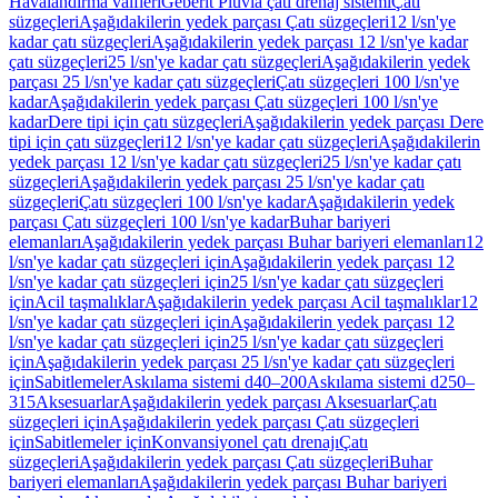
Havalandırma valfleri
Geberit Pluvia çatı drenaj sistemi
Çatı
süzgeçleri
Aşağıdakilerin yedek parçası Çatı süzgeçleri
12 l/sn'ye
kadar çatı süzgeçleri
Aşağıdakilerin yedek parçası 12 l/sn'ye kadar
çatı süzgeçleri
25 l/sn'ye kadar çatı süzgeçleri
Aşağıdakilerin yedek
parçası 25 l/sn'ye kadar çatı süzgeçleri
Çatı süzgeçleri 100 l/sn'ye
kadar
Aşağıdakilerin yedek parçası Çatı süzgeçleri 100 l/sn'ye
kadar
Dere tipi için çatı süzgeçleri
Aşağıdakilerin yedek parçası Dere
tipi için çatı süzgeçleri
12 l/sn'ye kadar çatı süzgeçleri
Aşağıdakilerin
yedek parçası 12 l/sn'ye kadar çatı süzgeçleri
25 l/sn'ye kadar çatı
süzgeçleri
Aşağıdakilerin yedek parçası 25 l/sn'ye kadar çatı
süzgeçleri
Çatı süzgeçleri 100 l/sn'ye kadar
Aşağıdakilerin yedek
parçası Çatı süzgeçleri 100 l/sn'ye kadar
Buhar bariyeri
elemanları
Aşağıdakilerin yedek parçası Buhar bariyeri elemanları
12
l/sn'ye kadar çatı süzgeçleri için
Aşağıdakilerin yedek parçası 12
l/sn'ye kadar çatı süzgeçleri için
25 l/sn'ye kadar çatı süzgeçleri
için
Acil taşmalıklar
Aşağıdakilerin yedek parçası Acil taşmalıklar
12
l/sn'ye kadar çatı süzgeçleri için
Aşağıdakilerin yedek parçası 12
l/sn'ye kadar çatı süzgeçleri için
25 l/sn'ye kadar çatı süzgeçleri
için
Aşağıdakilerin yedek parçası 25 l/sn'ye kadar çatı süzgeçleri
için
Sabitlemeler
Askılama sistemi d40–200
Askılama sistemi d250–
315
Aksesuarlar
Aşağıdakilerin yedek parçası Aksesuarlar
Çatı
süzgeçleri için
Aşağıdakilerin yedek parçası Çatı süzgeçleri
için
Sabitlemeler için
Konvansiyonel çatı drenajı
Çatı
süzgeçleri
Aşağıdakilerin yedek parçası Çatı süzgeçleri
Buhar
bariyeri elemanları
Aşağıdakilerin yedek parçası Buhar bariyeri