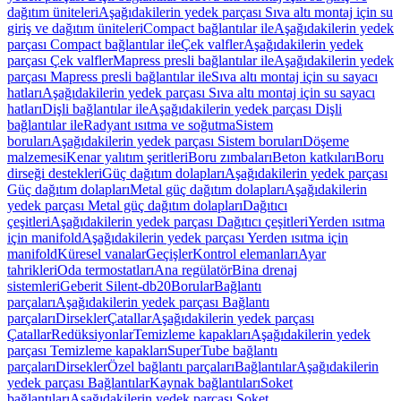
dağıtım üniteleri
Aşağıdakilerin yedek parçası Sıva altı montaj için su
giriş ve dağıtım üniteleri
Compact bağlantılar ile
Aşağıdakilerin yedek
parçası Compact bağlantılar ile
Çek valfler
Aşağıdakilerin yedek
parçası Çek valfler
Mapress presli bağlantılar ile
Aşağıdakilerin yedek
parçası Mapress presli bağlantılar ile
Sıva altı montaj için su sayacı
hatları
Aşağıdakilerin yedek parçası Sıva altı montaj için su sayacı
hatları
Dişli bağlantılar ile
Aşağıdakilerin yedek parçası Dişli
bağlantılar ile
Radyant ısıtma ve soğutma
Sistem
boruları
Aşağıdakilerin yedek parçası Sistem boruları
Döşeme
malzemesi
Kenar yalıtım şeritleri
Boru zımbaları
Beton katkıları
Boru
dirseği destekleri
Güç dağıtım dolapları
Aşağıdakilerin yedek parçası
Güç dağıtım dolapları
Metal güç dağıtım dolapları
Aşağıdakilerin
yedek parçası Metal güç dağıtım dolapları
Dağıtıcı
çeşitleri
Aşağıdakilerin yedek parçası Dağıtıcı çeşitleri
Yerden ısıtma
için manifold
Aşağıdakilerin yedek parçası Yerden ısıtma için
manifold
Küresel vanalar
Geçişler
Kontrol elemanları
Ayar
tahrikleri
Oda termostatları
Ana regülatör
Bina drenaj
sistemleri
Geberit Silent-db20
Borular
Bağlantı
parçaları
Aşağıdakilerin yedek parçası Bağlantı
parçaları
Dirsekler
Çatallar
Aşağıdakilerin yedek parçası
Çatallar
Redüksiyonlar
Temizleme kapakları
Aşağıdakilerin yedek
parçası Temizleme kapakları
SuperTube bağlantı
parçaları
Dirsekler
Özel bağlantı parçaları
Bağlantılar
Aşağıdakilerin
yedek parçası Bağlantılar
Kaynak bağlantıları
Soket
bağlantıları
Aşağıdakilerin yedek parçası Soket