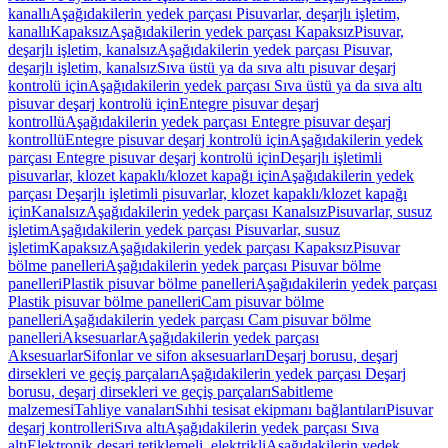
kanallı
Aşağıdakilerin yedek parçası Pisuvarlar, deşarjlı işletim,
kanallı
Kapaksız
Aşağıdakilerin yedek parçası Kapaksız
Pisuvar,
deşarjlı işletim, kanalsız
Aşağıdakilerin yedek parçası Pisuvar,
deşarjlı işletim, kanalsız
Sıva üstü ya da sıva altı pisuvar deşarj
kontrolü için
Aşağıdakilerin yedek parçası Sıva üstü ya da sıva altı
pisuvar deşarj kontrolü için
Entegre pisuvar deşarj
kontrollü
Aşağıdakilerin yedek parçası Entegre pisuvar deşarj
kontrollü
Entegre pisuvar deşarj kontrolü için
Aşağıdakilerin yedek
parçası Entegre pisuvar deşarj kontrolü için
Deşarjlı işletimli
pisuvarlar, klozet kapaklı/klozet kapağı için
Aşağıdakilerin yedek
parçası Deşarjlı işletimli pisuvarlar, klozet kapaklı/klozet kapağı
için
Kanalsız
Aşağıdakilerin yedek parçası Kanalsız
Pisuvarlar, susuz
işletim
Aşağıdakilerin yedek parçası Pisuvarlar, susuz
işletim
Kapaksız
Aşağıdakilerin yedek parçası Kapaksız
Pisuvar
bölme panelleri
Aşağıdakilerin yedek parçası Pisuvar bölme
panelleri
Plastik pisuvar bölme panelleri
Aşağıdakilerin yedek parçası
Plastik pisuvar bölme panelleri
Cam pisuvar bölme
panelleri
Aşağıdakilerin yedek parçası Cam pisuvar bölme
panelleri
Aksesuarlar
Aşağıdakilerin yedek parçası
Aksesuarlar
Sifonlar ve sifon aksesuarları
Deşarj borusu, deşarj
dirsekleri ve geçiş parçaları
Aşağıdakilerin yedek parçası Deşarj
borusu, deşarj dirsekleri ve geçiş parçaları
Sabitleme
malzemesi
Tahliye vanaları
Sıhhi tesisat ekipmanı bağlantıları
Pisuvar
deşarj kontrolleri
Sıva altı
Aşağıdakilerin yedek parçası Sıva
altı
Elektronik deşarj tetiklemeli, elektrikli
Aşağıdakilerin yedek