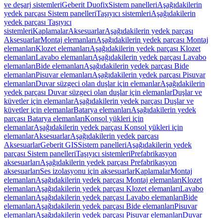
ve deşarj sistemleri
Geberit Duofix
Sistem panelleri
Aşağıdakilerin
yedek parçası Sistem panelleri
Taşıyıcı sistemleri
Aşağıdakilerin
yedek parçası Taşıyıcı
sistemleri
Kaplamalar
Aksesuarlar
Aşağıdakilerin yedek parçası
Aksesuarlar
Montaj elemanları
Aşağıdakilerin yedek parçası Montaj
elemanları
Klozet elemanları
Aşağıdakilerin yedek parçası Klozet
elemanları
Lavabo elemanları
Aşağıdakilerin yedek parçası Lavabo
elemanları
Bide elemanları
Aşağıdakilerin yedek parçası Bide
elemanları
Pisuvar elemanları
Aşağıdakilerin yedek parçası Pisuvar
elemanları
Duvar süzgeci olan duşlar için elemanlar
Aşağıdakilerin
yedek parçası Duvar süzgeci olan duşlar için elemanlar
Duşlar ve
küvetler için elemanlar
Aşağıdakilerin yedek parçası Duşlar ve
küvetler için elemanlar
Batarya elemanları
Aşağıdakilerin yedek
parçası Batarya elemanları
Konsol yükleri için
elemanlar
Aşağıdakilerin yedek parçası Konsol yükleri için
elemanlar
Aksesuarlar
Aşağıdakilerin yedek parçası
Aksesuarlar
Geberit GIS
Sistem panelleri
Aşağıdakilerin yedek
parçası Sistem panelleri
Taşıyıcı sistemleri
Prefabrikasyon
aksesuarları
Aşağıdakilerin yedek parçası Prefabrikasyon
aksesuarları
Ses izolasyonu için aksesuarlar
Kaplamalar
Montaj
elemanları
Aşağıdakilerin yedek parçası Montaj elemanları
Klozet
elemanları
Aşağıdakilerin yedek parçası Klozet elemanları
Lavabo
elemanları
Aşağıdakilerin yedek parçası Lavabo elemanları
Bide
elemanları
Aşağıdakilerin yedek parçası Bide elemanları
Pisuvar
elemanları
Aşağıdakilerin yedek parçası Pisuvar elemanları
Duvar