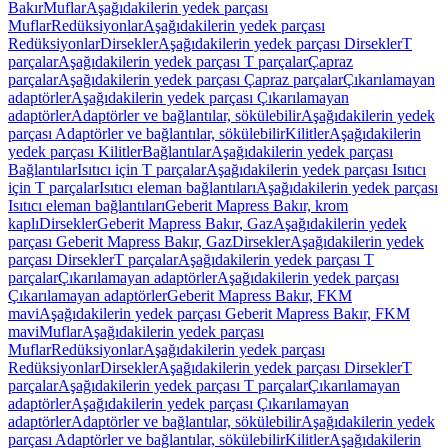
Bakır
Muflar
Aşağıdakilerin yedek parçası
Muflar
Redüksiyonlar
Aşağıdakilerin yedek parçası
Redüksiyonlar
Dirsekler
Aşağıdakilerin yedek parçası Dirsekler
T
parçalar
Aşağıdakilerin yedek parçası T parçalar
Çapraz
parçalar
Aşağıdakilerin yedek parçası Çapraz parçalar
Çıkarılamayan
adaptörler
Aşağıdakilerin yedek parçası Çıkarılamayan
adaptörler
Adaptörler ve bağlantılar, sökülebilir
Aşağıdakilerin yedek
parçası Adaptörler ve bağlantılar, sökülebilir
Kilitler
Aşağıdakilerin
yedek parçası Kilitler
Bağlantılar
Aşağıdakilerin yedek parçası
Bağlantılar
Isıtıcı için T parçalar
Aşağıdakilerin yedek parçası Isıtıcı
için T parçalar
Isıtıcı eleman bağlantıları
Aşağıdakilerin yedek parçası
Isıtıcı eleman bağlantıları
Geberit Mapress Bakır, krom
kaplı
Dirsekler
Geberit Mapress Bakır, Gaz
Aşağıdakilerin yedek
parçası Geberit Mapress Bakır, Gaz
Dirsekler
Aşağıdakilerin yedek
parçası Dirsekler
T parçalar
Aşağıdakilerin yedek parçası T
parçalar
Çıkarılamayan adaptörler
Aşağıdakilerin yedek parçası
Çıkarılamayan adaptörler
Geberit Mapress Bakır, FKM
mavi
Aşağıdakilerin yedek parçası Geberit Mapress Bakır, FKM
mavi
Muflar
Aşağıdakilerin yedek parçası
Muflar
Redüksiyonlar
Aşağıdakilerin yedek parçası
Redüksiyonlar
Dirsekler
Aşağıdakilerin yedek parçası Dirsekler
T
parçalar
Aşağıdakilerin yedek parçası T parçalar
Çıkarılamayan
adaptörler
Aşağıdakilerin yedek parçası Çıkarılamayan
adaptörler
Adaptörler ve bağlantılar, sökülebilir
Aşağıdakilerin yedek
parçası Adaptörler ve bağlantılar, sökülebilir
Kilitler
Aşağıdakilerin