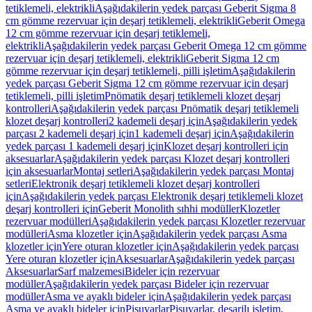
tetiklemeli, elektrikli
Aşağıdakilerin yedek parçası Geberit Sigma 8
cm gömme rezervuar için deşarj tetiklemeli, elektrikli
Geberit Omega
12 cm gömme rezervuar için deşarj tetiklemeli,
elektrikli
Aşağıdakilerin yedek parçası Geberit Omega 12 cm gömme
rezervuar için deşarj tetiklemeli, elektrikli
Geberit Sigma 12 cm
gömme rezervuar için deşarj tetiklemeli, pilli işletim
Aşağıdakilerin
yedek parçası Geberit Sigma 12 cm gömme rezervuar için deşarj
tetiklemeli, pilli işletim
Pnömatik deşarj tetiklemeli klozet deşarj
kontrolleri
Aşağıdakilerin yedek parçası Pnömatik deşarj tetiklemeli
klozet deşarj kontrolleri
2 kademeli deşarj için
Aşağıdakilerin yedek
parçası 2 kademeli deşarj için
1 kademeli deşarj için
Aşağıdakilerin
yedek parçası 1 kademeli deşarj için
Klozet deşarj kontrolleri için
aksesuarlar
Aşağıdakilerin yedek parçası Klozet deşarj kontrolleri
için aksesuarlar
Montaj setleri
Aşağıdakilerin yedek parçası Montaj
setleri
Elektronik deşarj tetiklemeli klozet deşarj kontrolleri
için
Aşağıdakilerin yedek parçası Elektronik deşarj tetiklemeli klozet
deşarj kontrolleri için
Geberit Monolith sıhhi modüller
Klozetler
rezervuar modülleri
Aşağıdakilerin yedek parçası Klozetler rezervuar
modülleri
Asma klozetler için
Aşağıdakilerin yedek parçası Asma
klozetler için
Yere oturan klozetler için
Aşağıdakilerin yedek parçası
Yere oturan klozetler için
Aksesuarlar
Aşağıdakilerin yedek parçası
Aksesuarlar
Sarf malzemesi
Bideler için rezervuar
modüller
Aşağıdakilerin yedek parçası Bideler için rezervuar
modüller
Asma ve ayaklı bideler için
Aşağıdakilerin yedek parçası
Asma ve ayaklı bideler için
Pisuvarlar
Pisuvarlar, deşarjlı işletim,