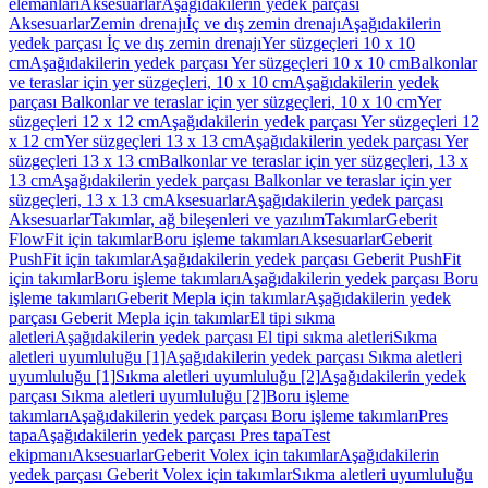
elemanları
Aksesuarlar
Aşağıdakilerin yedek parçası
Aksesuarlar
Zemin drenajı
İç ve dış zemin drenajı
Aşağıdakilerin
yedek parçası İç ve dış zemin drenajı
Yer süzgeçleri 10 x 10
cm
Aşağıdakilerin yedek parçası Yer süzgeçleri 10 x 10 cm
Balkonlar
ve teraslar için yer süzgeçleri, 10 x 10 cm
Aşağıdakilerin yedek
parçası Balkonlar ve teraslar için yer süzgeçleri, 10 x 10 cm
Yer
süzgeçleri 12 x 12 cm
Aşağıdakilerin yedek parçası Yer süzgeçleri 12
x 12 cm
Yer süzgeçleri 13 x 13 cm
Aşağıdakilerin yedek parçası Yer
süzgeçleri 13 x 13 cm
Balkonlar ve teraslar için yer süzgeçleri, 13 x
13 cm
Aşağıdakilerin yedek parçası Balkonlar ve teraslar için yer
süzgeçleri, 13 x 13 cm
Aksesuarlar
Aşağıdakilerin yedek parçası
Aksesuarlar
Takımlar, ağ bileşenleri ve yazılım
Takımlar
Geberit
FlowFit için takımlar
Boru işleme takımları
Aksesuarlar
Geberit
PushFit için takımlar
Aşağıdakilerin yedek parçası Geberit PushFit
için takımlar
Boru işleme takımları
Aşağıdakilerin yedek parçası Boru
işleme takımları
Geberit Mepla için takımlar
Aşağıdakilerin yedek
parçası Geberit Mepla için takımlar
El tipi sıkma
aletleri
Aşağıdakilerin yedek parçası El tipi sıkma aletleri
Sıkma
aletleri uyumluluğu [1]
Aşağıdakilerin yedek parçası Sıkma aletleri
uyumluluğu [1]
Sıkma aletleri uyumluluğu [2]
Aşağıdakilerin yedek
parçası Sıkma aletleri uyumluluğu [2]
Boru işleme
takımları
Aşağıdakilerin yedek parçası Boru işleme takımları
Pres
tapa
Aşağıdakilerin yedek parçası Pres tapa
Test
ekipmanı
Aksesuarlar
Geberit Volex için takımlar
Aşağıdakilerin
yedek parçası Geberit Volex için takımlar
Sıkma aletleri uyumluluğu