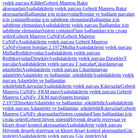
yedek parçası Kilitler
Geberit Mapress Bakır
aksesuarları
Aşağıdakilerin yedek parçası Geberit Mapress Bakır
aksesuarları
Bağlantılar için izolasyonlar
Borular ve bağlantı parçaları
için contalar
Borular için sabitleme elemanları
Bağlantılar için
sabitleme elemanları
Aşağıdakilerin yedek parçası Bağlantılar için
sabitleme elemanları
Sistem contaları
Flanş bağlantıları için cıvata
setleri
Geberit Mapress CuNiFe
Geberit Mapress
CuNiFe
Aşağıdakilerin yedek parçası Geberit Mapress
CuNiFe
Sistem boruları 2.1972
Muflar
Aşağıdakilerin yedek parçası
Muflar
Redüksiyonlar
Aşağıdakilerin yedek parçası
Redüksiyonlar
Dirsekler
Aşağıdakilerin yedek parçası Dirsekler
T
parçalar
Aşağıdakilerin yedek parçası T parçalar
Çıkarılamayan
adaptörler
Aşağıdakilerin yedek parçası Çıkarılamayan
adaptörler
Adaptörler ve bağlantılar, sökülebilir
Aşağıdakilerin yedek
parçası Adaptörler ve bağlantılar,
sökülebilir
Kılavuzlar
Aşağıdakilerin yedek parçası Kılavuzlar
Geberit
Mapress CuNiFe, FKM mavi
Aşağıdakilerin yedek parçası Geberit
Mapress CuNiFe, FKM mavi
Sistem boruları
2.1972
Dirsekler
Adaptörler ve bağlantılar, sökülebilir
Aşağıdakilerin
yedek parçası Adaptörler ve bağlantılar, sökülebilir
Kılavuzlar
Geberit
Mapress CuNiFe aksesuarları
Sistem contaları
Flanş bağlantıları için
cıvata setleri
Geberit hijyen sistemi
Hijyenik deşarjlı rezervuar ve
klozet deşarj kontrol aksesuarları
Aşağıdakilerin yedek parçası
Hijyenik deşarjlı rezervuar ve klozet deşarj kontrol aksesuarları
Güç
üniteleri
Aşağıdakilerin yedek parçası Güç üniteleri
Ağ