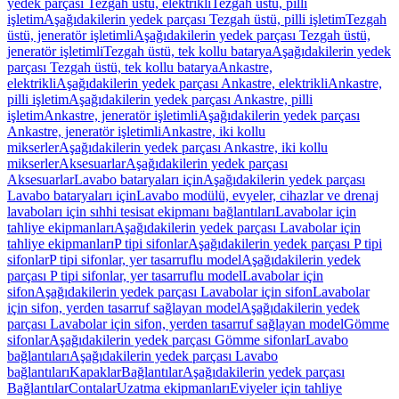
yedek parçası Tezgah üstü, elektrikli
Tezgah üstü, pilli
işletim
Aşağıdakilerin yedek parçası Tezgah üstü, pilli işletim
Tezgah
üstü, jeneratör işletimli
Aşağıdakilerin yedek parçası Tezgah üstü,
jeneratör işletimli
Tezgah üstü, tek kollu batarya
Aşağıdakilerin yedek
parçası Tezgah üstü, tek kollu batarya
Ankastre,
elektrikli
Aşağıdakilerin yedek parçası Ankastre, elektrikli
Ankastre,
pilli işletim
Aşağıdakilerin yedek parçası Ankastre, pilli
işletim
Ankastre, jeneratör işletimli
Aşağıdakilerin yedek parçası
Ankastre, jeneratör işletimli
Ankastre, iki kollu
mikserler
Aşağıdakilerin yedek parçası Ankastre, iki kollu
mikserler
Aksesuarlar
Aşağıdakilerin yedek parçası
Aksesuarlar
Lavabo bataryaları için
Aşağıdakilerin yedek parçası
Lavabo bataryaları için
Lavabo modülü, evyeler, cihazlar ve drenaj
lavaboları için sıhhi tesisat ekipmanı bağlantıları
Lavabolar için
tahliye ekipmanları
Aşağıdakilerin yedek parçası Lavabolar için
tahliye ekipmanları
P tipi sifonlar
Aşağıdakilerin yedek parçası P tipi
sifonlar
P tipi sifonlar, yer tasarruflu model
Aşağıdakilerin yedek
parçası P tipi sifonlar, yer tasarruflu model
Lavabolar için
sifon
Aşağıdakilerin yedek parçası Lavabolar için sifon
Lavabolar
için sifon, yerden tasarruf sağlayan model
Aşağıdakilerin yedek
parçası Lavabolar için sifon, yerden tasarruf sağlayan model
Gömme
sifonlar
Aşağıdakilerin yedek parçası Gömme sifonlar
Lavabo
bağlantıları
Aşağıdakilerin yedek parçası Lavabo
bağlantıları
Kapaklar
Bağlantılar
Aşağıdakilerin yedek parçası
Bağlantılar
Contalar
Uzatma ekipmanları
Eviyeler için tahliye