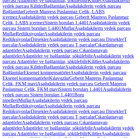
parçası Adaptörler ve bağlantılar, sökülebilir
Kilitler
Aşağıdakilerin
yedek parçası Kilitler
Bağlantılar
Aşağıdakilerin yedek parçası
Bağlantılar
Geberit Mapress Paslanmaz Çelik, LABS
içermez
Aşağıdakilerin yedek parçası Geberit Mapress Paslanmaz
Çelik, LABS içermez
Sistem boruları 1.4401
Aşağıdakilerin yedek
parçası Sistem boruları 1.4401
Muflar
Aşağıdakilerin yedek parçası
Muflar
Redüksiyonlar
Aşağıdakilerin yedek parçası
Redüksiyonlar
Dirsekler
Aşağıdakilerin yedek parçası Dirsekler
T
parçalar
Aşağıdakilerin yedek parçası T parçalar
Çıkarılamayan
adaptörler
Aşağıdakilerin yedek parçası Çıkarılamayan
adaptörler
Adaptörler ve bağlantılar, sökülebilir
Aşağıdakilerin yedek
parçası Adaptörler ve bağlantılar, sökülebilir
Kilitler
Aşağıdakilerin
yedek parçası Kilitler
Bağlantılar
Aşağıdakilerin yedek parçası
Bağlantılar
Eksenel kompensatörler
Aşağıdakilerin yedek parçası
Eksenel kompensatörler
Kılavuzlar
Geberit Mapress Paslanmaz
Çelik, FKM mavi
Aşağıdakilerin yedek parçası Geberit Mapress
Paslanmaz Çelik, FKM mavi
Sistem boruları 1.4401
Aşağıdakilerin
yedek parçası Sistem boruları 1.4401
Boru
nipelleri
Muflar
Aşağıdakilerin yedek parçası
Muflar
Redüksiyonlar
Aşağıdakilerin yedek parçası
Redüksiyonlar
Dirsekler
Aşağıdakilerin yedek parçası Dirsekler
T
parçalar
Aşağıdakilerin yedek parçası T parçalar
Çıkarılamayan
adaptörler
Aşağıdakilerin yedek parçası Çıkarılamayan
adaptörler
Adaptörler ve bağlantılar, sökülebilir
Aşağıdakilerin yedek
parçası Adaptörler ve bağlantılar, sökülebilir
Kilitler
Aşağıdakilerin