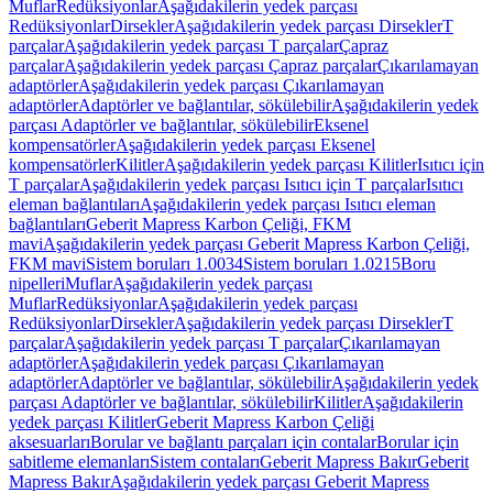
Muflar
Redüksiyonlar
Aşağıdakilerin yedek parçası
Redüksiyonlar
Dirsekler
Aşağıdakilerin yedek parçası Dirsekler
T
parçalar
Aşağıdakilerin yedek parçası T parçalar
Çapraz
parçalar
Aşağıdakilerin yedek parçası Çapraz parçalar
Çıkarılamayan
adaptörler
Aşağıdakilerin yedek parçası Çıkarılamayan
adaptörler
Adaptörler ve bağlantılar, sökülebilir
Aşağıdakilerin yedek
parçası Adaptörler ve bağlantılar, sökülebilir
Eksenel
kompensatörler
Aşağıdakilerin yedek parçası Eksenel
kompensatörler
Kilitler
Aşağıdakilerin yedek parçası Kilitler
Isıtıcı için
T parçalar
Aşağıdakilerin yedek parçası Isıtıcı için T parçalar
Isıtıcı
eleman bağlantıları
Aşağıdakilerin yedek parçası Isıtıcı eleman
bağlantıları
Geberit Mapress Karbon Çeliği, FKM
mavi
Aşağıdakilerin yedek parçası Geberit Mapress Karbon Çeliği,
FKM mavi
Sistem boruları 1.0034
Sistem boruları 1.0215
Boru
nipelleri
Muflar
Aşağıdakilerin yedek parçası
Muflar
Redüksiyonlar
Aşağıdakilerin yedek parçası
Redüksiyonlar
Dirsekler
Aşağıdakilerin yedek parçası Dirsekler
T
parçalar
Aşağıdakilerin yedek parçası T parçalar
Çıkarılamayan
adaptörler
Aşağıdakilerin yedek parçası Çıkarılamayan
adaptörler
Adaptörler ve bağlantılar, sökülebilir
Aşağıdakilerin yedek
parçası Adaptörler ve bağlantılar, sökülebilir
Kilitler
Aşağıdakilerin
yedek parçası Kilitler
Geberit Mapress Karbon Çeliği
aksesuarları
Borular ve bağlantı parçaları için contalar
Borular için
sabitleme elemanları
Sistem contaları
Geberit Mapress Bakır
Geberit
Mapress Bakır
Aşağıdakilerin yedek parçası Geberit Mapress