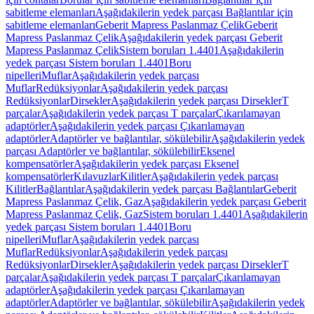
sabitleme elemanları
Aşağıdakilerin yedek parçası Bağlantılar için
sabitleme elemanları
Geberit Mapress Paslanmaz Çelik
Geberit
Mapress Paslanmaz Çelik
Aşağıdakilerin yedek parçası Geberit
Mapress Paslanmaz Çelik
Sistem boruları 1.4401
Aşağıdakilerin
yedek parçası Sistem boruları 1.4401
Boru
nipelleri
Muflar
Aşağıdakilerin yedek parçası
Muflar
Redüksiyonlar
Aşağıdakilerin yedek parçası
Redüksiyonlar
Dirsekler
Aşağıdakilerin yedek parçası Dirsekler
T
parçalar
Aşağıdakilerin yedek parçası T parçalar
Çıkarılamayan
adaptörler
Aşağıdakilerin yedek parçası Çıkarılamayan
adaptörler
Adaptörler ve bağlantılar, sökülebilir
Aşağıdakilerin yedek
parçası Adaptörler ve bağlantılar, sökülebilir
Eksenel
kompensatörler
Aşağıdakilerin yedek parçası Eksenel
kompensatörler
Kılavuzlar
Kilitler
Aşağıdakilerin yedek parçası
Kilitler
Bağlantılar
Aşağıdakilerin yedek parçası Bağlantılar
Geberit
Mapress Paslanmaz Çelik, Gaz
Aşağıdakilerin yedek parçası Geberit
Mapress Paslanmaz Çelik, Gaz
Sistem boruları 1.4401
Aşağıdakilerin
yedek parçası Sistem boruları 1.4401
Boru
nipelleri
Muflar
Aşağıdakilerin yedek parçası
Muflar
Redüksiyonlar
Aşağıdakilerin yedek parçası
Redüksiyonlar
Dirsekler
Aşağıdakilerin yedek parçası Dirsekler
T
parçalar
Aşağıdakilerin yedek parçası T parçalar
Çıkarılamayan
adaptörler
Aşağıdakilerin yedek parçası Çıkarılamayan
adaptörler
Adaptörler ve bağlantılar, sökülebilir
Aşağıdakilerin yedek