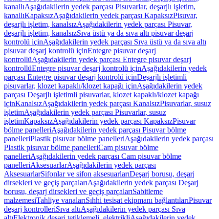
kanallı
Aşağıdakilerin yedek parçası Pisuvarlar, deşarjlı işletim,
kanallı
Kapaksız
Aşağıdakilerin yedek parçası Kapaksız
Pisuvar,
deşarjlı işletim, kanalsız
Aşağıdakilerin yedek parçası Pisuvar,
deşarjlı işletim, kanalsız
Sıva üstü ya da sıva altı pisuvar deşarj
kontrolü için
Aşağıdakilerin yedek parçası Sıva üstü ya da sıva altı
pisuvar deşarj kontrolü için
Entegre pisuvar deşarj
kontrollü
Aşağıdakilerin yedek parçası Entegre pisuvar deşarj
kontrollü
Entegre pisuvar deşarj kontrolü için
Aşağıdakilerin yedek
parçası Entegre pisuvar deşarj kontrolü için
Deşarjlı işletimli
pisuvarlar, klozet kapaklı/klozet kapağı için
Aşağıdakilerin yedek
parçası Deşarjlı işletimli pisuvarlar, klozet kapaklı/klozet kapağı
için
Kanalsız
Aşağıdakilerin yedek parçası Kanalsız
Pisuvarlar, susuz
işletim
Aşağıdakilerin yedek parçası Pisuvarlar, susuz
işletim
Kapaksız
Aşağıdakilerin yedek parçası Kapaksız
Pisuvar
bölme panelleri
Aşağıdakilerin yedek parçası Pisuvar bölme
panelleri
Plastik pisuvar bölme panelleri
Aşağıdakilerin yedek parçası
Plastik pisuvar bölme panelleri
Cam pisuvar bölme
panelleri
Aşağıdakilerin yedek parçası Cam pisuvar bölme
panelleri
Aksesuarlar
Aşağıdakilerin yedek parçası
Aksesuarlar
Sifonlar ve sifon aksesuarları
Deşarj borusu, deşarj
dirsekleri ve geçiş parçaları
Aşağıdakilerin yedek parçası Deşarj
borusu, deşarj dirsekleri ve geçiş parçaları
Sabitleme
malzemesi
Tahliye vanaları
Sıhhi tesisat ekipmanı bağlantıları
Pisuvar
deşarj kontrolleri
Sıva altı
Aşağıdakilerin yedek parçası Sıva
altı
Elektronik deşarj tetiklemeli, elektrikli
Aşağıdakilerin yedek