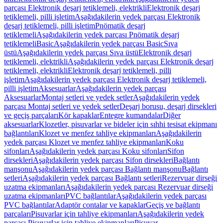
parçası Elektronik deşarj tetiklemeli, elektrikli
Elektronik deşarj
tetiklemeli, pilli işletim
Aşağıdakilerin yedek parçası Elektronik
deşarj tetiklemeli, pilli işletim
Pnömatik deşarj
tetiklemeli
Aşağıdakilerin yedek parçası Pnömatik deşarj
tetiklemeli
Basic
Aşağıdakilerin yedek parçası Basic
Sıva
üstü
Aşağıdakilerin yedek parçası Sıva üstü
Elektronik deşarj
tetiklemeli, elektrikli
Aşağıdakilerin yedek parçası Elektronik deşarj
tetiklemeli, elektrikli
Elektronik deşarj tetiklemeli, pilli
işletim
Aşağıdakilerin yedek parçası Elektronik deşarj tetiklemeli,
pilli işletim
Aksesuarlar
Aşağıdakilerin yedek parçası
Aksesuarlar
Montaj setleri ve yedek setler
Aşağıdakilerin yedek
parçası Montaj setleri ve yedek setler
Deşarj borusu, deşarj dirsekleri
ve geçiş parçaları
Kör kapaklar
Entegre kumandalar
Diğer
aksesuarlar
Klozetler, pisuvarlar ve bideler için sıhhi tesisat ekipmanı
bağlantıları
Klozet ve menfez tahliye ekipmanları
Aşağıdakilerin
yedek parçası Klozet ve menfez tahliye ekipmanları
Koku
sifonları
Aşağıdakilerin yedek parçası Koku sifonları
Sifon
dirsekleri
Aşağıdakilerin yedek parçası Sifon dirsekleri
Bağlantı
manşonu
Aşağıdakilerin yedek parçası Bağlantı manşonu
Bağlantı
setleri
Aşağıdakilerin yedek parçası Bağlantı setleri
Rezervuar dirseği
uzatma ekipmanları
Aşağıdakilerin yedek parçası Rezervuar dirseği
uzatma ekipmanları
PVC bağlantılar
Aşağıdakilerin yedek parçası
PVC bağlantılar
Adaptör contalar ve kapaklar
Geçiş ve bağlantı
parçaları
Pisuvarlar için tahliye ekipmanları
Aşağıdakilerin yedek
parçası Pisuvarlar için tahliye ekipmanları
Pisuvar