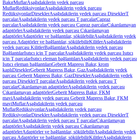
Bakır
Muflar
Aşağıdakilerin yedek parçası
Muflar
Redüksiyonlar
Aşağıdakilerin yedek parçası
Redüksiyonlar
Dirsekler
Aşağıdakilerin yedek parçası Dirsekler
T
parçalar
Aşağıdakilerin yedek parçası T parçalar
Çapraz
parçalar
Aşağıdakilerin yedek parçası Çapraz parçalar
Çıkarılamayan
adaptörler
Aşağıdakilerin yedek parçası Çıkarılamayan
adaptörler
Adaptörler ve bağlantılar, sökülebilir
Aşağıdakilerin yedek
parçası Adaptörler ve bağlantılar, sökülebilir
Kilitler
Aşağıdakilerin
yedek parçası Kilitler
Bağlantılar
Aşağıdakilerin yedek parçası
Bağlantılar
Isıtıcı için T parçalar
Aşağıdakilerin yedek parçası Isıtıcı
için T parçalar
Isıtıcı eleman bağlantıları
Aşağıdakilerin yedek parçası
Isıtıcı eleman bağlantıları
Geberit Mapress Bakır, krom
kaplı
Dirsekler
Geberit Mapress Bakır, Gaz
Aşağıdakilerin yedek
parçası Geberit Mapress Bakır, Gaz
Dirsekler
Aşağıdakilerin yedek
parçası Dirsekler
T parçalar
Aşağıdakilerin yedek parçası T
parçalar
Çıkarılamayan adaptörler
Aşağıdakilerin yedek parçası
Çıkarılamayan adaptörler
Geberit Mapress Bakır, FKM
mavi
Aşağıdakilerin yedek parçası Geberit Mapress Bakır, FKM
mavi
Muflar
Aşağıdakilerin yedek parçası
Muflar
Redüksiyonlar
Aşağıdakilerin yedek parçası
Redüksiyonlar
Dirsekler
Aşağıdakilerin yedek parçası Dirsekler
T
parçalar
Aşağıdakilerin yedek parçası T parçalar
Çıkarılamayan
adaptörler
Aşağıdakilerin yedek parçası Çıkarılamayan
adaptörler
Adaptörler ve bağlantılar, sökülebilir
Aşağıdakilerin yedek
parçası Adaptörler ve bağlantılar, sökülebilir
Kilitler
Aşağıdakilerin