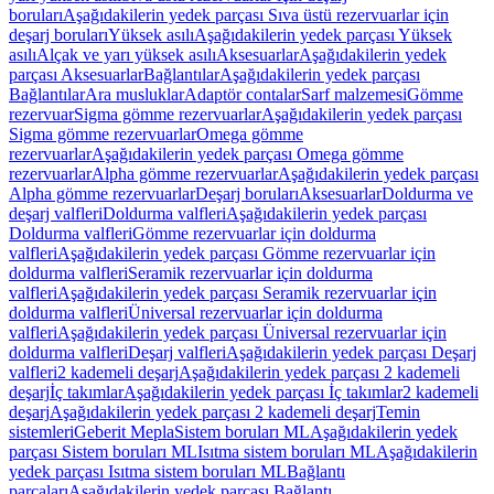
boruları
Aşağıdakilerin yedek parçası Sıva üstü rezervuarlar için
deşarj boruları
Yüksek asılı
Aşağıdakilerin yedek parçası Yüksek
asılı
Alçak ve yarı yüksek asılı
Aksesuarlar
Aşağıdakilerin yedek
parçası Aksesuarlar
Bağlantılar
Aşağıdakilerin yedek parçası
Bağlantılar
Ara musluklar
Adaptör contalar
Sarf malzemesi
Gömme
rezervuar
Sigma gömme rezervuarlar
Aşağıdakilerin yedek parçası
Sigma gömme rezervuarlar
Omega gömme
rezervuarlar
Aşağıdakilerin yedek parçası Omega gömme
rezervuarlar
Alpha gömme rezervuarlar
Aşağıdakilerin yedek parçası
Alpha gömme rezervuarlar
Deşarj boruları
Aksesuarlar
Doldurma ve
deşarj valfleri
Doldurma valfleri
Aşağıdakilerin yedek parçası
Doldurma valfleri
Gömme rezervuarlar için doldurma
valfleri
Aşağıdakilerin yedek parçası Gömme rezervuarlar için
doldurma valfleri
Seramik rezervuarlar için doldurma
valfleri
Aşağıdakilerin yedek parçası Seramik rezervuarlar için
doldurma valfleri
Üniversal rezervuarlar için doldurma
valfleri
Aşağıdakilerin yedek parçası Üniversal rezervuarlar için
doldurma valfleri
Deşarj valfleri
Aşağıdakilerin yedek parçası Deşarj
valfleri
2 kademeli deşarj
Aşağıdakilerin yedek parçası 2 kademeli
deşarj
İç takımlar
Aşağıdakilerin yedek parçası İç takımlar
2 kademeli
deşarj
Aşağıdakilerin yedek parçası 2 kademeli deşarj
Temin
sistemleri
Geberit Mepla
Sistem boruları ML
Aşağıdakilerin yedek
parçası Sistem boruları ML
Isıtma sistem boruları ML
Aşağıdakilerin
yedek parçası Isıtma sistem boruları ML
Bağlantı
parçaları
Aşağıdakilerin yedek parçası Bağlantı