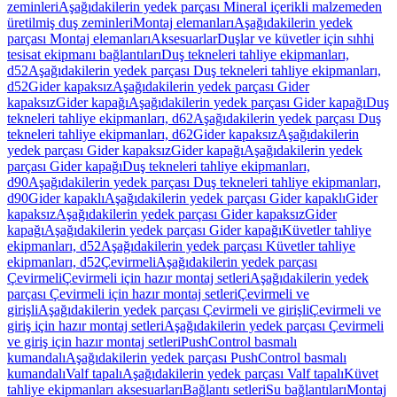
zeminleri
Aşağıdakilerin yedek parçası Mineral içerikli malzemeden
üretilmiş duş zeminleri
Montaj elemanları
Aşağıdakilerin yedek
parçası Montaj elemanları
Aksesuarlar
Duşlar ve küvetler için sıhhi
tesisat ekipmanı bağlantıları
Duş tekneleri tahliye ekipmanları,
d52
Aşağıdakilerin yedek parçası Duş tekneleri tahliye ekipmanları,
d52
Gider kapaksız
Aşağıdakilerin yedek parçası Gider
kapaksız
Gider kapağı
Aşağıdakilerin yedek parçası Gider kapağı
Duş
tekneleri tahliye ekipmanları, d62
Aşağıdakilerin yedek parçası Duş
tekneleri tahliye ekipmanları, d62
Gider kapaksız
Aşağıdakilerin
yedek parçası Gider kapaksız
Gider kapağı
Aşağıdakilerin yedek
parçası Gider kapağı
Duş tekneleri tahliye ekipmanları,
d90
Aşağıdakilerin yedek parçası Duş tekneleri tahliye ekipmanları,
d90
Gider kapaklı
Aşağıdakilerin yedek parçası Gider kapaklı
Gider
kapaksız
Aşağıdakilerin yedek parçası Gider kapaksız
Gider
kapağı
Aşağıdakilerin yedek parçası Gider kapağı
Küvetler tahliye
ekipmanları, d52
Aşağıdakilerin yedek parçası Küvetler tahliye
ekipmanları, d52
Çevirmeli
Aşağıdakilerin yedek parçası
Çevirmeli
Çevirmeli için hazır montaj setleri
Aşağıdakilerin yedek
parçası Çevirmeli için hazır montaj setleri
Çevirmeli ve
girişli
Aşağıdakilerin yedek parçası Çevirmeli ve girişli
Çevirmeli ve
giriş için hazır montaj setleri
Aşağıdakilerin yedek parçası Çevirmeli
ve giriş için hazır montaj setleri
PushControl basmalı
kumandalı
Aşağıdakilerin yedek parçası PushControl basmalı
kumandalı
Valf tapalı
Aşağıdakilerin yedek parçası Valf tapalı
Küvet
tahliye ekipmanları aksesuarları
Bağlantı setleri
Su bağlantıları
Montaj