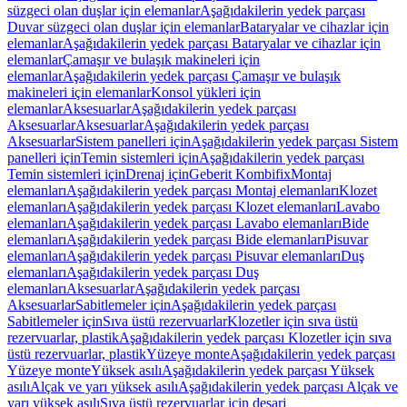
süzgeci olan duşlar için elemanlar
Aşağıdakilerin yedek parçası
Duvar süzgeci olan duşlar için elemanlar
Bataryalar ve cihazlar için
elemanlar
Aşağıdakilerin yedek parçası Bataryalar ve cihazlar için
elemanlar
Çamaşır ve bulaşık makineleri için
elemanlar
Aşağıdakilerin yedek parçası Çamaşır ve bulaşık
makineleri için elemanlar
Konsol yükleri için
elemanlar
Aksesuarlar
Aşağıdakilerin yedek parçası
Aksesuarlar
Aksesuarlar
Aşağıdakilerin yedek parçası
Aksesuarlar
Sistem panelleri için
Aşağıdakilerin yedek parçası Sistem
panelleri için
Temin sistemleri için
Aşağıdakilerin yedek parçası
Temin sistemleri için
Drenaj için
Geberit Kombifix
Montaj
elemanları
Aşağıdakilerin yedek parçası Montaj elemanları
Klozet
elemanları
Aşağıdakilerin yedek parçası Klozet elemanları
Lavabo
elemanları
Aşağıdakilerin yedek parçası Lavabo elemanları
Bide
elemanları
Aşağıdakilerin yedek parçası Bide elemanları
Pisuvar
elemanları
Aşağıdakilerin yedek parçası Pisuvar elemanları
Duş
elemanları
Aşağıdakilerin yedek parçası Duş
elemanları
Aksesuarlar
Aşağıdakilerin yedek parçası
Aksesuarlar
Sabitlemeler için
Aşağıdakilerin yedek parçası
Sabitlemeler için
Sıva üstü rezervuarlar
Klozetler için sıva üstü
rezervuarlar, plastik
Aşağıdakilerin yedek parçası Klozetler için sıva
üstü rezervuarlar, plastik
Yüzeye monte
Aşağıdakilerin yedek parçası
Yüzeye monte
Yüksek asılı
Aşağıdakilerin yedek parçası Yüksek
asılı
Alçak ve yarı yüksek asılı
Aşağıdakilerin yedek parçası Alçak ve
yarı yüksek asılı
Sıva üstü rezervuarlar için deşarj