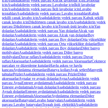
için
Aşağıdakilerin yedek parçası Küçük lavabolar için
Lavabolar
için
Aşağıdakilerin yedek parçası Lavabolar için
İkili lavabolar
için
Aşağıdakilerin yedek parçası İkili lavabolar için
Lavabo
tezgahları
Aşağıdakilerin yedek parçası Lavabo tezgahları
Kabuk
şekilli çanak lavabo için
Aşağıdakilerin yedek parçası Kabuk şekilli
çanak lavabo için
Dikdörtgen çanak lavabo için
Aşağıdakilerin yedek
parçası Dikdörtgen çanak lavabo için
Tezgah üstü lavabo için
Yan
dolaplar
Aşağıdakilerin yedek parçası Yan dolaplar
Alçak yan
dolaplar
Aşağıdakilerin yedek parçası Alçak yan dolaplar
Boy
dolapları
Aşağıdakilerin yedek parçası Boy dolapları
Orta yükseklikte
dolaplar
Aşağıdakilerin yedek parçası Orta yükseklikte dolaplar
Boy
dolapları
Aşağıdakilerin yedek parçası Boy dolapları
Diğer banyo
mobilyaları
Aşağıdakilerin yedek parçası Diğer banyo
mobilyaları
Duvar rafları
Aşağıdakilerin yedek parçası Duvar
rafları
Aksesuarlar
Aşağıdakilerin yedek parçası Aksesuarlar
Çekmece
parçaları ve düzenleme kutuları
Havlu askısı ve havlu
kancası
Aydınlatma elemanları
Batarya kolları
Ayak setleri
Manyetik
tahtalar
Prizler
Aşağıdakilerin yedek parçası Prizler
Diğer
aksesuarlar
Aynalar ve aynalı dolaplar
Ayna
Aşağıdakilerin yedek
parçası Ayna
Entegre aydınlatmalı
Aşağıdakilerin yedek parçası
Entegre aydınlatmalı
Aynalı dolaplar
Aşağıdakilerin yedek parçası
Aynalı dolaplar
Entegre aydınlatmalı
Aşağıdakilerin yedek parçası
Entegre aydınlatmalı
Aksesuarlar
Aydınlatma elemanları
Diğer
aksesuarlar
Bataryalar
Lavabo bataryaları
Aşağıdakilerin yedek
parçası Lavabo bataryaları
Tezgah üstü, elektrikli
Aşağıdakilerin