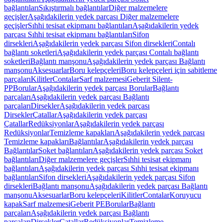
bağlantıları
Sıkıştırmalı bağlantılar
Diğer malzemelere
geçişler
Aşağıdakilerin yedek parçası Diğer malzemelere
geçişler
Sıhhi tesisat ekipmanı bağlantıları
Aşağıdakilerin yedek
parçası Sıhhi tesisat ekipmanı bağlantıları
Sifon
dirsekleri
Aşağıdakilerin yedek parçası Sifon dirsekleri
Contalı
bağlantı soketleri
Aşağıdakilerin yedek parçası Contalı bağlantı
soketleri
Bağlantı manşonu
Aşağıdakilerin yedek parçası Bağlantı
manşonu
Aksesuarlar
Boru kelepçeleri
Boru kelepçeleri için sabitleme
parçaları
Kilitler
Contalar
Sarf malzemesi
Geberit Silent-
PP
Borular
Aşağıdakilerin yedek parçası Borular
Bağlantı
parçaları
Aşağıdakilerin yedek parçası Bağlantı
parçaları
Dirsekler
Aşağıdakilerin yedek parçası
Dirsekler
Çatallar
Aşağıdakilerin yedek parçası
Çatallar
Redüksiyonlar
Aşağıdakilerin yedek parçası
Redüksiyonlar
Temizleme kapakları
Aşağıdakilerin yedek parçası
Temizleme kapakları
Bağlantılar
Aşağıdakilerin yedek parçası
Bağlantılar
Soket bağlantıları
Aşağıdakilerin yedek parçası Soket
bağlantıları
Diğer malzemelere geçişler
Sıhhi tesisat ekipmanı
bağlantıları
Aşağıdakilerin yedek parçası Sıhhi tesisat ekipmanı
bağlantıları
Sifon dirsekleri
Aşağıdakilerin yedek parçası Sifon
dirsekleri
Bağlantı manşonu
Aşağıdakilerin yedek parçası Bağlantı
manşonu
Aksesuarlar
Boru kelepçeleri
Kilitler
Contalar
Koruyucu
kapak
Sarf malzemesi
Geberit PE
Borular
Bağlantı
parçaları
Aşağıdakilerin yedek parçası Bağlantı
parçaları
Dirsekler
Çatallar
Redüksiyonlar
Temizleme