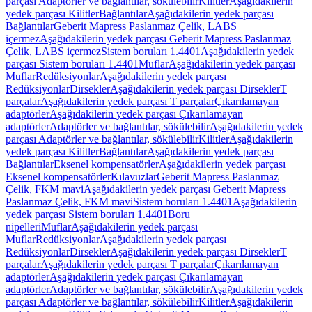
parçası Adaptörler ve bağlantılar, sökülebilir
Kilitler
Aşağıdakilerin
yedek parçası Kilitler
Bağlantılar
Aşağıdakilerin yedek parçası
Bağlantılar
Geberit Mapress Paslanmaz Çelik, LABS
içermez
Aşağıdakilerin yedek parçası Geberit Mapress Paslanmaz
Çelik, LABS içermez
Sistem boruları 1.4401
Aşağıdakilerin yedek
parçası Sistem boruları 1.4401
Muflar
Aşağıdakilerin yedek parçası
Muflar
Redüksiyonlar
Aşağıdakilerin yedek parçası
Redüksiyonlar
Dirsekler
Aşağıdakilerin yedek parçası Dirsekler
T
parçalar
Aşağıdakilerin yedek parçası T parçalar
Çıkarılamayan
adaptörler
Aşağıdakilerin yedek parçası Çıkarılamayan
adaptörler
Adaptörler ve bağlantılar, sökülebilir
Aşağıdakilerin yedek
parçası Adaptörler ve bağlantılar, sökülebilir
Kilitler
Aşağıdakilerin
yedek parçası Kilitler
Bağlantılar
Aşağıdakilerin yedek parçası
Bağlantılar
Eksenel kompensatörler
Aşağıdakilerin yedek parçası
Eksenel kompensatörler
Kılavuzlar
Geberit Mapress Paslanmaz
Çelik, FKM mavi
Aşağıdakilerin yedek parçası Geberit Mapress
Paslanmaz Çelik, FKM mavi
Sistem boruları 1.4401
Aşağıdakilerin
yedek parçası Sistem boruları 1.4401
Boru
nipelleri
Muflar
Aşağıdakilerin yedek parçası
Muflar
Redüksiyonlar
Aşağıdakilerin yedek parçası
Redüksiyonlar
Dirsekler
Aşağıdakilerin yedek parçası Dirsekler
T
parçalar
Aşağıdakilerin yedek parçası T parçalar
Çıkarılamayan
adaptörler
Aşağıdakilerin yedek parçası Çıkarılamayan
adaptörler
Adaptörler ve bağlantılar, sökülebilir
Aşağıdakilerin yedek
parçası Adaptörler ve bağlantılar, sökülebilir
Kilitler
Aşağıdakilerin