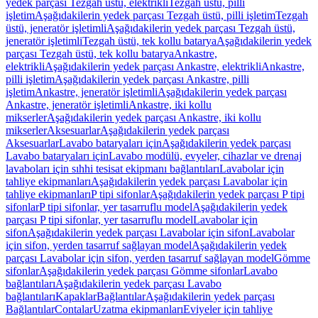
yedek parçası Tezgah üstü, elektrikli
Tezgah üstü, pilli
işletim
Aşağıdakilerin yedek parçası Tezgah üstü, pilli işletim
Tezgah
üstü, jeneratör işletimli
Aşağıdakilerin yedek parçası Tezgah üstü,
jeneratör işletimli
Tezgah üstü, tek kollu batarya
Aşağıdakilerin yedek
parçası Tezgah üstü, tek kollu batarya
Ankastre,
elektrikli
Aşağıdakilerin yedek parçası Ankastre, elektrikli
Ankastre,
pilli işletim
Aşağıdakilerin yedek parçası Ankastre, pilli
işletim
Ankastre, jeneratör işletimli
Aşağıdakilerin yedek parçası
Ankastre, jeneratör işletimli
Ankastre, iki kollu
mikserler
Aşağıdakilerin yedek parçası Ankastre, iki kollu
mikserler
Aksesuarlar
Aşağıdakilerin yedek parçası
Aksesuarlar
Lavabo bataryaları için
Aşağıdakilerin yedek parçası
Lavabo bataryaları için
Lavabo modülü, evyeler, cihazlar ve drenaj
lavaboları için sıhhi tesisat ekipmanı bağlantıları
Lavabolar için
tahliye ekipmanları
Aşağıdakilerin yedek parçası Lavabolar için
tahliye ekipmanları
P tipi sifonlar
Aşağıdakilerin yedek parçası P tipi
sifonlar
P tipi sifonlar, yer tasarruflu model
Aşağıdakilerin yedek
parçası P tipi sifonlar, yer tasarruflu model
Lavabolar için
sifon
Aşağıdakilerin yedek parçası Lavabolar için sifon
Lavabolar
için sifon, yerden tasarruf sağlayan model
Aşağıdakilerin yedek
parçası Lavabolar için sifon, yerden tasarruf sağlayan model
Gömme
sifonlar
Aşağıdakilerin yedek parçası Gömme sifonlar
Lavabo
bağlantıları
Aşağıdakilerin yedek parçası Lavabo
bağlantıları
Kapaklar
Bağlantılar
Aşağıdakilerin yedek parçası
Bağlantılar
Contalar
Uzatma ekipmanları
Eviyeler için tahliye