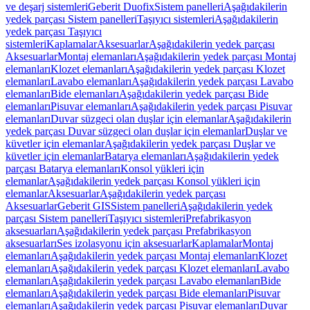
ve deşarj sistemleri
Geberit Duofix
Sistem panelleri
Aşağıdakilerin
yedek parçası Sistem panelleri
Taşıyıcı sistemleri
Aşağıdakilerin
yedek parçası Taşıyıcı
sistemleri
Kaplamalar
Aksesuarlar
Aşağıdakilerin yedek parçası
Aksesuarlar
Montaj elemanları
Aşağıdakilerin yedek parçası Montaj
elemanları
Klozet elemanları
Aşağıdakilerin yedek parçası Klozet
elemanları
Lavabo elemanları
Aşağıdakilerin yedek parçası Lavabo
elemanları
Bide elemanları
Aşağıdakilerin yedek parçası Bide
elemanları
Pisuvar elemanları
Aşağıdakilerin yedek parçası Pisuvar
elemanları
Duvar süzgeci olan duşlar için elemanlar
Aşağıdakilerin
yedek parçası Duvar süzgeci olan duşlar için elemanlar
Duşlar ve
küvetler için elemanlar
Aşağıdakilerin yedek parçası Duşlar ve
küvetler için elemanlar
Batarya elemanları
Aşağıdakilerin yedek
parçası Batarya elemanları
Konsol yükleri için
elemanlar
Aşağıdakilerin yedek parçası Konsol yükleri için
elemanlar
Aksesuarlar
Aşağıdakilerin yedek parçası
Aksesuarlar
Geberit GIS
Sistem panelleri
Aşağıdakilerin yedek
parçası Sistem panelleri
Taşıyıcı sistemleri
Prefabrikasyon
aksesuarları
Aşağıdakilerin yedek parçası Prefabrikasyon
aksesuarları
Ses izolasyonu için aksesuarlar
Kaplamalar
Montaj
elemanları
Aşağıdakilerin yedek parçası Montaj elemanları
Klozet
elemanları
Aşağıdakilerin yedek parçası Klozet elemanları
Lavabo
elemanları
Aşağıdakilerin yedek parçası Lavabo elemanları
Bide
elemanları
Aşağıdakilerin yedek parçası Bide elemanları
Pisuvar
elemanları
Aşağıdakilerin yedek parçası Pisuvar elemanları
Duvar