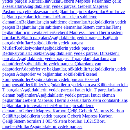
yedek parçası Kilitler
Kılavuzlar
Geberit Mapress Paslanmaz çelik
aksesuarları
Aşağıdakilerin yedek parçası Geberit Mapress
Paslanmaz çelik aksesuarları
Bağlantılar için izolasyonlar
Borular ve
bağlantı parçaları için contalar
Borular için sabitleme
elemanları
Bağlantılar için sabitleme elemanları
Aşağıdakilerin yedek
parçası Bağlantılar için sabitleme elemanları
Sistem contaları
Flanş
bağlantıları için cıvata setleri
Geberit Mapress Therm
Therm sistem
boruları
Bağlantı parçaları
Aşağıdakilerin yedek parçası Bağlantı
parçaları
Muflar
Aşağıdakilerin yedek parçası
Muflar
Redüksiyonlar
Aşağıdakilerin yedek parçası
Redüksiyonlar
Dirsekler
Aşağıdakilerin yedek parçası Dirsekler
T
parçalar
Aşağıdakilerin yedek parçası T parçalar
Çıkarılamayan
adaptörler
Aşağıdakilerin yedek parçası Çıkarılamayan
adaptörler
Adaptörler ve bağlantılar, sökülebilir
Aşağıdakilerin yedek
parçası Adaptörler ve bağlantılar, sökülebilir
Eksenel
kompensatörler
Aşağıdakilerin yedek parçası Eksenel
kompensatörler
Kilitler
Aşağıdakilerin yedek parçası Kilitler
Isıtıcı için
T parçalar
Aşağıdakilerin yedek parçası Isıtıcı için T parçalar
Isıtıcı
eleman bağlantıları
Aşağıdakilerin yedek parçası Isıtıcı eleman
bağlantıları
Geberit Mapress Therm aksesuarları
Sistem contaları
Flanş
bağlantıları için cıvata setleri
Borular için sabitleme
elemanları
Geberit Mapress Karbon Çeliği
Geberit Mapress Karbon
Çeliği
Aşağıdakilerin yedek parçası Geberit Mapress Karbon
Çeliği
Sistem boruları 1.0034
Sistem boruları 1.0215
Boru
nipelleri
Muflar
Aşağıdakilerin yedek parçası