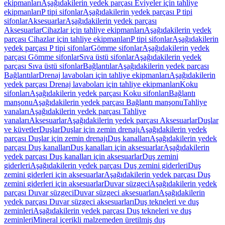
ekipmanları
Aşağıdakilerin yedek parçası Eviyeler için tahliye
ekipmanları
P tipi sifonlar
Aşağıdakilerin yedek parçası P tipi
sifonlar
Aksesuarlar
Aşağıdakilerin yedek parçası
Aksesuarlar
Cihazlar için tahliye ekipmanları
Aşağıdakilerin yedek
parçası Cihazlar için tahliye ekipmanları
P tipi sifonlar
Aşağıdakilerin
yedek parçası P tipi sifonlar
Gömme sifonlar
Aşağıdakilerin yedek
parçası Gömme sifonlar
Sıva üstü sifonlar
Aşağıdakilerin yedek
parçası Sıva üstü sifonlar
Bağlantılar
Aşağıdakilerin yedek parçası
Bağlantılar
Drenaj lavaboları için tahliye ekipmanları
Aşağıdakilerin
yedek parçası Drenaj lavaboları için tahliye ekipmanları
Koku
sifonları
Aşağıdakilerin yedek parçası Koku sifonları
Bağlantı
manşonu
Aşağıdakilerin yedek parçası Bağlantı manşonu
Tahliye
vanaları
Aşağıdakilerin yedek parçası Tahliye
vanaları
Aksesuarlar
Aşağıdakilerin yedek parçası Aksesuarlar
Duşlar
ve küvetler
Duşlar
Duşlar için zemin drenajı
Aşağıdakilerin yedek
parçası Duşlar için zemin drenajı
Duş kanalları
Aşağıdakilerin yedek
parçası Duş kanalları
Duş kanalları için aksesuarlar
Aşağıdakilerin
yedek parçası Duş kanalları için aksesuarlar
Duş zemini
giderleri
Aşağıdakilerin yedek parçası Duş zemini giderleri
Duş
zemini giderleri için aksesuarlar
Aşağıdakilerin yedek parçası Duş
zemini giderleri için aksesuarlar
Duvar süzgeci
Aşağıdakilerin yedek
parçası Duvar süzgeci
Duvar süzgeci aksesuarları
Aşağıdakilerin
yedek parçası Duvar süzgeci aksesuarları
Duş tekneleri ve duş
zeminleri
Aşağıdakilerin yedek parçası Duş tekneleri ve duş
zeminleri
Mineral içerikli malzemeden üretilmiş duş