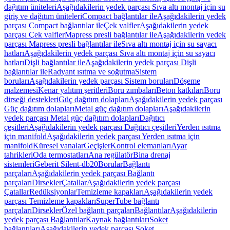
dağıtım üniteleri
Aşağıdakilerin yedek parçası Sıva altı montaj için su
giriş ve dağıtım üniteleri
Compact bağlantılar ile
Aşağıdakilerin yedek
parçası Compact bağlantılar ile
Çek valfler
Aşağıdakilerin yedek
parçası Çek valfler
Mapress presli bağlantılar ile
Aşağıdakilerin yedek
parçası Mapress presli bağlantılar ile
Sıva altı montaj için su sayacı
hatları
Aşağıdakilerin yedek parçası Sıva altı montaj için su sayacı
hatları
Dişli bağlantılar ile
Aşağıdakilerin yedek parçası Dişli
bağlantılar ile
Radyant ısıtma ve soğutma
Sistem
boruları
Aşağıdakilerin yedek parçası Sistem boruları
Döşeme
malzemesi
Kenar yalıtım şeritleri
Boru zımbaları
Beton katkıları
Boru
dirseği destekleri
Güç dağıtım dolapları
Aşağıdakilerin yedek parçası
Güç dağıtım dolapları
Metal güç dağıtım dolapları
Aşağıdakilerin
yedek parçası Metal güç dağıtım dolapları
Dağıtıcı
çeşitleri
Aşağıdakilerin yedek parçası Dağıtıcı çeşitleri
Yerden ısıtma
için manifold
Aşağıdakilerin yedek parçası Yerden ısıtma için
manifold
Küresel vanalar
Geçişler
Kontrol elemanları
Ayar
tahrikleri
Oda termostatları
Ana regülatör
Bina drenaj
sistemleri
Geberit Silent-db20
Borular
Bağlantı
parçaları
Aşağıdakilerin yedek parçası Bağlantı
parçaları
Dirsekler
Çatallar
Aşağıdakilerin yedek parçası
Çatallar
Redüksiyonlar
Temizleme kapakları
Aşağıdakilerin yedek
parçası Temizleme kapakları
SuperTube bağlantı
parçaları
Dirsekler
Özel bağlantı parçaları
Bağlantılar
Aşağıdakilerin
yedek parçası Bağlantılar
Kaynak bağlantıları
Soket
bağlantıları
Aşağıdakilerin yedek parçası Soket