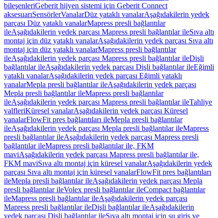
bileşenleri
Geberit hijyen sistemi için Geberit Connect
aksesuarı
Sensörler
Vanalar
Düz yataklı vanalar
Aşağıdakilerin yedek
parçası Düz yataklı vanalar
Mapress presli bağlantılar
ile
Aşağıdakilerin yedek parçası Mapress presli bağlantılar ile
Sıva altı
montaj için düz yataklı vanalar
Aşağıdakilerin yedek parçası Sıva altı
montaj için düz yataklı vanalar
Mapress presli bağlantılar
ile
Aşağıdakilerin yedek parçası Mapress presli bağlantılar ile
Dişli
bağlantılar ile
Aşağıdakilerin yedek parçası Dişli bağlantılar ile
Eğimli
yataklı vanalar
Aşağıdakilerin yedek parçası Eğimli yataklı
vanalar
Mepla presli bağlantılar ile
Aşağıdakilerin yedek parçası
Mepla presli bağlantılar ile
Mapress presli bağlantılar
ile
Aşağıdakilerin yedek parçası Mapress presli bağlantılar ile
Tahliye
valfleri
Küresel vanalar
Aşağıdakilerin yedek parçası Küresel
vanalar
FlowFit pres bağlantıları ile
Mepla presli bağlantılar
ile
Aşağıdakilerin yedek parçası Mepla presli bağlantılar ile
Mapress
presli bağlantılar ile
Aşağıdakilerin yedek parçası Mapress presli
bağlantılar ile
Mapress presli bağlantılar ile, FKM
mavi
Aşağıdakilerin yedek parçası Mapress presli bağlantılar ile,
FKM mavi
Sıva altı montaj için küresel vanalar
Aşağıdakilerin yedek
parçası Sıva altı montaj için küresel vanalar
FlowFit pres bağlantıları
ile
Mepla presli bağlantılar ile
Aşağıdakilerin yedek parçası Mepla
presli bağlantılar ile
Volex presli bağlantılar ile
Compact bağlantılar
ile
Mapress presli bağlantılar ile
Aşağıdakilerin yedek parçası
Mapress presli bağlantılar ile
Dişli bağlantılar ile
Aşağıdakilerin
yedek parçası Dişli bağlantılar ile
Sıva altı montaj için su giriş ve