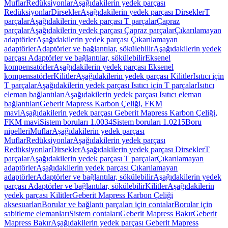
Muflar
Redüksiyonlar
Aşağıdakilerin yedek parçası
Redüksiyonlar
Dirsekler
Aşağıdakilerin yedek parçası Dirsekler
T
parçalar
Aşağıdakilerin yedek parçası T parçalar
Çapraz
parçalar
Aşağıdakilerin yedek parçası Çapraz parçalar
Çıkarılamayan
adaptörler
Aşağıdakilerin yedek parçası Çıkarılamayan
adaptörler
Adaptörler ve bağlantılar, sökülebilir
Aşağıdakilerin yedek
parçası Adaptörler ve bağlantılar, sökülebilir
Eksenel
kompensatörler
Aşağıdakilerin yedek parçası Eksenel
kompensatörler
Kilitler
Aşağıdakilerin yedek parçası Kilitler
Isıtıcı için
T parçalar
Aşağıdakilerin yedek parçası Isıtıcı için T parçalar
Isıtıcı
eleman bağlantıları
Aşağıdakilerin yedek parçası Isıtıcı eleman
bağlantıları
Geberit Mapress Karbon Çeliği, FKM
mavi
Aşağıdakilerin yedek parçası Geberit Mapress Karbon Çeliği,
FKM mavi
Sistem boruları 1.0034
Sistem boruları 1.0215
Boru
nipelleri
Muflar
Aşağıdakilerin yedek parçası
Muflar
Redüksiyonlar
Aşağıdakilerin yedek parçası
Redüksiyonlar
Dirsekler
Aşağıdakilerin yedek parçası Dirsekler
T
parçalar
Aşağıdakilerin yedek parçası T parçalar
Çıkarılamayan
adaptörler
Aşağıdakilerin yedek parçası Çıkarılamayan
adaptörler
Adaptörler ve bağlantılar, sökülebilir
Aşağıdakilerin yedek
parçası Adaptörler ve bağlantılar, sökülebilir
Kilitler
Aşağıdakilerin
yedek parçası Kilitler
Geberit Mapress Karbon Çeliği
aksesuarları
Borular ve bağlantı parçaları için contalar
Borular için
sabitleme elemanları
Sistem contaları
Geberit Mapress Bakır
Geberit
Mapress Bakır
Aşağıdakilerin yedek parçası Geberit Mapress