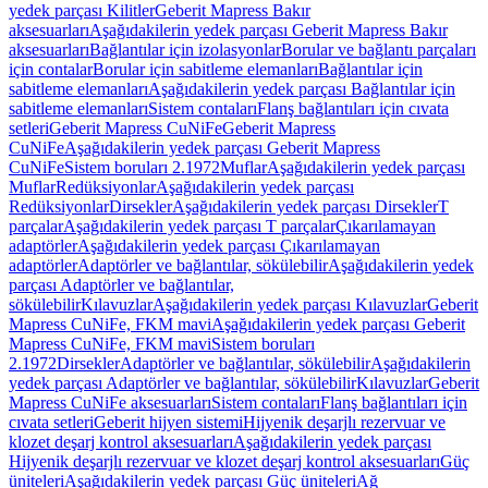
yedek parçası Kilitler
Geberit Mapress Bakır
aksesuarları
Aşağıdakilerin yedek parçası Geberit Mapress Bakır
aksesuarları
Bağlantılar için izolasyonlar
Borular ve bağlantı parçaları
için contalar
Borular için sabitleme elemanları
Bağlantılar için
sabitleme elemanları
Aşağıdakilerin yedek parçası Bağlantılar için
sabitleme elemanları
Sistem contaları
Flanş bağlantıları için cıvata
setleri
Geberit Mapress CuNiFe
Geberit Mapress
CuNiFe
Aşağıdakilerin yedek parçası Geberit Mapress
CuNiFe
Sistem boruları 2.1972
Muflar
Aşağıdakilerin yedek parçası
Muflar
Redüksiyonlar
Aşağıdakilerin yedek parçası
Redüksiyonlar
Dirsekler
Aşağıdakilerin yedek parçası Dirsekler
T
parçalar
Aşağıdakilerin yedek parçası T parçalar
Çıkarılamayan
adaptörler
Aşağıdakilerin yedek parçası Çıkarılamayan
adaptörler
Adaptörler ve bağlantılar, sökülebilir
Aşağıdakilerin yedek
parçası Adaptörler ve bağlantılar,
sökülebilir
Kılavuzlar
Aşağıdakilerin yedek parçası Kılavuzlar
Geberit
Mapress CuNiFe, FKM mavi
Aşağıdakilerin yedek parçası Geberit
Mapress CuNiFe, FKM mavi
Sistem boruları
2.1972
Dirsekler
Adaptörler ve bağlantılar, sökülebilir
Aşağıdakilerin
yedek parçası Adaptörler ve bağlantılar, sökülebilir
Kılavuzlar
Geberit
Mapress CuNiFe aksesuarları
Sistem contaları
Flanş bağlantıları için
cıvata setleri
Geberit hijyen sistemi
Hijyenik deşarjlı rezervuar ve
klozet deşarj kontrol aksesuarları
Aşağıdakilerin yedek parçası
Hijyenik deşarjlı rezervuar ve klozet deşarj kontrol aksesuarları
Güç
üniteleri
Aşağıdakilerin yedek parçası Güç üniteleri
Ağ