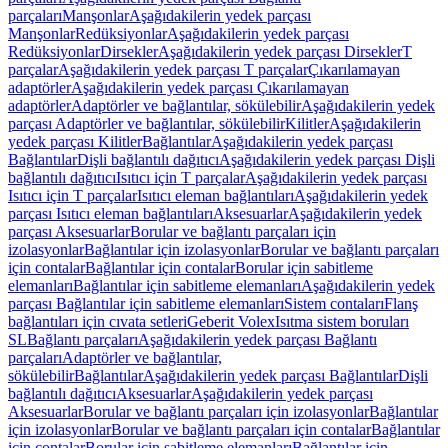
parçaları
Manşonlar
Aşağıdakilerin yedek parçası
Manşonlar
Redüksiyonlar
Aşağıdakilerin yedek parçası
Redüksiyonlar
Dirsekler
Aşağıdakilerin yedek parçası Dirsekler
T
parçalar
Aşağıdakilerin yedek parçası T parçalar
Çıkarılamayan
adaptörler
Aşağıdakilerin yedek parçası Çıkarılamayan
adaptörler
Adaptörler ve bağlantılar, sökülebilir
Aşağıdakilerin yedek
parçası Adaptörler ve bağlantılar, sökülebilir
Kilitler
Aşağıdakilerin
yedek parçası Kilitler
Bağlantılar
Aşağıdakilerin yedek parçası
Bağlantılar
Dişli bağlantılı dağıtıcı
Aşağıdakilerin yedek parçası Dişli
bağlantılı dağıtıcı
Isıtıcı için T parçalar
Aşağıdakilerin yedek parçası
Isıtıcı için T parçalar
Isıtıcı eleman bağlantıları
Aşağıdakilerin yedek
parçası Isıtıcı eleman bağlantıları
Aksesuarlar
Aşağıdakilerin yedek
parçası Aksesuarlar
Borular ve bağlantı parçaları için
izolasyonlar
Bağlantılar için izolasyonlar
Borular ve bağlantı parçaları
için contalar
Bağlantılar için contalar
Borular için sabitleme
elemanları
Bağlantılar için sabitleme elemanları
Aşağıdakilerin yedek
parçası Bağlantılar için sabitleme elemanları
Sistem contaları
Flanş
bağlantıları için cıvata setleri
Geberit Volex
Isıtma sistem boruları
SL
Bağlantı parçaları
Aşağıdakilerin yedek parçası Bağlantı
parçaları
Adaptörler ve bağlantılar,
sökülebilir
Bağlantılar
Aşağıdakilerin yedek parçası Bağlantılar
Dişli
bağlantılı dağıtıcı
Aksesuarlar
Aşağıdakilerin yedek parçası
Aksesuarlar
Borular ve bağlantı parçaları için izolasyonlar
Bağlantılar
için izolasyonlar
Borular ve bağlantı parçaları için contalar
Bağlantılar
için contalar
Borular için sabitleme elemanları
Bağlantılar için