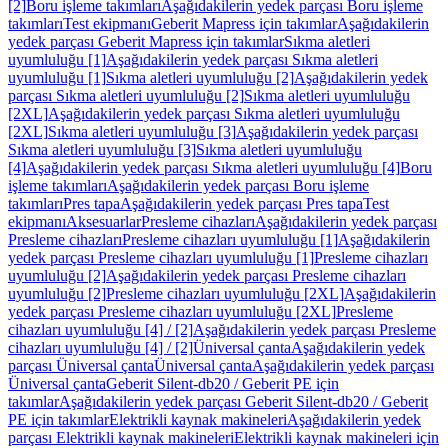
[2]
Boru işleme takımları
Aşağıdakilerin yedek parçası Boru işleme
takımları
Test ekipmanı
Geberit Mapress için takımlar
Aşağıdakilerin
yedek parçası Geberit Mapress için takımlar
Sıkma aletleri
uyumluluğu [1]
Aşağıdakilerin yedek parçası Sıkma aletleri
uyumluluğu [1]
Sıkma aletleri uyumluluğu [2]
Aşağıdakilerin yedek
parçası Sıkma aletleri uyumluluğu [2]
Sıkma aletleri uyumluluğu
[2XL]
Aşağıdakilerin yedek parçası Sıkma aletleri uyumluluğu
[2XL]
Sıkma aletleri uyumluluğu [3]
Aşağıdakilerin yedek parçası
Sıkma aletleri uyumluluğu [3]
Sıkma aletleri uyumluluğu
[4]
Aşağıdakilerin yedek parçası Sıkma aletleri uyumluluğu [4]
Boru
işleme takımları
Aşağıdakilerin yedek parçası Boru işleme
takımları
Pres tapa
Aşağıdakilerin yedek parçası Pres tapa
Test
ekipmanı
Aksesuarlar
Presleme cihazları
Aşağıdakilerin yedek parçası
Presleme cihazları
Presleme cihazları uyumluluğu [1]
Aşağıdakilerin
yedek parçası Presleme cihazları uyumluluğu [1]
Presleme cihazları
uyumluluğu [2]
Aşağıdakilerin yedek parçası Presleme cihazları
uyumluluğu [2]
Presleme cihazları uyumluluğu [2XL]
Aşağıdakilerin
yedek parçası Presleme cihazları uyumluluğu [2XL]
Presleme
cihazları uyumluluğu [4] / [2]
Aşağıdakilerin yedek parçası Presleme
cihazları uyumluluğu [4] / [2]
Üniversal çanta
Aşağıdakilerin yedek
parçası Üniversal çanta
Üniversal çanta
Aşağıdakilerin yedek parçası
Üniversal çanta
Geberit Silent-db20 / Geberit PE için
takımlar
Aşağıdakilerin yedek parçası Geberit Silent-db20 / Geberit
PE için takımlar
Elektrikli kaynak makineleri
Aşağıdakilerin yedek
parçası Elektrikli kaynak makineleri
Elektrikli kaynak makineleri için