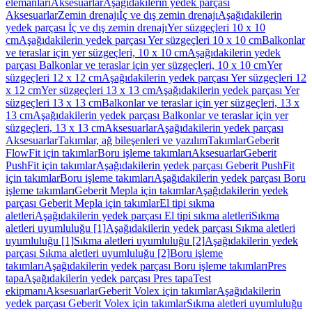
elemanları
Aksesuarlar
Aşağıdakilerin yedek parçası
Aksesuarlar
Zemin drenajı
İç ve dış zemin drenajı
Aşağıdakilerin
yedek parçası İç ve dış zemin drenajı
Yer süzgeçleri 10 x 10
cm
Aşağıdakilerin yedek parçası Yer süzgeçleri 10 x 10 cm
Balkonlar
ve teraslar için yer süzgeçleri, 10 x 10 cm
Aşağıdakilerin yedek
parçası Balkonlar ve teraslar için yer süzgeçleri, 10 x 10 cm
Yer
süzgeçleri 12 x 12 cm
Aşağıdakilerin yedek parçası Yer süzgeçleri 12
x 12 cm
Yer süzgeçleri 13 x 13 cm
Aşağıdakilerin yedek parçası Yer
süzgeçleri 13 x 13 cm
Balkonlar ve teraslar için yer süzgeçleri, 13 x
13 cm
Aşağıdakilerin yedek parçası Balkonlar ve teraslar için yer
süzgeçleri, 13 x 13 cm
Aksesuarlar
Aşağıdakilerin yedek parçası
Aksesuarlar
Takımlar, ağ bileşenleri ve yazılım
Takımlar
Geberit
FlowFit için takımlar
Boru işleme takımları
Aksesuarlar
Geberit
PushFit için takımlar
Aşağıdakilerin yedek parçası Geberit PushFit
için takımlar
Boru işleme takımları
Aşağıdakilerin yedek parçası Boru
işleme takımları
Geberit Mepla için takımlar
Aşağıdakilerin yedek
parçası Geberit Mepla için takımlar
El tipi sıkma
aletleri
Aşağıdakilerin yedek parçası El tipi sıkma aletleri
Sıkma
aletleri uyumluluğu [1]
Aşağıdakilerin yedek parçası Sıkma aletleri
uyumluluğu [1]
Sıkma aletleri uyumluluğu [2]
Aşağıdakilerin yedek
parçası Sıkma aletleri uyumluluğu [2]
Boru işleme
takımları
Aşağıdakilerin yedek parçası Boru işleme takımları
Pres
tapa
Aşağıdakilerin yedek parçası Pres tapa
Test
ekipmanı
Aksesuarlar
Geberit Volex için takımlar
Aşağıdakilerin
yedek parçası Geberit Volex için takımlar
Sıkma aletleri uyumluluğu