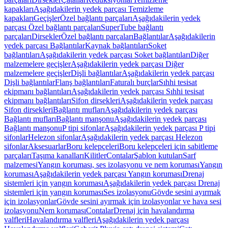
kapakları
Aşağıdakilerin yedek parçası Temizleme
kapakları
Geçişler
Özel bağlantı parçaları
Aşağıdakilerin yedek
parçası Özel bağlantı parçaları
SuperTube bağlantı
parçaları
Dirsekler
Özel bağlantı parçaları
Bağlantılar
Aşağıdakilerin
yedek parçası Bağlantılar
Kaynak bağlantıları
Soket
bağlantıları
Aşağıdakilerin yedek parçası Soket bağlantıları
Diğer
malzemelere geçişler
Aşağıdakilerin yedek parçası Diğer
malzemelere geçişler
Dişli bağlantılar
Aşağıdakilerin yedek parçası
Dişli bağlantılar
Flanş bağlantıları
Faturalı burçlar
Sıhhi tesisat
ekipmanı bağlantıları
Aşağıdakilerin yedek parçası Sıhhi tesisat
ekipmanı bağlantıları
Sifon dirsekleri
Aşağıdakilerin yedek parçası
Sifon dirsekleri
Bağlantı mufları
Aşağıdakilerin yedek parçası
Bağlantı mufları
Bağlantı manşonu
Aşağıdakilerin yedek parçası
Bağlantı manşonu
P tipi sifonlar
Aşağıdakilerin yedek parçası P tipi
sifonlar
Helezon sifonlar
Aşağıdakilerin yedek parçası Helezon
sifonlar
Aksesuarlar
Boru kelepçeleri
Boru kelepçeleri için sabitleme
parçaları
Taşıma kanalları
Kilitler
Contalar
Şablon kutuları
Sarf
malzemesi
Yangın koruması, ses izolasyonu ve nem koruması
Yangın
koruması
Aşağıdakilerin yedek parçası Yangın koruması
Drenaj
sistemleri için yangın koruması
Aşağıdakilerin yedek parçası Drenaj
sistemleri için yangın koruması
Ses izolasyonu
Gövde sesini ayırmak
için izolasyonlar
Gövde sesini ayırmak için izolasyonlar ve hava sesi
izolasyonu
Nem koruması
Contalar
Drenaj için havalandırma
valfleri
Havalandırma valfleri
Aşağıdakilerin yedek parçası