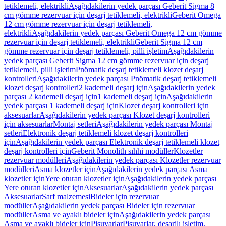
tetiklemeli, elektrikli
Aşağıdakilerin yedek parçası Geberit Sigma 8
cm gömme rezervuar için deşarj tetiklemeli, elektrikli
Geberit Omega
12 cm gömme rezervuar için deşarj tetiklemeli,
elektrikli
Aşağıdakilerin yedek parçası Geberit Omega 12 cm gömme
rezervuar için deşarj tetiklemeli, elektrikli
Geberit Sigma 12 cm
gömme rezervuar için deşarj tetiklemeli, pilli işletim
Aşağıdakilerin
yedek parçası Geberit Sigma 12 cm gömme rezervuar için deşarj
tetiklemeli, pilli işletim
Pnömatik deşarj tetiklemeli klozet deşarj
kontrolleri
Aşağıdakilerin yedek parçası Pnömatik deşarj tetiklemeli
klozet deşarj kontrolleri
2 kademeli deşarj için
Aşağıdakilerin yedek
parçası 2 kademeli deşarj için
1 kademeli deşarj için
Aşağıdakilerin
yedek parçası 1 kademeli deşarj için
Klozet deşarj kontrolleri için
aksesuarlar
Aşağıdakilerin yedek parçası Klozet deşarj kontrolleri
için aksesuarlar
Montaj setleri
Aşağıdakilerin yedek parçası Montaj
setleri
Elektronik deşarj tetiklemeli klozet deşarj kontrolleri
için
Aşağıdakilerin yedek parçası Elektronik deşarj tetiklemeli klozet
deşarj kontrolleri için
Geberit Monolith sıhhi modüller
Klozetler
rezervuar modülleri
Aşağıdakilerin yedek parçası Klozetler rezervuar
modülleri
Asma klozetler için
Aşağıdakilerin yedek parçası Asma
klozetler için
Yere oturan klozetler için
Aşağıdakilerin yedek parçası
Yere oturan klozetler için
Aksesuarlar
Aşağıdakilerin yedek parçası
Aksesuarlar
Sarf malzemesi
Bideler için rezervuar
modüller
Aşağıdakilerin yedek parçası Bideler için rezervuar
modüller
Asma ve ayaklı bideler için
Aşağıdakilerin yedek parçası
Asma ve ayaklı bideler için
Pisuvarlar
Pisuvarlar, deşarjlı işletim,