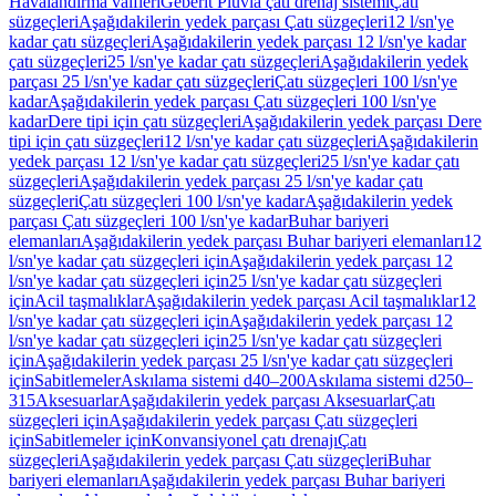
Havalandırma valfleri
Geberit Pluvia çatı drenaj sistemi
Çatı
süzgeçleri
Aşağıdakilerin yedek parçası Çatı süzgeçleri
12 l/sn'ye
kadar çatı süzgeçleri
Aşağıdakilerin yedek parçası 12 l/sn'ye kadar
çatı süzgeçleri
25 l/sn'ye kadar çatı süzgeçleri
Aşağıdakilerin yedek
parçası 25 l/sn'ye kadar çatı süzgeçleri
Çatı süzgeçleri 100 l/sn'ye
kadar
Aşağıdakilerin yedek parçası Çatı süzgeçleri 100 l/sn'ye
kadar
Dere tipi için çatı süzgeçleri
Aşağıdakilerin yedek parçası Dere
tipi için çatı süzgeçleri
12 l/sn'ye kadar çatı süzgeçleri
Aşağıdakilerin
yedek parçası 12 l/sn'ye kadar çatı süzgeçleri
25 l/sn'ye kadar çatı
süzgeçleri
Aşağıdakilerin yedek parçası 25 l/sn'ye kadar çatı
süzgeçleri
Çatı süzgeçleri 100 l/sn'ye kadar
Aşağıdakilerin yedek
parçası Çatı süzgeçleri 100 l/sn'ye kadar
Buhar bariyeri
elemanları
Aşağıdakilerin yedek parçası Buhar bariyeri elemanları
12
l/sn'ye kadar çatı süzgeçleri için
Aşağıdakilerin yedek parçası 12
l/sn'ye kadar çatı süzgeçleri için
25 l/sn'ye kadar çatı süzgeçleri
için
Acil taşmalıklar
Aşağıdakilerin yedek parçası Acil taşmalıklar
12
l/sn'ye kadar çatı süzgeçleri için
Aşağıdakilerin yedek parçası 12
l/sn'ye kadar çatı süzgeçleri için
25 l/sn'ye kadar çatı süzgeçleri
için
Aşağıdakilerin yedek parçası 25 l/sn'ye kadar çatı süzgeçleri
için
Sabitlemeler
Askılama sistemi d40–200
Askılama sistemi d250–
315
Aksesuarlar
Aşağıdakilerin yedek parçası Aksesuarlar
Çatı
süzgeçleri için
Aşağıdakilerin yedek parçası Çatı süzgeçleri
için
Sabitlemeler için
Konvansiyonel çatı drenajı
Çatı
süzgeçleri
Aşağıdakilerin yedek parçası Çatı süzgeçleri
Buhar
bariyeri elemanları
Aşağıdakilerin yedek parçası Buhar bariyeri