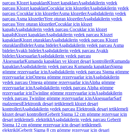
parçası Klozet kapakları
Klozet kapakları
Aşağıdakilerin yedek
parçası Klozet kapakları
Çocuklar için klozetler
Aşağıdakilerin yedek
parçası Çocuklar için klozetler
Asma klozetler
Aşağıdakilerin yedek
parçası Asma klozetler
Yere oturan klozetler
Aşağıdakilerin yedek
parçası Yere oturan klozetler
Çocuklar için klozet
kapağı
Aşağıdakilerin yedek parçası Çocuklar için klozet
kapağı
Klozet kapakları
Aşağıdakilerin yedek parçası Klozet
kapakları
Klozet oturakları
Aşağıdakilerin yedek parçası Klozet
oturakları
Bideler
Asma bideler
Aşağıdakilerin yedek parçası Asma
bideler
Ayaklı bideler
Aşağıdakilerin yedek parçası Ayaklı
bideler
Aksesuarlar
Aşağıdakilerin yedek parçası
Aksesuarlar
Kumanda kapakları ve klozet deşarj kontrolleri
Kumanda
kapakları
Aşağıdakilerin yedek parçası Kumanda kapakları
Sigma
gömme rezervuarlar için
Aşağıdakilerin yedek parçası Sigma gömme
rezervuarlar için
Omega gömme rezervuarlar için
Aşağıdakilerin
yedek parçası Omega gömme rezervuarlar için
Alpha gömme
rezervuarlar için
Aşağıdakilerin yedek parçası Alpha gömme
rezervuarlar için
Twinline gömme rezervuarlar için
Aşağıdakilerin
yedek parçası Twinline gömme rezervuarlar için
Aksesuarlar
Sarf
malzemesi
Elektronik deşarj tetiklemeli klozet deşarj
kontrolleri
Aşağıdakilerin yedek parçası Elektronik deşarj tetiklemeli
klozet deşarj kontrolleri
Geberit Sigma 12 cm gömme rezervuar için
deşarj tetiklemeli, elektrikli
Aşağıdakilerin yedek parçası Geberit
Sigma 12 cm gömme rezervuar için deşarj tetiklemeli,
elektrikli
Geberit Sigma 8 cm gömme rezervuar için deşarj