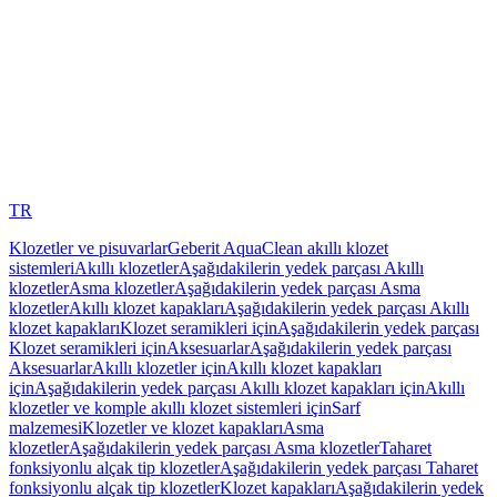
TR
Klozetler ve pisuvarlar
Geberit AquaClean akıllı klozet
sistemleri
Akıllı klozetler
Aşağıdakilerin yedek parçası Akıllı
klozetler
Asma klozetler
Aşağıdakilerin yedek parçası Asma
klozetler
Akıllı klozet kapakları
Aşağıdakilerin yedek parçası Akıllı
klozet kapakları
Klozet seramikleri için
Aşağıdakilerin yedek parçası
Klozet seramikleri için
Aksesuarlar
Aşağıdakilerin yedek parçası
Aksesuarlar
Akıllı klozetler için
Akıllı klozet kapakları
için
Aşağıdakilerin yedek parçası Akıllı klozet kapakları için
Akıllı
klozetler ve komple akıllı klozet sistemleri için
Sarf
malzemesi
Klozetler ve klozet kapakları
Asma
klozetler
Aşağıdakilerin yedek parçası Asma klozetler
Taharet
fonksiyonlu alçak tip klozetler
Aşağıdakilerin yedek parçası Taharet
fonksiyonlu alçak tip klozetler
Klozet kapakları
Aşağıdakilerin yedek