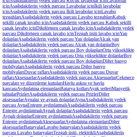
için
Aşağıdakilerin yedek parçası Küçük lavabolar için
Lavabolar
için
Aşağıdakilerin yedek parçası Lavabolar için
İkili lavabolar
için
Aşağıdakilerin yedek parçası İkili lavabolar için
Lavabo
tezgahları
Aşağıdakilerin yedek parçası Lavabo tezgahları
Kabuk
şekilli çanak lavabo için
Aşağıdakilerin yedek parçası Kabuk şekilli
çanak lavabo için
Dikdörtgen çanak lavabo için
Aşağıdakilerin yedek
parçası Dikdörtgen çanak lavabo için
Tezgah üstü lavabo için
Yan
dolaplar
Aşağıdakilerin yedek parçası Yan dolaplar
Alçak yan
dolaplar
Aşağıdakilerin yedek parçası Alçak yan dolaplar
Boy
dolapları
Aşağıdakilerin yedek parçası Boy dolapları
Orta yükseklikte
dolaplar
Aşağıdakilerin yedek parçası Orta yükseklikte dolaplar
Boy
dolapları
Aşağıdakilerin yedek parçası Boy dolapları
Diğer banyo
mobilyaları
Aşağıdakilerin yedek parçası Diğer banyo
mobilyaları
Duvar rafları
Aşağıdakilerin yedek parçası Duvar
rafları
Aksesuarlar
Aşağıdakilerin yedek parçası Aksesuarlar
Çekmece
parçaları ve düzenleme kutuları
Havlu askısı ve havlu
kancası
Aydınlatma elemanları
Batarya kolları
Ayak setleri
Manyetik
tahtalar
Prizler
Aşağıdakilerin yedek parçası Prizler
Diğer
aksesuarlar
Aynalar ve aynalı dolaplar
Ayna
Aşağıdakilerin yedek
parçası Ayna
Entegre aydınlatmalı
Aşağıdakilerin yedek parçası
Entegre aydınlatmalı
Aynalı dolaplar
Aşağıdakilerin yedek parçası
Aynalı dolaplar
Entegre aydınlatmalı
Aşağıdakilerin yedek parçası
Entegre aydınlatmalı
Aksesuarlar
Aydınlatma elemanları
Diğer
aksesuarlar
Bataryalar
Lavabo bataryaları
Aşağıdakilerin yedek
parçası Lavabo bataryaları
Tezgah üstü, elektrikli
Aşağıdakilerin