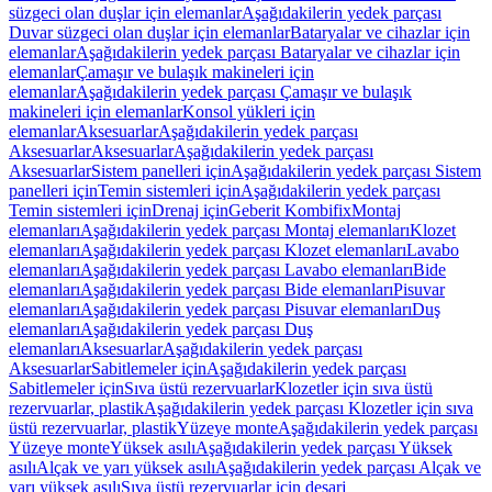
süzgeci olan duşlar için elemanlar
Aşağıdakilerin yedek parçası
Duvar süzgeci olan duşlar için elemanlar
Bataryalar ve cihazlar için
elemanlar
Aşağıdakilerin yedek parçası Bataryalar ve cihazlar için
elemanlar
Çamaşır ve bulaşık makineleri için
elemanlar
Aşağıdakilerin yedek parçası Çamaşır ve bulaşık
makineleri için elemanlar
Konsol yükleri için
elemanlar
Aksesuarlar
Aşağıdakilerin yedek parçası
Aksesuarlar
Aksesuarlar
Aşağıdakilerin yedek parçası
Aksesuarlar
Sistem panelleri için
Aşağıdakilerin yedek parçası Sistem
panelleri için
Temin sistemleri için
Aşağıdakilerin yedek parçası
Temin sistemleri için
Drenaj için
Geberit Kombifix
Montaj
elemanları
Aşağıdakilerin yedek parçası Montaj elemanları
Klozet
elemanları
Aşağıdakilerin yedek parçası Klozet elemanları
Lavabo
elemanları
Aşağıdakilerin yedek parçası Lavabo elemanları
Bide
elemanları
Aşağıdakilerin yedek parçası Bide elemanları
Pisuvar
elemanları
Aşağıdakilerin yedek parçası Pisuvar elemanları
Duş
elemanları
Aşağıdakilerin yedek parçası Duş
elemanları
Aksesuarlar
Aşağıdakilerin yedek parçası
Aksesuarlar
Sabitlemeler için
Aşağıdakilerin yedek parçası
Sabitlemeler için
Sıva üstü rezervuarlar
Klozetler için sıva üstü
rezervuarlar, plastik
Aşağıdakilerin yedek parçası Klozetler için sıva
üstü rezervuarlar, plastik
Yüzeye monte
Aşağıdakilerin yedek parçası
Yüzeye monte
Yüksek asılı
Aşağıdakilerin yedek parçası Yüksek
asılı
Alçak ve yarı yüksek asılı
Aşağıdakilerin yedek parçası Alçak ve
yarı yüksek asılı
Sıva üstü rezervuarlar için deşarj