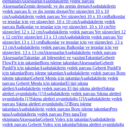
elemanları
Aksesuarlar
Aşağıdakilerin yedek parçası
Aksesuarlar
Zemin drenajı
İç ve dış zemin drenajı
Aşağıdakilerin
yedek parçası İç ve dış zemin drenajı
Yer süzgeçleri 10 x 10
cm
Aşağıdakilerin yedek parçası Yer süzgeçleri 10 x 10 cm
Balkonlar
ve teraslar için yer süzgeçleri, 10 x 10 cm
Aşağıdakilerin yedek
parçası Balkonlar ve teraslar için yer süzgeçleri, 10 x 10 cm
Yer
süzgeçleri 12 x 12 cm
Aşağıdakilerin yedek parçası Yer süzgeçleri 12
x 12 cm
Yer süzgeçleri 13 x 13 cm
Aşağıdakilerin yedek parçası Yer
süzgeçleri 13 x 13 cm
Balkonlar ve teraslar için yer süzgeçleri, 13 x
13 cm
Aşağıdakilerin yedek parçası Balkonlar ve teraslar için yer
süzgeçleri, 13 x 13 cm
Aksesuarlar
Aşağıdakilerin yedek parçası
Aksesuarlar
Takımlar, ağ bileşenleri ve yazılım
Takımlar
Geberit
FlowFit için takımlar
Boru işleme takımları
Aksesuarlar
Geberit
PushFit için takımlar
Aşağıdakilerin yedek parçası Geberit PushFit
için takımlar
Boru işleme takımları
Aşağıdakilerin yedek parçası Boru
işleme takımları
Geberit Mepla için takımlar
Aşağıdakilerin yedek
parçası Geberit Mepla için takımlar
El tipi sıkma
aletleri
Aşağıdakilerin yedek parçası El tipi sıkma aletleri
Sıkma
aletleri uyumluluğu [1]
Aşağıdakilerin yedek parçası Sıkma aletleri
uyumluluğu [1]
Sıkma aletleri uyumluluğu [2]
Aşağıdakilerin yedek
parçası Sıkma aletleri uyumluluğu [2]
Boru işleme
takımları
Aşağıdakilerin yedek parçası Boru işleme takımları
Pres
tapa
Aşağıdakilerin yedek parçası Pres tapa
Test
ekipmanı
Aksesuarlar
Geberit Volex için takımlar
Aşağıdakilerin
yedek parçası Geberit Volex için takımlar
Sıkma aletleri uyumluluğu