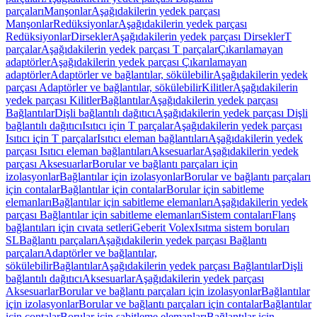
parçaları
Manşonlar
Aşağıdakilerin yedek parçası
Manşonlar
Redüksiyonlar
Aşağıdakilerin yedek parçası
Redüksiyonlar
Dirsekler
Aşağıdakilerin yedek parçası Dirsekler
T
parçalar
Aşağıdakilerin yedek parçası T parçalar
Çıkarılamayan
adaptörler
Aşağıdakilerin yedek parçası Çıkarılamayan
adaptörler
Adaptörler ve bağlantılar, sökülebilir
Aşağıdakilerin yedek
parçası Adaptörler ve bağlantılar, sökülebilir
Kilitler
Aşağıdakilerin
yedek parçası Kilitler
Bağlantılar
Aşağıdakilerin yedek parçası
Bağlantılar
Dişli bağlantılı dağıtıcı
Aşağıdakilerin yedek parçası Dişli
bağlantılı dağıtıcı
Isıtıcı için T parçalar
Aşağıdakilerin yedek parçası
Isıtıcı için T parçalar
Isıtıcı eleman bağlantıları
Aşağıdakilerin yedek
parçası Isıtıcı eleman bağlantıları
Aksesuarlar
Aşağıdakilerin yedek
parçası Aksesuarlar
Borular ve bağlantı parçaları için
izolasyonlar
Bağlantılar için izolasyonlar
Borular ve bağlantı parçaları
için contalar
Bağlantılar için contalar
Borular için sabitleme
elemanları
Bağlantılar için sabitleme elemanları
Aşağıdakilerin yedek
parçası Bağlantılar için sabitleme elemanları
Sistem contaları
Flanş
bağlantıları için cıvata setleri
Geberit Volex
Isıtma sistem boruları
SL
Bağlantı parçaları
Aşağıdakilerin yedek parçası Bağlantı
parçaları
Adaptörler ve bağlantılar,
sökülebilir
Bağlantılar
Aşağıdakilerin yedek parçası Bağlantılar
Dişli
bağlantılı dağıtıcı
Aksesuarlar
Aşağıdakilerin yedek parçası
Aksesuarlar
Borular ve bağlantı parçaları için izolasyonlar
Bağlantılar
için izolasyonlar
Borular ve bağlantı parçaları için contalar
Bağlantılar
için contalar
Borular için sabitleme elemanları
Bağlantılar için