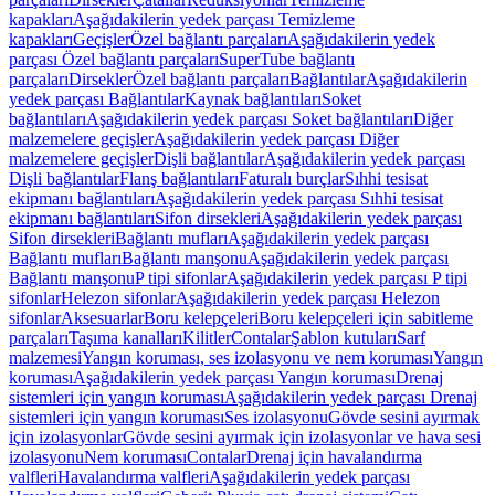
kapakları
Aşağıdakilerin yedek parçası Temizleme
kapakları
Geçişler
Özel bağlantı parçaları
Aşağıdakilerin yedek
parçası Özel bağlantı parçaları
SuperTube bağlantı
parçaları
Dirsekler
Özel bağlantı parçaları
Bağlantılar
Aşağıdakilerin
yedek parçası Bağlantılar
Kaynak bağlantıları
Soket
bağlantıları
Aşağıdakilerin yedek parçası Soket bağlantıları
Diğer
malzemelere geçişler
Aşağıdakilerin yedek parçası Diğer
malzemelere geçişler
Dişli bağlantılar
Aşağıdakilerin yedek parçası
Dişli bağlantılar
Flanş bağlantıları
Faturalı burçlar
Sıhhi tesisat
ekipmanı bağlantıları
Aşağıdakilerin yedek parçası Sıhhi tesisat
ekipmanı bağlantıları
Sifon dirsekleri
Aşağıdakilerin yedek parçası
Sifon dirsekleri
Bağlantı mufları
Aşağıdakilerin yedek parçası
Bağlantı mufları
Bağlantı manşonu
Aşağıdakilerin yedek parçası
Bağlantı manşonu
P tipi sifonlar
Aşağıdakilerin yedek parçası P tipi
sifonlar
Helezon sifonlar
Aşağıdakilerin yedek parçası Helezon
sifonlar
Aksesuarlar
Boru kelepçeleri
Boru kelepçeleri için sabitleme
parçaları
Taşıma kanalları
Kilitler
Contalar
Şablon kutuları
Sarf
malzemesi
Yangın koruması, ses izolasyonu ve nem koruması
Yangın
koruması
Aşağıdakilerin yedek parçası Yangın koruması
Drenaj
sistemleri için yangın koruması
Aşağıdakilerin yedek parçası Drenaj
sistemleri için yangın koruması
Ses izolasyonu
Gövde sesini ayırmak
için izolasyonlar
Gövde sesini ayırmak için izolasyonlar ve hava sesi
izolasyonu
Nem koruması
Contalar
Drenaj için havalandırma
valfleri
Havalandırma valfleri
Aşağıdakilerin yedek parçası