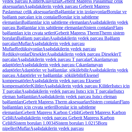
yedek parçası Kilitler
Kılavuzlar
Geberit Mapress Paslanmaz çelik
aksesuarları
Aşağıdakilerin yedek parçası Geberit Mapress
Paslanmaz çelik aksesuarları
Bağlantılar için izolasyonlar
Borular ve
bağlantı parçaları için contalar
Borular için sabitleme
elemanları
Bağlantılar için sabitleme elemanları
Aşağıdakilerin yedek
parçası Bağlantılar için sabitleme elemanları
Sistem contaları
Flanş
bağlantıları için cıvata setleri
Geberit Mapress Therm
Therm sistem
boruları
Bağlantı parçaları
Aşağıdakilerin yedek parçası Bağlantı
parçaları
Muflar
Aşağıdakilerin yedek parçası
Muflar
Redüksiyonlar
Aşağıdakilerin yedek parçası
Redüksiyonlar
Dirsekler
Aşağıdakilerin yedek parçası Dirsekler
T
parçalar
Aşağıdakilerin yedek parçası T parçalar
Çıkarılamayan
adaptörler
Aşağıdakilerin yedek parçası Çıkarılamayan
adaptörler
Adaptörler ve bağlantılar, sökülebilir
Aşağıdakilerin yedek
parçası Adaptörler ve bağlantılar, sökülebilir
Eksenel
kompensatörler
Aşağıdakilerin yedek parçası Eksenel
kompensatörler
Kilitler
Aşağıdakilerin yedek parçası Kilitler
Isıtıcı için
T parçalar
Aşağıdakilerin yedek parçası Isıtıcı için T parçalar
Isıtıcı
eleman bağlantıları
Aşağıdakilerin yedek parçası Isıtıcı eleman
bağlantıları
Geberit Mapress Therm aksesuarları
Sistem contaları
Flanş
bağlantıları için cıvata setleri
Borular için sabitleme
elemanları
Geberit Mapress Karbon Çeliği
Geberit Mapress Karbon
Çeliği
Aşağıdakilerin yedek parçası Geberit Mapress Karbon
Çeliği
Sistem boruları 1.0034
Sistem boruları 1.0215
Boru
nipelleri
Muflar
Aşağıdakilerin yedek parçası