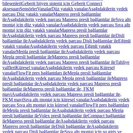
bileşenleri
Geberit hijyen sistemi için Geberit Connect
aksesuarı
Sensörler
Vanalar
Düz yataklı vanalar
Aşağıdakilerin yedek
parçası Düz yataklı vanalar
Mapress presli bağlantılar
ile
Aşağıdakilerin yedek parçası Mapress presli bağlantılar ile
Sıva altı
montaj için düz yataklı vanalar
Aşağıdakilerin yedek parçası Sıva altı
montaj için düz yataklı vanalar
Mapress presli bağlantılar
ile
Aşağıdakilerin yedek parçası Mapress presli bağlantılar ile
Dişli
bağlantılar ile
Aşağıdakilerin yedek parçası Dişli bağlantılar ile
Eğimli
yataklı vanalar
Aşağıdakilerin yedek parçası Eğimli yataklı
vanalar
Mepla presli bağlantılar ile
Aşağıdakilerin yedek parçası
Mepla presli bağlantılar ile
Mapress presli bağlantılar
ile
Aşağıdakilerin yedek parçası Mapress presli bağlantılar ile
Tahliye
valfleri
Küresel vanalar
Aşağıdakilerin yedek parçası Küresel
vanalar
FlowFit pres bağlantıları ile
Mepla presli bağlantılar
ile
Aşağıdakilerin yedek parçası Mepla presli bağlantılar ile
Mapress
presli bağlantılar ile
Aşağıdakilerin yedek parçası Mapress presli
bağlantılar ile
Mapress presli bağlantılar ile, FKM
mavi
Aşağıdakilerin yedek parçası Mapress presli bağlantılar ile,
FKM mavi
Sıva altı montaj için küresel vanalar
Aşağıdakilerin yedek
parçası Sıva altı montaj için küresel vanalar
FlowFit pres bağlantıları
ile
Mepla presli bağlantılar ile
Aşağıdakilerin yedek parçası Mepla
presli bağlantılar ile
Volex presli bağlantılar ile
Compact bağlantılar
ile
Mapress presli bağlantılar ile
Aşağıdakilerin yedek parçası
Mapress presli bağlantılar ile
Dişli bağlantılar ile
Aşağıdakilerin
yedek parçası Dişli bağlantılar ile
Sıva altı montaj için su giriş ve