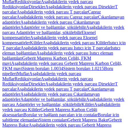
Muflar
Redüksiyonlar
Aşağıdakilerin yedek parçası
Redüksiyonlar
Dirsekler
Aşağıdakilerin yedek parçası Dirsekler
T
parçalar
Aşağıdakilerin yedek parçası T parçalar
Çapraz
parçalar
Aşağıdakilerin yedek parçası Çapraz parçalar
Çıkarılamayan
adaptörler
Aşağıdakilerin yedek parçası Çıkarılamayan
adaptörler
Adaptörler ve bağlantılar, sökülebilir
Aşağıdakilerin yedek
parçası Adaptörler ve bağlantılar, sökülebilir
Eksenel
kompensatörler
Aşağıdakilerin yedek parçası Eksenel
kompensatörler
Kilitler
Aşağıdakilerin yedek parçası Kilitler
Isıtıcı için
T parçalar
Aşağıdakilerin yedek parçası Isıtıcı için T parçalar
Isıtıcı
eleman bağlantıları
Aşağıdakilerin yedek parçası Isıtıcı eleman
bağlantıları
Geberit Mapress Karbon Çeliği, FKM
mavi
Aşağıdakilerin yedek parçası Geberit Mapress Karbon Çeliği,
FKM mavi
Sistem boruları 1.0034
Sistem boruları 1.0215
Boru
nipelleri
Muflar
Aşağıdakilerin yedek parçası
Muflar
Redüksiyonlar
Aşağıdakilerin yedek parçası
Redüksiyonlar
Dirsekler
Aşağıdakilerin yedek parçası Dirsekler
T
parçalar
Aşağıdakilerin yedek parçası T parçalar
Çıkarılamayan
adaptörler
Aşağıdakilerin yedek parçası Çıkarılamayan
adaptörler
Adaptörler ve bağlantılar, sökülebilir
Aşağıdakilerin yedek
parçası Adaptörler ve bağlantılar, sökülebilir
Kilitler
Aşağıdakilerin
yedek parçası Kilitler
Geberit Mapress Karbon Çeliği
aksesuarları
Borular ve bağlantı parçaları için contalar
Borular için
sabitleme elemanları
Sistem contaları
Geberit Mapress Bakır
Geberit
Mapress Bakır
Aşağıdakilerin yedek parçası Geberit Mapress