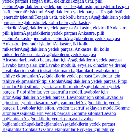
yedek parçası Tezgah üstü, elektrikli
Tezgah üstü, pilli
işletim
Aşağıdakilerin yedek parçası Tezgah üstü, pilli işletim
Tezgah
üstü, jeneratör işletimli
Aşağıdakilerin yedek parçası Tezgah üstü,
jeneratör işletimli
Tezgah üstü, tek kollu batarya
Aşağıdakilerin yedek
parçası Tezgah üstü, tek kollu batarya
Ankastre,
elektrikli
Aşağıdakilerin yedek parçası Ankastre, elektrikli
Ankastre,
pilli işletim
Aşağıdakilerin yedek parçası Ankastre, pilli
işletim
Ankastre, jeneratör işletimli
Aşağıdakilerin yedek parçası
Ankastre, jeneratör işletimli
Ankastre, iki kollu
mikserler
Aşağıdakilerin yedek parçası Ankastre, iki kollu
mikserler
Aksesuarlar
Aşağıdakilerin yedek parçası
Aksesuarlar
Lavabo bataryaları için
Aşağıdakilerin yedek parçası
Lavabo bataryaları için
Lavabo modülü, evyeler, cihazlar ve drenaj
lavaboları için sıhhi tesisat ekipmanı bağlantıları
Lavabolar için
tahliye ekipmanları
Aşağıdakilerin yedek parçası Lavabolar için
tahliye ekipmanları
P tipi sifonlar
Aşağıdakilerin yedek parçası P tipi
sifonlar
P tipi sifonlar, yer tasarruflu model
Aşağıdakilerin yedek
parçası P tipi sifonlar, yer tasarruflu model
Lavabolar için
sifon
Aşağıdakilerin yedek parçası Lavabolar için sifon
Lavabolar
için sifon, yerden tasarruf sağlayan model
Aşağıdakilerin yedek
parçası Lavabolar için sifon, yerden tasarruf sağlayan model
Gömme
sifonlar
Aşağıdakilerin yedek parçası Gömme sifonlar
Lavabo
bağlantıları
Aşağıdakilerin yedek parçası Lavabo
bağlantıları
Kapaklar
Bağlantılar
Aşağıdakilerin yedek parçası
Bağlantılar
Contalar
Uzatma ekipmanları
Eviyeler için tahliye