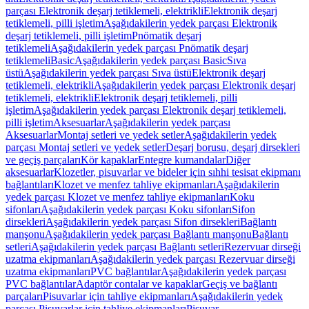
parçası Elektronik deşarj tetiklemeli, elektrikli
Elektronik deşarj
tetiklemeli, pilli işletim
Aşağıdakilerin yedek parçası Elektronik
deşarj tetiklemeli, pilli işletim
Pnömatik deşarj
tetiklemeli
Aşağıdakilerin yedek parçası Pnömatik deşarj
tetiklemeli
Basic
Aşağıdakilerin yedek parçası Basic
Sıva
üstü
Aşağıdakilerin yedek parçası Sıva üstü
Elektronik deşarj
tetiklemeli, elektrikli
Aşağıdakilerin yedek parçası Elektronik deşarj
tetiklemeli, elektrikli
Elektronik deşarj tetiklemeli, pilli
işletim
Aşağıdakilerin yedek parçası Elektronik deşarj tetiklemeli,
pilli işletim
Aksesuarlar
Aşağıdakilerin yedek parçası
Aksesuarlar
Montaj setleri ve yedek setler
Aşağıdakilerin yedek
parçası Montaj setleri ve yedek setler
Deşarj borusu, deşarj dirsekleri
ve geçiş parçaları
Kör kapaklar
Entegre kumandalar
Diğer
aksesuarlar
Klozetler, pisuvarlar ve bideler için sıhhi tesisat ekipmanı
bağlantıları
Klozet ve menfez tahliye ekipmanları
Aşağıdakilerin
yedek parçası Klozet ve menfez tahliye ekipmanları
Koku
sifonları
Aşağıdakilerin yedek parçası Koku sifonları
Sifon
dirsekleri
Aşağıdakilerin yedek parçası Sifon dirsekleri
Bağlantı
manşonu
Aşağıdakilerin yedek parçası Bağlantı manşonu
Bağlantı
setleri
Aşağıdakilerin yedek parçası Bağlantı setleri
Rezervuar dirseği
uzatma ekipmanları
Aşağıdakilerin yedek parçası Rezervuar dirseği
uzatma ekipmanları
PVC bağlantılar
Aşağıdakilerin yedek parçası
PVC bağlantılar
Adaptör contalar ve kapaklar
Geçiş ve bağlantı
parçaları
Pisuvarlar için tahliye ekipmanları
Aşağıdakilerin yedek
parçası Pisuvarlar için tahliye ekipmanları
Pisuvar