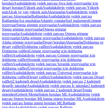
boruları
Aşağıdakilerin yedek parçası Sıva üstü rezervuarlar için
deşarj boruları
Yüksek asılı
Aşağıdakilerin yedek parçası Yüksek
asılı
Alçak ve yarı yüksek asılı
Aksesuarlar
Aşağıdakilerin yedek
parçası Aksesuarlar
Bağlantılar
Aşağıdakilerin yedek parçası
Bağlantılar
Ara musluklar
Adaptör contalar
Sarf malzemesi
Gömme
rezervuar
Sigma gömme rezervuarlar
Aşağıdakilerin yedek parçası
Sigma gömme rezervuarlar
Omega gömme
rezervuarlar
Aşağıdakilerin yedek parçası Omega gömme
rezervuarlar
Alpha gömme rezervuarlar
Aşağıdakilerin yedek parçası
Alpha gömme rezervuarlar
Deşarj boruları
Aksesuarlar
Doldurma ve
deşarj valfleri
Doldurma valfleri
Aşağıdakilerin yedek parçası
Doldurma valfleri
Gömme rezervuarlar için doldurma
valfleri
Aşağıdakilerin yedek parçası Gömme rezervuarlar için
doldurma valfleri
Seramik rezervuarlar için doldurma
valfleri
Aşağıdakilerin yedek parçası Seramik rezervuarlar için
doldurma valfleri
Üniversal rezervuarlar için doldurma
valfleri
Aşağıdakilerin yedek parçası Üniversal rezervuarlar için
doldurma valfleri
Deşarj valfleri
Aşağıdakilerin yedek parçası Deşarj
valfleri
2 kademeli deşarj
Aşağıdakilerin yedek parçası 2 kademeli
deşarj
İç takımlar
Aşağıdakilerin yedek parçası İç takımlar
2 kademeli
deşarj
Aşağıdakilerin yedek parçası 2 kademeli deşarj
Temin
sistemleri
Geberit Mepla
Sistem boruları ML
Aşağıdakilerin yedek
parçası Sistem boruları ML
Isıtma sistem boruları ML
Aşağıdakilerin
yedek parçası Isıtma sistem boruları ML
Bağlantı
parçaları
Aşağıdakilerin yedek parçası Bağlantı