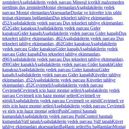
zeminleri
Aşağıdakilerin yedek parçası Mineral içerikli malzemeden
üretilmiş duş zeminleri
Montaj elemanları
Aşağıdakilerin yedek
parçası Montaj elemanları
Aksesuarlar
Duşlar ve küvetler için sıhhi
tesisat ekipmanı bağlantıları
Duş tekneleri tahliye ekipmanları,
d52
Aşağıdakilerin yedek parçası Duş tekneleri tahliye ekipmanları,
d52
Gider kapaksız
Aşağıdakilerin yedek parçası Gider
kapaksız
Gider kapağı
Aşağıdakilerin yedek parçası Gider kapağı
Duş
tekneleri tahliye ekipmanları, d62
Aşağıdakilerin yedek parçası Duş
tekneleri tahliye ekipmanları, d62
Gider kapaksız
Aşağıdakilerin
yedek parçası Gider kapaksız
Gider kapağı
Aşağıdakilerin yedek
parçası Gider kapağı
Duş tekneleri tahliye ekipmanları,
d90
Aşağıdakilerin yedek parçası Duş tekneleri tahliye ekipmanları,
d90
Gider kapaklı
Aşağıdakilerin yedek parçası Gider kapaklı
Gider
kapaksız
Aşağıdakilerin yedek parçası Gider kapaksız
Gider
kapağı
Aşağıdakilerin yedek parçası Gider kapağı
Küvetler tahliye
ekipmanları, d52
Aşağıdakilerin yedek parçası Küvetler tahliye
ekipmanları, d52
Çevirmeli
Aşağıdakilerin yedek parçası
Çevirmeli
Çevirmeli için hazır montaj setleri
Aşağıdakilerin yedek
parçası Çevirmeli için hazır montaj setleri
Çevirmeli ve
girişli
Aşağıdakilerin yedek parçası Çevirmeli ve girişli
Çevirmeli ve
giriş için hazır montaj setleri
Aşağıdakilerin yedek parçası Çevirmeli
ve giriş için hazır montaj setleri
PushControl basmalı
kumandalı
Aşağıdakilerin yedek parçası PushControl basmalı
kumandalı
Valf tapalı
Aşağıdakilerin yedek parçası Valf tapalı
Küvet
tahliye ekipmanları aksesuarları
Bağlantı setleri
Su bağlantıları
Montaj