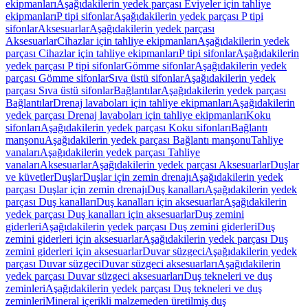
ekipmanları
Aşağıdakilerin yedek parçası Eviyeler için tahliye
ekipmanları
P tipi sifonlar
Aşağıdakilerin yedek parçası P tipi
sifonlar
Aksesuarlar
Aşağıdakilerin yedek parçası
Aksesuarlar
Cihazlar için tahliye ekipmanları
Aşağıdakilerin yedek
parçası Cihazlar için tahliye ekipmanları
P tipi sifonlar
Aşağıdakilerin
yedek parçası P tipi sifonlar
Gömme sifonlar
Aşağıdakilerin yedek
parçası Gömme sifonlar
Sıva üstü sifonlar
Aşağıdakilerin yedek
parçası Sıva üstü sifonlar
Bağlantılar
Aşağıdakilerin yedek parçası
Bağlantılar
Drenaj lavaboları için tahliye ekipmanları
Aşağıdakilerin
yedek parçası Drenaj lavaboları için tahliye ekipmanları
Koku
sifonları
Aşağıdakilerin yedek parçası Koku sifonları
Bağlantı
manşonu
Aşağıdakilerin yedek parçası Bağlantı manşonu
Tahliye
vanaları
Aşağıdakilerin yedek parçası Tahliye
vanaları
Aksesuarlar
Aşağıdakilerin yedek parçası Aksesuarlar
Duşlar
ve küvetler
Duşlar
Duşlar için zemin drenajı
Aşağıdakilerin yedek
parçası Duşlar için zemin drenajı
Duş kanalları
Aşağıdakilerin yedek
parçası Duş kanalları
Duş kanalları için aksesuarlar
Aşağıdakilerin
yedek parçası Duş kanalları için aksesuarlar
Duş zemini
giderleri
Aşağıdakilerin yedek parçası Duş zemini giderleri
Duş
zemini giderleri için aksesuarlar
Aşağıdakilerin yedek parçası Duş
zemini giderleri için aksesuarlar
Duvar süzgeci
Aşağıdakilerin yedek
parçası Duvar süzgeci
Duvar süzgeci aksesuarları
Aşağıdakilerin
yedek parçası Duvar süzgeci aksesuarları
Duş tekneleri ve duş
zeminleri
Aşağıdakilerin yedek parçası Duş tekneleri ve duş
zeminleri
Mineral içerikli malzemeden üretilmiş duş