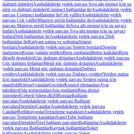
dağıtım üniteleri
Aşağıdakilerin yedek parçası Sıva altı montaj için su
giriş ve dağıtım üniteleri
Compact bağlantılar ile
Aşağıdakilerin yedek
parçası Compact bağlantılar ile
Çek valfler
Aşağıdakilerin yedek
parçası Çek valfler
Mapress presli bağlantılar ile
Aşağıdakilerin yedek
parçası Mapress presli bağlantılar ile
Sıva altı montaj için su sayacı
hatları
Aşağıdakilerin yedek parçası Sıva altı montaj için su sayacı
hatları
Dişli bağlantılar ile
Aşağıdakilerin yedek parçası Dişli
bağlantılar ile
Radyant ısıtma ve soğutma
Sistem
boruları
Aşağıdakilerin yedek parçası Sistem boruları
Döşeme
malzemesi
Kenar yalıtım şeritleri
Boru zımbaları
Beton katkıları
Boru
dirseği destekleri
Güç dağıtım dolapları
Aşağıdakilerin yedek parçası
Güç dağıtım dolapları
Metal güç dağıtım dolapları
Aşağıdakilerin
yedek parçası Metal güç dağıtım dolapları
Dağıtıcı
çeşitleri
Aşağıdakilerin yedek parçası Dağıtıcı çeşitleri
Yerden ısıtma
için manifold
Aşağıdakilerin yedek parçası Yerden ısıtma için
manifold
Küresel vanalar
Geçişler
Kontrol elemanları
Ayar
tahrikleri
Oda termostatları
Ana regülatör
Bina drenaj
sistemleri
Geberit Silent-db20
Borular
Bağlantı
parçaları
Aşağıdakilerin yedek parçası Bağlantı
parçaları
Dirsekler
Çatallar
Aşağıdakilerin yedek parçası
Çatallar
Redüksiyonlar
Temizleme kapakları
Aşağıdakilerin yedek
parçası Temizleme kapakları
SuperTube bağlantı
parçaları
Dirsekler
Özel bağlantı parçaları
Bağlantılar
Aşağıdakilerin
yedek parçası Bağlantılar
Kaynak bağlantıları
Soket
bağlantıları
Aşağıdakilerin yedek parçası Soket