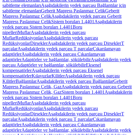
sabitleme elemanları
Aşağıdakilerin yedek parçası Bağlantılar için
sabitleme elemanları
Geberit Mapress Paslanmaz Çelik
Geberit
Mapress Paslanmaz Çelik
Aşağıdakilerin yedek parçası Geberit
Mapress Paslanmaz Çelik
Sistem boruları 1.4401
Aşağıdakilerin
yedek parçası Sistem boruları 1.4401
Boru
nipelleri
Muflar
Aşağıdakilerin yedek parçası
Muflar
Redüksiyonlar
Aşağıdakilerin yedek parçası
Redüksiyonlar
Dirsekler
Aşağıdakilerin yedek parçası Dirsekler
T
parçalar
Aşağıdakilerin yedek parçası T parçalar
Çıkarılamayan
adaptörler
Aşağıdakilerin yedek parçası Çıkarılamayan
adaptörler
Adaptörler ve bağlantılar, sökülebilir
Aşağıdakilerin yedek
parçası Adaptörler ve bağlantılar, sökülebilir
Eksenel
kompensatörler
Aşağıdakilerin yedek parçası Eksenel
kompensatörler
Kılavuzlar
Kilitler
Aşağıdakilerin yedek parçası
Kilitler
Bağlantılar
Aşağıdakilerin yedek parçası Bağlantılar
Geberit
Mapress Paslanmaz Çelik, Gaz
Aşağıdakilerin yedek parçası Geberit
Mapress Paslanmaz Çelik, Gaz
Sistem boruları 1.4401
Aşağıdakilerin
yedek parçası Sistem boruları 1.4401
Boru
nipelleri
Muflar
Aşağıdakilerin yedek parçası
Muflar
Redüksiyonlar
Aşağıdakilerin yedek parçası
Redüksiyonlar
Dirsekler
Aşağıdakilerin yedek parçası Dirsekler
T
parçalar
Aşağıdakilerin yedek parçası T parçalar
Çıkarılamayan
adaptörler
Aşağıdakilerin yedek parçası Çıkarılamayan
adaptörler
Adaptörler ve bağlantılar, sökülebilir
Aşağıdakilerin yedek