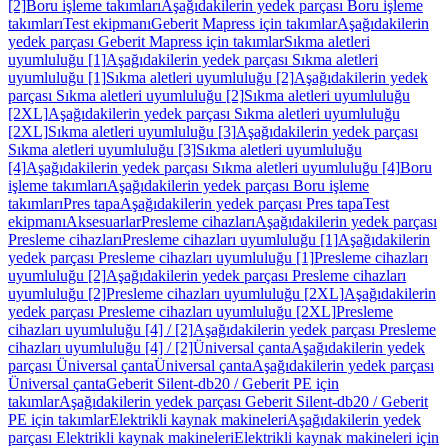
[2]
Boru işleme takımları
Aşağıdakilerin yedek parçası Boru işleme
takımları
Test ekipmanı
Geberit Mapress için takımlar
Aşağıdakilerin
yedek parçası Geberit Mapress için takımlar
Sıkma aletleri
uyumluluğu [1]
Aşağıdakilerin yedek parçası Sıkma aletleri
uyumluluğu [1]
Sıkma aletleri uyumluluğu [2]
Aşağıdakilerin yedek
parçası Sıkma aletleri uyumluluğu [2]
Sıkma aletleri uyumluluğu
[2XL]
Aşağıdakilerin yedek parçası Sıkma aletleri uyumluluğu
[2XL]
Sıkma aletleri uyumluluğu [3]
Aşağıdakilerin yedek parçası
Sıkma aletleri uyumluluğu [3]
Sıkma aletleri uyumluluğu
[4]
Aşağıdakilerin yedek parçası Sıkma aletleri uyumluluğu [4]
Boru
işleme takımları
Aşağıdakilerin yedek parçası Boru işleme
takımları
Pres tapa
Aşağıdakilerin yedek parçası Pres tapa
Test
ekipmanı
Aksesuarlar
Presleme cihazları
Aşağıdakilerin yedek parçası
Presleme cihazları
Presleme cihazları uyumluluğu [1]
Aşağıdakilerin
yedek parçası Presleme cihazları uyumluluğu [1]
Presleme cihazları
uyumluluğu [2]
Aşağıdakilerin yedek parçası Presleme cihazları
uyumluluğu [2]
Presleme cihazları uyumluluğu [2XL]
Aşağıdakilerin
yedek parçası Presleme cihazları uyumluluğu [2XL]
Presleme
cihazları uyumluluğu [4] / [2]
Aşağıdakilerin yedek parçası Presleme
cihazları uyumluluğu [4] / [2]
Üniversal çanta
Aşağıdakilerin yedek
parçası Üniversal çanta
Üniversal çanta
Aşağıdakilerin yedek parçası
Üniversal çanta
Geberit Silent-db20 / Geberit PE için
takımlar
Aşağıdakilerin yedek parçası Geberit Silent-db20 / Geberit
PE için takımlar
Elektrikli kaynak makineleri
Aşağıdakilerin yedek
parçası Elektrikli kaynak makineleri
Elektrikli kaynak makineleri için