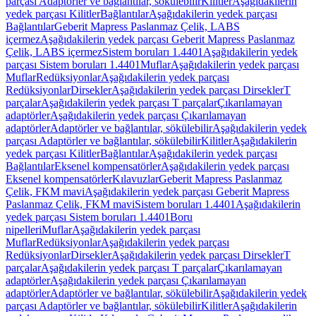
parçası Adaptörler ve bağlantılar, sökülebilir
Kilitler
Aşağıdakilerin
yedek parçası Kilitler
Bağlantılar
Aşağıdakilerin yedek parçası
Bağlantılar
Geberit Mapress Paslanmaz Çelik, LABS
içermez
Aşağıdakilerin yedek parçası Geberit Mapress Paslanmaz
Çelik, LABS içermez
Sistem boruları 1.4401
Aşağıdakilerin yedek
parçası Sistem boruları 1.4401
Muflar
Aşağıdakilerin yedek parçası
Muflar
Redüksiyonlar
Aşağıdakilerin yedek parçası
Redüksiyonlar
Dirsekler
Aşağıdakilerin yedek parçası Dirsekler
T
parçalar
Aşağıdakilerin yedek parçası T parçalar
Çıkarılamayan
adaptörler
Aşağıdakilerin yedek parçası Çıkarılamayan
adaptörler
Adaptörler ve bağlantılar, sökülebilir
Aşağıdakilerin yedek
parçası Adaptörler ve bağlantılar, sökülebilir
Kilitler
Aşağıdakilerin
yedek parçası Kilitler
Bağlantılar
Aşağıdakilerin yedek parçası
Bağlantılar
Eksenel kompensatörler
Aşağıdakilerin yedek parçası
Eksenel kompensatörler
Kılavuzlar
Geberit Mapress Paslanmaz
Çelik, FKM mavi
Aşağıdakilerin yedek parçası Geberit Mapress
Paslanmaz Çelik, FKM mavi
Sistem boruları 1.4401
Aşağıdakilerin
yedek parçası Sistem boruları 1.4401
Boru
nipelleri
Muflar
Aşağıdakilerin yedek parçası
Muflar
Redüksiyonlar
Aşağıdakilerin yedek parçası
Redüksiyonlar
Dirsekler
Aşağıdakilerin yedek parçası Dirsekler
T
parçalar
Aşağıdakilerin yedek parçası T parçalar
Çıkarılamayan
adaptörler
Aşağıdakilerin yedek parçası Çıkarılamayan
adaptörler
Adaptörler ve bağlantılar, sökülebilir
Aşağıdakilerin yedek
parçası Adaptörler ve bağlantılar, sökülebilir
Kilitler
Aşağıdakilerin