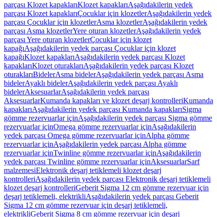
parçası Klozet kapakları
Klozet kapakları
Aşağıdakilerin yedek
parçası Klozet kapakları
Çocuklar için klozetler
Aşağıdakilerin yedek
parçası Çocuklar için klozetler
Asma klozetler
Aşağıdakilerin yedek
parçası Asma klozetler
Yere oturan klozetler
Aşağıdakilerin yedek
parçası Yere oturan klozetler
Çocuklar için klozet
kapağı
Aşağıdakilerin yedek parçası Çocuklar için klozet
kapağı
Klozet kapakları
Aşağıdakilerin yedek parçası Klozet
kapakları
Klozet oturakları
Aşağıdakilerin yedek parçası Klozet
oturakları
Bideler
Asma bideler
Aşağıdakilerin yedek parçası Asma
bideler
Ayaklı bideler
Aşağıdakilerin yedek parçası Ayaklı
bideler
Aksesuarlar
Aşağıdakilerin yedek parçası
Aksesuarlar
Kumanda kapakları ve klozet deşarj kontrolleri
Kumanda
kapakları
Aşağıdakilerin yedek parçası Kumanda kapakları
Sigma
gömme rezervuarlar için
Aşağıdakilerin yedek parçası Sigma gömme
rezervuarlar için
Omega gömme rezervuarlar için
Aşağıdakilerin
yedek parçası Omega gömme rezervuarlar için
Alpha gömme
rezervuarlar için
Aşağıdakilerin yedek parçası Alpha gömme
rezervuarlar için
Twinline gömme rezervuarlar için
Aşağıdakilerin
yedek parçası Twinline gömme rezervuarlar için
Aksesuarlar
Sarf
malzemesi
Elektronik deşarj tetiklemeli klozet deşarj
kontrolleri
Aşağıdakilerin yedek parçası Elektronik deşarj tetiklemeli
klozet deşarj kontrolleri
Geberit Sigma 12 cm gömme rezervuar için
deşarj tetiklemeli, elektrikli
Aşağıdakilerin yedek parçası Geberit
Sigma 12 cm gömme rezervuar için deşarj tetiklemeli,
elektrikli
Geberit Sigma 8 cm gömme rezervuar için deşarj