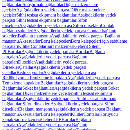
bağlantıları
Sıkıştırmalı bağlantılar
Diğer malzemelere
geçişler
Aşağıdakilerin yedek parçası Diğer malzemelere
geçişler
Sıhhi tesisat ekipmanı bağlantıları
Aşağıdakilerin yedek
parçası Sıhhi tesisat ekipmanı bağlantıları
Sifon
dirsekleri
Aşağıdakilerin yedek parçası Sifon dirsekleri
Contalı
bağlantı soketleri
Aşağıdakilerin yedek parçası Contalı bağlantı
soketleri
Bağlantı manşonu
Aşağıdakilerin yedek parçası Bağlantı
manşonu
Aksesuarlar
Boru kelepçeleri
Boru kelepçeleri için sabitleme
parçaları
Kilitler
Contalar
Sarf malzemesi
Geberit Silent-
PP
Borular
Aşağıdakilerin yedek parçası Borular
Bağlantı
parçaları
Aşağıdakilerin yedek parçası Bağlantı
parçaları
Dirsekler
Aşağıdakilerin yedek parçası
Dirsekler
Çatallar
Aşağıdakilerin yedek parçası
Çatallar
Redüksiyonlar
Aşağıdakilerin yedek parçası
Redüksiyonlar
Temizleme kapakları
Aşağıdakilerin yedek parçası
Temizleme kapakları
Bağlantılar
Aşağıdakilerin yedek parçası
Bağlantılar
Soket bağlantıları
Aşağıdakilerin yedek parçası Soket
bağlantıları
Diğer malzemelere geçişler
Sıhhi tesisat ekipmanı
bağlantıları
Aşağıdakilerin yedek parçası Sıhhi tesisat ekipmanı
bağlantıları
Sifon dirsekleri
Aşağıdakilerin yedek parçası Sifon
dirsekleri
Bağlantı manşonu
Aşağıdakilerin yedek parçası Bağlantı
manşonu
Aksesuarlar
Boru kelepçeleri
Kilitler
Contalar
Koruyucu
kapak
Sarf malzemesi
Geberit PE
Borular
Bağlantı
parçaları
Aşağıdakilerin yedek parçası Bağlantı
parçaları
Dirsekler
Çatallar
Redüksiyonlar
Temizleme