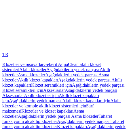
TR
Klozetler ve pisuvarlar
Geberit AquaClean akıllı klozet
sistemleri
Akıllı klozetler
Aşağıdakilerin yedek parçası Akıllı
klozetler
Asma klozetler
Aşağıdakilerin yedek parçası Asma
klozetler
Akıllı klozet kapakları
Aşağıdakilerin yedek parçası Akıllı
klozet kapakları
Klozet seramikleri için
Aşağıdakilerin yedek parçası
Klozet seramikleri için
Aksesuarlar
Aşağıdakilerin yedek parçası
Aksesuarlar
Akıllı klozetler için
Akıllı klozet kapakları
için
Aşağıdakilerin yedek parçası Akıllı klozet kapakları için
Akıllı
klozetler ve komple akıllı klozet sistemleri için
Sarf
malzemesi
Klozetler ve klozet kapakları
Asma
klozetler
Aşağıdakilerin yedek parçası Asma klozetler
Taharet
fonksiyonlu alçak tip klozetler
Aşağıdakilerin yedek parçası Taharet
fonksiyonlu alçak tip klozetler
Klozet kapakları
Aşağıdakilerin yedek