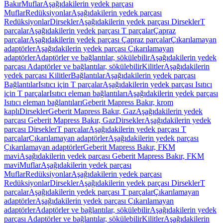
Bakır
Muflar
Aşağıdakilerin yedek parçası
Muflar
Redüksiyonlar
Aşağıdakilerin yedek parçası
Redüksiyonlar
Dirsekler
Aşağıdakilerin yedek parçası Dirsekler
T
parçalar
Aşağıdakilerin yedek parçası T parçalar
Çapraz
parçalar
Aşağıdakilerin yedek parçası Çapraz parçalar
Çıkarılamayan
adaptörler
Aşağıdakilerin yedek parçası Çıkarılamayan
adaptörler
Adaptörler ve bağlantılar, sökülebilir
Aşağıdakilerin yedek
parçası Adaptörler ve bağlantılar, sökülebilir
Kilitler
Aşağıdakilerin
yedek parçası Kilitler
Bağlantılar
Aşağıdakilerin yedek parçası
Bağlantılar
Isıtıcı için T parçalar
Aşağıdakilerin yedek parçası Isıtıcı
için T parçalar
Isıtıcı eleman bağlantıları
Aşağıdakilerin yedek parçası
Isıtıcı eleman bağlantıları
Geberit Mapress Bakır, krom
kaplı
Dirsekler
Geberit Mapress Bakır, Gaz
Aşağıdakilerin yedek
parçası Geberit Mapress Bakır, Gaz
Dirsekler
Aşağıdakilerin yedek
parçası Dirsekler
T parçalar
Aşağıdakilerin yedek parçası T
parçalar
Çıkarılamayan adaptörler
Aşağıdakilerin yedek parçası
Çıkarılamayan adaptörler
Geberit Mapress Bakır, FKM
mavi
Aşağıdakilerin yedek parçası Geberit Mapress Bakır, FKM
mavi
Muflar
Aşağıdakilerin yedek parçası
Muflar
Redüksiyonlar
Aşağıdakilerin yedek parçası
Redüksiyonlar
Dirsekler
Aşağıdakilerin yedek parçası Dirsekler
T
parçalar
Aşağıdakilerin yedek parçası T parçalar
Çıkarılamayan
adaptörler
Aşağıdakilerin yedek parçası Çıkarılamayan
adaptörler
Adaptörler ve bağlantılar, sökülebilir
Aşağıdakilerin yedek
parçası Adaptörler ve bağlantılar, sökülebilir
Kilitler
Aşağıdakilerin