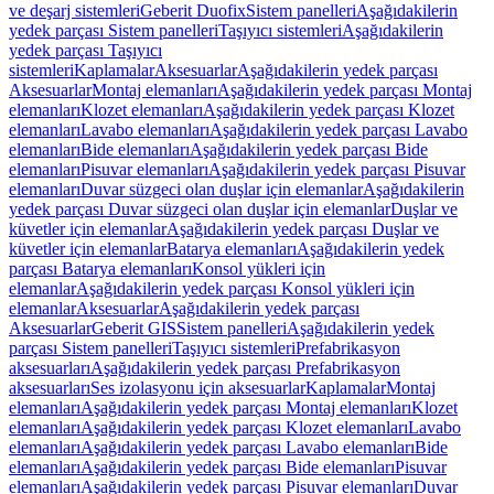
ve deşarj sistemleri
Geberit Duofix
Sistem panelleri
Aşağıdakilerin
yedek parçası Sistem panelleri
Taşıyıcı sistemleri
Aşağıdakilerin
yedek parçası Taşıyıcı
sistemleri
Kaplamalar
Aksesuarlar
Aşağıdakilerin yedek parçası
Aksesuarlar
Montaj elemanları
Aşağıdakilerin yedek parçası Montaj
elemanları
Klozet elemanları
Aşağıdakilerin yedek parçası Klozet
elemanları
Lavabo elemanları
Aşağıdakilerin yedek parçası Lavabo
elemanları
Bide elemanları
Aşağıdakilerin yedek parçası Bide
elemanları
Pisuvar elemanları
Aşağıdakilerin yedek parçası Pisuvar
elemanları
Duvar süzgeci olan duşlar için elemanlar
Aşağıdakilerin
yedek parçası Duvar süzgeci olan duşlar için elemanlar
Duşlar ve
küvetler için elemanlar
Aşağıdakilerin yedek parçası Duşlar ve
küvetler için elemanlar
Batarya elemanları
Aşağıdakilerin yedek
parçası Batarya elemanları
Konsol yükleri için
elemanlar
Aşağıdakilerin yedek parçası Konsol yükleri için
elemanlar
Aksesuarlar
Aşağıdakilerin yedek parçası
Aksesuarlar
Geberit GIS
Sistem panelleri
Aşağıdakilerin yedek
parçası Sistem panelleri
Taşıyıcı sistemleri
Prefabrikasyon
aksesuarları
Aşağıdakilerin yedek parçası Prefabrikasyon
aksesuarları
Ses izolasyonu için aksesuarlar
Kaplamalar
Montaj
elemanları
Aşağıdakilerin yedek parçası Montaj elemanları
Klozet
elemanları
Aşağıdakilerin yedek parçası Klozet elemanları
Lavabo
elemanları
Aşağıdakilerin yedek parçası Lavabo elemanları
Bide
elemanları
Aşağıdakilerin yedek parçası Bide elemanları
Pisuvar
elemanları
Aşağıdakilerin yedek parçası Pisuvar elemanları
Duvar