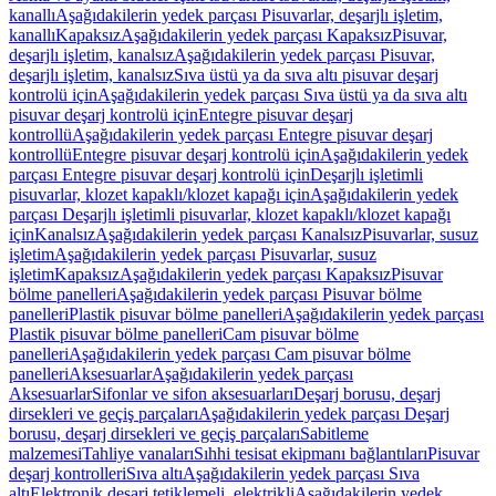
kanallı
Aşağıdakilerin yedek parçası Pisuvarlar, deşarjlı işletim,
kanallı
Kapaksız
Aşağıdakilerin yedek parçası Kapaksız
Pisuvar,
deşarjlı işletim, kanalsız
Aşağıdakilerin yedek parçası Pisuvar,
deşarjlı işletim, kanalsız
Sıva üstü ya da sıva altı pisuvar deşarj
kontrolü için
Aşağıdakilerin yedek parçası Sıva üstü ya da sıva altı
pisuvar deşarj kontrolü için
Entegre pisuvar deşarj
kontrollü
Aşağıdakilerin yedek parçası Entegre pisuvar deşarj
kontrollü
Entegre pisuvar deşarj kontrolü için
Aşağıdakilerin yedek
parçası Entegre pisuvar deşarj kontrolü için
Deşarjlı işletimli
pisuvarlar, klozet kapaklı/klozet kapağı için
Aşağıdakilerin yedek
parçası Deşarjlı işletimli pisuvarlar, klozet kapaklı/klozet kapağı
için
Kanalsız
Aşağıdakilerin yedek parçası Kanalsız
Pisuvarlar, susuz
işletim
Aşağıdakilerin yedek parçası Pisuvarlar, susuz
işletim
Kapaksız
Aşağıdakilerin yedek parçası Kapaksız
Pisuvar
bölme panelleri
Aşağıdakilerin yedek parçası Pisuvar bölme
panelleri
Plastik pisuvar bölme panelleri
Aşağıdakilerin yedek parçası
Plastik pisuvar bölme panelleri
Cam pisuvar bölme
panelleri
Aşağıdakilerin yedek parçası Cam pisuvar bölme
panelleri
Aksesuarlar
Aşağıdakilerin yedek parçası
Aksesuarlar
Sifonlar ve sifon aksesuarları
Deşarj borusu, deşarj
dirsekleri ve geçiş parçaları
Aşağıdakilerin yedek parçası Deşarj
borusu, deşarj dirsekleri ve geçiş parçaları
Sabitleme
malzemesi
Tahliye vanaları
Sıhhi tesisat ekipmanı bağlantıları
Pisuvar
deşarj kontrolleri
Sıva altı
Aşağıdakilerin yedek parçası Sıva
altı
Elektronik deşarj tetiklemeli, elektrikli
Aşağıdakilerin yedek