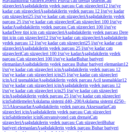
Havalandırma valfleri
Geberit Pluvia çatı drenaj sistemi
Çatı
süzgeçleri
Aşağıdakilerin yedek parçası Çatı süzgeçleri
12 l/sn'ye
kadar çatı süzgeçleri
Aşağıdakilerin yedek parçası 12 l/sn'ye kadar
çatı süzgeçleri
25 l/sn'ye kadar çatı süzgeçleri
Aşağıdakilerin yedek
parçası 25 l/sn'ye kadar çatı süzgeçleri
Çatı süzgeçleri 100 l/sn'ye
kadar
Aşağıdakilerin yedek parçası Çatı süzgeçleri 100 l/sn'ye
kadar
Dere tipi için çatı süzgeçleri
Aşağıdakilerin yedek parçası Dere
tipi için çatı süzgeçleri
12 l/sn'ye kadar çatı süzgeçleri
Aşağıdakilerin
yedek parçası 12 l/sn'ye kadar çatı süzgeçleri
25 l/sn'ye kadar çatı
süzgeçleri
Aşağıdakilerin yedek parçası 25 l/sn'ye kadar çatı
süzgeçleri
Çatı süzgeçleri 100 l/sn'ye kadar
Aşağıdakilerin yedek
parçası Çatı süzgeçleri 100 l/sn'ye kadar
Buhar bariyeri
elemanları
Aşağıdakilerin yedek parçası Buhar bariyeri elemanları
12
l/sn'ye kadar çatı süzgeçleri için
Aşağıdakilerin yedek parçası 12
l/sn'ye kadar çatı süzgeçleri için
25 l/sn'ye kadar çatı süzgeçleri
için
Acil taşmalıklar
Aşağıdakilerin yedek parçası Acil taşmalıklar
12
l/sn'ye kadar çatı süzgeçleri için
Aşağıdakilerin yedek parçası 12
l/sn'ye kadar çatı süzgeçleri için
25 l/sn'ye kadar çatı süzgeçleri
için
Aşağıdakilerin yedek parçası 25 l/sn'ye kadar çatı süzgeçleri
için
Sabitlemeler
Askılama sistemi d40–200
Askılama sistemi d250–
315
Aksesuarlar
Aşağıdakilerin yedek parçası Aksesuarlar
Çatı
süzgeçleri için
Aşağıdakilerin yedek parçası Çatı süzgeçleri
için
Sabitlemeler için
Konvansiyonel çatı drenajı
Çatı
süzgeçleri
Aşağıdakilerin yedek parçası Çatı süzgeçleri
Buhar
bariyeri elemanları
Aşağıdakilerin yedek parçası Buhar bariyeri