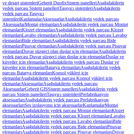
ve deşarj sistemleri
Geberit Duofix
Sistem panelleri
Aşağıdakilerin
yedek parçası Sistem panelleri
Taşıyıcı sistemleri
Aşağıdakilerin
yedek parçası Taşıyıcı
sistemleri
Kaplamalar
Aksesuarlar
Aşağıdakilerin yedek parçası
Aksesuarlar
Montaj elemanları
Aşağıdakilerin yedek parçası Montaj
elemanları
Klozet elemanları
Aşağıdakilerin yedek parçası Klozet
elemanları
Lavabo elemanları
Aşağıdakilerin yedek parçası Lavabo
elemanları
Bide elemanları
Aşağıdakilerin yedek parçası Bide
elemanları
Pisuvar elemanları
Aşağıdakilerin yedek parçası Pisuvar
elemanları
Duvar süzgeci olan duşlar için elemanlar
Aşağıdakilerin
yedek parçası Duvar süzgeci olan duşlar için elemanlar
Duşlar ve
küvetler için elemanlar
Aşağıdakilerin yedek parçası Duşlar ve
küvetler için elemanlar
Batarya elemanları
Aşağıdakilerin yedek
parçası Batarya elemanları
Konsol yükleri için
elemanlar
Aşağıdakilerin yedek parçası Konsol yükleri için
elemanlar
Aksesuarlar
Aşağıdakilerin yedek parçası
Aksesuarlar
Geberit GIS
Sistem panelleri
Aşağıdakilerin yedek
parçası Sistem panelleri
Taşıyıcı sistemleri
Prefabrikasyon
aksesuarları
Aşağıdakilerin yedek parçası Prefabrikasyon
aksesuarları
Ses izolasyonu için aksesuarlar
Kaplamalar
Montaj
elemanları
Aşağıdakilerin yedek parçası Montaj elemanları
Klozet
elemanları
Aşağıdakilerin yedek parçası Klozet elemanları
Lavabo
elemanları
Aşağıdakilerin yedek parçası Lavabo elemanları
Bide
elemanları
Aşağıdakilerin yedek parçası Bide elemanları
Pisuvar
elemanları
Aşağıdakilerin yedek parçası Pisuvar elemanları
Duvar