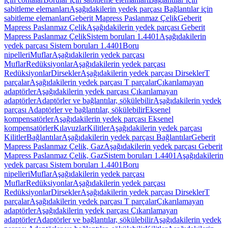
sabitleme elemanları
Aşağıdakilerin yedek parçası Bağlantılar için
sabitleme elemanları
Geberit Mapress Paslanmaz Çelik
Geberit
Mapress Paslanmaz Çelik
Aşağıdakilerin yedek parçası Geberit
Mapress Paslanmaz Çelik
Sistem boruları 1.4401
Aşağıdakilerin
yedek parçası Sistem boruları 1.4401
Boru
nipelleri
Muflar
Aşağıdakilerin yedek parçası
Muflar
Redüksiyonlar
Aşağıdakilerin yedek parçası
Redüksiyonlar
Dirsekler
Aşağıdakilerin yedek parçası Dirsekler
T
parçalar
Aşağıdakilerin yedek parçası T parçalar
Çıkarılamayan
adaptörler
Aşağıdakilerin yedek parçası Çıkarılamayan
adaptörler
Adaptörler ve bağlantılar, sökülebilir
Aşağıdakilerin yedek
parçası Adaptörler ve bağlantılar, sökülebilir
Eksenel
kompensatörler
Aşağıdakilerin yedek parçası Eksenel
kompensatörler
Kılavuzlar
Kilitler
Aşağıdakilerin yedek parçası
Kilitler
Bağlantılar
Aşağıdakilerin yedek parçası Bağlantılar
Geberit
Mapress Paslanmaz Çelik, Gaz
Aşağıdakilerin yedek parçası Geberit
Mapress Paslanmaz Çelik, Gaz
Sistem boruları 1.4401
Aşağıdakilerin
yedek parçası Sistem boruları 1.4401
Boru
nipelleri
Muflar
Aşağıdakilerin yedek parçası
Muflar
Redüksiyonlar
Aşağıdakilerin yedek parçası
Redüksiyonlar
Dirsekler
Aşağıdakilerin yedek parçası Dirsekler
T
parçalar
Aşağıdakilerin yedek parçası T parçalar
Çıkarılamayan
adaptörler
Aşağıdakilerin yedek parçası Çıkarılamayan
adaptörler
Adaptörler ve bağlantılar, sökülebilir
Aşağıdakilerin yedek