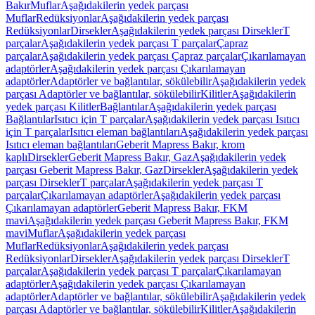
Bakır
Muflar
Aşağıdakilerin yedek parçası
Muflar
Redüksiyonlar
Aşağıdakilerin yedek parçası
Redüksiyonlar
Dirsekler
Aşağıdakilerin yedek parçası Dirsekler
T
parçalar
Aşağıdakilerin yedek parçası T parçalar
Çapraz
parçalar
Aşağıdakilerin yedek parçası Çapraz parçalar
Çıkarılamayan
adaptörler
Aşağıdakilerin yedek parçası Çıkarılamayan
adaptörler
Adaptörler ve bağlantılar, sökülebilir
Aşağıdakilerin yedek
parçası Adaptörler ve bağlantılar, sökülebilir
Kilitler
Aşağıdakilerin
yedek parçası Kilitler
Bağlantılar
Aşağıdakilerin yedek parçası
Bağlantılar
Isıtıcı için T parçalar
Aşağıdakilerin yedek parçası Isıtıcı
için T parçalar
Isıtıcı eleman bağlantıları
Aşağıdakilerin yedek parçası
Isıtıcı eleman bağlantıları
Geberit Mapress Bakır, krom
kaplı
Dirsekler
Geberit Mapress Bakır, Gaz
Aşağıdakilerin yedek
parçası Geberit Mapress Bakır, Gaz
Dirsekler
Aşağıdakilerin yedek
parçası Dirsekler
T parçalar
Aşağıdakilerin yedek parçası T
parçalar
Çıkarılamayan adaptörler
Aşağıdakilerin yedek parçası
Çıkarılamayan adaptörler
Geberit Mapress Bakır, FKM
mavi
Aşağıdakilerin yedek parçası Geberit Mapress Bakır, FKM
mavi
Muflar
Aşağıdakilerin yedek parçası
Muflar
Redüksiyonlar
Aşağıdakilerin yedek parçası
Redüksiyonlar
Dirsekler
Aşağıdakilerin yedek parçası Dirsekler
T
parçalar
Aşağıdakilerin yedek parçası T parçalar
Çıkarılamayan
adaptörler
Aşağıdakilerin yedek parçası Çıkarılamayan
adaptörler
Adaptörler ve bağlantılar, sökülebilir
Aşağıdakilerin yedek
parçası Adaptörler ve bağlantılar, sökülebilir
Kilitler
Aşağıdakilerin