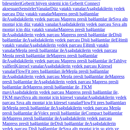
bileşenleri
Geberit hijyen sistemi için Geberit Connect
aksesuarı
Sensörler
Vanalar
Düz yataklı vanalar
Aşağıdakilerin yedek
parçası Düz yataklı vanalar
Mapress presli bağlantılar
ile
Aşağıdakilerin yedek parçası Mapress presli bağlantılar ile
Sıva altı
montaj için düz yataklı vanalar
Aşağıdakilerin yedek parçası Sıva altı
montaj için düz yataklı vanalar
Mapress presli bağlantılar
ile
Aşağıdakilerin yedek parçası Mapress presli bağlantılar ile
Dişli
bağlantılar ile
Aşağıdakilerin yedek parçası Dişli bağlantılar ile
Eğimli
yataklı vanalar
Aşağıdakilerin yedek parçası Eğimli yataklı
vanalar
Mepla presli bağlantılar ile
Aşağıdakilerin yedek parçası
Mepla presli bağlantılar ile
Mapress presli bağlantılar
ile
Aşağıdakilerin yedek parçası Mapress presli bağlantılar ile
Tahliye
valfleri
Küresel vanalar
Aşağıdakilerin yedek parçası Küresel
vanalar
FlowFit pres bağlantıları ile
Mepla presli bağlantılar
ile
Aşağıdakilerin yedek parçası Mepla presli bağlantılar ile
Mapress
presli bağlantılar ile
Aşağıdakilerin yedek parçası Mapress presli
bağlantılar ile
Mapress presli bağlantılar ile, FKM
mavi
Aşağıdakilerin yedek parçası Mapress presli bağlantılar ile,
FKM mavi
Sıva altı montaj için küresel vanalar
Aşağıdakilerin yedek
parçası Sıva altı montaj için küresel vanalar
FlowFit pres bağlantıları
ile
Mepla presli bağlantılar ile
Aşağıdakilerin yedek parçası Mepla
presli bağlantılar ile
Volex presli bağlantılar ile
Compact bağlantılar
ile
Mapress presli bağlantılar ile
Aşağıdakilerin yedek parçası
Mapress presli bağlantılar ile
Dişli bağlantılar ile
Aşağıdakilerin
yedek parçası Dişli bağlantılar ile
Sıva altı montaj için su giriş ve