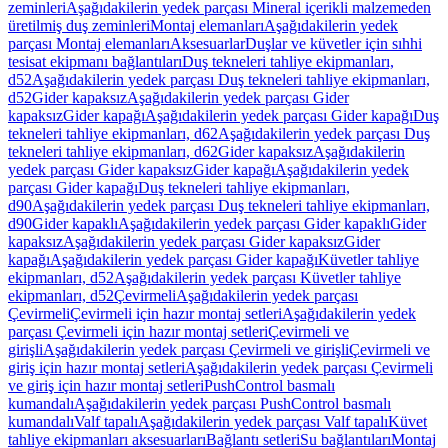
zeminleri
Aşağıdakilerin yedek parçası Mineral içerikli malzemeden
üretilmiş duş zeminleri
Montaj elemanları
Aşağıdakilerin yedek
parçası Montaj elemanları
Aksesuarlar
Duşlar ve küvetler için sıhhi
tesisat ekipmanı bağlantıları
Duş tekneleri tahliye ekipmanları,
d52
Aşağıdakilerin yedek parçası Duş tekneleri tahliye ekipmanları,
d52
Gider kapaksız
Aşağıdakilerin yedek parçası Gider
kapaksız
Gider kapağı
Aşağıdakilerin yedek parçası Gider kapağı
Duş
tekneleri tahliye ekipmanları, d62
Aşağıdakilerin yedek parçası Duş
tekneleri tahliye ekipmanları, d62
Gider kapaksız
Aşağıdakilerin
yedek parçası Gider kapaksız
Gider kapağı
Aşağıdakilerin yedek
parçası Gider kapağı
Duş tekneleri tahliye ekipmanları,
d90
Aşağıdakilerin yedek parçası Duş tekneleri tahliye ekipmanları,
d90
Gider kapaklı
Aşağıdakilerin yedek parçası Gider kapaklı
Gider
kapaksız
Aşağıdakilerin yedek parçası Gider kapaksız
Gider
kapağı
Aşağıdakilerin yedek parçası Gider kapağı
Küvetler tahliye
ekipmanları, d52
Aşağıdakilerin yedek parçası Küvetler tahliye
ekipmanları, d52
Çevirmeli
Aşağıdakilerin yedek parçası
Çevirmeli
Çevirmeli için hazır montaj setleri
Aşağıdakilerin yedek
parçası Çevirmeli için hazır montaj setleri
Çevirmeli ve
girişli
Aşağıdakilerin yedek parçası Çevirmeli ve girişli
Çevirmeli ve
giriş için hazır montaj setleri
Aşağıdakilerin yedek parçası Çevirmeli
ve giriş için hazır montaj setleri
PushControl basmalı
kumandalı
Aşağıdakilerin yedek parçası PushControl basmalı
kumandalı
Valf tapalı
Aşağıdakilerin yedek parçası Valf tapalı
Küvet
tahliye ekipmanları aksesuarları
Bağlantı setleri
Su bağlantıları
Montaj