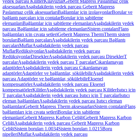
yedek parçası Kilitler
Kılavuzlar
Geberit Mapress Paslanmaz çelik
aksesuarları
Aşağıdakilerin yedek parçası Geberit Mapress
Paslanmaz çelik aksesuarları
Bağlantılar için izolasyonlar
Borular ve
bağlantı parçaları için contalar
Borular için sabitleme
elemanları
Bağlantılar için sabitleme elemanları
Aşağıdakilerin yedek
parçası Bağlantılar için sabitleme elemanları
Sistem contaları
Flanş
bağlantıları için cıvata setleri
Geberit Mapress Therm
Therm sistem
boruları
Bağlantı parçaları
Aşağıdakilerin yedek parçası Bağlantı
parçaları
Muflar
Aşağıdakilerin yedek parçası
Muflar
Redüksiyonlar
Aşağıdakilerin yedek parçası
Redüksiyonlar
Dirsekler
Aşağıdakilerin yedek parçası Dirsekler
T
parçalar
Aşağıdakilerin yedek parçası T parçalar
Çıkarılamayan
adaptörler
Aşağıdakilerin yedek parçası Çıkarılamayan
adaptörler
Adaptörler ve bağlantılar, sökülebilir
Aşağıdakilerin yedek
parçası Adaptörler ve bağlantılar, sökülebilir
Eksenel
kompensatörler
Aşağıdakilerin yedek parçası Eksenel
kompensatörler
Kilitler
Aşağıdakilerin yedek parçası Kilitler
Isıtıcı için
T parçalar
Aşağıdakilerin yedek parçası Isıtıcı için T parçalar
Isıtıcı
eleman bağlantıları
Aşağıdakilerin yedek parçası Isıtıcı eleman
bağlantıları
Geberit Mapress Therm aksesuarları
Sistem contaları
Flanş
bağlantıları için cıvata setleri
Borular için sabitleme
elemanları
Geberit Mapress Karbon Çeliği
Geberit Mapress Karbon
Çeliği
Aşağıdakilerin yedek parçası Geberit Mapress Karbon
Çeliği
Sistem boruları 1.0034
Sistem boruları 1.0215
Boru
nipelleri
Muflar
Aşağıdakilerin yedek parçası