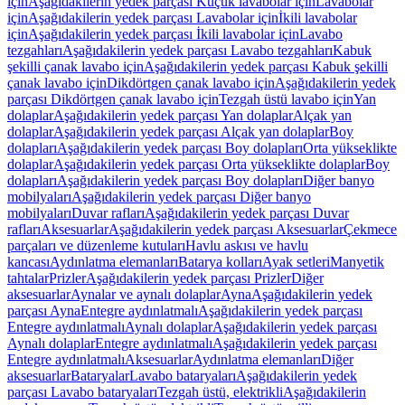
için
Aşağıdakilerin yedek parçası Küçük lavabolar için
Lavabolar
için
Aşağıdakilerin yedek parçası Lavabolar için
İkili lavabolar
için
Aşağıdakilerin yedek parçası İkili lavabolar için
Lavabo
tezgahları
Aşağıdakilerin yedek parçası Lavabo tezgahları
Kabuk
şekilli çanak lavabo için
Aşağıdakilerin yedek parçası Kabuk şekilli
çanak lavabo için
Dikdörtgen çanak lavabo için
Aşağıdakilerin yedek
parçası Dikdörtgen çanak lavabo için
Tezgah üstü lavabo için
Yan
dolaplar
Aşağıdakilerin yedek parçası Yan dolaplar
Alçak yan
dolaplar
Aşağıdakilerin yedek parçası Alçak yan dolaplar
Boy
dolapları
Aşağıdakilerin yedek parçası Boy dolapları
Orta yükseklikte
dolaplar
Aşağıdakilerin yedek parçası Orta yükseklikte dolaplar
Boy
dolapları
Aşağıdakilerin yedek parçası Boy dolapları
Diğer banyo
mobilyaları
Aşağıdakilerin yedek parçası Diğer banyo
mobilyaları
Duvar rafları
Aşağıdakilerin yedek parçası Duvar
rafları
Aksesuarlar
Aşağıdakilerin yedek parçası Aksesuarlar
Çekmece
parçaları ve düzenleme kutuları
Havlu askısı ve havlu
kancası
Aydınlatma elemanları
Batarya kolları
Ayak setleri
Manyetik
tahtalar
Prizler
Aşağıdakilerin yedek parçası Prizler
Diğer
aksesuarlar
Aynalar ve aynalı dolaplar
Ayna
Aşağıdakilerin yedek
parçası Ayna
Entegre aydınlatmalı
Aşağıdakilerin yedek parçası
Entegre aydınlatmalı
Aynalı dolaplar
Aşağıdakilerin yedek parçası
Aynalı dolaplar
Entegre aydınlatmalı
Aşağıdakilerin yedek parçası
Entegre aydınlatmalı
Aksesuarlar
Aydınlatma elemanları
Diğer
aksesuarlar
Bataryalar
Lavabo bataryaları
Aşağıdakilerin yedek
parçası Lavabo bataryaları
Tezgah üstü, elektrikli
Aşağıdakilerin