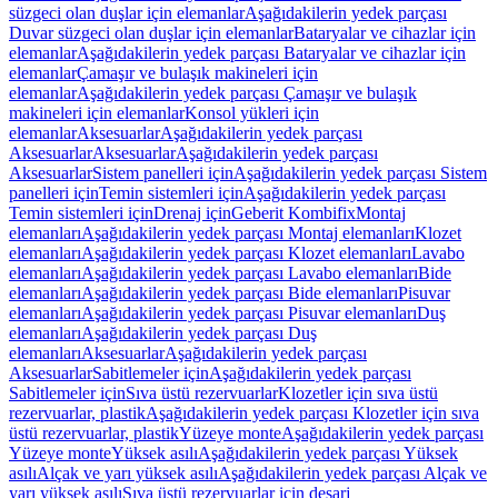
süzgeci olan duşlar için elemanlar
Aşağıdakilerin yedek parçası
Duvar süzgeci olan duşlar için elemanlar
Bataryalar ve cihazlar için
elemanlar
Aşağıdakilerin yedek parçası Bataryalar ve cihazlar için
elemanlar
Çamaşır ve bulaşık makineleri için
elemanlar
Aşağıdakilerin yedek parçası Çamaşır ve bulaşık
makineleri için elemanlar
Konsol yükleri için
elemanlar
Aksesuarlar
Aşağıdakilerin yedek parçası
Aksesuarlar
Aksesuarlar
Aşağıdakilerin yedek parçası
Aksesuarlar
Sistem panelleri için
Aşağıdakilerin yedek parçası Sistem
panelleri için
Temin sistemleri için
Aşağıdakilerin yedek parçası
Temin sistemleri için
Drenaj için
Geberit Kombifix
Montaj
elemanları
Aşağıdakilerin yedek parçası Montaj elemanları
Klozet
elemanları
Aşağıdakilerin yedek parçası Klozet elemanları
Lavabo
elemanları
Aşağıdakilerin yedek parçası Lavabo elemanları
Bide
elemanları
Aşağıdakilerin yedek parçası Bide elemanları
Pisuvar
elemanları
Aşağıdakilerin yedek parçası Pisuvar elemanları
Duş
elemanları
Aşağıdakilerin yedek parçası Duş
elemanları
Aksesuarlar
Aşağıdakilerin yedek parçası
Aksesuarlar
Sabitlemeler için
Aşağıdakilerin yedek parçası
Sabitlemeler için
Sıva üstü rezervuarlar
Klozetler için sıva üstü
rezervuarlar, plastik
Aşağıdakilerin yedek parçası Klozetler için sıva
üstü rezervuarlar, plastik
Yüzeye monte
Aşağıdakilerin yedek parçası
Yüzeye monte
Yüksek asılı
Aşağıdakilerin yedek parçası Yüksek
asılı
Alçak ve yarı yüksek asılı
Aşağıdakilerin yedek parçası Alçak ve
yarı yüksek asılı
Sıva üstü rezervuarlar için deşarj