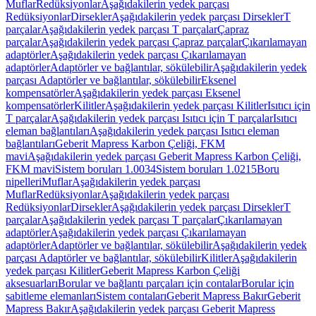
Muflar
Redüksiyonlar
Aşağıdakilerin yedek parçası
Redüksiyonlar
Dirsekler
Aşağıdakilerin yedek parçası Dirsekler
T
parçalar
Aşağıdakilerin yedek parçası T parçalar
Çapraz
parçalar
Aşağıdakilerin yedek parçası Çapraz parçalar
Çıkarılamayan
adaptörler
Aşağıdakilerin yedek parçası Çıkarılamayan
adaptörler
Adaptörler ve bağlantılar, sökülebilir
Aşağıdakilerin yedek
parçası Adaptörler ve bağlantılar, sökülebilir
Eksenel
kompensatörler
Aşağıdakilerin yedek parçası Eksenel
kompensatörler
Kilitler
Aşağıdakilerin yedek parçası Kilitler
Isıtıcı için
T parçalar
Aşağıdakilerin yedek parçası Isıtıcı için T parçalar
Isıtıcı
eleman bağlantıları
Aşağıdakilerin yedek parçası Isıtıcı eleman
bağlantıları
Geberit Mapress Karbon Çeliği, FKM
mavi
Aşağıdakilerin yedek parçası Geberit Mapress Karbon Çeliği,
FKM mavi
Sistem boruları 1.0034
Sistem boruları 1.0215
Boru
nipelleri
Muflar
Aşağıdakilerin yedek parçası
Muflar
Redüksiyonlar
Aşağıdakilerin yedek parçası
Redüksiyonlar
Dirsekler
Aşağıdakilerin yedek parçası Dirsekler
T
parçalar
Aşağıdakilerin yedek parçası T parçalar
Çıkarılamayan
adaptörler
Aşağıdakilerin yedek parçası Çıkarılamayan
adaptörler
Adaptörler ve bağlantılar, sökülebilir
Aşağıdakilerin yedek
parçası Adaptörler ve bağlantılar, sökülebilir
Kilitler
Aşağıdakilerin
yedek parçası Kilitler
Geberit Mapress Karbon Çeliği
aksesuarları
Borular ve bağlantı parçaları için contalar
Borular için
sabitleme elemanları
Sistem contaları
Geberit Mapress Bakır
Geberit
Mapress Bakır
Aşağıdakilerin yedek parçası Geberit Mapress