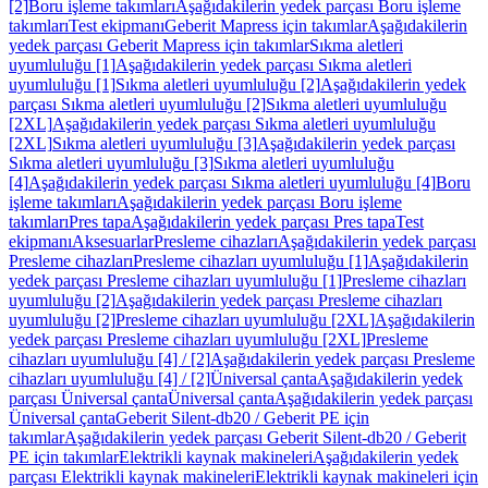
[2]
Boru işleme takımları
Aşağıdakilerin yedek parçası Boru işleme
takımları
Test ekipmanı
Geberit Mapress için takımlar
Aşağıdakilerin
yedek parçası Geberit Mapress için takımlar
Sıkma aletleri
uyumluluğu [1]
Aşağıdakilerin yedek parçası Sıkma aletleri
uyumluluğu [1]
Sıkma aletleri uyumluluğu [2]
Aşağıdakilerin yedek
parçası Sıkma aletleri uyumluluğu [2]
Sıkma aletleri uyumluluğu
[2XL]
Aşağıdakilerin yedek parçası Sıkma aletleri uyumluluğu
[2XL]
Sıkma aletleri uyumluluğu [3]
Aşağıdakilerin yedek parçası
Sıkma aletleri uyumluluğu [3]
Sıkma aletleri uyumluluğu
[4]
Aşağıdakilerin yedek parçası Sıkma aletleri uyumluluğu [4]
Boru
işleme takımları
Aşağıdakilerin yedek parçası Boru işleme
takımları
Pres tapa
Aşağıdakilerin yedek parçası Pres tapa
Test
ekipmanı
Aksesuarlar
Presleme cihazları
Aşağıdakilerin yedek parçası
Presleme cihazları
Presleme cihazları uyumluluğu [1]
Aşağıdakilerin
yedek parçası Presleme cihazları uyumluluğu [1]
Presleme cihazları
uyumluluğu [2]
Aşağıdakilerin yedek parçası Presleme cihazları
uyumluluğu [2]
Presleme cihazları uyumluluğu [2XL]
Aşağıdakilerin
yedek parçası Presleme cihazları uyumluluğu [2XL]
Presleme
cihazları uyumluluğu [4] / [2]
Aşağıdakilerin yedek parçası Presleme
cihazları uyumluluğu [4] / [2]
Üniversal çanta
Aşağıdakilerin yedek
parçası Üniversal çanta
Üniversal çanta
Aşağıdakilerin yedek parçası
Üniversal çanta
Geberit Silent-db20 / Geberit PE için
takımlar
Aşağıdakilerin yedek parçası Geberit Silent-db20 / Geberit
PE için takımlar
Elektrikli kaynak makineleri
Aşağıdakilerin yedek
parçası Elektrikli kaynak makineleri
Elektrikli kaynak makineleri için