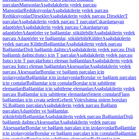
parçaları
Manşonlar
Aşağıdakilerin yedek parçası
Manşonlar
Redüksiyonlar
Aşağıdakilerin yedek parçası
Redüksiyonlar
Dirsekler
Aşağıdakilerin yedek parçası Dirsekler
T
parçalar
Aşağıdakilerin yedek parçası T parçalar
Çıkarılamayan
adaptörler
Aşağıdakilerin yedek parçası Çıkarılamayan
adaptörler
Adaptörler ve bağlantılar, sökülebilir
Aşağıdakilerin yedek
parçası Adaptörler ve bağlantılar, sökülebilir
Kilitler
Aşağıdakilerin
yedek parçası Kilitler
Bağlantılar
Aşağıdakilerin yedek parçası
Bağlantılar
Dişli bağlantılı dağıtıcı
Aşağıdakilerin yedek parçası Dişli
bağlantılı dağıtıcı
Isıtıcı için T parçalar
Aşağıdakilerin yedek parçası
Isıtıcı için T parçalar
Isıtıcı eleman bağlantıları
Aşağıdakilerin yedek
parçası Isıtıcı eleman bağlantıları
Aksesuarlar
Aşağıdakilerin yedek
parçası Aksesuarlar
Borular ve bağlantı parçaları için
izolasyonlar
Bağlantılar için izolasyonlar
Borular ve bağlantı parçaları
için contalar
Bağlantılar için contalar
Borular için sabitleme
elemanları
Bağlantılar için sabitleme elemanları
Aşağıdakilerin yedek
parçası Bağlantılar için sabitleme elemanları
Sistem contaları
Flanş
bağlantıları için cıvata setleri
Geberit Volex
Isıtma sistem boruları
SL
Bağlantı parçaları
Aşağıdakilerin yedek parçası Bağlantı
parçaları
Adaptörler ve bağlantılar,
sökülebilir
Bağlantılar
Aşağıdakilerin yedek parçası Bağlantılar
Dişli
bağlantılı dağıtıcı
Aksesuarlar
Aşağıdakilerin yedek parçası
Aksesuarlar
Borular ve bağlantı parçaları için izolasyonlar
Bağlantılar
için izolasyonlar
Borular ve bağlantı parçaları için contalar
Bağlantılar
için contalar
Borular için sabitleme elemanları
Bağlantılar için