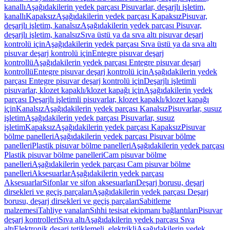
kanallı
Aşağıdakilerin yedek parçası Pisuvarlar, deşarjlı işletim,
kanallı
Kapaksız
Aşağıdakilerin yedek parçası Kapaksız
Pisuvar,
deşarjlı işletim, kanalsız
Aşağıdakilerin yedek parçası Pisuvar,
deşarjlı işletim, kanalsız
Sıva üstü ya da sıva altı pisuvar deşarj
kontrolü için
Aşağıdakilerin yedek parçası Sıva üstü ya da sıva altı
pisuvar deşarj kontrolü için
Entegre pisuvar deşarj
kontrollü
Aşağıdakilerin yedek parçası Entegre pisuvar deşarj
kontrollü
Entegre pisuvar deşarj kontrolü için
Aşağıdakilerin yedek
parçası Entegre pisuvar deşarj kontrolü için
Deşarjlı işletimli
pisuvarlar, klozet kapaklı/klozet kapağı için
Aşağıdakilerin yedek
parçası Deşarjlı işletimli pisuvarlar, klozet kapaklı/klozet kapağı
için
Kanalsız
Aşağıdakilerin yedek parçası Kanalsız
Pisuvarlar, susuz
işletim
Aşağıdakilerin yedek parçası Pisuvarlar, susuz
işletim
Kapaksız
Aşağıdakilerin yedek parçası Kapaksız
Pisuvar
bölme panelleri
Aşağıdakilerin yedek parçası Pisuvar bölme
panelleri
Plastik pisuvar bölme panelleri
Aşağıdakilerin yedek parçası
Plastik pisuvar bölme panelleri
Cam pisuvar bölme
panelleri
Aşağıdakilerin yedek parçası Cam pisuvar bölme
panelleri
Aksesuarlar
Aşağıdakilerin yedek parçası
Aksesuarlar
Sifonlar ve sifon aksesuarları
Deşarj borusu, deşarj
dirsekleri ve geçiş parçaları
Aşağıdakilerin yedek parçası Deşarj
borusu, deşarj dirsekleri ve geçiş parçaları
Sabitleme
malzemesi
Tahliye vanaları
Sıhhi tesisat ekipmanı bağlantıları
Pisuvar
deşarj kontrolleri
Sıva altı
Aşağıdakilerin yedek parçası Sıva
altı
Elektronik deşarj tetiklemeli, elektrikli
Aşağıdakilerin yedek