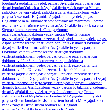
boruları
Aşağıdakilerin yedek parçası Sıva üstü rezervuarlar için
deşarj boruları
Yüksek asılı
Aşağıdakilerin yedek parçası Yüksek
asılı
Alçak ve yarı yüksek asılı
Aksesuarlar
Aşağıdakilerin yedek
parçası Aksesuarlar
Bağlantılar
Aşağıdakilerin yedek parçası
Bağlantılar
Ara musluklar
Adaptör contalar
Sarf malzemesi
Gömme
rezervuar
Sigma gömme rezervuarlar
Aşağıdakilerin yedek parçası
Sigma gömme rezervuarlar
Omega gömme
rezervuarlar
Aşağıdakilerin yedek parçası Omega gömme
rezervuarlar
Alpha gömme rezervuarlar
Aşağıdakilerin yedek parçası
Alpha gömme rezervuarlar
Deşarj boruları
Aksesuarlar
Doldurma ve
deşarj valfleri
Doldurma valfleri
Aşağıdakilerin yedek parçası
Doldurma valfleri
Gömme rezervuarlar için doldurma
valfleri
Aşağıdakilerin yedek parçası Gömme rezervuarlar için
doldurma valfleri
Seramik rezervuarlar için doldurma
valfleri
Aşağıdakilerin yedek parçası Seramik rezervuarlar için
doldurma valfleri
Üniversal rezervuarlar için doldurma
valfleri
Aşağıdakilerin yedek parçası Üniversal rezervuarlar için
doldurma valfleri
Deşarj valfleri
Aşağıdakilerin yedek parçası Deşarj
valfleri
2 kademeli deşarj
Aşağıdakilerin yedek parçası 2 kademeli
deşarj
İç takımlar
Aşağıdakilerin yedek parçası İç takımlar
2 kademeli
deşarj
Aşağıdakilerin yedek parçası 2 kademeli deşarj
Temin
sistemleri
Geberit Mepla
Sistem boruları ML
Aşağıdakilerin yedek
parçası Sistem boruları ML
Isıtma sistem boruları ML
Aşağıdakilerin
yedek parçası Isıtma sistem boruları ML
Bağlantı
parçaları
Aşağıdakilerin yedek parçası Bağlantı