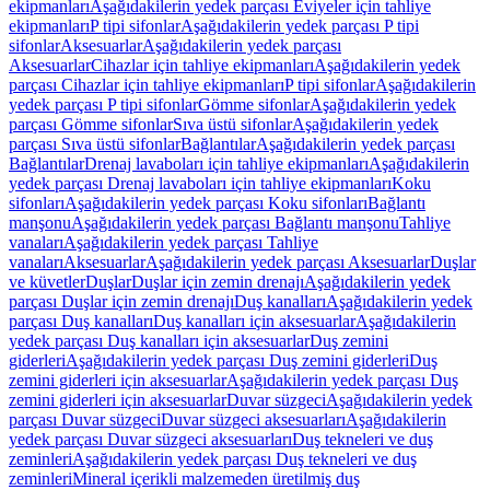
ekipmanları
Aşağıdakilerin yedek parçası Eviyeler için tahliye
ekipmanları
P tipi sifonlar
Aşağıdakilerin yedek parçası P tipi
sifonlar
Aksesuarlar
Aşağıdakilerin yedek parçası
Aksesuarlar
Cihazlar için tahliye ekipmanları
Aşağıdakilerin yedek
parçası Cihazlar için tahliye ekipmanları
P tipi sifonlar
Aşağıdakilerin
yedek parçası P tipi sifonlar
Gömme sifonlar
Aşağıdakilerin yedek
parçası Gömme sifonlar
Sıva üstü sifonlar
Aşağıdakilerin yedek
parçası Sıva üstü sifonlar
Bağlantılar
Aşağıdakilerin yedek parçası
Bağlantılar
Drenaj lavaboları için tahliye ekipmanları
Aşağıdakilerin
yedek parçası Drenaj lavaboları için tahliye ekipmanları
Koku
sifonları
Aşağıdakilerin yedek parçası Koku sifonları
Bağlantı
manşonu
Aşağıdakilerin yedek parçası Bağlantı manşonu
Tahliye
vanaları
Aşağıdakilerin yedek parçası Tahliye
vanaları
Aksesuarlar
Aşağıdakilerin yedek parçası Aksesuarlar
Duşlar
ve küvetler
Duşlar
Duşlar için zemin drenajı
Aşağıdakilerin yedek
parçası Duşlar için zemin drenajı
Duş kanalları
Aşağıdakilerin yedek
parçası Duş kanalları
Duş kanalları için aksesuarlar
Aşağıdakilerin
yedek parçası Duş kanalları için aksesuarlar
Duş zemini
giderleri
Aşağıdakilerin yedek parçası Duş zemini giderleri
Duş
zemini giderleri için aksesuarlar
Aşağıdakilerin yedek parçası Duş
zemini giderleri için aksesuarlar
Duvar süzgeci
Aşağıdakilerin yedek
parçası Duvar süzgeci
Duvar süzgeci aksesuarları
Aşağıdakilerin
yedek parçası Duvar süzgeci aksesuarları
Duş tekneleri ve duş
zeminleri
Aşağıdakilerin yedek parçası Duş tekneleri ve duş
zeminleri
Mineral içerikli malzemeden üretilmiş duş