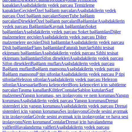
kapakları
Aşağıdakilerin yedek parçası Temizleme
kapakları
Geçişler
Özel bağlantı parçaları
Aşağıdakilerin yedek
parçası Özel bağlantı parçaları
SuperTube bağlantı
parçaları
Dirsekler
Özel bağlantı parçaları
Bağlantılar
Aşağıdakilerin
yedek parçası Bağlantılar
Kaynak bağlantıları
Soket
bağlantıları
Aşağıdakilerin yedek parçası Soket bağlantıları
Diğer
malzemelere geçişler
Aşağıdakilerin yedek parçası Diğer
malzemelere geçişler
Dişli bağlantılar
Aşağıdakilerin yedek parçası
Dişli bağlantılar
Flanş bağlantıları
Faturalı burçlar
Sıhhi tesisat
ekipmanı bağlantıları
Aşağıdakilerin yedek parçası Sıhhi tesisat
ekipmanı bağlantıları
Sifon dirsekleri
Aşağıdakilerin yedek parçası
Sifon dirsekleri
Bağlantı mufları
Aşağıdakilerin yedek parçası
Bağlantı mufları
Bağlantı manşonu
Aşağıdakilerin yedek parçası
Bağlantı manşonu
P tipi sifonlar
Aşağıdakilerin yedek parçası P tipi
sifonlar
Helezon sifonlar
Aşağıdakilerin yedek parçası Helezon
sifonlar
Aksesuarlar
Boru kelepçeleri
Boru kelepçeleri için sabitleme
parçaları
Taşıma kanalları
Kilitler
Contalar
Şablon kutuları
Sarf
malzemesi
Yangın koruması, ses izolasyonu ve nem koruması
Yangın
koruması
Aşağıdakilerin yedek parçası Yangın koruması
Drenaj
sistemleri için yangın koruması
Aşağıdakilerin yedek parçası Drenaj
sistemleri için yangın koruması
Ses izolasyonu
Gövde sesini ayırmak
için izolasyonlar
Gövde sesini ayırmak için izolasyonlar ve hava sesi
izolasyonu
Nem koruması
Contalar
Drenaj için havalandırma
valfleri
Havalandırma valfleri
Aşağıdakilerin yedek parçası