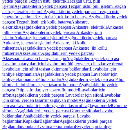
yedek parçası Tezgah üstü, elektrikli
Tezgah üstü, pilli
işletim
Aşağıdakilerin yedek parçası Tezgah üstü, pilli işletim
Tezgah
üstü, jeneratör işletimli
Aşağıdakilerin yedek parçası Tezgah üstü,
jeneratör işletimli
Tezgah üstü, tek kollu batarya
Aşağıdakilerin yedek
parçası Tezgah üstü, tek kollu batarya
Ankastre,
elektrikli
Aşağıdakilerin yedek parçası Ankastre, elektrikli
Ankastre,
pilli işletim
Aşağıdakilerin yedek parçası Ankastre, pilli
işletim
Ankastre, jeneratör işletimli
Aşağıdakilerin yedek parçası
Ankastre, jeneratör işletimli
Ankastre, iki kollu
mikserler
Aşağıdakilerin yedek parçası Ankastre, iki kollu
mikserler
Aksesuarlar
Aşağıdakilerin yedek parçası
Aksesuarlar
Lavabo bataryaları için
Aşağıdakilerin yedek parçası
Lavabo bataryaları için
Lavabo modülü, evyeler, cihazlar ve drenaj
lavaboları için sıhhi tesisat ekipmanı bağlantıları
Lavabolar için
tahliye ekipmanları
Aşağıdakilerin yedek parçası Lavabolar için
tahliye ekipmanları
P tipi sifonlar
Aşağıdakilerin yedek parçası P tipi
sifonlar
P tipi sifonlar, yer tasarruflu model
Aşağıdakilerin yedek
parçası P tipi sifonlar, yer tasarruflu model
Lavabolar için
sifon
Aşağıdakilerin yedek parçası Lavabolar için sifon
Lavabolar
için sifon, yerden tasarruf sağlayan model
Aşağıdakilerin yedek
parçası Lavabolar için sifon, yerden tasarruf sağlayan model
Gömme
sifonlar
Aşağıdakilerin yedek parçası Gömme sifonlar
Lavabo
bağlantıları
Aşağıdakilerin yedek parçası Lavabo
bağlantıları
Kapaklar
Bağlantılar
Aşağıdakilerin yedek parçası
Bağlantılar
Contalar
Uzatma ekipmanları
Eviyeler için tahliye