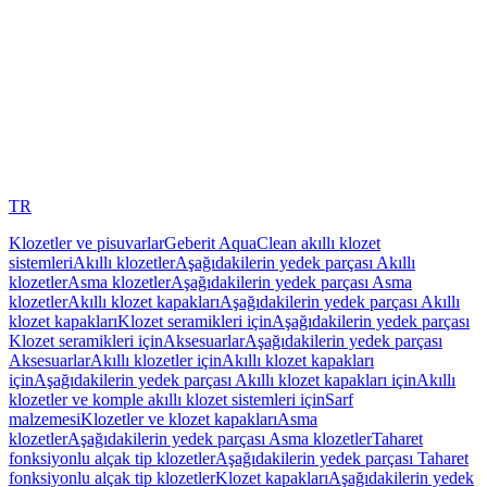
TR
Klozetler ve pisuvarlar
Geberit AquaClean akıllı klozet
sistemleri
Akıllı klozetler
Aşağıdakilerin yedek parçası Akıllı
klozetler
Asma klozetler
Aşağıdakilerin yedek parçası Asma
klozetler
Akıllı klozet kapakları
Aşağıdakilerin yedek parçası Akıllı
klozet kapakları
Klozet seramikleri için
Aşağıdakilerin yedek parçası
Klozet seramikleri için
Aksesuarlar
Aşağıdakilerin yedek parçası
Aksesuarlar
Akıllı klozetler için
Akıllı klozet kapakları
için
Aşağıdakilerin yedek parçası Akıllı klozet kapakları için
Akıllı
klozetler ve komple akıllı klozet sistemleri için
Sarf
malzemesi
Klozetler ve klozet kapakları
Asma
klozetler
Aşağıdakilerin yedek parçası Asma klozetler
Taharet
fonksiyonlu alçak tip klozetler
Aşağıdakilerin yedek parçası Taharet
fonksiyonlu alçak tip klozetler
Klozet kapakları
Aşağıdakilerin yedek