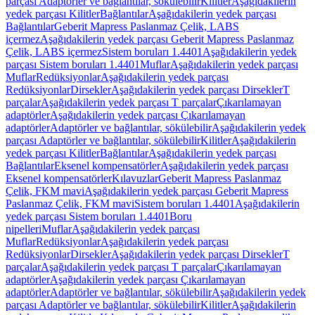
parçası Adaptörler ve bağlantılar, sökülebilir
Kilitler
Aşağıdakilerin
yedek parçası Kilitler
Bağlantılar
Aşağıdakilerin yedek parçası
Bağlantılar
Geberit Mapress Paslanmaz Çelik, LABS
içermez
Aşağıdakilerin yedek parçası Geberit Mapress Paslanmaz
Çelik, LABS içermez
Sistem boruları 1.4401
Aşağıdakilerin yedek
parçası Sistem boruları 1.4401
Muflar
Aşağıdakilerin yedek parçası
Muflar
Redüksiyonlar
Aşağıdakilerin yedek parçası
Redüksiyonlar
Dirsekler
Aşağıdakilerin yedek parçası Dirsekler
T
parçalar
Aşağıdakilerin yedek parçası T parçalar
Çıkarılamayan
adaptörler
Aşağıdakilerin yedek parçası Çıkarılamayan
adaptörler
Adaptörler ve bağlantılar, sökülebilir
Aşağıdakilerin yedek
parçası Adaptörler ve bağlantılar, sökülebilir
Kilitler
Aşağıdakilerin
yedek parçası Kilitler
Bağlantılar
Aşağıdakilerin yedek parçası
Bağlantılar
Eksenel kompensatörler
Aşağıdakilerin yedek parçası
Eksenel kompensatörler
Kılavuzlar
Geberit Mapress Paslanmaz
Çelik, FKM mavi
Aşağıdakilerin yedek parçası Geberit Mapress
Paslanmaz Çelik, FKM mavi
Sistem boruları 1.4401
Aşağıdakilerin
yedek parçası Sistem boruları 1.4401
Boru
nipelleri
Muflar
Aşağıdakilerin yedek parçası
Muflar
Redüksiyonlar
Aşağıdakilerin yedek parçası
Redüksiyonlar
Dirsekler
Aşağıdakilerin yedek parçası Dirsekler
T
parçalar
Aşağıdakilerin yedek parçası T parçalar
Çıkarılamayan
adaptörler
Aşağıdakilerin yedek parçası Çıkarılamayan
adaptörler
Adaptörler ve bağlantılar, sökülebilir
Aşağıdakilerin yedek
parçası Adaptörler ve bağlantılar, sökülebilir
Kilitler
Aşağıdakilerin