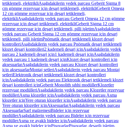
tetiklemeli, elektrikli
Aşağıdakilerin yedek parçası Geberit Sigma 8
cm gömme rezervuar için deşarj tetiklemeli, elektrikli
Geberit Omega
12 cm gömme rezervuar için deşarj tetiklemeli,
elektrikli
Aşağıdakilerin yedek parçası Geberit Omega 12 cm gömme
rezervuar için deşarj tetiklemeli, elektrikli
Geberit Sigma 12 cm
gömme rezervuar için deşarj tetiklemeli, pilli işletim
Aşağıdakilerin
yedek parçası Geberit Sigma 12 cm gömme rezervuar için deşarj
tetiklemeli, pilli işletim
Pnömatik deşarj tetiklemeli klozet deşarj
kontrolleri
Aşağıdakilerin yedek parçası Pnömatik deşarj tetiklemeli
klozet deşarj kontrolleri
2 kademeli deşarj için
Aşağıdakilerin yedek
parçası 2 kademeli deşarj için
1 kademeli deşarj için
Aşağıdakilerin
yedek parçası 1 kademeli deşarj için
Klozet deşarj kontrolleri için
aksesuarlar
Aşağıdakilerin yedek parçası Klozet deşarj kontrolleri
için aksesuarlar
Montaj setleri
Aşağıdakilerin yedek parçası Montaj
setleri
Elektronik deşarj tetiklemeli klozet deşarj kontrolleri
için
Aşağıdakilerin yedek parçası Elektronik deşarj tetiklemeli klozet
deşarj kontrolleri için
Geberit Monolith sıhhi modüller
Klozetler
rezervuar modülleri
Aşağıdakilerin yedek parçası Klozetler rezervuar
modülleri
Asma klozetler için
Aşağıdakilerin yedek parçası Asma
klozetler için
Yere oturan klozetler için
Aşağıdakilerin yedek parçası
Yere oturan klozetler için
Aksesuarlar
Aşağıdakilerin yedek parçası
Aksesuarlar
Sarf malzemesi
Bideler için rezervuar
modüller
Aşağıdakilerin yedek parçası Bideler için rezervuar
modüller
Asma ve ayaklı bideler için
Aşağıdakilerin yedek parçası
Asma ve ayaklı bideler için
Pisuvarlar
Pisuvarlar, deşarjlı işletim,