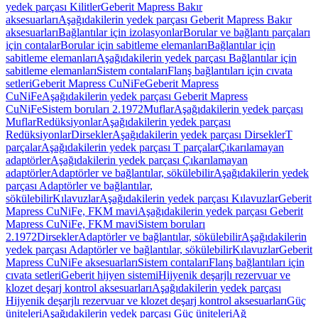
yedek parçası Kilitler
Geberit Mapress Bakır
aksesuarları
Aşağıdakilerin yedek parçası Geberit Mapress Bakır
aksesuarları
Bağlantılar için izolasyonlar
Borular ve bağlantı parçaları
için contalar
Borular için sabitleme elemanları
Bağlantılar için
sabitleme elemanları
Aşağıdakilerin yedek parçası Bağlantılar için
sabitleme elemanları
Sistem contaları
Flanş bağlantıları için cıvata
setleri
Geberit Mapress CuNiFe
Geberit Mapress
CuNiFe
Aşağıdakilerin yedek parçası Geberit Mapress
CuNiFe
Sistem boruları 2.1972
Muflar
Aşağıdakilerin yedek parçası
Muflar
Redüksiyonlar
Aşağıdakilerin yedek parçası
Redüksiyonlar
Dirsekler
Aşağıdakilerin yedek parçası Dirsekler
T
parçalar
Aşağıdakilerin yedek parçası T parçalar
Çıkarılamayan
adaptörler
Aşağıdakilerin yedek parçası Çıkarılamayan
adaptörler
Adaptörler ve bağlantılar, sökülebilir
Aşağıdakilerin yedek
parçası Adaptörler ve bağlantılar,
sökülebilir
Kılavuzlar
Aşağıdakilerin yedek parçası Kılavuzlar
Geberit
Mapress CuNiFe, FKM mavi
Aşağıdakilerin yedek parçası Geberit
Mapress CuNiFe, FKM mavi
Sistem boruları
2.1972
Dirsekler
Adaptörler ve bağlantılar, sökülebilir
Aşağıdakilerin
yedek parçası Adaptörler ve bağlantılar, sökülebilir
Kılavuzlar
Geberit
Mapress CuNiFe aksesuarları
Sistem contaları
Flanş bağlantıları için
cıvata setleri
Geberit hijyen sistemi
Hijyenik deşarjlı rezervuar ve
klozet deşarj kontrol aksesuarları
Aşağıdakilerin yedek parçası
Hijyenik deşarjlı rezervuar ve klozet deşarj kontrol aksesuarları
Güç
üniteleri
Aşağıdakilerin yedek parçası Güç üniteleri
Ağ