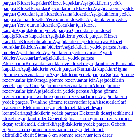
parçası Klozet kapakları
Klozet kapakları
Aşağıdakilerin yedek
parçası Klozet kapakları
Çocuklar için klozetler
Aşağıdakilerin yedek
parçası Çocuklar için klozetler
Asma klozetler
Aşağıdakilerin yedek
parçası Asma klozetler
Yere oturan klozetler
Aşağıdakilerin yedek
parçası Yere oturan klozetler
Çocuklar için klozet
kapağı
Aşağıdakilerin yedek parçası Çocuklar için klozet
kapağı
Klozet kapakları
Aşağıdakilerin yedek parçası Klozet
kapakları
Klozet oturakları
Aşağıdakilerin yedek parçası Klozet
oturakları
Bideler
Asma bideler
Aşağıdakilerin yedek parçası Asma
bideler
Ayaklı bideler
Aşağıdakilerin yedek parçası Ayaklı
bideler
Aksesuarlar
Aşağıdakilerin yedek parçası
Aksesuarlar
Kumanda kapakları ve klozet deşarj kontrolleri
Kumanda
kapakları
Aşağıdakilerin yedek parçası Kumanda kapakları
Sigma
gömme rezervuarlar için
Aşağıdakilerin yedek parçası Sigma gömme
rezervuarlar için
Omega gömme rezervuarlar için
Aşağıdakilerin
yedek parçası Omega gömme rezervuarlar için
Alpha gömme
rezervuarlar için
Aşağıdakilerin yedek parçası Alpha gömme
rezervuarlar için
Twinline gömme rezervuarlar için
Aşağıdakilerin
yedek parçası Twinline gömme rezervuarlar için
Aksesuarlar
Sarf
malzemesi
Elektronik deşarj tetiklemeli klozet deşarj
kontrolleri
Aşağıdakilerin yedek parçası Elektronik deşarj tetiklemeli
klozet deşarj kontrolleri
Geberit Sigma 12 cm gömme rezervuar için
deşarj tetiklemeli, elektrikli
Aşağıdakilerin yedek parçası Geberit
Sigma 12 cm gömme rezervuar için deşarj tetiklemeli,
elektrikli
Geberit Sigma 8 cm gömme rezervuar için deşarj