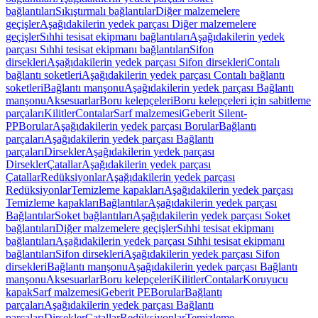
bağlantıları
Sıkıştırmalı bağlantılar
Diğer malzemelere
geçişler
Aşağıdakilerin yedek parçası Diğer malzemelere
geçişler
Sıhhi tesisat ekipmanı bağlantıları
Aşağıdakilerin yedek
parçası Sıhhi tesisat ekipmanı bağlantıları
Sifon
dirsekleri
Aşağıdakilerin yedek parçası Sifon dirsekleri
Contalı
bağlantı soketleri
Aşağıdakilerin yedek parçası Contalı bağlantı
soketleri
Bağlantı manşonu
Aşağıdakilerin yedek parçası Bağlantı
manşonu
Aksesuarlar
Boru kelepçeleri
Boru kelepçeleri için sabitleme
parçaları
Kilitler
Contalar
Sarf malzemesi
Geberit Silent-
PP
Borular
Aşağıdakilerin yedek parçası Borular
Bağlantı
parçaları
Aşağıdakilerin yedek parçası Bağlantı
parçaları
Dirsekler
Aşağıdakilerin yedek parçası
Dirsekler
Çatallar
Aşağıdakilerin yedek parçası
Çatallar
Redüksiyonlar
Aşağıdakilerin yedek parçası
Redüksiyonlar
Temizleme kapakları
Aşağıdakilerin yedek parçası
Temizleme kapakları
Bağlantılar
Aşağıdakilerin yedek parçası
Bağlantılar
Soket bağlantıları
Aşağıdakilerin yedek parçası Soket
bağlantıları
Diğer malzemelere geçişler
Sıhhi tesisat ekipmanı
bağlantıları
Aşağıdakilerin yedek parçası Sıhhi tesisat ekipmanı
bağlantıları
Sifon dirsekleri
Aşağıdakilerin yedek parçası Sifon
dirsekleri
Bağlantı manşonu
Aşağıdakilerin yedek parçası Bağlantı
manşonu
Aksesuarlar
Boru kelepçeleri
Kilitler
Contalar
Koruyucu
kapak
Sarf malzemesi
Geberit PE
Borular
Bağlantı
parçaları
Aşağıdakilerin yedek parçası Bağlantı
parçaları
Dirsekler
Çatallar
Redüksiyonlar
Temizleme