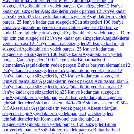
Havalandırma valfleri
Geberit Pluvia çatı drenaj sistemi
Çatı
süzgeçleri
Aşağıdakilerin yedek parçası Çatı süzgeçleri
12 l/sn'ye
kadar çatı süzgeçleri
Aşağıdakilerin yedek parçası 12 l/sn'ye kadar
çatı süzgeçleri
25 l/sn'ye kadar çatı süzgeçleri
Aşağıdakilerin yedek
parçası 25 l/sn'ye kadar çatı süzgeçleri
Çatı süzgeçleri 100 l/sn'ye
kadar
Aşağıdakilerin yedek parçası Çatı süzgeçleri 100 l/sn'ye
kadar
Dere tipi için çatı süzgeçleri
Aşağıdakilerin yedek parçası Dere
tipi için çatı süzgeçleri
12 l/sn'ye kadar çatı süzgeçleri
Aşağıdakilerin
yedek parçası 12 l/sn'ye kadar çatı süzgeçleri
25 l/sn'ye kadar çatı
süzgeçleri
Aşağıdakilerin yedek parçası 25 l/sn'ye kadar çatı
süzgeçleri
Çatı süzgeçleri 100 l/sn'ye kadar
Aşağıdakilerin yedek
parçası Çatı süzgeçleri 100 l/sn'ye kadar
Buhar bariyeri
elemanları
Aşağıdakilerin yedek parçası Buhar bariyeri elemanları
12
l/sn'ye kadar çatı süzgeçleri için
Aşağıdakilerin yedek parçası 12
l/sn'ye kadar çatı süzgeçleri için
25 l/sn'ye kadar çatı süzgeçleri
için
Acil taşmalıklar
Aşağıdakilerin yedek parçası Acil taşmalıklar
12
l/sn'ye kadar çatı süzgeçleri için
Aşağıdakilerin yedek parçası 12
l/sn'ye kadar çatı süzgeçleri için
25 l/sn'ye kadar çatı süzgeçleri
için
Aşağıdakilerin yedek parçası 25 l/sn'ye kadar çatı süzgeçleri
için
Sabitlemeler
Askılama sistemi d40–200
Askılama sistemi d250–
315
Aksesuarlar
Aşağıdakilerin yedek parçası Aksesuarlar
Çatı
süzgeçleri için
Aşağıdakilerin yedek parçası Çatı süzgeçleri
için
Sabitlemeler için
Konvansiyonel çatı drenajı
Çatı
süzgeçleri
Aşağıdakilerin yedek parçası Çatı süzgeçleri
Buhar
bariyeri elemanları
Aşağıdakilerin yedek parçası Buhar bariyeri