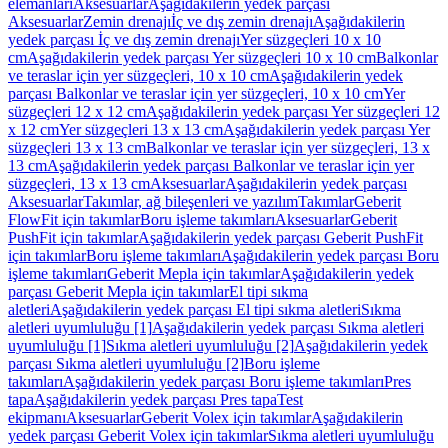
elemanları
Aksesuarlar
Aşağıdakilerin yedek parçası
Aksesuarlar
Zemin drenajı
İç ve dış zemin drenajı
Aşağıdakilerin
yedek parçası İç ve dış zemin drenajı
Yer süzgeçleri 10 x 10
cm
Aşağıdakilerin yedek parçası Yer süzgeçleri 10 x 10 cm
Balkonlar
ve teraslar için yer süzgeçleri, 10 x 10 cm
Aşağıdakilerin yedek
parçası Balkonlar ve teraslar için yer süzgeçleri, 10 x 10 cm
Yer
süzgeçleri 12 x 12 cm
Aşağıdakilerin yedek parçası Yer süzgeçleri 12
x 12 cm
Yer süzgeçleri 13 x 13 cm
Aşağıdakilerin yedek parçası Yer
süzgeçleri 13 x 13 cm
Balkonlar ve teraslar için yer süzgeçleri, 13 x
13 cm
Aşağıdakilerin yedek parçası Balkonlar ve teraslar için yer
süzgeçleri, 13 x 13 cm
Aksesuarlar
Aşağıdakilerin yedek parçası
Aksesuarlar
Takımlar, ağ bileşenleri ve yazılım
Takımlar
Geberit
FlowFit için takımlar
Boru işleme takımları
Aksesuarlar
Geberit
PushFit için takımlar
Aşağıdakilerin yedek parçası Geberit PushFit
için takımlar
Boru işleme takımları
Aşağıdakilerin yedek parçası Boru
işleme takımları
Geberit Mepla için takımlar
Aşağıdakilerin yedek
parçası Geberit Mepla için takımlar
El tipi sıkma
aletleri
Aşağıdakilerin yedek parçası El tipi sıkma aletleri
Sıkma
aletleri uyumluluğu [1]
Aşağıdakilerin yedek parçası Sıkma aletleri
uyumluluğu [1]
Sıkma aletleri uyumluluğu [2]
Aşağıdakilerin yedek
parçası Sıkma aletleri uyumluluğu [2]
Boru işleme
takımları
Aşağıdakilerin yedek parçası Boru işleme takımları
Pres
tapa
Aşağıdakilerin yedek parçası Pres tapa
Test
ekipmanı
Aksesuarlar
Geberit Volex için takımlar
Aşağıdakilerin
yedek parçası Geberit Volex için takımlar
Sıkma aletleri uyumluluğu