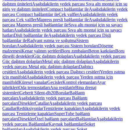
dağıtım üniteleri
Aşağıdakilerin yedek parçası Sıva altı montaj için su
giriş ve dağıtım üniteleri
Compact bağlantılar ile
Aşağıdakilerin yedek
parçası Compact bağlantılar ile
Çek valfler
Aşağıdakilerin yedek
parçası Çek valfler
Mapress presli bağlantılar ile
Aşağıdakilerin yedek
parçası Mapress presli bağlantılar ile
Sıva altı montaj için su sayacı
hatları
Aşağıdakilerin yedek parçası Sıva altı montaj için su sayacı
hatları
Dişli bağlantılar ile
Aşağıdakilerin yedek parçası Dişli
bağlantılar ile
Radyant ısıtma ve soğutma
Sistem
boruları
Aşağıdakilerin yedek parçası Sistem boruları
Döşeme
malzemesi
Kenar yalıtım şeritleri
Boru zımbaları
Beton katkıları
Boru
dirseği destekleri
Güç dağıtım dolapları
Aşağıdakilerin yedek parçası
Güç dağıtım dolapları
Metal güç dağıtım dolapları
Aşağıdakilerin
yedek parçası Metal güç dağıtım dolapları
Dağıtıcı
çeşitleri
Aşağıdakilerin yedek parçası Dağıtıcı çeşitleri
Yerden ısıtma
için manifold
Aşağıdakilerin yedek parçası Yerden ısıtma için
manifold
Küresel vanalar
Geçişler
Kontrol elemanları
Ayar
tahrikleri
Oda termostatları
Ana regülatör
Bina drenaj
sistemleri
Geberit Silent-db20
Borular
Bağlantı
parçaları
Aşağıdakilerin yedek parçası Bağlantı
parçaları
Dirsekler
Çatallar
Aşağıdakilerin yedek parçası
Çatallar
Redüksiyonlar
Temizleme kapakları
Aşağıdakilerin yedek
parçası Temizleme kapakları
SuperTube bağlantı
parçaları
Dirsekler
Özel bağlantı parçaları
Bağlantılar
Aşağıdakilerin
yedek parçası Bağlantılar
Kaynak bağlantıları
Soket
bağlantıları
Aşağıdakilerin yedek parçası Soket