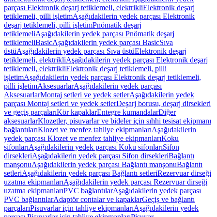
parçası Elektronik deşarj tetiklemeli, elektrikli
Elektronik deşarj
tetiklemeli, pilli işletim
Aşağıdakilerin yedek parçası Elektronik
deşarj tetiklemeli, pilli işletim
Pnömatik deşarj
tetiklemeli
Aşağıdakilerin yedek parçası Pnömatik deşarj
tetiklemeli
Basic
Aşağıdakilerin yedek parçası Basic
Sıva
üstü
Aşağıdakilerin yedek parçası Sıva üstü
Elektronik deşarj
tetiklemeli, elektrikli
Aşağıdakilerin yedek parçası Elektronik deşarj
tetiklemeli, elektrikli
Elektronik deşarj tetiklemeli, pilli
işletim
Aşağıdakilerin yedek parçası Elektronik deşarj tetiklemeli,
pilli işletim
Aksesuarlar
Aşağıdakilerin yedek parçası
Aksesuarlar
Montaj setleri ve yedek setler
Aşağıdakilerin yedek
parçası Montaj setleri ve yedek setler
Deşarj borusu, deşarj dirsekleri
ve geçiş parçaları
Kör kapaklar
Entegre kumandalar
Diğer
aksesuarlar
Klozetler, pisuvarlar ve bideler için sıhhi tesisat ekipmanı
bağlantıları
Klozet ve menfez tahliye ekipmanları
Aşağıdakilerin
yedek parçası Klozet ve menfez tahliye ekipmanları
Koku
sifonları
Aşağıdakilerin yedek parçası Koku sifonları
Sifon
dirsekleri
Aşağıdakilerin yedek parçası Sifon dirsekleri
Bağlantı
manşonu
Aşağıdakilerin yedek parçası Bağlantı manşonu
Bağlantı
setleri
Aşağıdakilerin yedek parçası Bağlantı setleri
Rezervuar dirseği
uzatma ekipmanları
Aşağıdakilerin yedek parçası Rezervuar dirseği
uzatma ekipmanları
PVC bağlantılar
Aşağıdakilerin yedek parçası
PVC bağlantılar
Adaptör contalar ve kapaklar
Geçiş ve bağlantı
parçaları
Pisuvarlar için tahliye ekipmanları
Aşağıdakilerin yedek
parçası Pisuvarlar için tahliye ekipmanları
Pisuvar