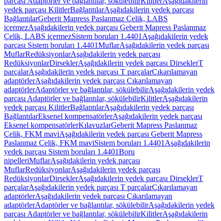
parçası Adaptörler ve bağlantılar, sökülebilir
Kilitler
Aşağıdakilerin
yedek parçası Kilitler
Bağlantılar
Aşağıdakilerin yedek parçası
Bağlantılar
Geberit Mapress Paslanmaz Çelik, LABS
içermez
Aşağıdakilerin yedek parçası Geberit Mapress Paslanmaz
Çelik, LABS içermez
Sistem boruları 1.4401
Aşağıdakilerin yedek
parçası Sistem boruları 1.4401
Muflar
Aşağıdakilerin yedek parçası
Muflar
Redüksiyonlar
Aşağıdakilerin yedek parçası
Redüksiyonlar
Dirsekler
Aşağıdakilerin yedek parçası Dirsekler
T
parçalar
Aşağıdakilerin yedek parçası T parçalar
Çıkarılamayan
adaptörler
Aşağıdakilerin yedek parçası Çıkarılamayan
adaptörler
Adaptörler ve bağlantılar, sökülebilir
Aşağıdakilerin yedek
parçası Adaptörler ve bağlantılar, sökülebilir
Kilitler
Aşağıdakilerin
yedek parçası Kilitler
Bağlantılar
Aşağıdakilerin yedek parçası
Bağlantılar
Eksenel kompensatörler
Aşağıdakilerin yedek parçası
Eksenel kompensatörler
Kılavuzlar
Geberit Mapress Paslanmaz
Çelik, FKM mavi
Aşağıdakilerin yedek parçası Geberit Mapress
Paslanmaz Çelik, FKM mavi
Sistem boruları 1.4401
Aşağıdakilerin
yedek parçası Sistem boruları 1.4401
Boru
nipelleri
Muflar
Aşağıdakilerin yedek parçası
Muflar
Redüksiyonlar
Aşağıdakilerin yedek parçası
Redüksiyonlar
Dirsekler
Aşağıdakilerin yedek parçası Dirsekler
T
parçalar
Aşağıdakilerin yedek parçası T parçalar
Çıkarılamayan
adaptörler
Aşağıdakilerin yedek parçası Çıkarılamayan
adaptörler
Adaptörler ve bağlantılar, sökülebilir
Aşağıdakilerin yedek
parçası Adaptörler ve bağlantılar, sökülebilir
Kilitler
Aşağıdakilerin