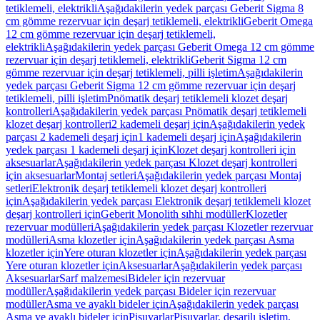
tetiklemeli, elektrikli
Aşağıdakilerin yedek parçası Geberit Sigma 8
cm gömme rezervuar için deşarj tetiklemeli, elektrikli
Geberit Omega
12 cm gömme rezervuar için deşarj tetiklemeli,
elektrikli
Aşağıdakilerin yedek parçası Geberit Omega 12 cm gömme
rezervuar için deşarj tetiklemeli, elektrikli
Geberit Sigma 12 cm
gömme rezervuar için deşarj tetiklemeli, pilli işletim
Aşağıdakilerin
yedek parçası Geberit Sigma 12 cm gömme rezervuar için deşarj
tetiklemeli, pilli işletim
Pnömatik deşarj tetiklemeli klozet deşarj
kontrolleri
Aşağıdakilerin yedek parçası Pnömatik deşarj tetiklemeli
klozet deşarj kontrolleri
2 kademeli deşarj için
Aşağıdakilerin yedek
parçası 2 kademeli deşarj için
1 kademeli deşarj için
Aşağıdakilerin
yedek parçası 1 kademeli deşarj için
Klozet deşarj kontrolleri için
aksesuarlar
Aşağıdakilerin yedek parçası Klozet deşarj kontrolleri
için aksesuarlar
Montaj setleri
Aşağıdakilerin yedek parçası Montaj
setleri
Elektronik deşarj tetiklemeli klozet deşarj kontrolleri
için
Aşağıdakilerin yedek parçası Elektronik deşarj tetiklemeli klozet
deşarj kontrolleri için
Geberit Monolith sıhhi modüller
Klozetler
rezervuar modülleri
Aşağıdakilerin yedek parçası Klozetler rezervuar
modülleri
Asma klozetler için
Aşağıdakilerin yedek parçası Asma
klozetler için
Yere oturan klozetler için
Aşağıdakilerin yedek parçası
Yere oturan klozetler için
Aksesuarlar
Aşağıdakilerin yedek parçası
Aksesuarlar
Sarf malzemesi
Bideler için rezervuar
modüller
Aşağıdakilerin yedek parçası Bideler için rezervuar
modüller
Asma ve ayaklı bideler için
Aşağıdakilerin yedek parçası
Asma ve ayaklı bideler için
Pisuvarlar
Pisuvarlar, deşarjlı işletim,