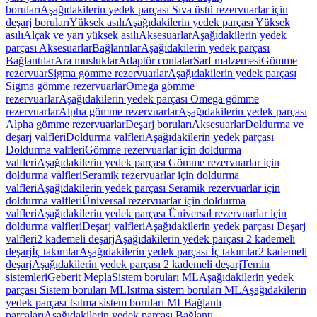
boruları
Aşağıdakilerin yedek parçası Sıva üstü rezervuarlar için
deşarj boruları
Yüksek asılı
Aşağıdakilerin yedek parçası Yüksek
asılı
Alçak ve yarı yüksek asılı
Aksesuarlar
Aşağıdakilerin yedek
parçası Aksesuarlar
Bağlantılar
Aşağıdakilerin yedek parçası
Bağlantılar
Ara musluklar
Adaptör contalar
Sarf malzemesi
Gömme
rezervuar
Sigma gömme rezervuarlar
Aşağıdakilerin yedek parçası
Sigma gömme rezervuarlar
Omega gömme
rezervuarlar
Aşağıdakilerin yedek parçası Omega gömme
rezervuarlar
Alpha gömme rezervuarlar
Aşağıdakilerin yedek parçası
Alpha gömme rezervuarlar
Deşarj boruları
Aksesuarlar
Doldurma ve
deşarj valfleri
Doldurma valfleri
Aşağıdakilerin yedek parçası
Doldurma valfleri
Gömme rezervuarlar için doldurma
valfleri
Aşağıdakilerin yedek parçası Gömme rezervuarlar için
doldurma valfleri
Seramik rezervuarlar için doldurma
valfleri
Aşağıdakilerin yedek parçası Seramik rezervuarlar için
doldurma valfleri
Üniversal rezervuarlar için doldurma
valfleri
Aşağıdakilerin yedek parçası Üniversal rezervuarlar için
doldurma valfleri
Deşarj valfleri
Aşağıdakilerin yedek parçası Deşarj
valfleri
2 kademeli deşarj
Aşağıdakilerin yedek parçası 2 kademeli
deşarj
İç takımlar
Aşağıdakilerin yedek parçası İç takımlar
2 kademeli
deşarj
Aşağıdakilerin yedek parçası 2 kademeli deşarj
Temin
sistemleri
Geberit Mepla
Sistem boruları ML
Aşağıdakilerin yedek
parçası Sistem boruları ML
Isıtma sistem boruları ML
Aşağıdakilerin
yedek parçası Isıtma sistem boruları ML
Bağlantı
parçaları
Aşağıdakilerin yedek parçası Bağlantı