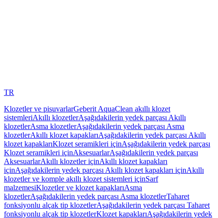
TR
Klozetler ve pisuvarlar
Geberit AquaClean akıllı klozet
sistemleri
Akıllı klozetler
Aşağıdakilerin yedek parçası Akıllı
klozetler
Asma klozetler
Aşağıdakilerin yedek parçası Asma
klozetler
Akıllı klozet kapakları
Aşağıdakilerin yedek parçası Akıllı
klozet kapakları
Klozet seramikleri için
Aşağıdakilerin yedek parçası
Klozet seramikleri için
Aksesuarlar
Aşağıdakilerin yedek parçası
Aksesuarlar
Akıllı klozetler için
Akıllı klozet kapakları
için
Aşağıdakilerin yedek parçası Akıllı klozet kapakları için
Akıllı
klozetler ve komple akıllı klozet sistemleri için
Sarf
malzemesi
Klozetler ve klozet kapakları
Asma
klozetler
Aşağıdakilerin yedek parçası Asma klozetler
Taharet
fonksiyonlu alçak tip klozetler
Aşağıdakilerin yedek parçası Taharet
fonksiyonlu alçak tip klozetler
Klozet kapakları
Aşağıdakilerin yedek