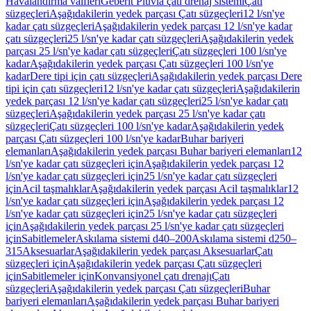
Havalandırma valfleri
Geberit Pluvia çatı drenaj sistemi
Çatı
süzgeçleri
Aşağıdakilerin yedek parçası Çatı süzgeçleri
12 l/sn'ye
kadar çatı süzgeçleri
Aşağıdakilerin yedek parçası 12 l/sn'ye kadar
çatı süzgeçleri
25 l/sn'ye kadar çatı süzgeçleri
Aşağıdakilerin yedek
parçası 25 l/sn'ye kadar çatı süzgeçleri
Çatı süzgeçleri 100 l/sn'ye
kadar
Aşağıdakilerin yedek parçası Çatı süzgeçleri 100 l/sn'ye
kadar
Dere tipi için çatı süzgeçleri
Aşağıdakilerin yedek parçası Dere
tipi için çatı süzgeçleri
12 l/sn'ye kadar çatı süzgeçleri
Aşağıdakilerin
yedek parçası 12 l/sn'ye kadar çatı süzgeçleri
25 l/sn'ye kadar çatı
süzgeçleri
Aşağıdakilerin yedek parçası 25 l/sn'ye kadar çatı
süzgeçleri
Çatı süzgeçleri 100 l/sn'ye kadar
Aşağıdakilerin yedek
parçası Çatı süzgeçleri 100 l/sn'ye kadar
Buhar bariyeri
elemanları
Aşağıdakilerin yedek parçası Buhar bariyeri elemanları
12
l/sn'ye kadar çatı süzgeçleri için
Aşağıdakilerin yedek parçası 12
l/sn'ye kadar çatı süzgeçleri için
25 l/sn'ye kadar çatı süzgeçleri
için
Acil taşmalıklar
Aşağıdakilerin yedek parçası Acil taşmalıklar
12
l/sn'ye kadar çatı süzgeçleri için
Aşağıdakilerin yedek parçası 12
l/sn'ye kadar çatı süzgeçleri için
25 l/sn'ye kadar çatı süzgeçleri
için
Aşağıdakilerin yedek parçası 25 l/sn'ye kadar çatı süzgeçleri
için
Sabitlemeler
Askılama sistemi d40–200
Askılama sistemi d250–
315
Aksesuarlar
Aşağıdakilerin yedek parçası Aksesuarlar
Çatı
süzgeçleri için
Aşağıdakilerin yedek parçası Çatı süzgeçleri
için
Sabitlemeler için
Konvansiyonel çatı drenajı
Çatı
süzgeçleri
Aşağıdakilerin yedek parçası Çatı süzgeçleri
Buhar
bariyeri elemanları
Aşağıdakilerin yedek parçası Buhar bariyeri