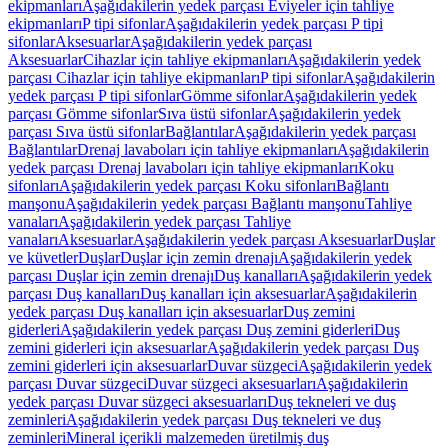
ekipmanları
Aşağıdakilerin yedek parçası Eviyeler için tahliye
ekipmanları
P tipi sifonlar
Aşağıdakilerin yedek parçası P tipi
sifonlar
Aksesuarlar
Aşağıdakilerin yedek parçası
Aksesuarlar
Cihazlar için tahliye ekipmanları
Aşağıdakilerin yedek
parçası Cihazlar için tahliye ekipmanları
P tipi sifonlar
Aşağıdakilerin
yedek parçası P tipi sifonlar
Gömme sifonlar
Aşağıdakilerin yedek
parçası Gömme sifonlar
Sıva üstü sifonlar
Aşağıdakilerin yedek
parçası Sıva üstü sifonlar
Bağlantılar
Aşağıdakilerin yedek parçası
Bağlantılar
Drenaj lavaboları için tahliye ekipmanları
Aşağıdakilerin
yedek parçası Drenaj lavaboları için tahliye ekipmanları
Koku
sifonları
Aşağıdakilerin yedek parçası Koku sifonları
Bağlantı
manşonu
Aşağıdakilerin yedek parçası Bağlantı manşonu
Tahliye
vanaları
Aşağıdakilerin yedek parçası Tahliye
vanaları
Aksesuarlar
Aşağıdakilerin yedek parçası Aksesuarlar
Duşlar
ve küvetler
Duşlar
Duşlar için zemin drenajı
Aşağıdakilerin yedek
parçası Duşlar için zemin drenajı
Duş kanalları
Aşağıdakilerin yedek
parçası Duş kanalları
Duş kanalları için aksesuarlar
Aşağıdakilerin
yedek parçası Duş kanalları için aksesuarlar
Duş zemini
giderleri
Aşağıdakilerin yedek parçası Duş zemini giderleri
Duş
zemini giderleri için aksesuarlar
Aşağıdakilerin yedek parçası Duş
zemini giderleri için aksesuarlar
Duvar süzgeci
Aşağıdakilerin yedek
parçası Duvar süzgeci
Duvar süzgeci aksesuarları
Aşağıdakilerin
yedek parçası Duvar süzgeci aksesuarları
Duş tekneleri ve duş
zeminleri
Aşağıdakilerin yedek parçası Duş tekneleri ve duş
zeminleri
Mineral içerikli malzemeden üretilmiş duş