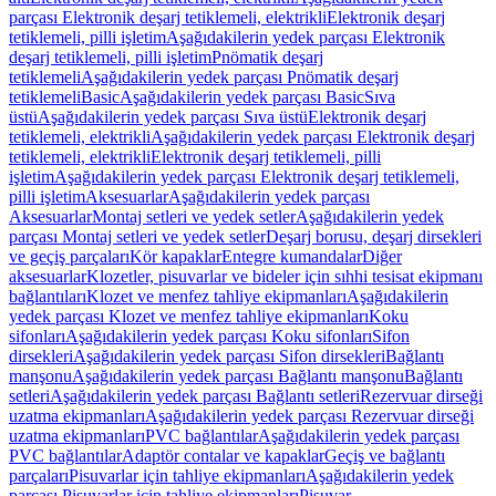
parçası Elektronik deşarj tetiklemeli, elektrikli
Elektronik deşarj
tetiklemeli, pilli işletim
Aşağıdakilerin yedek parçası Elektronik
deşarj tetiklemeli, pilli işletim
Pnömatik deşarj
tetiklemeli
Aşağıdakilerin yedek parçası Pnömatik deşarj
tetiklemeli
Basic
Aşağıdakilerin yedek parçası Basic
Sıva
üstü
Aşağıdakilerin yedek parçası Sıva üstü
Elektronik deşarj
tetiklemeli, elektrikli
Aşağıdakilerin yedek parçası Elektronik deşarj
tetiklemeli, elektrikli
Elektronik deşarj tetiklemeli, pilli
işletim
Aşağıdakilerin yedek parçası Elektronik deşarj tetiklemeli,
pilli işletim
Aksesuarlar
Aşağıdakilerin yedek parçası
Aksesuarlar
Montaj setleri ve yedek setler
Aşağıdakilerin yedek
parçası Montaj setleri ve yedek setler
Deşarj borusu, deşarj dirsekleri
ve geçiş parçaları
Kör kapaklar
Entegre kumandalar
Diğer
aksesuarlar
Klozetler, pisuvarlar ve bideler için sıhhi tesisat ekipmanı
bağlantıları
Klozet ve menfez tahliye ekipmanları
Aşağıdakilerin
yedek parçası Klozet ve menfez tahliye ekipmanları
Koku
sifonları
Aşağıdakilerin yedek parçası Koku sifonları
Sifon
dirsekleri
Aşağıdakilerin yedek parçası Sifon dirsekleri
Bağlantı
manşonu
Aşağıdakilerin yedek parçası Bağlantı manşonu
Bağlantı
setleri
Aşağıdakilerin yedek parçası Bağlantı setleri
Rezervuar dirseği
uzatma ekipmanları
Aşağıdakilerin yedek parçası Rezervuar dirseği
uzatma ekipmanları
PVC bağlantılar
Aşağıdakilerin yedek parçası
PVC bağlantılar
Adaptör contalar ve kapaklar
Geçiş ve bağlantı
parçaları
Pisuvarlar için tahliye ekipmanları
Aşağıdakilerin yedek
parçası Pisuvarlar için tahliye ekipmanları
Pisuvar