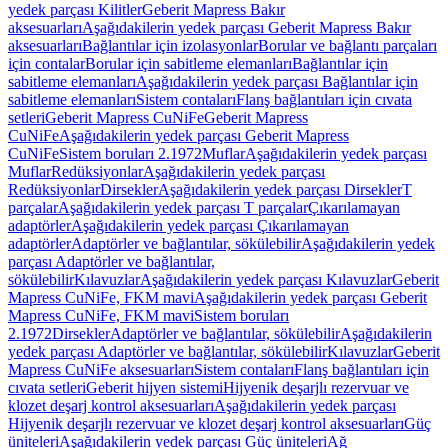
yedek parçası Kilitler
Geberit Mapress Bakır
aksesuarları
Aşağıdakilerin yedek parçası Geberit Mapress Bakır
aksesuarları
Bağlantılar için izolasyonlar
Borular ve bağlantı parçaları
için contalar
Borular için sabitleme elemanları
Bağlantılar için
sabitleme elemanları
Aşağıdakilerin yedek parçası Bağlantılar için
sabitleme elemanları
Sistem contaları
Flanş bağlantıları için cıvata
setleri
Geberit Mapress CuNiFe
Geberit Mapress
CuNiFe
Aşağıdakilerin yedek parçası Geberit Mapress
CuNiFe
Sistem boruları 2.1972
Muflar
Aşağıdakilerin yedek parçası
Muflar
Redüksiyonlar
Aşağıdakilerin yedek parçası
Redüksiyonlar
Dirsekler
Aşağıdakilerin yedek parçası Dirsekler
T
parçalar
Aşağıdakilerin yedek parçası T parçalar
Çıkarılamayan
adaptörler
Aşağıdakilerin yedek parçası Çıkarılamayan
adaptörler
Adaptörler ve bağlantılar, sökülebilir
Aşağıdakilerin yedek
parçası Adaptörler ve bağlantılar,
sökülebilir
Kılavuzlar
Aşağıdakilerin yedek parçası Kılavuzlar
Geberit
Mapress CuNiFe, FKM mavi
Aşağıdakilerin yedek parçası Geberit
Mapress CuNiFe, FKM mavi
Sistem boruları
2.1972
Dirsekler
Adaptörler ve bağlantılar, sökülebilir
Aşağıdakilerin
yedek parçası Adaptörler ve bağlantılar, sökülebilir
Kılavuzlar
Geberit
Mapress CuNiFe aksesuarları
Sistem contaları
Flanş bağlantıları için
cıvata setleri
Geberit hijyen sistemi
Hijyenik deşarjlı rezervuar ve
klozet deşarj kontrol aksesuarları
Aşağıdakilerin yedek parçası
Hijyenik deşarjlı rezervuar ve klozet deşarj kontrol aksesuarları
Güç
üniteleri
Aşağıdakilerin yedek parçası Güç üniteleri
Ağ