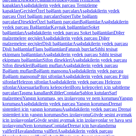
kapakları
Aşağıdakilerin yedek parçası Temizleme
kapakları
Geçişler
Özel bağlantı parçaları
Aşağıdakilerin yedek
parçası Özel bağlantı parçaları
SuperTube bağlantı
parçaları
Dirsekler
Özel bağlantı parçaları
Bağlantılar
Aşağıdakilerin
yedek parçası Bağlantılar
Kaynak bağlantıları
Soket
bağlantıları
Aşağıdakilerin yedek parçası Soket bağlantıları
Diğer
malzemelere geçişler
Aşağıdakilerin yedek parçası Diğer
malzemelere geçişler
Dişli bağlantılar
Aşağıdakilerin yedek parçası
Dişli bağlantılar
Flanş bağlantıları
Faturalı burçlar
Sıhhi tesisat
ekipmanı bağlantıları
Aşağıdakilerin yedek parçası Sıhhi tesisat
ekipmanı bağlantıları
Sifon dirsekleri
Aşağıdakilerin yedek parçası
Sifon dirsekleri
Bağlantı mufları
Aşağıdakilerin yedek parçası
Bağlantı mufları
Bağlantı manşonu
Aşağıdakilerin yedek parçası
Bağlantı manşonu
P tipi sifonlar
Aşağıdakilerin yedek parçası P tipi
sifonlar
Helezon sifonlar
Aşağıdakilerin yedek parçası Helezon
sifonlar
Aksesuarlar
Boru kelepçeleri
Boru kelepçeleri için sabitleme
parçaları
Taşıma kanalları
Kilitler
Contalar
Şablon kutuları
Sarf
malzemesi
Yangın koruması, ses izolasyonu ve nem koruması
Yangın
koruması
Aşağıdakilerin yedek parçası Yangın koruması
Drenaj
sistemleri için yangın koruması
Aşağıdakilerin yedek parçası Drenaj
sistemleri için yangın koruması
Ses izolasyonu
Gövde sesini ayırmak
için izolasyonlar
Gövde sesini ayırmak için izolasyonlar ve hava sesi
izolasyonu
Nem koruması
Contalar
Drenaj için havalandırma
valfleri
Havalandırma valfleri
Aşağıdakilerin yedek parçası