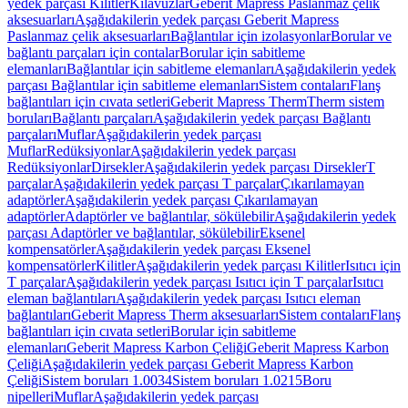
yedek parçası Kilitler
Kılavuzlar
Geberit Mapress Paslanmaz çelik
aksesuarları
Aşağıdakilerin yedek parçası Geberit Mapress
Paslanmaz çelik aksesuarları
Bağlantılar için izolasyonlar
Borular ve
bağlantı parçaları için contalar
Borular için sabitleme
elemanları
Bağlantılar için sabitleme elemanları
Aşağıdakilerin yedek
parçası Bağlantılar için sabitleme elemanları
Sistem contaları
Flanş
bağlantıları için cıvata setleri
Geberit Mapress Therm
Therm sistem
boruları
Bağlantı parçaları
Aşağıdakilerin yedek parçası Bağlantı
parçaları
Muflar
Aşağıdakilerin yedek parçası
Muflar
Redüksiyonlar
Aşağıdakilerin yedek parçası
Redüksiyonlar
Dirsekler
Aşağıdakilerin yedek parçası Dirsekler
T
parçalar
Aşağıdakilerin yedek parçası T parçalar
Çıkarılamayan
adaptörler
Aşağıdakilerin yedek parçası Çıkarılamayan
adaptörler
Adaptörler ve bağlantılar, sökülebilir
Aşağıdakilerin yedek
parçası Adaptörler ve bağlantılar, sökülebilir
Eksenel
kompensatörler
Aşağıdakilerin yedek parçası Eksenel
kompensatörler
Kilitler
Aşağıdakilerin yedek parçası Kilitler
Isıtıcı için
T parçalar
Aşağıdakilerin yedek parçası Isıtıcı için T parçalar
Isıtıcı
eleman bağlantıları
Aşağıdakilerin yedek parçası Isıtıcı eleman
bağlantıları
Geberit Mapress Therm aksesuarları
Sistem contaları
Flanş
bağlantıları için cıvata setleri
Borular için sabitleme
elemanları
Geberit Mapress Karbon Çeliği
Geberit Mapress Karbon
Çeliği
Aşağıdakilerin yedek parçası Geberit Mapress Karbon
Çeliği
Sistem boruları 1.0034
Sistem boruları 1.0215
Boru
nipelleri
Muflar
Aşağıdakilerin yedek parçası