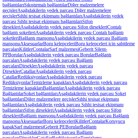
bağlantıları
Sıkıştırmalı bağlantılar
Diğer malzemelere
geçişler
Aşağıdakilerin yedek parçası Diğer malzemelere
geçişler
Sıhhi tesisat ekipmanı bağlantıları
Aşağıdakilerin yedek
parçası Sıhhi tesisat ekipmanı bağlantıları
Sifon
dirsekleri
Aşağıdakilerin yedek parçası Sifon dirsekleri
Contalı
bağlantı soketleri
Aşağıdakilerin yedek parçası Contalı bağlantı
soketleri
Bağlantı manşonu
Aşağıdakilerin yedek parçası Bağlantı
manşonu
Aksesuarlar
Boru kelepçeleri
Boru kelepçeleri için sabitleme
parçaları
Kilitler
Contalar
Sarf malzemesi
Geberit Silent-
PP
Borular
Aşağıdakilerin yedek parçası Borular
Bağlantı
parçaları
Aşağıdakilerin yedek parçası Bağlantı
parçaları
Dirsekler
Aşağıdakilerin yedek parçası
Dirsekler
Çatallar
Aşağıdakilerin yedek parçası
Çatallar
Redüksiyonlar
Aşağıdakilerin yedek parçası
Redüksiyonlar
Temizleme kapakları
Aşağıdakilerin yedek parçası
Temizleme kapakları
Bağlantılar
Aşağıdakilerin yedek parçası
Bağlantılar
Soket bağlantıları
Aşağıdakilerin yedek parçası Soket
bağlantıları
Diğer malzemelere geçişler
Sıhhi tesisat ekipmanı
bağlantıları
Aşağıdakilerin yedek parçası Sıhhi tesisat ekipmanı
bağlantıları
Sifon dirsekleri
Aşağıdakilerin yedek parçası Sifon
dirsekleri
Bağlantı manşonu
Aşağıdakilerin yedek parçası Bağlantı
manşonu
Aksesuarlar
Boru kelepçeleri
Kilitler
Contalar
Koruyucu
kapak
Sarf malzemesi
Geberit PE
Borular
Bağlantı
parçaları
Aşağıdakilerin yedek parçası Bağlantı
parçaları
Dirsekler
Çatallar
Redüksiyonlar
Temizleme