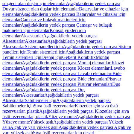
süzgeci olan duşlar için elemanlar
Aşağıdakilerin yedek parçası
Duvar süzgeci olan duşlar için elemanlar
Bataryalar ve cihazlar için
elemanlar
Aşağıdakilerin yedek parçası Bataryalar ve cihazlar için
elemanlar
Çamaşır ve bulaşık makineleri için
elemanlar
Aşağıdakilerin yedek parçası Çamaşır ve bulaşık
makineleri için elemanlar
Konsol yükleri için
elemanlar
Aksesuarlar
Aşağıdakilerin yedek parçası
Aksesuarlar
Aksesuarlar
Aşağıdakilerin yedek parçası
Aksesuarlar
Sistem panelleri için
Aşağıdakilerin yedek parçası Sistem
panelleri için
Temin sistemleri için
Aşağıdakilerin yedek parçası
Temin sistemleri için
Drenaj için
Geberit Kombifix
Montaj
elemanları
Aşağıdakilerin yedek parçası Montaj elemanları
Klozet
elemanları
Aşağıdakilerin yedek parçası Klozet elemanları
Lavabo
elemanları
Aşağıdakilerin yedek parçası Lavabo elemanları
Bide
elemanları
Aşağıdakilerin yedek parçası Bide elemanları
Pisuvar
elemanları
Aşağıdakilerin yedek parçası Pisuvar elemanları
Duş
elemanları
Aşağıdakilerin yedek parçası Duş
elemanları
Aksesuarlar
Aşağıdakilerin yedek parçası
Aksesuarlar
Sabitlemeler için
Aşağıdakilerin yedek parçası
Sabitlemeler için
Sıva üstü rezervuarlar
Klozetler için sıva üstü
rezervuarlar, plastik
Aşağıdakilerin yedek parçası Klozetler için sıva
üstü rezervuarlar, plastik
Yüzeye monte
Aşağıdakilerin yedek parçası
Yüzeye monte
Yüksek asılı
Aşağıdakilerin yedek parçası Yüksek
asılı
Alçak ve yarı yüksek asılı
Aşağıdakilerin yedek parçası Alçak ve
yarı yüksek asılı
Sıva üstü rezervuarlar için deşarj