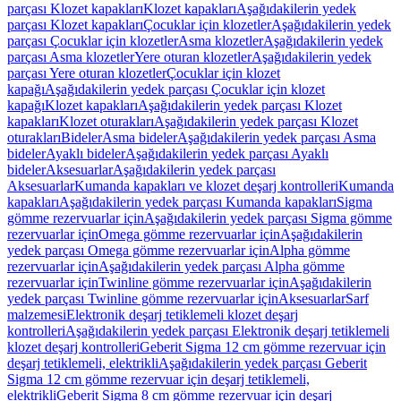
parçası Klozet kapakları
Klozet kapakları
Aşağıdakilerin yedek
parçası Klozet kapakları
Çocuklar için klozetler
Aşağıdakilerin yedek
parçası Çocuklar için klozetler
Asma klozetler
Aşağıdakilerin yedek
parçası Asma klozetler
Yere oturan klozetler
Aşağıdakilerin yedek
parçası Yere oturan klozetler
Çocuklar için klozet
kapağı
Aşağıdakilerin yedek parçası Çocuklar için klozet
kapağı
Klozet kapakları
Aşağıdakilerin yedek parçası Klozet
kapakları
Klozet oturakları
Aşağıdakilerin yedek parçası Klozet
oturakları
Bideler
Asma bideler
Aşağıdakilerin yedek parçası Asma
bideler
Ayaklı bideler
Aşağıdakilerin yedek parçası Ayaklı
bideler
Aksesuarlar
Aşağıdakilerin yedek parçası
Aksesuarlar
Kumanda kapakları ve klozet deşarj kontrolleri
Kumanda
kapakları
Aşağıdakilerin yedek parçası Kumanda kapakları
Sigma
gömme rezervuarlar için
Aşağıdakilerin yedek parçası Sigma gömme
rezervuarlar için
Omega gömme rezervuarlar için
Aşağıdakilerin
yedek parçası Omega gömme rezervuarlar için
Alpha gömme
rezervuarlar için
Aşağıdakilerin yedek parçası Alpha gömme
rezervuarlar için
Twinline gömme rezervuarlar için
Aşağıdakilerin
yedek parçası Twinline gömme rezervuarlar için
Aksesuarlar
Sarf
malzemesi
Elektronik deşarj tetiklemeli klozet deşarj
kontrolleri
Aşağıdakilerin yedek parçası Elektronik deşarj tetiklemeli
klozet deşarj kontrolleri
Geberit Sigma 12 cm gömme rezervuar için
deşarj tetiklemeli, elektrikli
Aşağıdakilerin yedek parçası Geberit
Sigma 12 cm gömme rezervuar için deşarj tetiklemeli,
elektrikli
Geberit Sigma 8 cm gömme rezervuar için deşarj