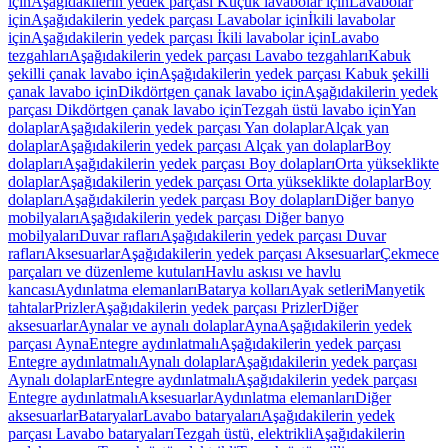
için
Aşağıdakilerin yedek parçası Küçük lavabolar için
Lavabolar
için
Aşağıdakilerin yedek parçası Lavabolar için
İkili lavabolar
için
Aşağıdakilerin yedek parçası İkili lavabolar için
Lavabo
tezgahları
Aşağıdakilerin yedek parçası Lavabo tezgahları
Kabuk
şekilli çanak lavabo için
Aşağıdakilerin yedek parçası Kabuk şekilli
çanak lavabo için
Dikdörtgen çanak lavabo için
Aşağıdakilerin yedek
parçası Dikdörtgen çanak lavabo için
Tezgah üstü lavabo için
Yan
dolaplar
Aşağıdakilerin yedek parçası Yan dolaplar
Alçak yan
dolaplar
Aşağıdakilerin yedek parçası Alçak yan dolaplar
Boy
dolapları
Aşağıdakilerin yedek parçası Boy dolapları
Orta yükseklikte
dolaplar
Aşağıdakilerin yedek parçası Orta yükseklikte dolaplar
Boy
dolapları
Aşağıdakilerin yedek parçası Boy dolapları
Diğer banyo
mobilyaları
Aşağıdakilerin yedek parçası Diğer banyo
mobilyaları
Duvar rafları
Aşağıdakilerin yedek parçası Duvar
rafları
Aksesuarlar
Aşağıdakilerin yedek parçası Aksesuarlar
Çekmece
parçaları ve düzenleme kutuları
Havlu askısı ve havlu
kancası
Aydınlatma elemanları
Batarya kolları
Ayak setleri
Manyetik
tahtalar
Prizler
Aşağıdakilerin yedek parçası Prizler
Diğer
aksesuarlar
Aynalar ve aynalı dolaplar
Ayna
Aşağıdakilerin yedek
parçası Ayna
Entegre aydınlatmalı
Aşağıdakilerin yedek parçası
Entegre aydınlatmalı
Aynalı dolaplar
Aşağıdakilerin yedek parçası
Aynalı dolaplar
Entegre aydınlatmalı
Aşağıdakilerin yedek parçası
Entegre aydınlatmalı
Aksesuarlar
Aydınlatma elemanları
Diğer
aksesuarlar
Bataryalar
Lavabo bataryaları
Aşağıdakilerin yedek
parçası Lavabo bataryaları
Tezgah üstü, elektrikli
Aşağıdakilerin