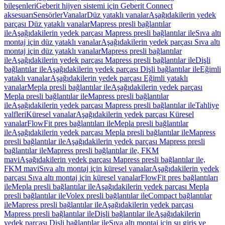
bileşenleri
Geberit hijyen sistemi için Geberit Connect
aksesuarı
Sensörler
Vanalar
Düz yataklı vanalar
Aşağıdakilerin yedek
parçası Düz yataklı vanalar
Mapress presli bağlantılar
ile
Aşağıdakilerin yedek parçası Mapress presli bağlantılar ile
Sıva altı
montaj için düz yataklı vanalar
Aşağıdakilerin yedek parçası Sıva altı
montaj için düz yataklı vanalar
Mapress presli bağlantılar
ile
Aşağıdakilerin yedek parçası Mapress presli bağlantılar ile
Dişli
bağlantılar ile
Aşağıdakilerin yedek parçası Dişli bağlantılar ile
Eğimli
yataklı vanalar
Aşağıdakilerin yedek parçası Eğimli yataklı
vanalar
Mepla presli bağlantılar ile
Aşağıdakilerin yedek parçası
Mepla presli bağlantılar ile
Mapress presli bağlantılar
ile
Aşağıdakilerin yedek parçası Mapress presli bağlantılar ile
Tahliye
valfleri
Küresel vanalar
Aşağıdakilerin yedek parçası Küresel
vanalar
FlowFit pres bağlantıları ile
Mepla presli bağlantılar
ile
Aşağıdakilerin yedek parçası Mepla presli bağlantılar ile
Mapress
presli bağlantılar ile
Aşağıdakilerin yedek parçası Mapress presli
bağlantılar ile
Mapress presli bağlantılar ile, FKM
mavi
Aşağıdakilerin yedek parçası Mapress presli bağlantılar ile,
FKM mavi
Sıva altı montaj için küresel vanalar
Aşağıdakilerin yedek
parçası Sıva altı montaj için küresel vanalar
FlowFit pres bağlantıları
ile
Mepla presli bağlantılar ile
Aşağıdakilerin yedek parçası Mepla
presli bağlantılar ile
Volex presli bağlantılar ile
Compact bağlantılar
ile
Mapress presli bağlantılar ile
Aşağıdakilerin yedek parçası
Mapress presli bağlantılar ile
Dişli bağlantılar ile
Aşağıdakilerin
yedek parçası Dişli bağlantılar ile
Sıva altı montaj için su giriş ve