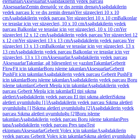
elemanları
Aksesuarlar
Aşağıdakilerin yedek parçası
Aksesuarlar
Zemin drenajı
İç ve dış zemin drenajı
Aşağıdakilerin
yedek parçası İç ve dış zemin drenajı
Yer süzgeçleri 10 x 10
cm
Aşağıdakilerin yedek parçası Yer süzgeçleri 10 x 10 cm
Balkonlar
ve teraslar için yer süzgeçleri, 10 x 10 cm
Aşağıdakilerin yedek
parçası Balkonlar ve teraslar için yer süzgeçleri, 10 x 10 cm
Yer
süzgeçleri 12 x 12 cm
Aşağıdakilerin yedek parçası Yer süzgeçleri 12
x 12 cm
Yer süzgeçleri 13 x 13 cm
Aşağıdakilerin yedek parçası Yer
süzgeçleri 13 x 13 cm
Balkonlar ve teraslar için yer süzgeçleri, 13 x
13 cm
Aşağıdakilerin yedek parçası Balkonlar ve teraslar için yer
süzgeçleri, 13 x 13 cm
Aksesuarlar
Aşağıdakilerin yedek parçası
Aksesuarlar
Takımlar, ağ bileşenleri ve yazılım
Takımlar
Geberit
FlowFit için takımlar
Boru işleme takımları
Aksesuarlar
Geberit
PushFit için takımlar
Aşağıdakilerin yedek parçası Geberit PushFit
için takımlar
Boru işleme takımları
Aşağıdakilerin yedek parçası Boru
işleme takımları
Geberit Mepla için takımlar
Aşağıdakilerin yedek
parçası Geberit Mepla için takımlar
El tipi sıkma
aletleri
Aşağıdakilerin yedek parçası El tipi sıkma aletleri
Sıkma
aletleri uyumluluğu [1]
Aşağıdakilerin yedek parçası Sıkma aletleri
uyumluluğu [1]
Sıkma aletleri uyumluluğu [2]
Aşağıdakilerin yedek
parçası Sıkma aletleri uyumluluğu [2]
Boru işleme
takımları
Aşağıdakilerin yedek parçası Boru işleme takımları
Pres
tapa
Aşağıdakilerin yedek parçası Pres tapa
Test
ekipmanı
Aksesuarlar
Geberit Volex için takımlar
Aşağıdakilerin
yedek parçası Geberit Volex için takımlar
Sıkma aletleri uyumluluğu