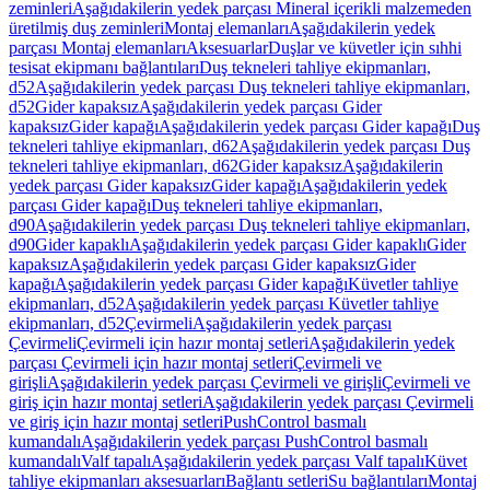
zeminleri
Aşağıdakilerin yedek parçası Mineral içerikli malzemeden
üretilmiş duş zeminleri
Montaj elemanları
Aşağıdakilerin yedek
parçası Montaj elemanları
Aksesuarlar
Duşlar ve küvetler için sıhhi
tesisat ekipmanı bağlantıları
Duş tekneleri tahliye ekipmanları,
d52
Aşağıdakilerin yedek parçası Duş tekneleri tahliye ekipmanları,
d52
Gider kapaksız
Aşağıdakilerin yedek parçası Gider
kapaksız
Gider kapağı
Aşağıdakilerin yedek parçası Gider kapağı
Duş
tekneleri tahliye ekipmanları, d62
Aşağıdakilerin yedek parçası Duş
tekneleri tahliye ekipmanları, d62
Gider kapaksız
Aşağıdakilerin
yedek parçası Gider kapaksız
Gider kapağı
Aşağıdakilerin yedek
parçası Gider kapağı
Duş tekneleri tahliye ekipmanları,
d90
Aşağıdakilerin yedek parçası Duş tekneleri tahliye ekipmanları,
d90
Gider kapaklı
Aşağıdakilerin yedek parçası Gider kapaklı
Gider
kapaksız
Aşağıdakilerin yedek parçası Gider kapaksız
Gider
kapağı
Aşağıdakilerin yedek parçası Gider kapağı
Küvetler tahliye
ekipmanları, d52
Aşağıdakilerin yedek parçası Küvetler tahliye
ekipmanları, d52
Çevirmeli
Aşağıdakilerin yedek parçası
Çevirmeli
Çevirmeli için hazır montaj setleri
Aşağıdakilerin yedek
parçası Çevirmeli için hazır montaj setleri
Çevirmeli ve
girişli
Aşağıdakilerin yedek parçası Çevirmeli ve girişli
Çevirmeli ve
giriş için hazır montaj setleri
Aşağıdakilerin yedek parçası Çevirmeli
ve giriş için hazır montaj setleri
PushControl basmalı
kumandalı
Aşağıdakilerin yedek parçası PushControl basmalı
kumandalı
Valf tapalı
Aşağıdakilerin yedek parçası Valf tapalı
Küvet
tahliye ekipmanları aksesuarları
Bağlantı setleri
Su bağlantıları
Montaj