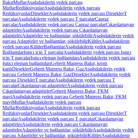
Bakır
Muflar
Aşağıdakilerin yedek parçası
Muflar
Redüksiyonlar
Aşağıdakilerin yedek parçası
Redüksiyonlar
Dirsekler
Aşağıdakilerin yedek parçası Dirsekler
T
parçalar
Aşağıdakilerin yedek parçası T parçalar
Çapraz
parçalar
Aşağıdakilerin yedek parçası Çapraz parçalar
Çıkarılamayan
adaptörler
Aşağıdakilerin yedek parçası Çıkarılamayan
adaptörler
Adaptörler ve bağlantılar, sökülebilir
Aşağıdakilerin yedek
parçası Adaptörler ve bağlantılar, sökülebilir
Kilitler
Aşağıdakilerin
yedek parçası Kilitler
Bağlantılar
Aşağıdakilerin yedek parçası
Bağlantılar
Isıtıcı için T parçalar
Aşağıdakilerin yedek parçası Isıtıcı
için T parçalar
Isıtıcı eleman bağlantıları
Aşağıdakilerin yedek parçası
Isıtıcı eleman bağlantıları
Geberit Mapress Bakır, krom
kaplı
Dirsekler
Geberit Mapress Bakır, Gaz
Aşağıdakilerin yedek
parçası Geberit Mapress Bakır, Gaz
Dirsekler
Aşağıdakilerin yedek
parçası Dirsekler
T parçalar
Aşağıdakilerin yedek parçası T
parçalar
Çıkarılamayan adaptörler
Aşağıdakilerin yedek parçası
Çıkarılamayan adaptörler
Geberit Mapress Bakır, FKM
mavi
Aşağıdakilerin yedek parçası Geberit Mapress Bakır, FKM
mavi
Muflar
Aşağıdakilerin yedek parçası
Muflar
Redüksiyonlar
Aşağıdakilerin yedek parçası
Redüksiyonlar
Dirsekler
Aşağıdakilerin yedek parçası Dirsekler
T
parçalar
Aşağıdakilerin yedek parçası T parçalar
Çıkarılamayan
adaptörler
Aşağıdakilerin yedek parçası Çıkarılamayan
adaptörler
Adaptörler ve bağlantılar, sökülebilir
Aşağıdakilerin yedek
parçası Adaptörler ve bağlantılar, sökülebilir
Kilitler
Aşağıdakilerin