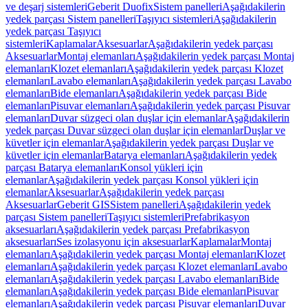
ve deşarj sistemleri
Geberit Duofix
Sistem panelleri
Aşağıdakilerin
yedek parçası Sistem panelleri
Taşıyıcı sistemleri
Aşağıdakilerin
yedek parçası Taşıyıcı
sistemleri
Kaplamalar
Aksesuarlar
Aşağıdakilerin yedek parçası
Aksesuarlar
Montaj elemanları
Aşağıdakilerin yedek parçası Montaj
elemanları
Klozet elemanları
Aşağıdakilerin yedek parçası Klozet
elemanları
Lavabo elemanları
Aşağıdakilerin yedek parçası Lavabo
elemanları
Bide elemanları
Aşağıdakilerin yedek parçası Bide
elemanları
Pisuvar elemanları
Aşağıdakilerin yedek parçası Pisuvar
elemanları
Duvar süzgeci olan duşlar için elemanlar
Aşağıdakilerin
yedek parçası Duvar süzgeci olan duşlar için elemanlar
Duşlar ve
küvetler için elemanlar
Aşağıdakilerin yedek parçası Duşlar ve
küvetler için elemanlar
Batarya elemanları
Aşağıdakilerin yedek
parçası Batarya elemanları
Konsol yükleri için
elemanlar
Aşağıdakilerin yedek parçası Konsol yükleri için
elemanlar
Aksesuarlar
Aşağıdakilerin yedek parçası
Aksesuarlar
Geberit GIS
Sistem panelleri
Aşağıdakilerin yedek
parçası Sistem panelleri
Taşıyıcı sistemleri
Prefabrikasyon
aksesuarları
Aşağıdakilerin yedek parçası Prefabrikasyon
aksesuarları
Ses izolasyonu için aksesuarlar
Kaplamalar
Montaj
elemanları
Aşağıdakilerin yedek parçası Montaj elemanları
Klozet
elemanları
Aşağıdakilerin yedek parçası Klozet elemanları
Lavabo
elemanları
Aşağıdakilerin yedek parçası Lavabo elemanları
Bide
elemanları
Aşağıdakilerin yedek parçası Bide elemanları
Pisuvar
elemanları
Aşağıdakilerin yedek parçası Pisuvar elemanları
Duvar