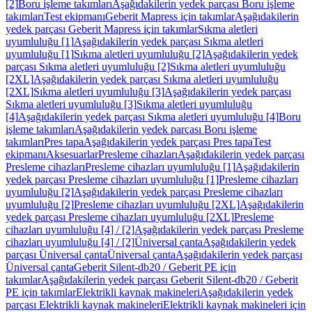
[2]
Boru işleme takımları
Aşağıdakilerin yedek parçası Boru işleme
takımları
Test ekipmanı
Geberit Mapress için takımlar
Aşağıdakilerin
yedek parçası Geberit Mapress için takımlar
Sıkma aletleri
uyumluluğu [1]
Aşağıdakilerin yedek parçası Sıkma aletleri
uyumluluğu [1]
Sıkma aletleri uyumluluğu [2]
Aşağıdakilerin yedek
parçası Sıkma aletleri uyumluluğu [2]
Sıkma aletleri uyumluluğu
[2XL]
Aşağıdakilerin yedek parçası Sıkma aletleri uyumluluğu
[2XL]
Sıkma aletleri uyumluluğu [3]
Aşağıdakilerin yedek parçası
Sıkma aletleri uyumluluğu [3]
Sıkma aletleri uyumluluğu
[4]
Aşağıdakilerin yedek parçası Sıkma aletleri uyumluluğu [4]
Boru
işleme takımları
Aşağıdakilerin yedek parçası Boru işleme
takımları
Pres tapa
Aşağıdakilerin yedek parçası Pres tapa
Test
ekipmanı
Aksesuarlar
Presleme cihazları
Aşağıdakilerin yedek parçası
Presleme cihazları
Presleme cihazları uyumluluğu [1]
Aşağıdakilerin
yedek parçası Presleme cihazları uyumluluğu [1]
Presleme cihazları
uyumluluğu [2]
Aşağıdakilerin yedek parçası Presleme cihazları
uyumluluğu [2]
Presleme cihazları uyumluluğu [2XL]
Aşağıdakilerin
yedek parçası Presleme cihazları uyumluluğu [2XL]
Presleme
cihazları uyumluluğu [4] / [2]
Aşağıdakilerin yedek parçası Presleme
cihazları uyumluluğu [4] / [2]
Üniversal çanta
Aşağıdakilerin yedek
parçası Üniversal çanta
Üniversal çanta
Aşağıdakilerin yedek parçası
Üniversal çanta
Geberit Silent-db20 / Geberit PE için
takımlar
Aşağıdakilerin yedek parçası Geberit Silent-db20 / Geberit
PE için takımlar
Elektrikli kaynak makineleri
Aşağıdakilerin yedek
parçası Elektrikli kaynak makineleri
Elektrikli kaynak makineleri için