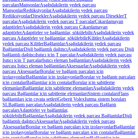
parçaları
Manşonlar
Aşağıdakilerin yedek parçası
Manşonlar
Redüksiyonlar
Aşağıdakilerin yedek parçası
Redüksiyonlar
Dirsekler
Aşağıdakilerin yedek parçası Dirsekler
T
parçalar
Aşağıdakilerin yedek parçası T parçalar
Çıkarılamayan
adaptörler
Aşağıdakilerin yedek parçası Çıkarılamayan
adaptörler
Adaptörler ve bağlantılar, sökülebilir
Aşağıdakilerin yedek
parçası Adaptörler ve bağlantılar, sökülebilir
Kilitler
Aşağıdakilerin
yedek parçası Kilitler
Bağlantılar
Aşağıdakilerin yedek parçası
Bağlantılar
Dişli bağlantılı dağıtıcı
Aşağıdakilerin yedek parçası Dişli
bağlantılı dağıtıcı
Isıtıcı için T parçalar
Aşağıdakilerin yedek parçası
Isıtıcı için T parçalar
Isıtıcı eleman bağlantıları
Aşağıdakilerin yedek
parçası Isıtıcı eleman bağlantıları
Aksesuarlar
Aşağıdakilerin yedek
parçası Aksesuarlar
Borular ve bağlantı parçaları için
izolasyonlar
Bağlantılar için izolasyonlar
Borular ve bağlantı parçaları
için contalar
Bağlantılar için contalar
Borular için sabitleme
elemanları
Bağlantılar için sabitleme elemanları
Aşağıdakilerin yedek
parçası Bağlantılar için sabitleme elemanları
Sistem contaları
Flanş
bağlantıları için cıvata setleri
Geberit Volex
Isıtma sistem boruları
SL
Bağlantı parçaları
Aşağıdakilerin yedek parçası Bağlantı
parçaları
Adaptörler ve bağlantılar,
sökülebilir
Bağlantılar
Aşağıdakilerin yedek parçası Bağlantılar
Dişli
bağlantılı dağıtıcı
Aksesuarlar
Aşağıdakilerin yedek parçası
Aksesuarlar
Borular ve bağlantı parçaları için izolasyonlar
Bağlantılar
için izolasyonlar
Borular ve bağlantı parçaları için contalar
Bağlantılar
için contalar
Borular için sabitleme elemanları
Bağlantılar için