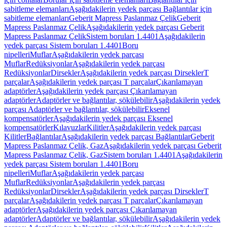
sabitleme elemanları
Aşağıdakilerin yedek parçası Bağlantılar için
sabitleme elemanları
Geberit Mapress Paslanmaz Çelik
Geberit
Mapress Paslanmaz Çelik
Aşağıdakilerin yedek parçası Geberit
Mapress Paslanmaz Çelik
Sistem boruları 1.4401
Aşağıdakilerin
yedek parçası Sistem boruları 1.4401
Boru
nipelleri
Muflar
Aşağıdakilerin yedek parçası
Muflar
Redüksiyonlar
Aşağıdakilerin yedek parçası
Redüksiyonlar
Dirsekler
Aşağıdakilerin yedek parçası Dirsekler
T
parçalar
Aşağıdakilerin yedek parçası T parçalar
Çıkarılamayan
adaptörler
Aşağıdakilerin yedek parçası Çıkarılamayan
adaptörler
Adaptörler ve bağlantılar, sökülebilir
Aşağıdakilerin yedek
parçası Adaptörler ve bağlantılar, sökülebilir
Eksenel
kompensatörler
Aşağıdakilerin yedek parçası Eksenel
kompensatörler
Kılavuzlar
Kilitler
Aşağıdakilerin yedek parçası
Kilitler
Bağlantılar
Aşağıdakilerin yedek parçası Bağlantılar
Geberit
Mapress Paslanmaz Çelik, Gaz
Aşağıdakilerin yedek parçası Geberit
Mapress Paslanmaz Çelik, Gaz
Sistem boruları 1.4401
Aşağıdakilerin
yedek parçası Sistem boruları 1.4401
Boru
nipelleri
Muflar
Aşağıdakilerin yedek parçası
Muflar
Redüksiyonlar
Aşağıdakilerin yedek parçası
Redüksiyonlar
Dirsekler
Aşağıdakilerin yedek parçası Dirsekler
T
parçalar
Aşağıdakilerin yedek parçası T parçalar
Çıkarılamayan
adaptörler
Aşağıdakilerin yedek parçası Çıkarılamayan
adaptörler
Adaptörler ve bağlantılar, sökülebilir
Aşağıdakilerin yedek