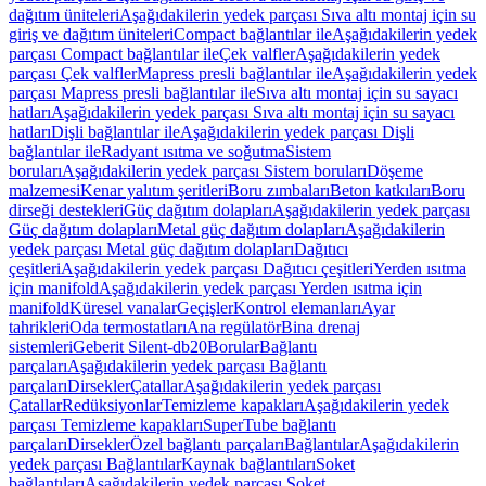
dağıtım üniteleri
Aşağıdakilerin yedek parçası Sıva altı montaj için su
giriş ve dağıtım üniteleri
Compact bağlantılar ile
Aşağıdakilerin yedek
parçası Compact bağlantılar ile
Çek valfler
Aşağıdakilerin yedek
parçası Çek valfler
Mapress presli bağlantılar ile
Aşağıdakilerin yedek
parçası Mapress presli bağlantılar ile
Sıva altı montaj için su sayacı
hatları
Aşağıdakilerin yedek parçası Sıva altı montaj için su sayacı
hatları
Dişli bağlantılar ile
Aşağıdakilerin yedek parçası Dişli
bağlantılar ile
Radyant ısıtma ve soğutma
Sistem
boruları
Aşağıdakilerin yedek parçası Sistem boruları
Döşeme
malzemesi
Kenar yalıtım şeritleri
Boru zımbaları
Beton katkıları
Boru
dirseği destekleri
Güç dağıtım dolapları
Aşağıdakilerin yedek parçası
Güç dağıtım dolapları
Metal güç dağıtım dolapları
Aşağıdakilerin
yedek parçası Metal güç dağıtım dolapları
Dağıtıcı
çeşitleri
Aşağıdakilerin yedek parçası Dağıtıcı çeşitleri
Yerden ısıtma
için manifold
Aşağıdakilerin yedek parçası Yerden ısıtma için
manifold
Küresel vanalar
Geçişler
Kontrol elemanları
Ayar
tahrikleri
Oda termostatları
Ana regülatör
Bina drenaj
sistemleri
Geberit Silent-db20
Borular
Bağlantı
parçaları
Aşağıdakilerin yedek parçası Bağlantı
parçaları
Dirsekler
Çatallar
Aşağıdakilerin yedek parçası
Çatallar
Redüksiyonlar
Temizleme kapakları
Aşağıdakilerin yedek
parçası Temizleme kapakları
SuperTube bağlantı
parçaları
Dirsekler
Özel bağlantı parçaları
Bağlantılar
Aşağıdakilerin
yedek parçası Bağlantılar
Kaynak bağlantıları
Soket
bağlantıları
Aşağıdakilerin yedek parçası Soket