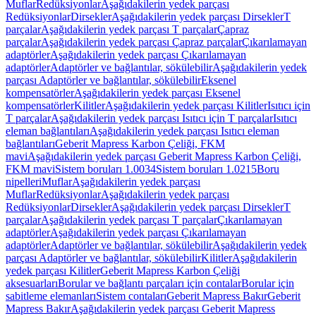
Muflar
Redüksiyonlar
Aşağıdakilerin yedek parçası
Redüksiyonlar
Dirsekler
Aşağıdakilerin yedek parçası Dirsekler
T
parçalar
Aşağıdakilerin yedek parçası T parçalar
Çapraz
parçalar
Aşağıdakilerin yedek parçası Çapraz parçalar
Çıkarılamayan
adaptörler
Aşağıdakilerin yedek parçası Çıkarılamayan
adaptörler
Adaptörler ve bağlantılar, sökülebilir
Aşağıdakilerin yedek
parçası Adaptörler ve bağlantılar, sökülebilir
Eksenel
kompensatörler
Aşağıdakilerin yedek parçası Eksenel
kompensatörler
Kilitler
Aşağıdakilerin yedek parçası Kilitler
Isıtıcı için
T parçalar
Aşağıdakilerin yedek parçası Isıtıcı için T parçalar
Isıtıcı
eleman bağlantıları
Aşağıdakilerin yedek parçası Isıtıcı eleman
bağlantıları
Geberit Mapress Karbon Çeliği, FKM
mavi
Aşağıdakilerin yedek parçası Geberit Mapress Karbon Çeliği,
FKM mavi
Sistem boruları 1.0034
Sistem boruları 1.0215
Boru
nipelleri
Muflar
Aşağıdakilerin yedek parçası
Muflar
Redüksiyonlar
Aşağıdakilerin yedek parçası
Redüksiyonlar
Dirsekler
Aşağıdakilerin yedek parçası Dirsekler
T
parçalar
Aşağıdakilerin yedek parçası T parçalar
Çıkarılamayan
adaptörler
Aşağıdakilerin yedek parçası Çıkarılamayan
adaptörler
Adaptörler ve bağlantılar, sökülebilir
Aşağıdakilerin yedek
parçası Adaptörler ve bağlantılar, sökülebilir
Kilitler
Aşağıdakilerin
yedek parçası Kilitler
Geberit Mapress Karbon Çeliği
aksesuarları
Borular ve bağlantı parçaları için contalar
Borular için
sabitleme elemanları
Sistem contaları
Geberit Mapress Bakır
Geberit
Mapress Bakır
Aşağıdakilerin yedek parçası Geberit Mapress