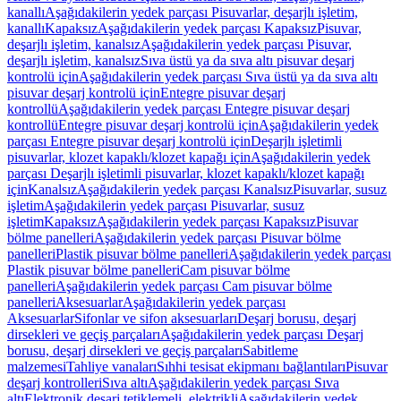
kanallı
Aşağıdakilerin yedek parçası Pisuvarlar, deşarjlı işletim,
kanallı
Kapaksız
Aşağıdakilerin yedek parçası Kapaksız
Pisuvar,
deşarjlı işletim, kanalsız
Aşağıdakilerin yedek parçası Pisuvar,
deşarjlı işletim, kanalsız
Sıva üstü ya da sıva altı pisuvar deşarj
kontrolü için
Aşağıdakilerin yedek parçası Sıva üstü ya da sıva altı
pisuvar deşarj kontrolü için
Entegre pisuvar deşarj
kontrollü
Aşağıdakilerin yedek parçası Entegre pisuvar deşarj
kontrollü
Entegre pisuvar deşarj kontrolü için
Aşağıdakilerin yedek
parçası Entegre pisuvar deşarj kontrolü için
Deşarjlı işletimli
pisuvarlar, klozet kapaklı/klozet kapağı için
Aşağıdakilerin yedek
parçası Deşarjlı işletimli pisuvarlar, klozet kapaklı/klozet kapağı
için
Kanalsız
Aşağıdakilerin yedek parçası Kanalsız
Pisuvarlar, susuz
işletim
Aşağıdakilerin yedek parçası Pisuvarlar, susuz
işletim
Kapaksız
Aşağıdakilerin yedek parçası Kapaksız
Pisuvar
bölme panelleri
Aşağıdakilerin yedek parçası Pisuvar bölme
panelleri
Plastik pisuvar bölme panelleri
Aşağıdakilerin yedek parçası
Plastik pisuvar bölme panelleri
Cam pisuvar bölme
panelleri
Aşağıdakilerin yedek parçası Cam pisuvar bölme
panelleri
Aksesuarlar
Aşağıdakilerin yedek parçası
Aksesuarlar
Sifonlar ve sifon aksesuarları
Deşarj borusu, deşarj
dirsekleri ve geçiş parçaları
Aşağıdakilerin yedek parçası Deşarj
borusu, deşarj dirsekleri ve geçiş parçaları
Sabitleme
malzemesi
Tahliye vanaları
Sıhhi tesisat ekipmanı bağlantıları
Pisuvar
deşarj kontrolleri
Sıva altı
Aşağıdakilerin yedek parçası Sıva
altı
Elektronik deşarj tetiklemeli, elektrikli
Aşağıdakilerin yedek