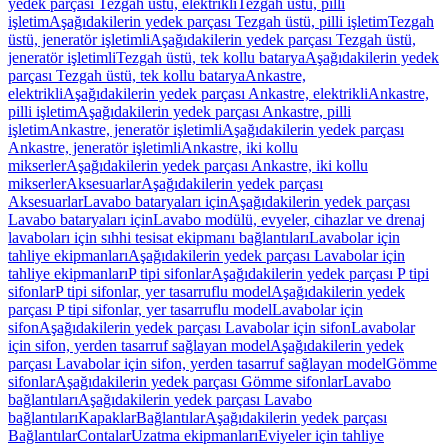
yedek parçası Tezgah üstü, elektrikli
Tezgah üstü, pilli
işletim
Aşağıdakilerin yedek parçası Tezgah üstü, pilli işletim
Tezgah
üstü, jeneratör işletimli
Aşağıdakilerin yedek parçası Tezgah üstü,
jeneratör işletimli
Tezgah üstü, tek kollu batarya
Aşağıdakilerin yedek
parçası Tezgah üstü, tek kollu batarya
Ankastre,
elektrikli
Aşağıdakilerin yedek parçası Ankastre, elektrikli
Ankastre,
pilli işletim
Aşağıdakilerin yedek parçası Ankastre, pilli
işletim
Ankastre, jeneratör işletimli
Aşağıdakilerin yedek parçası
Ankastre, jeneratör işletimli
Ankastre, iki kollu
mikserler
Aşağıdakilerin yedek parçası Ankastre, iki kollu
mikserler
Aksesuarlar
Aşağıdakilerin yedek parçası
Aksesuarlar
Lavabo bataryaları için
Aşağıdakilerin yedek parçası
Lavabo bataryaları için
Lavabo modülü, evyeler, cihazlar ve drenaj
lavaboları için sıhhi tesisat ekipmanı bağlantıları
Lavabolar için
tahliye ekipmanları
Aşağıdakilerin yedek parçası Lavabolar için
tahliye ekipmanları
P tipi sifonlar
Aşağıdakilerin yedek parçası P tipi
sifonlar
P tipi sifonlar, yer tasarruflu model
Aşağıdakilerin yedek
parçası P tipi sifonlar, yer tasarruflu model
Lavabolar için
sifon
Aşağıdakilerin yedek parçası Lavabolar için sifon
Lavabolar
için sifon, yerden tasarruf sağlayan model
Aşağıdakilerin yedek
parçası Lavabolar için sifon, yerden tasarruf sağlayan model
Gömme
sifonlar
Aşağıdakilerin yedek parçası Gömme sifonlar
Lavabo
bağlantıları
Aşağıdakilerin yedek parçası Lavabo
bağlantıları
Kapaklar
Bağlantılar
Aşağıdakilerin yedek parçası
Bağlantılar
Contalar
Uzatma ekipmanları
Eviyeler için tahliye