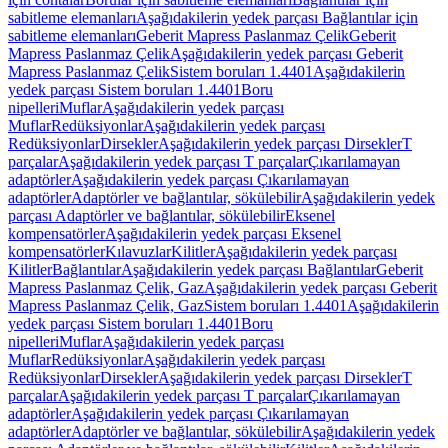
sabitleme elemanları
Aşağıdakilerin yedek parçası Bağlantılar için
sabitleme elemanları
Geberit Mapress Paslanmaz Çelik
Geberit
Mapress Paslanmaz Çelik
Aşağıdakilerin yedek parçası Geberit
Mapress Paslanmaz Çelik
Sistem boruları 1.4401
Aşağıdakilerin
yedek parçası Sistem boruları 1.4401
Boru
nipelleri
Muflar
Aşağıdakilerin yedek parçası
Muflar
Redüksiyonlar
Aşağıdakilerin yedek parçası
Redüksiyonlar
Dirsekler
Aşağıdakilerin yedek parçası Dirsekler
T
parçalar
Aşağıdakilerin yedek parçası T parçalar
Çıkarılamayan
adaptörler
Aşağıdakilerin yedek parçası Çıkarılamayan
adaptörler
Adaptörler ve bağlantılar, sökülebilir
Aşağıdakilerin yedek
parçası Adaptörler ve bağlantılar, sökülebilir
Eksenel
kompensatörler
Aşağıdakilerin yedek parçası Eksenel
kompensatörler
Kılavuzlar
Kilitler
Aşağıdakilerin yedek parçası
Kilitler
Bağlantılar
Aşağıdakilerin yedek parçası Bağlantılar
Geberit
Mapress Paslanmaz Çelik, Gaz
Aşağıdakilerin yedek parçası Geberit
Mapress Paslanmaz Çelik, Gaz
Sistem boruları 1.4401
Aşağıdakilerin
yedek parçası Sistem boruları 1.4401
Boru
nipelleri
Muflar
Aşağıdakilerin yedek parçası
Muflar
Redüksiyonlar
Aşağıdakilerin yedek parçası
Redüksiyonlar
Dirsekler
Aşağıdakilerin yedek parçası Dirsekler
T
parçalar
Aşağıdakilerin yedek parçası T parçalar
Çıkarılamayan
adaptörler
Aşağıdakilerin yedek parçası Çıkarılamayan
adaptörler
Adaptörler ve bağlantılar, sökülebilir
Aşağıdakilerin yedek