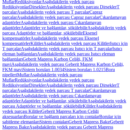
Muflar
Redüksiyonlar
Aşağıdakilerin yedek parçası
Redüksiyonlar
Dirsekler
Aşağıdakilerin yedek parçası Dirsekler
T
parçalar
Aşağıdakilerin yedek parçası T parçalar
Çapraz
parçalar
Aşağıdakilerin yedek parçası Çapraz parçalar
Çıkarılamayan
adaptörler
Aşağıdakilerin yedek parçası Çıkarılamayan
adaptörler
Adaptörler ve bağlantılar, sökülebilir
Aşağıdakilerin yedek
parçası Adaptörler ve bağlantılar, sökülebilir
Eksenel
kompensatörler
Aşağıdakilerin yedek parçası Eksenel
kompensatörler
Kilitler
Aşağıdakilerin yedek parçası Kilitler
Isıtıcı için
T parçalar
Aşağıdakilerin yedek parçası Isıtıcı için T parçalar
Isıtıcı
eleman bağlantıları
Aşağıdakilerin yedek parçası Isıtıcı eleman
bağlantıları
Geberit Mapress Karbon Çeliği, FKM
mavi
Aşağıdakilerin yedek parçası Geberit Mapress Karbon Çeliği,
FKM mavi
Sistem boruları 1.0034
Sistem boruları 1.0215
Boru
nipelleri
Muflar
Aşağıdakilerin yedek parçası
Muflar
Redüksiyonlar
Aşağıdakilerin yedek parçası
Redüksiyonlar
Dirsekler
Aşağıdakilerin yedek parçası Dirsekler
T
parçalar
Aşağıdakilerin yedek parçası T parçalar
Çıkarılamayan
adaptörler
Aşağıdakilerin yedek parçası Çıkarılamayan
adaptörler
Adaptörler ve bağlantılar, sökülebilir
Aşağıdakilerin yedek
parçası Adaptörler ve bağlantılar, sökülebilir
Kilitler
Aşağıdakilerin
yedek parçası Kilitler
Geberit Mapress Karbon Çeliği
aksesuarları
Borular ve bağlantı parçaları için contalar
Borular için
sabitleme elemanları
Sistem contaları
Geberit Mapress Bakır
Geberit
Mapress Bakır
Aşağıdakilerin yedek parçası Geberit Mapress