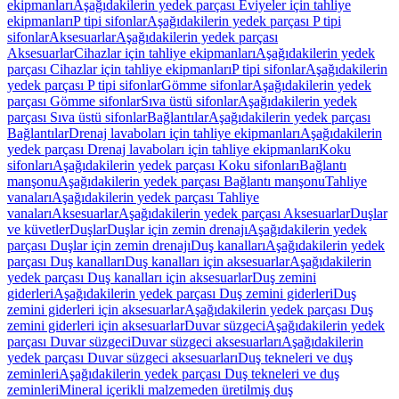
ekipmanları
Aşağıdakilerin yedek parçası Eviyeler için tahliye
ekipmanları
P tipi sifonlar
Aşağıdakilerin yedek parçası P tipi
sifonlar
Aksesuarlar
Aşağıdakilerin yedek parçası
Aksesuarlar
Cihazlar için tahliye ekipmanları
Aşağıdakilerin yedek
parçası Cihazlar için tahliye ekipmanları
P tipi sifonlar
Aşağıdakilerin
yedek parçası P tipi sifonlar
Gömme sifonlar
Aşağıdakilerin yedek
parçası Gömme sifonlar
Sıva üstü sifonlar
Aşağıdakilerin yedek
parçası Sıva üstü sifonlar
Bağlantılar
Aşağıdakilerin yedek parçası
Bağlantılar
Drenaj lavaboları için tahliye ekipmanları
Aşağıdakilerin
yedek parçası Drenaj lavaboları için tahliye ekipmanları
Koku
sifonları
Aşağıdakilerin yedek parçası Koku sifonları
Bağlantı
manşonu
Aşağıdakilerin yedek parçası Bağlantı manşonu
Tahliye
vanaları
Aşağıdakilerin yedek parçası Tahliye
vanaları
Aksesuarlar
Aşağıdakilerin yedek parçası Aksesuarlar
Duşlar
ve küvetler
Duşlar
Duşlar için zemin drenajı
Aşağıdakilerin yedek
parçası Duşlar için zemin drenajı
Duş kanalları
Aşağıdakilerin yedek
parçası Duş kanalları
Duş kanalları için aksesuarlar
Aşağıdakilerin
yedek parçası Duş kanalları için aksesuarlar
Duş zemini
giderleri
Aşağıdakilerin yedek parçası Duş zemini giderleri
Duş
zemini giderleri için aksesuarlar
Aşağıdakilerin yedek parçası Duş
zemini giderleri için aksesuarlar
Duvar süzgeci
Aşağıdakilerin yedek
parçası Duvar süzgeci
Duvar süzgeci aksesuarları
Aşağıdakilerin
yedek parçası Duvar süzgeci aksesuarları
Duş tekneleri ve duş
zeminleri
Aşağıdakilerin yedek parçası Duş tekneleri ve duş
zeminleri
Mineral içerikli malzemeden üretilmiş duş