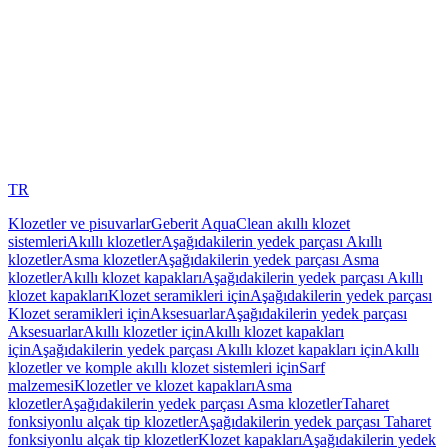
TR
Klozetler ve pisuvarlar
Geberit AquaClean akıllı klozet
sistemleri
Akıllı klozetler
Aşağıdakilerin yedek parçası Akıllı
klozetler
Asma klozetler
Aşağıdakilerin yedek parçası Asma
klozetler
Akıllı klozet kapakları
Aşağıdakilerin yedek parçası Akıllı
klozet kapakları
Klozet seramikleri için
Aşağıdakilerin yedek parçası
Klozet seramikleri için
Aksesuarlar
Aşağıdakilerin yedek parçası
Aksesuarlar
Akıllı klozetler için
Akıllı klozet kapakları
için
Aşağıdakilerin yedek parçası Akıllı klozet kapakları için
Akıllı
klozetler ve komple akıllı klozet sistemleri için
Sarf
malzemesi
Klozetler ve klozet kapakları
Asma
klozetler
Aşağıdakilerin yedek parçası Asma klozetler
Taharet
fonksiyonlu alçak tip klozetler
Aşağıdakilerin yedek parçası Taharet
fonksiyonlu alçak tip klozetler
Klozet kapakları
Aşağıdakilerin yedek