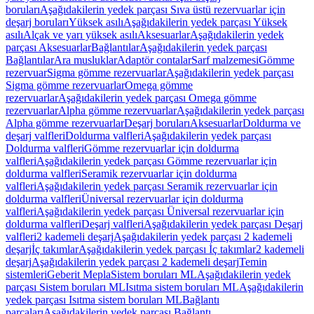
boruları
Aşağıdakilerin yedek parçası Sıva üstü rezervuarlar için
deşarj boruları
Yüksek asılı
Aşağıdakilerin yedek parçası Yüksek
asılı
Alçak ve yarı yüksek asılı
Aksesuarlar
Aşağıdakilerin yedek
parçası Aksesuarlar
Bağlantılar
Aşağıdakilerin yedek parçası
Bağlantılar
Ara musluklar
Adaptör contalar
Sarf malzemesi
Gömme
rezervuar
Sigma gömme rezervuarlar
Aşağıdakilerin yedek parçası
Sigma gömme rezervuarlar
Omega gömme
rezervuarlar
Aşağıdakilerin yedek parçası Omega gömme
rezervuarlar
Alpha gömme rezervuarlar
Aşağıdakilerin yedek parçası
Alpha gömme rezervuarlar
Deşarj boruları
Aksesuarlar
Doldurma ve
deşarj valfleri
Doldurma valfleri
Aşağıdakilerin yedek parçası
Doldurma valfleri
Gömme rezervuarlar için doldurma
valfleri
Aşağıdakilerin yedek parçası Gömme rezervuarlar için
doldurma valfleri
Seramik rezervuarlar için doldurma
valfleri
Aşağıdakilerin yedek parçası Seramik rezervuarlar için
doldurma valfleri
Üniversal rezervuarlar için doldurma
valfleri
Aşağıdakilerin yedek parçası Üniversal rezervuarlar için
doldurma valfleri
Deşarj valfleri
Aşağıdakilerin yedek parçası Deşarj
valfleri
2 kademeli deşarj
Aşağıdakilerin yedek parçası 2 kademeli
deşarj
İç takımlar
Aşağıdakilerin yedek parçası İç takımlar
2 kademeli
deşarj
Aşağıdakilerin yedek parçası 2 kademeli deşarj
Temin
sistemleri
Geberit Mepla
Sistem boruları ML
Aşağıdakilerin yedek
parçası Sistem boruları ML
Isıtma sistem boruları ML
Aşağıdakilerin
yedek parçası Isıtma sistem boruları ML
Bağlantı
parçaları
Aşağıdakilerin yedek parçası Bağlantı