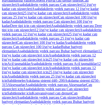
Havalandırma valfleri
Geberit Pluvia çatı drenaj sistemi
Çatı
süzgeçleri
Aşağıdakilerin yedek parçası Çatı süzgeçleri
12 l/sn'ye
kadar çatı süzgeçleri
Aşağıdakilerin yedek parçası 12 l/sn'ye kadar
çatı süzgeçleri
25 l/sn'ye kadar çatı süzgeçleri
Aşağıdakilerin yedek
parçası 25 l/sn'ye kadar çatı süzgeçleri
Çatı süzgeçleri 100 l/sn'ye
kadar
Aşağıdakilerin yedek parçası Çatı süzgeçleri 100 l/sn'ye
kadar
Dere tipi için çatı süzgeçleri
Aşağıdakilerin yedek parçası Dere
tipi için çatı süzgeçleri
12 l/sn'ye kadar çatı süzgeçleri
Aşağıdakilerin
yedek parçası 12 l/sn'ye kadar çatı süzgeçleri
25 l/sn'ye kadar çatı
süzgeçleri
Aşağıdakilerin yedek parçası 25 l/sn'ye kadar çatı
süzgeçleri
Çatı süzgeçleri 100 l/sn'ye kadar
Aşağıdakilerin yedek
parçası Çatı süzgeçleri 100 l/sn'ye kadar
Buhar bariyeri
elemanları
Aşağıdakilerin yedek parçası Buhar bariyeri elemanları
12
l/sn'ye kadar çatı süzgeçleri için
Aşağıdakilerin yedek parçası 12
l/sn'ye kadar çatı süzgeçleri için
25 l/sn'ye kadar çatı süzgeçleri
için
Acil taşmalıklar
Aşağıdakilerin yedek parçası Acil taşmalıklar
12
l/sn'ye kadar çatı süzgeçleri için
Aşağıdakilerin yedek parçası 12
l/sn'ye kadar çatı süzgeçleri için
25 l/sn'ye kadar çatı süzgeçleri
için
Aşağıdakilerin yedek parçası 25 l/sn'ye kadar çatı süzgeçleri
için
Sabitlemeler
Askılama sistemi d40–200
Askılama sistemi d250–
315
Aksesuarlar
Aşağıdakilerin yedek parçası Aksesuarlar
Çatı
süzgeçleri için
Aşağıdakilerin yedek parçası Çatı süzgeçleri
için
Sabitlemeler için
Konvansiyonel çatı drenajı
Çatı
süzgeçleri
Aşağıdakilerin yedek parçası Çatı süzgeçleri
Buhar
bariyeri elemanları
Aşağıdakilerin yedek parçası Buhar bariyeri