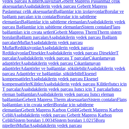
yedek parçası Kilitler
Kılavuzlar
Geberit Mapress Paslanmaz çelik
aksesuarları
Aşağıdakilerin yedek parçası Geberit Mapress
Paslanmaz çelik aksesuarları
Bağlantılar için izolasyonlar
Borular ve
bağlantı parçaları için contalar
Borular için sabitleme
elemanları
Bağlantılar için sabitleme elemanları
Aşağıdakilerin yedek
parçası Bağlantılar için sabitleme elemanları
Sistem contaları
Flanş
bağlantıları için cıvata setleri
Geberit Mapress Therm
Therm sistem
boruları
Bağlantı parçaları
Aşağıdakilerin yedek parçası Bağlantı
parçaları
Muflar
Aşağıdakilerin yedek parçası
Muflar
Redüksiyonlar
Aşağıdakilerin yedek parçası
Redüksiyonlar
Dirsekler
Aşağıdakilerin yedek parçası Dirsekler
T
parçalar
Aşağıdakilerin yedek parçası T parçalar
Çıkarılamayan
adaptörler
Aşağıdakilerin yedek parçası Çıkarılamayan
adaptörler
Adaptörler ve bağlantılar, sökülebilir
Aşağıdakilerin yedek
parçası Adaptörler ve bağlantılar, sökülebilir
Eksenel
kompensatörler
Aşağıdakilerin yedek parçası Eksenel
kompensatörler
Kilitler
Aşağıdakilerin yedek parçası Kilitler
Isıtıcı için
T parçalar
Aşağıdakilerin yedek parçası Isıtıcı için T parçalar
Isıtıcı
eleman bağlantıları
Aşağıdakilerin yedek parçası Isıtıcı eleman
bağlantıları
Geberit Mapress Therm aksesuarları
Sistem contaları
Flanş
bağlantıları için cıvata setleri
Borular için sabitleme
elemanları
Geberit Mapress Karbon Çeliği
Geberit Mapress Karbon
Çeliği
Aşağıdakilerin yedek parçası Geberit Mapress Karbon
Çeliği
Sistem boruları 1.0034
Sistem boruları 1.0215
Boru
nipelleri
Muflar
Aşağıdakilerin yedek parçası