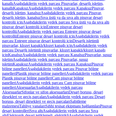
kanallı
Aşağıdakilerin yedek parçası Pisuvarlar, deşarjlı işletim,
kanallı
Kapaksız
Aşağıdakilerin yedek parçası Kapaksız
Pisuvar,
deşarjlı işletim, kanalsız
Aşağıdakilerin yedek parçası Pisuvar,
deşarjlı işletim, kanalsız
Sıva üstü ya da sıva altı pisuvar deşarj
kontrolü için
Aşağıdakilerin yedek parçası Sıva üstü ya da sıva altı
pisuvar deşarj kontrolü için
Entegre pisuvar deşarj
kontrollü
Aşağıdakilerin yedek parçası Entegre pisuvar deşarj
kontrollü
Entegre pisuvar deşarj kontrolü için
Aşağıdakilerin yedek
parçası Entegre pisuvar deşarj kontrolü için
Deşarjlı işletimli
pisuvarlar, klozet kapaklı/klozet kapağı için
Aşağıdakilerin yedek
parçası Deşarjlı işletimli pisuvarlar, klozet kapaklı/klozet kapağı
için
Kanalsız
Aşağıdakilerin yedek parçası Kanalsız
Pisuvarlar, susuz
işletim
Aşağıdakilerin yedek parçası Pisuvarlar, susuz
işletim
Kapaksız
Aşağıdakilerin yedek parçası Kapaksız
Pisuvar
bölme panelleri
Aşağıdakilerin yedek parçası Pisuvar bölme
panelleri
Plastik pisuvar bölme panelleri
Aşağıdakilerin yedek parçası
Plastik pisuvar bölme panelleri
Cam pisuvar bölme
panelleri
Aşağıdakilerin yedek parçası Cam pisuvar bölme
panelleri
Aksesuarlar
Aşağıdakilerin yedek parçası
Aksesuarlar
Sifonlar ve sifon aksesuarları
Deşarj borusu, deşarj
dirsekleri ve geçiş parçaları
Aşağıdakilerin yedek parçası Deşarj
borusu, deşarj dirsekleri ve geçiş parçaları
Sabitleme
malzemesi
Tahliye vanaları
Sıhhi tesisat ekipmanı bağlantıları
Pisuvar
deşarj kontrolleri
Sıva altı
Aşağıdakilerin yedek parçası Sıva
altı
Elektronik deşarj tetiklemeli, elektrikli
Aşağıdakilerin yedek