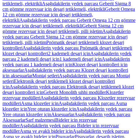
tetiklemeli, elektrikli
Aşağıdakilerin yedek parçası Geberit Sigma 8
cm gömme rezervuar için deşarj tetiklemeli, elektrikli
Geberit Omega
12 cm gömme rezervuar için deşarj tetiklemeli,
elektrikli
Aşağıdakilerin yedek parçası Geberit Omega 12 cm gömme
rezervuar için deşarj tetiklemeli, elektrikli
Geberit Sigma 12 cm
gömme rezervuar için deşarj tetiklemeli, pilli işletim
Aşağıdakilerin
yedek parçası Geberit Sigma 12 cm gömme rezervuar için deşarj
tetiklemeli, pilli işletim
Pnömatik deşarj tetiklemeli klozet deşarj
kontrolleri
Aşağıdakilerin yedek parçası Pnömatik deşarj tetiklemeli
klozet deşarj kontrolleri
2 kademeli deşarj için
Aşağıdakilerin yedek
parçası 2 kademeli deşarj için
1 kademeli deşarj için
Aşağıdakilerin
yedek parçası 1 kademeli deşarj için
Klozet deşarj kontrolleri için
aksesuarlar
Aşağıdakilerin yedek parçası Klozet deşarj kontrolleri
için aksesuarlar
Montaj setleri
Aşağıdakilerin yedek parçası Montaj
setleri
Elektronik deşarj tetiklemeli klozet deşarj kontrolleri
için
Aşağıdakilerin yedek parçası Elektronik deşarj tetiklemeli klozet
deşarj kontrolleri için
Geberit Monolith sıhhi modüller
Klozetler
rezervuar modülleri
Aşağıdakilerin yedek parçası Klozetler rezervuar
modülleri
Asma klozetler için
Aşağıdakilerin yedek parçası Asma
klozetler için
Yere oturan klozetler için
Aşağıdakilerin yedek parçası
Yere oturan klozetler için
Aksesuarlar
Aşağıdakilerin yedek parçası
Aksesuarlar
Sarf malzemesi
Bideler için rezervuar
modüller
Aşağıdakilerin yedek parçası Bideler için rezervuar
modüller
Asma ve ayaklı bideler için
Aşağıdakilerin yedek parçası
Asma ve ayaklı bideler için
Pisuvarlar
Pisuvarlar, deşarjlı işletim,