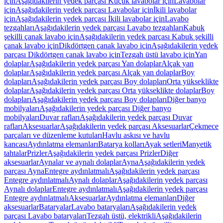
için
Aşağıdakilerin yedek parçası Küçük lavabolar için
Lavabolar
için
Aşağıdakilerin yedek parçası Lavabolar için
İkili lavabolar
için
Aşağıdakilerin yedek parçası İkili lavabolar için
Lavabo
tezgahları
Aşağıdakilerin yedek parçası Lavabo tezgahları
Kabuk
şekilli çanak lavabo için
Aşağıdakilerin yedek parçası Kabuk şekilli
çanak lavabo için
Dikdörtgen çanak lavabo için
Aşağıdakilerin yedek
parçası Dikdörtgen çanak lavabo için
Tezgah üstü lavabo için
Yan
dolaplar
Aşağıdakilerin yedek parçası Yan dolaplar
Alçak yan
dolaplar
Aşağıdakilerin yedek parçası Alçak yan dolaplar
Boy
dolapları
Aşağıdakilerin yedek parçası Boy dolapları
Orta yükseklikte
dolaplar
Aşağıdakilerin yedek parçası Orta yükseklikte dolaplar
Boy
dolapları
Aşağıdakilerin yedek parçası Boy dolapları
Diğer banyo
mobilyaları
Aşağıdakilerin yedek parçası Diğer banyo
mobilyaları
Duvar rafları
Aşağıdakilerin yedek parçası Duvar
rafları
Aksesuarlar
Aşağıdakilerin yedek parçası Aksesuarlar
Çekmece
parçaları ve düzenleme kutuları
Havlu askısı ve havlu
kancası
Aydınlatma elemanları
Batarya kolları
Ayak setleri
Manyetik
tahtalar
Prizler
Aşağıdakilerin yedek parçası Prizler
Diğer
aksesuarlar
Aynalar ve aynalı dolaplar
Ayna
Aşağıdakilerin yedek
parçası Ayna
Entegre aydınlatmalı
Aşağıdakilerin yedek parçası
Entegre aydınlatmalı
Aynalı dolaplar
Aşağıdakilerin yedek parçası
Aynalı dolaplar
Entegre aydınlatmalı
Aşağıdakilerin yedek parçası
Entegre aydınlatmalı
Aksesuarlar
Aydınlatma elemanları
Diğer
aksesuarlar
Bataryalar
Lavabo bataryaları
Aşağıdakilerin yedek
parçası Lavabo bataryaları
Tezgah üstü, elektrikli
Aşağıdakilerin