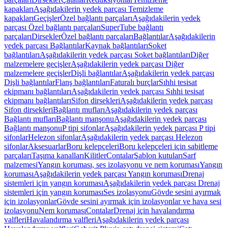
kapakları
Aşağıdakilerin yedek parçası Temizleme
kapakları
Geçişler
Özel bağlantı parçaları
Aşağıdakilerin yedek
parçası Özel bağlantı parçaları
SuperTube bağlantı
parçaları
Dirsekler
Özel bağlantı parçaları
Bağlantılar
Aşağıdakilerin
yedek parçası Bağlantılar
Kaynak bağlantıları
Soket
bağlantıları
Aşağıdakilerin yedek parçası Soket bağlantıları
Diğer
malzemelere geçişler
Aşağıdakilerin yedek parçası Diğer
malzemelere geçişler
Dişli bağlantılar
Aşağıdakilerin yedek parçası
Dişli bağlantılar
Flanş bağlantıları
Faturalı burçlar
Sıhhi tesisat
ekipmanı bağlantıları
Aşağıdakilerin yedek parçası Sıhhi tesisat
ekipmanı bağlantıları
Sifon dirsekleri
Aşağıdakilerin yedek parçası
Sifon dirsekleri
Bağlantı mufları
Aşağıdakilerin yedek parçası
Bağlantı mufları
Bağlantı manşonu
Aşağıdakilerin yedek parçası
Bağlantı manşonu
P tipi sifonlar
Aşağıdakilerin yedek parçası P tipi
sifonlar
Helezon sifonlar
Aşağıdakilerin yedek parçası Helezon
sifonlar
Aksesuarlar
Boru kelepçeleri
Boru kelepçeleri için sabitleme
parçaları
Taşıma kanalları
Kilitler
Contalar
Şablon kutuları
Sarf
malzemesi
Yangın koruması, ses izolasyonu ve nem koruması
Yangın
koruması
Aşağıdakilerin yedek parçası Yangın koruması
Drenaj
sistemleri için yangın koruması
Aşağıdakilerin yedek parçası Drenaj
sistemleri için yangın koruması
Ses izolasyonu
Gövde sesini ayırmak
için izolasyonlar
Gövde sesini ayırmak için izolasyonlar ve hava sesi
izolasyonu
Nem koruması
Contalar
Drenaj için havalandırma
valfleri
Havalandırma valfleri
Aşağıdakilerin yedek parçası