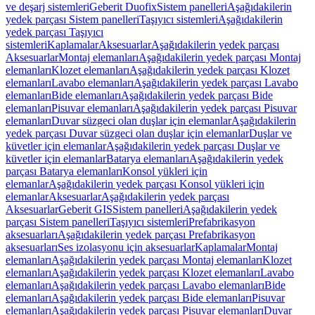
ve deşarj sistemleri
Geberit Duofix
Sistem panelleri
Aşağıdakilerin
yedek parçası Sistem panelleri
Taşıyıcı sistemleri
Aşağıdakilerin
yedek parçası Taşıyıcı
sistemleri
Kaplamalar
Aksesuarlar
Aşağıdakilerin yedek parçası
Aksesuarlar
Montaj elemanları
Aşağıdakilerin yedek parçası Montaj
elemanları
Klozet elemanları
Aşağıdakilerin yedek parçası Klozet
elemanları
Lavabo elemanları
Aşağıdakilerin yedek parçası Lavabo
elemanları
Bide elemanları
Aşağıdakilerin yedek parçası Bide
elemanları
Pisuvar elemanları
Aşağıdakilerin yedek parçası Pisuvar
elemanları
Duvar süzgeci olan duşlar için elemanlar
Aşağıdakilerin
yedek parçası Duvar süzgeci olan duşlar için elemanlar
Duşlar ve
küvetler için elemanlar
Aşağıdakilerin yedek parçası Duşlar ve
küvetler için elemanlar
Batarya elemanları
Aşağıdakilerin yedek
parçası Batarya elemanları
Konsol yükleri için
elemanlar
Aşağıdakilerin yedek parçası Konsol yükleri için
elemanlar
Aksesuarlar
Aşağıdakilerin yedek parçası
Aksesuarlar
Geberit GIS
Sistem panelleri
Aşağıdakilerin yedek
parçası Sistem panelleri
Taşıyıcı sistemleri
Prefabrikasyon
aksesuarları
Aşağıdakilerin yedek parçası Prefabrikasyon
aksesuarları
Ses izolasyonu için aksesuarlar
Kaplamalar
Montaj
elemanları
Aşağıdakilerin yedek parçası Montaj elemanları
Klozet
elemanları
Aşağıdakilerin yedek parçası Klozet elemanları
Lavabo
elemanları
Aşağıdakilerin yedek parçası Lavabo elemanları
Bide
elemanları
Aşağıdakilerin yedek parçası Bide elemanları
Pisuvar
elemanları
Aşağıdakilerin yedek parçası Pisuvar elemanları
Duvar