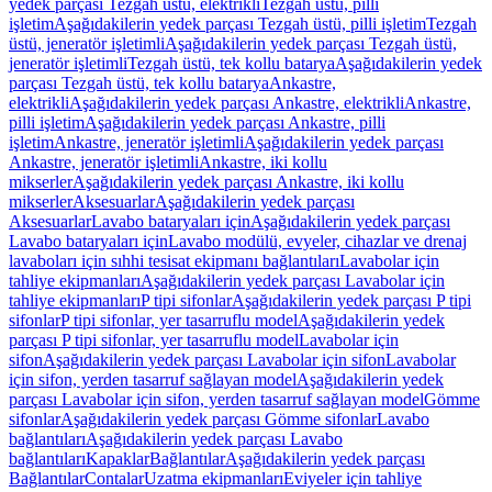
yedek parçası Tezgah üstü, elektrikli
Tezgah üstü, pilli
işletim
Aşağıdakilerin yedek parçası Tezgah üstü, pilli işletim
Tezgah
üstü, jeneratör işletimli
Aşağıdakilerin yedek parçası Tezgah üstü,
jeneratör işletimli
Tezgah üstü, tek kollu batarya
Aşağıdakilerin yedek
parçası Tezgah üstü, tek kollu batarya
Ankastre,
elektrikli
Aşağıdakilerin yedek parçası Ankastre, elektrikli
Ankastre,
pilli işletim
Aşağıdakilerin yedek parçası Ankastre, pilli
işletim
Ankastre, jeneratör işletimli
Aşağıdakilerin yedek parçası
Ankastre, jeneratör işletimli
Ankastre, iki kollu
mikserler
Aşağıdakilerin yedek parçası Ankastre, iki kollu
mikserler
Aksesuarlar
Aşağıdakilerin yedek parçası
Aksesuarlar
Lavabo bataryaları için
Aşağıdakilerin yedek parçası
Lavabo bataryaları için
Lavabo modülü, evyeler, cihazlar ve drenaj
lavaboları için sıhhi tesisat ekipmanı bağlantıları
Lavabolar için
tahliye ekipmanları
Aşağıdakilerin yedek parçası Lavabolar için
tahliye ekipmanları
P tipi sifonlar
Aşağıdakilerin yedek parçası P tipi
sifonlar
P tipi sifonlar, yer tasarruflu model
Aşağıdakilerin yedek
parçası P tipi sifonlar, yer tasarruflu model
Lavabolar için
sifon
Aşağıdakilerin yedek parçası Lavabolar için sifon
Lavabolar
için sifon, yerden tasarruf sağlayan model
Aşağıdakilerin yedek
parçası Lavabolar için sifon, yerden tasarruf sağlayan model
Gömme
sifonlar
Aşağıdakilerin yedek parçası Gömme sifonlar
Lavabo
bağlantıları
Aşağıdakilerin yedek parçası Lavabo
bağlantıları
Kapaklar
Bağlantılar
Aşağıdakilerin yedek parçası
Bağlantılar
Contalar
Uzatma ekipmanları
Eviyeler için tahliye