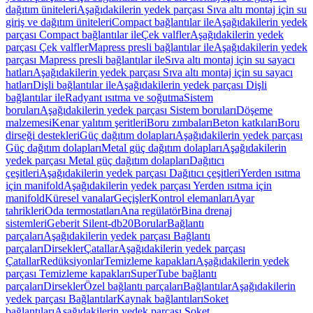
dağıtım üniteleri
Aşağıdakilerin yedek parçası Sıva altı montaj için su
giriş ve dağıtım üniteleri
Compact bağlantılar ile
Aşağıdakilerin yedek
parçası Compact bağlantılar ile
Çek valfler
Aşağıdakilerin yedek
parçası Çek valfler
Mapress presli bağlantılar ile
Aşağıdakilerin yedek
parçası Mapress presli bağlantılar ile
Sıva altı montaj için su sayacı
hatları
Aşağıdakilerin yedek parçası Sıva altı montaj için su sayacı
hatları
Dişli bağlantılar ile
Aşağıdakilerin yedek parçası Dişli
bağlantılar ile
Radyant ısıtma ve soğutma
Sistem
boruları
Aşağıdakilerin yedek parçası Sistem boruları
Döşeme
malzemesi
Kenar yalıtım şeritleri
Boru zımbaları
Beton katkıları
Boru
dirseği destekleri
Güç dağıtım dolapları
Aşağıdakilerin yedek parçası
Güç dağıtım dolapları
Metal güç dağıtım dolapları
Aşağıdakilerin
yedek parçası Metal güç dağıtım dolapları
Dağıtıcı
çeşitleri
Aşağıdakilerin yedek parçası Dağıtıcı çeşitleri
Yerden ısıtma
için manifold
Aşağıdakilerin yedek parçası Yerden ısıtma için
manifold
Küresel vanalar
Geçişler
Kontrol elemanları
Ayar
tahrikleri
Oda termostatları
Ana regülatör
Bina drenaj
sistemleri
Geberit Silent-db20
Borular
Bağlantı
parçaları
Aşağıdakilerin yedek parçası Bağlantı
parçaları
Dirsekler
Çatallar
Aşağıdakilerin yedek parçası
Çatallar
Redüksiyonlar
Temizleme kapakları
Aşağıdakilerin yedek
parçası Temizleme kapakları
SuperTube bağlantı
parçaları
Dirsekler
Özel bağlantı parçaları
Bağlantılar
Aşağıdakilerin
yedek parçası Bağlantılar
Kaynak bağlantıları
Soket
bağlantıları
Aşağıdakilerin yedek parçası Soket