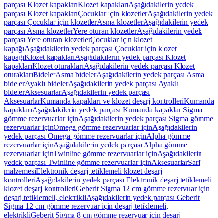
parçası Klozet kapakları
Klozet kapakları
Aşağıdakilerin yedek
parçası Klozet kapakları
Çocuklar için klozetler
Aşağıdakilerin yedek
parçası Çocuklar için klozetler
Asma klozetler
Aşağıdakilerin yedek
parçası Asma klozetler
Yere oturan klozetler
Aşağıdakilerin yedek
parçası Yere oturan klozetler
Çocuklar için klozet
kapağı
Aşağıdakilerin yedek parçası Çocuklar için klozet
kapağı
Klozet kapakları
Aşağıdakilerin yedek parçası Klozet
kapakları
Klozet oturakları
Aşağıdakilerin yedek parçası Klozet
oturakları
Bideler
Asma bideler
Aşağıdakilerin yedek parçası Asma
bideler
Ayaklı bideler
Aşağıdakilerin yedek parçası Ayaklı
bideler
Aksesuarlar
Aşağıdakilerin yedek parçası
Aksesuarlar
Kumanda kapakları ve klozet deşarj kontrolleri
Kumanda
kapakları
Aşağıdakilerin yedek parçası Kumanda kapakları
Sigma
gömme rezervuarlar için
Aşağıdakilerin yedek parçası Sigma gömme
rezervuarlar için
Omega gömme rezervuarlar için
Aşağıdakilerin
yedek parçası Omega gömme rezervuarlar için
Alpha gömme
rezervuarlar için
Aşağıdakilerin yedek parçası Alpha gömme
rezervuarlar için
Twinline gömme rezervuarlar için
Aşağıdakilerin
yedek parçası Twinline gömme rezervuarlar için
Aksesuarlar
Sarf
malzemesi
Elektronik deşarj tetiklemeli klozet deşarj
kontrolleri
Aşağıdakilerin yedek parçası Elektronik deşarj tetiklemeli
klozet deşarj kontrolleri
Geberit Sigma 12 cm gömme rezervuar için
deşarj tetiklemeli, elektrikli
Aşağıdakilerin yedek parçası Geberit
Sigma 12 cm gömme rezervuar için deşarj tetiklemeli,
elektrikli
Geberit Sigma 8 cm gömme rezervuar için deşarj