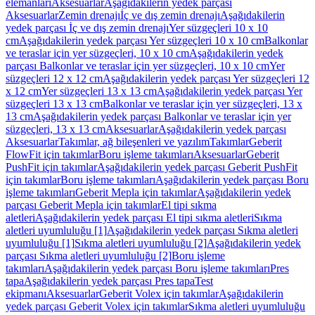
elemanları
Aksesuarlar
Aşağıdakilerin yedek parçası
Aksesuarlar
Zemin drenajı
İç ve dış zemin drenajı
Aşağıdakilerin
yedek parçası İç ve dış zemin drenajı
Yer süzgeçleri 10 x 10
cm
Aşağıdakilerin yedek parçası Yer süzgeçleri 10 x 10 cm
Balkonlar
ve teraslar için yer süzgeçleri, 10 x 10 cm
Aşağıdakilerin yedek
parçası Balkonlar ve teraslar için yer süzgeçleri, 10 x 10 cm
Yer
süzgeçleri 12 x 12 cm
Aşağıdakilerin yedek parçası Yer süzgeçleri 12
x 12 cm
Yer süzgeçleri 13 x 13 cm
Aşağıdakilerin yedek parçası Yer
süzgeçleri 13 x 13 cm
Balkonlar ve teraslar için yer süzgeçleri, 13 x
13 cm
Aşağıdakilerin yedek parçası Balkonlar ve teraslar için yer
süzgeçleri, 13 x 13 cm
Aksesuarlar
Aşağıdakilerin yedek parçası
Aksesuarlar
Takımlar, ağ bileşenleri ve yazılım
Takımlar
Geberit
FlowFit için takımlar
Boru işleme takımları
Aksesuarlar
Geberit
PushFit için takımlar
Aşağıdakilerin yedek parçası Geberit PushFit
için takımlar
Boru işleme takımları
Aşağıdakilerin yedek parçası Boru
işleme takımları
Geberit Mepla için takımlar
Aşağıdakilerin yedek
parçası Geberit Mepla için takımlar
El tipi sıkma
aletleri
Aşağıdakilerin yedek parçası El tipi sıkma aletleri
Sıkma
aletleri uyumluluğu [1]
Aşağıdakilerin yedek parçası Sıkma aletleri
uyumluluğu [1]
Sıkma aletleri uyumluluğu [2]
Aşağıdakilerin yedek
parçası Sıkma aletleri uyumluluğu [2]
Boru işleme
takımları
Aşağıdakilerin yedek parçası Boru işleme takımları
Pres
tapa
Aşağıdakilerin yedek parçası Pres tapa
Test
ekipmanı
Aksesuarlar
Geberit Volex için takımlar
Aşağıdakilerin
yedek parçası Geberit Volex için takımlar
Sıkma aletleri uyumluluğu