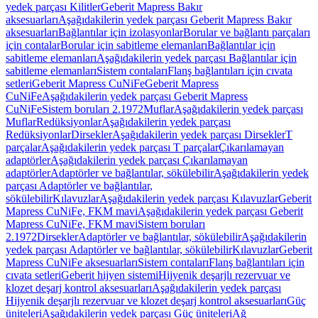
yedek parçası Kilitler
Geberit Mapress Bakır
aksesuarları
Aşağıdakilerin yedek parçası Geberit Mapress Bakır
aksesuarları
Bağlantılar için izolasyonlar
Borular ve bağlantı parçaları
için contalar
Borular için sabitleme elemanları
Bağlantılar için
sabitleme elemanları
Aşağıdakilerin yedek parçası Bağlantılar için
sabitleme elemanları
Sistem contaları
Flanş bağlantıları için cıvata
setleri
Geberit Mapress CuNiFe
Geberit Mapress
CuNiFe
Aşağıdakilerin yedek parçası Geberit Mapress
CuNiFe
Sistem boruları 2.1972
Muflar
Aşağıdakilerin yedek parçası
Muflar
Redüksiyonlar
Aşağıdakilerin yedek parçası
Redüksiyonlar
Dirsekler
Aşağıdakilerin yedek parçası Dirsekler
T
parçalar
Aşağıdakilerin yedek parçası T parçalar
Çıkarılamayan
adaptörler
Aşağıdakilerin yedek parçası Çıkarılamayan
adaptörler
Adaptörler ve bağlantılar, sökülebilir
Aşağıdakilerin yedek
parçası Adaptörler ve bağlantılar,
sökülebilir
Kılavuzlar
Aşağıdakilerin yedek parçası Kılavuzlar
Geberit
Mapress CuNiFe, FKM mavi
Aşağıdakilerin yedek parçası Geberit
Mapress CuNiFe, FKM mavi
Sistem boruları
2.1972
Dirsekler
Adaptörler ve bağlantılar, sökülebilir
Aşağıdakilerin
yedek parçası Adaptörler ve bağlantılar, sökülebilir
Kılavuzlar
Geberit
Mapress CuNiFe aksesuarları
Sistem contaları
Flanş bağlantıları için
cıvata setleri
Geberit hijyen sistemi
Hijyenik deşarjlı rezervuar ve
klozet deşarj kontrol aksesuarları
Aşağıdakilerin yedek parçası
Hijyenik deşarjlı rezervuar ve klozet deşarj kontrol aksesuarları
Güç
üniteleri
Aşağıdakilerin yedek parçası Güç üniteleri
Ağ