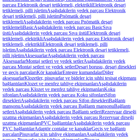
parçası Elektronik deşarj tetiklemeli, elektrikli
Elektronik deşarj
tetiklemeli, pilli işletim
Aşağıdakilerin yedek parçası Elektronik
deşarj tetiklemeli, pilli işletim
Pnömatik deşarj
tetiklemeli
Aşağıdakilerin yedek parçası Pnömatik deşarj
tetiklemeli
Basic
Aşağıdakilerin yedek parçası Basic
Sıva
üstü
Aşağıdakilerin yedek parçası Sıva üstü
Elektronik deşarj
tetiklemeli, elektrikli
Aşağıdakilerin yedek parçası Elektronik deşarj
tetiklemeli, elektrikli
Elektronik deşarj tetiklemeli, pilli
işletim
Aşağıdakilerin yedek parçası Elektronik deşarj tetiklemeli,
pilli işletim
Aksesuarlar
Aşağıdakilerin yedek parçası
Aksesuarlar
Montaj setleri ve yedek setler
Aşağıdakilerin yedek
parçası Montaj setleri ve yedek setler
Deşarj borusu, deşarj dirsekleri
ve geçiş parçaları
Kör kapaklar
Entegre kumandalar
Diğer
aksesuarlar
Klozetler, pisuvarlar ve bideler için sıhhi tesisat ekipmanı
bağlantıları
Klozet ve menfez tahliye ekipmanları
Aşağıdakilerin
yedek parçası Klozet ve menfez tahliye ekipmanları
Koku
sifonları
Aşağıdakilerin yedek parçası Koku sifonları
Sifon
dirsekleri
Aşağıdakilerin yedek parçası Sifon dirsekleri
Bağlantı
manşonu
Aşağıdakilerin yedek parçası Bağlantı manşonu
Bağlantı
setleri
Aşağıdakilerin yedek parçası Bağlantı setleri
Rezervuar dirseği
uzatma ekipmanları
Aşağıdakilerin yedek parçası Rezervuar dirseği
uzatma ekipmanları
PVC bağlantılar
Aşağıdakilerin yedek parçası
PVC bağlantılar
Adaptör contalar ve kapaklar
Geçiş ve bağlantı
parçaları
Pisuvarlar için tahliye ekipmanları
Aşağıdakilerin yedek
parçası Pisuvarlar için tahliye ekipmanları
Pisuvar