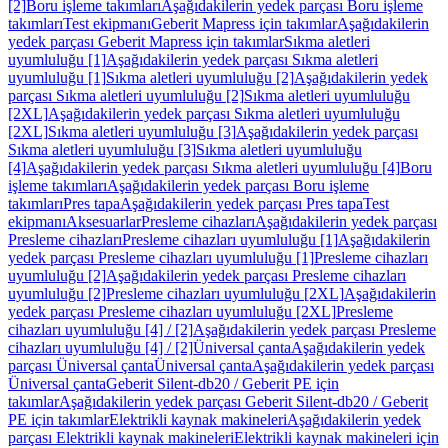
[2]
Boru işleme takımları
Aşağıdakilerin yedek parçası Boru işleme
takımları
Test ekipmanı
Geberit Mapress için takımlar
Aşağıdakilerin
yedek parçası Geberit Mapress için takımlar
Sıkma aletleri
uyumluluğu [1]
Aşağıdakilerin yedek parçası Sıkma aletleri
uyumluluğu [1]
Sıkma aletleri uyumluluğu [2]
Aşağıdakilerin yedek
parçası Sıkma aletleri uyumluluğu [2]
Sıkma aletleri uyumluluğu
[2XL]
Aşağıdakilerin yedek parçası Sıkma aletleri uyumluluğu
[2XL]
Sıkma aletleri uyumluluğu [3]
Aşağıdakilerin yedek parçası
Sıkma aletleri uyumluluğu [3]
Sıkma aletleri uyumluluğu
[4]
Aşağıdakilerin yedek parçası Sıkma aletleri uyumluluğu [4]
Boru
işleme takımları
Aşağıdakilerin yedek parçası Boru işleme
takımları
Pres tapa
Aşağıdakilerin yedek parçası Pres tapa
Test
ekipmanı
Aksesuarlar
Presleme cihazları
Aşağıdakilerin yedek parçası
Presleme cihazları
Presleme cihazları uyumluluğu [1]
Aşağıdakilerin
yedek parçası Presleme cihazları uyumluluğu [1]
Presleme cihazları
uyumluluğu [2]
Aşağıdakilerin yedek parçası Presleme cihazları
uyumluluğu [2]
Presleme cihazları uyumluluğu [2XL]
Aşağıdakilerin
yedek parçası Presleme cihazları uyumluluğu [2XL]
Presleme
cihazları uyumluluğu [4] / [2]
Aşağıdakilerin yedek parçası Presleme
cihazları uyumluluğu [4] / [2]
Üniversal çanta
Aşağıdakilerin yedek
parçası Üniversal çanta
Üniversal çanta
Aşağıdakilerin yedek parçası
Üniversal çanta
Geberit Silent-db20 / Geberit PE için
takımlar
Aşağıdakilerin yedek parçası Geberit Silent-db20 / Geberit
PE için takımlar
Elektrikli kaynak makineleri
Aşağıdakilerin yedek
parçası Elektrikli kaynak makineleri
Elektrikli kaynak makineleri için