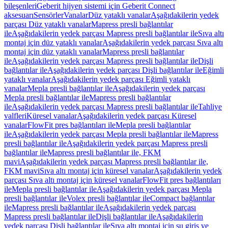
bileşenleri
Geberit hijyen sistemi için Geberit Connect
aksesuarı
Sensörler
Vanalar
Düz yataklı vanalar
Aşağıdakilerin yedek
parçası Düz yataklı vanalar
Mapress presli bağlantılar
ile
Aşağıdakilerin yedek parçası Mapress presli bağlantılar ile
Sıva altı
montaj için düz yataklı vanalar
Aşağıdakilerin yedek parçası Sıva altı
montaj için düz yataklı vanalar
Mapress presli bağlantılar
ile
Aşağıdakilerin yedek parçası Mapress presli bağlantılar ile
Dişli
bağlantılar ile
Aşağıdakilerin yedek parçası Dişli bağlantılar ile
Eğimli
yataklı vanalar
Aşağıdakilerin yedek parçası Eğimli yataklı
vanalar
Mepla presli bağlantılar ile
Aşağıdakilerin yedek parçası
Mepla presli bağlantılar ile
Mapress presli bağlantılar
ile
Aşağıdakilerin yedek parçası Mapress presli bağlantılar ile
Tahliye
valfleri
Küresel vanalar
Aşağıdakilerin yedek parçası Küresel
vanalar
FlowFit pres bağlantıları ile
Mepla presli bağlantılar
ile
Aşağıdakilerin yedek parçası Mepla presli bağlantılar ile
Mapress
presli bağlantılar ile
Aşağıdakilerin yedek parçası Mapress presli
bağlantılar ile
Mapress presli bağlantılar ile, FKM
mavi
Aşağıdakilerin yedek parçası Mapress presli bağlantılar ile,
FKM mavi
Sıva altı montaj için küresel vanalar
Aşağıdakilerin yedek
parçası Sıva altı montaj için küresel vanalar
FlowFit pres bağlantıları
ile
Mepla presli bağlantılar ile
Aşağıdakilerin yedek parçası Mepla
presli bağlantılar ile
Volex presli bağlantılar ile
Compact bağlantılar
ile
Mapress presli bağlantılar ile
Aşağıdakilerin yedek parçası
Mapress presli bağlantılar ile
Dişli bağlantılar ile
Aşağıdakilerin
yedek parçası Dişli bağlantılar ile
Sıva altı montaj için su giriş ve