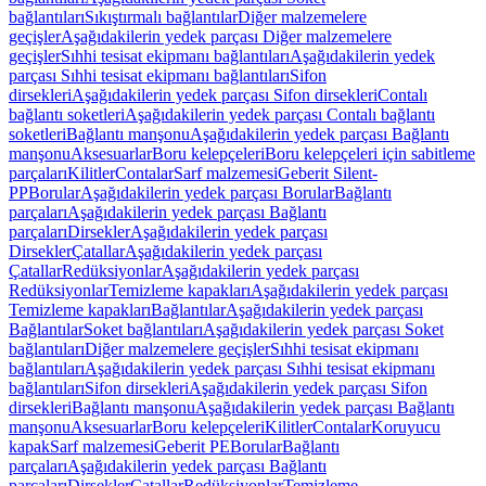
bağlantıları
Sıkıştırmalı bağlantılar
Diğer malzemelere
geçişler
Aşağıdakilerin yedek parçası Diğer malzemelere
geçişler
Sıhhi tesisat ekipmanı bağlantıları
Aşağıdakilerin yedek
parçası Sıhhi tesisat ekipmanı bağlantıları
Sifon
dirsekleri
Aşağıdakilerin yedek parçası Sifon dirsekleri
Contalı
bağlantı soketleri
Aşağıdakilerin yedek parçası Contalı bağlantı
soketleri
Bağlantı manşonu
Aşağıdakilerin yedek parçası Bağlantı
manşonu
Aksesuarlar
Boru kelepçeleri
Boru kelepçeleri için sabitleme
parçaları
Kilitler
Contalar
Sarf malzemesi
Geberit Silent-
PP
Borular
Aşağıdakilerin yedek parçası Borular
Bağlantı
parçaları
Aşağıdakilerin yedek parçası Bağlantı
parçaları
Dirsekler
Aşağıdakilerin yedek parçası
Dirsekler
Çatallar
Aşağıdakilerin yedek parçası
Çatallar
Redüksiyonlar
Aşağıdakilerin yedek parçası
Redüksiyonlar
Temizleme kapakları
Aşağıdakilerin yedek parçası
Temizleme kapakları
Bağlantılar
Aşağıdakilerin yedek parçası
Bağlantılar
Soket bağlantıları
Aşağıdakilerin yedek parçası Soket
bağlantıları
Diğer malzemelere geçişler
Sıhhi tesisat ekipmanı
bağlantıları
Aşağıdakilerin yedek parçası Sıhhi tesisat ekipmanı
bağlantıları
Sifon dirsekleri
Aşağıdakilerin yedek parçası Sifon
dirsekleri
Bağlantı manşonu
Aşağıdakilerin yedek parçası Bağlantı
manşonu
Aksesuarlar
Boru kelepçeleri
Kilitler
Contalar
Koruyucu
kapak
Sarf malzemesi
Geberit PE
Borular
Bağlantı
parçaları
Aşağıdakilerin yedek parçası Bağlantı
parçaları
Dirsekler
Çatallar
Redüksiyonlar
Temizleme