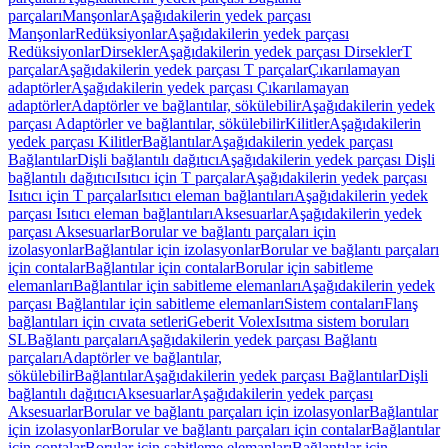
parçaları
Manşonlar
Aşağıdakilerin yedek parçası
Manşonlar
Redüksiyonlar
Aşağıdakilerin yedek parçası
Redüksiyonlar
Dirsekler
Aşağıdakilerin yedek parçası Dirsekler
T
parçalar
Aşağıdakilerin yedek parçası T parçalar
Çıkarılamayan
adaptörler
Aşağıdakilerin yedek parçası Çıkarılamayan
adaptörler
Adaptörler ve bağlantılar, sökülebilir
Aşağıdakilerin yedek
parçası Adaptörler ve bağlantılar, sökülebilir
Kilitler
Aşağıdakilerin
yedek parçası Kilitler
Bağlantılar
Aşağıdakilerin yedek parçası
Bağlantılar
Dişli bağlantılı dağıtıcı
Aşağıdakilerin yedek parçası Dişli
bağlantılı dağıtıcı
Isıtıcı için T parçalar
Aşağıdakilerin yedek parçası
Isıtıcı için T parçalar
Isıtıcı eleman bağlantıları
Aşağıdakilerin yedek
parçası Isıtıcı eleman bağlantıları
Aksesuarlar
Aşağıdakilerin yedek
parçası Aksesuarlar
Borular ve bağlantı parçaları için
izolasyonlar
Bağlantılar için izolasyonlar
Borular ve bağlantı parçaları
için contalar
Bağlantılar için contalar
Borular için sabitleme
elemanları
Bağlantılar için sabitleme elemanları
Aşağıdakilerin yedek
parçası Bağlantılar için sabitleme elemanları
Sistem contaları
Flanş
bağlantıları için cıvata setleri
Geberit Volex
Isıtma sistem boruları
SL
Bağlantı parçaları
Aşağıdakilerin yedek parçası Bağlantı
parçaları
Adaptörler ve bağlantılar,
sökülebilir
Bağlantılar
Aşağıdakilerin yedek parçası Bağlantılar
Dişli
bağlantılı dağıtıcı
Aksesuarlar
Aşağıdakilerin yedek parçası
Aksesuarlar
Borular ve bağlantı parçaları için izolasyonlar
Bağlantılar
için izolasyonlar
Borular ve bağlantı parçaları için contalar
Bağlantılar
için contalar
Borular için sabitleme elemanları
Bağlantılar için