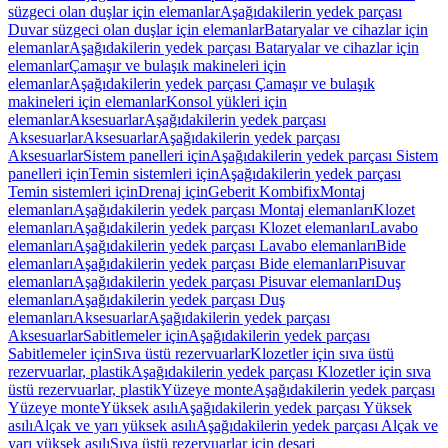
süzgeci olan duşlar için elemanlar
Aşağıdakilerin yedek parçası
Duvar süzgeci olan duşlar için elemanlar
Bataryalar ve cihazlar için
elemanlar
Aşağıdakilerin yedek parçası Bataryalar ve cihazlar için
elemanlar
Çamaşır ve bulaşık makineleri için
elemanlar
Aşağıdakilerin yedek parçası Çamaşır ve bulaşık
makineleri için elemanlar
Konsol yükleri için
elemanlar
Aksesuarlar
Aşağıdakilerin yedek parçası
Aksesuarlar
Aksesuarlar
Aşağıdakilerin yedek parçası
Aksesuarlar
Sistem panelleri için
Aşağıdakilerin yedek parçası Sistem
panelleri için
Temin sistemleri için
Aşağıdakilerin yedek parçası
Temin sistemleri için
Drenaj için
Geberit Kombifix
Montaj
elemanları
Aşağıdakilerin yedek parçası Montaj elemanları
Klozet
elemanları
Aşağıdakilerin yedek parçası Klozet elemanları
Lavabo
elemanları
Aşağıdakilerin yedek parçası Lavabo elemanları
Bide
elemanları
Aşağıdakilerin yedek parçası Bide elemanları
Pisuvar
elemanları
Aşağıdakilerin yedek parçası Pisuvar elemanları
Duş
elemanları
Aşağıdakilerin yedek parçası Duş
elemanları
Aksesuarlar
Aşağıdakilerin yedek parçası
Aksesuarlar
Sabitlemeler için
Aşağıdakilerin yedek parçası
Sabitlemeler için
Sıva üstü rezervuarlar
Klozetler için sıva üstü
rezervuarlar, plastik
Aşağıdakilerin yedek parçası Klozetler için sıva
üstü rezervuarlar, plastik
Yüzeye monte
Aşağıdakilerin yedek parçası
Yüzeye monte
Yüksek asılı
Aşağıdakilerin yedek parçası Yüksek
asılı
Alçak ve yarı yüksek asılı
Aşağıdakilerin yedek parçası Alçak ve
yarı yüksek asılı
Sıva üstü rezervuarlar için deşarj