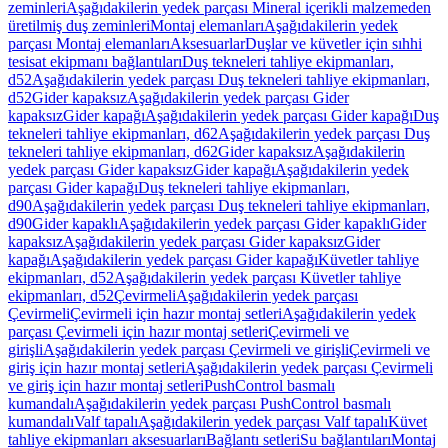
zeminleri
Aşağıdakilerin yedek parçası Mineral içerikli malzemeden
üretilmiş duş zeminleri
Montaj elemanları
Aşağıdakilerin yedek
parçası Montaj elemanları
Aksesuarlar
Duşlar ve küvetler için sıhhi
tesisat ekipmanı bağlantıları
Duş tekneleri tahliye ekipmanları,
d52
Aşağıdakilerin yedek parçası Duş tekneleri tahliye ekipmanları,
d52
Gider kapaksız
Aşağıdakilerin yedek parçası Gider
kapaksız
Gider kapağı
Aşağıdakilerin yedek parçası Gider kapağı
Duş
tekneleri tahliye ekipmanları, d62
Aşağıdakilerin yedek parçası Duş
tekneleri tahliye ekipmanları, d62
Gider kapaksız
Aşağıdakilerin
yedek parçası Gider kapaksız
Gider kapağı
Aşağıdakilerin yedek
parçası Gider kapağı
Duş tekneleri tahliye ekipmanları,
d90
Aşağıdakilerin yedek parçası Duş tekneleri tahliye ekipmanları,
d90
Gider kapaklı
Aşağıdakilerin yedek parçası Gider kapaklı
Gider
kapaksız
Aşağıdakilerin yedek parçası Gider kapaksız
Gider
kapağı
Aşağıdakilerin yedek parçası Gider kapağı
Küvetler tahliye
ekipmanları, d52
Aşağıdakilerin yedek parçası Küvetler tahliye
ekipmanları, d52
Çevirmeli
Aşağıdakilerin yedek parçası
Çevirmeli
Çevirmeli için hazır montaj setleri
Aşağıdakilerin yedek
parçası Çevirmeli için hazır montaj setleri
Çevirmeli ve
girişli
Aşağıdakilerin yedek parçası Çevirmeli ve girişli
Çevirmeli ve
giriş için hazır montaj setleri
Aşağıdakilerin yedek parçası Çevirmeli
ve giriş için hazır montaj setleri
PushControl basmalı
kumandalı
Aşağıdakilerin yedek parçası PushControl basmalı
kumandalı
Valf tapalı
Aşağıdakilerin yedek parçası Valf tapalı
Küvet
tahliye ekipmanları aksesuarları
Bağlantı setleri
Su bağlantıları
Montaj