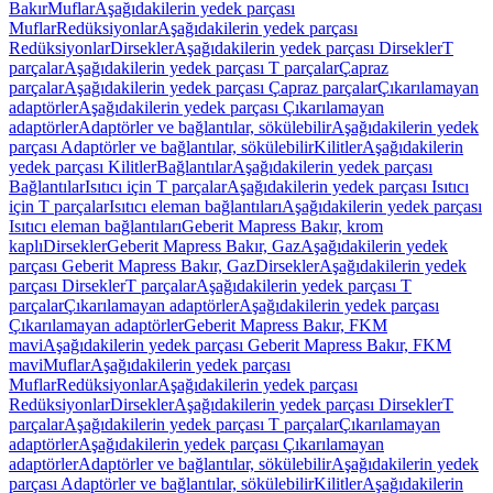
Bakır
Muflar
Aşağıdakilerin yedek parçası
Muflar
Redüksiyonlar
Aşağıdakilerin yedek parçası
Redüksiyonlar
Dirsekler
Aşağıdakilerin yedek parçası Dirsekler
T
parçalar
Aşağıdakilerin yedek parçası T parçalar
Çapraz
parçalar
Aşağıdakilerin yedek parçası Çapraz parçalar
Çıkarılamayan
adaptörler
Aşağıdakilerin yedek parçası Çıkarılamayan
adaptörler
Adaptörler ve bağlantılar, sökülebilir
Aşağıdakilerin yedek
parçası Adaptörler ve bağlantılar, sökülebilir
Kilitler
Aşağıdakilerin
yedek parçası Kilitler
Bağlantılar
Aşağıdakilerin yedek parçası
Bağlantılar
Isıtıcı için T parçalar
Aşağıdakilerin yedek parçası Isıtıcı
için T parçalar
Isıtıcı eleman bağlantıları
Aşağıdakilerin yedek parçası
Isıtıcı eleman bağlantıları
Geberit Mapress Bakır, krom
kaplı
Dirsekler
Geberit Mapress Bakır, Gaz
Aşağıdakilerin yedek
parçası Geberit Mapress Bakır, Gaz
Dirsekler
Aşağıdakilerin yedek
parçası Dirsekler
T parçalar
Aşağıdakilerin yedek parçası T
parçalar
Çıkarılamayan adaptörler
Aşağıdakilerin yedek parçası
Çıkarılamayan adaptörler
Geberit Mapress Bakır, FKM
mavi
Aşağıdakilerin yedek parçası Geberit Mapress Bakır, FKM
mavi
Muflar
Aşağıdakilerin yedek parçası
Muflar
Redüksiyonlar
Aşağıdakilerin yedek parçası
Redüksiyonlar
Dirsekler
Aşağıdakilerin yedek parçası Dirsekler
T
parçalar
Aşağıdakilerin yedek parçası T parçalar
Çıkarılamayan
adaptörler
Aşağıdakilerin yedek parçası Çıkarılamayan
adaptörler
Adaptörler ve bağlantılar, sökülebilir
Aşağıdakilerin yedek
parçası Adaptörler ve bağlantılar, sökülebilir
Kilitler
Aşağıdakilerin