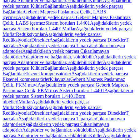
parçası Adaptörler ve bağlantılar, sökülebilir
Kilitler
Aşağıdakilerin
yedek parçası Kilitler
Bağlantılar
Aşağıdakilerin yedek parçası
Bağlantılar
Geberit Mapress Paslanmaz Çelik, LABS
içermez
Aşağıdakilerin yedek parçası Geberit Mapress Paslanmaz
Çelik, LABS içermez
Sistem boruları 1.4401
Aşağıdakilerin yedek
parçası Sistem boruları 1.4401
Muflar
Aşağıdakilerin yedek parçası
Muflar
Redüksiyonlar
Aşağıdakilerin yedek parçası
Redüksiyonlar
Dirsekler
Aşağıdakilerin yedek parçası Dirsekler
T
parçalar
Aşağıdakilerin yedek parçası T parçalar
Çıkarılamayan
adaptörler
Aşağıdakilerin yedek parçası Çıkarılamayan
adaptörler
Adaptörler ve bağlantılar, sökülebilir
Aşağıdakilerin yedek
parçası Adaptörler ve bağlantılar, sökülebilir
Kilitler
Aşağıdakilerin
yedek parçası Kilitler
Bağlantılar
Aşağıdakilerin yedek parçası
Bağlantılar
Eksenel kompensatörler
Aşağıdakilerin yedek parçası
Eksenel kompensatörler
Kılavuzlar
Geberit Mapress Paslanmaz
Çelik, FKM mavi
Aşağıdakilerin yedek parçası Geberit Mapress
Paslanmaz Çelik, FKM mavi
Sistem boruları 1.4401
Aşağıdakilerin
yedek parçası Sistem boruları 1.4401
Boru
nipelleri
Muflar
Aşağıdakilerin yedek parçası
Muflar
Redüksiyonlar
Aşağıdakilerin yedek parçası
Redüksiyonlar
Dirsekler
Aşağıdakilerin yedek parçası Dirsekler
T
parçalar
Aşağıdakilerin yedek parçası T parçalar
Çıkarılamayan
adaptörler
Aşağıdakilerin yedek parçası Çıkarılamayan
adaptörler
Adaptörler ve bağlantılar, sökülebilir
Aşağıdakilerin yedek
parçası Adaptörler ve bağlantılar, sökülebilir
Kilitler
Aşağıdakilerin