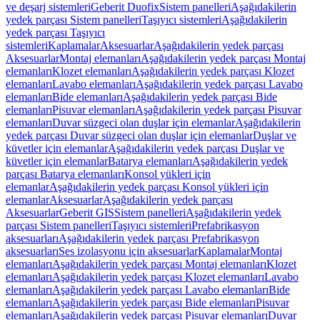
ve deşarj sistemleri
Geberit Duofix
Sistem panelleri
Aşağıdakilerin
yedek parçası Sistem panelleri
Taşıyıcı sistemleri
Aşağıdakilerin
yedek parçası Taşıyıcı
sistemleri
Kaplamalar
Aksesuarlar
Aşağıdakilerin yedek parçası
Aksesuarlar
Montaj elemanları
Aşağıdakilerin yedek parçası Montaj
elemanları
Klozet elemanları
Aşağıdakilerin yedek parçası Klozet
elemanları
Lavabo elemanları
Aşağıdakilerin yedek parçası Lavabo
elemanları
Bide elemanları
Aşağıdakilerin yedek parçası Bide
elemanları
Pisuvar elemanları
Aşağıdakilerin yedek parçası Pisuvar
elemanları
Duvar süzgeci olan duşlar için elemanlar
Aşağıdakilerin
yedek parçası Duvar süzgeci olan duşlar için elemanlar
Duşlar ve
küvetler için elemanlar
Aşağıdakilerin yedek parçası Duşlar ve
küvetler için elemanlar
Batarya elemanları
Aşağıdakilerin yedek
parçası Batarya elemanları
Konsol yükleri için
elemanlar
Aşağıdakilerin yedek parçası Konsol yükleri için
elemanlar
Aksesuarlar
Aşağıdakilerin yedek parçası
Aksesuarlar
Geberit GIS
Sistem panelleri
Aşağıdakilerin yedek
parçası Sistem panelleri
Taşıyıcı sistemleri
Prefabrikasyon
aksesuarları
Aşağıdakilerin yedek parçası Prefabrikasyon
aksesuarları
Ses izolasyonu için aksesuarlar
Kaplamalar
Montaj
elemanları
Aşağıdakilerin yedek parçası Montaj elemanları
Klozet
elemanları
Aşağıdakilerin yedek parçası Klozet elemanları
Lavabo
elemanları
Aşağıdakilerin yedek parçası Lavabo elemanları
Bide
elemanları
Aşağıdakilerin yedek parçası Bide elemanları
Pisuvar
elemanları
Aşağıdakilerin yedek parçası Pisuvar elemanları
Duvar