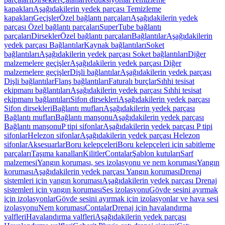
kapakları
Aşağıdakilerin yedek parçası Temizleme
kapakları
Geçişler
Özel bağlantı parçaları
Aşağıdakilerin yedek
parçası Özel bağlantı parçaları
SuperTube bağlantı
parçaları
Dirsekler
Özel bağlantı parçaları
Bağlantılar
Aşağıdakilerin
yedek parçası Bağlantılar
Kaynak bağlantıları
Soket
bağlantıları
Aşağıdakilerin yedek parçası Soket bağlantıları
Diğer
malzemelere geçişler
Aşağıdakilerin yedek parçası Diğer
malzemelere geçişler
Dişli bağlantılar
Aşağıdakilerin yedek parçası
Dişli bağlantılar
Flanş bağlantıları
Faturalı burçlar
Sıhhi tesisat
ekipmanı bağlantıları
Aşağıdakilerin yedek parçası Sıhhi tesisat
ekipmanı bağlantıları
Sifon dirsekleri
Aşağıdakilerin yedek parçası
Sifon dirsekleri
Bağlantı mufları
Aşağıdakilerin yedek parçası
Bağlantı mufları
Bağlantı manşonu
Aşağıdakilerin yedek parçası
Bağlantı manşonu
P tipi sifonlar
Aşağıdakilerin yedek parçası P tipi
sifonlar
Helezon sifonlar
Aşağıdakilerin yedek parçası Helezon
sifonlar
Aksesuarlar
Boru kelepçeleri
Boru kelepçeleri için sabitleme
parçaları
Taşıma kanalları
Kilitler
Contalar
Şablon kutuları
Sarf
malzemesi
Yangın koruması, ses izolasyonu ve nem koruması
Yangın
koruması
Aşağıdakilerin yedek parçası Yangın koruması
Drenaj
sistemleri için yangın koruması
Aşağıdakilerin yedek parçası Drenaj
sistemleri için yangın koruması
Ses izolasyonu
Gövde sesini ayırmak
için izolasyonlar
Gövde sesini ayırmak için izolasyonlar ve hava sesi
izolasyonu
Nem koruması
Contalar
Drenaj için havalandırma
valfleri
Havalandırma valfleri
Aşağıdakilerin yedek parçası