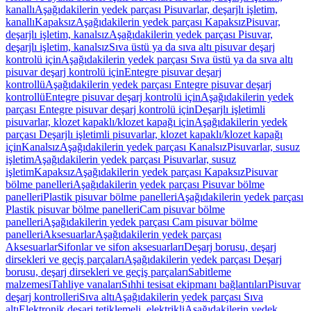
kanallı
Aşağıdakilerin yedek parçası Pisuvarlar, deşarjlı işletim,
kanallı
Kapaksız
Aşağıdakilerin yedek parçası Kapaksız
Pisuvar,
deşarjlı işletim, kanalsız
Aşağıdakilerin yedek parçası Pisuvar,
deşarjlı işletim, kanalsız
Sıva üstü ya da sıva altı pisuvar deşarj
kontrolü için
Aşağıdakilerin yedek parçası Sıva üstü ya da sıva altı
pisuvar deşarj kontrolü için
Entegre pisuvar deşarj
kontrollü
Aşağıdakilerin yedek parçası Entegre pisuvar deşarj
kontrollü
Entegre pisuvar deşarj kontrolü için
Aşağıdakilerin yedek
parçası Entegre pisuvar deşarj kontrolü için
Deşarjlı işletimli
pisuvarlar, klozet kapaklı/klozet kapağı için
Aşağıdakilerin yedek
parçası Deşarjlı işletimli pisuvarlar, klozet kapaklı/klozet kapağı
için
Kanalsız
Aşağıdakilerin yedek parçası Kanalsız
Pisuvarlar, susuz
işletim
Aşağıdakilerin yedek parçası Pisuvarlar, susuz
işletim
Kapaksız
Aşağıdakilerin yedek parçası Kapaksız
Pisuvar
bölme panelleri
Aşağıdakilerin yedek parçası Pisuvar bölme
panelleri
Plastik pisuvar bölme panelleri
Aşağıdakilerin yedek parçası
Plastik pisuvar bölme panelleri
Cam pisuvar bölme
panelleri
Aşağıdakilerin yedek parçası Cam pisuvar bölme
panelleri
Aksesuarlar
Aşağıdakilerin yedek parçası
Aksesuarlar
Sifonlar ve sifon aksesuarları
Deşarj borusu, deşarj
dirsekleri ve geçiş parçaları
Aşağıdakilerin yedek parçası Deşarj
borusu, deşarj dirsekleri ve geçiş parçaları
Sabitleme
malzemesi
Tahliye vanaları
Sıhhi tesisat ekipmanı bağlantıları
Pisuvar
deşarj kontrolleri
Sıva altı
Aşağıdakilerin yedek parçası Sıva
altı
Elektronik deşarj tetiklemeli, elektrikli
Aşağıdakilerin yedek