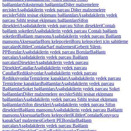
bağlantıları
Sıkıştırmalı bağlantılar
Diğer malzemelere
geçişler
Aşağıdakilerin yedek parçası Diğer malzemelere
geçişler
Sıhhi tesisat ekipmanı bağlantıları
Aşağıdakilerin yedek
parçası Sıhhi tesisat ekipmanı bağlantıları
Sifon
dirsekleri
Aşağıdakilerin yedek parçası Sifon dirsekleri
Contalı
bağlantı soketleri
Aşağıdakilerin yedek parçası Contalı bağlantı
soketleri
Bağlantı manşonu
Aşağıdakilerin yedek parçası Bağlantı
manşonu
Aksesuarlar
Boru kelepçeleri
Boru kelepçeleri için sabitleme
parçaları
Kilitler
Contalar
Sarf malzemesi
Geberit Silent-
PP
Borular
Aşağıdakilerin yedek parçası Borular
Bağlantı
parçaları
Aşağıdakilerin yedek parçası Bağlantı
parçaları
Dirsekler
Aşağıdakilerin yedek parçası
Dirsekler
Çatallar
Aşağıdakilerin yedek parçası
Çatallar
Redüksiyonlar
Aşağıdakilerin yedek parçası
Redüksiyonlar
Temizleme kapakları
Aşağıdakilerin yedek parçası
Temizleme kapakları
Bağlantılar
Aşağıdakilerin yedek parçası
Bağlantılar
Soket bağlantıları
Aşağıdakilerin yedek parçası Soket
bağlantıları
Diğer malzemelere geçişler
Sıhhi tesisat ekipmanı
bağlantıları
Aşağıdakilerin yedek parçası Sıhhi tesisat ekipmanı
bağlantıları
Sifon dirsekleri
Aşağıdakilerin yedek parçası Sifon
dirsekleri
Bağlantı manşonu
Aşağıdakilerin yedek parçası Bağlantı
manşonu
Aksesuarlar
Boru kelepçeleri
Kilitler
Contalar
Koruyucu
kapak
Sarf malzemesi
Geberit PE
Borular
Bağlantı
parçaları
Aşağıdakilerin yedek parçası Bağlantı
parçaları
Dirsekler
Çatallar
Redüksiyonlar
Temizleme