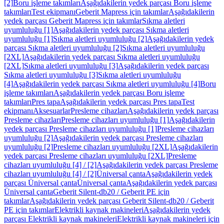
[2]
Boru işleme takımları
Aşağıdakilerin yedek parçası Boru işleme
takımları
Test ekipmanı
Geberit Mapress için takımlar
Aşağıdakilerin
yedek parçası Geberit Mapress için takımlar
Sıkma aletleri
uyumluluğu [1]
Aşağıdakilerin yedek parçası Sıkma aletleri
uyumluluğu [1]
Sıkma aletleri uyumluluğu [2]
Aşağıdakilerin yedek
parçası Sıkma aletleri uyumluluğu [2]
Sıkma aletleri uyumluluğu
[2XL]
Aşağıdakilerin yedek parçası Sıkma aletleri uyumluluğu
[2XL]
Sıkma aletleri uyumluluğu [3]
Aşağıdakilerin yedek parçası
Sıkma aletleri uyumluluğu [3]
Sıkma aletleri uyumluluğu
[4]
Aşağıdakilerin yedek parçası Sıkma aletleri uyumluluğu [4]
Boru
işleme takımları
Aşağıdakilerin yedek parçası Boru işleme
takımları
Pres tapa
Aşağıdakilerin yedek parçası Pres tapa
Test
ekipmanı
Aksesuarlar
Presleme cihazları
Aşağıdakilerin yedek parçası
Presleme cihazları
Presleme cihazları uyumluluğu [1]
Aşağıdakilerin
yedek parçası Presleme cihazları uyumluluğu [1]
Presleme cihazları
uyumluluğu [2]
Aşağıdakilerin yedek parçası Presleme cihazları
uyumluluğu [2]
Presleme cihazları uyumluluğu [2XL]
Aşağıdakilerin
yedek parçası Presleme cihazları uyumluluğu [2XL]
Presleme
cihazları uyumluluğu [4] / [2]
Aşağıdakilerin yedek parçası Presleme
cihazları uyumluluğu [4] / [2]
Üniversal çanta
Aşağıdakilerin yedek
parçası Üniversal çanta
Üniversal çanta
Aşağıdakilerin yedek parçası
Üniversal çanta
Geberit Silent-db20 / Geberit PE için
takımlar
Aşağıdakilerin yedek parçası Geberit Silent-db20 / Geberit
PE için takımlar
Elektrikli kaynak makineleri
Aşağıdakilerin yedek
parçası Elektrikli kaynak makineleri
Elektrikli kaynak makineleri için