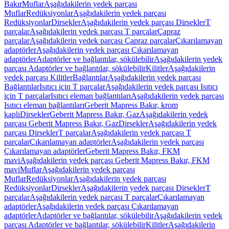
Bakır
Muflar
Aşağıdakilerin yedek parçası
Muflar
Redüksiyonlar
Aşağıdakilerin yedek parçası
Redüksiyonlar
Dirsekler
Aşağıdakilerin yedek parçası Dirsekler
T
parçalar
Aşağıdakilerin yedek parçası T parçalar
Çapraz
parçalar
Aşağıdakilerin yedek parçası Çapraz parçalar
Çıkarılamayan
adaptörler
Aşağıdakilerin yedek parçası Çıkarılamayan
adaptörler
Adaptörler ve bağlantılar, sökülebilir
Aşağıdakilerin yedek
parçası Adaptörler ve bağlantılar, sökülebilir
Kilitler
Aşağıdakilerin
yedek parçası Kilitler
Bağlantılar
Aşağıdakilerin yedek parçası
Bağlantılar
Isıtıcı için T parçalar
Aşağıdakilerin yedek parçası Isıtıcı
için T parçalar
Isıtıcı eleman bağlantıları
Aşağıdakilerin yedek parçası
Isıtıcı eleman bağlantıları
Geberit Mapress Bakır, krom
kaplı
Dirsekler
Geberit Mapress Bakır, Gaz
Aşağıdakilerin yedek
parçası Geberit Mapress Bakır, Gaz
Dirsekler
Aşağıdakilerin yedek
parçası Dirsekler
T parçalar
Aşağıdakilerin yedek parçası T
parçalar
Çıkarılamayan adaptörler
Aşağıdakilerin yedek parçası
Çıkarılamayan adaptörler
Geberit Mapress Bakır, FKM
mavi
Aşağıdakilerin yedek parçası Geberit Mapress Bakır, FKM
mavi
Muflar
Aşağıdakilerin yedek parçası
Muflar
Redüksiyonlar
Aşağıdakilerin yedek parçası
Redüksiyonlar
Dirsekler
Aşağıdakilerin yedek parçası Dirsekler
T
parçalar
Aşağıdakilerin yedek parçası T parçalar
Çıkarılamayan
adaptörler
Aşağıdakilerin yedek parçası Çıkarılamayan
adaptörler
Adaptörler ve bağlantılar, sökülebilir
Aşağıdakilerin yedek
parçası Adaptörler ve bağlantılar, sökülebilir
Kilitler
Aşağıdakilerin