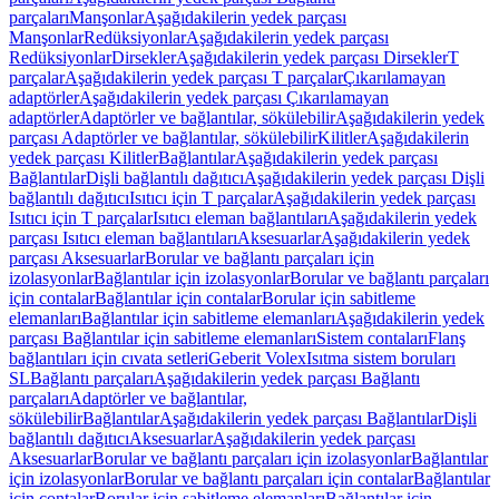
parçaları
Manşonlar
Aşağıdakilerin yedek parçası
Manşonlar
Redüksiyonlar
Aşağıdakilerin yedek parçası
Redüksiyonlar
Dirsekler
Aşağıdakilerin yedek parçası Dirsekler
T
parçalar
Aşağıdakilerin yedek parçası T parçalar
Çıkarılamayan
adaptörler
Aşağıdakilerin yedek parçası Çıkarılamayan
adaptörler
Adaptörler ve bağlantılar, sökülebilir
Aşağıdakilerin yedek
parçası Adaptörler ve bağlantılar, sökülebilir
Kilitler
Aşağıdakilerin
yedek parçası Kilitler
Bağlantılar
Aşağıdakilerin yedek parçası
Bağlantılar
Dişli bağlantılı dağıtıcı
Aşağıdakilerin yedek parçası Dişli
bağlantılı dağıtıcı
Isıtıcı için T parçalar
Aşağıdakilerin yedek parçası
Isıtıcı için T parçalar
Isıtıcı eleman bağlantıları
Aşağıdakilerin yedek
parçası Isıtıcı eleman bağlantıları
Aksesuarlar
Aşağıdakilerin yedek
parçası Aksesuarlar
Borular ve bağlantı parçaları için
izolasyonlar
Bağlantılar için izolasyonlar
Borular ve bağlantı parçaları
için contalar
Bağlantılar için contalar
Borular için sabitleme
elemanları
Bağlantılar için sabitleme elemanları
Aşağıdakilerin yedek
parçası Bağlantılar için sabitleme elemanları
Sistem contaları
Flanş
bağlantıları için cıvata setleri
Geberit Volex
Isıtma sistem boruları
SL
Bağlantı parçaları
Aşağıdakilerin yedek parçası Bağlantı
parçaları
Adaptörler ve bağlantılar,
sökülebilir
Bağlantılar
Aşağıdakilerin yedek parçası Bağlantılar
Dişli
bağlantılı dağıtıcı
Aksesuarlar
Aşağıdakilerin yedek parçası
Aksesuarlar
Borular ve bağlantı parçaları için izolasyonlar
Bağlantılar
için izolasyonlar
Borular ve bağlantı parçaları için contalar
Bağlantılar
için contalar
Borular için sabitleme elemanları
Bağlantılar için