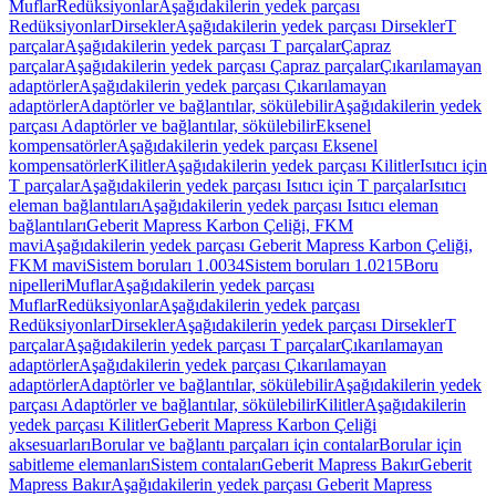
Muflar
Redüksiyonlar
Aşağıdakilerin yedek parçası
Redüksiyonlar
Dirsekler
Aşağıdakilerin yedek parçası Dirsekler
T
parçalar
Aşağıdakilerin yedek parçası T parçalar
Çapraz
parçalar
Aşağıdakilerin yedek parçası Çapraz parçalar
Çıkarılamayan
adaptörler
Aşağıdakilerin yedek parçası Çıkarılamayan
adaptörler
Adaptörler ve bağlantılar, sökülebilir
Aşağıdakilerin yedek
parçası Adaptörler ve bağlantılar, sökülebilir
Eksenel
kompensatörler
Aşağıdakilerin yedek parçası Eksenel
kompensatörler
Kilitler
Aşağıdakilerin yedek parçası Kilitler
Isıtıcı için
T parçalar
Aşağıdakilerin yedek parçası Isıtıcı için T parçalar
Isıtıcı
eleman bağlantıları
Aşağıdakilerin yedek parçası Isıtıcı eleman
bağlantıları
Geberit Mapress Karbon Çeliği, FKM
mavi
Aşağıdakilerin yedek parçası Geberit Mapress Karbon Çeliği,
FKM mavi
Sistem boruları 1.0034
Sistem boruları 1.0215
Boru
nipelleri
Muflar
Aşağıdakilerin yedek parçası
Muflar
Redüksiyonlar
Aşağıdakilerin yedek parçası
Redüksiyonlar
Dirsekler
Aşağıdakilerin yedek parçası Dirsekler
T
parçalar
Aşağıdakilerin yedek parçası T parçalar
Çıkarılamayan
adaptörler
Aşağıdakilerin yedek parçası Çıkarılamayan
adaptörler
Adaptörler ve bağlantılar, sökülebilir
Aşağıdakilerin yedek
parçası Adaptörler ve bağlantılar, sökülebilir
Kilitler
Aşağıdakilerin
yedek parçası Kilitler
Geberit Mapress Karbon Çeliği
aksesuarları
Borular ve bağlantı parçaları için contalar
Borular için
sabitleme elemanları
Sistem contaları
Geberit Mapress Bakır
Geberit
Mapress Bakır
Aşağıdakilerin yedek parçası Geberit Mapress