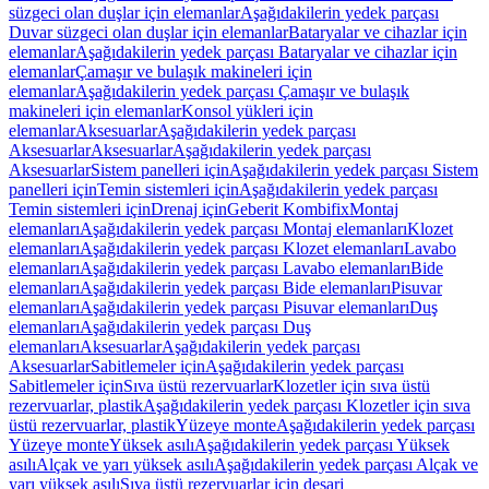
süzgeci olan duşlar için elemanlar
Aşağıdakilerin yedek parçası
Duvar süzgeci olan duşlar için elemanlar
Bataryalar ve cihazlar için
elemanlar
Aşağıdakilerin yedek parçası Bataryalar ve cihazlar için
elemanlar
Çamaşır ve bulaşık makineleri için
elemanlar
Aşağıdakilerin yedek parçası Çamaşır ve bulaşık
makineleri için elemanlar
Konsol yükleri için
elemanlar
Aksesuarlar
Aşağıdakilerin yedek parçası
Aksesuarlar
Aksesuarlar
Aşağıdakilerin yedek parçası
Aksesuarlar
Sistem panelleri için
Aşağıdakilerin yedek parçası Sistem
panelleri için
Temin sistemleri için
Aşağıdakilerin yedek parçası
Temin sistemleri için
Drenaj için
Geberit Kombifix
Montaj
elemanları
Aşağıdakilerin yedek parçası Montaj elemanları
Klozet
elemanları
Aşağıdakilerin yedek parçası Klozet elemanları
Lavabo
elemanları
Aşağıdakilerin yedek parçası Lavabo elemanları
Bide
elemanları
Aşağıdakilerin yedek parçası Bide elemanları
Pisuvar
elemanları
Aşağıdakilerin yedek parçası Pisuvar elemanları
Duş
elemanları
Aşağıdakilerin yedek parçası Duş
elemanları
Aksesuarlar
Aşağıdakilerin yedek parçası
Aksesuarlar
Sabitlemeler için
Aşağıdakilerin yedek parçası
Sabitlemeler için
Sıva üstü rezervuarlar
Klozetler için sıva üstü
rezervuarlar, plastik
Aşağıdakilerin yedek parçası Klozetler için sıva
üstü rezervuarlar, plastik
Yüzeye monte
Aşağıdakilerin yedek parçası
Yüzeye monte
Yüksek asılı
Aşağıdakilerin yedek parçası Yüksek
asılı
Alçak ve yarı yüksek asılı
Aşağıdakilerin yedek parçası Alçak ve
yarı yüksek asılı
Sıva üstü rezervuarlar için deşarj