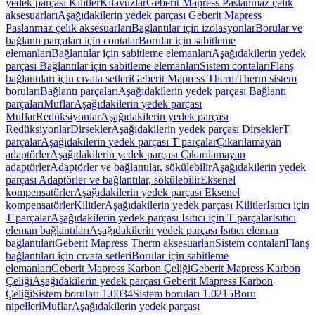
yedek parçası Kilitler
Kılavuzlar
Geberit Mapress Paslanmaz çelik
aksesuarları
Aşağıdakilerin yedek parçası Geberit Mapress
Paslanmaz çelik aksesuarları
Bağlantılar için izolasyonlar
Borular ve
bağlantı parçaları için contalar
Borular için sabitleme
elemanları
Bağlantılar için sabitleme elemanları
Aşağıdakilerin yedek
parçası Bağlantılar için sabitleme elemanları
Sistem contaları
Flanş
bağlantıları için cıvata setleri
Geberit Mapress Therm
Therm sistem
boruları
Bağlantı parçaları
Aşağıdakilerin yedek parçası Bağlantı
parçaları
Muflar
Aşağıdakilerin yedek parçası
Muflar
Redüksiyonlar
Aşağıdakilerin yedek parçası
Redüksiyonlar
Dirsekler
Aşağıdakilerin yedek parçası Dirsekler
T
parçalar
Aşağıdakilerin yedek parçası T parçalar
Çıkarılamayan
adaptörler
Aşağıdakilerin yedek parçası Çıkarılamayan
adaptörler
Adaptörler ve bağlantılar, sökülebilir
Aşağıdakilerin yedek
parçası Adaptörler ve bağlantılar, sökülebilir
Eksenel
kompensatörler
Aşağıdakilerin yedek parçası Eksenel
kompensatörler
Kilitler
Aşağıdakilerin yedek parçası Kilitler
Isıtıcı için
T parçalar
Aşağıdakilerin yedek parçası Isıtıcı için T parçalar
Isıtıcı
eleman bağlantıları
Aşağıdakilerin yedek parçası Isıtıcı eleman
bağlantıları
Geberit Mapress Therm aksesuarları
Sistem contaları
Flanş
bağlantıları için cıvata setleri
Borular için sabitleme
elemanları
Geberit Mapress Karbon Çeliği
Geberit Mapress Karbon
Çeliği
Aşağıdakilerin yedek parçası Geberit Mapress Karbon
Çeliği
Sistem boruları 1.0034
Sistem boruları 1.0215
Boru
nipelleri
Muflar
Aşağıdakilerin yedek parçası