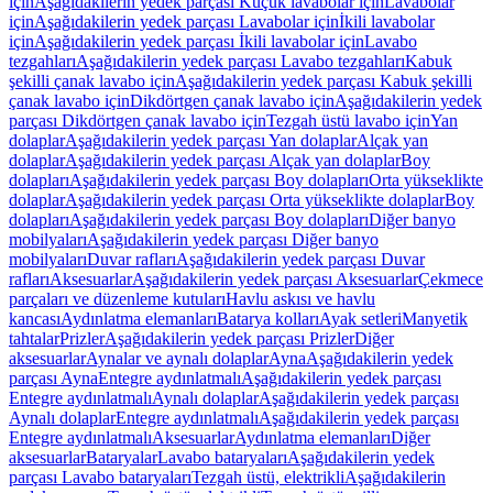
için
Aşağıdakilerin yedek parçası Küçük lavabolar için
Lavabolar
için
Aşağıdakilerin yedek parçası Lavabolar için
İkili lavabolar
için
Aşağıdakilerin yedek parçası İkili lavabolar için
Lavabo
tezgahları
Aşağıdakilerin yedek parçası Lavabo tezgahları
Kabuk
şekilli çanak lavabo için
Aşağıdakilerin yedek parçası Kabuk şekilli
çanak lavabo için
Dikdörtgen çanak lavabo için
Aşağıdakilerin yedek
parçası Dikdörtgen çanak lavabo için
Tezgah üstü lavabo için
Yan
dolaplar
Aşağıdakilerin yedek parçası Yan dolaplar
Alçak yan
dolaplar
Aşağıdakilerin yedek parçası Alçak yan dolaplar
Boy
dolapları
Aşağıdakilerin yedek parçası Boy dolapları
Orta yükseklikte
dolaplar
Aşağıdakilerin yedek parçası Orta yükseklikte dolaplar
Boy
dolapları
Aşağıdakilerin yedek parçası Boy dolapları
Diğer banyo
mobilyaları
Aşağıdakilerin yedek parçası Diğer banyo
mobilyaları
Duvar rafları
Aşağıdakilerin yedek parçası Duvar
rafları
Aksesuarlar
Aşağıdakilerin yedek parçası Aksesuarlar
Çekmece
parçaları ve düzenleme kutuları
Havlu askısı ve havlu
kancası
Aydınlatma elemanları
Batarya kolları
Ayak setleri
Manyetik
tahtalar
Prizler
Aşağıdakilerin yedek parçası Prizler
Diğer
aksesuarlar
Aynalar ve aynalı dolaplar
Ayna
Aşağıdakilerin yedek
parçası Ayna
Entegre aydınlatmalı
Aşağıdakilerin yedek parçası
Entegre aydınlatmalı
Aynalı dolaplar
Aşağıdakilerin yedek parçası
Aynalı dolaplar
Entegre aydınlatmalı
Aşağıdakilerin yedek parçası
Entegre aydınlatmalı
Aksesuarlar
Aydınlatma elemanları
Diğer
aksesuarlar
Bataryalar
Lavabo bataryaları
Aşağıdakilerin yedek
parçası Lavabo bataryaları
Tezgah üstü, elektrikli
Aşağıdakilerin