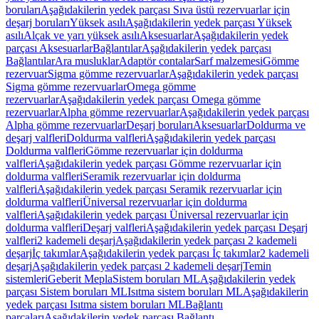
boruları
Aşağıdakilerin yedek parçası Sıva üstü rezervuarlar için
deşarj boruları
Yüksek asılı
Aşağıdakilerin yedek parçası Yüksek
asılı
Alçak ve yarı yüksek asılı
Aksesuarlar
Aşağıdakilerin yedek
parçası Aksesuarlar
Bağlantılar
Aşağıdakilerin yedek parçası
Bağlantılar
Ara musluklar
Adaptör contalar
Sarf malzemesi
Gömme
rezervuar
Sigma gömme rezervuarlar
Aşağıdakilerin yedek parçası
Sigma gömme rezervuarlar
Omega gömme
rezervuarlar
Aşağıdakilerin yedek parçası Omega gömme
rezervuarlar
Alpha gömme rezervuarlar
Aşağıdakilerin yedek parçası
Alpha gömme rezervuarlar
Deşarj boruları
Aksesuarlar
Doldurma ve
deşarj valfleri
Doldurma valfleri
Aşağıdakilerin yedek parçası
Doldurma valfleri
Gömme rezervuarlar için doldurma
valfleri
Aşağıdakilerin yedek parçası Gömme rezervuarlar için
doldurma valfleri
Seramik rezervuarlar için doldurma
valfleri
Aşağıdakilerin yedek parçası Seramik rezervuarlar için
doldurma valfleri
Üniversal rezervuarlar için doldurma
valfleri
Aşağıdakilerin yedek parçası Üniversal rezervuarlar için
doldurma valfleri
Deşarj valfleri
Aşağıdakilerin yedek parçası Deşarj
valfleri
2 kademeli deşarj
Aşağıdakilerin yedek parçası 2 kademeli
deşarj
İç takımlar
Aşağıdakilerin yedek parçası İç takımlar
2 kademeli
deşarj
Aşağıdakilerin yedek parçası 2 kademeli deşarj
Temin
sistemleri
Geberit Mepla
Sistem boruları ML
Aşağıdakilerin yedek
parçası Sistem boruları ML
Isıtma sistem boruları ML
Aşağıdakilerin
yedek parçası Isıtma sistem boruları ML
Bağlantı
parçaları
Aşağıdakilerin yedek parçası Bağlantı