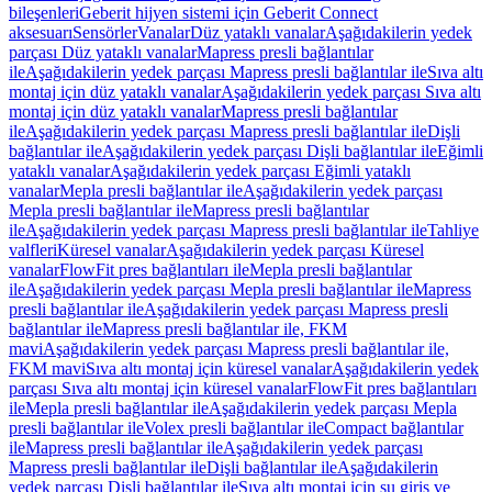
bileşenleri
Geberit hijyen sistemi için Geberit Connect
aksesuarı
Sensörler
Vanalar
Düz yataklı vanalar
Aşağıdakilerin yedek
parçası Düz yataklı vanalar
Mapress presli bağlantılar
ile
Aşağıdakilerin yedek parçası Mapress presli bağlantılar ile
Sıva altı
montaj için düz yataklı vanalar
Aşağıdakilerin yedek parçası Sıva altı
montaj için düz yataklı vanalar
Mapress presli bağlantılar
ile
Aşağıdakilerin yedek parçası Mapress presli bağlantılar ile
Dişli
bağlantılar ile
Aşağıdakilerin yedek parçası Dişli bağlantılar ile
Eğimli
yataklı vanalar
Aşağıdakilerin yedek parçası Eğimli yataklı
vanalar
Mepla presli bağlantılar ile
Aşağıdakilerin yedek parçası
Mepla presli bağlantılar ile
Mapress presli bağlantılar
ile
Aşağıdakilerin yedek parçası Mapress presli bağlantılar ile
Tahliye
valfleri
Küresel vanalar
Aşağıdakilerin yedek parçası Küresel
vanalar
FlowFit pres bağlantıları ile
Mepla presli bağlantılar
ile
Aşağıdakilerin yedek parçası Mepla presli bağlantılar ile
Mapress
presli bağlantılar ile
Aşağıdakilerin yedek parçası Mapress presli
bağlantılar ile
Mapress presli bağlantılar ile, FKM
mavi
Aşağıdakilerin yedek parçası Mapress presli bağlantılar ile,
FKM mavi
Sıva altı montaj için küresel vanalar
Aşağıdakilerin yedek
parçası Sıva altı montaj için küresel vanalar
FlowFit pres bağlantıları
ile
Mepla presli bağlantılar ile
Aşağıdakilerin yedek parçası Mepla
presli bağlantılar ile
Volex presli bağlantılar ile
Compact bağlantılar
ile
Mapress presli bağlantılar ile
Aşağıdakilerin yedek parçası
Mapress presli bağlantılar ile
Dişli bağlantılar ile
Aşağıdakilerin
yedek parçası Dişli bağlantılar ile
Sıva altı montaj için su giriş ve