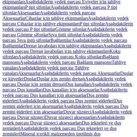
ekipmanları
Aşağıdakilerin yedek parçası Eviyeler için tahliye
ekipmanları
P tipi sifonlar
Aşağıdakilerin yedek parçası P tipi
sifonlar
Aksesuarlar
Aşağıdakilerin yedek parçası
Aksesuarlar
Cihazlar için tahliye ekipmanları
Aşağıdakilerin yedek
parçası Cihazlar için tahliye ekipmanları
P tipi sifonlar
Aşağıdakilerin
yedek parçası P tipi sifonlar
Gömme sifonlar
Aşağıdakilerin yedek
parçası Gömme sifonlar
Sıva üstü sifonlar
Aşağıdakilerin yedek
parçası Sıva üstü sifonlar
Bağlantılar
Aşağıdakilerin yedek parçası
Bağlantılar
Drenaj lavaboları için tahliye ekipmanları
Aşağıdakilerin
yedek parçası Drenaj lavaboları için tahliye ekipmanları
Koku
sifonları
Aşağıdakilerin yedek parçası Koku sifonları
Bağlantı
manşonu
Aşağıdakilerin yedek parçası Bağlantı manşonu
Tahliye
vanaları
Aşağıdakilerin yedek parçası Tahliye
vanaları
Aksesuarlar
Aşağıdakilerin yedek parçası Aksesuarlar
Duşlar
ve küvetler
Duşlar
Duşlar için zemin drenajı
Aşağıdakilerin yedek
parçası Duşlar için zemin drenajı
Duş kanalları
Aşağıdakilerin yedek
parçası Duş kanalları
Duş kanalları için aksesuarlar
Aşağıdakilerin
yedek parçası Duş kanalları için aksesuarlar
Duş zemini
giderleri
Aşağıdakilerin yedek parçası Duş zemini giderleri
Duş
zemini giderleri için aksesuarlar
Aşağıdakilerin yedek parçası Duş
zemini giderleri için aksesuarlar
Duvar süzgeci
Aşağıdakilerin yedek
parçası Duvar süzgeci
Duvar süzgeci aksesuarları
Aşağıdakilerin
yedek parçası Duvar süzgeci aksesuarları
Duş tekneleri ve duş
zeminleri
Aşağıdakilerin yedek parçası Duş tekneleri ve duş
zeminleri
Mineral içerikli malzemeden üretilmiş duş