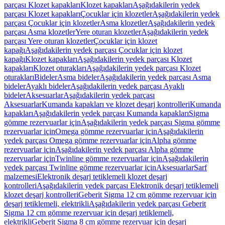
parçası Klozet kapakları
Klozet kapakları
Aşağıdakilerin yedek
parçası Klozet kapakları
Çocuklar için klozetler
Aşağıdakilerin yedek
parçası Çocuklar için klozetler
Asma klozetler
Aşağıdakilerin yedek
parçası Asma klozetler
Yere oturan klozetler
Aşağıdakilerin yedek
parçası Yere oturan klozetler
Çocuklar için klozet
kapağı
Aşağıdakilerin yedek parçası Çocuklar için klozet
kapağı
Klozet kapakları
Aşağıdakilerin yedek parçası Klozet
kapakları
Klozet oturakları
Aşağıdakilerin yedek parçası Klozet
oturakları
Bideler
Asma bideler
Aşağıdakilerin yedek parçası Asma
bideler
Ayaklı bideler
Aşağıdakilerin yedek parçası Ayaklı
bideler
Aksesuarlar
Aşağıdakilerin yedek parçası
Aksesuarlar
Kumanda kapakları ve klozet deşarj kontrolleri
Kumanda
kapakları
Aşağıdakilerin yedek parçası Kumanda kapakları
Sigma
gömme rezervuarlar için
Aşağıdakilerin yedek parçası Sigma gömme
rezervuarlar için
Omega gömme rezervuarlar için
Aşağıdakilerin
yedek parçası Omega gömme rezervuarlar için
Alpha gömme
rezervuarlar için
Aşağıdakilerin yedek parçası Alpha gömme
rezervuarlar için
Twinline gömme rezervuarlar için
Aşağıdakilerin
yedek parçası Twinline gömme rezervuarlar için
Aksesuarlar
Sarf
malzemesi
Elektronik deşarj tetiklemeli klozet deşarj
kontrolleri
Aşağıdakilerin yedek parçası Elektronik deşarj tetiklemeli
klozet deşarj kontrolleri
Geberit Sigma 12 cm gömme rezervuar için
deşarj tetiklemeli, elektrikli
Aşağıdakilerin yedek parçası Geberit
Sigma 12 cm gömme rezervuar için deşarj tetiklemeli,
elektrikli
Geberit Sigma 8 cm gömme rezervuar için deşarj