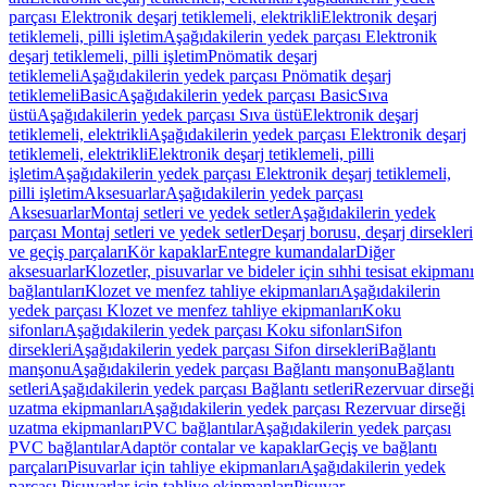
parçası Elektronik deşarj tetiklemeli, elektrikli
Elektronik deşarj
tetiklemeli, pilli işletim
Aşağıdakilerin yedek parçası Elektronik
deşarj tetiklemeli, pilli işletim
Pnömatik deşarj
tetiklemeli
Aşağıdakilerin yedek parçası Pnömatik deşarj
tetiklemeli
Basic
Aşağıdakilerin yedek parçası Basic
Sıva
üstü
Aşağıdakilerin yedek parçası Sıva üstü
Elektronik deşarj
tetiklemeli, elektrikli
Aşağıdakilerin yedek parçası Elektronik deşarj
tetiklemeli, elektrikli
Elektronik deşarj tetiklemeli, pilli
işletim
Aşağıdakilerin yedek parçası Elektronik deşarj tetiklemeli,
pilli işletim
Aksesuarlar
Aşağıdakilerin yedek parçası
Aksesuarlar
Montaj setleri ve yedek setler
Aşağıdakilerin yedek
parçası Montaj setleri ve yedek setler
Deşarj borusu, deşarj dirsekleri
ve geçiş parçaları
Kör kapaklar
Entegre kumandalar
Diğer
aksesuarlar
Klozetler, pisuvarlar ve bideler için sıhhi tesisat ekipmanı
bağlantıları
Klozet ve menfez tahliye ekipmanları
Aşağıdakilerin
yedek parçası Klozet ve menfez tahliye ekipmanları
Koku
sifonları
Aşağıdakilerin yedek parçası Koku sifonları
Sifon
dirsekleri
Aşağıdakilerin yedek parçası Sifon dirsekleri
Bağlantı
manşonu
Aşağıdakilerin yedek parçası Bağlantı manşonu
Bağlantı
setleri
Aşağıdakilerin yedek parçası Bağlantı setleri
Rezervuar dirseği
uzatma ekipmanları
Aşağıdakilerin yedek parçası Rezervuar dirseği
uzatma ekipmanları
PVC bağlantılar
Aşağıdakilerin yedek parçası
PVC bağlantılar
Adaptör contalar ve kapaklar
Geçiş ve bağlantı
parçaları
Pisuvarlar için tahliye ekipmanları
Aşağıdakilerin yedek
parçası Pisuvarlar için tahliye ekipmanları
Pisuvar