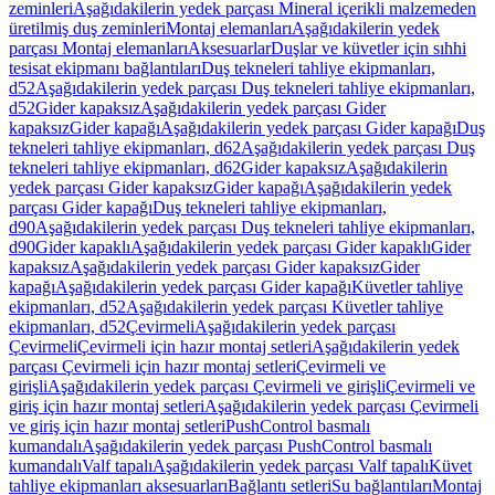
zeminleri
Aşağıdakilerin yedek parçası Mineral içerikli malzemeden
üretilmiş duş zeminleri
Montaj elemanları
Aşağıdakilerin yedek
parçası Montaj elemanları
Aksesuarlar
Duşlar ve küvetler için sıhhi
tesisat ekipmanı bağlantıları
Duş tekneleri tahliye ekipmanları,
d52
Aşağıdakilerin yedek parçası Duş tekneleri tahliye ekipmanları,
d52
Gider kapaksız
Aşağıdakilerin yedek parçası Gider
kapaksız
Gider kapağı
Aşağıdakilerin yedek parçası Gider kapağı
Duş
tekneleri tahliye ekipmanları, d62
Aşağıdakilerin yedek parçası Duş
tekneleri tahliye ekipmanları, d62
Gider kapaksız
Aşağıdakilerin
yedek parçası Gider kapaksız
Gider kapağı
Aşağıdakilerin yedek
parçası Gider kapağı
Duş tekneleri tahliye ekipmanları,
d90
Aşağıdakilerin yedek parçası Duş tekneleri tahliye ekipmanları,
d90
Gider kapaklı
Aşağıdakilerin yedek parçası Gider kapaklı
Gider
kapaksız
Aşağıdakilerin yedek parçası Gider kapaksız
Gider
kapağı
Aşağıdakilerin yedek parçası Gider kapağı
Küvetler tahliye
ekipmanları, d52
Aşağıdakilerin yedek parçası Küvetler tahliye
ekipmanları, d52
Çevirmeli
Aşağıdakilerin yedek parçası
Çevirmeli
Çevirmeli için hazır montaj setleri
Aşağıdakilerin yedek
parçası Çevirmeli için hazır montaj setleri
Çevirmeli ve
girişli
Aşağıdakilerin yedek parçası Çevirmeli ve girişli
Çevirmeli ve
giriş için hazır montaj setleri
Aşağıdakilerin yedek parçası Çevirmeli
ve giriş için hazır montaj setleri
PushControl basmalı
kumandalı
Aşağıdakilerin yedek parçası PushControl basmalı
kumandalı
Valf tapalı
Aşağıdakilerin yedek parçası Valf tapalı
Küvet
tahliye ekipmanları aksesuarları
Bağlantı setleri
Su bağlantıları
Montaj