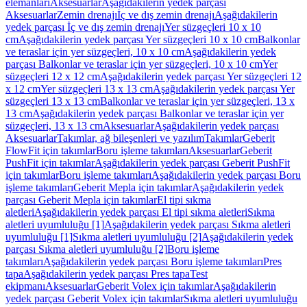
elemanları
Aksesuarlar
Aşağıdakilerin yedek parçası
Aksesuarlar
Zemin drenajı
İç ve dış zemin drenajı
Aşağıdakilerin
yedek parçası İç ve dış zemin drenajı
Yer süzgeçleri 10 x 10
cm
Aşağıdakilerin yedek parçası Yer süzgeçleri 10 x 10 cm
Balkonlar
ve teraslar için yer süzgeçleri, 10 x 10 cm
Aşağıdakilerin yedek
parçası Balkonlar ve teraslar için yer süzgeçleri, 10 x 10 cm
Yer
süzgeçleri 12 x 12 cm
Aşağıdakilerin yedek parçası Yer süzgeçleri 12
x 12 cm
Yer süzgeçleri 13 x 13 cm
Aşağıdakilerin yedek parçası Yer
süzgeçleri 13 x 13 cm
Balkonlar ve teraslar için yer süzgeçleri, 13 x
13 cm
Aşağıdakilerin yedek parçası Balkonlar ve teraslar için yer
süzgeçleri, 13 x 13 cm
Aksesuarlar
Aşağıdakilerin yedek parçası
Aksesuarlar
Takımlar, ağ bileşenleri ve yazılım
Takımlar
Geberit
FlowFit için takımlar
Boru işleme takımları
Aksesuarlar
Geberit
PushFit için takımlar
Aşağıdakilerin yedek parçası Geberit PushFit
için takımlar
Boru işleme takımları
Aşağıdakilerin yedek parçası Boru
işleme takımları
Geberit Mepla için takımlar
Aşağıdakilerin yedek
parçası Geberit Mepla için takımlar
El tipi sıkma
aletleri
Aşağıdakilerin yedek parçası El tipi sıkma aletleri
Sıkma
aletleri uyumluluğu [1]
Aşağıdakilerin yedek parçası Sıkma aletleri
uyumluluğu [1]
Sıkma aletleri uyumluluğu [2]
Aşağıdakilerin yedek
parçası Sıkma aletleri uyumluluğu [2]
Boru işleme
takımları
Aşağıdakilerin yedek parçası Boru işleme takımları
Pres
tapa
Aşağıdakilerin yedek parçası Pres tapa
Test
ekipmanı
Aksesuarlar
Geberit Volex için takımlar
Aşağıdakilerin
yedek parçası Geberit Volex için takımlar
Sıkma aletleri uyumluluğu