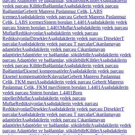
parçası Adaptörler ve bağlantılar, sökülebilir
Kilitler
Aşağıdakilerin
yedek parçası Kilitler
Bağlantılar
Aşağıdakilerin yedek parçası
Bağlantılar
Geberit Mapress Paslanmaz Çelik, LABS
içermez
Aşağıdakilerin yedek parçası Geberit Mapress Paslanmaz
Çelik, LABS içermez
Sistem boruları 1.4401
Aşağıdakilerin yedek
parçası Sistem boruları 1.4401
Muflar
Aşağıdakilerin yedek parçası
Muflar
Redüksiyonlar
Aşağıdakilerin yedek parçası
Redüksiyonlar
Dirsekler
Aşağıdakilerin yedek parçası Dirsekler
T
parçalar
Aşağıdakilerin yedek parçası T parçalar
Çıkarılamayan
adaptörler
Aşağıdakilerin yedek parçası Çıkarılamayan
adaptörler
Adaptörler ve bağlantılar, sökülebilir
Aşağıdakilerin yedek
parçası Adaptörler ve bağlantılar, sökülebilir
Kilitler
Aşağıdakilerin
yedek parçası Kilitler
Bağlantılar
Aşağıdakilerin yedek parçası
Bağlantılar
Eksenel kompensatörler
Aşağıdakilerin yedek parçası
Eksenel kompensatörler
Kılavuzlar
Geberit Mapress Paslanmaz
Çelik, FKM mavi
Aşağıdakilerin yedek parçası Geberit Mapress
Paslanmaz Çelik, FKM mavi
Sistem boruları 1.4401
Aşağıdakilerin
yedek parçası Sistem boruları 1.4401
Boru
nipelleri
Muflar
Aşağıdakilerin yedek parçası
Muflar
Redüksiyonlar
Aşağıdakilerin yedek parçası
Redüksiyonlar
Dirsekler
Aşağıdakilerin yedek parçası Dirsekler
T
parçalar
Aşağıdakilerin yedek parçası T parçalar
Çıkarılamayan
adaptörler
Aşağıdakilerin yedek parçası Çıkarılamayan
adaptörler
Adaptörler ve bağlantılar, sökülebilir
Aşağıdakilerin yedek
parçası Adaptörler ve bağlantılar, sökülebilir
Kilitler
Aşağıdakilerin