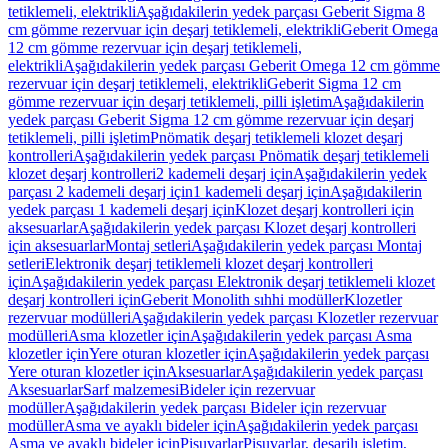
tetiklemeli, elektrikli
Aşağıdakilerin yedek parçası Geberit Sigma 8
cm gömme rezervuar için deşarj tetiklemeli, elektrikli
Geberit Omega
12 cm gömme rezervuar için deşarj tetiklemeli,
elektrikli
Aşağıdakilerin yedek parçası Geberit Omega 12 cm gömme
rezervuar için deşarj tetiklemeli, elektrikli
Geberit Sigma 12 cm
gömme rezervuar için deşarj tetiklemeli, pilli işletim
Aşağıdakilerin
yedek parçası Geberit Sigma 12 cm gömme rezervuar için deşarj
tetiklemeli, pilli işletim
Pnömatik deşarj tetiklemeli klozet deşarj
kontrolleri
Aşağıdakilerin yedek parçası Pnömatik deşarj tetiklemeli
klozet deşarj kontrolleri
2 kademeli deşarj için
Aşağıdakilerin yedek
parçası 2 kademeli deşarj için
1 kademeli deşarj için
Aşağıdakilerin
yedek parçası 1 kademeli deşarj için
Klozet deşarj kontrolleri için
aksesuarlar
Aşağıdakilerin yedek parçası Klozet deşarj kontrolleri
için aksesuarlar
Montaj setleri
Aşağıdakilerin yedek parçası Montaj
setleri
Elektronik deşarj tetiklemeli klozet deşarj kontrolleri
için
Aşağıdakilerin yedek parçası Elektronik deşarj tetiklemeli klozet
deşarj kontrolleri için
Geberit Monolith sıhhi modüller
Klozetler
rezervuar modülleri
Aşağıdakilerin yedek parçası Klozetler rezervuar
modülleri
Asma klozetler için
Aşağıdakilerin yedek parçası Asma
klozetler için
Yere oturan klozetler için
Aşağıdakilerin yedek parçası
Yere oturan klozetler için
Aksesuarlar
Aşağıdakilerin yedek parçası
Aksesuarlar
Sarf malzemesi
Bideler için rezervuar
modüller
Aşağıdakilerin yedek parçası Bideler için rezervuar
modüller
Asma ve ayaklı bideler için
Aşağıdakilerin yedek parçası
Asma ve ayaklı bideler için
Pisuvarlar
Pisuvarlar, deşarjlı işletim,