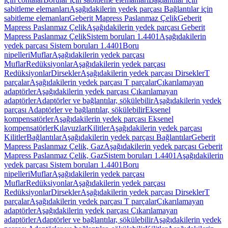
sabitleme elemanları
Aşağıdakilerin yedek parçası Bağlantılar için
sabitleme elemanları
Geberit Mapress Paslanmaz Çelik
Geberit
Mapress Paslanmaz Çelik
Aşağıdakilerin yedek parçası Geberit
Mapress Paslanmaz Çelik
Sistem boruları 1.4401
Aşağıdakilerin
yedek parçası Sistem boruları 1.4401
Boru
nipelleri
Muflar
Aşağıdakilerin yedek parçası
Muflar
Redüksiyonlar
Aşağıdakilerin yedek parçası
Redüksiyonlar
Dirsekler
Aşağıdakilerin yedek parçası Dirsekler
T
parçalar
Aşağıdakilerin yedek parçası T parçalar
Çıkarılamayan
adaptörler
Aşağıdakilerin yedek parçası Çıkarılamayan
adaptörler
Adaptörler ve bağlantılar, sökülebilir
Aşağıdakilerin yedek
parçası Adaptörler ve bağlantılar, sökülebilir
Eksenel
kompensatörler
Aşağıdakilerin yedek parçası Eksenel
kompensatörler
Kılavuzlar
Kilitler
Aşağıdakilerin yedek parçası
Kilitler
Bağlantılar
Aşağıdakilerin yedek parçası Bağlantılar
Geberit
Mapress Paslanmaz Çelik, Gaz
Aşağıdakilerin yedek parçası Geberit
Mapress Paslanmaz Çelik, Gaz
Sistem boruları 1.4401
Aşağıdakilerin
yedek parçası Sistem boruları 1.4401
Boru
nipelleri
Muflar
Aşağıdakilerin yedek parçası
Muflar
Redüksiyonlar
Aşağıdakilerin yedek parçası
Redüksiyonlar
Dirsekler
Aşağıdakilerin yedek parçası Dirsekler
T
parçalar
Aşağıdakilerin yedek parçası T parçalar
Çıkarılamayan
adaptörler
Aşağıdakilerin yedek parçası Çıkarılamayan
adaptörler
Adaptörler ve bağlantılar, sökülebilir
Aşağıdakilerin yedek