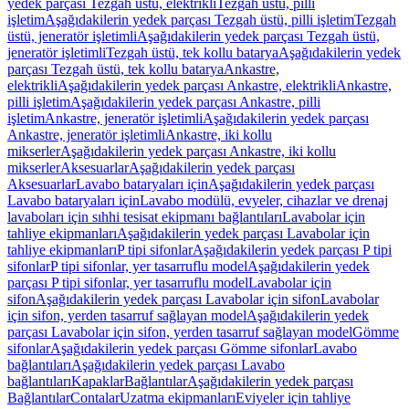
yedek parçası Tezgah üstü, elektrikli
Tezgah üstü, pilli
işletim
Aşağıdakilerin yedek parçası Tezgah üstü, pilli işletim
Tezgah
üstü, jeneratör işletimli
Aşağıdakilerin yedek parçası Tezgah üstü,
jeneratör işletimli
Tezgah üstü, tek kollu batarya
Aşağıdakilerin yedek
parçası Tezgah üstü, tek kollu batarya
Ankastre,
elektrikli
Aşağıdakilerin yedek parçası Ankastre, elektrikli
Ankastre,
pilli işletim
Aşağıdakilerin yedek parçası Ankastre, pilli
işletim
Ankastre, jeneratör işletimli
Aşağıdakilerin yedek parçası
Ankastre, jeneratör işletimli
Ankastre, iki kollu
mikserler
Aşağıdakilerin yedek parçası Ankastre, iki kollu
mikserler
Aksesuarlar
Aşağıdakilerin yedek parçası
Aksesuarlar
Lavabo bataryaları için
Aşağıdakilerin yedek parçası
Lavabo bataryaları için
Lavabo modülü, evyeler, cihazlar ve drenaj
lavaboları için sıhhi tesisat ekipmanı bağlantıları
Lavabolar için
tahliye ekipmanları
Aşağıdakilerin yedek parçası Lavabolar için
tahliye ekipmanları
P tipi sifonlar
Aşağıdakilerin yedek parçası P tipi
sifonlar
P tipi sifonlar, yer tasarruflu model
Aşağıdakilerin yedek
parçası P tipi sifonlar, yer tasarruflu model
Lavabolar için
sifon
Aşağıdakilerin yedek parçası Lavabolar için sifon
Lavabolar
için sifon, yerden tasarruf sağlayan model
Aşağıdakilerin yedek
parçası Lavabolar için sifon, yerden tasarruf sağlayan model
Gömme
sifonlar
Aşağıdakilerin yedek parçası Gömme sifonlar
Lavabo
bağlantıları
Aşağıdakilerin yedek parçası Lavabo
bağlantıları
Kapaklar
Bağlantılar
Aşağıdakilerin yedek parçası
Bağlantılar
Contalar
Uzatma ekipmanları
Eviyeler için tahliye