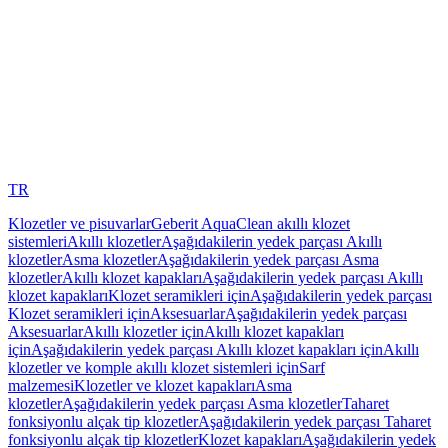
TR
Klozetler ve pisuvarlar
Geberit AquaClean akıllı klozet
sistemleri
Akıllı klozetler
Aşağıdakilerin yedek parçası Akıllı
klozetler
Asma klozetler
Aşağıdakilerin yedek parçası Asma
klozetler
Akıllı klozet kapakları
Aşağıdakilerin yedek parçası Akıllı
klozet kapakları
Klozet seramikleri için
Aşağıdakilerin yedek parçası
Klozet seramikleri için
Aksesuarlar
Aşağıdakilerin yedek parçası
Aksesuarlar
Akıllı klozetler için
Akıllı klozet kapakları
için
Aşağıdakilerin yedek parçası Akıllı klozet kapakları için
Akıllı
klozetler ve komple akıllı klozet sistemleri için
Sarf
malzemesi
Klozetler ve klozet kapakları
Asma
klozetler
Aşağıdakilerin yedek parçası Asma klozetler
Taharet
fonksiyonlu alçak tip klozetler
Aşağıdakilerin yedek parçası Taharet
fonksiyonlu alçak tip klozetler
Klozet kapakları
Aşağıdakilerin yedek