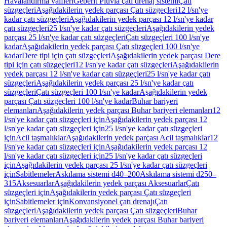
Havalandırma valfleri
Geberit Pluvia çatı drenaj sistemi
Çatı
süzgeçleri
Aşağıdakilerin yedek parçası Çatı süzgeçleri
12 l/sn'ye
kadar çatı süzgeçleri
Aşağıdakilerin yedek parçası 12 l/sn'ye kadar
çatı süzgeçleri
25 l/sn'ye kadar çatı süzgeçleri
Aşağıdakilerin yedek
parçası 25 l/sn'ye kadar çatı süzgeçleri
Çatı süzgeçleri 100 l/sn'ye
kadar
Aşağıdakilerin yedek parçası Çatı süzgeçleri 100 l/sn'ye
kadar
Dere tipi için çatı süzgeçleri
Aşağıdakilerin yedek parçası Dere
tipi için çatı süzgeçleri
12 l/sn'ye kadar çatı süzgeçleri
Aşağıdakilerin
yedek parçası 12 l/sn'ye kadar çatı süzgeçleri
25 l/sn'ye kadar çatı
süzgeçleri
Aşağıdakilerin yedek parçası 25 l/sn'ye kadar çatı
süzgeçleri
Çatı süzgeçleri 100 l/sn'ye kadar
Aşağıdakilerin yedek
parçası Çatı süzgeçleri 100 l/sn'ye kadar
Buhar bariyeri
elemanları
Aşağıdakilerin yedek parçası Buhar bariyeri elemanları
12
l/sn'ye kadar çatı süzgeçleri için
Aşağıdakilerin yedek parçası 12
l/sn'ye kadar çatı süzgeçleri için
25 l/sn'ye kadar çatı süzgeçleri
için
Acil taşmalıklar
Aşağıdakilerin yedek parçası Acil taşmalıklar
12
l/sn'ye kadar çatı süzgeçleri için
Aşağıdakilerin yedek parçası 12
l/sn'ye kadar çatı süzgeçleri için
25 l/sn'ye kadar çatı süzgeçleri
için
Aşağıdakilerin yedek parçası 25 l/sn'ye kadar çatı süzgeçleri
için
Sabitlemeler
Askılama sistemi d40–200
Askılama sistemi d250–
315
Aksesuarlar
Aşağıdakilerin yedek parçası Aksesuarlar
Çatı
süzgeçleri için
Aşağıdakilerin yedek parçası Çatı süzgeçleri
için
Sabitlemeler için
Konvansiyonel çatı drenajı
Çatı
süzgeçleri
Aşağıdakilerin yedek parçası Çatı süzgeçleri
Buhar
bariyeri elemanları
Aşağıdakilerin yedek parçası Buhar bariyeri