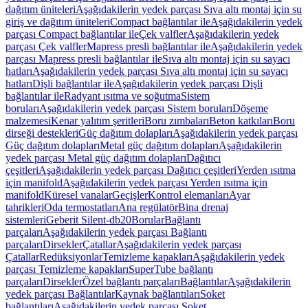
dağıtım üniteleri
Aşağıdakilerin yedek parçası Sıva altı montaj için su
giriş ve dağıtım üniteleri
Compact bağlantılar ile
Aşağıdakilerin yedek
parçası Compact bağlantılar ile
Çek valfler
Aşağıdakilerin yedek
parçası Çek valfler
Mapress presli bağlantılar ile
Aşağıdakilerin yedek
parçası Mapress presli bağlantılar ile
Sıva altı montaj için su sayacı
hatları
Aşağıdakilerin yedek parçası Sıva altı montaj için su sayacı
hatları
Dişli bağlantılar ile
Aşağıdakilerin yedek parçası Dişli
bağlantılar ile
Radyant ısıtma ve soğutma
Sistem
boruları
Aşağıdakilerin yedek parçası Sistem boruları
Döşeme
malzemesi
Kenar yalıtım şeritleri
Boru zımbaları
Beton katkıları
Boru
dirseği destekleri
Güç dağıtım dolapları
Aşağıdakilerin yedek parçası
Güç dağıtım dolapları
Metal güç dağıtım dolapları
Aşağıdakilerin
yedek parçası Metal güç dağıtım dolapları
Dağıtıcı
çeşitleri
Aşağıdakilerin yedek parçası Dağıtıcı çeşitleri
Yerden ısıtma
için manifold
Aşağıdakilerin yedek parçası Yerden ısıtma için
manifold
Küresel vanalar
Geçişler
Kontrol elemanları
Ayar
tahrikleri
Oda termostatları
Ana regülatör
Bina drenaj
sistemleri
Geberit Silent-db20
Borular
Bağlantı
parçaları
Aşağıdakilerin yedek parçası Bağlantı
parçaları
Dirsekler
Çatallar
Aşağıdakilerin yedek parçası
Çatallar
Redüksiyonlar
Temizleme kapakları
Aşağıdakilerin yedek
parçası Temizleme kapakları
SuperTube bağlantı
parçaları
Dirsekler
Özel bağlantı parçaları
Bağlantılar
Aşağıdakilerin
yedek parçası Bağlantılar
Kaynak bağlantıları
Soket
bağlantıları
Aşağıdakilerin yedek parçası Soket