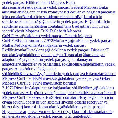
yedek parçası Kilitler
Geberit Mapress Bakır
aksesuarları
Aşağıdakilerin yedek parçası Geberit Mapress Bakır
aksesuarları
Bağlantılar için izolasyonlar
Borular ve bağlantı parçaları
için contalar
Borular için sabitleme elemanları
Bağlantılar için
sabitleme elemanları
Aşağıdakilerin yedek parçası Bağlantılar için
sabitleme elemanları
Sistem contaları
Flanş bağlantıları için cıvata
setleri
Geberit Mapress CuNiFe
Geberit Mapress
CuNiFe
Aşağıdakilerin yedek parçası Geberit Mapress
CuNiFe
Sistem boruları 2.1972
Muflar
Aşağıdakilerin yedek parçası
Muflar
Redüksiyonlar
Aşağıdakilerin yedek parçası
Redüksiyonlar
Dirsekler
Aşağıdakilerin yedek parçası Dirsekler
T
parçalar
Aşağıdakilerin yedek parçası T parçalar
Çıkarılamayan
adaptörler
Aşağıdakilerin yedek parçası Çıkarılamayan
adaptörler
Adaptörler ve bağlantılar, sökülebilir
Aşağıdakilerin yedek
parçası Adaptörler ve bağlantılar,
sökülebilir
Kılavuzlar
Aşağıdakilerin yedek parçası Kılavuzlar
Geberit
Mapress CuNiFe, FKM mavi
Aşağıdakilerin yedek parçası Geberit
Mapress CuNiFe, FKM mavi
Sistem boruları
2.1972
Dirsekler
Adaptörler ve bağlantılar, sökülebilir
Aşağıdakilerin
yedek parçası Adaptörler ve bağlantılar, sökülebilir
Kılavuzlar
Geberit
Mapress CuNiFe aksesuarları
Sistem contaları
Flanş bağlantıları için
cıvata setleri
Geberit hijyen sistemi
Hijyenik deşarjlı rezervuar ve
klozet deşarj kontrol aksesuarları
Aşağıdakilerin yedek parçası
Hijyenik deşarjlı rezervuar ve klozet deşarj kontrol aksesuarları
Güç
üniteleri
Aşağıdakilerin yedek parçası Güç üniteleri
Ağ