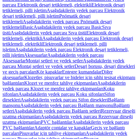
parçası Elektronik deşarj tetiklemeli, elektrikli
Elektronik deşarj
tetiklemeli, pilli işletim
Aşağıdakilerin yedek parçası Elektronik
deşarj tetiklemeli, pilli işletim
Pnömatik deşarj
tetiklemeli
Aşağıdakilerin yedek parçası Pnömatik deşarj
tetiklemeli
Basic
Aşağıdakilerin yedek parçası Basic
Sıva
üstü
Aşağıdakilerin yedek parçası Sıva üstü
Elektronik deşarj
tetiklemeli, elektrikli
Aşağıdakilerin yedek parçası Elektronik deşarj
tetiklemeli, elektrikli
Elektronik deşarj tetiklemeli, pilli
işletim
Aşağıdakilerin yedek parçası Elektronik deşarj tetiklemeli,
pilli işletim
Aksesuarlar
Aşağıdakilerin yedek parçası
Aksesuarlar
Montaj setleri ve yedek setler
Aşağıdakilerin yedek
parçası Montaj setleri ve yedek setler
Deşarj borusu, deşarj dirsekleri
ve geçiş parçaları
Kör kapaklar
Entegre kumandalar
Diğer
aksesuarlar
Klozetler, pisuvarlar ve bideler için sıhhi tesisat ekipmanı
bağlantıları
Klozet ve menfez tahliye ekipmanları
Aşağıdakilerin
yedek parçası Klozet ve menfez tahliye ekipmanları
Koku
sifonları
Aşağıdakilerin yedek parçası Koku sifonları
Sifon
dirsekleri
Aşağıdakilerin yedek parçası Sifon dirsekleri
Bağlantı
manşonu
Aşağıdakilerin yedek parçası Bağlantı manşonu
Bağlantı
setleri
Aşağıdakilerin yedek parçası Bağlantı setleri
Rezervuar dirseği
uzatma ekipmanları
Aşağıdakilerin yedek parçası Rezervuar dirseği
uzatma ekipmanları
PVC bağlantılar
Aşağıdakilerin yedek parçası
PVC bağlantılar
Adaptör contalar ve kapaklar
Geçiş ve bağlantı
parçaları
Pisuvarlar için tahliye ekipmanları
Aşağıdakilerin yedek
parçası Pisuvarlar için tahliye ekipmanları
Pisuvar