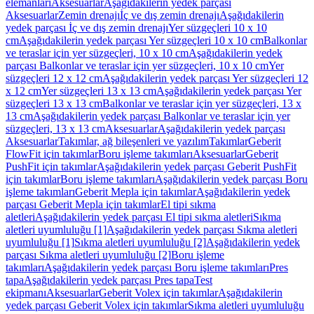
elemanları
Aksesuarlar
Aşağıdakilerin yedek parçası
Aksesuarlar
Zemin drenajı
İç ve dış zemin drenajı
Aşağıdakilerin
yedek parçası İç ve dış zemin drenajı
Yer süzgeçleri 10 x 10
cm
Aşağıdakilerin yedek parçası Yer süzgeçleri 10 x 10 cm
Balkonlar
ve teraslar için yer süzgeçleri, 10 x 10 cm
Aşağıdakilerin yedek
parçası Balkonlar ve teraslar için yer süzgeçleri, 10 x 10 cm
Yer
süzgeçleri 12 x 12 cm
Aşağıdakilerin yedek parçası Yer süzgeçleri 12
x 12 cm
Yer süzgeçleri 13 x 13 cm
Aşağıdakilerin yedek parçası Yer
süzgeçleri 13 x 13 cm
Balkonlar ve teraslar için yer süzgeçleri, 13 x
13 cm
Aşağıdakilerin yedek parçası Balkonlar ve teraslar için yer
süzgeçleri, 13 x 13 cm
Aksesuarlar
Aşağıdakilerin yedek parçası
Aksesuarlar
Takımlar, ağ bileşenleri ve yazılım
Takımlar
Geberit
FlowFit için takımlar
Boru işleme takımları
Aksesuarlar
Geberit
PushFit için takımlar
Aşağıdakilerin yedek parçası Geberit PushFit
için takımlar
Boru işleme takımları
Aşağıdakilerin yedek parçası Boru
işleme takımları
Geberit Mepla için takımlar
Aşağıdakilerin yedek
parçası Geberit Mepla için takımlar
El tipi sıkma
aletleri
Aşağıdakilerin yedek parçası El tipi sıkma aletleri
Sıkma
aletleri uyumluluğu [1]
Aşağıdakilerin yedek parçası Sıkma aletleri
uyumluluğu [1]
Sıkma aletleri uyumluluğu [2]
Aşağıdakilerin yedek
parçası Sıkma aletleri uyumluluğu [2]
Boru işleme
takımları
Aşağıdakilerin yedek parçası Boru işleme takımları
Pres
tapa
Aşağıdakilerin yedek parçası Pres tapa
Test
ekipmanı
Aksesuarlar
Geberit Volex için takımlar
Aşağıdakilerin
yedek parçası Geberit Volex için takımlar
Sıkma aletleri uyumluluğu