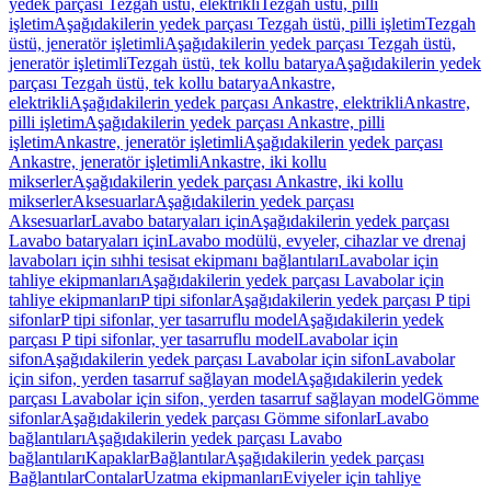
yedek parçası Tezgah üstü, elektrikli
Tezgah üstü, pilli
işletim
Aşağıdakilerin yedek parçası Tezgah üstü, pilli işletim
Tezgah
üstü, jeneratör işletimli
Aşağıdakilerin yedek parçası Tezgah üstü,
jeneratör işletimli
Tezgah üstü, tek kollu batarya
Aşağıdakilerin yedek
parçası Tezgah üstü, tek kollu batarya
Ankastre,
elektrikli
Aşağıdakilerin yedek parçası Ankastre, elektrikli
Ankastre,
pilli işletim
Aşağıdakilerin yedek parçası Ankastre, pilli
işletim
Ankastre, jeneratör işletimli
Aşağıdakilerin yedek parçası
Ankastre, jeneratör işletimli
Ankastre, iki kollu
mikserler
Aşağıdakilerin yedek parçası Ankastre, iki kollu
mikserler
Aksesuarlar
Aşağıdakilerin yedek parçası
Aksesuarlar
Lavabo bataryaları için
Aşağıdakilerin yedek parçası
Lavabo bataryaları için
Lavabo modülü, evyeler, cihazlar ve drenaj
lavaboları için sıhhi tesisat ekipmanı bağlantıları
Lavabolar için
tahliye ekipmanları
Aşağıdakilerin yedek parçası Lavabolar için
tahliye ekipmanları
P tipi sifonlar
Aşağıdakilerin yedek parçası P tipi
sifonlar
P tipi sifonlar, yer tasarruflu model
Aşağıdakilerin yedek
parçası P tipi sifonlar, yer tasarruflu model
Lavabolar için
sifon
Aşağıdakilerin yedek parçası Lavabolar için sifon
Lavabolar
için sifon, yerden tasarruf sağlayan model
Aşağıdakilerin yedek
parçası Lavabolar için sifon, yerden tasarruf sağlayan model
Gömme
sifonlar
Aşağıdakilerin yedek parçası Gömme sifonlar
Lavabo
bağlantıları
Aşağıdakilerin yedek parçası Lavabo
bağlantıları
Kapaklar
Bağlantılar
Aşağıdakilerin yedek parçası
Bağlantılar
Contalar
Uzatma ekipmanları
Eviyeler için tahliye