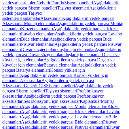
ve deşarj sistemleri
Geberit Duofix
Sistem panelleri
Aşağıdakilerin
yedek parçası Sistem panelleri
Taşıyıcı sistemleri
Aşağıdakilerin
yedek parçası Taşıyıcı
sistemleri
Kaplamalar
Aksesuarlar
Aşağıdakilerin yedek parçası
Aksesuarlar
Montaj elemanları
Aşağıdakilerin yedek parçası Montaj
elemanları
Klozet elemanları
Aşağıdakilerin yedek parçası Klozet
elemanları
Lavabo elemanları
Aşağıdakilerin yedek parçası Lavabo
elemanları
Bide elemanları
Aşağıdakilerin yedek parçası Bide
elemanları
Pisuvar elemanları
Aşağıdakilerin yedek parçası Pisuvar
elemanları
Duvar süzgeci olan duşlar için elemanlar
Aşağıdakilerin
yedek parçası Duvar süzgeci olan duşlar için elemanlar
Duşlar ve
küvetler için elemanlar
Aşağıdakilerin yedek parçası Duşlar ve
küvetler için elemanlar
Batarya elemanları
Aşağıdakilerin yedek
parçası Batarya elemanları
Konsol yükleri için
elemanlar
Aşağıdakilerin yedek parçası Konsol yükleri için
elemanlar
Aksesuarlar
Aşağıdakilerin yedek parçası
Aksesuarlar
Geberit GIS
Sistem panelleri
Aşağıdakilerin yedek
parçası Sistem panelleri
Taşıyıcı sistemleri
Prefabrikasyon
aksesuarları
Aşağıdakilerin yedek parçası Prefabrikasyon
aksesuarları
Ses izolasyonu için aksesuarlar
Kaplamalar
Montaj
elemanları
Aşağıdakilerin yedek parçası Montaj elemanları
Klozet
elemanları
Aşağıdakilerin yedek parçası Klozet elemanları
Lavabo
elemanları
Aşağıdakilerin yedek parçası Lavabo elemanları
Bide
elemanları
Aşağıdakilerin yedek parçası Bide elemanları
Pisuvar
elemanları
Aşağıdakilerin yedek parçası Pisuvar elemanları
Duvar