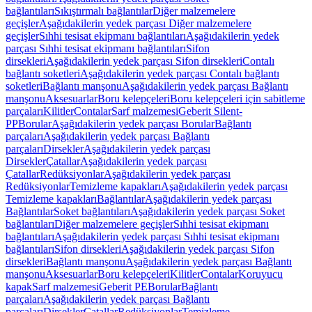
bağlantıları
Sıkıştırmalı bağlantılar
Diğer malzemelere
geçişler
Aşağıdakilerin yedek parçası Diğer malzemelere
geçişler
Sıhhi tesisat ekipmanı bağlantıları
Aşağıdakilerin yedek
parçası Sıhhi tesisat ekipmanı bağlantıları
Sifon
dirsekleri
Aşağıdakilerin yedek parçası Sifon dirsekleri
Contalı
bağlantı soketleri
Aşağıdakilerin yedek parçası Contalı bağlantı
soketleri
Bağlantı manşonu
Aşağıdakilerin yedek parçası Bağlantı
manşonu
Aksesuarlar
Boru kelepçeleri
Boru kelepçeleri için sabitleme
parçaları
Kilitler
Contalar
Sarf malzemesi
Geberit Silent-
PP
Borular
Aşağıdakilerin yedek parçası Borular
Bağlantı
parçaları
Aşağıdakilerin yedek parçası Bağlantı
parçaları
Dirsekler
Aşağıdakilerin yedek parçası
Dirsekler
Çatallar
Aşağıdakilerin yedek parçası
Çatallar
Redüksiyonlar
Aşağıdakilerin yedek parçası
Redüksiyonlar
Temizleme kapakları
Aşağıdakilerin yedek parçası
Temizleme kapakları
Bağlantılar
Aşağıdakilerin yedek parçası
Bağlantılar
Soket bağlantıları
Aşağıdakilerin yedek parçası Soket
bağlantıları
Diğer malzemelere geçişler
Sıhhi tesisat ekipmanı
bağlantıları
Aşağıdakilerin yedek parçası Sıhhi tesisat ekipmanı
bağlantıları
Sifon dirsekleri
Aşağıdakilerin yedek parçası Sifon
dirsekleri
Bağlantı manşonu
Aşağıdakilerin yedek parçası Bağlantı
manşonu
Aksesuarlar
Boru kelepçeleri
Kilitler
Contalar
Koruyucu
kapak
Sarf malzemesi
Geberit PE
Borular
Bağlantı
parçaları
Aşağıdakilerin yedek parçası Bağlantı
parçaları
Dirsekler
Çatallar
Redüksiyonlar
Temizleme