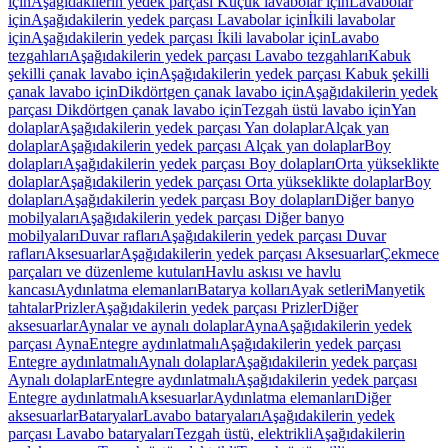
için
Aşağıdakilerin yedek parçası Küçük lavabolar için
Lavabolar
için
Aşağıdakilerin yedek parçası Lavabolar için
İkili lavabolar
için
Aşağıdakilerin yedek parçası İkili lavabolar için
Lavabo
tezgahları
Aşağıdakilerin yedek parçası Lavabo tezgahları
Kabuk
şekilli çanak lavabo için
Aşağıdakilerin yedek parçası Kabuk şekilli
çanak lavabo için
Dikdörtgen çanak lavabo için
Aşağıdakilerin yedek
parçası Dikdörtgen çanak lavabo için
Tezgah üstü lavabo için
Yan
dolaplar
Aşağıdakilerin yedek parçası Yan dolaplar
Alçak yan
dolaplar
Aşağıdakilerin yedek parçası Alçak yan dolaplar
Boy
dolapları
Aşağıdakilerin yedek parçası Boy dolapları
Orta yükseklikte
dolaplar
Aşağıdakilerin yedek parçası Orta yükseklikte dolaplar
Boy
dolapları
Aşağıdakilerin yedek parçası Boy dolapları
Diğer banyo
mobilyaları
Aşağıdakilerin yedek parçası Diğer banyo
mobilyaları
Duvar rafları
Aşağıdakilerin yedek parçası Duvar
rafları
Aksesuarlar
Aşağıdakilerin yedek parçası Aksesuarlar
Çekmece
parçaları ve düzenleme kutuları
Havlu askısı ve havlu
kancası
Aydınlatma elemanları
Batarya kolları
Ayak setleri
Manyetik
tahtalar
Prizler
Aşağıdakilerin yedek parçası Prizler
Diğer
aksesuarlar
Aynalar ve aynalı dolaplar
Ayna
Aşağıdakilerin yedek
parçası Ayna
Entegre aydınlatmalı
Aşağıdakilerin yedek parçası
Entegre aydınlatmalı
Aynalı dolaplar
Aşağıdakilerin yedek parçası
Aynalı dolaplar
Entegre aydınlatmalı
Aşağıdakilerin yedek parçası
Entegre aydınlatmalı
Aksesuarlar
Aydınlatma elemanları
Diğer
aksesuarlar
Bataryalar
Lavabo bataryaları
Aşağıdakilerin yedek
parçası Lavabo bataryaları
Tezgah üstü, elektrikli
Aşağıdakilerin