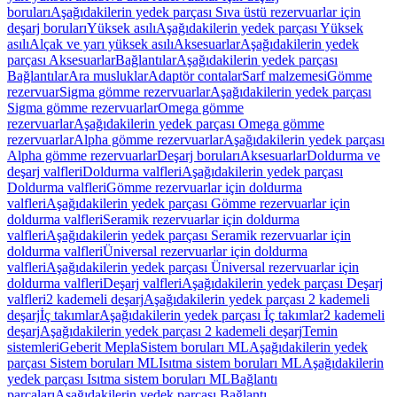
boruları
Aşağıdakilerin yedek parçası Sıva üstü rezervuarlar için
deşarj boruları
Yüksek asılı
Aşağıdakilerin yedek parçası Yüksek
asılı
Alçak ve yarı yüksek asılı
Aksesuarlar
Aşağıdakilerin yedek
parçası Aksesuarlar
Bağlantılar
Aşağıdakilerin yedek parçası
Bağlantılar
Ara musluklar
Adaptör contalar
Sarf malzemesi
Gömme
rezervuar
Sigma gömme rezervuarlar
Aşağıdakilerin yedek parçası
Sigma gömme rezervuarlar
Omega gömme
rezervuarlar
Aşağıdakilerin yedek parçası Omega gömme
rezervuarlar
Alpha gömme rezervuarlar
Aşağıdakilerin yedek parçası
Alpha gömme rezervuarlar
Deşarj boruları
Aksesuarlar
Doldurma ve
deşarj valfleri
Doldurma valfleri
Aşağıdakilerin yedek parçası
Doldurma valfleri
Gömme rezervuarlar için doldurma
valfleri
Aşağıdakilerin yedek parçası Gömme rezervuarlar için
doldurma valfleri
Seramik rezervuarlar için doldurma
valfleri
Aşağıdakilerin yedek parçası Seramik rezervuarlar için
doldurma valfleri
Üniversal rezervuarlar için doldurma
valfleri
Aşağıdakilerin yedek parçası Üniversal rezervuarlar için
doldurma valfleri
Deşarj valfleri
Aşağıdakilerin yedek parçası Deşarj
valfleri
2 kademeli deşarj
Aşağıdakilerin yedek parçası 2 kademeli
deşarj
İç takımlar
Aşağıdakilerin yedek parçası İç takımlar
2 kademeli
deşarj
Aşağıdakilerin yedek parçası 2 kademeli deşarj
Temin
sistemleri
Geberit Mepla
Sistem boruları ML
Aşağıdakilerin yedek
parçası Sistem boruları ML
Isıtma sistem boruları ML
Aşağıdakilerin
yedek parçası Isıtma sistem boruları ML
Bağlantı
parçaları
Aşağıdakilerin yedek parçası Bağlantı