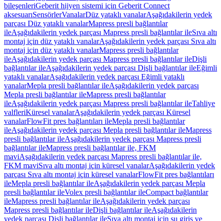
bileşenleri
Geberit hijyen sistemi için Geberit Connect
aksesuarı
Sensörler
Vanalar
Düz yataklı vanalar
Aşağıdakilerin yedek
parçası Düz yataklı vanalar
Mapress presli bağlantılar
ile
Aşağıdakilerin yedek parçası Mapress presli bağlantılar ile
Sıva altı
montaj için düz yataklı vanalar
Aşağıdakilerin yedek parçası Sıva altı
montaj için düz yataklı vanalar
Mapress presli bağlantılar
ile
Aşağıdakilerin yedek parçası Mapress presli bağlantılar ile
Dişli
bağlantılar ile
Aşağıdakilerin yedek parçası Dişli bağlantılar ile
Eğimli
yataklı vanalar
Aşağıdakilerin yedek parçası Eğimli yataklı
vanalar
Mepla presli bağlantılar ile
Aşağıdakilerin yedek parçası
Mepla presli bağlantılar ile
Mapress presli bağlantılar
ile
Aşağıdakilerin yedek parçası Mapress presli bağlantılar ile
Tahliye
valfleri
Küresel vanalar
Aşağıdakilerin yedek parçası Küresel
vanalar
FlowFit pres bağlantıları ile
Mepla presli bağlantılar
ile
Aşağıdakilerin yedek parçası Mepla presli bağlantılar ile
Mapress
presli bağlantılar ile
Aşağıdakilerin yedek parçası Mapress presli
bağlantılar ile
Mapress presli bağlantılar ile, FKM
mavi
Aşağıdakilerin yedek parçası Mapress presli bağlantılar ile,
FKM mavi
Sıva altı montaj için küresel vanalar
Aşağıdakilerin yedek
parçası Sıva altı montaj için küresel vanalar
FlowFit pres bağlantıları
ile
Mepla presli bağlantılar ile
Aşağıdakilerin yedek parçası Mepla
presli bağlantılar ile
Volex presli bağlantılar ile
Compact bağlantılar
ile
Mapress presli bağlantılar ile
Aşağıdakilerin yedek parçası
Mapress presli bağlantılar ile
Dişli bağlantılar ile
Aşağıdakilerin
yedek parçası Dişli bağlantılar ile
Sıva altı montaj için su giriş ve