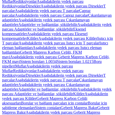
Muflar
Redüksiyonlar
Aşağıdakilerin yedek parçası
Redüksiyonlar
Dirsekler
Aşağıdakilerin yedek parçası Dirsekler
T
parçalar
Aşağıdakilerin yedek parçası T parçalar
Çapraz
parçalar
Aşağıdakilerin yedek parçası Çapraz parçalar
Çıkarılamayan
adaptörler
Aşağıdakilerin yedek parçası Çıkarılamayan
adaptörler
Adaptörler ve bağlantılar, sökülebilir
Aşağıdakilerin yedek
parçası Adaptörler ve bağlantılar, sökülebilir
Eksenel
kompensatörler
Aşağıdakilerin yedek parçası Eksenel
kompensatörler
Kilitler
Aşağıdakilerin yedek parçası Kilitler
Isıtıcı için
T parçalar
Aşağıdakilerin yedek parçası Isıtıcı için T parçalar
Isıtıcı
eleman bağlantıları
Aşağıdakilerin yedek parçası Isıtıcı eleman
bağlantıları
Geberit Mapress Karbon Çeliği, FKM
mavi
Aşağıdakilerin yedek parçası Geberit Mapress Karbon Çeliği,
FKM mavi
Sistem boruları 1.0034
Sistem boruları 1.0215
Boru
nipelleri
Muflar
Aşağıdakilerin yedek parçası
Muflar
Redüksiyonlar
Aşağıdakilerin yedek parçası
Redüksiyonlar
Dirsekler
Aşağıdakilerin yedek parçası Dirsekler
T
parçalar
Aşağıdakilerin yedek parçası T parçalar
Çıkarılamayan
adaptörler
Aşağıdakilerin yedek parçası Çıkarılamayan
adaptörler
Adaptörler ve bağlantılar, sökülebilir
Aşağıdakilerin yedek
parçası Adaptörler ve bağlantılar, sökülebilir
Kilitler
Aşağıdakilerin
yedek parçası Kilitler
Geberit Mapress Karbon Çeliği
aksesuarları
Borular ve bağlantı parçaları için contalar
Borular için
sabitleme elemanları
Sistem contaları
Geberit Mapress Bakır
Geberit
Mapress Bakır
Aşağıdakilerin yedek parçası Geberit Mapress