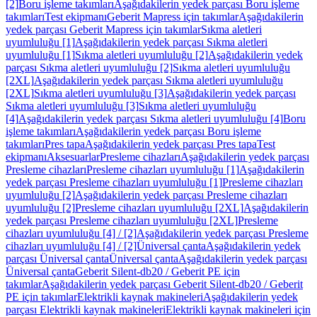
[2]
Boru işleme takımları
Aşağıdakilerin yedek parçası Boru işleme
takımları
Test ekipmanı
Geberit Mapress için takımlar
Aşağıdakilerin
yedek parçası Geberit Mapress için takımlar
Sıkma aletleri
uyumluluğu [1]
Aşağıdakilerin yedek parçası Sıkma aletleri
uyumluluğu [1]
Sıkma aletleri uyumluluğu [2]
Aşağıdakilerin yedek
parçası Sıkma aletleri uyumluluğu [2]
Sıkma aletleri uyumluluğu
[2XL]
Aşağıdakilerin yedek parçası Sıkma aletleri uyumluluğu
[2XL]
Sıkma aletleri uyumluluğu [3]
Aşağıdakilerin yedek parçası
Sıkma aletleri uyumluluğu [3]
Sıkma aletleri uyumluluğu
[4]
Aşağıdakilerin yedek parçası Sıkma aletleri uyumluluğu [4]
Boru
işleme takımları
Aşağıdakilerin yedek parçası Boru işleme
takımları
Pres tapa
Aşağıdakilerin yedek parçası Pres tapa
Test
ekipmanı
Aksesuarlar
Presleme cihazları
Aşağıdakilerin yedek parçası
Presleme cihazları
Presleme cihazları uyumluluğu [1]
Aşağıdakilerin
yedek parçası Presleme cihazları uyumluluğu [1]
Presleme cihazları
uyumluluğu [2]
Aşağıdakilerin yedek parçası Presleme cihazları
uyumluluğu [2]
Presleme cihazları uyumluluğu [2XL]
Aşağıdakilerin
yedek parçası Presleme cihazları uyumluluğu [2XL]
Presleme
cihazları uyumluluğu [4] / [2]
Aşağıdakilerin yedek parçası Presleme
cihazları uyumluluğu [4] / [2]
Üniversal çanta
Aşağıdakilerin yedek
parçası Üniversal çanta
Üniversal çanta
Aşağıdakilerin yedek parçası
Üniversal çanta
Geberit Silent-db20 / Geberit PE için
takımlar
Aşağıdakilerin yedek parçası Geberit Silent-db20 / Geberit
PE için takımlar
Elektrikli kaynak makineleri
Aşağıdakilerin yedek
parçası Elektrikli kaynak makineleri
Elektrikli kaynak makineleri için