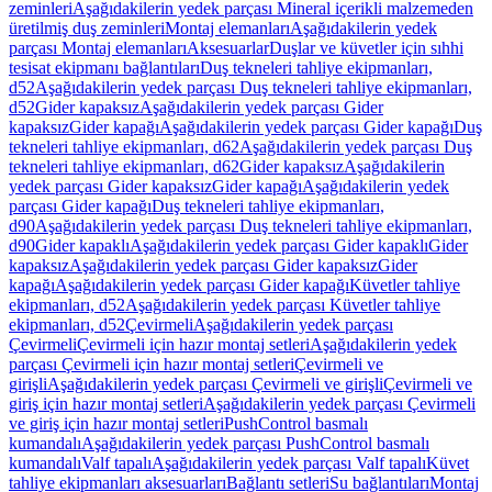
zeminleri
Aşağıdakilerin yedek parçası Mineral içerikli malzemeden
üretilmiş duş zeminleri
Montaj elemanları
Aşağıdakilerin yedek
parçası Montaj elemanları
Aksesuarlar
Duşlar ve küvetler için sıhhi
tesisat ekipmanı bağlantıları
Duş tekneleri tahliye ekipmanları,
d52
Aşağıdakilerin yedek parçası Duş tekneleri tahliye ekipmanları,
d52
Gider kapaksız
Aşağıdakilerin yedek parçası Gider
kapaksız
Gider kapağı
Aşağıdakilerin yedek parçası Gider kapağı
Duş
tekneleri tahliye ekipmanları, d62
Aşağıdakilerin yedek parçası Duş
tekneleri tahliye ekipmanları, d62
Gider kapaksız
Aşağıdakilerin
yedek parçası Gider kapaksız
Gider kapağı
Aşağıdakilerin yedek
parçası Gider kapağı
Duş tekneleri tahliye ekipmanları,
d90
Aşağıdakilerin yedek parçası Duş tekneleri tahliye ekipmanları,
d90
Gider kapaklı
Aşağıdakilerin yedek parçası Gider kapaklı
Gider
kapaksız
Aşağıdakilerin yedek parçası Gider kapaksız
Gider
kapağı
Aşağıdakilerin yedek parçası Gider kapağı
Küvetler tahliye
ekipmanları, d52
Aşağıdakilerin yedek parçası Küvetler tahliye
ekipmanları, d52
Çevirmeli
Aşağıdakilerin yedek parçası
Çevirmeli
Çevirmeli için hazır montaj setleri
Aşağıdakilerin yedek
parçası Çevirmeli için hazır montaj setleri
Çevirmeli ve
girişli
Aşağıdakilerin yedek parçası Çevirmeli ve girişli
Çevirmeli ve
giriş için hazır montaj setleri
Aşağıdakilerin yedek parçası Çevirmeli
ve giriş için hazır montaj setleri
PushControl basmalı
kumandalı
Aşağıdakilerin yedek parçası PushControl basmalı
kumandalı
Valf tapalı
Aşağıdakilerin yedek parçası Valf tapalı
Küvet
tahliye ekipmanları aksesuarları
Bağlantı setleri
Su bağlantıları
Montaj