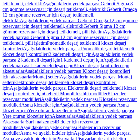
tetiklemeli, elektrikli
Aşağıdakilerin yedek parçası Geberit Sigma 8
cm gömme rezervuar için deşarj tetiklemeli, elektrikli
Geberit Omega
12 cm gömme rezervuar için deşarj tetiklemeli,
elektrikli
Aşağıdakilerin yedek parçası Geberit Omega 12 cm gömme
rezervuar için deşarj tetiklemeli, elektrikli
Geberit Sigma 12 cm
gömme rezervuar için deşarj tetiklemeli, pilli işletim
Aşağıdakilerin
yedek parçası Geberit Sigma 12 cm gömme rezervuar için deşarj
tetiklemeli, pilli işletim
Pnömatik deşarj tetiklemeli klozet deşarj
kontrolleri
Aşağıdakilerin yedek parçası Pnömatik deşarj tetiklemeli
klozet deşarj kontrolleri
2 kademeli deşarj için
Aşağıdakilerin yedek
parçası 2 kademeli deşarj için
1 kademeli deşarj için
Aşağıdakilerin
yedek parçası 1 kademeli deşarj için
Klozet deşarj kontrolleri için
aksesuarlar
Aşağıdakilerin yedek parçası Klozet deşarj kontrolleri
için aksesuarlar
Montaj setleri
Aşağıdakilerin yedek parçası Montaj
setleri
Elektronik deşarj tetiklemeli klozet deşarj kontrolleri
için
Aşağıdakilerin yedek parçası Elektronik deşarj tetiklemeli klozet
deşarj kontrolleri için
Geberit Monolith sıhhi modüller
Klozetler
rezervuar modülleri
Aşağıdakilerin yedek parçası Klozetler rezervuar
modülleri
Asma klozetler için
Aşağıdakilerin yedek parçası Asma
klozetler için
Yere oturan klozetler için
Aşağıdakilerin yedek parçası
Yere oturan klozetler için
Aksesuarlar
Aşağıdakilerin yedek parçası
Aksesuarlar
Sarf malzemesi
Bideler için rezervuar
modüller
Aşağıdakilerin yedek parçası Bideler için rezervuar
modüller
Asma ve ayaklı bideler için
Aşağıdakilerin yedek parçası
Asma ve ayaklı bideler için
Pisuvarlar
Pisuvarlar, deşarjlı işletim,