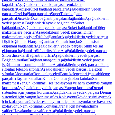
kapakları
Aşağıdakilerin yedek parçası Temizleme
kapakları
Geçişler
Özel bağlantı parçaları
Aşağıdakilerin yedek
parçası Özel bağlantı parçaları
SuperTube bağlantı
parçaları
Dirsekler
Özel bağlantı parçaları
Bağlantılar
Aşağıdakilerin
yedek parçası Bağlantılar
Kaynak bağlantıları
Soket
bağlantıları
Aşağıdakilerin yedek parçası Soket bağlantıları
Diğer
malzemelere geçişler
Aşağıdakilerin yedek parçası Diğer
malzemelere geçişler
Dişli bağlantılar
Aşağıdakilerin yedek parçası
Dişli bağlantılar
Flanş bağlantıları
Faturalı burçlar
Sıhhi tesisat
ekipmanı bağlantıları
Aşağıdakilerin yedek parçası Sıhhi tesisat
ekipmanı bağlantıları
Sifon dirsekleri
Aşağıdakilerin yedek parçası
Sifon dirsekleri
Bağlantı mufları
Aşağıdakilerin yedek parçası
Bağlantı mufları
Bağlantı manşonu
Aşağıdakilerin yedek parçası
Bağlantı manşonu
P tipi sifonlar
Aşağıdakilerin yedek parçası P tipi
sifonlar
Helezon sifonlar
Aşağıdakilerin yedek parçası Helezon
sifonlar
Aksesuarlar
Boru kelepçeleri
Boru kelepçeleri için sabitleme
parçaları
Taşıma kanalları
Kilitler
Contalar
Şablon kutuları
Sarf
malzemesi
Yangın koruması, ses izolasyonu ve nem koruması
Yangın
koruması
Aşağıdakilerin yedek parçası Yangın koruması
Drenaj
sistemleri için yangın koruması
Aşağıdakilerin yedek parçası Drenaj
sistemleri için yangın koruması
Ses izolasyonu
Gövde sesini ayırmak
için izolasyonlar
Gövde sesini ayırmak için izolasyonlar ve hava sesi
izolasyonu
Nem koruması
Contalar
Drenaj için havalandırma
valfleri
Havalandırma valfleri
Aşağıdakilerin yedek parçası