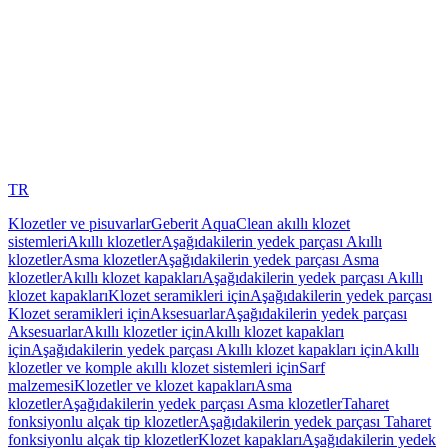
TR
Klozetler ve pisuvarlar
Geberit AquaClean akıllı klozet
sistemleri
Akıllı klozetler
Aşağıdakilerin yedek parçası Akıllı
klozetler
Asma klozetler
Aşağıdakilerin yedek parçası Asma
klozetler
Akıllı klozet kapakları
Aşağıdakilerin yedek parçası Akıllı
klozet kapakları
Klozet seramikleri için
Aşağıdakilerin yedek parçası
Klozet seramikleri için
Aksesuarlar
Aşağıdakilerin yedek parçası
Aksesuarlar
Akıllı klozetler için
Akıllı klozet kapakları
için
Aşağıdakilerin yedek parçası Akıllı klozet kapakları için
Akıllı
klozetler ve komple akıllı klozet sistemleri için
Sarf
malzemesi
Klozetler ve klozet kapakları
Asma
klozetler
Aşağıdakilerin yedek parçası Asma klozetler
Taharet
fonksiyonlu alçak tip klozetler
Aşağıdakilerin yedek parçası Taharet
fonksiyonlu alçak tip klozetler
Klozet kapakları
Aşağıdakilerin yedek