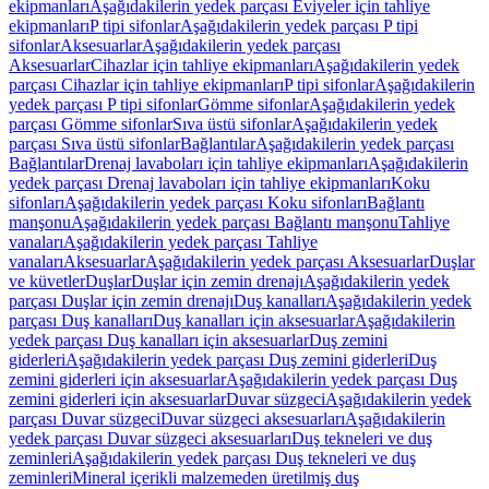
ekipmanları
Aşağıdakilerin yedek parçası Eviyeler için tahliye
ekipmanları
P tipi sifonlar
Aşağıdakilerin yedek parçası P tipi
sifonlar
Aksesuarlar
Aşağıdakilerin yedek parçası
Aksesuarlar
Cihazlar için tahliye ekipmanları
Aşağıdakilerin yedek
parçası Cihazlar için tahliye ekipmanları
P tipi sifonlar
Aşağıdakilerin
yedek parçası P tipi sifonlar
Gömme sifonlar
Aşağıdakilerin yedek
parçası Gömme sifonlar
Sıva üstü sifonlar
Aşağıdakilerin yedek
parçası Sıva üstü sifonlar
Bağlantılar
Aşağıdakilerin yedek parçası
Bağlantılar
Drenaj lavaboları için tahliye ekipmanları
Aşağıdakilerin
yedek parçası Drenaj lavaboları için tahliye ekipmanları
Koku
sifonları
Aşağıdakilerin yedek parçası Koku sifonları
Bağlantı
manşonu
Aşağıdakilerin yedek parçası Bağlantı manşonu
Tahliye
vanaları
Aşağıdakilerin yedek parçası Tahliye
vanaları
Aksesuarlar
Aşağıdakilerin yedek parçası Aksesuarlar
Duşlar
ve küvetler
Duşlar
Duşlar için zemin drenajı
Aşağıdakilerin yedek
parçası Duşlar için zemin drenajı
Duş kanalları
Aşağıdakilerin yedek
parçası Duş kanalları
Duş kanalları için aksesuarlar
Aşağıdakilerin
yedek parçası Duş kanalları için aksesuarlar
Duş zemini
giderleri
Aşağıdakilerin yedek parçası Duş zemini giderleri
Duş
zemini giderleri için aksesuarlar
Aşağıdakilerin yedek parçası Duş
zemini giderleri için aksesuarlar
Duvar süzgeci
Aşağıdakilerin yedek
parçası Duvar süzgeci
Duvar süzgeci aksesuarları
Aşağıdakilerin
yedek parçası Duvar süzgeci aksesuarları
Duş tekneleri ve duş
zeminleri
Aşağıdakilerin yedek parçası Duş tekneleri ve duş
zeminleri
Mineral içerikli malzemeden üretilmiş duş