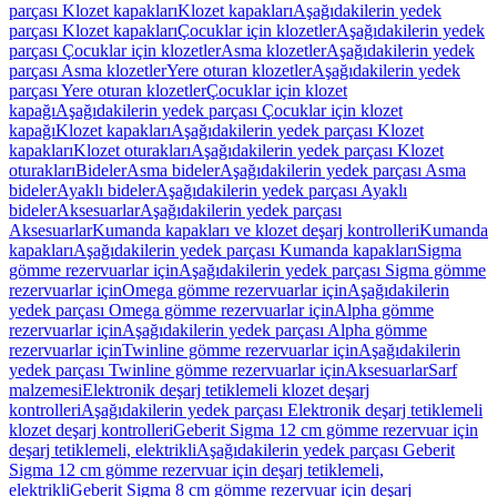
parçası Klozet kapakları
Klozet kapakları
Aşağıdakilerin yedek
parçası Klozet kapakları
Çocuklar için klozetler
Aşağıdakilerin yedek
parçası Çocuklar için klozetler
Asma klozetler
Aşağıdakilerin yedek
parçası Asma klozetler
Yere oturan klozetler
Aşağıdakilerin yedek
parçası Yere oturan klozetler
Çocuklar için klozet
kapağı
Aşağıdakilerin yedek parçası Çocuklar için klozet
kapağı
Klozet kapakları
Aşağıdakilerin yedek parçası Klozet
kapakları
Klozet oturakları
Aşağıdakilerin yedek parçası Klozet
oturakları
Bideler
Asma bideler
Aşağıdakilerin yedek parçası Asma
bideler
Ayaklı bideler
Aşağıdakilerin yedek parçası Ayaklı
bideler
Aksesuarlar
Aşağıdakilerin yedek parçası
Aksesuarlar
Kumanda kapakları ve klozet deşarj kontrolleri
Kumanda
kapakları
Aşağıdakilerin yedek parçası Kumanda kapakları
Sigma
gömme rezervuarlar için
Aşağıdakilerin yedek parçası Sigma gömme
rezervuarlar için
Omega gömme rezervuarlar için
Aşağıdakilerin
yedek parçası Omega gömme rezervuarlar için
Alpha gömme
rezervuarlar için
Aşağıdakilerin yedek parçası Alpha gömme
rezervuarlar için
Twinline gömme rezervuarlar için
Aşağıdakilerin
yedek parçası Twinline gömme rezervuarlar için
Aksesuarlar
Sarf
malzemesi
Elektronik deşarj tetiklemeli klozet deşarj
kontrolleri
Aşağıdakilerin yedek parçası Elektronik deşarj tetiklemeli
klozet deşarj kontrolleri
Geberit Sigma 12 cm gömme rezervuar için
deşarj tetiklemeli, elektrikli
Aşağıdakilerin yedek parçası Geberit
Sigma 12 cm gömme rezervuar için deşarj tetiklemeli,
elektrikli
Geberit Sigma 8 cm gömme rezervuar için deşarj