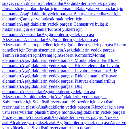
süzgeci olan duşlar için elemanlar
Aşağıdakilerin yedek parçası
Duvar süzgeci olan duşlar için elemanlar
Bataryalar ve cihazlar için
elemanlar
Aşağıdakilerin yedek parçası Bataryalar ve cihazlar için
elemanlar
Çamaşır ve bulaşık makineleri için
elemanlar
Aşağıdakilerin yedek parçası Çamaşır ve bulaşık
makineleri için elemanlar
Konsol yükleri için
elemanlar
Aksesuarlar
Aşağıdakilerin yedek parçası
Aksesuarlar
Aksesuarlar
Aşağıdakilerin yedek parçası
Aksesuarlar
Sistem panelleri için
Aşağıdakilerin yedek parçası Sistem
panelleri için
Temin sistemleri için
Aşağıdakilerin yedek parçası
Temin sistemleri için
Drenaj için
Geberit Kombifix
Montaj
elemanları
Aşağıdakilerin yedek parçası Montaj elemanları
Klozet
elemanları
Aşağıdakilerin yedek parçası Klozet elemanları
Lavabo
elemanları
Aşağıdakilerin yedek parçası Lavabo elemanları
Bide
elemanları
Aşağıdakilerin yedek parçası Bide elemanları
Pisuvar
elemanları
Aşağıdakilerin yedek parçası Pisuvar elemanları
Duş
elemanları
Aşağıdakilerin yedek parçası Duş
elemanları
Aksesuarlar
Aşağıdakilerin yedek parçası
Aksesuarlar
Sabitlemeler için
Aşağıdakilerin yedek parçası
Sabitlemeler için
Sıva üstü rezervuarlar
Klozetler için sıva üstü
rezervuarlar, plastik
Aşağıdakilerin yedek parçası Klozetler için sıva
üstü rezervuarlar, plastik
Yüzeye monte
Aşağıdakilerin yedek parçası
Yüzeye monte
Yüksek asılı
Aşağıdakilerin yedek parçası Yüksek
asılı
Alçak ve yarı yüksek asılı
Aşağıdakilerin yedek parçası Alçak ve
yarı yüksek asılı
Sıva üstü rezervuarlar için deşarj