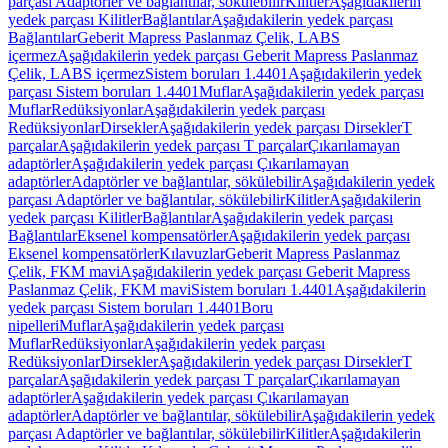
parçası Adaptörler ve bağlantılar, sökülebilir
Kilitler
Aşağıdakilerin
yedek parçası Kilitler
Bağlantılar
Aşağıdakilerin yedek parçası
Bağlantılar
Geberit Mapress Paslanmaz Çelik, LABS
içermez
Aşağıdakilerin yedek parçası Geberit Mapress Paslanmaz
Çelik, LABS içermez
Sistem boruları 1.4401
Aşağıdakilerin yedek
parçası Sistem boruları 1.4401
Muflar
Aşağıdakilerin yedek parçası
Muflar
Redüksiyonlar
Aşağıdakilerin yedek parçası
Redüksiyonlar
Dirsekler
Aşağıdakilerin yedek parçası Dirsekler
T
parçalar
Aşağıdakilerin yedek parçası T parçalar
Çıkarılamayan
adaptörler
Aşağıdakilerin yedek parçası Çıkarılamayan
adaptörler
Adaptörler ve bağlantılar, sökülebilir
Aşağıdakilerin yedek
parçası Adaptörler ve bağlantılar, sökülebilir
Kilitler
Aşağıdakilerin
yedek parçası Kilitler
Bağlantılar
Aşağıdakilerin yedek parçası
Bağlantılar
Eksenel kompensatörler
Aşağıdakilerin yedek parçası
Eksenel kompensatörler
Kılavuzlar
Geberit Mapress Paslanmaz
Çelik, FKM mavi
Aşağıdakilerin yedek parçası Geberit Mapress
Paslanmaz Çelik, FKM mavi
Sistem boruları 1.4401
Aşağıdakilerin
yedek parçası Sistem boruları 1.4401
Boru
nipelleri
Muflar
Aşağıdakilerin yedek parçası
Muflar
Redüksiyonlar
Aşağıdakilerin yedek parçası
Redüksiyonlar
Dirsekler
Aşağıdakilerin yedek parçası Dirsekler
T
parçalar
Aşağıdakilerin yedek parçası T parçalar
Çıkarılamayan
adaptörler
Aşağıdakilerin yedek parçası Çıkarılamayan
adaptörler
Adaptörler ve bağlantılar, sökülebilir
Aşağıdakilerin yedek
parçası Adaptörler ve bağlantılar, sökülebilir
Kilitler
Aşağıdakilerin