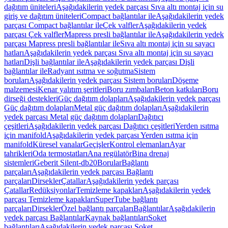
dağıtım üniteleri
Aşağıdakilerin yedek parçası Sıva altı montaj için su
giriş ve dağıtım üniteleri
Compact bağlantılar ile
Aşağıdakilerin yedek
parçası Compact bağlantılar ile
Çek valfler
Aşağıdakilerin yedek
parçası Çek valfler
Mapress presli bağlantılar ile
Aşağıdakilerin yedek
parçası Mapress presli bağlantılar ile
Sıva altı montaj için su sayacı
hatları
Aşağıdakilerin yedek parçası Sıva altı montaj için su sayacı
hatları
Dişli bağlantılar ile
Aşağıdakilerin yedek parçası Dişli
bağlantılar ile
Radyant ısıtma ve soğutma
Sistem
boruları
Aşağıdakilerin yedek parçası Sistem boruları
Döşeme
malzemesi
Kenar yalıtım şeritleri
Boru zımbaları
Beton katkıları
Boru
dirseği destekleri
Güç dağıtım dolapları
Aşağıdakilerin yedek parçası
Güç dağıtım dolapları
Metal güç dağıtım dolapları
Aşağıdakilerin
yedek parçası Metal güç dağıtım dolapları
Dağıtıcı
çeşitleri
Aşağıdakilerin yedek parçası Dağıtıcı çeşitleri
Yerden ısıtma
için manifold
Aşağıdakilerin yedek parçası Yerden ısıtma için
manifold
Küresel vanalar
Geçişler
Kontrol elemanları
Ayar
tahrikleri
Oda termostatları
Ana regülatör
Bina drenaj
sistemleri
Geberit Silent-db20
Borular
Bağlantı
parçaları
Aşağıdakilerin yedek parçası Bağlantı
parçaları
Dirsekler
Çatallar
Aşağıdakilerin yedek parçası
Çatallar
Redüksiyonlar
Temizleme kapakları
Aşağıdakilerin yedek
parçası Temizleme kapakları
SuperTube bağlantı
parçaları
Dirsekler
Özel bağlantı parçaları
Bağlantılar
Aşağıdakilerin
yedek parçası Bağlantılar
Kaynak bağlantıları
Soket
bağlantıları
Aşağıdakilerin yedek parçası Soket