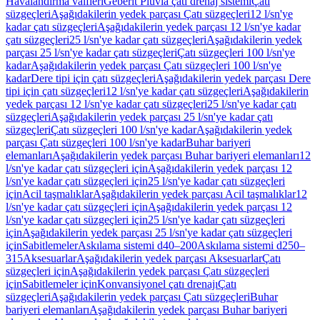
Havalandırma valfleri
Geberit Pluvia çatı drenaj sistemi
Çatı
süzgeçleri
Aşağıdakilerin yedek parçası Çatı süzgeçleri
12 l/sn'ye
kadar çatı süzgeçleri
Aşağıdakilerin yedek parçası 12 l/sn'ye kadar
çatı süzgeçleri
25 l/sn'ye kadar çatı süzgeçleri
Aşağıdakilerin yedek
parçası 25 l/sn'ye kadar çatı süzgeçleri
Çatı süzgeçleri 100 l/sn'ye
kadar
Aşağıdakilerin yedek parçası Çatı süzgeçleri 100 l/sn'ye
kadar
Dere tipi için çatı süzgeçleri
Aşağıdakilerin yedek parçası Dere
tipi için çatı süzgeçleri
12 l/sn'ye kadar çatı süzgeçleri
Aşağıdakilerin
yedek parçası 12 l/sn'ye kadar çatı süzgeçleri
25 l/sn'ye kadar çatı
süzgeçleri
Aşağıdakilerin yedek parçası 25 l/sn'ye kadar çatı
süzgeçleri
Çatı süzgeçleri 100 l/sn'ye kadar
Aşağıdakilerin yedek
parçası Çatı süzgeçleri 100 l/sn'ye kadar
Buhar bariyeri
elemanları
Aşağıdakilerin yedek parçası Buhar bariyeri elemanları
12
l/sn'ye kadar çatı süzgeçleri için
Aşağıdakilerin yedek parçası 12
l/sn'ye kadar çatı süzgeçleri için
25 l/sn'ye kadar çatı süzgeçleri
için
Acil taşmalıklar
Aşağıdakilerin yedek parçası Acil taşmalıklar
12
l/sn'ye kadar çatı süzgeçleri için
Aşağıdakilerin yedek parçası 12
l/sn'ye kadar çatı süzgeçleri için
25 l/sn'ye kadar çatı süzgeçleri
için
Aşağıdakilerin yedek parçası 25 l/sn'ye kadar çatı süzgeçleri
için
Sabitlemeler
Askılama sistemi d40–200
Askılama sistemi d250–
315
Aksesuarlar
Aşağıdakilerin yedek parçası Aksesuarlar
Çatı
süzgeçleri için
Aşağıdakilerin yedek parçası Çatı süzgeçleri
için
Sabitlemeler için
Konvansiyonel çatı drenajı
Çatı
süzgeçleri
Aşağıdakilerin yedek parçası Çatı süzgeçleri
Buhar
bariyeri elemanları
Aşağıdakilerin yedek parçası Buhar bariyeri