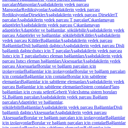
parçaları
Manşonlar
Aşağıdakilerin yedek parçası
Manşonlar
Redüksiyonlar
Aşağıdakilerin yedek parçası
Redüksiyonlar
Dirsekler
Aşağıdakilerin yedek parçası Dirsekler
T
parçalar
Aşağıdakilerin yedek parçası T parçalar
Çıkarılamayan
adaptörler
Aşağıdakilerin yedek parçası Çıkarılamayan
adaptörler
Adaptörler ve bağlantılar, sökülebilir
Aşağıdakilerin yedek
parçası Adaptörler ve bağlantılar, sökülebilir
Kilitler
Aşağıdakilerin
yedek parçası Kilitler
Bağlantılar
Aşağıdakilerin yedek parçası
Bağlantılar
Dişli bağlantılı dağıtıcı
Aşağıdakilerin yedek parçası Dişli
bağlantılı dağıtıcı
Isıtıcı için T parçalar
Aşağıdakilerin yedek parçası
Isıtıcı için T parçalar
Isıtıcı eleman bağlantıları
Aşağıdakilerin yedek
parçası Isıtıcı eleman bağlantıları
Aksesuarlar
Aşağıdakilerin yedek
parçası Aksesuarlar
Borular ve bağlantı parçaları için
izolasyonlar
Bağlantılar için izolasyonlar
Borular ve bağlantı parçaları
için contalar
Bağlantılar için contalar
Borular için sabitleme
elemanları
Bağlantılar için sabitleme elemanları
Aşağıdakilerin yedek
parçası Bağlantılar için sabitleme elemanları
Sistem contaları
Flanş
bağlantıları için cıvata setleri
Geberit Volex
Isıtma sistem boruları
SL
Bağlantı parçaları
Aşağıdakilerin yedek parçası Bağlantı
parçaları
Adaptörler ve bağlantılar,
sökülebilir
Bağlantılar
Aşağıdakilerin yedek parçası Bağlantılar
Dişli
bağlantılı dağıtıcı
Aksesuarlar
Aşağıdakilerin yedek parçası
Aksesuarlar
Borular ve bağlantı parçaları için izolasyonlar
Bağlantılar
için izolasyonlar
Borular ve bağlantı parçaları için contalar
Bağlantılar
için contalar
Borular için sabitleme elemanları
Bağlantılar için