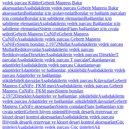
yedek parçası Kilitler
Geberit Mapress Bakır
aksesuarları
Aşağıdakilerin yedek parçası Geberit Mapress Bakır
aksesuarları
Bağlantılar için izolasyonlar
Borular ve bağlantı parçaları
için contalar
Borular için sabitleme elemanları
Bağlantılar için
sabitleme elemanları
Aşağıdakilerin yedek parçası Bağlantılar için
sabitleme elemanları
Sistem contaları
Flanş bağlantıları için cıvata
setleri
Geberit Mapress CuNiFe
Geberit Mapress
CuNiFe
Aşağıdakilerin yedek parçası Geberit Mapress
CuNiFe
Sistem boruları 2.1972
Muflar
Aşağıdakilerin yedek parçası
Muflar
Redüksiyonlar
Aşağıdakilerin yedek parçası
Redüksiyonlar
Dirsekler
Aşağıdakilerin yedek parçası Dirsekler
T
parçalar
Aşağıdakilerin yedek parçası T parçalar
Çıkarılamayan
adaptörler
Aşağıdakilerin yedek parçası Çıkarılamayan
adaptörler
Adaptörler ve bağlantılar, sökülebilir
Aşağıdakilerin yedek
parçası Adaptörler ve bağlantılar,
sökülebilir
Kılavuzlar
Aşağıdakilerin yedek parçası Kılavuzlar
Geberit
Mapress CuNiFe, FKM mavi
Aşağıdakilerin yedek parçası Geberit
Mapress CuNiFe, FKM mavi
Sistem boruları
2.1972
Dirsekler
Adaptörler ve bağlantılar, sökülebilir
Aşağıdakilerin
yedek parçası Adaptörler ve bağlantılar, sökülebilir
Kılavuzlar
Geberit
Mapress CuNiFe aksesuarları
Sistem contaları
Flanş bağlantıları için
cıvata setleri
Geberit hijyen sistemi
Hijyenik deşarjlı rezervuar ve
klozet deşarj kontrol aksesuarları
Aşağıdakilerin yedek parçası
Hijyenik deşarjlı rezervuar ve klozet deşarj kontrol aksesuarları
Güç
üniteleri
Aşağıdakilerin yedek parçası Güç üniteleri
Ağ