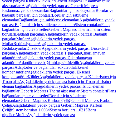
yedek parçası Kilitler
Kılavuzlar
Geberit Mapress Paslanmaz çelik
aksesuarları
Aşağıdakilerin yedek parçası Geberit Mapress
Paslanmaz çelik aksesuarları
Bağlantılar için izolasyonlar
Borular ve
bağlantı parçaları için contalar
Borular için sabitleme
elemanları
Bağlantılar için sabitleme elemanları
Aşağıdakilerin yedek
parçası Bağlantılar için sabitleme elemanları
Sistem contaları
Flanş
bağlantıları için cıvata setleri
Geberit Mapress Therm
Therm sistem
boruları
Bağlantı parçaları
Aşağıdakilerin yedek parçası Bağlantı
parçaları
Muflar
Aşağıdakilerin yedek parçası
Muflar
Redüksiyonlar
Aşağıdakilerin yedek parçası
Redüksiyonlar
Dirsekler
Aşağıdakilerin yedek parçası Dirsekler
T
parçalar
Aşağıdakilerin yedek parçası T parçalar
Çıkarılamayan
adaptörler
Aşağıdakilerin yedek parçası Çıkarılamayan
adaptörler
Adaptörler ve bağlantılar, sökülebilir
Aşağıdakilerin yedek
parçası Adaptörler ve bağlantılar, sökülebilir
Eksenel
kompensatörler
Aşağıdakilerin yedek parçası Eksenel
kompensatörler
Kilitler
Aşağıdakilerin yedek parçası Kilitler
Isıtıcı için
T parçalar
Aşağıdakilerin yedek parçası Isıtıcı için T parçalar
Isıtıcı
eleman bağlantıları
Aşağıdakilerin yedek parçası Isıtıcı eleman
bağlantıları
Geberit Mapress Therm aksesuarları
Sistem contaları
Flanş
bağlantıları için cıvata setleri
Borular için sabitleme
elemanları
Geberit Mapress Karbon Çeliği
Geberit Mapress Karbon
Çeliği
Aşağıdakilerin yedek parçası Geberit Mapress Karbon
Çeliği
Sistem boruları 1.0034
Sistem boruları 1.0215
Boru
nipelleri
Muflar
Aşağıdakilerin yedek parçası