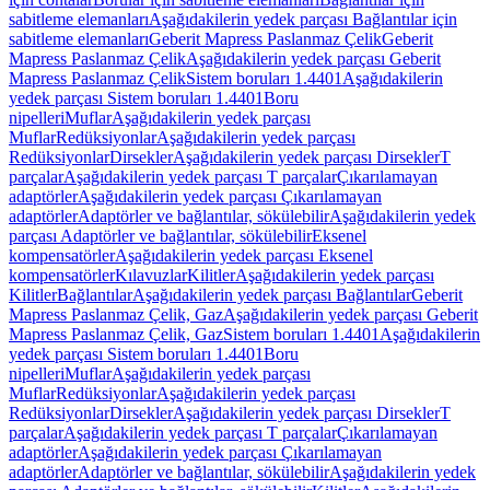
sabitleme elemanları
Aşağıdakilerin yedek parçası Bağlantılar için
sabitleme elemanları
Geberit Mapress Paslanmaz Çelik
Geberit
Mapress Paslanmaz Çelik
Aşağıdakilerin yedek parçası Geberit
Mapress Paslanmaz Çelik
Sistem boruları 1.4401
Aşağıdakilerin
yedek parçası Sistem boruları 1.4401
Boru
nipelleri
Muflar
Aşağıdakilerin yedek parçası
Muflar
Redüksiyonlar
Aşağıdakilerin yedek parçası
Redüksiyonlar
Dirsekler
Aşağıdakilerin yedek parçası Dirsekler
T
parçalar
Aşağıdakilerin yedek parçası T parçalar
Çıkarılamayan
adaptörler
Aşağıdakilerin yedek parçası Çıkarılamayan
adaptörler
Adaptörler ve bağlantılar, sökülebilir
Aşağıdakilerin yedek
parçası Adaptörler ve bağlantılar, sökülebilir
Eksenel
kompensatörler
Aşağıdakilerin yedek parçası Eksenel
kompensatörler
Kılavuzlar
Kilitler
Aşağıdakilerin yedek parçası
Kilitler
Bağlantılar
Aşağıdakilerin yedek parçası Bağlantılar
Geberit
Mapress Paslanmaz Çelik, Gaz
Aşağıdakilerin yedek parçası Geberit
Mapress Paslanmaz Çelik, Gaz
Sistem boruları 1.4401
Aşağıdakilerin
yedek parçası Sistem boruları 1.4401
Boru
nipelleri
Muflar
Aşağıdakilerin yedek parçası
Muflar
Redüksiyonlar
Aşağıdakilerin yedek parçası
Redüksiyonlar
Dirsekler
Aşağıdakilerin yedek parçası Dirsekler
T
parçalar
Aşağıdakilerin yedek parçası T parçalar
Çıkarılamayan
adaptörler
Aşağıdakilerin yedek parçası Çıkarılamayan
adaptörler
Adaptörler ve bağlantılar, sökülebilir
Aşağıdakilerin yedek