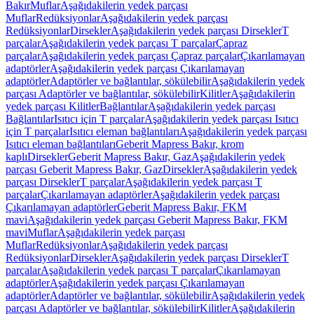
Bakır
Muflar
Aşağıdakilerin yedek parçası
Muflar
Redüksiyonlar
Aşağıdakilerin yedek parçası
Redüksiyonlar
Dirsekler
Aşağıdakilerin yedek parçası Dirsekler
T
parçalar
Aşağıdakilerin yedek parçası T parçalar
Çapraz
parçalar
Aşağıdakilerin yedek parçası Çapraz parçalar
Çıkarılamayan
adaptörler
Aşağıdakilerin yedek parçası Çıkarılamayan
adaptörler
Adaptörler ve bağlantılar, sökülebilir
Aşağıdakilerin yedek
parçası Adaptörler ve bağlantılar, sökülebilir
Kilitler
Aşağıdakilerin
yedek parçası Kilitler
Bağlantılar
Aşağıdakilerin yedek parçası
Bağlantılar
Isıtıcı için T parçalar
Aşağıdakilerin yedek parçası Isıtıcı
için T parçalar
Isıtıcı eleman bağlantıları
Aşağıdakilerin yedek parçası
Isıtıcı eleman bağlantıları
Geberit Mapress Bakır, krom
kaplı
Dirsekler
Geberit Mapress Bakır, Gaz
Aşağıdakilerin yedek
parçası Geberit Mapress Bakır, Gaz
Dirsekler
Aşağıdakilerin yedek
parçası Dirsekler
T parçalar
Aşağıdakilerin yedek parçası T
parçalar
Çıkarılamayan adaptörler
Aşağıdakilerin yedek parçası
Çıkarılamayan adaptörler
Geberit Mapress Bakır, FKM
mavi
Aşağıdakilerin yedek parçası Geberit Mapress Bakır, FKM
mavi
Muflar
Aşağıdakilerin yedek parçası
Muflar
Redüksiyonlar
Aşağıdakilerin yedek parçası
Redüksiyonlar
Dirsekler
Aşağıdakilerin yedek parçası Dirsekler
T
parçalar
Aşağıdakilerin yedek parçası T parçalar
Çıkarılamayan
adaptörler
Aşağıdakilerin yedek parçası Çıkarılamayan
adaptörler
Adaptörler ve bağlantılar, sökülebilir
Aşağıdakilerin yedek
parçası Adaptörler ve bağlantılar, sökülebilir
Kilitler
Aşağıdakilerin