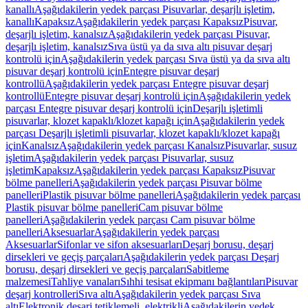
kanallı
Aşağıdakilerin yedek parçası Pisuvarlar, deşarjlı işletim,
kanallı
Kapaksız
Aşağıdakilerin yedek parçası Kapaksız
Pisuvar,
deşarjlı işletim, kanalsız
Aşağıdakilerin yedek parçası Pisuvar,
deşarjlı işletim, kanalsız
Sıva üstü ya da sıva altı pisuvar deşarj
kontrolü için
Aşağıdakilerin yedek parçası Sıva üstü ya da sıva altı
pisuvar deşarj kontrolü için
Entegre pisuvar deşarj
kontrollü
Aşağıdakilerin yedek parçası Entegre pisuvar deşarj
kontrollü
Entegre pisuvar deşarj kontrolü için
Aşağıdakilerin yedek
parçası Entegre pisuvar deşarj kontrolü için
Deşarjlı işletimli
pisuvarlar, klozet kapaklı/klozet kapağı için
Aşağıdakilerin yedek
parçası Deşarjlı işletimli pisuvarlar, klozet kapaklı/klozet kapağı
için
Kanalsız
Aşağıdakilerin yedek parçası Kanalsız
Pisuvarlar, susuz
işletim
Aşağıdakilerin yedek parçası Pisuvarlar, susuz
işletim
Kapaksız
Aşağıdakilerin yedek parçası Kapaksız
Pisuvar
bölme panelleri
Aşağıdakilerin yedek parçası Pisuvar bölme
panelleri
Plastik pisuvar bölme panelleri
Aşağıdakilerin yedek parçası
Plastik pisuvar bölme panelleri
Cam pisuvar bölme
panelleri
Aşağıdakilerin yedek parçası Cam pisuvar bölme
panelleri
Aksesuarlar
Aşağıdakilerin yedek parçası
Aksesuarlar
Sifonlar ve sifon aksesuarları
Deşarj borusu, deşarj
dirsekleri ve geçiş parçaları
Aşağıdakilerin yedek parçası Deşarj
borusu, deşarj dirsekleri ve geçiş parçaları
Sabitleme
malzemesi
Tahliye vanaları
Sıhhi tesisat ekipmanı bağlantıları
Pisuvar
deşarj kontrolleri
Sıva altı
Aşağıdakilerin yedek parçası Sıva
altı
Elektronik deşarj tetiklemeli, elektrikli
Aşağıdakilerin yedek