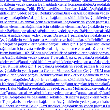
ıdakilerin yedek parçası Bağlantılar
Eksenel kompensatörler
Aşağıdakile
Mapress Paslanmaz Çelik, FKM mavi
Sistem boruları 1.4401
Aşağıdakileri
ğıdakilerin yedek parçası Redüksiyonlar
Dirsekler
Aşağıdakilerin yedek 
lamayan adaptörler
Adaptörler ve bağlantılar, sökülebilir
Aşağıdakilerin y
it Mapress Paslanmaz çelik aksesuarları
Aşağıdakilerin yedek parçası G
itleme elemanları
Bağlantılar için sabitleme elemanları
Aşağıdakilerin yed
uları
Bağlantı parçaları
Aşağıdakilerin yedek parçası Bağlantı parçaları
M
ekler
Aşağıdakilerin yedek parçası Dirsekler
T parçalar
Aşağıdakilerin ye
Aşağıdakilerin yedek parçası Adaptörler ve bağlantılar, sökülebilir
Eksen
 T parçalar
Aşağıdakilerin yedek parçası Isıtıcı için T parçalar
Isıtıcı elem
ağlantıları için cıvata setleri
Borular için sabitleme elemanları
Geberit M
istem boruları 1.0215
Boru nipelleri
Muflar
Aşağıdakilerin yedek parçası
lar
Aşağıdakilerin yedek parçası T parçalar
Çapraz parçalar
Aşağıdakiler
örler ve bağlantılar, sökülebilir
Aşağıdakilerin yedek parçası Adaptörler 
çası Kilitler
Isıtıcı için T parçalar
Aşağıdakilerin yedek parçası Isıtıcı içi
şağıdakilerin yedek parçası Geberit Mapress Karbon Çeliği, FKM ma
ğıdakilerin yedek parçası Redüksiyonlar
Dirsekler
Aşağıdakilerin yedek 
lamayan adaptörler
Adaptörler ve bağlantılar, sökülebilir
Aşağıdakilerin y
 Karbon Çeliği aksesuarları
Borular ve bağlantı parçaları için contalar
B
press Bakır
Muflar
Aşağıdakilerin yedek parçası Muflar
Redüksiyonlar
Aş
alar
Çapraz parçalar
Aşağıdakilerin yedek parçası Çapraz parçalar
Çıkarı
rçası Adaptörler ve bağlantılar, sökülebilir
Kilitler
Aşağıdakilerin yedek 
in T parçalar
Isıtıcı eleman bağlantıları
Aşağıdakilerin yedek parçası Isıtıc
sı Geberit Mapress Bakır, Gaz
Dirsekler
Aşağıdakilerin yedek parçası Di