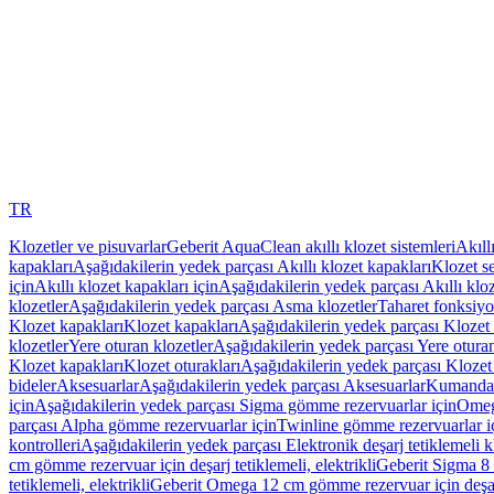
TR
Klozetler ve pisuvarlar
Geberit AquaClean akıllı klozet sistemleri
Akıll
kapakları
Aşağıdakilerin yedek parçası Akıllı klozet kapakları
Klozet se
için
Akıllı klozet kapakları için
Aşağıdakilerin yedek parçası Akıllı kloz
klozetler
Aşağıdakilerin yedek parçası Asma klozetler
Taharet fonksiyon
Klozet kapakları
Klozet kapakları
Aşağıdakilerin yedek parçası Klozet 
klozetler
Yere oturan klozetler
Aşağıdakilerin yedek parçası Yere oturan
Klozet kapakları
Klozet oturakları
Aşağıdakilerin yedek parçası Klozet 
bideler
Aksesuarlar
Aşağıdakilerin yedek parçası Aksesuarlar
Kumanda k
için
Aşağıdakilerin yedek parçası Sigma gömme rezervuarlar için
Omeg
parçası Alpha gömme rezervuarlar için
Twinline gömme rezervuarlar i
kontrolleri
Aşağıdakilerin yedek parçası Elektronik deşarj tetiklemeli kl
cm gömme rezervuar için deşarj tetiklemeli, elektrikli
Geberit Sigma 8 c
tetiklemeli, elektrikli
Geberit Omega 12 cm gömme rezervuar için deşarj 