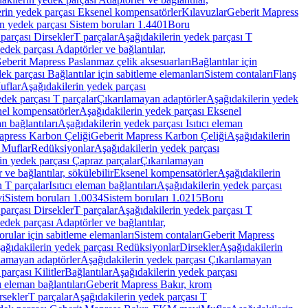
rin yedek parçası Eksenel kompensatörler
Kılavuzlar
Geberit Mapress
n yedek parçası Sistem boruları 1.4401
Boru
parçası Dirsekler
T parçalar
Aşağıdakilerin yedek parçası T
edek parçası Adaptörler ve bağlantılar,
eberit Mapress Paslanmaz çelik aksesuarları
Bağlantılar için
ek parçası Bağlantılar için sabitleme elemanları
Sistem contaları
Flanş
uflar
Aşağıdakilerin yedek parçası
dek parçası T parçalar
Çıkarılamayan adaptörler
Aşağıdakilerin yedek
el kompensatörler
Aşağıdakilerin yedek parçası Eksenel
an bağlantıları
Aşağıdakilerin yedek parçası Isıtıcı eleman
apress Karbon Çeliği
Geberit Mapress Karbon Çeliği
Aşağıdakilerin
 Muflar
Redüksiyonlar
Aşağıdakilerin yedek parçası
in yedek parçası Çapraz parçalar
Çıkarılamayan
ve bağlantılar, sökülebilir
Eksenel kompensatörler
Aşağıdakilerin
n T parçalar
Isıtıcı eleman bağlantıları
Aşağıdakilerin yedek parçası
vi
Sistem boruları 1.0034
Sistem boruları 1.0215
Boru
parçası Dirsekler
T parçalar
Aşağıdakilerin yedek parçası T
edek parçası Adaptörler ve bağlantılar,
orular için sabitleme elemanları
Sistem contaları
Geberit Mapress
ağıdakilerin yedek parçası Redüksiyonlar
Dirsekler
Aşağıdakilerin
lamayan adaptörler
Aşağıdakilerin yedek parçası Çıkarılamayan
parçası Kilitler
Bağlantılar
Aşağıdakilerin yedek parçası
ı eleman bağlantıları
Geberit Mapress Bakır, krom
rsekler
T parçalar
Aşağıdakilerin yedek parçası T