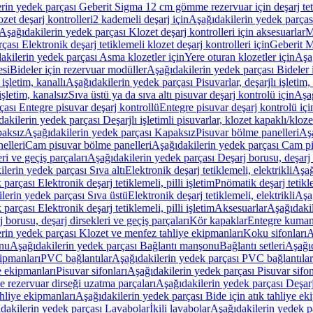
rin yedek parçası Geberit Sigma 12 cm gömme rezervuar için deşarj tetik
zet deşarj kontrolleri
2 kademeli deşarj için
Aşağıdakilerin yedek parçası
Aşağıdakilerin yedek parçası Klozet deşarj kontrolleri için aksesuarlar
M
ası Elektronik deşarj tetiklemeli klozet deşarj kontrolleri için
Geberit M
akilerin yedek parçası Asma klozetler için
Yere oturan klozetler için
Aşağ
esi
Bideler için rezervuar modüller
Aşağıdakilerin yedek parçası Bideler 
 işletim, kanallı
Aşağıdakilerin yedek parçası Pisuvarlar, deşarjlı işletim, 
işletim, kanalsız
Sıva üstü ya da sıva altı pisuvar deşarj kontrolü için
Aşağ
ası Entegre pisuvar deşarj kontrollü
Entegre pisuvar deşarj kontrolü içi
akilerin yedek parçası Deşarjlı işletimli pisuvarlar, klozet kapaklı/kloze
aksız
Aşağıdakilerin yedek parçası Kapaksız
Pisuvar bölme panelleri
Aşa
elleri
Cam pisuvar bölme panelleri
Aşağıdakilerin yedek parçası Cam pi
ri ve geçiş parçaları
Aşağıdakilerin yedek parçası Deşarj borusu, deşarj d
lerin yedek parçası Sıva altı
Elektronik deşarj tetiklemeli, elektrikli
Aşağ
parçası Elektronik deşarj tetiklemeli, pilli işletim
Pnömatik deşarj tetikl
lerin yedek parçası Sıva üstü
Elektronik deşarj tetiklemeli, elektrikli
Aşağ
parçası Elektronik deşarj tetiklemeli, pilli işletim
Aksesuarlar
Aşağıdakil
 borusu, deşarj dirsekleri ve geçiş parçaları
Kör kapaklar
Entegre kuman
rin yedek parçası Klozet ve menfez tahliye ekipmanları
Koku sifonları
A
nu
Aşağıdakilerin yedek parçası Bağlantı manşonu
Bağlantı setleri
Aşağıd
ipmanları
PVC bağlantılar
Aşağıdakilerin yedek parçası PVC bağlantılar
e ekipmanları
Pisuvar sifonları
Aşağıdakilerin yedek parçası Pisuvar sifon
e rezervuar dirseği uzatma parçaları
Aşağıdakilerin yedek parçası Deşarj
ahliye ekipmanları
Aşağıdakilerin yedek parçası Bide için atık tahliye ek
dakilerin yedek parçası Lavabolar
İkili lavabolar
Aşağıdakilerin yedek pa