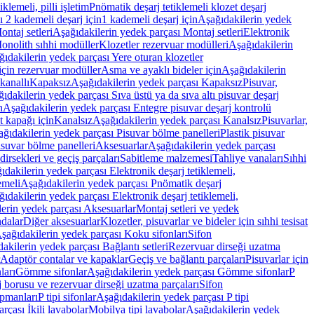
lemeli, pilli işletim
Pnömatik deşarj tetiklemeli klozet deşarj
 2 kademeli deşarj için
1 kademeli deşarj için
Aşağıdakilerin yedek
ontaj setleri
Aşağıdakilerin yedek parçası Montaj setleri
Elektronik
onolith sıhhi modüller
Klozetler rezervuar modülleri
Aşağıdakilerin
ıdakilerin yedek parçası Yere oturan klozetler
için rezervuar modüller
Asma ve ayaklı bideler için
Aşağıdakilerin
kanallı
Kapaksız
Aşağıdakilerin yedek parçası Kapaksız
Pisuvar,
ıdakilerin yedek parçası Sıva üstü ya da sıva altı pisuvar deşarj
n
Aşağıdakilerin yedek parçası Entegre pisuvar deşarj kontrolü
t kapağı için
Kanalsız
Aşağıdakilerin yedek parçası Kanalsız
Pisuvarlar,
ğıdakilerin yedek parçası Pisuvar bölme panelleri
Plastik pisuvar
suvar bölme panelleri
Aksesuarlar
Aşağıdakilerin yedek parçası
irsekleri ve geçiş parçaları
Sabitleme malzemesi
Tahliye vanaları
Sıhhi
ıdakilerin yedek parçası Elektronik deşarj tetiklemeli,
emeli
Aşağıdakilerin yedek parçası Pnömatik deşarj
ıdakilerin yedek parçası Elektronik deşarj tetiklemeli,
erin yedek parçası Aksesuarlar
Montaj setleri ve yedek
dalar
Diğer aksesuarlar
Klozetler, pisuvarlar ve bideler için sıhhi tesisat
şağıdakilerin yedek parçası Koku sifonları
Sifon
akilerin yedek parçası Bağlantı setleri
Rezervuar dirseği uzatma
Adaptör contalar ve kapaklar
Geçiş ve bağlantı parçaları
Pisuvarlar için
ları
Gömme sifonlar
Aşağıdakilerin yedek parçası Gömme sifonlar
P
 borusu ve rezervuar dirseği uzatma parçaları
Sifon
ipmanları
P tipi sifonlar
Aşağıdakilerin yedek parçası P tipi
rçası İkili lavabolar
Mobilya tipi lavabolar
Aşağıdakilerin yedek