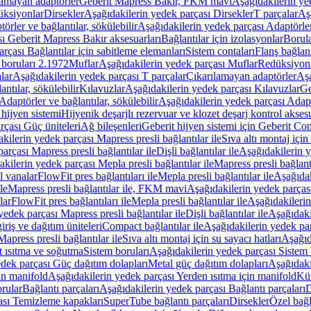
lamayan adaptörler
Geberit Mapress Bakır, FKM mavi
Aşağıdakilerin y
üksiyonlar
Dirsekler
Aşağıdakilerin yedek parçası Dirsekler
T parçalar
Aş
örler ve bağlantılar, sökülebilir
Aşağıdakilerin yedek parçası Adaptörler 
ı Geberit Mapress Bakır aksesuarları
Bağlantılar için izolasyonlar
Borula
rçası Bağlantılar için sabitleme elemanları
Sistem contaları
Flanş bağlantı
 boruları 2.1972
Muflar
Aşağıdakilerin yedek parçası Muflar
Redüksiyon
lar
Aşağıdakilerin yedek parçası T parçalar
Çıkarılamayan adaptörler
Aşa
ntılar, sökülebilir
Kılavuzlar
Aşağıdakilerin yedek parçası Kılavuzlar
Ge
Adaptörler ve bağlantılar, sökülebilir
Aşağıdakilerin yedek parçası Adaptö
 hijyen sistemi
Hijyenik deşarjlı rezervuar ve klozet deşarj kontrol aksesu
rçası Güç üniteleri
Ağ bileşenleri
Geberit hijyen sistemi için Geberit Co
kilerin yedek parçası Mapress presli bağlantılar ile
Sıva altı montaj için
arçası Mapress presli bağlantılar ile
Dişli bağlantılar ile
Aşağıdakilerin ye
kilerin yedek parçası Mepla presli bağlantılar ile
Mapress presli bağlantı
l vanalar
FlowFit pres bağlantıları ile
Mepla presli bağlantılar ile
Aşağıdak
le
Mapress presli bağlantılar ile, FKM mavi
Aşağıdakilerin yedek parças
lar
FlowFit pres bağlantıları ile
Mepla presli bağlantılar ile
Aşağıdakilerin
yedek parçası Mapress presli bağlantılar ile
Dişli bağlantılar ile
Aşağıdakil
iriş ve dağıtım üniteleri
Compact bağlantılar ile
Aşağıdakilerin yedek par
apress presli bağlantılar ile
Sıva altı montaj için su sayacı hatları
Aşağıda
 ısıtma ve soğutma
Sistem boruları
Aşağıdakilerin yedek parçası Sistem 
dek parçası Güç dağıtım dolapları
Metal güç dağıtım dolapları
Aşağıdaki
in manifold
Aşağıdakilerin yedek parçası Yerden ısıtma için manifold
Kür
rular
Bağlantı parçaları
Aşağıdakilerin yedek parçası Bağlantı parçaları
D
ası Temizleme kapakları
SuperTube bağlantı parçaları
Dirsekler
Özel bağl