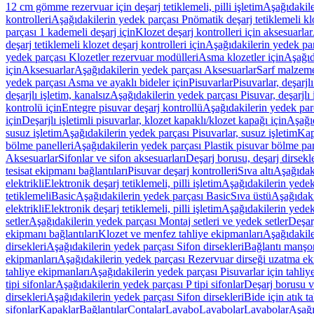
12 cm gömme rezervuar için deşarj tetiklemeli, pilli işletim
Aşağıdakile
kontrolleri
Aşağıdakilerin yedek parçası Pnömatik deşarj tetiklemeli klo
parçası 1 kademeli deşarj için
Klozet deşarj kontrolleri için aksesuarlar
deşarj tetiklemeli klozet deşarj kontrolleri için
Aşağıdakilerin yedek parç
yedek parçası Klozetler rezervuar modülleri
Asma klozetler için
Aşağıd
için
Aksesuarlar
Aşağıdakilerin yedek parçası Aksesuarlar
Sarf malzem
yedek parçası Asma ve ayaklı bideler için
Pisuvarlar
Pisuvarlar, deşarjlı
deşarjlı işletim, kanalsız
Aşağıdakilerin yedek parçası Pisuvar, deşarjlı 
kontrolü için
Entegre pisuvar deşarj kontrollü
Aşağıdakilerin yedek parç
için
Deşarjlı işletimli pisuvarlar, klozet kapaklı/klozet kapağı için
Aşağıd
susuz işletim
Aşağıdakilerin yedek parçası Pisuvarlar, susuz işletim
Kap
bölme panelleri
Aşağıdakilerin yedek parçası Plastik pisuvar bölme pan
Aksesuarlar
Sifonlar ve sifon aksesuarları
Deşarj borusu, deşarj dirsekle
tesisat ekipmanı bağlantıları
Pisuvar deşarj kontrolleri
Sıva altı
Aşağıdaki
elektrikli
Elektronik deşarj tetiklemeli, pilli işletim
Aşağıdakilerin yedek 
tetiklemeli
Basic
Aşağıdakilerin yedek parçası Basic
Sıva üstü
Aşağıdaki
elektrikli
Elektronik deşarj tetiklemeli, pilli işletim
Aşağıdakilerin yedek 
setler
Aşağıdakilerin yedek parçası Montaj setleri ve yedek setler
Deşarj
ekipmanı bağlantıları
Klozet ve menfez tahliye ekipmanları
Aşağıdakile
dirsekleri
Aşağıdakilerin yedek parçası Sifon dirsekleri
Bağlantı manşo
ekipmanları
Aşağıdakilerin yedek parçası Rezervuar dirseği uzatma ek
tahliye ekipmanları
Aşağıdakilerin yedek parçası Pisuvarlar için tahliy
tipi sifonlar
Aşağıdakilerin yedek parçası P tipi sifonlar
Deşarj borusu v
dirsekleri
Aşağıdakilerin yedek parçası Sifon dirsekleri
Bide için atık t
sifonlar
Kapaklar
Bağlantılar
Contalar
Lavabo
Lavabolar
Lavabolar
Aşağı