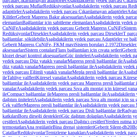
parçalar
Çıkarılamayan adaptörler
Aşağıdakilerin yedek parçası Çıkarı
yedek parçası Muflar
Redüksiyonlar
Aşağıdakilerin yedek parçası Red
adaptörler
Aşağıdakilerin yedek parçası Çıkarılamayan adaptörler
Adapt
Kilitler
Geberit Mapress Bakır aksesuarları
Aşağıdakilerin yedek parças
elemanları
Bağlantılar için sabitleme elemanları
Aşağıdakilerin yedek pa
CuNiFe
Aşağıdakilerin yedek parçası Geberit Mapress CuNiFe
Sistem
Redüksiyonlar
Dirsekler
Aşağıdakilerin yedek parçası Dirsekler
T parça
bağlantılar, sökülebilir
Aşağıdakilerin yedek parçası Adaptörler ve bağla
Geberit Mapress CuNiFe, FKM mavi
Sistem boruları 2.1972
Dirsekler
aksesuarları
Sistem contaları
Flanş bağlantıları için cıvata setleri
Geberit
klozet deşarj kontrol aksesuarları
Güç üniteleri
Aşağıdakilerin yedek pa
yedek parçası Düz yataklı vanalar
Mapress presli bağlantılar ile
Aşağıda
düz yataklı vanalar
Mapress presli bağlantılar ile
Aşağıdakilerin yedek p
yedek parçası Eğimli yataklı vanalar
Mepla presli bağlantılar ile
Aşağıda
ile
Tahliye valfleri
Küresel vanalar
Aşağıdakilerin yedek parçası Kürese
bağlantılar ile
Aşağıdakilerin yedek parçası Mapress presli bağlantılar i
vanalar
Aşağıdakilerin yedek parçası Sıva altı montaj için küresel vana
ile
Compact bağlantılar ile
Mapress presli bağlantılar ile
Aşağıdakilerin 
dağıtım üniteleri
Aşağıdakilerin yedek parçası Sıva altı montaj için su g
Çek valfler
Mapress presli bağlantılar ile
Aşağıdakilerin yedek parçası M
bağlantılar ile
Aşağıdakilerin yedek parçası Dişli bağlantılar ile
Radyant
katkıları
Boru dirseği destekleri
Güç dağıtım dolapları
Aşağıdakilerin ye
çeşitleri
Aşağıdakilerin yedek parçası Dağıtıcı çeşitleri
Yerden ısıtma iç
termostatları
Ana regülatör
Bina drenaj sistemleri
Geberit Silent-db20
Bo
Çatallar
Redüksiyonlar
Temizleme kapakları
Aşağıdakilerin yedek parç