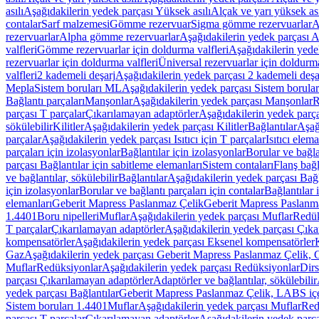
asılı
Aşağıdakilerin yedek parçası Yüksek asılı
Alçak ve yarı yüksek ası
contalar
Sarf malzemesi
Gömme rezervuar
Sigma gömme rezervuarlar
A
rezervuarlar
Alpha gömme rezervuarlar
Aşağıdakilerin yedek parçası 
valfleri
Gömme rezervuarlar için doldurma valfleri
Aşağıdakilerin yede
rezervuarlar için doldurma valfleri
Üniversal rezervuarlar için doldurma
valfleri
2 kademeli deşarj
Aşağıdakilerin yedek parçası 2 kademeli deşa
Mepla
Sistem boruları ML
Aşağıdakilerin yedek parçası Sistem borula
Bağlantı parçaları
Manşonlar
Aşağıdakilerin yedek parçası Manşonlar
R
parçası T parçalar
Çıkarılamayan adaptörler
Aşağıdakilerin yedek parç
sökülebilir
Kilitler
Aşağıdakilerin yedek parçası Kilitler
Bağlantılar
Aşağ
parçalar
Aşağıdakilerin yedek parçası Isıtıcı için T parçalar
Isıtıcı elem
parçaları için izolasyonlar
Bağlantılar için izolasyonlar
Borular ve bağlan
parçası Bağlantılar için sabitleme elemanları
Sistem contaları
Flanş bağla
ve bağlantılar, sökülebilir
Bağlantılar
Aşağıdakilerin yedek parçası Bağl
için izolasyonlar
Borular ve bağlantı parçaları için contalar
Bağlantılar 
elemanları
Geberit Mapress Paslanmaz Çelik
Geberit Mapress Paslanm
1.4401
Boru nipelleri
Muflar
Aşağıdakilerin yedek parçası Muflar
Redük
T parçalar
Çıkarılamayan adaptörler
Aşağıdakilerin yedek parçası Çıka
kompensatörler
Aşağıdakilerin yedek parçası Eksenel kompensatörler
Gaz
Aşağıdakilerin yedek parçası Geberit Mapress Paslanmaz Çelik, 
Muflar
Redüksiyonlar
Aşağıdakilerin yedek parçası Redüksiyonlar
Dirs
parçası Çıkarılamayan adaptörler
Adaptörler ve bağlantılar, sökülebilir
yedek parçası Bağlantılar
Geberit Mapress Paslanmaz Çelik, LABS iç
Sistem boruları 1.4401
Muflar
Aşağıdakilerin yedek parçası Muflar
Red
parçası T parçalar
Çıkarılamayan adaptörler
Aşağıdakilerin yedek parç