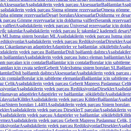
lı
Aksesuarlar
Aşağıdakilerin yedek parçası Aksesuarlar
Bağlantılar
Aşağı
şağıdakilerin yedek parçası Sigma gömme rezervuarlar
Omega gömme r
Alpha gömme rezervuarlar
Deşarj boruları
Aksesuarlar
Doldurma ve deşarj
k parçası Gömme rezervuarlar için doldurma valfleri
Seramik rezervuarla
 valfleri
Aşağıdakilerin yedek parçası Üniversal rezervuarlar için doldu
rj
İç takımlar
Aşağıdakilerin yedek parçası İç takımlar
2 kademeli deşarj
A
rı ML
Isıtma sistem boruları ML
Aşağıdakilerin yedek parçası Isıtma sis
edüksiyonlar
Aşağıdakilerin yedek parçası Redüksiyonlar
Dirsekler
Aşağ
ası Çıkarılamayan adaptörler
Adaptörler ve bağlantılar, sökülebilir
Aşağıd
ıdakilerin yedek parçası Bağlantılar
Dişli bağlantılı dağıtıcı
Aşağıdakileri
an bağlantıları
Aşağıdakilerin yedek parçası Isıtıcı eleman bağlantıları
Aks
tı parçaları için contalar
Bağlantılar için contalar
Borular için sabitleme
ntıları için cıvata setleri
Geberit Volex
Isıtma sistem boruları SL
Bağlantı
antılar
Dişli bağlantılı dağıtıcı
Aksesuarlar
Aşağıdakilerin yedek parçası 
için contalar
Borular için sabitleme elemanları
Bağlantılar için sabitleme 
az Çelik
Aşağıdakilerin yedek parçası Geberit Mapress Paslanmaz Çeli
siyonlar
Aşağıdakilerin yedek parçası Redüksiyonlar
Dirsekler
Aşağıdak
rılamayan adaptörler
Adaptörler ve bağlantılar, sökülebilir
Aşağıdakilerin
Kılavuzlar
Kilitler
Aşağıdakilerin yedek parçası Kilitler
Bağlantılar
Aşağıda
Gaz
Sistem boruları 1.4401
Aşağıdakilerin yedek parçası Sistem boruları
ekler
Aşağıdakilerin yedek parçası Dirsekler
T parçalar
Aşağıdakilerin ye
Aşağıdakilerin yedek parçası Adaptörler ve bağlantılar, sökülebilir
Kilitl
ermez
Aşağıdakilerin yedek parçası Geberit Mapress Paslanmaz Çelik
üksiyonlar
Aşağıdakilerin yedek parçası Redüksiyonlar
Dirsekler
Aşağıda
ası Çıkarılamayan adaptörler
Adaptörler ve bağlantılar, sökülebilir
Aşağıd