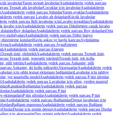
üçük lavabolar
Yarım tezgah lavabolar
Aşağıdakilerin yedek parçası
rçası Tezgah altı lavabolar
Çocuklar için lavabolar
Aşağıdakilerin
r
Aşağıdakilerin yedek parçası Sütunlar
Yarım ayaklar
Aşağıdakilerin
kilerin yedek parçası Lavabo alt dolapları
Küçük lavabolar
erin yedek parçası İkili lavabolar için
Lavabo tezgahları
Aşağıdakilerin
k lavabo için
Aşağıdakilerin yedek parçası Dikdörtgen çanak lavabo
 dolaplar
Boy dolapları
Aşağıdakilerin yedek parçası Boy dolapları
Orta
nyo mobilyaları
Aşağıdakilerin yedek parçası Diğer banyo
 düzenleme kutuları
Havlu askısı ve havlu kancası
Aydınlatma
Ayna
Aşağıdakilerin yedek parçası Ayna
Entegre
alı
Aşağıdakilerin yedek parçası Entegre
ı
Tezgah üstü, elektrikli
Aşağıdakilerin yedek parçası Tezgah üstü,
çası Tezgah üstü, jeneratör işletimli
Tezgah üstü, tek kollu
e, pilli işletim
Aşağıdakilerin yedek parçası Ankastre, pilli
parçası Ankastre, iki kollu mikserler
Aksesuarlar
Aşağıdakilerin yedek
boları için sıhhi tesisat ekipmanı bağlantıları
Lavabolar için tahliye
onlar, yer tasarruflu model
Aşağıdakilerin yedek parçası P tipi sifonlar,
l
Aşağıdakilerin yedek parçası Lavabolar için sifon, yerden tasarruf
ıları
Kapaklar
Bağlantılar
Aşağıdakilerin yedek parçası
sifonlar
Aşağıdakilerin yedek parçası P tipi
ye ekipmanları
P tipi sifonlar
Aşağıdakilerin yedek parçası P tipi
ılar
Aşağıdakilerin yedek parçası Bağlantılar
Drenaj lavaboları için
ifonları
Bağlantı manşonu
Aşağıdakilerin yedek parçası Bağlantı
er
Duşlar
Duşlar için zemin drenajı
Aşağıdakilerin yedek parçası Duşlar
lları için aksesuarlar
Duş zemini giderleri
Aşağıdakilerin yedek