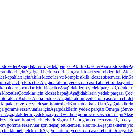
ı klozetler
Aşağıdakilerin yedek parçası Akıllı klozetler
Asma klozetler
Aş
ramikleri için
Aşağıdakilerin yedek parçası Klozet seramikleri için
Akses
et kapakları için
Akıllı klozetler ve komple akıllı klozet sistemleri için
Sa
lu alçak tip klozetler
Aşağıdakilerin yedek parçası Taharet fonksiyonlu 
kapakları
Çocuklar için klozetler
Aşağıdakilerin yedek parçası Çocuklar i
 klozetler
Çocuklar için klozet kapağı
Aşağıdakilerin yedek parçası Çocu
oturakları
Bideler
Asma bideler
Aşağıdakilerin yedek parçası Asma bidel
apakları ve klozet deşarj kontrolleri
Kumanda kapakları
Aşağıdakileri
a gömme rezervuarlar için
Aşağıdakilerin yedek parçası Omega gömme 
çin
Aşağıdakilerin yedek parçası Twinline gömme rezervuarlar için
Akse
ozet deşarj kontrolleri
Geberit Sigma 12 cm gömme rezervuar için deşarj 
m gömme rezervuar için deşarj tetiklemeli, elektrikli
Aşağıdakilerin ye
tetiklemeli, elektrikli
Aşağıdakilerin yedek parçası Geberit Omega 12 c