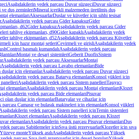
geci
Aşağıdakilerin yedek parçası Duvar süzgeci
Duvar süzgeci
i ve duş zeminleri
Mineral içerikli malzemeden üretilmiş duş
ntaj elemanları
Aksesuarlar
Duşlar ve küvetler için sıhhi tesisat
z
Aşağıdakilerin yedek parçası Gider kapaksız
Gider
ipmanları, d62
Gider kapaksız
Aşağıdakilerin yedek parçası Gider
leri tahliye ekipmanları, d90
Gider kapaklı
Aşağıdakilerin yedek
tler tahliye ekipmanları, d52
Aşağıdakilerin yedek parçası Küvetler
meli için hazır montaj setleri
Çevirmeli ve girişli
Aşağıdakilerin yedek
ushControl basmalı kumandalı
Aşağıdakilerin yedek parçası
lantıları
Montaj ve deşarj sistemleri
Geberit Duofix
Sistem
ar
Aşağıdakilerin yedek parçası Aksesuarlar
Montaj
ı
Aşağıdakilerin yedek parçası Lavabo elemanları
Bide
 duşlar için elemanlar
Aşağıdakilerin yedek parçası Duvar süzgeci
şağıdakilerin yedek parçası Batarya elemanları
Konsol yükleri için
 panelleri
Aşağıdakilerin yedek parçası Sistem panelleri
Taşıyıcı
aj elemanları
Aşağıdakilerin yedek parçası Montaj elemanları
Klozet
şağıdakilerin yedek parçası Bide elemanları
Pisuvar
i olan duşlar için elemanlar
Bataryalar ve cihazlar için
 parçası Çamaşır ve bulaşık makineleri için elemanlar
Konsol yükleri
Aşağıdakilerin yedek parçası Sistem panelleri için
Temin sistemleri
emanları
Klozet elemanları
Aşağıdakilerin yedek parçası Klozet
suvar elemanları
Aşağıdakilerin yedek parçası Pisuvar elemanları
Duş
edek parçası Sabitlemeler için
Sıva üstü rezervuarlar
Klozetler için sıva
ı Yüzeye monte
Yüksek asılı
Aşağıdakilerin yedek parçası Yüksek
yedek parçası Sıva üstü rezervuarlar için deşarj boruları
Yüksek