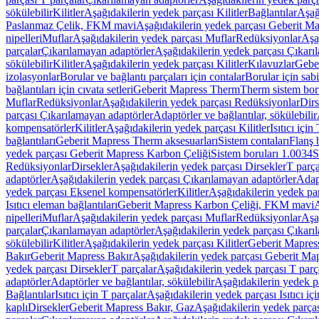
sökülebilir
Kilitler
Aşağıdakilerin yedek parçası Kilitler
Bağlantılar
Aşağ
Paslanmaz Çelik, FKM mavi
Aşağıdakilerin yedek parçası Geberit 
nipelleri
Muflar
Aşağıdakilerin yedek parçası Muflar
Redüksiyonlar
Aşa
parçalar
Çıkarılamayan adaptörler
Aşağıdakilerin yedek parçası Çıkarı
sökülebilir
Kilitler
Aşağıdakilerin yedek parçası Kilitler
Kılavuzlar
Geber
izolasyonlar
Borular ve bağlantı parçaları için contalar
Borular için sab
bağlantıları için cıvata setleri
Geberit Mapress Therm
Therm sistem bor
Muflar
Redüksiyonlar
Aşağıdakilerin yedek parçası Redüksiyonlar
Dirs
parçası Çıkarılamayan adaptörler
Adaptörler ve bağlantılar, sökülebilir
kompensatörler
Kilitler
Aşağıdakilerin yedek parçası Kilitler
Isıtıcı için
bağlantıları
Geberit Mapress Therm aksesuarları
Sistem contaları
Flanş b
yedek parçası Geberit Mapress Karbon Çeliği
Sistem boruları 1.0034
S
Redüksiyonlar
Dirsekler
Aşağıdakilerin yedek parçası Dirsekler
T parça
adaptörler
Aşağıdakilerin yedek parçası Çıkarılamayan adaptörler
Adapt
yedek parçası Eksenel kompensatörler
Kilitler
Aşağıdakilerin yedek par
Isıtıcı eleman bağlantıları
Geberit Mapress Karbon Çeliği, FKM mavi
A
nipelleri
Muflar
Aşağıdakilerin yedek parçası Muflar
Redüksiyonlar
Aşa
parçalar
Çıkarılamayan adaptörler
Aşağıdakilerin yedek parçası Çıkarı
sökülebilir
Kilitler
Aşağıdakilerin yedek parçası Kilitler
Geberit Mapress
Bakır
Geberit Mapress Bakır
Aşağıdakilerin yedek parçası Geberit Ma
yedek parçası Dirsekler
T parçalar
Aşağıdakilerin yedek parçası T parç
adaptörler
Adaptörler ve bağlantılar, sökülebilir
Aşağıdakilerin yedek pa
Bağlantılar
Isıtıcı için T parçalar
Aşağıdakilerin yedek parçası Isıtıcı iç
kaplı
Dirsekler
Geberit Mapress Bakır, Gaz
Aşağıdakilerin yedek parça