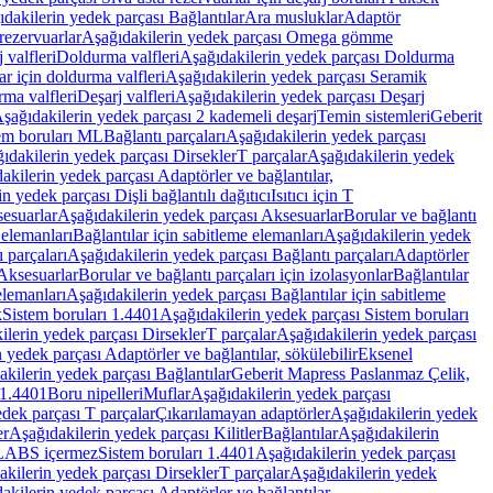
dakilerin yedek parçası Bağlantılar
Ara musluklar
Adaptör
ezervuarlar
Aşağıdakilerin yedek parçası Omega gömme
 valfleri
Doldurma valfleri
Aşağıdakilerin yedek parçası Doldurma
r için doldurma valfleri
Aşağıdakilerin yedek parçası Seramik
rma valfleri
Deşarj valfleri
Aşağıdakilerin yedek parçası Deşarj
şağıdakilerin yedek parçası 2 kademeli deşarj
Temin sistemleri
Geberit
tem boruları ML
Bağlantı parçaları
Aşağıdakilerin yedek parçası
ıdakilerin yedek parçası Dirsekler
T parçalar
Aşağıdakilerin yedek
akilerin yedek parçası Adaptörler ve bağlantılar,
n yedek parçası Dişli bağlantılı dağıtıcı
Isıtıcı için T
esuarlar
Aşağıdakilerin yedek parçası Aksesuarlar
Borular ve bağlantı
 elemanları
Bağlantılar için sabitleme elemanları
Aşağıdakilerin yedek
 parçaları
Aşağıdakilerin yedek parçası Bağlantı parçaları
Adaptörler
Aksesuarlar
Borular ve bağlantı parçaları için izolasyonlar
Bağlantılar
elemanları
Aşağıdakilerin yedek parçası Bağlantılar için sabitleme
k
Sistem boruları 1.4401
Aşağıdakilerin yedek parçası Sistem boruları
ilerin yedek parçası Dirsekler
T parçalar
Aşağıdakilerin yedek parçası
 yedek parçası Adaptörler ve bağlantılar, sökülebilir
Eksenel
kilerin yedek parçası Bağlantılar
Geberit Mapress Paslanmaz Çelik,
 1.4401
Boru nipelleri
Muflar
Aşağıdakilerin yedek parçası
dek parçası T parçalar
Çıkarılamayan adaptörler
Aşağıdakilerin yedek
er
Aşağıdakilerin yedek parçası Kilitler
Bağlantılar
Aşağıdakilerin
, LABS içermez
Sistem boruları 1.4401
Aşağıdakilerin yedek parçası
kilerin yedek parçası Dirsekler
T parçalar
Aşağıdakilerin yedek
akilerin yedek parçası Adaptörler ve bağlantılar,