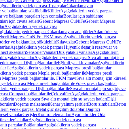
edek parçası Geberit Mapress Bakır, FKM mavi
Muflar
Aşağıdakilerin
ağıdakilerin yedek parçası T parçalar
Çıkarılamayan
ve bağlantılar, sökülebilir
Kilitler
Aşağıdakilerin yedek parçası
r ve bağlantı parçaları için contalar
Borular için sabitleme
ları için cıvata setleri
Geberit Mapress CuNiFe
Geberit Mapress
lar
Aşağıdakilerin yedek parçası
ğıdakilerin yedek parçası Çıkarılamayan adaptörler
Adaptörler ve
berit Mapress CuNiFe, FKM mavi
Aşağıdakilerin yedek parçası
rler ve bağlantılar, sökülebilir
Kılavuzlar
Geberit Mapress CuNiFe
arları
Aşağıdakilerin yedek parçası Hijyenik deşarjlı rezervuar ve
nnect aksesuarı
Sensörler
Vanalar
Düz yataklı vanalar
Aşağıdakilerin
 düz yataklı vanalar
Aşağıdakilerin yedek parçası Sıva altı montaj için
dek parçası Dişli bağlantılar ile
Eğimli yataklı vanalar
Aşağıdakilerin
lar ile
Aşağıdakilerin yedek parçası Mapress presli bağlantılar
ilerin yedek parçası Mepla presli bağlantılar ile
Mapress presli
ı Mapress presli bağlantılar ile, FKM mavi
Sıva altı montaj için küresel
 yedek parçası Mepla presli bağlantılar ile
Volex presli bağlantılar
erin yedek parçası Dişli bağlantılar ile
Sıva altı montaj için su giriş ve
çası Compact bağlantılar ile
Çek valfler
Aşağıdakilerin yedek parçası
kilerin yedek parçası Sıva altı montaj için su sayacı hatları
Dişli
boruları
Döşeme malzemesi
Kenar yalıtım şeritleri
Boru zımbaları
Beton
lerin yedek parçası Metal güç dağıtım dolapları
Dağıtıcı
esel vanalar
Geçişler
Kontrol elemanları
Ayar tahrikleri
Oda
irsekler
Çatallar
Aşağıdakilerin yedek parçası
antı parçaları
Bağlantılar
Aşağıdakilerin yedek parçası