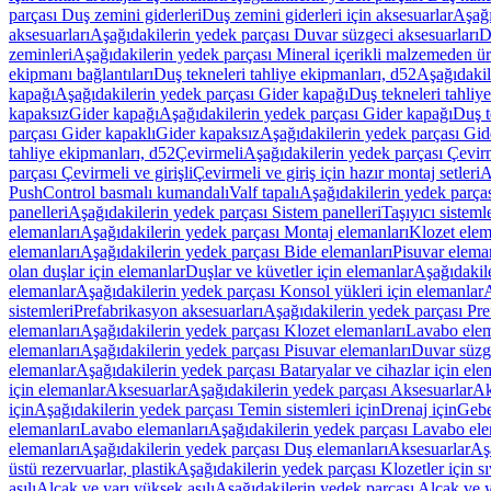
parçası Duş zemini giderleri
Duş zemini giderleri için aksesuarlar
Aşağı
aksesuarları
Aşağıdakilerin yedek parçası Duvar süzgeci aksesuarları
D
zeminleri
Aşağıdakilerin yedek parçası Mineral içerikli malzemeden ür
ekipmanı bağlantıları
Duş tekneleri tahliye ekipmanları, d52
Aşağıdakil
kapağı
Aşağıdakilerin yedek parçası Gider kapağı
Duş tekneleri tahliy
kapaksız
Gider kapağı
Aşağıdakilerin yedek parçası Gider kapağı
Duş t
parçası Gider kapaklı
Gider kapaksız
Aşağıdakilerin yedek parçası Gid
tahliye ekipmanları, d52
Çevirmeli
Aşağıdakilerin yedek parçası Çevir
parçası Çevirmeli ve girişli
Çevirmeli ve giriş için hazır montaj setleri
A
PushControl basmalı kumandalı
Valf tapalı
Aşağıdakilerin yedek parçası
panelleri
Aşağıdakilerin yedek parçası Sistem panelleri
Taşıyıcı sisteml
elemanları
Aşağıdakilerin yedek parçası Montaj elemanları
Klozet elem
elemanları
Aşağıdakilerin yedek parçası Bide elemanları
Pisuvar elema
olan duşlar için elemanlar
Duşlar ve küvetler için elemanlar
Aşağıdakile
elemanlar
Aşağıdakilerin yedek parçası Konsol yükleri için elemanlar
A
sistemleri
Prefabrikasyon aksesuarları
Aşağıdakilerin yedek parçası Pre
elemanları
Aşağıdakilerin yedek parçası Klozet elemanları
Lavabo elem
elemanları
Aşağıdakilerin yedek parçası Pisuvar elemanları
Duvar süzge
elemanlar
Aşağıdakilerin yedek parçası Bataryalar ve cihazlar için ele
için elemanlar
Aksesuarlar
Aşağıdakilerin yedek parçası Aksesuarlar
Ak
için
Aşağıdakilerin yedek parçası Temin sistemleri için
Drenaj için
Gebe
elemanları
Lavabo elemanları
Aşağıdakilerin yedek parçası Lavabo ele
elemanları
Aşağıdakilerin yedek parçası Duş elemanları
Aksesuarlar
Aş
üstü rezervuarlar, plastik
Aşağıdakilerin yedek parçası Klozetler için sıv
asılı
Alçak ve yarı yüksek asılı
Aşağıdakilerin yedek parçası Alçak ve y