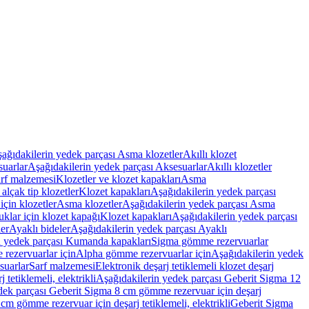
ağıdakilerin yedek parçası Asma klozetler
Akıllı klozet
uarlar
Aşağıdakilerin yedek parçası Aksesuarlar
Akıllı klozetler
rf malzemesi
Klozetler ve klozet kapakları
Asma
alçak tip klozetler
Klozet kapakları
Aşağıdakilerin yedek parçası
çin klozetler
Asma klozetler
Aşağıdakilerin yedek parçası Asma
klar için klozet kapağı
Klozet kapakları
Aşağıdakilerin yedek parçası
er
Ayaklı bideler
Aşağıdakilerin yedek parçası Ayaklı
n yedek parçası Kumanda kapakları
Sigma gömme rezervuarlar
rezervuarlar için
Alpha gömme rezervuarlar için
Aşağıdakilerin yedek
suarlar
Sarf malzemesi
Elektronik deşarj tetiklemeli klozet deşarj
tetiklemeli, elektrikli
Aşağıdakilerin yedek parçası Geberit Sigma 12
dek parçası Geberit Sigma 8 cm gömme rezervuar için deşarj
m gömme rezervuar için deşarj tetiklemeli, elektrikli
Geberit Sigma