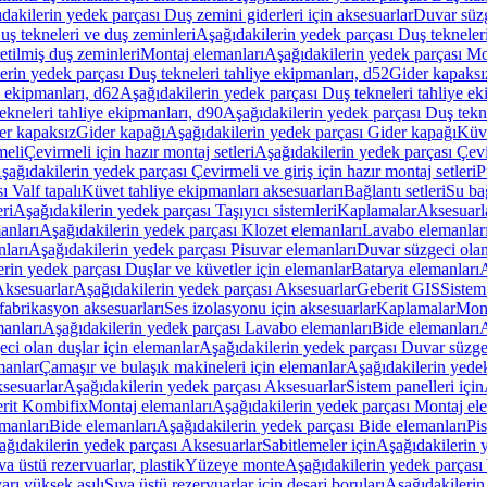
dakilerin yedek parçası Duş zemini giderleri için aksesuarlar
Duvar süz
uş tekneleri ve duş zeminleri
Aşağıdakilerin yedek parçası Duş tekneler
etilmiş duş zeminleri
Montaj elemanları
Aşağıdakilerin yedek parçası Mo
erin yedek parçası Duş tekneleri tahliye ekipmanları, d52
Gider kapaksı
e ekipmanları, d62
Aşağıdakilerin yedek parçası Duş tekneleri tahliye ek
ekneleri tahliye ekipmanları, d90
Aşağıdakilerin yedek parçası Duş tekne
er kapaksız
Gider kapağı
Aşağıdakilerin yedek parçası Gider kapağı
Küve
meli
Çevirmeli için hazır montaj setleri
Aşağıdakilerin yedek parçası Çevir
şağıdakilerin yedek parçası Çevirmeli ve giriş için hazır montaj setleri
P
 Valf tapalı
Küvet tahliye ekipmanları aksesuarları
Bağlantı setleri
Su bağ
eri
Aşağıdakilerin yedek parçası Taşıyıcı sistemleri
Kaplamalar
Aksesuarl
anları
Aşağıdakilerin yedek parçası Klozet elemanları
Lavabo elemanlar
nları
Aşağıdakilerin yedek parçası Pisuvar elemanları
Duvar süzgeci olan
rin yedek parçası Duşlar ve küvetler için elemanlar
Batarya elemanları
A
ksesuarlar
Aşağıdakilerin yedek parçası Aksesuarlar
Geberit GIS
Sistem
fabrikasyon aksesuarları
Ses izolasyonu için aksesuarlar
Kaplamalar
Mont
anları
Aşağıdakilerin yedek parçası Lavabo elemanları
Bide elemanları
A
ci olan duşlar için elemanlar
Aşağıdakilerin yedek parçası Duvar süzgec
manlar
Çamaşır ve bulaşık makineleri için elemanlar
Aşağıdakilerin yedek
sesuarlar
Aşağıdakilerin yedek parçası Aksesuarlar
Sistem panelleri için
rit Kombifix
Montaj elemanları
Aşağıdakilerin yedek parçası Montaj el
manları
Bide elemanları
Aşağıdakilerin yedek parçası Bide elemanları
Pi
ağıdakilerin yedek parçası Aksesuarlar
Sabitlemeler için
Aşağıdakilerin y
a üstü rezervuarlar, plastik
Yüzeye monte
Aşağıdakilerin yedek parças
arı yüksek asılı
Sıva üstü rezervuarlar için deşarj boruları
Aşağıdakilerin 