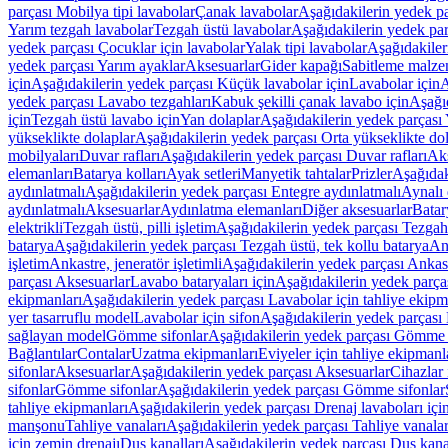
parçası Mobilya tipi lavabolar
Çanak lavabolar
Aşağıdakilerin yedek p
Yarım tezgah lavabolar
Tezgah üstü lavabolar
Aşağıdakilerin yedek par
yedek parçası Çocuklar için lavabolar
Yalak tipi lavabolar
Aşağıdakiler
yedek parçası Yarım ayaklar
Aksesuarlar
Gider kapağı
Sabitleme malze
için
Aşağıdakilerin yedek parçası Küçük lavabolar için
Lavabolar için
A
yedek parçası Lavabo tezgahları
Kabuk şekilli çanak lavabo için
Aşağıd
için
Tezgah üstü lavabo için
Yan dolaplar
Aşağıdakilerin yedek parçası 
yükseklikte dolaplar
Aşağıdakilerin yedek parçası Orta yükseklikte do
mobilyaları
Duvar rafları
Aşağıdakilerin yedek parçası Duvar rafları
Aks
elemanları
Batarya kolları
Ayak setleri
Manyetik tahtalar
Prizler
Aşağıdak
aydınlatmalı
Aşağıdakilerin yedek parçası Entegre aydınlatmalı
Aynalı 
aydınlatmalı
Aksesuarlar
Aydınlatma elemanları
Diğer aksesuarlar
Batar
elektrikli
Tezgah üstü, pilli işletim
Aşağıdakilerin yedek parçası Tezgah ü
batarya
Aşağıdakilerin yedek parçası Tezgah üstü, tek kollu batarya
Ank
işletim
Ankastre, jeneratör işletimli
Aşağıdakilerin yedek parçası Ankastr
parçası Aksesuarlar
Lavabo bataryaları için
Aşağıdakilerin yedek parças
ekipmanları
Aşağıdakilerin yedek parçası Lavabolar için tahliye ekipm
yer tasarruflu model
Lavabolar için sifon
Aşağıdakilerin yedek parçası 
sağlayan model
Gömme sifonlar
Aşağıdakilerin yedek parçası Gömme 
Bağlantılar
Contalar
Uzatma ekipmanları
Eviyeler için tahliye ekipmanl
sifonlar
Aksesuarlar
Aşağıdakilerin yedek parçası Aksesuarlar
Cihazlar 
sifonlar
Gömme sifonlar
Aşağıdakilerin yedek parçası Gömme sifonlar
tahliye ekipmanları
Aşağıdakilerin yedek parçası Drenaj lavaboları içi
manşonu
Tahliye vanaları
Aşağıdakilerin yedek parçası Tahliye vanalar
için zemin drenajı
Duş kanalları
Aşağıdakilerin yedek parçası Duş kana