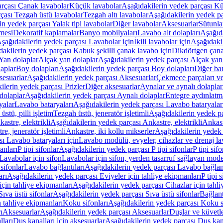
arçası Çanak lavabolar
Küçük lavabolar
Aşağıdakilerin yedek parçası K
çası Tezgah üstü lavabolar
Tezgah altı lavabolar
Aşağıdakilerin yedek pa
in yedek parçası Yalak tipi lavabolar
Diğer lavabolar
Aksesuarlar
Sütunla
mesi
Dekoratif kaplamalar
Banyo mobilyaları
Lavabo alt dolapları
Aşağıda
şağıdakilerin yedek parçası Lavabolar için
İkili lavabolar için
Aşağıdakil
akilerin yedek parçası Kabuk şekilli çanak lavabo için
Dikdörtgen çana
Yan dolaplar
Alçak yan dolaplar
Aşağıdakilerin yedek parçası Alçak yan
laplar
Boy dolapları
Aşağıdakilerin yedek parçası Boy dolapları
Diğer ba
esuarlar
Aşağıdakilerin yedek parçası Aksesuarlar
Çekmece parçaları ve
ilerin yedek parçası Prizler
Diğer aksesuarlar
Aynalar ve aynalı dolaplar
dolaplar
Aşağıdakilerin yedek parçası Aynalı dolaplar
Entegre aydınlatm
yalar
Lavabo bataryaları
Aşağıdakilerin yedek parçası Lavabo bataryalar
stü, pilli işletim
Tezgah üstü, jeneratör işletimli
Aşağıdakilerin yedek par
astre, elektrikli
Aşağıdakilerin yedek parçası Ankastre, elektrikli
Ankastr
e, jeneratör işletimli
Ankastre, iki kollu mikserler
Aşağıdakilerin yedek 
ı Lavabo bataryaları için
Lavabo modülü, evyeler, cihazlar ve drenaj lava
anları
P tipi sifonlar
Aşağıdakilerin yedek parçası P tipi sifonlar
P tipi sif
Lavabolar için sifon
Lavabolar için sifon, yerden tasarruf sağlayan mode
sifonlar
Lavabo bağlantıları
Aşağıdakilerin yedek parçası Lavabo bağlant
arı
Aşağıdakilerin yedek parçası Eviyeler için tahliye ekipmanları
P tipi 
için tahliye ekipmanları
Aşağıdakilerin yedek parçası Cihazlar için tahli
Sıva üstü sifonlar
Aşağıdakilerin yedek parçası Sıva üstü sifonlar
Bağlant
n tahliye ekipmanları
Koku sifonları
Aşağıdakilerin yedek parçası Koku s
ı
Aksesuarlar
Aşağıdakilerin yedek parçası Aksesuarlar
Duşlar ve küvetl
lları
Duş kanalları için aksesuarlar
Aşağıdakilerin yedek parçası Duş kana