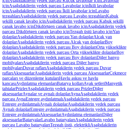
için
Aşağıdakilerin yedek parçası Küçük lavabolar için
Lavabolar
için
Aşağıdakilerin yedek parçası Lavabolar için
İkili lavabolar
için
Aşağıdakilerin yedek parçası İkili lavabolar için
Lavabo
tezgahları
Aşağıdakilerin yedek parçası Lavabo tezgahları
Kabuk
şekilli çanak lavabo için
Aşağıdakilerin yedek parçası Kabuk şekilli
çanak lavabo için
Dikdörtgen çanak lavabo için
Aşağıdakilerin yedek
parçası Dikdörtgen çanak lavabo için
Tezgah üstü lavabo için
Yan
dolaplar
Aşağıdakilerin yedek parçası Yan dolaplar
Alçak yan
dolaplar
Aşağıdakilerin yedek parçası Alçak yan dolaplar
Boy
dolapları
Aşağıdakilerin yedek parçası Boy dolapları
Orta yükseklikte
dolaplar
Aşağıdakilerin yedek parçası Orta yükseklikte dolaplar
Boy
dolapları
Aşağıdakilerin yedek parçası Boy dolapları
Diğer banyo
mobilyaları
Aşağıdakilerin yedek parçası Diğer banyo
mobilyaları
Duvar rafları
Aşağıdakilerin yedek parçası Duvar
rafları
Aksesuarlar
Aşağıdakilerin yedek parçası Aksesuarlar
Çekmece
parçaları ve düzenleme kutuları
Havlu askısı ve havlu
kancası
Aydınlatma elemanları
Batarya kolları
Ayak setleri
Manyetik
tahtalar
Prizler
Aşağıdakilerin yedek parçası Prizler
Diğer
aksesuarlar
Aynalar ve aynalı dolaplar
Ayna
Aşağıdakilerin yedek
parçası Ayna
Entegre aydınlatmalı
Aşağıdakilerin yedek parçası
Entegre aydınlatmalı
Aynalı dolaplar
Aşağıdakilerin yedek parçası
Aynalı dolaplar
Entegre aydınlatmalı
Aşağıdakilerin yedek parçası
Entegre aydınlatmalı
Aksesuarlar
Aydınlatma elemanları
Diğer
aksesuarlar
Bataryalar
Lavabo bataryaları
Aşağıdakilerin yedek
parçası Lavabo bataryaları
Tezgah üstü, elektrikli
Aşağıdakilerin