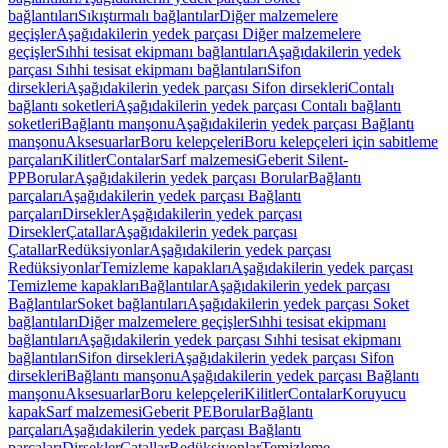
bağlantıları
Sıkıştırmalı bağlantılar
Diğer malzemelere
geçişler
Aşağıdakilerin yedek parçası Diğer malzemelere
geçişler
Sıhhi tesisat ekipmanı bağlantıları
Aşağıdakilerin yedek
parçası Sıhhi tesisat ekipmanı bağlantıları
Sifon
dirsekleri
Aşağıdakilerin yedek parçası Sifon dirsekleri
Contalı
bağlantı soketleri
Aşağıdakilerin yedek parçası Contalı bağlantı
soketleri
Bağlantı manşonu
Aşağıdakilerin yedek parçası Bağlantı
manşonu
Aksesuarlar
Boru kelepçeleri
Boru kelepçeleri için sabitleme
parçaları
Kilitler
Contalar
Sarf malzemesi
Geberit Silent-
PP
Borular
Aşağıdakilerin yedek parçası Borular
Bağlantı
parçaları
Aşağıdakilerin yedek parçası Bağlantı
parçaları
Dirsekler
Aşağıdakilerin yedek parçası
Dirsekler
Çatallar
Aşağıdakilerin yedek parçası
Çatallar
Redüksiyonlar
Aşağıdakilerin yedek parçası
Redüksiyonlar
Temizleme kapakları
Aşağıdakilerin yedek parçası
Temizleme kapakları
Bağlantılar
Aşağıdakilerin yedek parçası
Bağlantılar
Soket bağlantıları
Aşağıdakilerin yedek parçası Soket
bağlantıları
Diğer malzemelere geçişler
Sıhhi tesisat ekipmanı
bağlantıları
Aşağıdakilerin yedek parçası Sıhhi tesisat ekipmanı
bağlantıları
Sifon dirsekleri
Aşağıdakilerin yedek parçası Sifon
dirsekleri
Bağlantı manşonu
Aşağıdakilerin yedek parçası Bağlantı
manşonu
Aksesuarlar
Boru kelepçeleri
Kilitler
Contalar
Koruyucu
kapak
Sarf malzemesi
Geberit PE
Borular
Bağlantı
parçaları
Aşağıdakilerin yedek parçası Bağlantı
parçaları
Dirsekler
Çatallar
Redüksiyonlar
Temizleme