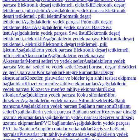
parçası Elektronik deşarj tetiklemeli, elektrikli
Elektronik deşarj
tetiklemeli, pilli işletim
Aşağıdakilerin yedek parçası Elektronik
deşarj tetiklemeli, pilli işletim
Pnömatik deşarj
tetiklemeli
Aşağıdakilerin yedek parçası Pnömatik deşarj
tetiklemeli
Basic
Aşağıdakilerin yedek parçası Basic
Sıva
üstü
Aşağıdakilerin yedek parçası Sıva üstü
Elektronik deşarj
tetiklemeli, elektrikli
Aşağıdakilerin yedek parçası Elektronik deşarj
tetiklemeli, elektrikli
Elektronik deşarj tetiklemeli, pilli
işletim
Aşağıdakilerin yedek parçası Elektronik deşarj tetiklemeli,
pilli işletim
Aksesuarlar
Aşağıdakilerin yedek parçası
Aksesuarlar
Montaj setleri ve yedek setler
Aşağıdakilerin yedek
parçası Montaj setleri ve yedek setler
Deşarj borusu, deşarj dirsekleri
ve geçiş parçaları
Kör kapaklar
Entegre kumandalar
Diğer
aksesuarlar
Klozetler, pisuvarlar ve bideler için sıhhi tesisat ekipmanı
bağlantıları
Klozet ve menfez tahliye ekipmanları
Aşağıdakilerin
yedek parçası Klozet ve menfez tahliye ekipmanları
Koku
sifonları
Aşağıdakilerin yedek parçası Koku sifonları
Sifon
dirsekleri
Aşağıdakilerin yedek parçası Sifon dirsekleri
Bağlantı
manşonu
Aşağıdakilerin yedek parçası Bağlantı manşonu
Bağlantı
setleri
Aşağıdakilerin yedek parçası Bağlantı setleri
Rezervuar dirseği
uzatma ekipmanları
Aşağıdakilerin yedek parçası Rezervuar dirseği
uzatma ekipmanları
PVC bağlantılar
Aşağıdakilerin yedek parçası
PVC bağlantılar
Adaptör contalar ve kapaklar
Geçiş ve bağlantı
parçaları
Pisuvarlar için tahliye ekipmanları
Aşağıdakilerin yedek
parçası Pisuvarlar için tahliye ekipmanları
Pisuvar