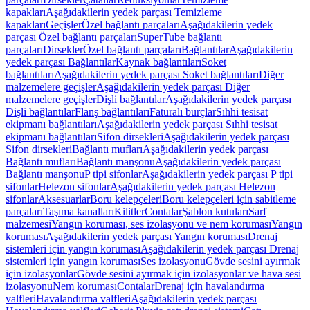
kapakları
Aşağıdakilerin yedek parçası Temizleme
kapakları
Geçişler
Özel bağlantı parçaları
Aşağıdakilerin yedek
parçası Özel bağlantı parçaları
SuperTube bağlantı
parçaları
Dirsekler
Özel bağlantı parçaları
Bağlantılar
Aşağıdakilerin
yedek parçası Bağlantılar
Kaynak bağlantıları
Soket
bağlantıları
Aşağıdakilerin yedek parçası Soket bağlantıları
Diğer
malzemelere geçişler
Aşağıdakilerin yedek parçası Diğer
malzemelere geçişler
Dişli bağlantılar
Aşağıdakilerin yedek parçası
Dişli bağlantılar
Flanş bağlantıları
Faturalı burçlar
Sıhhi tesisat
ekipmanı bağlantıları
Aşağıdakilerin yedek parçası Sıhhi tesisat
ekipmanı bağlantıları
Sifon dirsekleri
Aşağıdakilerin yedek parçası
Sifon dirsekleri
Bağlantı mufları
Aşağıdakilerin yedek parçası
Bağlantı mufları
Bağlantı manşonu
Aşağıdakilerin yedek parçası
Bağlantı manşonu
P tipi sifonlar
Aşağıdakilerin yedek parçası P tipi
sifonlar
Helezon sifonlar
Aşağıdakilerin yedek parçası Helezon
sifonlar
Aksesuarlar
Boru kelepçeleri
Boru kelepçeleri için sabitleme
parçaları
Taşıma kanalları
Kilitler
Contalar
Şablon kutuları
Sarf
malzemesi
Yangın koruması, ses izolasyonu ve nem koruması
Yangın
koruması
Aşağıdakilerin yedek parçası Yangın koruması
Drenaj
sistemleri için yangın koruması
Aşağıdakilerin yedek parçası Drenaj
sistemleri için yangın koruması
Ses izolasyonu
Gövde sesini ayırmak
için izolasyonlar
Gövde sesini ayırmak için izolasyonlar ve hava sesi
izolasyonu
Nem koruması
Contalar
Drenaj için havalandırma
valfleri
Havalandırma valfleri
Aşağıdakilerin yedek parçası