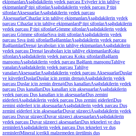
ekipmanları
Aşağıdakilerin yedek parçası Eviyeler için tahliye
ekipmanları
P tipi sifonlar
Aşağıdakilerin yedek parçası P tipi
sifonlar
Aksesuarlar
Aşağıdakilerin yedek parçası
Aksesuarlar
Cihazlar için tahliye ekipmanları
Aşağıdakilerin yedek
parçası Cihazlar için tahliye ekipmanları
P tipi sifonlar
Aşağıdakilerin
yedek parçası P tipi sifonlar
Gömme sifonlar
Aşağıdakilerin yedek
parçası Gömme sifonlar
Sıva üstü sifonlar
Aşağıdakilerin yedek
parçası Sıva üstü sifonlar
Bağlantılar
Aşağıdakilerin yedek parçası
Bağlantılar
Drenaj lavaboları için tahliye ekipmanları
Aşağıdakilerin
yedek parçası Drenaj lavaboları için tahliye ekipmanları
Koku
sifonları
Aşağıdakilerin yedek parçası Koku sifonları
Bağlantı
manşonu
Aşağıdakilerin yedek parçası Bağlantı manşonu
Tahliye
vanaları
Aşağıdakilerin yedek parçası Tahliye
vanaları
Aksesuarlar
Aşağıdakilerin yedek parçası Aksesuarlar
Duşlar
ve küvetler
Duşlar
Duşlar için zemin drenajı
Aşağıdakilerin yedek
parçası Duşlar için zemin drenajı
Duş kanalları
Aşağıdakilerin yedek
parçası Duş kanalları
Duş kanalları için aksesuarlar
Aşağıdakilerin
yedek parçası Duş kanalları için aksesuarlar
Duş zemini
giderleri
Aşağıdakilerin yedek parçası Duş zemini giderleri
Duş
zemini giderleri için aksesuarlar
Aşağıdakilerin yedek parçası Duş
zemini giderleri için aksesuarlar
Duvar süzgeci
Aşağıdakilerin yedek
parçası Duvar süzgeci
Duvar süzgeci aksesuarları
Aşağıdakilerin
yedek parçası Duvar süzgeci aksesuarları
Duş tekneleri ve duş
zeminleri
Aşağıdakilerin yedek parçası Duş tekneleri ve duş
zeminleri
Mineral içerikli malzemeden üretilmiş duş