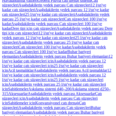
Havalandırma valfleri
Geberit Pluvia çatı drenaj sistemi
Çatı
süzgeçleri
Aşağıdakilerin yedek parçası Çatı süzgeçleri
12 l/sn'ye
kadar çatı süzgeçleri
Aşağıdakilerin yedek parçası 12 l/sn'ye kadar
çatı süzgeçleri
25 l/sn'ye kadar çatı süzgeçleri
Aşağıdakilerin yedek
parçası 25 l/sn'ye kadar çatı süzgeçleri
Çatı süzgeçleri 100 l/sn'ye
kadar
Aşağıdakilerin yedek parçası Çatı süzgeçleri 100 l/sn'ye
kadar
Dere tipi için çatı süzgeçleri
Aşağıdakilerin yedek parçası Dere
tipi için çatı süzgeçleri
12 l/sn'ye kadar çatı süzgeçleri
Aşağıdakilerin
yedek parçası 12 l/sn'ye kadar çatı süzgeçleri
25 l/sn'ye kadar çatı
süzgeçleri
Aşağıdakilerin yedek parçası 25 l/sn'ye kadar çatı
süzgeçleri
Çatı süzgeçleri 100 l/sn'ye kadar
Aşağıdakilerin yedek
parçası Çatı süzgeçleri 100 l/sn'ye kadar
Buhar bariyeri
elemanları
Aşağıdakilerin yedek parçası Buhar bariyeri elemanları
12
l/sn'ye kadar çatı süzgeçleri için
Aşağıdakilerin yedek parçası 12
l/sn'ye kadar çatı süzgeçleri için
25 l/sn'ye kadar çatı süzgeçleri
için
Acil taşmalıklar
Aşağıdakilerin yedek parçası Acil taşmalıklar
12
l/sn'ye kadar çatı süzgeçleri için
Aşağıdakilerin yedek parçası 12
l/sn'ye kadar çatı süzgeçleri için
25 l/sn'ye kadar çatı süzgeçleri
için
Aşağıdakilerin yedek parçası 25 l/sn'ye kadar çatı süzgeçleri
için
Sabitlemeler
Askılama sistemi d40–200
Askılama sistemi d250–
315
Aksesuarlar
Aşağıdakilerin yedek parçası Aksesuarlar
Çatı
süzgeçleri için
Aşağıdakilerin yedek parçası Çatı süzgeçleri
için
Sabitlemeler için
Konvansiyonel çatı drenajı
Çatı
süzgeçleri
Aşağıdakilerin yedek parçası Çatı süzgeçleri
Buhar
bariyeri elemanları
Aşağıdakilerin yedek parçası Buhar bariyeri