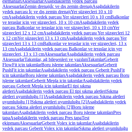
elemanları
Aksesuarlar
Aşağıdakilerin yedek parçası
Aksesuarlar
Zemin drenajı
İç ve dış zemin drenajı
Aşağıdakilerin
yedek parçası İç ve dış zemin drenajı
Yer süzgeçleri 10 x 10
cm
Aşağıdakilerin yedek parçası Yer süzgeçleri 10 x 10 cm
Balkonlar
ve teraslar için yer süzgeçleri, 10 x 10 cm
Aşağıdakilerin yedek
parçası Balkonlar ve teraslar için yer süzgeçleri, 10 x 10 cm
Yer
süzgeçleri 12 x 12 cm
Aşağıdakilerin yedek parçası Yer süzgeçleri 12
x 12 cm
Yer süzgeçleri 13 x 13 cm
Aşağıdakilerin yedek parçası Yer
süzgeçleri 13 x 13 cm
Balkonlar ve teraslar için yer süzgeçleri, 13 x
13 cm
Aşağıdakilerin yedek parçası Balkonlar ve teraslar için yer
süzgeçleri, 13 x 13 cm
Aksesuarlar
Aşağıdakilerin yedek parçası
Aksesuarlar
Takımlar, ağ bileşenleri ve yazılım
Takımlar
Geberit
FlowFit için takımlar
Boru işleme takımları
Aksesuarlar
Geberit
PushFit için takımlar
Aşağıdakilerin yedek parçası Geberit PushFit
için takımlar
Boru işleme takımları
Aşağıdakilerin yedek parçası Boru
işleme takımları
Geberit Mepla için takımlar
Aşağıdakilerin yedek
parçası Geberit Mepla için takımlar
El tipi sıkma
aletleri
Aşağıdakilerin yedek parçası El tipi sıkma aletleri
Sıkma
aletleri uyumluluğu [1]
Aşağıdakilerin yedek parçası Sıkma aletleri
uyumluluğu [1]
Sıkma aletleri uyumluluğu [2]
Aşağıdakilerin yedek
parçası Sıkma aletleri uyumluluğu [2]
Boru işleme
takımları
Aşağıdakilerin yedek parçası Boru işleme takımları
Pres
tapa
Aşağıdakilerin yedek parçası Pres tapa
Test
ekipmanı
Aksesuarlar
Geberit Volex için takımlar
Aşağıdakilerin
yedek parçası Geberit Volex için takımlar
Sıkma aletleri uyumluluğu