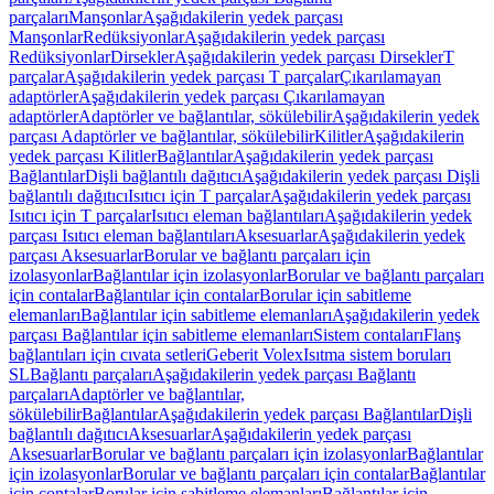
parçaları
Manşonlar
Aşağıdakilerin yedek parçası
Manşonlar
Redüksiyonlar
Aşağıdakilerin yedek parçası
Redüksiyonlar
Dirsekler
Aşağıdakilerin yedek parçası Dirsekler
T
parçalar
Aşağıdakilerin yedek parçası T parçalar
Çıkarılamayan
adaptörler
Aşağıdakilerin yedek parçası Çıkarılamayan
adaptörler
Adaptörler ve bağlantılar, sökülebilir
Aşağıdakilerin yedek
parçası Adaptörler ve bağlantılar, sökülebilir
Kilitler
Aşağıdakilerin
yedek parçası Kilitler
Bağlantılar
Aşağıdakilerin yedek parçası
Bağlantılar
Dişli bağlantılı dağıtıcı
Aşağıdakilerin yedek parçası Dişli
bağlantılı dağıtıcı
Isıtıcı için T parçalar
Aşağıdakilerin yedek parçası
Isıtıcı için T parçalar
Isıtıcı eleman bağlantıları
Aşağıdakilerin yedek
parçası Isıtıcı eleman bağlantıları
Aksesuarlar
Aşağıdakilerin yedek
parçası Aksesuarlar
Borular ve bağlantı parçaları için
izolasyonlar
Bağlantılar için izolasyonlar
Borular ve bağlantı parçaları
için contalar
Bağlantılar için contalar
Borular için sabitleme
elemanları
Bağlantılar için sabitleme elemanları
Aşağıdakilerin yedek
parçası Bağlantılar için sabitleme elemanları
Sistem contaları
Flanş
bağlantıları için cıvata setleri
Geberit Volex
Isıtma sistem boruları
SL
Bağlantı parçaları
Aşağıdakilerin yedek parçası Bağlantı
parçaları
Adaptörler ve bağlantılar,
sökülebilir
Bağlantılar
Aşağıdakilerin yedek parçası Bağlantılar
Dişli
bağlantılı dağıtıcı
Aksesuarlar
Aşağıdakilerin yedek parçası
Aksesuarlar
Borular ve bağlantı parçaları için izolasyonlar
Bağlantılar
için izolasyonlar
Borular ve bağlantı parçaları için contalar
Bağlantılar
için contalar
Borular için sabitleme elemanları
Bağlantılar için