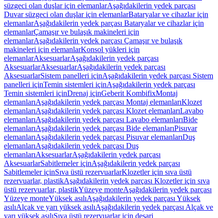
süzgeci olan duşlar için elemanlar
Aşağıdakilerin yedek parçası
Duvar süzgeci olan duşlar için elemanlar
Bataryalar ve cihazlar için
elemanlar
Aşağıdakilerin yedek parçası Bataryalar ve cihazlar için
elemanlar
Çamaşır ve bulaşık makineleri için
elemanlar
Aşağıdakilerin yedek parçası Çamaşır ve bulaşık
makineleri için elemanlar
Konsol yükleri için
elemanlar
Aksesuarlar
Aşağıdakilerin yedek parçası
Aksesuarlar
Aksesuarlar
Aşağıdakilerin yedek parçası
Aksesuarlar
Sistem panelleri için
Aşağıdakilerin yedek parçası Sistem
panelleri için
Temin sistemleri için
Aşağıdakilerin yedek parçası
Temin sistemleri için
Drenaj için
Geberit Kombifix
Montaj
elemanları
Aşağıdakilerin yedek parçası Montaj elemanları
Klozet
elemanları
Aşağıdakilerin yedek parçası Klozet elemanları
Lavabo
elemanları
Aşağıdakilerin yedek parçası Lavabo elemanları
Bide
elemanları
Aşağıdakilerin yedek parçası Bide elemanları
Pisuvar
elemanları
Aşağıdakilerin yedek parçası Pisuvar elemanları
Duş
elemanları
Aşağıdakilerin yedek parçası Duş
elemanları
Aksesuarlar
Aşağıdakilerin yedek parçası
Aksesuarlar
Sabitlemeler için
Aşağıdakilerin yedek parçası
Sabitlemeler için
Sıva üstü rezervuarlar
Klozetler için sıva üstü
rezervuarlar, plastik
Aşağıdakilerin yedek parçası Klozetler için sıva
üstü rezervuarlar, plastik
Yüzeye monte
Aşağıdakilerin yedek parçası
Yüzeye monte
Yüksek asılı
Aşağıdakilerin yedek parçası Yüksek
asılı
Alçak ve yarı yüksek asılı
Aşağıdakilerin yedek parçası Alçak ve
yarı yüksek asılı
Sıva üstü rezervuarlar için deşarj