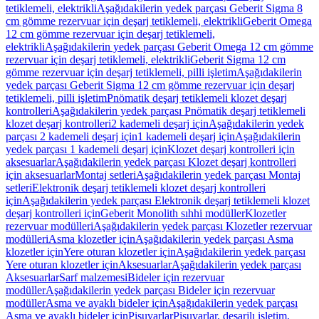
tetiklemeli, elektrikli
Aşağıdakilerin yedek parçası Geberit Sigma 8
cm gömme rezervuar için deşarj tetiklemeli, elektrikli
Geberit Omega
12 cm gömme rezervuar için deşarj tetiklemeli,
elektrikli
Aşağıdakilerin yedek parçası Geberit Omega 12 cm gömme
rezervuar için deşarj tetiklemeli, elektrikli
Geberit Sigma 12 cm
gömme rezervuar için deşarj tetiklemeli, pilli işletim
Aşağıdakilerin
yedek parçası Geberit Sigma 12 cm gömme rezervuar için deşarj
tetiklemeli, pilli işletim
Pnömatik deşarj tetiklemeli klozet deşarj
kontrolleri
Aşağıdakilerin yedek parçası Pnömatik deşarj tetiklemeli
klozet deşarj kontrolleri
2 kademeli deşarj için
Aşağıdakilerin yedek
parçası 2 kademeli deşarj için
1 kademeli deşarj için
Aşağıdakilerin
yedek parçası 1 kademeli deşarj için
Klozet deşarj kontrolleri için
aksesuarlar
Aşağıdakilerin yedek parçası Klozet deşarj kontrolleri
için aksesuarlar
Montaj setleri
Aşağıdakilerin yedek parçası Montaj
setleri
Elektronik deşarj tetiklemeli klozet deşarj kontrolleri
için
Aşağıdakilerin yedek parçası Elektronik deşarj tetiklemeli klozet
deşarj kontrolleri için
Geberit Monolith sıhhi modüller
Klozetler
rezervuar modülleri
Aşağıdakilerin yedek parçası Klozetler rezervuar
modülleri
Asma klozetler için
Aşağıdakilerin yedek parçası Asma
klozetler için
Yere oturan klozetler için
Aşağıdakilerin yedek parçası
Yere oturan klozetler için
Aksesuarlar
Aşağıdakilerin yedek parçası
Aksesuarlar
Sarf malzemesi
Bideler için rezervuar
modüller
Aşağıdakilerin yedek parçası Bideler için rezervuar
modüller
Asma ve ayaklı bideler için
Aşağıdakilerin yedek parçası
Asma ve ayaklı bideler için
Pisuvarlar
Pisuvarlar, deşarjlı işletim,