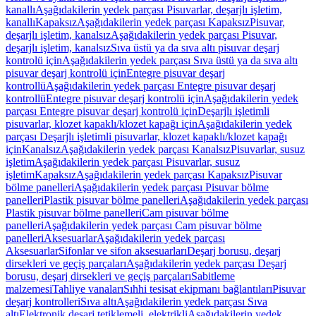
kanallı
Aşağıdakilerin yedek parçası Pisuvarlar, deşarjlı işletim,
kanallı
Kapaksız
Aşağıdakilerin yedek parçası Kapaksız
Pisuvar,
deşarjlı işletim, kanalsız
Aşağıdakilerin yedek parçası Pisuvar,
deşarjlı işletim, kanalsız
Sıva üstü ya da sıva altı pisuvar deşarj
kontrolü için
Aşağıdakilerin yedek parçası Sıva üstü ya da sıva altı
pisuvar deşarj kontrolü için
Entegre pisuvar deşarj
kontrollü
Aşağıdakilerin yedek parçası Entegre pisuvar deşarj
kontrollü
Entegre pisuvar deşarj kontrolü için
Aşağıdakilerin yedek
parçası Entegre pisuvar deşarj kontrolü için
Deşarjlı işletimli
pisuvarlar, klozet kapaklı/klozet kapağı için
Aşağıdakilerin yedek
parçası Deşarjlı işletimli pisuvarlar, klozet kapaklı/klozet kapağı
için
Kanalsız
Aşağıdakilerin yedek parçası Kanalsız
Pisuvarlar, susuz
işletim
Aşağıdakilerin yedek parçası Pisuvarlar, susuz
işletim
Kapaksız
Aşağıdakilerin yedek parçası Kapaksız
Pisuvar
bölme panelleri
Aşağıdakilerin yedek parçası Pisuvar bölme
panelleri
Plastik pisuvar bölme panelleri
Aşağıdakilerin yedek parçası
Plastik pisuvar bölme panelleri
Cam pisuvar bölme
panelleri
Aşağıdakilerin yedek parçası Cam pisuvar bölme
panelleri
Aksesuarlar
Aşağıdakilerin yedek parçası
Aksesuarlar
Sifonlar ve sifon aksesuarları
Deşarj borusu, deşarj
dirsekleri ve geçiş parçaları
Aşağıdakilerin yedek parçası Deşarj
borusu, deşarj dirsekleri ve geçiş parçaları
Sabitleme
malzemesi
Tahliye vanaları
Sıhhi tesisat ekipmanı bağlantıları
Pisuvar
deşarj kontrolleri
Sıva altı
Aşağıdakilerin yedek parçası Sıva
altı
Elektronik deşarj tetiklemeli, elektrikli
Aşağıdakilerin yedek