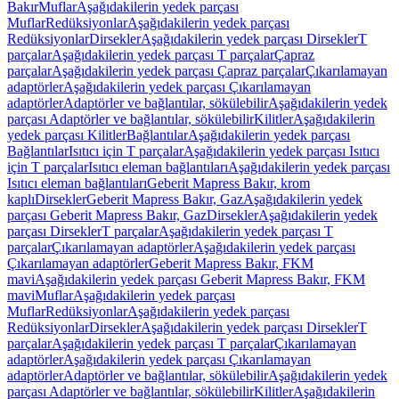
Bakır
Muflar
Aşağıdakilerin yedek parçası
Muflar
Redüksiyonlar
Aşağıdakilerin yedek parçası
Redüksiyonlar
Dirsekler
Aşağıdakilerin yedek parçası Dirsekler
T
parçalar
Aşağıdakilerin yedek parçası T parçalar
Çapraz
parçalar
Aşağıdakilerin yedek parçası Çapraz parçalar
Çıkarılamayan
adaptörler
Aşağıdakilerin yedek parçası Çıkarılamayan
adaptörler
Adaptörler ve bağlantılar, sökülebilir
Aşağıdakilerin yedek
parçası Adaptörler ve bağlantılar, sökülebilir
Kilitler
Aşağıdakilerin
yedek parçası Kilitler
Bağlantılar
Aşağıdakilerin yedek parçası
Bağlantılar
Isıtıcı için T parçalar
Aşağıdakilerin yedek parçası Isıtıcı
için T parçalar
Isıtıcı eleman bağlantıları
Aşağıdakilerin yedek parçası
Isıtıcı eleman bağlantıları
Geberit Mapress Bakır, krom
kaplı
Dirsekler
Geberit Mapress Bakır, Gaz
Aşağıdakilerin yedek
parçası Geberit Mapress Bakır, Gaz
Dirsekler
Aşağıdakilerin yedek
parçası Dirsekler
T parçalar
Aşağıdakilerin yedek parçası T
parçalar
Çıkarılamayan adaptörler
Aşağıdakilerin yedek parçası
Çıkarılamayan adaptörler
Geberit Mapress Bakır, FKM
mavi
Aşağıdakilerin yedek parçası Geberit Mapress Bakır, FKM
mavi
Muflar
Aşağıdakilerin yedek parçası
Muflar
Redüksiyonlar
Aşağıdakilerin yedek parçası
Redüksiyonlar
Dirsekler
Aşağıdakilerin yedek parçası Dirsekler
T
parçalar
Aşağıdakilerin yedek parçası T parçalar
Çıkarılamayan
adaptörler
Aşağıdakilerin yedek parçası Çıkarılamayan
adaptörler
Adaptörler ve bağlantılar, sökülebilir
Aşağıdakilerin yedek
parçası Adaptörler ve bağlantılar, sökülebilir
Kilitler
Aşağıdakilerin