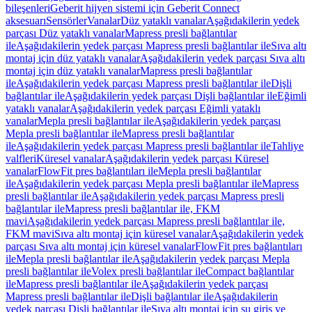
bileşenleri
Geberit hijyen sistemi için Geberit Connect
aksesuarı
Sensörler
Vanalar
Düz yataklı vanalar
Aşağıdakilerin yedek
parçası Düz yataklı vanalar
Mapress presli bağlantılar
ile
Aşağıdakilerin yedek parçası Mapress presli bağlantılar ile
Sıva altı
montaj için düz yataklı vanalar
Aşağıdakilerin yedek parçası Sıva altı
montaj için düz yataklı vanalar
Mapress presli bağlantılar
ile
Aşağıdakilerin yedek parçası Mapress presli bağlantılar ile
Dişli
bağlantılar ile
Aşağıdakilerin yedek parçası Dişli bağlantılar ile
Eğimli
yataklı vanalar
Aşağıdakilerin yedek parçası Eğimli yataklı
vanalar
Mepla presli bağlantılar ile
Aşağıdakilerin yedek parçası
Mepla presli bağlantılar ile
Mapress presli bağlantılar
ile
Aşağıdakilerin yedek parçası Mapress presli bağlantılar ile
Tahliye
valfleri
Küresel vanalar
Aşağıdakilerin yedek parçası Küresel
vanalar
FlowFit pres bağlantıları ile
Mepla presli bağlantılar
ile
Aşağıdakilerin yedek parçası Mepla presli bağlantılar ile
Mapress
presli bağlantılar ile
Aşağıdakilerin yedek parçası Mapress presli
bağlantılar ile
Mapress presli bağlantılar ile, FKM
mavi
Aşağıdakilerin yedek parçası Mapress presli bağlantılar ile,
FKM mavi
Sıva altı montaj için küresel vanalar
Aşağıdakilerin yedek
parçası Sıva altı montaj için küresel vanalar
FlowFit pres bağlantıları
ile
Mepla presli bağlantılar ile
Aşağıdakilerin yedek parçası Mepla
presli bağlantılar ile
Volex presli bağlantılar ile
Compact bağlantılar
ile
Mapress presli bağlantılar ile
Aşağıdakilerin yedek parçası
Mapress presli bağlantılar ile
Dişli bağlantılar ile
Aşağıdakilerin
yedek parçası Dişli bağlantılar ile
Sıva altı montaj için su giriş ve