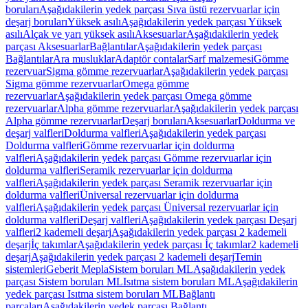
boruları
Aşağıdakilerin yedek parçası Sıva üstü rezervuarlar için
deşarj boruları
Yüksek asılı
Aşağıdakilerin yedek parçası Yüksek
asılı
Alçak ve yarı yüksek asılı
Aksesuarlar
Aşağıdakilerin yedek
parçası Aksesuarlar
Bağlantılar
Aşağıdakilerin yedek parçası
Bağlantılar
Ara musluklar
Adaptör contalar
Sarf malzemesi
Gömme
rezervuar
Sigma gömme rezervuarlar
Aşağıdakilerin yedek parçası
Sigma gömme rezervuarlar
Omega gömme
rezervuarlar
Aşağıdakilerin yedek parçası Omega gömme
rezervuarlar
Alpha gömme rezervuarlar
Aşağıdakilerin yedek parçası
Alpha gömme rezervuarlar
Deşarj boruları
Aksesuarlar
Doldurma ve
deşarj valfleri
Doldurma valfleri
Aşağıdakilerin yedek parçası
Doldurma valfleri
Gömme rezervuarlar için doldurma
valfleri
Aşağıdakilerin yedek parçası Gömme rezervuarlar için
doldurma valfleri
Seramik rezervuarlar için doldurma
valfleri
Aşağıdakilerin yedek parçası Seramik rezervuarlar için
doldurma valfleri
Üniversal rezervuarlar için doldurma
valfleri
Aşağıdakilerin yedek parçası Üniversal rezervuarlar için
doldurma valfleri
Deşarj valfleri
Aşağıdakilerin yedek parçası Deşarj
valfleri
2 kademeli deşarj
Aşağıdakilerin yedek parçası 2 kademeli
deşarj
İç takımlar
Aşağıdakilerin yedek parçası İç takımlar
2 kademeli
deşarj
Aşağıdakilerin yedek parçası 2 kademeli deşarj
Temin
sistemleri
Geberit Mepla
Sistem boruları ML
Aşağıdakilerin yedek
parçası Sistem boruları ML
Isıtma sistem boruları ML
Aşağıdakilerin
yedek parçası Isıtma sistem boruları ML
Bağlantı
parçaları
Aşağıdakilerin yedek parçası Bağlantı