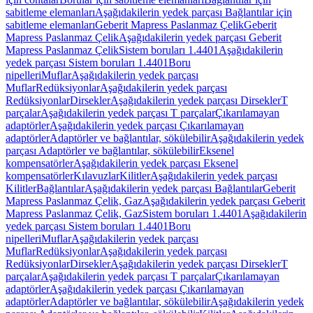
sabitleme elemanları
Aşağıdakilerin yedek parçası Bağlantılar için
sabitleme elemanları
Geberit Mapress Paslanmaz Çelik
Geberit
Mapress Paslanmaz Çelik
Aşağıdakilerin yedek parçası Geberit
Mapress Paslanmaz Çelik
Sistem boruları 1.4401
Aşağıdakilerin
yedek parçası Sistem boruları 1.4401
Boru
nipelleri
Muflar
Aşağıdakilerin yedek parçası
Muflar
Redüksiyonlar
Aşağıdakilerin yedek parçası
Redüksiyonlar
Dirsekler
Aşağıdakilerin yedek parçası Dirsekler
T
parçalar
Aşağıdakilerin yedek parçası T parçalar
Çıkarılamayan
adaptörler
Aşağıdakilerin yedek parçası Çıkarılamayan
adaptörler
Adaptörler ve bağlantılar, sökülebilir
Aşağıdakilerin yedek
parçası Adaptörler ve bağlantılar, sökülebilir
Eksenel
kompensatörler
Aşağıdakilerin yedek parçası Eksenel
kompensatörler
Kılavuzlar
Kilitler
Aşağıdakilerin yedek parçası
Kilitler
Bağlantılar
Aşağıdakilerin yedek parçası Bağlantılar
Geberit
Mapress Paslanmaz Çelik, Gaz
Aşağıdakilerin yedek parçası Geberit
Mapress Paslanmaz Çelik, Gaz
Sistem boruları 1.4401
Aşağıdakilerin
yedek parçası Sistem boruları 1.4401
Boru
nipelleri
Muflar
Aşağıdakilerin yedek parçası
Muflar
Redüksiyonlar
Aşağıdakilerin yedek parçası
Redüksiyonlar
Dirsekler
Aşağıdakilerin yedek parçası Dirsekler
T
parçalar
Aşağıdakilerin yedek parçası T parçalar
Çıkarılamayan
adaptörler
Aşağıdakilerin yedek parçası Çıkarılamayan
adaptörler
Adaptörler ve bağlantılar, sökülebilir
Aşağıdakilerin yedek