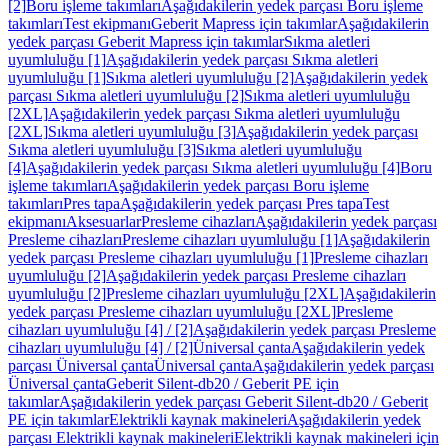
[2]
Boru işleme takımları
Aşağıdakilerin yedek parçası Boru işleme
takımları
Test ekipmanı
Geberit Mapress için takımlar
Aşağıdakilerin
yedek parçası Geberit Mapress için takımlar
Sıkma aletleri
uyumluluğu [1]
Aşağıdakilerin yedek parçası Sıkma aletleri
uyumluluğu [1]
Sıkma aletleri uyumluluğu [2]
Aşağıdakilerin yedek
parçası Sıkma aletleri uyumluluğu [2]
Sıkma aletleri uyumluluğu
[2XL]
Aşağıdakilerin yedek parçası Sıkma aletleri uyumluluğu
[2XL]
Sıkma aletleri uyumluluğu [3]
Aşağıdakilerin yedek parçası
Sıkma aletleri uyumluluğu [3]
Sıkma aletleri uyumluluğu
[4]
Aşağıdakilerin yedek parçası Sıkma aletleri uyumluluğu [4]
Boru
işleme takımları
Aşağıdakilerin yedek parçası Boru işleme
takımları
Pres tapa
Aşağıdakilerin yedek parçası Pres tapa
Test
ekipmanı
Aksesuarlar
Presleme cihazları
Aşağıdakilerin yedek parçası
Presleme cihazları
Presleme cihazları uyumluluğu [1]
Aşağıdakilerin
yedek parçası Presleme cihazları uyumluluğu [1]
Presleme cihazları
uyumluluğu [2]
Aşağıdakilerin yedek parçası Presleme cihazları
uyumluluğu [2]
Presleme cihazları uyumluluğu [2XL]
Aşağıdakilerin
yedek parçası Presleme cihazları uyumluluğu [2XL]
Presleme
cihazları uyumluluğu [4] / [2]
Aşağıdakilerin yedek parçası Presleme
cihazları uyumluluğu [4] / [2]
Üniversal çanta
Aşağıdakilerin yedek
parçası Üniversal çanta
Üniversal çanta
Aşağıdakilerin yedek parçası
Üniversal çanta
Geberit Silent-db20 / Geberit PE için
takımlar
Aşağıdakilerin yedek parçası Geberit Silent-db20 / Geberit
PE için takımlar
Elektrikli kaynak makineleri
Aşağıdakilerin yedek
parçası Elektrikli kaynak makineleri
Elektrikli kaynak makineleri için