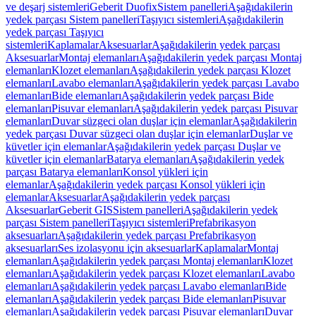
ve deşarj sistemleri
Geberit Duofix
Sistem panelleri
Aşağıdakilerin
yedek parçası Sistem panelleri
Taşıyıcı sistemleri
Aşağıdakilerin
yedek parçası Taşıyıcı
sistemleri
Kaplamalar
Aksesuarlar
Aşağıdakilerin yedek parçası
Aksesuarlar
Montaj elemanları
Aşağıdakilerin yedek parçası Montaj
elemanları
Klozet elemanları
Aşağıdakilerin yedek parçası Klozet
elemanları
Lavabo elemanları
Aşağıdakilerin yedek parçası Lavabo
elemanları
Bide elemanları
Aşağıdakilerin yedek parçası Bide
elemanları
Pisuvar elemanları
Aşağıdakilerin yedek parçası Pisuvar
elemanları
Duvar süzgeci olan duşlar için elemanlar
Aşağıdakilerin
yedek parçası Duvar süzgeci olan duşlar için elemanlar
Duşlar ve
küvetler için elemanlar
Aşağıdakilerin yedek parçası Duşlar ve
küvetler için elemanlar
Batarya elemanları
Aşağıdakilerin yedek
parçası Batarya elemanları
Konsol yükleri için
elemanlar
Aşağıdakilerin yedek parçası Konsol yükleri için
elemanlar
Aksesuarlar
Aşağıdakilerin yedek parçası
Aksesuarlar
Geberit GIS
Sistem panelleri
Aşağıdakilerin yedek
parçası Sistem panelleri
Taşıyıcı sistemleri
Prefabrikasyon
aksesuarları
Aşağıdakilerin yedek parçası Prefabrikasyon
aksesuarları
Ses izolasyonu için aksesuarlar
Kaplamalar
Montaj
elemanları
Aşağıdakilerin yedek parçası Montaj elemanları
Klozet
elemanları
Aşağıdakilerin yedek parçası Klozet elemanları
Lavabo
elemanları
Aşağıdakilerin yedek parçası Lavabo elemanları
Bide
elemanları
Aşağıdakilerin yedek parçası Bide elemanları
Pisuvar
elemanları
Aşağıdakilerin yedek parçası Pisuvar elemanları
Duvar