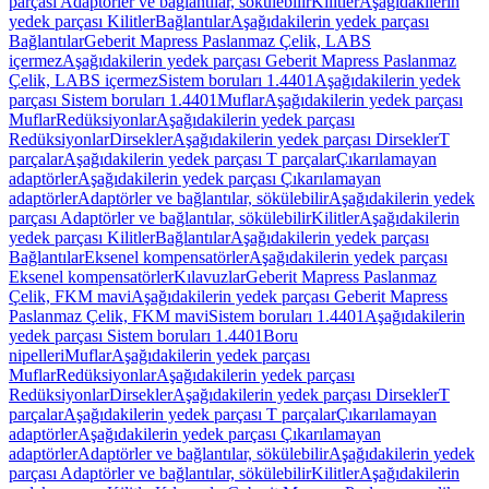
parçası Adaptörler ve bağlantılar, sökülebilir
Kilitler
Aşağıdakilerin
yedek parçası Kilitler
Bağlantılar
Aşağıdakilerin yedek parçası
Bağlantılar
Geberit Mapress Paslanmaz Çelik, LABS
içermez
Aşağıdakilerin yedek parçası Geberit Mapress Paslanmaz
Çelik, LABS içermez
Sistem boruları 1.4401
Aşağıdakilerin yedek
parçası Sistem boruları 1.4401
Muflar
Aşağıdakilerin yedek parçası
Muflar
Redüksiyonlar
Aşağıdakilerin yedek parçası
Redüksiyonlar
Dirsekler
Aşağıdakilerin yedek parçası Dirsekler
T
parçalar
Aşağıdakilerin yedek parçası T parçalar
Çıkarılamayan
adaptörler
Aşağıdakilerin yedek parçası Çıkarılamayan
adaptörler
Adaptörler ve bağlantılar, sökülebilir
Aşağıdakilerin yedek
parçası Adaptörler ve bağlantılar, sökülebilir
Kilitler
Aşağıdakilerin
yedek parçası Kilitler
Bağlantılar
Aşağıdakilerin yedek parçası
Bağlantılar
Eksenel kompensatörler
Aşağıdakilerin yedek parçası
Eksenel kompensatörler
Kılavuzlar
Geberit Mapress Paslanmaz
Çelik, FKM mavi
Aşağıdakilerin yedek parçası Geberit Mapress
Paslanmaz Çelik, FKM mavi
Sistem boruları 1.4401
Aşağıdakilerin
yedek parçası Sistem boruları 1.4401
Boru
nipelleri
Muflar
Aşağıdakilerin yedek parçası
Muflar
Redüksiyonlar
Aşağıdakilerin yedek parçası
Redüksiyonlar
Dirsekler
Aşağıdakilerin yedek parçası Dirsekler
T
parçalar
Aşağıdakilerin yedek parçası T parçalar
Çıkarılamayan
adaptörler
Aşağıdakilerin yedek parçası Çıkarılamayan
adaptörler
Adaptörler ve bağlantılar, sökülebilir
Aşağıdakilerin yedek
parçası Adaptörler ve bağlantılar, sökülebilir
Kilitler
Aşağıdakilerin