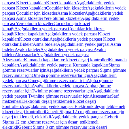
parçası Klozet kapakları
Klozet kapakları
Aşağıdakilerin yedek
parçası Klozet kapakları
Çocuklar için klozetler
Aşağıdakilerin yedek
parçası Çocuklar için klozetler
Asma klozetler
Aşağıdakilerin yedek
parçası Asma klozetler
Yere oturan klozetler
Aşağıdakilerin yedek
parçası Yere oturan klozetler
Çocuklar için klozet
kapağı
Aşağıdakilerin yedek parçası Çocuklar için klozet
kapağı
Klozet kapakları
Aşağıdakilerin yedek parçası Klozet
kapakları
Klozet oturakları
Aşağıdakilerin yedek parçası Klozet
oturakları
Bideler
Asma bideler
Aşağıdakilerin yedek parçası Asma
bideler
Ayaklı bideler
Aşağıdakilerin yedek parçası Ayaklı
bideler
Aksesuarlar
Aşağıdakilerin yedek parçası
Aksesuarlar
Kumanda kapakları ve klozet deşarj kontrolleri
Kumanda
kapakları
Aşağıdakilerin yedek parçası Kumanda kapakları
Sigma
gömme rezervuarlar için
Aşağıdakilerin yedek parçası Sigma gömme
rezervuarlar için
Omega gömme rezervuarlar için
Aşağıdakilerin
yedek parçası Omega gömme rezervuarlar için
Alpha gömme
rezervuarlar için
Aşağıdakilerin yedek parçası Alpha gömme
rezervuarlar için
Twinline gömme rezervuarlar için
Aşağıdakilerin
yedek parçası Twinline gömme rezervuarlar için
Aksesuarlar
Sarf
malzemesi
Elektronik deşarj tetiklemeli klozet deşarj
kontrolleri
Aşağıdakilerin yedek parçası Elektronik deşarj tetiklemeli
klozet deşarj kontrolleri
Geberit Sigma 12 cm gömme rezervuar için
deşarj tetiklemeli, elektrikli
Aşağıdakilerin yedek parçası Geberit
Sigma 12 cm gömme rezervuar için deşarj tetiklemeli,
elektrikli
Geberit Sigma 8 cm gömme rezervuar için deşarj