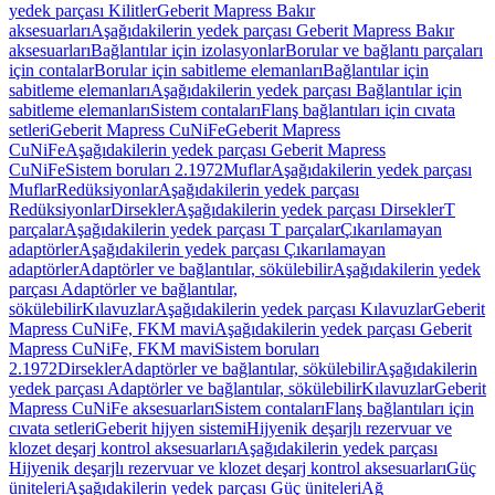
yedek parçası Kilitler
Geberit Mapress Bakır
aksesuarları
Aşağıdakilerin yedek parçası Geberit Mapress Bakır
aksesuarları
Bağlantılar için izolasyonlar
Borular ve bağlantı parçaları
için contalar
Borular için sabitleme elemanları
Bağlantılar için
sabitleme elemanları
Aşağıdakilerin yedek parçası Bağlantılar için
sabitleme elemanları
Sistem contaları
Flanş bağlantıları için cıvata
setleri
Geberit Mapress CuNiFe
Geberit Mapress
CuNiFe
Aşağıdakilerin yedek parçası Geberit Mapress
CuNiFe
Sistem boruları 2.1972
Muflar
Aşağıdakilerin yedek parçası
Muflar
Redüksiyonlar
Aşağıdakilerin yedek parçası
Redüksiyonlar
Dirsekler
Aşağıdakilerin yedek parçası Dirsekler
T
parçalar
Aşağıdakilerin yedek parçası T parçalar
Çıkarılamayan
adaptörler
Aşağıdakilerin yedek parçası Çıkarılamayan
adaptörler
Adaptörler ve bağlantılar, sökülebilir
Aşağıdakilerin yedek
parçası Adaptörler ve bağlantılar,
sökülebilir
Kılavuzlar
Aşağıdakilerin yedek parçası Kılavuzlar
Geberit
Mapress CuNiFe, FKM mavi
Aşağıdakilerin yedek parçası Geberit
Mapress CuNiFe, FKM mavi
Sistem boruları
2.1972
Dirsekler
Adaptörler ve bağlantılar, sökülebilir
Aşağıdakilerin
yedek parçası Adaptörler ve bağlantılar, sökülebilir
Kılavuzlar
Geberit
Mapress CuNiFe aksesuarları
Sistem contaları
Flanş bağlantıları için
cıvata setleri
Geberit hijyen sistemi
Hijyenik deşarjlı rezervuar ve
klozet deşarj kontrol aksesuarları
Aşağıdakilerin yedek parçası
Hijyenik deşarjlı rezervuar ve klozet deşarj kontrol aksesuarları
Güç
üniteleri
Aşağıdakilerin yedek parçası Güç üniteleri
Ağ