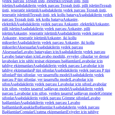
yedek parçası Tezgah üstü, elektrikli
Tezgah üstü, pilli
işletim
Aşağıdakilerin yedek parçası Tezgah üstü, pilli işletim
Tezgah
üstü, jeneratör işletimli
Aşağıdakilerin yedek parçası Tezgah üstü,
jeneratör işletimli
Tezgah üstü, tek kollu batarya
Aşağıdakilerin yedek
parçası Tezgah üstü, tek kollu batarya
Ankastre,
elektrikli
Aşağıdakilerin yedek parçası Ankastre, elektrikli
Ankastre,
pilli işletim
Aşağıdakilerin yedek parçası Ankastre, pilli
işletim
Ankastre, jeneratör işletimli
Aşağıdakilerin yedek parçası
Ankastre, jeneratör işletimli
Ankastre, iki kollu
mikserler
Aşağıdakilerin yedek parçası Ankastre, iki kollu
mikserler
Aksesuarlar
Aşağıdakilerin yedek parçası
Aksesuarlar
Lavabo bataryaları için
Aşağıdakilerin yedek parçası
Lavabo bataryaları için
Lavabo modülü, evyeler, cihazlar ve drenaj
lavaboları için sıhhi tesisat ekipmanı bağlantıları
Lavabolar için
tahliye ekipmanları
Aşağıdakilerin yedek parçası Lavabolar için
tahliye ekipmanları
P tipi sifonlar
Aşağıdakilerin yedek parçası P tipi
sifonlar
P tipi sifonlar, yer tasarruflu model
Aşağıdakilerin yedek
parçası P tipi sifonlar, yer tasarruflu model
Lavabolar için
sifon
Aşağıdakilerin yedek parçası Lavabolar için sifon
Lavabolar
için sifon, yerden tasarruf sağlayan model
Aşağıdakilerin yedek
parçası Lavabolar için sifon, yerden tasarruf sağlayan model
Gömme
sifonlar
Aşağıdakilerin yedek parçası Gömme sifonlar
Lavabo
bağlantıları
Aşağıdakilerin yedek parçası Lavabo
bağlantıları
Kapaklar
Bağlantılar
Aşağıdakilerin yedek parçası
Bağlantılar
Contalar
Uzatma ekipmanları
Eviyeler için tahliye