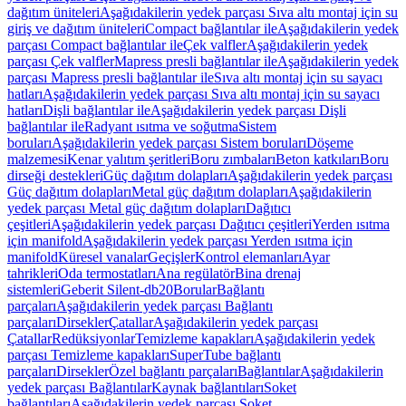
dağıtım üniteleri
Aşağıdakilerin yedek parçası Sıva altı montaj için su
giriş ve dağıtım üniteleri
Compact bağlantılar ile
Aşağıdakilerin yedek
parçası Compact bağlantılar ile
Çek valfler
Aşağıdakilerin yedek
parçası Çek valfler
Mapress presli bağlantılar ile
Aşağıdakilerin yedek
parçası Mapress presli bağlantılar ile
Sıva altı montaj için su sayacı
hatları
Aşağıdakilerin yedek parçası Sıva altı montaj için su sayacı
hatları
Dişli bağlantılar ile
Aşağıdakilerin yedek parçası Dişli
bağlantılar ile
Radyant ısıtma ve soğutma
Sistem
boruları
Aşağıdakilerin yedek parçası Sistem boruları
Döşeme
malzemesi
Kenar yalıtım şeritleri
Boru zımbaları
Beton katkıları
Boru
dirseği destekleri
Güç dağıtım dolapları
Aşağıdakilerin yedek parçası
Güç dağıtım dolapları
Metal güç dağıtım dolapları
Aşağıdakilerin
yedek parçası Metal güç dağıtım dolapları
Dağıtıcı
çeşitleri
Aşağıdakilerin yedek parçası Dağıtıcı çeşitleri
Yerden ısıtma
için manifold
Aşağıdakilerin yedek parçası Yerden ısıtma için
manifold
Küresel vanalar
Geçişler
Kontrol elemanları
Ayar
tahrikleri
Oda termostatları
Ana regülatör
Bina drenaj
sistemleri
Geberit Silent-db20
Borular
Bağlantı
parçaları
Aşağıdakilerin yedek parçası Bağlantı
parçaları
Dirsekler
Çatallar
Aşağıdakilerin yedek parçası
Çatallar
Redüksiyonlar
Temizleme kapakları
Aşağıdakilerin yedek
parçası Temizleme kapakları
SuperTube bağlantı
parçaları
Dirsekler
Özel bağlantı parçaları
Bağlantılar
Aşağıdakilerin
yedek parçası Bağlantılar
Kaynak bağlantıları
Soket
bağlantıları
Aşağıdakilerin yedek parçası Soket