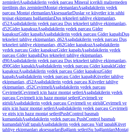
zeminleri
Aşağıdakilerin yedek parçası Mineral içerikli malzemeden
üretilmiş duş zeminleri
Montaj elemanları
Aşağıdakilerin yedek
parçası Montaj elemanları
Aksesuarlar
Duşlar ve küvetler için sıhhi
tesisat ekipmanı bağlantıları
Duş tekneleri tahliye ekipmanları,
d52
Aşağıdakilerin yedek parçası Duş tekneleri tahliye ekipmanları,
d52
Gider kapaksız
Aşağıdakilerin yedek parçası Gider
kapaksız
Gider kapağı
Aşağıdakilerin yedek parçası Gider kapağı
Duş
tekneleri tahliye ekipmanları, d62
Aşağıdakilerin yedek parçası Duş
tekneleri tahliye ekipmanları, d62
Gider kapaksız
Aşağıdakilerin
yedek parçası Gider kapaksız
Gider kapağı
Aşağıdakilerin yedek
parçası Gider kapağı
Duş tekneleri tahliye ekipmanları,
d90
Aşağıdakilerin yedek parçası Duş tekneleri tahliye ekipmanları,
d90
Gider kapaklı
Aşağıdakilerin yedek parçası Gider kapaklı
Gider
kapaksız
Aşağıdakilerin yedek parçası Gider kapaksız
Gider
kapağı
Aşağıdakilerin yedek parçası Gider kapağı
Küvetler tahliye
ekipmanları, d52
Aşağıdakilerin yedek parçası Küvetler tahliye
ekipmanları, d52
Çevirmeli
Aşağıdakilerin yedek parçası
Çevirmeli
Çevirmeli için hazır montaj setleri
Aşağıdakilerin yedek
parçası Çevirmeli için hazır montaj setleri
Çevirmeli ve
girişli
Aşağıdakilerin yedek parçası Çevirmeli ve girişli
Çevirmeli ve
giriş için hazır montaj setleri
Aşağıdakilerin yedek parçası Çevirmeli
ve giriş için hazır montaj setleri
PushControl basmalı
kumandalı
Aşağıdakilerin yedek parçası PushControl basmalı
kumandalı
Valf tapalı
Aşağıdakilerin yedek parçası Valf tapalı
Küvet
tahliye ekipmanları aksesuarları
Bağlantı setleri
Su bağlantıları
Montaj