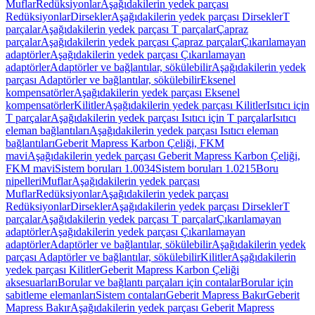
Muflar
Redüksiyonlar
Aşağıdakilerin yedek parçası
Redüksiyonlar
Dirsekler
Aşağıdakilerin yedek parçası Dirsekler
T
parçalar
Aşağıdakilerin yedek parçası T parçalar
Çapraz
parçalar
Aşağıdakilerin yedek parçası Çapraz parçalar
Çıkarılamayan
adaptörler
Aşağıdakilerin yedek parçası Çıkarılamayan
adaptörler
Adaptörler ve bağlantılar, sökülebilir
Aşağıdakilerin yedek
parçası Adaptörler ve bağlantılar, sökülebilir
Eksenel
kompensatörler
Aşağıdakilerin yedek parçası Eksenel
kompensatörler
Kilitler
Aşağıdakilerin yedek parçası Kilitler
Isıtıcı için
T parçalar
Aşağıdakilerin yedek parçası Isıtıcı için T parçalar
Isıtıcı
eleman bağlantıları
Aşağıdakilerin yedek parçası Isıtıcı eleman
bağlantıları
Geberit Mapress Karbon Çeliği, FKM
mavi
Aşağıdakilerin yedek parçası Geberit Mapress Karbon Çeliği,
FKM mavi
Sistem boruları 1.0034
Sistem boruları 1.0215
Boru
nipelleri
Muflar
Aşağıdakilerin yedek parçası
Muflar
Redüksiyonlar
Aşağıdakilerin yedek parçası
Redüksiyonlar
Dirsekler
Aşağıdakilerin yedek parçası Dirsekler
T
parçalar
Aşağıdakilerin yedek parçası T parçalar
Çıkarılamayan
adaptörler
Aşağıdakilerin yedek parçası Çıkarılamayan
adaptörler
Adaptörler ve bağlantılar, sökülebilir
Aşağıdakilerin yedek
parçası Adaptörler ve bağlantılar, sökülebilir
Kilitler
Aşağıdakilerin
yedek parçası Kilitler
Geberit Mapress Karbon Çeliği
aksesuarları
Borular ve bağlantı parçaları için contalar
Borular için
sabitleme elemanları
Sistem contaları
Geberit Mapress Bakır
Geberit
Mapress Bakır
Aşağıdakilerin yedek parçası Geberit Mapress