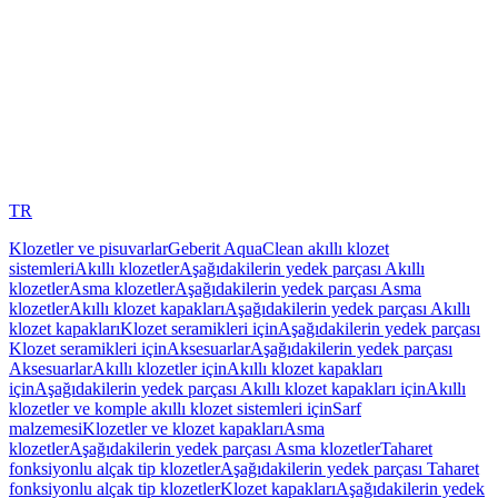
TR
Klozetler ve pisuvarlar
Geberit AquaClean akıllı klozet
sistemleri
Akıllı klozetler
Aşağıdakilerin yedek parçası Akıllı
klozetler
Asma klozetler
Aşağıdakilerin yedek parçası Asma
klozetler
Akıllı klozet kapakları
Aşağıdakilerin yedek parçası Akıllı
klozet kapakları
Klozet seramikleri için
Aşağıdakilerin yedek parçası
Klozet seramikleri için
Aksesuarlar
Aşağıdakilerin yedek parçası
Aksesuarlar
Akıllı klozetler için
Akıllı klozet kapakları
için
Aşağıdakilerin yedek parçası Akıllı klozet kapakları için
Akıllı
klozetler ve komple akıllı klozet sistemleri için
Sarf
malzemesi
Klozetler ve klozet kapakları
Asma
klozetler
Aşağıdakilerin yedek parçası Asma klozetler
Taharet
fonksiyonlu alçak tip klozetler
Aşağıdakilerin yedek parçası Taharet
fonksiyonlu alçak tip klozetler
Klozet kapakları
Aşağıdakilerin yedek