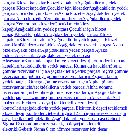
parçası Klozet kapakları
Klozet kapakları
Aşağıdakilerin yedek
parçası Klozet kapakları
Çocuklar için klozetler
Aşağıdakilerin yedek
parçası Çocuklar için klozetler
Asma klozetler
Aşağıdakilerin yedek
parçası Asma klozetler
Yere oturan klozetler
Aşağıdakilerin yedek
parçası Yere oturan klozetler
Çocuklar için klozet
kapağı
Aşağıdakilerin yedek parçası Çocuklar için klozet
kapağı
Klozet kapakları
Aşağıdakilerin yedek parçası Klozet
kapakları
Klozet oturakları
Aşağıdakilerin yedek parçası Klozet
oturakları
Bideler
Asma bideler
Aşağıdakilerin yedek parçası Asma
bideler
Ayaklı bideler
Aşağıdakilerin yedek parçası Ayaklı
bideler
Aksesuarlar
Aşağıdakilerin yedek parçası
Aksesuarlar
Kumanda kapakları ve klozet deşarj kontrolleri
Kumanda
kapakları
Aşağıdakilerin yedek parçası Kumanda kapakları
Sigma
gömme rezervuarlar için
Aşağıdakilerin yedek parçası Sigma gömme
rezervuarlar için
Omega gömme rezervuarlar için
Aşağıdakilerin
yedek parçası Omega gömme rezervuarlar için
Alpha gömme
rezervuarlar için
Aşağıdakilerin yedek parçası Alpha gömme
rezervuarlar için
Twinline gömme rezervuarlar için
Aşağıdakilerin
yedek parçası Twinline gömme rezervuarlar için
Aksesuarlar
Sarf
malzemesi
Elektronik deşarj tetiklemeli klozet deşarj
kontrolleri
Aşağıdakilerin yedek parçası Elektronik deşarj tetiklemeli
klozet deşarj kontrolleri
Geberit Sigma 12 cm gömme rezervuar için
deşarj tetiklemeli, elektrikli
Aşağıdakilerin yedek parçası Geberit
Sigma 12 cm gömme rezervuar için deşarj tetiklemeli,
elektrikli
Geberit Sigma 8 cm gömme rezervuar için deşarj