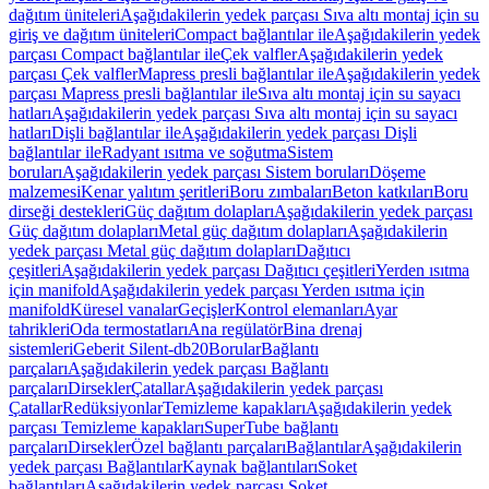
dağıtım üniteleri
Aşağıdakilerin yedek parçası Sıva altı montaj için su
giriş ve dağıtım üniteleri
Compact bağlantılar ile
Aşağıdakilerin yedek
parçası Compact bağlantılar ile
Çek valfler
Aşağıdakilerin yedek
parçası Çek valfler
Mapress presli bağlantılar ile
Aşağıdakilerin yedek
parçası Mapress presli bağlantılar ile
Sıva altı montaj için su sayacı
hatları
Aşağıdakilerin yedek parçası Sıva altı montaj için su sayacı
hatları
Dişli bağlantılar ile
Aşağıdakilerin yedek parçası Dişli
bağlantılar ile
Radyant ısıtma ve soğutma
Sistem
boruları
Aşağıdakilerin yedek parçası Sistem boruları
Döşeme
malzemesi
Kenar yalıtım şeritleri
Boru zımbaları
Beton katkıları
Boru
dirseği destekleri
Güç dağıtım dolapları
Aşağıdakilerin yedek parçası
Güç dağıtım dolapları
Metal güç dağıtım dolapları
Aşağıdakilerin
yedek parçası Metal güç dağıtım dolapları
Dağıtıcı
çeşitleri
Aşağıdakilerin yedek parçası Dağıtıcı çeşitleri
Yerden ısıtma
için manifold
Aşağıdakilerin yedek parçası Yerden ısıtma için
manifold
Küresel vanalar
Geçişler
Kontrol elemanları
Ayar
tahrikleri
Oda termostatları
Ana regülatör
Bina drenaj
sistemleri
Geberit Silent-db20
Borular
Bağlantı
parçaları
Aşağıdakilerin yedek parçası Bağlantı
parçaları
Dirsekler
Çatallar
Aşağıdakilerin yedek parçası
Çatallar
Redüksiyonlar
Temizleme kapakları
Aşağıdakilerin yedek
parçası Temizleme kapakları
SuperTube bağlantı
parçaları
Dirsekler
Özel bağlantı parçaları
Bağlantılar
Aşağıdakilerin
yedek parçası Bağlantılar
Kaynak bağlantıları
Soket
bağlantıları
Aşağıdakilerin yedek parçası Soket