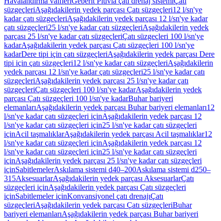
Havalandırma valfleri
Geberit Pluvia çatı drenaj sistemi
Çatı
süzgeçleri
Aşağıdakilerin yedek parçası Çatı süzgeçleri
12 l/sn'ye
kadar çatı süzgeçleri
Aşağıdakilerin yedek parçası 12 l/sn'ye kadar
çatı süzgeçleri
25 l/sn'ye kadar çatı süzgeçleri
Aşağıdakilerin yedek
parçası 25 l/sn'ye kadar çatı süzgeçleri
Çatı süzgeçleri 100 l/sn'ye
kadar
Aşağıdakilerin yedek parçası Çatı süzgeçleri 100 l/sn'ye
kadar
Dere tipi için çatı süzgeçleri
Aşağıdakilerin yedek parçası Dere
tipi için çatı süzgeçleri
12 l/sn'ye kadar çatı süzgeçleri
Aşağıdakilerin
yedek parçası 12 l/sn'ye kadar çatı süzgeçleri
25 l/sn'ye kadar çatı
süzgeçleri
Aşağıdakilerin yedek parçası 25 l/sn'ye kadar çatı
süzgeçleri
Çatı süzgeçleri 100 l/sn'ye kadar
Aşağıdakilerin yedek
parçası Çatı süzgeçleri 100 l/sn'ye kadar
Buhar bariyeri
elemanları
Aşağıdakilerin yedek parçası Buhar bariyeri elemanları
12
l/sn'ye kadar çatı süzgeçleri için
Aşağıdakilerin yedek parçası 12
l/sn'ye kadar çatı süzgeçleri için
25 l/sn'ye kadar çatı süzgeçleri
için
Acil taşmalıklar
Aşağıdakilerin yedek parçası Acil taşmalıklar
12
l/sn'ye kadar çatı süzgeçleri için
Aşağıdakilerin yedek parçası 12
l/sn'ye kadar çatı süzgeçleri için
25 l/sn'ye kadar çatı süzgeçleri
için
Aşağıdakilerin yedek parçası 25 l/sn'ye kadar çatı süzgeçleri
için
Sabitlemeler
Askılama sistemi d40–200
Askılama sistemi d250–
315
Aksesuarlar
Aşağıdakilerin yedek parçası Aksesuarlar
Çatı
süzgeçleri için
Aşağıdakilerin yedek parçası Çatı süzgeçleri
için
Sabitlemeler için
Konvansiyonel çatı drenajı
Çatı
süzgeçleri
Aşağıdakilerin yedek parçası Çatı süzgeçleri
Buhar
bariyeri elemanları
Aşağıdakilerin yedek parçası Buhar bariyeri