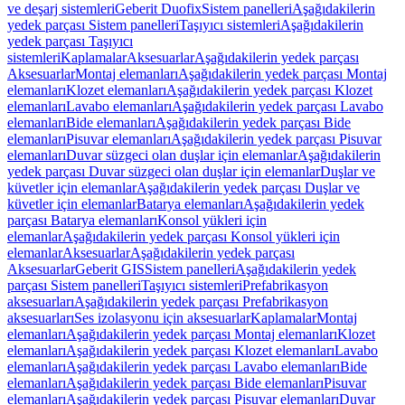
ve deşarj sistemleri
Geberit Duofix
Sistem panelleri
Aşağıdakilerin
yedek parçası Sistem panelleri
Taşıyıcı sistemleri
Aşağıdakilerin
yedek parçası Taşıyıcı
sistemleri
Kaplamalar
Aksesuarlar
Aşağıdakilerin yedek parçası
Aksesuarlar
Montaj elemanları
Aşağıdakilerin yedek parçası Montaj
elemanları
Klozet elemanları
Aşağıdakilerin yedek parçası Klozet
elemanları
Lavabo elemanları
Aşağıdakilerin yedek parçası Lavabo
elemanları
Bide elemanları
Aşağıdakilerin yedek parçası Bide
elemanları
Pisuvar elemanları
Aşağıdakilerin yedek parçası Pisuvar
elemanları
Duvar süzgeci olan duşlar için elemanlar
Aşağıdakilerin
yedek parçası Duvar süzgeci olan duşlar için elemanlar
Duşlar ve
küvetler için elemanlar
Aşağıdakilerin yedek parçası Duşlar ve
küvetler için elemanlar
Batarya elemanları
Aşağıdakilerin yedek
parçası Batarya elemanları
Konsol yükleri için
elemanlar
Aşağıdakilerin yedek parçası Konsol yükleri için
elemanlar
Aksesuarlar
Aşağıdakilerin yedek parçası
Aksesuarlar
Geberit GIS
Sistem panelleri
Aşağıdakilerin yedek
parçası Sistem panelleri
Taşıyıcı sistemleri
Prefabrikasyon
aksesuarları
Aşağıdakilerin yedek parçası Prefabrikasyon
aksesuarları
Ses izolasyonu için aksesuarlar
Kaplamalar
Montaj
elemanları
Aşağıdakilerin yedek parçası Montaj elemanları
Klozet
elemanları
Aşağıdakilerin yedek parçası Klozet elemanları
Lavabo
elemanları
Aşağıdakilerin yedek parçası Lavabo elemanları
Bide
elemanları
Aşağıdakilerin yedek parçası Bide elemanları
Pisuvar
elemanları
Aşağıdakilerin yedek parçası Pisuvar elemanları
Duvar