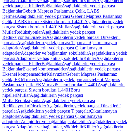
parçası Adaptörler ve bağlantılar, sökülebilir
Kilitler
Aşağıdakilerin
yedek parçası Kilitler
Bağlantılar
Aşağıdakilerin yedek parçası
Bağlantılar
Geberit Mapress Paslanmaz Çelik, LABS
içermez
Aşağıdakilerin yedek parçası Geberit Mapress Paslanmaz
Çelik, LABS içermez
Sistem boruları 1.4401
Aşağıdakilerin yedek
parçası Sistem boruları 1.4401
Muflar
Aşağıdakilerin yedek parçası
Muflar
Redüksiyonlar
Aşağıdakilerin yedek parçası
Redüksiyonlar
Dirsekler
Aşağıdakilerin yedek parçası Dirsekler
T
parçalar
Aşağıdakilerin yedek parçası T parçalar
Çıkarılamayan
adaptörler
Aşağıdakilerin yedek parçası Çıkarılamayan
adaptörler
Adaptörler ve bağlantılar, sökülebilir
Aşağıdakilerin yedek
parçası Adaptörler ve bağlantılar, sökülebilir
Kilitler
Aşağıdakilerin
yedek parçası Kilitler
Bağlantılar
Aşağıdakilerin yedek parçası
Bağlantılar
Eksenel kompensatörler
Aşağıdakilerin yedek parçası
Eksenel kompensatörler
Kılavuzlar
Geberit Mapress Paslanmaz
Çelik, FKM mavi
Aşağıdakilerin yedek parçası Geberit Mapress
Paslanmaz Çelik, FKM mavi
Sistem boruları 1.4401
Aşağıdakilerin
yedek parçası Sistem boruları 1.4401
Boru
nipelleri
Muflar
Aşağıdakilerin yedek parçası
Muflar
Redüksiyonlar
Aşağıdakilerin yedek parçası
Redüksiyonlar
Dirsekler
Aşağıdakilerin yedek parçası Dirsekler
T
parçalar
Aşağıdakilerin yedek parçası T parçalar
Çıkarılamayan
adaptörler
Aşağıdakilerin yedek parçası Çıkarılamayan
adaptörler
Adaptörler ve bağlantılar, sökülebilir
Aşağıdakilerin yedek
parçası Adaptörler ve bağlantılar, sökülebilir
Kilitler
Aşağıdakilerin