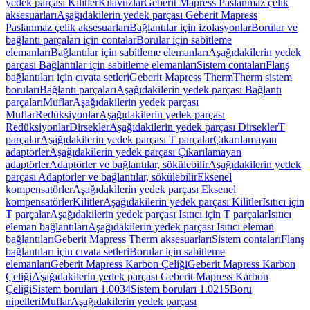
yedek parçası Kilitler
Kılavuzlar
Geberit Mapress Paslanmaz çelik
aksesuarları
Aşağıdakilerin yedek parçası Geberit Mapress
Paslanmaz çelik aksesuarları
Bağlantılar için izolasyonlar
Borular ve
bağlantı parçaları için contalar
Borular için sabitleme
elemanları
Bağlantılar için sabitleme elemanları
Aşağıdakilerin yedek
parçası Bağlantılar için sabitleme elemanları
Sistem contaları
Flanş
bağlantıları için cıvata setleri
Geberit Mapress Therm
Therm sistem
boruları
Bağlantı parçaları
Aşağıdakilerin yedek parçası Bağlantı
parçaları
Muflar
Aşağıdakilerin yedek parçası
Muflar
Redüksiyonlar
Aşağıdakilerin yedek parçası
Redüksiyonlar
Dirsekler
Aşağıdakilerin yedek parçası Dirsekler
T
parçalar
Aşağıdakilerin yedek parçası T parçalar
Çıkarılamayan
adaptörler
Aşağıdakilerin yedek parçası Çıkarılamayan
adaptörler
Adaptörler ve bağlantılar, sökülebilir
Aşağıdakilerin yedek
parçası Adaptörler ve bağlantılar, sökülebilir
Eksenel
kompensatörler
Aşağıdakilerin yedek parçası Eksenel
kompensatörler
Kilitler
Aşağıdakilerin yedek parçası Kilitler
Isıtıcı için
T parçalar
Aşağıdakilerin yedek parçası Isıtıcı için T parçalar
Isıtıcı
eleman bağlantıları
Aşağıdakilerin yedek parçası Isıtıcı eleman
bağlantıları
Geberit Mapress Therm aksesuarları
Sistem contaları
Flanş
bağlantıları için cıvata setleri
Borular için sabitleme
elemanları
Geberit Mapress Karbon Çeliği
Geberit Mapress Karbon
Çeliği
Aşağıdakilerin yedek parçası Geberit Mapress Karbon
Çeliği
Sistem boruları 1.0034
Sistem boruları 1.0215
Boru
nipelleri
Muflar
Aşağıdakilerin yedek parçası