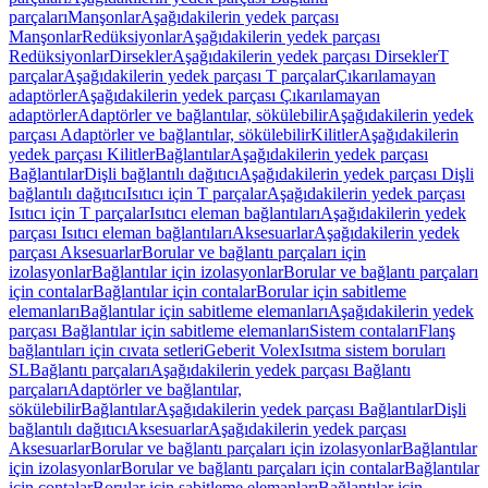
parçaları
Manşonlar
Aşağıdakilerin yedek parçası
Manşonlar
Redüksiyonlar
Aşağıdakilerin yedek parçası
Redüksiyonlar
Dirsekler
Aşağıdakilerin yedek parçası Dirsekler
T
parçalar
Aşağıdakilerin yedek parçası T parçalar
Çıkarılamayan
adaptörler
Aşağıdakilerin yedek parçası Çıkarılamayan
adaptörler
Adaptörler ve bağlantılar, sökülebilir
Aşağıdakilerin yedek
parçası Adaptörler ve bağlantılar, sökülebilir
Kilitler
Aşağıdakilerin
yedek parçası Kilitler
Bağlantılar
Aşağıdakilerin yedek parçası
Bağlantılar
Dişli bağlantılı dağıtıcı
Aşağıdakilerin yedek parçası Dişli
bağlantılı dağıtıcı
Isıtıcı için T parçalar
Aşağıdakilerin yedek parçası
Isıtıcı için T parçalar
Isıtıcı eleman bağlantıları
Aşağıdakilerin yedek
parçası Isıtıcı eleman bağlantıları
Aksesuarlar
Aşağıdakilerin yedek
parçası Aksesuarlar
Borular ve bağlantı parçaları için
izolasyonlar
Bağlantılar için izolasyonlar
Borular ve bağlantı parçaları
için contalar
Bağlantılar için contalar
Borular için sabitleme
elemanları
Bağlantılar için sabitleme elemanları
Aşağıdakilerin yedek
parçası Bağlantılar için sabitleme elemanları
Sistem contaları
Flanş
bağlantıları için cıvata setleri
Geberit Volex
Isıtma sistem boruları
SL
Bağlantı parçaları
Aşağıdakilerin yedek parçası Bağlantı
parçaları
Adaptörler ve bağlantılar,
sökülebilir
Bağlantılar
Aşağıdakilerin yedek parçası Bağlantılar
Dişli
bağlantılı dağıtıcı
Aksesuarlar
Aşağıdakilerin yedek parçası
Aksesuarlar
Borular ve bağlantı parçaları için izolasyonlar
Bağlantılar
için izolasyonlar
Borular ve bağlantı parçaları için contalar
Bağlantılar
için contalar
Borular için sabitleme elemanları
Bağlantılar için