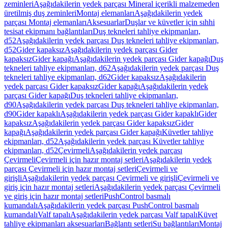
zeminleri
Aşağıdakilerin yedek parçası Mineral içerikli malzemeden
üretilmiş duş zeminleri
Montaj elemanları
Aşağıdakilerin yedek
parçası Montaj elemanları
Aksesuarlar
Duşlar ve küvetler için sıhhi
tesisat ekipmanı bağlantıları
Duş tekneleri tahliye ekipmanları,
d52
Aşağıdakilerin yedek parçası Duş tekneleri tahliye ekipmanları,
d52
Gider kapaksız
Aşağıdakilerin yedek parçası Gider
kapaksız
Gider kapağı
Aşağıdakilerin yedek parçası Gider kapağı
Duş
tekneleri tahliye ekipmanları, d62
Aşağıdakilerin yedek parçası Duş
tekneleri tahliye ekipmanları, d62
Gider kapaksız
Aşağıdakilerin
yedek parçası Gider kapaksız
Gider kapağı
Aşağıdakilerin yedek
parçası Gider kapağı
Duş tekneleri tahliye ekipmanları,
d90
Aşağıdakilerin yedek parçası Duş tekneleri tahliye ekipmanları,
d90
Gider kapaklı
Aşağıdakilerin yedek parçası Gider kapaklı
Gider
kapaksız
Aşağıdakilerin yedek parçası Gider kapaksız
Gider
kapağı
Aşağıdakilerin yedek parçası Gider kapağı
Küvetler tahliye
ekipmanları, d52
Aşağıdakilerin yedek parçası Küvetler tahliye
ekipmanları, d52
Çevirmeli
Aşağıdakilerin yedek parçası
Çevirmeli
Çevirmeli için hazır montaj setleri
Aşağıdakilerin yedek
parçası Çevirmeli için hazır montaj setleri
Çevirmeli ve
girişli
Aşağıdakilerin yedek parçası Çevirmeli ve girişli
Çevirmeli ve
giriş için hazır montaj setleri
Aşağıdakilerin yedek parçası Çevirmeli
ve giriş için hazır montaj setleri
PushControl basmalı
kumandalı
Aşağıdakilerin yedek parçası PushControl basmalı
kumandalı
Valf tapalı
Aşağıdakilerin yedek parçası Valf tapalı
Küvet
tahliye ekipmanları aksesuarları
Bağlantı setleri
Su bağlantıları
Montaj