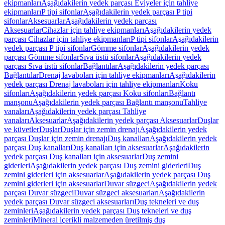
ekipmanları
Aşağıdakilerin yedek parçası Eviyeler için tahliye
ekipmanları
P tipi sifonlar
Aşağıdakilerin yedek parçası P tipi
sifonlar
Aksesuarlar
Aşağıdakilerin yedek parçası
Aksesuarlar
Cihazlar için tahliye ekipmanları
Aşağıdakilerin yedek
parçası Cihazlar için tahliye ekipmanları
P tipi sifonlar
Aşağıdakilerin
yedek parçası P tipi sifonlar
Gömme sifonlar
Aşağıdakilerin yedek
parçası Gömme sifonlar
Sıva üstü sifonlar
Aşağıdakilerin yedek
parçası Sıva üstü sifonlar
Bağlantılar
Aşağıdakilerin yedek parçası
Bağlantılar
Drenaj lavaboları için tahliye ekipmanları
Aşağıdakilerin
yedek parçası Drenaj lavaboları için tahliye ekipmanları
Koku
sifonları
Aşağıdakilerin yedek parçası Koku sifonları
Bağlantı
manşonu
Aşağıdakilerin yedek parçası Bağlantı manşonu
Tahliye
vanaları
Aşağıdakilerin yedek parçası Tahliye
vanaları
Aksesuarlar
Aşağıdakilerin yedek parçası Aksesuarlar
Duşlar
ve küvetler
Duşlar
Duşlar için zemin drenajı
Aşağıdakilerin yedek
parçası Duşlar için zemin drenajı
Duş kanalları
Aşağıdakilerin yedek
parçası Duş kanalları
Duş kanalları için aksesuarlar
Aşağıdakilerin
yedek parçası Duş kanalları için aksesuarlar
Duş zemini
giderleri
Aşağıdakilerin yedek parçası Duş zemini giderleri
Duş
zemini giderleri için aksesuarlar
Aşağıdakilerin yedek parçası Duş
zemini giderleri için aksesuarlar
Duvar süzgeci
Aşağıdakilerin yedek
parçası Duvar süzgeci
Duvar süzgeci aksesuarları
Aşağıdakilerin
yedek parçası Duvar süzgeci aksesuarları
Duş tekneleri ve duş
zeminleri
Aşağıdakilerin yedek parçası Duş tekneleri ve duş
zeminleri
Mineral içerikli malzemeden üretilmiş duş