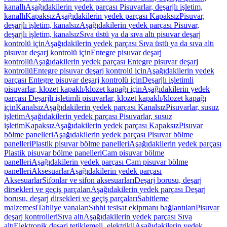
kanallı
Aşağıdakilerin yedek parçası Pisuvarlar, deşarjlı işletim,
kanallı
Kapaksız
Aşağıdakilerin yedek parçası Kapaksız
Pisuvar,
deşarjlı işletim, kanalsız
Aşağıdakilerin yedek parçası Pisuvar,
deşarjlı işletim, kanalsız
Sıva üstü ya da sıva altı pisuvar deşarj
kontrolü için
Aşağıdakilerin yedek parçası Sıva üstü ya da sıva altı
pisuvar deşarj kontrolü için
Entegre pisuvar deşarj
kontrollü
Aşağıdakilerin yedek parçası Entegre pisuvar deşarj
kontrollü
Entegre pisuvar deşarj kontrolü için
Aşağıdakilerin yedek
parçası Entegre pisuvar deşarj kontrolü için
Deşarjlı işletimli
pisuvarlar, klozet kapaklı/klozet kapağı için
Aşağıdakilerin yedek
parçası Deşarjlı işletimli pisuvarlar, klozet kapaklı/klozet kapağı
için
Kanalsız
Aşağıdakilerin yedek parçası Kanalsız
Pisuvarlar, susuz
işletim
Aşağıdakilerin yedek parçası Pisuvarlar, susuz
işletim
Kapaksız
Aşağıdakilerin yedek parçası Kapaksız
Pisuvar
bölme panelleri
Aşağıdakilerin yedek parçası Pisuvar bölme
panelleri
Plastik pisuvar bölme panelleri
Aşağıdakilerin yedek parçası
Plastik pisuvar bölme panelleri
Cam pisuvar bölme
panelleri
Aşağıdakilerin yedek parçası Cam pisuvar bölme
panelleri
Aksesuarlar
Aşağıdakilerin yedek parçası
Aksesuarlar
Sifonlar ve sifon aksesuarları
Deşarj borusu, deşarj
dirsekleri ve geçiş parçaları
Aşağıdakilerin yedek parçası Deşarj
borusu, deşarj dirsekleri ve geçiş parçaları
Sabitleme
malzemesi
Tahliye vanaları
Sıhhi tesisat ekipmanı bağlantıları
Pisuvar
deşarj kontrolleri
Sıva altı
Aşağıdakilerin yedek parçası Sıva
altı
Elektronik deşarj tetiklemeli, elektrikli
Aşağıdakilerin yedek