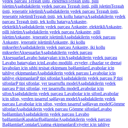
yedek parçası Tezgah üstü, elektrikli
Tezgah üstü, pilli
işletim
Aşağıdakilerin yedek parçası Tezgah üstü, pilli işletim
Tezgah
üstü, jeneratör işletimli
Aşağıdakilerin yedek parçası Tezgah üstü,
jeneratör işletimli
Tezgah üstü, tek kollu batarya
Aşağıdakilerin yedek
parçası Tezgah üstü, tek kollu batarya
Ankastre,
elektrikli
Aşağıdakilerin yedek parçası Ankastre, elektrikli
Ankastre,
pilli işletim
Aşağıdakilerin yedek parçası Ankastre, pilli
işletim
Ankastre, jeneratör işletimli
Aşağıdakilerin yedek parçası
Ankastre, jeneratör işletimli
Ankastre, iki kollu
mikserler
Aşağıdakilerin yedek parçası Ankastre, iki kollu
mikserler
Aksesuarlar
Aşağıdakilerin yedek parçası
Aksesuarlar
Lavabo bataryaları için
Aşağıdakilerin yedek parçası
Lavabo bataryaları için
Lavabo modülü, evyeler, cihazlar ve drenaj
lavaboları için sıhhi tesisat ekipmanı bağlantıları
Lavabolar için
tahliye ekipmanları
Aşağıdakilerin yedek parçası Lavabolar için
tahliye ekipmanları
P tipi sifonlar
Aşağıdakilerin yedek parçası P tipi
sifonlar
P tipi sifonlar, yer tasarruflu model
Aşağıdakilerin yedek
parçası P tipi sifonlar, yer tasarruflu model
Lavabolar için
sifon
Aşağıdakilerin yedek parçası Lavabolar için sifon
Lavabolar
için sifon, yerden tasarruf sağlayan model
Aşağıdakilerin yedek
parçası Lavabolar için sifon, yerden tasarruf sağlayan model
Gömme
sifonlar
Aşağıdakilerin yedek parçası Gömme sifonlar
Lavabo
bağlantıları
Aşağıdakilerin yedek parçası Lavabo
bağlantıları
Kapaklar
Bağlantılar
Aşağıdakilerin yedek parçası
Bağlantılar
Contalar
Uzatma ekipmanları
Eviyeler için tahliye