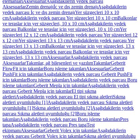
elemanları
Aksesuarlar
Aşağıdakilerin yedek parçası
Aksesuarlar
Zemin drenajı
İç ve dış zemin drenajı
Aşağıdakilerin
yedek parçası İç ve dış zemin drenajı
Yer süzgeçleri 10 x 10
cm
Aşağıdakilerin yedek parçası Yer süzgeçleri 10 x 10 cm
Balkonlar
ve teraslar için yer süzgeçleri, 10 x 10 cm
Aşağıdakilerin yedek
parçası Balkonlar ve teraslar için yer süzgeçleri, 10 x 10 cm
Yer
süzgeçleri 12 x 12 cm
Aşağıdakilerin yedek parçası Yer süzgeçleri 12
x 12 cm
Yer süzgeçleri 13 x 13 cm
Aşağıdakilerin yedek parçası Yer
süzgeçleri 13 x 13 cm
Balkonlar ve teraslar için yer süzgeçleri, 13 x
13 cm
Aşağıdakilerin yedek parçası Balkonlar ve teraslar için yer
süzgeçleri, 13 x 13 cm
Aksesuarlar
Aşağıdakilerin yedek parçası
Aksesuarlar
Takımlar, ağ bileşenleri ve yazılım
Takımlar
Geberit
FlowFit için takımlar
Boru işleme takımları
Aksesuarlar
Geberit
PushFit için takımlar
Aşağıdakilerin yedek parçası Geberit PushFit
için takımlar
Boru işleme takımları
Aşağıdakilerin yedek parçası Boru
işleme takımları
Geberit Mepla için takımlar
Aşağıdakilerin yedek
parçası Geberit Mepla için takımlar
El tipi sıkma
aletleri
Aşağıdakilerin yedek parçası El tipi sıkma aletleri
Sıkma
aletleri uyumluluğu [1]
Aşağıdakilerin yedek parçası Sıkma aletleri
uyumluluğu [1]
Sıkma aletleri uyumluluğu [2]
Aşağıdakilerin yedek
parçası Sıkma aletleri uyumluluğu [2]
Boru işleme
takımları
Aşağıdakilerin yedek parçası Boru işleme takımları
Pres
tapa
Aşağıdakilerin yedek parçası Pres tapa
Test
ekipmanı
Aksesuarlar
Geberit Volex için takımlar
Aşağıdakilerin
yedek parçası Geberit Volex için takımlar
Sıkma aletleri uyumluluğu