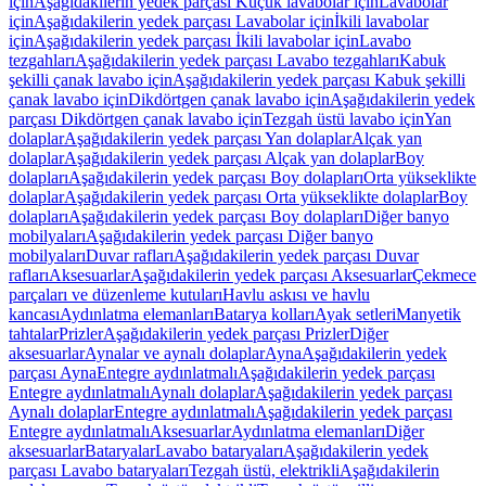
için
Aşağıdakilerin yedek parçası Küçük lavabolar için
Lavabolar
için
Aşağıdakilerin yedek parçası Lavabolar için
İkili lavabolar
için
Aşağıdakilerin yedek parçası İkili lavabolar için
Lavabo
tezgahları
Aşağıdakilerin yedek parçası Lavabo tezgahları
Kabuk
şekilli çanak lavabo için
Aşağıdakilerin yedek parçası Kabuk şekilli
çanak lavabo için
Dikdörtgen çanak lavabo için
Aşağıdakilerin yedek
parçası Dikdörtgen çanak lavabo için
Tezgah üstü lavabo için
Yan
dolaplar
Aşağıdakilerin yedek parçası Yan dolaplar
Alçak yan
dolaplar
Aşağıdakilerin yedek parçası Alçak yan dolaplar
Boy
dolapları
Aşağıdakilerin yedek parçası Boy dolapları
Orta yükseklikte
dolaplar
Aşağıdakilerin yedek parçası Orta yükseklikte dolaplar
Boy
dolapları
Aşağıdakilerin yedek parçası Boy dolapları
Diğer banyo
mobilyaları
Aşağıdakilerin yedek parçası Diğer banyo
mobilyaları
Duvar rafları
Aşağıdakilerin yedek parçası Duvar
rafları
Aksesuarlar
Aşağıdakilerin yedek parçası Aksesuarlar
Çekmece
parçaları ve düzenleme kutuları
Havlu askısı ve havlu
kancası
Aydınlatma elemanları
Batarya kolları
Ayak setleri
Manyetik
tahtalar
Prizler
Aşağıdakilerin yedek parçası Prizler
Diğer
aksesuarlar
Aynalar ve aynalı dolaplar
Ayna
Aşağıdakilerin yedek
parçası Ayna
Entegre aydınlatmalı
Aşağıdakilerin yedek parçası
Entegre aydınlatmalı
Aynalı dolaplar
Aşağıdakilerin yedek parçası
Aynalı dolaplar
Entegre aydınlatmalı
Aşağıdakilerin yedek parçası
Entegre aydınlatmalı
Aksesuarlar
Aydınlatma elemanları
Diğer
aksesuarlar
Bataryalar
Lavabo bataryaları
Aşağıdakilerin yedek
parçası Lavabo bataryaları
Tezgah üstü, elektrikli
Aşağıdakilerin