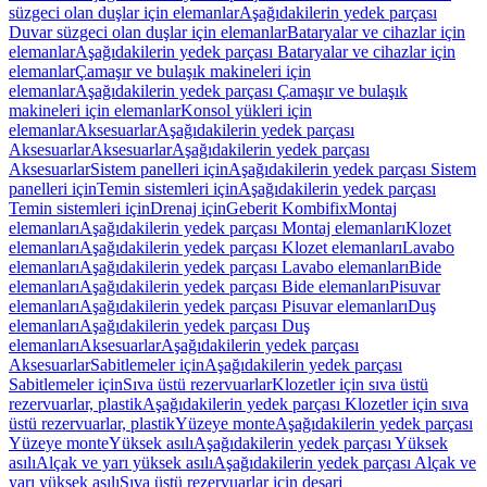
süzgeci olan duşlar için elemanlar
Aşağıdakilerin yedek parçası
Duvar süzgeci olan duşlar için elemanlar
Bataryalar ve cihazlar için
elemanlar
Aşağıdakilerin yedek parçası Bataryalar ve cihazlar için
elemanlar
Çamaşır ve bulaşık makineleri için
elemanlar
Aşağıdakilerin yedek parçası Çamaşır ve bulaşık
makineleri için elemanlar
Konsol yükleri için
elemanlar
Aksesuarlar
Aşağıdakilerin yedek parçası
Aksesuarlar
Aksesuarlar
Aşağıdakilerin yedek parçası
Aksesuarlar
Sistem panelleri için
Aşağıdakilerin yedek parçası Sistem
panelleri için
Temin sistemleri için
Aşağıdakilerin yedek parçası
Temin sistemleri için
Drenaj için
Geberit Kombifix
Montaj
elemanları
Aşağıdakilerin yedek parçası Montaj elemanları
Klozet
elemanları
Aşağıdakilerin yedek parçası Klozet elemanları
Lavabo
elemanları
Aşağıdakilerin yedek parçası Lavabo elemanları
Bide
elemanları
Aşağıdakilerin yedek parçası Bide elemanları
Pisuvar
elemanları
Aşağıdakilerin yedek parçası Pisuvar elemanları
Duş
elemanları
Aşağıdakilerin yedek parçası Duş
elemanları
Aksesuarlar
Aşağıdakilerin yedek parçası
Aksesuarlar
Sabitlemeler için
Aşağıdakilerin yedek parçası
Sabitlemeler için
Sıva üstü rezervuarlar
Klozetler için sıva üstü
rezervuarlar, plastik
Aşağıdakilerin yedek parçası Klozetler için sıva
üstü rezervuarlar, plastik
Yüzeye monte
Aşağıdakilerin yedek parçası
Yüzeye monte
Yüksek asılı
Aşağıdakilerin yedek parçası Yüksek
asılı
Alçak ve yarı yüksek asılı
Aşağıdakilerin yedek parçası Alçak ve
yarı yüksek asılı
Sıva üstü rezervuarlar için deşarj