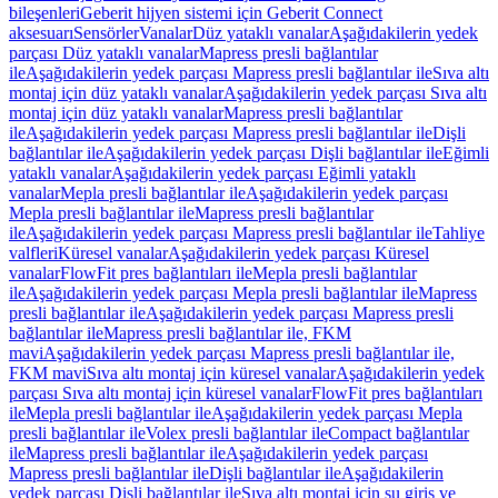
bileşenleri
Geberit hijyen sistemi için Geberit Connect
aksesuarı
Sensörler
Vanalar
Düz yataklı vanalar
Aşağıdakilerin yedek
parçası Düz yataklı vanalar
Mapress presli bağlantılar
ile
Aşağıdakilerin yedek parçası Mapress presli bağlantılar ile
Sıva altı
montaj için düz yataklı vanalar
Aşağıdakilerin yedek parçası Sıva altı
montaj için düz yataklı vanalar
Mapress presli bağlantılar
ile
Aşağıdakilerin yedek parçası Mapress presli bağlantılar ile
Dişli
bağlantılar ile
Aşağıdakilerin yedek parçası Dişli bağlantılar ile
Eğimli
yataklı vanalar
Aşağıdakilerin yedek parçası Eğimli yataklı
vanalar
Mepla presli bağlantılar ile
Aşağıdakilerin yedek parçası
Mepla presli bağlantılar ile
Mapress presli bağlantılar
ile
Aşağıdakilerin yedek parçası Mapress presli bağlantılar ile
Tahliye
valfleri
Küresel vanalar
Aşağıdakilerin yedek parçası Küresel
vanalar
FlowFit pres bağlantıları ile
Mepla presli bağlantılar
ile
Aşağıdakilerin yedek parçası Mepla presli bağlantılar ile
Mapress
presli bağlantılar ile
Aşağıdakilerin yedek parçası Mapress presli
bağlantılar ile
Mapress presli bağlantılar ile, FKM
mavi
Aşağıdakilerin yedek parçası Mapress presli bağlantılar ile,
FKM mavi
Sıva altı montaj için küresel vanalar
Aşağıdakilerin yedek
parçası Sıva altı montaj için küresel vanalar
FlowFit pres bağlantıları
ile
Mepla presli bağlantılar ile
Aşağıdakilerin yedek parçası Mepla
presli bağlantılar ile
Volex presli bağlantılar ile
Compact bağlantılar
ile
Mapress presli bağlantılar ile
Aşağıdakilerin yedek parçası
Mapress presli bağlantılar ile
Dişli bağlantılar ile
Aşağıdakilerin
yedek parçası Dişli bağlantılar ile
Sıva altı montaj için su giriş ve