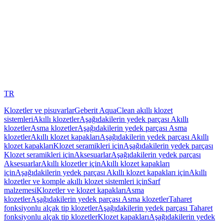
TR
Klozetler ve pisuvarlar
Geberit AquaClean akıllı klozet
sistemleri
Akıllı klozetler
Aşağıdakilerin yedek parçası Akıllı
klozetler
Asma klozetler
Aşağıdakilerin yedek parçası Asma
klozetler
Akıllı klozet kapakları
Aşağıdakilerin yedek parçası Akıllı
klozet kapakları
Klozet seramikleri için
Aşağıdakilerin yedek parçası
Klozet seramikleri için
Aksesuarlar
Aşağıdakilerin yedek parçası
Aksesuarlar
Akıllı klozetler için
Akıllı klozet kapakları
için
Aşağıdakilerin yedek parçası Akıllı klozet kapakları için
Akıllı
klozetler ve komple akıllı klozet sistemleri için
Sarf
malzemesi
Klozetler ve klozet kapakları
Asma
klozetler
Aşağıdakilerin yedek parçası Asma klozetler
Taharet
fonksiyonlu alçak tip klozetler
Aşağıdakilerin yedek parçası Taharet
fonksiyonlu alçak tip klozetler
Klozet kapakları
Aşağıdakilerin yedek