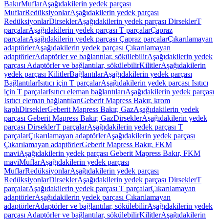
Bakır
Muflar
Aşağıdakilerin yedek parçası
Muflar
Redüksiyonlar
Aşağıdakilerin yedek parçası
Redüksiyonlar
Dirsekler
Aşağıdakilerin yedek parçası Dirsekler
T
parçalar
Aşağıdakilerin yedek parçası T parçalar
Çapraz
parçalar
Aşağıdakilerin yedek parçası Çapraz parçalar
Çıkarılamayan
adaptörler
Aşağıdakilerin yedek parçası Çıkarılamayan
adaptörler
Adaptörler ve bağlantılar, sökülebilir
Aşağıdakilerin yedek
parçası Adaptörler ve bağlantılar, sökülebilir
Kilitler
Aşağıdakilerin
yedek parçası Kilitler
Bağlantılar
Aşağıdakilerin yedek parçası
Bağlantılar
Isıtıcı için T parçalar
Aşağıdakilerin yedek parçası Isıtıcı
için T parçalar
Isıtıcı eleman bağlantıları
Aşağıdakilerin yedek parçası
Isıtıcı eleman bağlantıları
Geberit Mapress Bakır, krom
kaplı
Dirsekler
Geberit Mapress Bakır, Gaz
Aşağıdakilerin yedek
parçası Geberit Mapress Bakır, Gaz
Dirsekler
Aşağıdakilerin yedek
parçası Dirsekler
T parçalar
Aşağıdakilerin yedek parçası T
parçalar
Çıkarılamayan adaptörler
Aşağıdakilerin yedek parçası
Çıkarılamayan adaptörler
Geberit Mapress Bakır, FKM
mavi
Aşağıdakilerin yedek parçası Geberit Mapress Bakır, FKM
mavi
Muflar
Aşağıdakilerin yedek parçası
Muflar
Redüksiyonlar
Aşağıdakilerin yedek parçası
Redüksiyonlar
Dirsekler
Aşağıdakilerin yedek parçası Dirsekler
T
parçalar
Aşağıdakilerin yedek parçası T parçalar
Çıkarılamayan
adaptörler
Aşağıdakilerin yedek parçası Çıkarılamayan
adaptörler
Adaptörler ve bağlantılar, sökülebilir
Aşağıdakilerin yedek
parçası Adaptörler ve bağlantılar, sökülebilir
Kilitler
Aşağıdakilerin