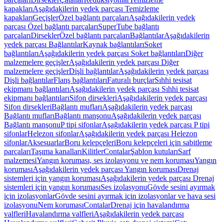
kapakları
Aşağıdakilerin yedek parçası Temizleme
kapakları
Geçişler
Özel bağlantı parçaları
Aşağıdakilerin yedek
parçası Özel bağlantı parçaları
SuperTube bağlantı
parçaları
Dirsekler
Özel bağlantı parçaları
Bağlantılar
Aşağıdakilerin
yedek parçası Bağlantılar
Kaynak bağlantıları
Soket
bağlantıları
Aşağıdakilerin yedek parçası Soket bağlantıları
Diğer
malzemelere geçişler
Aşağıdakilerin yedek parçası Diğer
malzemelere geçişler
Dişli bağlantılar
Aşağıdakilerin yedek parçası
Dişli bağlantılar
Flanş bağlantıları
Faturalı burçlar
Sıhhi tesisat
ekipmanı bağlantıları
Aşağıdakilerin yedek parçası Sıhhi tesisat
ekipmanı bağlantıları
Sifon dirsekleri
Aşağıdakilerin yedek parçası
Sifon dirsekleri
Bağlantı mufları
Aşağıdakilerin yedek parçası
Bağlantı mufları
Bağlantı manşonu
Aşağıdakilerin yedek parçası
Bağlantı manşonu
P tipi sifonlar
Aşağıdakilerin yedek parçası P tipi
sifonlar
Helezon sifonlar
Aşağıdakilerin yedek parçası Helezon
sifonlar
Aksesuarlar
Boru kelepçeleri
Boru kelepçeleri için sabitleme
parçaları
Taşıma kanalları
Kilitler
Contalar
Şablon kutuları
Sarf
malzemesi
Yangın koruması, ses izolasyonu ve nem koruması
Yangın
koruması
Aşağıdakilerin yedek parçası Yangın koruması
Drenaj
sistemleri için yangın koruması
Aşağıdakilerin yedek parçası Drenaj
sistemleri için yangın koruması
Ses izolasyonu
Gövde sesini ayırmak
için izolasyonlar
Gövde sesini ayırmak için izolasyonlar ve hava sesi
izolasyonu
Nem koruması
Contalar
Drenaj için havalandırma
valfleri
Havalandırma valfleri
Aşağıdakilerin yedek parçası