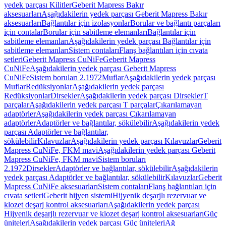
yedek parçası Kilitler
Geberit Mapress Bakır
aksesuarları
Aşağıdakilerin yedek parçası Geberit Mapress Bakır
aksesuarları
Bağlantılar için izolasyonlar
Borular ve bağlantı parçaları
için contalar
Borular için sabitleme elemanları
Bağlantılar için
sabitleme elemanları
Aşağıdakilerin yedek parçası Bağlantılar için
sabitleme elemanları
Sistem contaları
Flanş bağlantıları için cıvata
setleri
Geberit Mapress CuNiFe
Geberit Mapress
CuNiFe
Aşağıdakilerin yedek parçası Geberit Mapress
CuNiFe
Sistem boruları 2.1972
Muflar
Aşağıdakilerin yedek parçası
Muflar
Redüksiyonlar
Aşağıdakilerin yedek parçası
Redüksiyonlar
Dirsekler
Aşağıdakilerin yedek parçası Dirsekler
T
parçalar
Aşağıdakilerin yedek parçası T parçalar
Çıkarılamayan
adaptörler
Aşağıdakilerin yedek parçası Çıkarılamayan
adaptörler
Adaptörler ve bağlantılar, sökülebilir
Aşağıdakilerin yedek
parçası Adaptörler ve bağlantılar,
sökülebilir
Kılavuzlar
Aşağıdakilerin yedek parçası Kılavuzlar
Geberit
Mapress CuNiFe, FKM mavi
Aşağıdakilerin yedek parçası Geberit
Mapress CuNiFe, FKM mavi
Sistem boruları
2.1972
Dirsekler
Adaptörler ve bağlantılar, sökülebilir
Aşağıdakilerin
yedek parçası Adaptörler ve bağlantılar, sökülebilir
Kılavuzlar
Geberit
Mapress CuNiFe aksesuarları
Sistem contaları
Flanş bağlantıları için
cıvata setleri
Geberit hijyen sistemi
Hijyenik deşarjlı rezervuar ve
klozet deşarj kontrol aksesuarları
Aşağıdakilerin yedek parçası
Hijyenik deşarjlı rezervuar ve klozet deşarj kontrol aksesuarları
Güç
üniteleri
Aşağıdakilerin yedek parçası Güç üniteleri
Ağ