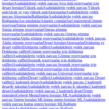
boruları
Aşağıdakilerin yedek parçası Sıva üstü rezervuarlar için
deşarj boruları
Yüksek asılı
Aşağıdakilerin yedek parçası Yüksek
asılı
Alçak ve yarı yüksek asılı
Aksesuarlar
Aşağıdakilerin yedek
parçası Aksesuarlar
Bağlantılar
Aşağıdakilerin yedek parçası
Bağlantılar
Ara musluklar
Adaptör contalar
Sarf malzemesi
Gömme
rezervuar
Sigma gömme rezervuarlar
Aşağıdakilerin yedek parçası
Sigma gömme rezervuarlar
Omega gömme
rezervuarlar
Aşağıdakilerin yedek parçası Omega gömme
rezervuarlar
Alpha gömme rezervuarlar
Aşağıdakilerin yedek parçası
Alpha gömme rezervuarlar
Deşarj boruları
Aksesuarlar
Doldurma ve
deşarj valfleri
Doldurma valfleri
Aşağıdakilerin yedek parçası
Doldurma valfleri
Gömme rezervuarlar için doldurma
valfleri
Aşağıdakilerin yedek parçası Gömme rezervuarlar için
doldurma valfleri
Seramik rezervuarlar için doldurma
valfleri
Aşağıdakilerin yedek parçası Seramik rezervuarlar için
doldurma valfleri
Üniversal rezervuarlar için doldurma
valfleri
Aşağıdakilerin yedek parçası Üniversal rezervuarlar için
doldurma valfleri
Deşarj valfleri
Aşağıdakilerin yedek parçası Deşarj
valfleri
2 kademeli deşarj
Aşağıdakilerin yedek parçası 2 kademeli
deşarj
İç takımlar
Aşağıdakilerin yedek parçası İç takımlar
2 kademeli
deşarj
Aşağıdakilerin yedek parçası 2 kademeli deşarj
Temin
sistemleri
Geberit Mepla
Sistem boruları ML
Aşağıdakilerin yedek
parçası Sistem boruları ML
Isıtma sistem boruları ML
Aşağıdakilerin
yedek parçası Isıtma sistem boruları ML
Bağlantı
parçaları
Aşağıdakilerin yedek parçası Bağlantı