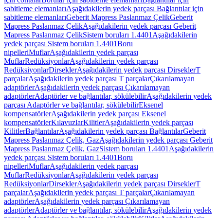
sabitleme elemanları
Aşağıdakilerin yedek parçası Bağlantılar için
sabitleme elemanları
Geberit Mapress Paslanmaz Çelik
Geberit
Mapress Paslanmaz Çelik
Aşağıdakilerin yedek parçası Geberit
Mapress Paslanmaz Çelik
Sistem boruları 1.4401
Aşağıdakilerin
yedek parçası Sistem boruları 1.4401
Boru
nipelleri
Muflar
Aşağıdakilerin yedek parçası
Muflar
Redüksiyonlar
Aşağıdakilerin yedek parçası
Redüksiyonlar
Dirsekler
Aşağıdakilerin yedek parçası Dirsekler
T
parçalar
Aşağıdakilerin yedek parçası T parçalar
Çıkarılamayan
adaptörler
Aşağıdakilerin yedek parçası Çıkarılamayan
adaptörler
Adaptörler ve bağlantılar, sökülebilir
Aşağıdakilerin yedek
parçası Adaptörler ve bağlantılar, sökülebilir
Eksenel
kompensatörler
Aşağıdakilerin yedek parçası Eksenel
kompensatörler
Kılavuzlar
Kilitler
Aşağıdakilerin yedek parçası
Kilitler
Bağlantılar
Aşağıdakilerin yedek parçası Bağlantılar
Geberit
Mapress Paslanmaz Çelik, Gaz
Aşağıdakilerin yedek parçası Geberit
Mapress Paslanmaz Çelik, Gaz
Sistem boruları 1.4401
Aşağıdakilerin
yedek parçası Sistem boruları 1.4401
Boru
nipelleri
Muflar
Aşağıdakilerin yedek parçası
Muflar
Redüksiyonlar
Aşağıdakilerin yedek parçası
Redüksiyonlar
Dirsekler
Aşağıdakilerin yedek parçası Dirsekler
T
parçalar
Aşağıdakilerin yedek parçası T parçalar
Çıkarılamayan
adaptörler
Aşağıdakilerin yedek parçası Çıkarılamayan
adaptörler
Adaptörler ve bağlantılar, sökülebilir
Aşağıdakilerin yedek