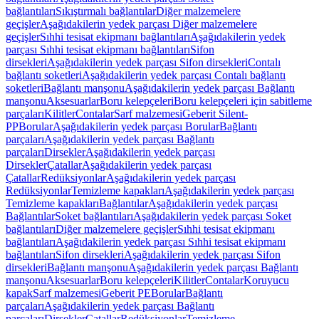
bağlantıları
Sıkıştırmalı bağlantılar
Diğer malzemelere
geçişler
Aşağıdakilerin yedek parçası Diğer malzemelere
geçişler
Sıhhi tesisat ekipmanı bağlantıları
Aşağıdakilerin yedek
parçası Sıhhi tesisat ekipmanı bağlantıları
Sifon
dirsekleri
Aşağıdakilerin yedek parçası Sifon dirsekleri
Contalı
bağlantı soketleri
Aşağıdakilerin yedek parçası Contalı bağlantı
soketleri
Bağlantı manşonu
Aşağıdakilerin yedek parçası Bağlantı
manşonu
Aksesuarlar
Boru kelepçeleri
Boru kelepçeleri için sabitleme
parçaları
Kilitler
Contalar
Sarf malzemesi
Geberit Silent-
PP
Borular
Aşağıdakilerin yedek parçası Borular
Bağlantı
parçaları
Aşağıdakilerin yedek parçası Bağlantı
parçaları
Dirsekler
Aşağıdakilerin yedek parçası
Dirsekler
Çatallar
Aşağıdakilerin yedek parçası
Çatallar
Redüksiyonlar
Aşağıdakilerin yedek parçası
Redüksiyonlar
Temizleme kapakları
Aşağıdakilerin yedek parçası
Temizleme kapakları
Bağlantılar
Aşağıdakilerin yedek parçası
Bağlantılar
Soket bağlantıları
Aşağıdakilerin yedek parçası Soket
bağlantıları
Diğer malzemelere geçişler
Sıhhi tesisat ekipmanı
bağlantıları
Aşağıdakilerin yedek parçası Sıhhi tesisat ekipmanı
bağlantıları
Sifon dirsekleri
Aşağıdakilerin yedek parçası Sifon
dirsekleri
Bağlantı manşonu
Aşağıdakilerin yedek parçası Bağlantı
manşonu
Aksesuarlar
Boru kelepçeleri
Kilitler
Contalar
Koruyucu
kapak
Sarf malzemesi
Geberit PE
Borular
Bağlantı
parçaları
Aşağıdakilerin yedek parçası Bağlantı
parçaları
Dirsekler
Çatallar
Redüksiyonlar
Temizleme