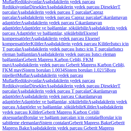
Muflar
Redüksiyonlar
Aşağıdakilerin yedek parçası
Redüksiyonlar
Dirsekler
Aşağıdakilerin yedek parçası Dirsekler
T
parçalar
Aşağıdakilerin yedek parçası T parçalar
Çapraz
parçalar
Aşağıdakilerin yedek parçası Çapraz parçalar
Çıkarılamayan
adaptörler
Aşağıdakilerin yedek parçası Çıkarılamayan
adaptörler
Adaptörler ve bağlantılar, sökülebilir
Aşağıdakilerin yedek
parçası Adaptörler ve bağlantılar, sökülebilir
Eksenel
kompensatörler
Aşağıdakilerin yedek parçası Eksenel
kompensatörler
Kilitler
Aşağıdakilerin yedek parçası Kilitler
Isıtıcı için
T parçalar
Aşağıdakilerin yedek parçası Isıtıcı için T parçalar
Isıtıcı
eleman bağlantıları
Aşağıdakilerin yedek parçası Isıtıcı eleman
bağlantıları
Geberit Mapress Karbon Çeliği, FKM
mavi
Aşağıdakilerin yedek parçası Geberit Mapress Karbon Çeliği,
FKM mavi
Sistem boruları 1.0034
Sistem boruları 1.0215
Boru
nipelleri
Muflar
Aşağıdakilerin yedek parçası
Muflar
Redüksiyonlar
Aşağıdakilerin yedek parçası
Redüksiyonlar
Dirsekler
Aşağıdakilerin yedek parçası Dirsekler
T
parçalar
Aşağıdakilerin yedek parçası T parçalar
Çıkarılamayan
adaptörler
Aşağıdakilerin yedek parçası Çıkarılamayan
adaptörler
Adaptörler ve bağlantılar, sökülebilir
Aşağıdakilerin yedek
parçası Adaptörler ve bağlantılar, sökülebilir
Kilitler
Aşağıdakilerin
yedek parçası Kilitler
Geberit Mapress Karbon Çeliği
aksesuarları
Borular ve bağlantı parçaları için contalar
Borular için
sabitleme elemanları
Sistem contaları
Geberit Mapress Bakır
Geberit
Mapress Bakır
Aşağıdakilerin yedek parçası Geberit Mapress