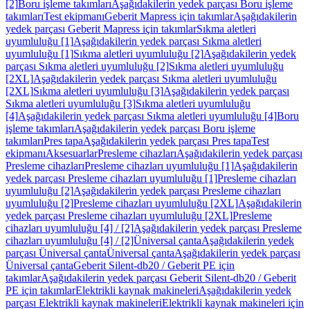
[2]
Boru işleme takımları
Aşağıdakilerin yedek parçası Boru işleme
takımları
Test ekipmanı
Geberit Mapress için takımlar
Aşağıdakilerin
yedek parçası Geberit Mapress için takımlar
Sıkma aletleri
uyumluluğu [1]
Aşağıdakilerin yedek parçası Sıkma aletleri
uyumluluğu [1]
Sıkma aletleri uyumluluğu [2]
Aşağıdakilerin yedek
parçası Sıkma aletleri uyumluluğu [2]
Sıkma aletleri uyumluluğu
[2XL]
Aşağıdakilerin yedek parçası Sıkma aletleri uyumluluğu
[2XL]
Sıkma aletleri uyumluluğu [3]
Aşağıdakilerin yedek parçası
Sıkma aletleri uyumluluğu [3]
Sıkma aletleri uyumluluğu
[4]
Aşağıdakilerin yedek parçası Sıkma aletleri uyumluluğu [4]
Boru
işleme takımları
Aşağıdakilerin yedek parçası Boru işleme
takımları
Pres tapa
Aşağıdakilerin yedek parçası Pres tapa
Test
ekipmanı
Aksesuarlar
Presleme cihazları
Aşağıdakilerin yedek parçası
Presleme cihazları
Presleme cihazları uyumluluğu [1]
Aşağıdakilerin
yedek parçası Presleme cihazları uyumluluğu [1]
Presleme cihazları
uyumluluğu [2]
Aşağıdakilerin yedek parçası Presleme cihazları
uyumluluğu [2]
Presleme cihazları uyumluluğu [2XL]
Aşağıdakilerin
yedek parçası Presleme cihazları uyumluluğu [2XL]
Presleme
cihazları uyumluluğu [4] / [2]
Aşağıdakilerin yedek parçası Presleme
cihazları uyumluluğu [4] / [2]
Üniversal çanta
Aşağıdakilerin yedek
parçası Üniversal çanta
Üniversal çanta
Aşağıdakilerin yedek parçası
Üniversal çanta
Geberit Silent-db20 / Geberit PE için
takımlar
Aşağıdakilerin yedek parçası Geberit Silent-db20 / Geberit
PE için takımlar
Elektrikli kaynak makineleri
Aşağıdakilerin yedek
parçası Elektrikli kaynak makineleri
Elektrikli kaynak makineleri için