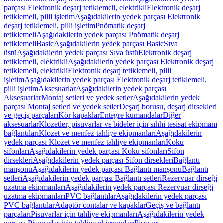
parçası Elektronik deşarj tetiklemeli, elektrikli
Elektronik deşarj
tetiklemeli, pilli işletim
Aşağıdakilerin yedek parçası Elektronik
deşarj tetiklemeli, pilli işletim
Pnömatik deşarj
tetiklemeli
Aşağıdakilerin yedek parçası Pnömatik deşarj
tetiklemeli
Basic
Aşağıdakilerin yedek parçası Basic
Sıva
üstü
Aşağıdakilerin yedek parçası Sıva üstü
Elektronik deşarj
tetiklemeli, elektrikli
Aşağıdakilerin yedek parçası Elektronik deşarj
tetiklemeli, elektrikli
Elektronik deşarj tetiklemeli, pilli
işletim
Aşağıdakilerin yedek parçası Elektronik deşarj tetiklemeli,
pilli işletim
Aksesuarlar
Aşağıdakilerin yedek parçası
Aksesuarlar
Montaj setleri ve yedek setler
Aşağıdakilerin yedek
parçası Montaj setleri ve yedek setler
Deşarj borusu, deşarj dirsekleri
ve geçiş parçaları
Kör kapaklar
Entegre kumandalar
Diğer
aksesuarlar
Klozetler, pisuvarlar ve bideler için sıhhi tesisat ekipmanı
bağlantıları
Klozet ve menfez tahliye ekipmanları
Aşağıdakilerin
yedek parçası Klozet ve menfez tahliye ekipmanları
Koku
sifonları
Aşağıdakilerin yedek parçası Koku sifonları
Sifon
dirsekleri
Aşağıdakilerin yedek parçası Sifon dirsekleri
Bağlantı
manşonu
Aşağıdakilerin yedek parçası Bağlantı manşonu
Bağlantı
setleri
Aşağıdakilerin yedek parçası Bağlantı setleri
Rezervuar dirseği
uzatma ekipmanları
Aşağıdakilerin yedek parçası Rezervuar dirseği
uzatma ekipmanları
PVC bağlantılar
Aşağıdakilerin yedek parçası
PVC bağlantılar
Adaptör contalar ve kapaklar
Geçiş ve bağlantı
parçaları
Pisuvarlar için tahliye ekipmanları
Aşağıdakilerin yedek
parçası Pisuvarlar için tahliye ekipmanları
Pisuvar