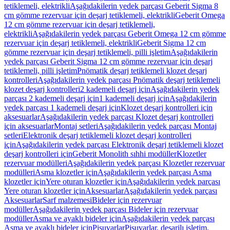
tetiklemeli, elektrikli
Aşağıdakilerin yedek parçası Geberit Sigma 8
cm gömme rezervuar için deşarj tetiklemeli, elektrikli
Geberit Omega
12 cm gömme rezervuar için deşarj tetiklemeli,
elektrikli
Aşağıdakilerin yedek parçası Geberit Omega 12 cm gömme
rezervuar için deşarj tetiklemeli, elektrikli
Geberit Sigma 12 cm
gömme rezervuar için deşarj tetiklemeli, pilli işletim
Aşağıdakilerin
yedek parçası Geberit Sigma 12 cm gömme rezervuar için deşarj
tetiklemeli, pilli işletim
Pnömatik deşarj tetiklemeli klozet deşarj
kontrolleri
Aşağıdakilerin yedek parçası Pnömatik deşarj tetiklemeli
klozet deşarj kontrolleri
2 kademeli deşarj için
Aşağıdakilerin yedek
parçası 2 kademeli deşarj için
1 kademeli deşarj için
Aşağıdakilerin
yedek parçası 1 kademeli deşarj için
Klozet deşarj kontrolleri için
aksesuarlar
Aşağıdakilerin yedek parçası Klozet deşarj kontrolleri
için aksesuarlar
Montaj setleri
Aşağıdakilerin yedek parçası Montaj
setleri
Elektronik deşarj tetiklemeli klozet deşarj kontrolleri
için
Aşağıdakilerin yedek parçası Elektronik deşarj tetiklemeli klozet
deşarj kontrolleri için
Geberit Monolith sıhhi modüller
Klozetler
rezervuar modülleri
Aşağıdakilerin yedek parçası Klozetler rezervuar
modülleri
Asma klozetler için
Aşağıdakilerin yedek parçası Asma
klozetler için
Yere oturan klozetler için
Aşağıdakilerin yedek parçası
Yere oturan klozetler için
Aksesuarlar
Aşağıdakilerin yedek parçası
Aksesuarlar
Sarf malzemesi
Bideler için rezervuar
modüller
Aşağıdakilerin yedek parçası Bideler için rezervuar
modüller
Asma ve ayaklı bideler için
Aşağıdakilerin yedek parçası
Asma ve ayaklı bideler için
Pisuvarlar
Pisuvarlar, deşarjlı işletim,