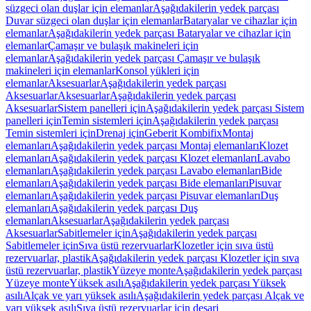
süzgeci olan duşlar için elemanlar
Aşağıdakilerin yedek parçası
Duvar süzgeci olan duşlar için elemanlar
Bataryalar ve cihazlar için
elemanlar
Aşağıdakilerin yedek parçası Bataryalar ve cihazlar için
elemanlar
Çamaşır ve bulaşık makineleri için
elemanlar
Aşağıdakilerin yedek parçası Çamaşır ve bulaşık
makineleri için elemanlar
Konsol yükleri için
elemanlar
Aksesuarlar
Aşağıdakilerin yedek parçası
Aksesuarlar
Aksesuarlar
Aşağıdakilerin yedek parçası
Aksesuarlar
Sistem panelleri için
Aşağıdakilerin yedek parçası Sistem
panelleri için
Temin sistemleri için
Aşağıdakilerin yedek parçası
Temin sistemleri için
Drenaj için
Geberit Kombifix
Montaj
elemanları
Aşağıdakilerin yedek parçası Montaj elemanları
Klozet
elemanları
Aşağıdakilerin yedek parçası Klozet elemanları
Lavabo
elemanları
Aşağıdakilerin yedek parçası Lavabo elemanları
Bide
elemanları
Aşağıdakilerin yedek parçası Bide elemanları
Pisuvar
elemanları
Aşağıdakilerin yedek parçası Pisuvar elemanları
Duş
elemanları
Aşağıdakilerin yedek parçası Duş
elemanları
Aksesuarlar
Aşağıdakilerin yedek parçası
Aksesuarlar
Sabitlemeler için
Aşağıdakilerin yedek parçası
Sabitlemeler için
Sıva üstü rezervuarlar
Klozetler için sıva üstü
rezervuarlar, plastik
Aşağıdakilerin yedek parçası Klozetler için sıva
üstü rezervuarlar, plastik
Yüzeye monte
Aşağıdakilerin yedek parçası
Yüzeye monte
Yüksek asılı
Aşağıdakilerin yedek parçası Yüksek
asılı
Alçak ve yarı yüksek asılı
Aşağıdakilerin yedek parçası Alçak ve
yarı yüksek asılı
Sıva üstü rezervuarlar için deşarj