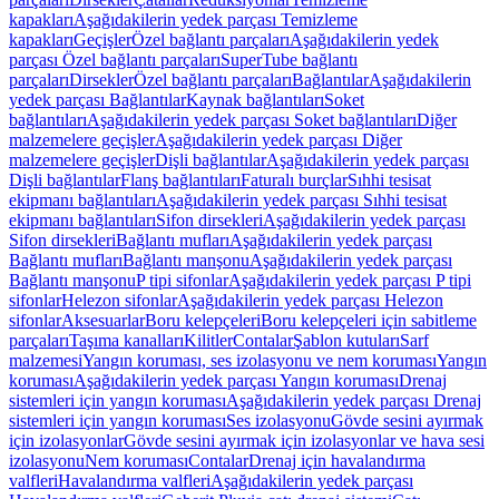
kapakları
Aşağıdakilerin yedek parçası Temizleme
kapakları
Geçişler
Özel bağlantı parçaları
Aşağıdakilerin yedek
parçası Özel bağlantı parçaları
SuperTube bağlantı
parçaları
Dirsekler
Özel bağlantı parçaları
Bağlantılar
Aşağıdakilerin
yedek parçası Bağlantılar
Kaynak bağlantıları
Soket
bağlantıları
Aşağıdakilerin yedek parçası Soket bağlantıları
Diğer
malzemelere geçişler
Aşağıdakilerin yedek parçası Diğer
malzemelere geçişler
Dişli bağlantılar
Aşağıdakilerin yedek parçası
Dişli bağlantılar
Flanş bağlantıları
Faturalı burçlar
Sıhhi tesisat
ekipmanı bağlantıları
Aşağıdakilerin yedek parçası Sıhhi tesisat
ekipmanı bağlantıları
Sifon dirsekleri
Aşağıdakilerin yedek parçası
Sifon dirsekleri
Bağlantı mufları
Aşağıdakilerin yedek parçası
Bağlantı mufları
Bağlantı manşonu
Aşağıdakilerin yedek parçası
Bağlantı manşonu
P tipi sifonlar
Aşağıdakilerin yedek parçası P tipi
sifonlar
Helezon sifonlar
Aşağıdakilerin yedek parçası Helezon
sifonlar
Aksesuarlar
Boru kelepçeleri
Boru kelepçeleri için sabitleme
parçaları
Taşıma kanalları
Kilitler
Contalar
Şablon kutuları
Sarf
malzemesi
Yangın koruması, ses izolasyonu ve nem koruması
Yangın
koruması
Aşağıdakilerin yedek parçası Yangın koruması
Drenaj
sistemleri için yangın koruması
Aşağıdakilerin yedek parçası Drenaj
sistemleri için yangın koruması
Ses izolasyonu
Gövde sesini ayırmak
için izolasyonlar
Gövde sesini ayırmak için izolasyonlar ve hava sesi
izolasyonu
Nem koruması
Contalar
Drenaj için havalandırma
valfleri
Havalandırma valfleri
Aşağıdakilerin yedek parçası