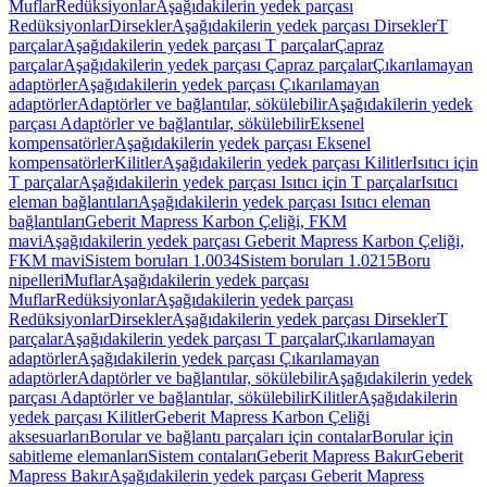
Muflar
Redüksiyonlar
Aşağıdakilerin yedek parçası
Redüksiyonlar
Dirsekler
Aşağıdakilerin yedek parçası Dirsekler
T
parçalar
Aşağıdakilerin yedek parçası T parçalar
Çapraz
parçalar
Aşağıdakilerin yedek parçası Çapraz parçalar
Çıkarılamayan
adaptörler
Aşağıdakilerin yedek parçası Çıkarılamayan
adaptörler
Adaptörler ve bağlantılar, sökülebilir
Aşağıdakilerin yedek
parçası Adaptörler ve bağlantılar, sökülebilir
Eksenel
kompensatörler
Aşağıdakilerin yedek parçası Eksenel
kompensatörler
Kilitler
Aşağıdakilerin yedek parçası Kilitler
Isıtıcı için
T parçalar
Aşağıdakilerin yedek parçası Isıtıcı için T parçalar
Isıtıcı
eleman bağlantıları
Aşağıdakilerin yedek parçası Isıtıcı eleman
bağlantıları
Geberit Mapress Karbon Çeliği, FKM
mavi
Aşağıdakilerin yedek parçası Geberit Mapress Karbon Çeliği,
FKM mavi
Sistem boruları 1.0034
Sistem boruları 1.0215
Boru
nipelleri
Muflar
Aşağıdakilerin yedek parçası
Muflar
Redüksiyonlar
Aşağıdakilerin yedek parçası
Redüksiyonlar
Dirsekler
Aşağıdakilerin yedek parçası Dirsekler
T
parçalar
Aşağıdakilerin yedek parçası T parçalar
Çıkarılamayan
adaptörler
Aşağıdakilerin yedek parçası Çıkarılamayan
adaptörler
Adaptörler ve bağlantılar, sökülebilir
Aşağıdakilerin yedek
parçası Adaptörler ve bağlantılar, sökülebilir
Kilitler
Aşağıdakilerin
yedek parçası Kilitler
Geberit Mapress Karbon Çeliği
aksesuarları
Borular ve bağlantı parçaları için contalar
Borular için
sabitleme elemanları
Sistem contaları
Geberit Mapress Bakır
Geberit
Mapress Bakır
Aşağıdakilerin yedek parçası Geberit Mapress