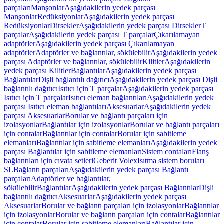
parçaları
Manşonlar
Aşağıdakilerin yedek parçası
Manşonlar
Redüksiyonlar
Aşağıdakilerin yedek parçası
Redüksiyonlar
Dirsekler
Aşağıdakilerin yedek parçası Dirsekler
T
parçalar
Aşağıdakilerin yedek parçası T parçalar
Çıkarılamayan
adaptörler
Aşağıdakilerin yedek parçası Çıkarılamayan
adaptörler
Adaptörler ve bağlantılar, sökülebilir
Aşağıdakilerin yedek
parçası Adaptörler ve bağlantılar, sökülebilir
Kilitler
Aşağıdakilerin
yedek parçası Kilitler
Bağlantılar
Aşağıdakilerin yedek parçası
Bağlantılar
Dişli bağlantılı dağıtıcı
Aşağıdakilerin yedek parçası Dişli
bağlantılı dağıtıcı
Isıtıcı için T parçalar
Aşağıdakilerin yedek parçası
Isıtıcı için T parçalar
Isıtıcı eleman bağlantıları
Aşağıdakilerin yedek
parçası Isıtıcı eleman bağlantıları
Aksesuarlar
Aşağıdakilerin yedek
parçası Aksesuarlar
Borular ve bağlantı parçaları için
izolasyonlar
Bağlantılar için izolasyonlar
Borular ve bağlantı parçaları
için contalar
Bağlantılar için contalar
Borular için sabitleme
elemanları
Bağlantılar için sabitleme elemanları
Aşağıdakilerin yedek
parçası Bağlantılar için sabitleme elemanları
Sistem contaları
Flanş
bağlantıları için cıvata setleri
Geberit Volex
Isıtma sistem boruları
SL
Bağlantı parçaları
Aşağıdakilerin yedek parçası Bağlantı
parçaları
Adaptörler ve bağlantılar,
sökülebilir
Bağlantılar
Aşağıdakilerin yedek parçası Bağlantılar
Dişli
bağlantılı dağıtıcı
Aksesuarlar
Aşağıdakilerin yedek parçası
Aksesuarlar
Borular ve bağlantı parçaları için izolasyonlar
Bağlantılar
için izolasyonlar
Borular ve bağlantı parçaları için contalar
Bağlantılar
için contalar
Borular için sabitleme elemanları
Bağlantılar için