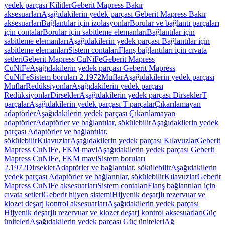
yedek parçası Kilitler
Geberit Mapress Bakır
aksesuarları
Aşağıdakilerin yedek parçası Geberit Mapress Bakır
aksesuarları
Bağlantılar için izolasyonlar
Borular ve bağlantı parçaları
için contalar
Borular için sabitleme elemanları
Bağlantılar için
sabitleme elemanları
Aşağıdakilerin yedek parçası Bağlantılar için
sabitleme elemanları
Sistem contaları
Flanş bağlantıları için cıvata
setleri
Geberit Mapress CuNiFe
Geberit Mapress
CuNiFe
Aşağıdakilerin yedek parçası Geberit Mapress
CuNiFe
Sistem boruları 2.1972
Muflar
Aşağıdakilerin yedek parçası
Muflar
Redüksiyonlar
Aşağıdakilerin yedek parçası
Redüksiyonlar
Dirsekler
Aşağıdakilerin yedek parçası Dirsekler
T
parçalar
Aşağıdakilerin yedek parçası T parçalar
Çıkarılamayan
adaptörler
Aşağıdakilerin yedek parçası Çıkarılamayan
adaptörler
Adaptörler ve bağlantılar, sökülebilir
Aşağıdakilerin yedek
parçası Adaptörler ve bağlantılar,
sökülebilir
Kılavuzlar
Aşağıdakilerin yedek parçası Kılavuzlar
Geberit
Mapress CuNiFe, FKM mavi
Aşağıdakilerin yedek parçası Geberit
Mapress CuNiFe, FKM mavi
Sistem boruları
2.1972
Dirsekler
Adaptörler ve bağlantılar, sökülebilir
Aşağıdakilerin
yedek parçası Adaptörler ve bağlantılar, sökülebilir
Kılavuzlar
Geberit
Mapress CuNiFe aksesuarları
Sistem contaları
Flanş bağlantıları için
cıvata setleri
Geberit hijyen sistemi
Hijyenik deşarjlı rezervuar ve
klozet deşarj kontrol aksesuarları
Aşağıdakilerin yedek parçası
Hijyenik deşarjlı rezervuar ve klozet deşarj kontrol aksesuarları
Güç
üniteleri
Aşağıdakilerin yedek parçası Güç üniteleri
Ağ