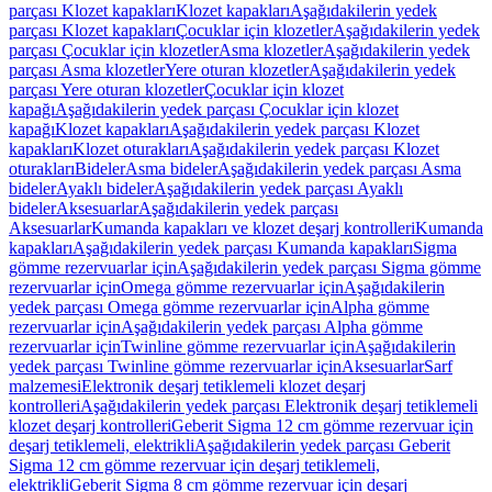
parçası Klozet kapakları
Klozet kapakları
Aşağıdakilerin yedek
parçası Klozet kapakları
Çocuklar için klozetler
Aşağıdakilerin yedek
parçası Çocuklar için klozetler
Asma klozetler
Aşağıdakilerin yedek
parçası Asma klozetler
Yere oturan klozetler
Aşağıdakilerin yedek
parçası Yere oturan klozetler
Çocuklar için klozet
kapağı
Aşağıdakilerin yedek parçası Çocuklar için klozet
kapağı
Klozet kapakları
Aşağıdakilerin yedek parçası Klozet
kapakları
Klozet oturakları
Aşağıdakilerin yedek parçası Klozet
oturakları
Bideler
Asma bideler
Aşağıdakilerin yedek parçası Asma
bideler
Ayaklı bideler
Aşağıdakilerin yedek parçası Ayaklı
bideler
Aksesuarlar
Aşağıdakilerin yedek parçası
Aksesuarlar
Kumanda kapakları ve klozet deşarj kontrolleri
Kumanda
kapakları
Aşağıdakilerin yedek parçası Kumanda kapakları
Sigma
gömme rezervuarlar için
Aşağıdakilerin yedek parçası Sigma gömme
rezervuarlar için
Omega gömme rezervuarlar için
Aşağıdakilerin
yedek parçası Omega gömme rezervuarlar için
Alpha gömme
rezervuarlar için
Aşağıdakilerin yedek parçası Alpha gömme
rezervuarlar için
Twinline gömme rezervuarlar için
Aşağıdakilerin
yedek parçası Twinline gömme rezervuarlar için
Aksesuarlar
Sarf
malzemesi
Elektronik deşarj tetiklemeli klozet deşarj
kontrolleri
Aşağıdakilerin yedek parçası Elektronik deşarj tetiklemeli
klozet deşarj kontrolleri
Geberit Sigma 12 cm gömme rezervuar için
deşarj tetiklemeli, elektrikli
Aşağıdakilerin yedek parçası Geberit
Sigma 12 cm gömme rezervuar için deşarj tetiklemeli,
elektrikli
Geberit Sigma 8 cm gömme rezervuar için deşarj