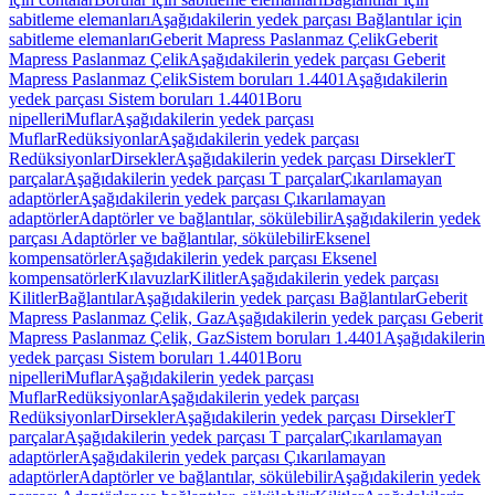
sabitleme elemanları
Aşağıdakilerin yedek parçası Bağlantılar için
sabitleme elemanları
Geberit Mapress Paslanmaz Çelik
Geberit
Mapress Paslanmaz Çelik
Aşağıdakilerin yedek parçası Geberit
Mapress Paslanmaz Çelik
Sistem boruları 1.4401
Aşağıdakilerin
yedek parçası Sistem boruları 1.4401
Boru
nipelleri
Muflar
Aşağıdakilerin yedek parçası
Muflar
Redüksiyonlar
Aşağıdakilerin yedek parçası
Redüksiyonlar
Dirsekler
Aşağıdakilerin yedek parçası Dirsekler
T
parçalar
Aşağıdakilerin yedek parçası T parçalar
Çıkarılamayan
adaptörler
Aşağıdakilerin yedek parçası Çıkarılamayan
adaptörler
Adaptörler ve bağlantılar, sökülebilir
Aşağıdakilerin yedek
parçası Adaptörler ve bağlantılar, sökülebilir
Eksenel
kompensatörler
Aşağıdakilerin yedek parçası Eksenel
kompensatörler
Kılavuzlar
Kilitler
Aşağıdakilerin yedek parçası
Kilitler
Bağlantılar
Aşağıdakilerin yedek parçası Bağlantılar
Geberit
Mapress Paslanmaz Çelik, Gaz
Aşağıdakilerin yedek parçası Geberit
Mapress Paslanmaz Çelik, Gaz
Sistem boruları 1.4401
Aşağıdakilerin
yedek parçası Sistem boruları 1.4401
Boru
nipelleri
Muflar
Aşağıdakilerin yedek parçası
Muflar
Redüksiyonlar
Aşağıdakilerin yedek parçası
Redüksiyonlar
Dirsekler
Aşağıdakilerin yedek parçası Dirsekler
T
parçalar
Aşağıdakilerin yedek parçası T parçalar
Çıkarılamayan
adaptörler
Aşağıdakilerin yedek parçası Çıkarılamayan
adaptörler
Adaptörler ve bağlantılar, sökülebilir
Aşağıdakilerin yedek