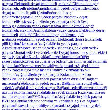
parçası Elektronik deşarj tetiklemeli, elektrikli
Elektronik deşarj
tetiklemeli, pilli işletim
Aşağıdakilerin yedek parçası Elektronik
deşarj tetiklemeli, pilli işletim
Pnömatik deşarj
tetiklemeli
Aşağıdakilerin yedek parçası Pnömatik deşarj
tetiklemeli
Basic
Aşağıdakilerin yedek parçası Basic
Sıva
üstü
Aşağıdakilerin yedek parçası Sıva üstü
Elektronik deşarj
tetiklemeli, elektrikli
Aşağıdakilerin yedek parçası Elektronik deşarj
tetiklemeli, elektrikli
Elektronik deşarj tetiklemeli, pilli
işletim
Aşağıdakilerin yedek parçası Elektronik deşarj tetiklemeli,
pilli işletim
Aksesuarlar
Aşağıdakilerin yedek parçası
Aksesuarlar
Montaj setleri ve yedek setler
Aşağıdakilerin yedek
parçası Montaj setleri ve yedek setler
Deşarj borusu, deşarj dirsekleri
ve geçiş parçaları
Kör kapaklar
Entegre kumandalar
Diğer
aksesuarlar
Klozetler, pisuvarlar ve bideler için sıhhi tesisat ekipmanı
bağlantıları
Klozet ve menfez tahliye ekipmanları
Aşağıdakilerin
yedek parçası Klozet ve menfez tahliye ekipmanları
Koku
sifonları
Aşağıdakilerin yedek parçası Koku sifonları
Sifon
dirsekleri
Aşağıdakilerin yedek parçası Sifon dirsekleri
Bağlantı
manşonu
Aşağıdakilerin yedek parçası Bağlantı manşonu
Bağlantı
setleri
Aşağıdakilerin yedek parçası Bağlantı setleri
Rezervuar dirseği
uzatma ekipmanları
Aşağıdakilerin yedek parçası Rezervuar dirseği
uzatma ekipmanları
PVC bağlantılar
Aşağıdakilerin yedek parçası
PVC bağlantılar
Adaptör contalar ve kapaklar
Geçiş ve bağlantı
parçaları
Pisuvarlar için tahliye ekipmanları
Aşağıdakilerin yedek
parçası Pisuvarlar için tahliye ekipmanları
Pisuvar