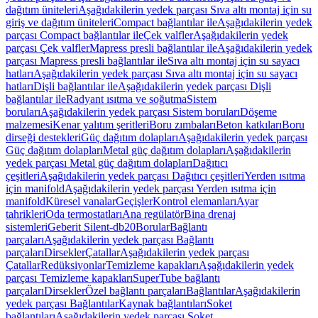
dağıtım üniteleri
Aşağıdakilerin yedek parçası Sıva altı montaj için su
giriş ve dağıtım üniteleri
Compact bağlantılar ile
Aşağıdakilerin yedek
parçası Compact bağlantılar ile
Çek valfler
Aşağıdakilerin yedek
parçası Çek valfler
Mapress presli bağlantılar ile
Aşağıdakilerin yedek
parçası Mapress presli bağlantılar ile
Sıva altı montaj için su sayacı
hatları
Aşağıdakilerin yedek parçası Sıva altı montaj için su sayacı
hatları
Dişli bağlantılar ile
Aşağıdakilerin yedek parçası Dişli
bağlantılar ile
Radyant ısıtma ve soğutma
Sistem
boruları
Aşağıdakilerin yedek parçası Sistem boruları
Döşeme
malzemesi
Kenar yalıtım şeritleri
Boru zımbaları
Beton katkıları
Boru
dirseği destekleri
Güç dağıtım dolapları
Aşağıdakilerin yedek parçası
Güç dağıtım dolapları
Metal güç dağıtım dolapları
Aşağıdakilerin
yedek parçası Metal güç dağıtım dolapları
Dağıtıcı
çeşitleri
Aşağıdakilerin yedek parçası Dağıtıcı çeşitleri
Yerden ısıtma
için manifold
Aşağıdakilerin yedek parçası Yerden ısıtma için
manifold
Küresel vanalar
Geçişler
Kontrol elemanları
Ayar
tahrikleri
Oda termostatları
Ana regülatör
Bina drenaj
sistemleri
Geberit Silent-db20
Borular
Bağlantı
parçaları
Aşağıdakilerin yedek parçası Bağlantı
parçaları
Dirsekler
Çatallar
Aşağıdakilerin yedek parçası
Çatallar
Redüksiyonlar
Temizleme kapakları
Aşağıdakilerin yedek
parçası Temizleme kapakları
SuperTube bağlantı
parçaları
Dirsekler
Özel bağlantı parçaları
Bağlantılar
Aşağıdakilerin
yedek parçası Bağlantılar
Kaynak bağlantıları
Soket
bağlantıları
Aşağıdakilerin yedek parçası Soket