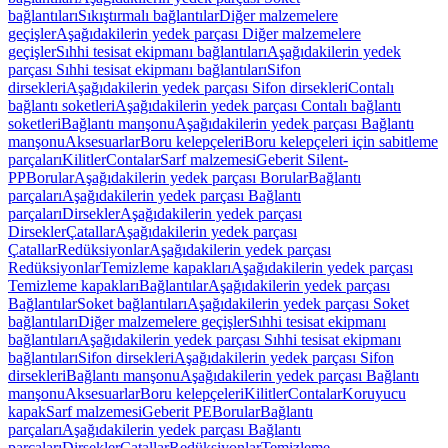
bağlantıları
Sıkıştırmalı bağlantılar
Diğer malzemelere
geçişler
Aşağıdakilerin yedek parçası Diğer malzemelere
geçişler
Sıhhi tesisat ekipmanı bağlantıları
Aşağıdakilerin yedek
parçası Sıhhi tesisat ekipmanı bağlantıları
Sifon
dirsekleri
Aşağıdakilerin yedek parçası Sifon dirsekleri
Contalı
bağlantı soketleri
Aşağıdakilerin yedek parçası Contalı bağlantı
soketleri
Bağlantı manşonu
Aşağıdakilerin yedek parçası Bağlantı
manşonu
Aksesuarlar
Boru kelepçeleri
Boru kelepçeleri için sabitleme
parçaları
Kilitler
Contalar
Sarf malzemesi
Geberit Silent-
PP
Borular
Aşağıdakilerin yedek parçası Borular
Bağlantı
parçaları
Aşağıdakilerin yedek parçası Bağlantı
parçaları
Dirsekler
Aşağıdakilerin yedek parçası
Dirsekler
Çatallar
Aşağıdakilerin yedek parçası
Çatallar
Redüksiyonlar
Aşağıdakilerin yedek parçası
Redüksiyonlar
Temizleme kapakları
Aşağıdakilerin yedek parçası
Temizleme kapakları
Bağlantılar
Aşağıdakilerin yedek parçası
Bağlantılar
Soket bağlantıları
Aşağıdakilerin yedek parçası Soket
bağlantıları
Diğer malzemelere geçişler
Sıhhi tesisat ekipmanı
bağlantıları
Aşağıdakilerin yedek parçası Sıhhi tesisat ekipmanı
bağlantıları
Sifon dirsekleri
Aşağıdakilerin yedek parçası Sifon
dirsekleri
Bağlantı manşonu
Aşağıdakilerin yedek parçası Bağlantı
manşonu
Aksesuarlar
Boru kelepçeleri
Kilitler
Contalar
Koruyucu
kapak
Sarf malzemesi
Geberit PE
Borular
Bağlantı
parçaları
Aşağıdakilerin yedek parçası Bağlantı
parçaları
Dirsekler
Çatallar
Redüksiyonlar
Temizleme