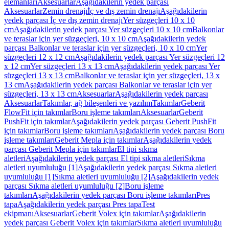
elemanları
Aksesuarlar
Aşağıdakilerin yedek parçası
Aksesuarlar
Zemin drenajı
İç ve dış zemin drenajı
Aşağıdakilerin
yedek parçası İç ve dış zemin drenajı
Yer süzgeçleri 10 x 10
cm
Aşağıdakilerin yedek parçası Yer süzgeçleri 10 x 10 cm
Balkonlar
ve teraslar için yer süzgeçleri, 10 x 10 cm
Aşağıdakilerin yedek
parçası Balkonlar ve teraslar için yer süzgeçleri, 10 x 10 cm
Yer
süzgeçleri 12 x 12 cm
Aşağıdakilerin yedek parçası Yer süzgeçleri 12
x 12 cm
Yer süzgeçleri 13 x 13 cm
Aşağıdakilerin yedek parçası Yer
süzgeçleri 13 x 13 cm
Balkonlar ve teraslar için yer süzgeçleri, 13 x
13 cm
Aşağıdakilerin yedek parçası Balkonlar ve teraslar için yer
süzgeçleri, 13 x 13 cm
Aksesuarlar
Aşağıdakilerin yedek parçası
Aksesuarlar
Takımlar, ağ bileşenleri ve yazılım
Takımlar
Geberit
FlowFit için takımlar
Boru işleme takımları
Aksesuarlar
Geberit
PushFit için takımlar
Aşağıdakilerin yedek parçası Geberit PushFit
için takımlar
Boru işleme takımları
Aşağıdakilerin yedek parçası Boru
işleme takımları
Geberit Mepla için takımlar
Aşağıdakilerin yedek
parçası Geberit Mepla için takımlar
El tipi sıkma
aletleri
Aşağıdakilerin yedek parçası El tipi sıkma aletleri
Sıkma
aletleri uyumluluğu [1]
Aşağıdakilerin yedek parçası Sıkma aletleri
uyumluluğu [1]
Sıkma aletleri uyumluluğu [2]
Aşağıdakilerin yedek
parçası Sıkma aletleri uyumluluğu [2]
Boru işleme
takımları
Aşağıdakilerin yedek parçası Boru işleme takımları
Pres
tapa
Aşağıdakilerin yedek parçası Pres tapa
Test
ekipmanı
Aksesuarlar
Geberit Volex için takımlar
Aşağıdakilerin
yedek parçası Geberit Volex için takımlar
Sıkma aletleri uyumluluğu