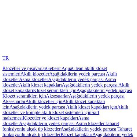
TR
Klozetler ve pisuvarlar
Geberit AquaClean akıllı klozet
sistemleri
Akıllı klozetler
Aşağıdakilerin yedek parçası Akıllı
klozetler
Asma klozetler
Aşağıdakilerin yedek parçası Asma
klozetler
Akıllı klozet kapakları
Aşağıdakilerin yedek parçası Akıllı
klozet kapakları
Klozet seramikleri için
Aşağıdakilerin yedek parçası
Klozet seramikleri için
Aksesuarlar
Aşağıdakilerin yedek parçası
Aksesuarlar
Akıllı klozetler için
Akıllı klozet kapakları
için
Aşağıdakilerin yedek parçası Akıllı klozet kapakları için
Akıllı
klozetler ve komple akıllı klozet sistemleri için
Sarf
malzemesi
Klozetler ve klozet kapakları
Asma
klozetler
Aşağıdakilerin yedek parçası Asma klozetler
Taharet
fonksiyonlu alçak tip klozetler
Aşağıdakilerin yedek parçası Taharet
fonksiyonlu alçak tip klozetler
Klozet kapakları
Aşağıdakilerin yedek