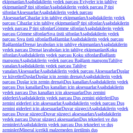
ekipmanları
Aşağıdakilerin yedek parçası Eviyeler için tahliye
ekipmanları
P tipi sifonlar
Aşağıdakilerin yedek parçası P tipi
sifonlar
Aksesuarlar
Aşağıdakilerin yedek parçası
Aksesuarlar
Cihazlar için tahliye ekipmanları
Aşağıdakilerin yedek
parçası Cihazlar için tahliye ekipmanları
P tipi sifonlar
Aşağıdakilerin
yedek parçası P tipi sifonlar
Gömme sifonlar
Aşağıdakilerin yedek
parçası Gömme sifonlar
Sıva üstü sifonlar
Aşağıdakilerin yedek
parçası Sıva üstü sifonlar
Bağlantılar
Aşağıdakilerin yedek parçası
Bağlantılar
Drenaj lavaboları için tahliye ekipmanları
Aşağıdakilerin
yedek parçası Drenaj lavaboları için tahliye ekipmanları
Koku
sifonları
Aşağıdakilerin yedek parçası Koku sifonları
Bağlantı
manşonu
Aşağıdakilerin yedek parçası Bağlantı manşonu
Tahliye
vanaları
Aşağıdakilerin yedek parçası Tahliye
vanaları
Aksesuarlar
Aşağıdakilerin yedek parçası Aksesuarlar
Duşlar
ve küvetler
Duşlar
Duşlar için zemin drenajı
Aşağıdakilerin yedek
parçası Duşlar için zemin drenajı
Duş kanalları
Aşağıdakilerin yedek
parçası Duş kanalları
Duş kanalları için aksesuarlar
Aşağıdakilerin
yedek parçası Duş kanalları için aksesuarlar
Duş zemini
giderleri
Aşağıdakilerin yedek parçası Duş zemini giderleri
Duş
zemini giderleri için aksesuarlar
Aşağıdakilerin yedek parçası Duş
zemini giderleri için aksesuarlar
Duvar süzgeci
Aşağıdakilerin yedek
parçası Duvar süzgeci
Duvar süzgeci aksesuarları
Aşağıdakilerin
yedek parçası Duvar süzgeci aksesuarları
Duş tekneleri ve duş
zeminleri
Aşağıdakilerin yedek parçası Duş tekneleri ve duş
zeminleri
Mineral içerikli malzemeden üretilmiş duş