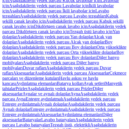
için
Aşağıdakilerin yedek parçası Küçük lavabolar için
Lavabolar
için
Aşağıdakilerin yedek parçası Lavabolar için
İkili lavabolar
için
Aşağıdakilerin yedek parçası İkili lavabolar için
Lavabo
tezgahları
Aşağıdakilerin yedek parçası Lavabo tezgahları
Kabuk
şekilli çanak lavabo için
Aşağıdakilerin yedek parçası Kabuk şekilli
çanak lavabo için
Dikdörtgen çanak lavabo için
Aşağıdakilerin yedek
parçası Dikdörtgen çanak lavabo için
Tezgah üstü lavabo için
Yan
dolaplar
Aşağıdakilerin yedek parçası Yan dolaplar
Alçak yan
dolaplar
Aşağıdakilerin yedek parçası Alçak yan dolaplar
Boy
dolapları
Aşağıdakilerin yedek parçası Boy dolapları
Orta yükseklikte
dolaplar
Aşağıdakilerin yedek parçası Orta yükseklikte dolaplar
Boy
dolapları
Aşağıdakilerin yedek parçası Boy dolapları
Diğer banyo
mobilyaları
Aşağıdakilerin yedek parçası Diğer banyo
mobilyaları
Duvar rafları
Aşağıdakilerin yedek parçası Duvar
rafları
Aksesuarlar
Aşağıdakilerin yedek parçası Aksesuarlar
Çekmece
parçaları ve düzenleme kutuları
Havlu askısı ve havlu
kancası
Aydınlatma elemanları
Batarya kolları
Ayak setleri
Manyetik
tahtalar
Prizler
Aşağıdakilerin yedek parçası Prizler
Diğer
aksesuarlar
Aynalar ve aynalı dolaplar
Ayna
Aşağıdakilerin yedek
parçası Ayna
Entegre aydınlatmalı
Aşağıdakilerin yedek parçası
Entegre aydınlatmalı
Aynalı dolaplar
Aşağıdakilerin yedek parçası
Aynalı dolaplar
Entegre aydınlatmalı
Aşağıdakilerin yedek parçası
Entegre aydınlatmalı
Aksesuarlar
Aydınlatma elemanları
Diğer
aksesuarlar
Bataryalar
Lavabo bataryaları
Aşağıdakilerin yedek
parçası Lavabo bataryaları
Tezgah üstü, elektrikli
Aşağıdakilerin