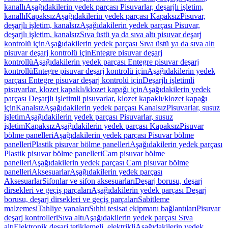
kanallı
Aşağıdakilerin yedek parçası Pisuvarlar, deşarjlı işletim,
kanallı
Kapaksız
Aşağıdakilerin yedek parçası Kapaksız
Pisuvar,
deşarjlı işletim, kanalsız
Aşağıdakilerin yedek parçası Pisuvar,
deşarjlı işletim, kanalsız
Sıva üstü ya da sıva altı pisuvar deşarj
kontrolü için
Aşağıdakilerin yedek parçası Sıva üstü ya da sıva altı
pisuvar deşarj kontrolü için
Entegre pisuvar deşarj
kontrollü
Aşağıdakilerin yedek parçası Entegre pisuvar deşarj
kontrollü
Entegre pisuvar deşarj kontrolü için
Aşağıdakilerin yedek
parçası Entegre pisuvar deşarj kontrolü için
Deşarjlı işletimli
pisuvarlar, klozet kapaklı/klozet kapağı için
Aşağıdakilerin yedek
parçası Deşarjlı işletimli pisuvarlar, klozet kapaklı/klozet kapağı
için
Kanalsız
Aşağıdakilerin yedek parçası Kanalsız
Pisuvarlar, susuz
işletim
Aşağıdakilerin yedek parçası Pisuvarlar, susuz
işletim
Kapaksız
Aşağıdakilerin yedek parçası Kapaksız
Pisuvar
bölme panelleri
Aşağıdakilerin yedek parçası Pisuvar bölme
panelleri
Plastik pisuvar bölme panelleri
Aşağıdakilerin yedek parçası
Plastik pisuvar bölme panelleri
Cam pisuvar bölme
panelleri
Aşağıdakilerin yedek parçası Cam pisuvar bölme
panelleri
Aksesuarlar
Aşağıdakilerin yedek parçası
Aksesuarlar
Sifonlar ve sifon aksesuarları
Deşarj borusu, deşarj
dirsekleri ve geçiş parçaları
Aşağıdakilerin yedek parçası Deşarj
borusu, deşarj dirsekleri ve geçiş parçaları
Sabitleme
malzemesi
Tahliye vanaları
Sıhhi tesisat ekipmanı bağlantıları
Pisuvar
deşarj kontrolleri
Sıva altı
Aşağıdakilerin yedek parçası Sıva
altı
Elektronik deşarj tetiklemeli, elektrikli
Aşağıdakilerin yedek