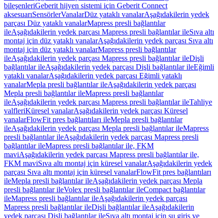
bileşenleri
Geberit hijyen sistemi için Geberit Connect
aksesuarı
Sensörler
Vanalar
Düz yataklı vanalar
Aşağıdakilerin yedek
parçası Düz yataklı vanalar
Mapress presli bağlantılar
ile
Aşağıdakilerin yedek parçası Mapress presli bağlantılar ile
Sıva altı
montaj için düz yataklı vanalar
Aşağıdakilerin yedek parçası Sıva altı
montaj için düz yataklı vanalar
Mapress presli bağlantılar
ile
Aşağıdakilerin yedek parçası Mapress presli bağlantılar ile
Dişli
bağlantılar ile
Aşağıdakilerin yedek parçası Dişli bağlantılar ile
Eğimli
yataklı vanalar
Aşağıdakilerin yedek parçası Eğimli yataklı
vanalar
Mepla presli bağlantılar ile
Aşağıdakilerin yedek parçası
Mepla presli bağlantılar ile
Mapress presli bağlantılar
ile
Aşağıdakilerin yedek parçası Mapress presli bağlantılar ile
Tahliye
valfleri
Küresel vanalar
Aşağıdakilerin yedek parçası Küresel
vanalar
FlowFit pres bağlantıları ile
Mepla presli bağlantılar
ile
Aşağıdakilerin yedek parçası Mepla presli bağlantılar ile
Mapress
presli bağlantılar ile
Aşağıdakilerin yedek parçası Mapress presli
bağlantılar ile
Mapress presli bağlantılar ile, FKM
mavi
Aşağıdakilerin yedek parçası Mapress presli bağlantılar ile,
FKM mavi
Sıva altı montaj için küresel vanalar
Aşağıdakilerin yedek
parçası Sıva altı montaj için küresel vanalar
FlowFit pres bağlantıları
ile
Mepla presli bağlantılar ile
Aşağıdakilerin yedek parçası Mepla
presli bağlantılar ile
Volex presli bağlantılar ile
Compact bağlantılar
ile
Mapress presli bağlantılar ile
Aşağıdakilerin yedek parçası
Mapress presli bağlantılar ile
Dişli bağlantılar ile
Aşağıdakilerin
yedek parçası Dişli bağlantılar ile
Sıva altı montaj için su giriş ve