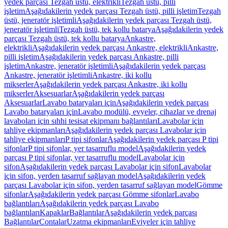
yedek parçası Tezgah üstü, elektrikli
Tezgah üstü, pilli
işletim
Aşağıdakilerin yedek parçası Tezgah üstü, pilli işletim
Tezgah
üstü, jeneratör işletimli
Aşağıdakilerin yedek parçası Tezgah üstü,
jeneratör işletimli
Tezgah üstü, tek kollu batarya
Aşağıdakilerin yedek
parçası Tezgah üstü, tek kollu batarya
Ankastre,
elektrikli
Aşağıdakilerin yedek parçası Ankastre, elektrikli
Ankastre,
pilli işletim
Aşağıdakilerin yedek parçası Ankastre, pilli
işletim
Ankastre, jeneratör işletimli
Aşağıdakilerin yedek parçası
Ankastre, jeneratör işletimli
Ankastre, iki kollu
mikserler
Aşağıdakilerin yedek parçası Ankastre, iki kollu
mikserler
Aksesuarlar
Aşağıdakilerin yedek parçası
Aksesuarlar
Lavabo bataryaları için
Aşağıdakilerin yedek parçası
Lavabo bataryaları için
Lavabo modülü, evyeler, cihazlar ve drenaj
lavaboları için sıhhi tesisat ekipmanı bağlantıları
Lavabolar için
tahliye ekipmanları
Aşağıdakilerin yedek parçası Lavabolar için
tahliye ekipmanları
P tipi sifonlar
Aşağıdakilerin yedek parçası P tipi
sifonlar
P tipi sifonlar, yer tasarruflu model
Aşağıdakilerin yedek
parçası P tipi sifonlar, yer tasarruflu model
Lavabolar için
sifon
Aşağıdakilerin yedek parçası Lavabolar için sifon
Lavabolar
için sifon, yerden tasarruf sağlayan model
Aşağıdakilerin yedek
parçası Lavabolar için sifon, yerden tasarruf sağlayan model
Gömme
sifonlar
Aşağıdakilerin yedek parçası Gömme sifonlar
Lavabo
bağlantıları
Aşağıdakilerin yedek parçası Lavabo
bağlantıları
Kapaklar
Bağlantılar
Aşağıdakilerin yedek parçası
Bağlantılar
Contalar
Uzatma ekipmanları
Eviyeler için tahliye