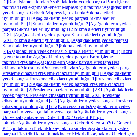
[2]
Boru işleme takımları
Aşağıdakilerin yedek parçası Boru işleme
takımları
Test ekipmanı
Geberit Mapress için takımlar
Aşağıdakilerin
yedek parçası Geberit Mapress için takımlar
Sıkma aletleri
uyumluluğu [1]
Aşağıdakilerin yedek parçası Sıkma aletleri
uyumluluğu [1]
Sıkma aletleri uyumluluğu [2]
Aşağıdakilerin yedek
parçası Sıkma aletleri uyumluluğu [2]
Sıkma aletleri uyumluluğu
[2XL]
Aşağıdakilerin yedek parçası Sıkma aletleri uyumluluğu
[2XL]
Sıkma aletleri uyumluluğu [3]
Aşağıdakilerin yedek parçası
Sıkma aletleri uyumluluğu [3]
Sıkma aletleri uyumluluğu
[4]
Aşağıdakilerin yedek parçası Sıkma aletleri uyumluluğu [4]
Boru
işleme takımları
Aşağıdakilerin yedek parçası Boru işleme
takımları
Pres tapa
Aşağıdakilerin yedek parçası Pres tapa
Test
ekipmanı
Aksesuarlar
Presleme cihazları
Aşağıdakilerin yedek parçası
Presleme cihazları
Presleme cihazları uyumluluğu [1]
Aşağıdakilerin
yedek parçası Presleme cihazları uyumluluğu [1]
Presleme cihazları
uyumluluğu [2]
Aşağıdakilerin yedek parçası Presleme cihazları
uyumluluğu [2]
Presleme cihazları uyumluluğu [2XL]
Aşağıdakilerin
yedek parçası Presleme cihazları uyumluluğu [2XL]
Presleme
cihazları uyumluluğu [4] / [2]
Aşağıdakilerin yedek parçası Presleme
cihazları uyumluluğu [4] / [2]
Üniversal çanta
Aşağıdakilerin yedek
parçası Üniversal çanta
Üniversal çanta
Aşağıdakilerin yedek parçası
Üniversal çanta
Geberit Silent-db20 / Geberit PE için
takımlar
Aşağıdakilerin yedek parçası Geberit Silent-db20 / Geberit
PE için takımlar
Elektrikli kaynak makineleri
Aşağıdakilerin yedek
parçası Elektrikli kaynak makineleri
Elektrikli kaynak makineleri için