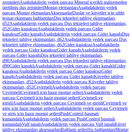
zeminleri
Aşağıdakilerin yedek parçası Mineral içerikli malzemeden
üretilmiş duş zeminleri
Montaj elemanları
Aşağıdakilerin yedek
parçası Montaj elemanları
Aksesuarlar
Duşlar ve küvetler için sıhhi
tesisat ekipmanı bağlantıları
Duş tekneleri tahliye ekipmanları,
d52
Aşağıdakilerin yedek parçası Duş tekneleri tahliye ekipmanları,
d52
Gider kapaksız
Aşağıdakilerin yedek parçası Gider
kapaksız
Gider kapağı
Aşağıdakilerin yedek parçası Gider kapağı
Duş
tekneleri tahliye ekipmanları, d62
Aşağıdakilerin yedek parçası Duş
tekneleri tahliye ekipmanları, d62
Gider kapaksız
Aşağıdakilerin
yedek parçası Gider kapaksız
Gider kapağı
Aşağıdakilerin yedek
parçası Gider kapağı
Duş tekneleri tahliye ekipmanları,
d90
Aşağıdakilerin yedek parçası Duş tekneleri tahliye ekipmanları,
d90
Gider kapaklı
Aşağıdakilerin yedek parçası Gider kapaklı
Gider
kapaksız
Aşağıdakilerin yedek parçası Gider kapaksız
Gider
kapağı
Aşağıdakilerin yedek parçası Gider kapağı
Küvetler tahliye
ekipmanları, d52
Aşağıdakilerin yedek parçası Küvetler tahliye
ekipmanları, d52
Çevirmeli
Aşağıdakilerin yedek parçası
Çevirmeli
Çevirmeli için hazır montaj setleri
Aşağıdakilerin yedek
parçası Çevirmeli için hazır montaj setleri
Çevirmeli ve
girişli
Aşağıdakilerin yedek parçası Çevirmeli ve girişli
Çevirmeli ve
giriş için hazır montaj setleri
Aşağıdakilerin yedek parçası Çevirmeli
ve giriş için hazır montaj setleri
PushControl basmalı
kumandalı
Aşağıdakilerin yedek parçası PushControl basmalı
kumandalı
Valf tapalı
Aşağıdakilerin yedek parçası Valf tapalı
Küvet
tahliye ekipmanları aksesuarları
Bağlantı setleri
Su bağlantıları
Montaj