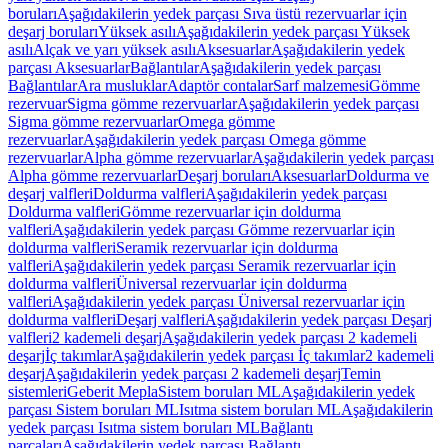
boruları
Aşağıdakilerin yedek parçası Sıva üstü rezervuarlar için
deşarj boruları
Yüksek asılı
Aşağıdakilerin yedek parçası Yüksek
asılı
Alçak ve yarı yüksek asılı
Aksesuarlar
Aşağıdakilerin yedek
parçası Aksesuarlar
Bağlantılar
Aşağıdakilerin yedek parçası
Bağlantılar
Ara musluklar
Adaptör contalar
Sarf malzemesi
Gömme
rezervuar
Sigma gömme rezervuarlar
Aşağıdakilerin yedek parçası
Sigma gömme rezervuarlar
Omega gömme
rezervuarlar
Aşağıdakilerin yedek parçası Omega gömme
rezervuarlar
Alpha gömme rezervuarlar
Aşağıdakilerin yedek parçası
Alpha gömme rezervuarlar
Deşarj boruları
Aksesuarlar
Doldurma ve
deşarj valfleri
Doldurma valfleri
Aşağıdakilerin yedek parçası
Doldurma valfleri
Gömme rezervuarlar için doldurma
valfleri
Aşağıdakilerin yedek parçası Gömme rezervuarlar için
doldurma valfleri
Seramik rezervuarlar için doldurma
valfleri
Aşağıdakilerin yedek parçası Seramik rezervuarlar için
doldurma valfleri
Üniversal rezervuarlar için doldurma
valfleri
Aşağıdakilerin yedek parçası Üniversal rezervuarlar için
doldurma valfleri
Deşarj valfleri
Aşağıdakilerin yedek parçası Deşarj
valfleri
2 kademeli deşarj
Aşağıdakilerin yedek parçası 2 kademeli
deşarj
İç takımlar
Aşağıdakilerin yedek parçası İç takımlar
2 kademeli
deşarj
Aşağıdakilerin yedek parçası 2 kademeli deşarj
Temin
sistemleri
Geberit Mepla
Sistem boruları ML
Aşağıdakilerin yedek
parçası Sistem boruları ML
Isıtma sistem boruları ML
Aşağıdakilerin
yedek parçası Isıtma sistem boruları ML
Bağlantı
parçaları
Aşağıdakilerin yedek parçası Bağlantı