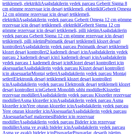
tetiklemeli, elektrikli
Aşağıdakilerin yedek parçası Geberit Sigma 8
cm gömme rezervuar için deşarj tetiklemeli, elektrikli
Geberit Omega
12 cm gömme rezervuar için deşarj tetiklemeli,
elektrikli
Aşağıdakilerin yedek parçası Geberit Omega 12 cm gömme
rezervuar için deşarj tetiklemeli, elektrikli
Geberit Sigma 12 cm
gömme rezervuar için deşarj tetiklemeli, pilli işletim
Aşağıdakilerin
yedek parçası Geberit Sigma 12 cm gömme rezervuar için deşarj
tetiklemeli, pilli işletim
Pnömatik deşarj tetiklemeli klozet deşarj
kontrolleri
Aşağıdakilerin yedek parçası Pnömatik deşarj tetiklemeli
klozet deşarj kontrolleri
2 kademeli deşarj için
Aşağıdakilerin yedek
parçası 2 kademeli deşarj için
1 kademeli deşarj için
Aşağıdakilerin
yedek parçası 1 kademeli deşarj için
Klozet deşarj kontrolleri için
aksesuarlar
Aşağıdakilerin yedek parçası Klozet deşarj kontrolleri
için aksesuarlar
Montaj setleri
Aşağıdakilerin yedek parçası Montaj
setleri
Elektronik deşarj tetiklemeli klozet deşarj kontrolleri
için
Aşağıdakilerin yedek parçası Elektronik deşarj tetiklemeli klozet
deşarj kontrolleri için
Geberit Monolith sıhhi modüller
Klozetler
rezervuar modülleri
Aşağıdakilerin yedek parçası Klozetler rezervuar
modülleri
Asma klozetler için
Aşağıdakilerin yedek parçası Asma
klozetler için
Yere oturan klozetler için
Aşağıdakilerin yedek parçası
Yere oturan klozetler için
Aksesuarlar
Aşağıdakilerin yedek parçası
Aksesuarlar
Sarf malzemesi
Bideler için rezervuar
modüller
Aşağıdakilerin yedek parçası Bideler için rezervuar
modüller
Asma ve ayaklı bideler için
Aşağıdakilerin yedek parçası
Asma ve ayaklı bideler için
Pisuvarlar
Pisuvarlar, deşarjlı işletim,