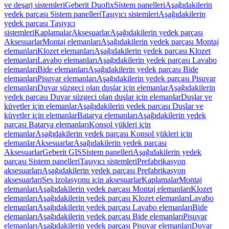
ve deşarj sistemleri
Geberit Duofix
Sistem panelleri
Aşağıdakilerin
yedek parçası Sistem panelleri
Taşıyıcı sistemleri
Aşağıdakilerin
yedek parçası Taşıyıcı
sistemleri
Kaplamalar
Aksesuarlar
Aşağıdakilerin yedek parçası
Aksesuarlar
Montaj elemanları
Aşağıdakilerin yedek parçası Montaj
elemanları
Klozet elemanları
Aşağıdakilerin yedek parçası Klozet
elemanları
Lavabo elemanları
Aşağıdakilerin yedek parçası Lavabo
elemanları
Bide elemanları
Aşağıdakilerin yedek parçası Bide
elemanları
Pisuvar elemanları
Aşağıdakilerin yedek parçası Pisuvar
elemanları
Duvar süzgeci olan duşlar için elemanlar
Aşağıdakilerin
yedek parçası Duvar süzgeci olan duşlar için elemanlar
Duşlar ve
küvetler için elemanlar
Aşağıdakilerin yedek parçası Duşlar ve
küvetler için elemanlar
Batarya elemanları
Aşağıdakilerin yedek
parçası Batarya elemanları
Konsol yükleri için
elemanlar
Aşağıdakilerin yedek parçası Konsol yükleri için
elemanlar
Aksesuarlar
Aşağıdakilerin yedek parçası
Aksesuarlar
Geberit GIS
Sistem panelleri
Aşağıdakilerin yedek
parçası Sistem panelleri
Taşıyıcı sistemleri
Prefabrikasyon
aksesuarları
Aşağıdakilerin yedek parçası Prefabrikasyon
aksesuarları
Ses izolasyonu için aksesuarlar
Kaplamalar
Montaj
elemanları
Aşağıdakilerin yedek parçası Montaj elemanları
Klozet
elemanları
Aşağıdakilerin yedek parçası Klozet elemanları
Lavabo
elemanları
Aşağıdakilerin yedek parçası Lavabo elemanları
Bide
elemanları
Aşağıdakilerin yedek parçası Bide elemanları
Pisuvar
elemanları
Aşağıdakilerin yedek parçası Pisuvar elemanları
Duvar