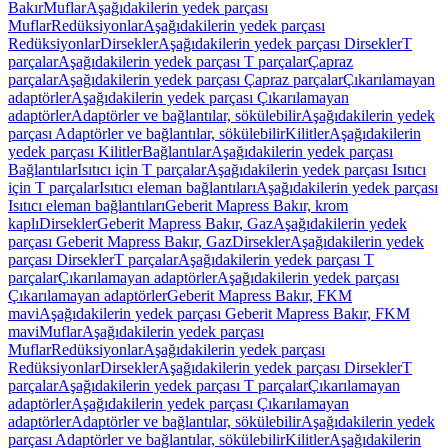
Bakır
Muflar
Aşağıdakilerin yedek parçası
Muflar
Redüksiyonlar
Aşağıdakilerin yedek parçası
Redüksiyonlar
Dirsekler
Aşağıdakilerin yedek parçası Dirsekler
T
parçalar
Aşağıdakilerin yedek parçası T parçalar
Çapraz
parçalar
Aşağıdakilerin yedek parçası Çapraz parçalar
Çıkarılamayan
adaptörler
Aşağıdakilerin yedek parçası Çıkarılamayan
adaptörler
Adaptörler ve bağlantılar, sökülebilir
Aşağıdakilerin yedek
parçası Adaptörler ve bağlantılar, sökülebilir
Kilitler
Aşağıdakilerin
yedek parçası Kilitler
Bağlantılar
Aşağıdakilerin yedek parçası
Bağlantılar
Isıtıcı için T parçalar
Aşağıdakilerin yedek parçası Isıtıcı
için T parçalar
Isıtıcı eleman bağlantıları
Aşağıdakilerin yedek parçası
Isıtıcı eleman bağlantıları
Geberit Mapress Bakır, krom
kaplı
Dirsekler
Geberit Mapress Bakır, Gaz
Aşağıdakilerin yedek
parçası Geberit Mapress Bakır, Gaz
Dirsekler
Aşağıdakilerin yedek
parçası Dirsekler
T parçalar
Aşağıdakilerin yedek parçası T
parçalar
Çıkarılamayan adaptörler
Aşağıdakilerin yedek parçası
Çıkarılamayan adaptörler
Geberit Mapress Bakır, FKM
mavi
Aşağıdakilerin yedek parçası Geberit Mapress Bakır, FKM
mavi
Muflar
Aşağıdakilerin yedek parçası
Muflar
Redüksiyonlar
Aşağıdakilerin yedek parçası
Redüksiyonlar
Dirsekler
Aşağıdakilerin yedek parçası Dirsekler
T
parçalar
Aşağıdakilerin yedek parçası T parçalar
Çıkarılamayan
adaptörler
Aşağıdakilerin yedek parçası Çıkarılamayan
adaptörler
Adaptörler ve bağlantılar, sökülebilir
Aşağıdakilerin yedek
parçası Adaptörler ve bağlantılar, sökülebilir
Kilitler
Aşağıdakilerin