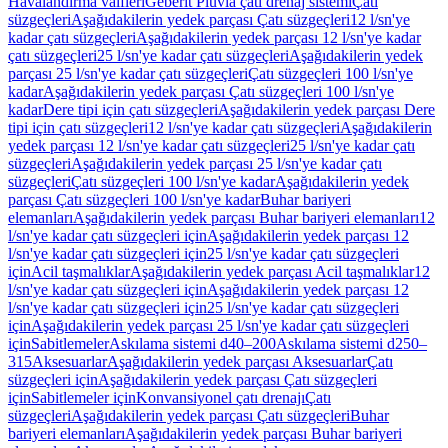
Havalandırma valfleri
Geberit Pluvia çatı drenaj sistemi
Çatı
süzgeçleri
Aşağıdakilerin yedek parçası Çatı süzgeçleri
12 l/sn'ye
kadar çatı süzgeçleri
Aşağıdakilerin yedek parçası 12 l/sn'ye kadar
çatı süzgeçleri
25 l/sn'ye kadar çatı süzgeçleri
Aşağıdakilerin yedek
parçası 25 l/sn'ye kadar çatı süzgeçleri
Çatı süzgeçleri 100 l/sn'ye
kadar
Aşağıdakilerin yedek parçası Çatı süzgeçleri 100 l/sn'ye
kadar
Dere tipi için çatı süzgeçleri
Aşağıdakilerin yedek parçası Dere
tipi için çatı süzgeçleri
12 l/sn'ye kadar çatı süzgeçleri
Aşağıdakilerin
yedek parçası 12 l/sn'ye kadar çatı süzgeçleri
25 l/sn'ye kadar çatı
süzgeçleri
Aşağıdakilerin yedek parçası 25 l/sn'ye kadar çatı
süzgeçleri
Çatı süzgeçleri 100 l/sn'ye kadar
Aşağıdakilerin yedek
parçası Çatı süzgeçleri 100 l/sn'ye kadar
Buhar bariyeri
elemanları
Aşağıdakilerin yedek parçası Buhar bariyeri elemanları
12
l/sn'ye kadar çatı süzgeçleri için
Aşağıdakilerin yedek parçası 12
l/sn'ye kadar çatı süzgeçleri için
25 l/sn'ye kadar çatı süzgeçleri
için
Acil taşmalıklar
Aşağıdakilerin yedek parçası Acil taşmalıklar
12
l/sn'ye kadar çatı süzgeçleri için
Aşağıdakilerin yedek parçası 12
l/sn'ye kadar çatı süzgeçleri için
25 l/sn'ye kadar çatı süzgeçleri
için
Aşağıdakilerin yedek parçası 25 l/sn'ye kadar çatı süzgeçleri
için
Sabitlemeler
Askılama sistemi d40–200
Askılama sistemi d250–
315
Aksesuarlar
Aşağıdakilerin yedek parçası Aksesuarlar
Çatı
süzgeçleri için
Aşağıdakilerin yedek parçası Çatı süzgeçleri
için
Sabitlemeler için
Konvansiyonel çatı drenajı
Çatı
süzgeçleri
Aşağıdakilerin yedek parçası Çatı süzgeçleri
Buhar
bariyeri elemanları
Aşağıdakilerin yedek parçası Buhar bariyeri