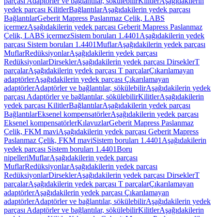
parçası Adaptörler ve bağlantılar, sökülebilir
Kilitler
Aşağıdakilerin
yedek parçası Kilitler
Bağlantılar
Aşağıdakilerin yedek parçası
Bağlantılar
Geberit Mapress Paslanmaz Çelik, LABS
içermez
Aşağıdakilerin yedek parçası Geberit Mapress Paslanmaz
Çelik, LABS içermez
Sistem boruları 1.4401
Aşağıdakilerin yedek
parçası Sistem boruları 1.4401
Muflar
Aşağıdakilerin yedek parçası
Muflar
Redüksiyonlar
Aşağıdakilerin yedek parçası
Redüksiyonlar
Dirsekler
Aşağıdakilerin yedek parçası Dirsekler
T
parçalar
Aşağıdakilerin yedek parçası T parçalar
Çıkarılamayan
adaptörler
Aşağıdakilerin yedek parçası Çıkarılamayan
adaptörler
Adaptörler ve bağlantılar, sökülebilir
Aşağıdakilerin yedek
parçası Adaptörler ve bağlantılar, sökülebilir
Kilitler
Aşağıdakilerin
yedek parçası Kilitler
Bağlantılar
Aşağıdakilerin yedek parçası
Bağlantılar
Eksenel kompensatörler
Aşağıdakilerin yedek parçası
Eksenel kompensatörler
Kılavuzlar
Geberit Mapress Paslanmaz
Çelik, FKM mavi
Aşağıdakilerin yedek parçası Geberit Mapress
Paslanmaz Çelik, FKM mavi
Sistem boruları 1.4401
Aşağıdakilerin
yedek parçası Sistem boruları 1.4401
Boru
nipelleri
Muflar
Aşağıdakilerin yedek parçası
Muflar
Redüksiyonlar
Aşağıdakilerin yedek parçası
Redüksiyonlar
Dirsekler
Aşağıdakilerin yedek parçası Dirsekler
T
parçalar
Aşağıdakilerin yedek parçası T parçalar
Çıkarılamayan
adaptörler
Aşağıdakilerin yedek parçası Çıkarılamayan
adaptörler
Adaptörler ve bağlantılar, sökülebilir
Aşağıdakilerin yedek
parçası Adaptörler ve bağlantılar, sökülebilir
Kilitler
Aşağıdakilerin