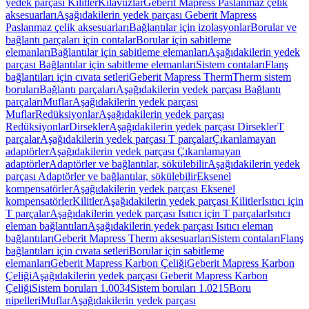
yedek parçası Kilitler
Kılavuzlar
Geberit Mapress Paslanmaz çelik
aksesuarları
Aşağıdakilerin yedek parçası Geberit Mapress
Paslanmaz çelik aksesuarları
Bağlantılar için izolasyonlar
Borular ve
bağlantı parçaları için contalar
Borular için sabitleme
elemanları
Bağlantılar için sabitleme elemanları
Aşağıdakilerin yedek
parçası Bağlantılar için sabitleme elemanları
Sistem contaları
Flanş
bağlantıları için cıvata setleri
Geberit Mapress Therm
Therm sistem
boruları
Bağlantı parçaları
Aşağıdakilerin yedek parçası Bağlantı
parçaları
Muflar
Aşağıdakilerin yedek parçası
Muflar
Redüksiyonlar
Aşağıdakilerin yedek parçası
Redüksiyonlar
Dirsekler
Aşağıdakilerin yedek parçası Dirsekler
T
parçalar
Aşağıdakilerin yedek parçası T parçalar
Çıkarılamayan
adaptörler
Aşağıdakilerin yedek parçası Çıkarılamayan
adaptörler
Adaptörler ve bağlantılar, sökülebilir
Aşağıdakilerin yedek
parçası Adaptörler ve bağlantılar, sökülebilir
Eksenel
kompensatörler
Aşağıdakilerin yedek parçası Eksenel
kompensatörler
Kilitler
Aşağıdakilerin yedek parçası Kilitler
Isıtıcı için
T parçalar
Aşağıdakilerin yedek parçası Isıtıcı için T parçalar
Isıtıcı
eleman bağlantıları
Aşağıdakilerin yedek parçası Isıtıcı eleman
bağlantıları
Geberit Mapress Therm aksesuarları
Sistem contaları
Flanş
bağlantıları için cıvata setleri
Borular için sabitleme
elemanları
Geberit Mapress Karbon Çeliği
Geberit Mapress Karbon
Çeliği
Aşağıdakilerin yedek parçası Geberit Mapress Karbon
Çeliği
Sistem boruları 1.0034
Sistem boruları 1.0215
Boru
nipelleri
Muflar
Aşağıdakilerin yedek parçası