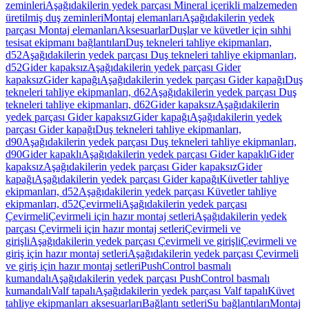
zeminleri
Aşağıdakilerin yedek parçası Mineral içerikli malzemeden
üretilmiş duş zeminleri
Montaj elemanları
Aşağıdakilerin yedek
parçası Montaj elemanları
Aksesuarlar
Duşlar ve küvetler için sıhhi
tesisat ekipmanı bağlantıları
Duş tekneleri tahliye ekipmanları,
d52
Aşağıdakilerin yedek parçası Duş tekneleri tahliye ekipmanları,
d52
Gider kapaksız
Aşağıdakilerin yedek parçası Gider
kapaksız
Gider kapağı
Aşağıdakilerin yedek parçası Gider kapağı
Duş
tekneleri tahliye ekipmanları, d62
Aşağıdakilerin yedek parçası Duş
tekneleri tahliye ekipmanları, d62
Gider kapaksız
Aşağıdakilerin
yedek parçası Gider kapaksız
Gider kapağı
Aşağıdakilerin yedek
parçası Gider kapağı
Duş tekneleri tahliye ekipmanları,
d90
Aşağıdakilerin yedek parçası Duş tekneleri tahliye ekipmanları,
d90
Gider kapaklı
Aşağıdakilerin yedek parçası Gider kapaklı
Gider
kapaksız
Aşağıdakilerin yedek parçası Gider kapaksız
Gider
kapağı
Aşağıdakilerin yedek parçası Gider kapağı
Küvetler tahliye
ekipmanları, d52
Aşağıdakilerin yedek parçası Küvetler tahliye
ekipmanları, d52
Çevirmeli
Aşağıdakilerin yedek parçası
Çevirmeli
Çevirmeli için hazır montaj setleri
Aşağıdakilerin yedek
parçası Çevirmeli için hazır montaj setleri
Çevirmeli ve
girişli
Aşağıdakilerin yedek parçası Çevirmeli ve girişli
Çevirmeli ve
giriş için hazır montaj setleri
Aşağıdakilerin yedek parçası Çevirmeli
ve giriş için hazır montaj setleri
PushControl basmalı
kumandalı
Aşağıdakilerin yedek parçası PushControl basmalı
kumandalı
Valf tapalı
Aşağıdakilerin yedek parçası Valf tapalı
Küvet
tahliye ekipmanları aksesuarları
Bağlantı setleri
Su bağlantıları
Montaj