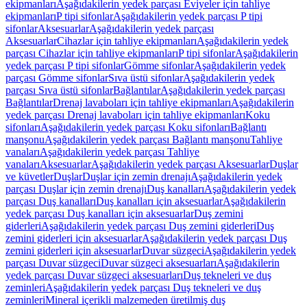
ekipmanları
Aşağıdakilerin yedek parçası Eviyeler için tahliye
ekipmanları
P tipi sifonlar
Aşağıdakilerin yedek parçası P tipi
sifonlar
Aksesuarlar
Aşağıdakilerin yedek parçası
Aksesuarlar
Cihazlar için tahliye ekipmanları
Aşağıdakilerin yedek
parçası Cihazlar için tahliye ekipmanları
P tipi sifonlar
Aşağıdakilerin
yedek parçası P tipi sifonlar
Gömme sifonlar
Aşağıdakilerin yedek
parçası Gömme sifonlar
Sıva üstü sifonlar
Aşağıdakilerin yedek
parçası Sıva üstü sifonlar
Bağlantılar
Aşağıdakilerin yedek parçası
Bağlantılar
Drenaj lavaboları için tahliye ekipmanları
Aşağıdakilerin
yedek parçası Drenaj lavaboları için tahliye ekipmanları
Koku
sifonları
Aşağıdakilerin yedek parçası Koku sifonları
Bağlantı
manşonu
Aşağıdakilerin yedek parçası Bağlantı manşonu
Tahliye
vanaları
Aşağıdakilerin yedek parçası Tahliye
vanaları
Aksesuarlar
Aşağıdakilerin yedek parçası Aksesuarlar
Duşlar
ve küvetler
Duşlar
Duşlar için zemin drenajı
Aşağıdakilerin yedek
parçası Duşlar için zemin drenajı
Duş kanalları
Aşağıdakilerin yedek
parçası Duş kanalları
Duş kanalları için aksesuarlar
Aşağıdakilerin
yedek parçası Duş kanalları için aksesuarlar
Duş zemini
giderleri
Aşağıdakilerin yedek parçası Duş zemini giderleri
Duş
zemini giderleri için aksesuarlar
Aşağıdakilerin yedek parçası Duş
zemini giderleri için aksesuarlar
Duvar süzgeci
Aşağıdakilerin yedek
parçası Duvar süzgeci
Duvar süzgeci aksesuarları
Aşağıdakilerin
yedek parçası Duvar süzgeci aksesuarları
Duş tekneleri ve duş
zeminleri
Aşağıdakilerin yedek parçası Duş tekneleri ve duş
zeminleri
Mineral içerikli malzemeden üretilmiş duş