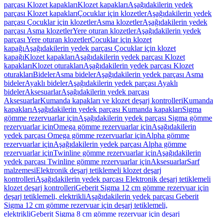
parçası Klozet kapakları
Klozet kapakları
Aşağıdakilerin yedek
parçası Klozet kapakları
Çocuklar için klozetler
Aşağıdakilerin yedek
parçası Çocuklar için klozetler
Asma klozetler
Aşağıdakilerin yedek
parçası Asma klozetler
Yere oturan klozetler
Aşağıdakilerin yedek
parçası Yere oturan klozetler
Çocuklar için klozet
kapağı
Aşağıdakilerin yedek parçası Çocuklar için klozet
kapağı
Klozet kapakları
Aşağıdakilerin yedek parçası Klozet
kapakları
Klozet oturakları
Aşağıdakilerin yedek parçası Klozet
oturakları
Bideler
Asma bideler
Aşağıdakilerin yedek parçası Asma
bideler
Ayaklı bideler
Aşağıdakilerin yedek parçası Ayaklı
bideler
Aksesuarlar
Aşağıdakilerin yedek parçası
Aksesuarlar
Kumanda kapakları ve klozet deşarj kontrolleri
Kumanda
kapakları
Aşağıdakilerin yedek parçası Kumanda kapakları
Sigma
gömme rezervuarlar için
Aşağıdakilerin yedek parçası Sigma gömme
rezervuarlar için
Omega gömme rezervuarlar için
Aşağıdakilerin
yedek parçası Omega gömme rezervuarlar için
Alpha gömme
rezervuarlar için
Aşağıdakilerin yedek parçası Alpha gömme
rezervuarlar için
Twinline gömme rezervuarlar için
Aşağıdakilerin
yedek parçası Twinline gömme rezervuarlar için
Aksesuarlar
Sarf
malzemesi
Elektronik deşarj tetiklemeli klozet deşarj
kontrolleri
Aşağıdakilerin yedek parçası Elektronik deşarj tetiklemeli
klozet deşarj kontrolleri
Geberit Sigma 12 cm gömme rezervuar için
deşarj tetiklemeli, elektrikli
Aşağıdakilerin yedek parçası Geberit
Sigma 12 cm gömme rezervuar için deşarj tetiklemeli,
elektrikli
Geberit Sigma 8 cm gömme rezervuar için deşarj