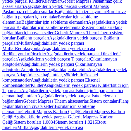
yedek parçası Kilitler
Kılavuzlar
Geberit Mapress Paslanmaz çelik
aksesuarları
Aşağıdakilerin yedek parçası Geberit Mapress
Paslanmaz çelik aksesuarları
Bağlantılar için izolasyonlar
Borular ve
bağlantı parçaları için contalar
Borular için sabitleme
elemanları
Bağlantılar için sabitleme elemanları
Aşağıdakilerin yedek
parçası Bağlantılar için sabitleme elemanları
Sistem contaları
Flanş
bağlantıları için cıvata setleri
Geberit Mapress Therm
Therm sistem
boruları
Bağlantı parçaları
Aşağıdakilerin yedek parçası Bağlantı
parçaları
Muflar
Aşağıdakilerin yedek parçası
Muflar
Redüksiyonlar
Aşağıdakilerin yedek parçası
Redüksiyonlar
Dirsekler
Aşağıdakilerin yedek parçası Dirsekler
T
parçalar
Aşağıdakilerin yedek parçası T parçalar
Çıkarılamayan
adaptörler
Aşağıdakilerin yedek parçası Çıkarılamayan
adaptörler
Adaptörler ve bağlantılar, sökülebilir
Aşağıdakilerin yedek
parçası Adaptörler ve bağlantılar, sökülebilir
Eksenel
kompensatörler
Aşağıdakilerin yedek parçası Eksenel
kompensatörler
Kilitler
Aşağıdakilerin yedek parçası Kilitler
Isıtıcı için
T parçalar
Aşağıdakilerin yedek parçası Isıtıcı için T parçalar
Isıtıcı
eleman bağlantıları
Aşağıdakilerin yedek parçası Isıtıcı eleman
bağlantıları
Geberit Mapress Therm aksesuarları
Sistem contaları
Flanş
bağlantıları için cıvata setleri
Borular için sabitleme
elemanları
Geberit Mapress Karbon Çeliği
Geberit Mapress Karbon
Çeliği
Aşağıdakilerin yedek parçası Geberit Mapress Karbon
Çeliği
Sistem boruları 1.0034
Sistem boruları 1.0215
Boru
nipelleri
Muflar
Aşağıdakilerin yedek parçası