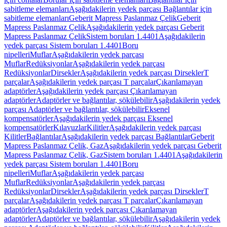
sabitleme elemanları
Aşağıdakilerin yedek parçası Bağlantılar için
sabitleme elemanları
Geberit Mapress Paslanmaz Çelik
Geberit
Mapress Paslanmaz Çelik
Aşağıdakilerin yedek parçası Geberit
Mapress Paslanmaz Çelik
Sistem boruları 1.4401
Aşağıdakilerin
yedek parçası Sistem boruları 1.4401
Boru
nipelleri
Muflar
Aşağıdakilerin yedek parçası
Muflar
Redüksiyonlar
Aşağıdakilerin yedek parçası
Redüksiyonlar
Dirsekler
Aşağıdakilerin yedek parçası Dirsekler
T
parçalar
Aşağıdakilerin yedek parçası T parçalar
Çıkarılamayan
adaptörler
Aşağıdakilerin yedek parçası Çıkarılamayan
adaptörler
Adaptörler ve bağlantılar, sökülebilir
Aşağıdakilerin yedek
parçası Adaptörler ve bağlantılar, sökülebilir
Eksenel
kompensatörler
Aşağıdakilerin yedek parçası Eksenel
kompensatörler
Kılavuzlar
Kilitler
Aşağıdakilerin yedek parçası
Kilitler
Bağlantılar
Aşağıdakilerin yedek parçası Bağlantılar
Geberit
Mapress Paslanmaz Çelik, Gaz
Aşağıdakilerin yedek parçası Geberit
Mapress Paslanmaz Çelik, Gaz
Sistem boruları 1.4401
Aşağıdakilerin
yedek parçası Sistem boruları 1.4401
Boru
nipelleri
Muflar
Aşağıdakilerin yedek parçası
Muflar
Redüksiyonlar
Aşağıdakilerin yedek parçası
Redüksiyonlar
Dirsekler
Aşağıdakilerin yedek parçası Dirsekler
T
parçalar
Aşağıdakilerin yedek parçası T parçalar
Çıkarılamayan
adaptörler
Aşağıdakilerin yedek parçası Çıkarılamayan
adaptörler
Adaptörler ve bağlantılar, sökülebilir
Aşağıdakilerin yedek