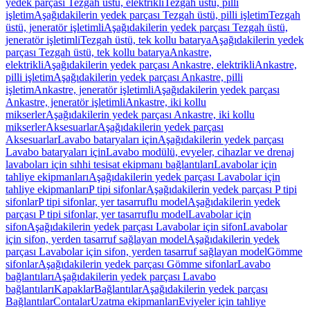
yedek parçası Tezgah üstü, elektrikli
Tezgah üstü, pilli
işletim
Aşağıdakilerin yedek parçası Tezgah üstü, pilli işletim
Tezgah
üstü, jeneratör işletimli
Aşağıdakilerin yedek parçası Tezgah üstü,
jeneratör işletimli
Tezgah üstü, tek kollu batarya
Aşağıdakilerin yedek
parçası Tezgah üstü, tek kollu batarya
Ankastre,
elektrikli
Aşağıdakilerin yedek parçası Ankastre, elektrikli
Ankastre,
pilli işletim
Aşağıdakilerin yedek parçası Ankastre, pilli
işletim
Ankastre, jeneratör işletimli
Aşağıdakilerin yedek parçası
Ankastre, jeneratör işletimli
Ankastre, iki kollu
mikserler
Aşağıdakilerin yedek parçası Ankastre, iki kollu
mikserler
Aksesuarlar
Aşağıdakilerin yedek parçası
Aksesuarlar
Lavabo bataryaları için
Aşağıdakilerin yedek parçası
Lavabo bataryaları için
Lavabo modülü, evyeler, cihazlar ve drenaj
lavaboları için sıhhi tesisat ekipmanı bağlantıları
Lavabolar için
tahliye ekipmanları
Aşağıdakilerin yedek parçası Lavabolar için
tahliye ekipmanları
P tipi sifonlar
Aşağıdakilerin yedek parçası P tipi
sifonlar
P tipi sifonlar, yer tasarruflu model
Aşağıdakilerin yedek
parçası P tipi sifonlar, yer tasarruflu model
Lavabolar için
sifon
Aşağıdakilerin yedek parçası Lavabolar için sifon
Lavabolar
için sifon, yerden tasarruf sağlayan model
Aşağıdakilerin yedek
parçası Lavabolar için sifon, yerden tasarruf sağlayan model
Gömme
sifonlar
Aşağıdakilerin yedek parçası Gömme sifonlar
Lavabo
bağlantıları
Aşağıdakilerin yedek parçası Lavabo
bağlantıları
Kapaklar
Bağlantılar
Aşağıdakilerin yedek parçası
Bağlantılar
Contalar
Uzatma ekipmanları
Eviyeler için tahliye