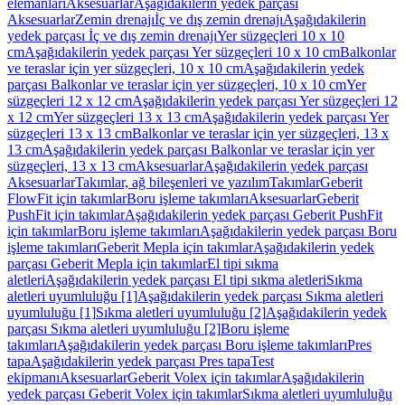
elemanları
Aksesuarlar
Aşağıdakilerin yedek parçası
Aksesuarlar
Zemin drenajı
İç ve dış zemin drenajı
Aşağıdakilerin
yedek parçası İç ve dış zemin drenajı
Yer süzgeçleri 10 x 10
cm
Aşağıdakilerin yedek parçası Yer süzgeçleri 10 x 10 cm
Balkonlar
ve teraslar için yer süzgeçleri, 10 x 10 cm
Aşağıdakilerin yedek
parçası Balkonlar ve teraslar için yer süzgeçleri, 10 x 10 cm
Yer
süzgeçleri 12 x 12 cm
Aşağıdakilerin yedek parçası Yer süzgeçleri 12
x 12 cm
Yer süzgeçleri 13 x 13 cm
Aşağıdakilerin yedek parçası Yer
süzgeçleri 13 x 13 cm
Balkonlar ve teraslar için yer süzgeçleri, 13 x
13 cm
Aşağıdakilerin yedek parçası Balkonlar ve teraslar için yer
süzgeçleri, 13 x 13 cm
Aksesuarlar
Aşağıdakilerin yedek parçası
Aksesuarlar
Takımlar, ağ bileşenleri ve yazılım
Takımlar
Geberit
FlowFit için takımlar
Boru işleme takımları
Aksesuarlar
Geberit
PushFit için takımlar
Aşağıdakilerin yedek parçası Geberit PushFit
için takımlar
Boru işleme takımları
Aşağıdakilerin yedek parçası Boru
işleme takımları
Geberit Mepla için takımlar
Aşağıdakilerin yedek
parçası Geberit Mepla için takımlar
El tipi sıkma
aletleri
Aşağıdakilerin yedek parçası El tipi sıkma aletleri
Sıkma
aletleri uyumluluğu [1]
Aşağıdakilerin yedek parçası Sıkma aletleri
uyumluluğu [1]
Sıkma aletleri uyumluluğu [2]
Aşağıdakilerin yedek
parçası Sıkma aletleri uyumluluğu [2]
Boru işleme
takımları
Aşağıdakilerin yedek parçası Boru işleme takımları
Pres
tapa
Aşağıdakilerin yedek parçası Pres tapa
Test
ekipmanı
Aksesuarlar
Geberit Volex için takımlar
Aşağıdakilerin
yedek parçası Geberit Volex için takımlar
Sıkma aletleri uyumluluğu