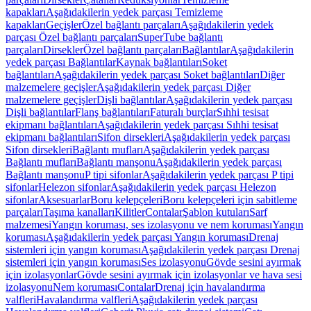
kapakları
Aşağıdakilerin yedek parçası Temizleme
kapakları
Geçişler
Özel bağlantı parçaları
Aşağıdakilerin yedek
parçası Özel bağlantı parçaları
SuperTube bağlantı
parçaları
Dirsekler
Özel bağlantı parçaları
Bağlantılar
Aşağıdakilerin
yedek parçası Bağlantılar
Kaynak bağlantıları
Soket
bağlantıları
Aşağıdakilerin yedek parçası Soket bağlantıları
Diğer
malzemelere geçişler
Aşağıdakilerin yedek parçası Diğer
malzemelere geçişler
Dişli bağlantılar
Aşağıdakilerin yedek parçası
Dişli bağlantılar
Flanş bağlantıları
Faturalı burçlar
Sıhhi tesisat
ekipmanı bağlantıları
Aşağıdakilerin yedek parçası Sıhhi tesisat
ekipmanı bağlantıları
Sifon dirsekleri
Aşağıdakilerin yedek parçası
Sifon dirsekleri
Bağlantı mufları
Aşağıdakilerin yedek parçası
Bağlantı mufları
Bağlantı manşonu
Aşağıdakilerin yedek parçası
Bağlantı manşonu
P tipi sifonlar
Aşağıdakilerin yedek parçası P tipi
sifonlar
Helezon sifonlar
Aşağıdakilerin yedek parçası Helezon
sifonlar
Aksesuarlar
Boru kelepçeleri
Boru kelepçeleri için sabitleme
parçaları
Taşıma kanalları
Kilitler
Contalar
Şablon kutuları
Sarf
malzemesi
Yangın koruması, ses izolasyonu ve nem koruması
Yangın
koruması
Aşağıdakilerin yedek parçası Yangın koruması
Drenaj
sistemleri için yangın koruması
Aşağıdakilerin yedek parçası Drenaj
sistemleri için yangın koruması
Ses izolasyonu
Gövde sesini ayırmak
için izolasyonlar
Gövde sesini ayırmak için izolasyonlar ve hava sesi
izolasyonu
Nem koruması
Contalar
Drenaj için havalandırma
valfleri
Havalandırma valfleri
Aşağıdakilerin yedek parçası