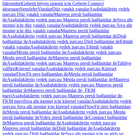
bileşenleri
Geberit hijyen sistemi için Geberit Connect
aksesuarı
Sensörler
Vanalar
Düz yataklı vanalar
Aşağıdakilerin yedek
parçası Düz yataklı vanalar
Mapress presli bağlantılar
ile
Aşağıdakilerin yedek parçası Mapress presli bağlantılar ile
Sıva altı
montaj için düz yataklı vanalar
Aşağıdakilerin yedek parçası Sıva altı
montaj için düz yataklı vanalar
Mapress presli bağlantılar
ile
Aşağıdakilerin yedek parçası Mapress presli bağlantılar ile
Dişli
bağlantılar ile
Aşağıdakilerin yedek parçası Dişli bağlantılar ile
Eğimli
yataklı vanalar
Aşağıdakilerin yedek parçası Eğimli yataklı
vanalar
Mepla presli bağlantılar ile
Aşağıdakilerin yedek parçası
Mepla presli bağlantılar ile
Mapress presli bağlantılar
ile
Aşağıdakilerin yedek parçası Mapress presli bağlantılar ile
Tahliye
valfleri
Küresel vanalar
Aşağıdakilerin yedek parçası Küresel
vanalar
FlowFit pres bağlantıları ile
Mepla presli bağlantılar
ile
Aşağıdakilerin yedek parçası Mepla presli bağlantılar ile
Mapress
presli bağlantılar ile
Aşağıdakilerin yedek parçası Mapress presli
bağlantılar ile
Mapress presli bağlantılar ile, FKM
mavi
Aşağıdakilerin yedek parçası Mapress presli bağlantılar ile,
FKM mavi
Sıva altı montaj için küresel vanalar
Aşağıdakilerin yedek
parçası Sıva altı montaj için küresel vanalar
FlowFit pres bağlantıları
ile
Mepla presli bağlantılar ile
Aşağıdakilerin yedek parçası Mepla
presli bağlantılar ile
Volex presli bağlantılar ile
Compact bağlantılar
ile
Mapress presli bağlantılar ile
Aşağıdakilerin yedek parçası
Mapress presli bağlantılar ile
Dişli bağlantılar ile
Aşağıdakilerin
yedek parçası Dişli bağlantılar ile
Sıva altı montaj için su giriş ve