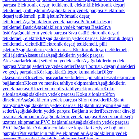
parçası Elektronik deşarj tetiklemeli, elektrikli
Elektronik deşarj
tetiklemeli, pilli işletim
Aşağıdakilerin yedek parçası Elektronik
deşarj tetiklemeli, pilli işletim
Pnömatik deşarj
tetiklemeli
Aşağıdakilerin yedek parçası Pnömatik deşarj
tetiklemeli
Basic
Aşağıdakilerin yedek parçası Basic
Sıva
üstü
Aşağıdakilerin yedek parçası Sıva üstü
Elektronik deşarj
tetiklemeli, elektrikli
Aşağıdakilerin yedek parçası Elektronik deşarj
tetiklemeli, elektrikli
Elektronik deşarj tetiklemeli, pilli
işletim
Aşağıdakilerin yedek parçası Elektronik deşarj tetiklemeli,
pilli işletim
Aksesuarlar
Aşağıdakilerin yedek parçası
Aksesuarlar
Montaj setleri ve yedek setler
Aşağıdakilerin yedek
parçası Montaj setleri ve yedek setler
Deşarj borusu, deşarj dirsekleri
ve geçiş parçaları
Kör kapaklar
Entegre kumandalar
Diğer
aksesuarlar
Klozetler, pisuvarlar ve bideler için sıhhi tesisat ekipmanı
bağlantıları
Klozet ve menfez tahliye ekipmanları
Aşağıdakilerin
yedek parçası Klozet ve menfez tahliye ekipmanları
Koku
sifonları
Aşağıdakilerin yedek parçası Koku sifonları
Sifon
dirsekleri
Aşağıdakilerin yedek parçası Sifon dirsekleri
Bağlantı
manşonu
Aşağıdakilerin yedek parçası Bağlantı manşonu
Bağlantı
setleri
Aşağıdakilerin yedek parçası Bağlantı setleri
Rezervuar dirseği
uzatma ekipmanları
Aşağıdakilerin yedek parçası Rezervuar dirseği
uzatma ekipmanları
PVC bağlantılar
Aşağıdakilerin yedek parçası
PVC bağlantılar
Adaptör contalar ve kapaklar
Geçiş ve bağlantı
parçaları
Pisuvarlar için tahliye ekipmanları
Aşağıdakilerin yedek
parçası Pisuvarlar için tahliye ekipmanları
Pisuvar