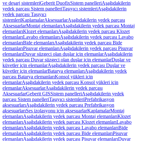
ve deşarj sistemleri
Geberit Duofix
Sistem panelleri
Aşağıdakilerin
yedek parçası Sistem panelleri
Taşıyıcı sistemleri
Aşağıdakilerin
yedek parçası Taşıyıcı
sistemleri
Kaplamalar
Aksesuarlar
Aşağıdakilerin yedek parçası
Aksesuarlar
Montaj elemanları
Aşağıdakilerin yedek parçası Montaj
elemanları
Klozet elemanları
Aşağıdakilerin yedek parçası Klozet
elemanları
Lavabo elemanları
Aşağıdakilerin yedek parçası Lavabo
elemanları
Bide elemanları
Aşağıdakilerin yedek parçası Bide
elemanları
Pisuvar elemanları
Aşağıdakilerin yedek parçası Pisuvar
elemanları
Duvar süzgeci olan duşlar için elemanlar
Aşağıdakilerin
yedek parçası Duvar süzgeci olan duşlar için elemanlar
Duşlar ve
küvetler için elemanlar
Aşağıdakilerin yedek parçası Duşlar ve
küvetler için elemanlar
Batarya elemanları
Aşağıdakilerin yedek
parçası Batarya elemanları
Konsol yükleri için
elemanlar
Aşağıdakilerin yedek parçası Konsol yükleri için
elemanlar
Aksesuarlar
Aşağıdakilerin yedek parçası
Aksesuarlar
Geberit GIS
Sistem panelleri
Aşağıdakilerin yedek
parçası Sistem panelleri
Taşıyıcı sistemleri
Prefabrikasyon
aksesuarları
Aşağıdakilerin yedek parçası Prefabrikasyon
aksesuarları
Ses izolasyonu için aksesuarlar
Kaplamalar
Montaj
elemanları
Aşağıdakilerin yedek parçası Montaj elemanları
Klozet
elemanları
Aşağıdakilerin yedek parçası Klozet elemanları
Lavabo
elemanları
Aşağıdakilerin yedek parçası Lavabo elemanları
Bide
elemanları
Aşağıdakilerin yedek parçası Bide elemanları
Pisuvar
elemanları
Aşağıdakilerin yedek parçası Pisuvar elemanları
Duvar