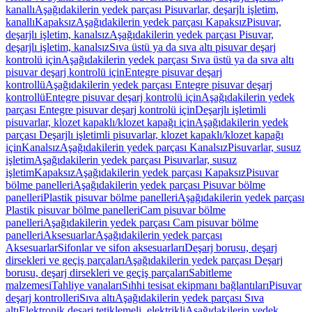
kanallı
Aşağıdakilerin yedek parçası Pisuvarlar, deşarjlı işletim,
kanallı
Kapaksız
Aşağıdakilerin yedek parçası Kapaksız
Pisuvar,
deşarjlı işletim, kanalsız
Aşağıdakilerin yedek parçası Pisuvar,
deşarjlı işletim, kanalsız
Sıva üstü ya da sıva altı pisuvar deşarj
kontrolü için
Aşağıdakilerin yedek parçası Sıva üstü ya da sıva altı
pisuvar deşarj kontrolü için
Entegre pisuvar deşarj
kontrollü
Aşağıdakilerin yedek parçası Entegre pisuvar deşarj
kontrollü
Entegre pisuvar deşarj kontrolü için
Aşağıdakilerin yedek
parçası Entegre pisuvar deşarj kontrolü için
Deşarjlı işletimli
pisuvarlar, klozet kapaklı/klozet kapağı için
Aşağıdakilerin yedek
parçası Deşarjlı işletimli pisuvarlar, klozet kapaklı/klozet kapağı
için
Kanalsız
Aşağıdakilerin yedek parçası Kanalsız
Pisuvarlar, susuz
işletim
Aşağıdakilerin yedek parçası Pisuvarlar, susuz
işletim
Kapaksız
Aşağıdakilerin yedek parçası Kapaksız
Pisuvar
bölme panelleri
Aşağıdakilerin yedek parçası Pisuvar bölme
panelleri
Plastik pisuvar bölme panelleri
Aşağıdakilerin yedek parçası
Plastik pisuvar bölme panelleri
Cam pisuvar bölme
panelleri
Aşağıdakilerin yedek parçası Cam pisuvar bölme
panelleri
Aksesuarlar
Aşağıdakilerin yedek parçası
Aksesuarlar
Sifonlar ve sifon aksesuarları
Deşarj borusu, deşarj
dirsekleri ve geçiş parçaları
Aşağıdakilerin yedek parçası Deşarj
borusu, deşarj dirsekleri ve geçiş parçaları
Sabitleme
malzemesi
Tahliye vanaları
Sıhhi tesisat ekipmanı bağlantıları
Pisuvar
deşarj kontrolleri
Sıva altı
Aşağıdakilerin yedek parçası Sıva
altı
Elektronik deşarj tetiklemeli, elektrikli
Aşağıdakilerin yedek