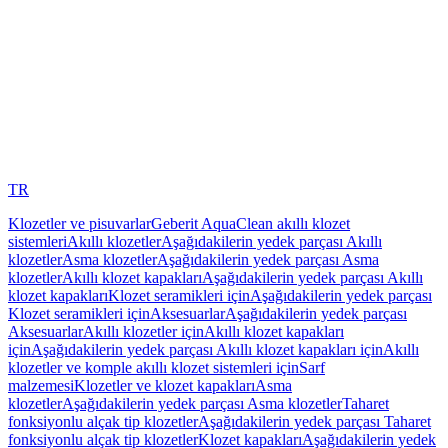
TR
Klozetler ve pisuvarlar
Geberit AquaClean akıllı klozet
sistemleri
Akıllı klozetler
Aşağıdakilerin yedek parçası Akıllı
klozetler
Asma klozetler
Aşağıdakilerin yedek parçası Asma
klozetler
Akıllı klozet kapakları
Aşağıdakilerin yedek parçası Akıllı
klozet kapakları
Klozet seramikleri için
Aşağıdakilerin yedek parçası
Klozet seramikleri için
Aksesuarlar
Aşağıdakilerin yedek parçası
Aksesuarlar
Akıllı klozetler için
Akıllı klozet kapakları
için
Aşağıdakilerin yedek parçası Akıllı klozet kapakları için
Akıllı
klozetler ve komple akıllı klozet sistemleri için
Sarf
malzemesi
Klozetler ve klozet kapakları
Asma
klozetler
Aşağıdakilerin yedek parçası Asma klozetler
Taharet
fonksiyonlu alçak tip klozetler
Aşağıdakilerin yedek parçası Taharet
fonksiyonlu alçak tip klozetler
Klozet kapakları
Aşağıdakilerin yedek