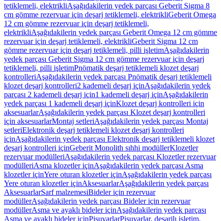
tetiklemeli, elektrikli
Aşağıdakilerin yedek parçası Geberit Sigma 8
cm gömme rezervuar için deşarj tetiklemeli, elektrikli
Geberit Omega
12 cm gömme rezervuar için deşarj tetiklemeli,
elektrikli
Aşağıdakilerin yedek parçası Geberit Omega 12 cm gömme
rezervuar için deşarj tetiklemeli, elektrikli
Geberit Sigma 12 cm
gömme rezervuar için deşarj tetiklemeli, pilli işletim
Aşağıdakilerin
yedek parçası Geberit Sigma 12 cm gömme rezervuar için deşarj
tetiklemeli, pilli işletim
Pnömatik deşarj tetiklemeli klozet deşarj
kontrolleri
Aşağıdakilerin yedek parçası Pnömatik deşarj tetiklemeli
klozet deşarj kontrolleri
2 kademeli deşarj için
Aşağıdakilerin yedek
parçası 2 kademeli deşarj için
1 kademeli deşarj için
Aşağıdakilerin
yedek parçası 1 kademeli deşarj için
Klozet deşarj kontrolleri için
aksesuarlar
Aşağıdakilerin yedek parçası Klozet deşarj kontrolleri
için aksesuarlar
Montaj setleri
Aşağıdakilerin yedek parçası Montaj
setleri
Elektronik deşarj tetiklemeli klozet deşarj kontrolleri
için
Aşağıdakilerin yedek parçası Elektronik deşarj tetiklemeli klozet
deşarj kontrolleri için
Geberit Monolith sıhhi modüller
Klozetler
rezervuar modülleri
Aşağıdakilerin yedek parçası Klozetler rezervuar
modülleri
Asma klozetler için
Aşağıdakilerin yedek parçası Asma
klozetler için
Yere oturan klozetler için
Aşağıdakilerin yedek parçası
Yere oturan klozetler için
Aksesuarlar
Aşağıdakilerin yedek parçası
Aksesuarlar
Sarf malzemesi
Bideler için rezervuar
modüller
Aşağıdakilerin yedek parçası Bideler için rezervuar
modüller
Asma ve ayaklı bideler için
Aşağıdakilerin yedek parçası
Asma ve ayaklı bideler için
Pisuvarlar
Pisuvarlar, deşarjlı işletim,