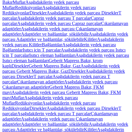
Bakır
Muflar
Aşağıdakilerin yedek parçası
Muflar
Redüksiyonlar
Aşağıdakilerin yedek parçası
Redüksiyonlar
Dirsekler
Aşağıdakilerin yedek parçası Dirsekler
T
parçalar
Aşağıdakilerin yedek parçası T parçalar
Çapraz
parçalar
Aşağıdakilerin yedek parçası Çapraz parçalar
Çıkarılamayan
adaptörler
Aşağıdakilerin yedek parçası Çıkarılamayan
adaptörler
Adaptörler ve bağlantılar, sökülebilir
Aşağıdakilerin yedek
parçası Adaptörler ve bağlantılar, sökülebilir
Kilitler
Aşağıdakilerin
yedek parçası Kilitler
Bağlantılar
Aşağıdakilerin yedek parçası
Bağlantılar
Isıtıcı için T parçalar
Aşağıdakilerin yedek parçası Isıtıcı
için T parçalar
Isıtıcı eleman bağlantıları
Aşağıdakilerin yedek parçası
Isıtıcı eleman bağlantıları
Geberit Mapress Bakır, krom
kaplı
Dirsekler
Geberit Mapress Bakır, Gaz
Aşağıdakilerin yedek
parçası Geberit Mapress Bakır, Gaz
Dirsekler
Aşağıdakilerin yedek
parçası Dirsekler
T parçalar
Aşağıdakilerin yedek parçası T
parçalar
Çıkarılamayan adaptörler
Aşağıdakilerin yedek parçası
Çıkarılamayan adaptörler
Geberit Mapress Bakır, FKM
mavi
Aşağıdakilerin yedek parçası Geberit Mapress Bakır, FKM
mavi
Muflar
Aşağıdakilerin yedek parçası
Muflar
Redüksiyonlar
Aşağıdakilerin yedek parçası
Redüksiyonlar
Dirsekler
Aşağıdakilerin yedek parçası Dirsekler
T
parçalar
Aşağıdakilerin yedek parçası T parçalar
Çıkarılamayan
adaptörler
Aşağıdakilerin yedek parçası Çıkarılamayan
adaptörler
Adaptörler ve bağlantılar, sökülebilir
Aşağıdakilerin yedek
parçası Adaptörler ve bağlantılar, sökülebilir
Kilitler
Aşağıdakilerin