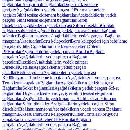
bağlantıları
Sıkıştırmalı bağlantılar
Diğer malzemelere
geçişler
Aşağıdakilerin yedek parçası Diğer malzemelere
geçişler
Sıhhi tesisat ekipmanı bağlantıları
Aşağıdakilerin yedek
parçası Sıhhi tesisat ekipmanı bağlantıları
Sifon
dirsekleri
Aşağıdakilerin yedek parçası Sifon dirsekleri
Contalı
bağlantı soketleri
Aşağıdakilerin yedek parçası Contalı bağlantı
soketleri
Bağlantı manşonu
Aşağıdakilerin yedek parçası Bağlantı
manşonu
Aksesuarlar
Boru kelepçeleri
Boru kelepçeleri için sabitleme
parçaları
Kilitler
Contalar
Sarf malzemesi
Geberit Silent-
PP
Borular
Aşağıdakilerin yedek parçası Borular
Bağlantı
parçaları
Aşağıdakilerin yedek parçası Bağlantı
parçaları
Dirsekler
Aşağıdakilerin yedek parçası
Dirsekler
Çatallar
Aşağıdakilerin yedek parçası
Çatallar
Redüksiyonlar
Aşağıdakilerin yedek parçası
Redüksiyonlar
Temizleme kapakları
Aşağıdakilerin yedek parçası
Temizleme kapakları
Bağlantılar
Aşağıdakilerin yedek parçası
Bağlantılar
Soket bağlantıları
Aşağıdakilerin yedek parçası Soket
bağlantıları
Diğer malzemelere geçişler
Sıhhi tesisat ekipmanı
bağlantıları
Aşağıdakilerin yedek parçası Sıhhi tesisat ekipmanı
bağlantıları
Sifon dirsekleri
Aşağıdakilerin yedek parçası Sifon
dirsekleri
Bağlantı manşonu
Aşağıdakilerin yedek parçası Bağlantı
manşonu
Aksesuarlar
Boru kelepçeleri
Kilitler
Contalar
Koruyucu
kapak
Sarf malzemesi
Geberit PE
Borular
Bağlantı
parçaları
Aşağıdakilerin yedek parçası Bağlantı
parçaları
Dirsekler
Çatallar
Redüksiyonlar
Temizleme