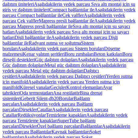
dağıtım üniteleri
Aşağıdakilerin yedek parçası Sıva altı montaj için su
giriş ve dağıtım üniteleri
Compact bağlantılar ile
Aşağıdakilerin yedek
parçası Compact bağlantılar ile
Çek valfler
Aşağıdakilerin yedek
parçası Çek valfler
Mapress presli bağlantılar ile
Aşağıdakilerin yedek
parçası Mapress presli bağlantılar ile
Sıva altı montaj için su sayacı
hatları
Aşağıdakilerin yedek parçası Sıva altı montaj için su sayacı
hatları
Dişli bağlantılar ile
Aşağıdakilerin yedek parçası Dişli
bağlantılar ile
Radyant ısıtma ve soğutma
Sistem
boruları
Aşağıdakilerin yedek parçası Sistem boruları
Döşeme
malzemesi
Kenar yalıtım şeritleri
Boru zımbaları
Beton katkıları
Boru
dirseği destekleri
Güç dağıtım dolapları
Aşağıdakilerin yedek parçası
Güç dağıtım dolapları
Metal güç dağıtım dolapları
Aşağıdakilerin
yedek parçası Metal güç dağıtım dolapları
Dağıtıcı
çeşitleri
Aşağıdakilerin yedek parçası Dağıtıcı çeşitleri
Yerden ısıtma
için manifold
Aşağıdakilerin yedek parçası Yerden ısıtma için
manifold
Küresel vanalar
Geçişler
Kontrol elemanları
Ayar
tahrikleri
Oda termostatları
Ana regülatör
Bina drenaj
sistemleri
Geberit Silent-db20
Borular
Bağlantı
parçaları
Aşağıdakilerin yedek parçası Bağlantı
parçaları
Dirsekler
Çatallar
Aşağıdakilerin yedek parçası
Çatallar
Redüksiyonlar
Temizleme kapakları
Aşağıdakilerin yedek
parçası Temizleme kapakları
SuperTube bağlantı
parçaları
Dirsekler
Özel bağlantı parçaları
Bağlantılar
Aşağıdakilerin
yedek parçası Bağlantılar
Kaynak bağlantıları
Soket
bağlantıları
Aşağıdakilerin yedek parçası Soket