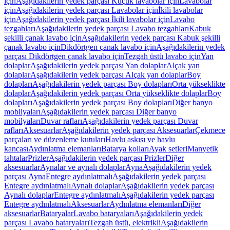
için
Aşağıdakilerin yedek parçası Küçük lavabolar için
Lavabolar
için
Aşağıdakilerin yedek parçası Lavabolar için
İkili lavabolar
için
Aşağıdakilerin yedek parçası İkili lavabolar için
Lavabo
tezgahları
Aşağıdakilerin yedek parçası Lavabo tezgahları
Kabuk
şekilli çanak lavabo için
Aşağıdakilerin yedek parçası Kabuk şekilli
çanak lavabo için
Dikdörtgen çanak lavabo için
Aşağıdakilerin yedek
parçası Dikdörtgen çanak lavabo için
Tezgah üstü lavabo için
Yan
dolaplar
Aşağıdakilerin yedek parçası Yan dolaplar
Alçak yan
dolaplar
Aşağıdakilerin yedek parçası Alçak yan dolaplar
Boy
dolapları
Aşağıdakilerin yedek parçası Boy dolapları
Orta yükseklikte
dolaplar
Aşağıdakilerin yedek parçası Orta yükseklikte dolaplar
Boy
dolapları
Aşağıdakilerin yedek parçası Boy dolapları
Diğer banyo
mobilyaları
Aşağıdakilerin yedek parçası Diğer banyo
mobilyaları
Duvar rafları
Aşağıdakilerin yedek parçası Duvar
rafları
Aksesuarlar
Aşağıdakilerin yedek parçası Aksesuarlar
Çekmece
parçaları ve düzenleme kutuları
Havlu askısı ve havlu
kancası
Aydınlatma elemanları
Batarya kolları
Ayak setleri
Manyetik
tahtalar
Prizler
Aşağıdakilerin yedek parçası Prizler
Diğer
aksesuarlar
Aynalar ve aynalı dolaplar
Ayna
Aşağıdakilerin yedek
parçası Ayna
Entegre aydınlatmalı
Aşağıdakilerin yedek parçası
Entegre aydınlatmalı
Aynalı dolaplar
Aşağıdakilerin yedek parçası
Aynalı dolaplar
Entegre aydınlatmalı
Aşağıdakilerin yedek parçası
Entegre aydınlatmalı
Aksesuarlar
Aydınlatma elemanları
Diğer
aksesuarlar
Bataryalar
Lavabo bataryaları
Aşağıdakilerin yedek
parçası Lavabo bataryaları
Tezgah üstü, elektrikli
Aşağıdakilerin