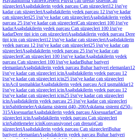
Havalandırma valfleri
Geberit Pluvia çatı drenaj sistemi
Çatı
süzgeçleri
Aşağıdakilerin yedek parçası Çatı süzgeçleri
12 l/sn'ye
kadar çatı süzgeçleri
Aşağıdakilerin yedek parçası 12 l/sn'ye kadar
çatı süzgeçleri
25 l/sn'ye kadar çatı süzgeçleri
Aşağıdakilerin yedek
parçası 25 l/sn'ye kadar çatı süzgeçleri
Çatı süzgeçleri 100 l/sn'ye
kadar
Aşağıdakilerin yedek parçası Çatı süzgeçleri 100 l/sn'ye
kadar
Dere tipi için çatı süzgeçleri
Aşağıdakilerin yedek parçası Dere
tipi için çatı süzgeçleri
12 l/sn'ye kadar çatı süzgeçleri
Aşağıdakilerin
yedek parçası 12 l/sn'ye kadar çatı süzgeçleri
25 l/sn'ye kadar çatı
süzgeçleri
Aşağıdakilerin yedek parçası 25 l/sn'ye kadar çatı
süzgeçleri
Çatı süzgeçleri 100 l/sn'ye kadar
Aşağıdakilerin yedek
parçası Çatı süzgeçleri 100 l/sn'ye kadar
Buhar bariyeri
elemanları
Aşağıdakilerin yedek parçası Buhar bariyeri elemanları
12
l/sn'ye kadar çatı süzgeçleri için
Aşağıdakilerin yedek parçası 12
l/sn'ye kadar çatı süzgeçleri için
25 l/sn'ye kadar çatı süzgeçleri
için
Acil taşmalıklar
Aşağıdakilerin yedek parçası Acil taşmalıklar
12
l/sn'ye kadar çatı süzgeçleri için
Aşağıdakilerin yedek parçası 12
l/sn'ye kadar çatı süzgeçleri için
25 l/sn'ye kadar çatı süzgeçleri
için
Aşağıdakilerin yedek parçası 25 l/sn'ye kadar çatı süzgeçleri
için
Sabitlemeler
Askılama sistemi d40–200
Askılama sistemi d250–
315
Aksesuarlar
Aşağıdakilerin yedek parçası Aksesuarlar
Çatı
süzgeçleri için
Aşağıdakilerin yedek parçası Çatı süzgeçleri
için
Sabitlemeler için
Konvansiyonel çatı drenajı
Çatı
süzgeçleri
Aşağıdakilerin yedek parçası Çatı süzgeçleri
Buhar
bariyeri elemanları
Aşağıdakilerin yedek parçası Buhar bariyeri