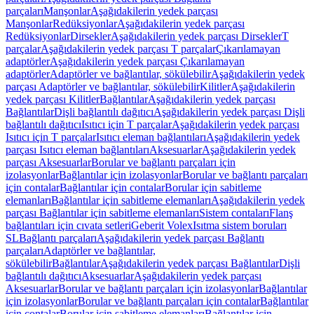
parçaları
Manşonlar
Aşağıdakilerin yedek parçası
Manşonlar
Redüksiyonlar
Aşağıdakilerin yedek parçası
Redüksiyonlar
Dirsekler
Aşağıdakilerin yedek parçası Dirsekler
T
parçalar
Aşağıdakilerin yedek parçası T parçalar
Çıkarılamayan
adaptörler
Aşağıdakilerin yedek parçası Çıkarılamayan
adaptörler
Adaptörler ve bağlantılar, sökülebilir
Aşağıdakilerin yedek
parçası Adaptörler ve bağlantılar, sökülebilir
Kilitler
Aşağıdakilerin
yedek parçası Kilitler
Bağlantılar
Aşağıdakilerin yedek parçası
Bağlantılar
Dişli bağlantılı dağıtıcı
Aşağıdakilerin yedek parçası Dişli
bağlantılı dağıtıcı
Isıtıcı için T parçalar
Aşağıdakilerin yedek parçası
Isıtıcı için T parçalar
Isıtıcı eleman bağlantıları
Aşağıdakilerin yedek
parçası Isıtıcı eleman bağlantıları
Aksesuarlar
Aşağıdakilerin yedek
parçası Aksesuarlar
Borular ve bağlantı parçaları için
izolasyonlar
Bağlantılar için izolasyonlar
Borular ve bağlantı parçaları
için contalar
Bağlantılar için contalar
Borular için sabitleme
elemanları
Bağlantılar için sabitleme elemanları
Aşağıdakilerin yedek
parçası Bağlantılar için sabitleme elemanları
Sistem contaları
Flanş
bağlantıları için cıvata setleri
Geberit Volex
Isıtma sistem boruları
SL
Bağlantı parçaları
Aşağıdakilerin yedek parçası Bağlantı
parçaları
Adaptörler ve bağlantılar,
sökülebilir
Bağlantılar
Aşağıdakilerin yedek parçası Bağlantılar
Dişli
bağlantılı dağıtıcı
Aksesuarlar
Aşağıdakilerin yedek parçası
Aksesuarlar
Borular ve bağlantı parçaları için izolasyonlar
Bağlantılar
için izolasyonlar
Borular ve bağlantı parçaları için contalar
Bağlantılar
için contalar
Borular için sabitleme elemanları
Bağlantılar için