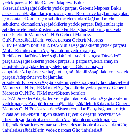
yedek parçası Kilitler
Geberit Mapress Bakır
aksesuarları
Aşağıdakilerin yedek parçası Geberit Mapress Bakır
aksesuarları
Bağlantılar için izolasyonlar
Borular ve bağlantı parçaları
için contalar
Borular için sabitleme elemanları
Bağlantılar için
sabitleme elemanları
Aşağıdakilerin yedek parçası Bağlantılar için
sabitleme elemanları
Sistem contaları
Flanş bağlantıları için cıvata
setleri
Geberit Mapress CuNiFe
Geberit Mapress
CuNiFe
Aşağıdakilerin yedek parçası Geberit Mapress
CuNiFe
Sistem boruları 2.1972
Muflar
Aşağıdakilerin yedek parçası
Muflar
Redüksiyonlar
Aşağıdakilerin yedek parçası
Redüksiyonlar
Dirsekler
Aşağıdakilerin yedek parçası Dirsekler
T
parçalar
Aşağıdakilerin yedek parçası T parçalar
Çıkarılamayan
adaptörler
Aşağıdakilerin yedek parçası Çıkarılamayan
adaptörler
Adaptörler ve bağlantılar, sökülebilir
Aşağıdakilerin yedek
parçası Adaptörler ve bağlantılar,
sökülebilir
Kılavuzlar
Aşağıdakilerin yedek parçası Kılavuzlar
Geberit
Mapress CuNiFe, FKM mavi
Aşağıdakilerin yedek parçası Geberit
Mapress CuNiFe, FKM mavi
Sistem boruları
2.1972
Dirsekler
Adaptörler ve bağlantılar, sökülebilir
Aşağıdakilerin
yedek parçası Adaptörler ve bağlantılar, sökülebilir
Kılavuzlar
Geberit
Mapress CuNiFe aksesuarları
Sistem contaları
Flanş bağlantıları için
cıvata setleri
Geberit hijyen sistemi
Hijyenik deşarjlı rezervuar ve
klozet deşarj kontrol aksesuarları
Aşağıdakilerin yedek parçası
Hijyenik deşarjlı rezervuar ve klozet deşarj kontrol aksesuarları
Güç
üniteleri
Aşağıdakilerin yedek parçası Güç üniteleri
Ağ