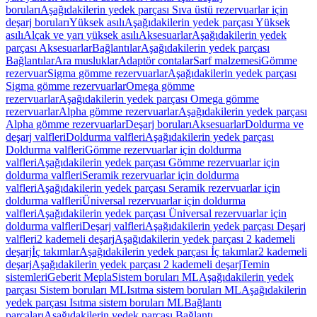
boruları
Aşağıdakilerin yedek parçası Sıva üstü rezervuarlar için
deşarj boruları
Yüksek asılı
Aşağıdakilerin yedek parçası Yüksek
asılı
Alçak ve yarı yüksek asılı
Aksesuarlar
Aşağıdakilerin yedek
parçası Aksesuarlar
Bağlantılar
Aşağıdakilerin yedek parçası
Bağlantılar
Ara musluklar
Adaptör contalar
Sarf malzemesi
Gömme
rezervuar
Sigma gömme rezervuarlar
Aşağıdakilerin yedek parçası
Sigma gömme rezervuarlar
Omega gömme
rezervuarlar
Aşağıdakilerin yedek parçası Omega gömme
rezervuarlar
Alpha gömme rezervuarlar
Aşağıdakilerin yedek parçası
Alpha gömme rezervuarlar
Deşarj boruları
Aksesuarlar
Doldurma ve
deşarj valfleri
Doldurma valfleri
Aşağıdakilerin yedek parçası
Doldurma valfleri
Gömme rezervuarlar için doldurma
valfleri
Aşağıdakilerin yedek parçası Gömme rezervuarlar için
doldurma valfleri
Seramik rezervuarlar için doldurma
valfleri
Aşağıdakilerin yedek parçası Seramik rezervuarlar için
doldurma valfleri
Üniversal rezervuarlar için doldurma
valfleri
Aşağıdakilerin yedek parçası Üniversal rezervuarlar için
doldurma valfleri
Deşarj valfleri
Aşağıdakilerin yedek parçası Deşarj
valfleri
2 kademeli deşarj
Aşağıdakilerin yedek parçası 2 kademeli
deşarj
İç takımlar
Aşağıdakilerin yedek parçası İç takımlar
2 kademeli
deşarj
Aşağıdakilerin yedek parçası 2 kademeli deşarj
Temin
sistemleri
Geberit Mepla
Sistem boruları ML
Aşağıdakilerin yedek
parçası Sistem boruları ML
Isıtma sistem boruları ML
Aşağıdakilerin
yedek parçası Isıtma sistem boruları ML
Bağlantı
parçaları
Aşağıdakilerin yedek parçası Bağlantı