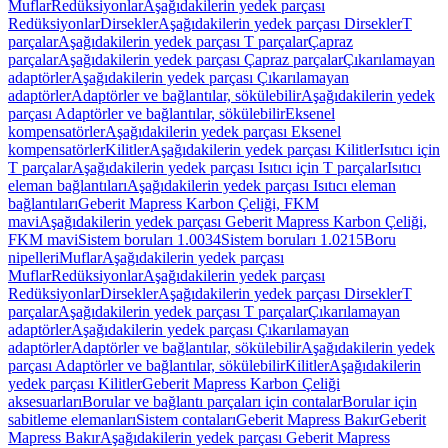
Muflar
Redüksiyonlar
Aşağıdakilerin yedek parçası
Redüksiyonlar
Dirsekler
Aşağıdakilerin yedek parçası Dirsekler
T
parçalar
Aşağıdakilerin yedek parçası T parçalar
Çapraz
parçalar
Aşağıdakilerin yedek parçası Çapraz parçalar
Çıkarılamayan
adaptörler
Aşağıdakilerin yedek parçası Çıkarılamayan
adaptörler
Adaptörler ve bağlantılar, sökülebilir
Aşağıdakilerin yedek
parçası Adaptörler ve bağlantılar, sökülebilir
Eksenel
kompensatörler
Aşağıdakilerin yedek parçası Eksenel
kompensatörler
Kilitler
Aşağıdakilerin yedek parçası Kilitler
Isıtıcı için
T parçalar
Aşağıdakilerin yedek parçası Isıtıcı için T parçalar
Isıtıcı
eleman bağlantıları
Aşağıdakilerin yedek parçası Isıtıcı eleman
bağlantıları
Geberit Mapress Karbon Çeliği, FKM
mavi
Aşağıdakilerin yedek parçası Geberit Mapress Karbon Çeliği,
FKM mavi
Sistem boruları 1.0034
Sistem boruları 1.0215
Boru
nipelleri
Muflar
Aşağıdakilerin yedek parçası
Muflar
Redüksiyonlar
Aşağıdakilerin yedek parçası
Redüksiyonlar
Dirsekler
Aşağıdakilerin yedek parçası Dirsekler
T
parçalar
Aşağıdakilerin yedek parçası T parçalar
Çıkarılamayan
adaptörler
Aşağıdakilerin yedek parçası Çıkarılamayan
adaptörler
Adaptörler ve bağlantılar, sökülebilir
Aşağıdakilerin yedek
parçası Adaptörler ve bağlantılar, sökülebilir
Kilitler
Aşağıdakilerin
yedek parçası Kilitler
Geberit Mapress Karbon Çeliği
aksesuarları
Borular ve bağlantı parçaları için contalar
Borular için
sabitleme elemanları
Sistem contaları
Geberit Mapress Bakır
Geberit
Mapress Bakır
Aşağıdakilerin yedek parçası Geberit Mapress