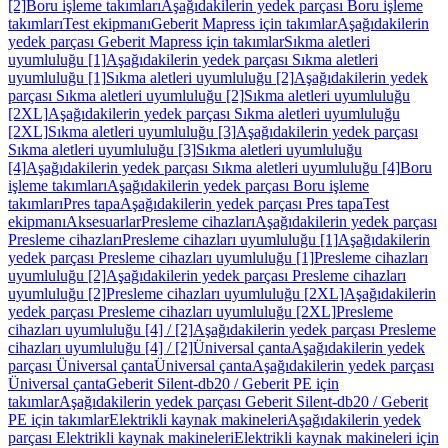
[2]
Boru işleme takımları
Aşağıdakilerin yedek parçası Boru işleme
takımları
Test ekipmanı
Geberit Mapress için takımlar
Aşağıdakilerin
yedek parçası Geberit Mapress için takımlar
Sıkma aletleri
uyumluluğu [1]
Aşağıdakilerin yedek parçası Sıkma aletleri
uyumluluğu [1]
Sıkma aletleri uyumluluğu [2]
Aşağıdakilerin yedek
parçası Sıkma aletleri uyumluluğu [2]
Sıkma aletleri uyumluluğu
[2XL]
Aşağıdakilerin yedek parçası Sıkma aletleri uyumluluğu
[2XL]
Sıkma aletleri uyumluluğu [3]
Aşağıdakilerin yedek parçası
Sıkma aletleri uyumluluğu [3]
Sıkma aletleri uyumluluğu
[4]
Aşağıdakilerin yedek parçası Sıkma aletleri uyumluluğu [4]
Boru
işleme takımları
Aşağıdakilerin yedek parçası Boru işleme
takımları
Pres tapa
Aşağıdakilerin yedek parçası Pres tapa
Test
ekipmanı
Aksesuarlar
Presleme cihazları
Aşağıdakilerin yedek parçası
Presleme cihazları
Presleme cihazları uyumluluğu [1]
Aşağıdakilerin
yedek parçası Presleme cihazları uyumluluğu [1]
Presleme cihazları
uyumluluğu [2]
Aşağıdakilerin yedek parçası Presleme cihazları
uyumluluğu [2]
Presleme cihazları uyumluluğu [2XL]
Aşağıdakilerin
yedek parçası Presleme cihazları uyumluluğu [2XL]
Presleme
cihazları uyumluluğu [4] / [2]
Aşağıdakilerin yedek parçası Presleme
cihazları uyumluluğu [4] / [2]
Üniversal çanta
Aşağıdakilerin yedek
parçası Üniversal çanta
Üniversal çanta
Aşağıdakilerin yedek parçası
Üniversal çanta
Geberit Silent-db20 / Geberit PE için
takımlar
Aşağıdakilerin yedek parçası Geberit Silent-db20 / Geberit
PE için takımlar
Elektrikli kaynak makineleri
Aşağıdakilerin yedek
parçası Elektrikli kaynak makineleri
Elektrikli kaynak makineleri için