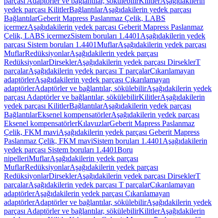
parçası Adaptörler ve bağlantılar, sökülebilir
Kilitler
Aşağıdakilerin
yedek parçası Kilitler
Bağlantılar
Aşağıdakilerin yedek parçası
Bağlantılar
Geberit Mapress Paslanmaz Çelik, LABS
içermez
Aşağıdakilerin yedek parçası Geberit Mapress Paslanmaz
Çelik, LABS içermez
Sistem boruları 1.4401
Aşağıdakilerin yedek
parçası Sistem boruları 1.4401
Muflar
Aşağıdakilerin yedek parçası
Muflar
Redüksiyonlar
Aşağıdakilerin yedek parçası
Redüksiyonlar
Dirsekler
Aşağıdakilerin yedek parçası Dirsekler
T
parçalar
Aşağıdakilerin yedek parçası T parçalar
Çıkarılamayan
adaptörler
Aşağıdakilerin yedek parçası Çıkarılamayan
adaptörler
Adaptörler ve bağlantılar, sökülebilir
Aşağıdakilerin yedek
parçası Adaptörler ve bağlantılar, sökülebilir
Kilitler
Aşağıdakilerin
yedek parçası Kilitler
Bağlantılar
Aşağıdakilerin yedek parçası
Bağlantılar
Eksenel kompensatörler
Aşağıdakilerin yedek parçası
Eksenel kompensatörler
Kılavuzlar
Geberit Mapress Paslanmaz
Çelik, FKM mavi
Aşağıdakilerin yedek parçası Geberit Mapress
Paslanmaz Çelik, FKM mavi
Sistem boruları 1.4401
Aşağıdakilerin
yedek parçası Sistem boruları 1.4401
Boru
nipelleri
Muflar
Aşağıdakilerin yedek parçası
Muflar
Redüksiyonlar
Aşağıdakilerin yedek parçası
Redüksiyonlar
Dirsekler
Aşağıdakilerin yedek parçası Dirsekler
T
parçalar
Aşağıdakilerin yedek parçası T parçalar
Çıkarılamayan
adaptörler
Aşağıdakilerin yedek parçası Çıkarılamayan
adaptörler
Adaptörler ve bağlantılar, sökülebilir
Aşağıdakilerin yedek
parçası Adaptörler ve bağlantılar, sökülebilir
Kilitler
Aşağıdakilerin