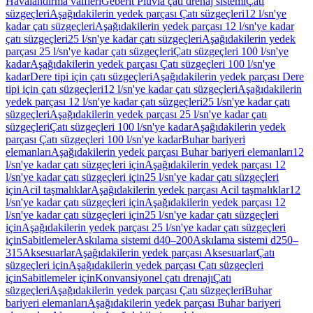
Havalandırma valfleri
Geberit Pluvia çatı drenaj sistemi
Çatı
süzgeçleri
Aşağıdakilerin yedek parçası Çatı süzgeçleri
12 l/sn'ye
kadar çatı süzgeçleri
Aşağıdakilerin yedek parçası 12 l/sn'ye kadar
çatı süzgeçleri
25 l/sn'ye kadar çatı süzgeçleri
Aşağıdakilerin yedek
parçası 25 l/sn'ye kadar çatı süzgeçleri
Çatı süzgeçleri 100 l/sn'ye
kadar
Aşağıdakilerin yedek parçası Çatı süzgeçleri 100 l/sn'ye
kadar
Dere tipi için çatı süzgeçleri
Aşağıdakilerin yedek parçası Dere
tipi için çatı süzgeçleri
12 l/sn'ye kadar çatı süzgeçleri
Aşağıdakilerin
yedek parçası 12 l/sn'ye kadar çatı süzgeçleri
25 l/sn'ye kadar çatı
süzgeçleri
Aşağıdakilerin yedek parçası 25 l/sn'ye kadar çatı
süzgeçleri
Çatı süzgeçleri 100 l/sn'ye kadar
Aşağıdakilerin yedek
parçası Çatı süzgeçleri 100 l/sn'ye kadar
Buhar bariyeri
elemanları
Aşağıdakilerin yedek parçası Buhar bariyeri elemanları
12
l/sn'ye kadar çatı süzgeçleri için
Aşağıdakilerin yedek parçası 12
l/sn'ye kadar çatı süzgeçleri için
25 l/sn'ye kadar çatı süzgeçleri
için
Acil taşmalıklar
Aşağıdakilerin yedek parçası Acil taşmalıklar
12
l/sn'ye kadar çatı süzgeçleri için
Aşağıdakilerin yedek parçası 12
l/sn'ye kadar çatı süzgeçleri için
25 l/sn'ye kadar çatı süzgeçleri
için
Aşağıdakilerin yedek parçası 25 l/sn'ye kadar çatı süzgeçleri
için
Sabitlemeler
Askılama sistemi d40–200
Askılama sistemi d250–
315
Aksesuarlar
Aşağıdakilerin yedek parçası Aksesuarlar
Çatı
süzgeçleri için
Aşağıdakilerin yedek parçası Çatı süzgeçleri
için
Sabitlemeler için
Konvansiyonel çatı drenajı
Çatı
süzgeçleri
Aşağıdakilerin yedek parçası Çatı süzgeçleri
Buhar
bariyeri elemanları
Aşağıdakilerin yedek parçası Buhar bariyeri