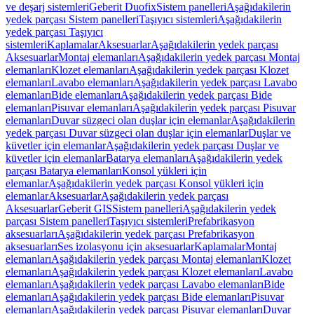
ve deşarj sistemleri
Geberit Duofix
Sistem panelleri
Aşağıdakilerin
yedek parçası Sistem panelleri
Taşıyıcı sistemleri
Aşağıdakilerin
yedek parçası Taşıyıcı
sistemleri
Kaplamalar
Aksesuarlar
Aşağıdakilerin yedek parçası
Aksesuarlar
Montaj elemanları
Aşağıdakilerin yedek parçası Montaj
elemanları
Klozet elemanları
Aşağıdakilerin yedek parçası Klozet
elemanları
Lavabo elemanları
Aşağıdakilerin yedek parçası Lavabo
elemanları
Bide elemanları
Aşağıdakilerin yedek parçası Bide
elemanları
Pisuvar elemanları
Aşağıdakilerin yedek parçası Pisuvar
elemanları
Duvar süzgeci olan duşlar için elemanlar
Aşağıdakilerin
yedek parçası Duvar süzgeci olan duşlar için elemanlar
Duşlar ve
küvetler için elemanlar
Aşağıdakilerin yedek parçası Duşlar ve
küvetler için elemanlar
Batarya elemanları
Aşağıdakilerin yedek
parçası Batarya elemanları
Konsol yükleri için
elemanlar
Aşağıdakilerin yedek parçası Konsol yükleri için
elemanlar
Aksesuarlar
Aşağıdakilerin yedek parçası
Aksesuarlar
Geberit GIS
Sistem panelleri
Aşağıdakilerin yedek
parçası Sistem panelleri
Taşıyıcı sistemleri
Prefabrikasyon
aksesuarları
Aşağıdakilerin yedek parçası Prefabrikasyon
aksesuarları
Ses izolasyonu için aksesuarlar
Kaplamalar
Montaj
elemanları
Aşağıdakilerin yedek parçası Montaj elemanları
Klozet
elemanları
Aşağıdakilerin yedek parçası Klozet elemanları
Lavabo
elemanları
Aşağıdakilerin yedek parçası Lavabo elemanları
Bide
elemanları
Aşağıdakilerin yedek parçası Bide elemanları
Pisuvar
elemanları
Aşağıdakilerin yedek parçası Pisuvar elemanları
Duvar