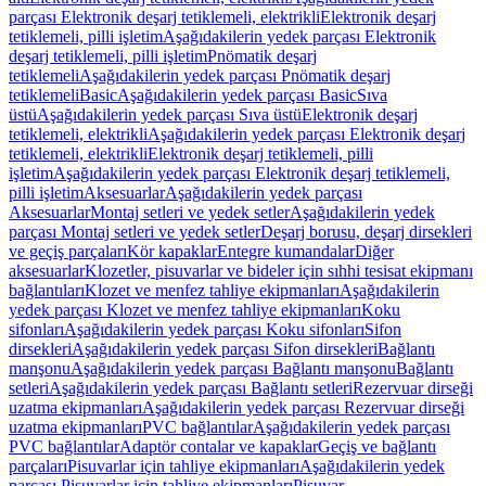
parçası Elektronik deşarj tetiklemeli, elektrikli
Elektronik deşarj
tetiklemeli, pilli işletim
Aşağıdakilerin yedek parçası Elektronik
deşarj tetiklemeli, pilli işletim
Pnömatik deşarj
tetiklemeli
Aşağıdakilerin yedek parçası Pnömatik deşarj
tetiklemeli
Basic
Aşağıdakilerin yedek parçası Basic
Sıva
üstü
Aşağıdakilerin yedek parçası Sıva üstü
Elektronik deşarj
tetiklemeli, elektrikli
Aşağıdakilerin yedek parçası Elektronik deşarj
tetiklemeli, elektrikli
Elektronik deşarj tetiklemeli, pilli
işletim
Aşağıdakilerin yedek parçası Elektronik deşarj tetiklemeli,
pilli işletim
Aksesuarlar
Aşağıdakilerin yedek parçası
Aksesuarlar
Montaj setleri ve yedek setler
Aşağıdakilerin yedek
parçası Montaj setleri ve yedek setler
Deşarj borusu, deşarj dirsekleri
ve geçiş parçaları
Kör kapaklar
Entegre kumandalar
Diğer
aksesuarlar
Klozetler, pisuvarlar ve bideler için sıhhi tesisat ekipmanı
bağlantıları
Klozet ve menfez tahliye ekipmanları
Aşağıdakilerin
yedek parçası Klozet ve menfez tahliye ekipmanları
Koku
sifonları
Aşağıdakilerin yedek parçası Koku sifonları
Sifon
dirsekleri
Aşağıdakilerin yedek parçası Sifon dirsekleri
Bağlantı
manşonu
Aşağıdakilerin yedek parçası Bağlantı manşonu
Bağlantı
setleri
Aşağıdakilerin yedek parçası Bağlantı setleri
Rezervuar dirseği
uzatma ekipmanları
Aşağıdakilerin yedek parçası Rezervuar dirseği
uzatma ekipmanları
PVC bağlantılar
Aşağıdakilerin yedek parçası
PVC bağlantılar
Adaptör contalar ve kapaklar
Geçiş ve bağlantı
parçaları
Pisuvarlar için tahliye ekipmanları
Aşağıdakilerin yedek
parçası Pisuvarlar için tahliye ekipmanları
Pisuvar