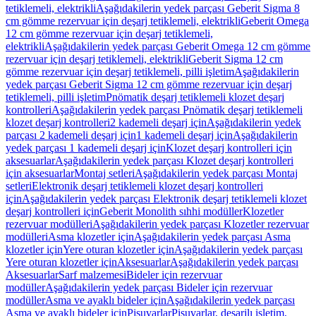
tetiklemeli, elektrikli
Aşağıdakilerin yedek parçası Geberit Sigma 8
cm gömme rezervuar için deşarj tetiklemeli, elektrikli
Geberit Omega
12 cm gömme rezervuar için deşarj tetiklemeli,
elektrikli
Aşağıdakilerin yedek parçası Geberit Omega 12 cm gömme
rezervuar için deşarj tetiklemeli, elektrikli
Geberit Sigma 12 cm
gömme rezervuar için deşarj tetiklemeli, pilli işletim
Aşağıdakilerin
yedek parçası Geberit Sigma 12 cm gömme rezervuar için deşarj
tetiklemeli, pilli işletim
Pnömatik deşarj tetiklemeli klozet deşarj
kontrolleri
Aşağıdakilerin yedek parçası Pnömatik deşarj tetiklemeli
klozet deşarj kontrolleri
2 kademeli deşarj için
Aşağıdakilerin yedek
parçası 2 kademeli deşarj için
1 kademeli deşarj için
Aşağıdakilerin
yedek parçası 1 kademeli deşarj için
Klozet deşarj kontrolleri için
aksesuarlar
Aşağıdakilerin yedek parçası Klozet deşarj kontrolleri
için aksesuarlar
Montaj setleri
Aşağıdakilerin yedek parçası Montaj
setleri
Elektronik deşarj tetiklemeli klozet deşarj kontrolleri
için
Aşağıdakilerin yedek parçası Elektronik deşarj tetiklemeli klozet
deşarj kontrolleri için
Geberit Monolith sıhhi modüller
Klozetler
rezervuar modülleri
Aşağıdakilerin yedek parçası Klozetler rezervuar
modülleri
Asma klozetler için
Aşağıdakilerin yedek parçası Asma
klozetler için
Yere oturan klozetler için
Aşağıdakilerin yedek parçası
Yere oturan klozetler için
Aksesuarlar
Aşağıdakilerin yedek parçası
Aksesuarlar
Sarf malzemesi
Bideler için rezervuar
modüller
Aşağıdakilerin yedek parçası Bideler için rezervuar
modüller
Asma ve ayaklı bideler için
Aşağıdakilerin yedek parçası
Asma ve ayaklı bideler için
Pisuvarlar
Pisuvarlar, deşarjlı işletim,