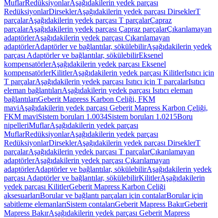
Muflar
Redüksiyonlar
Aşağıdakilerin yedek parçası
Redüksiyonlar
Dirsekler
Aşağıdakilerin yedek parçası Dirsekler
T
parçalar
Aşağıdakilerin yedek parçası T parçalar
Çapraz
parçalar
Aşağıdakilerin yedek parçası Çapraz parçalar
Çıkarılamayan
adaptörler
Aşağıdakilerin yedek parçası Çıkarılamayan
adaptörler
Adaptörler ve bağlantılar, sökülebilir
Aşağıdakilerin yedek
parçası Adaptörler ve bağlantılar, sökülebilir
Eksenel
kompensatörler
Aşağıdakilerin yedek parçası Eksenel
kompensatörler
Kilitler
Aşağıdakilerin yedek parçası Kilitler
Isıtıcı için
T parçalar
Aşağıdakilerin yedek parçası Isıtıcı için T parçalar
Isıtıcı
eleman bağlantıları
Aşağıdakilerin yedek parçası Isıtıcı eleman
bağlantıları
Geberit Mapress Karbon Çeliği, FKM
mavi
Aşağıdakilerin yedek parçası Geberit Mapress Karbon Çeliği,
FKM mavi
Sistem boruları 1.0034
Sistem boruları 1.0215
Boru
nipelleri
Muflar
Aşağıdakilerin yedek parçası
Muflar
Redüksiyonlar
Aşağıdakilerin yedek parçası
Redüksiyonlar
Dirsekler
Aşağıdakilerin yedek parçası Dirsekler
T
parçalar
Aşağıdakilerin yedek parçası T parçalar
Çıkarılamayan
adaptörler
Aşağıdakilerin yedek parçası Çıkarılamayan
adaptörler
Adaptörler ve bağlantılar, sökülebilir
Aşağıdakilerin yedek
parçası Adaptörler ve bağlantılar, sökülebilir
Kilitler
Aşağıdakilerin
yedek parçası Kilitler
Geberit Mapress Karbon Çeliği
aksesuarları
Borular ve bağlantı parçaları için contalar
Borular için
sabitleme elemanları
Sistem contaları
Geberit Mapress Bakır
Geberit
Mapress Bakır
Aşağıdakilerin yedek parçası Geberit Mapress