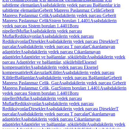
sabitleme elemanları
Aşağıdakilerin yedek parçası Bağlantılar için
sabitleme elemanları
Geberit Mapress Paslanmaz Çelik
Geberit
Mapress Paslanmaz Çelik
Aşağıdakilerin yedek parçası Geberit
Mapress Paslanmaz Çelik
Sistem boruları 1.4401
Aşağıdakilerin
yedek parçası Sistem boruları 1.4401
Boru
nipelleri
Muflar
Aşağıdakilerin yedek parçası
Muflar
Redüksiyonlar
Aşağıdakilerin yedek parçası
Redüksiyonlar
Dirsekler
Aşağıdakilerin yedek parçası Dirsekler
T
parçalar
Aşağıdakilerin yedek parçası T parçalar
Çıkarılamayan
adaptörler
Aşağıdakilerin yedek parçası Çıkarılamayan
adaptörler
Adaptörler ve bağlantılar, sökülebilir
Aşağıdakilerin yedek
parçası Adaptörler ve bağlantılar, sökülebilir
Eksenel
kompensatörler
Aşağıdakilerin yedek parçası Eksenel
kompensatörler
Kılavuzlar
Kilitler
Aşağıdakilerin yedek parçası
Kilitler
Bağlantılar
Aşağıdakilerin yedek parçası Bağlantılar
Geberit
Mapress Paslanmaz Çelik, Gaz
Aşağıdakilerin yedek parçası Geberit
Mapress Paslanmaz Çelik, Gaz
Sistem boruları 1.4401
Aşağıdakilerin
yedek parçası Sistem boruları 1.4401
Boru
nipelleri
Muflar
Aşağıdakilerin yedek parçası
Muflar
Redüksiyonlar
Aşağıdakilerin yedek parçası
Redüksiyonlar
Dirsekler
Aşağıdakilerin yedek parçası Dirsekler
T
parçalar
Aşağıdakilerin yedek parçası T parçalar
Çıkarılamayan
adaptörler
Aşağıdakilerin yedek parçası Çıkarılamayan
adaptörler
Adaptörler ve bağlantılar, sökülebilir
Aşağıdakilerin yedek