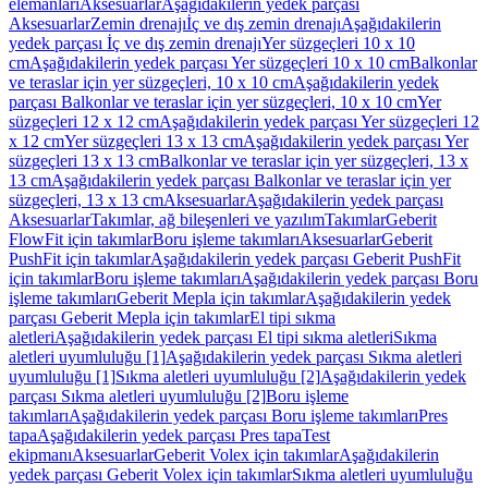
elemanları
Aksesuarlar
Aşağıdakilerin yedek parçası
Aksesuarlar
Zemin drenajı
İç ve dış zemin drenajı
Aşağıdakilerin
yedek parçası İç ve dış zemin drenajı
Yer süzgeçleri 10 x 10
cm
Aşağıdakilerin yedek parçası Yer süzgeçleri 10 x 10 cm
Balkonlar
ve teraslar için yer süzgeçleri, 10 x 10 cm
Aşağıdakilerin yedek
parçası Balkonlar ve teraslar için yer süzgeçleri, 10 x 10 cm
Yer
süzgeçleri 12 x 12 cm
Aşağıdakilerin yedek parçası Yer süzgeçleri 12
x 12 cm
Yer süzgeçleri 13 x 13 cm
Aşağıdakilerin yedek parçası Yer
süzgeçleri 13 x 13 cm
Balkonlar ve teraslar için yer süzgeçleri, 13 x
13 cm
Aşağıdakilerin yedek parçası Balkonlar ve teraslar için yer
süzgeçleri, 13 x 13 cm
Aksesuarlar
Aşağıdakilerin yedek parçası
Aksesuarlar
Takımlar, ağ bileşenleri ve yazılım
Takımlar
Geberit
FlowFit için takımlar
Boru işleme takımları
Aksesuarlar
Geberit
PushFit için takımlar
Aşağıdakilerin yedek parçası Geberit PushFit
için takımlar
Boru işleme takımları
Aşağıdakilerin yedek parçası Boru
işleme takımları
Geberit Mepla için takımlar
Aşağıdakilerin yedek
parçası Geberit Mepla için takımlar
El tipi sıkma
aletleri
Aşağıdakilerin yedek parçası El tipi sıkma aletleri
Sıkma
aletleri uyumluluğu [1]
Aşağıdakilerin yedek parçası Sıkma aletleri
uyumluluğu [1]
Sıkma aletleri uyumluluğu [2]
Aşağıdakilerin yedek
parçası Sıkma aletleri uyumluluğu [2]
Boru işleme
takımları
Aşağıdakilerin yedek parçası Boru işleme takımları
Pres
tapa
Aşağıdakilerin yedek parçası Pres tapa
Test
ekipmanı
Aksesuarlar
Geberit Volex için takımlar
Aşağıdakilerin
yedek parçası Geberit Volex için takımlar
Sıkma aletleri uyumluluğu