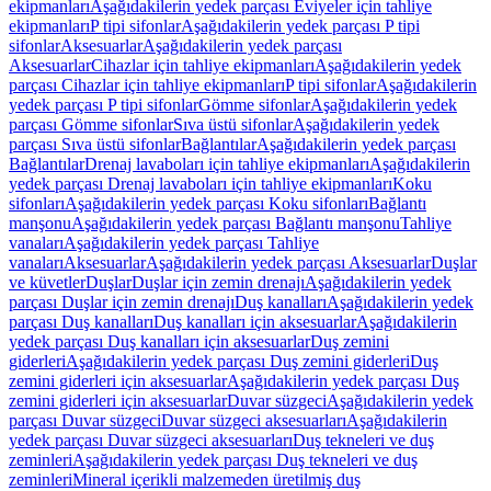
ekipmanları
Aşağıdakilerin yedek parçası Eviyeler için tahliye
ekipmanları
P tipi sifonlar
Aşağıdakilerin yedek parçası P tipi
sifonlar
Aksesuarlar
Aşağıdakilerin yedek parçası
Aksesuarlar
Cihazlar için tahliye ekipmanları
Aşağıdakilerin yedek
parçası Cihazlar için tahliye ekipmanları
P tipi sifonlar
Aşağıdakilerin
yedek parçası P tipi sifonlar
Gömme sifonlar
Aşağıdakilerin yedek
parçası Gömme sifonlar
Sıva üstü sifonlar
Aşağıdakilerin yedek
parçası Sıva üstü sifonlar
Bağlantılar
Aşağıdakilerin yedek parçası
Bağlantılar
Drenaj lavaboları için tahliye ekipmanları
Aşağıdakilerin
yedek parçası Drenaj lavaboları için tahliye ekipmanları
Koku
sifonları
Aşağıdakilerin yedek parçası Koku sifonları
Bağlantı
manşonu
Aşağıdakilerin yedek parçası Bağlantı manşonu
Tahliye
vanaları
Aşağıdakilerin yedek parçası Tahliye
vanaları
Aksesuarlar
Aşağıdakilerin yedek parçası Aksesuarlar
Duşlar
ve küvetler
Duşlar
Duşlar için zemin drenajı
Aşağıdakilerin yedek
parçası Duşlar için zemin drenajı
Duş kanalları
Aşağıdakilerin yedek
parçası Duş kanalları
Duş kanalları için aksesuarlar
Aşağıdakilerin
yedek parçası Duş kanalları için aksesuarlar
Duş zemini
giderleri
Aşağıdakilerin yedek parçası Duş zemini giderleri
Duş
zemini giderleri için aksesuarlar
Aşağıdakilerin yedek parçası Duş
zemini giderleri için aksesuarlar
Duvar süzgeci
Aşağıdakilerin yedek
parçası Duvar süzgeci
Duvar süzgeci aksesuarları
Aşağıdakilerin
yedek parçası Duvar süzgeci aksesuarları
Duş tekneleri ve duş
zeminleri
Aşağıdakilerin yedek parçası Duş tekneleri ve duş
zeminleri
Mineral içerikli malzemeden üretilmiş duş