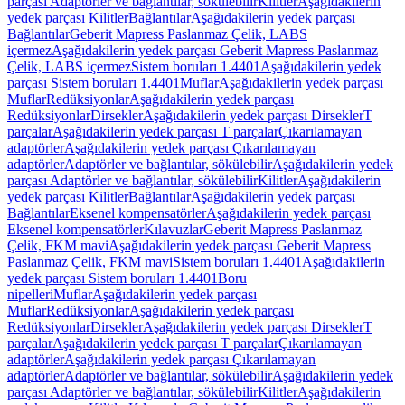
parçası Adaptörler ve bağlantılar, sökülebilir
Kilitler
Aşağıdakilerin
yedek parçası Kilitler
Bağlantılar
Aşağıdakilerin yedek parçası
Bağlantılar
Geberit Mapress Paslanmaz Çelik, LABS
içermez
Aşağıdakilerin yedek parçası Geberit Mapress Paslanmaz
Çelik, LABS içermez
Sistem boruları 1.4401
Aşağıdakilerin yedek
parçası Sistem boruları 1.4401
Muflar
Aşağıdakilerin yedek parçası
Muflar
Redüksiyonlar
Aşağıdakilerin yedek parçası
Redüksiyonlar
Dirsekler
Aşağıdakilerin yedek parçası Dirsekler
T
parçalar
Aşağıdakilerin yedek parçası T parçalar
Çıkarılamayan
adaptörler
Aşağıdakilerin yedek parçası Çıkarılamayan
adaptörler
Adaptörler ve bağlantılar, sökülebilir
Aşağıdakilerin yedek
parçası Adaptörler ve bağlantılar, sökülebilir
Kilitler
Aşağıdakilerin
yedek parçası Kilitler
Bağlantılar
Aşağıdakilerin yedek parçası
Bağlantılar
Eksenel kompensatörler
Aşağıdakilerin yedek parçası
Eksenel kompensatörler
Kılavuzlar
Geberit Mapress Paslanmaz
Çelik, FKM mavi
Aşağıdakilerin yedek parçası Geberit Mapress
Paslanmaz Çelik, FKM mavi
Sistem boruları 1.4401
Aşağıdakilerin
yedek parçası Sistem boruları 1.4401
Boru
nipelleri
Muflar
Aşağıdakilerin yedek parçası
Muflar
Redüksiyonlar
Aşağıdakilerin yedek parçası
Redüksiyonlar
Dirsekler
Aşağıdakilerin yedek parçası Dirsekler
T
parçalar
Aşağıdakilerin yedek parçası T parçalar
Çıkarılamayan
adaptörler
Aşağıdakilerin yedek parçası Çıkarılamayan
adaptörler
Adaptörler ve bağlantılar, sökülebilir
Aşağıdakilerin yedek
parçası Adaptörler ve bağlantılar, sökülebilir
Kilitler
Aşağıdakilerin