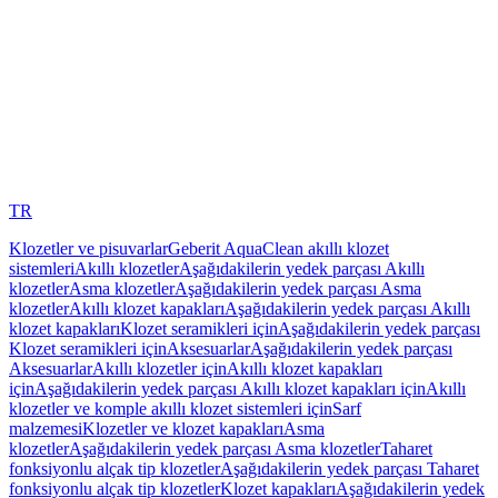
TR
Klozetler ve pisuvarlar
Geberit AquaClean akıllı klozet
sistemleri
Akıllı klozetler
Aşağıdakilerin yedek parçası Akıllı
klozetler
Asma klozetler
Aşağıdakilerin yedek parçası Asma
klozetler
Akıllı klozet kapakları
Aşağıdakilerin yedek parçası Akıllı
klozet kapakları
Klozet seramikleri için
Aşağıdakilerin yedek parçası
Klozet seramikleri için
Aksesuarlar
Aşağıdakilerin yedek parçası
Aksesuarlar
Akıllı klozetler için
Akıllı klozet kapakları
için
Aşağıdakilerin yedek parçası Akıllı klozet kapakları için
Akıllı
klozetler ve komple akıllı klozet sistemleri için
Sarf
malzemesi
Klozetler ve klozet kapakları
Asma
klozetler
Aşağıdakilerin yedek parçası Asma klozetler
Taharet
fonksiyonlu alçak tip klozetler
Aşağıdakilerin yedek parçası Taharet
fonksiyonlu alçak tip klozetler
Klozet kapakları
Aşağıdakilerin yedek