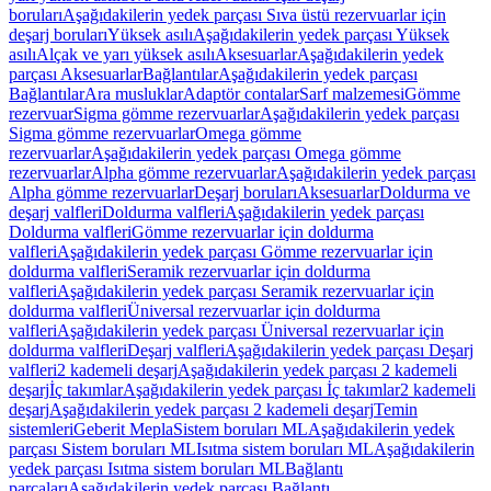
boruları
Aşağıdakilerin yedek parçası Sıva üstü rezervuarlar için
deşarj boruları
Yüksek asılı
Aşağıdakilerin yedek parçası Yüksek
asılı
Alçak ve yarı yüksek asılı
Aksesuarlar
Aşağıdakilerin yedek
parçası Aksesuarlar
Bağlantılar
Aşağıdakilerin yedek parçası
Bağlantılar
Ara musluklar
Adaptör contalar
Sarf malzemesi
Gömme
rezervuar
Sigma gömme rezervuarlar
Aşağıdakilerin yedek parçası
Sigma gömme rezervuarlar
Omega gömme
rezervuarlar
Aşağıdakilerin yedek parçası Omega gömme
rezervuarlar
Alpha gömme rezervuarlar
Aşağıdakilerin yedek parçası
Alpha gömme rezervuarlar
Deşarj boruları
Aksesuarlar
Doldurma ve
deşarj valfleri
Doldurma valfleri
Aşağıdakilerin yedek parçası
Doldurma valfleri
Gömme rezervuarlar için doldurma
valfleri
Aşağıdakilerin yedek parçası Gömme rezervuarlar için
doldurma valfleri
Seramik rezervuarlar için doldurma
valfleri
Aşağıdakilerin yedek parçası Seramik rezervuarlar için
doldurma valfleri
Üniversal rezervuarlar için doldurma
valfleri
Aşağıdakilerin yedek parçası Üniversal rezervuarlar için
doldurma valfleri
Deşarj valfleri
Aşağıdakilerin yedek parçası Deşarj
valfleri
2 kademeli deşarj
Aşağıdakilerin yedek parçası 2 kademeli
deşarj
İç takımlar
Aşağıdakilerin yedek parçası İç takımlar
2 kademeli
deşarj
Aşağıdakilerin yedek parçası 2 kademeli deşarj
Temin
sistemleri
Geberit Mepla
Sistem boruları ML
Aşağıdakilerin yedek
parçası Sistem boruları ML
Isıtma sistem boruları ML
Aşağıdakilerin
yedek parçası Isıtma sistem boruları ML
Bağlantı
parçaları
Aşağıdakilerin yedek parçası Bağlantı