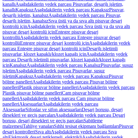
kanallı
Aşağıdakilerin yedek parçası Pisuvarlar, deşarjlı işletim,
kanallı
Kapaksız
Aşağıdakilerin yedek parçası Kapaksız
Pisuvar,
deşarjlı işletim, kanalsız
Aşağıdakilerin yedek parçası Pisuvar,
deşarjlı işletim, kanalsız
Sıva üstü ya da sıva altı pisuvar deşarj
kontrolü için
Aşağıdakilerin yedek parçası Sıva üstü ya da sıva altı
pisuvar deşarj kontrolü için
Entegre pisuvar deşarj
kontrollü
Aşağıdakilerin yedek parçası Entegre pisuvar deşarj
kontrollü
Entegre pisuvar deşarj kontrolü için
Aşağıdakilerin yedek
parçası Entegre pisuvar deşarj kontrolü için
Deşarjlı işletimli
pisuvarlar, klozet kapaklı/klozet kapağı için
Aşağıdakilerin yedek
parçası Deşarjlı işletimli pisuvarlar, klozet kapaklı/klozet kapağı
için
Kanalsız
Aşağıdakilerin yedek parçası Kanalsız
Pisuvarlar, susuz
işletim
Aşağıdakilerin yedek parçası Pisuvarlar, susuz
işletim
Kapaksız
Aşağıdakilerin yedek parçası Kapaksız
Pisuvar
bölme panelleri
Aşağıdakilerin yedek parçası Pisuvar bölme
panelleri
Plastik pisuvar bölme panelleri
Aşağıdakilerin yedek parçası
Plastik pisuvar bölme panelleri
Cam pisuvar bölme
panelleri
Aşağıdakilerin yedek parçası Cam pisuvar bölme
panelleri
Aksesuarlar
Aşağıdakilerin yedek parçası
Aksesuarlar
Sifonlar ve sifon aksesuarları
Deşarj borusu, deşarj
dirsekleri ve geçiş parçaları
Aşağıdakilerin yedek parçası Deşarj
borusu, deşarj dirsekleri ve geçiş parçaları
Sabitleme
malzemesi
Tahliye vanaları
Sıhhi tesisat ekipmanı bağlantıları
Pisuvar
deşarj kontrolleri
Sıva altı
Aşağıdakilerin yedek parçası Sıva
altı
Elektronik deşarj tetiklemeli, elektrikli
Aşağıdakilerin yedek