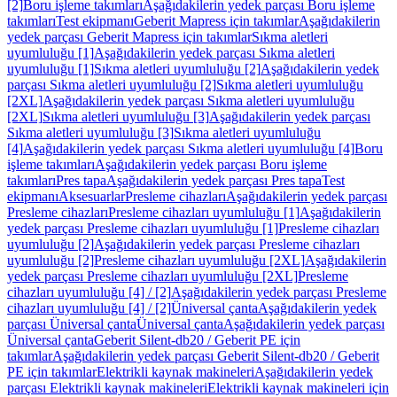
[2]
Boru işleme takımları
Aşağıdakilerin yedek parçası Boru işleme
takımları
Test ekipmanı
Geberit Mapress için takımlar
Aşağıdakilerin
yedek parçası Geberit Mapress için takımlar
Sıkma aletleri
uyumluluğu [1]
Aşağıdakilerin yedek parçası Sıkma aletleri
uyumluluğu [1]
Sıkma aletleri uyumluluğu [2]
Aşağıdakilerin yedek
parçası Sıkma aletleri uyumluluğu [2]
Sıkma aletleri uyumluluğu
[2XL]
Aşağıdakilerin yedek parçası Sıkma aletleri uyumluluğu
[2XL]
Sıkma aletleri uyumluluğu [3]
Aşağıdakilerin yedek parçası
Sıkma aletleri uyumluluğu [3]
Sıkma aletleri uyumluluğu
[4]
Aşağıdakilerin yedek parçası Sıkma aletleri uyumluluğu [4]
Boru
işleme takımları
Aşağıdakilerin yedek parçası Boru işleme
takımları
Pres tapa
Aşağıdakilerin yedek parçası Pres tapa
Test
ekipmanı
Aksesuarlar
Presleme cihazları
Aşağıdakilerin yedek parçası
Presleme cihazları
Presleme cihazları uyumluluğu [1]
Aşağıdakilerin
yedek parçası Presleme cihazları uyumluluğu [1]
Presleme cihazları
uyumluluğu [2]
Aşağıdakilerin yedek parçası Presleme cihazları
uyumluluğu [2]
Presleme cihazları uyumluluğu [2XL]
Aşağıdakilerin
yedek parçası Presleme cihazları uyumluluğu [2XL]
Presleme
cihazları uyumluluğu [4] / [2]
Aşağıdakilerin yedek parçası Presleme
cihazları uyumluluğu [4] / [2]
Üniversal çanta
Aşağıdakilerin yedek
parçası Üniversal çanta
Üniversal çanta
Aşağıdakilerin yedek parçası
Üniversal çanta
Geberit Silent-db20 / Geberit PE için
takımlar
Aşağıdakilerin yedek parçası Geberit Silent-db20 / Geberit
PE için takımlar
Elektrikli kaynak makineleri
Aşağıdakilerin yedek
parçası Elektrikli kaynak makineleri
Elektrikli kaynak makineleri için