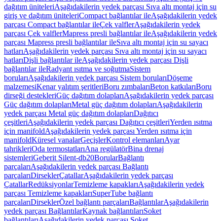
dağıtım üniteleri
Aşağıdakilerin yedek parçası Sıva altı montaj için su
giriş ve dağıtım üniteleri
Compact bağlantılar ile
Aşağıdakilerin yedek
parçası Compact bağlantılar ile
Çek valfler
Aşağıdakilerin yedek
parçası Çek valfler
Mapress presli bağlantılar ile
Aşağıdakilerin yedek
parçası Mapress presli bağlantılar ile
Sıva altı montaj için su sayacı
hatları
Aşağıdakilerin yedek parçası Sıva altı montaj için su sayacı
hatları
Dişli bağlantılar ile
Aşağıdakilerin yedek parçası Dişli
bağlantılar ile
Radyant ısıtma ve soğutma
Sistem
boruları
Aşağıdakilerin yedek parçası Sistem boruları
Döşeme
malzemesi
Kenar yalıtım şeritleri
Boru zımbaları
Beton katkıları
Boru
dirseği destekleri
Güç dağıtım dolapları
Aşağıdakilerin yedek parçası
Güç dağıtım dolapları
Metal güç dağıtım dolapları
Aşağıdakilerin
yedek parçası Metal güç dağıtım dolapları
Dağıtıcı
çeşitleri
Aşağıdakilerin yedek parçası Dağıtıcı çeşitleri
Yerden ısıtma
için manifold
Aşağıdakilerin yedek parçası Yerden ısıtma için
manifold
Küresel vanalar
Geçişler
Kontrol elemanları
Ayar
tahrikleri
Oda termostatları
Ana regülatör
Bina drenaj
sistemleri
Geberit Silent-db20
Borular
Bağlantı
parçaları
Aşağıdakilerin yedek parçası Bağlantı
parçaları
Dirsekler
Çatallar
Aşağıdakilerin yedek parçası
Çatallar
Redüksiyonlar
Temizleme kapakları
Aşağıdakilerin yedek
parçası Temizleme kapakları
SuperTube bağlantı
parçaları
Dirsekler
Özel bağlantı parçaları
Bağlantılar
Aşağıdakilerin
yedek parçası Bağlantılar
Kaynak bağlantıları
Soket
bağlantıları
Aşağıdakilerin yedek parçası Soket