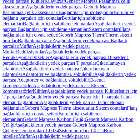
yedek parçası Kilitler
Kılavuzlar
Geberit Mapress Paslanmaz çelik
aksesuarları
Aşağıdakilerin yedek parçası Geberit Mapress
Paslanmaz çelik aksesuarları
Bağlantılar için izolasyonlar
Borular ve
bağlantı parçaları için contalar
Borular için sabitleme
elemanları
Bağlantılar için sabitleme elemanları
Aşağıdakilerin yedek
parçası Bağlantılar için sabitleme elemanları
Sistem contaları
Flanş
bağlantıları için cıvata setleri
Geberit Mapress Therm
Therm sistem
boruları
Bağlantı parçaları
Aşağıdakilerin yedek parçası Bağlantı
parçaları
Muflar
Aşağıdakilerin yedek parçası
Muflar
Redüksiyonlar
Aşağıdakilerin yedek parçası
Redüksiyonlar
Dirsekler
Aşağıdakilerin yedek parçası Dirsekler
T
parçalar
Aşağıdakilerin yedek parçası T parçalar
Çıkarılamayan
adaptörler
Aşağıdakilerin yedek parçası Çıkarılamayan
adaptörler
Adaptörler ve bağlantılar, sökülebilir
Aşağıdakilerin yedek
parçası Adaptörler ve bağlantılar, sökülebilir
Eksenel
kompensatörler
Aşağıdakilerin yedek parçası Eksenel
kompensatörler
Kilitler
Aşağıdakilerin yedek parçası Kilitler
Isıtıcı için
T parçalar
Aşağıdakilerin yedek parçası Isıtıcı için T parçalar
Isıtıcı
eleman bağlantıları
Aşağıdakilerin yedek parçası Isıtıcı eleman
bağlantıları
Geberit Mapress Therm aksesuarları
Sistem contaları
Flanş
bağlantıları için cıvata setleri
Borular için sabitleme
elemanları
Geberit Mapress Karbon Çeliği
Geberit Mapress Karbon
Çeliği
Aşağıdakilerin yedek parçası Geberit Mapress Karbon
Çeliği
Sistem boruları 1.0034
Sistem boruları 1.0215
Boru
nipelleri
Muflar
Aşağıdakilerin yedek parçası