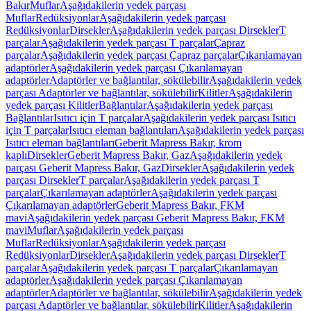
Bakır
Muflar
Aşağıdakilerin yedek parçası
Muflar
Redüksiyonlar
Aşağıdakilerin yedek parçası
Redüksiyonlar
Dirsekler
Aşağıdakilerin yedek parçası Dirsekler
T
parçalar
Aşağıdakilerin yedek parçası T parçalar
Çapraz
parçalar
Aşağıdakilerin yedek parçası Çapraz parçalar
Çıkarılamayan
adaptörler
Aşağıdakilerin yedek parçası Çıkarılamayan
adaptörler
Adaptörler ve bağlantılar, sökülebilir
Aşağıdakilerin yedek
parçası Adaptörler ve bağlantılar, sökülebilir
Kilitler
Aşağıdakilerin
yedek parçası Kilitler
Bağlantılar
Aşağıdakilerin yedek parçası
Bağlantılar
Isıtıcı için T parçalar
Aşağıdakilerin yedek parçası Isıtıcı
için T parçalar
Isıtıcı eleman bağlantıları
Aşağıdakilerin yedek parçası
Isıtıcı eleman bağlantıları
Geberit Mapress Bakır, krom
kaplı
Dirsekler
Geberit Mapress Bakır, Gaz
Aşağıdakilerin yedek
parçası Geberit Mapress Bakır, Gaz
Dirsekler
Aşağıdakilerin yedek
parçası Dirsekler
T parçalar
Aşağıdakilerin yedek parçası T
parçalar
Çıkarılamayan adaptörler
Aşağıdakilerin yedek parçası
Çıkarılamayan adaptörler
Geberit Mapress Bakır, FKM
mavi
Aşağıdakilerin yedek parçası Geberit Mapress Bakır, FKM
mavi
Muflar
Aşağıdakilerin yedek parçası
Muflar
Redüksiyonlar
Aşağıdakilerin yedek parçası
Redüksiyonlar
Dirsekler
Aşağıdakilerin yedek parçası Dirsekler
T
parçalar
Aşağıdakilerin yedek parçası T parçalar
Çıkarılamayan
adaptörler
Aşağıdakilerin yedek parçası Çıkarılamayan
adaptörler
Adaptörler ve bağlantılar, sökülebilir
Aşağıdakilerin yedek
parçası Adaptörler ve bağlantılar, sökülebilir
Kilitler
Aşağıdakilerin