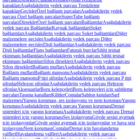
kapakları
Aşağıdakilerin yedek parçası Temizleme
kapakları
Geçişler
Özel bağlantı parçaları
Aşağıdakilerin yedek
parçası Özel bağlantı parçaları
SuperTube bağlantı
parçaları
Dirsekler
Özel bağlantı parçaları
Bağlantılar
Aşağıdakilerin
yedek parçası Bağlantılar
Kaynak bağlantıları
Soket
bağlantıları
Aşağıdakilerin yedek parçası Soket bağlantıları
Diğer
malzemelere geçişler
Aşağıdakilerin yedek parçası Diğer
malzemelere geçişler
Dişli bağlantılar
Aşağıdakilerin yedek parçası
Dişli bağlantılar
Flanş bağlantıları
Faturalı burçlar
Sıhhi tesisat
ekipmanı bağlantıları
Aşağıdakilerin yedek parçası Sıhhi tesisat
ekipmanı bağlantıları
Sifon dirsekleri
Aşağıdakilerin yedek parçası
Sifon dirsekleri
Bağlantı mufları
Aşağıdakilerin yedek parçası
Bağlantı mufları
Bağlantı manşonu
Aşağıdakilerin yedek parçası
Bağlantı manşonu
P tipi sifonlar
Aşağıdakilerin yedek parçası P tipi
sifonlar
Helezon sifonlar
Aşağıdakilerin yedek parçası Helezon
sifonlar
Aksesuarlar
Boru kelepçeleri
Boru kelepçeleri için sabitleme
parçaları
Taşıma kanalları
Kilitler
Contalar
Şablon kutuları
Sarf
malzemesi
Yangın koruması, ses izolasyonu ve nem koruması
Yangın
koruması
Aşağıdakilerin yedek parçası Yangın koruması
Drenaj
sistemleri için yangın koruması
Aşağıdakilerin yedek parçası Drenaj
sistemleri için yangın koruması
Ses izolasyonu
Gövde sesini ayırmak
için izolasyonlar
Gövde sesini ayırmak için izolasyonlar ve hava sesi
izolasyonu
Nem koruması
Contalar
Drenaj için havalandırma
valfleri
Havalandırma valfleri
Aşağıdakilerin yedek parçası