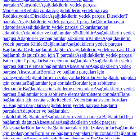
parçaları
Manşonlar
Aşağıdakilerin yedek parçası
Manşonlar
Redüksiyonlar
Aşağıdakilerin yedek parçası
Redüksiyonlar
Dirsekler
Aşağıdakilerin yedek parçası Dirsekler
T
parçalar
Aşağıdakilerin yedek parçası T parçalar
Çıkarılamayan
adaptörler
Aşağıdakilerin yedek parçası Çıkarılamayan
adaptörler
Adaptörler ve bağlantılar, sökülebilir
Aşağıdakilerin yedek
parçası Adaptörler ve bağlantılar, sökülebilir
Kilitler
Aşağıdakilerin
yedek parçası Kilitler
Bağlantılar
Aşağıdakilerin yedek parçası
Bağlantılar
Dişli bağlantılı dağıtıcı
Aşağıdakilerin yedek parçası Dişli
bağlantılı dağıtıcı
Isıtıcı için T parçalar
Aşağıdakilerin yedek parçası
Isıtıcı için T parçalar
Isıtıcı eleman bağlantıları
Aşağıdakilerin yedek
parçası Isıtıcı eleman bağlantıları
Aksesuarlar
Aşağıdakilerin yedek
parçası Aksesuarlar
Borular ve bağlantı parçaları için
izolasyonlar
Bağlantılar için izolasyonlar
Borular ve bağlantı parçaları
için contalar
Bağlantılar için contalar
Borular için sabitleme
elemanları
Bağlantılar için sabitleme elemanları
Aşağıdakilerin yedek
parçası Bağlantılar için sabitleme elemanları
Sistem contaları
Flanş
bağlantıları için cıvata setleri
Geberit Volex
Isıtma sistem boruları
SL
Bağlantı parçaları
Aşağıdakilerin yedek parçası Bağlantı
parçaları
Adaptörler ve bağlantılar,
sökülebilir
Bağlantılar
Aşağıdakilerin yedek parçası Bağlantılar
Dişli
bağlantılı dağıtıcı
Aksesuarlar
Aşağıdakilerin yedek parçası
Aksesuarlar
Borular ve bağlantı parçaları için izolasyonlar
Bağlantılar
için izolasyonlar
Borular ve bağlantı parçaları için contalar
Bağlantılar
için contalar
Borular için sabitleme elemanları
Bağlantılar için