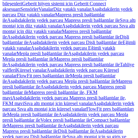
bileşenleri
Geberit hijyen sistemi için Geberit Connect
aksesuarı
Sensörler
Vanalar
Düz yataklı vanalar
Aşağıdakilerin yedek
parçası Düz yataklı vanalar
Mapress presli bağlantılar
ile
Aşağıdakilerin yedek parçası Mapress presli bağlantılar ile
Sıva altı
montaj için düz yataklı vanalar
Aşağıdakilerin yedek parçası Sıva altı
montaj için düz yataklı vanalar
Mapress presli bağlantılar
ile
Aşağıdakilerin yedek parçası Mapress presli bağlantılar ile
Dişli
bağlantılar ile
Aşağıdakilerin yedek parçası Dişli bağlantılar ile
Eğimli
yataklı vanalar
Aşağıdakilerin yedek parçası Eğimli yataklı
vanalar
Mepla presli bağlantılar ile
Aşağıdakilerin yedek parçası
Mepla presli bağlantılar ile
Mapress presli bağlantılar
ile
Aşağıdakilerin yedek parçası Mapress presli bağlantılar ile
Tahliye
valfleri
Küresel vanalar
Aşağıdakilerin yedek parçası Küresel
vanalar
FlowFit pres bağlantıları ile
Mepla presli bağlantılar
ile
Aşağıdakilerin yedek parçası Mepla presli bağlantılar ile
Mapress
presli bağlantılar ile
Aşağıdakilerin yedek parçası Mapress presli
bağlantılar ile
Mapress presli bağlantılar ile, FKM
mavi
Aşağıdakilerin yedek parçası Mapress presli bağlantılar ile,
FKM mavi
Sıva altı montaj için küresel vanalar
Aşağıdakilerin yedek
parçası Sıva altı montaj için küresel vanalar
FlowFit pres bağlantıları
ile
Mepla presli bağlantılar ile
Aşağıdakilerin yedek parçası Mepla
presli bağlantılar ile
Volex presli bağlantılar ile
Compact bağlantılar
ile
Mapress presli bağlantılar ile
Aşağıdakilerin yedek parçası
Mapress presli bağlantılar ile
Dişli bağlantılar ile
Aşağıdakilerin
yedek parçası Dişli bağlantılar ile
Sıva altı montaj için su giriş ve