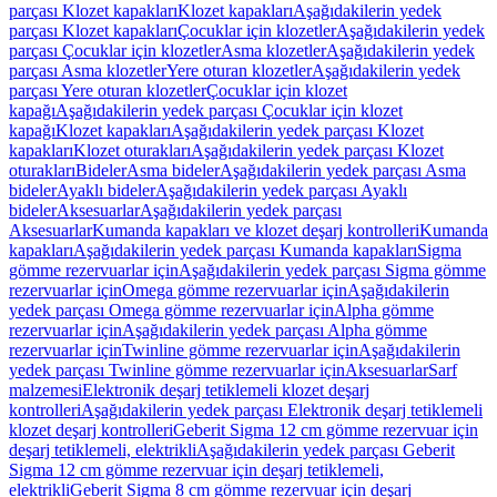
parçası Klozet kapakları
Klozet kapakları
Aşağıdakilerin yedek
parçası Klozet kapakları
Çocuklar için klozetler
Aşağıdakilerin yedek
parçası Çocuklar için klozetler
Asma klozetler
Aşağıdakilerin yedek
parçası Asma klozetler
Yere oturan klozetler
Aşağıdakilerin yedek
parçası Yere oturan klozetler
Çocuklar için klozet
kapağı
Aşağıdakilerin yedek parçası Çocuklar için klozet
kapağı
Klozet kapakları
Aşağıdakilerin yedek parçası Klozet
kapakları
Klozet oturakları
Aşağıdakilerin yedek parçası Klozet
oturakları
Bideler
Asma bideler
Aşağıdakilerin yedek parçası Asma
bideler
Ayaklı bideler
Aşağıdakilerin yedek parçası Ayaklı
bideler
Aksesuarlar
Aşağıdakilerin yedek parçası
Aksesuarlar
Kumanda kapakları ve klozet deşarj kontrolleri
Kumanda
kapakları
Aşağıdakilerin yedek parçası Kumanda kapakları
Sigma
gömme rezervuarlar için
Aşağıdakilerin yedek parçası Sigma gömme
rezervuarlar için
Omega gömme rezervuarlar için
Aşağıdakilerin
yedek parçası Omega gömme rezervuarlar için
Alpha gömme
rezervuarlar için
Aşağıdakilerin yedek parçası Alpha gömme
rezervuarlar için
Twinline gömme rezervuarlar için
Aşağıdakilerin
yedek parçası Twinline gömme rezervuarlar için
Aksesuarlar
Sarf
malzemesi
Elektronik deşarj tetiklemeli klozet deşarj
kontrolleri
Aşağıdakilerin yedek parçası Elektronik deşarj tetiklemeli
klozet deşarj kontrolleri
Geberit Sigma 12 cm gömme rezervuar için
deşarj tetiklemeli, elektrikli
Aşağıdakilerin yedek parçası Geberit
Sigma 12 cm gömme rezervuar için deşarj tetiklemeli,
elektrikli
Geberit Sigma 8 cm gömme rezervuar için deşarj