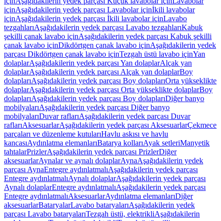
için
Aşağıdakilerin yedek parçası Küçük lavabolar için
Lavabolar
için
Aşağıdakilerin yedek parçası Lavabolar için
İkili lavabolar
için
Aşağıdakilerin yedek parçası İkili lavabolar için
Lavabo
tezgahları
Aşağıdakilerin yedek parçası Lavabo tezgahları
Kabuk
şekilli çanak lavabo için
Aşağıdakilerin yedek parçası Kabuk şekilli
çanak lavabo için
Dikdörtgen çanak lavabo için
Aşağıdakilerin yedek
parçası Dikdörtgen çanak lavabo için
Tezgah üstü lavabo için
Yan
dolaplar
Aşağıdakilerin yedek parçası Yan dolaplar
Alçak yan
dolaplar
Aşağıdakilerin yedek parçası Alçak yan dolaplar
Boy
dolapları
Aşağıdakilerin yedek parçası Boy dolapları
Orta yükseklikte
dolaplar
Aşağıdakilerin yedek parçası Orta yükseklikte dolaplar
Boy
dolapları
Aşağıdakilerin yedek parçası Boy dolapları
Diğer banyo
mobilyaları
Aşağıdakilerin yedek parçası Diğer banyo
mobilyaları
Duvar rafları
Aşağıdakilerin yedek parçası Duvar
rafları
Aksesuarlar
Aşağıdakilerin yedek parçası Aksesuarlar
Çekmece
parçaları ve düzenleme kutuları
Havlu askısı ve havlu
kancası
Aydınlatma elemanları
Batarya kolları
Ayak setleri
Manyetik
tahtalar
Prizler
Aşağıdakilerin yedek parçası Prizler
Diğer
aksesuarlar
Aynalar ve aynalı dolaplar
Ayna
Aşağıdakilerin yedek
parçası Ayna
Entegre aydınlatmalı
Aşağıdakilerin yedek parçası
Entegre aydınlatmalı
Aynalı dolaplar
Aşağıdakilerin yedek parçası
Aynalı dolaplar
Entegre aydınlatmalı
Aşağıdakilerin yedek parçası
Entegre aydınlatmalı
Aksesuarlar
Aydınlatma elemanları
Diğer
aksesuarlar
Bataryalar
Lavabo bataryaları
Aşağıdakilerin yedek
parçası Lavabo bataryaları
Tezgah üstü, elektrikli
Aşağıdakilerin