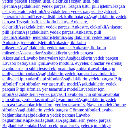
yedek parçası Tezgah üstü, elektrikli
Tezgah üstü, pilli
işletim
Aşağıdakilerin yedek parçası Tezgah üstü, pilli işletim
Tezgah
üstü, jeneratör işletimli
Aşağıdakilerin yedek parçası Tezgah üstü,
jeneratör işletimli
Tezgah üstü, tek kollu batarya
Aşağıdakilerin yedek
parçası Tezgah üstü, tek kollu batarya
Ankastre,
elektrikli
Aşağıdakilerin yedek parçası Ankastre, elektrikli
Ankastre,
pilli işletim
Aşağıdakilerin yedek parçası Ankastre, pilli
işletim
Ankastre, jeneratör işletimli
Aşağıdakilerin yedek parçası
Ankastre, jeneratör işletimli
Ankastre, iki kollu
mikserler
Aşağıdakilerin yedek parçası Ankastre, iki kollu
mikserler
Aksesuarlar
Aşağıdakilerin yedek parçası
Aksesuarlar
Lavabo bataryaları için
Aşağıdakilerin yedek parçası
Lavabo bataryaları için
Lavabo modülü, evyeler, cihazlar ve drenaj
lavaboları için sıhhi tesisat ekipmanı bağlantıları
Lavabolar için
tahliye ekipmanları
Aşağıdakilerin yedek parçası Lavabolar için
tahliye ekipmanları
P tipi sifonlar
Aşağıdakilerin yedek parçası P tipi
sifonlar
P tipi sifonlar, yer tasarruflu model
Aşağıdakilerin yedek
parçası P tipi sifonlar, yer tasarruflu model
Lavabolar için
sifon
Aşağıdakilerin yedek parçası Lavabolar için sifon
Lavabolar
için sifon, yerden tasarruf sağlayan model
Aşağıdakilerin yedek
parçası Lavabolar için sifon, yerden tasarruf sağlayan model
Gömme
sifonlar
Aşağıdakilerin yedek parçası Gömme sifonlar
Lavabo
bağlantıları
Aşağıdakilerin yedek parçası Lavabo
bağlantıları
Kapaklar
Bağlantılar
Aşağıdakilerin yedek parçası
Bağlantılar
Contalar
Uzatma ekipmanları
Eviyeler için tahliye