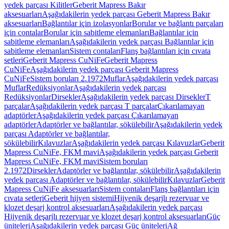
yedek parçası Kilitler
Geberit Mapress Bakır
aksesuarları
Aşağıdakilerin yedek parçası Geberit Mapress Bakır
aksesuarları
Bağlantılar için izolasyonlar
Borular ve bağlantı parçaları
için contalar
Borular için sabitleme elemanları
Bağlantılar için
sabitleme elemanları
Aşağıdakilerin yedek parçası Bağlantılar için
sabitleme elemanları
Sistem contaları
Flanş bağlantıları için cıvata
setleri
Geberit Mapress CuNiFe
Geberit Mapress
CuNiFe
Aşağıdakilerin yedek parçası Geberit Mapress
CuNiFe
Sistem boruları 2.1972
Muflar
Aşağıdakilerin yedek parçası
Muflar
Redüksiyonlar
Aşağıdakilerin yedek parçası
Redüksiyonlar
Dirsekler
Aşağıdakilerin yedek parçası Dirsekler
T
parçalar
Aşağıdakilerin yedek parçası T parçalar
Çıkarılamayan
adaptörler
Aşağıdakilerin yedek parçası Çıkarılamayan
adaptörler
Adaptörler ve bağlantılar, sökülebilir
Aşağıdakilerin yedek
parçası Adaptörler ve bağlantılar,
sökülebilir
Kılavuzlar
Aşağıdakilerin yedek parçası Kılavuzlar
Geberit
Mapress CuNiFe, FKM mavi
Aşağıdakilerin yedek parçası Geberit
Mapress CuNiFe, FKM mavi
Sistem boruları
2.1972
Dirsekler
Adaptörler ve bağlantılar, sökülebilir
Aşağıdakilerin
yedek parçası Adaptörler ve bağlantılar, sökülebilir
Kılavuzlar
Geberit
Mapress CuNiFe aksesuarları
Sistem contaları
Flanş bağlantıları için
cıvata setleri
Geberit hijyen sistemi
Hijyenik deşarjlı rezervuar ve
klozet deşarj kontrol aksesuarları
Aşağıdakilerin yedek parçası
Hijyenik deşarjlı rezervuar ve klozet deşarj kontrol aksesuarları
Güç
üniteleri
Aşağıdakilerin yedek parçası Güç üniteleri
Ağ