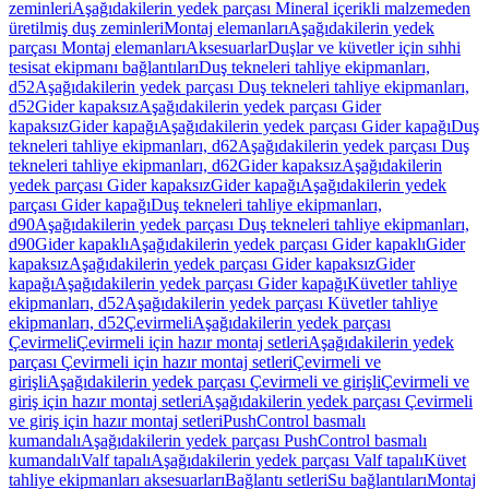
zeminleri
Aşağıdakilerin yedek parçası Mineral içerikli malzemeden
üretilmiş duş zeminleri
Montaj elemanları
Aşağıdakilerin yedek
parçası Montaj elemanları
Aksesuarlar
Duşlar ve küvetler için sıhhi
tesisat ekipmanı bağlantıları
Duş tekneleri tahliye ekipmanları,
d52
Aşağıdakilerin yedek parçası Duş tekneleri tahliye ekipmanları,
d52
Gider kapaksız
Aşağıdakilerin yedek parçası Gider
kapaksız
Gider kapağı
Aşağıdakilerin yedek parçası Gider kapağı
Duş
tekneleri tahliye ekipmanları, d62
Aşağıdakilerin yedek parçası Duş
tekneleri tahliye ekipmanları, d62
Gider kapaksız
Aşağıdakilerin
yedek parçası Gider kapaksız
Gider kapağı
Aşağıdakilerin yedek
parçası Gider kapağı
Duş tekneleri tahliye ekipmanları,
d90
Aşağıdakilerin yedek parçası Duş tekneleri tahliye ekipmanları,
d90
Gider kapaklı
Aşağıdakilerin yedek parçası Gider kapaklı
Gider
kapaksız
Aşağıdakilerin yedek parçası Gider kapaksız
Gider
kapağı
Aşağıdakilerin yedek parçası Gider kapağı
Küvetler tahliye
ekipmanları, d52
Aşağıdakilerin yedek parçası Küvetler tahliye
ekipmanları, d52
Çevirmeli
Aşağıdakilerin yedek parçası
Çevirmeli
Çevirmeli için hazır montaj setleri
Aşağıdakilerin yedek
parçası Çevirmeli için hazır montaj setleri
Çevirmeli ve
girişli
Aşağıdakilerin yedek parçası Çevirmeli ve girişli
Çevirmeli ve
giriş için hazır montaj setleri
Aşağıdakilerin yedek parçası Çevirmeli
ve giriş için hazır montaj setleri
PushControl basmalı
kumandalı
Aşağıdakilerin yedek parçası PushControl basmalı
kumandalı
Valf tapalı
Aşağıdakilerin yedek parçası Valf tapalı
Küvet
tahliye ekipmanları aksesuarları
Bağlantı setleri
Su bağlantıları
Montaj