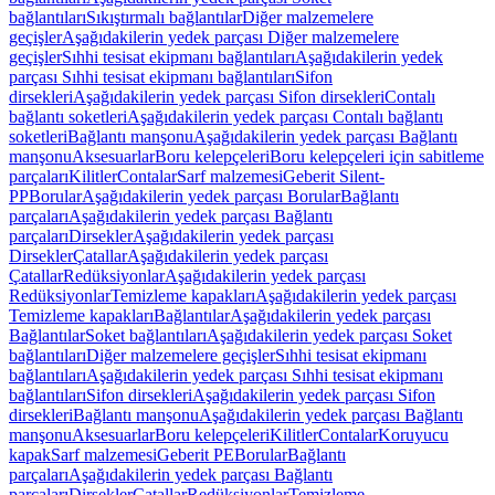
bağlantıları
Sıkıştırmalı bağlantılar
Diğer malzemelere
geçişler
Aşağıdakilerin yedek parçası Diğer malzemelere
geçişler
Sıhhi tesisat ekipmanı bağlantıları
Aşağıdakilerin yedek
parçası Sıhhi tesisat ekipmanı bağlantıları
Sifon
dirsekleri
Aşağıdakilerin yedek parçası Sifon dirsekleri
Contalı
bağlantı soketleri
Aşağıdakilerin yedek parçası Contalı bağlantı
soketleri
Bağlantı manşonu
Aşağıdakilerin yedek parçası Bağlantı
manşonu
Aksesuarlar
Boru kelepçeleri
Boru kelepçeleri için sabitleme
parçaları
Kilitler
Contalar
Sarf malzemesi
Geberit Silent-
PP
Borular
Aşağıdakilerin yedek parçası Borular
Bağlantı
parçaları
Aşağıdakilerin yedek parçası Bağlantı
parçaları
Dirsekler
Aşağıdakilerin yedek parçası
Dirsekler
Çatallar
Aşağıdakilerin yedek parçası
Çatallar
Redüksiyonlar
Aşağıdakilerin yedek parçası
Redüksiyonlar
Temizleme kapakları
Aşağıdakilerin yedek parçası
Temizleme kapakları
Bağlantılar
Aşağıdakilerin yedek parçası
Bağlantılar
Soket bağlantıları
Aşağıdakilerin yedek parçası Soket
bağlantıları
Diğer malzemelere geçişler
Sıhhi tesisat ekipmanı
bağlantıları
Aşağıdakilerin yedek parçası Sıhhi tesisat ekipmanı
bağlantıları
Sifon dirsekleri
Aşağıdakilerin yedek parçası Sifon
dirsekleri
Bağlantı manşonu
Aşağıdakilerin yedek parçası Bağlantı
manşonu
Aksesuarlar
Boru kelepçeleri
Kilitler
Contalar
Koruyucu
kapak
Sarf malzemesi
Geberit PE
Borular
Bağlantı
parçaları
Aşağıdakilerin yedek parçası Bağlantı
parçaları
Dirsekler
Çatallar
Redüksiyonlar
Temizleme