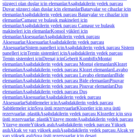
süzgeci olan duşlar için elemanlar
Aşağıdakilerin yedek parçası
Duvar süzgeci olan duşlar için elemanlar
Bataryalar ve cihazlar için
elemanlar
Aşağıdakilerin yedek parçası Bataryalar ve cihazlar için
elemanlar
Çamaşır ve bulaşık makineleri için
elemanlar
Aşağıdakilerin yedek parçası Çamaşır ve bulaşık
makineleri için elemanlar
Konsol yükleri için
elemanlar
Aksesuarlar
Aşağıdakilerin yedek parçası
Aksesuarlar
Aksesuarlar
Aşağıdakilerin yedek parçası
Aksesuarlar
Sistem panelleri için
Aşağıdakilerin yedek parçası Sistem
panelleri için
Temin sistemleri için
Aşağıdakilerin yedek parçası
Temin sistemleri için
Drenaj için
Geberit Kombifix
Montaj
elemanları
Aşağıdakilerin yedek parçası Montaj elemanları
Klozet
elemanları
Aşağıdakilerin yedek parçası Klozet elemanları
Lavabo
elemanları
Aşağıdakilerin yedek parçası Lavabo elemanları
Bide
elemanları
Aşağıdakilerin yedek parçası Bide elemanları
Pisuvar
elemanları
Aşağıdakilerin yedek parçası Pisuvar elemanları
Duş
elemanları
Aşağıdakilerin yedek parçası Duş
elemanları
Aksesuarlar
Aşağıdakilerin yedek parçası
Aksesuarlar
Sabitlemeler için
Aşağıdakilerin yedek parçası
Sabitlemeler için
Sıva üstü rezervuarlar
Klozetler için sıva üstü
rezervuarlar, plastik
Aşağıdakilerin yedek parçası Klozetler için sıva
üstü rezervuarlar, plastik
Yüzeye monte
Aşağıdakilerin yedek parçası
Yüzeye monte
Yüksek asılı
Aşağıdakilerin yedek parçası Yüksek
asılı
Alçak ve yarı yüksek asılı
Aşağıdakilerin yedek parçası Alçak ve
yarı yüksek asılı
Sıva üstü rezervuarlar için deşarj