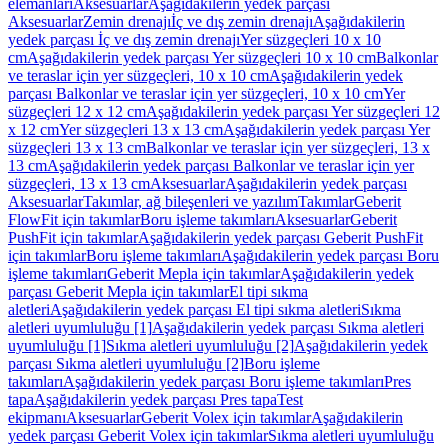
elemanları
Aksesuarlar
Aşağıdakilerin yedek parçası
Aksesuarlar
Zemin drenajı
İç ve dış zemin drenajı
Aşağıdakilerin
yedek parçası İç ve dış zemin drenajı
Yer süzgeçleri 10 x 10
cm
Aşağıdakilerin yedek parçası Yer süzgeçleri 10 x 10 cm
Balkonlar
ve teraslar için yer süzgeçleri, 10 x 10 cm
Aşağıdakilerin yedek
parçası Balkonlar ve teraslar için yer süzgeçleri, 10 x 10 cm
Yer
süzgeçleri 12 x 12 cm
Aşağıdakilerin yedek parçası Yer süzgeçleri 12
x 12 cm
Yer süzgeçleri 13 x 13 cm
Aşağıdakilerin yedek parçası Yer
süzgeçleri 13 x 13 cm
Balkonlar ve teraslar için yer süzgeçleri, 13 x
13 cm
Aşağıdakilerin yedek parçası Balkonlar ve teraslar için yer
süzgeçleri, 13 x 13 cm
Aksesuarlar
Aşağıdakilerin yedek parçası
Aksesuarlar
Takımlar, ağ bileşenleri ve yazılım
Takımlar
Geberit
FlowFit için takımlar
Boru işleme takımları
Aksesuarlar
Geberit
PushFit için takımlar
Aşağıdakilerin yedek parçası Geberit PushFit
için takımlar
Boru işleme takımları
Aşağıdakilerin yedek parçası Boru
işleme takımları
Geberit Mepla için takımlar
Aşağıdakilerin yedek
parçası Geberit Mepla için takımlar
El tipi sıkma
aletleri
Aşağıdakilerin yedek parçası El tipi sıkma aletleri
Sıkma
aletleri uyumluluğu [1]
Aşağıdakilerin yedek parçası Sıkma aletleri
uyumluluğu [1]
Sıkma aletleri uyumluluğu [2]
Aşağıdakilerin yedek
parçası Sıkma aletleri uyumluluğu [2]
Boru işleme
takımları
Aşağıdakilerin yedek parçası Boru işleme takımları
Pres
tapa
Aşağıdakilerin yedek parçası Pres tapa
Test
ekipmanı
Aksesuarlar
Geberit Volex için takımlar
Aşağıdakilerin
yedek parçası Geberit Volex için takımlar
Sıkma aletleri uyumluluğu