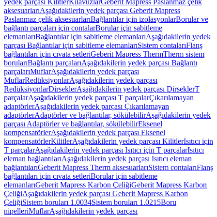
yedek parçası Kilitler
Kılavuzlar
Geberit Mapress Paslanmaz çelik
aksesuarları
Aşağıdakilerin yedek parçası Geberit Mapress
Paslanmaz çelik aksesuarları
Bağlantılar için izolasyonlar
Borular ve
bağlantı parçaları için contalar
Borular için sabitleme
elemanları
Bağlantılar için sabitleme elemanları
Aşağıdakilerin yedek
parçası Bağlantılar için sabitleme elemanları
Sistem contaları
Flanş
bağlantıları için cıvata setleri
Geberit Mapress Therm
Therm sistem
boruları
Bağlantı parçaları
Aşağıdakilerin yedek parçası Bağlantı
parçaları
Muflar
Aşağıdakilerin yedek parçası
Muflar
Redüksiyonlar
Aşağıdakilerin yedek parçası
Redüksiyonlar
Dirsekler
Aşağıdakilerin yedek parçası Dirsekler
T
parçalar
Aşağıdakilerin yedek parçası T parçalar
Çıkarılamayan
adaptörler
Aşağıdakilerin yedek parçası Çıkarılamayan
adaptörler
Adaptörler ve bağlantılar, sökülebilir
Aşağıdakilerin yedek
parçası Adaptörler ve bağlantılar, sökülebilir
Eksenel
kompensatörler
Aşağıdakilerin yedek parçası Eksenel
kompensatörler
Kilitler
Aşağıdakilerin yedek parçası Kilitler
Isıtıcı için
T parçalar
Aşağıdakilerin yedek parçası Isıtıcı için T parçalar
Isıtıcı
eleman bağlantıları
Aşağıdakilerin yedek parçası Isıtıcı eleman
bağlantıları
Geberit Mapress Therm aksesuarları
Sistem contaları
Flanş
bağlantıları için cıvata setleri
Borular için sabitleme
elemanları
Geberit Mapress Karbon Çeliği
Geberit Mapress Karbon
Çeliği
Aşağıdakilerin yedek parçası Geberit Mapress Karbon
Çeliği
Sistem boruları 1.0034
Sistem boruları 1.0215
Boru
nipelleri
Muflar
Aşağıdakilerin yedek parçası