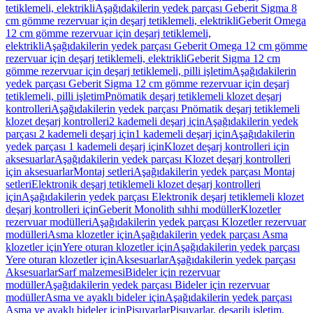
tetiklemeli, elektrikli
Aşağıdakilerin yedek parçası Geberit Sigma 8
cm gömme rezervuar için deşarj tetiklemeli, elektrikli
Geberit Omega
12 cm gömme rezervuar için deşarj tetiklemeli,
elektrikli
Aşağıdakilerin yedek parçası Geberit Omega 12 cm gömme
rezervuar için deşarj tetiklemeli, elektrikli
Geberit Sigma 12 cm
gömme rezervuar için deşarj tetiklemeli, pilli işletim
Aşağıdakilerin
yedek parçası Geberit Sigma 12 cm gömme rezervuar için deşarj
tetiklemeli, pilli işletim
Pnömatik deşarj tetiklemeli klozet deşarj
kontrolleri
Aşağıdakilerin yedek parçası Pnömatik deşarj tetiklemeli
klozet deşarj kontrolleri
2 kademeli deşarj için
Aşağıdakilerin yedek
parçası 2 kademeli deşarj için
1 kademeli deşarj için
Aşağıdakilerin
yedek parçası 1 kademeli deşarj için
Klozet deşarj kontrolleri için
aksesuarlar
Aşağıdakilerin yedek parçası Klozet deşarj kontrolleri
için aksesuarlar
Montaj setleri
Aşağıdakilerin yedek parçası Montaj
setleri
Elektronik deşarj tetiklemeli klozet deşarj kontrolleri
için
Aşağıdakilerin yedek parçası Elektronik deşarj tetiklemeli klozet
deşarj kontrolleri için
Geberit Monolith sıhhi modüller
Klozetler
rezervuar modülleri
Aşağıdakilerin yedek parçası Klozetler rezervuar
modülleri
Asma klozetler için
Aşağıdakilerin yedek parçası Asma
klozetler için
Yere oturan klozetler için
Aşağıdakilerin yedek parçası
Yere oturan klozetler için
Aksesuarlar
Aşağıdakilerin yedek parçası
Aksesuarlar
Sarf malzemesi
Bideler için rezervuar
modüller
Aşağıdakilerin yedek parçası Bideler için rezervuar
modüller
Asma ve ayaklı bideler için
Aşağıdakilerin yedek parçası
Asma ve ayaklı bideler için
Pisuvarlar
Pisuvarlar, deşarjlı işletim,