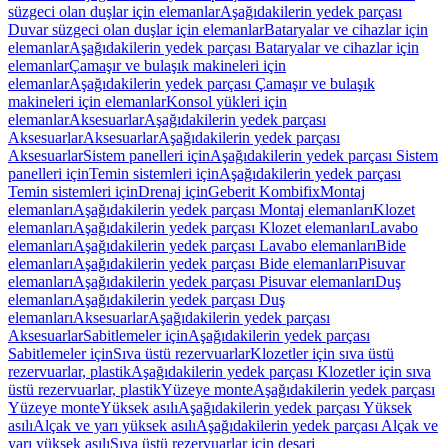
süzgeci olan duşlar için elemanlar
Aşağıdakilerin yedek parçası
Duvar süzgeci olan duşlar için elemanlar
Bataryalar ve cihazlar için
elemanlar
Aşağıdakilerin yedek parçası Bataryalar ve cihazlar için
elemanlar
Çamaşır ve bulaşık makineleri için
elemanlar
Aşağıdakilerin yedek parçası Çamaşır ve bulaşık
makineleri için elemanlar
Konsol yükleri için
elemanlar
Aksesuarlar
Aşağıdakilerin yedek parçası
Aksesuarlar
Aksesuarlar
Aşağıdakilerin yedek parçası
Aksesuarlar
Sistem panelleri için
Aşağıdakilerin yedek parçası Sistem
panelleri için
Temin sistemleri için
Aşağıdakilerin yedek parçası
Temin sistemleri için
Drenaj için
Geberit Kombifix
Montaj
elemanları
Aşağıdakilerin yedek parçası Montaj elemanları
Klozet
elemanları
Aşağıdakilerin yedek parçası Klozet elemanları
Lavabo
elemanları
Aşağıdakilerin yedek parçası Lavabo elemanları
Bide
elemanları
Aşağıdakilerin yedek parçası Bide elemanları
Pisuvar
elemanları
Aşağıdakilerin yedek parçası Pisuvar elemanları
Duş
elemanları
Aşağıdakilerin yedek parçası Duş
elemanları
Aksesuarlar
Aşağıdakilerin yedek parçası
Aksesuarlar
Sabitlemeler için
Aşağıdakilerin yedek parçası
Sabitlemeler için
Sıva üstü rezervuarlar
Klozetler için sıva üstü
rezervuarlar, plastik
Aşağıdakilerin yedek parçası Klozetler için sıva
üstü rezervuarlar, plastik
Yüzeye monte
Aşağıdakilerin yedek parçası
Yüzeye monte
Yüksek asılı
Aşağıdakilerin yedek parçası Yüksek
asılı
Alçak ve yarı yüksek asılı
Aşağıdakilerin yedek parçası Alçak ve
yarı yüksek asılı
Sıva üstü rezervuarlar için deşarj