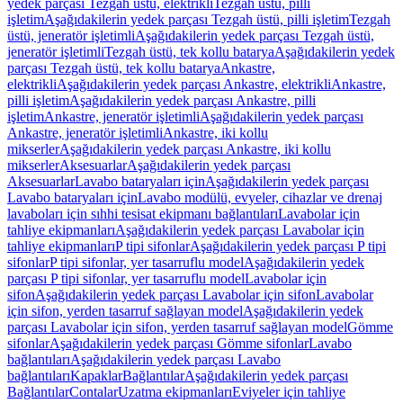
yedek parçası Tezgah üstü, elektrikli
Tezgah üstü, pilli
işletim
Aşağıdakilerin yedek parçası Tezgah üstü, pilli işletim
Tezgah
üstü, jeneratör işletimli
Aşağıdakilerin yedek parçası Tezgah üstü,
jeneratör işletimli
Tezgah üstü, tek kollu batarya
Aşağıdakilerin yedek
parçası Tezgah üstü, tek kollu batarya
Ankastre,
elektrikli
Aşağıdakilerin yedek parçası Ankastre, elektrikli
Ankastre,
pilli işletim
Aşağıdakilerin yedek parçası Ankastre, pilli
işletim
Ankastre, jeneratör işletimli
Aşağıdakilerin yedek parçası
Ankastre, jeneratör işletimli
Ankastre, iki kollu
mikserler
Aşağıdakilerin yedek parçası Ankastre, iki kollu
mikserler
Aksesuarlar
Aşağıdakilerin yedek parçası
Aksesuarlar
Lavabo bataryaları için
Aşağıdakilerin yedek parçası
Lavabo bataryaları için
Lavabo modülü, evyeler, cihazlar ve drenaj
lavaboları için sıhhi tesisat ekipmanı bağlantıları
Lavabolar için
tahliye ekipmanları
Aşağıdakilerin yedek parçası Lavabolar için
tahliye ekipmanları
P tipi sifonlar
Aşağıdakilerin yedek parçası P tipi
sifonlar
P tipi sifonlar, yer tasarruflu model
Aşağıdakilerin yedek
parçası P tipi sifonlar, yer tasarruflu model
Lavabolar için
sifon
Aşağıdakilerin yedek parçası Lavabolar için sifon
Lavabolar
için sifon, yerden tasarruf sağlayan model
Aşağıdakilerin yedek
parçası Lavabolar için sifon, yerden tasarruf sağlayan model
Gömme
sifonlar
Aşağıdakilerin yedek parçası Gömme sifonlar
Lavabo
bağlantıları
Aşağıdakilerin yedek parçası Lavabo
bağlantıları
Kapaklar
Bağlantılar
Aşağıdakilerin yedek parçası
Bağlantılar
Contalar
Uzatma ekipmanları
Eviyeler için tahliye