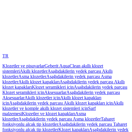
TR
Klozetler ve pisuvarlar
Geberit AquaClean akıllı klozet
sistemleri
Akıllı klozetler
Aşağıdakilerin yedek parçası Akıllı
klozetler
Asma klozetler
Aşağıdakilerin yedek parçası Asma
klozetler
Akıllı klozet kapakları
Aşağıdakilerin yedek parçası Akıllı
klozet kapakları
Klozet seramikleri için
Aşağıdakilerin yedek parçası
Klozet seramikleri için
Aksesuarlar
Aşağıdakilerin yedek parçası
Aksesuarlar
Akıllı klozetler için
Akıllı klozet kapakları
için
Aşağıdakilerin yedek parçası Akıllı klozet kapakları için
Akıllı
klozetler ve komple akıllı klozet sistemleri için
Sarf
malzemesi
Klozetler ve klozet kapakları
Asma
klozetler
Aşağıdakilerin yedek parçası Asma klozetler
Taharet
fonksiyonlu alçak tip klozetler
Aşağıdakilerin yedek parçası Taharet
fonksiyonlu alçak tip klozetler
Klozet kapakları
Aşağıdakilerin yedek