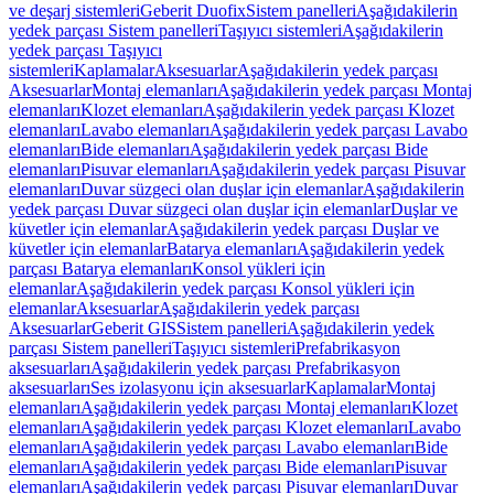
ve deşarj sistemleri
Geberit Duofix
Sistem panelleri
Aşağıdakilerin
yedek parçası Sistem panelleri
Taşıyıcı sistemleri
Aşağıdakilerin
yedek parçası Taşıyıcı
sistemleri
Kaplamalar
Aksesuarlar
Aşağıdakilerin yedek parçası
Aksesuarlar
Montaj elemanları
Aşağıdakilerin yedek parçası Montaj
elemanları
Klozet elemanları
Aşağıdakilerin yedek parçası Klozet
elemanları
Lavabo elemanları
Aşağıdakilerin yedek parçası Lavabo
elemanları
Bide elemanları
Aşağıdakilerin yedek parçası Bide
elemanları
Pisuvar elemanları
Aşağıdakilerin yedek parçası Pisuvar
elemanları
Duvar süzgeci olan duşlar için elemanlar
Aşağıdakilerin
yedek parçası Duvar süzgeci olan duşlar için elemanlar
Duşlar ve
küvetler için elemanlar
Aşağıdakilerin yedek parçası Duşlar ve
küvetler için elemanlar
Batarya elemanları
Aşağıdakilerin yedek
parçası Batarya elemanları
Konsol yükleri için
elemanlar
Aşağıdakilerin yedek parçası Konsol yükleri için
elemanlar
Aksesuarlar
Aşağıdakilerin yedek parçası
Aksesuarlar
Geberit GIS
Sistem panelleri
Aşağıdakilerin yedek
parçası Sistem panelleri
Taşıyıcı sistemleri
Prefabrikasyon
aksesuarları
Aşağıdakilerin yedek parçası Prefabrikasyon
aksesuarları
Ses izolasyonu için aksesuarlar
Kaplamalar
Montaj
elemanları
Aşağıdakilerin yedek parçası Montaj elemanları
Klozet
elemanları
Aşağıdakilerin yedek parçası Klozet elemanları
Lavabo
elemanları
Aşağıdakilerin yedek parçası Lavabo elemanları
Bide
elemanları
Aşağıdakilerin yedek parçası Bide elemanları
Pisuvar
elemanları
Aşağıdakilerin yedek parçası Pisuvar elemanları
Duvar