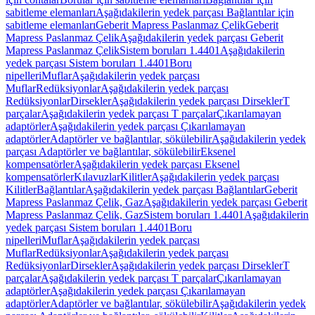
sabitleme elemanları
Aşağıdakilerin yedek parçası Bağlantılar için
sabitleme elemanları
Geberit Mapress Paslanmaz Çelik
Geberit
Mapress Paslanmaz Çelik
Aşağıdakilerin yedek parçası Geberit
Mapress Paslanmaz Çelik
Sistem boruları 1.4401
Aşağıdakilerin
yedek parçası Sistem boruları 1.4401
Boru
nipelleri
Muflar
Aşağıdakilerin yedek parçası
Muflar
Redüksiyonlar
Aşağıdakilerin yedek parçası
Redüksiyonlar
Dirsekler
Aşağıdakilerin yedek parçası Dirsekler
T
parçalar
Aşağıdakilerin yedek parçası T parçalar
Çıkarılamayan
adaptörler
Aşağıdakilerin yedek parçası Çıkarılamayan
adaptörler
Adaptörler ve bağlantılar, sökülebilir
Aşağıdakilerin yedek
parçası Adaptörler ve bağlantılar, sökülebilir
Eksenel
kompensatörler
Aşağıdakilerin yedek parçası Eksenel
kompensatörler
Kılavuzlar
Kilitler
Aşağıdakilerin yedek parçası
Kilitler
Bağlantılar
Aşağıdakilerin yedek parçası Bağlantılar
Geberit
Mapress Paslanmaz Çelik, Gaz
Aşağıdakilerin yedek parçası Geberit
Mapress Paslanmaz Çelik, Gaz
Sistem boruları 1.4401
Aşağıdakilerin
yedek parçası Sistem boruları 1.4401
Boru
nipelleri
Muflar
Aşağıdakilerin yedek parçası
Muflar
Redüksiyonlar
Aşağıdakilerin yedek parçası
Redüksiyonlar
Dirsekler
Aşağıdakilerin yedek parçası Dirsekler
T
parçalar
Aşağıdakilerin yedek parçası T parçalar
Çıkarılamayan
adaptörler
Aşağıdakilerin yedek parçası Çıkarılamayan
adaptörler
Adaptörler ve bağlantılar, sökülebilir
Aşağıdakilerin yedek