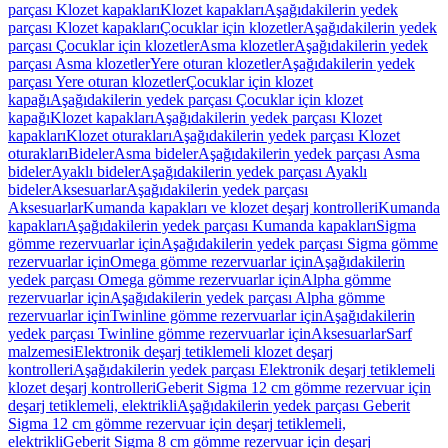
parçası Klozet kapakları
Klozet kapakları
Aşağıdakilerin yedek
parçası Klozet kapakları
Çocuklar için klozetler
Aşağıdakilerin yedek
parçası Çocuklar için klozetler
Asma klozetler
Aşağıdakilerin yedek
parçası Asma klozetler
Yere oturan klozetler
Aşağıdakilerin yedek
parçası Yere oturan klozetler
Çocuklar için klozet
kapağı
Aşağıdakilerin yedek parçası Çocuklar için klozet
kapağı
Klozet kapakları
Aşağıdakilerin yedek parçası Klozet
kapakları
Klozet oturakları
Aşağıdakilerin yedek parçası Klozet
oturakları
Bideler
Asma bideler
Aşağıdakilerin yedek parçası Asma
bideler
Ayaklı bideler
Aşağıdakilerin yedek parçası Ayaklı
bideler
Aksesuarlar
Aşağıdakilerin yedek parçası
Aksesuarlar
Kumanda kapakları ve klozet deşarj kontrolleri
Kumanda
kapakları
Aşağıdakilerin yedek parçası Kumanda kapakları
Sigma
gömme rezervuarlar için
Aşağıdakilerin yedek parçası Sigma gömme
rezervuarlar için
Omega gömme rezervuarlar için
Aşağıdakilerin
yedek parçası Omega gömme rezervuarlar için
Alpha gömme
rezervuarlar için
Aşağıdakilerin yedek parçası Alpha gömme
rezervuarlar için
Twinline gömme rezervuarlar için
Aşağıdakilerin
yedek parçası Twinline gömme rezervuarlar için
Aksesuarlar
Sarf
malzemesi
Elektronik deşarj tetiklemeli klozet deşarj
kontrolleri
Aşağıdakilerin yedek parçası Elektronik deşarj tetiklemeli
klozet deşarj kontrolleri
Geberit Sigma 12 cm gömme rezervuar için
deşarj tetiklemeli, elektrikli
Aşağıdakilerin yedek parçası Geberit
Sigma 12 cm gömme rezervuar için deşarj tetiklemeli,
elektrikli
Geberit Sigma 8 cm gömme rezervuar için deşarj