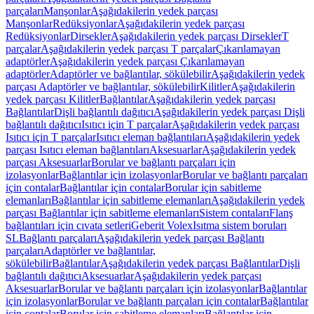
parçaları
Manşonlar
Aşağıdakilerin yedek parçası
Manşonlar
Redüksiyonlar
Aşağıdakilerin yedek parçası
Redüksiyonlar
Dirsekler
Aşağıdakilerin yedek parçası Dirsekler
T
parçalar
Aşağıdakilerin yedek parçası T parçalar
Çıkarılamayan
adaptörler
Aşağıdakilerin yedek parçası Çıkarılamayan
adaptörler
Adaptörler ve bağlantılar, sökülebilir
Aşağıdakilerin yedek
parçası Adaptörler ve bağlantılar, sökülebilir
Kilitler
Aşağıdakilerin
yedek parçası Kilitler
Bağlantılar
Aşağıdakilerin yedek parçası
Bağlantılar
Dişli bağlantılı dağıtıcı
Aşağıdakilerin yedek parçası Dişli
bağlantılı dağıtıcı
Isıtıcı için T parçalar
Aşağıdakilerin yedek parçası
Isıtıcı için T parçalar
Isıtıcı eleman bağlantıları
Aşağıdakilerin yedek
parçası Isıtıcı eleman bağlantıları
Aksesuarlar
Aşağıdakilerin yedek
parçası Aksesuarlar
Borular ve bağlantı parçaları için
izolasyonlar
Bağlantılar için izolasyonlar
Borular ve bağlantı parçaları
için contalar
Bağlantılar için contalar
Borular için sabitleme
elemanları
Bağlantılar için sabitleme elemanları
Aşağıdakilerin yedek
parçası Bağlantılar için sabitleme elemanları
Sistem contaları
Flanş
bağlantıları için cıvata setleri
Geberit Volex
Isıtma sistem boruları
SL
Bağlantı parçaları
Aşağıdakilerin yedek parçası Bağlantı
parçaları
Adaptörler ve bağlantılar,
sökülebilir
Bağlantılar
Aşağıdakilerin yedek parçası Bağlantılar
Dişli
bağlantılı dağıtıcı
Aksesuarlar
Aşağıdakilerin yedek parçası
Aksesuarlar
Borular ve bağlantı parçaları için izolasyonlar
Bağlantılar
için izolasyonlar
Borular ve bağlantı parçaları için contalar
Bağlantılar
için contalar
Borular için sabitleme elemanları
Bağlantılar için