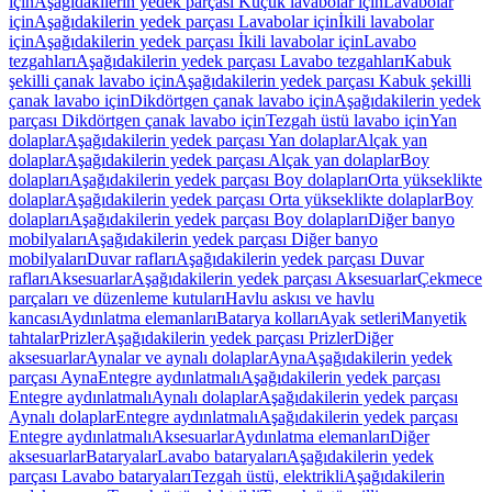
için
Aşağıdakilerin yedek parçası Küçük lavabolar için
Lavabolar
için
Aşağıdakilerin yedek parçası Lavabolar için
İkili lavabolar
için
Aşağıdakilerin yedek parçası İkili lavabolar için
Lavabo
tezgahları
Aşağıdakilerin yedek parçası Lavabo tezgahları
Kabuk
şekilli çanak lavabo için
Aşağıdakilerin yedek parçası Kabuk şekilli
çanak lavabo için
Dikdörtgen çanak lavabo için
Aşağıdakilerin yedek
parçası Dikdörtgen çanak lavabo için
Tezgah üstü lavabo için
Yan
dolaplar
Aşağıdakilerin yedek parçası Yan dolaplar
Alçak yan
dolaplar
Aşağıdakilerin yedek parçası Alçak yan dolaplar
Boy
dolapları
Aşağıdakilerin yedek parçası Boy dolapları
Orta yükseklikte
dolaplar
Aşağıdakilerin yedek parçası Orta yükseklikte dolaplar
Boy
dolapları
Aşağıdakilerin yedek parçası Boy dolapları
Diğer banyo
mobilyaları
Aşağıdakilerin yedek parçası Diğer banyo
mobilyaları
Duvar rafları
Aşağıdakilerin yedek parçası Duvar
rafları
Aksesuarlar
Aşağıdakilerin yedek parçası Aksesuarlar
Çekmece
parçaları ve düzenleme kutuları
Havlu askısı ve havlu
kancası
Aydınlatma elemanları
Batarya kolları
Ayak setleri
Manyetik
tahtalar
Prizler
Aşağıdakilerin yedek parçası Prizler
Diğer
aksesuarlar
Aynalar ve aynalı dolaplar
Ayna
Aşağıdakilerin yedek
parçası Ayna
Entegre aydınlatmalı
Aşağıdakilerin yedek parçası
Entegre aydınlatmalı
Aynalı dolaplar
Aşağıdakilerin yedek parçası
Aynalı dolaplar
Entegre aydınlatmalı
Aşağıdakilerin yedek parçası
Entegre aydınlatmalı
Aksesuarlar
Aydınlatma elemanları
Diğer
aksesuarlar
Bataryalar
Lavabo bataryaları
Aşağıdakilerin yedek
parçası Lavabo bataryaları
Tezgah üstü, elektrikli
Aşağıdakilerin