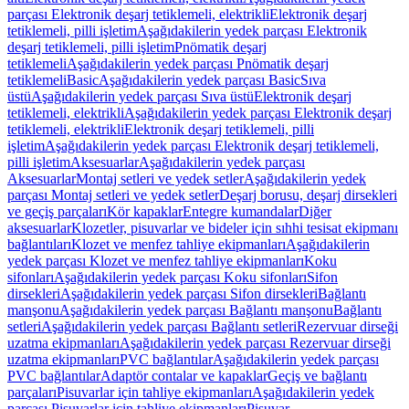
parçası Elektronik deşarj tetiklemeli, elektrikli
Elektronik deşarj
tetiklemeli, pilli işletim
Aşağıdakilerin yedek parçası Elektronik
deşarj tetiklemeli, pilli işletim
Pnömatik deşarj
tetiklemeli
Aşağıdakilerin yedek parçası Pnömatik deşarj
tetiklemeli
Basic
Aşağıdakilerin yedek parçası Basic
Sıva
üstü
Aşağıdakilerin yedek parçası Sıva üstü
Elektronik deşarj
tetiklemeli, elektrikli
Aşağıdakilerin yedek parçası Elektronik deşarj
tetiklemeli, elektrikli
Elektronik deşarj tetiklemeli, pilli
işletim
Aşağıdakilerin yedek parçası Elektronik deşarj tetiklemeli,
pilli işletim
Aksesuarlar
Aşağıdakilerin yedek parçası
Aksesuarlar
Montaj setleri ve yedek setler
Aşağıdakilerin yedek
parçası Montaj setleri ve yedek setler
Deşarj borusu, deşarj dirsekleri
ve geçiş parçaları
Kör kapaklar
Entegre kumandalar
Diğer
aksesuarlar
Klozetler, pisuvarlar ve bideler için sıhhi tesisat ekipmanı
bağlantıları
Klozet ve menfez tahliye ekipmanları
Aşağıdakilerin
yedek parçası Klozet ve menfez tahliye ekipmanları
Koku
sifonları
Aşağıdakilerin yedek parçası Koku sifonları
Sifon
dirsekleri
Aşağıdakilerin yedek parçası Sifon dirsekleri
Bağlantı
manşonu
Aşağıdakilerin yedek parçası Bağlantı manşonu
Bağlantı
setleri
Aşağıdakilerin yedek parçası Bağlantı setleri
Rezervuar dirseği
uzatma ekipmanları
Aşağıdakilerin yedek parçası Rezervuar dirseği
uzatma ekipmanları
PVC bağlantılar
Aşağıdakilerin yedek parçası
PVC bağlantılar
Adaptör contalar ve kapaklar
Geçiş ve bağlantı
parçaları
Pisuvarlar için tahliye ekipmanları
Aşağıdakilerin yedek
parçası Pisuvarlar için tahliye ekipmanları
Pisuvar