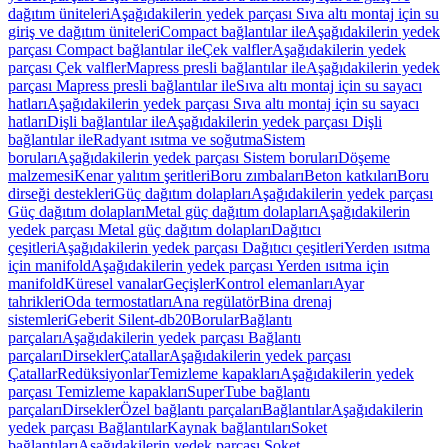
dağıtım üniteleri
Aşağıdakilerin yedek parçası Sıva altı montaj için su
giriş ve dağıtım üniteleri
Compact bağlantılar ile
Aşağıdakilerin yedek
parçası Compact bağlantılar ile
Çek valfler
Aşağıdakilerin yedek
parçası Çek valfler
Mapress presli bağlantılar ile
Aşağıdakilerin yedek
parçası Mapress presli bağlantılar ile
Sıva altı montaj için su sayacı
hatları
Aşağıdakilerin yedek parçası Sıva altı montaj için su sayacı
hatları
Dişli bağlantılar ile
Aşağıdakilerin yedek parçası Dişli
bağlantılar ile
Radyant ısıtma ve soğutma
Sistem
boruları
Aşağıdakilerin yedek parçası Sistem boruları
Döşeme
malzemesi
Kenar yalıtım şeritleri
Boru zımbaları
Beton katkıları
Boru
dirseği destekleri
Güç dağıtım dolapları
Aşağıdakilerin yedek parçası
Güç dağıtım dolapları
Metal güç dağıtım dolapları
Aşağıdakilerin
yedek parçası Metal güç dağıtım dolapları
Dağıtıcı
çeşitleri
Aşağıdakilerin yedek parçası Dağıtıcı çeşitleri
Yerden ısıtma
için manifold
Aşağıdakilerin yedek parçası Yerden ısıtma için
manifold
Küresel vanalar
Geçişler
Kontrol elemanları
Ayar
tahrikleri
Oda termostatları
Ana regülatör
Bina drenaj
sistemleri
Geberit Silent-db20
Borular
Bağlantı
parçaları
Aşağıdakilerin yedek parçası Bağlantı
parçaları
Dirsekler
Çatallar
Aşağıdakilerin yedek parçası
Çatallar
Redüksiyonlar
Temizleme kapakları
Aşağıdakilerin yedek
parçası Temizleme kapakları
SuperTube bağlantı
parçaları
Dirsekler
Özel bağlantı parçaları
Bağlantılar
Aşağıdakilerin
yedek parçası Bağlantılar
Kaynak bağlantıları
Soket
bağlantıları
Aşağıdakilerin yedek parçası Soket