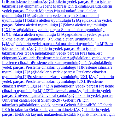
[2]
Boru işleme takımları
Aşağıdakilerin yedek parçası Boru işleme
takımları
Test ekipmanı
Geberit Mapress için takımlar
Aşağıdakilerin
yedek parçası Geberit Mapress için takımlar
Sıkma aletleri
uyumluluğu [1]
Aşağıdakilerin yedek parçası Sıkma aletleri
uyumluluğu [1]
Sıkma aletleri uyumluluğu [2]
Aşağıdakilerin yedek
parçası Sıkma aletleri uyumluluğu [2]
Sıkma aletleri uyumluluğu
[2XL]
Aşağıdakilerin yedek parçası Sıkma aletleri uyumluluğu
[2XL]
Sıkma aletleri uyumluluğu [3]
Aşağıdakilerin yedek parçası
Sıkma aletleri uyumluluğu [3]
Sıkma aletleri uyumluluğu
[4]
Aşağıdakilerin yedek parçası Sıkma aletleri uyumluluğu [4]
Boru
işleme takımları
Aşağıdakilerin yedek parçası Boru işleme
takımları
Pres tapa
Aşağıdakilerin yedek parçası Pres tapa
Test
ekipmanı
Aksesuarlar
Presleme cihazları
Aşağıdakilerin yedek parçası
Presleme cihazları
Presleme cihazları uyumluluğu [1]
Aşağıdakilerin
yedek parçası Presleme cihazları uyumluluğu [1]
Presleme cihazları
uyumluluğu [2]
Aşağıdakilerin yedek parçası Presleme cihazları
uyumluluğu [2]
Presleme cihazları uyumluluğu [2XL]
Aşağıdakilerin
yedek parçası Presleme cihazları uyumluluğu [2XL]
Presleme
cihazları uyumluluğu [4] / [2]
Aşağıdakilerin yedek parçası Presleme
cihazları uyumluluğu [4] / [2]
Üniversal çanta
Aşağıdakilerin yedek
parçası Üniversal çanta
Üniversal çanta
Aşağıdakilerin yedek parçası
Üniversal çanta
Geberit Silent-db20 / Geberit PE için
takımlar
Aşağıdakilerin yedek parçası Geberit Silent-db20 / Geberit
PE için takımlar
Elektrikli kaynak makineleri
Aşağıdakilerin yedek
parçası Elektrikli kaynak makineleri
Elektrikli kaynak makineleri için