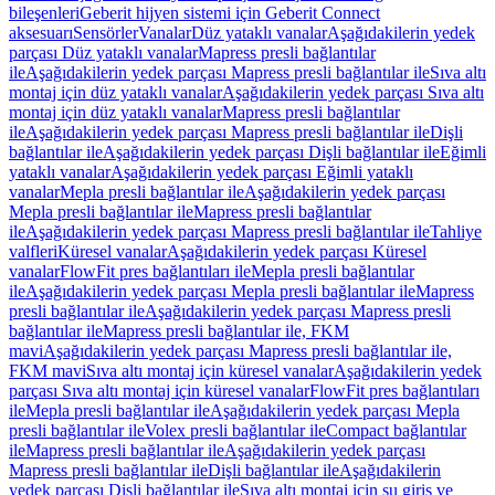
bileşenleri
Geberit hijyen sistemi için Geberit Connect
aksesuarı
Sensörler
Vanalar
Düz yataklı vanalar
Aşağıdakilerin yedek
parçası Düz yataklı vanalar
Mapress presli bağlantılar
ile
Aşağıdakilerin yedek parçası Mapress presli bağlantılar ile
Sıva altı
montaj için düz yataklı vanalar
Aşağıdakilerin yedek parçası Sıva altı
montaj için düz yataklı vanalar
Mapress presli bağlantılar
ile
Aşağıdakilerin yedek parçası Mapress presli bağlantılar ile
Dişli
bağlantılar ile
Aşağıdakilerin yedek parçası Dişli bağlantılar ile
Eğimli
yataklı vanalar
Aşağıdakilerin yedek parçası Eğimli yataklı
vanalar
Mepla presli bağlantılar ile
Aşağıdakilerin yedek parçası
Mepla presli bağlantılar ile
Mapress presli bağlantılar
ile
Aşağıdakilerin yedek parçası Mapress presli bağlantılar ile
Tahliye
valfleri
Küresel vanalar
Aşağıdakilerin yedek parçası Küresel
vanalar
FlowFit pres bağlantıları ile
Mepla presli bağlantılar
ile
Aşağıdakilerin yedek parçası Mepla presli bağlantılar ile
Mapress
presli bağlantılar ile
Aşağıdakilerin yedek parçası Mapress presli
bağlantılar ile
Mapress presli bağlantılar ile, FKM
mavi
Aşağıdakilerin yedek parçası Mapress presli bağlantılar ile,
FKM mavi
Sıva altı montaj için küresel vanalar
Aşağıdakilerin yedek
parçası Sıva altı montaj için küresel vanalar
FlowFit pres bağlantıları
ile
Mepla presli bağlantılar ile
Aşağıdakilerin yedek parçası Mepla
presli bağlantılar ile
Volex presli bağlantılar ile
Compact bağlantılar
ile
Mapress presli bağlantılar ile
Aşağıdakilerin yedek parçası
Mapress presli bağlantılar ile
Dişli bağlantılar ile
Aşağıdakilerin
yedek parçası Dişli bağlantılar ile
Sıva altı montaj için su giriş ve