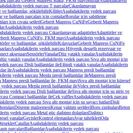
edek parçası Geberit Mapress Bakır, FKM mavi
Muflar
Aşağıdakilerin
ağıdakilerin yedek parçası T parçalar
Çıkarılamayan
ve bağlantılar, sökülebilir
Kilitler
Aşağıdakilerin yedek parçası
r ve bağlantı parçaları için contalar
Borular için sabitleme
ları için cıvata setleri
Geberit Mapress CuNiFe
Geberit Mapress
lar
Aşağıdakilerin yedek parçası
ğıdakilerin yedek parçası Çıkarılamayan adaptörler
Adaptörler ve
berit Mapress CuNiFe, FKM mavi
Aşağıdakilerin yedek parçası
rler ve bağlantılar, sökülebilir
Kılavuzlar
Geberit Mapress CuNiFe
arları
Aşağıdakilerin yedek parçası Hijyenik deşarjlı rezervuar ve
nnect aksesuarı
Sensörler
Vanalar
Düz yataklı vanalar
Aşağıdakilerin
 düz yataklı vanalar
Aşağıdakilerin yedek parçası Sıva altı montaj için
dek parçası Dişli bağlantılar ile
Eğimli yataklı vanalar
Aşağıdakilerin
lar ile
Aşağıdakilerin yedek parçası Mapress presli bağlantılar
ilerin yedek parçası Mepla presli bağlantılar ile
Mapress presli
ı Mapress presli bağlantılar ile, FKM mavi
Sıva altı montaj için küresel
 yedek parçası Mepla presli bağlantılar ile
Volex presli bağlantılar
erin yedek parçası Dişli bağlantılar ile
Sıva altı montaj için su giriş ve
çası Compact bağlantılar ile
Çek valfler
Aşağıdakilerin yedek parçası
kilerin yedek parçası Sıva altı montaj için su sayacı hatları
Dişli
boruları
Döşeme malzemesi
Kenar yalıtım şeritleri
Boru zımbaları
Beton
lerin yedek parçası Metal güç dağıtım dolapları
Dağıtıcı
esel vanalar
Geçişler
Kontrol elemanları
Ayar tahrikleri
Oda
irsekler
Çatallar
Aşağıdakilerin yedek parçası
antı parçaları
Bağlantılar
Aşağıdakilerin yedek parçası