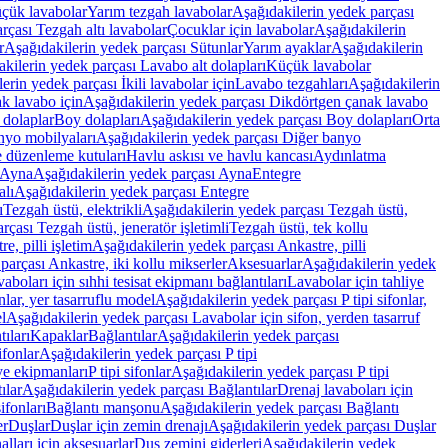
üçük lavabolar
Yarım tezgah lavabolar
Aşağıdakilerin yedek parçası
rçası Tezgah altı lavabolar
Çocuklar için lavabolar
Aşağıdakilerin
r
Aşağıdakilerin yedek parçası Sütunlar
Yarım ayaklar
Aşağıdakilerin
kilerin yedek parçası Lavabo alt dolapları
Küçük lavabolar
erin yedek parçası İkili lavabolar için
Lavabo tezgahları
Aşağıdakilerin
k lavabo için
Aşağıdakilerin yedek parçası Dikdörtgen çanak lavabo
 dolaplar
Boy dolapları
Aşağıdakilerin yedek parçası Boy dolapları
Orta
nyo mobilyaları
Aşağıdakilerin yedek parçası Diğer banyo
 düzenleme kutuları
Havlu askısı ve havlu kancası
Aydınlatma
Ayna
Aşağıdakilerin yedek parçası Ayna
Entegre
alı
Aşağıdakilerin yedek parçası Entegre
ı
Tezgah üstü, elektrikli
Aşağıdakilerin yedek parçası Tezgah üstü,
çası Tezgah üstü, jeneratör işletimli
Tezgah üstü, tek kollu
e, pilli işletim
Aşağıdakilerin yedek parçası Ankastre, pilli
parçası Ankastre, iki kollu mikserler
Aksesuarlar
Aşağıdakilerin yedek
boları için sıhhi tesisat ekipmanı bağlantıları
Lavabolar için tahliye
onlar, yer tasarruflu model
Aşağıdakilerin yedek parçası P tipi sifonlar,
l
Aşağıdakilerin yedek parçası Lavabolar için sifon, yerden tasarruf
ıları
Kapaklar
Bağlantılar
Aşağıdakilerin yedek parçası
sifonlar
Aşağıdakilerin yedek parçası P tipi
ye ekipmanları
P tipi sifonlar
Aşağıdakilerin yedek parçası P tipi
ılar
Aşağıdakilerin yedek parçası Bağlantılar
Drenaj lavaboları için
ifonları
Bağlantı manşonu
Aşağıdakilerin yedek parçası Bağlantı
er
Duşlar
Duşlar için zemin drenajı
Aşağıdakilerin yedek parçası Duşlar
lları için aksesuarlar
Duş zemini giderleri
Aşağıdakilerin yedek