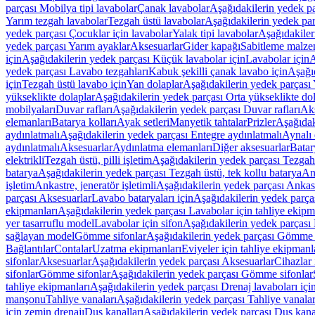
parçası Mobilya tipi lavabolar
Çanak lavabolar
Aşağıdakilerin yedek p
Yarım tezgah lavabolar
Tezgah üstü lavabolar
Aşağıdakilerin yedek par
yedek parçası Çocuklar için lavabolar
Yalak tipi lavabolar
Aşağıdakiler
yedek parçası Yarım ayaklar
Aksesuarlar
Gider kapağı
Sabitleme malze
için
Aşağıdakilerin yedek parçası Küçük lavabolar için
Lavabolar için
A
yedek parçası Lavabo tezgahları
Kabuk şekilli çanak lavabo için
Aşağıd
için
Tezgah üstü lavabo için
Yan dolaplar
Aşağıdakilerin yedek parçası 
yükseklikte dolaplar
Aşağıdakilerin yedek parçası Orta yükseklikte do
mobilyaları
Duvar rafları
Aşağıdakilerin yedek parçası Duvar rafları
Aks
elemanları
Batarya kolları
Ayak setleri
Manyetik tahtalar
Prizler
Aşağıdak
aydınlatmalı
Aşağıdakilerin yedek parçası Entegre aydınlatmalı
Aynalı 
aydınlatmalı
Aksesuarlar
Aydınlatma elemanları
Diğer aksesuarlar
Batar
elektrikli
Tezgah üstü, pilli işletim
Aşağıdakilerin yedek parçası Tezgah ü
batarya
Aşağıdakilerin yedek parçası Tezgah üstü, tek kollu batarya
Ank
işletim
Ankastre, jeneratör işletimli
Aşağıdakilerin yedek parçası Ankastr
parçası Aksesuarlar
Lavabo bataryaları için
Aşağıdakilerin yedek parças
ekipmanları
Aşağıdakilerin yedek parçası Lavabolar için tahliye ekipm
yer tasarruflu model
Lavabolar için sifon
Aşağıdakilerin yedek parçası 
sağlayan model
Gömme sifonlar
Aşağıdakilerin yedek parçası Gömme 
Bağlantılar
Contalar
Uzatma ekipmanları
Eviyeler için tahliye ekipmanl
sifonlar
Aksesuarlar
Aşağıdakilerin yedek parçası Aksesuarlar
Cihazlar 
sifonlar
Gömme sifonlar
Aşağıdakilerin yedek parçası Gömme sifonlar
tahliye ekipmanları
Aşağıdakilerin yedek parçası Drenaj lavaboları içi
manşonu
Tahliye vanaları
Aşağıdakilerin yedek parçası Tahliye vanalar
için zemin drenajı
Duş kanalları
Aşağıdakilerin yedek parçası Duş kana