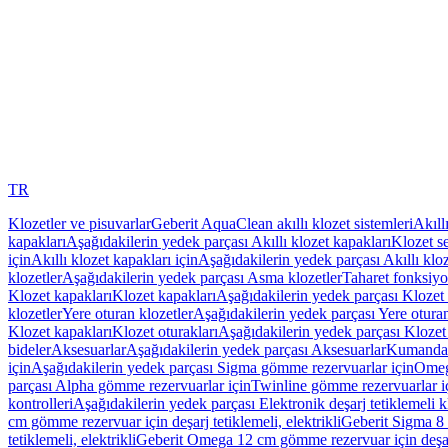
TR
Klozetler ve pisuvarlar
Geberit AquaClean akıllı klozet sistemleri
Akıll
kapakları
Aşağıdakilerin yedek parçası Akıllı klozet kapakları
Klozet se
için
Akıllı klozet kapakları için
Aşağıdakilerin yedek parçası Akıllı kloz
klozetler
Aşağıdakilerin yedek parçası Asma klozetler
Taharet fonksiyon
Klozet kapakları
Klozet kapakları
Aşağıdakilerin yedek parçası Klozet 
klozetler
Yere oturan klozetler
Aşağıdakilerin yedek parçası Yere oturan
Klozet kapakları
Klozet oturakları
Aşağıdakilerin yedek parçası Klozet 
bideler
Aksesuarlar
Aşağıdakilerin yedek parçası Aksesuarlar
Kumanda k
için
Aşağıdakilerin yedek parçası Sigma gömme rezervuarlar için
Omeg
parçası Alpha gömme rezervuarlar için
Twinline gömme rezervuarlar i
kontrolleri
Aşağıdakilerin yedek parçası Elektronik deşarj tetiklemeli kl
cm gömme rezervuar için deşarj tetiklemeli, elektrikli
Geberit Sigma 8 c
tetiklemeli, elektrikli
Geberit Omega 12 cm gömme rezervuar için deşarj 