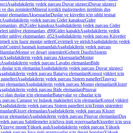
geci
Aşağıdakilerin yedek parçası Duvar süzgeci
Duvar süzgeci
i ve duş zeminleri
Mineral içerikli malzemeden üretilmiş duş
ntaj elemanları
Aksesuarlar
Duşlar ve küvetler için sıhhi tesisat
z
Aşağıdakilerin yedek parçası Gider kapaksız
Gider
ipmanları, d62
Gider kapaksız
Aşağıdakilerin yedek parçası Gider
leri tahliye ekipmanları, d90
Gider kapaklı
Aşağıdakilerin yedek
tler tahliye ekipmanları, d52
Aşağıdakilerin yedek parçası Küvetler
meli için hazır montaj setleri
Çevirmeli ve girişli
Aşağıdakilerin yedek
ushControl basmalı kumandalı
Aşağıdakilerin yedek parçası
lantıları
Montaj ve deşarj sistemleri
Geberit Duofix
Sistem
ar
Aşağıdakilerin yedek parçası Aksesuarlar
Montaj
ı
Aşağıdakilerin yedek parçası Lavabo elemanları
Bide
 duşlar için elemanlar
Aşağıdakilerin yedek parçası Duvar süzgeci
şağıdakilerin yedek parçası Batarya elemanları
Konsol yükleri için
 panelleri
Aşağıdakilerin yedek parçası Sistem panelleri
Taşıyıcı
aj elemanları
Aşağıdakilerin yedek parçası Montaj elemanları
Klozet
şağıdakilerin yedek parçası Bide elemanları
Pisuvar
i olan duşlar için elemanlar
Bataryalar ve cihazlar için
 parçası Çamaşır ve bulaşık makineleri için elemanlar
Konsol yükleri
Aşağıdakilerin yedek parçası Sistem panelleri için
Temin sistemleri
emanları
Klozet elemanları
Aşağıdakilerin yedek parçası Klozet
suvar elemanları
Aşağıdakilerin yedek parçası Pisuvar elemanları
Duş
edek parçası Sabitlemeler için
Sıva üstü rezervuarlar
Klozetler için sıva
ı Yüzeye monte
Yüksek asılı
Aşağıdakilerin yedek parçası Yüksek
yedek parçası Sıva üstü rezervuarlar için deşarj boruları
Yüksek