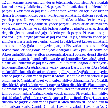
12 cm gömme rezervuar için deşarj tetiklemeli, pilli işletim
Aşağıdakile
kontrolleri
Aşağıdakilerin yedek parçası Pnömatik deşarj tetiklemeli klo
parçası 1 kademeli deşarj için
Klozet deşarj kontrolleri için aksesuarlar
deşarj tetiklemeli klozet deşarj kontrolleri için
Aşağıdakilerin yedek parç
yedek parçası Klozetler rezervuar modülleri
Asma klozetler için
Aşağıd
için
Aksesuarlar
Aşağıdakilerin yedek parçası Aksesuarlar
Sarf malzem
yedek parçası Asma ve ayaklı bideler için
Pisuvarlar
Pisuvarlar, deşarjlı
deşarjlı işletim, kanalsız
Aşağıdakilerin yedek parçası Pisuvar, deşarjlı 
kontrolü için
Entegre pisuvar deşarj kontrollü
Aşağıdakilerin yedek parç
için
Deşarjlı işletimli pisuvarlar, klozet kapaklı/klozet kapağı için
Aşağıd
susuz işletim
Aşağıdakilerin yedek parçası Pisuvarlar, susuz işletim
Kap
bölme panelleri
Aşağıdakilerin yedek parçası Plastik pisuvar bölme pan
Aksesuarlar
Sifonlar ve sifon aksesuarları
Deşarj borusu, deşarj dirsekle
tesisat ekipmanı bağlantıları
Pisuvar deşarj kontrolleri
Sıva altı
Aşağıdaki
elektrikli
Elektronik deşarj tetiklemeli, pilli işletim
Aşağıdakilerin yedek 
tetiklemeli
Basic
Aşağıdakilerin yedek parçası Basic
Sıva üstü
Aşağıdaki
elektrikli
Elektronik deşarj tetiklemeli, pilli işletim
Aşağıdakilerin yedek 
setler
Aşağıdakilerin yedek parçası Montaj setleri ve yedek setler
Deşarj
ekipmanı bağlantıları
Klozet ve menfez tahliye ekipmanları
Aşağıdakile
dirsekleri
Aşağıdakilerin yedek parçası Sifon dirsekleri
Bağlantı manşo
ekipmanları
Aşağıdakilerin yedek parçası Rezervuar dirseği uzatma ek
tahliye ekipmanları
Aşağıdakilerin yedek parçası Pisuvarlar için tahliy
tipi sifonlar
Aşağıdakilerin yedek parçası P tipi sifonlar
Deşarj borusu v
dirsekleri
Aşağıdakilerin yedek parçası Sifon dirsekleri
Bide için atık t
sifonlar
Kapaklar
Bağlantılar
Contalar
Lavabo
Lavabolar
Lavabolar
Aşağı