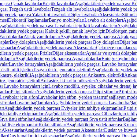
arçası Çanak lavabolar
Küçük lavabolar
Aşağıdakilerin yedek parçası K
çası Tezgah üstü lavabolar
Tezgah altı lavabolar
Aşağıdakilerin yedek pa
in yedek parçası Yalak tipi lavabolar
Diğer lavabolar
Aksesuarlar
Sütunla
mesi
Dekoratif kaplamalar
Banyo mobilyaları
Lavabo alt dolapları
Aşağıda
şağıdakilerin yedek parçası Lavabolar için
İkili lavabolar için
Aşağıdakil
akilerin yedek parçası Kabuk şekilli çanak lavabo için
Dikdörtgen çana
Yan dolaplar
Alçak yan dolaplar
Aşağıdakilerin yedek parçası Alçak yan
laplar
Boy dolapları
Aşağıdakilerin yedek parçası Boy dolapları
Diğer ba
esuarlar
Aşağıdakilerin yedek parçası Aksesuarlar
Çekmece parçaları ve
ilerin yedek parçası Prizler
Diğer aksesuarlar
Aynalar ve aynalı dolaplar
dolaplar
Aşağıdakilerin yedek parçası Aynalı dolaplar
Entegre aydınlatm
yalar
Lavabo bataryaları
Aşağıdakilerin yedek parçası Lavabo bataryalar
stü, pilli işletim
Tezgah üstü, jeneratör işletimli
Aşağıdakilerin yedek par
astre, elektrikli
Aşağıdakilerin yedek parçası Ankastre, elektrikli
Ankastr
e, jeneratör işletimli
Ankastre, iki kollu mikserler
Aşağıdakilerin yedek 
ı Lavabo bataryaları için
Lavabo modülü, evyeler, cihazlar ve drenaj lava
anları
P tipi sifonlar
Aşağıdakilerin yedek parçası P tipi sifonlar
P tipi sif
Lavabolar için sifon
Lavabolar için sifon, yerden tasarruf sağlayan mode
sifonlar
Lavabo bağlantıları
Aşağıdakilerin yedek parçası Lavabo bağlant
arı
Aşağıdakilerin yedek parçası Eviyeler için tahliye ekipmanları
P tipi 
için tahliye ekipmanları
Aşağıdakilerin yedek parçası Cihazlar için tahli
Sıva üstü sifonlar
Aşağıdakilerin yedek parçası Sıva üstü sifonlar
Bağlant
n tahliye ekipmanları
Koku sifonları
Aşağıdakilerin yedek parçası Koku s
ı
Aksesuarlar
Aşağıdakilerin yedek parçası Aksesuarlar
Duşlar ve küvetl
lları
Duş kanalları için aksesuarlar
Aşağıdakilerin yedek parçası Duş kana