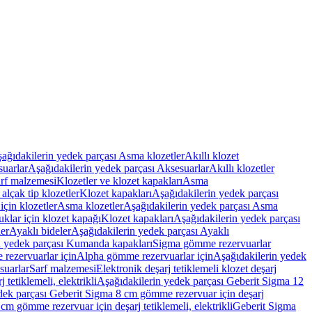
ağıdakilerin yedek parçası Asma klozetler
Akıllı klozet
uarlar
Aşağıdakilerin yedek parçası Aksesuarlar
Akıllı klozetler
rf malzemesi
Klozetler ve klozet kapakları
Asma
alçak tip klozetler
Klozet kapakları
Aşağıdakilerin yedek parçası
çin klozetler
Asma klozetler
Aşağıdakilerin yedek parçası Asma
klar için klozet kapağı
Klozet kapakları
Aşağıdakilerin yedek parçası
er
Ayaklı bideler
Aşağıdakilerin yedek parçası Ayaklı
n yedek parçası Kumanda kapakları
Sigma gömme rezervuarlar
rezervuarlar için
Alpha gömme rezervuarlar için
Aşağıdakilerin yedek
suarlar
Sarf malzemesi
Elektronik deşarj tetiklemeli klozet deşarj
tetiklemeli, elektrikli
Aşağıdakilerin yedek parçası Geberit Sigma 12
dek parçası Geberit Sigma 8 cm gömme rezervuar için deşarj
m gömme rezervuar için deşarj tetiklemeli, elektrikli
Geberit Sigma