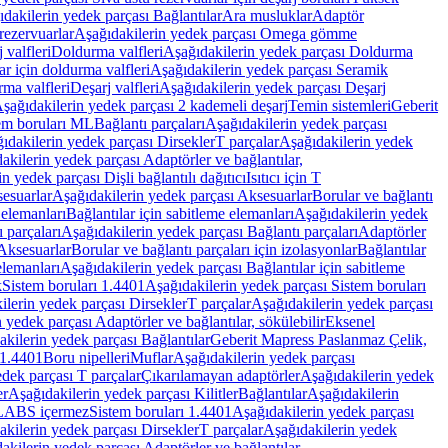
dakilerin yedek parçası Bağlantılar
Ara musluklar
Adaptör
ezervuarlar
Aşağıdakilerin yedek parçası Omega gömme
 valfleri
Doldurma valfleri
Aşağıdakilerin yedek parçası Doldurma
r için doldurma valfleri
Aşağıdakilerin yedek parçası Seramik
rma valfleri
Deşarj valfleri
Aşağıdakilerin yedek parçası Deşarj
şağıdakilerin yedek parçası 2 kademeli deşarj
Temin sistemleri
Geberit
tem boruları ML
Bağlantı parçaları
Aşağıdakilerin yedek parçası
ıdakilerin yedek parçası Dirsekler
T parçalar
Aşağıdakilerin yedek
akilerin yedek parçası Adaptörler ve bağlantılar,
n yedek parçası Dişli bağlantılı dağıtıcı
Isıtıcı için T
esuarlar
Aşağıdakilerin yedek parçası Aksesuarlar
Borular ve bağlantı
 elemanları
Bağlantılar için sabitleme elemanları
Aşağıdakilerin yedek
 parçaları
Aşağıdakilerin yedek parçası Bağlantı parçaları
Adaptörler
Aksesuarlar
Borular ve bağlantı parçaları için izolasyonlar
Bağlantılar
elemanları
Aşağıdakilerin yedek parçası Bağlantılar için sabitleme
k
Sistem boruları 1.4401
Aşağıdakilerin yedek parçası Sistem boruları
ilerin yedek parçası Dirsekler
T parçalar
Aşağıdakilerin yedek parçası
 yedek parçası Adaptörler ve bağlantılar, sökülebilir
Eksenel
kilerin yedek parçası Bağlantılar
Geberit Mapress Paslanmaz Çelik,
 1.4401
Boru nipelleri
Muflar
Aşağıdakilerin yedek parçası
dek parçası T parçalar
Çıkarılamayan adaptörler
Aşağıdakilerin yedek
er
Aşağıdakilerin yedek parçası Kilitler
Bağlantılar
Aşağıdakilerin
, LABS içermez
Sistem boruları 1.4401
Aşağıdakilerin yedek parçası
kilerin yedek parçası Dirsekler
T parçalar
Aşağıdakilerin yedek
akilerin yedek parçası Adaptörler ve bağlantılar,