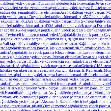
dakilerin yedek parçası Duş zemini giderleri için aksesuarlar
Duvar süz
uş tekneleri ve duş zeminleri
Aşağıdakilerin yedek parçası Duş tekneler
etilmiş duş zeminleri
Montaj elemanları
Aşağıdakilerin yedek parçası Mo
erin yedek parçası Duş tekneleri tahliye ekipmanları, d52
Gider kapaksı
e ekipmanları, d62
Aşağıdakilerin yedek parçası Duş tekneleri tahliye ek
ekneleri tahliye ekipmanları, d90
Aşağıdakilerin yedek parçası Duş tekne
er kapaksız
Gider kapağı
Aşağıdakilerin yedek parçası Gider kapağı
Küve
meli
Çevirmeli için hazır montaj setleri
Aşağıdakilerin yedek parçası Çevir
şağıdakilerin yedek parçası Çevirmeli ve giriş için hazır montaj setleri
P
 Valf tapalı
Küvet tahliye ekipmanları aksesuarları
Bağlantı setleri
Su bağ
eri
Aşağıdakilerin yedek parçası Taşıyıcı sistemleri
Kaplamalar
Aksesuarl
anları
Aşağıdakilerin yedek parçası Klozet elemanları
Lavabo elemanlar
nları
Aşağıdakilerin yedek parçası Pisuvar elemanları
Duvar süzgeci olan
rin yedek parçası Duşlar ve küvetler için elemanlar
Batarya elemanları
A
ksesuarlar
Aşağıdakilerin yedek parçası Aksesuarlar
Geberit GIS
Sistem
fabrikasyon aksesuarları
Ses izolasyonu için aksesuarlar
Kaplamalar
Mont
anları
Aşağıdakilerin yedek parçası Lavabo elemanları
Bide elemanları
A
ci olan duşlar için elemanlar
Aşağıdakilerin yedek parçası Duvar süzgec
manlar
Çamaşır ve bulaşık makineleri için elemanlar
Aşağıdakilerin yedek
sesuarlar
Aşağıdakilerin yedek parçası Aksesuarlar
Sistem panelleri için
rit Kombifix
Montaj elemanları
Aşağıdakilerin yedek parçası Montaj el
manları
Bide elemanları
Aşağıdakilerin yedek parçası Bide elemanları
Pi
ağıdakilerin yedek parçası Aksesuarlar
Sabitlemeler için
Aşağıdakilerin y
a üstü rezervuarlar, plastik
Yüzeye monte
Aşağıdakilerin yedek parças
arı yüksek asılı
Sıva üstü rezervuarlar için deşarj boruları
Aşağıdakilerin 