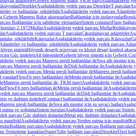
lamayan adaptörler
Geberit Mapress Bakır, FKM mavi
Aşağıdakilerin y
üksiyonlar
Dirsekler
Aşağıdakilerin yedek parçası Dirsekler
T parçalar
Aş
örler ve bağlantılar, sökülebilir
Aşağıdakilerin yedek parçası Adaptörler 
ı Geberit Mapress Bakır aksesuarları
Bağlantılar için izolasyonlar
Borula
rçası Bağlantılar için sabitleme elemanları
Sistem contaları
Flanş bağlantı
 boruları 2.1972
Muflar
Aşağıdakilerin yedek parçası Muflar
Redüksiyon
lar
Aşağıdakilerin yedek parçası T parçalar
Çıkarılamayan adaptörler
Aşa
ntılar, sökülebilir
Kılavuzlar
Aşağıdakilerin yedek parçası Kılavuzlar
Ge
Adaptörler ve bağlantılar, sökülebilir
Aşağıdakilerin yedek parçası Adaptö
 hijyen sistemi
Hijyenik deşarjlı rezervuar ve klozet deşarj kontrol aksesu
rçası Güç üniteleri
Ağ bileşenleri
Geberit hijyen sistemi için Geberit Co
kilerin yedek parçası Mapress presli bağlantılar ile
Sıva altı montaj için
arçası Mapress presli bağlantılar ile
Dişli bağlantılar ile
Aşağıdakilerin ye
kilerin yedek parçası Mepla presli bağlantılar ile
Mapress presli bağlantı
l vanalar
FlowFit pres bağlantıları ile
Mepla presli bağlantılar ile
Aşağıdak
le
Mapress presli bağlantılar ile, FKM mavi
Aşağıdakilerin yedek parças
lar
FlowFit pres bağlantıları ile
Mepla presli bağlantılar ile
Aşağıdakilerin
yedek parçası Mapress presli bağlantılar ile
Dişli bağlantılar ile
Aşağıdakil
iriş ve dağıtım üniteleri
Compact bağlantılar ile
Aşağıdakilerin yedek par
apress presli bağlantılar ile
Sıva altı montaj için su sayacı hatları
Aşağıda
 ısıtma ve soğutma
Sistem boruları
Aşağıdakilerin yedek parçası Sistem 
dek parçası Güç dağıtım dolapları
Metal güç dağıtım dolapları
Aşağıdaki
in manifold
Aşağıdakilerin yedek parçası Yerden ısıtma için manifold
Kür
rular
Bağlantı parçaları
Aşağıdakilerin yedek parçası Bağlantı parçaları
D
ası Temizleme kapakları
SuperTube bağlantı parçaları
Dirsekler
Özel bağl