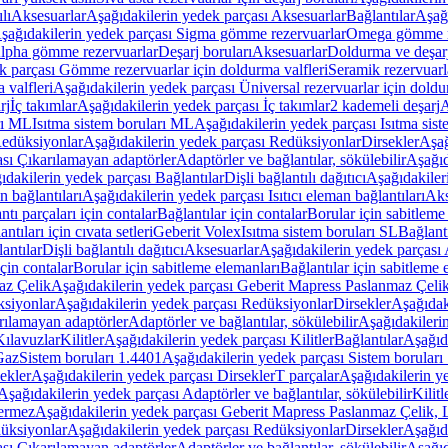
lı
Aksesuarlar
Aşağıdakilerin yedek parçası Aksesuarlar
Bağlantılar
Aşağı
şağıdakilerin yedek parçası Sigma gömme rezervuarlar
Omega gömme r
Alpha gömme rezervuarlar
Deşarj boruları
Aksesuarlar
Doldurma ve deşarj
k parçası Gömme rezervuarlar için doldurma valfleri
Seramik rezervuarla
 valfleri
Aşağıdakilerin yedek parçası Üniversal rezervuarlar için doldu
rj
İç takımlar
Aşağıdakilerin yedek parçası İç takımlar
2 kademeli deşarj
A
rı ML
Isıtma sistem boruları ML
Aşağıdakilerin yedek parçası Isıtma sis
edüksiyonlar
Aşağıdakilerin yedek parçası Redüksiyonlar
Dirsekler
Aşağ
ası Çıkarılamayan adaptörler
Adaptörler ve bağlantılar, sökülebilir
Aşağıd
ıdakilerin yedek parçası Bağlantılar
Dişli bağlantılı dağıtıcı
Aşağıdakileri
an bağlantıları
Aşağıdakilerin yedek parçası Isıtıcı eleman bağlantıları
Aks
tı parçaları için contalar
Bağlantılar için contalar
Borular için sabitleme
ntıları için cıvata setleri
Geberit Volex
Isıtma sistem boruları SL
Bağlantı
antılar
Dişli bağlantılı dağıtıcı
Aksesuarlar
Aşağıdakilerin yedek parçası 
için contalar
Borular için sabitleme elemanları
Bağlantılar için sabitleme 
az Çelik
Aşağıdakilerin yedek parçası Geberit Mapress Paslanmaz Çeli
siyonlar
Aşağıdakilerin yedek parçası Redüksiyonlar
Dirsekler
Aşağıdak
rılamayan adaptörler
Adaptörler ve bağlantılar, sökülebilir
Aşağıdakilerin
Kılavuzlar
Kilitler
Aşağıdakilerin yedek parçası Kilitler
Bağlantılar
Aşağıda
Gaz
Sistem boruları 1.4401
Aşağıdakilerin yedek parçası Sistem boruları
ekler
Aşağıdakilerin yedek parçası Dirsekler
T parçalar
Aşağıdakilerin ye
Aşağıdakilerin yedek parçası Adaptörler ve bağlantılar, sökülebilir
Kilitl
ermez
Aşağıdakilerin yedek parçası Geberit Mapress Paslanmaz Çelik
üksiyonlar
Aşağıdakilerin yedek parçası Redüksiyonlar
Dirsekler
Aşağıda
ası Çıkarılamayan adaptörler
Adaptörler ve bağlantılar, sökülebilir
Aşağıd