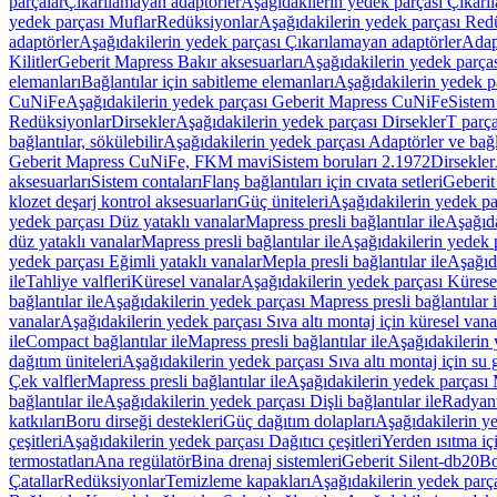
parçalar
Çıkarılamayan adaptörler
Aşağıdakilerin yedek parçası Çıkarı
yedek parçası Muflar
Redüksiyonlar
Aşağıdakilerin yedek parçası Red
adaptörler
Aşağıdakilerin yedek parçası Çıkarılamayan adaptörler
Adapt
Kilitler
Geberit Mapress Bakır aksesuarları
Aşağıdakilerin yedek parças
elemanları
Bağlantılar için sabitleme elemanları
Aşağıdakilerin yedek pa
CuNiFe
Aşağıdakilerin yedek parçası Geberit Mapress CuNiFe
Sistem
Redüksiyonlar
Dirsekler
Aşağıdakilerin yedek parçası Dirsekler
T parça
bağlantılar, sökülebilir
Aşağıdakilerin yedek parçası Adaptörler ve bağla
Geberit Mapress CuNiFe, FKM mavi
Sistem boruları 2.1972
Dirsekler
aksesuarları
Sistem contaları
Flanş bağlantıları için cıvata setleri
Geberit
klozet deşarj kontrol aksesuarları
Güç üniteleri
Aşağıdakilerin yedek pa
yedek parçası Düz yataklı vanalar
Mapress presli bağlantılar ile
Aşağıda
düz yataklı vanalar
Mapress presli bağlantılar ile
Aşağıdakilerin yedek p
yedek parçası Eğimli yataklı vanalar
Mepla presli bağlantılar ile
Aşağıda
ile
Tahliye valfleri
Küresel vanalar
Aşağıdakilerin yedek parçası Kürese
bağlantılar ile
Aşağıdakilerin yedek parçası Mapress presli bağlantılar i
vanalar
Aşağıdakilerin yedek parçası Sıva altı montaj için küresel vana
ile
Compact bağlantılar ile
Mapress presli bağlantılar ile
Aşağıdakilerin 
dağıtım üniteleri
Aşağıdakilerin yedek parçası Sıva altı montaj için su g
Çek valfler
Mapress presli bağlantılar ile
Aşağıdakilerin yedek parçası M
bağlantılar ile
Aşağıdakilerin yedek parçası Dişli bağlantılar ile
Radyant
katkıları
Boru dirseği destekleri
Güç dağıtım dolapları
Aşağıdakilerin ye
çeşitleri
Aşağıdakilerin yedek parçası Dağıtıcı çeşitleri
Yerden ısıtma iç
termostatları
Ana regülatör
Bina drenaj sistemleri
Geberit Silent-db20
Bo
Çatallar
Redüksiyonlar
Temizleme kapakları
Aşağıdakilerin yedek parç