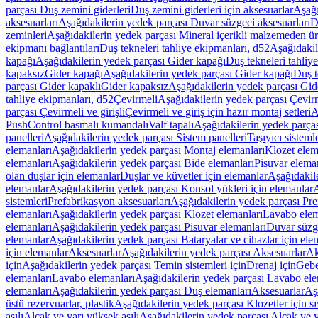
parçası Duş zemini giderleri
Duş zemini giderleri için aksesuarlar
Aşağı
aksesuarları
Aşağıdakilerin yedek parçası Duvar süzgeci aksesuarları
D
zeminleri
Aşağıdakilerin yedek parçası Mineral içerikli malzemeden ür
ekipmanı bağlantıları
Duş tekneleri tahliye ekipmanları, d52
Aşağıdakil
kapağı
Aşağıdakilerin yedek parçası Gider kapağı
Duş tekneleri tahliy
kapaksız
Gider kapağı
Aşağıdakilerin yedek parçası Gider kapağı
Duş t
parçası Gider kapaklı
Gider kapaksız
Aşağıdakilerin yedek parçası Gid
tahliye ekipmanları, d52
Çevirmeli
Aşağıdakilerin yedek parçası Çevir
parçası Çevirmeli ve girişli
Çevirmeli ve giriş için hazır montaj setleri
A
PushControl basmalı kumandalı
Valf tapalı
Aşağıdakilerin yedek parçası
panelleri
Aşağıdakilerin yedek parçası Sistem panelleri
Taşıyıcı sisteml
elemanları
Aşağıdakilerin yedek parçası Montaj elemanları
Klozet elem
elemanları
Aşağıdakilerin yedek parçası Bide elemanları
Pisuvar elema
olan duşlar için elemanlar
Duşlar ve küvetler için elemanlar
Aşağıdakile
elemanlar
Aşağıdakilerin yedek parçası Konsol yükleri için elemanlar
A
sistemleri
Prefabrikasyon aksesuarları
Aşağıdakilerin yedek parçası Pre
elemanları
Aşağıdakilerin yedek parçası Klozet elemanları
Lavabo elem
elemanları
Aşağıdakilerin yedek parçası Pisuvar elemanları
Duvar süzge
elemanlar
Aşağıdakilerin yedek parçası Bataryalar ve cihazlar için ele
için elemanlar
Aksesuarlar
Aşağıdakilerin yedek parçası Aksesuarlar
Ak
için
Aşağıdakilerin yedek parçası Temin sistemleri için
Drenaj için
Gebe
elemanları
Lavabo elemanları
Aşağıdakilerin yedek parçası Lavabo ele
elemanları
Aşağıdakilerin yedek parçası Duş elemanları
Aksesuarlar
Aş
üstü rezervuarlar, plastik
Aşağıdakilerin yedek parçası Klozetler için sıv
asılı
Alçak ve yarı yüksek asılı
Aşağıdakilerin yedek parçası Alçak ve y