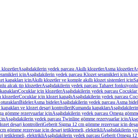
ı klozetler
Aşağıdakilerin yedek parçası Akıllı klozetler
Asma klozetler
Aş
ramikleri için
Aşağıdakilerin yedek parçası Klozet seramikleri için
Akses
et kapakları için
Akıllı klozetler ve komple akıllı klozet sistemleri için
Sa
lu alçak tip klozetler
Aşağıdakilerin yedek parçası Taharet fonksiyonlu 
kapakları
Çocuklar için klozetler
Aşağıdakilerin yedek parçası Çocuklar i
 klozetler
Çocuklar için klozet kapağı
Aşağıdakilerin yedek parçası Çocu
oturakları
Bideler
Asma bideler
Aşağıdakilerin yedek parçası Asma bidel
apakları ve klozet deşarj kontrolleri
Kumanda kapakları
Aşağıdakileri
a gömme rezervuarlar için
Aşağıdakilerin yedek parçası Omega gömme 
çin
Aşağıdakilerin yedek parçası Twinline gömme rezervuarlar için
Akse
ozet deşarj kontrolleri
Geberit Sigma 12 cm gömme rezervuar için deşarj 
m gömme rezervuar için deşarj tetiklemeli, elektrikli
Aşağıdakilerin ye
tetiklemeli, elektrikli
Aşağıdakilerin yedek parçası Geberit Omega 12 c