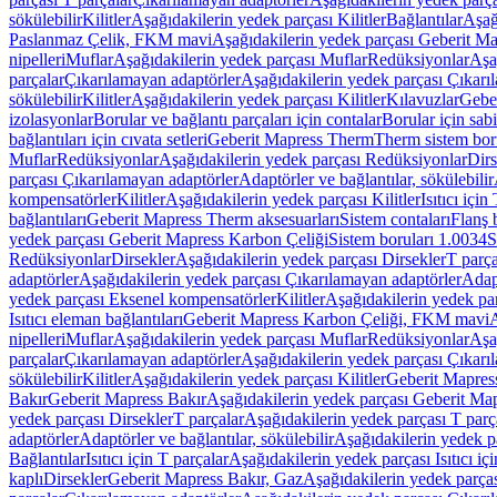
sökülebilir
Kilitler
Aşağıdakilerin yedek parçası Kilitler
Bağlantılar
Aşağ
Paslanmaz Çelik, FKM mavi
Aşağıdakilerin yedek parçası Geberit 
nipelleri
Muflar
Aşağıdakilerin yedek parçası Muflar
Redüksiyonlar
Aşa
parçalar
Çıkarılamayan adaptörler
Aşağıdakilerin yedek parçası Çıkarı
sökülebilir
Kilitler
Aşağıdakilerin yedek parçası Kilitler
Kılavuzlar
Geber
izolasyonlar
Borular ve bağlantı parçaları için contalar
Borular için sab
bağlantıları için cıvata setleri
Geberit Mapress Therm
Therm sistem bor
Muflar
Redüksiyonlar
Aşağıdakilerin yedek parçası Redüksiyonlar
Dirs
parçası Çıkarılamayan adaptörler
Adaptörler ve bağlantılar, sökülebilir
kompensatörler
Kilitler
Aşağıdakilerin yedek parçası Kilitler
Isıtıcı için
bağlantıları
Geberit Mapress Therm aksesuarları
Sistem contaları
Flanş b
yedek parçası Geberit Mapress Karbon Çeliği
Sistem boruları 1.0034
S
Redüksiyonlar
Dirsekler
Aşağıdakilerin yedek parçası Dirsekler
T parça
adaptörler
Aşağıdakilerin yedek parçası Çıkarılamayan adaptörler
Adapt
yedek parçası Eksenel kompensatörler
Kilitler
Aşağıdakilerin yedek par
Isıtıcı eleman bağlantıları
Geberit Mapress Karbon Çeliği, FKM mavi
A
nipelleri
Muflar
Aşağıdakilerin yedek parçası Muflar
Redüksiyonlar
Aşa
parçalar
Çıkarılamayan adaptörler
Aşağıdakilerin yedek parçası Çıkarı
sökülebilir
Kilitler
Aşağıdakilerin yedek parçası Kilitler
Geberit Mapress
Bakır
Geberit Mapress Bakır
Aşağıdakilerin yedek parçası Geberit Ma
yedek parçası Dirsekler
T parçalar
Aşağıdakilerin yedek parçası T parç
adaptörler
Adaptörler ve bağlantılar, sökülebilir
Aşağıdakilerin yedek pa
Bağlantılar
Isıtıcı için T parçalar
Aşağıdakilerin yedek parçası Isıtıcı iç
kaplı
Dirsekler
Geberit Mapress Bakır, Gaz
Aşağıdakilerin yedek parça