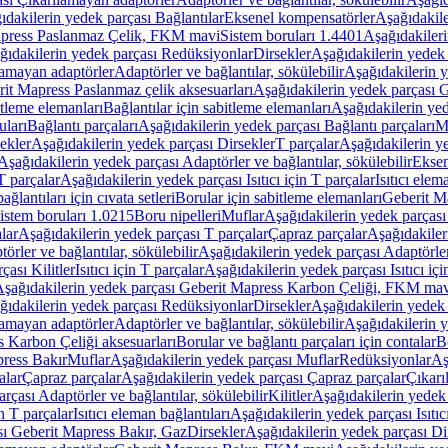
ıdakilerin yedek parçası Bağlantılar
Eksenel kompensatörler
Aşağıdakile
Mapress Paslanmaz Çelik, FKM mavi
Sistem boruları 1.4401
Aşağıdakileri
ğıdakilerin yedek parçası Redüksiyonlar
Dirsekler
Aşağıdakilerin yedek 
lamayan adaptörler
Adaptörler ve bağlantılar, sökülebilir
Aşağıdakilerin y
it Mapress Paslanmaz çelik aksesuarları
Aşağıdakilerin yedek parçası G
itleme elemanları
Bağlantılar için sabitleme elemanları
Aşağıdakilerin yed
uları
Bağlantı parçaları
Aşağıdakilerin yedek parçası Bağlantı parçaları
M
ekler
Aşağıdakilerin yedek parçası Dirsekler
T parçalar
Aşağıdakilerin ye
Aşağıdakilerin yedek parçası Adaptörler ve bağlantılar, sökülebilir
Eksen
 T parçalar
Aşağıdakilerin yedek parçası Isıtıcı için T parçalar
Isıtıcı elem
ağlantıları için cıvata setleri
Borular için sabitleme elemanları
Geberit M
istem boruları 1.0215
Boru nipelleri
Muflar
Aşağıdakilerin yedek parçası
lar
Aşağıdakilerin yedek parçası T parçalar
Çapraz parçalar
Aşağıdakiler
örler ve bağlantılar, sökülebilir
Aşağıdakilerin yedek parçası Adaptörler 
çası Kilitler
Isıtıcı için T parçalar
Aşağıdakilerin yedek parçası Isıtıcı içi
şağıdakilerin yedek parçası Geberit Mapress Karbon Çeliği, FKM ma
ğıdakilerin yedek parçası Redüksiyonlar
Dirsekler
Aşağıdakilerin yedek 
lamayan adaptörler
Adaptörler ve bağlantılar, sökülebilir
Aşağıdakilerin y
 Karbon Çeliği aksesuarları
Borular ve bağlantı parçaları için contalar
B
press Bakır
Muflar
Aşağıdakilerin yedek parçası Muflar
Redüksiyonlar
Aş
alar
Çapraz parçalar
Aşağıdakilerin yedek parçası Çapraz parçalar
Çıkarı
rçası Adaptörler ve bağlantılar, sökülebilir
Kilitler
Aşağıdakilerin yedek 
in T parçalar
Isıtıcı eleman bağlantıları
Aşağıdakilerin yedek parçası Isıtıc
sı Geberit Mapress Bakır, Gaz
Dirsekler
Aşağıdakilerin yedek parçası Di