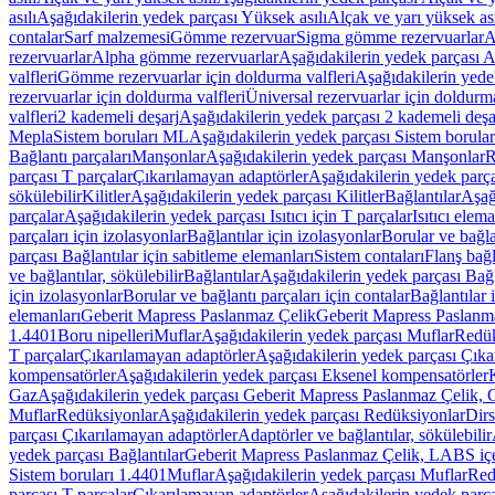
asılı
Aşağıdakilerin yedek parçası Yüksek asılı
Alçak ve yarı yüksek ası
contalar
Sarf malzemesi
Gömme rezervuar
Sigma gömme rezervuarlar
A
rezervuarlar
Alpha gömme rezervuarlar
Aşağıdakilerin yedek parçası 
valfleri
Gömme rezervuarlar için doldurma valfleri
Aşağıdakilerin yede
rezervuarlar için doldurma valfleri
Üniversal rezervuarlar için doldurma
valfleri
2 kademeli deşarj
Aşağıdakilerin yedek parçası 2 kademeli deşa
Mepla
Sistem boruları ML
Aşağıdakilerin yedek parçası Sistem borula
Bağlantı parçaları
Manşonlar
Aşağıdakilerin yedek parçası Manşonlar
R
parçası T parçalar
Çıkarılamayan adaptörler
Aşağıdakilerin yedek parç
sökülebilir
Kilitler
Aşağıdakilerin yedek parçası Kilitler
Bağlantılar
Aşağ
parçalar
Aşağıdakilerin yedek parçası Isıtıcı için T parçalar
Isıtıcı elem
parçaları için izolasyonlar
Bağlantılar için izolasyonlar
Borular ve bağlan
parçası Bağlantılar için sabitleme elemanları
Sistem contaları
Flanş bağla
ve bağlantılar, sökülebilir
Bağlantılar
Aşağıdakilerin yedek parçası Bağl
için izolasyonlar
Borular ve bağlantı parçaları için contalar
Bağlantılar 
elemanları
Geberit Mapress Paslanmaz Çelik
Geberit Mapress Paslanm
1.4401
Boru nipelleri
Muflar
Aşağıdakilerin yedek parçası Muflar
Redük
T parçalar
Çıkarılamayan adaptörler
Aşağıdakilerin yedek parçası Çıka
kompensatörler
Aşağıdakilerin yedek parçası Eksenel kompensatörler
Gaz
Aşağıdakilerin yedek parçası Geberit Mapress Paslanmaz Çelik, 
Muflar
Redüksiyonlar
Aşağıdakilerin yedek parçası Redüksiyonlar
Dirs
parçası Çıkarılamayan adaptörler
Adaptörler ve bağlantılar, sökülebilir
yedek parçası Bağlantılar
Geberit Mapress Paslanmaz Çelik, LABS iç
Sistem boruları 1.4401
Muflar
Aşağıdakilerin yedek parçası Muflar
Red
parçası T parçalar
Çıkarılamayan adaptörler
Aşağıdakilerin yedek parç