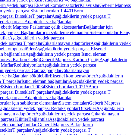
rin yedek parçası Eksenel kompensatörler
Kılavuzlar
Geberit Mapress
n yedek parçası Sistem boruları 1.4401
Boru
parçası Dirsekler
T parçalar
Aşağıdakilerin yedek parçası T
edek parçası Adaptörler ve bağlantılar,
eberit Mapress Paslanmaz çelik aksesuarları
Bağlantılar için
ek parçası Bağlantılar için sabitleme elemanları
Sistem contaları
Flanş
uflar
Aşağıdakilerin yedek parçası
dek parçası T parçalar
Çıkarılamayan adaptörler
Aşağıdakilerin yedek
el kompensatörler
Aşağıdakilerin yedek parçası Eksenel
an bağlantıları
Aşağıdakilerin yedek parçası Isıtıcı eleman
apress Karbon Çeliği
Geberit Mapress Karbon Çeliği
Aşağıdakilerin
 Muflar
Redüksiyonlar
Aşağıdakilerin yedek parçası
in yedek parçası Çapraz parçalar
Çıkarılamayan
ve bağlantılar, sökülebilir
Eksenel kompensatörler
Aşağıdakilerin
n T parçalar
Isıtıcı eleman bağlantıları
Aşağıdakilerin yedek parçası
vi
Sistem boruları 1.0034
Sistem boruları 1.0215
Boru
parçası Dirsekler
T parçalar
Aşağıdakilerin yedek parçası T
edek parçası Adaptörler ve bağlantılar,
orular için sabitleme elemanları
Sistem contaları
Geberit Mapress
ağıdakilerin yedek parçası Redüksiyonlar
Dirsekler
Aşağıdakilerin
lamayan adaptörler
Aşağıdakilerin yedek parçası Çıkarılamayan
parçası Kilitler
Bağlantılar
Aşağıdakilerin yedek parçası
ı eleman bağlantıları
Geberit Mapress Bakır, krom
rsekler
T parçalar
Aşağıdakilerin yedek parçası T