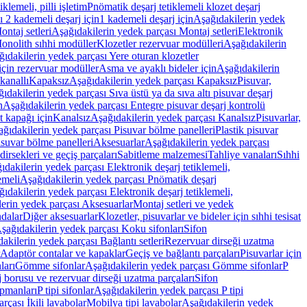
lemeli, pilli işletim
Pnömatik deşarj tetiklemeli klozet deşarj
 2 kademeli deşarj için
1 kademeli deşarj için
Aşağıdakilerin yedek
ontaj setleri
Aşağıdakilerin yedek parçası Montaj setleri
Elektronik
onolith sıhhi modüller
Klozetler rezervuar modülleri
Aşağıdakilerin
ıdakilerin yedek parçası Yere oturan klozetler
için rezervuar modüller
Asma ve ayaklı bideler için
Aşağıdakilerin
kanallı
Kapaksız
Aşağıdakilerin yedek parçası Kapaksız
Pisuvar,
ıdakilerin yedek parçası Sıva üstü ya da sıva altı pisuvar deşarj
n
Aşağıdakilerin yedek parçası Entegre pisuvar deşarj kontrolü
t kapağı için
Kanalsız
Aşağıdakilerin yedek parçası Kanalsız
Pisuvarlar,
ğıdakilerin yedek parçası Pisuvar bölme panelleri
Plastik pisuvar
suvar bölme panelleri
Aksesuarlar
Aşağıdakilerin yedek parçası
irsekleri ve geçiş parçaları
Sabitleme malzemesi
Tahliye vanaları
Sıhhi
ıdakilerin yedek parçası Elektronik deşarj tetiklemeli,
emeli
Aşağıdakilerin yedek parçası Pnömatik deşarj
ıdakilerin yedek parçası Elektronik deşarj tetiklemeli,
erin yedek parçası Aksesuarlar
Montaj setleri ve yedek
dalar
Diğer aksesuarlar
Klozetler, pisuvarlar ve bideler için sıhhi tesisat
şağıdakilerin yedek parçası Koku sifonları
Sifon
akilerin yedek parçası Bağlantı setleri
Rezervuar dirseği uzatma
Adaptör contalar ve kapaklar
Geçiş ve bağlantı parçaları
Pisuvarlar için
ları
Gömme sifonlar
Aşağıdakilerin yedek parçası Gömme sifonlar
P
 borusu ve rezervuar dirseği uzatma parçaları
Sifon
ipmanları
P tipi sifonlar
Aşağıdakilerin yedek parçası P tipi
rçası İkili lavabolar
Mobilya tipi lavabolar
Aşağıdakilerin yedek