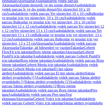
elemanları
Aksesuarlar
Aşağıdakilerin yedek parçası
Aksesuarlar
Zemin drenajı
İç ve dış zemin drenajı
Aşağıdakilerin
yedek parçası İç ve dış zemin drenajı
Yer süzgeçleri 10 x 10
cm
Aşağıdakilerin yedek parçası Yer süzgeçleri 10 x 10 cm
Balkonlar
ve teraslar için yer süzgeçleri, 10 x 10 cm
Aşağıdakilerin yedek
parçası Balkonlar ve teraslar için yer süzgeçleri, 10 x 10 cm
Yer
süzgeçleri 12 x 12 cm
Aşağıdakilerin yedek parçası Yer süzgeçleri 12
x 12 cm
Yer süzgeçleri 13 x 13 cm
Aşağıdakilerin yedek parçası Yer
süzgeçleri 13 x 13 cm
Balkonlar ve teraslar için yer süzgeçleri, 13 x
13 cm
Aşağıdakilerin yedek parçası Balkonlar ve teraslar için yer
süzgeçleri, 13 x 13 cm
Aksesuarlar
Aşağıdakilerin yedek parçası
Aksesuarlar
Takımlar, ağ bileşenleri ve yazılım
Takımlar
Geberit
FlowFit için takımlar
Boru işleme takımları
Aksesuarlar
Geberit
PushFit için takımlar
Aşağıdakilerin yedek parçası Geberit PushFit
için takımlar
Boru işleme takımları
Aşağıdakilerin yedek parçası Boru
işleme takımları
Geberit Mepla için takımlar
Aşağıdakilerin yedek
parçası Geberit Mepla için takımlar
El tipi sıkma
aletleri
Aşağıdakilerin yedek parçası El tipi sıkma aletleri
Sıkma
aletleri uyumluluğu [1]
Aşağıdakilerin yedek parçası Sıkma aletleri
uyumluluğu [1]
Sıkma aletleri uyumluluğu [2]
Aşağıdakilerin yedek
parçası Sıkma aletleri uyumluluğu [2]
Boru işleme
takımları
Aşağıdakilerin yedek parçası Boru işleme takımları
Pres
tapa
Aşağıdakilerin yedek parçası Pres tapa
Test
ekipmanı
Aksesuarlar
Geberit Volex için takımlar
Aşağıdakilerin
yedek parçası Geberit Volex için takımlar
Sıkma aletleri uyumluluğu