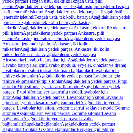
yedek parçası Tezgah üstü, elektrikli
Tezgah üstü, pilli
işletim
Aşağıdakilerin yedek parçası Tezgah üstü, pilli işletim
Tezgah
üstü, jeneratör işletimli
Aşağıdakilerin yedek parçası Tezgah üstü,
jeneratör işletimli
Tezgah üstü, tek kollu batarya
Aşağıdakilerin yedek
parçası Tezgah üstü, tek kollu batarya
Ankastre,
elektrikli
Aşağıdakilerin yedek parçası Ankastre, elektrikli
Ankastre,
pilli işletim
Aşağıdakilerin yedek parçası Ankastre, pilli
işletim
Ankastre, jeneratör işletimli
Aşağıdakilerin yedek parçası
Ankastre, jeneratör işletimli
Ankastre, iki kollu
mikserler
Aşağıdakilerin yedek parçası Ankastre, iki kollu
mikserler
Aksesuarlar
Aşağıdakilerin yedek parçası
Aksesuarlar
Lavabo bataryaları için
Aşağıdakilerin yedek parçası
Lavabo bataryaları için
Lavabo modülü, evyeler, cihazlar ve drenaj
lavaboları için sıhhi tesisat ekipmanı bağlantıları
Lavabolar için
tahliye ekipmanları
Aşağıdakilerin yedek parçası Lavabolar için
tahliye ekipmanları
P tipi sifonlar
Aşağıdakilerin yedek parçası P tipi
sifonlar
P tipi sifonlar, yer tasarruflu model
Aşağıdakilerin yedek
parçası P tipi sifonlar, yer tasarruflu model
Lavabolar için
sifon
Aşağıdakilerin yedek parçası Lavabolar için sifon
Lavabolar
için sifon, yerden tasarruf sağlayan model
Aşağıdakilerin yedek
parçası Lavabolar için sifon, yerden tasarruf sağlayan model
Gömme
sifonlar
Aşağıdakilerin yedek parçası Gömme sifonlar
Lavabo
bağlantıları
Aşağıdakilerin yedek parçası Lavabo
bağlantıları
Kapaklar
Bağlantılar
Aşağıdakilerin yedek parçası
Bağlantılar
Contalar
Uzatma ekipmanları
Eviyeler için tahliye