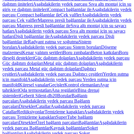
dağıtım üniteleri
Aşağıdakilerin yedek parçası Sıva altı montaj için su
giriş ve dağıtım üniteleri
Compact bağlantılar ile
Aşağıdakilerin yedek
parçası Compact bağlantılar ile
Çek valfler
Aşağıdakilerin yedek
parçası Çek valfler
Mapress presli bağlantılar ile
Aşağıdakilerin yedek
parçası Mapress presli bağlantılar ile
Sıva altı montaj için su sayacı
hatları
Aşağıdakilerin yedek parçası Sıva altı montaj için su sayacı
hatları
Dişli bağlantılar ile
Aşağıdakilerin yedek parçası Dişli
bağlantılar ile
Radyant ısıtma ve soğutma
Sistem
boruları
Aşağıdakilerin yedek parçası Sistem boruları
Döşeme
malzemesi
Kenar yalıtım şeritleri
Boru zımbaları
Beton katkıları
Boru
dirseği destekleri
Güç dağıtım dolapları
Aşağıdakilerin yedek parçası
Güç dağıtım dolapları
Metal güç dağıtım dolapları
Aşağıdakilerin
yedek parçası Metal güç dağıtım dolapları
Dağıtıcı
çeşitleri
Aşağıdakilerin yedek parçası Dağıtıcı çeşitleri
Yerden ısıtma
için manifold
Aşağıdakilerin yedek parçası Yerden ısıtma için
manifold
Küresel vanalar
Geçişler
Kontrol elemanları
Ayar
tahrikleri
Oda termostatları
Ana regülatör
Bina drenaj
sistemleri
Geberit Silent-db20
Borular
Bağlantı
parçaları
Aşağıdakilerin yedek parçası Bağlantı
parçaları
Dirsekler
Çatallar
Aşağıdakilerin yedek parçası
Çatallar
Redüksiyonlar
Temizleme kapakları
Aşağıdakilerin yedek
parçası Temizleme kapakları
SuperTube bağlantı
parçaları
Dirsekler
Özel bağlantı parçaları
Bağlantılar
Aşağıdakilerin
yedek parçası Bağlantılar
Kaynak bağlantıları
Soket
bağlantıları
Aşağıdakilerin yedek parçası Soket