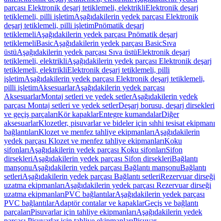
parçası Elektronik deşarj tetiklemeli, elektrikli
Elektronik deşarj
tetiklemeli, pilli işletim
Aşağıdakilerin yedek parçası Elektronik
deşarj tetiklemeli, pilli işletim
Pnömatik deşarj
tetiklemeli
Aşağıdakilerin yedek parçası Pnömatik deşarj
tetiklemeli
Basic
Aşağıdakilerin yedek parçası Basic
Sıva
üstü
Aşağıdakilerin yedek parçası Sıva üstü
Elektronik deşarj
tetiklemeli, elektrikli
Aşağıdakilerin yedek parçası Elektronik deşarj
tetiklemeli, elektrikli
Elektronik deşarj tetiklemeli, pilli
işletim
Aşağıdakilerin yedek parçası Elektronik deşarj tetiklemeli,
pilli işletim
Aksesuarlar
Aşağıdakilerin yedek parçası
Aksesuarlar
Montaj setleri ve yedek setler
Aşağıdakilerin yedek
parçası Montaj setleri ve yedek setler
Deşarj borusu, deşarj dirsekleri
ve geçiş parçaları
Kör kapaklar
Entegre kumandalar
Diğer
aksesuarlar
Klozetler, pisuvarlar ve bideler için sıhhi tesisat ekipmanı
bağlantıları
Klozet ve menfez tahliye ekipmanları
Aşağıdakilerin
yedek parçası Klozet ve menfez tahliye ekipmanları
Koku
sifonları
Aşağıdakilerin yedek parçası Koku sifonları
Sifon
dirsekleri
Aşağıdakilerin yedek parçası Sifon dirsekleri
Bağlantı
manşonu
Aşağıdakilerin yedek parçası Bağlantı manşonu
Bağlantı
setleri
Aşağıdakilerin yedek parçası Bağlantı setleri
Rezervuar dirseği
uzatma ekipmanları
Aşağıdakilerin yedek parçası Rezervuar dirseği
uzatma ekipmanları
PVC bağlantılar
Aşağıdakilerin yedek parçası
PVC bağlantılar
Adaptör contalar ve kapaklar
Geçiş ve bağlantı
parçaları
Pisuvarlar için tahliye ekipmanları
Aşağıdakilerin yedek
parçası Pisuvarlar için tahliye ekipmanları
Pisuvar