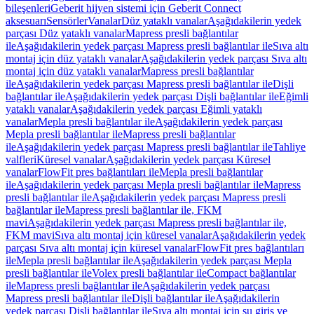
bileşenleri
Geberit hijyen sistemi için Geberit Connect
aksesuarı
Sensörler
Vanalar
Düz yataklı vanalar
Aşağıdakilerin yedek
parçası Düz yataklı vanalar
Mapress presli bağlantılar
ile
Aşağıdakilerin yedek parçası Mapress presli bağlantılar ile
Sıva altı
montaj için düz yataklı vanalar
Aşağıdakilerin yedek parçası Sıva altı
montaj için düz yataklı vanalar
Mapress presli bağlantılar
ile
Aşağıdakilerin yedek parçası Mapress presli bağlantılar ile
Dişli
bağlantılar ile
Aşağıdakilerin yedek parçası Dişli bağlantılar ile
Eğimli
yataklı vanalar
Aşağıdakilerin yedek parçası Eğimli yataklı
vanalar
Mepla presli bağlantılar ile
Aşağıdakilerin yedek parçası
Mepla presli bağlantılar ile
Mapress presli bağlantılar
ile
Aşağıdakilerin yedek parçası Mapress presli bağlantılar ile
Tahliye
valfleri
Küresel vanalar
Aşağıdakilerin yedek parçası Küresel
vanalar
FlowFit pres bağlantıları ile
Mepla presli bağlantılar
ile
Aşağıdakilerin yedek parçası Mepla presli bağlantılar ile
Mapress
presli bağlantılar ile
Aşağıdakilerin yedek parçası Mapress presli
bağlantılar ile
Mapress presli bağlantılar ile, FKM
mavi
Aşağıdakilerin yedek parçası Mapress presli bağlantılar ile,
FKM mavi
Sıva altı montaj için küresel vanalar
Aşağıdakilerin yedek
parçası Sıva altı montaj için küresel vanalar
FlowFit pres bağlantıları
ile
Mepla presli bağlantılar ile
Aşağıdakilerin yedek parçası Mepla
presli bağlantılar ile
Volex presli bağlantılar ile
Compact bağlantılar
ile
Mapress presli bağlantılar ile
Aşağıdakilerin yedek parçası
Mapress presli bağlantılar ile
Dişli bağlantılar ile
Aşağıdakilerin
yedek parçası Dişli bağlantılar ile
Sıva altı montaj için su giriş ve