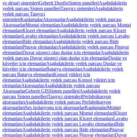
ve deşarj sistemleri
Geberit Duofix
Sistem panelleri
Aşağıdakilerin
yedek parçası Sistem panelleri
Taşıyıcı sistemleri
Aşağıdakilerin
yedek parçası Taşıyıcı
sistemleri
Kaplamalar
Aksesuarlar
Aşağıdakilerin yedek parçası
Aksesuarlar
Montaj elemanları
Aşağıdakilerin yedek parçası Montaj
elemanları
Klozet elemanları
Aşağıdakilerin yedek parçası Klozet
elemanları
Lavabo elemanları
Aşağıdakilerin yedek parçası Lavabo
elemanları
Bide elemanları
Aşağıdakilerin yedek parçası Bide
elemanları
Pisuvar elemanları
Aşağıdakilerin yedek parçası Pisuvar
elemanları
Duvar süzgeci olan duşlar için elemanlar
Aşağıdakilerin
yedek parçası Duvar süzgeci olan duşlar için elemanlar
Duşlar ve
küvetler için elemanlar
Aşağıdakilerin yedek parçası Duşlar ve
küvetler için elemanlar
Batarya elemanları
Aşağıdakilerin yedek
parçası Batarya elemanları
Konsol yükleri için
elemanlar
Aşağıdakilerin yedek parçası Konsol yükleri için
elemanlar
Aksesuarlar
Aşağıdakilerin yedek parçası
Aksesuarlar
Geberit GIS
Sistem panelleri
Aşağıdakilerin yedek
parçası Sistem panelleri
Taşıyıcı sistemleri
Prefabrikasyon
aksesuarları
Aşağıdakilerin yedek parçası Prefabrikasyon
aksesuarları
Ses izolasyonu için aksesuarlar
Kaplamalar
Montaj
elemanları
Aşağıdakilerin yedek parçası Montaj elemanları
Klozet
elemanları
Aşağıdakilerin yedek parçası Klozet elemanları
Lavabo
elemanları
Aşağıdakilerin yedek parçası Lavabo elemanları
Bide
elemanları
Aşağıdakilerin yedek parçası Bide elemanları
Pisuvar
elemanları
Aşağıdakilerin yedek parçası Pisuvar elemanları
Duvar