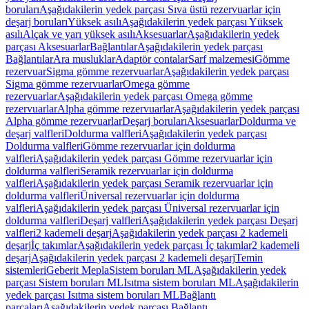
boruları
Aşağıdakilerin yedek parçası Sıva üstü rezervuarlar için
deşarj boruları
Yüksek asılı
Aşağıdakilerin yedek parçası Yüksek
asılı
Alçak ve yarı yüksek asılı
Aksesuarlar
Aşağıdakilerin yedek
parçası Aksesuarlar
Bağlantılar
Aşağıdakilerin yedek parçası
Bağlantılar
Ara musluklar
Adaptör contalar
Sarf malzemesi
Gömme
rezervuar
Sigma gömme rezervuarlar
Aşağıdakilerin yedek parçası
Sigma gömme rezervuarlar
Omega gömme
rezervuarlar
Aşağıdakilerin yedek parçası Omega gömme
rezervuarlar
Alpha gömme rezervuarlar
Aşağıdakilerin yedek parçası
Alpha gömme rezervuarlar
Deşarj boruları
Aksesuarlar
Doldurma ve
deşarj valfleri
Doldurma valfleri
Aşağıdakilerin yedek parçası
Doldurma valfleri
Gömme rezervuarlar için doldurma
valfleri
Aşağıdakilerin yedek parçası Gömme rezervuarlar için
doldurma valfleri
Seramik rezervuarlar için doldurma
valfleri
Aşağıdakilerin yedek parçası Seramik rezervuarlar için
doldurma valfleri
Üniversal rezervuarlar için doldurma
valfleri
Aşağıdakilerin yedek parçası Üniversal rezervuarlar için
doldurma valfleri
Deşarj valfleri
Aşağıdakilerin yedek parçası Deşarj
valfleri
2 kademeli deşarj
Aşağıdakilerin yedek parçası 2 kademeli
deşarj
İç takımlar
Aşağıdakilerin yedek parçası İç takımlar
2 kademeli
deşarj
Aşağıdakilerin yedek parçası 2 kademeli deşarj
Temin
sistemleri
Geberit Mepla
Sistem boruları ML
Aşağıdakilerin yedek
parçası Sistem boruları ML
Isıtma sistem boruları ML
Aşağıdakilerin
yedek parçası Isıtma sistem boruları ML
Bağlantı
parçaları
Aşağıdakilerin yedek parçası Bağlantı