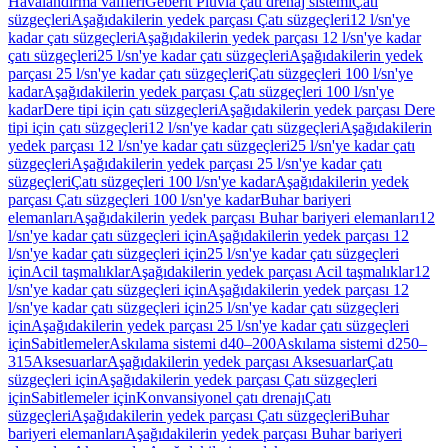
Havalandırma valfleri
Geberit Pluvia çatı drenaj sistemi
Çatı
süzgeçleri
Aşağıdakilerin yedek parçası Çatı süzgeçleri
12 l/sn'ye
kadar çatı süzgeçleri
Aşağıdakilerin yedek parçası 12 l/sn'ye kadar
çatı süzgeçleri
25 l/sn'ye kadar çatı süzgeçleri
Aşağıdakilerin yedek
parçası 25 l/sn'ye kadar çatı süzgeçleri
Çatı süzgeçleri 100 l/sn'ye
kadar
Aşağıdakilerin yedek parçası Çatı süzgeçleri 100 l/sn'ye
kadar
Dere tipi için çatı süzgeçleri
Aşağıdakilerin yedek parçası Dere
tipi için çatı süzgeçleri
12 l/sn'ye kadar çatı süzgeçleri
Aşağıdakilerin
yedek parçası 12 l/sn'ye kadar çatı süzgeçleri
25 l/sn'ye kadar çatı
süzgeçleri
Aşağıdakilerin yedek parçası 25 l/sn'ye kadar çatı
süzgeçleri
Çatı süzgeçleri 100 l/sn'ye kadar
Aşağıdakilerin yedek
parçası Çatı süzgeçleri 100 l/sn'ye kadar
Buhar bariyeri
elemanları
Aşağıdakilerin yedek parçası Buhar bariyeri elemanları
12
l/sn'ye kadar çatı süzgeçleri için
Aşağıdakilerin yedek parçası 12
l/sn'ye kadar çatı süzgeçleri için
25 l/sn'ye kadar çatı süzgeçleri
için
Acil taşmalıklar
Aşağıdakilerin yedek parçası Acil taşmalıklar
12
l/sn'ye kadar çatı süzgeçleri için
Aşağıdakilerin yedek parçası 12
l/sn'ye kadar çatı süzgeçleri için
25 l/sn'ye kadar çatı süzgeçleri
için
Aşağıdakilerin yedek parçası 25 l/sn'ye kadar çatı süzgeçleri
için
Sabitlemeler
Askılama sistemi d40–200
Askılama sistemi d250–
315
Aksesuarlar
Aşağıdakilerin yedek parçası Aksesuarlar
Çatı
süzgeçleri için
Aşağıdakilerin yedek parçası Çatı süzgeçleri
için
Sabitlemeler için
Konvansiyonel çatı drenajı
Çatı
süzgeçleri
Aşağıdakilerin yedek parçası Çatı süzgeçleri
Buhar
bariyeri elemanları
Aşağıdakilerin yedek parçası Buhar bariyeri