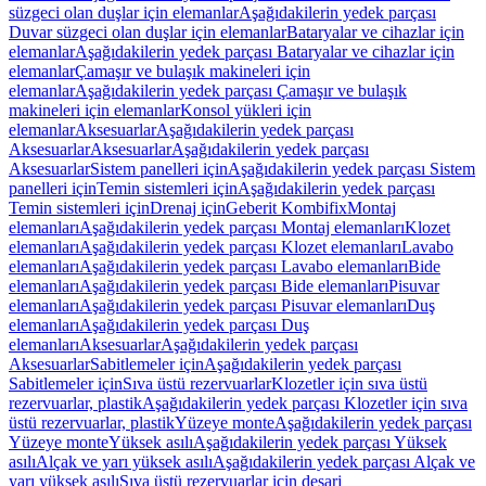
süzgeci olan duşlar için elemanlar
Aşağıdakilerin yedek parçası
Duvar süzgeci olan duşlar için elemanlar
Bataryalar ve cihazlar için
elemanlar
Aşağıdakilerin yedek parçası Bataryalar ve cihazlar için
elemanlar
Çamaşır ve bulaşık makineleri için
elemanlar
Aşağıdakilerin yedek parçası Çamaşır ve bulaşık
makineleri için elemanlar
Konsol yükleri için
elemanlar
Aksesuarlar
Aşağıdakilerin yedek parçası
Aksesuarlar
Aksesuarlar
Aşağıdakilerin yedek parçası
Aksesuarlar
Sistem panelleri için
Aşağıdakilerin yedek parçası Sistem
panelleri için
Temin sistemleri için
Aşağıdakilerin yedek parçası
Temin sistemleri için
Drenaj için
Geberit Kombifix
Montaj
elemanları
Aşağıdakilerin yedek parçası Montaj elemanları
Klozet
elemanları
Aşağıdakilerin yedek parçası Klozet elemanları
Lavabo
elemanları
Aşağıdakilerin yedek parçası Lavabo elemanları
Bide
elemanları
Aşağıdakilerin yedek parçası Bide elemanları
Pisuvar
elemanları
Aşağıdakilerin yedek parçası Pisuvar elemanları
Duş
elemanları
Aşağıdakilerin yedek parçası Duş
elemanları
Aksesuarlar
Aşağıdakilerin yedek parçası
Aksesuarlar
Sabitlemeler için
Aşağıdakilerin yedek parçası
Sabitlemeler için
Sıva üstü rezervuarlar
Klozetler için sıva üstü
rezervuarlar, plastik
Aşağıdakilerin yedek parçası Klozetler için sıva
üstü rezervuarlar, plastik
Yüzeye monte
Aşağıdakilerin yedek parçası
Yüzeye monte
Yüksek asılı
Aşağıdakilerin yedek parçası Yüksek
asılı
Alçak ve yarı yüksek asılı
Aşağıdakilerin yedek parçası Alçak ve
yarı yüksek asılı
Sıva üstü rezervuarlar için deşarj