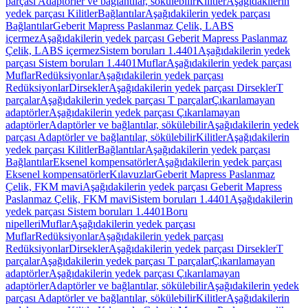
parçası Adaptörler ve bağlantılar, sökülebilir
Kilitler
Aşağıdakilerin
yedek parçası Kilitler
Bağlantılar
Aşağıdakilerin yedek parçası
Bağlantılar
Geberit Mapress Paslanmaz Çelik, LABS
içermez
Aşağıdakilerin yedek parçası Geberit Mapress Paslanmaz
Çelik, LABS içermez
Sistem boruları 1.4401
Aşağıdakilerin yedek
parçası Sistem boruları 1.4401
Muflar
Aşağıdakilerin yedek parçası
Muflar
Redüksiyonlar
Aşağıdakilerin yedek parçası
Redüksiyonlar
Dirsekler
Aşağıdakilerin yedek parçası Dirsekler
T
parçalar
Aşağıdakilerin yedek parçası T parçalar
Çıkarılamayan
adaptörler
Aşağıdakilerin yedek parçası Çıkarılamayan
adaptörler
Adaptörler ve bağlantılar, sökülebilir
Aşağıdakilerin yedek
parçası Adaptörler ve bağlantılar, sökülebilir
Kilitler
Aşağıdakilerin
yedek parçası Kilitler
Bağlantılar
Aşağıdakilerin yedek parçası
Bağlantılar
Eksenel kompensatörler
Aşağıdakilerin yedek parçası
Eksenel kompensatörler
Kılavuzlar
Geberit Mapress Paslanmaz
Çelik, FKM mavi
Aşağıdakilerin yedek parçası Geberit Mapress
Paslanmaz Çelik, FKM mavi
Sistem boruları 1.4401
Aşağıdakilerin
yedek parçası Sistem boruları 1.4401
Boru
nipelleri
Muflar
Aşağıdakilerin yedek parçası
Muflar
Redüksiyonlar
Aşağıdakilerin yedek parçası
Redüksiyonlar
Dirsekler
Aşağıdakilerin yedek parçası Dirsekler
T
parçalar
Aşağıdakilerin yedek parçası T parçalar
Çıkarılamayan
adaptörler
Aşağıdakilerin yedek parçası Çıkarılamayan
adaptörler
Adaptörler ve bağlantılar, sökülebilir
Aşağıdakilerin yedek
parçası Adaptörler ve bağlantılar, sökülebilir
Kilitler
Aşağıdakilerin