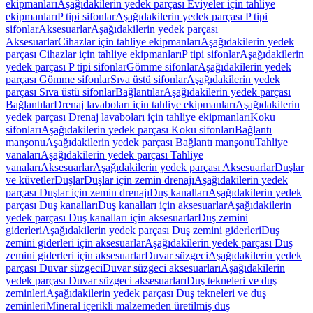
ekipmanları
Aşağıdakilerin yedek parçası Eviyeler için tahliye
ekipmanları
P tipi sifonlar
Aşağıdakilerin yedek parçası P tipi
sifonlar
Aksesuarlar
Aşağıdakilerin yedek parçası
Aksesuarlar
Cihazlar için tahliye ekipmanları
Aşağıdakilerin yedek
parçası Cihazlar için tahliye ekipmanları
P tipi sifonlar
Aşağıdakilerin
yedek parçası P tipi sifonlar
Gömme sifonlar
Aşağıdakilerin yedek
parçası Gömme sifonlar
Sıva üstü sifonlar
Aşağıdakilerin yedek
parçası Sıva üstü sifonlar
Bağlantılar
Aşağıdakilerin yedek parçası
Bağlantılar
Drenaj lavaboları için tahliye ekipmanları
Aşağıdakilerin
yedek parçası Drenaj lavaboları için tahliye ekipmanları
Koku
sifonları
Aşağıdakilerin yedek parçası Koku sifonları
Bağlantı
manşonu
Aşağıdakilerin yedek parçası Bağlantı manşonu
Tahliye
vanaları
Aşağıdakilerin yedek parçası Tahliye
vanaları
Aksesuarlar
Aşağıdakilerin yedek parçası Aksesuarlar
Duşlar
ve küvetler
Duşlar
Duşlar için zemin drenajı
Aşağıdakilerin yedek
parçası Duşlar için zemin drenajı
Duş kanalları
Aşağıdakilerin yedek
parçası Duş kanalları
Duş kanalları için aksesuarlar
Aşağıdakilerin
yedek parçası Duş kanalları için aksesuarlar
Duş zemini
giderleri
Aşağıdakilerin yedek parçası Duş zemini giderleri
Duş
zemini giderleri için aksesuarlar
Aşağıdakilerin yedek parçası Duş
zemini giderleri için aksesuarlar
Duvar süzgeci
Aşağıdakilerin yedek
parçası Duvar süzgeci
Duvar süzgeci aksesuarları
Aşağıdakilerin
yedek parçası Duvar süzgeci aksesuarları
Duş tekneleri ve duş
zeminleri
Aşağıdakilerin yedek parçası Duş tekneleri ve duş
zeminleri
Mineral içerikli malzemeden üretilmiş duş