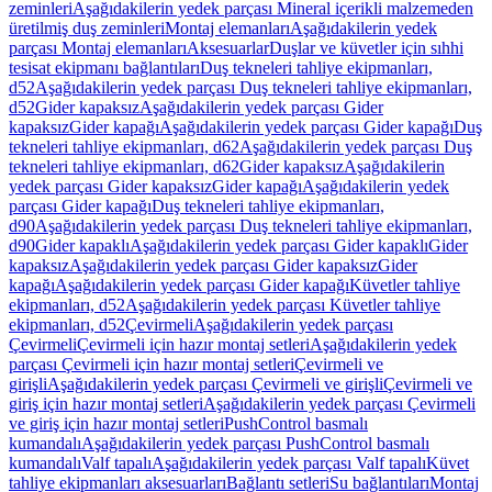
zeminleri
Aşağıdakilerin yedek parçası Mineral içerikli malzemeden
üretilmiş duş zeminleri
Montaj elemanları
Aşağıdakilerin yedek
parçası Montaj elemanları
Aksesuarlar
Duşlar ve küvetler için sıhhi
tesisat ekipmanı bağlantıları
Duş tekneleri tahliye ekipmanları,
d52
Aşağıdakilerin yedek parçası Duş tekneleri tahliye ekipmanları,
d52
Gider kapaksız
Aşağıdakilerin yedek parçası Gider
kapaksız
Gider kapağı
Aşağıdakilerin yedek parçası Gider kapağı
Duş
tekneleri tahliye ekipmanları, d62
Aşağıdakilerin yedek parçası Duş
tekneleri tahliye ekipmanları, d62
Gider kapaksız
Aşağıdakilerin
yedek parçası Gider kapaksız
Gider kapağı
Aşağıdakilerin yedek
parçası Gider kapağı
Duş tekneleri tahliye ekipmanları,
d90
Aşağıdakilerin yedek parçası Duş tekneleri tahliye ekipmanları,
d90
Gider kapaklı
Aşağıdakilerin yedek parçası Gider kapaklı
Gider
kapaksız
Aşağıdakilerin yedek parçası Gider kapaksız
Gider
kapağı
Aşağıdakilerin yedek parçası Gider kapağı
Küvetler tahliye
ekipmanları, d52
Aşağıdakilerin yedek parçası Küvetler tahliye
ekipmanları, d52
Çevirmeli
Aşağıdakilerin yedek parçası
Çevirmeli
Çevirmeli için hazır montaj setleri
Aşağıdakilerin yedek
parçası Çevirmeli için hazır montaj setleri
Çevirmeli ve
girişli
Aşağıdakilerin yedek parçası Çevirmeli ve girişli
Çevirmeli ve
giriş için hazır montaj setleri
Aşağıdakilerin yedek parçası Çevirmeli
ve giriş için hazır montaj setleri
PushControl basmalı
kumandalı
Aşağıdakilerin yedek parçası PushControl basmalı
kumandalı
Valf tapalı
Aşağıdakilerin yedek parçası Valf tapalı
Küvet
tahliye ekipmanları aksesuarları
Bağlantı setleri
Su bağlantıları
Montaj