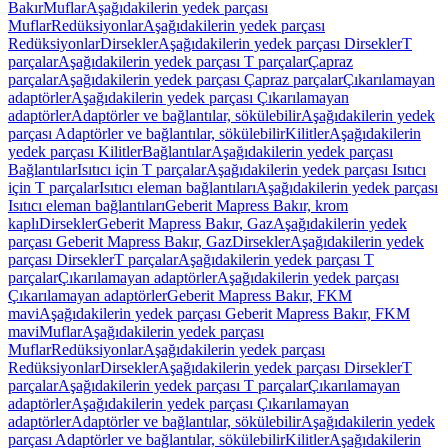
Bakır
Muflar
Aşağıdakilerin yedek parçası
Muflar
Redüksiyonlar
Aşağıdakilerin yedek parçası
Redüksiyonlar
Dirsekler
Aşağıdakilerin yedek parçası Dirsekler
T
parçalar
Aşağıdakilerin yedek parçası T parçalar
Çapraz
parçalar
Aşağıdakilerin yedek parçası Çapraz parçalar
Çıkarılamayan
adaptörler
Aşağıdakilerin yedek parçası Çıkarılamayan
adaptörler
Adaptörler ve bağlantılar, sökülebilir
Aşağıdakilerin yedek
parçası Adaptörler ve bağlantılar, sökülebilir
Kilitler
Aşağıdakilerin
yedek parçası Kilitler
Bağlantılar
Aşağıdakilerin yedek parçası
Bağlantılar
Isıtıcı için T parçalar
Aşağıdakilerin yedek parçası Isıtıcı
için T parçalar
Isıtıcı eleman bağlantıları
Aşağıdakilerin yedek parçası
Isıtıcı eleman bağlantıları
Geberit Mapress Bakır, krom
kaplı
Dirsekler
Geberit Mapress Bakır, Gaz
Aşağıdakilerin yedek
parçası Geberit Mapress Bakır, Gaz
Dirsekler
Aşağıdakilerin yedek
parçası Dirsekler
T parçalar
Aşağıdakilerin yedek parçası T
parçalar
Çıkarılamayan adaptörler
Aşağıdakilerin yedek parçası
Çıkarılamayan adaptörler
Geberit Mapress Bakır, FKM
mavi
Aşağıdakilerin yedek parçası Geberit Mapress Bakır, FKM
mavi
Muflar
Aşağıdakilerin yedek parçası
Muflar
Redüksiyonlar
Aşağıdakilerin yedek parçası
Redüksiyonlar
Dirsekler
Aşağıdakilerin yedek parçası Dirsekler
T
parçalar
Aşağıdakilerin yedek parçası T parçalar
Çıkarılamayan
adaptörler
Aşağıdakilerin yedek parçası Çıkarılamayan
adaptörler
Adaptörler ve bağlantılar, sökülebilir
Aşağıdakilerin yedek
parçası Adaptörler ve bağlantılar, sökülebilir
Kilitler
Aşağıdakilerin