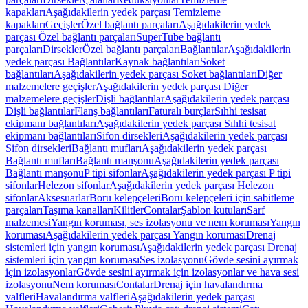
kapakları
Aşağıdakilerin yedek parçası Temizleme
kapakları
Geçişler
Özel bağlantı parçaları
Aşağıdakilerin yedek
parçası Özel bağlantı parçaları
SuperTube bağlantı
parçaları
Dirsekler
Özel bağlantı parçaları
Bağlantılar
Aşağıdakilerin
yedek parçası Bağlantılar
Kaynak bağlantıları
Soket
bağlantıları
Aşağıdakilerin yedek parçası Soket bağlantıları
Diğer
malzemelere geçişler
Aşağıdakilerin yedek parçası Diğer
malzemelere geçişler
Dişli bağlantılar
Aşağıdakilerin yedek parçası
Dişli bağlantılar
Flanş bağlantıları
Faturalı burçlar
Sıhhi tesisat
ekipmanı bağlantıları
Aşağıdakilerin yedek parçası Sıhhi tesisat
ekipmanı bağlantıları
Sifon dirsekleri
Aşağıdakilerin yedek parçası
Sifon dirsekleri
Bağlantı mufları
Aşağıdakilerin yedek parçası
Bağlantı mufları
Bağlantı manşonu
Aşağıdakilerin yedek parçası
Bağlantı manşonu
P tipi sifonlar
Aşağıdakilerin yedek parçası P tipi
sifonlar
Helezon sifonlar
Aşağıdakilerin yedek parçası Helezon
sifonlar
Aksesuarlar
Boru kelepçeleri
Boru kelepçeleri için sabitleme
parçaları
Taşıma kanalları
Kilitler
Contalar
Şablon kutuları
Sarf
malzemesi
Yangın koruması, ses izolasyonu ve nem koruması
Yangın
koruması
Aşağıdakilerin yedek parçası Yangın koruması
Drenaj
sistemleri için yangın koruması
Aşağıdakilerin yedek parçası Drenaj
sistemleri için yangın koruması
Ses izolasyonu
Gövde sesini ayırmak
için izolasyonlar
Gövde sesini ayırmak için izolasyonlar ve hava sesi
izolasyonu
Nem koruması
Contalar
Drenaj için havalandırma
valfleri
Havalandırma valfleri
Aşağıdakilerin yedek parçası