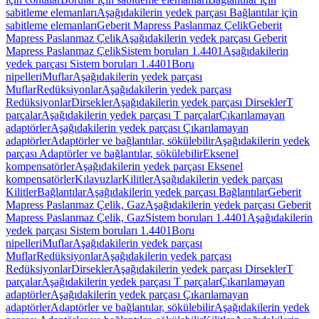
sabitleme elemanları
Aşağıdakilerin yedek parçası Bağlantılar için
sabitleme elemanları
Geberit Mapress Paslanmaz Çelik
Geberit
Mapress Paslanmaz Çelik
Aşağıdakilerin yedek parçası Geberit
Mapress Paslanmaz Çelik
Sistem boruları 1.4401
Aşağıdakilerin
yedek parçası Sistem boruları 1.4401
Boru
nipelleri
Muflar
Aşağıdakilerin yedek parçası
Muflar
Redüksiyonlar
Aşağıdakilerin yedek parçası
Redüksiyonlar
Dirsekler
Aşağıdakilerin yedek parçası Dirsekler
T
parçalar
Aşağıdakilerin yedek parçası T parçalar
Çıkarılamayan
adaptörler
Aşağıdakilerin yedek parçası Çıkarılamayan
adaptörler
Adaptörler ve bağlantılar, sökülebilir
Aşağıdakilerin yedek
parçası Adaptörler ve bağlantılar, sökülebilir
Eksenel
kompensatörler
Aşağıdakilerin yedek parçası Eksenel
kompensatörler
Kılavuzlar
Kilitler
Aşağıdakilerin yedek parçası
Kilitler
Bağlantılar
Aşağıdakilerin yedek parçası Bağlantılar
Geberit
Mapress Paslanmaz Çelik, Gaz
Aşağıdakilerin yedek parçası Geberit
Mapress Paslanmaz Çelik, Gaz
Sistem boruları 1.4401
Aşağıdakilerin
yedek parçası Sistem boruları 1.4401
Boru
nipelleri
Muflar
Aşağıdakilerin yedek parçası
Muflar
Redüksiyonlar
Aşağıdakilerin yedek parçası
Redüksiyonlar
Dirsekler
Aşağıdakilerin yedek parçası Dirsekler
T
parçalar
Aşağıdakilerin yedek parçası T parçalar
Çıkarılamayan
adaptörler
Aşağıdakilerin yedek parçası Çıkarılamayan
adaptörler
Adaptörler ve bağlantılar, sökülebilir
Aşağıdakilerin yedek