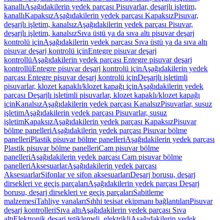
kanallı
Aşağıdakilerin yedek parçası Pisuvarlar, deşarjlı işletim,
kanallı
Kapaksız
Aşağıdakilerin yedek parçası Kapaksız
Pisuvar,
deşarjlı işletim, kanalsız
Aşağıdakilerin yedek parçası Pisuvar,
deşarjlı işletim, kanalsız
Sıva üstü ya da sıva altı pisuvar deşarj
kontrolü için
Aşağıdakilerin yedek parçası Sıva üstü ya da sıva altı
pisuvar deşarj kontrolü için
Entegre pisuvar deşarj
kontrollü
Aşağıdakilerin yedek parçası Entegre pisuvar deşarj
kontrollü
Entegre pisuvar deşarj kontrolü için
Aşağıdakilerin yedek
parçası Entegre pisuvar deşarj kontrolü için
Deşarjlı işletimli
pisuvarlar, klozet kapaklı/klozet kapağı için
Aşağıdakilerin yedek
parçası Deşarjlı işletimli pisuvarlar, klozet kapaklı/klozet kapağı
için
Kanalsız
Aşağıdakilerin yedek parçası Kanalsız
Pisuvarlar, susuz
işletim
Aşağıdakilerin yedek parçası Pisuvarlar, susuz
işletim
Kapaksız
Aşağıdakilerin yedek parçası Kapaksız
Pisuvar
bölme panelleri
Aşağıdakilerin yedek parçası Pisuvar bölme
panelleri
Plastik pisuvar bölme panelleri
Aşağıdakilerin yedek parçası
Plastik pisuvar bölme panelleri
Cam pisuvar bölme
panelleri
Aşağıdakilerin yedek parçası Cam pisuvar bölme
panelleri
Aksesuarlar
Aşağıdakilerin yedek parçası
Aksesuarlar
Sifonlar ve sifon aksesuarları
Deşarj borusu, deşarj
dirsekleri ve geçiş parçaları
Aşağıdakilerin yedek parçası Deşarj
borusu, deşarj dirsekleri ve geçiş parçaları
Sabitleme
malzemesi
Tahliye vanaları
Sıhhi tesisat ekipmanı bağlantıları
Pisuvar
deşarj kontrolleri
Sıva altı
Aşağıdakilerin yedek parçası Sıva
altı
Elektronik deşarj tetiklemeli, elektrikli
Aşağıdakilerin yedek