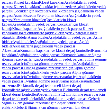
parçası Klozet kapakları
Klozet kapakları
Aşağıdakilerin yedek
parçası Klozet kapakları
Çocuklar için klozetler
Aşağıdakilerin yedek
parçası Çocuklar için klozetler
Asma klozetler
Aşağıdakilerin yedek
parçası Asma klozetler
Yere oturan klozetler
Aşağıdakilerin yedek
parçası Yere oturan klozetler
Çocuklar için klozet
kapağı
Aşağıdakilerin yedek parçası Çocuklar için klozet
kapağı
Klozet kapakları
Aşağıdakilerin yedek parçası Klozet
kapakları
Klozet oturakları
Aşağıdakilerin yedek parçası Klozet
oturakları
Bideler
Asma bideler
Aşağıdakilerin yedek parçası Asma
bideler
Ayaklı bideler
Aşağıdakilerin yedek parçası Ayaklı
bideler
Aksesuarlar
Aşağıdakilerin yedek parçası
Aksesuarlar
Kumanda kapakları ve klozet deşarj kontrolleri
Kumanda
kapakları
Aşağıdakilerin yedek parçası Kumanda kapakları
Sigma
gömme rezervuarlar için
Aşağıdakilerin yedek parçası Sigma gömme
rezervuarlar için
Omega gömme rezervuarlar için
Aşağıdakilerin
yedek parçası Omega gömme rezervuarlar için
Alpha gömme
rezervuarlar için
Aşağıdakilerin yedek parçası Alpha gömme
rezervuarlar için
Twinline gömme rezervuarlar için
Aşağıdakilerin
yedek parçası Twinline gömme rezervuarlar için
Aksesuarlar
Sarf
malzemesi
Elektronik deşarj tetiklemeli klozet deşarj
kontrolleri
Aşağıdakilerin yedek parçası Elektronik deşarj tetiklemeli
klozet deşarj kontrolleri
Geberit Sigma 12 cm gömme rezervuar için
deşarj tetiklemeli, elektrikli
Aşağıdakilerin yedek parçası Geberit
Sigma 12 cm gömme rezervuar için deşarj tetiklemeli,
elektrikli
Geberit Sigma 8 cm gömme rezervuar için deşarj