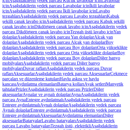
için
Aşağıdakilerin yedek parçası Küçük lavabolar için
Lavabolar
için
Aşağıdakilerin yedek parçası Lavabolar için
İkili lavabolar
için
Aşağıdakilerin yedek parçası İkili lavabolar için
Lavabo
tezgahları
Aşağıdakilerin yedek parçası Lavabo tezgahları
Kabuk
şekilli çanak lavabo için
Aşağıdakilerin yedek parçası Kabuk şekilli
çanak lavabo için
Dikdörtgen çanak lavabo için
Aşağıdakilerin yedek
parçası Dikdörtgen çanak lavabo için
Tezgah üstü lavabo için
Yan
dolaplar
Aşağıdakilerin yedek parçası Yan dolaplar
Alçak yan
dolaplar
Aşağıdakilerin yedek parçası Alçak yan dolaplar
Boy
dolapları
Aşağıdakilerin yedek parçası Boy dolapları
Orta yükseklikte
dolaplar
Aşağıdakilerin yedek parçası Orta yükseklikte dolaplar
Boy
dolapları
Aşağıdakilerin yedek parçası Boy dolapları
Diğer banyo
mobilyaları
Aşağıdakilerin yedek parçası Diğer banyo
mobilyaları
Duvar rafları
Aşağıdakilerin yedek parçası Duvar
rafları
Aksesuarlar
Aşağıdakilerin yedek parçası Aksesuarlar
Çekmece
parçaları ve düzenleme kutuları
Havlu askısı ve havlu
kancası
Aydınlatma elemanları
Batarya kolları
Ayak setleri
Manyetik
tahtalar
Prizler
Aşağıdakilerin yedek parçası Prizler
Diğer
aksesuarlar
Aynalar ve aynalı dolaplar
Ayna
Aşağıdakilerin yedek
parçası Ayna
Entegre aydınlatmalı
Aşağıdakilerin yedek parçası
Entegre aydınlatmalı
Aynalı dolaplar
Aşağıdakilerin yedek parçası
Aynalı dolaplar
Entegre aydınlatmalı
Aşağıdakilerin yedek parçası
Entegre aydınlatmalı
Aksesuarlar
Aydınlatma elemanları
Diğer
aksesuarlar
Bataryalar
Lavabo bataryaları
Aşağıdakilerin yedek
parçası Lavabo bataryaları
Tezgah üstü, elektrikli
Aşağıdakilerin