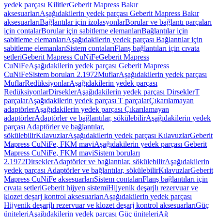
yedek parçası Kilitler
Geberit Mapress Bakır
aksesuarları
Aşağıdakilerin yedek parçası Geberit Mapress Bakır
aksesuarları
Bağlantılar için izolasyonlar
Borular ve bağlantı parçaları
için contalar
Borular için sabitleme elemanları
Bağlantılar için
sabitleme elemanları
Aşağıdakilerin yedek parçası Bağlantılar için
sabitleme elemanları
Sistem contaları
Flanş bağlantıları için cıvata
setleri
Geberit Mapress CuNiFe
Geberit Mapress
CuNiFe
Aşağıdakilerin yedek parçası Geberit Mapress
CuNiFe
Sistem boruları 2.1972
Muflar
Aşağıdakilerin yedek parçası
Muflar
Redüksiyonlar
Aşağıdakilerin yedek parçası
Redüksiyonlar
Dirsekler
Aşağıdakilerin yedek parçası Dirsekler
T
parçalar
Aşağıdakilerin yedek parçası T parçalar
Çıkarılamayan
adaptörler
Aşağıdakilerin yedek parçası Çıkarılamayan
adaptörler
Adaptörler ve bağlantılar, sökülebilir
Aşağıdakilerin yedek
parçası Adaptörler ve bağlantılar,
sökülebilir
Kılavuzlar
Aşağıdakilerin yedek parçası Kılavuzlar
Geberit
Mapress CuNiFe, FKM mavi
Aşağıdakilerin yedek parçası Geberit
Mapress CuNiFe, FKM mavi
Sistem boruları
2.1972
Dirsekler
Adaptörler ve bağlantılar, sökülebilir
Aşağıdakilerin
yedek parçası Adaptörler ve bağlantılar, sökülebilir
Kılavuzlar
Geberit
Mapress CuNiFe aksesuarları
Sistem contaları
Flanş bağlantıları için
cıvata setleri
Geberit hijyen sistemi
Hijyenik deşarjlı rezervuar ve
klozet deşarj kontrol aksesuarları
Aşağıdakilerin yedek parçası
Hijyenik deşarjlı rezervuar ve klozet deşarj kontrol aksesuarları
Güç
üniteleri
Aşağıdakilerin yedek parçası Güç üniteleri
Ağ