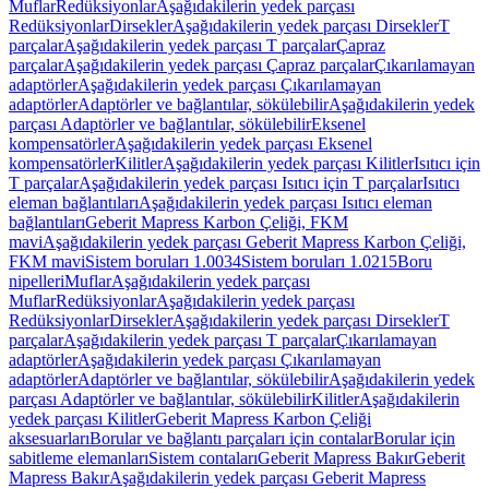
Muflar
Redüksiyonlar
Aşağıdakilerin yedek parçası
Redüksiyonlar
Dirsekler
Aşağıdakilerin yedek parçası Dirsekler
T
parçalar
Aşağıdakilerin yedek parçası T parçalar
Çapraz
parçalar
Aşağıdakilerin yedek parçası Çapraz parçalar
Çıkarılamayan
adaptörler
Aşağıdakilerin yedek parçası Çıkarılamayan
adaptörler
Adaptörler ve bağlantılar, sökülebilir
Aşağıdakilerin yedek
parçası Adaptörler ve bağlantılar, sökülebilir
Eksenel
kompensatörler
Aşağıdakilerin yedek parçası Eksenel
kompensatörler
Kilitler
Aşağıdakilerin yedek parçası Kilitler
Isıtıcı için
T parçalar
Aşağıdakilerin yedek parçası Isıtıcı için T parçalar
Isıtıcı
eleman bağlantıları
Aşağıdakilerin yedek parçası Isıtıcı eleman
bağlantıları
Geberit Mapress Karbon Çeliği, FKM
mavi
Aşağıdakilerin yedek parçası Geberit Mapress Karbon Çeliği,
FKM mavi
Sistem boruları 1.0034
Sistem boruları 1.0215
Boru
nipelleri
Muflar
Aşağıdakilerin yedek parçası
Muflar
Redüksiyonlar
Aşağıdakilerin yedek parçası
Redüksiyonlar
Dirsekler
Aşağıdakilerin yedek parçası Dirsekler
T
parçalar
Aşağıdakilerin yedek parçası T parçalar
Çıkarılamayan
adaptörler
Aşağıdakilerin yedek parçası Çıkarılamayan
adaptörler
Adaptörler ve bağlantılar, sökülebilir
Aşağıdakilerin yedek
parçası Adaptörler ve bağlantılar, sökülebilir
Kilitler
Aşağıdakilerin
yedek parçası Kilitler
Geberit Mapress Karbon Çeliği
aksesuarları
Borular ve bağlantı parçaları için contalar
Borular için
sabitleme elemanları
Sistem contaları
Geberit Mapress Bakır
Geberit
Mapress Bakır
Aşağıdakilerin yedek parçası Geberit Mapress