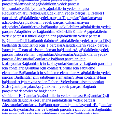
parçaları
Manşonlar
Aşağıdakilerin yedek parçası
Manşonlar
Redüksiyonlar
Aşağıdakilerin yedek parçası
Redüksiyonlar
Dirsekler
Aşağıdakilerin yedek parçası Dirsekler
T
parçalar
Aşağıdakilerin yedek parçası T parçalar
Çıkarılamayan
adaptörler
Aşağıdakilerin yedek parçası Çıkarılamayan
adaptörler
Adaptörler ve bağlantılar, sökülebilir
Aşağıdakilerin yedek
parçası Adaptörler ve bağlantılar, sökülebilir
Kilitler
Aşağıdakilerin
yedek parçası Kilitler
Bağlantılar
Aşağıdakilerin yedek parçası
Bağlantılar
Dişli bağlantılı dağıtıcı
Aşağıdakilerin yedek parçası Dişli
bağlantılı dağıtıcı
Isıtıcı için T parçalar
Aşağıdakilerin yedek parçası
Isıtıcı için T parçalar
Isıtıcı eleman bağlantıları
Aşağıdakilerin yedek
parçası Isıtıcı eleman bağlantıları
Aksesuarlar
Aşağıdakilerin yedek
parçası Aksesuarlar
Borular ve bağlantı parçaları için
izolasyonlar
Bağlantılar için izolasyonlar
Borular ve bağlantı parçaları
için contalar
Bağlantılar için contalar
Borular için sabitleme
elemanları
Bağlantılar için sabitleme elemanları
Aşağıdakilerin yedek
parçası Bağlantılar için sabitleme elemanları
Sistem contaları
Flanş
bağlantıları için cıvata setleri
Geberit Volex
Isıtma sistem boruları
SL
Bağlantı parçaları
Aşağıdakilerin yedek parçası Bağlantı
parçaları
Adaptörler ve bağlantılar,
sökülebilir
Bağlantılar
Aşağıdakilerin yedek parçası Bağlantılar
Dişli
bağlantılı dağıtıcı
Aksesuarlar
Aşağıdakilerin yedek parçası
Aksesuarlar
Borular ve bağlantı parçaları için izolasyonlar
Bağlantılar
için izolasyonlar
Borular ve bağlantı parçaları için contalar
Bağlantılar
için contalar
Borular için sabitleme elemanları
Bağlantılar için