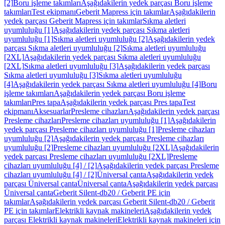
[2]
Boru işleme takımları
Aşağıdakilerin yedek parçası Boru işleme
takımları
Test ekipmanı
Geberit Mapress için takımlar
Aşağıdakilerin
yedek parçası Geberit Mapress için takımlar
Sıkma aletleri
uyumluluğu [1]
Aşağıdakilerin yedek parçası Sıkma aletleri
uyumluluğu [1]
Sıkma aletleri uyumluluğu [2]
Aşağıdakilerin yedek
parçası Sıkma aletleri uyumluluğu [2]
Sıkma aletleri uyumluluğu
[2XL]
Aşağıdakilerin yedek parçası Sıkma aletleri uyumluluğu
[2XL]
Sıkma aletleri uyumluluğu [3]
Aşağıdakilerin yedek parçası
Sıkma aletleri uyumluluğu [3]
Sıkma aletleri uyumluluğu
[4]
Aşağıdakilerin yedek parçası Sıkma aletleri uyumluluğu [4]
Boru
işleme takımları
Aşağıdakilerin yedek parçası Boru işleme
takımları
Pres tapa
Aşağıdakilerin yedek parçası Pres tapa
Test
ekipmanı
Aksesuarlar
Presleme cihazları
Aşağıdakilerin yedek parçası
Presleme cihazları
Presleme cihazları uyumluluğu [1]
Aşağıdakilerin
yedek parçası Presleme cihazları uyumluluğu [1]
Presleme cihazları
uyumluluğu [2]
Aşağıdakilerin yedek parçası Presleme cihazları
uyumluluğu [2]
Presleme cihazları uyumluluğu [2XL]
Aşağıdakilerin
yedek parçası Presleme cihazları uyumluluğu [2XL]
Presleme
cihazları uyumluluğu [4] / [2]
Aşağıdakilerin yedek parçası Presleme
cihazları uyumluluğu [4] / [2]
Üniversal çanta
Aşağıdakilerin yedek
parçası Üniversal çanta
Üniversal çanta
Aşağıdakilerin yedek parçası
Üniversal çanta
Geberit Silent-db20 / Geberit PE için
takımlar
Aşağıdakilerin yedek parçası Geberit Silent-db20 / Geberit
PE için takımlar
Elektrikli kaynak makineleri
Aşağıdakilerin yedek
parçası Elektrikli kaynak makineleri
Elektrikli kaynak makineleri için