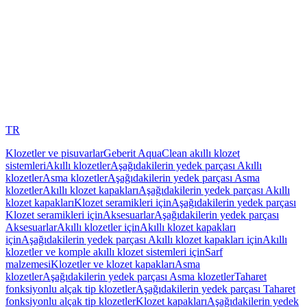
TR
Klozetler ve pisuvarlar
Geberit AquaClean akıllı klozet
sistemleri
Akıllı klozetler
Aşağıdakilerin yedek parçası Akıllı
klozetler
Asma klozetler
Aşağıdakilerin yedek parçası Asma
klozetler
Akıllı klozet kapakları
Aşağıdakilerin yedek parçası Akıllı
klozet kapakları
Klozet seramikleri için
Aşağıdakilerin yedek parçası
Klozet seramikleri için
Aksesuarlar
Aşağıdakilerin yedek parçası
Aksesuarlar
Akıllı klozetler için
Akıllı klozet kapakları
için
Aşağıdakilerin yedek parçası Akıllı klozet kapakları için
Akıllı
klozetler ve komple akıllı klozet sistemleri için
Sarf
malzemesi
Klozetler ve klozet kapakları
Asma
klozetler
Aşağıdakilerin yedek parçası Asma klozetler
Taharet
fonksiyonlu alçak tip klozetler
Aşağıdakilerin yedek parçası Taharet
fonksiyonlu alçak tip klozetler
Klozet kapakları
Aşağıdakilerin yedek