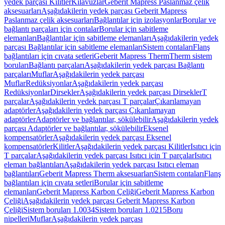
yedek parçası Kilitler
Kılavuzlar
Geberit Mapress Paslanmaz çelik
aksesuarları
Aşağıdakilerin yedek parçası Geberit Mapress
Paslanmaz çelik aksesuarları
Bağlantılar için izolasyonlar
Borular ve
bağlantı parçaları için contalar
Borular için sabitleme
elemanları
Bağlantılar için sabitleme elemanları
Aşağıdakilerin yedek
parçası Bağlantılar için sabitleme elemanları
Sistem contaları
Flanş
bağlantıları için cıvata setleri
Geberit Mapress Therm
Therm sistem
boruları
Bağlantı parçaları
Aşağıdakilerin yedek parçası Bağlantı
parçaları
Muflar
Aşağıdakilerin yedek parçası
Muflar
Redüksiyonlar
Aşağıdakilerin yedek parçası
Redüksiyonlar
Dirsekler
Aşağıdakilerin yedek parçası Dirsekler
T
parçalar
Aşağıdakilerin yedek parçası T parçalar
Çıkarılamayan
adaptörler
Aşağıdakilerin yedek parçası Çıkarılamayan
adaptörler
Adaptörler ve bağlantılar, sökülebilir
Aşağıdakilerin yedek
parçası Adaptörler ve bağlantılar, sökülebilir
Eksenel
kompensatörler
Aşağıdakilerin yedek parçası Eksenel
kompensatörler
Kilitler
Aşağıdakilerin yedek parçası Kilitler
Isıtıcı için
T parçalar
Aşağıdakilerin yedek parçası Isıtıcı için T parçalar
Isıtıcı
eleman bağlantıları
Aşağıdakilerin yedek parçası Isıtıcı eleman
bağlantıları
Geberit Mapress Therm aksesuarları
Sistem contaları
Flanş
bağlantıları için cıvata setleri
Borular için sabitleme
elemanları
Geberit Mapress Karbon Çeliği
Geberit Mapress Karbon
Çeliği
Aşağıdakilerin yedek parçası Geberit Mapress Karbon
Çeliği
Sistem boruları 1.0034
Sistem boruları 1.0215
Boru
nipelleri
Muflar
Aşağıdakilerin yedek parçası