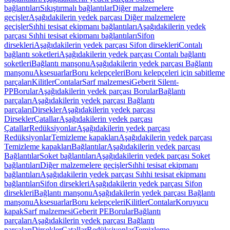
bağlantıları
Sıkıştırmalı bağlantılar
Diğer malzemelere
geçişler
Aşağıdakilerin yedek parçası Diğer malzemelere
geçişler
Sıhhi tesisat ekipmanı bağlantıları
Aşağıdakilerin yedek
parçası Sıhhi tesisat ekipmanı bağlantıları
Sifon
dirsekleri
Aşağıdakilerin yedek parçası Sifon dirsekleri
Contalı
bağlantı soketleri
Aşağıdakilerin yedek parçası Contalı bağlantı
soketleri
Bağlantı manşonu
Aşağıdakilerin yedek parçası Bağlantı
manşonu
Aksesuarlar
Boru kelepçeleri
Boru kelepçeleri için sabitleme
parçaları
Kilitler
Contalar
Sarf malzemesi
Geberit Silent-
PP
Borular
Aşağıdakilerin yedek parçası Borular
Bağlantı
parçaları
Aşağıdakilerin yedek parçası Bağlantı
parçaları
Dirsekler
Aşağıdakilerin yedek parçası
Dirsekler
Çatallar
Aşağıdakilerin yedek parçası
Çatallar
Redüksiyonlar
Aşağıdakilerin yedek parçası
Redüksiyonlar
Temizleme kapakları
Aşağıdakilerin yedek parçası
Temizleme kapakları
Bağlantılar
Aşağıdakilerin yedek parçası
Bağlantılar
Soket bağlantıları
Aşağıdakilerin yedek parçası Soket
bağlantıları
Diğer malzemelere geçişler
Sıhhi tesisat ekipmanı
bağlantıları
Aşağıdakilerin yedek parçası Sıhhi tesisat ekipmanı
bağlantıları
Sifon dirsekleri
Aşağıdakilerin yedek parçası Sifon
dirsekleri
Bağlantı manşonu
Aşağıdakilerin yedek parçası Bağlantı
manşonu
Aksesuarlar
Boru kelepçeleri
Kilitler
Contalar
Koruyucu
kapak
Sarf malzemesi
Geberit PE
Borular
Bağlantı
parçaları
Aşağıdakilerin yedek parçası Bağlantı
parçaları
Dirsekler
Çatallar
Redüksiyonlar
Temizleme