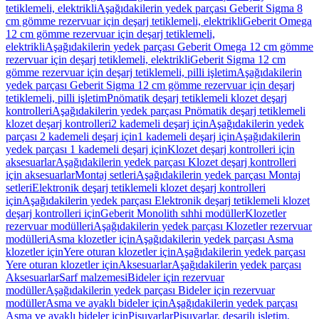
tetiklemeli, elektrikli
Aşağıdakilerin yedek parçası Geberit Sigma 8
cm gömme rezervuar için deşarj tetiklemeli, elektrikli
Geberit Omega
12 cm gömme rezervuar için deşarj tetiklemeli,
elektrikli
Aşağıdakilerin yedek parçası Geberit Omega 12 cm gömme
rezervuar için deşarj tetiklemeli, elektrikli
Geberit Sigma 12 cm
gömme rezervuar için deşarj tetiklemeli, pilli işletim
Aşağıdakilerin
yedek parçası Geberit Sigma 12 cm gömme rezervuar için deşarj
tetiklemeli, pilli işletim
Pnömatik deşarj tetiklemeli klozet deşarj
kontrolleri
Aşağıdakilerin yedek parçası Pnömatik deşarj tetiklemeli
klozet deşarj kontrolleri
2 kademeli deşarj için
Aşağıdakilerin yedek
parçası 2 kademeli deşarj için
1 kademeli deşarj için
Aşağıdakilerin
yedek parçası 1 kademeli deşarj için
Klozet deşarj kontrolleri için
aksesuarlar
Aşağıdakilerin yedek parçası Klozet deşarj kontrolleri
için aksesuarlar
Montaj setleri
Aşağıdakilerin yedek parçası Montaj
setleri
Elektronik deşarj tetiklemeli klozet deşarj kontrolleri
için
Aşağıdakilerin yedek parçası Elektronik deşarj tetiklemeli klozet
deşarj kontrolleri için
Geberit Monolith sıhhi modüller
Klozetler
rezervuar modülleri
Aşağıdakilerin yedek parçası Klozetler rezervuar
modülleri
Asma klozetler için
Aşağıdakilerin yedek parçası Asma
klozetler için
Yere oturan klozetler için
Aşağıdakilerin yedek parçası
Yere oturan klozetler için
Aksesuarlar
Aşağıdakilerin yedek parçası
Aksesuarlar
Sarf malzemesi
Bideler için rezervuar
modüller
Aşağıdakilerin yedek parçası Bideler için rezervuar
modüller
Asma ve ayaklı bideler için
Aşağıdakilerin yedek parçası
Asma ve ayaklı bideler için
Pisuvarlar
Pisuvarlar, deşarjlı işletim,