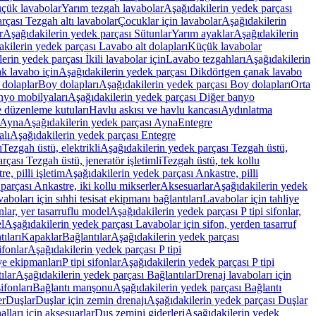
üçük lavabolar
Yarım tezgah lavabolar
Aşağıdakilerin yedek parçası
rçası Tezgah altı lavabolar
Çocuklar için lavabolar
Aşağıdakilerin
r
Aşağıdakilerin yedek parçası Sütunlar
Yarım ayaklar
Aşağıdakilerin
kilerin yedek parçası Lavabo alt dolapları
Küçük lavabolar
erin yedek parçası İkili lavabolar için
Lavabo tezgahları
Aşağıdakilerin
k lavabo için
Aşağıdakilerin yedek parçası Dikdörtgen çanak lavabo
 dolaplar
Boy dolapları
Aşağıdakilerin yedek parçası Boy dolapları
Orta
nyo mobilyaları
Aşağıdakilerin yedek parçası Diğer banyo
 düzenleme kutuları
Havlu askısı ve havlu kancası
Aydınlatma
Ayna
Aşağıdakilerin yedek parçası Ayna
Entegre
alı
Aşağıdakilerin yedek parçası Entegre
ı
Tezgah üstü, elektrikli
Aşağıdakilerin yedek parçası Tezgah üstü,
çası Tezgah üstü, jeneratör işletimli
Tezgah üstü, tek kollu
e, pilli işletim
Aşağıdakilerin yedek parçası Ankastre, pilli
parçası Ankastre, iki kollu mikserler
Aksesuarlar
Aşağıdakilerin yedek
boları için sıhhi tesisat ekipmanı bağlantıları
Lavabolar için tahliye
onlar, yer tasarruflu model
Aşağıdakilerin yedek parçası P tipi sifonlar,
l
Aşağıdakilerin yedek parçası Lavabolar için sifon, yerden tasarruf
ıları
Kapaklar
Bağlantılar
Aşağıdakilerin yedek parçası
sifonlar
Aşağıdakilerin yedek parçası P tipi
ye ekipmanları
P tipi sifonlar
Aşağıdakilerin yedek parçası P tipi
ılar
Aşağıdakilerin yedek parçası Bağlantılar
Drenaj lavaboları için
ifonları
Bağlantı manşonu
Aşağıdakilerin yedek parçası Bağlantı
er
Duşlar
Duşlar için zemin drenajı
Aşağıdakilerin yedek parçası Duşlar
lları için aksesuarlar
Duş zemini giderleri
Aşağıdakilerin yedek