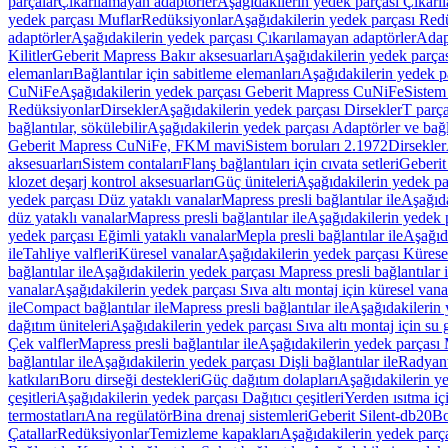
parçalar
Çıkarılamayan adaptörler
Aşağıdakilerin yedek parçası Çıkarı
yedek parçası Muflar
Redüksiyonlar
Aşağıdakilerin yedek parçası Red
adaptörler
Aşağıdakilerin yedek parçası Çıkarılamayan adaptörler
Adapt
Kilitler
Geberit Mapress Bakır aksesuarları
Aşağıdakilerin yedek parças
elemanları
Bağlantılar için sabitleme elemanları
Aşağıdakilerin yedek pa
CuNiFe
Aşağıdakilerin yedek parçası Geberit Mapress CuNiFe
Sistem
Redüksiyonlar
Dirsekler
Aşağıdakilerin yedek parçası Dirsekler
T parça
bağlantılar, sökülebilir
Aşağıdakilerin yedek parçası Adaptörler ve bağla
Geberit Mapress CuNiFe, FKM mavi
Sistem boruları 2.1972
Dirsekler
aksesuarları
Sistem contaları
Flanş bağlantıları için cıvata setleri
Geberit
klozet deşarj kontrol aksesuarları
Güç üniteleri
Aşağıdakilerin yedek pa
yedek parçası Düz yataklı vanalar
Mapress presli bağlantılar ile
Aşağıda
düz yataklı vanalar
Mapress presli bağlantılar ile
Aşağıdakilerin yedek p
yedek parçası Eğimli yataklı vanalar
Mepla presli bağlantılar ile
Aşağıda
ile
Tahliye valfleri
Küresel vanalar
Aşağıdakilerin yedek parçası Kürese
bağlantılar ile
Aşağıdakilerin yedek parçası Mapress presli bağlantılar i
vanalar
Aşağıdakilerin yedek parçası Sıva altı montaj için küresel vana
ile
Compact bağlantılar ile
Mapress presli bağlantılar ile
Aşağıdakilerin 
dağıtım üniteleri
Aşağıdakilerin yedek parçası Sıva altı montaj için su g
Çek valfler
Mapress presli bağlantılar ile
Aşağıdakilerin yedek parçası M
bağlantılar ile
Aşağıdakilerin yedek parçası Dişli bağlantılar ile
Radyant
katkıları
Boru dirseği destekleri
Güç dağıtım dolapları
Aşağıdakilerin ye
çeşitleri
Aşağıdakilerin yedek parçası Dağıtıcı çeşitleri
Yerden ısıtma iç
termostatları
Ana regülatör
Bina drenaj sistemleri
Geberit Silent-db20
Bo
Çatallar
Redüksiyonlar
Temizleme kapakları
Aşağıdakilerin yedek parç