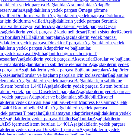
dakilerin yedek parçası Bağlantılar
Ara musluklar
Adaptör
ezervuarlar
Aşağıdakilerin yedek parçası Omega gömme
 valfleri
Doldurma valfleri
Aşağıdakilerin yedek parçası Doldurma
r için doldurma valfleri
Aşağıdakilerin yedek parçası Seramik
rma valfleri
Deşarj valfleri
Aşağıdakilerin yedek parçası Deşarj
şağıdakilerin yedek parçası 2 kademeli deşarj
Temin sistemleri
Geberit
tem boruları ML
Bağlantı parçaları
Aşağıdakilerin yedek parçası
ıdakilerin yedek parçası Dirsekler
T parçalar
Aşağıdakilerin yedek
akilerin yedek parçası Adaptörler ve bağlantılar,
n yedek parçası Dişli bağlantılı dağıtıcı
Isıtıcı için T
esuarlar
Aşağıdakilerin yedek parçası Aksesuarlar
Borular ve bağlantı
 elemanları
Bağlantılar için sabitleme elemanları
Aşağıdakilerin yedek
 parçaları
Aşağıdakilerin yedek parçası Bağlantı parçaları
Adaptörler
Aksesuarlar
Borular ve bağlantı parçaları için izolasyonlar
Bağlantılar
elemanları
Aşağıdakilerin yedek parçası Bağlantılar için sabitleme
k
Sistem boruları 1.4401
Aşağıdakilerin yedek parçası Sistem boruları
ilerin yedek parçası Dirsekler
T parçalar
Aşağıdakilerin yedek parçası
 yedek parçası Adaptörler ve bağlantılar, sökülebilir
Eksenel
kilerin yedek parçası Bağlantılar
Geberit Mapress Paslanmaz Çelik,
 1.4401
Boru nipelleri
Muflar
Aşağıdakilerin yedek parçası
dek parçası T parçalar
Çıkarılamayan adaptörler
Aşağıdakilerin yedek
er
Aşağıdakilerin yedek parçası Kilitler
Bağlantılar
Aşağıdakilerin
, LABS içermez
Sistem boruları 1.4401
Aşağıdakilerin yedek parçası
kilerin yedek parçası Dirsekler
T parçalar
Aşağıdakilerin yedek
akilerin yedek parçası Adaptörler ve bağlantılar,