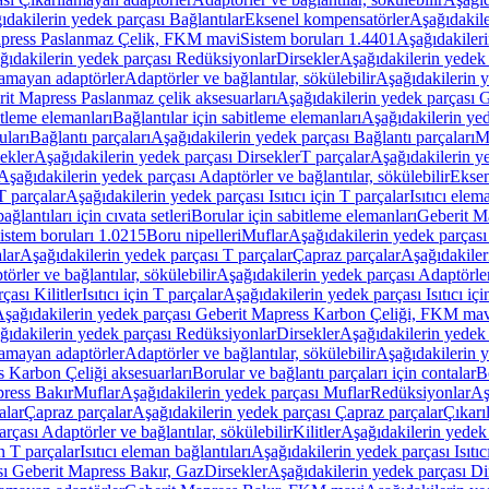
ıdakilerin yedek parçası Bağlantılar
Eksenel kompensatörler
Aşağıdakile
Mapress Paslanmaz Çelik, FKM mavi
Sistem boruları 1.4401
Aşağıdakileri
ğıdakilerin yedek parçası Redüksiyonlar
Dirsekler
Aşağıdakilerin yedek 
lamayan adaptörler
Adaptörler ve bağlantılar, sökülebilir
Aşağıdakilerin y
it Mapress Paslanmaz çelik aksesuarları
Aşağıdakilerin yedek parçası G
itleme elemanları
Bağlantılar için sabitleme elemanları
Aşağıdakilerin yed
uları
Bağlantı parçaları
Aşağıdakilerin yedek parçası Bağlantı parçaları
M
ekler
Aşağıdakilerin yedek parçası Dirsekler
T parçalar
Aşağıdakilerin ye
Aşağıdakilerin yedek parçası Adaptörler ve bağlantılar, sökülebilir
Eksen
 T parçalar
Aşağıdakilerin yedek parçası Isıtıcı için T parçalar
Isıtıcı elem
ağlantıları için cıvata setleri
Borular için sabitleme elemanları
Geberit M
istem boruları 1.0215
Boru nipelleri
Muflar
Aşağıdakilerin yedek parçası
lar
Aşağıdakilerin yedek parçası T parçalar
Çapraz parçalar
Aşağıdakiler
örler ve bağlantılar, sökülebilir
Aşağıdakilerin yedek parçası Adaptörler 
çası Kilitler
Isıtıcı için T parçalar
Aşağıdakilerin yedek parçası Isıtıcı içi
şağıdakilerin yedek parçası Geberit Mapress Karbon Çeliği, FKM ma
ğıdakilerin yedek parçası Redüksiyonlar
Dirsekler
Aşağıdakilerin yedek 
lamayan adaptörler
Adaptörler ve bağlantılar, sökülebilir
Aşağıdakilerin y
 Karbon Çeliği aksesuarları
Borular ve bağlantı parçaları için contalar
B
press Bakır
Muflar
Aşağıdakilerin yedek parçası Muflar
Redüksiyonlar
Aş
alar
Çapraz parçalar
Aşağıdakilerin yedek parçası Çapraz parçalar
Çıkarı
rçası Adaptörler ve bağlantılar, sökülebilir
Kilitler
Aşağıdakilerin yedek 
in T parçalar
Isıtıcı eleman bağlantıları
Aşağıdakilerin yedek parçası Isıtıc
sı Geberit Mapress Bakır, Gaz
Dirsekler
Aşağıdakilerin yedek parçası Di