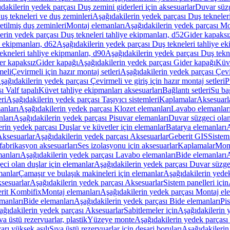
dakilerin yedek parçası Duş zemini giderleri için aksesuarlar
Duvar süz
uş tekneleri ve duş zeminleri
Aşağıdakilerin yedek parçası Duş tekneler
etilmiş duş zeminleri
Montaj elemanları
Aşağıdakilerin yedek parçası Mo
erin yedek parçası Duş tekneleri tahliye ekipmanları, d52
Gider kapaksı
e ekipmanları, d62
Aşağıdakilerin yedek parçası Duş tekneleri tahliye ek
ekneleri tahliye ekipmanları, d90
Aşağıdakilerin yedek parçası Duş tekne
er kapaksız
Gider kapağı
Aşağıdakilerin yedek parçası Gider kapağı
Küve
meli
Çevirmeli için hazır montaj setleri
Aşağıdakilerin yedek parçası Çevir
şağıdakilerin yedek parçası Çevirmeli ve giriş için hazır montaj setleri
P
 Valf tapalı
Küvet tahliye ekipmanları aksesuarları
Bağlantı setleri
Su bağ
eri
Aşağıdakilerin yedek parçası Taşıyıcı sistemleri
Kaplamalar
Aksesuarl
anları
Aşağıdakilerin yedek parçası Klozet elemanları
Lavabo elemanlar
nları
Aşağıdakilerin yedek parçası Pisuvar elemanları
Duvar süzgeci olan
rin yedek parçası Duşlar ve küvetler için elemanlar
Batarya elemanları
A
ksesuarlar
Aşağıdakilerin yedek parçası Aksesuarlar
Geberit GIS
Sistem
fabrikasyon aksesuarları
Ses izolasyonu için aksesuarlar
Kaplamalar
Mont
anları
Aşağıdakilerin yedek parçası Lavabo elemanları
Bide elemanları
A
ci olan duşlar için elemanlar
Aşağıdakilerin yedek parçası Duvar süzgec
manlar
Çamaşır ve bulaşık makineleri için elemanlar
Aşağıdakilerin yedek
sesuarlar
Aşağıdakilerin yedek parçası Aksesuarlar
Sistem panelleri için
rit Kombifix
Montaj elemanları
Aşağıdakilerin yedek parçası Montaj el
manları
Bide elemanları
Aşağıdakilerin yedek parçası Bide elemanları
Pi
ağıdakilerin yedek parçası Aksesuarlar
Sabitlemeler için
Aşağıdakilerin y
a üstü rezervuarlar, plastik
Yüzeye monte
Aşağıdakilerin yedek parças
arı yüksek asılı
Sıva üstü rezervuarlar için deşarj boruları
Aşağıdakilerin 