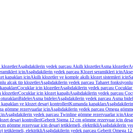
ı klozetler
Aşağıdakilerin yedek parçası Akıllı klozetler
Asma klozetler
Aş
ramikleri için
Aşağıdakilerin yedek parçası Klozet seramikleri için
Akses
et kapakları için
Akıllı klozetler ve komple akıllı klozet sistemleri için
Sa
lu alçak tip klozetler
Aşağıdakilerin yedek parçası Taharet fonksiyonlu 
kapakları
Çocuklar için klozetler
Aşağıdakilerin yedek parçası Çocuklar i
 klozetler
Çocuklar için klozet kapağı
Aşağıdakilerin yedek parçası Çocu
oturakları
Bideler
Asma bideler
Aşağıdakilerin yedek parçası Asma bidel
apakları ve klozet deşarj kontrolleri
Kumanda kapakları
Aşağıdakileri
a gömme rezervuarlar için
Aşağıdakilerin yedek parçası Omega gömme 
çin
Aşağıdakilerin yedek parçası Twinline gömme rezervuarlar için
Akse
ozet deşarj kontrolleri
Geberit Sigma 12 cm gömme rezervuar için deşarj 
m gömme rezervuar için deşarj tetiklemeli, elektrikli
Aşağıdakilerin ye
tetiklemeli, elektrikli
Aşağıdakilerin yedek parçası Geberit Omega 12 c