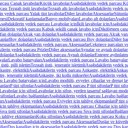
arçası Çanak lavabolar
Küçük lavabolar
Aşağıdakilerin yedek parçası K
çası Tezgah üstü lavabolar
Tezgah altı lavabolar
Aşağıdakilerin yedek pa
in yedek parçası Yalak tipi lavabolar
Diğer lavabolar
Aksesuarlar
Sütunla
mesi
Dekoratif kaplamalar
Banyo mobilyaları
Lavabo alt dolapları
Aşağıda
şağıdakilerin yedek parçası Lavabolar için
İkili lavabolar için
Aşağıdakil
akilerin yedek parçası Kabuk şekilli çanak lavabo için
Dikdörtgen çana
Yan dolaplar
Alçak yan dolaplar
Aşağıdakilerin yedek parçası Alçak yan
laplar
Boy dolapları
Aşağıdakilerin yedek parçası Boy dolapları
Diğer ba
esuarlar
Aşağıdakilerin yedek parçası Aksesuarlar
Çekmece parçaları ve
ilerin yedek parçası Prizler
Diğer aksesuarlar
Aynalar ve aynalı dolaplar
dolaplar
Aşağıdakilerin yedek parçası Aynalı dolaplar
Entegre aydınlatm
yalar
Lavabo bataryaları
Aşağıdakilerin yedek parçası Lavabo bataryalar
stü, pilli işletim
Tezgah üstü, jeneratör işletimli
Aşağıdakilerin yedek par
astre, elektrikli
Aşağıdakilerin yedek parçası Ankastre, elektrikli
Ankastr
e, jeneratör işletimli
Ankastre, iki kollu mikserler
Aşağıdakilerin yedek 
ı Lavabo bataryaları için
Lavabo modülü, evyeler, cihazlar ve drenaj lava
anları
P tipi sifonlar
Aşağıdakilerin yedek parçası P tipi sifonlar
P tipi sif
Lavabolar için sifon
Lavabolar için sifon, yerden tasarruf sağlayan mode
sifonlar
Lavabo bağlantıları
Aşağıdakilerin yedek parçası Lavabo bağlant
arı
Aşağıdakilerin yedek parçası Eviyeler için tahliye ekipmanları
P tipi 
için tahliye ekipmanları
Aşağıdakilerin yedek parçası Cihazlar için tahli
Sıva üstü sifonlar
Aşağıdakilerin yedek parçası Sıva üstü sifonlar
Bağlant
n tahliye ekipmanları
Koku sifonları
Aşağıdakilerin yedek parçası Koku s
ı
Aksesuarlar
Aşağıdakilerin yedek parçası Aksesuarlar
Duşlar ve küvetl
lları
Duş kanalları için aksesuarlar
Aşağıdakilerin yedek parçası Duş kana