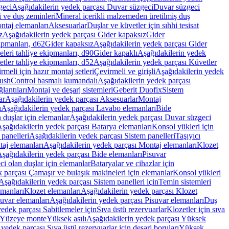
geci
Aşağıdakilerin yedek parçası Duvar süzgeci
Duvar süzgeci
i ve duş zeminleri
Mineral içerikli malzemeden üretilmiş duş
ntaj elemanları
Aksesuarlar
Duşlar ve küvetler için sıhhi tesisat
z
Aşağıdakilerin yedek parçası Gider kapaksız
Gider
ipmanları, d62
Gider kapaksız
Aşağıdakilerin yedek parçası Gider
leri tahliye ekipmanları, d90
Gider kapaklı
Aşağıdakilerin yedek
tler tahliye ekipmanları, d52
Aşağıdakilerin yedek parçası Küvetler
meli için hazır montaj setleri
Çevirmeli ve girişli
Aşağıdakilerin yedek
ushControl basmalı kumandalı
Aşağıdakilerin yedek parçası
lantıları
Montaj ve deşarj sistemleri
Geberit Duofix
Sistem
ar
Aşağıdakilerin yedek parçası Aksesuarlar
Montaj
ı
Aşağıdakilerin yedek parçası Lavabo elemanları
Bide
 duşlar için elemanlar
Aşağıdakilerin yedek parçası Duvar süzgeci
şağıdakilerin yedek parçası Batarya elemanları
Konsol yükleri için
 panelleri
Aşağıdakilerin yedek parçası Sistem panelleri
Taşıyıcı
aj elemanları
Aşağıdakilerin yedek parçası Montaj elemanları
Klozet
şağıdakilerin yedek parçası Bide elemanları
Pisuvar
i olan duşlar için elemanlar
Bataryalar ve cihazlar için
 parçası Çamaşır ve bulaşık makineleri için elemanlar
Konsol yükleri
Aşağıdakilerin yedek parçası Sistem panelleri için
Temin sistemleri
emanları
Klozet elemanları
Aşağıdakilerin yedek parçası Klozet
suvar elemanları
Aşağıdakilerin yedek parçası Pisuvar elemanları
Duş
edek parçası Sabitlemeler için
Sıva üstü rezervuarlar
Klozetler için sıva
ı Yüzeye monte
Yüksek asılı
Aşağıdakilerin yedek parçası Yüksek
yedek parçası Sıva üstü rezervuarlar için deşarj boruları
Yüksek