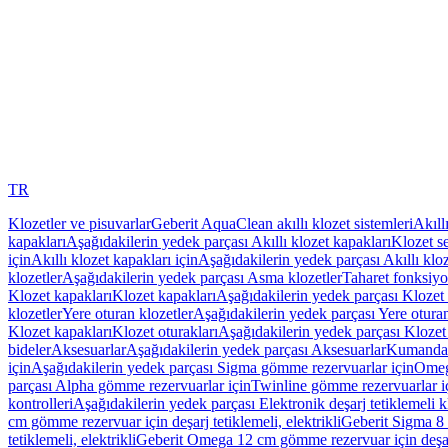
TR
Klozetler ve pisuvarlar
Geberit AquaClean akıllı klozet sistemleri
Akıll
kapakları
Aşağıdakilerin yedek parçası Akıllı klozet kapakları
Klozet se
için
Akıllı klozet kapakları için
Aşağıdakilerin yedek parçası Akıllı kloz
klozetler
Aşağıdakilerin yedek parçası Asma klozetler
Taharet fonksiyon
Klozet kapakları
Klozet kapakları
Aşağıdakilerin yedek parçası Klozet 
klozetler
Yere oturan klozetler
Aşağıdakilerin yedek parçası Yere oturan
Klozet kapakları
Klozet oturakları
Aşağıdakilerin yedek parçası Klozet 
bideler
Aksesuarlar
Aşağıdakilerin yedek parçası Aksesuarlar
Kumanda k
için
Aşağıdakilerin yedek parçası Sigma gömme rezervuarlar için
Omeg
parçası Alpha gömme rezervuarlar için
Twinline gömme rezervuarlar i
kontrolleri
Aşağıdakilerin yedek parçası Elektronik deşarj tetiklemeli kl
cm gömme rezervuar için deşarj tetiklemeli, elektrikli
Geberit Sigma 8 c
tetiklemeli, elektrikli
Geberit Omega 12 cm gömme rezervuar için deşarj 