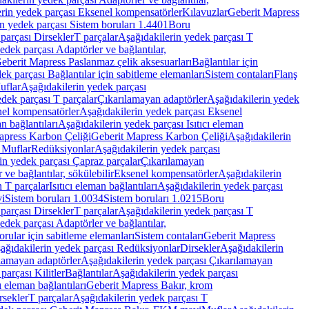
rin yedek parçası Eksenel kompensatörler
Kılavuzlar
Geberit Mapress
n yedek parçası Sistem boruları 1.4401
Boru
parçası Dirsekler
T parçalar
Aşağıdakilerin yedek parçası T
edek parçası Adaptörler ve bağlantılar,
eberit Mapress Paslanmaz çelik aksesuarları
Bağlantılar için
ek parçası Bağlantılar için sabitleme elemanları
Sistem contaları
Flanş
uflar
Aşağıdakilerin yedek parçası
dek parçası T parçalar
Çıkarılamayan adaptörler
Aşağıdakilerin yedek
el kompensatörler
Aşağıdakilerin yedek parçası Eksenel
an bağlantıları
Aşağıdakilerin yedek parçası Isıtıcı eleman
apress Karbon Çeliği
Geberit Mapress Karbon Çeliği
Aşağıdakilerin
 Muflar
Redüksiyonlar
Aşağıdakilerin yedek parçası
in yedek parçası Çapraz parçalar
Çıkarılamayan
ve bağlantılar, sökülebilir
Eksenel kompensatörler
Aşağıdakilerin
n T parçalar
Isıtıcı eleman bağlantıları
Aşağıdakilerin yedek parçası
vi
Sistem boruları 1.0034
Sistem boruları 1.0215
Boru
parçası Dirsekler
T parçalar
Aşağıdakilerin yedek parçası T
edek parçası Adaptörler ve bağlantılar,
orular için sabitleme elemanları
Sistem contaları
Geberit Mapress
ağıdakilerin yedek parçası Redüksiyonlar
Dirsekler
Aşağıdakilerin
lamayan adaptörler
Aşağıdakilerin yedek parçası Çıkarılamayan
parçası Kilitler
Bağlantılar
Aşağıdakilerin yedek parçası
ı eleman bağlantıları
Geberit Mapress Bakır, krom
rsekler
T parçalar
Aşağıdakilerin yedek parçası T