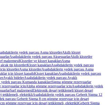
ağıdakilerin yedek parçası Asma klozetler
Akıllı klozet
uarlar
Aşağıdakilerin yedek parçası Aksesuarlar
Akıllı klozetler
rf malzemesi
Klozetler ve klozet kapakları
Asma
alçak tip klozetler
Klozet kapakları
Aşağıdakilerin yedek parçası
çin klozetler
Asma klozetler
Aşağıdakilerin yedek parçası Asma
klar için klozet kapağı
Klozet kapakları
Aşağıdakilerin yedek parçası
er
Ayaklı bideler
Aşağıdakilerin yedek parçası Ayaklı
n yedek parçası Kumanda kapakları
Sigma gömme rezervuarlar
rezervuarlar için
Alpha gömme rezervuarlar için
Aşağıdakilerin yedek
suarlar
Sarf malzemesi
Elektronik deşarj tetiklemeli klozet deşarj
tetiklemeli, elektrikli
Aşağıdakilerin yedek parçası Geberit Sigma 12
dek parçası Geberit Sigma 8 cm gömme rezervuar için deşarj
m gömme rezervuar için deşarj tetiklemeli, elektrikli
Geberit Sigma