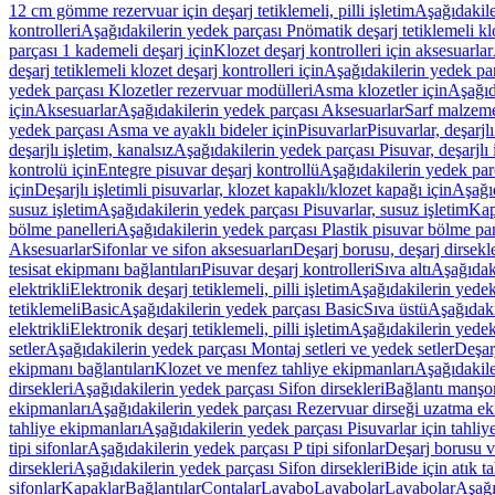
12 cm gömme rezervuar için deşarj tetiklemeli, pilli işletim
Aşağıdakile
kontrolleri
Aşağıdakilerin yedek parçası Pnömatik deşarj tetiklemeli klo
parçası 1 kademeli deşarj için
Klozet deşarj kontrolleri için aksesuarlar
deşarj tetiklemeli klozet deşarj kontrolleri için
Aşağıdakilerin yedek parç
yedek parçası Klozetler rezervuar modülleri
Asma klozetler için
Aşağıd
için
Aksesuarlar
Aşağıdakilerin yedek parçası Aksesuarlar
Sarf malzem
yedek parçası Asma ve ayaklı bideler için
Pisuvarlar
Pisuvarlar, deşarjlı
deşarjlı işletim, kanalsız
Aşağıdakilerin yedek parçası Pisuvar, deşarjlı 
kontrolü için
Entegre pisuvar deşarj kontrollü
Aşağıdakilerin yedek parç
için
Deşarjlı işletimli pisuvarlar, klozet kapaklı/klozet kapağı için
Aşağıd
susuz işletim
Aşağıdakilerin yedek parçası Pisuvarlar, susuz işletim
Kap
bölme panelleri
Aşağıdakilerin yedek parçası Plastik pisuvar bölme pan
Aksesuarlar
Sifonlar ve sifon aksesuarları
Deşarj borusu, deşarj dirsekle
tesisat ekipmanı bağlantıları
Pisuvar deşarj kontrolleri
Sıva altı
Aşağıdaki
elektrikli
Elektronik deşarj tetiklemeli, pilli işletim
Aşağıdakilerin yedek 
tetiklemeli
Basic
Aşağıdakilerin yedek parçası Basic
Sıva üstü
Aşağıdaki
elektrikli
Elektronik deşarj tetiklemeli, pilli işletim
Aşağıdakilerin yedek 
setler
Aşağıdakilerin yedek parçası Montaj setleri ve yedek setler
Deşarj
ekipmanı bağlantıları
Klozet ve menfez tahliye ekipmanları
Aşağıdakile
dirsekleri
Aşağıdakilerin yedek parçası Sifon dirsekleri
Bağlantı manşo
ekipmanları
Aşağıdakilerin yedek parçası Rezervuar dirseği uzatma ek
tahliye ekipmanları
Aşağıdakilerin yedek parçası Pisuvarlar için tahliy
tipi sifonlar
Aşağıdakilerin yedek parçası P tipi sifonlar
Deşarj borusu v
dirsekleri
Aşağıdakilerin yedek parçası Sifon dirsekleri
Bide için atık t
sifonlar
Kapaklar
Bağlantılar
Contalar
Lavabo
Lavabolar
Lavabolar
Aşağı