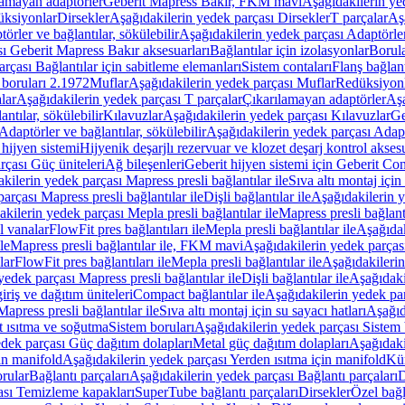
lamayan adaptörler
Geberit Mapress Bakır, FKM mavi
Aşağıdakilerin y
üksiyonlar
Dirsekler
Aşağıdakilerin yedek parçası Dirsekler
T parçalar
Aş
örler ve bağlantılar, sökülebilir
Aşağıdakilerin yedek parçası Adaptörler 
ı Geberit Mapress Bakır aksesuarları
Bağlantılar için izolasyonlar
Borula
rçası Bağlantılar için sabitleme elemanları
Sistem contaları
Flanş bağlantı
 boruları 2.1972
Muflar
Aşağıdakilerin yedek parçası Muflar
Redüksiyon
lar
Aşağıdakilerin yedek parçası T parçalar
Çıkarılamayan adaptörler
Aşa
ntılar, sökülebilir
Kılavuzlar
Aşağıdakilerin yedek parçası Kılavuzlar
Ge
Adaptörler ve bağlantılar, sökülebilir
Aşağıdakilerin yedek parçası Adaptö
 hijyen sistemi
Hijyenik deşarjlı rezervuar ve klozet deşarj kontrol aksesu
rçası Güç üniteleri
Ağ bileşenleri
Geberit hijyen sistemi için Geberit Co
kilerin yedek parçası Mapress presli bağlantılar ile
Sıva altı montaj için
arçası Mapress presli bağlantılar ile
Dişli bağlantılar ile
Aşağıdakilerin ye
kilerin yedek parçası Mepla presli bağlantılar ile
Mapress presli bağlantı
l vanalar
FlowFit pres bağlantıları ile
Mepla presli bağlantılar ile
Aşağıdak
le
Mapress presli bağlantılar ile, FKM mavi
Aşağıdakilerin yedek parças
lar
FlowFit pres bağlantıları ile
Mepla presli bağlantılar ile
Aşağıdakilerin
yedek parçası Mapress presli bağlantılar ile
Dişli bağlantılar ile
Aşağıdakil
iriş ve dağıtım üniteleri
Compact bağlantılar ile
Aşağıdakilerin yedek par
apress presli bağlantılar ile
Sıva altı montaj için su sayacı hatları
Aşağıda
 ısıtma ve soğutma
Sistem boruları
Aşağıdakilerin yedek parçası Sistem 
dek parçası Güç dağıtım dolapları
Metal güç dağıtım dolapları
Aşağıdaki
in manifold
Aşağıdakilerin yedek parçası Yerden ısıtma için manifold
Kür
rular
Bağlantı parçaları
Aşağıdakilerin yedek parçası Bağlantı parçaları
D
ası Temizleme kapakları
SuperTube bağlantı parçaları
Dirsekler
Özel bağl