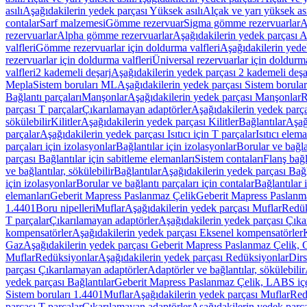
asılı
Aşağıdakilerin yedek parçası Yüksek asılı
Alçak ve yarı yüksek ası
contalar
Sarf malzemesi
Gömme rezervuar
Sigma gömme rezervuarlar
A
rezervuarlar
Alpha gömme rezervuarlar
Aşağıdakilerin yedek parçası 
valfleri
Gömme rezervuarlar için doldurma valfleri
Aşağıdakilerin yede
rezervuarlar için doldurma valfleri
Üniversal rezervuarlar için doldurma
valfleri
2 kademeli deşarj
Aşağıdakilerin yedek parçası 2 kademeli deşa
Mepla
Sistem boruları ML
Aşağıdakilerin yedek parçası Sistem borula
Bağlantı parçaları
Manşonlar
Aşağıdakilerin yedek parçası Manşonlar
R
parçası T parçalar
Çıkarılamayan adaptörler
Aşağıdakilerin yedek parç
sökülebilir
Kilitler
Aşağıdakilerin yedek parçası Kilitler
Bağlantılar
Aşağ
parçalar
Aşağıdakilerin yedek parçası Isıtıcı için T parçalar
Isıtıcı elem
parçaları için izolasyonlar
Bağlantılar için izolasyonlar
Borular ve bağlan
parçası Bağlantılar için sabitleme elemanları
Sistem contaları
Flanş bağla
ve bağlantılar, sökülebilir
Bağlantılar
Aşağıdakilerin yedek parçası Bağl
için izolasyonlar
Borular ve bağlantı parçaları için contalar
Bağlantılar 
elemanları
Geberit Mapress Paslanmaz Çelik
Geberit Mapress Paslanm
1.4401
Boru nipelleri
Muflar
Aşağıdakilerin yedek parçası Muflar
Redük
T parçalar
Çıkarılamayan adaptörler
Aşağıdakilerin yedek parçası Çıka
kompensatörler
Aşağıdakilerin yedek parçası Eksenel kompensatörler
Gaz
Aşağıdakilerin yedek parçası Geberit Mapress Paslanmaz Çelik, 
Muflar
Redüksiyonlar
Aşağıdakilerin yedek parçası Redüksiyonlar
Dirs
parçası Çıkarılamayan adaptörler
Adaptörler ve bağlantılar, sökülebilir
yedek parçası Bağlantılar
Geberit Mapress Paslanmaz Çelik, LABS iç
Sistem boruları 1.4401
Muflar
Aşağıdakilerin yedek parçası Muflar
Red
parçası T parçalar
Çıkarılamayan adaptörler
Aşağıdakilerin yedek parç