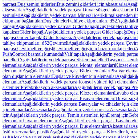
parçası Duş zemini giderleri
Duş zemini giderleri için aksesuarlar
Aşağı
aksesuarları
Aşağıdakilerin yedek parçası Duvar süzgeci aksesuarları
D
zeminleri
Aşağıdakilerin yedek parçası Mineral içerikli malzemeden ür
ekipmanı bağlantıları
Duş tekneleri tahliye ekipmanları, d52
Aşağıdakil
kapağı
Aşağıdakilerin yedek parçası Gider kapağı
Duş tekneleri tahliy
kapaksız
Gider kapağı
Aşağıdakilerin yedek parçası Gider kapağı
Duş t
parçası Gider kapaklı
Gider kapaksız
Aşağıdakilerin yedek parçası Gid
tahliye ekipmanları, d52
Çevirmeli
Aşağıdakilerin yedek parçası Çevir
parçası Çevirmeli ve girişli
Çevirmeli ve giriş için hazır montaj setleri
A
PushControl basmalı kumandalı
Valf tapalı
Aşağıdakilerin yedek parçası
panelleri
Aşağıdakilerin yedek parçası Sistem panelleri
Taşıyıcı sisteml
elemanları
Aşağıdakilerin yedek parçası Montaj elemanları
Klozet elem
elemanları
Aşağıdakilerin yedek parçası Bide elemanları
Pisuvar elema
olan duşlar için elemanlar
Duşlar ve küvetler için elemanlar
Aşağıdakile
elemanlar
Aşağıdakilerin yedek parçası Konsol yükleri için elemanlar
A
sistemleri
Prefabrikasyon aksesuarları
Aşağıdakilerin yedek parçası Pre
elemanları
Aşağıdakilerin yedek parçası Klozet elemanları
Lavabo elem
elemanları
Aşağıdakilerin yedek parçası Pisuvar elemanları
Duvar süzge
elemanlar
Aşağıdakilerin yedek parçası Bataryalar ve cihazlar için ele
için elemanlar
Aksesuarlar
Aşağıdakilerin yedek parçası Aksesuarlar
Ak
için
Aşağıdakilerin yedek parçası Temin sistemleri için
Drenaj için
Gebe
elemanları
Lavabo elemanları
Aşağıdakilerin yedek parçası Lavabo ele
elemanları
Aşağıdakilerin yedek parçası Duş elemanları
Aksesuarlar
Aş
üstü rezervuarlar, plastik
Aşağıdakilerin yedek parçası Klozetler için sıv
asılı
Alçak ve yarı yüksek asılı
Aşağıdakilerin yedek parçası Alçak ve y