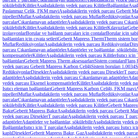
sökülebilir
Kilitler
Aşağıdakilerin yedek parçası Kilitler
Bağlantılar
Aşağ
Paslanmaz Çelik, FKM mavi
Aşağıdakilerin yedek parçası Geberit 
nipelleri
Muflar
Aşağıdakilerin yedek parçası Muflar
Redüksiyonlar
Aşa
parçalar
Çıkarılamayan adaptörler
Aşağıdakilerin yedek parçası Çıkarı
sökülebilir
Kilitler
Aşağıdakilerin yedek parçası Kilitler
Kılavuzlar
Geber
izolasyonlar
Borular ve bağlantı parçaları için contalar
Borular için sab
bağlantıları için cıvata setleri
Geberit Mapress Therm
Therm sistem bor
Muflar
Redüksiyonlar
Aşağıdakilerin yedek parçası Redüksiyonlar
Dirs
parçası Çıkarılamayan adaptörler
Adaptörler ve bağlantılar, sökülebilir
kompensatörler
Kilitler
Aşağıdakilerin yedek parçası Kilitler
Isıtıcı için
bağlantıları
Geberit Mapress Therm aksesuarları
Sistem contaları
Flanş b
yedek parçası Geberit Mapress Karbon Çeliği
Sistem boruları 1.0034
S
Redüksiyonlar
Dirsekler
Aşağıdakilerin yedek parçası Dirsekler
T parça
adaptörler
Aşağıdakilerin yedek parçası Çıkarılamayan adaptörler
Adapt
yedek parçası Eksenel kompensatörler
Kilitler
Aşağıdakilerin yedek par
Isıtıcı eleman bağlantıları
Geberit Mapress Karbon Çeliği, FKM mavi
A
nipelleri
Muflar
Aşağıdakilerin yedek parçası Muflar
Redüksiyonlar
Aşa
parçalar
Çıkarılamayan adaptörler
Aşağıdakilerin yedek parçası Çıkarı
sökülebilir
Kilitler
Aşağıdakilerin yedek parçası Kilitler
Geberit Mapress
Bakır
Geberit Mapress Bakır
Aşağıdakilerin yedek parçası Geberit Ma
yedek parçası Dirsekler
T parçalar
Aşağıdakilerin yedek parçası T parç
adaptörler
Adaptörler ve bağlantılar, sökülebilir
Aşağıdakilerin yedek pa
Bağlantılar
Isıtıcı için T parçalar
Aşağıdakilerin yedek parçası Isıtıcı iç
kaplı
Dirsekler
Geberit Mapress Bakır, Gaz
Aşağıdakilerin yedek parça