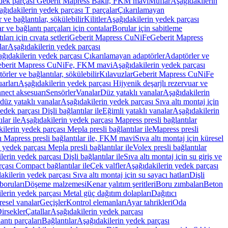
edek parçası Geberit Mapress Bakır, FKM mavi
Muflar
Aşağıdakilerin
ağıdakilerin yedek parçası T parçalar
Çıkarılamayan
ve bağlantılar, sökülebilir
Kilitler
Aşağıdakilerin yedek parçası
r ve bağlantı parçaları için contalar
Borular için sabitleme
ları için cıvata setleri
Geberit Mapress CuNiFe
Geberit Mapress
lar
Aşağıdakilerin yedek parçası
ğıdakilerin yedek parçası Çıkarılamayan adaptörler
Adaptörler ve
berit Mapress CuNiFe, FKM mavi
Aşağıdakilerin yedek parçası
rler ve bağlantılar, sökülebilir
Kılavuzlar
Geberit Mapress CuNiFe
arları
Aşağıdakilerin yedek parçası Hijyenik deşarjlı rezervuar ve
nnect aksesuarı
Sensörler
Vanalar
Düz yataklı vanalar
Aşağıdakilerin
 düz yataklı vanalar
Aşağıdakilerin yedek parçası Sıva altı montaj için
dek parçası Dişli bağlantılar ile
Eğimli yataklı vanalar
Aşağıdakilerin
lar ile
Aşağıdakilerin yedek parçası Mapress presli bağlantılar
ilerin yedek parçası Mepla presli bağlantılar ile
Mapress presli
ı Mapress presli bağlantılar ile, FKM mavi
Sıva altı montaj için küresel
 yedek parçası Mepla presli bağlantılar ile
Volex presli bağlantılar
erin yedek parçası Dişli bağlantılar ile
Sıva altı montaj için su giriş ve
çası Compact bağlantılar ile
Çek valfler
Aşağıdakilerin yedek parçası
kilerin yedek parçası Sıva altı montaj için su sayacı hatları
Dişli
boruları
Döşeme malzemesi
Kenar yalıtım şeritleri
Boru zımbaları
Beton
lerin yedek parçası Metal güç dağıtım dolapları
Dağıtıcı
esel vanalar
Geçişler
Kontrol elemanları
Ayar tahrikleri
Oda
irsekler
Çatallar
Aşağıdakilerin yedek parçası
antı parçaları
Bağlantılar
Aşağıdakilerin yedek parçası