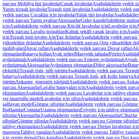
parçası Mobilya tipi lavabolar
Çanak lavabolar
Aşağıdakilerin yedek p
Yarım tezgah lavabolar
Tezgah üstü lavabolar
Aşağıdakilerin yedek par
yedek parçası Çocuklar için lavabolar
Yalak tipi lavabolar
Aşağıdakiler
yedek parçası Yarım ayaklar
Aksesuarlar
Gider kapağı
Sabitleme malze
için
Aşağıdakilerin yedek parçası Küçük lavabolar için
Lavabolar için
A
yedek parçası Lavabo tezgahları
Kabuk şekilli çanak lavabo için
Aşağıd
için
Tezgah üstü lavabo için
Yan dolaplar
Aşağıdakilerin yedek parçası 
yükseklikte dolaplar
Aşağıdakilerin yedek parçası Orta yükseklikte do
mobilyaları
Duvar rafları
Aşağıdakilerin yedek parçası Duvar rafları
Aks
elemanları
Batarya kolları
Ayak setleri
Manyetik tahtalar
Prizler
Aşağıdak
aydınlatmalı
Aşağıdakilerin yedek parçası Entegre aydınlatmalı
Aynalı 
aydınlatmalı
Aksesuarlar
Aydınlatma elemanları
Diğer aksesuarlar
Batar
elektrikli
Tezgah üstü, pilli işletim
Aşağıdakilerin yedek parçası Tezgah ü
batarya
Aşağıdakilerin yedek parçası Tezgah üstü, tek kollu batarya
Ank
işletim
Ankastre, jeneratör işletimli
Aşağıdakilerin yedek parçası Ankastr
parçası Aksesuarlar
Lavabo bataryaları için
Aşağıdakilerin yedek parças
ekipmanları
Aşağıdakilerin yedek parçası Lavabolar için tahliye ekipm
yer tasarruflu model
Lavabolar için sifon
Aşağıdakilerin yedek parçası 
sağlayan model
Gömme sifonlar
Aşağıdakilerin yedek parçası Gömme 
Bağlantılar
Contalar
Uzatma ekipmanları
Eviyeler için tahliye ekipmanl
sifonlar
Aksesuarlar
Aşağıdakilerin yedek parçası Aksesuarlar
Cihazlar 
sifonlar
Gömme sifonlar
Aşağıdakilerin yedek parçası Gömme sifonlar
tahliye ekipmanları
Aşağıdakilerin yedek parçası Drenaj lavaboları içi
manşonu
Tahliye vanaları
Aşağıdakilerin yedek parçası Tahliye vanalar
için zemin drenajı
Duş kanalları
Aşağıdakilerin yedek parçası Duş kana