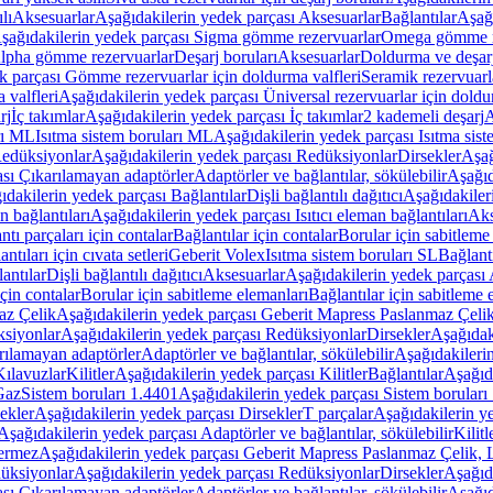
lı
Aksesuarlar
Aşağıdakilerin yedek parçası Aksesuarlar
Bağlantılar
Aşağı
şağıdakilerin yedek parçası Sigma gömme rezervuarlar
Omega gömme r
Alpha gömme rezervuarlar
Deşarj boruları
Aksesuarlar
Doldurma ve deşarj
k parçası Gömme rezervuarlar için doldurma valfleri
Seramik rezervuarla
 valfleri
Aşağıdakilerin yedek parçası Üniversal rezervuarlar için doldu
rj
İç takımlar
Aşağıdakilerin yedek parçası İç takımlar
2 kademeli deşarj
A
rı ML
Isıtma sistem boruları ML
Aşağıdakilerin yedek parçası Isıtma sis
edüksiyonlar
Aşağıdakilerin yedek parçası Redüksiyonlar
Dirsekler
Aşağ
ası Çıkarılamayan adaptörler
Adaptörler ve bağlantılar, sökülebilir
Aşağıd
ıdakilerin yedek parçası Bağlantılar
Dişli bağlantılı dağıtıcı
Aşağıdakileri
an bağlantıları
Aşağıdakilerin yedek parçası Isıtıcı eleman bağlantıları
Aks
tı parçaları için contalar
Bağlantılar için contalar
Borular için sabitleme
ntıları için cıvata setleri
Geberit Volex
Isıtma sistem boruları SL
Bağlantı
antılar
Dişli bağlantılı dağıtıcı
Aksesuarlar
Aşağıdakilerin yedek parçası 
için contalar
Borular için sabitleme elemanları
Bağlantılar için sabitleme 
az Çelik
Aşağıdakilerin yedek parçası Geberit Mapress Paslanmaz Çeli
siyonlar
Aşağıdakilerin yedek parçası Redüksiyonlar
Dirsekler
Aşağıdak
rılamayan adaptörler
Adaptörler ve bağlantılar, sökülebilir
Aşağıdakilerin
Kılavuzlar
Kilitler
Aşağıdakilerin yedek parçası Kilitler
Bağlantılar
Aşağıda
Gaz
Sistem boruları 1.4401
Aşağıdakilerin yedek parçası Sistem boruları
ekler
Aşağıdakilerin yedek parçası Dirsekler
T parçalar
Aşağıdakilerin ye
Aşağıdakilerin yedek parçası Adaptörler ve bağlantılar, sökülebilir
Kilitl
ermez
Aşağıdakilerin yedek parçası Geberit Mapress Paslanmaz Çelik
üksiyonlar
Aşağıdakilerin yedek parçası Redüksiyonlar
Dirsekler
Aşağıda
ası Çıkarılamayan adaptörler
Adaptörler ve bağlantılar, sökülebilir
Aşağıd