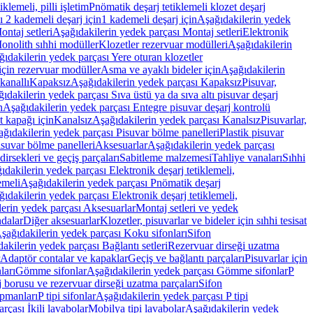
lemeli, pilli işletim
Pnömatik deşarj tetiklemeli klozet deşarj
 2 kademeli deşarj için
1 kademeli deşarj için
Aşağıdakilerin yedek
ontaj setleri
Aşağıdakilerin yedek parçası Montaj setleri
Elektronik
onolith sıhhi modüller
Klozetler rezervuar modülleri
Aşağıdakilerin
ıdakilerin yedek parçası Yere oturan klozetler
için rezervuar modüller
Asma ve ayaklı bideler için
Aşağıdakilerin
kanallı
Kapaksız
Aşağıdakilerin yedek parçası Kapaksız
Pisuvar,
ıdakilerin yedek parçası Sıva üstü ya da sıva altı pisuvar deşarj
n
Aşağıdakilerin yedek parçası Entegre pisuvar deşarj kontrolü
t kapağı için
Kanalsız
Aşağıdakilerin yedek parçası Kanalsız
Pisuvarlar,
ğıdakilerin yedek parçası Pisuvar bölme panelleri
Plastik pisuvar
suvar bölme panelleri
Aksesuarlar
Aşağıdakilerin yedek parçası
irsekleri ve geçiş parçaları
Sabitleme malzemesi
Tahliye vanaları
Sıhhi
ıdakilerin yedek parçası Elektronik deşarj tetiklemeli,
emeli
Aşağıdakilerin yedek parçası Pnömatik deşarj
ıdakilerin yedek parçası Elektronik deşarj tetiklemeli,
erin yedek parçası Aksesuarlar
Montaj setleri ve yedek
dalar
Diğer aksesuarlar
Klozetler, pisuvarlar ve bideler için sıhhi tesisat
şağıdakilerin yedek parçası Koku sifonları
Sifon
akilerin yedek parçası Bağlantı setleri
Rezervuar dirseği uzatma
Adaptör contalar ve kapaklar
Geçiş ve bağlantı parçaları
Pisuvarlar için
ları
Gömme sifonlar
Aşağıdakilerin yedek parçası Gömme sifonlar
P
 borusu ve rezervuar dirseği uzatma parçaları
Sifon
ipmanları
P tipi sifonlar
Aşağıdakilerin yedek parçası P tipi
rçası İkili lavabolar
Mobilya tipi lavabolar
Aşağıdakilerin yedek