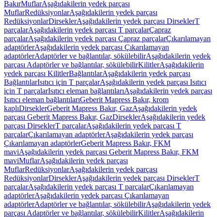
Bakır
Muflar
Aşağıdakilerin yedek parçası
Muflar
Redüksiyonlar
Aşağıdakilerin yedek parçası
Redüksiyonlar
Dirsekler
Aşağıdakilerin yedek parçası Dirsekler
T
parçalar
Aşağıdakilerin yedek parçası T parçalar
Çapraz
parçalar
Aşağıdakilerin yedek parçası Çapraz parçalar
Çıkarılamayan
adaptörler
Aşağıdakilerin yedek parçası Çıkarılamayan
adaptörler
Adaptörler ve bağlantılar, sökülebilir
Aşağıdakilerin yedek
parçası Adaptörler ve bağlantılar, sökülebilir
Kilitler
Aşağıdakilerin
yedek parçası Kilitler
Bağlantılar
Aşağıdakilerin yedek parçası
Bağlantılar
Isıtıcı için T parçalar
Aşağıdakilerin yedek parçası Isıtıcı
için T parçalar
Isıtıcı eleman bağlantıları
Aşağıdakilerin yedek parçası
Isıtıcı eleman bağlantıları
Geberit Mapress Bakır, krom
kaplı
Dirsekler
Geberit Mapress Bakır, Gaz
Aşağıdakilerin yedek
parçası Geberit Mapress Bakır, Gaz
Dirsekler
Aşağıdakilerin yedek
parçası Dirsekler
T parçalar
Aşağıdakilerin yedek parçası T
parçalar
Çıkarılamayan adaptörler
Aşağıdakilerin yedek parçası
Çıkarılamayan adaptörler
Geberit Mapress Bakır, FKM
mavi
Aşağıdakilerin yedek parçası Geberit Mapress Bakır, FKM
mavi
Muflar
Aşağıdakilerin yedek parçası
Muflar
Redüksiyonlar
Aşağıdakilerin yedek parçası
Redüksiyonlar
Dirsekler
Aşağıdakilerin yedek parçası Dirsekler
T
parçalar
Aşağıdakilerin yedek parçası T parçalar
Çıkarılamayan
adaptörler
Aşağıdakilerin yedek parçası Çıkarılamayan
adaptörler
Adaptörler ve bağlantılar, sökülebilir
Aşağıdakilerin yedek
parçası Adaptörler ve bağlantılar, sökülebilir
Kilitler
Aşağıdakilerin