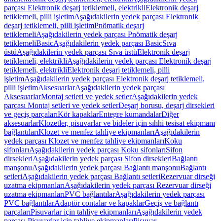
parçası Elektronik deşarj tetiklemeli, elektrikli
Elektronik deşarj
tetiklemeli, pilli işletim
Aşağıdakilerin yedek parçası Elektronik
deşarj tetiklemeli, pilli işletim
Pnömatik deşarj
tetiklemeli
Aşağıdakilerin yedek parçası Pnömatik deşarj
tetiklemeli
Basic
Aşağıdakilerin yedek parçası Basic
Sıva
üstü
Aşağıdakilerin yedek parçası Sıva üstü
Elektronik deşarj
tetiklemeli, elektrikli
Aşağıdakilerin yedek parçası Elektronik deşarj
tetiklemeli, elektrikli
Elektronik deşarj tetiklemeli, pilli
işletim
Aşağıdakilerin yedek parçası Elektronik deşarj tetiklemeli,
pilli işletim
Aksesuarlar
Aşağıdakilerin yedek parçası
Aksesuarlar
Montaj setleri ve yedek setler
Aşağıdakilerin yedek
parçası Montaj setleri ve yedek setler
Deşarj borusu, deşarj dirsekleri
ve geçiş parçaları
Kör kapaklar
Entegre kumandalar
Diğer
aksesuarlar
Klozetler, pisuvarlar ve bideler için sıhhi tesisat ekipmanı
bağlantıları
Klozet ve menfez tahliye ekipmanları
Aşağıdakilerin
yedek parçası Klozet ve menfez tahliye ekipmanları
Koku
sifonları
Aşağıdakilerin yedek parçası Koku sifonları
Sifon
dirsekleri
Aşağıdakilerin yedek parçası Sifon dirsekleri
Bağlantı
manşonu
Aşağıdakilerin yedek parçası Bağlantı manşonu
Bağlantı
setleri
Aşağıdakilerin yedek parçası Bağlantı setleri
Rezervuar dirseği
uzatma ekipmanları
Aşağıdakilerin yedek parçası Rezervuar dirseği
uzatma ekipmanları
PVC bağlantılar
Aşağıdakilerin yedek parçası
PVC bağlantılar
Adaptör contalar ve kapaklar
Geçiş ve bağlantı
parçaları
Pisuvarlar için tahliye ekipmanları
Aşağıdakilerin yedek
parçası Pisuvarlar için tahliye ekipmanları
Pisuvar