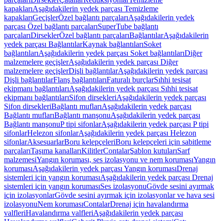
kapakları
Aşağıdakilerin yedek parçası Temizleme
kapakları
Geçişler
Özel bağlantı parçaları
Aşağıdakilerin yedek
parçası Özel bağlantı parçaları
SuperTube bağlantı
parçaları
Dirsekler
Özel bağlantı parçaları
Bağlantılar
Aşağıdakilerin
yedek parçası Bağlantılar
Kaynak bağlantıları
Soket
bağlantıları
Aşağıdakilerin yedek parçası Soket bağlantıları
Diğer
malzemelere geçişler
Aşağıdakilerin yedek parçası Diğer
malzemelere geçişler
Dişli bağlantılar
Aşağıdakilerin yedek parçası
Dişli bağlantılar
Flanş bağlantıları
Faturalı burçlar
Sıhhi tesisat
ekipmanı bağlantıları
Aşağıdakilerin yedek parçası Sıhhi tesisat
ekipmanı bağlantıları
Sifon dirsekleri
Aşağıdakilerin yedek parçası
Sifon dirsekleri
Bağlantı mufları
Aşağıdakilerin yedek parçası
Bağlantı mufları
Bağlantı manşonu
Aşağıdakilerin yedek parçası
Bağlantı manşonu
P tipi sifonlar
Aşağıdakilerin yedek parçası P tipi
sifonlar
Helezon sifonlar
Aşağıdakilerin yedek parçası Helezon
sifonlar
Aksesuarlar
Boru kelepçeleri
Boru kelepçeleri için sabitleme
parçaları
Taşıma kanalları
Kilitler
Contalar
Şablon kutuları
Sarf
malzemesi
Yangın koruması, ses izolasyonu ve nem koruması
Yangın
koruması
Aşağıdakilerin yedek parçası Yangın koruması
Drenaj
sistemleri için yangın koruması
Aşağıdakilerin yedek parçası Drenaj
sistemleri için yangın koruması
Ses izolasyonu
Gövde sesini ayırmak
için izolasyonlar
Gövde sesini ayırmak için izolasyonlar ve hava sesi
izolasyonu
Nem koruması
Contalar
Drenaj için havalandırma
valfleri
Havalandırma valfleri
Aşağıdakilerin yedek parçası