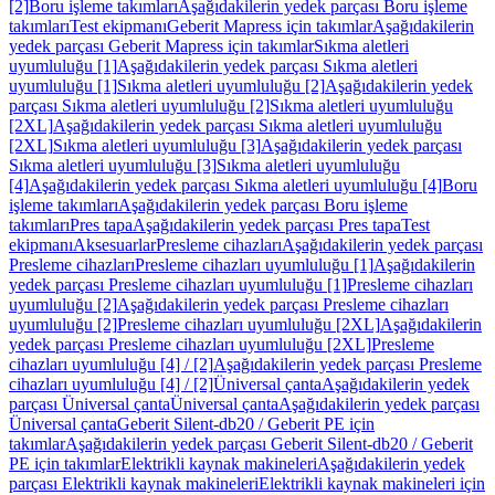
[2]
Boru işleme takımları
Aşağıdakilerin yedek parçası Boru işleme
takımları
Test ekipmanı
Geberit Mapress için takımlar
Aşağıdakilerin
yedek parçası Geberit Mapress için takımlar
Sıkma aletleri
uyumluluğu [1]
Aşağıdakilerin yedek parçası Sıkma aletleri
uyumluluğu [1]
Sıkma aletleri uyumluluğu [2]
Aşağıdakilerin yedek
parçası Sıkma aletleri uyumluluğu [2]
Sıkma aletleri uyumluluğu
[2XL]
Aşağıdakilerin yedek parçası Sıkma aletleri uyumluluğu
[2XL]
Sıkma aletleri uyumluluğu [3]
Aşağıdakilerin yedek parçası
Sıkma aletleri uyumluluğu [3]
Sıkma aletleri uyumluluğu
[4]
Aşağıdakilerin yedek parçası Sıkma aletleri uyumluluğu [4]
Boru
işleme takımları
Aşağıdakilerin yedek parçası Boru işleme
takımları
Pres tapa
Aşağıdakilerin yedek parçası Pres tapa
Test
ekipmanı
Aksesuarlar
Presleme cihazları
Aşağıdakilerin yedek parçası
Presleme cihazları
Presleme cihazları uyumluluğu [1]
Aşağıdakilerin
yedek parçası Presleme cihazları uyumluluğu [1]
Presleme cihazları
uyumluluğu [2]
Aşağıdakilerin yedek parçası Presleme cihazları
uyumluluğu [2]
Presleme cihazları uyumluluğu [2XL]
Aşağıdakilerin
yedek parçası Presleme cihazları uyumluluğu [2XL]
Presleme
cihazları uyumluluğu [4] / [2]
Aşağıdakilerin yedek parçası Presleme
cihazları uyumluluğu [4] / [2]
Üniversal çanta
Aşağıdakilerin yedek
parçası Üniversal çanta
Üniversal çanta
Aşağıdakilerin yedek parçası
Üniversal çanta
Geberit Silent-db20 / Geberit PE için
takımlar
Aşağıdakilerin yedek parçası Geberit Silent-db20 / Geberit
PE için takımlar
Elektrikli kaynak makineleri
Aşağıdakilerin yedek
parçası Elektrikli kaynak makineleri
Elektrikli kaynak makineleri için