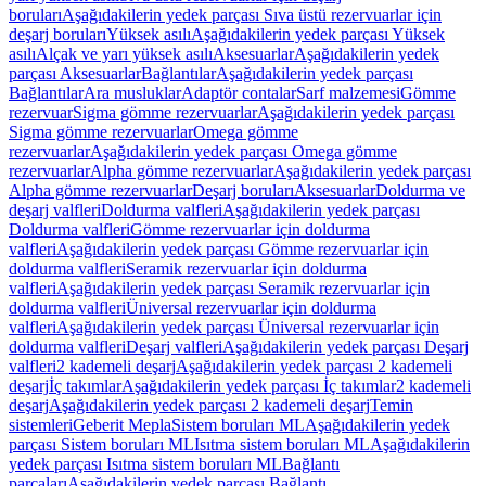
boruları
Aşağıdakilerin yedek parçası Sıva üstü rezervuarlar için
deşarj boruları
Yüksek asılı
Aşağıdakilerin yedek parçası Yüksek
asılı
Alçak ve yarı yüksek asılı
Aksesuarlar
Aşağıdakilerin yedek
parçası Aksesuarlar
Bağlantılar
Aşağıdakilerin yedek parçası
Bağlantılar
Ara musluklar
Adaptör contalar
Sarf malzemesi
Gömme
rezervuar
Sigma gömme rezervuarlar
Aşağıdakilerin yedek parçası
Sigma gömme rezervuarlar
Omega gömme
rezervuarlar
Aşağıdakilerin yedek parçası Omega gömme
rezervuarlar
Alpha gömme rezervuarlar
Aşağıdakilerin yedek parçası
Alpha gömme rezervuarlar
Deşarj boruları
Aksesuarlar
Doldurma ve
deşarj valfleri
Doldurma valfleri
Aşağıdakilerin yedek parçası
Doldurma valfleri
Gömme rezervuarlar için doldurma
valfleri
Aşağıdakilerin yedek parçası Gömme rezervuarlar için
doldurma valfleri
Seramik rezervuarlar için doldurma
valfleri
Aşağıdakilerin yedek parçası Seramik rezervuarlar için
doldurma valfleri
Üniversal rezervuarlar için doldurma
valfleri
Aşağıdakilerin yedek parçası Üniversal rezervuarlar için
doldurma valfleri
Deşarj valfleri
Aşağıdakilerin yedek parçası Deşarj
valfleri
2 kademeli deşarj
Aşağıdakilerin yedek parçası 2 kademeli
deşarj
İç takımlar
Aşağıdakilerin yedek parçası İç takımlar
2 kademeli
deşarj
Aşağıdakilerin yedek parçası 2 kademeli deşarj
Temin
sistemleri
Geberit Mepla
Sistem boruları ML
Aşağıdakilerin yedek
parçası Sistem boruları ML
Isıtma sistem boruları ML
Aşağıdakilerin
yedek parçası Isıtma sistem boruları ML
Bağlantı
parçaları
Aşağıdakilerin yedek parçası Bağlantı