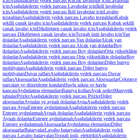
için
Aşağıdakilerin yedek parçası Küçük lavabolar için
Lavabolar
için
Aşağıdakilerin yedek parçası Lavabolar için
İkili lavabolar
için
Aşağıdakilerin yedek parçası İkili lavabolar için
Lavabo
tezgahları
Aşağıdakilerin yedek parçası Lavabo tezgahları
Kabuk
şekilli çanak lavabo için
Aşağıdakilerin yedek parçası Kabuk şekilli
çanak lavabo için
Dikdörtgen çanak lavabo için
Aşağıdakilerin yedek
parçası Dikdörtgen çanak lavabo için
Tezgah üstü lavabo için
Yan
dolaplar
Aşağıdakilerin yedek parçası Yan dolaplar
Alçak yan
dolaplar
Aşağıdakilerin yedek parçası Alçak yan dolaplar
Boy
dolapları
Aşağıdakilerin yedek parçası Boy dolapları
Orta yükseklikte
dolaplar
Aşağıdakilerin yedek parçası Orta yükseklikte dolaplar
Boy
dolapları
Aşağıdakilerin yedek parçası Boy dolapları
Diğer banyo
mobilyaları
Aşağıdakilerin yedek parçası Diğer banyo
mobilyaları
Duvar rafları
Aşağıdakilerin yedek parçası Duvar
rafları
Aksesuarlar
Aşağıdakilerin yedek parçası Aksesuarlar
Çekmece
parçaları ve düzenleme kutuları
Havlu askısı ve havlu
kancası
Aydınlatma elemanları
Batarya kolları
Ayak setleri
Manyetik
tahtalar
Prizler
Aşağıdakilerin yedek parçası Prizler
Diğer
aksesuarlar
Aynalar ve aynalı dolaplar
Ayna
Aşağıdakilerin yedek
parçası Ayna
Entegre aydınlatmalı
Aşağıdakilerin yedek parçası
Entegre aydınlatmalı
Aynalı dolaplar
Aşağıdakilerin yedek parçası
Aynalı dolaplar
Entegre aydınlatmalı
Aşağıdakilerin yedek parçası
Entegre aydınlatmalı
Aksesuarlar
Aydınlatma elemanları
Diğer
aksesuarlar
Bataryalar
Lavabo bataryaları
Aşağıdakilerin yedek
parçası Lavabo bataryaları
Tezgah üstü, elektrikli
Aşağıdakilerin