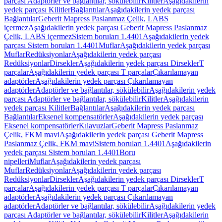
parçası Adaptörler ve bağlantılar, sökülebilir
Kilitler
Aşağıdakilerin
yedek parçası Kilitler
Bağlantılar
Aşağıdakilerin yedek parçası
Bağlantılar
Geberit Mapress Paslanmaz Çelik, LABS
içermez
Aşağıdakilerin yedek parçası Geberit Mapress Paslanmaz
Çelik, LABS içermez
Sistem boruları 1.4401
Aşağıdakilerin yedek
parçası Sistem boruları 1.4401
Muflar
Aşağıdakilerin yedek parçası
Muflar
Redüksiyonlar
Aşağıdakilerin yedek parçası
Redüksiyonlar
Dirsekler
Aşağıdakilerin yedek parçası Dirsekler
T
parçalar
Aşağıdakilerin yedek parçası T parçalar
Çıkarılamayan
adaptörler
Aşağıdakilerin yedek parçası Çıkarılamayan
adaptörler
Adaptörler ve bağlantılar, sökülebilir
Aşağıdakilerin yedek
parçası Adaptörler ve bağlantılar, sökülebilir
Kilitler
Aşağıdakilerin
yedek parçası Kilitler
Bağlantılar
Aşağıdakilerin yedek parçası
Bağlantılar
Eksenel kompensatörler
Aşağıdakilerin yedek parçası
Eksenel kompensatörler
Kılavuzlar
Geberit Mapress Paslanmaz
Çelik, FKM mavi
Aşağıdakilerin yedek parçası Geberit Mapress
Paslanmaz Çelik, FKM mavi
Sistem boruları 1.4401
Aşağıdakilerin
yedek parçası Sistem boruları 1.4401
Boru
nipelleri
Muflar
Aşağıdakilerin yedek parçası
Muflar
Redüksiyonlar
Aşağıdakilerin yedek parçası
Redüksiyonlar
Dirsekler
Aşağıdakilerin yedek parçası Dirsekler
T
parçalar
Aşağıdakilerin yedek parçası T parçalar
Çıkarılamayan
adaptörler
Aşağıdakilerin yedek parçası Çıkarılamayan
adaptörler
Adaptörler ve bağlantılar, sökülebilir
Aşağıdakilerin yedek
parçası Adaptörler ve bağlantılar, sökülebilir
Kilitler
Aşağıdakilerin