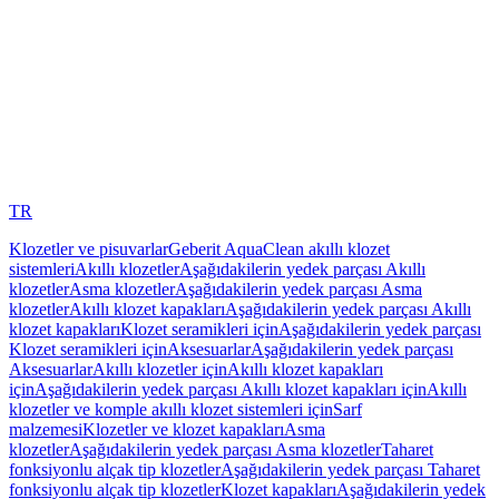
TR
Klozetler ve pisuvarlar
Geberit AquaClean akıllı klozet
sistemleri
Akıllı klozetler
Aşağıdakilerin yedek parçası Akıllı
klozetler
Asma klozetler
Aşağıdakilerin yedek parçası Asma
klozetler
Akıllı klozet kapakları
Aşağıdakilerin yedek parçası Akıllı
klozet kapakları
Klozet seramikleri için
Aşağıdakilerin yedek parçası
Klozet seramikleri için
Aksesuarlar
Aşağıdakilerin yedek parçası
Aksesuarlar
Akıllı klozetler için
Akıllı klozet kapakları
için
Aşağıdakilerin yedek parçası Akıllı klozet kapakları için
Akıllı
klozetler ve komple akıllı klozet sistemleri için
Sarf
malzemesi
Klozetler ve klozet kapakları
Asma
klozetler
Aşağıdakilerin yedek parçası Asma klozetler
Taharet
fonksiyonlu alçak tip klozetler
Aşağıdakilerin yedek parçası Taharet
fonksiyonlu alçak tip klozetler
Klozet kapakları
Aşağıdakilerin yedek