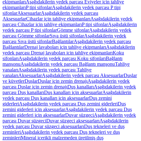
ekipmanları
Aşağıdakilerin yedek parçası Eviyeler için tahliye
ekipmanları
P tipi sifonlar
Aşağıdakilerin yedek parçası P tipi
sifonlar
Aksesuarlar
Aşağıdakilerin yedek parçası
Aksesuarlar
Cihazlar için tahliye ekipmanları
Aşağıdakilerin yedek
parçası Cihazlar için tahliye ekipmanları
P tipi sifonlar
Aşağıdakilerin
yedek parçası P tipi sifonlar
Gömme sifonlar
Aşağıdakilerin yedek
parçası Gömme sifonlar
Sıva üstü sifonlar
Aşağıdakilerin yedek
parçası Sıva üstü sifonlar
Bağlantılar
Aşağıdakilerin yedek parçası
Bağlantılar
Drenaj lavaboları için tahliye ekipmanları
Aşağıdakilerin
yedek parçası Drenaj lavaboları için tahliye ekipmanları
Koku
sifonları
Aşağıdakilerin yedek parçası Koku sifonları
Bağlantı
manşonu
Aşağıdakilerin yedek parçası Bağlantı manşonu
Tahliye
vanaları
Aşağıdakilerin yedek parçası Tahliye
vanaları
Aksesuarlar
Aşağıdakilerin yedek parçası Aksesuarlar
Duşlar
ve küvetler
Duşlar
Duşlar için zemin drenajı
Aşağıdakilerin yedek
parçası Duşlar için zemin drenajı
Duş kanalları
Aşağıdakilerin yedek
parçası Duş kanalları
Duş kanalları için aksesuarlar
Aşağıdakilerin
yedek parçası Duş kanalları için aksesuarlar
Duş zemini
giderleri
Aşağıdakilerin yedek parçası Duş zemini giderleri
Duş
zemini giderleri için aksesuarlar
Aşağıdakilerin yedek parçası Duş
zemini giderleri için aksesuarlar
Duvar süzgeci
Aşağıdakilerin yedek
parçası Duvar süzgeci
Duvar süzgeci aksesuarları
Aşağıdakilerin
yedek parçası Duvar süzgeci aksesuarları
Duş tekneleri ve duş
zeminleri
Aşağıdakilerin yedek parçası Duş tekneleri ve duş
zeminleri
Mineral içerikli malzemeden üretilmiş duş