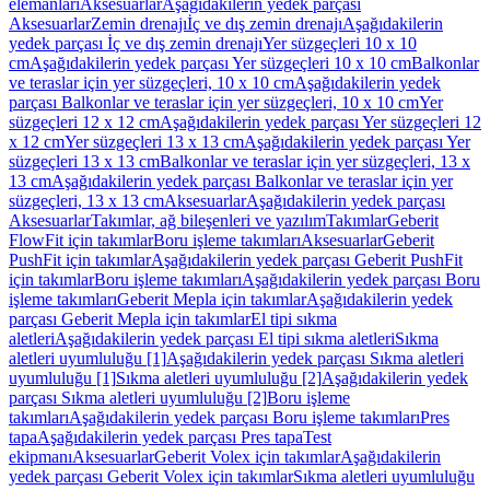
elemanları
Aksesuarlar
Aşağıdakilerin yedek parçası
Aksesuarlar
Zemin drenajı
İç ve dış zemin drenajı
Aşağıdakilerin
yedek parçası İç ve dış zemin drenajı
Yer süzgeçleri 10 x 10
cm
Aşağıdakilerin yedek parçası Yer süzgeçleri 10 x 10 cm
Balkonlar
ve teraslar için yer süzgeçleri, 10 x 10 cm
Aşağıdakilerin yedek
parçası Balkonlar ve teraslar için yer süzgeçleri, 10 x 10 cm
Yer
süzgeçleri 12 x 12 cm
Aşağıdakilerin yedek parçası Yer süzgeçleri 12
x 12 cm
Yer süzgeçleri 13 x 13 cm
Aşağıdakilerin yedek parçası Yer
süzgeçleri 13 x 13 cm
Balkonlar ve teraslar için yer süzgeçleri, 13 x
13 cm
Aşağıdakilerin yedek parçası Balkonlar ve teraslar için yer
süzgeçleri, 13 x 13 cm
Aksesuarlar
Aşağıdakilerin yedek parçası
Aksesuarlar
Takımlar, ağ bileşenleri ve yazılım
Takımlar
Geberit
FlowFit için takımlar
Boru işleme takımları
Aksesuarlar
Geberit
PushFit için takımlar
Aşağıdakilerin yedek parçası Geberit PushFit
için takımlar
Boru işleme takımları
Aşağıdakilerin yedek parçası Boru
işleme takımları
Geberit Mepla için takımlar
Aşağıdakilerin yedek
parçası Geberit Mepla için takımlar
El tipi sıkma
aletleri
Aşağıdakilerin yedek parçası El tipi sıkma aletleri
Sıkma
aletleri uyumluluğu [1]
Aşağıdakilerin yedek parçası Sıkma aletleri
uyumluluğu [1]
Sıkma aletleri uyumluluğu [2]
Aşağıdakilerin yedek
parçası Sıkma aletleri uyumluluğu [2]
Boru işleme
takımları
Aşağıdakilerin yedek parçası Boru işleme takımları
Pres
tapa
Aşağıdakilerin yedek parçası Pres tapa
Test
ekipmanı
Aksesuarlar
Geberit Volex için takımlar
Aşağıdakilerin
yedek parçası Geberit Volex için takımlar
Sıkma aletleri uyumluluğu