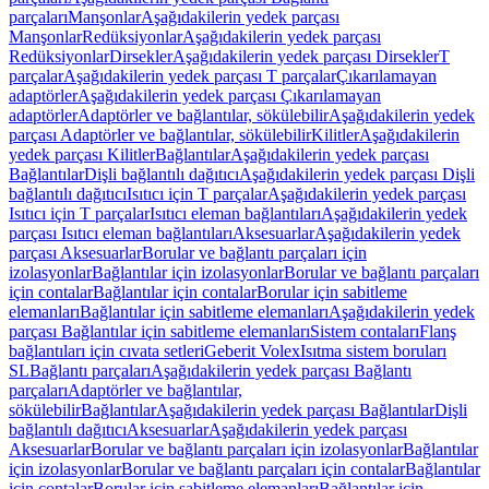
parçaları
Manşonlar
Aşağıdakilerin yedek parçası
Manşonlar
Redüksiyonlar
Aşağıdakilerin yedek parçası
Redüksiyonlar
Dirsekler
Aşağıdakilerin yedek parçası Dirsekler
T
parçalar
Aşağıdakilerin yedek parçası T parçalar
Çıkarılamayan
adaptörler
Aşağıdakilerin yedek parçası Çıkarılamayan
adaptörler
Adaptörler ve bağlantılar, sökülebilir
Aşağıdakilerin yedek
parçası Adaptörler ve bağlantılar, sökülebilir
Kilitler
Aşağıdakilerin
yedek parçası Kilitler
Bağlantılar
Aşağıdakilerin yedek parçası
Bağlantılar
Dişli bağlantılı dağıtıcı
Aşağıdakilerin yedek parçası Dişli
bağlantılı dağıtıcı
Isıtıcı için T parçalar
Aşağıdakilerin yedek parçası
Isıtıcı için T parçalar
Isıtıcı eleman bağlantıları
Aşağıdakilerin yedek
parçası Isıtıcı eleman bağlantıları
Aksesuarlar
Aşağıdakilerin yedek
parçası Aksesuarlar
Borular ve bağlantı parçaları için
izolasyonlar
Bağlantılar için izolasyonlar
Borular ve bağlantı parçaları
için contalar
Bağlantılar için contalar
Borular için sabitleme
elemanları
Bağlantılar için sabitleme elemanları
Aşağıdakilerin yedek
parçası Bağlantılar için sabitleme elemanları
Sistem contaları
Flanş
bağlantıları için cıvata setleri
Geberit Volex
Isıtma sistem boruları
SL
Bağlantı parçaları
Aşağıdakilerin yedek parçası Bağlantı
parçaları
Adaptörler ve bağlantılar,
sökülebilir
Bağlantılar
Aşağıdakilerin yedek parçası Bağlantılar
Dişli
bağlantılı dağıtıcı
Aksesuarlar
Aşağıdakilerin yedek parçası
Aksesuarlar
Borular ve bağlantı parçaları için izolasyonlar
Bağlantılar
için izolasyonlar
Borular ve bağlantı parçaları için contalar
Bağlantılar
için contalar
Borular için sabitleme elemanları
Bağlantılar için