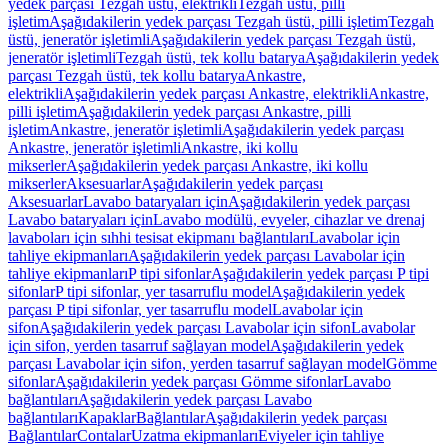
yedek parçası Tezgah üstü, elektrikli
Tezgah üstü, pilli
işletim
Aşağıdakilerin yedek parçası Tezgah üstü, pilli işletim
Tezgah
üstü, jeneratör işletimli
Aşağıdakilerin yedek parçası Tezgah üstü,
jeneratör işletimli
Tezgah üstü, tek kollu batarya
Aşağıdakilerin yedek
parçası Tezgah üstü, tek kollu batarya
Ankastre,
elektrikli
Aşağıdakilerin yedek parçası Ankastre, elektrikli
Ankastre,
pilli işletim
Aşağıdakilerin yedek parçası Ankastre, pilli
işletim
Ankastre, jeneratör işletimli
Aşağıdakilerin yedek parçası
Ankastre, jeneratör işletimli
Ankastre, iki kollu
mikserler
Aşağıdakilerin yedek parçası Ankastre, iki kollu
mikserler
Aksesuarlar
Aşağıdakilerin yedek parçası
Aksesuarlar
Lavabo bataryaları için
Aşağıdakilerin yedek parçası
Lavabo bataryaları için
Lavabo modülü, evyeler, cihazlar ve drenaj
lavaboları için sıhhi tesisat ekipmanı bağlantıları
Lavabolar için
tahliye ekipmanları
Aşağıdakilerin yedek parçası Lavabolar için
tahliye ekipmanları
P tipi sifonlar
Aşağıdakilerin yedek parçası P tipi
sifonlar
P tipi sifonlar, yer tasarruflu model
Aşağıdakilerin yedek
parçası P tipi sifonlar, yer tasarruflu model
Lavabolar için
sifon
Aşağıdakilerin yedek parçası Lavabolar için sifon
Lavabolar
için sifon, yerden tasarruf sağlayan model
Aşağıdakilerin yedek
parçası Lavabolar için sifon, yerden tasarruf sağlayan model
Gömme
sifonlar
Aşağıdakilerin yedek parçası Gömme sifonlar
Lavabo
bağlantıları
Aşağıdakilerin yedek parçası Lavabo
bağlantıları
Kapaklar
Bağlantılar
Aşağıdakilerin yedek parçası
Bağlantılar
Contalar
Uzatma ekipmanları
Eviyeler için tahliye