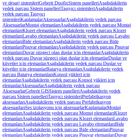
ve deşarj sistemleri
Geberit Duofix
Sistem panelleri
Aşağıdakilerin
yedek parçası Sistem panelleri
Taşıyıcı sistemleri
Aşağıdakilerin
yedek parçası Taşıyıcı
sistemleri
Kaplamalar
Aksesuarlar
Aşağıdakilerin yedek parçası
Aksesuarlar
Montaj elemanları
Aşağıdakilerin yedek parçası Montaj
elemanları
Klozet elemanları
Aşağıdakilerin yedek parçası Klozet
elemanları
Lavabo elemanları
Aşağıdakilerin yedek parçası Lavabo
elemanları
Bide elemanları
Aşağıdakilerin yedek parçası Bide
elemanları
Pisuvar elemanları
Aşağıdakilerin yedek parçası Pisuvar
elemanları
Duvar süzgeci olan duşlar için elemanlar
Aşağıdakilerin
yedek parçası Duvar süzgeci olan duşlar için elemanlar
Duşlar ve
küvetler için elemanlar
Aşağıdakilerin yedek parçası Duşlar ve
küvetler için elemanlar
Batarya elemanları
Aşağıdakilerin yedek
parçası Batarya elemanları
Konsol yükleri için
elemanlar
Aşağıdakilerin yedek parçası Konsol yükleri için
elemanlar
Aksesuarlar
Aşağıdakilerin yedek parçası
Aksesuarlar
Geberit GIS
Sistem panelleri
Aşağıdakilerin yedek
parçası Sistem panelleri
Taşıyıcı sistemleri
Prefabrikasyon
aksesuarları
Aşağıdakilerin yedek parçası Prefabrikasyon
aksesuarları
Ses izolasyonu için aksesuarlar
Kaplamalar
Montaj
elemanları
Aşağıdakilerin yedek parçası Montaj elemanları
Klozet
elemanları
Aşağıdakilerin yedek parçası Klozet elemanları
Lavabo
elemanları
Aşağıdakilerin yedek parçası Lavabo elemanları
Bide
elemanları
Aşağıdakilerin yedek parçası Bide elemanları
Pisuvar
elemanları
Aşağıdakilerin yedek parçası Pisuvar elemanları
Duvar