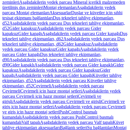
zeminleri
Aşağıdakilerin yedek parçası Mineral içerikli malzemeden
üretilmiş duş zeminleri
Montaj elemanları
Aşağıdakilerin yedek
parçası Montaj elemanları
Aksesuarlar
Duşlar ve küvetler için sıhhi
tesisat ekipmanı bağlantıları
Duş tekneleri tahliye ekipmanları,
d52
Aşağıdakilerin yedek parçası Duş tekneleri tahliye ekipmanları,
d52
Gider kapaksız
Aşağıdakilerin yedek parçası Gider
kapaksız
Gider kapağı
Aşağıdakilerin yedek parçası Gider kapağı
Duş
tekneleri tahliye ekipmanları, d62
Aşağıdakilerin yedek parçası Duş
tekneleri tahliye ekipmanları, d62
Gider kapaksız
Aşağıdakilerin
yedek parçası Gider kapaksız
Gider kapağı
Aşağıdakilerin yedek
parçası Gider kapağı
Duş tekneleri tahliye ekipmanları,
d90
Aşağıdakilerin yedek parçası Duş tekneleri tahliye ekipmanları,
d90
Gider kapaklı
Aşağıdakilerin yedek parçası Gider kapaklı
Gider
kapaksız
Aşağıdakilerin yedek parçası Gider kapaksız
Gider
kapağı
Aşağıdakilerin yedek parçası Gider kapağı
Küvetler tahliye
ekipmanları, d52
Aşağıdakilerin yedek parçası Küvetler tahliye
ekipmanları, d52
Çevirmeli
Aşağıdakilerin yedek parçası
Çevirmeli
Çevirmeli için hazır montaj setleri
Aşağıdakilerin yedek
parçası Çevirmeli için hazır montaj setleri
Çevirmeli ve
girişli
Aşağıdakilerin yedek parçası Çevirmeli ve girişli
Çevirmeli ve
giriş için hazır montaj setleri
Aşağıdakilerin yedek parçası Çevirmeli
ve giriş için hazır montaj setleri
PushControl basmalı
kumandalı
Aşağıdakilerin yedek parçası PushControl basmalı
kumandalı
Valf tapalı
Aşağıdakilerin yedek parçası Valf tapalı
Küvet
tahliye ekipmanları aksesuarları
Bağlantı setleri
Su bağlantıları
Montaj