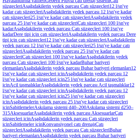
Havalandırma valfleri
Geberit Pluvia çatı drenaj sistemi
Çatı
süzgeçleri
Aşağıdakilerin yedek parçası Çatı süzgeçleri
12 l/sn'ye
kadar çatı süzgeçleri
Aşağıdakilerin yedek parçası 12 l/sn'ye kadar
çatı süzgeçleri
25 l/sn'ye kadar çatı süzgeçleri
Aşağıdakilerin yedek
parçası 25 l/sn'ye kadar çatı süzgeçleri
Çatı süzgeçleri 100 l/sn'ye
kadar
Aşağıdakilerin yedek parçası Çatı süzgeçleri 100 l/sn'ye
kadar
Dere tipi için çatı süzgeçleri
Aşağıdakilerin yedek parçası Dere
tipi için çatı süzgeçleri
12 l/sn'ye kadar çatı süzgeçleri
Aşağıdakilerin
yedek parçası 12 l/sn'ye kadar çatı süzgeçleri
25 l/sn'ye kadar çatı
süzgeçleri
Aşağıdakilerin yedek parçası 25 l/sn'ye kadar çatı
süzgeçleri
Çatı süzgeçleri 100 l/sn'ye kadar
Aşağıdakilerin yedek
parçası Çatı süzgeçleri 100 l/sn'ye kadar
Buhar bariyeri
elemanları
Aşağıdakilerin yedek parçası Buhar bariyeri elemanları
12
l/sn'ye kadar çatı süzgeçleri için
Aşağıdakilerin yedek parçası 12
l/sn'ye kadar çatı süzgeçleri için
25 l/sn'ye kadar çatı süzgeçleri
için
Acil taşmalıklar
Aşağıdakilerin yedek parçası Acil taşmalıklar
12
l/sn'ye kadar çatı süzgeçleri için
Aşağıdakilerin yedek parçası 12
l/sn'ye kadar çatı süzgeçleri için
25 l/sn'ye kadar çatı süzgeçleri
için
Aşağıdakilerin yedek parçası 25 l/sn'ye kadar çatı süzgeçleri
için
Sabitlemeler
Askılama sistemi d40–200
Askılama sistemi d250–
315
Aksesuarlar
Aşağıdakilerin yedek parçası Aksesuarlar
Çatı
süzgeçleri için
Aşağıdakilerin yedek parçası Çatı süzgeçleri
için
Sabitlemeler için
Konvansiyonel çatı drenajı
Çatı
süzgeçleri
Aşağıdakilerin yedek parçası Çatı süzgeçleri
Buhar
bariyeri elemanları
Aşağıdakilerin yedek parçası Buhar bariyeri