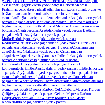
yedek parçası Kilitler
Kılavuzlar
Geberit Mapress Paslanmaz çelik
aksesuarları
Aşağıdakilerin yedek parçası Geberit Mapress
Paslanmaz çelik aksesuarları
Bağlantılar için izolasyonlar
Borular ve
bağlantı parçaları için contalar
Borular için sabitleme
elemanları
Bağlantılar için sabitleme elemanları
Aşağıdakilerin yedek
parçası Bağlantılar için sabitleme elemanları
Sistem contaları
Flanş
bağlantıları için cıvata setleri
Geberit Mapress Therm
Therm sistem
boruları
Bağlantı parçaları
Aşağıdakilerin yedek parçası Bağlantı
parçaları
Muflar
Aşağıdakilerin yedek parçası
Muflar
Redüksiyonlar
Aşağıdakilerin yedek parçası
Redüksiyonlar
Dirsekler
Aşağıdakilerin yedek parçası Dirsekler
T
parçalar
Aşağıdakilerin yedek parçası T parçalar
Çıkarılamayan
adaptörler
Aşağıdakilerin yedek parçası Çıkarılamayan
adaptörler
Adaptörler ve bağlantılar, sökülebilir
Aşağıdakilerin yedek
parçası Adaptörler ve bağlantılar, sökülebilir
Eksenel
kompensatörler
Aşağıdakilerin yedek parçası Eksenel
kompensatörler
Kilitler
Aşağıdakilerin yedek parçası Kilitler
Isıtıcı için
T parçalar
Aşağıdakilerin yedek parçası Isıtıcı için T parçalar
Isıtıcı
eleman bağlantıları
Aşağıdakilerin yedek parçası Isıtıcı eleman
bağlantıları
Geberit Mapress Therm aksesuarları
Sistem contaları
Flanş
bağlantıları için cıvata setleri
Borular için sabitleme
elemanları
Geberit Mapress Karbon Çeliği
Geberit Mapress Karbon
Çeliği
Aşağıdakilerin yedek parçası Geberit Mapress Karbon
Çeliği
Sistem boruları 1.0034
Sistem boruları 1.0215
Boru
nipelleri
Muflar
Aşağıdakilerin yedek parçası