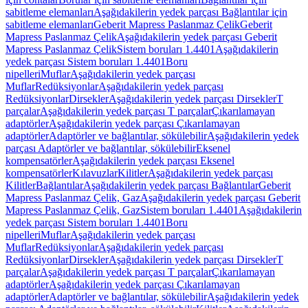
sabitleme elemanları
Aşağıdakilerin yedek parçası Bağlantılar için
sabitleme elemanları
Geberit Mapress Paslanmaz Çelik
Geberit
Mapress Paslanmaz Çelik
Aşağıdakilerin yedek parçası Geberit
Mapress Paslanmaz Çelik
Sistem boruları 1.4401
Aşağıdakilerin
yedek parçası Sistem boruları 1.4401
Boru
nipelleri
Muflar
Aşağıdakilerin yedek parçası
Muflar
Redüksiyonlar
Aşağıdakilerin yedek parçası
Redüksiyonlar
Dirsekler
Aşağıdakilerin yedek parçası Dirsekler
T
parçalar
Aşağıdakilerin yedek parçası T parçalar
Çıkarılamayan
adaptörler
Aşağıdakilerin yedek parçası Çıkarılamayan
adaptörler
Adaptörler ve bağlantılar, sökülebilir
Aşağıdakilerin yedek
parçası Adaptörler ve bağlantılar, sökülebilir
Eksenel
kompensatörler
Aşağıdakilerin yedek parçası Eksenel
kompensatörler
Kılavuzlar
Kilitler
Aşağıdakilerin yedek parçası
Kilitler
Bağlantılar
Aşağıdakilerin yedek parçası Bağlantılar
Geberit
Mapress Paslanmaz Çelik, Gaz
Aşağıdakilerin yedek parçası Geberit
Mapress Paslanmaz Çelik, Gaz
Sistem boruları 1.4401
Aşağıdakilerin
yedek parçası Sistem boruları 1.4401
Boru
nipelleri
Muflar
Aşağıdakilerin yedek parçası
Muflar
Redüksiyonlar
Aşağıdakilerin yedek parçası
Redüksiyonlar
Dirsekler
Aşağıdakilerin yedek parçası Dirsekler
T
parçalar
Aşağıdakilerin yedek parçası T parçalar
Çıkarılamayan
adaptörler
Aşağıdakilerin yedek parçası Çıkarılamayan
adaptörler
Adaptörler ve bağlantılar, sökülebilir
Aşağıdakilerin yedek