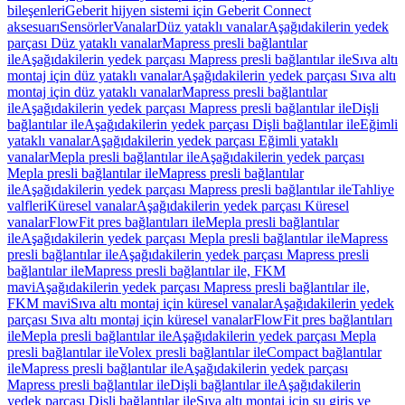
bileşenleri
Geberit hijyen sistemi için Geberit Connect
aksesuarı
Sensörler
Vanalar
Düz yataklı vanalar
Aşağıdakilerin yedek
parçası Düz yataklı vanalar
Mapress presli bağlantılar
ile
Aşağıdakilerin yedek parçası Mapress presli bağlantılar ile
Sıva altı
montaj için düz yataklı vanalar
Aşağıdakilerin yedek parçası Sıva altı
montaj için düz yataklı vanalar
Mapress presli bağlantılar
ile
Aşağıdakilerin yedek parçası Mapress presli bağlantılar ile
Dişli
bağlantılar ile
Aşağıdakilerin yedek parçası Dişli bağlantılar ile
Eğimli
yataklı vanalar
Aşağıdakilerin yedek parçası Eğimli yataklı
vanalar
Mepla presli bağlantılar ile
Aşağıdakilerin yedek parçası
Mepla presli bağlantılar ile
Mapress presli bağlantılar
ile
Aşağıdakilerin yedek parçası Mapress presli bağlantılar ile
Tahliye
valfleri
Küresel vanalar
Aşağıdakilerin yedek parçası Küresel
vanalar
FlowFit pres bağlantıları ile
Mepla presli bağlantılar
ile
Aşağıdakilerin yedek parçası Mepla presli bağlantılar ile
Mapress
presli bağlantılar ile
Aşağıdakilerin yedek parçası Mapress presli
bağlantılar ile
Mapress presli bağlantılar ile, FKM
mavi
Aşağıdakilerin yedek parçası Mapress presli bağlantılar ile,
FKM mavi
Sıva altı montaj için küresel vanalar
Aşağıdakilerin yedek
parçası Sıva altı montaj için küresel vanalar
FlowFit pres bağlantıları
ile
Mepla presli bağlantılar ile
Aşağıdakilerin yedek parçası Mepla
presli bağlantılar ile
Volex presli bağlantılar ile
Compact bağlantılar
ile
Mapress presli bağlantılar ile
Aşağıdakilerin yedek parçası
Mapress presli bağlantılar ile
Dişli bağlantılar ile
Aşağıdakilerin
yedek parçası Dişli bağlantılar ile
Sıva altı montaj için su giriş ve