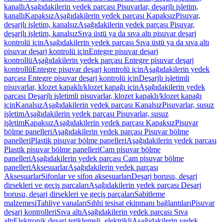
kanallı
Aşağıdakilerin yedek parçası Pisuvarlar, deşarjlı işletim,
kanallı
Kapaksız
Aşağıdakilerin yedek parçası Kapaksız
Pisuvar,
deşarjlı işletim, kanalsız
Aşağıdakilerin yedek parçası Pisuvar,
deşarjlı işletim, kanalsız
Sıva üstü ya da sıva altı pisuvar deşarj
kontrolü için
Aşağıdakilerin yedek parçası Sıva üstü ya da sıva altı
pisuvar deşarj kontrolü için
Entegre pisuvar deşarj
kontrollü
Aşağıdakilerin yedek parçası Entegre pisuvar deşarj
kontrollü
Entegre pisuvar deşarj kontrolü için
Aşağıdakilerin yedek
parçası Entegre pisuvar deşarj kontrolü için
Deşarjlı işletimli
pisuvarlar, klozet kapaklı/klozet kapağı için
Aşağıdakilerin yedek
parçası Deşarjlı işletimli pisuvarlar, klozet kapaklı/klozet kapağı
için
Kanalsız
Aşağıdakilerin yedek parçası Kanalsız
Pisuvarlar, susuz
işletim
Aşağıdakilerin yedek parçası Pisuvarlar, susuz
işletim
Kapaksız
Aşağıdakilerin yedek parçası Kapaksız
Pisuvar
bölme panelleri
Aşağıdakilerin yedek parçası Pisuvar bölme
panelleri
Plastik pisuvar bölme panelleri
Aşağıdakilerin yedek parçası
Plastik pisuvar bölme panelleri
Cam pisuvar bölme
panelleri
Aşağıdakilerin yedek parçası Cam pisuvar bölme
panelleri
Aksesuarlar
Aşağıdakilerin yedek parçası
Aksesuarlar
Sifonlar ve sifon aksesuarları
Deşarj borusu, deşarj
dirsekleri ve geçiş parçaları
Aşağıdakilerin yedek parçası Deşarj
borusu, deşarj dirsekleri ve geçiş parçaları
Sabitleme
malzemesi
Tahliye vanaları
Sıhhi tesisat ekipmanı bağlantıları
Pisuvar
deşarj kontrolleri
Sıva altı
Aşağıdakilerin yedek parçası Sıva
altı
Elektronik deşarj tetiklemeli, elektrikli
Aşağıdakilerin yedek