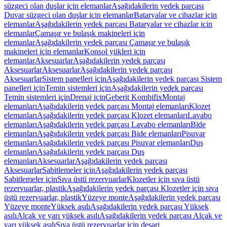
süzgeci olan duşlar için elemanlar
Aşağıdakilerin yedek parçası
Duvar süzgeci olan duşlar için elemanlar
Bataryalar ve cihazlar için
elemanlar
Aşağıdakilerin yedek parçası Bataryalar ve cihazlar için
elemanlar
Çamaşır ve bulaşık makineleri için
elemanlar
Aşağıdakilerin yedek parçası Çamaşır ve bulaşık
makineleri için elemanlar
Konsol yükleri için
elemanlar
Aksesuarlar
Aşağıdakilerin yedek parçası
Aksesuarlar
Aksesuarlar
Aşağıdakilerin yedek parçası
Aksesuarlar
Sistem panelleri için
Aşağıdakilerin yedek parçası Sistem
panelleri için
Temin sistemleri için
Aşağıdakilerin yedek parçası
Temin sistemleri için
Drenaj için
Geberit Kombifix
Montaj
elemanları
Aşağıdakilerin yedek parçası Montaj elemanları
Klozet
elemanları
Aşağıdakilerin yedek parçası Klozet elemanları
Lavabo
elemanları
Aşağıdakilerin yedek parçası Lavabo elemanları
Bide
elemanları
Aşağıdakilerin yedek parçası Bide elemanları
Pisuvar
elemanları
Aşağıdakilerin yedek parçası Pisuvar elemanları
Duş
elemanları
Aşağıdakilerin yedek parçası Duş
elemanları
Aksesuarlar
Aşağıdakilerin yedek parçası
Aksesuarlar
Sabitlemeler için
Aşağıdakilerin yedek parçası
Sabitlemeler için
Sıva üstü rezervuarlar
Klozetler için sıva üstü
rezervuarlar, plastik
Aşağıdakilerin yedek parçası Klozetler için sıva
üstü rezervuarlar, plastik
Yüzeye monte
Aşağıdakilerin yedek parçası
Yüzeye monte
Yüksek asılı
Aşağıdakilerin yedek parçası Yüksek
asılı
Alçak ve yarı yüksek asılı
Aşağıdakilerin yedek parçası Alçak ve
yarı yüksek asılı
Sıva üstü rezervuarlar için deşarj