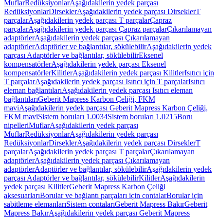
Muflar
Redüksiyonlar
Aşağıdakilerin yedek parçası
Redüksiyonlar
Dirsekler
Aşağıdakilerin yedek parçası Dirsekler
T
parçalar
Aşağıdakilerin yedek parçası T parçalar
Çapraz
parçalar
Aşağıdakilerin yedek parçası Çapraz parçalar
Çıkarılamayan
adaptörler
Aşağıdakilerin yedek parçası Çıkarılamayan
adaptörler
Adaptörler ve bağlantılar, sökülebilir
Aşağıdakilerin yedek
parçası Adaptörler ve bağlantılar, sökülebilir
Eksenel
kompensatörler
Aşağıdakilerin yedek parçası Eksenel
kompensatörler
Kilitler
Aşağıdakilerin yedek parçası Kilitler
Isıtıcı için
T parçalar
Aşağıdakilerin yedek parçası Isıtıcı için T parçalar
Isıtıcı
eleman bağlantıları
Aşağıdakilerin yedek parçası Isıtıcı eleman
bağlantıları
Geberit Mapress Karbon Çeliği, FKM
mavi
Aşağıdakilerin yedek parçası Geberit Mapress Karbon Çeliği,
FKM mavi
Sistem boruları 1.0034
Sistem boruları 1.0215
Boru
nipelleri
Muflar
Aşağıdakilerin yedek parçası
Muflar
Redüksiyonlar
Aşağıdakilerin yedek parçası
Redüksiyonlar
Dirsekler
Aşağıdakilerin yedek parçası Dirsekler
T
parçalar
Aşağıdakilerin yedek parçası T parçalar
Çıkarılamayan
adaptörler
Aşağıdakilerin yedek parçası Çıkarılamayan
adaptörler
Adaptörler ve bağlantılar, sökülebilir
Aşağıdakilerin yedek
parçası Adaptörler ve bağlantılar, sökülebilir
Kilitler
Aşağıdakilerin
yedek parçası Kilitler
Geberit Mapress Karbon Çeliği
aksesuarları
Borular ve bağlantı parçaları için contalar
Borular için
sabitleme elemanları
Sistem contaları
Geberit Mapress Bakır
Geberit
Mapress Bakır
Aşağıdakilerin yedek parçası Geberit Mapress