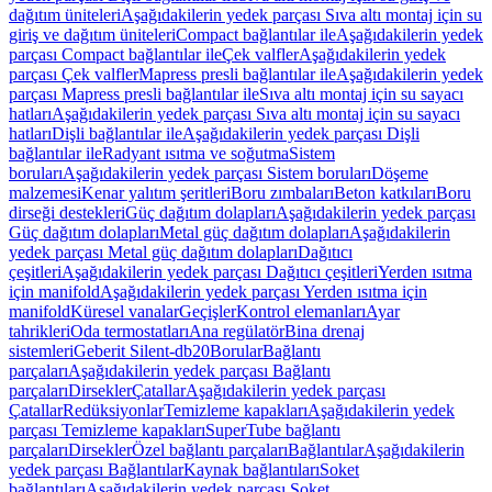
dağıtım üniteleri
Aşağıdakilerin yedek parçası Sıva altı montaj için su
giriş ve dağıtım üniteleri
Compact bağlantılar ile
Aşağıdakilerin yedek
parçası Compact bağlantılar ile
Çek valfler
Aşağıdakilerin yedek
parçası Çek valfler
Mapress presli bağlantılar ile
Aşağıdakilerin yedek
parçası Mapress presli bağlantılar ile
Sıva altı montaj için su sayacı
hatları
Aşağıdakilerin yedek parçası Sıva altı montaj için su sayacı
hatları
Dişli bağlantılar ile
Aşağıdakilerin yedek parçası Dişli
bağlantılar ile
Radyant ısıtma ve soğutma
Sistem
boruları
Aşağıdakilerin yedek parçası Sistem boruları
Döşeme
malzemesi
Kenar yalıtım şeritleri
Boru zımbaları
Beton katkıları
Boru
dirseği destekleri
Güç dağıtım dolapları
Aşağıdakilerin yedek parçası
Güç dağıtım dolapları
Metal güç dağıtım dolapları
Aşağıdakilerin
yedek parçası Metal güç dağıtım dolapları
Dağıtıcı
çeşitleri
Aşağıdakilerin yedek parçası Dağıtıcı çeşitleri
Yerden ısıtma
için manifold
Aşağıdakilerin yedek parçası Yerden ısıtma için
manifold
Küresel vanalar
Geçişler
Kontrol elemanları
Ayar
tahrikleri
Oda termostatları
Ana regülatör
Bina drenaj
sistemleri
Geberit Silent-db20
Borular
Bağlantı
parçaları
Aşağıdakilerin yedek parçası Bağlantı
parçaları
Dirsekler
Çatallar
Aşağıdakilerin yedek parçası
Çatallar
Redüksiyonlar
Temizleme kapakları
Aşağıdakilerin yedek
parçası Temizleme kapakları
SuperTube bağlantı
parçaları
Dirsekler
Özel bağlantı parçaları
Bağlantılar
Aşağıdakilerin
yedek parçası Bağlantılar
Kaynak bağlantıları
Soket
bağlantıları
Aşağıdakilerin yedek parçası Soket