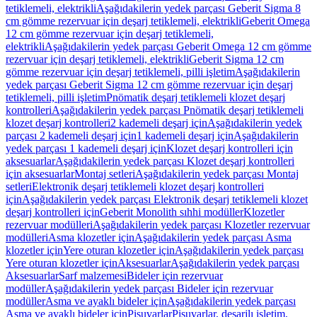
tetiklemeli, elektrikli
Aşağıdakilerin yedek parçası Geberit Sigma 8
cm gömme rezervuar için deşarj tetiklemeli, elektrikli
Geberit Omega
12 cm gömme rezervuar için deşarj tetiklemeli,
elektrikli
Aşağıdakilerin yedek parçası Geberit Omega 12 cm gömme
rezervuar için deşarj tetiklemeli, elektrikli
Geberit Sigma 12 cm
gömme rezervuar için deşarj tetiklemeli, pilli işletim
Aşağıdakilerin
yedek parçası Geberit Sigma 12 cm gömme rezervuar için deşarj
tetiklemeli, pilli işletim
Pnömatik deşarj tetiklemeli klozet deşarj
kontrolleri
Aşağıdakilerin yedek parçası Pnömatik deşarj tetiklemeli
klozet deşarj kontrolleri
2 kademeli deşarj için
Aşağıdakilerin yedek
parçası 2 kademeli deşarj için
1 kademeli deşarj için
Aşağıdakilerin
yedek parçası 1 kademeli deşarj için
Klozet deşarj kontrolleri için
aksesuarlar
Aşağıdakilerin yedek parçası Klozet deşarj kontrolleri
için aksesuarlar
Montaj setleri
Aşağıdakilerin yedek parçası Montaj
setleri
Elektronik deşarj tetiklemeli klozet deşarj kontrolleri
için
Aşağıdakilerin yedek parçası Elektronik deşarj tetiklemeli klozet
deşarj kontrolleri için
Geberit Monolith sıhhi modüller
Klozetler
rezervuar modülleri
Aşağıdakilerin yedek parçası Klozetler rezervuar
modülleri
Asma klozetler için
Aşağıdakilerin yedek parçası Asma
klozetler için
Yere oturan klozetler için
Aşağıdakilerin yedek parçası
Yere oturan klozetler için
Aksesuarlar
Aşağıdakilerin yedek parçası
Aksesuarlar
Sarf malzemesi
Bideler için rezervuar
modüller
Aşağıdakilerin yedek parçası Bideler için rezervuar
modüller
Asma ve ayaklı bideler için
Aşağıdakilerin yedek parçası
Asma ve ayaklı bideler için
Pisuvarlar
Pisuvarlar, deşarjlı işletim,