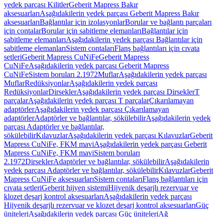
yedek parçası Kilitler
Geberit Mapress Bakır
aksesuarları
Aşağıdakilerin yedek parçası Geberit Mapress Bakır
aksesuarları
Bağlantılar için izolasyonlar
Borular ve bağlantı parçaları
için contalar
Borular için sabitleme elemanları
Bağlantılar için
sabitleme elemanları
Aşağıdakilerin yedek parçası Bağlantılar için
sabitleme elemanları
Sistem contaları
Flanş bağlantıları için cıvata
setleri
Geberit Mapress CuNiFe
Geberit Mapress
CuNiFe
Aşağıdakilerin yedek parçası Geberit Mapress
CuNiFe
Sistem boruları 2.1972
Muflar
Aşağıdakilerin yedek parçası
Muflar
Redüksiyonlar
Aşağıdakilerin yedek parçası
Redüksiyonlar
Dirsekler
Aşağıdakilerin yedek parçası Dirsekler
T
parçalar
Aşağıdakilerin yedek parçası T parçalar
Çıkarılamayan
adaptörler
Aşağıdakilerin yedek parçası Çıkarılamayan
adaptörler
Adaptörler ve bağlantılar, sökülebilir
Aşağıdakilerin yedek
parçası Adaptörler ve bağlantılar,
sökülebilir
Kılavuzlar
Aşağıdakilerin yedek parçası Kılavuzlar
Geberit
Mapress CuNiFe, FKM mavi
Aşağıdakilerin yedek parçası Geberit
Mapress CuNiFe, FKM mavi
Sistem boruları
2.1972
Dirsekler
Adaptörler ve bağlantılar, sökülebilir
Aşağıdakilerin
yedek parçası Adaptörler ve bağlantılar, sökülebilir
Kılavuzlar
Geberit
Mapress CuNiFe aksesuarları
Sistem contaları
Flanş bağlantıları için
cıvata setleri
Geberit hijyen sistemi
Hijyenik deşarjlı rezervuar ve
klozet deşarj kontrol aksesuarları
Aşağıdakilerin yedek parçası
Hijyenik deşarjlı rezervuar ve klozet deşarj kontrol aksesuarları
Güç
üniteleri
Aşağıdakilerin yedek parçası Güç üniteleri
Ağ