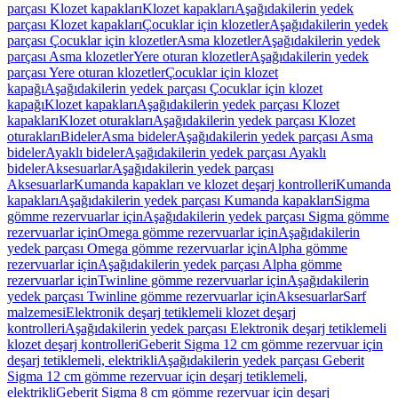
parçası Klozet kapakları
Klozet kapakları
Aşağıdakilerin yedek
parçası Klozet kapakları
Çocuklar için klozetler
Aşağıdakilerin yedek
parçası Çocuklar için klozetler
Asma klozetler
Aşağıdakilerin yedek
parçası Asma klozetler
Yere oturan klozetler
Aşağıdakilerin yedek
parçası Yere oturan klozetler
Çocuklar için klozet
kapağı
Aşağıdakilerin yedek parçası Çocuklar için klozet
kapağı
Klozet kapakları
Aşağıdakilerin yedek parçası Klozet
kapakları
Klozet oturakları
Aşağıdakilerin yedek parçası Klozet
oturakları
Bideler
Asma bideler
Aşağıdakilerin yedek parçası Asma
bideler
Ayaklı bideler
Aşağıdakilerin yedek parçası Ayaklı
bideler
Aksesuarlar
Aşağıdakilerin yedek parçası
Aksesuarlar
Kumanda kapakları ve klozet deşarj kontrolleri
Kumanda
kapakları
Aşağıdakilerin yedek parçası Kumanda kapakları
Sigma
gömme rezervuarlar için
Aşağıdakilerin yedek parçası Sigma gömme
rezervuarlar için
Omega gömme rezervuarlar için
Aşağıdakilerin
yedek parçası Omega gömme rezervuarlar için
Alpha gömme
rezervuarlar için
Aşağıdakilerin yedek parçası Alpha gömme
rezervuarlar için
Twinline gömme rezervuarlar için
Aşağıdakilerin
yedek parçası Twinline gömme rezervuarlar için
Aksesuarlar
Sarf
malzemesi
Elektronik deşarj tetiklemeli klozet deşarj
kontrolleri
Aşağıdakilerin yedek parçası Elektronik deşarj tetiklemeli
klozet deşarj kontrolleri
Geberit Sigma 12 cm gömme rezervuar için
deşarj tetiklemeli, elektrikli
Aşağıdakilerin yedek parçası Geberit
Sigma 12 cm gömme rezervuar için deşarj tetiklemeli,
elektrikli
Geberit Sigma 8 cm gömme rezervuar için deşarj