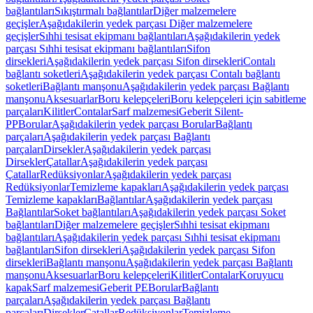
bağlantıları
Sıkıştırmalı bağlantılar
Diğer malzemelere
geçişler
Aşağıdakilerin yedek parçası Diğer malzemelere
geçişler
Sıhhi tesisat ekipmanı bağlantıları
Aşağıdakilerin yedek
parçası Sıhhi tesisat ekipmanı bağlantıları
Sifon
dirsekleri
Aşağıdakilerin yedek parçası Sifon dirsekleri
Contalı
bağlantı soketleri
Aşağıdakilerin yedek parçası Contalı bağlantı
soketleri
Bağlantı manşonu
Aşağıdakilerin yedek parçası Bağlantı
manşonu
Aksesuarlar
Boru kelepçeleri
Boru kelepçeleri için sabitleme
parçaları
Kilitler
Contalar
Sarf malzemesi
Geberit Silent-
PP
Borular
Aşağıdakilerin yedek parçası Borular
Bağlantı
parçaları
Aşağıdakilerin yedek parçası Bağlantı
parçaları
Dirsekler
Aşağıdakilerin yedek parçası
Dirsekler
Çatallar
Aşağıdakilerin yedek parçası
Çatallar
Redüksiyonlar
Aşağıdakilerin yedek parçası
Redüksiyonlar
Temizleme kapakları
Aşağıdakilerin yedek parçası
Temizleme kapakları
Bağlantılar
Aşağıdakilerin yedek parçası
Bağlantılar
Soket bağlantıları
Aşağıdakilerin yedek parçası Soket
bağlantıları
Diğer malzemelere geçişler
Sıhhi tesisat ekipmanı
bağlantıları
Aşağıdakilerin yedek parçası Sıhhi tesisat ekipmanı
bağlantıları
Sifon dirsekleri
Aşağıdakilerin yedek parçası Sifon
dirsekleri
Bağlantı manşonu
Aşağıdakilerin yedek parçası Bağlantı
manşonu
Aksesuarlar
Boru kelepçeleri
Kilitler
Contalar
Koruyucu
kapak
Sarf malzemesi
Geberit PE
Borular
Bağlantı
parçaları
Aşağıdakilerin yedek parçası Bağlantı
parçaları
Dirsekler
Çatallar
Redüksiyonlar
Temizleme