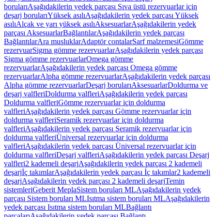
boruları
Aşağıdakilerin yedek parçası Sıva üstü rezervuarlar için
deşarj boruları
Yüksek asılı
Aşağıdakilerin yedek parçası Yüksek
asılı
Alçak ve yarı yüksek asılı
Aksesuarlar
Aşağıdakilerin yedek
parçası Aksesuarlar
Bağlantılar
Aşağıdakilerin yedek parçası
Bağlantılar
Ara musluklar
Adaptör contalar
Sarf malzemesi
Gömme
rezervuar
Sigma gömme rezervuarlar
Aşağıdakilerin yedek parçası
Sigma gömme rezervuarlar
Omega gömme
rezervuarlar
Aşağıdakilerin yedek parçası Omega gömme
rezervuarlar
Alpha gömme rezervuarlar
Aşağıdakilerin yedek parçası
Alpha gömme rezervuarlar
Deşarj boruları
Aksesuarlar
Doldurma ve
deşarj valfleri
Doldurma valfleri
Aşağıdakilerin yedek parçası
Doldurma valfleri
Gömme rezervuarlar için doldurma
valfleri
Aşağıdakilerin yedek parçası Gömme rezervuarlar için
doldurma valfleri
Seramik rezervuarlar için doldurma
valfleri
Aşağıdakilerin yedek parçası Seramik rezervuarlar için
doldurma valfleri
Üniversal rezervuarlar için doldurma
valfleri
Aşağıdakilerin yedek parçası Üniversal rezervuarlar için
doldurma valfleri
Deşarj valfleri
Aşağıdakilerin yedek parçası Deşarj
valfleri
2 kademeli deşarj
Aşağıdakilerin yedek parçası 2 kademeli
deşarj
İç takımlar
Aşağıdakilerin yedek parçası İç takımlar
2 kademeli
deşarj
Aşağıdakilerin yedek parçası 2 kademeli deşarj
Temin
sistemleri
Geberit Mepla
Sistem boruları ML
Aşağıdakilerin yedek
parçası Sistem boruları ML
Isıtma sistem boruları ML
Aşağıdakilerin
yedek parçası Isıtma sistem boruları ML
Bağlantı
parçaları
Aşağıdakilerin yedek parçası Bağlantı