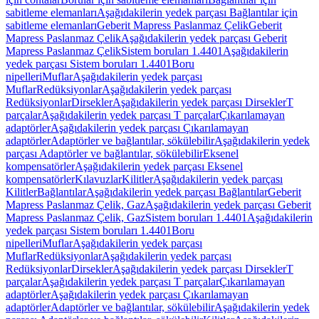
sabitleme elemanları
Aşağıdakilerin yedek parçası Bağlantılar için
sabitleme elemanları
Geberit Mapress Paslanmaz Çelik
Geberit
Mapress Paslanmaz Çelik
Aşağıdakilerin yedek parçası Geberit
Mapress Paslanmaz Çelik
Sistem boruları 1.4401
Aşağıdakilerin
yedek parçası Sistem boruları 1.4401
Boru
nipelleri
Muflar
Aşağıdakilerin yedek parçası
Muflar
Redüksiyonlar
Aşağıdakilerin yedek parçası
Redüksiyonlar
Dirsekler
Aşağıdakilerin yedek parçası Dirsekler
T
parçalar
Aşağıdakilerin yedek parçası T parçalar
Çıkarılamayan
adaptörler
Aşağıdakilerin yedek parçası Çıkarılamayan
adaptörler
Adaptörler ve bağlantılar, sökülebilir
Aşağıdakilerin yedek
parçası Adaptörler ve bağlantılar, sökülebilir
Eksenel
kompensatörler
Aşağıdakilerin yedek parçası Eksenel
kompensatörler
Kılavuzlar
Kilitler
Aşağıdakilerin yedek parçası
Kilitler
Bağlantılar
Aşağıdakilerin yedek parçası Bağlantılar
Geberit
Mapress Paslanmaz Çelik, Gaz
Aşağıdakilerin yedek parçası Geberit
Mapress Paslanmaz Çelik, Gaz
Sistem boruları 1.4401
Aşağıdakilerin
yedek parçası Sistem boruları 1.4401
Boru
nipelleri
Muflar
Aşağıdakilerin yedek parçası
Muflar
Redüksiyonlar
Aşağıdakilerin yedek parçası
Redüksiyonlar
Dirsekler
Aşağıdakilerin yedek parçası Dirsekler
T
parçalar
Aşağıdakilerin yedek parçası T parçalar
Çıkarılamayan
adaptörler
Aşağıdakilerin yedek parçası Çıkarılamayan
adaptörler
Adaptörler ve bağlantılar, sökülebilir
Aşağıdakilerin yedek