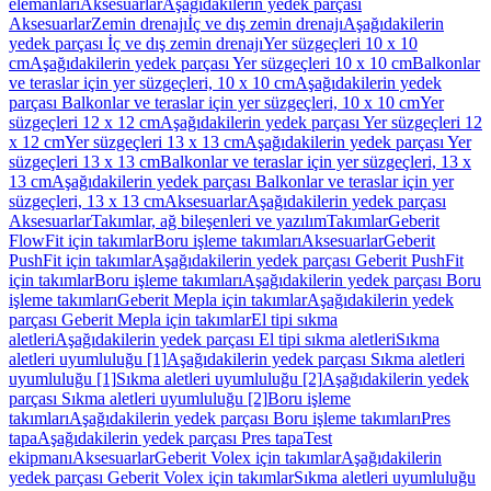
elemanları
Aksesuarlar
Aşağıdakilerin yedek parçası
Aksesuarlar
Zemin drenajı
İç ve dış zemin drenajı
Aşağıdakilerin
yedek parçası İç ve dış zemin drenajı
Yer süzgeçleri 10 x 10
cm
Aşağıdakilerin yedek parçası Yer süzgeçleri 10 x 10 cm
Balkonlar
ve teraslar için yer süzgeçleri, 10 x 10 cm
Aşağıdakilerin yedek
parçası Balkonlar ve teraslar için yer süzgeçleri, 10 x 10 cm
Yer
süzgeçleri 12 x 12 cm
Aşağıdakilerin yedek parçası Yer süzgeçleri 12
x 12 cm
Yer süzgeçleri 13 x 13 cm
Aşağıdakilerin yedek parçası Yer
süzgeçleri 13 x 13 cm
Balkonlar ve teraslar için yer süzgeçleri, 13 x
13 cm
Aşağıdakilerin yedek parçası Balkonlar ve teraslar için yer
süzgeçleri, 13 x 13 cm
Aksesuarlar
Aşağıdakilerin yedek parçası
Aksesuarlar
Takımlar, ağ bileşenleri ve yazılım
Takımlar
Geberit
FlowFit için takımlar
Boru işleme takımları
Aksesuarlar
Geberit
PushFit için takımlar
Aşağıdakilerin yedek parçası Geberit PushFit
için takımlar
Boru işleme takımları
Aşağıdakilerin yedek parçası Boru
işleme takımları
Geberit Mepla için takımlar
Aşağıdakilerin yedek
parçası Geberit Mepla için takımlar
El tipi sıkma
aletleri
Aşağıdakilerin yedek parçası El tipi sıkma aletleri
Sıkma
aletleri uyumluluğu [1]
Aşağıdakilerin yedek parçası Sıkma aletleri
uyumluluğu [1]
Sıkma aletleri uyumluluğu [2]
Aşağıdakilerin yedek
parçası Sıkma aletleri uyumluluğu [2]
Boru işleme
takımları
Aşağıdakilerin yedek parçası Boru işleme takımları
Pres
tapa
Aşağıdakilerin yedek parçası Pres tapa
Test
ekipmanı
Aksesuarlar
Geberit Volex için takımlar
Aşağıdakilerin
yedek parçası Geberit Volex için takımlar
Sıkma aletleri uyumluluğu