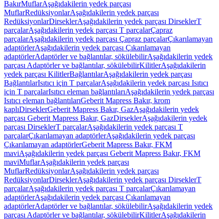
Bakır
Muflar
Aşağıdakilerin yedek parçası
Muflar
Redüksiyonlar
Aşağıdakilerin yedek parçası
Redüksiyonlar
Dirsekler
Aşağıdakilerin yedek parçası Dirsekler
T
parçalar
Aşağıdakilerin yedek parçası T parçalar
Çapraz
parçalar
Aşağıdakilerin yedek parçası Çapraz parçalar
Çıkarılamayan
adaptörler
Aşağıdakilerin yedek parçası Çıkarılamayan
adaptörler
Adaptörler ve bağlantılar, sökülebilir
Aşağıdakilerin yedek
parçası Adaptörler ve bağlantılar, sökülebilir
Kilitler
Aşağıdakilerin
yedek parçası Kilitler
Bağlantılar
Aşağıdakilerin yedek parçası
Bağlantılar
Isıtıcı için T parçalar
Aşağıdakilerin yedek parçası Isıtıcı
için T parçalar
Isıtıcı eleman bağlantıları
Aşağıdakilerin yedek parçası
Isıtıcı eleman bağlantıları
Geberit Mapress Bakır, krom
kaplı
Dirsekler
Geberit Mapress Bakır, Gaz
Aşağıdakilerin yedek
parçası Geberit Mapress Bakır, Gaz
Dirsekler
Aşağıdakilerin yedek
parçası Dirsekler
T parçalar
Aşağıdakilerin yedek parçası T
parçalar
Çıkarılamayan adaptörler
Aşağıdakilerin yedek parçası
Çıkarılamayan adaptörler
Geberit Mapress Bakır, FKM
mavi
Aşağıdakilerin yedek parçası Geberit Mapress Bakır, FKM
mavi
Muflar
Aşağıdakilerin yedek parçası
Muflar
Redüksiyonlar
Aşağıdakilerin yedek parçası
Redüksiyonlar
Dirsekler
Aşağıdakilerin yedek parçası Dirsekler
T
parçalar
Aşağıdakilerin yedek parçası T parçalar
Çıkarılamayan
adaptörler
Aşağıdakilerin yedek parçası Çıkarılamayan
adaptörler
Adaptörler ve bağlantılar, sökülebilir
Aşağıdakilerin yedek
parçası Adaptörler ve bağlantılar, sökülebilir
Kilitler
Aşağıdakilerin