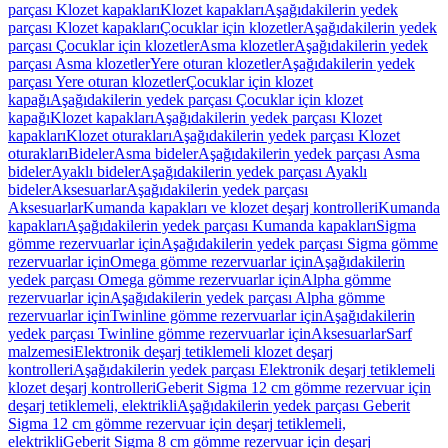
parçası Klozet kapakları
Klozet kapakları
Aşağıdakilerin yedek
parçası Klozet kapakları
Çocuklar için klozetler
Aşağıdakilerin yedek
parçası Çocuklar için klozetler
Asma klozetler
Aşağıdakilerin yedek
parçası Asma klozetler
Yere oturan klozetler
Aşağıdakilerin yedek
parçası Yere oturan klozetler
Çocuklar için klozet
kapağı
Aşağıdakilerin yedek parçası Çocuklar için klozet
kapağı
Klozet kapakları
Aşağıdakilerin yedek parçası Klozet
kapakları
Klozet oturakları
Aşağıdakilerin yedek parçası Klozet
oturakları
Bideler
Asma bideler
Aşağıdakilerin yedek parçası Asma
bideler
Ayaklı bideler
Aşağıdakilerin yedek parçası Ayaklı
bideler
Aksesuarlar
Aşağıdakilerin yedek parçası
Aksesuarlar
Kumanda kapakları ve klozet deşarj kontrolleri
Kumanda
kapakları
Aşağıdakilerin yedek parçası Kumanda kapakları
Sigma
gömme rezervuarlar için
Aşağıdakilerin yedek parçası Sigma gömme
rezervuarlar için
Omega gömme rezervuarlar için
Aşağıdakilerin
yedek parçası Omega gömme rezervuarlar için
Alpha gömme
rezervuarlar için
Aşağıdakilerin yedek parçası Alpha gömme
rezervuarlar için
Twinline gömme rezervuarlar için
Aşağıdakilerin
yedek parçası Twinline gömme rezervuarlar için
Aksesuarlar
Sarf
malzemesi
Elektronik deşarj tetiklemeli klozet deşarj
kontrolleri
Aşağıdakilerin yedek parçası Elektronik deşarj tetiklemeli
klozet deşarj kontrolleri
Geberit Sigma 12 cm gömme rezervuar için
deşarj tetiklemeli, elektrikli
Aşağıdakilerin yedek parçası Geberit
Sigma 12 cm gömme rezervuar için deşarj tetiklemeli,
elektrikli
Geberit Sigma 8 cm gömme rezervuar için deşarj