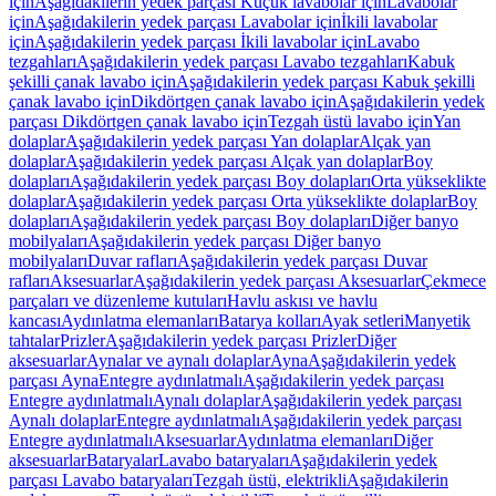
için
Aşağıdakilerin yedek parçası Küçük lavabolar için
Lavabolar
için
Aşağıdakilerin yedek parçası Lavabolar için
İkili lavabolar
için
Aşağıdakilerin yedek parçası İkili lavabolar için
Lavabo
tezgahları
Aşağıdakilerin yedek parçası Lavabo tezgahları
Kabuk
şekilli çanak lavabo için
Aşağıdakilerin yedek parçası Kabuk şekilli
çanak lavabo için
Dikdörtgen çanak lavabo için
Aşağıdakilerin yedek
parçası Dikdörtgen çanak lavabo için
Tezgah üstü lavabo için
Yan
dolaplar
Aşağıdakilerin yedek parçası Yan dolaplar
Alçak yan
dolaplar
Aşağıdakilerin yedek parçası Alçak yan dolaplar
Boy
dolapları
Aşağıdakilerin yedek parçası Boy dolapları
Orta yükseklikte
dolaplar
Aşağıdakilerin yedek parçası Orta yükseklikte dolaplar
Boy
dolapları
Aşağıdakilerin yedek parçası Boy dolapları
Diğer banyo
mobilyaları
Aşağıdakilerin yedek parçası Diğer banyo
mobilyaları
Duvar rafları
Aşağıdakilerin yedek parçası Duvar
rafları
Aksesuarlar
Aşağıdakilerin yedek parçası Aksesuarlar
Çekmece
parçaları ve düzenleme kutuları
Havlu askısı ve havlu
kancası
Aydınlatma elemanları
Batarya kolları
Ayak setleri
Manyetik
tahtalar
Prizler
Aşağıdakilerin yedek parçası Prizler
Diğer
aksesuarlar
Aynalar ve aynalı dolaplar
Ayna
Aşağıdakilerin yedek
parçası Ayna
Entegre aydınlatmalı
Aşağıdakilerin yedek parçası
Entegre aydınlatmalı
Aynalı dolaplar
Aşağıdakilerin yedek parçası
Aynalı dolaplar
Entegre aydınlatmalı
Aşağıdakilerin yedek parçası
Entegre aydınlatmalı
Aksesuarlar
Aydınlatma elemanları
Diğer
aksesuarlar
Bataryalar
Lavabo bataryaları
Aşağıdakilerin yedek
parçası Lavabo bataryaları
Tezgah üstü, elektrikli
Aşağıdakilerin