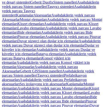
ve deşarj sistemleri
Geberit Duofix
Sistem panelleri
Aşağıdakilerin
yedek parçası Sistem panelleri
Taşıyıcı sistemleri
Aşağıdakilerin
yedek parçası Taşıyıcı
sistemleri
Kaplamalar
Aksesuarlar
Aşağıdakilerin yedek parçası
Aksesuarlar
Montaj elemanları
Aşağıdakilerin yedek parçası Montaj
elemanları
Klozet elemanları
Aşağıdakilerin yedek parçası Klozet
elemanları
Lavabo elemanları
Aşağıdakilerin yedek parçası Lavabo
elemanları
Bide elemanları
Aşağıdakilerin yedek parçası Bide
elemanları
Pisuvar elemanları
Aşağıdakilerin yedek parçası Pisuvar
elemanları
Duvar süzgeci olan duşlar için elemanlar
Aşağıdakilerin
yedek parçası Duvar süzgeci olan duşlar için elemanlar
Duşlar ve
küvetler için elemanlar
Aşağıdakilerin yedek parçası Duşlar ve
küvetler için elemanlar
Batarya elemanları
Aşağıdakilerin yedek
parçası Batarya elemanları
Konsol yükleri için
elemanlar
Aşağıdakilerin yedek parçası Konsol yükleri için
elemanlar
Aksesuarlar
Aşağıdakilerin yedek parçası
Aksesuarlar
Geberit GIS
Sistem panelleri
Aşağıdakilerin yedek
parçası Sistem panelleri
Taşıyıcı sistemleri
Prefabrikasyon
aksesuarları
Aşağıdakilerin yedek parçası Prefabrikasyon
aksesuarları
Ses izolasyonu için aksesuarlar
Kaplamalar
Montaj
elemanları
Aşağıdakilerin yedek parçası Montaj elemanları
Klozet
elemanları
Aşağıdakilerin yedek parçası Klozet elemanları
Lavabo
elemanları
Aşağıdakilerin yedek parçası Lavabo elemanları
Bide
elemanları
Aşağıdakilerin yedek parçası Bide elemanları
Pisuvar
elemanları
Aşağıdakilerin yedek parçası Pisuvar elemanları
Duvar