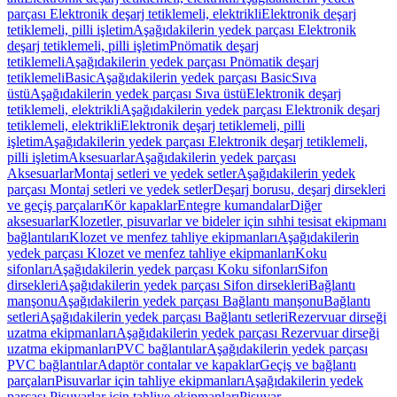
parçası Elektronik deşarj tetiklemeli, elektrikli
Elektronik deşarj
tetiklemeli, pilli işletim
Aşağıdakilerin yedek parçası Elektronik
deşarj tetiklemeli, pilli işletim
Pnömatik deşarj
tetiklemeli
Aşağıdakilerin yedek parçası Pnömatik deşarj
tetiklemeli
Basic
Aşağıdakilerin yedek parçası Basic
Sıva
üstü
Aşağıdakilerin yedek parçası Sıva üstü
Elektronik deşarj
tetiklemeli, elektrikli
Aşağıdakilerin yedek parçası Elektronik deşarj
tetiklemeli, elektrikli
Elektronik deşarj tetiklemeli, pilli
işletim
Aşağıdakilerin yedek parçası Elektronik deşarj tetiklemeli,
pilli işletim
Aksesuarlar
Aşağıdakilerin yedek parçası
Aksesuarlar
Montaj setleri ve yedek setler
Aşağıdakilerin yedek
parçası Montaj setleri ve yedek setler
Deşarj borusu, deşarj dirsekleri
ve geçiş parçaları
Kör kapaklar
Entegre kumandalar
Diğer
aksesuarlar
Klozetler, pisuvarlar ve bideler için sıhhi tesisat ekipmanı
bağlantıları
Klozet ve menfez tahliye ekipmanları
Aşağıdakilerin
yedek parçası Klozet ve menfez tahliye ekipmanları
Koku
sifonları
Aşağıdakilerin yedek parçası Koku sifonları
Sifon
dirsekleri
Aşağıdakilerin yedek parçası Sifon dirsekleri
Bağlantı
manşonu
Aşağıdakilerin yedek parçası Bağlantı manşonu
Bağlantı
setleri
Aşağıdakilerin yedek parçası Bağlantı setleri
Rezervuar dirseği
uzatma ekipmanları
Aşağıdakilerin yedek parçası Rezervuar dirseği
uzatma ekipmanları
PVC bağlantılar
Aşağıdakilerin yedek parçası
PVC bağlantılar
Adaptör contalar ve kapaklar
Geçiş ve bağlantı
parçaları
Pisuvarlar için tahliye ekipmanları
Aşağıdakilerin yedek
parçası Pisuvarlar için tahliye ekipmanları
Pisuvar