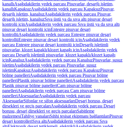
kanallı
Aşağıdakilerin yedek parçası Pisuvarlar, deşarjlı işletim,
kanallı
Kapaksız
Aşağıdakilerin yedek parçası Kapaksız
Pisuvar,
deşarjlı işletim, kanalsız
Aşağıdakilerin yedek parçası Pisuvar,
deşarjlı işletim, kanalsız
Sıva üstü ya da sıva altı pisuvar deşarj
kontrolü için
Aşağıdakilerin yedek parçası Sıva üstü ya da sıva altı
pisuvar deşarj kontrolü için
Entegre pisuvar deşarj
kontrollü
Aşağıdakilerin yedek parçası Entegre pisuvar deşarj
kontrollü
Entegre pisuvar deşarj kontrolü için
Aşağıdakilerin yedek
parçası Entegre pisuvar deşarj kontrolü için
Deşarjlı işletimli
pisuvarlar, klozet kapaklı/klozet kapağı için
Aşağıdakilerin yedek
parçası Deşarjlı işletimli pisuvarlar, klozet kapaklı/klozet kapağı
için
Kanalsız
Aşağıdakilerin yedek parçası Kanalsız
Pisuvarlar, susuz
işletim
Aşağıdakilerin yedek parçası Pisuvarlar, susuz
işletim
Kapaksız
Aşağıdakilerin yedek parçası Kapaksız
Pisuvar
bölme panelleri
Aşağıdakilerin yedek parçası Pisuvar bölme
panelleri
Plastik pisuvar bölme panelleri
Aşağıdakilerin yedek parçası
Plastik pisuvar bölme panelleri
Cam pisuvar bölme
panelleri
Aşağıdakilerin yedek parçası Cam pisuvar bölme
panelleri
Aksesuarlar
Aşağıdakilerin yedek parçası
Aksesuarlar
Sifonlar ve sifon aksesuarları
Deşarj borusu, deşarj
dirsekleri ve geçiş parçaları
Aşağıdakilerin yedek parçası Deşarj
borusu, deşarj dirsekleri ve geçiş parçaları
Sabitleme
malzemesi
Tahliye vanaları
Sıhhi tesisat ekipmanı bağlantıları
Pisuvar
deşarj kontrolleri
Sıva altı
Aşağıdakilerin yedek parçası Sıva
altı
Elektronik deşarj tetiklemeli, elektrikli
Aşağıdakilerin yedek