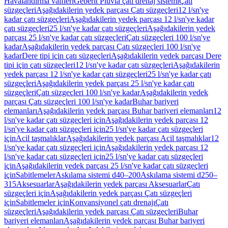
Havalandırma valfleri
Geberit Pluvia çatı drenaj sistemi
Çatı
süzgeçleri
Aşağıdakilerin yedek parçası Çatı süzgeçleri
12 l/sn'ye
kadar çatı süzgeçleri
Aşağıdakilerin yedek parçası 12 l/sn'ye kadar
çatı süzgeçleri
25 l/sn'ye kadar çatı süzgeçleri
Aşağıdakilerin yedek
parçası 25 l/sn'ye kadar çatı süzgeçleri
Çatı süzgeçleri 100 l/sn'ye
kadar
Aşağıdakilerin yedek parçası Çatı süzgeçleri 100 l/sn'ye
kadar
Dere tipi için çatı süzgeçleri
Aşağıdakilerin yedek parçası Dere
tipi için çatı süzgeçleri
12 l/sn'ye kadar çatı süzgeçleri
Aşağıdakilerin
yedek parçası 12 l/sn'ye kadar çatı süzgeçleri
25 l/sn'ye kadar çatı
süzgeçleri
Aşağıdakilerin yedek parçası 25 l/sn'ye kadar çatı
süzgeçleri
Çatı süzgeçleri 100 l/sn'ye kadar
Aşağıdakilerin yedek
parçası Çatı süzgeçleri 100 l/sn'ye kadar
Buhar bariyeri
elemanları
Aşağıdakilerin yedek parçası Buhar bariyeri elemanları
12
l/sn'ye kadar çatı süzgeçleri için
Aşağıdakilerin yedek parçası 12
l/sn'ye kadar çatı süzgeçleri için
25 l/sn'ye kadar çatı süzgeçleri
için
Acil taşmalıklar
Aşağıdakilerin yedek parçası Acil taşmalıklar
12
l/sn'ye kadar çatı süzgeçleri için
Aşağıdakilerin yedek parçası 12
l/sn'ye kadar çatı süzgeçleri için
25 l/sn'ye kadar çatı süzgeçleri
için
Aşağıdakilerin yedek parçası 25 l/sn'ye kadar çatı süzgeçleri
için
Sabitlemeler
Askılama sistemi d40–200
Askılama sistemi d250–
315
Aksesuarlar
Aşağıdakilerin yedek parçası Aksesuarlar
Çatı
süzgeçleri için
Aşağıdakilerin yedek parçası Çatı süzgeçleri
için
Sabitlemeler için
Konvansiyonel çatı drenajı
Çatı
süzgeçleri
Aşağıdakilerin yedek parçası Çatı süzgeçleri
Buhar
bariyeri elemanları
Aşağıdakilerin yedek parçası Buhar bariyeri