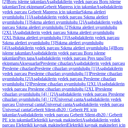
[2]
Boru işleme takımları
Aşağıdakilerin yedek parçası Boru işleme
takımları
Test ekipmanı
Geberit Mapress için takımlar
Aşağıdakilerin
yedek parçası Geberit Mapress için takımlar
Sıkma aletleri
uyumluluğu [1]
Aşağıdakilerin yedek parçası Sıkma aletleri
uyumluluğu [1]
Sıkma aletleri uyumluluğu [2]
Aşağıdakilerin yedek
parçası Sıkma aletleri uyumluluğu [2]
Sıkma aletleri uyumluluğu
[2XL]
Aşağıdakilerin yedek parçası Sıkma aletleri uyumluluğu
[2XL]
Sıkma aletleri uyumluluğu [3]
Aşağıdakilerin yedek parçası
Sıkma aletleri uyumluluğu [3]
Sıkma aletleri uyumluluğu
[4]
Aşağıdakilerin yedek parçası Sıkma aletleri uyumluluğu [4]
Boru
işleme takımları
Aşağıdakilerin yedek parçası Boru işleme
takımları
Pres tapa
Aşağıdakilerin yedek parçası Pres tapa
Test
ekipmanı
Aksesuarlar
Presleme cihazları
Aşağıdakilerin yedek parçası
Presleme cihazları
Presleme cihazları uyumluluğu [1]
Aşağıdakilerin
yedek parçası Presleme cihazları uyumluluğu [1]
Presleme cihazları
uyumluluğu [2]
Aşağıdakilerin yedek parçası Presleme cihazları
uyumluluğu [2]
Presleme cihazları uyumluluğu [2XL]
Aşağıdakilerin
yedek parçası Presleme cihazları uyumluluğu [2XL]
Presleme
cihazları uyumluluğu [4] / [2]
Aşağıdakilerin yedek parçası Presleme
cihazları uyumluluğu [4] / [2]
Üniversal çanta
Aşağıdakilerin yedek
parçası Üniversal çanta
Üniversal çanta
Aşağıdakilerin yedek parçası
Üniversal çanta
Geberit Silent-db20 / Geberit PE için
takımlar
Aşağıdakilerin yedek parçası Geberit Silent-db20 / Geberit
PE için takımlar
Elektrikli kaynak makineleri
Aşağıdakilerin yedek
parçası Elektrikli kaynak makineleri
Elektrikli kaynak makineleri için