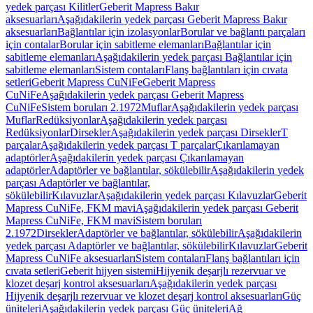
yedek parçası Kilitler
Geberit Mapress Bakır
aksesuarları
Aşağıdakilerin yedek parçası Geberit Mapress Bakır
aksesuarları
Bağlantılar için izolasyonlar
Borular ve bağlantı parçaları
için contalar
Borular için sabitleme elemanları
Bağlantılar için
sabitleme elemanları
Aşağıdakilerin yedek parçası Bağlantılar için
sabitleme elemanları
Sistem contaları
Flanş bağlantıları için cıvata
setleri
Geberit Mapress CuNiFe
Geberit Mapress
CuNiFe
Aşağıdakilerin yedek parçası Geberit Mapress
CuNiFe
Sistem boruları 2.1972
Muflar
Aşağıdakilerin yedek parçası
Muflar
Redüksiyonlar
Aşağıdakilerin yedek parçası
Redüksiyonlar
Dirsekler
Aşağıdakilerin yedek parçası Dirsekler
T
parçalar
Aşağıdakilerin yedek parçası T parçalar
Çıkarılamayan
adaptörler
Aşağıdakilerin yedek parçası Çıkarılamayan
adaptörler
Adaptörler ve bağlantılar, sökülebilir
Aşağıdakilerin yedek
parçası Adaptörler ve bağlantılar,
sökülebilir
Kılavuzlar
Aşağıdakilerin yedek parçası Kılavuzlar
Geberit
Mapress CuNiFe, FKM mavi
Aşağıdakilerin yedek parçası Geberit
Mapress CuNiFe, FKM mavi
Sistem boruları
2.1972
Dirsekler
Adaptörler ve bağlantılar, sökülebilir
Aşağıdakilerin
yedek parçası Adaptörler ve bağlantılar, sökülebilir
Kılavuzlar
Geberit
Mapress CuNiFe aksesuarları
Sistem contaları
Flanş bağlantıları için
cıvata setleri
Geberit hijyen sistemi
Hijyenik deşarjlı rezervuar ve
klozet deşarj kontrol aksesuarları
Aşağıdakilerin yedek parçası
Hijyenik deşarjlı rezervuar ve klozet deşarj kontrol aksesuarları
Güç
üniteleri
Aşağıdakilerin yedek parçası Güç üniteleri
Ağ