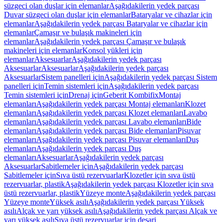
süzgeci olan duşlar için elemanlar
Aşağıdakilerin yedek parçası
Duvar süzgeci olan duşlar için elemanlar
Bataryalar ve cihazlar için
elemanlar
Aşağıdakilerin yedek parçası Bataryalar ve cihazlar için
elemanlar
Çamaşır ve bulaşık makineleri için
elemanlar
Aşağıdakilerin yedek parçası Çamaşır ve bulaşık
makineleri için elemanlar
Konsol yükleri için
elemanlar
Aksesuarlar
Aşağıdakilerin yedek parçası
Aksesuarlar
Aksesuarlar
Aşağıdakilerin yedek parçası
Aksesuarlar
Sistem panelleri için
Aşağıdakilerin yedek parçası Sistem
panelleri için
Temin sistemleri için
Aşağıdakilerin yedek parçası
Temin sistemleri için
Drenaj için
Geberit Kombifix
Montaj
elemanları
Aşağıdakilerin yedek parçası Montaj elemanları
Klozet
elemanları
Aşağıdakilerin yedek parçası Klozet elemanları
Lavabo
elemanları
Aşağıdakilerin yedek parçası Lavabo elemanları
Bide
elemanları
Aşağıdakilerin yedek parçası Bide elemanları
Pisuvar
elemanları
Aşağıdakilerin yedek parçası Pisuvar elemanları
Duş
elemanları
Aşağıdakilerin yedek parçası Duş
elemanları
Aksesuarlar
Aşağıdakilerin yedek parçası
Aksesuarlar
Sabitlemeler için
Aşağıdakilerin yedek parçası
Sabitlemeler için
Sıva üstü rezervuarlar
Klozetler için sıva üstü
rezervuarlar, plastik
Aşağıdakilerin yedek parçası Klozetler için sıva
üstü rezervuarlar, plastik
Yüzeye monte
Aşağıdakilerin yedek parçası
Yüzeye monte
Yüksek asılı
Aşağıdakilerin yedek parçası Yüksek
asılı
Alçak ve yarı yüksek asılı
Aşağıdakilerin yedek parçası Alçak ve
yarı yüksek asılı
Sıva üstü rezervuarlar için deşarj