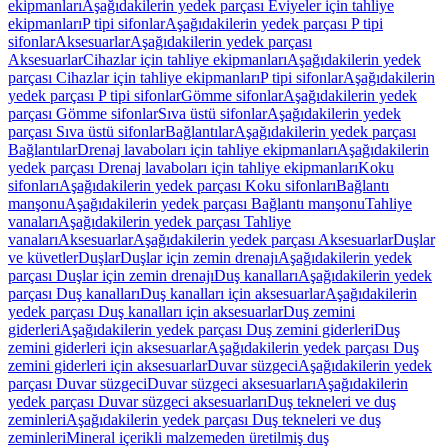
ekipmanları
Aşağıdakilerin yedek parçası Eviyeler için tahliye
ekipmanları
P tipi sifonlar
Aşağıdakilerin yedek parçası P tipi
sifonlar
Aksesuarlar
Aşağıdakilerin yedek parçası
Aksesuarlar
Cihazlar için tahliye ekipmanları
Aşağıdakilerin yedek
parçası Cihazlar için tahliye ekipmanları
P tipi sifonlar
Aşağıdakilerin
yedek parçası P tipi sifonlar
Gömme sifonlar
Aşağıdakilerin yedek
parçası Gömme sifonlar
Sıva üstü sifonlar
Aşağıdakilerin yedek
parçası Sıva üstü sifonlar
Bağlantılar
Aşağıdakilerin yedek parçası
Bağlantılar
Drenaj lavaboları için tahliye ekipmanları
Aşağıdakilerin
yedek parçası Drenaj lavaboları için tahliye ekipmanları
Koku
sifonları
Aşağıdakilerin yedek parçası Koku sifonları
Bağlantı
manşonu
Aşağıdakilerin yedek parçası Bağlantı manşonu
Tahliye
vanaları
Aşağıdakilerin yedek parçası Tahliye
vanaları
Aksesuarlar
Aşağıdakilerin yedek parçası Aksesuarlar
Duşlar
ve küvetler
Duşlar
Duşlar için zemin drenajı
Aşağıdakilerin yedek
parçası Duşlar için zemin drenajı
Duş kanalları
Aşağıdakilerin yedek
parçası Duş kanalları
Duş kanalları için aksesuarlar
Aşağıdakilerin
yedek parçası Duş kanalları için aksesuarlar
Duş zemini
giderleri
Aşağıdakilerin yedek parçası Duş zemini giderleri
Duş
zemini giderleri için aksesuarlar
Aşağıdakilerin yedek parçası Duş
zemini giderleri için aksesuarlar
Duvar süzgeci
Aşağıdakilerin yedek
parçası Duvar süzgeci
Duvar süzgeci aksesuarları
Aşağıdakilerin
yedek parçası Duvar süzgeci aksesuarları
Duş tekneleri ve duş
zeminleri
Aşağıdakilerin yedek parçası Duş tekneleri ve duş
zeminleri
Mineral içerikli malzemeden üretilmiş duş