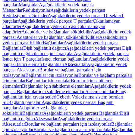
parçaları
Manşonlar
Aşağıdakilerin yedek parçası
Manşonlar
Redüksiyonlar
Aşağıdakilerin yedek parçası
Redüksiyonlar
Dirsekler
Aşağıdakilerin yedek parçası Dirsekler
T
parçalar
Aşağıdakilerin yedek parçası T parçalar
Çıkarılamayan
adaptörler
Aşağıdakilerin yedek parçası Çıkarılamayan
adaptörler
Adaptörler ve bağlantılar, sökülebilir
Aşağıdakilerin yedek
parçası Adaptörler ve bağlantılar, sökülebilir
Kilitler
Aşağıdakilerin
yedek parçası Kilitler
Bağlantılar
Aşağıdakilerin yedek parçası
Bağlantılar
Dişli bağlantılı dağıtıcı
Aşağıdakilerin yedek parçası Dişli
bağlantılı dağıtıcı
Isıtıcı için T parçalar
Aşağıdakilerin yedek parçası
Isıtıcı için T parçalar
Isıtıcı eleman bağlantıları
Aşağıdakilerin yedek
parçası Isıtıcı eleman bağlantıları
Aksesuarlar
Aşağıdakilerin yedek
parçası Aksesuarlar
Borular ve bağlantı parçaları için
izolasyonlar
Bağlantılar için izolasyonlar
Borular ve bağlantı parçaları
için contalar
Bağlantılar için contalar
Borular için sabitleme
elemanları
Bağlantılar için sabitleme elemanları
Aşağıdakilerin yedek
parçası Bağlantılar için sabitleme elemanları
Sistem contaları
Flanş
bağlantıları için cıvata setleri
Geberit Volex
Isıtma sistem boruları
SL
Bağlantı parçaları
Aşağıdakilerin yedek parçası Bağlantı
parçaları
Adaptörler ve bağlantılar,
sökülebilir
Bağlantılar
Aşağıdakilerin yedek parçası Bağlantılar
Dişli
bağlantılı dağıtıcı
Aksesuarlar
Aşağıdakilerin yedek parçası
Aksesuarlar
Borular ve bağlantı parçaları için izolasyonlar
Bağlantılar
için izolasyonlar
Borular ve bağlantı parçaları için contalar
Bağlantılar
için contalar
Borular için sabitleme elemanları
Bağlantılar için