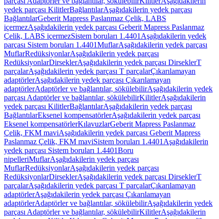
parçası Adaptörler ve bağlantılar, sökülebilir
Kilitler
Aşağıdakilerin
yedek parçası Kilitler
Bağlantılar
Aşağıdakilerin yedek parçası
Bağlantılar
Geberit Mapress Paslanmaz Çelik, LABS
içermez
Aşağıdakilerin yedek parçası Geberit Mapress Paslanmaz
Çelik, LABS içermez
Sistem boruları 1.4401
Aşağıdakilerin yedek
parçası Sistem boruları 1.4401
Muflar
Aşağıdakilerin yedek parçası
Muflar
Redüksiyonlar
Aşağıdakilerin yedek parçası
Redüksiyonlar
Dirsekler
Aşağıdakilerin yedek parçası Dirsekler
T
parçalar
Aşağıdakilerin yedek parçası T parçalar
Çıkarılamayan
adaptörler
Aşağıdakilerin yedek parçası Çıkarılamayan
adaptörler
Adaptörler ve bağlantılar, sökülebilir
Aşağıdakilerin yedek
parçası Adaptörler ve bağlantılar, sökülebilir
Kilitler
Aşağıdakilerin
yedek parçası Kilitler
Bağlantılar
Aşağıdakilerin yedek parçası
Bağlantılar
Eksenel kompensatörler
Aşağıdakilerin yedek parçası
Eksenel kompensatörler
Kılavuzlar
Geberit Mapress Paslanmaz
Çelik, FKM mavi
Aşağıdakilerin yedek parçası Geberit Mapress
Paslanmaz Çelik, FKM mavi
Sistem boruları 1.4401
Aşağıdakilerin
yedek parçası Sistem boruları 1.4401
Boru
nipelleri
Muflar
Aşağıdakilerin yedek parçası
Muflar
Redüksiyonlar
Aşağıdakilerin yedek parçası
Redüksiyonlar
Dirsekler
Aşağıdakilerin yedek parçası Dirsekler
T
parçalar
Aşağıdakilerin yedek parçası T parçalar
Çıkarılamayan
adaptörler
Aşağıdakilerin yedek parçası Çıkarılamayan
adaptörler
Adaptörler ve bağlantılar, sökülebilir
Aşağıdakilerin yedek
parçası Adaptörler ve bağlantılar, sökülebilir
Kilitler
Aşağıdakilerin