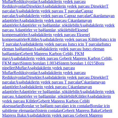
Muflar
Redüksiyonlar
Aşağıdakilerin yedek parçası
Redüksiyonlar
Dirsekler
Aşağıdakilerin yedek parçası Dirsekler
T
parçalar
Aşağıdakilerin yedek parçası T parçalar
Çapraz
parçalar
Aşağıdakilerin yedek parçası Çapraz parçalar
Çıkarılamayan
adaptörler
Aşağıdakilerin yedek parçası Çıkarılamayan
adaptörler
Adaptörler ve bağlantılar, sökülebilir
Aşağıdakilerin yedek
parçası Adaptörler ve bağlantılar, sökülebilir
Eksenel
kompensatörler
Aşağıdakilerin yedek parçası Eksenel
kompensatörler
Kilitler
Aşağıdakilerin yedek parçası Kilitler
Isıtıcı için
T parçalar
Aşağıdakilerin yedek parçası Isıtıcı için T parçalar
Isıtıcı
eleman bağlantıları
Aşağıdakilerin yedek parçası Isıtıcı eleman
bağlantıları
Geberit Mapress Karbon Çeliği, FKM
mavi
Aşağıdakilerin yedek parçası Geberit Mapress Karbon Çeliği,
FKM mavi
Sistem boruları 1.0034
Sistem boruları 1.0215
Boru
nipelleri
Muflar
Aşağıdakilerin yedek parçası
Muflar
Redüksiyonlar
Aşağıdakilerin yedek parçası
Redüksiyonlar
Dirsekler
Aşağıdakilerin yedek parçası Dirsekler
T
parçalar
Aşağıdakilerin yedek parçası T parçalar
Çıkarılamayan
adaptörler
Aşağıdakilerin yedek parçası Çıkarılamayan
adaptörler
Adaptörler ve bağlantılar, sökülebilir
Aşağıdakilerin yedek
parçası Adaptörler ve bağlantılar, sökülebilir
Kilitler
Aşağıdakilerin
yedek parçası Kilitler
Geberit Mapress Karbon Çeliği
aksesuarları
Borular ve bağlantı parçaları için contalar
Borular için
sabitleme elemanları
Sistem contaları
Geberit Mapress Bakır
Geberit
Mapress Bakır
Aşağıdakilerin yedek parçası Geberit Mapress