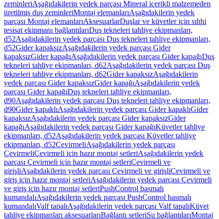
zeminleri
Aşağıdakilerin yedek parçası Mineral içerikli malzemeden
üretilmiş duş zeminleri
Montaj elemanları
Aşağıdakilerin yedek
parçası Montaj elemanları
Aksesuarlar
Duşlar ve küvetler için sıhhi
tesisat ekipmanı bağlantıları
Duş tekneleri tahliye ekipmanları,
d52
Aşağıdakilerin yedek parçası Duş tekneleri tahliye ekipmanları,
d52
Gider kapaksız
Aşağıdakilerin yedek parçası Gider
kapaksız
Gider kapağı
Aşağıdakilerin yedek parçası Gider kapağı
Duş
tekneleri tahliye ekipmanları, d62
Aşağıdakilerin yedek parçası Duş
tekneleri tahliye ekipmanları, d62
Gider kapaksız
Aşağıdakilerin
yedek parçası Gider kapaksız
Gider kapağı
Aşağıdakilerin yedek
parçası Gider kapağı
Duş tekneleri tahliye ekipmanları,
d90
Aşağıdakilerin yedek parçası Duş tekneleri tahliye ekipmanları,
d90
Gider kapaklı
Aşağıdakilerin yedek parçası Gider kapaklı
Gider
kapaksız
Aşağıdakilerin yedek parçası Gider kapaksız
Gider
kapağı
Aşağıdakilerin yedek parçası Gider kapağı
Küvetler tahliye
ekipmanları, d52
Aşağıdakilerin yedek parçası Küvetler tahliye
ekipmanları, d52
Çevirmeli
Aşağıdakilerin yedek parçası
Çevirmeli
Çevirmeli için hazır montaj setleri
Aşağıdakilerin yedek
parçası Çevirmeli için hazır montaj setleri
Çevirmeli ve
girişli
Aşağıdakilerin yedek parçası Çevirmeli ve girişli
Çevirmeli ve
giriş için hazır montaj setleri
Aşağıdakilerin yedek parçası Çevirmeli
ve giriş için hazır montaj setleri
PushControl basmalı
kumandalı
Aşağıdakilerin yedek parçası PushControl basmalı
kumandalı
Valf tapalı
Aşağıdakilerin yedek parçası Valf tapalı
Küvet
tahliye ekipmanları aksesuarları
Bağlantı setleri
Su bağlantıları
Montaj