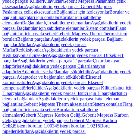
yedek parçası Kilitler
Kılavuzlar
Geberit Mapress Paslanmaz çelik
aksesuarları
Aşağıdakilerin yedek parçası Geberit Mapress
Paslanmaz çelik aksesuarları
Bağlantılar için izolasyonlar
Borular ve
bağlantı parçaları için contalar
Borular için sabitleme
elemanları
Bağlantılar için sabitleme elemanları
Aşağıdakilerin yedek
parçası Bağlantılar için sabitleme elemanları
Sistem contaları
Flanş
bağlantıları için cıvata setleri
Geberit Mapress Therm
Therm sistem
boruları
Bağlantı parçaları
Aşağıdakilerin yedek parçası Bağlantı
parçaları
Muflar
Aşağıdakilerin yedek parçası
Muflar
Redüksiyonlar
Aşağıdakilerin yedek parçası
Redüksiyonlar
Dirsekler
Aşağıdakilerin yedek parçası Dirsekler
T
parçalar
Aşağıdakilerin yedek parçası T parçalar
Çıkarılamayan
adaptörler
Aşağıdakilerin yedek parçası Çıkarılamayan
adaptörler
Adaptörler ve bağlantılar, sökülebilir
Aşağıdakilerin yedek
parçası Adaptörler ve bağlantılar, sökülebilir
Eksenel
kompensatörler
Aşağıdakilerin yedek parçası Eksenel
kompensatörler
Kilitler
Aşağıdakilerin yedek parçası Kilitler
Isıtıcı için
T parçalar
Aşağıdakilerin yedek parçası Isıtıcı için T parçalar
Isıtıcı
eleman bağlantıları
Aşağıdakilerin yedek parçası Isıtıcı eleman
bağlantıları
Geberit Mapress Therm aksesuarları
Sistem contaları
Flanş
bağlantıları için cıvata setleri
Borular için sabitleme
elemanları
Geberit Mapress Karbon Çeliği
Geberit Mapress Karbon
Çeliği
Aşağıdakilerin yedek parçası Geberit Mapress Karbon
Çeliği
Sistem boruları 1.0034
Sistem boruları 1.0215
Boru
nipelleri
Muflar
Aşağıdakilerin yedek parçası