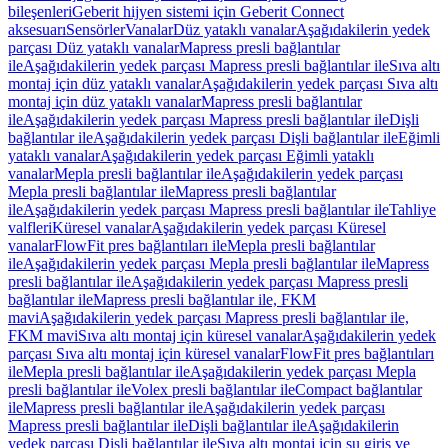
bileşenleri
Geberit hijyen sistemi için Geberit Connect
aksesuarı
Sensörler
Vanalar
Düz yataklı vanalar
Aşağıdakilerin yedek
parçası Düz yataklı vanalar
Mapress presli bağlantılar
ile
Aşağıdakilerin yedek parçası Mapress presli bağlantılar ile
Sıva altı
montaj için düz yataklı vanalar
Aşağıdakilerin yedek parçası Sıva altı
montaj için düz yataklı vanalar
Mapress presli bağlantılar
ile
Aşağıdakilerin yedek parçası Mapress presli bağlantılar ile
Dişli
bağlantılar ile
Aşağıdakilerin yedek parçası Dişli bağlantılar ile
Eğimli
yataklı vanalar
Aşağıdakilerin yedek parçası Eğimli yataklı
vanalar
Mepla presli bağlantılar ile
Aşağıdakilerin yedek parçası
Mepla presli bağlantılar ile
Mapress presli bağlantılar
ile
Aşağıdakilerin yedek parçası Mapress presli bağlantılar ile
Tahliye
valfleri
Küresel vanalar
Aşağıdakilerin yedek parçası Küresel
vanalar
FlowFit pres bağlantıları ile
Mepla presli bağlantılar
ile
Aşağıdakilerin yedek parçası Mepla presli bağlantılar ile
Mapress
presli bağlantılar ile
Aşağıdakilerin yedek parçası Mapress presli
bağlantılar ile
Mapress presli bağlantılar ile, FKM
mavi
Aşağıdakilerin yedek parçası Mapress presli bağlantılar ile,
FKM mavi
Sıva altı montaj için küresel vanalar
Aşağıdakilerin yedek
parçası Sıva altı montaj için küresel vanalar
FlowFit pres bağlantıları
ile
Mepla presli bağlantılar ile
Aşağıdakilerin yedek parçası Mepla
presli bağlantılar ile
Volex presli bağlantılar ile
Compact bağlantılar
ile
Mapress presli bağlantılar ile
Aşağıdakilerin yedek parçası
Mapress presli bağlantılar ile
Dişli bağlantılar ile
Aşağıdakilerin
yedek parçası Dişli bağlantılar ile
Sıva altı montaj için su giriş ve