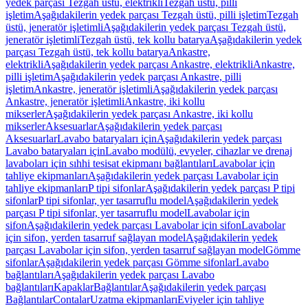
yedek parçası Tezgah üstü, elektrikli
Tezgah üstü, pilli
işletim
Aşağıdakilerin yedek parçası Tezgah üstü, pilli işletim
Tezgah
üstü, jeneratör işletimli
Aşağıdakilerin yedek parçası Tezgah üstü,
jeneratör işletimli
Tezgah üstü, tek kollu batarya
Aşağıdakilerin yedek
parçası Tezgah üstü, tek kollu batarya
Ankastre,
elektrikli
Aşağıdakilerin yedek parçası Ankastre, elektrikli
Ankastre,
pilli işletim
Aşağıdakilerin yedek parçası Ankastre, pilli
işletim
Ankastre, jeneratör işletimli
Aşağıdakilerin yedek parçası
Ankastre, jeneratör işletimli
Ankastre, iki kollu
mikserler
Aşağıdakilerin yedek parçası Ankastre, iki kollu
mikserler
Aksesuarlar
Aşağıdakilerin yedek parçası
Aksesuarlar
Lavabo bataryaları için
Aşağıdakilerin yedek parçası
Lavabo bataryaları için
Lavabo modülü, evyeler, cihazlar ve drenaj
lavaboları için sıhhi tesisat ekipmanı bağlantıları
Lavabolar için
tahliye ekipmanları
Aşağıdakilerin yedek parçası Lavabolar için
tahliye ekipmanları
P tipi sifonlar
Aşağıdakilerin yedek parçası P tipi
sifonlar
P tipi sifonlar, yer tasarruflu model
Aşağıdakilerin yedek
parçası P tipi sifonlar, yer tasarruflu model
Lavabolar için
sifon
Aşağıdakilerin yedek parçası Lavabolar için sifon
Lavabolar
için sifon, yerden tasarruf sağlayan model
Aşağıdakilerin yedek
parçası Lavabolar için sifon, yerden tasarruf sağlayan model
Gömme
sifonlar
Aşağıdakilerin yedek parçası Gömme sifonlar
Lavabo
bağlantıları
Aşağıdakilerin yedek parçası Lavabo
bağlantıları
Kapaklar
Bağlantılar
Aşağıdakilerin yedek parçası
Bağlantılar
Contalar
Uzatma ekipmanları
Eviyeler için tahliye