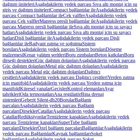
dağıtım üniteleri
Aşağıdakilerin yedek parçası Sıva altı montaj için su
giriş ve dağıtım üniteleri
Compact bağlantılar ile
Aşağıdakilerin yedek
parçası Compact bağlantılar ile
Çek valfler
Aşağıdakilerin yedek
parçası Çek valfler
Mapress presli bağlantılar ile
Aşağıdakilerin yedek
parçası Mapress presli bağlantılar ile
Sıva altı montaj için su sayacı
hatları
Aşağıdakilerin yedek parçası Sıva altı montaj için su sayacı
hatları
Dişli bağlantılar ile
Aşağıdakilerin yedek parçası Dişli
bağlantılar ile
Radyant ısıtma ve soğutma
Sistem
boruları
Aşağıdakilerin yedek parçası Sistem boruları
Döşeme
malzemesi
Kenar yalıtım şeritleri
Boru zımbaları
Beton katkıları
Boru
dirseği destekleri
Güç dağıtım dolapları
Aşağıdakilerin yedek parçası
Güç dağıtım dolapları
Metal güç dağıtım dolapları
Aşağıdakilerin
yedek parçası Metal güç dağıtım dolapları
Dağıtıcı
çeşitleri
Aşağıdakilerin yedek parçası Dağıtıcı çeşitleri
Yerden ısıtma
için manifold
Aşağıdakilerin yedek parçası Yerden ısıtma için
manifold
Küresel vanalar
Geçişler
Kontrol elemanları
Ayar
tahrikleri
Oda termostatları
Ana regülatör
Bina drenaj
sistemleri
Geberit Silent-db20
Borular
Bağlantı
parçaları
Aşağıdakilerin yedek parçası Bağlantı
parçaları
Dirsekler
Çatallar
Aşağıdakilerin yedek parçası
Çatallar
Redüksiyonlar
Temizleme kapakları
Aşağıdakilerin yedek
parçası Temizleme kapakları
SuperTube bağlantı
parçaları
Dirsekler
Özel bağlantı parçaları
Bağlantılar
Aşağıdakilerin
yedek parçası Bağlantılar
Kaynak bağlantıları
Soket
bağlantıları
Aşağıdakilerin yedek parçası Soket