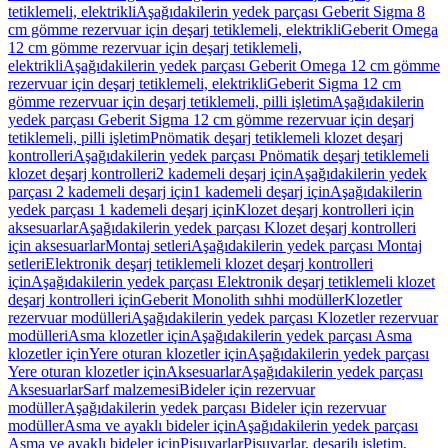
tetiklemeli, elektrikli
Aşağıdakilerin yedek parçası Geberit Sigma 8
cm gömme rezervuar için deşarj tetiklemeli, elektrikli
Geberit Omega
12 cm gömme rezervuar için deşarj tetiklemeli,
elektrikli
Aşağıdakilerin yedek parçası Geberit Omega 12 cm gömme
rezervuar için deşarj tetiklemeli, elektrikli
Geberit Sigma 12 cm
gömme rezervuar için deşarj tetiklemeli, pilli işletim
Aşağıdakilerin
yedek parçası Geberit Sigma 12 cm gömme rezervuar için deşarj
tetiklemeli, pilli işletim
Pnömatik deşarj tetiklemeli klozet deşarj
kontrolleri
Aşağıdakilerin yedek parçası Pnömatik deşarj tetiklemeli
klozet deşarj kontrolleri
2 kademeli deşarj için
Aşağıdakilerin yedek
parçası 2 kademeli deşarj için
1 kademeli deşarj için
Aşağıdakilerin
yedek parçası 1 kademeli deşarj için
Klozet deşarj kontrolleri için
aksesuarlar
Aşağıdakilerin yedek parçası Klozet deşarj kontrolleri
için aksesuarlar
Montaj setleri
Aşağıdakilerin yedek parçası Montaj
setleri
Elektronik deşarj tetiklemeli klozet deşarj kontrolleri
için
Aşağıdakilerin yedek parçası Elektronik deşarj tetiklemeli klozet
deşarj kontrolleri için
Geberit Monolith sıhhi modüller
Klozetler
rezervuar modülleri
Aşağıdakilerin yedek parçası Klozetler rezervuar
modülleri
Asma klozetler için
Aşağıdakilerin yedek parçası Asma
klozetler için
Yere oturan klozetler için
Aşağıdakilerin yedek parçası
Yere oturan klozetler için
Aksesuarlar
Aşağıdakilerin yedek parçası
Aksesuarlar
Sarf malzemesi
Bideler için rezervuar
modüller
Aşağıdakilerin yedek parçası Bideler için rezervuar
modüller
Asma ve ayaklı bideler için
Aşağıdakilerin yedek parçası
Asma ve ayaklı bideler için
Pisuvarlar
Pisuvarlar, deşarjlı işletim,