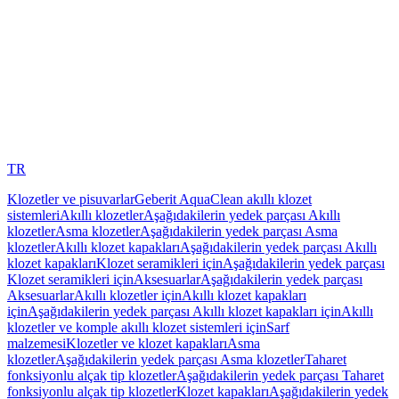
TR
Klozetler ve pisuvarlar
Geberit AquaClean akıllı klozet
sistemleri
Akıllı klozetler
Aşağıdakilerin yedek parçası Akıllı
klozetler
Asma klozetler
Aşağıdakilerin yedek parçası Asma
klozetler
Akıllı klozet kapakları
Aşağıdakilerin yedek parçası Akıllı
klozet kapakları
Klozet seramikleri için
Aşağıdakilerin yedek parçası
Klozet seramikleri için
Aksesuarlar
Aşağıdakilerin yedek parçası
Aksesuarlar
Akıllı klozetler için
Akıllı klozet kapakları
için
Aşağıdakilerin yedek parçası Akıllı klozet kapakları için
Akıllı
klozetler ve komple akıllı klozet sistemleri için
Sarf
malzemesi
Klozetler ve klozet kapakları
Asma
klozetler
Aşağıdakilerin yedek parçası Asma klozetler
Taharet
fonksiyonlu alçak tip klozetler
Aşağıdakilerin yedek parçası Taharet
fonksiyonlu alçak tip klozetler
Klozet kapakları
Aşağıdakilerin yedek