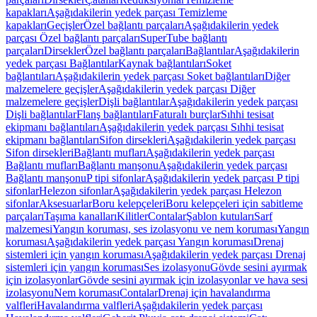
kapakları
Aşağıdakilerin yedek parçası Temizleme
kapakları
Geçişler
Özel bağlantı parçaları
Aşağıdakilerin yedek
parçası Özel bağlantı parçaları
SuperTube bağlantı
parçaları
Dirsekler
Özel bağlantı parçaları
Bağlantılar
Aşağıdakilerin
yedek parçası Bağlantılar
Kaynak bağlantıları
Soket
bağlantıları
Aşağıdakilerin yedek parçası Soket bağlantıları
Diğer
malzemelere geçişler
Aşağıdakilerin yedek parçası Diğer
malzemelere geçişler
Dişli bağlantılar
Aşağıdakilerin yedek parçası
Dişli bağlantılar
Flanş bağlantıları
Faturalı burçlar
Sıhhi tesisat
ekipmanı bağlantıları
Aşağıdakilerin yedek parçası Sıhhi tesisat
ekipmanı bağlantıları
Sifon dirsekleri
Aşağıdakilerin yedek parçası
Sifon dirsekleri
Bağlantı mufları
Aşağıdakilerin yedek parçası
Bağlantı mufları
Bağlantı manşonu
Aşağıdakilerin yedek parçası
Bağlantı manşonu
P tipi sifonlar
Aşağıdakilerin yedek parçası P tipi
sifonlar
Helezon sifonlar
Aşağıdakilerin yedek parçası Helezon
sifonlar
Aksesuarlar
Boru kelepçeleri
Boru kelepçeleri için sabitleme
parçaları
Taşıma kanalları
Kilitler
Contalar
Şablon kutuları
Sarf
malzemesi
Yangın koruması, ses izolasyonu ve nem koruması
Yangın
koruması
Aşağıdakilerin yedek parçası Yangın koruması
Drenaj
sistemleri için yangın koruması
Aşağıdakilerin yedek parçası Drenaj
sistemleri için yangın koruması
Ses izolasyonu
Gövde sesini ayırmak
için izolasyonlar
Gövde sesini ayırmak için izolasyonlar ve hava sesi
izolasyonu
Nem koruması
Contalar
Drenaj için havalandırma
valfleri
Havalandırma valfleri
Aşağıdakilerin yedek parçası