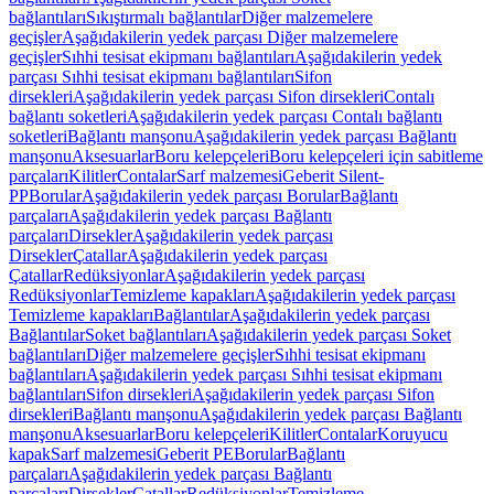
bağlantıları
Sıkıştırmalı bağlantılar
Diğer malzemelere
geçişler
Aşağıdakilerin yedek parçası Diğer malzemelere
geçişler
Sıhhi tesisat ekipmanı bağlantıları
Aşağıdakilerin yedek
parçası Sıhhi tesisat ekipmanı bağlantıları
Sifon
dirsekleri
Aşağıdakilerin yedek parçası Sifon dirsekleri
Contalı
bağlantı soketleri
Aşağıdakilerin yedek parçası Contalı bağlantı
soketleri
Bağlantı manşonu
Aşağıdakilerin yedek parçası Bağlantı
manşonu
Aksesuarlar
Boru kelepçeleri
Boru kelepçeleri için sabitleme
parçaları
Kilitler
Contalar
Sarf malzemesi
Geberit Silent-
PP
Borular
Aşağıdakilerin yedek parçası Borular
Bağlantı
parçaları
Aşağıdakilerin yedek parçası Bağlantı
parçaları
Dirsekler
Aşağıdakilerin yedek parçası
Dirsekler
Çatallar
Aşağıdakilerin yedek parçası
Çatallar
Redüksiyonlar
Aşağıdakilerin yedek parçası
Redüksiyonlar
Temizleme kapakları
Aşağıdakilerin yedek parçası
Temizleme kapakları
Bağlantılar
Aşağıdakilerin yedek parçası
Bağlantılar
Soket bağlantıları
Aşağıdakilerin yedek parçası Soket
bağlantıları
Diğer malzemelere geçişler
Sıhhi tesisat ekipmanı
bağlantıları
Aşağıdakilerin yedek parçası Sıhhi tesisat ekipmanı
bağlantıları
Sifon dirsekleri
Aşağıdakilerin yedek parçası Sifon
dirsekleri
Bağlantı manşonu
Aşağıdakilerin yedek parçası Bağlantı
manşonu
Aksesuarlar
Boru kelepçeleri
Kilitler
Contalar
Koruyucu
kapak
Sarf malzemesi
Geberit PE
Borular
Bağlantı
parçaları
Aşağıdakilerin yedek parçası Bağlantı
parçaları
Dirsekler
Çatallar
Redüksiyonlar
Temizleme