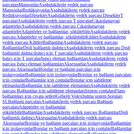
parçaları
Manşonlar
Aşağıdakilerin yedek parçası
Manşonlar
Redüksiyonlar
Aşağıdakilerin yedek parçası
Redüksiyonlar
Dirsekler
Aşağıdakilerin yedek parçası Dirsekler
T
parçalar
Aşağıdakilerin yedek parçası T parçalar
Çıkarılamayan
adaptörler
Aşağıdakilerin yedek parçası Çıkarılamayan
adaptörler
Adaptörler ve bağlantılar, sökülebilir
Aşağıdakilerin yedek
parçası Adaptörler ve bağlantılar, sökülebilir
Kilitler
Aşağıdakilerin
yedek parçası Kilitler
Bağlantılar
Aşağıdakilerin yedek parçası
Bağlantılar
Dişli bağlantılı dağıtıcı
Aşağıdakilerin yedek parçası Dişli
bağlantılı dağıtıcı
Isıtıcı için T parçalar
Aşağıdakilerin yedek parçası
Isıtıcı için T parçalar
Isıtıcı eleman bağlantıları
Aşağıdakilerin yedek
parçası Isıtıcı eleman bağlantıları
Aksesuarlar
Aşağıdakilerin yedek
parçası Aksesuarlar
Borular ve bağlantı parçaları için
izolasyonlar
Bağlantılar için izolasyonlar
Borular ve bağlantı parçaları
için contalar
Bağlantılar için contalar
Borular için sabitleme
elemanları
Bağlantılar için sabitleme elemanları
Aşağıdakilerin yedek
parçası Bağlantılar için sabitleme elemanları
Sistem contaları
Flanş
bağlantıları için cıvata setleri
Geberit Volex
Isıtma sistem boruları
SL
Bağlantı parçaları
Aşağıdakilerin yedek parçası Bağlantı
parçaları
Adaptörler ve bağlantılar,
sökülebilir
Bağlantılar
Aşağıdakilerin yedek parçası Bağlantılar
Dişli
bağlantılı dağıtıcı
Aksesuarlar
Aşağıdakilerin yedek parçası
Aksesuarlar
Borular ve bağlantı parçaları için izolasyonlar
Bağlantılar
için izolasyonlar
Borular ve bağlantı parçaları için contalar
Bağlantılar
için contalar
Borular için sabitleme elemanları
Bağlantılar için