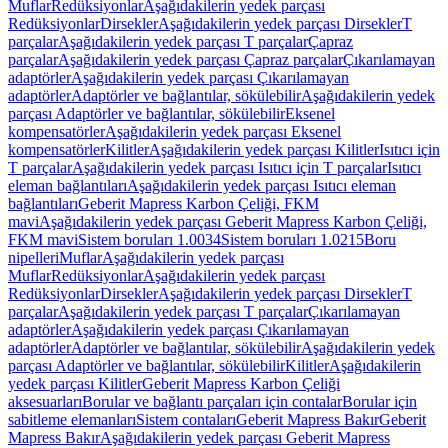
Muflar
Redüksiyonlar
Aşağıdakilerin yedek parçası
Redüksiyonlar
Dirsekler
Aşağıdakilerin yedek parçası Dirsekler
T
parçalar
Aşağıdakilerin yedek parçası T parçalar
Çapraz
parçalar
Aşağıdakilerin yedek parçası Çapraz parçalar
Çıkarılamayan
adaptörler
Aşağıdakilerin yedek parçası Çıkarılamayan
adaptörler
Adaptörler ve bağlantılar, sökülebilir
Aşağıdakilerin yedek
parçası Adaptörler ve bağlantılar, sökülebilir
Eksenel
kompensatörler
Aşağıdakilerin yedek parçası Eksenel
kompensatörler
Kilitler
Aşağıdakilerin yedek parçası Kilitler
Isıtıcı için
T parçalar
Aşağıdakilerin yedek parçası Isıtıcı için T parçalar
Isıtıcı
eleman bağlantıları
Aşağıdakilerin yedek parçası Isıtıcı eleman
bağlantıları
Geberit Mapress Karbon Çeliği, FKM
mavi
Aşağıdakilerin yedek parçası Geberit Mapress Karbon Çeliği,
FKM mavi
Sistem boruları 1.0034
Sistem boruları 1.0215
Boru
nipelleri
Muflar
Aşağıdakilerin yedek parçası
Muflar
Redüksiyonlar
Aşağıdakilerin yedek parçası
Redüksiyonlar
Dirsekler
Aşağıdakilerin yedek parçası Dirsekler
T
parçalar
Aşağıdakilerin yedek parçası T parçalar
Çıkarılamayan
adaptörler
Aşağıdakilerin yedek parçası Çıkarılamayan
adaptörler
Adaptörler ve bağlantılar, sökülebilir
Aşağıdakilerin yedek
parçası Adaptörler ve bağlantılar, sökülebilir
Kilitler
Aşağıdakilerin
yedek parçası Kilitler
Geberit Mapress Karbon Çeliği
aksesuarları
Borular ve bağlantı parçaları için contalar
Borular için
sabitleme elemanları
Sistem contaları
Geberit Mapress Bakır
Geberit
Mapress Bakır
Aşağıdakilerin yedek parçası Geberit Mapress