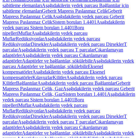
sabitleme elemanları
Aşağıdakilerin yedek parçası Bağlantılar için
sabitleme elemanları
Geberit Mapress Paslanmaz Çelik
Geberit
Mapress Paslanmaz Çelik
Aşağıdakilerin yedek parçası Geberit
Mapress Paslanmaz Çelik
Sistem boruları 1.4401
Aşağıdakilerin
yedek parçası Sistem boruları 1.4401
Boru
nipelleri
Muflar
Aşağıdakilerin yedek parçası
Muflar
Redüksiyonlar
Aşağıdakilerin yedek parçası
Redüksiyonlar
Dirsekler
Aşağıdakilerin yedek parçası Dirsekler
T
parçalar
Aşağıdakilerin yedek parçası T parçalar
Çıkarılamayan
adaptörler
Aşağıdakilerin yedek parçası Çıkarılamayan
adaptörler
Adaptörler ve bağlantılar, sökülebilir
Aşağıdakilerin yedek
parçası Adaptörler ve bağlantılar, sökülebilir
Eksenel
kompensatörler
Aşağıdakilerin yedek parçası Eksenel
kompensatörler
Kılavuzlar
Kilitler
Aşağıdakilerin yedek parçası
Kilitler
Bağlantılar
Aşağıdakilerin yedek parçası Bağlantılar
Geberit
Mapress Paslanmaz Çelik, Gaz
Aşağıdakilerin yedek parçası Geberit
Mapress Paslanmaz Çelik, Gaz
Sistem boruları 1.4401
Aşağıdakilerin
yedek parçası Sistem boruları 1.4401
Boru
nipelleri
Muflar
Aşağıdakilerin yedek parçası
Muflar
Redüksiyonlar
Aşağıdakilerin yedek parçası
Redüksiyonlar
Dirsekler
Aşağıdakilerin yedek parçası Dirsekler
T
parçalar
Aşağıdakilerin yedek parçası T parçalar
Çıkarılamayan
adaptörler
Aşağıdakilerin yedek parçası Çıkarılamayan
adaptörler
Adaptörler ve bağlantılar, sökülebilir
Aşağıdakilerin yedek