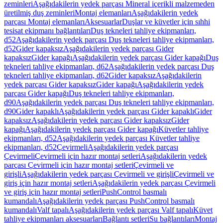
zeminleri
Aşağıdakilerin yedek parçası Mineral içerikli malzemeden
üretilmiş duş zeminleri
Montaj elemanları
Aşağıdakilerin yedek
parçası Montaj elemanları
Aksesuarlar
Duşlar ve küvetler için sıhhi
tesisat ekipmanı bağlantıları
Duş tekneleri tahliye ekipmanları,
d52
Aşağıdakilerin yedek parçası Duş tekneleri tahliye ekipmanları,
d52
Gider kapaksız
Aşağıdakilerin yedek parçası Gider
kapaksız
Gider kapağı
Aşağıdakilerin yedek parçası Gider kapağı
Duş
tekneleri tahliye ekipmanları, d62
Aşağıdakilerin yedek parçası Duş
tekneleri tahliye ekipmanları, d62
Gider kapaksız
Aşağıdakilerin
yedek parçası Gider kapaksız
Gider kapağı
Aşağıdakilerin yedek
parçası Gider kapağı
Duş tekneleri tahliye ekipmanları,
d90
Aşağıdakilerin yedek parçası Duş tekneleri tahliye ekipmanları,
d90
Gider kapaklı
Aşağıdakilerin yedek parçası Gider kapaklı
Gider
kapaksız
Aşağıdakilerin yedek parçası Gider kapaksız
Gider
kapağı
Aşağıdakilerin yedek parçası Gider kapağı
Küvetler tahliye
ekipmanları, d52
Aşağıdakilerin yedek parçası Küvetler tahliye
ekipmanları, d52
Çevirmeli
Aşağıdakilerin yedek parçası
Çevirmeli
Çevirmeli için hazır montaj setleri
Aşağıdakilerin yedek
parçası Çevirmeli için hazır montaj setleri
Çevirmeli ve
girişli
Aşağıdakilerin yedek parçası Çevirmeli ve girişli
Çevirmeli ve
giriş için hazır montaj setleri
Aşağıdakilerin yedek parçası Çevirmeli
ve giriş için hazır montaj setleri
PushControl basmalı
kumandalı
Aşağıdakilerin yedek parçası PushControl basmalı
kumandalı
Valf tapalı
Aşağıdakilerin yedek parçası Valf tapalı
Küvet
tahliye ekipmanları aksesuarları
Bağlantı setleri
Su bağlantıları
Montaj