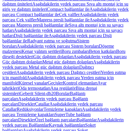
dağıtım üniteleri
Aşağıdakilerin yedek parçası Sıva altı montaj için su
giriş ve dağıtım üniteleri
Compact bağlantılar ile
Aşağıdakilerin yedek
parçası Compact bağlantılar ile
Çek valfler
Aşağıdakilerin yedek
parçası Çek valfler
Mapress presli bağlantılar ile
Aşağıdakilerin yedek
parçası Mapress presli bağlantılar ile
Sıva altı montaj için su sayacı
hatları
Aşağıdakilerin yedek parçası Sıva altı montaj için su sayacı
hatları
Dişli bağlantılar ile
Aşağıdakilerin yedek parçası Dişli
bağlantılar ile
Radyant ısıtma ve soğutma
Sistem
boruları
Aşağıdakilerin yedek parçası Sistem boruları
Döşeme
malzemesi
Kenar yalıtım şeritleri
Boru zımbaları
Beton katkıları
Boru
dirseği destekleri
Güç dağıtım dolapları
Aşağıdakilerin yedek parçası
Güç dağıtım dolapları
Metal güç dağıtım dolapları
Aşağıdakilerin
yedek parçası Metal güç dağıtım dolapları
Dağıtıcı
çeşitleri
Aşağıdakilerin yedek parçası Dağıtıcı çeşitleri
Yerden ısıtma
için manifold
Aşağıdakilerin yedek parçası Yerden ısıtma için
manifold
Küresel vanalar
Geçişler
Kontrol elemanları
Ayar
tahrikleri
Oda termostatları
Ana regülatör
Bina drenaj
sistemleri
Geberit Silent-db20
Borular
Bağlantı
parçaları
Aşağıdakilerin yedek parçası Bağlantı
parçaları
Dirsekler
Çatallar
Aşağıdakilerin yedek parçası
Çatallar
Redüksiyonlar
Temizleme kapakları
Aşağıdakilerin yedek
parçası Temizleme kapakları
SuperTube bağlantı
parçaları
Dirsekler
Özel bağlantı parçaları
Bağlantılar
Aşağıdakilerin
yedek parçası Bağlantılar
Kaynak bağlantıları
Soket
bağlantıları
Aşağıdakilerin yedek parçası Soket