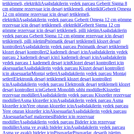
tetiklemeli, elektrikli
Aşağıdakilerin yedek parçası Geberit Sigma 8
cm gömme rezervuar için deşarj tetiklemeli, elektrikli
Geberit Omega
12 cm gömme rezervuar için deşarj tetiklemeli,
elektrikli
Aşağıdakilerin yedek parçası Geberit Omega 12 cm gömme
rezervuar için deşarj tetiklemeli, elektrikli
Geberit Sigma 12 cm
gömme rezervuar için deşarj tetiklemeli, pilli işletim
Aşağıdakilerin
yedek parçası Geberit Sigma 12 cm gömme rezervuar için deşarj
tetiklemeli, pilli işletim
Pnömatik deşarj tetiklemeli klozet deşarj
kontrolleri
Aşağıdakilerin yedek parçası Pnömatik deşarj tetiklemeli
klozet deşarj kontrolleri
2 kademeli deşarj için
Aşağıdakilerin yedek
parçası 2 kademeli deşarj için
1 kademeli deşarj için
Aşağıdakilerin
yedek parçası 1 kademeli deşarj için
Klozet deşarj kontrolleri için
aksesuarlar
Aşağıdakilerin yedek parçası Klozet deşarj kontrolleri
için aksesuarlar
Montaj setleri
Aşağıdakilerin yedek parçası Montaj
setleri
Elektronik deşarj tetiklemeli klozet deşarj kontrolleri
için
Aşağıdakilerin yedek parçası Elektronik deşarj tetiklemeli klozet
deşarj kontrolleri için
Geberit Monolith sıhhi modüller
Klozetler
rezervuar modülleri
Aşağıdakilerin yedek parçası Klozetler rezervuar
modülleri
Asma klozetler için
Aşağıdakilerin yedek parçası Asma
klozetler için
Yere oturan klozetler için
Aşağıdakilerin yedek parçası
Yere oturan klozetler için
Aksesuarlar
Aşağıdakilerin yedek parçası
Aksesuarlar
Sarf malzemesi
Bideler için rezervuar
modüller
Aşağıdakilerin yedek parçası Bideler için rezervuar
modüller
Asma ve ayaklı bideler için
Aşağıdakilerin yedek parçası
Asma ve ayaklı bideler için
Pisuvarlar
Pisuvarlar, deşarjlı işletim,