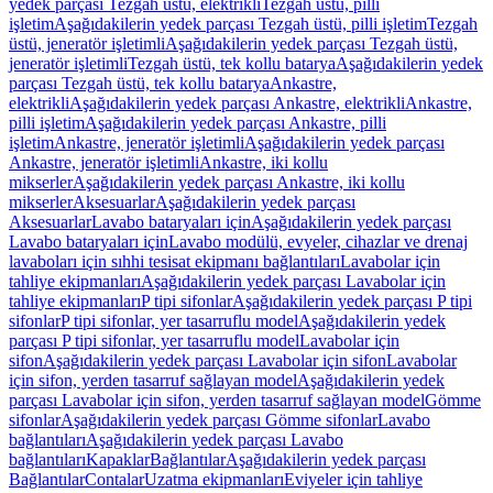
yedek parçası Tezgah üstü, elektrikli
Tezgah üstü, pilli
işletim
Aşağıdakilerin yedek parçası Tezgah üstü, pilli işletim
Tezgah
üstü, jeneratör işletimli
Aşağıdakilerin yedek parçası Tezgah üstü,
jeneratör işletimli
Tezgah üstü, tek kollu batarya
Aşağıdakilerin yedek
parçası Tezgah üstü, tek kollu batarya
Ankastre,
elektrikli
Aşağıdakilerin yedek parçası Ankastre, elektrikli
Ankastre,
pilli işletim
Aşağıdakilerin yedek parçası Ankastre, pilli
işletim
Ankastre, jeneratör işletimli
Aşağıdakilerin yedek parçası
Ankastre, jeneratör işletimli
Ankastre, iki kollu
mikserler
Aşağıdakilerin yedek parçası Ankastre, iki kollu
mikserler
Aksesuarlar
Aşağıdakilerin yedek parçası
Aksesuarlar
Lavabo bataryaları için
Aşağıdakilerin yedek parçası
Lavabo bataryaları için
Lavabo modülü, evyeler, cihazlar ve drenaj
lavaboları için sıhhi tesisat ekipmanı bağlantıları
Lavabolar için
tahliye ekipmanları
Aşağıdakilerin yedek parçası Lavabolar için
tahliye ekipmanları
P tipi sifonlar
Aşağıdakilerin yedek parçası P tipi
sifonlar
P tipi sifonlar, yer tasarruflu model
Aşağıdakilerin yedek
parçası P tipi sifonlar, yer tasarruflu model
Lavabolar için
sifon
Aşağıdakilerin yedek parçası Lavabolar için sifon
Lavabolar
için sifon, yerden tasarruf sağlayan model
Aşağıdakilerin yedek
parçası Lavabolar için sifon, yerden tasarruf sağlayan model
Gömme
sifonlar
Aşağıdakilerin yedek parçası Gömme sifonlar
Lavabo
bağlantıları
Aşağıdakilerin yedek parçası Lavabo
bağlantıları
Kapaklar
Bağlantılar
Aşağıdakilerin yedek parçası
Bağlantılar
Contalar
Uzatma ekipmanları
Eviyeler için tahliye