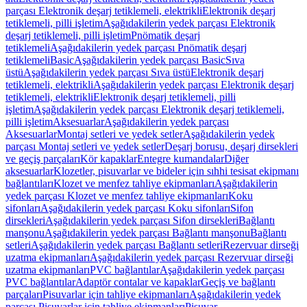
parçası Elektronik deşarj tetiklemeli, elektrikli
Elektronik deşarj
tetiklemeli, pilli işletim
Aşağıdakilerin yedek parçası Elektronik
deşarj tetiklemeli, pilli işletim
Pnömatik deşarj
tetiklemeli
Aşağıdakilerin yedek parçası Pnömatik deşarj
tetiklemeli
Basic
Aşağıdakilerin yedek parçası Basic
Sıva
üstü
Aşağıdakilerin yedek parçası Sıva üstü
Elektronik deşarj
tetiklemeli, elektrikli
Aşağıdakilerin yedek parçası Elektronik deşarj
tetiklemeli, elektrikli
Elektronik deşarj tetiklemeli, pilli
işletim
Aşağıdakilerin yedek parçası Elektronik deşarj tetiklemeli,
pilli işletim
Aksesuarlar
Aşağıdakilerin yedek parçası
Aksesuarlar
Montaj setleri ve yedek setler
Aşağıdakilerin yedek
parçası Montaj setleri ve yedek setler
Deşarj borusu, deşarj dirsekleri
ve geçiş parçaları
Kör kapaklar
Entegre kumandalar
Diğer
aksesuarlar
Klozetler, pisuvarlar ve bideler için sıhhi tesisat ekipmanı
bağlantıları
Klozet ve menfez tahliye ekipmanları
Aşağıdakilerin
yedek parçası Klozet ve menfez tahliye ekipmanları
Koku
sifonları
Aşağıdakilerin yedek parçası Koku sifonları
Sifon
dirsekleri
Aşağıdakilerin yedek parçası Sifon dirsekleri
Bağlantı
manşonu
Aşağıdakilerin yedek parçası Bağlantı manşonu
Bağlantı
setleri
Aşağıdakilerin yedek parçası Bağlantı setleri
Rezervuar dirseği
uzatma ekipmanları
Aşağıdakilerin yedek parçası Rezervuar dirseği
uzatma ekipmanları
PVC bağlantılar
Aşağıdakilerin yedek parçası
PVC bağlantılar
Adaptör contalar ve kapaklar
Geçiş ve bağlantı
parçaları
Pisuvarlar için tahliye ekipmanları
Aşağıdakilerin yedek
parçası Pisuvarlar için tahliye ekipmanları
Pisuvar