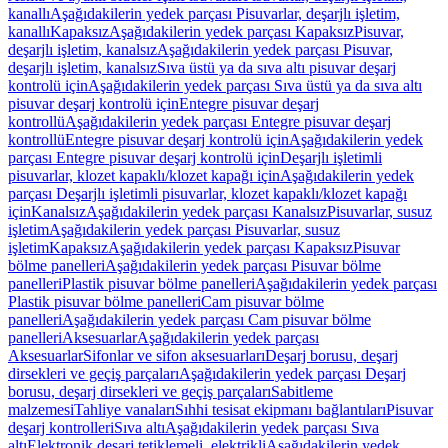
kanallı
Aşağıdakilerin yedek parçası Pisuvarlar, deşarjlı işletim,
kanallı
Kapaksız
Aşağıdakilerin yedek parçası Kapaksız
Pisuvar,
deşarjlı işletim, kanalsız
Aşağıdakilerin yedek parçası Pisuvar,
deşarjlı işletim, kanalsız
Sıva üstü ya da sıva altı pisuvar deşarj
kontrolü için
Aşağıdakilerin yedek parçası Sıva üstü ya da sıva altı
pisuvar deşarj kontrolü için
Entegre pisuvar deşarj
kontrollü
Aşağıdakilerin yedek parçası Entegre pisuvar deşarj
kontrollü
Entegre pisuvar deşarj kontrolü için
Aşağıdakilerin yedek
parçası Entegre pisuvar deşarj kontrolü için
Deşarjlı işletimli
pisuvarlar, klozet kapaklı/klozet kapağı için
Aşağıdakilerin yedek
parçası Deşarjlı işletimli pisuvarlar, klozet kapaklı/klozet kapağı
için
Kanalsız
Aşağıdakilerin yedek parçası Kanalsız
Pisuvarlar, susuz
işletim
Aşağıdakilerin yedek parçası Pisuvarlar, susuz
işletim
Kapaksız
Aşağıdakilerin yedek parçası Kapaksız
Pisuvar
bölme panelleri
Aşağıdakilerin yedek parçası Pisuvar bölme
panelleri
Plastik pisuvar bölme panelleri
Aşağıdakilerin yedek parçası
Plastik pisuvar bölme panelleri
Cam pisuvar bölme
panelleri
Aşağıdakilerin yedek parçası Cam pisuvar bölme
panelleri
Aksesuarlar
Aşağıdakilerin yedek parçası
Aksesuarlar
Sifonlar ve sifon aksesuarları
Deşarj borusu, deşarj
dirsekleri ve geçiş parçaları
Aşağıdakilerin yedek parçası Deşarj
borusu, deşarj dirsekleri ve geçiş parçaları
Sabitleme
malzemesi
Tahliye vanaları
Sıhhi tesisat ekipmanı bağlantıları
Pisuvar
deşarj kontrolleri
Sıva altı
Aşağıdakilerin yedek parçası Sıva
altı
Elektronik deşarj tetiklemeli, elektrikli
Aşağıdakilerin yedek