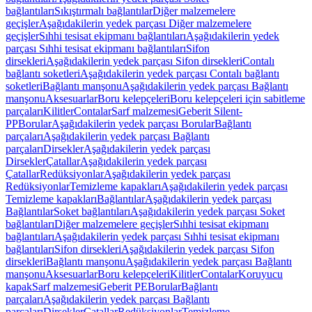
bağlantıları
Sıkıştırmalı bağlantılar
Diğer malzemelere
geçişler
Aşağıdakilerin yedek parçası Diğer malzemelere
geçişler
Sıhhi tesisat ekipmanı bağlantıları
Aşağıdakilerin yedek
parçası Sıhhi tesisat ekipmanı bağlantıları
Sifon
dirsekleri
Aşağıdakilerin yedek parçası Sifon dirsekleri
Contalı
bağlantı soketleri
Aşağıdakilerin yedek parçası Contalı bağlantı
soketleri
Bağlantı manşonu
Aşağıdakilerin yedek parçası Bağlantı
manşonu
Aksesuarlar
Boru kelepçeleri
Boru kelepçeleri için sabitleme
parçaları
Kilitler
Contalar
Sarf malzemesi
Geberit Silent-
PP
Borular
Aşağıdakilerin yedek parçası Borular
Bağlantı
parçaları
Aşağıdakilerin yedek parçası Bağlantı
parçaları
Dirsekler
Aşağıdakilerin yedek parçası
Dirsekler
Çatallar
Aşağıdakilerin yedek parçası
Çatallar
Redüksiyonlar
Aşağıdakilerin yedek parçası
Redüksiyonlar
Temizleme kapakları
Aşağıdakilerin yedek parçası
Temizleme kapakları
Bağlantılar
Aşağıdakilerin yedek parçası
Bağlantılar
Soket bağlantıları
Aşağıdakilerin yedek parçası Soket
bağlantıları
Diğer malzemelere geçişler
Sıhhi tesisat ekipmanı
bağlantıları
Aşağıdakilerin yedek parçası Sıhhi tesisat ekipmanı
bağlantıları
Sifon dirsekleri
Aşağıdakilerin yedek parçası Sifon
dirsekleri
Bağlantı manşonu
Aşağıdakilerin yedek parçası Bağlantı
manşonu
Aksesuarlar
Boru kelepçeleri
Kilitler
Contalar
Koruyucu
kapak
Sarf malzemesi
Geberit PE
Borular
Bağlantı
parçaları
Aşağıdakilerin yedek parçası Bağlantı
parçaları
Dirsekler
Çatallar
Redüksiyonlar
Temizleme