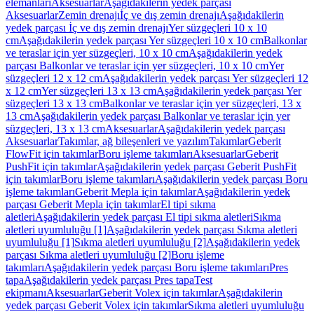
elemanları
Aksesuarlar
Aşağıdakilerin yedek parçası
Aksesuarlar
Zemin drenajı
İç ve dış zemin drenajı
Aşağıdakilerin
yedek parçası İç ve dış zemin drenajı
Yer süzgeçleri 10 x 10
cm
Aşağıdakilerin yedek parçası Yer süzgeçleri 10 x 10 cm
Balkonlar
ve teraslar için yer süzgeçleri, 10 x 10 cm
Aşağıdakilerin yedek
parçası Balkonlar ve teraslar için yer süzgeçleri, 10 x 10 cm
Yer
süzgeçleri 12 x 12 cm
Aşağıdakilerin yedek parçası Yer süzgeçleri 12
x 12 cm
Yer süzgeçleri 13 x 13 cm
Aşağıdakilerin yedek parçası Yer
süzgeçleri 13 x 13 cm
Balkonlar ve teraslar için yer süzgeçleri, 13 x
13 cm
Aşağıdakilerin yedek parçası Balkonlar ve teraslar için yer
süzgeçleri, 13 x 13 cm
Aksesuarlar
Aşağıdakilerin yedek parçası
Aksesuarlar
Takımlar, ağ bileşenleri ve yazılım
Takımlar
Geberit
FlowFit için takımlar
Boru işleme takımları
Aksesuarlar
Geberit
PushFit için takımlar
Aşağıdakilerin yedek parçası Geberit PushFit
için takımlar
Boru işleme takımları
Aşağıdakilerin yedek parçası Boru
işleme takımları
Geberit Mepla için takımlar
Aşağıdakilerin yedek
parçası Geberit Mepla için takımlar
El tipi sıkma
aletleri
Aşağıdakilerin yedek parçası El tipi sıkma aletleri
Sıkma
aletleri uyumluluğu [1]
Aşağıdakilerin yedek parçası Sıkma aletleri
uyumluluğu [1]
Sıkma aletleri uyumluluğu [2]
Aşağıdakilerin yedek
parçası Sıkma aletleri uyumluluğu [2]
Boru işleme
takımları
Aşağıdakilerin yedek parçası Boru işleme takımları
Pres
tapa
Aşağıdakilerin yedek parçası Pres tapa
Test
ekipmanı
Aksesuarlar
Geberit Volex için takımlar
Aşağıdakilerin
yedek parçası Geberit Volex için takımlar
Sıkma aletleri uyumluluğu