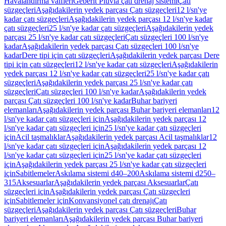
Havalandırma valfleri
Geberit Pluvia çatı drenaj sistemi
Çatı
süzgeçleri
Aşağıdakilerin yedek parçası Çatı süzgeçleri
12 l/sn'ye
kadar çatı süzgeçleri
Aşağıdakilerin yedek parçası 12 l/sn'ye kadar
çatı süzgeçleri
25 l/sn'ye kadar çatı süzgeçleri
Aşağıdakilerin yedek
parçası 25 l/sn'ye kadar çatı süzgeçleri
Çatı süzgeçleri 100 l/sn'ye
kadar
Aşağıdakilerin yedek parçası Çatı süzgeçleri 100 l/sn'ye
kadar
Dere tipi için çatı süzgeçleri
Aşağıdakilerin yedek parçası Dere
tipi için çatı süzgeçleri
12 l/sn'ye kadar çatı süzgeçleri
Aşağıdakilerin
yedek parçası 12 l/sn'ye kadar çatı süzgeçleri
25 l/sn'ye kadar çatı
süzgeçleri
Aşağıdakilerin yedek parçası 25 l/sn'ye kadar çatı
süzgeçleri
Çatı süzgeçleri 100 l/sn'ye kadar
Aşağıdakilerin yedek
parçası Çatı süzgeçleri 100 l/sn'ye kadar
Buhar bariyeri
elemanları
Aşağıdakilerin yedek parçası Buhar bariyeri elemanları
12
l/sn'ye kadar çatı süzgeçleri için
Aşağıdakilerin yedek parçası 12
l/sn'ye kadar çatı süzgeçleri için
25 l/sn'ye kadar çatı süzgeçleri
için
Acil taşmalıklar
Aşağıdakilerin yedek parçası Acil taşmalıklar
12
l/sn'ye kadar çatı süzgeçleri için
Aşağıdakilerin yedek parçası 12
l/sn'ye kadar çatı süzgeçleri için
25 l/sn'ye kadar çatı süzgeçleri
için
Aşağıdakilerin yedek parçası 25 l/sn'ye kadar çatı süzgeçleri
için
Sabitlemeler
Askılama sistemi d40–200
Askılama sistemi d250–
315
Aksesuarlar
Aşağıdakilerin yedek parçası Aksesuarlar
Çatı
süzgeçleri için
Aşağıdakilerin yedek parçası Çatı süzgeçleri
için
Sabitlemeler için
Konvansiyonel çatı drenajı
Çatı
süzgeçleri
Aşağıdakilerin yedek parçası Çatı süzgeçleri
Buhar
bariyeri elemanları
Aşağıdakilerin yedek parçası Buhar bariyeri