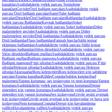
kapakları
Aşağıdakilerin yedek parçası Temizleme
kapakları
Geçişler
Özel bağlantı parçaları
Aşağıdakilerin yedek
parçası Özel bağlantı parçaları
SuperTube bağlantı
parçaları
Dirsekler
Özel bağlantı parçaları
Bağlantılar
Aşağıdakilerin
yedek parçası Bağlantılar
Kaynak bağlantıları
Soket
bağlantıları
Aşağıdakilerin yedek parçası Soket bağlantıları
Diğer
malzemelere geçişler
Aşağıdakilerin yedek parçası Diğer
malzemelere geçişler
Dişli bağlantılar
Aşağıdakilerin yedek parçası
Dişli bağlantılar
Flanş bağlantıları
Faturalı burçlar
Sıhhi tesisat
ekipmanı bağlantıları
Aşağıdakilerin yedek parçası Sıhhi tesisat
ekipmanı bağlantıları
Sifon dirsekleri
Aşağıdakilerin yedek parçası
Sifon dirsekleri
Bağlantı mufları
Aşağıdakilerin yedek parçası
Bağlantı mufları
Bağlantı manşonu
Aşağıdakilerin yedek parçası
Bağlantı manşonu
P tipi sifonlar
Aşağıdakilerin yedek parçası P tipi
sifonlar
Helezon sifonlar
Aşağıdakilerin yedek parçası Helezon
sifonlar
Aksesuarlar
Boru kelepçeleri
Boru kelepçeleri için sabitleme
parçaları
Taşıma kanalları
Kilitler
Contalar
Şablon kutuları
Sarf
malzemesi
Yangın koruması, ses izolasyonu ve nem koruması
Yangın
koruması
Aşağıdakilerin yedek parçası Yangın koruması
Drenaj
sistemleri için yangın koruması
Aşağıdakilerin yedek parçası Drenaj
sistemleri için yangın koruması
Ses izolasyonu
Gövde sesini ayırmak
için izolasyonlar
Gövde sesini ayırmak için izolasyonlar ve hava sesi
izolasyonu
Nem koruması
Contalar
Drenaj için havalandırma
valfleri
Havalandırma valfleri
Aşağıdakilerin yedek parçası