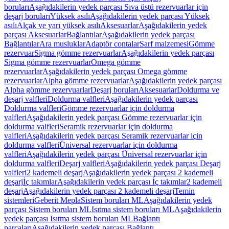
boruları
Aşağıdakilerin yedek parçası Sıva üstü rezervuarlar için
deşarj boruları
Yüksek asılı
Aşağıdakilerin yedek parçası Yüksek
asılı
Alçak ve yarı yüksek asılı
Aksesuarlar
Aşağıdakilerin yedek
parçası Aksesuarlar
Bağlantılar
Aşağıdakilerin yedek parçası
Bağlantılar
Ara musluklar
Adaptör contalar
Sarf malzemesi
Gömme
rezervuar
Sigma gömme rezervuarlar
Aşağıdakilerin yedek parçası
Sigma gömme rezervuarlar
Omega gömme
rezervuarlar
Aşağıdakilerin yedek parçası Omega gömme
rezervuarlar
Alpha gömme rezervuarlar
Aşağıdakilerin yedek parçası
Alpha gömme rezervuarlar
Deşarj boruları
Aksesuarlar
Doldurma ve
deşarj valfleri
Doldurma valfleri
Aşağıdakilerin yedek parçası
Doldurma valfleri
Gömme rezervuarlar için doldurma
valfleri
Aşağıdakilerin yedek parçası Gömme rezervuarlar için
doldurma valfleri
Seramik rezervuarlar için doldurma
valfleri
Aşağıdakilerin yedek parçası Seramik rezervuarlar için
doldurma valfleri
Üniversal rezervuarlar için doldurma
valfleri
Aşağıdakilerin yedek parçası Üniversal rezervuarlar için
doldurma valfleri
Deşarj valfleri
Aşağıdakilerin yedek parçası Deşarj
valfleri
2 kademeli deşarj
Aşağıdakilerin yedek parçası 2 kademeli
deşarj
İç takımlar
Aşağıdakilerin yedek parçası İç takımlar
2 kademeli
deşarj
Aşağıdakilerin yedek parçası 2 kademeli deşarj
Temin
sistemleri
Geberit Mepla
Sistem boruları ML
Aşağıdakilerin yedek
parçası Sistem boruları ML
Isıtma sistem boruları ML
Aşağıdakilerin
yedek parçası Isıtma sistem boruları ML
Bağlantı
parçaları
Aşağıdakilerin yedek parçası Bağlantı