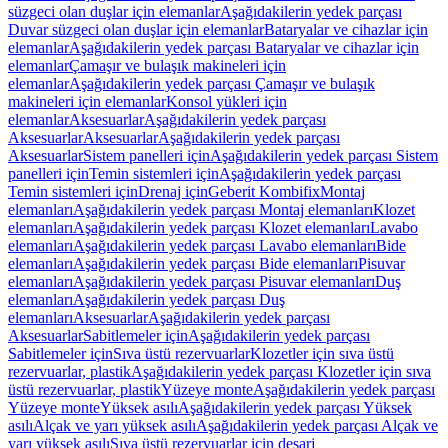
süzgeci olan duşlar için elemanlar
Aşağıdakilerin yedek parçası
Duvar süzgeci olan duşlar için elemanlar
Bataryalar ve cihazlar için
elemanlar
Aşağıdakilerin yedek parçası Bataryalar ve cihazlar için
elemanlar
Çamaşır ve bulaşık makineleri için
elemanlar
Aşağıdakilerin yedek parçası Çamaşır ve bulaşık
makineleri için elemanlar
Konsol yükleri için
elemanlar
Aksesuarlar
Aşağıdakilerin yedek parçası
Aksesuarlar
Aksesuarlar
Aşağıdakilerin yedek parçası
Aksesuarlar
Sistem panelleri için
Aşağıdakilerin yedek parçası Sistem
panelleri için
Temin sistemleri için
Aşağıdakilerin yedek parçası
Temin sistemleri için
Drenaj için
Geberit Kombifix
Montaj
elemanları
Aşağıdakilerin yedek parçası Montaj elemanları
Klozet
elemanları
Aşağıdakilerin yedek parçası Klozet elemanları
Lavabo
elemanları
Aşağıdakilerin yedek parçası Lavabo elemanları
Bide
elemanları
Aşağıdakilerin yedek parçası Bide elemanları
Pisuvar
elemanları
Aşağıdakilerin yedek parçası Pisuvar elemanları
Duş
elemanları
Aşağıdakilerin yedek parçası Duş
elemanları
Aksesuarlar
Aşağıdakilerin yedek parçası
Aksesuarlar
Sabitlemeler için
Aşağıdakilerin yedek parçası
Sabitlemeler için
Sıva üstü rezervuarlar
Klozetler için sıva üstü
rezervuarlar, plastik
Aşağıdakilerin yedek parçası Klozetler için sıva
üstü rezervuarlar, plastik
Yüzeye monte
Aşağıdakilerin yedek parçası
Yüzeye monte
Yüksek asılı
Aşağıdakilerin yedek parçası Yüksek
asılı
Alçak ve yarı yüksek asılı
Aşağıdakilerin yedek parçası Alçak ve
yarı yüksek asılı
Sıva üstü rezervuarlar için deşarj