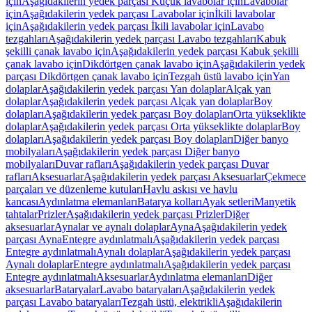
için
Aşağıdakilerin yedek parçası Küçük lavabolar için
Lavabolar
için
Aşağıdakilerin yedek parçası Lavabolar için
İkili lavabolar
için
Aşağıdakilerin yedek parçası İkili lavabolar için
Lavabo
tezgahları
Aşağıdakilerin yedek parçası Lavabo tezgahları
Kabuk
şekilli çanak lavabo için
Aşağıdakilerin yedek parçası Kabuk şekilli
çanak lavabo için
Dikdörtgen çanak lavabo için
Aşağıdakilerin yedek
parçası Dikdörtgen çanak lavabo için
Tezgah üstü lavabo için
Yan
dolaplar
Aşağıdakilerin yedek parçası Yan dolaplar
Alçak yan
dolaplar
Aşağıdakilerin yedek parçası Alçak yan dolaplar
Boy
dolapları
Aşağıdakilerin yedek parçası Boy dolapları
Orta yükseklikte
dolaplar
Aşağıdakilerin yedek parçası Orta yükseklikte dolaplar
Boy
dolapları
Aşağıdakilerin yedek parçası Boy dolapları
Diğer banyo
mobilyaları
Aşağıdakilerin yedek parçası Diğer banyo
mobilyaları
Duvar rafları
Aşağıdakilerin yedek parçası Duvar
rafları
Aksesuarlar
Aşağıdakilerin yedek parçası Aksesuarlar
Çekmece
parçaları ve düzenleme kutuları
Havlu askısı ve havlu
kancası
Aydınlatma elemanları
Batarya kolları
Ayak setleri
Manyetik
tahtalar
Prizler
Aşağıdakilerin yedek parçası Prizler
Diğer
aksesuarlar
Aynalar ve aynalı dolaplar
Ayna
Aşağıdakilerin yedek
parçası Ayna
Entegre aydınlatmalı
Aşağıdakilerin yedek parçası
Entegre aydınlatmalı
Aynalı dolaplar
Aşağıdakilerin yedek parçası
Aynalı dolaplar
Entegre aydınlatmalı
Aşağıdakilerin yedek parçası
Entegre aydınlatmalı
Aksesuarlar
Aydınlatma elemanları
Diğer
aksesuarlar
Bataryalar
Lavabo bataryaları
Aşağıdakilerin yedek
parçası Lavabo bataryaları
Tezgah üstü, elektrikli
Aşağıdakilerin