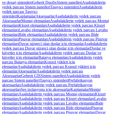
ve deşarj sistemleri
Geberit Duofix
Sistem panelleri
Aşağıdakilerin
yedek parçası Sistem panelleri
Taşıyıcı sistemleri
Aşağıdakilerin
yedek parçası Taşıyıcı
sistemleri
Kaplamalar
Aksesuarlar
Aşağıdakilerin yedek parçası
Aksesuarlar
Montaj elemanları
Aşağıdakilerin yedek parçası Montaj
elemanları
Klozet elemanları
Aşağıdakilerin yedek parçası Klozet
elemanları
Lavabo elemanları
Aşağıdakilerin yedek parçası Lavabo
elemanları
Bide elemanları
Aşağıdakilerin yedek parçası Bide
elemanları
Pisuvar elemanları
Aşağıdakilerin yedek parçası Pisuvar
elemanları
Duvar süzgeci olan duşlar için elemanlar
Aşağıdakilerin
yedek parçası Duvar süzgeci olan duşlar için elemanlar
Duşlar ve
küvetler için elemanlar
Aşağıdakilerin yedek parçası Duşlar ve
küvetler için elemanlar
Batarya elemanları
Aşağıdakilerin yedek
parçası Batarya elemanları
Konsol yükleri için
elemanlar
Aşağıdakilerin yedek parçası Konsol yükleri için
elemanlar
Aksesuarlar
Aşağıdakilerin yedek parçası
Aksesuarlar
Geberit GIS
Sistem panelleri
Aşağıdakilerin yedek
parçası Sistem panelleri
Taşıyıcı sistemleri
Prefabrikasyon
aksesuarları
Aşağıdakilerin yedek parçası Prefabrikasyon
aksesuarları
Ses izolasyonu için aksesuarlar
Kaplamalar
Montaj
elemanları
Aşağıdakilerin yedek parçası Montaj elemanları
Klozet
elemanları
Aşağıdakilerin yedek parçası Klozet elemanları
Lavabo
elemanları
Aşağıdakilerin yedek parçası Lavabo elemanları
Bide
elemanları
Aşağıdakilerin yedek parçası Bide elemanları
Pisuvar
elemanları
Aşağıdakilerin yedek parçası Pisuvar elemanları
Duvar