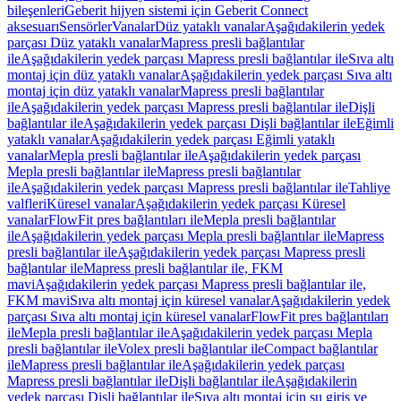
bileşenleri
Geberit hijyen sistemi için Geberit Connect
aksesuarı
Sensörler
Vanalar
Düz yataklı vanalar
Aşağıdakilerin yedek
parçası Düz yataklı vanalar
Mapress presli bağlantılar
ile
Aşağıdakilerin yedek parçası Mapress presli bağlantılar ile
Sıva altı
montaj için düz yataklı vanalar
Aşağıdakilerin yedek parçası Sıva altı
montaj için düz yataklı vanalar
Mapress presli bağlantılar
ile
Aşağıdakilerin yedek parçası Mapress presli bağlantılar ile
Dişli
bağlantılar ile
Aşağıdakilerin yedek parçası Dişli bağlantılar ile
Eğimli
yataklı vanalar
Aşağıdakilerin yedek parçası Eğimli yataklı
vanalar
Mepla presli bağlantılar ile
Aşağıdakilerin yedek parçası
Mepla presli bağlantılar ile
Mapress presli bağlantılar
ile
Aşağıdakilerin yedek parçası Mapress presli bağlantılar ile
Tahliye
valfleri
Küresel vanalar
Aşağıdakilerin yedek parçası Küresel
vanalar
FlowFit pres bağlantıları ile
Mepla presli bağlantılar
ile
Aşağıdakilerin yedek parçası Mepla presli bağlantılar ile
Mapress
presli bağlantılar ile
Aşağıdakilerin yedek parçası Mapress presli
bağlantılar ile
Mapress presli bağlantılar ile, FKM
mavi
Aşağıdakilerin yedek parçası Mapress presli bağlantılar ile,
FKM mavi
Sıva altı montaj için küresel vanalar
Aşağıdakilerin yedek
parçası Sıva altı montaj için küresel vanalar
FlowFit pres bağlantıları
ile
Mepla presli bağlantılar ile
Aşağıdakilerin yedek parçası Mepla
presli bağlantılar ile
Volex presli bağlantılar ile
Compact bağlantılar
ile
Mapress presli bağlantılar ile
Aşağıdakilerin yedek parçası
Mapress presli bağlantılar ile
Dişli bağlantılar ile
Aşağıdakilerin
yedek parçası Dişli bağlantılar ile
Sıva altı montaj için su giriş ve