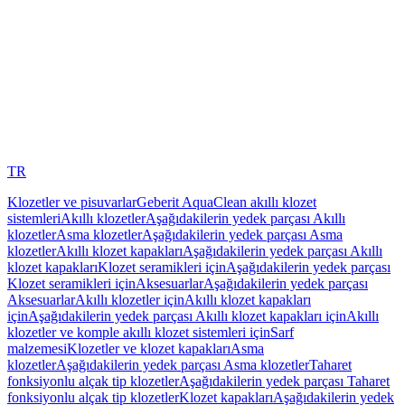
TR
Klozetler ve pisuvarlar
Geberit AquaClean akıllı klozet
sistemleri
Akıllı klozetler
Aşağıdakilerin yedek parçası Akıllı
klozetler
Asma klozetler
Aşağıdakilerin yedek parçası Asma
klozetler
Akıllı klozet kapakları
Aşağıdakilerin yedek parçası Akıllı
klozet kapakları
Klozet seramikleri için
Aşağıdakilerin yedek parçası
Klozet seramikleri için
Aksesuarlar
Aşağıdakilerin yedek parçası
Aksesuarlar
Akıllı klozetler için
Akıllı klozet kapakları
için
Aşağıdakilerin yedek parçası Akıllı klozet kapakları için
Akıllı
klozetler ve komple akıllı klozet sistemleri için
Sarf
malzemesi
Klozetler ve klozet kapakları
Asma
klozetler
Aşağıdakilerin yedek parçası Asma klozetler
Taharet
fonksiyonlu alçak tip klozetler
Aşağıdakilerin yedek parçası Taharet
fonksiyonlu alçak tip klozetler
Klozet kapakları
Aşağıdakilerin yedek