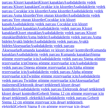
parçası Klozet kapakları
Klozet kapakları
Aşağıdakilerin yedek
parçası Klozet kapakları
Çocuklar için klozetler
Aşağıdakilerin yedek
parçası Çocuklar için klozetler
Asma klozetler
Aşağıdakilerin yedek
parçası Asma klozetler
Yere oturan klozetler
Aşağıdakilerin yedek
parçası Yere oturan klozetler
Çocuklar için klozet
kapağı
Aşağıdakilerin yedek parçası Çocuklar için klozet
kapağı
Klozet kapakları
Aşağıdakilerin yedek parçası Klozet
kapakları
Klozet oturakları
Aşağıdakilerin yedek parçası Klozet
oturakları
Bideler
Asma bideler
Aşağıdakilerin yedek parçası Asma
bideler
Ayaklı bideler
Aşağıdakilerin yedek parçası Ayaklı
bideler
Aksesuarlar
Aşağıdakilerin yedek parçası
Aksesuarlar
Kumanda kapakları ve klozet deşarj kontrolleri
Kumanda
kapakları
Aşağıdakilerin yedek parçası Kumanda kapakları
Sigma
gömme rezervuarlar için
Aşağıdakilerin yedek parçası Sigma gömme
rezervuarlar için
Omega gömme rezervuarlar için
Aşağıdakilerin
yedek parçası Omega gömme rezervuarlar için
Alpha gömme
rezervuarlar için
Aşağıdakilerin yedek parçası Alpha gömme
rezervuarlar için
Twinline gömme rezervuarlar için
Aşağıdakilerin
yedek parçası Twinline gömme rezervuarlar için
Aksesuarlar
Sarf
malzemesi
Elektronik deşarj tetiklemeli klozet deşarj
kontrolleri
Aşağıdakilerin yedek parçası Elektronik deşarj tetiklemeli
klozet deşarj kontrolleri
Geberit Sigma 12 cm gömme rezervuar için
deşarj tetiklemeli, elektrikli
Aşağıdakilerin yedek parçası Geberit
Sigma 12 cm gömme rezervuar için deşarj tetiklemeli,
elektrikli
Geberit Sigma 8 cm gömme rezervuar için deşarj