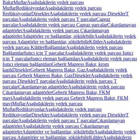
Bakır
Muflar
Aşağıdakilerin yedek parçası
Muflar
Redüksiyonlar
Aşağıdakilerin yedek parçası
Redüksiyonlar
Dirsekler
Aşağıdakilerin yedek parçası Dirsekler
T
parçalar
Aşağıdakilerin yedek parçası T parçalar
Çapraz
parçalar
Aşağıdakilerin yedek parçası Çapraz parçalar
Çıkarılamayan
adaptörler
Aşağıdakilerin yedek parçası Çıkarılamayan
adaptörler
Adaptörler ve bağlantılar, sökülebilir
Aşağıdakilerin yedek
parçası Adaptörler ve bağlantılar, sökülebilir
Kilitler
Aşağıdakilerin
yedek parçası Kilitler
Bağlantılar
Aşağıdakilerin yedek parçası
Bağlantılar
Isıtıcı için T parçalar
Aşağıdakilerin yedek parçası Isıtıcı
için T parçalar
Isıtıcı eleman bağlantıları
Aşağıdakilerin yedek parçası
Isıtıcı eleman bağlantıları
Geberit Mapress Bakır, krom
kaplı
Dirsekler
Geberit Mapress Bakır, Gaz
Aşağıdakilerin yedek
parçası Geberit Mapress Bakır, Gaz
Dirsekler
Aşağıdakilerin yedek
parçası Dirsekler
T parçalar
Aşağıdakilerin yedek parçası T
parçalar
Çıkarılamayan adaptörler
Aşağıdakilerin yedek parçası
Çıkarılamayan adaptörler
Geberit Mapress Bakır, FKM
mavi
Aşağıdakilerin yedek parçası Geberit Mapress Bakır, FKM
mavi
Muflar
Aşağıdakilerin yedek parçası
Muflar
Redüksiyonlar
Aşağıdakilerin yedek parçası
Redüksiyonlar
Dirsekler
Aşağıdakilerin yedek parçası Dirsekler
T
parçalar
Aşağıdakilerin yedek parçası T parçalar
Çıkarılamayan
adaptörler
Aşağıdakilerin yedek parçası Çıkarılamayan
adaptörler
Adaptörler ve bağlantılar, sökülebilir
Aşağıdakilerin yedek
parçası Adaptörler ve bağlantılar, sökülebilir
Kilitler
Aşağıdakilerin