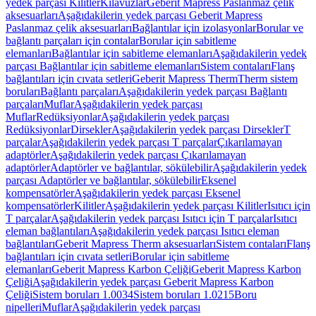
yedek parçası Kilitler
Kılavuzlar
Geberit Mapress Paslanmaz çelik
aksesuarları
Aşağıdakilerin yedek parçası Geberit Mapress
Paslanmaz çelik aksesuarları
Bağlantılar için izolasyonlar
Borular ve
bağlantı parçaları için contalar
Borular için sabitleme
elemanları
Bağlantılar için sabitleme elemanları
Aşağıdakilerin yedek
parçası Bağlantılar için sabitleme elemanları
Sistem contaları
Flanş
bağlantıları için cıvata setleri
Geberit Mapress Therm
Therm sistem
boruları
Bağlantı parçaları
Aşağıdakilerin yedek parçası Bağlantı
parçaları
Muflar
Aşağıdakilerin yedek parçası
Muflar
Redüksiyonlar
Aşağıdakilerin yedek parçası
Redüksiyonlar
Dirsekler
Aşağıdakilerin yedek parçası Dirsekler
T
parçalar
Aşağıdakilerin yedek parçası T parçalar
Çıkarılamayan
adaptörler
Aşağıdakilerin yedek parçası Çıkarılamayan
adaptörler
Adaptörler ve bağlantılar, sökülebilir
Aşağıdakilerin yedek
parçası Adaptörler ve bağlantılar, sökülebilir
Eksenel
kompensatörler
Aşağıdakilerin yedek parçası Eksenel
kompensatörler
Kilitler
Aşağıdakilerin yedek parçası Kilitler
Isıtıcı için
T parçalar
Aşağıdakilerin yedek parçası Isıtıcı için T parçalar
Isıtıcı
eleman bağlantıları
Aşağıdakilerin yedek parçası Isıtıcı eleman
bağlantıları
Geberit Mapress Therm aksesuarları
Sistem contaları
Flanş
bağlantıları için cıvata setleri
Borular için sabitleme
elemanları
Geberit Mapress Karbon Çeliği
Geberit Mapress Karbon
Çeliği
Aşağıdakilerin yedek parçası Geberit Mapress Karbon
Çeliği
Sistem boruları 1.0034
Sistem boruları 1.0215
Boru
nipelleri
Muflar
Aşağıdakilerin yedek parçası