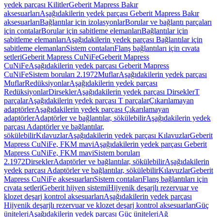
yedek parçası Kilitler
Geberit Mapress Bakır
aksesuarları
Aşağıdakilerin yedek parçası Geberit Mapress Bakır
aksesuarları
Bağlantılar için izolasyonlar
Borular ve bağlantı parçaları
için contalar
Borular için sabitleme elemanları
Bağlantılar için
sabitleme elemanları
Aşağıdakilerin yedek parçası Bağlantılar için
sabitleme elemanları
Sistem contaları
Flanş bağlantıları için cıvata
setleri
Geberit Mapress CuNiFe
Geberit Mapress
CuNiFe
Aşağıdakilerin yedek parçası Geberit Mapress
CuNiFe
Sistem boruları 2.1972
Muflar
Aşağıdakilerin yedek parçası
Muflar
Redüksiyonlar
Aşağıdakilerin yedek parçası
Redüksiyonlar
Dirsekler
Aşağıdakilerin yedek parçası Dirsekler
T
parçalar
Aşağıdakilerin yedek parçası T parçalar
Çıkarılamayan
adaptörler
Aşağıdakilerin yedek parçası Çıkarılamayan
adaptörler
Adaptörler ve bağlantılar, sökülebilir
Aşağıdakilerin yedek
parçası Adaptörler ve bağlantılar,
sökülebilir
Kılavuzlar
Aşağıdakilerin yedek parçası Kılavuzlar
Geberit
Mapress CuNiFe, FKM mavi
Aşağıdakilerin yedek parçası Geberit
Mapress CuNiFe, FKM mavi
Sistem boruları
2.1972
Dirsekler
Adaptörler ve bağlantılar, sökülebilir
Aşağıdakilerin
yedek parçası Adaptörler ve bağlantılar, sökülebilir
Kılavuzlar
Geberit
Mapress CuNiFe aksesuarları
Sistem contaları
Flanş bağlantıları için
cıvata setleri
Geberit hijyen sistemi
Hijyenik deşarjlı rezervuar ve
klozet deşarj kontrol aksesuarları
Aşağıdakilerin yedek parçası
Hijyenik deşarjlı rezervuar ve klozet deşarj kontrol aksesuarları
Güç
üniteleri
Aşağıdakilerin yedek parçası Güç üniteleri
Ağ