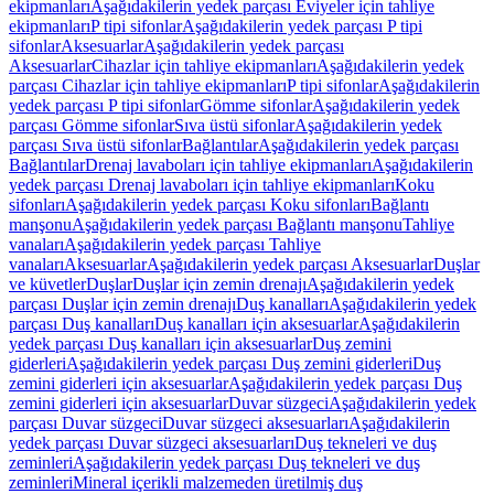
ekipmanları
Aşağıdakilerin yedek parçası Eviyeler için tahliye
ekipmanları
P tipi sifonlar
Aşağıdakilerin yedek parçası P tipi
sifonlar
Aksesuarlar
Aşağıdakilerin yedek parçası
Aksesuarlar
Cihazlar için tahliye ekipmanları
Aşağıdakilerin yedek
parçası Cihazlar için tahliye ekipmanları
P tipi sifonlar
Aşağıdakilerin
yedek parçası P tipi sifonlar
Gömme sifonlar
Aşağıdakilerin yedek
parçası Gömme sifonlar
Sıva üstü sifonlar
Aşağıdakilerin yedek
parçası Sıva üstü sifonlar
Bağlantılar
Aşağıdakilerin yedek parçası
Bağlantılar
Drenaj lavaboları için tahliye ekipmanları
Aşağıdakilerin
yedek parçası Drenaj lavaboları için tahliye ekipmanları
Koku
sifonları
Aşağıdakilerin yedek parçası Koku sifonları
Bağlantı
manşonu
Aşağıdakilerin yedek parçası Bağlantı manşonu
Tahliye
vanaları
Aşağıdakilerin yedek parçası Tahliye
vanaları
Aksesuarlar
Aşağıdakilerin yedek parçası Aksesuarlar
Duşlar
ve küvetler
Duşlar
Duşlar için zemin drenajı
Aşağıdakilerin yedek
parçası Duşlar için zemin drenajı
Duş kanalları
Aşağıdakilerin yedek
parçası Duş kanalları
Duş kanalları için aksesuarlar
Aşağıdakilerin
yedek parçası Duş kanalları için aksesuarlar
Duş zemini
giderleri
Aşağıdakilerin yedek parçası Duş zemini giderleri
Duş
zemini giderleri için aksesuarlar
Aşağıdakilerin yedek parçası Duş
zemini giderleri için aksesuarlar
Duvar süzgeci
Aşağıdakilerin yedek
parçası Duvar süzgeci
Duvar süzgeci aksesuarları
Aşağıdakilerin
yedek parçası Duvar süzgeci aksesuarları
Duş tekneleri ve duş
zeminleri
Aşağıdakilerin yedek parçası Duş tekneleri ve duş
zeminleri
Mineral içerikli malzemeden üretilmiş duş