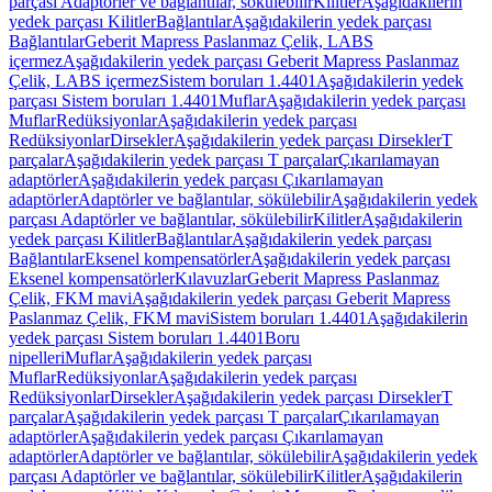
parçası Adaptörler ve bağlantılar, sökülebilir
Kilitler
Aşağıdakilerin
yedek parçası Kilitler
Bağlantılar
Aşağıdakilerin yedek parçası
Bağlantılar
Geberit Mapress Paslanmaz Çelik, LABS
içermez
Aşağıdakilerin yedek parçası Geberit Mapress Paslanmaz
Çelik, LABS içermez
Sistem boruları 1.4401
Aşağıdakilerin yedek
parçası Sistem boruları 1.4401
Muflar
Aşağıdakilerin yedek parçası
Muflar
Redüksiyonlar
Aşağıdakilerin yedek parçası
Redüksiyonlar
Dirsekler
Aşağıdakilerin yedek parçası Dirsekler
T
parçalar
Aşağıdakilerin yedek parçası T parçalar
Çıkarılamayan
adaptörler
Aşağıdakilerin yedek parçası Çıkarılamayan
adaptörler
Adaptörler ve bağlantılar, sökülebilir
Aşağıdakilerin yedek
parçası Adaptörler ve bağlantılar, sökülebilir
Kilitler
Aşağıdakilerin
yedek parçası Kilitler
Bağlantılar
Aşağıdakilerin yedek parçası
Bağlantılar
Eksenel kompensatörler
Aşağıdakilerin yedek parçası
Eksenel kompensatörler
Kılavuzlar
Geberit Mapress Paslanmaz
Çelik, FKM mavi
Aşağıdakilerin yedek parçası Geberit Mapress
Paslanmaz Çelik, FKM mavi
Sistem boruları 1.4401
Aşağıdakilerin
yedek parçası Sistem boruları 1.4401
Boru
nipelleri
Muflar
Aşağıdakilerin yedek parçası
Muflar
Redüksiyonlar
Aşağıdakilerin yedek parçası
Redüksiyonlar
Dirsekler
Aşağıdakilerin yedek parçası Dirsekler
T
parçalar
Aşağıdakilerin yedek parçası T parçalar
Çıkarılamayan
adaptörler
Aşağıdakilerin yedek parçası Çıkarılamayan
adaptörler
Adaptörler ve bağlantılar, sökülebilir
Aşağıdakilerin yedek
parçası Adaptörler ve bağlantılar, sökülebilir
Kilitler
Aşağıdakilerin