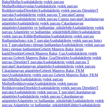
Bakır
Muflar
Aşağıdakilerin yedek parçası
Muflar
Redüksiyonlar
Aşağıdakilerin yedek parçası
Redüksiyonlar
Dirsekler
Aşağıdakilerin yedek parçası Dirsekler
T
parçalar
Aşağıdakilerin yedek parçası T parçalar
Çapraz
parçalar
Aşağıdakilerin yedek parçası Çapraz parçalar
Çıkarılamayan
adaptörler
Aşağıdakilerin yedek parçası Çıkarılamayan
adaptörler
Adaptörler ve bağlantılar, sökülebilir
Aşağıdakilerin yedek
parçası Adaptörler ve bağlantılar, sökülebilir
Kilitler
Aşağıdakilerin
yedek parçası Kilitler
Bağlantılar
Aşağıdakilerin yedek parçası
Bağlantılar
Isıtıcı için T parçalar
Aşağıdakilerin yedek parçası Isıtıcı
için T parçalar
Isıtıcı eleman bağlantıları
Aşağıdakilerin yedek parçası
Isıtıcı eleman bağlantıları
Geberit Mapress Bakır, krom
kaplı
Dirsekler
Geberit Mapress Bakır, Gaz
Aşağıdakilerin yedek
parçası Geberit Mapress Bakır, Gaz
Dirsekler
Aşağıdakilerin yedek
parçası Dirsekler
T parçalar
Aşağıdakilerin yedek parçası T
parçalar
Çıkarılamayan adaptörler
Aşağıdakilerin yedek parçası
Çıkarılamayan adaptörler
Geberit Mapress Bakır, FKM
mavi
Aşağıdakilerin yedek parçası Geberit Mapress Bakır, FKM
mavi
Muflar
Aşağıdakilerin yedek parçası
Muflar
Redüksiyonlar
Aşağıdakilerin yedek parçası
Redüksiyonlar
Dirsekler
Aşağıdakilerin yedek parçası Dirsekler
T
parçalar
Aşağıdakilerin yedek parçası T parçalar
Çıkarılamayan
adaptörler
Aşağıdakilerin yedek parçası Çıkarılamayan
adaptörler
Adaptörler ve bağlantılar, sökülebilir
Aşağıdakilerin yedek
parçası Adaptörler ve bağlantılar, sökülebilir
Kilitler
Aşağıdakilerin