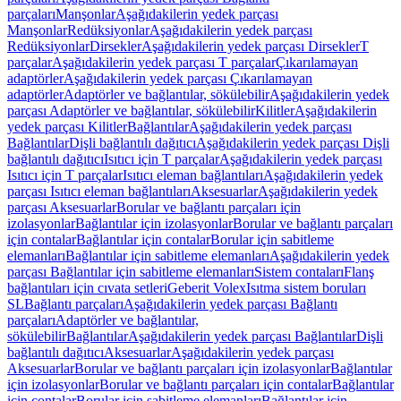
parçaları
Manşonlar
Aşağıdakilerin yedek parçası
Manşonlar
Redüksiyonlar
Aşağıdakilerin yedek parçası
Redüksiyonlar
Dirsekler
Aşağıdakilerin yedek parçası Dirsekler
T
parçalar
Aşağıdakilerin yedek parçası T parçalar
Çıkarılamayan
adaptörler
Aşağıdakilerin yedek parçası Çıkarılamayan
adaptörler
Adaptörler ve bağlantılar, sökülebilir
Aşağıdakilerin yedek
parçası Adaptörler ve bağlantılar, sökülebilir
Kilitler
Aşağıdakilerin
yedek parçası Kilitler
Bağlantılar
Aşağıdakilerin yedek parçası
Bağlantılar
Dişli bağlantılı dağıtıcı
Aşağıdakilerin yedek parçası Dişli
bağlantılı dağıtıcı
Isıtıcı için T parçalar
Aşağıdakilerin yedek parçası
Isıtıcı için T parçalar
Isıtıcı eleman bağlantıları
Aşağıdakilerin yedek
parçası Isıtıcı eleman bağlantıları
Aksesuarlar
Aşağıdakilerin yedek
parçası Aksesuarlar
Borular ve bağlantı parçaları için
izolasyonlar
Bağlantılar için izolasyonlar
Borular ve bağlantı parçaları
için contalar
Bağlantılar için contalar
Borular için sabitleme
elemanları
Bağlantılar için sabitleme elemanları
Aşağıdakilerin yedek
parçası Bağlantılar için sabitleme elemanları
Sistem contaları
Flanş
bağlantıları için cıvata setleri
Geberit Volex
Isıtma sistem boruları
SL
Bağlantı parçaları
Aşağıdakilerin yedek parçası Bağlantı
parçaları
Adaptörler ve bağlantılar,
sökülebilir
Bağlantılar
Aşağıdakilerin yedek parçası Bağlantılar
Dişli
bağlantılı dağıtıcı
Aksesuarlar
Aşağıdakilerin yedek parçası
Aksesuarlar
Borular ve bağlantı parçaları için izolasyonlar
Bağlantılar
için izolasyonlar
Borular ve bağlantı parçaları için contalar
Bağlantılar
için contalar
Borular için sabitleme elemanları
Bağlantılar için