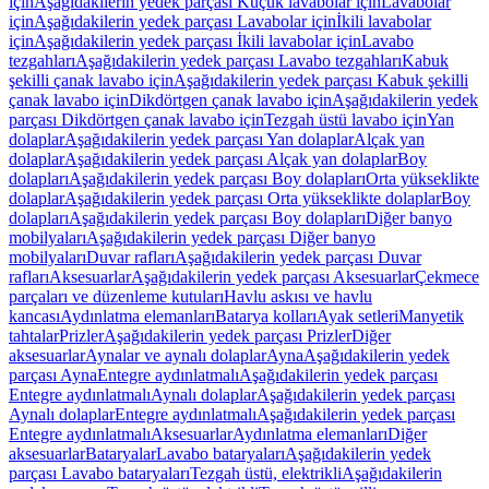
için
Aşağıdakilerin yedek parçası Küçük lavabolar için
Lavabolar
için
Aşağıdakilerin yedek parçası Lavabolar için
İkili lavabolar
için
Aşağıdakilerin yedek parçası İkili lavabolar için
Lavabo
tezgahları
Aşağıdakilerin yedek parçası Lavabo tezgahları
Kabuk
şekilli çanak lavabo için
Aşağıdakilerin yedek parçası Kabuk şekilli
çanak lavabo için
Dikdörtgen çanak lavabo için
Aşağıdakilerin yedek
parçası Dikdörtgen çanak lavabo için
Tezgah üstü lavabo için
Yan
dolaplar
Aşağıdakilerin yedek parçası Yan dolaplar
Alçak yan
dolaplar
Aşağıdakilerin yedek parçası Alçak yan dolaplar
Boy
dolapları
Aşağıdakilerin yedek parçası Boy dolapları
Orta yükseklikte
dolaplar
Aşağıdakilerin yedek parçası Orta yükseklikte dolaplar
Boy
dolapları
Aşağıdakilerin yedek parçası Boy dolapları
Diğer banyo
mobilyaları
Aşağıdakilerin yedek parçası Diğer banyo
mobilyaları
Duvar rafları
Aşağıdakilerin yedek parçası Duvar
rafları
Aksesuarlar
Aşağıdakilerin yedek parçası Aksesuarlar
Çekmece
parçaları ve düzenleme kutuları
Havlu askısı ve havlu
kancası
Aydınlatma elemanları
Batarya kolları
Ayak setleri
Manyetik
tahtalar
Prizler
Aşağıdakilerin yedek parçası Prizler
Diğer
aksesuarlar
Aynalar ve aynalı dolaplar
Ayna
Aşağıdakilerin yedek
parçası Ayna
Entegre aydınlatmalı
Aşağıdakilerin yedek parçası
Entegre aydınlatmalı
Aynalı dolaplar
Aşağıdakilerin yedek parçası
Aynalı dolaplar
Entegre aydınlatmalı
Aşağıdakilerin yedek parçası
Entegre aydınlatmalı
Aksesuarlar
Aydınlatma elemanları
Diğer
aksesuarlar
Bataryalar
Lavabo bataryaları
Aşağıdakilerin yedek
parçası Lavabo bataryaları
Tezgah üstü, elektrikli
Aşağıdakilerin