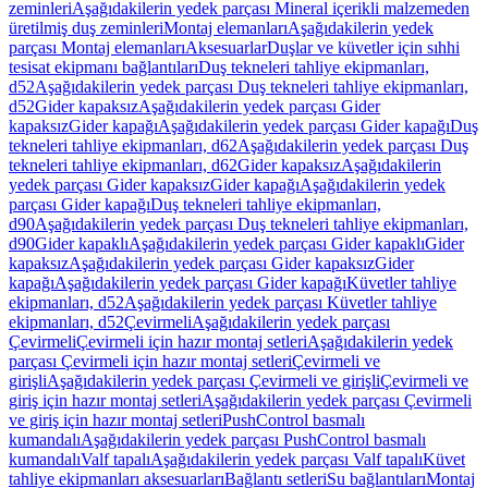
zeminleri
Aşağıdakilerin yedek parçası Mineral içerikli malzemeden
üretilmiş duş zeminleri
Montaj elemanları
Aşağıdakilerin yedek
parçası Montaj elemanları
Aksesuarlar
Duşlar ve küvetler için sıhhi
tesisat ekipmanı bağlantıları
Duş tekneleri tahliye ekipmanları,
d52
Aşağıdakilerin yedek parçası Duş tekneleri tahliye ekipmanları,
d52
Gider kapaksız
Aşağıdakilerin yedek parçası Gider
kapaksız
Gider kapağı
Aşağıdakilerin yedek parçası Gider kapağı
Duş
tekneleri tahliye ekipmanları, d62
Aşağıdakilerin yedek parçası Duş
tekneleri tahliye ekipmanları, d62
Gider kapaksız
Aşağıdakilerin
yedek parçası Gider kapaksız
Gider kapağı
Aşağıdakilerin yedek
parçası Gider kapağı
Duş tekneleri tahliye ekipmanları,
d90
Aşağıdakilerin yedek parçası Duş tekneleri tahliye ekipmanları,
d90
Gider kapaklı
Aşağıdakilerin yedek parçası Gider kapaklı
Gider
kapaksız
Aşağıdakilerin yedek parçası Gider kapaksız
Gider
kapağı
Aşağıdakilerin yedek parçası Gider kapağı
Küvetler tahliye
ekipmanları, d52
Aşağıdakilerin yedek parçası Küvetler tahliye
ekipmanları, d52
Çevirmeli
Aşağıdakilerin yedek parçası
Çevirmeli
Çevirmeli için hazır montaj setleri
Aşağıdakilerin yedek
parçası Çevirmeli için hazır montaj setleri
Çevirmeli ve
girişli
Aşağıdakilerin yedek parçası Çevirmeli ve girişli
Çevirmeli ve
giriş için hazır montaj setleri
Aşağıdakilerin yedek parçası Çevirmeli
ve giriş için hazır montaj setleri
PushControl basmalı
kumandalı
Aşağıdakilerin yedek parçası PushControl basmalı
kumandalı
Valf tapalı
Aşağıdakilerin yedek parçası Valf tapalı
Küvet
tahliye ekipmanları aksesuarları
Bağlantı setleri
Su bağlantıları
Montaj