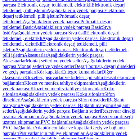
parçası Elektronik deşarj tetiklemeli, elektrikli
Elektronik deşarj
tetiklemeli, pilli işletim
Aşağıdakilerin yedek parçası Elektronik
deşarj tetiklemeli, pilli işletim
Pnömatik deşarj
tetiklemeli
Aşağıdakilerin yedek parçası Pnömatik deşarj
tetiklemeli
Basic
Aşağıdakilerin yedek parçası Basic
Sıva
üstü
Aşağıdakilerin yedek parçası Sıva üstü
Elektronik deşarj
tetiklemeli, elektrikli
Aşağıdakilerin yedek parçası Elektronik deşarj
tetiklemeli, elektrikli
Elektronik deşarj tetiklemeli, pilli
işletim
Aşağıdakilerin yedek parçası Elektronik deşarj tetiklemeli,
pilli işletim
Aksesuarlar
Aşağıdakilerin yedek parçası
Aksesuarlar
Montaj setleri ve yedek setler
Aşağıdakilerin yedek
parçası Montaj setleri ve yedek setler
Deşarj borusu, deşarj dirsekleri
ve geçiş parçaları
Kör kapaklar
Entegre kumandalar
Diğer
aksesuarlar
Klozetler, pisuvarlar ve bideler için sıhhi tesisat ekipmanı
bağlantıları
Klozet ve menfez tahliye ekipmanları
Aşağıdakilerin
yedek parçası Klozet ve menfez tahliye ekipmanları
Koku
sifonları
Aşağıdakilerin yedek parçası Koku sifonları
Sifon
dirsekleri
Aşağıdakilerin yedek parçası Sifon dirsekleri
Bağlantı
manşonu
Aşağıdakilerin yedek parçası Bağlantı manşonu
Bağlantı
setleri
Aşağıdakilerin yedek parçası Bağlantı setleri
Rezervuar dirseği
uzatma ekipmanları
Aşağıdakilerin yedek parçası Rezervuar dirseği
uzatma ekipmanları
PVC bağlantılar
Aşağıdakilerin yedek parçası
PVC bağlantılar
Adaptör contalar ve kapaklar
Geçiş ve bağlantı
parçaları
Pisuvarlar için tahliye ekipmanları
Aşağıdakilerin yedek
parçası Pisuvarlar için tahliye ekipmanları
Pisuvar