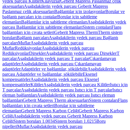
yedek parçası Kilitler
Kılavuzlar
Geberit Mapress Paslanmaz çelik
aksesuarları
Aşağıdakilerin yedek parçası Geberit Mapress
Paslanmaz çelik aksesuarları
Bağlantılar için izolasyonlar
Borular ve
bağlantı parçaları için contalar
Borular için sabitleme
elemanları
Bağlantılar için sabitleme elemanları
Aşağıdakilerin yedek
parçası Bağlantılar için sabitleme elemanları
Sistem contaları
Flanş
bağlantıları için cıvata setleri
Geberit Mapress Therm
Therm sistem
boruları
Bağlantı parçaları
Aşağıdakilerin yedek parçası Bağlantı
parçaları
Muflar
Aşağıdakilerin yedek parçası
Muflar
Redüksiyonlar
Aşağıdakilerin yedek parçası
Redüksiyonlar
Dirsekler
Aşağıdakilerin yedek parçası Dirsekler
T
parçalar
Aşağıdakilerin yedek parçası T parçalar
Çıkarılamayan
adaptörler
Aşağıdakilerin yedek parçası Çıkarılamayan
adaptörler
Adaptörler ve bağlantılar, sökülebilir
Aşağıdakilerin yedek
parçası Adaptörler ve bağlantılar, sökülebilir
Eksenel
kompensatörler
Aşağıdakilerin yedek parçası Eksenel
kompensatörler
Kilitler
Aşağıdakilerin yedek parçası Kilitler
Isıtıcı için
T parçalar
Aşağıdakilerin yedek parçası Isıtıcı için T parçalar
Isıtıcı
eleman bağlantıları
Aşağıdakilerin yedek parçası Isıtıcı eleman
bağlantıları
Geberit Mapress Therm aksesuarları
Sistem contaları
Flanş
bağlantıları için cıvata setleri
Borular için sabitleme
elemanları
Geberit Mapress Karbon Çeliği
Geberit Mapress Karbon
Çeliği
Aşağıdakilerin yedek parçası Geberit Mapress Karbon
Çeliği
Sistem boruları 1.0034
Sistem boruları 1.0215
Boru
nipelleri
Muflar
Aşağıdakilerin yedek parçası