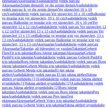
elemanları
Aksesuarlar
Aşağıdakilerin yedek parçası
Aksesuarlar
Zemin drenajı
İç ve dış zemin drenajı
Aşağıdakilerin
yedek parçası İç ve dış zemin drenajı
Yer süzgeçleri 10 x 10
cm
Aşağıdakilerin yedek parçası Yer süzgeçleri 10 x 10 cm
Balkonlar
ve teraslar için yer süzgeçleri, 10 x 10 cm
Aşağıdakilerin yedek
parçası Balkonlar ve teraslar için yer süzgeçleri, 10 x 10 cm
Yer
süzgeçleri 12 x 12 cm
Aşağıdakilerin yedek parçası Yer süzgeçleri 12
x 12 cm
Yer süzgeçleri 13 x 13 cm
Aşağıdakilerin yedek parçası Yer
süzgeçleri 13 x 13 cm
Balkonlar ve teraslar için yer süzgeçleri, 13 x
13 cm
Aşağıdakilerin yedek parçası Balkonlar ve teraslar için yer
süzgeçleri, 13 x 13 cm
Aksesuarlar
Aşağıdakilerin yedek parçası
Aksesuarlar
Takımlar, ağ bileşenleri ve yazılım
Takımlar
Geberit
FlowFit için takımlar
Boru işleme takımları
Aksesuarlar
Geberit
PushFit için takımlar
Aşağıdakilerin yedek parçası Geberit PushFit
için takımlar
Boru işleme takımları
Aşağıdakilerin yedek parçası Boru
işleme takımları
Geberit Mepla için takımlar
Aşağıdakilerin yedek
parçası Geberit Mepla için takımlar
El tipi sıkma
aletleri
Aşağıdakilerin yedek parçası El tipi sıkma aletleri
Sıkma
aletleri uyumluluğu [1]
Aşağıdakilerin yedek parçası Sıkma aletleri
uyumluluğu [1]
Sıkma aletleri uyumluluğu [2]
Aşağıdakilerin yedek
parçası Sıkma aletleri uyumluluğu [2]
Boru işleme
takımları
Aşağıdakilerin yedek parçası Boru işleme takımları
Pres
tapa
Aşağıdakilerin yedek parçası Pres tapa
Test
ekipmanı
Aksesuarlar
Geberit Volex için takımlar
Aşağıdakilerin
yedek parçası Geberit Volex için takımlar
Sıkma aletleri uyumluluğu