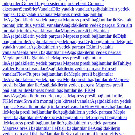
bileşenleri
Geberit hijyen sistemi için Geberit Connect
aksesuarı
Sensörler
Vanalar
Düz yataklı vanalar
Aşağıdakilerin yedek
parçası Düz yataklı vanalar
Mapress presli bağlantılar
ile
Aşağıdakilerin yedek parçası Mapress presli bağlantılar ile
Sıva altı
montaj için düz yataklı vanalar
Aşağıdakilerin yedek parçası Sıva altı
montaj için düz yataklı vanalar
Mapress presli bağlantılar
ile
Aşağıdakilerin yedek parçası Mapress presli bağlantılar ile
Dişli
bağlantılar ile
Aşağıdakilerin yedek parçası Dişli bağlantılar ile
Eğimli
yataklı vanalar
Aşağıdakilerin yedek parçası Eğimli yataklı
vanalar
Mepla presli bağlantılar ile
Aşağıdakilerin yedek parçası
Mepla presli bağlantılar ile
Mapress presli bağlantılar
ile
Aşağıdakilerin yedek parçası Mapress presli bağlantılar ile
Tahliye
valfleri
Küresel vanalar
Aşağıdakilerin yedek parçası Küresel
vanalar
FlowFit pres bağlantıları ile
Mepla presli bağlantılar
ile
Aşağıdakilerin yedek parçası Mepla presli bağlantılar ile
Mapress
presli bağlantılar ile
Aşağıdakilerin yedek parçası Mapress presli
bağlantılar ile
Mapress presli bağlantılar ile, FKM
mavi
Aşağıdakilerin yedek parçası Mapress presli bağlantılar ile,
FKM mavi
Sıva altı montaj için küresel vanalar
Aşağıdakilerin yedek
parçası Sıva altı montaj için küresel vanalar
FlowFit pres bağlantıları
ile
Mepla presli bağlantılar ile
Aşağıdakilerin yedek parçası Mepla
presli bağlantılar ile
Volex presli bağlantılar ile
Compact bağlantılar
ile
Mapress presli bağlantılar ile
Aşağıdakilerin yedek parçası
Mapress presli bağlantılar ile
Dişli bağlantılar ile
Aşağıdakilerin
yedek parçası Dişli bağlantılar ile
Sıva altı montaj için su giriş ve