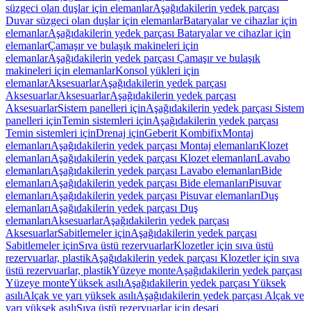
süzgeci olan duşlar için elemanlar
Aşağıdakilerin yedek parçası
Duvar süzgeci olan duşlar için elemanlar
Bataryalar ve cihazlar için
elemanlar
Aşağıdakilerin yedek parçası Bataryalar ve cihazlar için
elemanlar
Çamaşır ve bulaşık makineleri için
elemanlar
Aşağıdakilerin yedek parçası Çamaşır ve bulaşık
makineleri için elemanlar
Konsol yükleri için
elemanlar
Aksesuarlar
Aşağıdakilerin yedek parçası
Aksesuarlar
Aksesuarlar
Aşağıdakilerin yedek parçası
Aksesuarlar
Sistem panelleri için
Aşağıdakilerin yedek parçası Sistem
panelleri için
Temin sistemleri için
Aşağıdakilerin yedek parçası
Temin sistemleri için
Drenaj için
Geberit Kombifix
Montaj
elemanları
Aşağıdakilerin yedek parçası Montaj elemanları
Klozet
elemanları
Aşağıdakilerin yedek parçası Klozet elemanları
Lavabo
elemanları
Aşağıdakilerin yedek parçası Lavabo elemanları
Bide
elemanları
Aşağıdakilerin yedek parçası Bide elemanları
Pisuvar
elemanları
Aşağıdakilerin yedek parçası Pisuvar elemanları
Duş
elemanları
Aşağıdakilerin yedek parçası Duş
elemanları
Aksesuarlar
Aşağıdakilerin yedek parçası
Aksesuarlar
Sabitlemeler için
Aşağıdakilerin yedek parçası
Sabitlemeler için
Sıva üstü rezervuarlar
Klozetler için sıva üstü
rezervuarlar, plastik
Aşağıdakilerin yedek parçası Klozetler için sıva
üstü rezervuarlar, plastik
Yüzeye monte
Aşağıdakilerin yedek parçası
Yüzeye monte
Yüksek asılı
Aşağıdakilerin yedek parçası Yüksek
asılı
Alçak ve yarı yüksek asılı
Aşağıdakilerin yedek parçası Alçak ve
yarı yüksek asılı
Sıva üstü rezervuarlar için deşarj