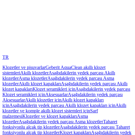
TR
Klozetler ve pisuvarlar
Geberit AquaClean akıllı klozet
sistemleri
Akıllı klozetler
Aşağıdakilerin yedek parçası Akıllı
klozetler
Asma klozetler
Aşağıdakilerin yedek parçası Asma
klozetler
Akıllı klozet kapakları
Aşağıdakilerin yedek parçası Akıllı
klozet kapakları
Klozet seramikleri için
Aşağıdakilerin yedek parçası
Klozet seramikleri için
Aksesuarlar
Aşağıdakilerin yedek parçası
Aksesuarlar
Akıllı klozetler için
Akıllı klozet kapakları
için
Aşağıdakilerin yedek parçası Akıllı klozet kapakları için
Akıllı
klozetler ve komple akıllı klozet sistemleri için
Sarf
malzemesi
Klozetler ve klozet kapakları
Asma
klozetler
Aşağıdakilerin yedek parçası Asma klozetler
Taharet
fonksiyonlu alçak tip klozetler
Aşağıdakilerin yedek parçası Taharet
fonksiyonlu alçak tip klozetler
Klozet kapakları
Aşağıdakilerin yedek