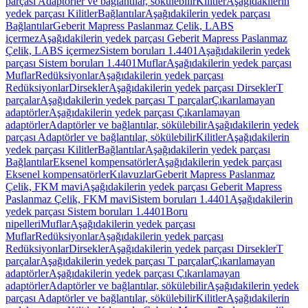
parçası Adaptörler ve bağlantılar, sökülebilir
Kilitler
Aşağıdakilerin
yedek parçası Kilitler
Bağlantılar
Aşağıdakilerin yedek parçası
Bağlantılar
Geberit Mapress Paslanmaz Çelik, LABS
içermez
Aşağıdakilerin yedek parçası Geberit Mapress Paslanmaz
Çelik, LABS içermez
Sistem boruları 1.4401
Aşağıdakilerin yedek
parçası Sistem boruları 1.4401
Muflar
Aşağıdakilerin yedek parçası
Muflar
Redüksiyonlar
Aşağıdakilerin yedek parçası
Redüksiyonlar
Dirsekler
Aşağıdakilerin yedek parçası Dirsekler
T
parçalar
Aşağıdakilerin yedek parçası T parçalar
Çıkarılamayan
adaptörler
Aşağıdakilerin yedek parçası Çıkarılamayan
adaptörler
Adaptörler ve bağlantılar, sökülebilir
Aşağıdakilerin yedek
parçası Adaptörler ve bağlantılar, sökülebilir
Kilitler
Aşağıdakilerin
yedek parçası Kilitler
Bağlantılar
Aşağıdakilerin yedek parçası
Bağlantılar
Eksenel kompensatörler
Aşağıdakilerin yedek parçası
Eksenel kompensatörler
Kılavuzlar
Geberit Mapress Paslanmaz
Çelik, FKM mavi
Aşağıdakilerin yedek parçası Geberit Mapress
Paslanmaz Çelik, FKM mavi
Sistem boruları 1.4401
Aşağıdakilerin
yedek parçası Sistem boruları 1.4401
Boru
nipelleri
Muflar
Aşağıdakilerin yedek parçası
Muflar
Redüksiyonlar
Aşağıdakilerin yedek parçası
Redüksiyonlar
Dirsekler
Aşağıdakilerin yedek parçası Dirsekler
T
parçalar
Aşağıdakilerin yedek parçası T parçalar
Çıkarılamayan
adaptörler
Aşağıdakilerin yedek parçası Çıkarılamayan
adaptörler
Adaptörler ve bağlantılar, sökülebilir
Aşağıdakilerin yedek
parçası Adaptörler ve bağlantılar, sökülebilir
Kilitler
Aşağıdakilerin