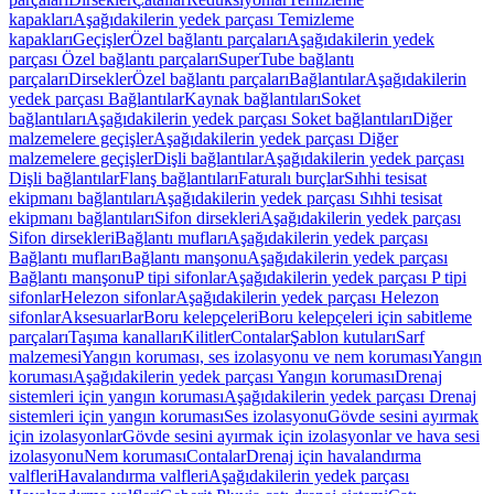
kapakları
Aşağıdakilerin yedek parçası Temizleme
kapakları
Geçişler
Özel bağlantı parçaları
Aşağıdakilerin yedek
parçası Özel bağlantı parçaları
SuperTube bağlantı
parçaları
Dirsekler
Özel bağlantı parçaları
Bağlantılar
Aşağıdakilerin
yedek parçası Bağlantılar
Kaynak bağlantıları
Soket
bağlantıları
Aşağıdakilerin yedek parçası Soket bağlantıları
Diğer
malzemelere geçişler
Aşağıdakilerin yedek parçası Diğer
malzemelere geçişler
Dişli bağlantılar
Aşağıdakilerin yedek parçası
Dişli bağlantılar
Flanş bağlantıları
Faturalı burçlar
Sıhhi tesisat
ekipmanı bağlantıları
Aşağıdakilerin yedek parçası Sıhhi tesisat
ekipmanı bağlantıları
Sifon dirsekleri
Aşağıdakilerin yedek parçası
Sifon dirsekleri
Bağlantı mufları
Aşağıdakilerin yedek parçası
Bağlantı mufları
Bağlantı manşonu
Aşağıdakilerin yedek parçası
Bağlantı manşonu
P tipi sifonlar
Aşağıdakilerin yedek parçası P tipi
sifonlar
Helezon sifonlar
Aşağıdakilerin yedek parçası Helezon
sifonlar
Aksesuarlar
Boru kelepçeleri
Boru kelepçeleri için sabitleme
parçaları
Taşıma kanalları
Kilitler
Contalar
Şablon kutuları
Sarf
malzemesi
Yangın koruması, ses izolasyonu ve nem koruması
Yangın
koruması
Aşağıdakilerin yedek parçası Yangın koruması
Drenaj
sistemleri için yangın koruması
Aşağıdakilerin yedek parçası Drenaj
sistemleri için yangın koruması
Ses izolasyonu
Gövde sesini ayırmak
için izolasyonlar
Gövde sesini ayırmak için izolasyonlar ve hava sesi
izolasyonu
Nem koruması
Contalar
Drenaj için havalandırma
valfleri
Havalandırma valfleri
Aşağıdakilerin yedek parçası