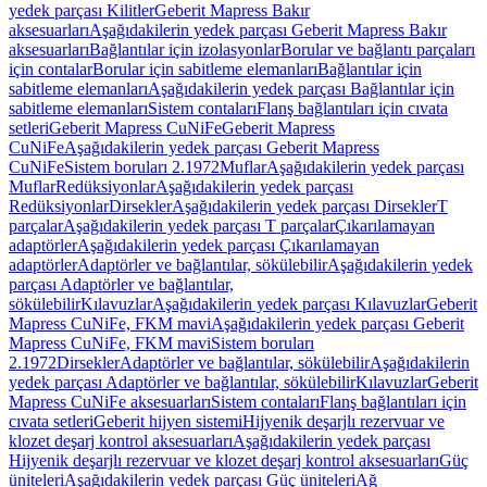
yedek parçası Kilitler
Geberit Mapress Bakır
aksesuarları
Aşağıdakilerin yedek parçası Geberit Mapress Bakır
aksesuarları
Bağlantılar için izolasyonlar
Borular ve bağlantı parçaları
için contalar
Borular için sabitleme elemanları
Bağlantılar için
sabitleme elemanları
Aşağıdakilerin yedek parçası Bağlantılar için
sabitleme elemanları
Sistem contaları
Flanş bağlantıları için cıvata
setleri
Geberit Mapress CuNiFe
Geberit Mapress
CuNiFe
Aşağıdakilerin yedek parçası Geberit Mapress
CuNiFe
Sistem boruları 2.1972
Muflar
Aşağıdakilerin yedek parçası
Muflar
Redüksiyonlar
Aşağıdakilerin yedek parçası
Redüksiyonlar
Dirsekler
Aşağıdakilerin yedek parçası Dirsekler
T
parçalar
Aşağıdakilerin yedek parçası T parçalar
Çıkarılamayan
adaptörler
Aşağıdakilerin yedek parçası Çıkarılamayan
adaptörler
Adaptörler ve bağlantılar, sökülebilir
Aşağıdakilerin yedek
parçası Adaptörler ve bağlantılar,
sökülebilir
Kılavuzlar
Aşağıdakilerin yedek parçası Kılavuzlar
Geberit
Mapress CuNiFe, FKM mavi
Aşağıdakilerin yedek parçası Geberit
Mapress CuNiFe, FKM mavi
Sistem boruları
2.1972
Dirsekler
Adaptörler ve bağlantılar, sökülebilir
Aşağıdakilerin
yedek parçası Adaptörler ve bağlantılar, sökülebilir
Kılavuzlar
Geberit
Mapress CuNiFe aksesuarları
Sistem contaları
Flanş bağlantıları için
cıvata setleri
Geberit hijyen sistemi
Hijyenik deşarjlı rezervuar ve
klozet deşarj kontrol aksesuarları
Aşağıdakilerin yedek parçası
Hijyenik deşarjlı rezervuar ve klozet deşarj kontrol aksesuarları
Güç
üniteleri
Aşağıdakilerin yedek parçası Güç üniteleri
Ağ