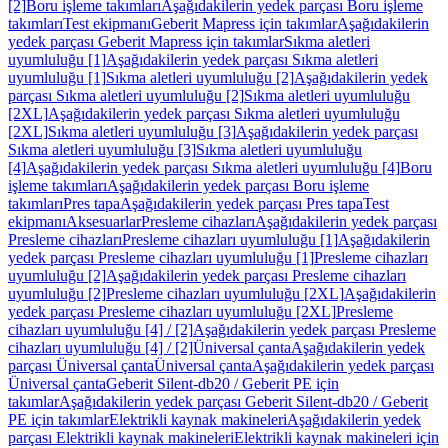
[2]
Boru işleme takımları
Aşağıdakilerin yedek parçası Boru işleme
takımları
Test ekipmanı
Geberit Mapress için takımlar
Aşağıdakilerin
yedek parçası Geberit Mapress için takımlar
Sıkma aletleri
uyumluluğu [1]
Aşağıdakilerin yedek parçası Sıkma aletleri
uyumluluğu [1]
Sıkma aletleri uyumluluğu [2]
Aşağıdakilerin yedek
parçası Sıkma aletleri uyumluluğu [2]
Sıkma aletleri uyumluluğu
[2XL]
Aşağıdakilerin yedek parçası Sıkma aletleri uyumluluğu
[2XL]
Sıkma aletleri uyumluluğu [3]
Aşağıdakilerin yedek parçası
Sıkma aletleri uyumluluğu [3]
Sıkma aletleri uyumluluğu
[4]
Aşağıdakilerin yedek parçası Sıkma aletleri uyumluluğu [4]
Boru
işleme takımları
Aşağıdakilerin yedek parçası Boru işleme
takımları
Pres tapa
Aşağıdakilerin yedek parçası Pres tapa
Test
ekipmanı
Aksesuarlar
Presleme cihazları
Aşağıdakilerin yedek parçası
Presleme cihazları
Presleme cihazları uyumluluğu [1]
Aşağıdakilerin
yedek parçası Presleme cihazları uyumluluğu [1]
Presleme cihazları
uyumluluğu [2]
Aşağıdakilerin yedek parçası Presleme cihazları
uyumluluğu [2]
Presleme cihazları uyumluluğu [2XL]
Aşağıdakilerin
yedek parçası Presleme cihazları uyumluluğu [2XL]
Presleme
cihazları uyumluluğu [4] / [2]
Aşağıdakilerin yedek parçası Presleme
cihazları uyumluluğu [4] / [2]
Üniversal çanta
Aşağıdakilerin yedek
parçası Üniversal çanta
Üniversal çanta
Aşağıdakilerin yedek parçası
Üniversal çanta
Geberit Silent-db20 / Geberit PE için
takımlar
Aşağıdakilerin yedek parçası Geberit Silent-db20 / Geberit
PE için takımlar
Elektrikli kaynak makineleri
Aşağıdakilerin yedek
parçası Elektrikli kaynak makineleri
Elektrikli kaynak makineleri için