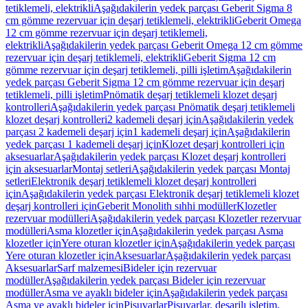
tetiklemeli, elektrikli
Aşağıdakilerin yedek parçası Geberit Sigma 8
cm gömme rezervuar için deşarj tetiklemeli, elektrikli
Geberit Omega
12 cm gömme rezervuar için deşarj tetiklemeli,
elektrikli
Aşağıdakilerin yedek parçası Geberit Omega 12 cm gömme
rezervuar için deşarj tetiklemeli, elektrikli
Geberit Sigma 12 cm
gömme rezervuar için deşarj tetiklemeli, pilli işletim
Aşağıdakilerin
yedek parçası Geberit Sigma 12 cm gömme rezervuar için deşarj
tetiklemeli, pilli işletim
Pnömatik deşarj tetiklemeli klozet deşarj
kontrolleri
Aşağıdakilerin yedek parçası Pnömatik deşarj tetiklemeli
klozet deşarj kontrolleri
2 kademeli deşarj için
Aşağıdakilerin yedek
parçası 2 kademeli deşarj için
1 kademeli deşarj için
Aşağıdakilerin
yedek parçası 1 kademeli deşarj için
Klozet deşarj kontrolleri için
aksesuarlar
Aşağıdakilerin yedek parçası Klozet deşarj kontrolleri
için aksesuarlar
Montaj setleri
Aşağıdakilerin yedek parçası Montaj
setleri
Elektronik deşarj tetiklemeli klozet deşarj kontrolleri
için
Aşağıdakilerin yedek parçası Elektronik deşarj tetiklemeli klozet
deşarj kontrolleri için
Geberit Monolith sıhhi modüller
Klozetler
rezervuar modülleri
Aşağıdakilerin yedek parçası Klozetler rezervuar
modülleri
Asma klozetler için
Aşağıdakilerin yedek parçası Asma
klozetler için
Yere oturan klozetler için
Aşağıdakilerin yedek parçası
Yere oturan klozetler için
Aksesuarlar
Aşağıdakilerin yedek parçası
Aksesuarlar
Sarf malzemesi
Bideler için rezervuar
modüller
Aşağıdakilerin yedek parçası Bideler için rezervuar
modüller
Asma ve ayaklı bideler için
Aşağıdakilerin yedek parçası
Asma ve ayaklı bideler için
Pisuvarlar
Pisuvarlar, deşarjlı işletim,