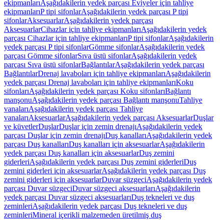
ekipmanları
Aşağıdakilerin yedek parçası Eviyeler için tahliye
ekipmanları
P tipi sifonlar
Aşağıdakilerin yedek parçası P tipi
sifonlar
Aksesuarlar
Aşağıdakilerin yedek parçası
Aksesuarlar
Cihazlar için tahliye ekipmanları
Aşağıdakilerin yedek
parçası Cihazlar için tahliye ekipmanları
P tipi sifonlar
Aşağıdakilerin
yedek parçası P tipi sifonlar
Gömme sifonlar
Aşağıdakilerin yedek
parçası Gömme sifonlar
Sıva üstü sifonlar
Aşağıdakilerin yedek
parçası Sıva üstü sifonlar
Bağlantılar
Aşağıdakilerin yedek parçası
Bağlantılar
Drenaj lavaboları için tahliye ekipmanları
Aşağıdakilerin
yedek parçası Drenaj lavaboları için tahliye ekipmanları
Koku
sifonları
Aşağıdakilerin yedek parçası Koku sifonları
Bağlantı
manşonu
Aşağıdakilerin yedek parçası Bağlantı manşonu
Tahliye
vanaları
Aşağıdakilerin yedek parçası Tahliye
vanaları
Aksesuarlar
Aşağıdakilerin yedek parçası Aksesuarlar
Duşlar
ve küvetler
Duşlar
Duşlar için zemin drenajı
Aşağıdakilerin yedek
parçası Duşlar için zemin drenajı
Duş kanalları
Aşağıdakilerin yedek
parçası Duş kanalları
Duş kanalları için aksesuarlar
Aşağıdakilerin
yedek parçası Duş kanalları için aksesuarlar
Duş zemini
giderleri
Aşağıdakilerin yedek parçası Duş zemini giderleri
Duş
zemini giderleri için aksesuarlar
Aşağıdakilerin yedek parçası Duş
zemini giderleri için aksesuarlar
Duvar süzgeci
Aşağıdakilerin yedek
parçası Duvar süzgeci
Duvar süzgeci aksesuarları
Aşağıdakilerin
yedek parçası Duvar süzgeci aksesuarları
Duş tekneleri ve duş
zeminleri
Aşağıdakilerin yedek parçası Duş tekneleri ve duş
zeminleri
Mineral içerikli malzemeden üretilmiş duş