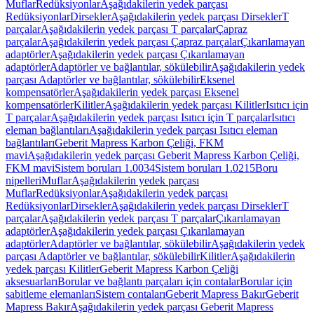
Muflar
Redüksiyonlar
Aşağıdakilerin yedek parçası
Redüksiyonlar
Dirsekler
Aşağıdakilerin yedek parçası Dirsekler
T
parçalar
Aşağıdakilerin yedek parçası T parçalar
Çapraz
parçalar
Aşağıdakilerin yedek parçası Çapraz parçalar
Çıkarılamayan
adaptörler
Aşağıdakilerin yedek parçası Çıkarılamayan
adaptörler
Adaptörler ve bağlantılar, sökülebilir
Aşağıdakilerin yedek
parçası Adaptörler ve bağlantılar, sökülebilir
Eksenel
kompensatörler
Aşağıdakilerin yedek parçası Eksenel
kompensatörler
Kilitler
Aşağıdakilerin yedek parçası Kilitler
Isıtıcı için
T parçalar
Aşağıdakilerin yedek parçası Isıtıcı için T parçalar
Isıtıcı
eleman bağlantıları
Aşağıdakilerin yedek parçası Isıtıcı eleman
bağlantıları
Geberit Mapress Karbon Çeliği, FKM
mavi
Aşağıdakilerin yedek parçası Geberit Mapress Karbon Çeliği,
FKM mavi
Sistem boruları 1.0034
Sistem boruları 1.0215
Boru
nipelleri
Muflar
Aşağıdakilerin yedek parçası
Muflar
Redüksiyonlar
Aşağıdakilerin yedek parçası
Redüksiyonlar
Dirsekler
Aşağıdakilerin yedek parçası Dirsekler
T
parçalar
Aşağıdakilerin yedek parçası T parçalar
Çıkarılamayan
adaptörler
Aşağıdakilerin yedek parçası Çıkarılamayan
adaptörler
Adaptörler ve bağlantılar, sökülebilir
Aşağıdakilerin yedek
parçası Adaptörler ve bağlantılar, sökülebilir
Kilitler
Aşağıdakilerin
yedek parçası Kilitler
Geberit Mapress Karbon Çeliği
aksesuarları
Borular ve bağlantı parçaları için contalar
Borular için
sabitleme elemanları
Sistem contaları
Geberit Mapress Bakır
Geberit
Mapress Bakır
Aşağıdakilerin yedek parçası Geberit Mapress