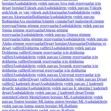
boruları
Aşağıdakilerin yedek parçası Sıva üstü rezervuarlar için
deşarj boruları
Yüksek asılı
Aşağıdakilerin yedek parçası Yüksek
asılı
Alçak ve yarı yüksek asılı
Aksesuarlar
Aşağıdakilerin yedek
parçası Aksesuarlar
Bağlantılar
Aşağıdakilerin yedek parçası
Bağlantılar
Ara musluklar
Adaptör contalar
Sarf malzemesi
Gömme
rezervuar
Sigma gömme rezervuarlar
Aşağıdakilerin yedek parçası
Sigma gömme rezervuarlar
Omega gömme
rezervuarlar
Aşağıdakilerin yedek parçası Omega gömme
rezervuarlar
Alpha gömme rezervuarlar
Aşağıdakilerin yedek parçası
Alpha gömme rezervuarlar
Deşarj boruları
Aksesuarlar
Doldurma ve
deşarj valfleri
Doldurma valfleri
Aşağıdakilerin yedek parçası
Doldurma valfleri
Gömme rezervuarlar için doldurma
valfleri
Aşağıdakilerin yedek parçası Gömme rezervuarlar için
doldurma valfleri
Seramik rezervuarlar için doldurma
valfleri
Aşağıdakilerin yedek parçası Seramik rezervuarlar için
doldurma valfleri
Üniversal rezervuarlar için doldurma
valfleri
Aşağıdakilerin yedek parçası Üniversal rezervuarlar için
doldurma valfleri
Deşarj valfleri
Aşağıdakilerin yedek parçası Deşarj
valfleri
2 kademeli deşarj
Aşağıdakilerin yedek parçası 2 kademeli
deşarj
İç takımlar
Aşağıdakilerin yedek parçası İç takımlar
2 kademeli
deşarj
Aşağıdakilerin yedek parçası 2 kademeli deşarj
Temin
sistemleri
Geberit Mepla
Sistem boruları ML
Aşağıdakilerin yedek
parçası Sistem boruları ML
Isıtma sistem boruları ML
Aşağıdakilerin
yedek parçası Isıtma sistem boruları ML
Bağlantı
parçaları
Aşağıdakilerin yedek parçası Bağlantı