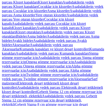
parçası Klozet kapakları
Klozet kapakları
Aşağıdakilerin yedek
parçası Klozet kapakları
Çocuklar için klozetler
Aşağıdakilerin yedek
parçası Çocuklar için klozetler
Asma klozetler
Aşağıdakilerin yedek
parçası Asma klozetler
Yere oturan klozetler
Aşağıdakilerin yedek
parçası Yere oturan klozetler
Çocuklar için klozet
kapağı
Aşağıdakilerin yedek parçası Çocuklar için klozet
kapağı
Klozet kapakları
Aşağıdakilerin yedek parçası Klozet
kapakları
Klozet oturakları
Aşağıdakilerin yedek parçası Klozet
oturakları
Bideler
Asma bideler
Aşağıdakilerin yedek parçası Asma
bideler
Ayaklı bideler
Aşağıdakilerin yedek parçası Ayaklı
bideler
Aksesuarlar
Aşağıdakilerin yedek parçası
Aksesuarlar
Kumanda kapakları ve klozet deşarj kontrolleri
Kumanda
kapakları
Aşağıdakilerin yedek parçası Kumanda kapakları
Sigma
gömme rezervuarlar için
Aşağıdakilerin yedek parçası Sigma gömme
rezervuarlar için
Omega gömme rezervuarlar için
Aşağıdakilerin
yedek parçası Omega gömme rezervuarlar için
Alpha gömme
rezervuarlar için
Aşağıdakilerin yedek parçası Alpha gömme
rezervuarlar için
Twinline gömme rezervuarlar için
Aşağıdakilerin
yedek parçası Twinline gömme rezervuarlar için
Aksesuarlar
Sarf
malzemesi
Elektronik deşarj tetiklemeli klozet deşarj
kontrolleri
Aşağıdakilerin yedek parçası Elektronik deşarj tetiklemeli
klozet deşarj kontrolleri
Geberit Sigma 12 cm gömme rezervuar için
deşarj tetiklemeli, elektrikli
Aşağıdakilerin yedek parçası Geberit
Sigma 12 cm gömme rezervuar için deşarj tetiklemeli,
elektrikli
Geberit Sigma 8 cm gömme rezervuar için deşarj