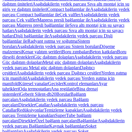
dağıtım üniteleri
Aşağıdakilerin yedek parçası Sıva altı montaj için su
giriş ve dağıtım üniteleri
Compact bağlantılar ile
Aşağıdakilerin yedek
parçası Compact bağlantılar ile
Çek valfler
Aşağıdakilerin yedek
parçası Çek valfler
Mapress presli bağlantılar ile
Aşağıdakilerin yedek
parçası Mapress presli bağlantılar ile
Sıva altı montaj için su sayacı
hatları
Aşağıdakilerin yedek parçası Sıva altı montaj için su sayacı
hatları
Dişli bağlantılar ile
Aşağıdakilerin yedek parçası Dişli
bağlantılar ile
Radyant ısıtma ve soğutma
Sistem
boruları
Aşağıdakilerin yedek parçası Sistem boruları
Döşeme
malzemesi
Kenar yalıtım şeritleri
Boru zımbaları
Beton katkıları
Boru
dirseği destekleri
Güç dağıtım dolapları
Aşağıdakilerin yedek parçası
Güç dağıtım dolapları
Metal güç dağıtım dolapları
Aşağıdakilerin
yedek parçası Metal güç dağıtım dolapları
Dağıtıcı
çeşitleri
Aşağıdakilerin yedek parçası Dağıtıcı çeşitleri
Yerden ısıtma
için manifold
Aşağıdakilerin yedek parçası Yerden ısıtma için
manifold
Küresel vanalar
Geçişler
Kontrol elemanları
Ayar
tahrikleri
Oda termostatları
Ana regülatör
Bina drenaj
sistemleri
Geberit Silent-db20
Borular
Bağlantı
parçaları
Aşağıdakilerin yedek parçası Bağlantı
parçaları
Dirsekler
Çatallar
Aşağıdakilerin yedek parçası
Çatallar
Redüksiyonlar
Temizleme kapakları
Aşağıdakilerin yedek
parçası Temizleme kapakları
SuperTube bağlantı
parçaları
Dirsekler
Özel bağlantı parçaları
Bağlantılar
Aşağıdakilerin
yedek parçası Bağlantılar
Kaynak bağlantıları
Soket
bağlantıları
Aşağıdakilerin yedek parçası Soket