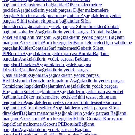
bağlantıları
Sıkıştırmalı bağlantılar
Diğer malzemelere
geçişler
Aşağıdakilerin yedek parçası Diğer malzemelere
geçişler
Sıhhi tesisat ekipmanı bağlantıları
Aşağıdakilerin yedek
parçası Sıhhi tesisat ekipmanı bağlantıları
Sifon
dirsekleri
Aşağıdakilerin yedek parçası Sifon dirsekleri
Contalı
bağlantı soketleri
Aşağıdakilerin yedek parçası Contalı bağlantı
soketleri
Bağlantı manşonu
Aşağıdakilerin yedek parçası Bağlantı
manşonu
Aksesuarlar
Boru kelepçeleri
Boru kelepçeleri için sabitleme
parçaları
Kilitler
Contalar
Sarf malzemesi
Geberit Silent-
PP
Borular
Aşağıdakilerin yedek parçası Borular
Bağlantı
parçaları
Aşağıdakilerin yedek parçası Bağlantı
parçaları
Dirsekler
Aşağıdakilerin yedek parçası
Dirsekler
Çatallar
Aşağıdakilerin yedek parçası
Çatallar
Redüksiyonlar
Aşağıdakilerin yedek parçası
Redüksiyonlar
Temizleme kapakları
Aşağıdakilerin yedek parçası
Temizleme kapakları
Bağlantılar
Aşağıdakilerin yedek parçası
Bağlantılar
Soket bağlantıları
Aşağıdakilerin yedek parçası Soket
bağlantıları
Diğer malzemelere geçişler
Sıhhi tesisat ekipmanı
bağlantıları
Aşağıdakilerin yedek parçası Sıhhi tesisat ekipmanı
bağlantıları
Sifon dirsekleri
Aşağıdakilerin yedek parçası Sifon
dirsekleri
Bağlantı manşonu
Aşağıdakilerin yedek parçası Bağlantı
manşonu
Aksesuarlar
Boru kelepçeleri
Kilitler
Contalar
Koruyucu
kapak
Sarf malzemesi
Geberit PE
Borular
Bağlantı
parçaları
Aşağıdakilerin yedek parçası Bağlantı
parçaları
Dirsekler
Çatallar
Redüksiyonlar
Temizleme