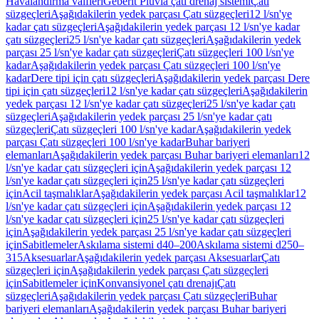
Havalandırma valfleri
Geberit Pluvia çatı drenaj sistemi
Çatı
süzgeçleri
Aşağıdakilerin yedek parçası Çatı süzgeçleri
12 l/sn'ye
kadar çatı süzgeçleri
Aşağıdakilerin yedek parçası 12 l/sn'ye kadar
çatı süzgeçleri
25 l/sn'ye kadar çatı süzgeçleri
Aşağıdakilerin yedek
parçası 25 l/sn'ye kadar çatı süzgeçleri
Çatı süzgeçleri 100 l/sn'ye
kadar
Aşağıdakilerin yedek parçası Çatı süzgeçleri 100 l/sn'ye
kadar
Dere tipi için çatı süzgeçleri
Aşağıdakilerin yedek parçası Dere
tipi için çatı süzgeçleri
12 l/sn'ye kadar çatı süzgeçleri
Aşağıdakilerin
yedek parçası 12 l/sn'ye kadar çatı süzgeçleri
25 l/sn'ye kadar çatı
süzgeçleri
Aşağıdakilerin yedek parçası 25 l/sn'ye kadar çatı
süzgeçleri
Çatı süzgeçleri 100 l/sn'ye kadar
Aşağıdakilerin yedek
parçası Çatı süzgeçleri 100 l/sn'ye kadar
Buhar bariyeri
elemanları
Aşağıdakilerin yedek parçası Buhar bariyeri elemanları
12
l/sn'ye kadar çatı süzgeçleri için
Aşağıdakilerin yedek parçası 12
l/sn'ye kadar çatı süzgeçleri için
25 l/sn'ye kadar çatı süzgeçleri
için
Acil taşmalıklar
Aşağıdakilerin yedek parçası Acil taşmalıklar
12
l/sn'ye kadar çatı süzgeçleri için
Aşağıdakilerin yedek parçası 12
l/sn'ye kadar çatı süzgeçleri için
25 l/sn'ye kadar çatı süzgeçleri
için
Aşağıdakilerin yedek parçası 25 l/sn'ye kadar çatı süzgeçleri
için
Sabitlemeler
Askılama sistemi d40–200
Askılama sistemi d250–
315
Aksesuarlar
Aşağıdakilerin yedek parçası Aksesuarlar
Çatı
süzgeçleri için
Aşağıdakilerin yedek parçası Çatı süzgeçleri
için
Sabitlemeler için
Konvansiyonel çatı drenajı
Çatı
süzgeçleri
Aşağıdakilerin yedek parçası Çatı süzgeçleri
Buhar
bariyeri elemanları
Aşağıdakilerin yedek parçası Buhar bariyeri