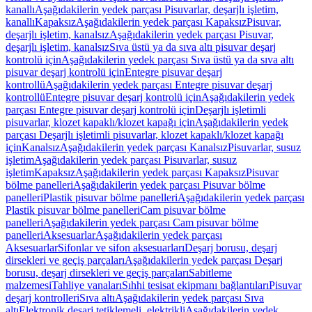
kanallı
Aşağıdakilerin yedek parçası Pisuvarlar, deşarjlı işletim,
kanallı
Kapaksız
Aşağıdakilerin yedek parçası Kapaksız
Pisuvar,
deşarjlı işletim, kanalsız
Aşağıdakilerin yedek parçası Pisuvar,
deşarjlı işletim, kanalsız
Sıva üstü ya da sıva altı pisuvar deşarj
kontrolü için
Aşağıdakilerin yedek parçası Sıva üstü ya da sıva altı
pisuvar deşarj kontrolü için
Entegre pisuvar deşarj
kontrollü
Aşağıdakilerin yedek parçası Entegre pisuvar deşarj
kontrollü
Entegre pisuvar deşarj kontrolü için
Aşağıdakilerin yedek
parçası Entegre pisuvar deşarj kontrolü için
Deşarjlı işletimli
pisuvarlar, klozet kapaklı/klozet kapağı için
Aşağıdakilerin yedek
parçası Deşarjlı işletimli pisuvarlar, klozet kapaklı/klozet kapağı
için
Kanalsız
Aşağıdakilerin yedek parçası Kanalsız
Pisuvarlar, susuz
işletim
Aşağıdakilerin yedek parçası Pisuvarlar, susuz
işletim
Kapaksız
Aşağıdakilerin yedek parçası Kapaksız
Pisuvar
bölme panelleri
Aşağıdakilerin yedek parçası Pisuvar bölme
panelleri
Plastik pisuvar bölme panelleri
Aşağıdakilerin yedek parçası
Plastik pisuvar bölme panelleri
Cam pisuvar bölme
panelleri
Aşağıdakilerin yedek parçası Cam pisuvar bölme
panelleri
Aksesuarlar
Aşağıdakilerin yedek parçası
Aksesuarlar
Sifonlar ve sifon aksesuarları
Deşarj borusu, deşarj
dirsekleri ve geçiş parçaları
Aşağıdakilerin yedek parçası Deşarj
borusu, deşarj dirsekleri ve geçiş parçaları
Sabitleme
malzemesi
Tahliye vanaları
Sıhhi tesisat ekipmanı bağlantıları
Pisuvar
deşarj kontrolleri
Sıva altı
Aşağıdakilerin yedek parçası Sıva
altı
Elektronik deşarj tetiklemeli, elektrikli
Aşağıdakilerin yedek