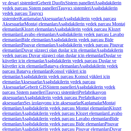
ve deşarj sistemleri
Geberit Duofix
Sistem panelleri
Aşağıdakilerin
yedek parçası Sistem panelleri
Taşıyıcı sistemleri
Aşağıdakilerin
yedek parçası Taşıyıcı
sistemleri
Kaplamalar
Aksesuarlar
Aşağıdakilerin yedek parçası
Aksesuarlar
Montaj elemanları
Aşağıdakilerin yedek parçası Montaj
elemanları
Klozet elemanları
Aşağıdakilerin yedek parçası Klozet
elemanları
Lavabo elemanları
Aşağıdakilerin yedek parçası Lavabo
elemanları
Bide elemanları
Aşağıdakilerin yedek parçası Bide
elemanları
Pisuvar elemanları
Aşağıdakilerin yedek parçası Pisuvar
elemanları
Duvar süzgeci olan duşlar için elemanlar
Aşağıdakilerin
yedek parçası Duvar süzgeci olan duşlar için elemanlar
Duşlar ve
küvetler için elemanlar
Aşağıdakilerin yedek parçası Duşlar ve
küvetler için elemanlar
Batarya elemanları
Aşağıdakilerin yedek
parçası Batarya elemanları
Konsol yükleri için
elemanlar
Aşağıdakilerin yedek parçası Konsol yükleri için
elemanlar
Aksesuarlar
Aşağıdakilerin yedek parçası
Aksesuarlar
Geberit GIS
Sistem panelleri
Aşağıdakilerin yedek
parçası Sistem panelleri
Taşıyıcı sistemleri
Prefabrikasyon
aksesuarları
Aşağıdakilerin yedek parçası Prefabrikasyon
aksesuarları
Ses izolasyonu için aksesuarlar
Kaplamalar
Montaj
elemanları
Aşağıdakilerin yedek parçası Montaj elemanları
Klozet
elemanları
Aşağıdakilerin yedek parçası Klozet elemanları
Lavabo
elemanları
Aşağıdakilerin yedek parçası Lavabo elemanları
Bide
elemanları
Aşağıdakilerin yedek parçası Bide elemanları
Pisuvar
elemanları
Aşağıdakilerin yedek parçası Pisuvar elemanları
Duvar