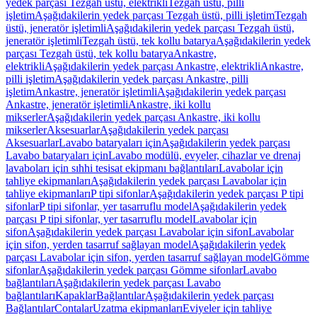
yedek parçası Tezgah üstü, elektrikli
Tezgah üstü, pilli
işletim
Aşağıdakilerin yedek parçası Tezgah üstü, pilli işletim
Tezgah
üstü, jeneratör işletimli
Aşağıdakilerin yedek parçası Tezgah üstü,
jeneratör işletimli
Tezgah üstü, tek kollu batarya
Aşağıdakilerin yedek
parçası Tezgah üstü, tek kollu batarya
Ankastre,
elektrikli
Aşağıdakilerin yedek parçası Ankastre, elektrikli
Ankastre,
pilli işletim
Aşağıdakilerin yedek parçası Ankastre, pilli
işletim
Ankastre, jeneratör işletimli
Aşağıdakilerin yedek parçası
Ankastre, jeneratör işletimli
Ankastre, iki kollu
mikserler
Aşağıdakilerin yedek parçası Ankastre, iki kollu
mikserler
Aksesuarlar
Aşağıdakilerin yedek parçası
Aksesuarlar
Lavabo bataryaları için
Aşağıdakilerin yedek parçası
Lavabo bataryaları için
Lavabo modülü, evyeler, cihazlar ve drenaj
lavaboları için sıhhi tesisat ekipmanı bağlantıları
Lavabolar için
tahliye ekipmanları
Aşağıdakilerin yedek parçası Lavabolar için
tahliye ekipmanları
P tipi sifonlar
Aşağıdakilerin yedek parçası P tipi
sifonlar
P tipi sifonlar, yer tasarruflu model
Aşağıdakilerin yedek
parçası P tipi sifonlar, yer tasarruflu model
Lavabolar için
sifon
Aşağıdakilerin yedek parçası Lavabolar için sifon
Lavabolar
için sifon, yerden tasarruf sağlayan model
Aşağıdakilerin yedek
parçası Lavabolar için sifon, yerden tasarruf sağlayan model
Gömme
sifonlar
Aşağıdakilerin yedek parçası Gömme sifonlar
Lavabo
bağlantıları
Aşağıdakilerin yedek parçası Lavabo
bağlantıları
Kapaklar
Bağlantılar
Aşağıdakilerin yedek parçası
Bağlantılar
Contalar
Uzatma ekipmanları
Eviyeler için tahliye