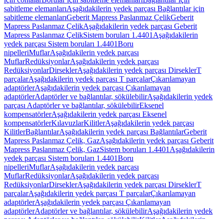
sabitleme elemanları
Aşağıdakilerin yedek parçası Bağlantılar için
sabitleme elemanları
Geberit Mapress Paslanmaz Çelik
Geberit
Mapress Paslanmaz Çelik
Aşağıdakilerin yedek parçası Geberit
Mapress Paslanmaz Çelik
Sistem boruları 1.4401
Aşağıdakilerin
yedek parçası Sistem boruları 1.4401
Boru
nipelleri
Muflar
Aşağıdakilerin yedek parçası
Muflar
Redüksiyonlar
Aşağıdakilerin yedek parçası
Redüksiyonlar
Dirsekler
Aşağıdakilerin yedek parçası Dirsekler
T
parçalar
Aşağıdakilerin yedek parçası T parçalar
Çıkarılamayan
adaptörler
Aşağıdakilerin yedek parçası Çıkarılamayan
adaptörler
Adaptörler ve bağlantılar, sökülebilir
Aşağıdakilerin yedek
parçası Adaptörler ve bağlantılar, sökülebilir
Eksenel
kompensatörler
Aşağıdakilerin yedek parçası Eksenel
kompensatörler
Kılavuzlar
Kilitler
Aşağıdakilerin yedek parçası
Kilitler
Bağlantılar
Aşağıdakilerin yedek parçası Bağlantılar
Geberit
Mapress Paslanmaz Çelik, Gaz
Aşağıdakilerin yedek parçası Geberit
Mapress Paslanmaz Çelik, Gaz
Sistem boruları 1.4401
Aşağıdakilerin
yedek parçası Sistem boruları 1.4401
Boru
nipelleri
Muflar
Aşağıdakilerin yedek parçası
Muflar
Redüksiyonlar
Aşağıdakilerin yedek parçası
Redüksiyonlar
Dirsekler
Aşağıdakilerin yedek parçası Dirsekler
T
parçalar
Aşağıdakilerin yedek parçası T parçalar
Çıkarılamayan
adaptörler
Aşağıdakilerin yedek parçası Çıkarılamayan
adaptörler
Adaptörler ve bağlantılar, sökülebilir
Aşağıdakilerin yedek