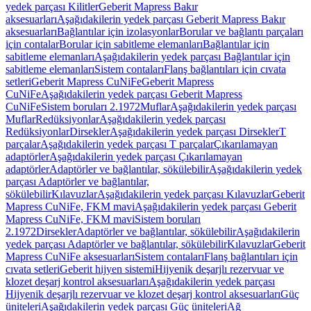
yedek parçası Kilitler
Geberit Mapress Bakır
aksesuarları
Aşağıdakilerin yedek parçası Geberit Mapress Bakır
aksesuarları
Bağlantılar için izolasyonlar
Borular ve bağlantı parçaları
için contalar
Borular için sabitleme elemanları
Bağlantılar için
sabitleme elemanları
Aşağıdakilerin yedek parçası Bağlantılar için
sabitleme elemanları
Sistem contaları
Flanş bağlantıları için cıvata
setleri
Geberit Mapress CuNiFe
Geberit Mapress
CuNiFe
Aşağıdakilerin yedek parçası Geberit Mapress
CuNiFe
Sistem boruları 2.1972
Muflar
Aşağıdakilerin yedek parçası
Muflar
Redüksiyonlar
Aşağıdakilerin yedek parçası
Redüksiyonlar
Dirsekler
Aşağıdakilerin yedek parçası Dirsekler
T
parçalar
Aşağıdakilerin yedek parçası T parçalar
Çıkarılamayan
adaptörler
Aşağıdakilerin yedek parçası Çıkarılamayan
adaptörler
Adaptörler ve bağlantılar, sökülebilir
Aşağıdakilerin yedek
parçası Adaptörler ve bağlantılar,
sökülebilir
Kılavuzlar
Aşağıdakilerin yedek parçası Kılavuzlar
Geberit
Mapress CuNiFe, FKM mavi
Aşağıdakilerin yedek parçası Geberit
Mapress CuNiFe, FKM mavi
Sistem boruları
2.1972
Dirsekler
Adaptörler ve bağlantılar, sökülebilir
Aşağıdakilerin
yedek parçası Adaptörler ve bağlantılar, sökülebilir
Kılavuzlar
Geberit
Mapress CuNiFe aksesuarları
Sistem contaları
Flanş bağlantıları için
cıvata setleri
Geberit hijyen sistemi
Hijyenik deşarjlı rezervuar ve
klozet deşarj kontrol aksesuarları
Aşağıdakilerin yedek parçası
Hijyenik deşarjlı rezervuar ve klozet deşarj kontrol aksesuarları
Güç
üniteleri
Aşağıdakilerin yedek parçası Güç üniteleri
Ağ