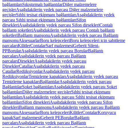
bağlantıları
Sıkıştırmalı bağlantılar
Diğer malzemelere
geçişler
Aşağıdakilerin yedek parçası Diğer malzemelere
geçişler
Sıhhi tesisat ekipmanı bağlantıları
Aşağıdakilerin yedek
parçası Sıhhi tesisat ekipmanı bağlantıları
Sifon
dirsekleri
Aşağıdakilerin yedek parçası Sifon dirsekleri
Contalı
bağlantı soketleri
Aşağıdakilerin yedek parçası Contalı bağlantı
soketleri
Bağlantı manşonu
Aşağıdakilerin yedek parçası Bağlantı
manşonu
Aksesuarlar
Boru kelepçeleri
Boru kelepçeleri için sabitleme
parçaları
Kilitler
Contalar
Sarf malzemesi
Geberit Silent-
PP
Borular
Aşağıdakilerin yedek parçası Borular
Bağlantı
parçaları
Aşağıdakilerin yedek parçası Bağlantı
parçaları
Dirsekler
Aşağıdakilerin yedek parçası
Dirsekler
Çatallar
Aşağıdakilerin yedek parçası
Çatallar
Redüksiyonlar
Aşağıdakilerin yedek parçası
Redüksiyonlar
Temizleme kapakları
Aşağıdakilerin yedek parçası
Temizleme kapakları
Bağlantılar
Aşağıdakilerin yedek parçası
Bağlantılar
Soket bağlantıları
Aşağıdakilerin yedek parçası Soket
bağlantıları
Diğer malzemelere geçişler
Sıhhi tesisat ekipmanı
bağlantıları
Aşağıdakilerin yedek parçası Sıhhi tesisat ekipmanı
bağlantıları
Sifon dirsekleri
Aşağıdakilerin yedek parçası Sifon
dirsekleri
Bağlantı manşonu
Aşağıdakilerin yedek parçası Bağlantı
manşonu
Aksesuarlar
Boru kelepçeleri
Kilitler
Contalar
Koruyucu
kapak
Sarf malzemesi
Geberit PE
Borular
Bağlantı
parçaları
Aşağıdakilerin yedek parçası Bağlantı
parçaları
Dirsekler
Çatallar
Redüksiyonlar
Temizleme