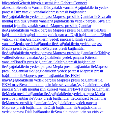
bileşenleri
Geberit hijyen sistemi için Geberit Connect
aksesuarı
Sensörler
Vanalar
Düz yataklı vanalar
Aşağıdakilerin yedek
parçası Düz yataklı vanalar
Mapress presli bağlantılar
ile
Aşağıdakilerin yedek parçası Mapress presli bağlantılar ile
Sıva altı
montaj için düz yataklı vanalar
Aşağıdakilerin yedek parçası Sıva altı
montaj için düz yataklı vanalar
Mapress presli bağlantılar
ile
Aşağıdakilerin yedek parçası Mapress presli bağlantılar ile
Dişli
bağlantılar ile
Aşağıdakilerin yedek parçası Dişli bağlantılar ile
Eğimli
yataklı vanalar
Aşağıdakilerin yedek parçası Eğimli yataklı
vanalar
Mepla presli bağlantılar ile
Aşağıdakilerin yedek parçası
Mepla presli bağlantılar ile
Mapress presli bağlantılar
ile
Aşağıdakilerin yedek parçası Mapress presli bağlantılar ile
Tahliye
valfleri
Küresel vanalar
Aşağıdakilerin yedek parçası Küresel
vanalar
FlowFit pres bağlantıları ile
Mepla presli bağlantılar
ile
Aşağıdakilerin yedek parçası Mepla presli bağlantılar ile
Mapress
presli bağlantılar ile
Aşağıdakilerin yedek parçası Mapress presli
bağlantılar ile
Mapress presli bağlantılar ile, FKM
mavi
Aşağıdakilerin yedek parçası Mapress presli bağlantılar ile,
FKM mavi
Sıva altı montaj için küresel vanalar
Aşağıdakilerin yedek
parçası Sıva altı montaj için küresel vanalar
FlowFit pres bağlantıları
ile
Mepla presli bağlantılar ile
Aşağıdakilerin yedek parçası Mepla
presli bağlantılar ile
Volex presli bağlantılar ile
Compact bağlantılar
ile
Mapress presli bağlantılar ile
Aşağıdakilerin yedek parçası
Mapress presli bağlantılar ile
Dişli bağlantılar ile
Aşağıdakilerin
yedek parçası Dişli bağlantılar ile
Sıva altı montaj için su giriş ve