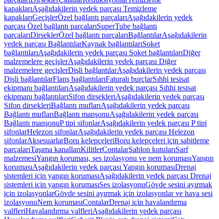
kapakları
Aşağıdakilerin yedek parçası Temizleme
kapakları
Geçişler
Özel bağlantı parçaları
Aşağıdakilerin yedek
parçası Özel bağlantı parçaları
SuperTube bağlantı
parçaları
Dirsekler
Özel bağlantı parçaları
Bağlantılar
Aşağıdakilerin
yedek parçası Bağlantılar
Kaynak bağlantıları
Soket
bağlantıları
Aşağıdakilerin yedek parçası Soket bağlantıları
Diğer
malzemelere geçişler
Aşağıdakilerin yedek parçası Diğer
malzemelere geçişler
Dişli bağlantılar
Aşağıdakilerin yedek parçası
Dişli bağlantılar
Flanş bağlantıları
Faturalı burçlar
Sıhhi tesisat
ekipmanı bağlantıları
Aşağıdakilerin yedek parçası Sıhhi tesisat
ekipmanı bağlantıları
Sifon dirsekleri
Aşağıdakilerin yedek parçası
Sifon dirsekleri
Bağlantı mufları
Aşağıdakilerin yedek parçası
Bağlantı mufları
Bağlantı manşonu
Aşağıdakilerin yedek parçası
Bağlantı manşonu
P tipi sifonlar
Aşağıdakilerin yedek parçası P tipi
sifonlar
Helezon sifonlar
Aşağıdakilerin yedek parçası Helezon
sifonlar
Aksesuarlar
Boru kelepçeleri
Boru kelepçeleri için sabitleme
parçaları
Taşıma kanalları
Kilitler
Contalar
Şablon kutuları
Sarf
malzemesi
Yangın koruması, ses izolasyonu ve nem koruması
Yangın
koruması
Aşağıdakilerin yedek parçası Yangın koruması
Drenaj
sistemleri için yangın koruması
Aşağıdakilerin yedek parçası Drenaj
sistemleri için yangın koruması
Ses izolasyonu
Gövde sesini ayırmak
için izolasyonlar
Gövde sesini ayırmak için izolasyonlar ve hava sesi
izolasyonu
Nem koruması
Contalar
Drenaj için havalandırma
valfleri
Havalandırma valfleri
Aşağıdakilerin yedek parçası