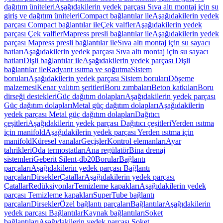
dağıtım üniteleri
Aşağıdakilerin yedek parçası Sıva altı montaj için su
giriş ve dağıtım üniteleri
Compact bağlantılar ile
Aşağıdakilerin yedek
parçası Compact bağlantılar ile
Çek valfler
Aşağıdakilerin yedek
parçası Çek valfler
Mapress presli bağlantılar ile
Aşağıdakilerin yedek
parçası Mapress presli bağlantılar ile
Sıva altı montaj için su sayacı
hatları
Aşağıdakilerin yedek parçası Sıva altı montaj için su sayacı
hatları
Dişli bağlantılar ile
Aşağıdakilerin yedek parçası Dişli
bağlantılar ile
Radyant ısıtma ve soğutma
Sistem
boruları
Aşağıdakilerin yedek parçası Sistem boruları
Döşeme
malzemesi
Kenar yalıtım şeritleri
Boru zımbaları
Beton katkıları
Boru
dirseği destekleri
Güç dağıtım dolapları
Aşağıdakilerin yedek parçası
Güç dağıtım dolapları
Metal güç dağıtım dolapları
Aşağıdakilerin
yedek parçası Metal güç dağıtım dolapları
Dağıtıcı
çeşitleri
Aşağıdakilerin yedek parçası Dağıtıcı çeşitleri
Yerden ısıtma
için manifold
Aşağıdakilerin yedek parçası Yerden ısıtma için
manifold
Küresel vanalar
Geçişler
Kontrol elemanları
Ayar
tahrikleri
Oda termostatları
Ana regülatör
Bina drenaj
sistemleri
Geberit Silent-db20
Borular
Bağlantı
parçaları
Aşağıdakilerin yedek parçası Bağlantı
parçaları
Dirsekler
Çatallar
Aşağıdakilerin yedek parçası
Çatallar
Redüksiyonlar
Temizleme kapakları
Aşağıdakilerin yedek
parçası Temizleme kapakları
SuperTube bağlantı
parçaları
Dirsekler
Özel bağlantı parçaları
Bağlantılar
Aşağıdakilerin
yedek parçası Bağlantılar
Kaynak bağlantıları
Soket
bağlantıları
Aşağıdakilerin yedek parçası Soket