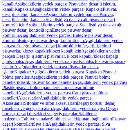
kanallı
Aşağıdakilerin yedek parçası Pisuvarlar, deşarjlı işletim,
kanallı
Kapaksız
Aşağıdakilerin yedek parçası Kapaksız
Pisuvar,
deşarjlı işletim, kanalsız
Aşağıdakilerin yedek parçası Pisuvar,
deşarjlı işletim, kanalsız
Sıva üstü ya da sıva altı pisuvar deşarj
kontrolü için
Aşağıdakilerin yedek parçası Sıva üstü ya da sıva altı
pisuvar deşarj kontrolü için
Entegre pisuvar deşarj
kontrollü
Aşağıdakilerin yedek parçası Entegre pisuvar deşarj
kontrollü
Entegre pisuvar deşarj kontrolü için
Aşağıdakilerin yedek
parçası Entegre pisuvar deşarj kontrolü için
Deşarjlı işletimli
pisuvarlar, klozet kapaklı/klozet kapağı için
Aşağıdakilerin yedek
parçası Deşarjlı işletimli pisuvarlar, klozet kapaklı/klozet kapağı
için
Kanalsız
Aşağıdakilerin yedek parçası Kanalsız
Pisuvarlar, susuz
işletim
Aşağıdakilerin yedek parçası Pisuvarlar, susuz
işletim
Kapaksız
Aşağıdakilerin yedek parçası Kapaksız
Pisuvar
bölme panelleri
Aşağıdakilerin yedek parçası Pisuvar bölme
panelleri
Plastik pisuvar bölme panelleri
Aşağıdakilerin yedek parçası
Plastik pisuvar bölme panelleri
Cam pisuvar bölme
panelleri
Aşağıdakilerin yedek parçası Cam pisuvar bölme
panelleri
Aksesuarlar
Aşağıdakilerin yedek parçası
Aksesuarlar
Sifonlar ve sifon aksesuarları
Deşarj borusu, deşarj
dirsekleri ve geçiş parçaları
Aşağıdakilerin yedek parçası Deşarj
borusu, deşarj dirsekleri ve geçiş parçaları
Sabitleme
malzemesi
Tahliye vanaları
Sıhhi tesisat ekipmanı bağlantıları
Pisuvar
deşarj kontrolleri
Sıva altı
Aşağıdakilerin yedek parçası Sıva
altı
Elektronik deşarj tetiklemeli, elektrikli
Aşağıdakilerin yedek