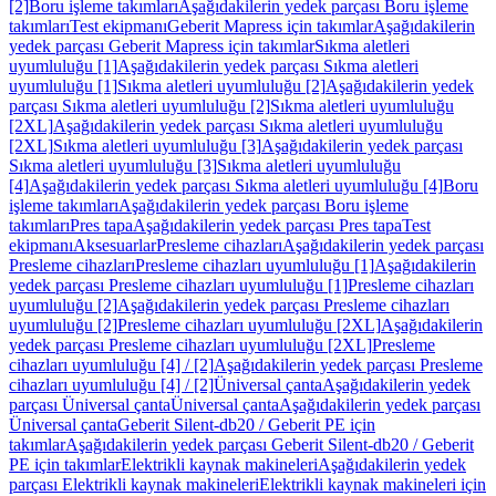
[2]
Boru işleme takımları
Aşağıdakilerin yedek parçası Boru işleme
takımları
Test ekipmanı
Geberit Mapress için takımlar
Aşağıdakilerin
yedek parçası Geberit Mapress için takımlar
Sıkma aletleri
uyumluluğu [1]
Aşağıdakilerin yedek parçası Sıkma aletleri
uyumluluğu [1]
Sıkma aletleri uyumluluğu [2]
Aşağıdakilerin yedek
parçası Sıkma aletleri uyumluluğu [2]
Sıkma aletleri uyumluluğu
[2XL]
Aşağıdakilerin yedek parçası Sıkma aletleri uyumluluğu
[2XL]
Sıkma aletleri uyumluluğu [3]
Aşağıdakilerin yedek parçası
Sıkma aletleri uyumluluğu [3]
Sıkma aletleri uyumluluğu
[4]
Aşağıdakilerin yedek parçası Sıkma aletleri uyumluluğu [4]
Boru
işleme takımları
Aşağıdakilerin yedek parçası Boru işleme
takımları
Pres tapa
Aşağıdakilerin yedek parçası Pres tapa
Test
ekipmanı
Aksesuarlar
Presleme cihazları
Aşağıdakilerin yedek parçası
Presleme cihazları
Presleme cihazları uyumluluğu [1]
Aşağıdakilerin
yedek parçası Presleme cihazları uyumluluğu [1]
Presleme cihazları
uyumluluğu [2]
Aşağıdakilerin yedek parçası Presleme cihazları
uyumluluğu [2]
Presleme cihazları uyumluluğu [2XL]
Aşağıdakilerin
yedek parçası Presleme cihazları uyumluluğu [2XL]
Presleme
cihazları uyumluluğu [4] / [2]
Aşağıdakilerin yedek parçası Presleme
cihazları uyumluluğu [4] / [2]
Üniversal çanta
Aşağıdakilerin yedek
parçası Üniversal çanta
Üniversal çanta
Aşağıdakilerin yedek parçası
Üniversal çanta
Geberit Silent-db20 / Geberit PE için
takımlar
Aşağıdakilerin yedek parçası Geberit Silent-db20 / Geberit
PE için takımlar
Elektrikli kaynak makineleri
Aşağıdakilerin yedek
parçası Elektrikli kaynak makineleri
Elektrikli kaynak makineleri için