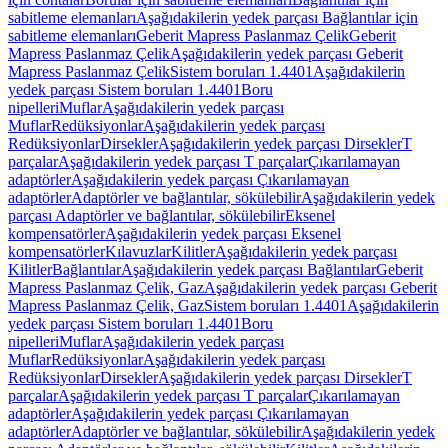
sabitleme elemanları
Aşağıdakilerin yedek parçası Bağlantılar için
sabitleme elemanları
Geberit Mapress Paslanmaz Çelik
Geberit
Mapress Paslanmaz Çelik
Aşağıdakilerin yedek parçası Geberit
Mapress Paslanmaz Çelik
Sistem boruları 1.4401
Aşağıdakilerin
yedek parçası Sistem boruları 1.4401
Boru
nipelleri
Muflar
Aşağıdakilerin yedek parçası
Muflar
Redüksiyonlar
Aşağıdakilerin yedek parçası
Redüksiyonlar
Dirsekler
Aşağıdakilerin yedek parçası Dirsekler
T
parçalar
Aşağıdakilerin yedek parçası T parçalar
Çıkarılamayan
adaptörler
Aşağıdakilerin yedek parçası Çıkarılamayan
adaptörler
Adaptörler ve bağlantılar, sökülebilir
Aşağıdakilerin yedek
parçası Adaptörler ve bağlantılar, sökülebilir
Eksenel
kompensatörler
Aşağıdakilerin yedek parçası Eksenel
kompensatörler
Kılavuzlar
Kilitler
Aşağıdakilerin yedek parçası
Kilitler
Bağlantılar
Aşağıdakilerin yedek parçası Bağlantılar
Geberit
Mapress Paslanmaz Çelik, Gaz
Aşağıdakilerin yedek parçası Geberit
Mapress Paslanmaz Çelik, Gaz
Sistem boruları 1.4401
Aşağıdakilerin
yedek parçası Sistem boruları 1.4401
Boru
nipelleri
Muflar
Aşağıdakilerin yedek parçası
Muflar
Redüksiyonlar
Aşağıdakilerin yedek parçası
Redüksiyonlar
Dirsekler
Aşağıdakilerin yedek parçası Dirsekler
T
parçalar
Aşağıdakilerin yedek parçası T parçalar
Çıkarılamayan
adaptörler
Aşağıdakilerin yedek parçası Çıkarılamayan
adaptörler
Adaptörler ve bağlantılar, sökülebilir
Aşağıdakilerin yedek