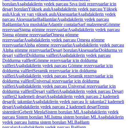
boruları
Aşağıdakilerin yedek parçası Sıva üstü rezervuarlar için
deşarj boruları
Yüksek asılı
Aşağıdakilerin yedek parçası Yüksek
asılı
Alçak ve yarı yüksek asılı
Aksesuarlar
Aşağıdakilerin yedek
parçası Aksesuarlar
Bağlantılar
Aşağıdakilerin yedek parçası
Bağlantılar
Ara musluklar
Adaptör contalar
Sarf malzemesi
Gömme
rezervuar
Sigma gömme rezervuarlar
Aşağıdakilerin yedek parçası
Sigma gömme rezervuarlar
Omega gömme
rezervuarlar
Aşağıdakilerin yedek parçası Omega gömme
rezervuarlar
Alpha gömme rezervuarlar
Aşağıdakilerin yedek parçası
Alpha gömme rezervuarlar
Deşarj boruları
Aksesuarlar
Doldurma ve
deşarj valfleri
Doldurma valfleri
Aşağıdakilerin yedek parçası
Doldurma valfleri
Gömme rezervuarlar için doldurma
valfleri
Aşağıdakilerin yedek parçası Gömme rezervuarlar için
doldurma valfleri
Seramik rezervuarlar için doldurma
valfleri
Aşağıdakilerin yedek parçası Seramik rezervuarlar için
doldurma valfleri
Üniversal rezervuarlar için doldurma
valfleri
Aşağıdakilerin yedek parçası Üniversal rezervuarlar için
doldurma valfleri
Deşarj valfleri
Aşağıdakilerin yedek parçası Deşarj
valfleri
2 kademeli deşarj
Aşağıdakilerin yedek parçası 2 kademeli
deşarj
İç takımlar
Aşağıdakilerin yedek parçası İç takımlar
2 kademeli
deşarj
Aşağıdakilerin yedek parçası 2 kademeli deşarj
Temin
sistemleri
Geberit Mepla
Sistem boruları ML
Aşağıdakilerin yedek
parçası Sistem boruları ML
Isıtma sistem boruları ML
Aşağıdakilerin
yedek parçası Isıtma sistem boruları ML
Bağlantı
parçaları
Aşağıdakilerin yedek parçası Bağlantı