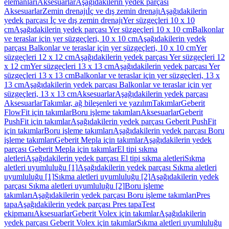
elemanları
Aksesuarlar
Aşağıdakilerin yedek parçası
Aksesuarlar
Zemin drenajı
İç ve dış zemin drenajı
Aşağıdakilerin
yedek parçası İç ve dış zemin drenajı
Yer süzgeçleri 10 x 10
cm
Aşağıdakilerin yedek parçası Yer süzgeçleri 10 x 10 cm
Balkonlar
ve teraslar için yer süzgeçleri, 10 x 10 cm
Aşağıdakilerin yedek
parçası Balkonlar ve teraslar için yer süzgeçleri, 10 x 10 cm
Yer
süzgeçleri 12 x 12 cm
Aşağıdakilerin yedek parçası Yer süzgeçleri 12
x 12 cm
Yer süzgeçleri 13 x 13 cm
Aşağıdakilerin yedek parçası Yer
süzgeçleri 13 x 13 cm
Balkonlar ve teraslar için yer süzgeçleri, 13 x
13 cm
Aşağıdakilerin yedek parçası Balkonlar ve teraslar için yer
süzgeçleri, 13 x 13 cm
Aksesuarlar
Aşağıdakilerin yedek parçası
Aksesuarlar
Takımlar, ağ bileşenleri ve yazılım
Takımlar
Geberit
FlowFit için takımlar
Boru işleme takımları
Aksesuarlar
Geberit
PushFit için takımlar
Aşağıdakilerin yedek parçası Geberit PushFit
için takımlar
Boru işleme takımları
Aşağıdakilerin yedek parçası Boru
işleme takımları
Geberit Mepla için takımlar
Aşağıdakilerin yedek
parçası Geberit Mepla için takımlar
El tipi sıkma
aletleri
Aşağıdakilerin yedek parçası El tipi sıkma aletleri
Sıkma
aletleri uyumluluğu [1]
Aşağıdakilerin yedek parçası Sıkma aletleri
uyumluluğu [1]
Sıkma aletleri uyumluluğu [2]
Aşağıdakilerin yedek
parçası Sıkma aletleri uyumluluğu [2]
Boru işleme
takımları
Aşağıdakilerin yedek parçası Boru işleme takımları
Pres
tapa
Aşağıdakilerin yedek parçası Pres tapa
Test
ekipmanı
Aksesuarlar
Geberit Volex için takımlar
Aşağıdakilerin
yedek parçası Geberit Volex için takımlar
Sıkma aletleri uyumluluğu