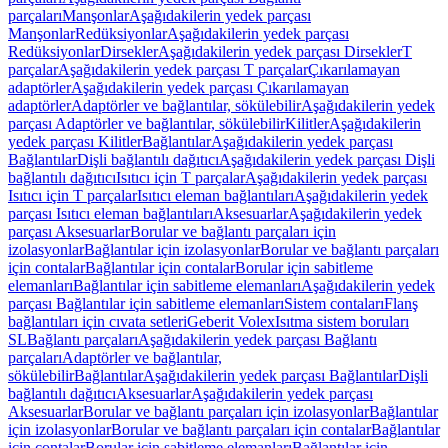
parçaları
Manşonlar
Aşağıdakilerin yedek parçası
Manşonlar
Redüksiyonlar
Aşağıdakilerin yedek parçası
Redüksiyonlar
Dirsekler
Aşağıdakilerin yedek parçası Dirsekler
T
parçalar
Aşağıdakilerin yedek parçası T parçalar
Çıkarılamayan
adaptörler
Aşağıdakilerin yedek parçası Çıkarılamayan
adaptörler
Adaptörler ve bağlantılar, sökülebilir
Aşağıdakilerin yedek
parçası Adaptörler ve bağlantılar, sökülebilir
Kilitler
Aşağıdakilerin
yedek parçası Kilitler
Bağlantılar
Aşağıdakilerin yedek parçası
Bağlantılar
Dişli bağlantılı dağıtıcı
Aşağıdakilerin yedek parçası Dişli
bağlantılı dağıtıcı
Isıtıcı için T parçalar
Aşağıdakilerin yedek parçası
Isıtıcı için T parçalar
Isıtıcı eleman bağlantıları
Aşağıdakilerin yedek
parçası Isıtıcı eleman bağlantıları
Aksesuarlar
Aşağıdakilerin yedek
parçası Aksesuarlar
Borular ve bağlantı parçaları için
izolasyonlar
Bağlantılar için izolasyonlar
Borular ve bağlantı parçaları
için contalar
Bağlantılar için contalar
Borular için sabitleme
elemanları
Bağlantılar için sabitleme elemanları
Aşağıdakilerin yedek
parçası Bağlantılar için sabitleme elemanları
Sistem contaları
Flanş
bağlantıları için cıvata setleri
Geberit Volex
Isıtma sistem boruları
SL
Bağlantı parçaları
Aşağıdakilerin yedek parçası Bağlantı
parçaları
Adaptörler ve bağlantılar,
sökülebilir
Bağlantılar
Aşağıdakilerin yedek parçası Bağlantılar
Dişli
bağlantılı dağıtıcı
Aksesuarlar
Aşağıdakilerin yedek parçası
Aksesuarlar
Borular ve bağlantı parçaları için izolasyonlar
Bağlantılar
için izolasyonlar
Borular ve bağlantı parçaları için contalar
Bağlantılar
için contalar
Borular için sabitleme elemanları
Bağlantılar için