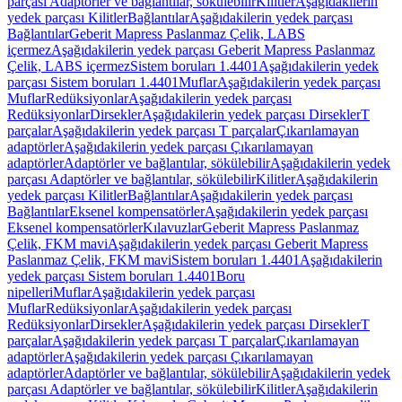
parçası Adaptörler ve bağlantılar, sökülebilir
Kilitler
Aşağıdakilerin
yedek parçası Kilitler
Bağlantılar
Aşağıdakilerin yedek parçası
Bağlantılar
Geberit Mapress Paslanmaz Çelik, LABS
içermez
Aşağıdakilerin yedek parçası Geberit Mapress Paslanmaz
Çelik, LABS içermez
Sistem boruları 1.4401
Aşağıdakilerin yedek
parçası Sistem boruları 1.4401
Muflar
Aşağıdakilerin yedek parçası
Muflar
Redüksiyonlar
Aşağıdakilerin yedek parçası
Redüksiyonlar
Dirsekler
Aşağıdakilerin yedek parçası Dirsekler
T
parçalar
Aşağıdakilerin yedek parçası T parçalar
Çıkarılamayan
adaptörler
Aşağıdakilerin yedek parçası Çıkarılamayan
adaptörler
Adaptörler ve bağlantılar, sökülebilir
Aşağıdakilerin yedek
parçası Adaptörler ve bağlantılar, sökülebilir
Kilitler
Aşağıdakilerin
yedek parçası Kilitler
Bağlantılar
Aşağıdakilerin yedek parçası
Bağlantılar
Eksenel kompensatörler
Aşağıdakilerin yedek parçası
Eksenel kompensatörler
Kılavuzlar
Geberit Mapress Paslanmaz
Çelik, FKM mavi
Aşağıdakilerin yedek parçası Geberit Mapress
Paslanmaz Çelik, FKM mavi
Sistem boruları 1.4401
Aşağıdakilerin
yedek parçası Sistem boruları 1.4401
Boru
nipelleri
Muflar
Aşağıdakilerin yedek parçası
Muflar
Redüksiyonlar
Aşağıdakilerin yedek parçası
Redüksiyonlar
Dirsekler
Aşağıdakilerin yedek parçası Dirsekler
T
parçalar
Aşağıdakilerin yedek parçası T parçalar
Çıkarılamayan
adaptörler
Aşağıdakilerin yedek parçası Çıkarılamayan
adaptörler
Adaptörler ve bağlantılar, sökülebilir
Aşağıdakilerin yedek
parçası Adaptörler ve bağlantılar, sökülebilir
Kilitler
Aşağıdakilerin