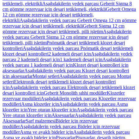
tetiklemeli, elektrikli
Aşağıdakilerin yedek parçası Geberit Sigma 8
cm gömme rezervuar için deşarj tetiklemeli, elektrikli
Geberit Omega
12 cm gömme rezervuar için deşarj tetiklemeli,
elektrikli
Aşağıdakilerin yedek parçası Geberit Omega 12 cm gömme
rezervuar için deşarj tetiklemeli, elektrikli
Geberit Sigma 12 cm
gömme rezervuar için deşarj tetiklemeli, pilli işletim
Aşağıdakilerin
yedek parçası Geberit Sigma 12 cm gömme rezervuar için deşarj
tetiklemeli, pilli işletim
Pnömatik deşarj tetiklemeli klozet deşarj
kontrolleri
Aşağıdakilerin yedek parçası Pnömatik deşarj tetiklemeli
klozet deşarj kontrolleri
2 kademeli deşarj için
Aşağıdakilerin yedek
parçası 2 kademeli deşarj için
1 kademeli deşarj için
Aşağıdakilerin
yedek parçası 1 kademeli deşarj için
Klozet deşarj kontrolleri için
aksesuarlar
Aşağıdakilerin yedek parçası Klozet deşarj kontrolleri
için aksesuarlar
Montaj setleri
Aşağıdakilerin yedek parçası Montaj
setleri
Elektronik deşarj tetiklemeli klozet deşarj kontrolleri
için
Aşağıdakilerin yedek parçası Elektronik deşarj tetiklemeli klozet
deşarj kontrolleri için
Geberit Monolith sıhhi modüller
Klozetler
rezervuar modülleri
Aşağıdakilerin yedek parçası Klozetler rezervuar
modülleri
Asma klozetler için
Aşağıdakilerin yedek parçası Asma
klozetler için
Yere oturan klozetler için
Aşağıdakilerin yedek parçası
Yere oturan klozetler için
Aksesuarlar
Aşağıdakilerin yedek parçası
Aksesuarlar
Sarf malzemesi
Bideler için rezervuar
modüller
Aşağıdakilerin yedek parçası Bideler için rezervuar
modüller
Asma ve ayaklı bideler için
Aşağıdakilerin yedek parçası
Asma ve ayaklı bideler için
Pisuvarlar
Pisuvarlar, deşarjlı işletim,