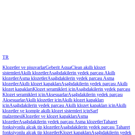
TR
Klozetler ve pisuvarlar
Geberit AquaClean akıllı klozet
sistemleri
Akıllı klozetler
Aşağıdakilerin yedek parçası Akıllı
klozetler
Asma klozetler
Aşağıdakilerin yedek parçası Asma
klozetler
Akıllı klozet kapakları
Aşağıdakilerin yedek parçası Akıllı
klozet kapakları
Klozet seramikleri için
Aşağıdakilerin yedek parçası
Klozet seramikleri için
Aksesuarlar
Aşağıdakilerin yedek parçası
Aksesuarlar
Akıllı klozetler için
Akıllı klozet kapakları
için
Aşağıdakilerin yedek parçası Akıllı klozet kapakları için
Akıllı
klozetler ve komple akıllı klozet sistemleri için
Sarf
malzemesi
Klozetler ve klozet kapakları
Asma
klozetler
Aşağıdakilerin yedek parçası Asma klozetler
Taharet
fonksiyonlu alçak tip klozetler
Aşağıdakilerin yedek parçası Taharet
fonksiyonlu alçak tip klozetler
Klozet kapakları
Aşağıdakilerin yedek