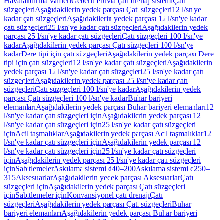
Havalandırma valfleri
Geberit Pluvia çatı drenaj sistemi
Çatı
süzgeçleri
Aşağıdakilerin yedek parçası Çatı süzgeçleri
12 l/sn'ye
kadar çatı süzgeçleri
Aşağıdakilerin yedek parçası 12 l/sn'ye kadar
çatı süzgeçleri
25 l/sn'ye kadar çatı süzgeçleri
Aşağıdakilerin yedek
parçası 25 l/sn'ye kadar çatı süzgeçleri
Çatı süzgeçleri 100 l/sn'ye
kadar
Aşağıdakilerin yedek parçası Çatı süzgeçleri 100 l/sn'ye
kadar
Dere tipi için çatı süzgeçleri
Aşağıdakilerin yedek parçası Dere
tipi için çatı süzgeçleri
12 l/sn'ye kadar çatı süzgeçleri
Aşağıdakilerin
yedek parçası 12 l/sn'ye kadar çatı süzgeçleri
25 l/sn'ye kadar çatı
süzgeçleri
Aşağıdakilerin yedek parçası 25 l/sn'ye kadar çatı
süzgeçleri
Çatı süzgeçleri 100 l/sn'ye kadar
Aşağıdakilerin yedek
parçası Çatı süzgeçleri 100 l/sn'ye kadar
Buhar bariyeri
elemanları
Aşağıdakilerin yedek parçası Buhar bariyeri elemanları
12
l/sn'ye kadar çatı süzgeçleri için
Aşağıdakilerin yedek parçası 12
l/sn'ye kadar çatı süzgeçleri için
25 l/sn'ye kadar çatı süzgeçleri
için
Acil taşmalıklar
Aşağıdakilerin yedek parçası Acil taşmalıklar
12
l/sn'ye kadar çatı süzgeçleri için
Aşağıdakilerin yedek parçası 12
l/sn'ye kadar çatı süzgeçleri için
25 l/sn'ye kadar çatı süzgeçleri
için
Aşağıdakilerin yedek parçası 25 l/sn'ye kadar çatı süzgeçleri
için
Sabitlemeler
Askılama sistemi d40–200
Askılama sistemi d250–
315
Aksesuarlar
Aşağıdakilerin yedek parçası Aksesuarlar
Çatı
süzgeçleri için
Aşağıdakilerin yedek parçası Çatı süzgeçleri
için
Sabitlemeler için
Konvansiyonel çatı drenajı
Çatı
süzgeçleri
Aşağıdakilerin yedek parçası Çatı süzgeçleri
Buhar
bariyeri elemanları
Aşağıdakilerin yedek parçası Buhar bariyeri