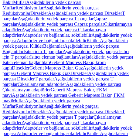
Bakır
Muflar
Aşağıdakilerin yedek parçası
Muflar
Redüksiyonlar
Aşağıdakilerin yedek parçası
Redüksiyonlar
Dirsekler
Aşağıdakilerin yedek parçası Dirsekler
T
parçalar
Aşağıdakilerin yedek parçası T parçalar
Çapraz
parçalar
Aşağıdakilerin yedek parçası Çapraz parçalar
Çıkarılamayan
adaptörler
Aşağıdakilerin yedek parçası Çıkarılamayan
adaptörler
Adaptörler ve bağlantılar, sökülebilir
Aşağıdakilerin yedek
parçası Adaptörler ve bağlantılar, sökülebilir
Kilitler
Aşağıdakilerin
yedek parçası Kilitler
Bağlantılar
Aşağıdakilerin yedek parçası
Bağlantılar
Isıtıcı için T parçalar
Aşağıdakilerin yedek parçası Isıtıcı
için T parçalar
Isıtıcı eleman bağlantıları
Aşağıdakilerin yedek parçası
Isıtıcı eleman bağlantıları
Geberit Mapress Bakır, krom
kaplı
Dirsekler
Geberit Mapress Bakır, Gaz
Aşağıdakilerin yedek
parçası Geberit Mapress Bakır, Gaz
Dirsekler
Aşağıdakilerin yedek
parçası Dirsekler
T parçalar
Aşağıdakilerin yedek parçası T
parçalar
Çıkarılamayan adaptörler
Aşağıdakilerin yedek parçası
Çıkarılamayan adaptörler
Geberit Mapress Bakır, FKM
mavi
Aşağıdakilerin yedek parçası Geberit Mapress Bakır, FKM
mavi
Muflar
Aşağıdakilerin yedek parçası
Muflar
Redüksiyonlar
Aşağıdakilerin yedek parçası
Redüksiyonlar
Dirsekler
Aşağıdakilerin yedek parçası Dirsekler
T
parçalar
Aşağıdakilerin yedek parçası T parçalar
Çıkarılamayan
adaptörler
Aşağıdakilerin yedek parçası Çıkarılamayan
adaptörler
Adaptörler ve bağlantılar, sökülebilir
Aşağıdakilerin yedek
parçası Adaptörler ve bağlantılar, sökülebilir
Kilitler
Aşağıdakilerin