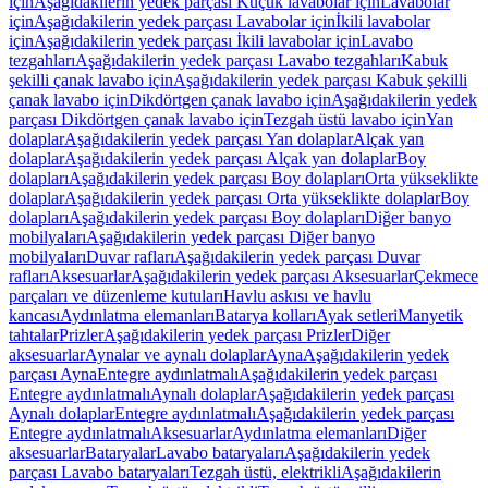
için
Aşağıdakilerin yedek parçası Küçük lavabolar için
Lavabolar
için
Aşağıdakilerin yedek parçası Lavabolar için
İkili lavabolar
için
Aşağıdakilerin yedek parçası İkili lavabolar için
Lavabo
tezgahları
Aşağıdakilerin yedek parçası Lavabo tezgahları
Kabuk
şekilli çanak lavabo için
Aşağıdakilerin yedek parçası Kabuk şekilli
çanak lavabo için
Dikdörtgen çanak lavabo için
Aşağıdakilerin yedek
parçası Dikdörtgen çanak lavabo için
Tezgah üstü lavabo için
Yan
dolaplar
Aşağıdakilerin yedek parçası Yan dolaplar
Alçak yan
dolaplar
Aşağıdakilerin yedek parçası Alçak yan dolaplar
Boy
dolapları
Aşağıdakilerin yedek parçası Boy dolapları
Orta yükseklikte
dolaplar
Aşağıdakilerin yedek parçası Orta yükseklikte dolaplar
Boy
dolapları
Aşağıdakilerin yedek parçası Boy dolapları
Diğer banyo
mobilyaları
Aşağıdakilerin yedek parçası Diğer banyo
mobilyaları
Duvar rafları
Aşağıdakilerin yedek parçası Duvar
rafları
Aksesuarlar
Aşağıdakilerin yedek parçası Aksesuarlar
Çekmece
parçaları ve düzenleme kutuları
Havlu askısı ve havlu
kancası
Aydınlatma elemanları
Batarya kolları
Ayak setleri
Manyetik
tahtalar
Prizler
Aşağıdakilerin yedek parçası Prizler
Diğer
aksesuarlar
Aynalar ve aynalı dolaplar
Ayna
Aşağıdakilerin yedek
parçası Ayna
Entegre aydınlatmalı
Aşağıdakilerin yedek parçası
Entegre aydınlatmalı
Aynalı dolaplar
Aşağıdakilerin yedek parçası
Aynalı dolaplar
Entegre aydınlatmalı
Aşağıdakilerin yedek parçası
Entegre aydınlatmalı
Aksesuarlar
Aydınlatma elemanları
Diğer
aksesuarlar
Bataryalar
Lavabo bataryaları
Aşağıdakilerin yedek
parçası Lavabo bataryaları
Tezgah üstü, elektrikli
Aşağıdakilerin