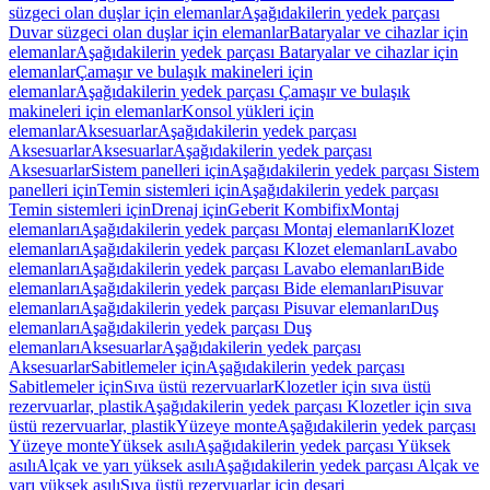
süzgeci olan duşlar için elemanlar
Aşağıdakilerin yedek parçası
Duvar süzgeci olan duşlar için elemanlar
Bataryalar ve cihazlar için
elemanlar
Aşağıdakilerin yedek parçası Bataryalar ve cihazlar için
elemanlar
Çamaşır ve bulaşık makineleri için
elemanlar
Aşağıdakilerin yedek parçası Çamaşır ve bulaşık
makineleri için elemanlar
Konsol yükleri için
elemanlar
Aksesuarlar
Aşağıdakilerin yedek parçası
Aksesuarlar
Aksesuarlar
Aşağıdakilerin yedek parçası
Aksesuarlar
Sistem panelleri için
Aşağıdakilerin yedek parçası Sistem
panelleri için
Temin sistemleri için
Aşağıdakilerin yedek parçası
Temin sistemleri için
Drenaj için
Geberit Kombifix
Montaj
elemanları
Aşağıdakilerin yedek parçası Montaj elemanları
Klozet
elemanları
Aşağıdakilerin yedek parçası Klozet elemanları
Lavabo
elemanları
Aşağıdakilerin yedek parçası Lavabo elemanları
Bide
elemanları
Aşağıdakilerin yedek parçası Bide elemanları
Pisuvar
elemanları
Aşağıdakilerin yedek parçası Pisuvar elemanları
Duş
elemanları
Aşağıdakilerin yedek parçası Duş
elemanları
Aksesuarlar
Aşağıdakilerin yedek parçası
Aksesuarlar
Sabitlemeler için
Aşağıdakilerin yedek parçası
Sabitlemeler için
Sıva üstü rezervuarlar
Klozetler için sıva üstü
rezervuarlar, plastik
Aşağıdakilerin yedek parçası Klozetler için sıva
üstü rezervuarlar, plastik
Yüzeye monte
Aşağıdakilerin yedek parçası
Yüzeye monte
Yüksek asılı
Aşağıdakilerin yedek parçası Yüksek
asılı
Alçak ve yarı yüksek asılı
Aşağıdakilerin yedek parçası Alçak ve
yarı yüksek asılı
Sıva üstü rezervuarlar için deşarj