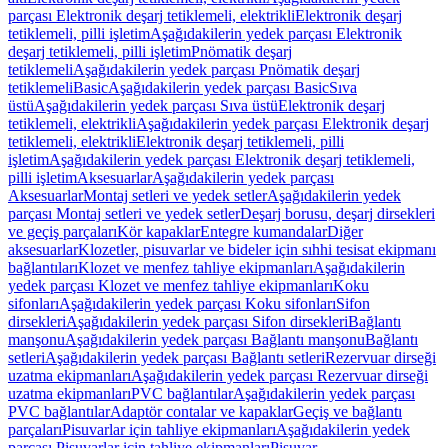
parçası Elektronik deşarj tetiklemeli, elektrikli
Elektronik deşarj
tetiklemeli, pilli işletim
Aşağıdakilerin yedek parçası Elektronik
deşarj tetiklemeli, pilli işletim
Pnömatik deşarj
tetiklemeli
Aşağıdakilerin yedek parçası Pnömatik deşarj
tetiklemeli
Basic
Aşağıdakilerin yedek parçası Basic
Sıva
üstü
Aşağıdakilerin yedek parçası Sıva üstü
Elektronik deşarj
tetiklemeli, elektrikli
Aşağıdakilerin yedek parçası Elektronik deşarj
tetiklemeli, elektrikli
Elektronik deşarj tetiklemeli, pilli
işletim
Aşağıdakilerin yedek parçası Elektronik deşarj tetiklemeli,
pilli işletim
Aksesuarlar
Aşağıdakilerin yedek parçası
Aksesuarlar
Montaj setleri ve yedek setler
Aşağıdakilerin yedek
parçası Montaj setleri ve yedek setler
Deşarj borusu, deşarj dirsekleri
ve geçiş parçaları
Kör kapaklar
Entegre kumandalar
Diğer
aksesuarlar
Klozetler, pisuvarlar ve bideler için sıhhi tesisat ekipmanı
bağlantıları
Klozet ve menfez tahliye ekipmanları
Aşağıdakilerin
yedek parçası Klozet ve menfez tahliye ekipmanları
Koku
sifonları
Aşağıdakilerin yedek parçası Koku sifonları
Sifon
dirsekleri
Aşağıdakilerin yedek parçası Sifon dirsekleri
Bağlantı
manşonu
Aşağıdakilerin yedek parçası Bağlantı manşonu
Bağlantı
setleri
Aşağıdakilerin yedek parçası Bağlantı setleri
Rezervuar dirseği
uzatma ekipmanları
Aşağıdakilerin yedek parçası Rezervuar dirseği
uzatma ekipmanları
PVC bağlantılar
Aşağıdakilerin yedek parçası
PVC bağlantılar
Adaptör contalar ve kapaklar
Geçiş ve bağlantı
parçaları
Pisuvarlar için tahliye ekipmanları
Aşağıdakilerin yedek
parçası Pisuvarlar için tahliye ekipmanları
Pisuvar