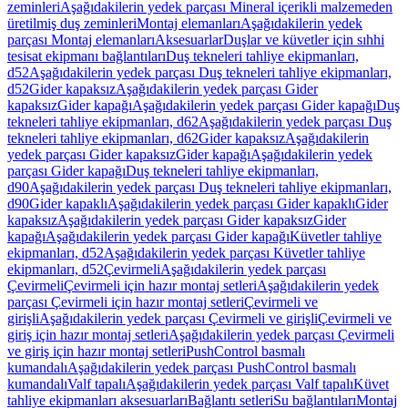
zeminleri
Aşağıdakilerin yedek parçası Mineral içerikli malzemeden
üretilmiş duş zeminleri
Montaj elemanları
Aşağıdakilerin yedek
parçası Montaj elemanları
Aksesuarlar
Duşlar ve küvetler için sıhhi
tesisat ekipmanı bağlantıları
Duş tekneleri tahliye ekipmanları,
d52
Aşağıdakilerin yedek parçası Duş tekneleri tahliye ekipmanları,
d52
Gider kapaksız
Aşağıdakilerin yedek parçası Gider
kapaksız
Gider kapağı
Aşağıdakilerin yedek parçası Gider kapağı
Duş
tekneleri tahliye ekipmanları, d62
Aşağıdakilerin yedek parçası Duş
tekneleri tahliye ekipmanları, d62
Gider kapaksız
Aşağıdakilerin
yedek parçası Gider kapaksız
Gider kapağı
Aşağıdakilerin yedek
parçası Gider kapağı
Duş tekneleri tahliye ekipmanları,
d90
Aşağıdakilerin yedek parçası Duş tekneleri tahliye ekipmanları,
d90
Gider kapaklı
Aşağıdakilerin yedek parçası Gider kapaklı
Gider
kapaksız
Aşağıdakilerin yedek parçası Gider kapaksız
Gider
kapağı
Aşağıdakilerin yedek parçası Gider kapağı
Küvetler tahliye
ekipmanları, d52
Aşağıdakilerin yedek parçası Küvetler tahliye
ekipmanları, d52
Çevirmeli
Aşağıdakilerin yedek parçası
Çevirmeli
Çevirmeli için hazır montaj setleri
Aşağıdakilerin yedek
parçası Çevirmeli için hazır montaj setleri
Çevirmeli ve
girişli
Aşağıdakilerin yedek parçası Çevirmeli ve girişli
Çevirmeli ve
giriş için hazır montaj setleri
Aşağıdakilerin yedek parçası Çevirmeli
ve giriş için hazır montaj setleri
PushControl basmalı
kumandalı
Aşağıdakilerin yedek parçası PushControl basmalı
kumandalı
Valf tapalı
Aşağıdakilerin yedek parçası Valf tapalı
Küvet
tahliye ekipmanları aksesuarları
Bağlantı setleri
Su bağlantıları
Montaj