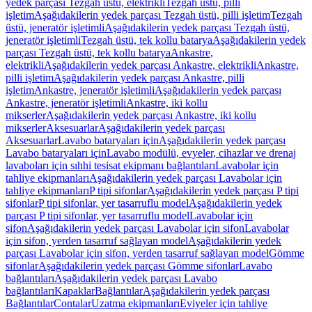
yedek parçası Tezgah üstü, elektrikli
Tezgah üstü, pilli
işletim
Aşağıdakilerin yedek parçası Tezgah üstü, pilli işletim
Tezgah
üstü, jeneratör işletimli
Aşağıdakilerin yedek parçası Tezgah üstü,
jeneratör işletimli
Tezgah üstü, tek kollu batarya
Aşağıdakilerin yedek
parçası Tezgah üstü, tek kollu batarya
Ankastre,
elektrikli
Aşağıdakilerin yedek parçası Ankastre, elektrikli
Ankastre,
pilli işletim
Aşağıdakilerin yedek parçası Ankastre, pilli
işletim
Ankastre, jeneratör işletimli
Aşağıdakilerin yedek parçası
Ankastre, jeneratör işletimli
Ankastre, iki kollu
mikserler
Aşağıdakilerin yedek parçası Ankastre, iki kollu
mikserler
Aksesuarlar
Aşağıdakilerin yedek parçası
Aksesuarlar
Lavabo bataryaları için
Aşağıdakilerin yedek parçası
Lavabo bataryaları için
Lavabo modülü, evyeler, cihazlar ve drenaj
lavaboları için sıhhi tesisat ekipmanı bağlantıları
Lavabolar için
tahliye ekipmanları
Aşağıdakilerin yedek parçası Lavabolar için
tahliye ekipmanları
P tipi sifonlar
Aşağıdakilerin yedek parçası P tipi
sifonlar
P tipi sifonlar, yer tasarruflu model
Aşağıdakilerin yedek
parçası P tipi sifonlar, yer tasarruflu model
Lavabolar için
sifon
Aşağıdakilerin yedek parçası Lavabolar için sifon
Lavabolar
için sifon, yerden tasarruf sağlayan model
Aşağıdakilerin yedek
parçası Lavabolar için sifon, yerden tasarruf sağlayan model
Gömme
sifonlar
Aşağıdakilerin yedek parçası Gömme sifonlar
Lavabo
bağlantıları
Aşağıdakilerin yedek parçası Lavabo
bağlantıları
Kapaklar
Bağlantılar
Aşağıdakilerin yedek parçası
Bağlantılar
Contalar
Uzatma ekipmanları
Eviyeler için tahliye