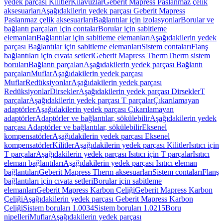
yedek parçası Kilitler
Kılavuzlar
Geberit Mapress Paslanmaz çelik
aksesuarları
Aşağıdakilerin yedek parçası Geberit Mapress
Paslanmaz çelik aksesuarları
Bağlantılar için izolasyonlar
Borular ve
bağlantı parçaları için contalar
Borular için sabitleme
elemanları
Bağlantılar için sabitleme elemanları
Aşağıdakilerin yedek
parçası Bağlantılar için sabitleme elemanları
Sistem contaları
Flanş
bağlantıları için cıvata setleri
Geberit Mapress Therm
Therm sistem
boruları
Bağlantı parçaları
Aşağıdakilerin yedek parçası Bağlantı
parçaları
Muflar
Aşağıdakilerin yedek parçası
Muflar
Redüksiyonlar
Aşağıdakilerin yedek parçası
Redüksiyonlar
Dirsekler
Aşağıdakilerin yedek parçası Dirsekler
T
parçalar
Aşağıdakilerin yedek parçası T parçalar
Çıkarılamayan
adaptörler
Aşağıdakilerin yedek parçası Çıkarılamayan
adaptörler
Adaptörler ve bağlantılar, sökülebilir
Aşağıdakilerin yedek
parçası Adaptörler ve bağlantılar, sökülebilir
Eksenel
kompensatörler
Aşağıdakilerin yedek parçası Eksenel
kompensatörler
Kilitler
Aşağıdakilerin yedek parçası Kilitler
Isıtıcı için
T parçalar
Aşağıdakilerin yedek parçası Isıtıcı için T parçalar
Isıtıcı
eleman bağlantıları
Aşağıdakilerin yedek parçası Isıtıcı eleman
bağlantıları
Geberit Mapress Therm aksesuarları
Sistem contaları
Flanş
bağlantıları için cıvata setleri
Borular için sabitleme
elemanları
Geberit Mapress Karbon Çeliği
Geberit Mapress Karbon
Çeliği
Aşağıdakilerin yedek parçası Geberit Mapress Karbon
Çeliği
Sistem boruları 1.0034
Sistem boruları 1.0215
Boru
nipelleri
Muflar
Aşağıdakilerin yedek parçası