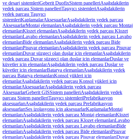
ve deşarj sistemleri
Geberit Duofix
Sistem panelleri
Aşağıdakilerin
yedek parçası Sistem panelleri
Taşıyıcı sistemleri
Aşağıdakilerin
yedek parçası Taşıyıcı
sistemleri
Kaplamalar
Aksesuarlar
Aşağıdakilerin yedek parçası
Aksesuarlar
Montaj elemanları
Aşağıdakilerin yedek parçası Montaj
elemanları
Klozet elemanları
Aşağıdakilerin yedek parçası Klozet
elemanları
Lavabo elemanları
Aşağıdakilerin yedek parçası Lavabo
elemanları
Bide elemanları
Aşağıdakilerin yedek parçası Bide
elemanları
Pisuvar elemanları
Aşağıdakilerin yedek parçası Pisuvar
elemanları
Duvar süzgeci olan duşlar için elemanlar
Aşağıdakilerin
yedek parçası Duvar süzgeci olan duşlar için elemanlar
Duşlar ve
küvetler için elemanlar
Aşağıdakilerin yedek parçası Duşlar ve
küvetler için elemanlar
Batarya elemanları
Aşağıdakilerin yedek
parçası Batarya elemanları
Konsol yükleri için
elemanlar
Aşağıdakilerin yedek parçası Konsol yükleri için
elemanlar
Aksesuarlar
Aşağıdakilerin yedek parçası
Aksesuarlar
Geberit GIS
Sistem panelleri
Aşağıdakilerin yedek
parçası Sistem panelleri
Taşıyıcı sistemleri
Prefabrikasyon
aksesuarları
Aşağıdakilerin yedek parçası Prefabrikasyon
aksesuarları
Ses izolasyonu için aksesuarlar
Kaplamalar
Montaj
elemanları
Aşağıdakilerin yedek parçası Montaj elemanları
Klozet
elemanları
Aşağıdakilerin yedek parçası Klozet elemanları
Lavabo
elemanları
Aşağıdakilerin yedek parçası Lavabo elemanları
Bide
elemanları
Aşağıdakilerin yedek parçası Bide elemanları
Pisuvar
elemanları
Aşağıdakilerin yedek parçası Pisuvar elemanları
Duvar