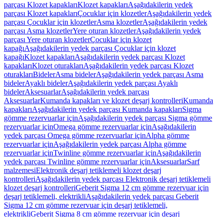
parçası Klozet kapakları
Klozet kapakları
Aşağıdakilerin yedek
parçası Klozet kapakları
Çocuklar için klozetler
Aşağıdakilerin yedek
parçası Çocuklar için klozetler
Asma klozetler
Aşağıdakilerin yedek
parçası Asma klozetler
Yere oturan klozetler
Aşağıdakilerin yedek
parçası Yere oturan klozetler
Çocuklar için klozet
kapağı
Aşağıdakilerin yedek parçası Çocuklar için klozet
kapağı
Klozet kapakları
Aşağıdakilerin yedek parçası Klozet
kapakları
Klozet oturakları
Aşağıdakilerin yedek parçası Klozet
oturakları
Bideler
Asma bideler
Aşağıdakilerin yedek parçası Asma
bideler
Ayaklı bideler
Aşağıdakilerin yedek parçası Ayaklı
bideler
Aksesuarlar
Aşağıdakilerin yedek parçası
Aksesuarlar
Kumanda kapakları ve klozet deşarj kontrolleri
Kumanda
kapakları
Aşağıdakilerin yedek parçası Kumanda kapakları
Sigma
gömme rezervuarlar için
Aşağıdakilerin yedek parçası Sigma gömme
rezervuarlar için
Omega gömme rezervuarlar için
Aşağıdakilerin
yedek parçası Omega gömme rezervuarlar için
Alpha gömme
rezervuarlar için
Aşağıdakilerin yedek parçası Alpha gömme
rezervuarlar için
Twinline gömme rezervuarlar için
Aşağıdakilerin
yedek parçası Twinline gömme rezervuarlar için
Aksesuarlar
Sarf
malzemesi
Elektronik deşarj tetiklemeli klozet deşarj
kontrolleri
Aşağıdakilerin yedek parçası Elektronik deşarj tetiklemeli
klozet deşarj kontrolleri
Geberit Sigma 12 cm gömme rezervuar için
deşarj tetiklemeli, elektrikli
Aşağıdakilerin yedek parçası Geberit
Sigma 12 cm gömme rezervuar için deşarj tetiklemeli,
elektrikli
Geberit Sigma 8 cm gömme rezervuar için deşarj