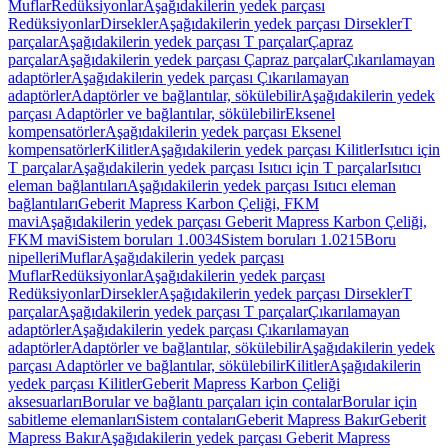
Muflar
Redüksiyonlar
Aşağıdakilerin yedek parçası
Redüksiyonlar
Dirsekler
Aşağıdakilerin yedek parçası Dirsekler
T
parçalar
Aşağıdakilerin yedek parçası T parçalar
Çapraz
parçalar
Aşağıdakilerin yedek parçası Çapraz parçalar
Çıkarılamayan
adaptörler
Aşağıdakilerin yedek parçası Çıkarılamayan
adaptörler
Adaptörler ve bağlantılar, sökülebilir
Aşağıdakilerin yedek
parçası Adaptörler ve bağlantılar, sökülebilir
Eksenel
kompensatörler
Aşağıdakilerin yedek parçası Eksenel
kompensatörler
Kilitler
Aşağıdakilerin yedek parçası Kilitler
Isıtıcı için
T parçalar
Aşağıdakilerin yedek parçası Isıtıcı için T parçalar
Isıtıcı
eleman bağlantıları
Aşağıdakilerin yedek parçası Isıtıcı eleman
bağlantıları
Geberit Mapress Karbon Çeliği, FKM
mavi
Aşağıdakilerin yedek parçası Geberit Mapress Karbon Çeliği,
FKM mavi
Sistem boruları 1.0034
Sistem boruları 1.0215
Boru
nipelleri
Muflar
Aşağıdakilerin yedek parçası
Muflar
Redüksiyonlar
Aşağıdakilerin yedek parçası
Redüksiyonlar
Dirsekler
Aşağıdakilerin yedek parçası Dirsekler
T
parçalar
Aşağıdakilerin yedek parçası T parçalar
Çıkarılamayan
adaptörler
Aşağıdakilerin yedek parçası Çıkarılamayan
adaptörler
Adaptörler ve bağlantılar, sökülebilir
Aşağıdakilerin yedek
parçası Adaptörler ve bağlantılar, sökülebilir
Kilitler
Aşağıdakilerin
yedek parçası Kilitler
Geberit Mapress Karbon Çeliği
aksesuarları
Borular ve bağlantı parçaları için contalar
Borular için
sabitleme elemanları
Sistem contaları
Geberit Mapress Bakır
Geberit
Mapress Bakır
Aşağıdakilerin yedek parçası Geberit Mapress