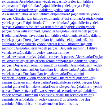
ekipmanları
Aşağıdakilerin yedek parçası Eviyeler için tahliye
ekipmanları
P tipi sifonlar
Aşağıdakilerin yedek parçası P tipi
sifonlar
Aksesuarlar
Aşağıdakilerin yedek parçası
Aksesuarlar
Cihazlar için tahliye ekipmanları
Aşağıdakilerin yedek
parçası Cihazlar için tahliye ekipmanları
P tipi sifonlar
Aşağıdakilerin
yedek parçası P tipi sifonlar
Gömme sifonlar
Aşağıdakilerin yedek
parçası Gömme sifonlar
Sıva üstü sifonlar
Aşağıdakilerin yedek
parçası Sıva üstü sifonlar
Bağlantılar
Aşağıdakilerin yedek parçası
Bağlantılar
Drenaj lavaboları için tahliye ekipmanları
Aşağıdakilerin
yedek parçası Drenaj lavaboları için tahliye ekipmanları
Koku
sifonları
Aşağıdakilerin yedek parçası Koku sifonları
Bağlantı
manşonu
Aşağıdakilerin yedek parçası Bağlantı manşonu
Tahliye
vanaları
Aşağıdakilerin yedek parçası Tahliye
vanaları
Aksesuarlar
Aşağıdakilerin yedek parçası Aksesuarlar
Duşlar
ve küvetler
Duşlar
Duşlar için zemin drenajı
Aşağıdakilerin yedek
parçası Duşlar için zemin drenajı
Duş kanalları
Aşağıdakilerin yedek
parçası Duş kanalları
Duş kanalları için aksesuarlar
Aşağıdakilerin
yedek parçası Duş kanalları için aksesuarlar
Duş zemini
giderleri
Aşağıdakilerin yedek parçası Duş zemini giderleri
Duş
zemini giderleri için aksesuarlar
Aşağıdakilerin yedek parçası Duş
zemini giderleri için aksesuarlar
Duvar süzgeci
Aşağıdakilerin yedek
parçası Duvar süzgeci
Duvar süzgeci aksesuarları
Aşağıdakilerin
yedek parçası Duvar süzgeci aksesuarları
Duş tekneleri ve duş
zeminleri
Aşağıdakilerin yedek parçası Duş tekneleri ve duş
zeminleri
Mineral içerikli malzemeden üretilmiş duş