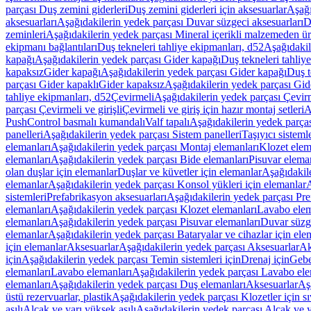
parçası Duş zemini giderleri
Duş zemini giderleri için aksesuarlar
Aşağı
aksesuarları
Aşağıdakilerin yedek parçası Duvar süzgeci aksesuarları
D
zeminleri
Aşağıdakilerin yedek parçası Mineral içerikli malzemeden ür
ekipmanı bağlantıları
Duş tekneleri tahliye ekipmanları, d52
Aşağıdakil
kapağı
Aşağıdakilerin yedek parçası Gider kapağı
Duş tekneleri tahliy
kapaksız
Gider kapağı
Aşağıdakilerin yedek parçası Gider kapağı
Duş t
parçası Gider kapaklı
Gider kapaksız
Aşağıdakilerin yedek parçası Gid
tahliye ekipmanları, d52
Çevirmeli
Aşağıdakilerin yedek parçası Çevir
parçası Çevirmeli ve girişli
Çevirmeli ve giriş için hazır montaj setleri
A
PushControl basmalı kumandalı
Valf tapalı
Aşağıdakilerin yedek parçası
panelleri
Aşağıdakilerin yedek parçası Sistem panelleri
Taşıyıcı sisteml
elemanları
Aşağıdakilerin yedek parçası Montaj elemanları
Klozet elem
elemanları
Aşağıdakilerin yedek parçası Bide elemanları
Pisuvar elema
olan duşlar için elemanlar
Duşlar ve küvetler için elemanlar
Aşağıdakile
elemanlar
Aşağıdakilerin yedek parçası Konsol yükleri için elemanlar
A
sistemleri
Prefabrikasyon aksesuarları
Aşağıdakilerin yedek parçası Pre
elemanları
Aşağıdakilerin yedek parçası Klozet elemanları
Lavabo elem
elemanları
Aşağıdakilerin yedek parçası Pisuvar elemanları
Duvar süzge
elemanlar
Aşağıdakilerin yedek parçası Bataryalar ve cihazlar için ele
için elemanlar
Aksesuarlar
Aşağıdakilerin yedek parçası Aksesuarlar
Ak
için
Aşağıdakilerin yedek parçası Temin sistemleri için
Drenaj için
Gebe
elemanları
Lavabo elemanları
Aşağıdakilerin yedek parçası Lavabo ele
elemanları
Aşağıdakilerin yedek parçası Duş elemanları
Aksesuarlar
Aş
üstü rezervuarlar, plastik
Aşağıdakilerin yedek parçası Klozetler için sıv
asılı
Alçak ve yarı yüksek asılı
Aşağıdakilerin yedek parçası Alçak ve y