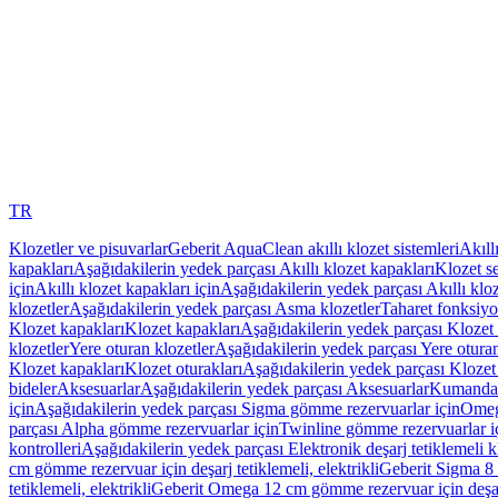
TR
Klozetler ve pisuvarlar
Geberit AquaClean akıllı klozet sistemleri
Akıll
kapakları
Aşağıdakilerin yedek parçası Akıllı klozet kapakları
Klozet se
için
Akıllı klozet kapakları için
Aşağıdakilerin yedek parçası Akıllı kloz
klozetler
Aşağıdakilerin yedek parçası Asma klozetler
Taharet fonksiyon
Klozet kapakları
Klozet kapakları
Aşağıdakilerin yedek parçası Klozet 
klozetler
Yere oturan klozetler
Aşağıdakilerin yedek parçası Yere oturan
Klozet kapakları
Klozet oturakları
Aşağıdakilerin yedek parçası Klozet 
bideler
Aksesuarlar
Aşağıdakilerin yedek parçası Aksesuarlar
Kumanda k
için
Aşağıdakilerin yedek parçası Sigma gömme rezervuarlar için
Omeg
parçası Alpha gömme rezervuarlar için
Twinline gömme rezervuarlar i
kontrolleri
Aşağıdakilerin yedek parçası Elektronik deşarj tetiklemeli kl
cm gömme rezervuar için deşarj tetiklemeli, elektrikli
Geberit Sigma 8 c
tetiklemeli, elektrikli
Geberit Omega 12 cm gömme rezervuar için deşarj 