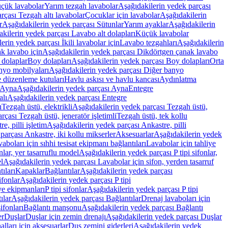
üçük lavabolar
Yarım tezgah lavabolar
Aşağıdakilerin yedek parçası
rçası Tezgah altı lavabolar
Çocuklar için lavabolar
Aşağıdakilerin
r
Aşağıdakilerin yedek parçası Sütunlar
Yarım ayaklar
Aşağıdakilerin
kilerin yedek parçası Lavabo alt dolapları
Küçük lavabolar
erin yedek parçası İkili lavabolar için
Lavabo tezgahları
Aşağıdakilerin
k lavabo için
Aşağıdakilerin yedek parçası Dikdörtgen çanak lavabo
 dolaplar
Boy dolapları
Aşağıdakilerin yedek parçası Boy dolapları
Orta
nyo mobilyaları
Aşağıdakilerin yedek parçası Diğer banyo
 düzenleme kutuları
Havlu askısı ve havlu kancası
Aydınlatma
Ayna
Aşağıdakilerin yedek parçası Ayna
Entegre
alı
Aşağıdakilerin yedek parçası Entegre
ı
Tezgah üstü, elektrikli
Aşağıdakilerin yedek parçası Tezgah üstü,
çası Tezgah üstü, jeneratör işletimli
Tezgah üstü, tek kollu
e, pilli işletim
Aşağıdakilerin yedek parçası Ankastre, pilli
parçası Ankastre, iki kollu mikserler
Aksesuarlar
Aşağıdakilerin yedek
boları için sıhhi tesisat ekipmanı bağlantıları
Lavabolar için tahliye
onlar, yer tasarruflu model
Aşağıdakilerin yedek parçası P tipi sifonlar,
l
Aşağıdakilerin yedek parçası Lavabolar için sifon, yerden tasarruf
ıları
Kapaklar
Bağlantılar
Aşağıdakilerin yedek parçası
sifonlar
Aşağıdakilerin yedek parçası P tipi
ye ekipmanları
P tipi sifonlar
Aşağıdakilerin yedek parçası P tipi
ılar
Aşağıdakilerin yedek parçası Bağlantılar
Drenaj lavaboları için
ifonları
Bağlantı manşonu
Aşağıdakilerin yedek parçası Bağlantı
er
Duşlar
Duşlar için zemin drenajı
Aşağıdakilerin yedek parçası Duşlar
lları için aksesuarlar
Duş zemini giderleri
Aşağıdakilerin yedek