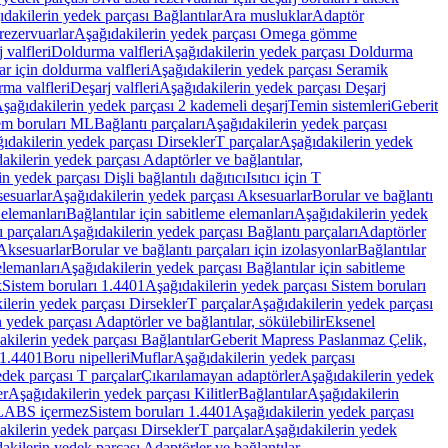
dakilerin yedek parçası Bağlantılar
Ara musluklar
Adaptör
ezervuarlar
Aşağıdakilerin yedek parçası Omega gömme
 valfleri
Doldurma valfleri
Aşağıdakilerin yedek parçası Doldurma
r için doldurma valfleri
Aşağıdakilerin yedek parçası Seramik
rma valfleri
Deşarj valfleri
Aşağıdakilerin yedek parçası Deşarj
şağıdakilerin yedek parçası 2 kademeli deşarj
Temin sistemleri
Geberit
tem boruları ML
Bağlantı parçaları
Aşağıdakilerin yedek parçası
ıdakilerin yedek parçası Dirsekler
T parçalar
Aşağıdakilerin yedek
akilerin yedek parçası Adaptörler ve bağlantılar,
n yedek parçası Dişli bağlantılı dağıtıcı
Isıtıcı için T
esuarlar
Aşağıdakilerin yedek parçası Aksesuarlar
Borular ve bağlantı
 elemanları
Bağlantılar için sabitleme elemanları
Aşağıdakilerin yedek
 parçaları
Aşağıdakilerin yedek parçası Bağlantı parçaları
Adaptörler
Aksesuarlar
Borular ve bağlantı parçaları için izolasyonlar
Bağlantılar
elemanları
Aşağıdakilerin yedek parçası Bağlantılar için sabitleme
k
Sistem boruları 1.4401
Aşağıdakilerin yedek parçası Sistem boruları
ilerin yedek parçası Dirsekler
T parçalar
Aşağıdakilerin yedek parçası
 yedek parçası Adaptörler ve bağlantılar, sökülebilir
Eksenel
kilerin yedek parçası Bağlantılar
Geberit Mapress Paslanmaz Çelik,
 1.4401
Boru nipelleri
Muflar
Aşağıdakilerin yedek parçası
dek parçası T parçalar
Çıkarılamayan adaptörler
Aşağıdakilerin yedek
er
Aşağıdakilerin yedek parçası Kilitler
Bağlantılar
Aşağıdakilerin
, LABS içermez
Sistem boruları 1.4401
Aşağıdakilerin yedek parçası
kilerin yedek parçası Dirsekler
T parçalar
Aşağıdakilerin yedek
akilerin yedek parçası Adaptörler ve bağlantılar,