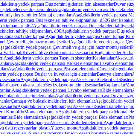
dakilerin yedek parçası Duş zemini giderleri için aksesuarlar
Duvar süz
uş tekneleri ve duş zeminleri
Aşağıdakilerin yedek parçası Duş tekneler
etilmiş duş zeminleri
Montaj elemanları
Aşağıdakilerin yedek parçası Mo
erin yedek parçası Duş tekneleri tahliye ekipmanları, d52
Gider kapaksı
e ekipmanları, d62
Aşağıdakilerin yedek parçası Duş tekneleri tahliye ek
ekneleri tahliye ekipmanları, d90
Aşağıdakilerin yedek parçası Duş tekne
er kapaksız
Gider kapağı
Aşağıdakilerin yedek parçası Gider kapağı
Küve
meli
Çevirmeli için hazır montaj setleri
Aşağıdakilerin yedek parçası Çevir
şağıdakilerin yedek parçası Çevirmeli ve giriş için hazır montaj setleri
P
 Valf tapalı
Küvet tahliye ekipmanları aksesuarları
Bağlantı setleri
Su bağ
eri
Aşağıdakilerin yedek parçası Taşıyıcı sistemleri
Kaplamalar
Aksesuarl
anları
Aşağıdakilerin yedek parçası Klozet elemanları
Lavabo elemanlar
nları
Aşağıdakilerin yedek parçası Pisuvar elemanları
Duvar süzgeci olan
rin yedek parçası Duşlar ve küvetler için elemanlar
Batarya elemanları
A
ksesuarlar
Aşağıdakilerin yedek parçası Aksesuarlar
Geberit GIS
Sistem
fabrikasyon aksesuarları
Ses izolasyonu için aksesuarlar
Kaplamalar
Mont
anları
Aşağıdakilerin yedek parçası Lavabo elemanları
Bide elemanları
A
ci olan duşlar için elemanlar
Aşağıdakilerin yedek parçası Duvar süzgec
manlar
Çamaşır ve bulaşık makineleri için elemanlar
Aşağıdakilerin yedek
sesuarlar
Aşağıdakilerin yedek parçası Aksesuarlar
Sistem panelleri için
rit Kombifix
Montaj elemanları
Aşağıdakilerin yedek parçası Montaj el
manları
Bide elemanları
Aşağıdakilerin yedek parçası Bide elemanları
Pi
ağıdakilerin yedek parçası Aksesuarlar
Sabitlemeler için
Aşağıdakilerin y
a üstü rezervuarlar, plastik
Yüzeye monte
Aşağıdakilerin yedek parças
arı yüksek asılı
Sıva üstü rezervuarlar için deşarj boruları
Aşağıdakilerin 