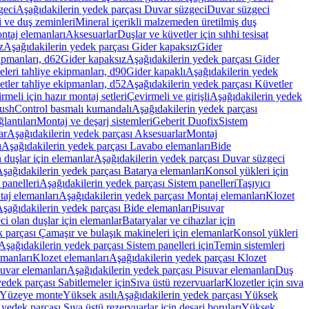
geci
Aşağıdakilerin yedek parçası Duvar süzgeci
Duvar süzgeci
i ve duş zeminleri
Mineral içerikli malzemeden üretilmiş duş
ntaj elemanları
Aksesuarlar
Duşlar ve küvetler için sıhhi tesisat
z
Aşağıdakilerin yedek parçası Gider kapaksız
Gider
ipmanları, d62
Gider kapaksız
Aşağıdakilerin yedek parçası Gider
leri tahliye ekipmanları, d90
Gider kapaklı
Aşağıdakilerin yedek
tler tahliye ekipmanları, d52
Aşağıdakilerin yedek parçası Küvetler
meli için hazır montaj setleri
Çevirmeli ve girişli
Aşağıdakilerin yedek
ushControl basmalı kumandalı
Aşağıdakilerin yedek parçası
lantıları
Montaj ve deşarj sistemleri
Geberit Duofix
Sistem
ar
Aşağıdakilerin yedek parçası Aksesuarlar
Montaj
ı
Aşağıdakilerin yedek parçası Lavabo elemanları
Bide
 duşlar için elemanlar
Aşağıdakilerin yedek parçası Duvar süzgeci
şağıdakilerin yedek parçası Batarya elemanları
Konsol yükleri için
 panelleri
Aşağıdakilerin yedek parçası Sistem panelleri
Taşıyıcı
aj elemanları
Aşağıdakilerin yedek parçası Montaj elemanları
Klozet
şağıdakilerin yedek parçası Bide elemanları
Pisuvar
i olan duşlar için elemanlar
Bataryalar ve cihazlar için
 parçası Çamaşır ve bulaşık makineleri için elemanlar
Konsol yükleri
Aşağıdakilerin yedek parçası Sistem panelleri için
Temin sistemleri
emanları
Klozet elemanları
Aşağıdakilerin yedek parçası Klozet
suvar elemanları
Aşağıdakilerin yedek parçası Pisuvar elemanları
Duş
edek parçası Sabitlemeler için
Sıva üstü rezervuarlar
Klozetler için sıva
ı Yüzeye monte
Yüksek asılı
Aşağıdakilerin yedek parçası Yüksek
yedek parçası Sıva üstü rezervuarlar için deşarj boruları
Yüksek