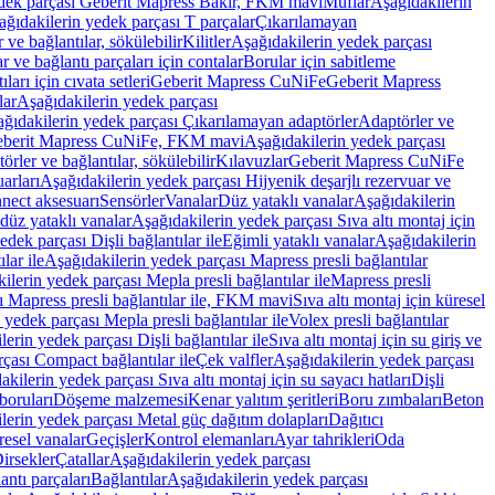
edek parçası Geberit Mapress Bakır, FKM mavi
Muflar
Aşağıdakilerin
ağıdakilerin yedek parçası T parçalar
Çıkarılamayan
ve bağlantılar, sökülebilir
Kilitler
Aşağıdakilerin yedek parçası
r ve bağlantı parçaları için contalar
Borular için sabitleme
ları için cıvata setleri
Geberit Mapress CuNiFe
Geberit Mapress
lar
Aşağıdakilerin yedek parçası
ğıdakilerin yedek parçası Çıkarılamayan adaptörler
Adaptörler ve
berit Mapress CuNiFe, FKM mavi
Aşağıdakilerin yedek parçası
rler ve bağlantılar, sökülebilir
Kılavuzlar
Geberit Mapress CuNiFe
arları
Aşağıdakilerin yedek parçası Hijyenik deşarjlı rezervuar ve
nnect aksesuarı
Sensörler
Vanalar
Düz yataklı vanalar
Aşağıdakilerin
 düz yataklı vanalar
Aşağıdakilerin yedek parçası Sıva altı montaj için
dek parçası Dişli bağlantılar ile
Eğimli yataklı vanalar
Aşağıdakilerin
lar ile
Aşağıdakilerin yedek parçası Mapress presli bağlantılar
ilerin yedek parçası Mepla presli bağlantılar ile
Mapress presli
ı Mapress presli bağlantılar ile, FKM mavi
Sıva altı montaj için küresel
 yedek parçası Mepla presli bağlantılar ile
Volex presli bağlantılar
erin yedek parçası Dişli bağlantılar ile
Sıva altı montaj için su giriş ve
çası Compact bağlantılar ile
Çek valfler
Aşağıdakilerin yedek parçası
kilerin yedek parçası Sıva altı montaj için su sayacı hatları
Dişli
boruları
Döşeme malzemesi
Kenar yalıtım şeritleri
Boru zımbaları
Beton
lerin yedek parçası Metal güç dağıtım dolapları
Dağıtıcı
esel vanalar
Geçişler
Kontrol elemanları
Ayar tahrikleri
Oda
irsekler
Çatallar
Aşağıdakilerin yedek parçası
antı parçaları
Bağlantılar
Aşağıdakilerin yedek parçası