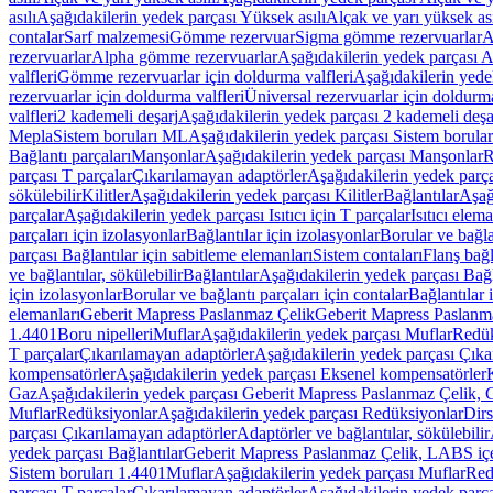
asılı
Aşağıdakilerin yedek parçası Yüksek asılı
Alçak ve yarı yüksek ası
contalar
Sarf malzemesi
Gömme rezervuar
Sigma gömme rezervuarlar
A
rezervuarlar
Alpha gömme rezervuarlar
Aşağıdakilerin yedek parçası 
valfleri
Gömme rezervuarlar için doldurma valfleri
Aşağıdakilerin yede
rezervuarlar için doldurma valfleri
Üniversal rezervuarlar için doldurma
valfleri
2 kademeli deşarj
Aşağıdakilerin yedek parçası 2 kademeli deşa
Mepla
Sistem boruları ML
Aşağıdakilerin yedek parçası Sistem borula
Bağlantı parçaları
Manşonlar
Aşağıdakilerin yedek parçası Manşonlar
R
parçası T parçalar
Çıkarılamayan adaptörler
Aşağıdakilerin yedek parç
sökülebilir
Kilitler
Aşağıdakilerin yedek parçası Kilitler
Bağlantılar
Aşağ
parçalar
Aşağıdakilerin yedek parçası Isıtıcı için T parçalar
Isıtıcı elem
parçaları için izolasyonlar
Bağlantılar için izolasyonlar
Borular ve bağlan
parçası Bağlantılar için sabitleme elemanları
Sistem contaları
Flanş bağla
ve bağlantılar, sökülebilir
Bağlantılar
Aşağıdakilerin yedek parçası Bağl
için izolasyonlar
Borular ve bağlantı parçaları için contalar
Bağlantılar 
elemanları
Geberit Mapress Paslanmaz Çelik
Geberit Mapress Paslanm
1.4401
Boru nipelleri
Muflar
Aşağıdakilerin yedek parçası Muflar
Redük
T parçalar
Çıkarılamayan adaptörler
Aşağıdakilerin yedek parçası Çıka
kompensatörler
Aşağıdakilerin yedek parçası Eksenel kompensatörler
Gaz
Aşağıdakilerin yedek parçası Geberit Mapress Paslanmaz Çelik, 
Muflar
Redüksiyonlar
Aşağıdakilerin yedek parçası Redüksiyonlar
Dirs
parçası Çıkarılamayan adaptörler
Adaptörler ve bağlantılar, sökülebilir
yedek parçası Bağlantılar
Geberit Mapress Paslanmaz Çelik, LABS iç
Sistem boruları 1.4401
Muflar
Aşağıdakilerin yedek parçası Muflar
Red
parçası T parçalar
Çıkarılamayan adaptörler
Aşağıdakilerin yedek parç