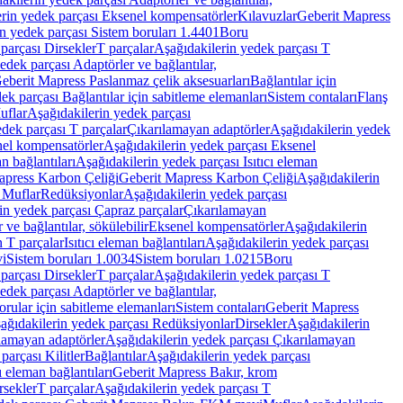
rin yedek parçası Eksenel kompensatörler
Kılavuzlar
Geberit Mapress
n yedek parçası Sistem boruları 1.4401
Boru
parçası Dirsekler
T parçalar
Aşağıdakilerin yedek parçası T
edek parçası Adaptörler ve bağlantılar,
eberit Mapress Paslanmaz çelik aksesuarları
Bağlantılar için
ek parçası Bağlantılar için sabitleme elemanları
Sistem contaları
Flanş
uflar
Aşağıdakilerin yedek parçası
dek parçası T parçalar
Çıkarılamayan adaptörler
Aşağıdakilerin yedek
el kompensatörler
Aşağıdakilerin yedek parçası Eksenel
an bağlantıları
Aşağıdakilerin yedek parçası Isıtıcı eleman
apress Karbon Çeliği
Geberit Mapress Karbon Çeliği
Aşağıdakilerin
 Muflar
Redüksiyonlar
Aşağıdakilerin yedek parçası
in yedek parçası Çapraz parçalar
Çıkarılamayan
ve bağlantılar, sökülebilir
Eksenel kompensatörler
Aşağıdakilerin
n T parçalar
Isıtıcı eleman bağlantıları
Aşağıdakilerin yedek parçası
vi
Sistem boruları 1.0034
Sistem boruları 1.0215
Boru
parçası Dirsekler
T parçalar
Aşağıdakilerin yedek parçası T
edek parçası Adaptörler ve bağlantılar,
orular için sabitleme elemanları
Sistem contaları
Geberit Mapress
ağıdakilerin yedek parçası Redüksiyonlar
Dirsekler
Aşağıdakilerin
lamayan adaptörler
Aşağıdakilerin yedek parçası Çıkarılamayan
parçası Kilitler
Bağlantılar
Aşağıdakilerin yedek parçası
ı eleman bağlantıları
Geberit Mapress Bakır, krom
rsekler
T parçalar
Aşağıdakilerin yedek parçası T