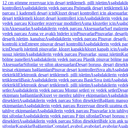
12 cm gömme rezervuar için deşarj tetiklemeli, pilli işletim
Aşağıdakile
kontrolleri
Aşağıdakilerin yedek parçası Pnömatik deşarj tetiklemeli klo
parçası 1 kademeli deşarj için
Klozet deşarj kontrolleri için aksesuarlar
deşarj tetiklemeli klozet deşarj kontrolleri için
Aşağıdakilerin yedek parç
yedek parçası Klozetler rezervuar modülleri
Asma klozetler için
Aşağıd
için
Aksesuarlar
Aşağıdakilerin yedek parçası Aksesuarlar
Sarf malzem
yedek parçası Asma ve ayaklı bideler için
Pisuvarlar
Pisuvarlar, deşarjlı
deşarjlı işletim, kanalsız
Aşağıdakilerin yedek parçası Pisuvar, deşarjlı 
kontrolü için
Entegre pisuvar deşarj kontrollü
Aşağıdakilerin yedek parç
için
Deşarjlı işletimli pisuvarlar, klozet kapaklı/klozet kapağı için
Aşağıd
susuz işletim
Aşağıdakilerin yedek parçası Pisuvarlar, susuz işletim
Kap
bölme panelleri
Aşağıdakilerin yedek parçası Plastik pisuvar bölme pan
Aksesuarlar
Sifonlar ve sifon aksesuarları
Deşarj borusu, deşarj dirsekle
tesisat ekipmanı bağlantıları
Pisuvar deşarj kontrolleri
Sıva altı
Aşağıdaki
elektrikli
Elektronik deşarj tetiklemeli, pilli işletim
Aşağıdakilerin yedek 
tetiklemeli
Basic
Aşağıdakilerin yedek parçası Basic
Sıva üstü
Aşağıdaki
elektrikli
Elektronik deşarj tetiklemeli, pilli işletim
Aşağıdakilerin yedek 
setler
Aşağıdakilerin yedek parçası Montaj setleri ve yedek setler
Deşarj
ekipmanı bağlantıları
Klozet ve menfez tahliye ekipmanları
Aşağıdakile
dirsekleri
Aşağıdakilerin yedek parçası Sifon dirsekleri
Bağlantı manşo
ekipmanları
Aşağıdakilerin yedek parçası Rezervuar dirseği uzatma ek
tahliye ekipmanları
Aşağıdakilerin yedek parçası Pisuvarlar için tahliy
tipi sifonlar
Aşağıdakilerin yedek parçası P tipi sifonlar
Deşarj borusu v
dirsekleri
Aşağıdakilerin yedek parçası Sifon dirsekleri
Bide için atık t
sifonlar
Kapaklar
Bağlantılar
Contalar
Lavabo
Lavabolar
Lavabolar
Aşağı