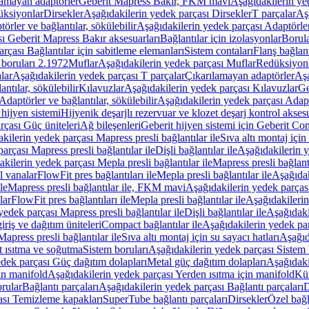
lamayan adaptörler
Geberit Mapress Bakır, FKM mavi
Aşağıdakilerin y
üksiyonlar
Dirsekler
Aşağıdakilerin yedek parçası Dirsekler
T parçalar
Aş
örler ve bağlantılar, sökülebilir
Aşağıdakilerin yedek parçası Adaptörler 
ı Geberit Mapress Bakır aksesuarları
Bağlantılar için izolasyonlar
Borula
rçası Bağlantılar için sabitleme elemanları
Sistem contaları
Flanş bağlantı
 boruları 2.1972
Muflar
Aşağıdakilerin yedek parçası Muflar
Redüksiyon
lar
Aşağıdakilerin yedek parçası T parçalar
Çıkarılamayan adaptörler
Aşa
ntılar, sökülebilir
Kılavuzlar
Aşağıdakilerin yedek parçası Kılavuzlar
Ge
Adaptörler ve bağlantılar, sökülebilir
Aşağıdakilerin yedek parçası Adaptö
 hijyen sistemi
Hijyenik deşarjlı rezervuar ve klozet deşarj kontrol aksesu
rçası Güç üniteleri
Ağ bileşenleri
Geberit hijyen sistemi için Geberit Co
kilerin yedek parçası Mapress presli bağlantılar ile
Sıva altı montaj için
arçası Mapress presli bağlantılar ile
Dişli bağlantılar ile
Aşağıdakilerin ye
kilerin yedek parçası Mepla presli bağlantılar ile
Mapress presli bağlantı
l vanalar
FlowFit pres bağlantıları ile
Mepla presli bağlantılar ile
Aşağıdak
le
Mapress presli bağlantılar ile, FKM mavi
Aşağıdakilerin yedek parças
lar
FlowFit pres bağlantıları ile
Mepla presli bağlantılar ile
Aşağıdakilerin
yedek parçası Mapress presli bağlantılar ile
Dişli bağlantılar ile
Aşağıdakil
iriş ve dağıtım üniteleri
Compact bağlantılar ile
Aşağıdakilerin yedek par
apress presli bağlantılar ile
Sıva altı montaj için su sayacı hatları
Aşağıda
 ısıtma ve soğutma
Sistem boruları
Aşağıdakilerin yedek parçası Sistem 
dek parçası Güç dağıtım dolapları
Metal güç dağıtım dolapları
Aşağıdaki
in manifold
Aşağıdakilerin yedek parçası Yerden ısıtma için manifold
Kür
rular
Bağlantı parçaları
Aşağıdakilerin yedek parçası Bağlantı parçaları
D
ası Temizleme kapakları
SuperTube bağlantı parçaları
Dirsekler
Özel bağl