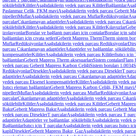
sökülebilir
Kilitler
Aşağıdakilerin yedek parçası Kilitler
Bağlantılar
Aşağ
Paslanmaz Çelik, FKM mavi
Aşağıdakilerin yedek parçası Geberit 
nipelleri
Muflar
Aşağıdakilerin yedek parçası Muflar
Redüksiyonlar
Aşa
parçalar
Çıkarılamayan adaptörler
Aşağıdakilerin yedek parçası Çıkarı
sökülebilir
Kilitler
Aşağıdakilerin yedek parçası Kilitler
Kılavuzlar
Geber
izolasyonlar
Borular ve bağlantı parçaları için contalar
Borular için sab
bağlantıları için cıvata setleri
Geberit Mapress Therm
Therm sistem bor
Muflar
Redüksiyonlar
Aşağıdakilerin yedek parçası Redüksiyonlar
Dirs
parçası Çıkarılamayan adaptörler
Adaptörler ve bağlantılar, sökülebilir
kompensatörler
Kilitler
Aşağıdakilerin yedek parçası Kilitler
Isıtıcı için
bağlantıları
Geberit Mapress Therm aksesuarları
Sistem contaları
Flanş b
yedek parçası Geberit Mapress Karbon Çeliği
Sistem boruları 1.0034
S
Redüksiyonlar
Dirsekler
Aşağıdakilerin yedek parçası Dirsekler
T parça
adaptörler
Aşağıdakilerin yedek parçası Çıkarılamayan adaptörler
Adapt
yedek parçası Eksenel kompensatörler
Kilitler
Aşağıdakilerin yedek par
Isıtıcı eleman bağlantıları
Geberit Mapress Karbon Çeliği, FKM mavi
A
nipelleri
Muflar
Aşağıdakilerin yedek parçası Muflar
Redüksiyonlar
Aşa
parçalar
Çıkarılamayan adaptörler
Aşağıdakilerin yedek parçası Çıkarı
sökülebilir
Kilitler
Aşağıdakilerin yedek parçası Kilitler
Geberit Mapress
Bakır
Geberit Mapress Bakır
Aşağıdakilerin yedek parçası Geberit Ma
yedek parçası Dirsekler
T parçalar
Aşağıdakilerin yedek parçası T parç
adaptörler
Adaptörler ve bağlantılar, sökülebilir
Aşağıdakilerin yedek pa
Bağlantılar
Isıtıcı için T parçalar
Aşağıdakilerin yedek parçası Isıtıcı iç
kaplı
Dirsekler
Geberit Mapress Bakır, Gaz
Aşağıdakilerin yedek parça