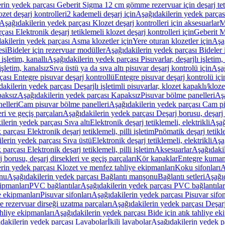
rin yedek parçası Geberit Sigma 12 cm gömme rezervuar için deşarj tetik
zet deşarj kontrolleri
2 kademeli deşarj için
Aşağıdakilerin yedek parçası
Aşağıdakilerin yedek parçası Klozet deşarj kontrolleri için aksesuarlar
M
ası Elektronik deşarj tetiklemeli klozet deşarj kontrolleri için
Geberit M
akilerin yedek parçası Asma klozetler için
Yere oturan klozetler için
Aşağ
esi
Bideler için rezervuar modüller
Aşağıdakilerin yedek parçası Bideler 
 işletim, kanallı
Aşağıdakilerin yedek parçası Pisuvarlar, deşarjlı işletim, 
işletim, kanalsız
Sıva üstü ya da sıva altı pisuvar deşarj kontrolü için
Aşağ
ası Entegre pisuvar deşarj kontrollü
Entegre pisuvar deşarj kontrolü içi
akilerin yedek parçası Deşarjlı işletimli pisuvarlar, klozet kapaklı/kloze
aksız
Aşağıdakilerin yedek parçası Kapaksız
Pisuvar bölme panelleri
Aşa
elleri
Cam pisuvar bölme panelleri
Aşağıdakilerin yedek parçası Cam pi
ri ve geçiş parçaları
Aşağıdakilerin yedek parçası Deşarj borusu, deşarj d
lerin yedek parçası Sıva altı
Elektronik deşarj tetiklemeli, elektrikli
Aşağ
parçası Elektronik deşarj tetiklemeli, pilli işletim
Pnömatik deşarj tetikl
lerin yedek parçası Sıva üstü
Elektronik deşarj tetiklemeli, elektrikli
Aşağ
parçası Elektronik deşarj tetiklemeli, pilli işletim
Aksesuarlar
Aşağıdakil
 borusu, deşarj dirsekleri ve geçiş parçaları
Kör kapaklar
Entegre kuman
rin yedek parçası Klozet ve menfez tahliye ekipmanları
Koku sifonları
A
nu
Aşağıdakilerin yedek parçası Bağlantı manşonu
Bağlantı setleri
Aşağıd
ipmanları
PVC bağlantılar
Aşağıdakilerin yedek parçası PVC bağlantılar
e ekipmanları
Pisuvar sifonları
Aşağıdakilerin yedek parçası Pisuvar sifon
e rezervuar dirseği uzatma parçaları
Aşağıdakilerin yedek parçası Deşarj
ahliye ekipmanları
Aşağıdakilerin yedek parçası Bide için atık tahliye ek
dakilerin yedek parçası Lavabolar
İkili lavabolar
Aşağıdakilerin yedek pa