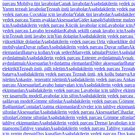
parçası Mobilya tipi lavabolar
Çanak lavabolar
Aşağıdakilerin yedek p
Yarım tezgah lavabolar
Tezgah üstü lavabolar
Aşağıdakilerin yedek par
yedek parçası Çocuklar için lavabolar
Yalak tipi lavabolar
Aşağıdakiler
yedek parçası Yarım ayaklar
Aksesuarlar
Gider kapağı
Sabitleme malze
için
Aşağıdakilerin yedek parçası Küçük lavabolar için
Lavabolar için
A
yedek parçası Lavabo tezgahları
Kabuk şekilli çanak lavabo için
Aşağıd
için
Tezgah üstü lavabo için
Yan dolaplar
Aşağıdakilerin yedek parçası 
yükseklikte dolaplar
Aşağıdakilerin yedek parçası Orta yükseklikte do
mobilyaları
Duvar rafları
Aşağıdakilerin yedek parçası Duvar rafları
Aks
elemanları
Batarya kolları
Ayak setleri
Manyetik tahtalar
Prizler
Aşağıdak
aydınlatmalı
Aşağıdakilerin yedek parçası Entegre aydınlatmalı
Aynalı 
aydınlatmalı
Aksesuarlar
Aydınlatma elemanları
Diğer aksesuarlar
Batar
elektrikli
Tezgah üstü, pilli işletim
Aşağıdakilerin yedek parçası Tezgah ü
batarya
Aşağıdakilerin yedek parçası Tezgah üstü, tek kollu batarya
Ank
işletim
Ankastre, jeneratör işletimli
Aşağıdakilerin yedek parçası Ankastr
parçası Aksesuarlar
Lavabo bataryaları için
Aşağıdakilerin yedek parças
ekipmanları
Aşağıdakilerin yedek parçası Lavabolar için tahliye ekipm
yer tasarruflu model
Lavabolar için sifon
Aşağıdakilerin yedek parçası 
sağlayan model
Gömme sifonlar
Aşağıdakilerin yedek parçası Gömme 
Bağlantılar
Contalar
Uzatma ekipmanları
Eviyeler için tahliye ekipmanl
sifonlar
Aksesuarlar
Aşağıdakilerin yedek parçası Aksesuarlar
Cihazlar 
sifonlar
Gömme sifonlar
Aşağıdakilerin yedek parçası Gömme sifonlar
tahliye ekipmanları
Aşağıdakilerin yedek parçası Drenaj lavaboları içi
manşonu
Tahliye vanaları
Aşağıdakilerin yedek parçası Tahliye vanalar
için zemin drenajı
Duş kanalları
Aşağıdakilerin yedek parçası Duş kana