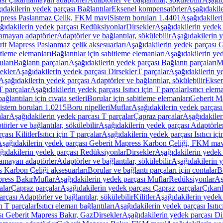
ıdakilerin yedek parçası Bağlantılar
Eksenel kompensatörler
Aşağıdakile
Mapress Paslanmaz Çelik, FKM mavi
Sistem boruları 1.4401
Aşağıdakileri
ğıdakilerin yedek parçası Redüksiyonlar
Dirsekler
Aşağıdakilerin yedek 
lamayan adaptörler
Adaptörler ve bağlantılar, sökülebilir
Aşağıdakilerin y
it Mapress Paslanmaz çelik aksesuarları
Aşağıdakilerin yedek parçası G
itleme elemanları
Bağlantılar için sabitleme elemanları
Aşağıdakilerin yed
uları
Bağlantı parçaları
Aşağıdakilerin yedek parçası Bağlantı parçaları
M
ekler
Aşağıdakilerin yedek parçası Dirsekler
T parçalar
Aşağıdakilerin ye
Aşağıdakilerin yedek parçası Adaptörler ve bağlantılar, sökülebilir
Eksen
 T parçalar
Aşağıdakilerin yedek parçası Isıtıcı için T parçalar
Isıtıcı elem
ağlantıları için cıvata setleri
Borular için sabitleme elemanları
Geberit M
istem boruları 1.0215
Boru nipelleri
Muflar
Aşağıdakilerin yedek parçası
lar
Aşağıdakilerin yedek parçası T parçalar
Çapraz parçalar
Aşağıdakiler
örler ve bağlantılar, sökülebilir
Aşağıdakilerin yedek parçası Adaptörler 
çası Kilitler
Isıtıcı için T parçalar
Aşağıdakilerin yedek parçası Isıtıcı içi
şağıdakilerin yedek parçası Geberit Mapress Karbon Çeliği, FKM ma
ğıdakilerin yedek parçası Redüksiyonlar
Dirsekler
Aşağıdakilerin yedek 
lamayan adaptörler
Adaptörler ve bağlantılar, sökülebilir
Aşağıdakilerin y
 Karbon Çeliği aksesuarları
Borular ve bağlantı parçaları için contalar
B
press Bakır
Muflar
Aşağıdakilerin yedek parçası Muflar
Redüksiyonlar
Aş
alar
Çapraz parçalar
Aşağıdakilerin yedek parçası Çapraz parçalar
Çıkarı
rçası Adaptörler ve bağlantılar, sökülebilir
Kilitler
Aşağıdakilerin yedek 
in T parçalar
Isıtıcı eleman bağlantıları
Aşağıdakilerin yedek parçası Isıtıc
sı Geberit Mapress Bakır, Gaz
Dirsekler
Aşağıdakilerin yedek parçası Di