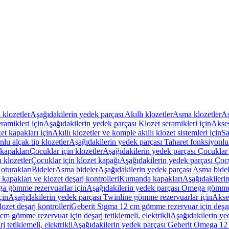
ı klozetler
Aşağıdakilerin yedek parçası Akıllı klozetler
Asma klozetler
Aş
ramikleri için
Aşağıdakilerin yedek parçası Klozet seramikleri için
Akses
et kapakları için
Akıllı klozetler ve komple akıllı klozet sistemleri için
Sa
lu alçak tip klozetler
Aşağıdakilerin yedek parçası Taharet fonksiyonlu 
kapakları
Çocuklar için klozetler
Aşağıdakilerin yedek parçası Çocuklar i
 klozetler
Çocuklar için klozet kapağı
Aşağıdakilerin yedek parçası Çocu
oturakları
Bideler
Asma bideler
Aşağıdakilerin yedek parçası Asma bidel
apakları ve klozet deşarj kontrolleri
Kumanda kapakları
Aşağıdakileri
a gömme rezervuarlar için
Aşağıdakilerin yedek parçası Omega gömme 
çin
Aşağıdakilerin yedek parçası Twinline gömme rezervuarlar için
Akse
ozet deşarj kontrolleri
Geberit Sigma 12 cm gömme rezervuar için deşarj 
m gömme rezervuar için deşarj tetiklemeli, elektrikli
Aşağıdakilerin ye
tetiklemeli, elektrikli
Aşağıdakilerin yedek parçası Geberit Omega 12 c