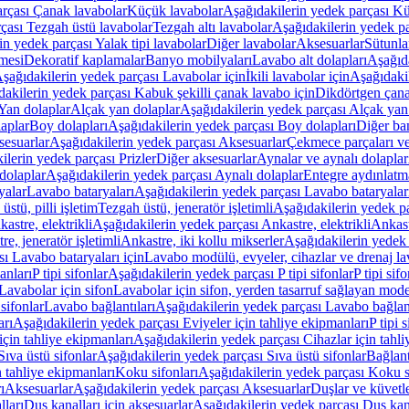
arçası Çanak lavabolar
Küçük lavabolar
Aşağıdakilerin yedek parçası K
çası Tezgah üstü lavabolar
Tezgah altı lavabolar
Aşağıdakilerin yedek pa
in yedek parçası Yalak tipi lavabolar
Diğer lavabolar
Aksesuarlar
Sütunla
mesi
Dekoratif kaplamalar
Banyo mobilyaları
Lavabo alt dolapları
Aşağıda
şağıdakilerin yedek parçası Lavabolar için
İkili lavabolar için
Aşağıdakil
akilerin yedek parçası Kabuk şekilli çanak lavabo için
Dikdörtgen çana
Yan dolaplar
Alçak yan dolaplar
Aşağıdakilerin yedek parçası Alçak yan
laplar
Boy dolapları
Aşağıdakilerin yedek parçası Boy dolapları
Diğer ba
esuarlar
Aşağıdakilerin yedek parçası Aksesuarlar
Çekmece parçaları ve
ilerin yedek parçası Prizler
Diğer aksesuarlar
Aynalar ve aynalı dolaplar
dolaplar
Aşağıdakilerin yedek parçası Aynalı dolaplar
Entegre aydınlatm
yalar
Lavabo bataryaları
Aşağıdakilerin yedek parçası Lavabo bataryalar
stü, pilli işletim
Tezgah üstü, jeneratör işletimli
Aşağıdakilerin yedek par
astre, elektrikli
Aşağıdakilerin yedek parçası Ankastre, elektrikli
Ankastr
e, jeneratör işletimli
Ankastre, iki kollu mikserler
Aşağıdakilerin yedek 
ı Lavabo bataryaları için
Lavabo modülü, evyeler, cihazlar ve drenaj lava
anları
P tipi sifonlar
Aşağıdakilerin yedek parçası P tipi sifonlar
P tipi sif
Lavabolar için sifon
Lavabolar için sifon, yerden tasarruf sağlayan mode
sifonlar
Lavabo bağlantıları
Aşağıdakilerin yedek parçası Lavabo bağlant
arı
Aşağıdakilerin yedek parçası Eviyeler için tahliye ekipmanları
P tipi 
için tahliye ekipmanları
Aşağıdakilerin yedek parçası Cihazlar için tahli
Sıva üstü sifonlar
Aşağıdakilerin yedek parçası Sıva üstü sifonlar
Bağlant
n tahliye ekipmanları
Koku sifonları
Aşağıdakilerin yedek parçası Koku s
ı
Aksesuarlar
Aşağıdakilerin yedek parçası Aksesuarlar
Duşlar ve küvetl
lları
Duş kanalları için aksesuarlar
Aşağıdakilerin yedek parçası Duş kana