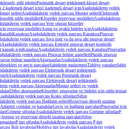
lemeli, pilli işletim
Pnömatik deşarj tetiklemeli klozet deşarj
 2 kademeli deşarj için
1 kademeli deşarj için
Aşağıdakilerin yedek
ontaj setleri
Aşağıdakilerin yedek parçası Montaj setleri
Elektronik
onolith sıhhi modüller
Klozetler rezervuar modülleri
Aşağıdakilerin
ıdakilerin yedek parçası Yere oturan klozetler
için rezervuar modüller
Asma ve ayaklı bideler için
Aşağıdakilerin
kanallı
Kapaksız
Aşağıdakilerin yedek parçası Kapaksız
Pisuvar,
ıdakilerin yedek parçası Sıva üstü ya da sıva altı pisuvar deşarj
n
Aşağıdakilerin yedek parçası Entegre pisuvar deşarj kontrolü
t kapağı için
Kanalsız
Aşağıdakilerin yedek parçası Kanalsız
Pisuvarlar,
ğıdakilerin yedek parçası Pisuvar bölme panelleri
Plastik pisuvar
suvar bölme panelleri
Aksesuarlar
Aşağıdakilerin yedek parçası
irsekleri ve geçiş parçaları
Sabitleme malzemesi
Tahliye vanaları
Sıhhi
ıdakilerin yedek parçası Elektronik deşarj tetiklemeli,
emeli
Aşağıdakilerin yedek parçası Pnömatik deşarj
ıdakilerin yedek parçası Elektronik deşarj tetiklemeli,
erin yedek parçası Aksesuarlar
Montaj setleri ve yedek
dalar
Diğer aksesuarlar
Klozetler, pisuvarlar ve bideler için sıhhi tesisat
şağıdakilerin yedek parçası Koku sifonları
Sifon
akilerin yedek parçası Bağlantı setleri
Rezervuar dirseği uzatma
Adaptör contalar ve kapaklar
Geçiş ve bağlantı parçaları
Pisuvarlar için
ları
Gömme sifonlar
Aşağıdakilerin yedek parçası Gömme sifonlar
P
 borusu ve rezervuar dirseği uzatma parçaları
Sifon
ipmanları
P tipi sifonlar
Aşağıdakilerin yedek parçası P tipi
rçası İkili lavabolar
Mobilya tipi lavabolar
Aşağıdakilerin yedek