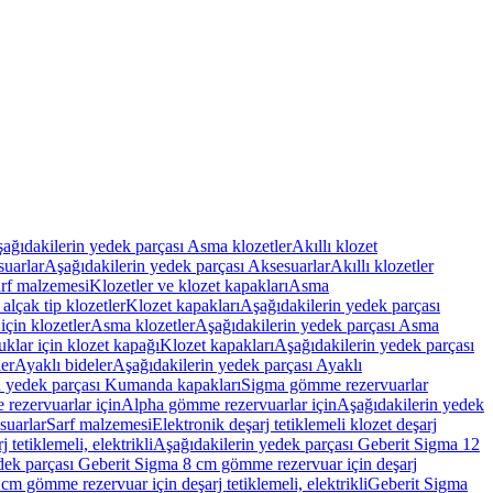
ağıdakilerin yedek parçası Asma klozetler
Akıllı klozet
uarlar
Aşağıdakilerin yedek parçası Aksesuarlar
Akıllı klozetler
rf malzemesi
Klozetler ve klozet kapakları
Asma
alçak tip klozetler
Klozet kapakları
Aşağıdakilerin yedek parçası
çin klozetler
Asma klozetler
Aşağıdakilerin yedek parçası Asma
klar için klozet kapağı
Klozet kapakları
Aşağıdakilerin yedek parçası
er
Ayaklı bideler
Aşağıdakilerin yedek parçası Ayaklı
n yedek parçası Kumanda kapakları
Sigma gömme rezervuarlar
rezervuarlar için
Alpha gömme rezervuarlar için
Aşağıdakilerin yedek
suarlar
Sarf malzemesi
Elektronik deşarj tetiklemeli klozet deşarj
tetiklemeli, elektrikli
Aşağıdakilerin yedek parçası Geberit Sigma 12
dek parçası Geberit Sigma 8 cm gömme rezervuar için deşarj
m gömme rezervuar için deşarj tetiklemeli, elektrikli
Geberit Sigma