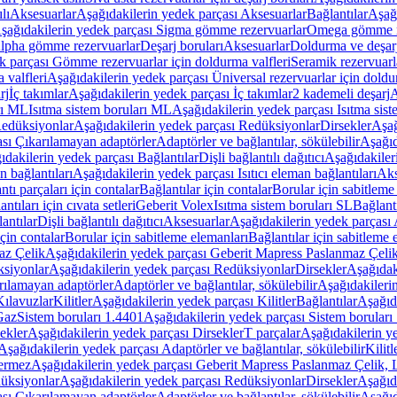
lı
Aksesuarlar
Aşağıdakilerin yedek parçası Aksesuarlar
Bağlantılar
Aşağı
şağıdakilerin yedek parçası Sigma gömme rezervuarlar
Omega gömme r
Alpha gömme rezervuarlar
Deşarj boruları
Aksesuarlar
Doldurma ve deşarj
k parçası Gömme rezervuarlar için doldurma valfleri
Seramik rezervuarla
 valfleri
Aşağıdakilerin yedek parçası Üniversal rezervuarlar için doldu
rj
İç takımlar
Aşağıdakilerin yedek parçası İç takımlar
2 kademeli deşarj
A
rı ML
Isıtma sistem boruları ML
Aşağıdakilerin yedek parçası Isıtma sis
edüksiyonlar
Aşağıdakilerin yedek parçası Redüksiyonlar
Dirsekler
Aşağ
ası Çıkarılamayan adaptörler
Adaptörler ve bağlantılar, sökülebilir
Aşağıd
ıdakilerin yedek parçası Bağlantılar
Dişli bağlantılı dağıtıcı
Aşağıdakileri
an bağlantıları
Aşağıdakilerin yedek parçası Isıtıcı eleman bağlantıları
Aks
tı parçaları için contalar
Bağlantılar için contalar
Borular için sabitleme
ntıları için cıvata setleri
Geberit Volex
Isıtma sistem boruları SL
Bağlantı
antılar
Dişli bağlantılı dağıtıcı
Aksesuarlar
Aşağıdakilerin yedek parçası 
için contalar
Borular için sabitleme elemanları
Bağlantılar için sabitleme 
az Çelik
Aşağıdakilerin yedek parçası Geberit Mapress Paslanmaz Çeli
siyonlar
Aşağıdakilerin yedek parçası Redüksiyonlar
Dirsekler
Aşağıdak
rılamayan adaptörler
Adaptörler ve bağlantılar, sökülebilir
Aşağıdakilerin
Kılavuzlar
Kilitler
Aşağıdakilerin yedek parçası Kilitler
Bağlantılar
Aşağıda
Gaz
Sistem boruları 1.4401
Aşağıdakilerin yedek parçası Sistem boruları
ekler
Aşağıdakilerin yedek parçası Dirsekler
T parçalar
Aşağıdakilerin ye
Aşağıdakilerin yedek parçası Adaptörler ve bağlantılar, sökülebilir
Kilitl
ermez
Aşağıdakilerin yedek parçası Geberit Mapress Paslanmaz Çelik
üksiyonlar
Aşağıdakilerin yedek parçası Redüksiyonlar
Dirsekler
Aşağıda
ası Çıkarılamayan adaptörler
Adaptörler ve bağlantılar, sökülebilir
Aşağıd