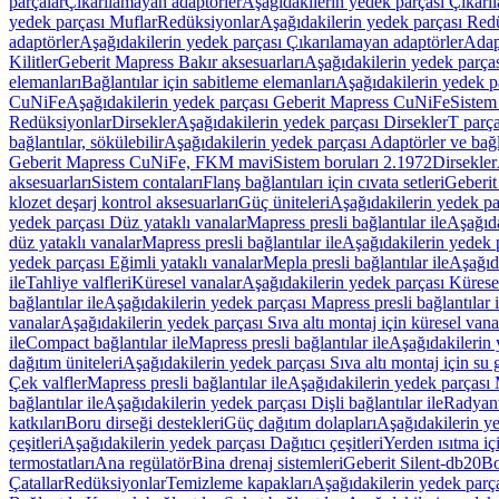
parçalar
Çıkarılamayan adaptörler
Aşağıdakilerin yedek parçası Çıkarı
yedek parçası Muflar
Redüksiyonlar
Aşağıdakilerin yedek parçası Red
adaptörler
Aşağıdakilerin yedek parçası Çıkarılamayan adaptörler
Adapt
Kilitler
Geberit Mapress Bakır aksesuarları
Aşağıdakilerin yedek parças
elemanları
Bağlantılar için sabitleme elemanları
Aşağıdakilerin yedek pa
CuNiFe
Aşağıdakilerin yedek parçası Geberit Mapress CuNiFe
Sistem
Redüksiyonlar
Dirsekler
Aşağıdakilerin yedek parçası Dirsekler
T parça
bağlantılar, sökülebilir
Aşağıdakilerin yedek parçası Adaptörler ve bağla
Geberit Mapress CuNiFe, FKM mavi
Sistem boruları 2.1972
Dirsekler
aksesuarları
Sistem contaları
Flanş bağlantıları için cıvata setleri
Geberit
klozet deşarj kontrol aksesuarları
Güç üniteleri
Aşağıdakilerin yedek pa
yedek parçası Düz yataklı vanalar
Mapress presli bağlantılar ile
Aşağıda
düz yataklı vanalar
Mapress presli bağlantılar ile
Aşağıdakilerin yedek p
yedek parçası Eğimli yataklı vanalar
Mepla presli bağlantılar ile
Aşağıda
ile
Tahliye valfleri
Küresel vanalar
Aşağıdakilerin yedek parçası Kürese
bağlantılar ile
Aşağıdakilerin yedek parçası Mapress presli bağlantılar i
vanalar
Aşağıdakilerin yedek parçası Sıva altı montaj için küresel vana
ile
Compact bağlantılar ile
Mapress presli bağlantılar ile
Aşağıdakilerin 
dağıtım üniteleri
Aşağıdakilerin yedek parçası Sıva altı montaj için su g
Çek valfler
Mapress presli bağlantılar ile
Aşağıdakilerin yedek parçası M
bağlantılar ile
Aşağıdakilerin yedek parçası Dişli bağlantılar ile
Radyant
katkıları
Boru dirseği destekleri
Güç dağıtım dolapları
Aşağıdakilerin ye
çeşitleri
Aşağıdakilerin yedek parçası Dağıtıcı çeşitleri
Yerden ısıtma iç
termostatları
Ana regülatör
Bina drenaj sistemleri
Geberit Silent-db20
Bo
Çatallar
Redüksiyonlar
Temizleme kapakları
Aşağıdakilerin yedek parç