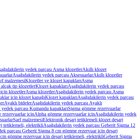
ağıdakilerin yedek parçası Asma klozetler
Akıllı klozet
uarlar
Aşağıdakilerin yedek parçası Aksesuarlar
Akıllı klozetler
rf malzemesi
Klozetler ve klozet kapakları
Asma
alçak tip klozetler
Klozet kapakları
Aşağıdakilerin yedek parçası
çin klozetler
Asma klozetler
Aşağıdakilerin yedek parçası Asma
klar için klozet kapağı
Klozet kapakları
Aşağıdakilerin yedek parçası
er
Ayaklı bideler
Aşağıdakilerin yedek parçası Ayaklı
n yedek parçası Kumanda kapakları
Sigma gömme rezervuarlar
rezervuarlar için
Alpha gömme rezervuarlar için
Aşağıdakilerin yedek
suarlar
Sarf malzemesi
Elektronik deşarj tetiklemeli klozet deşarj
tetiklemeli, elektrikli
Aşağıdakilerin yedek parçası Geberit Sigma 12
dek parçası Geberit Sigma 8 cm gömme rezervuar için deşarj
m gömme rezervuar için deşarj tetiklemeli, elektrikli
Geberit Sigma