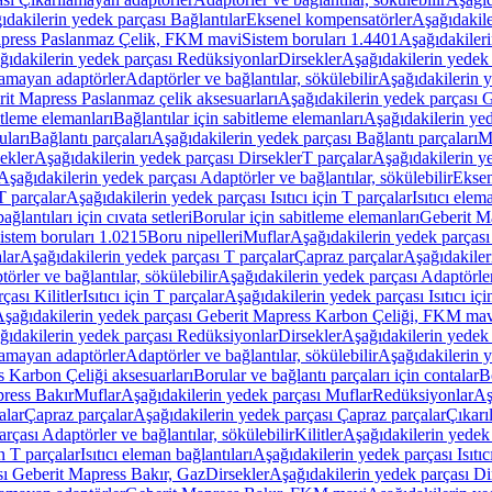
ıdakilerin yedek parçası Bağlantılar
Eksenel kompensatörler
Aşağıdakile
Mapress Paslanmaz Çelik, FKM mavi
Sistem boruları 1.4401
Aşağıdakileri
ğıdakilerin yedek parçası Redüksiyonlar
Dirsekler
Aşağıdakilerin yedek 
lamayan adaptörler
Adaptörler ve bağlantılar, sökülebilir
Aşağıdakilerin y
it Mapress Paslanmaz çelik aksesuarları
Aşağıdakilerin yedek parçası G
itleme elemanları
Bağlantılar için sabitleme elemanları
Aşağıdakilerin yed
uları
Bağlantı parçaları
Aşağıdakilerin yedek parçası Bağlantı parçaları
M
ekler
Aşağıdakilerin yedek parçası Dirsekler
T parçalar
Aşağıdakilerin ye
Aşağıdakilerin yedek parçası Adaptörler ve bağlantılar, sökülebilir
Eksen
 T parçalar
Aşağıdakilerin yedek parçası Isıtıcı için T parçalar
Isıtıcı elem
ağlantıları için cıvata setleri
Borular için sabitleme elemanları
Geberit M
istem boruları 1.0215
Boru nipelleri
Muflar
Aşağıdakilerin yedek parçası
lar
Aşağıdakilerin yedek parçası T parçalar
Çapraz parçalar
Aşağıdakiler
örler ve bağlantılar, sökülebilir
Aşağıdakilerin yedek parçası Adaptörler 
çası Kilitler
Isıtıcı için T parçalar
Aşağıdakilerin yedek parçası Isıtıcı içi
şağıdakilerin yedek parçası Geberit Mapress Karbon Çeliği, FKM ma
ğıdakilerin yedek parçası Redüksiyonlar
Dirsekler
Aşağıdakilerin yedek 
lamayan adaptörler
Adaptörler ve bağlantılar, sökülebilir
Aşağıdakilerin y
 Karbon Çeliği aksesuarları
Borular ve bağlantı parçaları için contalar
B
press Bakır
Muflar
Aşağıdakilerin yedek parçası Muflar
Redüksiyonlar
Aş
alar
Çapraz parçalar
Aşağıdakilerin yedek parçası Çapraz parçalar
Çıkarı
rçası Adaptörler ve bağlantılar, sökülebilir
Kilitler
Aşağıdakilerin yedek 
in T parçalar
Isıtıcı eleman bağlantıları
Aşağıdakilerin yedek parçası Isıtıc
sı Geberit Mapress Bakır, Gaz
Dirsekler
Aşağıdakilerin yedek parçası Di