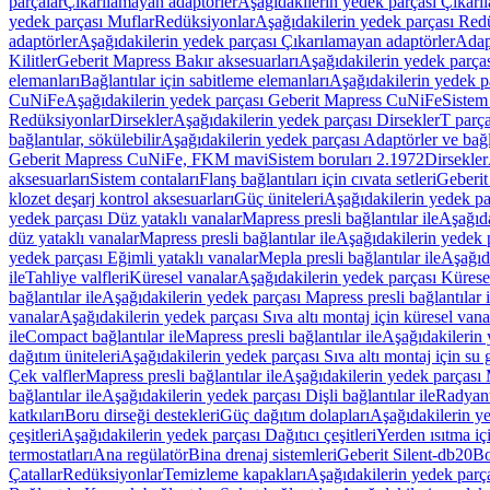
parçalar
Çıkarılamayan adaptörler
Aşağıdakilerin yedek parçası Çıkarı
yedek parçası Muflar
Redüksiyonlar
Aşağıdakilerin yedek parçası Red
adaptörler
Aşağıdakilerin yedek parçası Çıkarılamayan adaptörler
Adapt
Kilitler
Geberit Mapress Bakır aksesuarları
Aşağıdakilerin yedek parças
elemanları
Bağlantılar için sabitleme elemanları
Aşağıdakilerin yedek pa
CuNiFe
Aşağıdakilerin yedek parçası Geberit Mapress CuNiFe
Sistem
Redüksiyonlar
Dirsekler
Aşağıdakilerin yedek parçası Dirsekler
T parça
bağlantılar, sökülebilir
Aşağıdakilerin yedek parçası Adaptörler ve bağla
Geberit Mapress CuNiFe, FKM mavi
Sistem boruları 2.1972
Dirsekler
aksesuarları
Sistem contaları
Flanş bağlantıları için cıvata setleri
Geberit
klozet deşarj kontrol aksesuarları
Güç üniteleri
Aşağıdakilerin yedek pa
yedek parçası Düz yataklı vanalar
Mapress presli bağlantılar ile
Aşağıda
düz yataklı vanalar
Mapress presli bağlantılar ile
Aşağıdakilerin yedek p
yedek parçası Eğimli yataklı vanalar
Mepla presli bağlantılar ile
Aşağıda
ile
Tahliye valfleri
Küresel vanalar
Aşağıdakilerin yedek parçası Kürese
bağlantılar ile
Aşağıdakilerin yedek parçası Mapress presli bağlantılar i
vanalar
Aşağıdakilerin yedek parçası Sıva altı montaj için küresel vana
ile
Compact bağlantılar ile
Mapress presli bağlantılar ile
Aşağıdakilerin 
dağıtım üniteleri
Aşağıdakilerin yedek parçası Sıva altı montaj için su g
Çek valfler
Mapress presli bağlantılar ile
Aşağıdakilerin yedek parçası M
bağlantılar ile
Aşağıdakilerin yedek parçası Dişli bağlantılar ile
Radyant
katkıları
Boru dirseği destekleri
Güç dağıtım dolapları
Aşağıdakilerin ye
çeşitleri
Aşağıdakilerin yedek parçası Dağıtıcı çeşitleri
Yerden ısıtma iç
termostatları
Ana regülatör
Bina drenaj sistemleri
Geberit Silent-db20
Bo
Çatallar
Redüksiyonlar
Temizleme kapakları
Aşağıdakilerin yedek parç