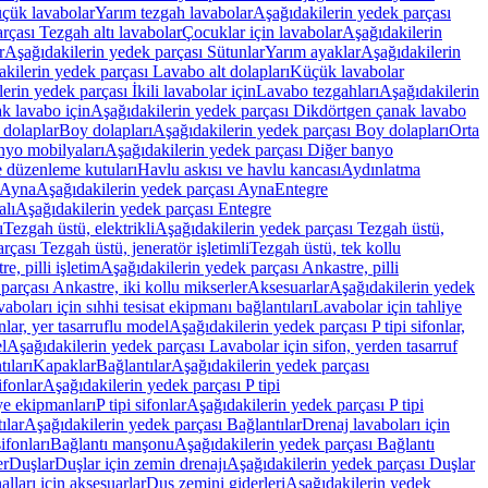
üçük lavabolar
Yarım tezgah lavabolar
Aşağıdakilerin yedek parçası
rçası Tezgah altı lavabolar
Çocuklar için lavabolar
Aşağıdakilerin
r
Aşağıdakilerin yedek parçası Sütunlar
Yarım ayaklar
Aşağıdakilerin
kilerin yedek parçası Lavabo alt dolapları
Küçük lavabolar
erin yedek parçası İkili lavabolar için
Lavabo tezgahları
Aşağıdakilerin
k lavabo için
Aşağıdakilerin yedek parçası Dikdörtgen çanak lavabo
 dolaplar
Boy dolapları
Aşağıdakilerin yedek parçası Boy dolapları
Orta
nyo mobilyaları
Aşağıdakilerin yedek parçası Diğer banyo
 düzenleme kutuları
Havlu askısı ve havlu kancası
Aydınlatma
Ayna
Aşağıdakilerin yedek parçası Ayna
Entegre
alı
Aşağıdakilerin yedek parçası Entegre
ı
Tezgah üstü, elektrikli
Aşağıdakilerin yedek parçası Tezgah üstü,
çası Tezgah üstü, jeneratör işletimli
Tezgah üstü, tek kollu
e, pilli işletim
Aşağıdakilerin yedek parçası Ankastre, pilli
parçası Ankastre, iki kollu mikserler
Aksesuarlar
Aşağıdakilerin yedek
boları için sıhhi tesisat ekipmanı bağlantıları
Lavabolar için tahliye
onlar, yer tasarruflu model
Aşağıdakilerin yedek parçası P tipi sifonlar,
l
Aşağıdakilerin yedek parçası Lavabolar için sifon, yerden tasarruf
ıları
Kapaklar
Bağlantılar
Aşağıdakilerin yedek parçası
sifonlar
Aşağıdakilerin yedek parçası P tipi
ye ekipmanları
P tipi sifonlar
Aşağıdakilerin yedek parçası P tipi
ılar
Aşağıdakilerin yedek parçası Bağlantılar
Drenaj lavaboları için
ifonları
Bağlantı manşonu
Aşağıdakilerin yedek parçası Bağlantı
er
Duşlar
Duşlar için zemin drenajı
Aşağıdakilerin yedek parçası Duşlar
lları için aksesuarlar
Duş zemini giderleri
Aşağıdakilerin yedek