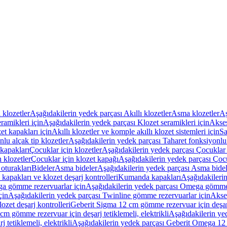
ı klozetler
Aşağıdakilerin yedek parçası Akıllı klozetler
Asma klozetler
Aş
ramikleri için
Aşağıdakilerin yedek parçası Klozet seramikleri için
Akses
et kapakları için
Akıllı klozetler ve komple akıllı klozet sistemleri için
Sa
lu alçak tip klozetler
Aşağıdakilerin yedek parçası Taharet fonksiyonlu 
kapakları
Çocuklar için klozetler
Aşağıdakilerin yedek parçası Çocuklar i
 klozetler
Çocuklar için klozet kapağı
Aşağıdakilerin yedek parçası Çocu
oturakları
Bideler
Asma bideler
Aşağıdakilerin yedek parçası Asma bidel
apakları ve klozet deşarj kontrolleri
Kumanda kapakları
Aşağıdakileri
a gömme rezervuarlar için
Aşağıdakilerin yedek parçası Omega gömme 
çin
Aşağıdakilerin yedek parçası Twinline gömme rezervuarlar için
Akse
ozet deşarj kontrolleri
Geberit Sigma 12 cm gömme rezervuar için deşarj 
m gömme rezervuar için deşarj tetiklemeli, elektrikli
Aşağıdakilerin ye
tetiklemeli, elektrikli
Aşağıdakilerin yedek parçası Geberit Omega 12 c