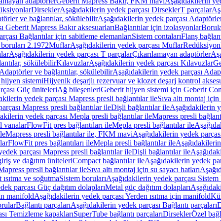
lamayan adaptörler
Geberit Mapress Bakır, FKM mavi
Aşağıdakilerin y
üksiyonlar
Dirsekler
Aşağıdakilerin yedek parçası Dirsekler
T parçalar
Aş
örler ve bağlantılar, sökülebilir
Aşağıdakilerin yedek parçası Adaptörler 
ı Geberit Mapress Bakır aksesuarları
Bağlantılar için izolasyonlar
Borula
rçası Bağlantılar için sabitleme elemanları
Sistem contaları
Flanş bağlantı
 boruları 2.1972
Muflar
Aşağıdakilerin yedek parçası Muflar
Redüksiyon
lar
Aşağıdakilerin yedek parçası T parçalar
Çıkarılamayan adaptörler
Aşa
ntılar, sökülebilir
Kılavuzlar
Aşağıdakilerin yedek parçası Kılavuzlar
Ge
Adaptörler ve bağlantılar, sökülebilir
Aşağıdakilerin yedek parçası Adaptö
 hijyen sistemi
Hijyenik deşarjlı rezervuar ve klozet deşarj kontrol aksesu
rçası Güç üniteleri
Ağ bileşenleri
Geberit hijyen sistemi için Geberit Co
kilerin yedek parçası Mapress presli bağlantılar ile
Sıva altı montaj için
arçası Mapress presli bağlantılar ile
Dişli bağlantılar ile
Aşağıdakilerin ye
kilerin yedek parçası Mepla presli bağlantılar ile
Mapress presli bağlantı
l vanalar
FlowFit pres bağlantıları ile
Mepla presli bağlantılar ile
Aşağıdak
le
Mapress presli bağlantılar ile, FKM mavi
Aşağıdakilerin yedek parças
lar
FlowFit pres bağlantıları ile
Mepla presli bağlantılar ile
Aşağıdakilerin
yedek parçası Mapress presli bağlantılar ile
Dişli bağlantılar ile
Aşağıdakil
iriş ve dağıtım üniteleri
Compact bağlantılar ile
Aşağıdakilerin yedek par
apress presli bağlantılar ile
Sıva altı montaj için su sayacı hatları
Aşağıda
 ısıtma ve soğutma
Sistem boruları
Aşağıdakilerin yedek parçası Sistem 
dek parçası Güç dağıtım dolapları
Metal güç dağıtım dolapları
Aşağıdaki
in manifold
Aşağıdakilerin yedek parçası Yerden ısıtma için manifold
Kür
rular
Bağlantı parçaları
Aşağıdakilerin yedek parçası Bağlantı parçaları
D
ası Temizleme kapakları
SuperTube bağlantı parçaları
Dirsekler
Özel bağl