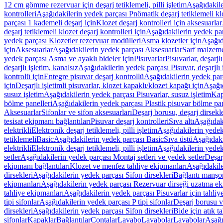
12 cm gömme rezervuar için deşarj tetiklemeli, pilli işletim
Aşağıdakile
kontrolleri
Aşağıdakilerin yedek parçası Pnömatik deşarj tetiklemeli klo
parçası 1 kademeli deşarj için
Klozet deşarj kontrolleri için aksesuarlar
deşarj tetiklemeli klozet deşarj kontrolleri için
Aşağıdakilerin yedek parç
yedek parçası Klozetler rezervuar modülleri
Asma klozetler için
Aşağıd
için
Aksesuarlar
Aşağıdakilerin yedek parçası Aksesuarlar
Sarf malzem
yedek parçası Asma ve ayaklı bideler için
Pisuvarlar
Pisuvarlar, deşarjlı
deşarjlı işletim, kanalsız
Aşağıdakilerin yedek parçası Pisuvar, deşarjlı 
kontrolü için
Entegre pisuvar deşarj kontrollü
Aşağıdakilerin yedek parç
için
Deşarjlı işletimli pisuvarlar, klozet kapaklı/klozet kapağı için
Aşağıd
susuz işletim
Aşağıdakilerin yedek parçası Pisuvarlar, susuz işletim
Kap
bölme panelleri
Aşağıdakilerin yedek parçası Plastik pisuvar bölme pan
Aksesuarlar
Sifonlar ve sifon aksesuarları
Deşarj borusu, deşarj dirsekle
tesisat ekipmanı bağlantıları
Pisuvar deşarj kontrolleri
Sıva altı
Aşağıdaki
elektrikli
Elektronik deşarj tetiklemeli, pilli işletim
Aşağıdakilerin yedek 
tetiklemeli
Basic
Aşağıdakilerin yedek parçası Basic
Sıva üstü
Aşağıdaki
elektrikli
Elektronik deşarj tetiklemeli, pilli işletim
Aşağıdakilerin yedek 
setler
Aşağıdakilerin yedek parçası Montaj setleri ve yedek setler
Deşarj
ekipmanı bağlantıları
Klozet ve menfez tahliye ekipmanları
Aşağıdakile
dirsekleri
Aşağıdakilerin yedek parçası Sifon dirsekleri
Bağlantı manşo
ekipmanları
Aşağıdakilerin yedek parçası Rezervuar dirseği uzatma ek
tahliye ekipmanları
Aşağıdakilerin yedek parçası Pisuvarlar için tahliy
tipi sifonlar
Aşağıdakilerin yedek parçası P tipi sifonlar
Deşarj borusu v
dirsekleri
Aşağıdakilerin yedek parçası Sifon dirsekleri
Bide için atık t
sifonlar
Kapaklar
Bağlantılar
Contalar
Lavabo
Lavabolar
Lavabolar
Aşağı