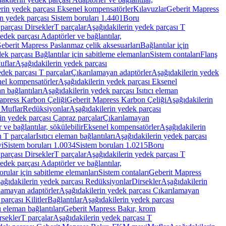
rin yedek parçası Eksenel kompensatörler
Kılavuzlar
Geberit Mapress
n yedek parçası Sistem boruları 1.4401
Boru
parçası Dirsekler
T parçalar
Aşağıdakilerin yedek parçası T
edek parçası Adaptörler ve bağlantılar,
eberit Mapress Paslanmaz çelik aksesuarları
Bağlantılar için
ek parçası Bağlantılar için sabitleme elemanları
Sistem contaları
Flanş
uflar
Aşağıdakilerin yedek parçası
dek parçası T parçalar
Çıkarılamayan adaptörler
Aşağıdakilerin yedek
el kompensatörler
Aşağıdakilerin yedek parçası Eksenel
an bağlantıları
Aşağıdakilerin yedek parçası Isıtıcı eleman
apress Karbon Çeliği
Geberit Mapress Karbon Çeliği
Aşağıdakilerin
 Muflar
Redüksiyonlar
Aşağıdakilerin yedek parçası
in yedek parçası Çapraz parçalar
Çıkarılamayan
ve bağlantılar, sökülebilir
Eksenel kompensatörler
Aşağıdakilerin
n T parçalar
Isıtıcı eleman bağlantıları
Aşağıdakilerin yedek parçası
vi
Sistem boruları 1.0034
Sistem boruları 1.0215
Boru
parçası Dirsekler
T parçalar
Aşağıdakilerin yedek parçası T
edek parçası Adaptörler ve bağlantılar,
orular için sabitleme elemanları
Sistem contaları
Geberit Mapress
ağıdakilerin yedek parçası Redüksiyonlar
Dirsekler
Aşağıdakilerin
lamayan adaptörler
Aşağıdakilerin yedek parçası Çıkarılamayan
parçası Kilitler
Bağlantılar
Aşağıdakilerin yedek parçası
ı eleman bağlantıları
Geberit Mapress Bakır, krom
rsekler
T parçalar
Aşağıdakilerin yedek parçası T