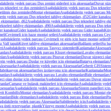
dakilerin yedek parçası Duş zemini giderleri için aksesuarlar
Duvar süz
uş tekneleri ve duş zeminleri
Aşağıdakilerin yedek parçası Duş tekneler
etilmiş duş zeminleri
Montaj elemanları
Aşağıdakilerin yedek parçası Mo
erin yedek parçası Duş tekneleri tahliye ekipmanları, d52
Gider kapaksı
e ekipmanları, d62
Aşağıdakilerin yedek parçası Duş tekneleri tahliye ek
ekneleri tahliye ekipmanları, d90
Aşağıdakilerin yedek parçası Duş tekne
er kapaksız
Gider kapağı
Aşağıdakilerin yedek parçası Gider kapağı
Küve
meli
Çevirmeli için hazır montaj setleri
Aşağıdakilerin yedek parçası Çevir
şağıdakilerin yedek parçası Çevirmeli ve giriş için hazır montaj setleri
P
 Valf tapalı
Küvet tahliye ekipmanları aksesuarları
Bağlantı setleri
Su bağ
eri
Aşağıdakilerin yedek parçası Taşıyıcı sistemleri
Kaplamalar
Aksesuarl
anları
Aşağıdakilerin yedek parçası Klozet elemanları
Lavabo elemanlar
nları
Aşağıdakilerin yedek parçası Pisuvar elemanları
Duvar süzgeci olan
rin yedek parçası Duşlar ve küvetler için elemanlar
Batarya elemanları
A
ksesuarlar
Aşağıdakilerin yedek parçası Aksesuarlar
Geberit GIS
Sistem
fabrikasyon aksesuarları
Ses izolasyonu için aksesuarlar
Kaplamalar
Mont
anları
Aşağıdakilerin yedek parçası Lavabo elemanları
Bide elemanları
A
ci olan duşlar için elemanlar
Aşağıdakilerin yedek parçası Duvar süzgec
manlar
Çamaşır ve bulaşık makineleri için elemanlar
Aşağıdakilerin yedek
sesuarlar
Aşağıdakilerin yedek parçası Aksesuarlar
Sistem panelleri için
rit Kombifix
Montaj elemanları
Aşağıdakilerin yedek parçası Montaj el
manları
Bide elemanları
Aşağıdakilerin yedek parçası Bide elemanları
Pi
ağıdakilerin yedek parçası Aksesuarlar
Sabitlemeler için
Aşağıdakilerin y
a üstü rezervuarlar, plastik
Yüzeye monte
Aşağıdakilerin yedek parças
arı yüksek asılı
Sıva üstü rezervuarlar için deşarj boruları
Aşağıdakilerin 