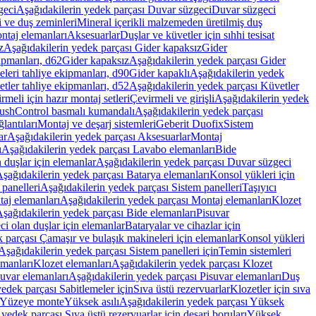
geci
Aşağıdakilerin yedek parçası Duvar süzgeci
Duvar süzgeci
i ve duş zeminleri
Mineral içerikli malzemeden üretilmiş duş
ntaj elemanları
Aksesuarlar
Duşlar ve küvetler için sıhhi tesisat
z
Aşağıdakilerin yedek parçası Gider kapaksız
Gider
ipmanları, d62
Gider kapaksız
Aşağıdakilerin yedek parçası Gider
leri tahliye ekipmanları, d90
Gider kapaklı
Aşağıdakilerin yedek
tler tahliye ekipmanları, d52
Aşağıdakilerin yedek parçası Küvetler
meli için hazır montaj setleri
Çevirmeli ve girişli
Aşağıdakilerin yedek
ushControl basmalı kumandalı
Aşağıdakilerin yedek parçası
lantıları
Montaj ve deşarj sistemleri
Geberit Duofix
Sistem
ar
Aşağıdakilerin yedek parçası Aksesuarlar
Montaj
ı
Aşağıdakilerin yedek parçası Lavabo elemanları
Bide
 duşlar için elemanlar
Aşağıdakilerin yedek parçası Duvar süzgeci
şağıdakilerin yedek parçası Batarya elemanları
Konsol yükleri için
 panelleri
Aşağıdakilerin yedek parçası Sistem panelleri
Taşıyıcı
aj elemanları
Aşağıdakilerin yedek parçası Montaj elemanları
Klozet
şağıdakilerin yedek parçası Bide elemanları
Pisuvar
i olan duşlar için elemanlar
Bataryalar ve cihazlar için
 parçası Çamaşır ve bulaşık makineleri için elemanlar
Konsol yükleri
Aşağıdakilerin yedek parçası Sistem panelleri için
Temin sistemleri
emanları
Klozet elemanları
Aşağıdakilerin yedek parçası Klozet
suvar elemanları
Aşağıdakilerin yedek parçası Pisuvar elemanları
Duş
edek parçası Sabitlemeler için
Sıva üstü rezervuarlar
Klozetler için sıva
ı Yüzeye monte
Yüksek asılı
Aşağıdakilerin yedek parçası Yüksek
yedek parçası Sıva üstü rezervuarlar için deşarj boruları
Yüksek