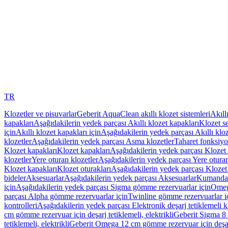
TR
Klozetler ve pisuvarlar
Geberit AquaClean akıllı klozet sistemleri
Akıll
kapakları
Aşağıdakilerin yedek parçası Akıllı klozet kapakları
Klozet se
için
Akıllı klozet kapakları için
Aşağıdakilerin yedek parçası Akıllı kloz
klozetler
Aşağıdakilerin yedek parçası Asma klozetler
Taharet fonksiyon
Klozet kapakları
Klozet kapakları
Aşağıdakilerin yedek parçası Klozet 
klozetler
Yere oturan klozetler
Aşağıdakilerin yedek parçası Yere oturan
Klozet kapakları
Klozet oturakları
Aşağıdakilerin yedek parçası Klozet 
bideler
Aksesuarlar
Aşağıdakilerin yedek parçası Aksesuarlar
Kumanda k
için
Aşağıdakilerin yedek parçası Sigma gömme rezervuarlar için
Omeg
parçası Alpha gömme rezervuarlar için
Twinline gömme rezervuarlar i
kontrolleri
Aşağıdakilerin yedek parçası Elektronik deşarj tetiklemeli kl
cm gömme rezervuar için deşarj tetiklemeli, elektrikli
Geberit Sigma 8 c
tetiklemeli, elektrikli
Geberit Omega 12 cm gömme rezervuar için deşarj 