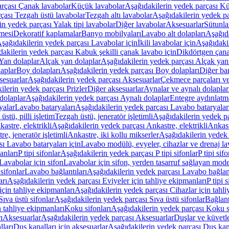
arçası Çanak lavabolar
Küçük lavabolar
Aşağıdakilerin yedek parçası K
çası Tezgah üstü lavabolar
Tezgah altı lavabolar
Aşağıdakilerin yedek pa
in yedek parçası Yalak tipi lavabolar
Diğer lavabolar
Aksesuarlar
Sütunla
mesi
Dekoratif kaplamalar
Banyo mobilyaları
Lavabo alt dolapları
Aşağıda
şağıdakilerin yedek parçası Lavabolar için
İkili lavabolar için
Aşağıdakil
akilerin yedek parçası Kabuk şekilli çanak lavabo için
Dikdörtgen çana
Yan dolaplar
Alçak yan dolaplar
Aşağıdakilerin yedek parçası Alçak yan
laplar
Boy dolapları
Aşağıdakilerin yedek parçası Boy dolapları
Diğer ba
esuarlar
Aşağıdakilerin yedek parçası Aksesuarlar
Çekmece parçaları ve
ilerin yedek parçası Prizler
Diğer aksesuarlar
Aynalar ve aynalı dolaplar
dolaplar
Aşağıdakilerin yedek parçası Aynalı dolaplar
Entegre aydınlatm
yalar
Lavabo bataryaları
Aşağıdakilerin yedek parçası Lavabo bataryalar
stü, pilli işletim
Tezgah üstü, jeneratör işletimli
Aşağıdakilerin yedek par
astre, elektrikli
Aşağıdakilerin yedek parçası Ankastre, elektrikli
Ankastr
e, jeneratör işletimli
Ankastre, iki kollu mikserler
Aşağıdakilerin yedek 
ı Lavabo bataryaları için
Lavabo modülü, evyeler, cihazlar ve drenaj lava
anları
P tipi sifonlar
Aşağıdakilerin yedek parçası P tipi sifonlar
P tipi sif
Lavabolar için sifon
Lavabolar için sifon, yerden tasarruf sağlayan mode
sifonlar
Lavabo bağlantıları
Aşağıdakilerin yedek parçası Lavabo bağlant
arı
Aşağıdakilerin yedek parçası Eviyeler için tahliye ekipmanları
P tipi 
için tahliye ekipmanları
Aşağıdakilerin yedek parçası Cihazlar için tahli
Sıva üstü sifonlar
Aşağıdakilerin yedek parçası Sıva üstü sifonlar
Bağlant
n tahliye ekipmanları
Koku sifonları
Aşağıdakilerin yedek parçası Koku s
ı
Aksesuarlar
Aşağıdakilerin yedek parçası Aksesuarlar
Duşlar ve küvetl
lları
Duş kanalları için aksesuarlar
Aşağıdakilerin yedek parçası Duş kana