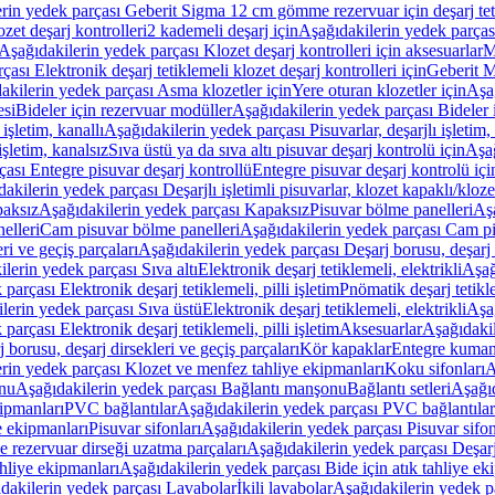
rin yedek parçası Geberit Sigma 12 cm gömme rezervuar için deşarj tetik
zet deşarj kontrolleri
2 kademeli deşarj için
Aşağıdakilerin yedek parçası
Aşağıdakilerin yedek parçası Klozet deşarj kontrolleri için aksesuarlar
M
ası Elektronik deşarj tetiklemeli klozet deşarj kontrolleri için
Geberit M
akilerin yedek parçası Asma klozetler için
Yere oturan klozetler için
Aşağ
esi
Bideler için rezervuar modüller
Aşağıdakilerin yedek parçası Bideler 
 işletim, kanallı
Aşağıdakilerin yedek parçası Pisuvarlar, deşarjlı işletim, 
işletim, kanalsız
Sıva üstü ya da sıva altı pisuvar deşarj kontrolü için
Aşağ
ası Entegre pisuvar deşarj kontrollü
Entegre pisuvar deşarj kontrolü içi
akilerin yedek parçası Deşarjlı işletimli pisuvarlar, klozet kapaklı/kloze
aksız
Aşağıdakilerin yedek parçası Kapaksız
Pisuvar bölme panelleri
Aşa
elleri
Cam pisuvar bölme panelleri
Aşağıdakilerin yedek parçası Cam pi
ri ve geçiş parçaları
Aşağıdakilerin yedek parçası Deşarj borusu, deşarj d
lerin yedek parçası Sıva altı
Elektronik deşarj tetiklemeli, elektrikli
Aşağ
parçası Elektronik deşarj tetiklemeli, pilli işletim
Pnömatik deşarj tetikl
lerin yedek parçası Sıva üstü
Elektronik deşarj tetiklemeli, elektrikli
Aşağ
parçası Elektronik deşarj tetiklemeli, pilli işletim
Aksesuarlar
Aşağıdakil
 borusu, deşarj dirsekleri ve geçiş parçaları
Kör kapaklar
Entegre kuman
rin yedek parçası Klozet ve menfez tahliye ekipmanları
Koku sifonları
A
nu
Aşağıdakilerin yedek parçası Bağlantı manşonu
Bağlantı setleri
Aşağıd
ipmanları
PVC bağlantılar
Aşağıdakilerin yedek parçası PVC bağlantılar
e ekipmanları
Pisuvar sifonları
Aşağıdakilerin yedek parçası Pisuvar sifon
e rezervuar dirseği uzatma parçaları
Aşağıdakilerin yedek parçası Deşarj
ahliye ekipmanları
Aşağıdakilerin yedek parçası Bide için atık tahliye ek
dakilerin yedek parçası Lavabolar
İkili lavabolar
Aşağıdakilerin yedek pa