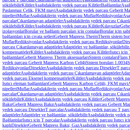
sökülebilir
Kilitler
Aşağıdakilerin yedek parçası Kilitler
Bağlantılar
Aşağ
Paslanmaz Çelik, FKM mavi
Aşağıdakilerin yedek parçası Geberit 
nipelleri
Muflar
Aşağıdakilerin yedek parçası Muflar
Redüksiyonlar
Aşa
parçalar
Çıkarılamayan adaptörler
Aşağıdakilerin yedek parçası Çıkarı
sökülebilir
Kilitler
Aşağıdakilerin yedek parçası Kilitler
Kılavuzlar
Geber
izolasyonlar
Borular ve bağlantı parçaları için contalar
Borular için sab
bağlantıları için cıvata setleri
Geberit Mapress Therm
Therm sistem bor
Muflar
Redüksiyonlar
Aşağıdakilerin yedek parçası Redüksiyonlar
Dirs
parçası Çıkarılamayan adaptörler
Adaptörler ve bağlantılar, sökülebilir
kompensatörler
Kilitler
Aşağıdakilerin yedek parçası Kilitler
Isıtıcı için
bağlantıları
Geberit Mapress Therm aksesuarları
Sistem contaları
Flanş b
yedek parçası Geberit Mapress Karbon Çeliği
Sistem boruları 1.0034
S
Redüksiyonlar
Dirsekler
Aşağıdakilerin yedek parçası Dirsekler
T parça
adaptörler
Aşağıdakilerin yedek parçası Çıkarılamayan adaptörler
Adapt
yedek parçası Eksenel kompensatörler
Kilitler
Aşağıdakilerin yedek par
Isıtıcı eleman bağlantıları
Geberit Mapress Karbon Çeliği, FKM mavi
A
nipelleri
Muflar
Aşağıdakilerin yedek parçası Muflar
Redüksiyonlar
Aşa
parçalar
Çıkarılamayan adaptörler
Aşağıdakilerin yedek parçası Çıkarı
sökülebilir
Kilitler
Aşağıdakilerin yedek parçası Kilitler
Geberit Mapress
Bakır
Geberit Mapress Bakır
Aşağıdakilerin yedek parçası Geberit Ma
yedek parçası Dirsekler
T parçalar
Aşağıdakilerin yedek parçası T parç
adaptörler
Adaptörler ve bağlantılar, sökülebilir
Aşağıdakilerin yedek pa
Bağlantılar
Isıtıcı için T parçalar
Aşağıdakilerin yedek parçası Isıtıcı iç
kaplı
Dirsekler
Geberit Mapress Bakır, Gaz
Aşağıdakilerin yedek parça