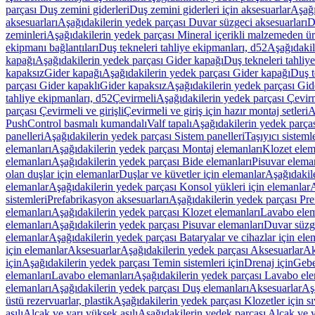
parçası Duş zemini giderleri
Duş zemini giderleri için aksesuarlar
Aşağı
aksesuarları
Aşağıdakilerin yedek parçası Duvar süzgeci aksesuarları
D
zeminleri
Aşağıdakilerin yedek parçası Mineral içerikli malzemeden ür
ekipmanı bağlantıları
Duş tekneleri tahliye ekipmanları, d52
Aşağıdakil
kapağı
Aşağıdakilerin yedek parçası Gider kapağı
Duş tekneleri tahliy
kapaksız
Gider kapağı
Aşağıdakilerin yedek parçası Gider kapağı
Duş t
parçası Gider kapaklı
Gider kapaksız
Aşağıdakilerin yedek parçası Gid
tahliye ekipmanları, d52
Çevirmeli
Aşağıdakilerin yedek parçası Çevir
parçası Çevirmeli ve girişli
Çevirmeli ve giriş için hazır montaj setleri
A
PushControl basmalı kumandalı
Valf tapalı
Aşağıdakilerin yedek parçası
panelleri
Aşağıdakilerin yedek parçası Sistem panelleri
Taşıyıcı sisteml
elemanları
Aşağıdakilerin yedek parçası Montaj elemanları
Klozet elem
elemanları
Aşağıdakilerin yedek parçası Bide elemanları
Pisuvar elema
olan duşlar için elemanlar
Duşlar ve küvetler için elemanlar
Aşağıdakile
elemanlar
Aşağıdakilerin yedek parçası Konsol yükleri için elemanlar
A
sistemleri
Prefabrikasyon aksesuarları
Aşağıdakilerin yedek parçası Pre
elemanları
Aşağıdakilerin yedek parçası Klozet elemanları
Lavabo elem
elemanları
Aşağıdakilerin yedek parçası Pisuvar elemanları
Duvar süzge
elemanlar
Aşağıdakilerin yedek parçası Bataryalar ve cihazlar için ele
için elemanlar
Aksesuarlar
Aşağıdakilerin yedek parçası Aksesuarlar
Ak
için
Aşağıdakilerin yedek parçası Temin sistemleri için
Drenaj için
Gebe
elemanları
Lavabo elemanları
Aşağıdakilerin yedek parçası Lavabo ele
elemanları
Aşağıdakilerin yedek parçası Duş elemanları
Aksesuarlar
Aş
üstü rezervuarlar, plastik
Aşağıdakilerin yedek parçası Klozetler için sıv
asılı
Alçak ve yarı yüksek asılı
Aşağıdakilerin yedek parçası Alçak ve y