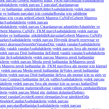
edek parçası Geberit Mapress Bakır, FKM mavi
Muflar
Aşağıdakilerin
ağıdakilerin yedek parçası T parçalar
Çıkarılamayan
ve bağlantılar, sökülebilir
Kilitler
Aşağıdakilerin yedek parçası
r ve bağlantı parçaları için contalar
Borular için sabitleme
ları için cıvata setleri
Geberit Mapress CuNiFe
Geberit Mapress
lar
Aşağıdakilerin yedek parçası
ğıdakilerin yedek parçası Çıkarılamayan adaptörler
Adaptörler ve
berit Mapress CuNiFe, FKM mavi
Aşağıdakilerin yedek parçası
rler ve bağlantılar, sökülebilir
Kılavuzlar
Geberit Mapress CuNiFe
arları
Aşağıdakilerin yedek parçası Hijyenik deşarjlı rezervuar ve
nnect aksesuarı
Sensörler
Vanalar
Düz yataklı vanalar
Aşağıdakilerin
 düz yataklı vanalar
Aşağıdakilerin yedek parçası Sıva altı montaj için
dek parçası Dişli bağlantılar ile
Eğimli yataklı vanalar
Aşağıdakilerin
lar ile
Aşağıdakilerin yedek parçası Mapress presli bağlantılar
ilerin yedek parçası Mepla presli bağlantılar ile
Mapress presli
ı Mapress presli bağlantılar ile, FKM mavi
Sıva altı montaj için küresel
 yedek parçası Mepla presli bağlantılar ile
Volex presli bağlantılar
erin yedek parçası Dişli bağlantılar ile
Sıva altı montaj için su giriş ve
çası Compact bağlantılar ile
Çek valfler
Aşağıdakilerin yedek parçası
kilerin yedek parçası Sıva altı montaj için su sayacı hatları
Dişli
boruları
Döşeme malzemesi
Kenar yalıtım şeritleri
Boru zımbaları
Beton
lerin yedek parçası Metal güç dağıtım dolapları
Dağıtıcı
esel vanalar
Geçişler
Kontrol elemanları
Ayar tahrikleri
Oda
irsekler
Çatallar
Aşağıdakilerin yedek parçası
antı parçaları
Bağlantılar
Aşağıdakilerin yedek parçası