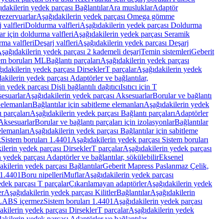
dakilerin yedek parçası Bağlantılar
Ara musluklar
Adaptör
ezervuarlar
Aşağıdakilerin yedek parçası Omega gömme
 valfleri
Doldurma valfleri
Aşağıdakilerin yedek parçası Doldurma
r için doldurma valfleri
Aşağıdakilerin yedek parçası Seramik
rma valfleri
Deşarj valfleri
Aşağıdakilerin yedek parçası Deşarj
şağıdakilerin yedek parçası 2 kademeli deşarj
Temin sistemleri
Geberit
tem boruları ML
Bağlantı parçaları
Aşağıdakilerin yedek parçası
ıdakilerin yedek parçası Dirsekler
T parçalar
Aşağıdakilerin yedek
akilerin yedek parçası Adaptörler ve bağlantılar,
n yedek parçası Dişli bağlantılı dağıtıcı
Isıtıcı için T
esuarlar
Aşağıdakilerin yedek parçası Aksesuarlar
Borular ve bağlantı
 elemanları
Bağlantılar için sabitleme elemanları
Aşağıdakilerin yedek
 parçaları
Aşağıdakilerin yedek parçası Bağlantı parçaları
Adaptörler
Aksesuarlar
Borular ve bağlantı parçaları için izolasyonlar
Bağlantılar
elemanları
Aşağıdakilerin yedek parçası Bağlantılar için sabitleme
k
Sistem boruları 1.4401
Aşağıdakilerin yedek parçası Sistem boruları
ilerin yedek parçası Dirsekler
T parçalar
Aşağıdakilerin yedek parçası
 yedek parçası Adaptörler ve bağlantılar, sökülebilir
Eksenel
kilerin yedek parçası Bağlantılar
Geberit Mapress Paslanmaz Çelik,
 1.4401
Boru nipelleri
Muflar
Aşağıdakilerin yedek parçası
dek parçası T parçalar
Çıkarılamayan adaptörler
Aşağıdakilerin yedek
er
Aşağıdakilerin yedek parçası Kilitler
Bağlantılar
Aşağıdakilerin
, LABS içermez
Sistem boruları 1.4401
Aşağıdakilerin yedek parçası
kilerin yedek parçası Dirsekler
T parçalar
Aşağıdakilerin yedek
akilerin yedek parçası Adaptörler ve bağlantılar,