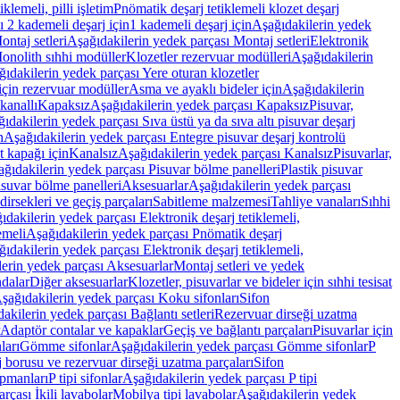
lemeli, pilli işletim
Pnömatik deşarj tetiklemeli klozet deşarj
 2 kademeli deşarj için
1 kademeli deşarj için
Aşağıdakilerin yedek
ontaj setleri
Aşağıdakilerin yedek parçası Montaj setleri
Elektronik
onolith sıhhi modüller
Klozetler rezervuar modülleri
Aşağıdakilerin
ıdakilerin yedek parçası Yere oturan klozetler
için rezervuar modüller
Asma ve ayaklı bideler için
Aşağıdakilerin
kanallı
Kapaksız
Aşağıdakilerin yedek parçası Kapaksız
Pisuvar,
ıdakilerin yedek parçası Sıva üstü ya da sıva altı pisuvar deşarj
n
Aşağıdakilerin yedek parçası Entegre pisuvar deşarj kontrolü
t kapağı için
Kanalsız
Aşağıdakilerin yedek parçası Kanalsız
Pisuvarlar,
ğıdakilerin yedek parçası Pisuvar bölme panelleri
Plastik pisuvar
suvar bölme panelleri
Aksesuarlar
Aşağıdakilerin yedek parçası
irsekleri ve geçiş parçaları
Sabitleme malzemesi
Tahliye vanaları
Sıhhi
ıdakilerin yedek parçası Elektronik deşarj tetiklemeli,
emeli
Aşağıdakilerin yedek parçası Pnömatik deşarj
ıdakilerin yedek parçası Elektronik deşarj tetiklemeli,
erin yedek parçası Aksesuarlar
Montaj setleri ve yedek
dalar
Diğer aksesuarlar
Klozetler, pisuvarlar ve bideler için sıhhi tesisat
şağıdakilerin yedek parçası Koku sifonları
Sifon
akilerin yedek parçası Bağlantı setleri
Rezervuar dirseği uzatma
Adaptör contalar ve kapaklar
Geçiş ve bağlantı parçaları
Pisuvarlar için
ları
Gömme sifonlar
Aşağıdakilerin yedek parçası Gömme sifonlar
P
 borusu ve rezervuar dirseği uzatma parçaları
Sifon
ipmanları
P tipi sifonlar
Aşağıdakilerin yedek parçası P tipi
rçası İkili lavabolar
Mobilya tipi lavabolar
Aşağıdakilerin yedek