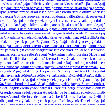
lı
Aksesuarlar
Aşağıdakilerin yedek parçası Aksesuarlar
Bağlantılar
Aşağı
şağıdakilerin yedek parçası Sigma gömme rezervuarlar
Omega gömme r
Alpha gömme rezervuarlar
Deşarj boruları
Aksesuarlar
Doldurma ve deşarj
k parçası Gömme rezervuarlar için doldurma valfleri
Seramik rezervuarla
 valfleri
Aşağıdakilerin yedek parçası Üniversal rezervuarlar için doldu
rj
İç takımlar
Aşağıdakilerin yedek parçası İç takımlar
2 kademeli deşarj
A
rı ML
Isıtma sistem boruları ML
Aşağıdakilerin yedek parçası Isıtma sis
edüksiyonlar
Aşağıdakilerin yedek parçası Redüksiyonlar
Dirsekler
Aşağ
ası Çıkarılamayan adaptörler
Adaptörler ve bağlantılar, sökülebilir
Aşağıd
ıdakilerin yedek parçası Bağlantılar
Dişli bağlantılı dağıtıcı
Aşağıdakileri
an bağlantıları
Aşağıdakilerin yedek parçası Isıtıcı eleman bağlantıları
Aks
tı parçaları için contalar
Bağlantılar için contalar
Borular için sabitleme
ntıları için cıvata setleri
Geberit Volex
Isıtma sistem boruları SL
Bağlantı
antılar
Dişli bağlantılı dağıtıcı
Aksesuarlar
Aşağıdakilerin yedek parçası 
için contalar
Borular için sabitleme elemanları
Bağlantılar için sabitleme 
az Çelik
Aşağıdakilerin yedek parçası Geberit Mapress Paslanmaz Çeli
siyonlar
Aşağıdakilerin yedek parçası Redüksiyonlar
Dirsekler
Aşağıdak
rılamayan adaptörler
Adaptörler ve bağlantılar, sökülebilir
Aşağıdakilerin
Kılavuzlar
Kilitler
Aşağıdakilerin yedek parçası Kilitler
Bağlantılar
Aşağıda
Gaz
Sistem boruları 1.4401
Aşağıdakilerin yedek parçası Sistem boruları
ekler
Aşağıdakilerin yedek parçası Dirsekler
T parçalar
Aşağıdakilerin ye
Aşağıdakilerin yedek parçası Adaptörler ve bağlantılar, sökülebilir
Kilitl
ermez
Aşağıdakilerin yedek parçası Geberit Mapress Paslanmaz Çelik
üksiyonlar
Aşağıdakilerin yedek parçası Redüksiyonlar
Dirsekler
Aşağıda
ası Çıkarılamayan adaptörler
Adaptörler ve bağlantılar, sökülebilir
Aşağıd