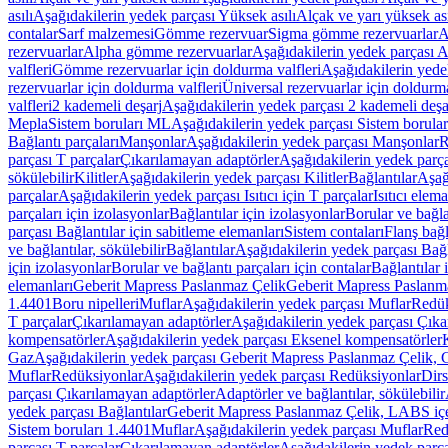
asılı
Aşağıdakilerin yedek parçası Yüksek asılı
Alçak ve yarı yüksek ası
contalar
Sarf malzemesi
Gömme rezervuar
Sigma gömme rezervuarlar
A
rezervuarlar
Alpha gömme rezervuarlar
Aşağıdakilerin yedek parçası 
valfleri
Gömme rezervuarlar için doldurma valfleri
Aşağıdakilerin yede
rezervuarlar için doldurma valfleri
Üniversal rezervuarlar için doldurma
valfleri
2 kademeli deşarj
Aşağıdakilerin yedek parçası 2 kademeli deşa
Mepla
Sistem boruları ML
Aşağıdakilerin yedek parçası Sistem borula
Bağlantı parçaları
Manşonlar
Aşağıdakilerin yedek parçası Manşonlar
R
parçası T parçalar
Çıkarılamayan adaptörler
Aşağıdakilerin yedek parç
sökülebilir
Kilitler
Aşağıdakilerin yedek parçası Kilitler
Bağlantılar
Aşağ
parçalar
Aşağıdakilerin yedek parçası Isıtıcı için T parçalar
Isıtıcı elem
parçaları için izolasyonlar
Bağlantılar için izolasyonlar
Borular ve bağlan
parçası Bağlantılar için sabitleme elemanları
Sistem contaları
Flanş bağla
ve bağlantılar, sökülebilir
Bağlantılar
Aşağıdakilerin yedek parçası Bağl
için izolasyonlar
Borular ve bağlantı parçaları için contalar
Bağlantılar 
elemanları
Geberit Mapress Paslanmaz Çelik
Geberit Mapress Paslanm
1.4401
Boru nipelleri
Muflar
Aşağıdakilerin yedek parçası Muflar
Redük
T parçalar
Çıkarılamayan adaptörler
Aşağıdakilerin yedek parçası Çıka
kompensatörler
Aşağıdakilerin yedek parçası Eksenel kompensatörler
Gaz
Aşağıdakilerin yedek parçası Geberit Mapress Paslanmaz Çelik, 
Muflar
Redüksiyonlar
Aşağıdakilerin yedek parçası Redüksiyonlar
Dirs
parçası Çıkarılamayan adaptörler
Adaptörler ve bağlantılar, sökülebilir
yedek parçası Bağlantılar
Geberit Mapress Paslanmaz Çelik, LABS iç
Sistem boruları 1.4401
Muflar
Aşağıdakilerin yedek parçası Muflar
Red
parçası T parçalar
Çıkarılamayan adaptörler
Aşağıdakilerin yedek parç