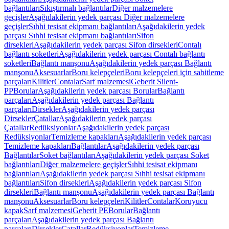
bağlantıları
Sıkıştırmalı bağlantılar
Diğer malzemelere
geçişler
Aşağıdakilerin yedek parçası Diğer malzemelere
geçişler
Sıhhi tesisat ekipmanı bağlantıları
Aşağıdakilerin yedek
parçası Sıhhi tesisat ekipmanı bağlantıları
Sifon
dirsekleri
Aşağıdakilerin yedek parçası Sifon dirsekleri
Contalı
bağlantı soketleri
Aşağıdakilerin yedek parçası Contalı bağlantı
soketleri
Bağlantı manşonu
Aşağıdakilerin yedek parçası Bağlantı
manşonu
Aksesuarlar
Boru kelepçeleri
Boru kelepçeleri için sabitleme
parçaları
Kilitler
Contalar
Sarf malzemesi
Geberit Silent-
PP
Borular
Aşağıdakilerin yedek parçası Borular
Bağlantı
parçaları
Aşağıdakilerin yedek parçası Bağlantı
parçaları
Dirsekler
Aşağıdakilerin yedek parçası
Dirsekler
Çatallar
Aşağıdakilerin yedek parçası
Çatallar
Redüksiyonlar
Aşağıdakilerin yedek parçası
Redüksiyonlar
Temizleme kapakları
Aşağıdakilerin yedek parçası
Temizleme kapakları
Bağlantılar
Aşağıdakilerin yedek parçası
Bağlantılar
Soket bağlantıları
Aşağıdakilerin yedek parçası Soket
bağlantıları
Diğer malzemelere geçişler
Sıhhi tesisat ekipmanı
bağlantıları
Aşağıdakilerin yedek parçası Sıhhi tesisat ekipmanı
bağlantıları
Sifon dirsekleri
Aşağıdakilerin yedek parçası Sifon
dirsekleri
Bağlantı manşonu
Aşağıdakilerin yedek parçası Bağlantı
manşonu
Aksesuarlar
Boru kelepçeleri
Kilitler
Contalar
Koruyucu
kapak
Sarf malzemesi
Geberit PE
Borular
Bağlantı
parçaları
Aşağıdakilerin yedek parçası Bağlantı
parçaları
Dirsekler
Çatallar
Redüksiyonlar
Temizleme