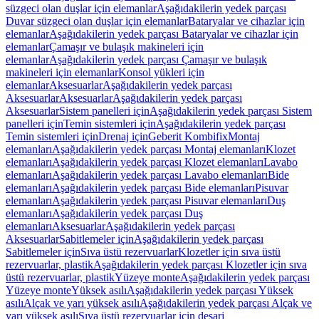
süzgeci olan duşlar için elemanlar
Aşağıdakilerin yedek parçası
Duvar süzgeci olan duşlar için elemanlar
Bataryalar ve cihazlar için
elemanlar
Aşağıdakilerin yedek parçası Bataryalar ve cihazlar için
elemanlar
Çamaşır ve bulaşık makineleri için
elemanlar
Aşağıdakilerin yedek parçası Çamaşır ve bulaşık
makineleri için elemanlar
Konsol yükleri için
elemanlar
Aksesuarlar
Aşağıdakilerin yedek parçası
Aksesuarlar
Aksesuarlar
Aşağıdakilerin yedek parçası
Aksesuarlar
Sistem panelleri için
Aşağıdakilerin yedek parçası Sistem
panelleri için
Temin sistemleri için
Aşağıdakilerin yedek parçası
Temin sistemleri için
Drenaj için
Geberit Kombifix
Montaj
elemanları
Aşağıdakilerin yedek parçası Montaj elemanları
Klozet
elemanları
Aşağıdakilerin yedek parçası Klozet elemanları
Lavabo
elemanları
Aşağıdakilerin yedek parçası Lavabo elemanları
Bide
elemanları
Aşağıdakilerin yedek parçası Bide elemanları
Pisuvar
elemanları
Aşağıdakilerin yedek parçası Pisuvar elemanları
Duş
elemanları
Aşağıdakilerin yedek parçası Duş
elemanları
Aksesuarlar
Aşağıdakilerin yedek parçası
Aksesuarlar
Sabitlemeler için
Aşağıdakilerin yedek parçası
Sabitlemeler için
Sıva üstü rezervuarlar
Klozetler için sıva üstü
rezervuarlar, plastik
Aşağıdakilerin yedek parçası Klozetler için sıva
üstü rezervuarlar, plastik
Yüzeye monte
Aşağıdakilerin yedek parçası
Yüzeye monte
Yüksek asılı
Aşağıdakilerin yedek parçası Yüksek
asılı
Alçak ve yarı yüksek asılı
Aşağıdakilerin yedek parçası Alçak ve
yarı yüksek asılı
Sıva üstü rezervuarlar için deşarj