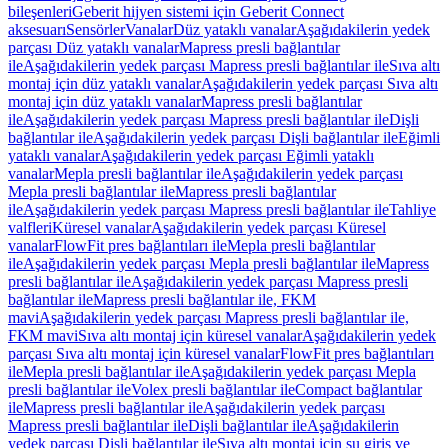
bileşenleri
Geberit hijyen sistemi için Geberit Connect
aksesuarı
Sensörler
Vanalar
Düz yataklı vanalar
Aşağıdakilerin yedek
parçası Düz yataklı vanalar
Mapress presli bağlantılar
ile
Aşağıdakilerin yedek parçası Mapress presli bağlantılar ile
Sıva altı
montaj için düz yataklı vanalar
Aşağıdakilerin yedek parçası Sıva altı
montaj için düz yataklı vanalar
Mapress presli bağlantılar
ile
Aşağıdakilerin yedek parçası Mapress presli bağlantılar ile
Dişli
bağlantılar ile
Aşağıdakilerin yedek parçası Dişli bağlantılar ile
Eğimli
yataklı vanalar
Aşağıdakilerin yedek parçası Eğimli yataklı
vanalar
Mepla presli bağlantılar ile
Aşağıdakilerin yedek parçası
Mepla presli bağlantılar ile
Mapress presli bağlantılar
ile
Aşağıdakilerin yedek parçası Mapress presli bağlantılar ile
Tahliye
valfleri
Küresel vanalar
Aşağıdakilerin yedek parçası Küresel
vanalar
FlowFit pres bağlantıları ile
Mepla presli bağlantılar
ile
Aşağıdakilerin yedek parçası Mepla presli bağlantılar ile
Mapress
presli bağlantılar ile
Aşağıdakilerin yedek parçası Mapress presli
bağlantılar ile
Mapress presli bağlantılar ile, FKM
mavi
Aşağıdakilerin yedek parçası Mapress presli bağlantılar ile,
FKM mavi
Sıva altı montaj için küresel vanalar
Aşağıdakilerin yedek
parçası Sıva altı montaj için küresel vanalar
FlowFit pres bağlantıları
ile
Mepla presli bağlantılar ile
Aşağıdakilerin yedek parçası Mepla
presli bağlantılar ile
Volex presli bağlantılar ile
Compact bağlantılar
ile
Mapress presli bağlantılar ile
Aşağıdakilerin yedek parçası
Mapress presli bağlantılar ile
Dişli bağlantılar ile
Aşağıdakilerin
yedek parçası Dişli bağlantılar ile
Sıva altı montaj için su giriş ve