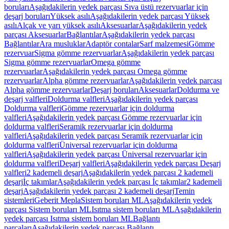
boruları
Aşağıdakilerin yedek parçası Sıva üstü rezervuarlar için
deşarj boruları
Yüksek asılı
Aşağıdakilerin yedek parçası Yüksek
asılı
Alçak ve yarı yüksek asılı
Aksesuarlar
Aşağıdakilerin yedek
parçası Aksesuarlar
Bağlantılar
Aşağıdakilerin yedek parçası
Bağlantılar
Ara musluklar
Adaptör contalar
Sarf malzemesi
Gömme
rezervuar
Sigma gömme rezervuarlar
Aşağıdakilerin yedek parçası
Sigma gömme rezervuarlar
Omega gömme
rezervuarlar
Aşağıdakilerin yedek parçası Omega gömme
rezervuarlar
Alpha gömme rezervuarlar
Aşağıdakilerin yedek parçası
Alpha gömme rezervuarlar
Deşarj boruları
Aksesuarlar
Doldurma ve
deşarj valfleri
Doldurma valfleri
Aşağıdakilerin yedek parçası
Doldurma valfleri
Gömme rezervuarlar için doldurma
valfleri
Aşağıdakilerin yedek parçası Gömme rezervuarlar için
doldurma valfleri
Seramik rezervuarlar için doldurma
valfleri
Aşağıdakilerin yedek parçası Seramik rezervuarlar için
doldurma valfleri
Üniversal rezervuarlar için doldurma
valfleri
Aşağıdakilerin yedek parçası Üniversal rezervuarlar için
doldurma valfleri
Deşarj valfleri
Aşağıdakilerin yedek parçası Deşarj
valfleri
2 kademeli deşarj
Aşağıdakilerin yedek parçası 2 kademeli
deşarj
İç takımlar
Aşağıdakilerin yedek parçası İç takımlar
2 kademeli
deşarj
Aşağıdakilerin yedek parçası 2 kademeli deşarj
Temin
sistemleri
Geberit Mepla
Sistem boruları ML
Aşağıdakilerin yedek
parçası Sistem boruları ML
Isıtma sistem boruları ML
Aşağıdakilerin
yedek parçası Isıtma sistem boruları ML
Bağlantı
parçaları
Aşağıdakilerin yedek parçası Bağlantı