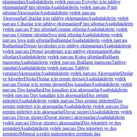
ekipmanları
Aşağıdakilerin yedek parçası Eviyeler için tahliye
ekipmanları
P tipi sifonlar
Aşağıdakilerin yedek parçası P tipi
sifonlar
Aksesuarlar
Aşağıdakilerin yedek parçası
Aksesuarlar
Cihazlar için tahliye ekipmanları
Aşağıdakilerin yedek
parçası Cihazlar için tahliye ekipmanları
P tipi sifonlar
Aşağıdakilerin
yedek parçası P tipi sifonlar
Gömme sifonlar
Aşağıdakilerin yedek
parçası Gömme sifonlar
Sıva üstü sifonlar
Aşağıdakilerin yedek
parçası Sıva üstü sifonlar
Bağlantılar
Aşağıdakilerin yedek parçası
Bağlantılar
Drenaj lavaboları için tahliye ekipmanları
Aşağıdakilerin
yedek parçası Drenaj lavaboları için tahliye ekipmanları
Koku
sifonları
Aşağıdakilerin yedek parçası Koku sifonları
Bağlantı
manşonu
Aşağıdakilerin yedek parçası Bağlantı manşonu
Tahliye
vanaları
Aşağıdakilerin yedek parçası Tahliye
vanaları
Aksesuarlar
Aşağıdakilerin yedek parçası Aksesuarlar
Duşlar
ve küvetler
Duşlar
Duşlar için zemin drenajı
Aşağıdakilerin yedek
parçası Duşlar için zemin drenajı
Duş kanalları
Aşağıdakilerin yedek
parçası Duş kanalları
Duş kanalları için aksesuarlar
Aşağıdakilerin
yedek parçası Duş kanalları için aksesuarlar
Duş zemini
giderleri
Aşağıdakilerin yedek parçası Duş zemini giderleri
Duş
zemini giderleri için aksesuarlar
Aşağıdakilerin yedek parçası Duş
zemini giderleri için aksesuarlar
Duvar süzgeci
Aşağıdakilerin yedek
parçası Duvar süzgeci
Duvar süzgeci aksesuarları
Aşağıdakilerin
yedek parçası Duvar süzgeci aksesuarları
Duş tekneleri ve duş
zeminleri
Aşağıdakilerin yedek parçası Duş tekneleri ve duş
zeminleri
Mineral içerikli malzemeden üretilmiş duş