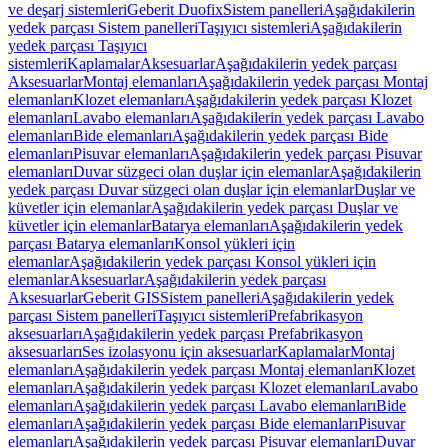
ve deşarj sistemleri
Geberit Duofix
Sistem panelleri
Aşağıdakilerin
yedek parçası Sistem panelleri
Taşıyıcı sistemleri
Aşağıdakilerin
yedek parçası Taşıyıcı
sistemleri
Kaplamalar
Aksesuarlar
Aşağıdakilerin yedek parçası
Aksesuarlar
Montaj elemanları
Aşağıdakilerin yedek parçası Montaj
elemanları
Klozet elemanları
Aşağıdakilerin yedek parçası Klozet
elemanları
Lavabo elemanları
Aşağıdakilerin yedek parçası Lavabo
elemanları
Bide elemanları
Aşağıdakilerin yedek parçası Bide
elemanları
Pisuvar elemanları
Aşağıdakilerin yedek parçası Pisuvar
elemanları
Duvar süzgeci olan duşlar için elemanlar
Aşağıdakilerin
yedek parçası Duvar süzgeci olan duşlar için elemanlar
Duşlar ve
küvetler için elemanlar
Aşağıdakilerin yedek parçası Duşlar ve
küvetler için elemanlar
Batarya elemanları
Aşağıdakilerin yedek
parçası Batarya elemanları
Konsol yükleri için
elemanlar
Aşağıdakilerin yedek parçası Konsol yükleri için
elemanlar
Aksesuarlar
Aşağıdakilerin yedek parçası
Aksesuarlar
Geberit GIS
Sistem panelleri
Aşağıdakilerin yedek
parçası Sistem panelleri
Taşıyıcı sistemleri
Prefabrikasyon
aksesuarları
Aşağıdakilerin yedek parçası Prefabrikasyon
aksesuarları
Ses izolasyonu için aksesuarlar
Kaplamalar
Montaj
elemanları
Aşağıdakilerin yedek parçası Montaj elemanları
Klozet
elemanları
Aşağıdakilerin yedek parçası Klozet elemanları
Lavabo
elemanları
Aşağıdakilerin yedek parçası Lavabo elemanları
Bide
elemanları
Aşağıdakilerin yedek parçası Bide elemanları
Pisuvar
elemanları
Aşağıdakilerin yedek parçası Pisuvar elemanları
Duvar