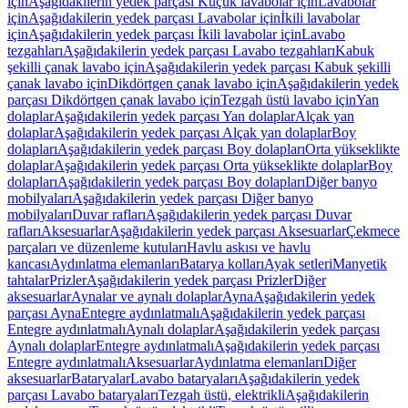
için
Aşağıdakilerin yedek parçası Küçük lavabolar için
Lavabolar
için
Aşağıdakilerin yedek parçası Lavabolar için
İkili lavabolar
için
Aşağıdakilerin yedek parçası İkili lavabolar için
Lavabo
tezgahları
Aşağıdakilerin yedek parçası Lavabo tezgahları
Kabuk
şekilli çanak lavabo için
Aşağıdakilerin yedek parçası Kabuk şekilli
çanak lavabo için
Dikdörtgen çanak lavabo için
Aşağıdakilerin yedek
parçası Dikdörtgen çanak lavabo için
Tezgah üstü lavabo için
Yan
dolaplar
Aşağıdakilerin yedek parçası Yan dolaplar
Alçak yan
dolaplar
Aşağıdakilerin yedek parçası Alçak yan dolaplar
Boy
dolapları
Aşağıdakilerin yedek parçası Boy dolapları
Orta yükseklikte
dolaplar
Aşağıdakilerin yedek parçası Orta yükseklikte dolaplar
Boy
dolapları
Aşağıdakilerin yedek parçası Boy dolapları
Diğer banyo
mobilyaları
Aşağıdakilerin yedek parçası Diğer banyo
mobilyaları
Duvar rafları
Aşağıdakilerin yedek parçası Duvar
rafları
Aksesuarlar
Aşağıdakilerin yedek parçası Aksesuarlar
Çekmece
parçaları ve düzenleme kutuları
Havlu askısı ve havlu
kancası
Aydınlatma elemanları
Batarya kolları
Ayak setleri
Manyetik
tahtalar
Prizler
Aşağıdakilerin yedek parçası Prizler
Diğer
aksesuarlar
Aynalar ve aynalı dolaplar
Ayna
Aşağıdakilerin yedek
parçası Ayna
Entegre aydınlatmalı
Aşağıdakilerin yedek parçası
Entegre aydınlatmalı
Aynalı dolaplar
Aşağıdakilerin yedek parçası
Aynalı dolaplar
Entegre aydınlatmalı
Aşağıdakilerin yedek parçası
Entegre aydınlatmalı
Aksesuarlar
Aydınlatma elemanları
Diğer
aksesuarlar
Bataryalar
Lavabo bataryaları
Aşağıdakilerin yedek
parçası Lavabo bataryaları
Tezgah üstü, elektrikli
Aşağıdakilerin