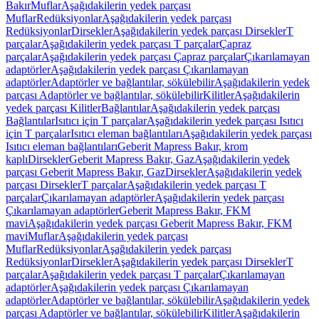
Bakır
Muflar
Aşağıdakilerin yedek parçası
Muflar
Redüksiyonlar
Aşağıdakilerin yedek parçası
Redüksiyonlar
Dirsekler
Aşağıdakilerin yedek parçası Dirsekler
T
parçalar
Aşağıdakilerin yedek parçası T parçalar
Çapraz
parçalar
Aşağıdakilerin yedek parçası Çapraz parçalar
Çıkarılamayan
adaptörler
Aşağıdakilerin yedek parçası Çıkarılamayan
adaptörler
Adaptörler ve bağlantılar, sökülebilir
Aşağıdakilerin yedek
parçası Adaptörler ve bağlantılar, sökülebilir
Kilitler
Aşağıdakilerin
yedek parçası Kilitler
Bağlantılar
Aşağıdakilerin yedek parçası
Bağlantılar
Isıtıcı için T parçalar
Aşağıdakilerin yedek parçası Isıtıcı
için T parçalar
Isıtıcı eleman bağlantıları
Aşağıdakilerin yedek parçası
Isıtıcı eleman bağlantıları
Geberit Mapress Bakır, krom
kaplı
Dirsekler
Geberit Mapress Bakır, Gaz
Aşağıdakilerin yedek
parçası Geberit Mapress Bakır, Gaz
Dirsekler
Aşağıdakilerin yedek
parçası Dirsekler
T parçalar
Aşağıdakilerin yedek parçası T
parçalar
Çıkarılamayan adaptörler
Aşağıdakilerin yedek parçası
Çıkarılamayan adaptörler
Geberit Mapress Bakır, FKM
mavi
Aşağıdakilerin yedek parçası Geberit Mapress Bakır, FKM
mavi
Muflar
Aşağıdakilerin yedek parçası
Muflar
Redüksiyonlar
Aşağıdakilerin yedek parçası
Redüksiyonlar
Dirsekler
Aşağıdakilerin yedek parçası Dirsekler
T
parçalar
Aşağıdakilerin yedek parçası T parçalar
Çıkarılamayan
adaptörler
Aşağıdakilerin yedek parçası Çıkarılamayan
adaptörler
Adaptörler ve bağlantılar, sökülebilir
Aşağıdakilerin yedek
parçası Adaptörler ve bağlantılar, sökülebilir
Kilitler
Aşağıdakilerin