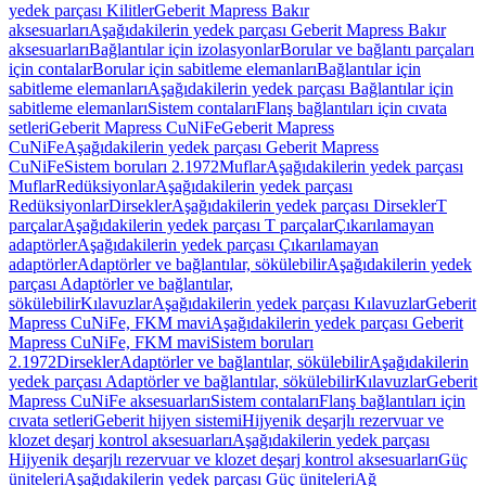
yedek parçası Kilitler
Geberit Mapress Bakır
aksesuarları
Aşağıdakilerin yedek parçası Geberit Mapress Bakır
aksesuarları
Bağlantılar için izolasyonlar
Borular ve bağlantı parçaları
için contalar
Borular için sabitleme elemanları
Bağlantılar için
sabitleme elemanları
Aşağıdakilerin yedek parçası Bağlantılar için
sabitleme elemanları
Sistem contaları
Flanş bağlantıları için cıvata
setleri
Geberit Mapress CuNiFe
Geberit Mapress
CuNiFe
Aşağıdakilerin yedek parçası Geberit Mapress
CuNiFe
Sistem boruları 2.1972
Muflar
Aşağıdakilerin yedek parçası
Muflar
Redüksiyonlar
Aşağıdakilerin yedek parçası
Redüksiyonlar
Dirsekler
Aşağıdakilerin yedek parçası Dirsekler
T
parçalar
Aşağıdakilerin yedek parçası T parçalar
Çıkarılamayan
adaptörler
Aşağıdakilerin yedek parçası Çıkarılamayan
adaptörler
Adaptörler ve bağlantılar, sökülebilir
Aşağıdakilerin yedek
parçası Adaptörler ve bağlantılar,
sökülebilir
Kılavuzlar
Aşağıdakilerin yedek parçası Kılavuzlar
Geberit
Mapress CuNiFe, FKM mavi
Aşağıdakilerin yedek parçası Geberit
Mapress CuNiFe, FKM mavi
Sistem boruları
2.1972
Dirsekler
Adaptörler ve bağlantılar, sökülebilir
Aşağıdakilerin
yedek parçası Adaptörler ve bağlantılar, sökülebilir
Kılavuzlar
Geberit
Mapress CuNiFe aksesuarları
Sistem contaları
Flanş bağlantıları için
cıvata setleri
Geberit hijyen sistemi
Hijyenik deşarjlı rezervuar ve
klozet deşarj kontrol aksesuarları
Aşağıdakilerin yedek parçası
Hijyenik deşarjlı rezervuar ve klozet deşarj kontrol aksesuarları
Güç
üniteleri
Aşağıdakilerin yedek parçası Güç üniteleri
Ağ