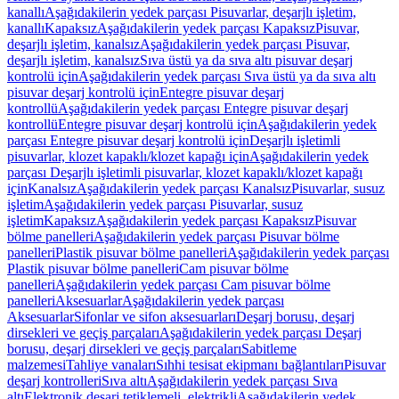
kanallı
Aşağıdakilerin yedek parçası Pisuvarlar, deşarjlı işletim,
kanallı
Kapaksız
Aşağıdakilerin yedek parçası Kapaksız
Pisuvar,
deşarjlı işletim, kanalsız
Aşağıdakilerin yedek parçası Pisuvar,
deşarjlı işletim, kanalsız
Sıva üstü ya da sıva altı pisuvar deşarj
kontrolü için
Aşağıdakilerin yedek parçası Sıva üstü ya da sıva altı
pisuvar deşarj kontrolü için
Entegre pisuvar deşarj
kontrollü
Aşağıdakilerin yedek parçası Entegre pisuvar deşarj
kontrollü
Entegre pisuvar deşarj kontrolü için
Aşağıdakilerin yedek
parçası Entegre pisuvar deşarj kontrolü için
Deşarjlı işletimli
pisuvarlar, klozet kapaklı/klozet kapağı için
Aşağıdakilerin yedek
parçası Deşarjlı işletimli pisuvarlar, klozet kapaklı/klozet kapağı
için
Kanalsız
Aşağıdakilerin yedek parçası Kanalsız
Pisuvarlar, susuz
işletim
Aşağıdakilerin yedek parçası Pisuvarlar, susuz
işletim
Kapaksız
Aşağıdakilerin yedek parçası Kapaksız
Pisuvar
bölme panelleri
Aşağıdakilerin yedek parçası Pisuvar bölme
panelleri
Plastik pisuvar bölme panelleri
Aşağıdakilerin yedek parçası
Plastik pisuvar bölme panelleri
Cam pisuvar bölme
panelleri
Aşağıdakilerin yedek parçası Cam pisuvar bölme
panelleri
Aksesuarlar
Aşağıdakilerin yedek parçası
Aksesuarlar
Sifonlar ve sifon aksesuarları
Deşarj borusu, deşarj
dirsekleri ve geçiş parçaları
Aşağıdakilerin yedek parçası Deşarj
borusu, deşarj dirsekleri ve geçiş parçaları
Sabitleme
malzemesi
Tahliye vanaları
Sıhhi tesisat ekipmanı bağlantıları
Pisuvar
deşarj kontrolleri
Sıva altı
Aşağıdakilerin yedek parçası Sıva
altı
Elektronik deşarj tetiklemeli, elektrikli
Aşağıdakilerin yedek