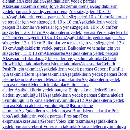
elemanları
Aksesuarlar
Aşağıdakilerin yedek parçası
Aksesuarlar
Zemin drenajı
İç ve dış zemin drenajı
Aşağıdakilerin
yedek parçası İç ve dış zemin drenajı
Yer süzgeçleri 10 x 10
cm
Aşağıdakilerin yedek parçası Yer süzgeçleri 10 x 10 cm
Balkonlar
ve teraslar için yer süzgeçleri, 10 x 10 cm
Aşağıdakilerin yedek
parçası Balkonlar ve teraslar için yer süzgeçleri, 10 x 10 cm
Yer
süzgeçleri 12 x 12 cm
Aşağıdakilerin yedek parçası Yer süzgeçleri 12
x 12 cm
Yer süzgeçleri 13 x 13 cm
Aşağıdakilerin yedek parçası Yer
süzgeçleri 13 x 13 cm
Balkonlar ve teraslar için yer süzgeçleri, 13 x
13 cm
Aşağıdakilerin yedek parçası Balkonlar ve teraslar için yer
süzgeçleri, 13 x 13 cm
Aksesuarlar
Aşağıdakilerin yedek parçası
Aksesuarlar
Takımlar, ağ bileşenleri ve yazılım
Takımlar
Geberit
FlowFit için takımlar
Boru işleme takımları
Aksesuarlar
Geberit
PushFit için takımlar
Aşağıdakilerin yedek parçası Geberit PushFit
için takımlar
Boru işleme takımları
Aşağıdakilerin yedek parçası Boru
işleme takımları
Geberit Mepla için takımlar
Aşağıdakilerin yedek
parçası Geberit Mepla için takımlar
El tipi sıkma
aletleri
Aşağıdakilerin yedek parçası El tipi sıkma aletleri
Sıkma
aletleri uyumluluğu [1]
Aşağıdakilerin yedek parçası Sıkma aletleri
uyumluluğu [1]
Sıkma aletleri uyumluluğu [2]
Aşağıdakilerin yedek
parçası Sıkma aletleri uyumluluğu [2]
Boru işleme
takımları
Aşağıdakilerin yedek parçası Boru işleme takımları
Pres
tapa
Aşağıdakilerin yedek parçası Pres tapa
Test
ekipmanı
Aksesuarlar
Geberit Volex için takımlar
Aşağıdakilerin
yedek parçası Geberit Volex için takımlar
Sıkma aletleri uyumluluğu