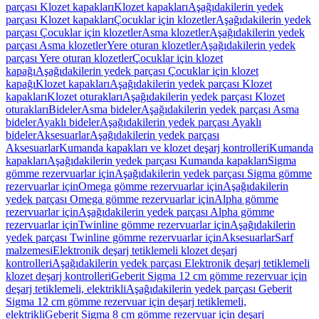
parçası Klozet kapakları
Klozet kapakları
Aşağıdakilerin yedek
parçası Klozet kapakları
Çocuklar için klozetler
Aşağıdakilerin yedek
parçası Çocuklar için klozetler
Asma klozetler
Aşağıdakilerin yedek
parçası Asma klozetler
Yere oturan klozetler
Aşağıdakilerin yedek
parçası Yere oturan klozetler
Çocuklar için klozet
kapağı
Aşağıdakilerin yedek parçası Çocuklar için klozet
kapağı
Klozet kapakları
Aşağıdakilerin yedek parçası Klozet
kapakları
Klozet oturakları
Aşağıdakilerin yedek parçası Klozet
oturakları
Bideler
Asma bideler
Aşağıdakilerin yedek parçası Asma
bideler
Ayaklı bideler
Aşağıdakilerin yedek parçası Ayaklı
bideler
Aksesuarlar
Aşağıdakilerin yedek parçası
Aksesuarlar
Kumanda kapakları ve klozet deşarj kontrolleri
Kumanda
kapakları
Aşağıdakilerin yedek parçası Kumanda kapakları
Sigma
gömme rezervuarlar için
Aşağıdakilerin yedek parçası Sigma gömme
rezervuarlar için
Omega gömme rezervuarlar için
Aşağıdakilerin
yedek parçası Omega gömme rezervuarlar için
Alpha gömme
rezervuarlar için
Aşağıdakilerin yedek parçası Alpha gömme
rezervuarlar için
Twinline gömme rezervuarlar için
Aşağıdakilerin
yedek parçası Twinline gömme rezervuarlar için
Aksesuarlar
Sarf
malzemesi
Elektronik deşarj tetiklemeli klozet deşarj
kontrolleri
Aşağıdakilerin yedek parçası Elektronik deşarj tetiklemeli
klozet deşarj kontrolleri
Geberit Sigma 12 cm gömme rezervuar için
deşarj tetiklemeli, elektrikli
Aşağıdakilerin yedek parçası Geberit
Sigma 12 cm gömme rezervuar için deşarj tetiklemeli,
elektrikli
Geberit Sigma 8 cm gömme rezervuar için deşarj