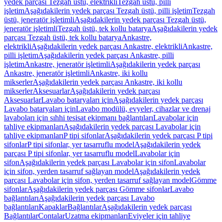
yedek parçası Tezgah üstü, elektrikli
Tezgah üstü, pilli
işletim
Aşağıdakilerin yedek parçası Tezgah üstü, pilli işletim
Tezgah
üstü, jeneratör işletimli
Aşağıdakilerin yedek parçası Tezgah üstü,
jeneratör işletimli
Tezgah üstü, tek kollu batarya
Aşağıdakilerin yedek
parçası Tezgah üstü, tek kollu batarya
Ankastre,
elektrikli
Aşağıdakilerin yedek parçası Ankastre, elektrikli
Ankastre,
pilli işletim
Aşağıdakilerin yedek parçası Ankastre, pilli
işletim
Ankastre, jeneratör işletimli
Aşağıdakilerin yedek parçası
Ankastre, jeneratör işletimli
Ankastre, iki kollu
mikserler
Aşağıdakilerin yedek parçası Ankastre, iki kollu
mikserler
Aksesuarlar
Aşağıdakilerin yedek parçası
Aksesuarlar
Lavabo bataryaları için
Aşağıdakilerin yedek parçası
Lavabo bataryaları için
Lavabo modülü, evyeler, cihazlar ve drenaj
lavaboları için sıhhi tesisat ekipmanı bağlantıları
Lavabolar için
tahliye ekipmanları
Aşağıdakilerin yedek parçası Lavabolar için
tahliye ekipmanları
P tipi sifonlar
Aşağıdakilerin yedek parçası P tipi
sifonlar
P tipi sifonlar, yer tasarruflu model
Aşağıdakilerin yedek
parçası P tipi sifonlar, yer tasarruflu model
Lavabolar için
sifon
Aşağıdakilerin yedek parçası Lavabolar için sifon
Lavabolar
için sifon, yerden tasarruf sağlayan model
Aşağıdakilerin yedek
parçası Lavabolar için sifon, yerden tasarruf sağlayan model
Gömme
sifonlar
Aşağıdakilerin yedek parçası Gömme sifonlar
Lavabo
bağlantıları
Aşağıdakilerin yedek parçası Lavabo
bağlantıları
Kapaklar
Bağlantılar
Aşağıdakilerin yedek parçası
Bağlantılar
Contalar
Uzatma ekipmanları
Eviyeler için tahliye