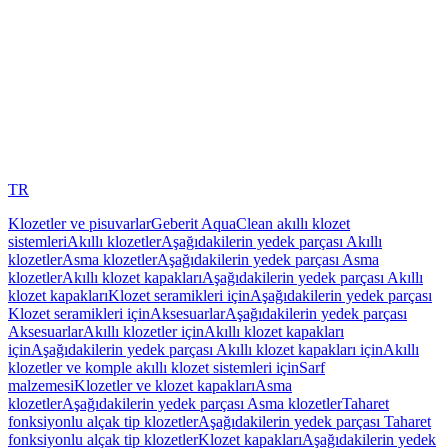
TR
Klozetler ve pisuvarlar
Geberit AquaClean akıllı klozet
sistemleri
Akıllı klozetler
Aşağıdakilerin yedek parçası Akıllı
klozetler
Asma klozetler
Aşağıdakilerin yedek parçası Asma
klozetler
Akıllı klozet kapakları
Aşağıdakilerin yedek parçası Akıllı
klozet kapakları
Klozet seramikleri için
Aşağıdakilerin yedek parçası
Klozet seramikleri için
Aksesuarlar
Aşağıdakilerin yedek parçası
Aksesuarlar
Akıllı klozetler için
Akıllı klozet kapakları
için
Aşağıdakilerin yedek parçası Akıllı klozet kapakları için
Akıllı
klozetler ve komple akıllı klozet sistemleri için
Sarf
malzemesi
Klozetler ve klozet kapakları
Asma
klozetler
Aşağıdakilerin yedek parçası Asma klozetler
Taharet
fonksiyonlu alçak tip klozetler
Aşağıdakilerin yedek parçası Taharet
fonksiyonlu alçak tip klozetler
Klozet kapakları
Aşağıdakilerin yedek