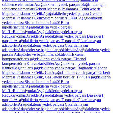
sabitleme elemanları
Aşağıdakilerin yedek parçası Bağlantılar için
sabitleme elemanları
Geberit Mapress Paslanmaz Çelik
Geberit
Mapress Paslanmaz Çelik
Aşağıdakilerin yedek parçası Geberit
Mapress Paslanmaz Çelik
Sistem boruları 1.4401
Aşağıdakilerin
yedek parçası Sistem boruları 1.4401
Boru
nipelleri
Muflar
Aşağıdakilerin yedek parçası
Muflar
Redüksiyonlar
Aşağıdakilerin yedek parçası
Redüksiyonlar
Dirsekler
Aşağıdakilerin yedek parçası Dirsekler
T
parçalar
Aşağıdakilerin yedek parçası T parçalar
Çıkarılamayan
adaptörler
Aşağıdakilerin yedek parçası Çıkarılamayan
adaptörler
Adaptörler ve bağlantılar, sökülebilir
Aşağıdakilerin yedek
parçası Adaptörler ve bağlantılar, sökülebilir
Eksenel
kompensatörler
Aşağıdakilerin yedek parçası Eksenel
kompensatörler
Kılavuzlar
Kilitler
Aşağıdakilerin yedek parçası
Kilitler
Bağlantılar
Aşağıdakilerin yedek parçası Bağlantılar
Geberit
Mapress Paslanmaz Çelik, Gaz
Aşağıdakilerin yedek parçası Geberit
Mapress Paslanmaz Çelik, Gaz
Sistem boruları 1.4401
Aşağıdakilerin
yedek parçası Sistem boruları 1.4401
Boru
nipelleri
Muflar
Aşağıdakilerin yedek parçası
Muflar
Redüksiyonlar
Aşağıdakilerin yedek parçası
Redüksiyonlar
Dirsekler
Aşağıdakilerin yedek parçası Dirsekler
T
parçalar
Aşağıdakilerin yedek parçası T parçalar
Çıkarılamayan
adaptörler
Aşağıdakilerin yedek parçası Çıkarılamayan
adaptörler
Adaptörler ve bağlantılar, sökülebilir
Aşağıdakilerin yedek