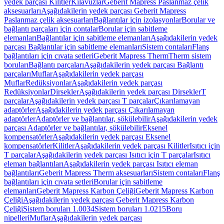
yedek parçası Kilitler
Kılavuzlar
Geberit Mapress Paslanmaz çelik
aksesuarları
Aşağıdakilerin yedek parçası Geberit Mapress
Paslanmaz çelik aksesuarları
Bağlantılar için izolasyonlar
Borular ve
bağlantı parçaları için contalar
Borular için sabitleme
elemanları
Bağlantılar için sabitleme elemanları
Aşağıdakilerin yedek
parçası Bağlantılar için sabitleme elemanları
Sistem contaları
Flanş
bağlantıları için cıvata setleri
Geberit Mapress Therm
Therm sistem
boruları
Bağlantı parçaları
Aşağıdakilerin yedek parçası Bağlantı
parçaları
Muflar
Aşağıdakilerin yedek parçası
Muflar
Redüksiyonlar
Aşağıdakilerin yedek parçası
Redüksiyonlar
Dirsekler
Aşağıdakilerin yedek parçası Dirsekler
T
parçalar
Aşağıdakilerin yedek parçası T parçalar
Çıkarılamayan
adaptörler
Aşağıdakilerin yedek parçası Çıkarılamayan
adaptörler
Adaptörler ve bağlantılar, sökülebilir
Aşağıdakilerin yedek
parçası Adaptörler ve bağlantılar, sökülebilir
Eksenel
kompensatörler
Aşağıdakilerin yedek parçası Eksenel
kompensatörler
Kilitler
Aşağıdakilerin yedek parçası Kilitler
Isıtıcı için
T parçalar
Aşağıdakilerin yedek parçası Isıtıcı için T parçalar
Isıtıcı
eleman bağlantıları
Aşağıdakilerin yedek parçası Isıtıcı eleman
bağlantıları
Geberit Mapress Therm aksesuarları
Sistem contaları
Flanş
bağlantıları için cıvata setleri
Borular için sabitleme
elemanları
Geberit Mapress Karbon Çeliği
Geberit Mapress Karbon
Çeliği
Aşağıdakilerin yedek parçası Geberit Mapress Karbon
Çeliği
Sistem boruları 1.0034
Sistem boruları 1.0215
Boru
nipelleri
Muflar
Aşağıdakilerin yedek parçası