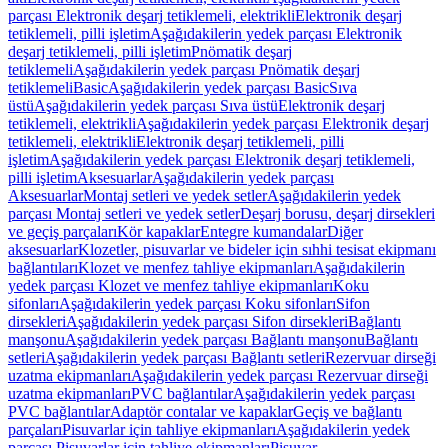
parçası Elektronik deşarj tetiklemeli, elektrikli
Elektronik deşarj
tetiklemeli, pilli işletim
Aşağıdakilerin yedek parçası Elektronik
deşarj tetiklemeli, pilli işletim
Pnömatik deşarj
tetiklemeli
Aşağıdakilerin yedek parçası Pnömatik deşarj
tetiklemeli
Basic
Aşağıdakilerin yedek parçası Basic
Sıva
üstü
Aşağıdakilerin yedek parçası Sıva üstü
Elektronik deşarj
tetiklemeli, elektrikli
Aşağıdakilerin yedek parçası Elektronik deşarj
tetiklemeli, elektrikli
Elektronik deşarj tetiklemeli, pilli
işletim
Aşağıdakilerin yedek parçası Elektronik deşarj tetiklemeli,
pilli işletim
Aksesuarlar
Aşağıdakilerin yedek parçası
Aksesuarlar
Montaj setleri ve yedek setler
Aşağıdakilerin yedek
parçası Montaj setleri ve yedek setler
Deşarj borusu, deşarj dirsekleri
ve geçiş parçaları
Kör kapaklar
Entegre kumandalar
Diğer
aksesuarlar
Klozetler, pisuvarlar ve bideler için sıhhi tesisat ekipmanı
bağlantıları
Klozet ve menfez tahliye ekipmanları
Aşağıdakilerin
yedek parçası Klozet ve menfez tahliye ekipmanları
Koku
sifonları
Aşağıdakilerin yedek parçası Koku sifonları
Sifon
dirsekleri
Aşağıdakilerin yedek parçası Sifon dirsekleri
Bağlantı
manşonu
Aşağıdakilerin yedek parçası Bağlantı manşonu
Bağlantı
setleri
Aşağıdakilerin yedek parçası Bağlantı setleri
Rezervuar dirseği
uzatma ekipmanları
Aşağıdakilerin yedek parçası Rezervuar dirseği
uzatma ekipmanları
PVC bağlantılar
Aşağıdakilerin yedek parçası
PVC bağlantılar
Adaptör contalar ve kapaklar
Geçiş ve bağlantı
parçaları
Pisuvarlar için tahliye ekipmanları
Aşağıdakilerin yedek
parçası Pisuvarlar için tahliye ekipmanları
Pisuvar