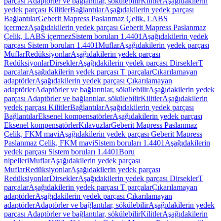
parçası Adaptörler ve bağlantılar, sökülebilir
Kilitler
Aşağıdakilerin
yedek parçası Kilitler
Bağlantılar
Aşağıdakilerin yedek parçası
Bağlantılar
Geberit Mapress Paslanmaz Çelik, LABS
içermez
Aşağıdakilerin yedek parçası Geberit Mapress Paslanmaz
Çelik, LABS içermez
Sistem boruları 1.4401
Aşağıdakilerin yedek
parçası Sistem boruları 1.4401
Muflar
Aşağıdakilerin yedek parçası
Muflar
Redüksiyonlar
Aşağıdakilerin yedek parçası
Redüksiyonlar
Dirsekler
Aşağıdakilerin yedek parçası Dirsekler
T
parçalar
Aşağıdakilerin yedek parçası T parçalar
Çıkarılamayan
adaptörler
Aşağıdakilerin yedek parçası Çıkarılamayan
adaptörler
Adaptörler ve bağlantılar, sökülebilir
Aşağıdakilerin yedek
parçası Adaptörler ve bağlantılar, sökülebilir
Kilitler
Aşağıdakilerin
yedek parçası Kilitler
Bağlantılar
Aşağıdakilerin yedek parçası
Bağlantılar
Eksenel kompensatörler
Aşağıdakilerin yedek parçası
Eksenel kompensatörler
Kılavuzlar
Geberit Mapress Paslanmaz
Çelik, FKM mavi
Aşağıdakilerin yedek parçası Geberit Mapress
Paslanmaz Çelik, FKM mavi
Sistem boruları 1.4401
Aşağıdakilerin
yedek parçası Sistem boruları 1.4401
Boru
nipelleri
Muflar
Aşağıdakilerin yedek parçası
Muflar
Redüksiyonlar
Aşağıdakilerin yedek parçası
Redüksiyonlar
Dirsekler
Aşağıdakilerin yedek parçası Dirsekler
T
parçalar
Aşağıdakilerin yedek parçası T parçalar
Çıkarılamayan
adaptörler
Aşağıdakilerin yedek parçası Çıkarılamayan
adaptörler
Adaptörler ve bağlantılar, sökülebilir
Aşağıdakilerin yedek
parçası Adaptörler ve bağlantılar, sökülebilir
Kilitler
Aşağıdakilerin