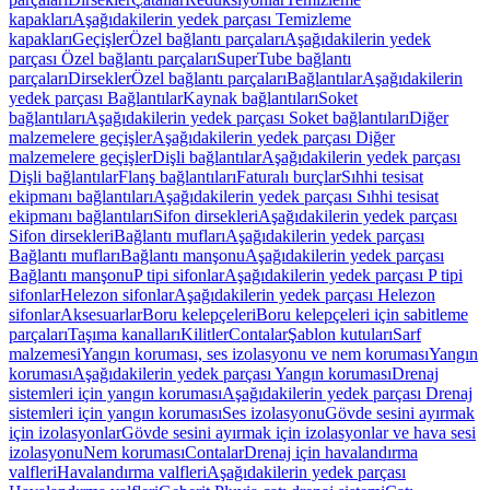
kapakları
Aşağıdakilerin yedek parçası Temizleme
kapakları
Geçişler
Özel bağlantı parçaları
Aşağıdakilerin yedek
parçası Özel bağlantı parçaları
SuperTube bağlantı
parçaları
Dirsekler
Özel bağlantı parçaları
Bağlantılar
Aşağıdakilerin
yedek parçası Bağlantılar
Kaynak bağlantıları
Soket
bağlantıları
Aşağıdakilerin yedek parçası Soket bağlantıları
Diğer
malzemelere geçişler
Aşağıdakilerin yedek parçası Diğer
malzemelere geçişler
Dişli bağlantılar
Aşağıdakilerin yedek parçası
Dişli bağlantılar
Flanş bağlantıları
Faturalı burçlar
Sıhhi tesisat
ekipmanı bağlantıları
Aşağıdakilerin yedek parçası Sıhhi tesisat
ekipmanı bağlantıları
Sifon dirsekleri
Aşağıdakilerin yedek parçası
Sifon dirsekleri
Bağlantı mufları
Aşağıdakilerin yedek parçası
Bağlantı mufları
Bağlantı manşonu
Aşağıdakilerin yedek parçası
Bağlantı manşonu
P tipi sifonlar
Aşağıdakilerin yedek parçası P tipi
sifonlar
Helezon sifonlar
Aşağıdakilerin yedek parçası Helezon
sifonlar
Aksesuarlar
Boru kelepçeleri
Boru kelepçeleri için sabitleme
parçaları
Taşıma kanalları
Kilitler
Contalar
Şablon kutuları
Sarf
malzemesi
Yangın koruması, ses izolasyonu ve nem koruması
Yangın
koruması
Aşağıdakilerin yedek parçası Yangın koruması
Drenaj
sistemleri için yangın koruması
Aşağıdakilerin yedek parçası Drenaj
sistemleri için yangın koruması
Ses izolasyonu
Gövde sesini ayırmak
için izolasyonlar
Gövde sesini ayırmak için izolasyonlar ve hava sesi
izolasyonu
Nem koruması
Contalar
Drenaj için havalandırma
valfleri
Havalandırma valfleri
Aşağıdakilerin yedek parçası