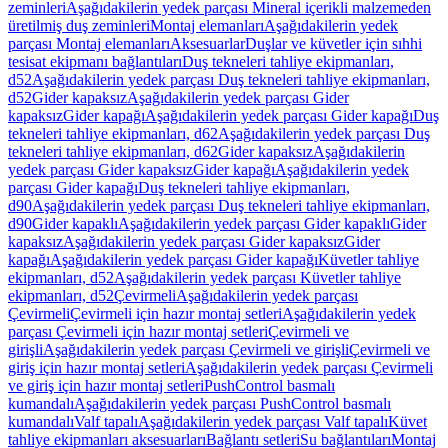
zeminleri
Aşağıdakilerin yedek parçası Mineral içerikli malzemeden
üretilmiş duş zeminleri
Montaj elemanları
Aşağıdakilerin yedek
parçası Montaj elemanları
Aksesuarlar
Duşlar ve küvetler için sıhhi
tesisat ekipmanı bağlantıları
Duş tekneleri tahliye ekipmanları,
d52
Aşağıdakilerin yedek parçası Duş tekneleri tahliye ekipmanları,
d52
Gider kapaksız
Aşağıdakilerin yedek parçası Gider
kapaksız
Gider kapağı
Aşağıdakilerin yedek parçası Gider kapağı
Duş
tekneleri tahliye ekipmanları, d62
Aşağıdakilerin yedek parçası Duş
tekneleri tahliye ekipmanları, d62
Gider kapaksız
Aşağıdakilerin
yedek parçası Gider kapaksız
Gider kapağı
Aşağıdakilerin yedek
parçası Gider kapağı
Duş tekneleri tahliye ekipmanları,
d90
Aşağıdakilerin yedek parçası Duş tekneleri tahliye ekipmanları,
d90
Gider kapaklı
Aşağıdakilerin yedek parçası Gider kapaklı
Gider
kapaksız
Aşağıdakilerin yedek parçası Gider kapaksız
Gider
kapağı
Aşağıdakilerin yedek parçası Gider kapağı
Küvetler tahliye
ekipmanları, d52
Aşağıdakilerin yedek parçası Küvetler tahliye
ekipmanları, d52
Çevirmeli
Aşağıdakilerin yedek parçası
Çevirmeli
Çevirmeli için hazır montaj setleri
Aşağıdakilerin yedek
parçası Çevirmeli için hazır montaj setleri
Çevirmeli ve
girişli
Aşağıdakilerin yedek parçası Çevirmeli ve girişli
Çevirmeli ve
giriş için hazır montaj setleri
Aşağıdakilerin yedek parçası Çevirmeli
ve giriş için hazır montaj setleri
PushControl basmalı
kumandalı
Aşağıdakilerin yedek parçası PushControl basmalı
kumandalı
Valf tapalı
Aşağıdakilerin yedek parçası Valf tapalı
Küvet
tahliye ekipmanları aksesuarları
Bağlantı setleri
Su bağlantıları
Montaj