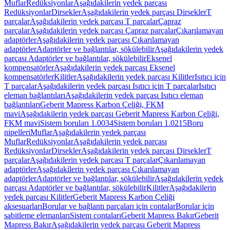
Muflar
Redüksiyonlar
Aşağıdakilerin yedek parçası
Redüksiyonlar
Dirsekler
Aşağıdakilerin yedek parçası Dirsekler
T
parçalar
Aşağıdakilerin yedek parçası T parçalar
Çapraz
parçalar
Aşağıdakilerin yedek parçası Çapraz parçalar
Çıkarılamayan
adaptörler
Aşağıdakilerin yedek parçası Çıkarılamayan
adaptörler
Adaptörler ve bağlantılar, sökülebilir
Aşağıdakilerin yedek
parçası Adaptörler ve bağlantılar, sökülebilir
Eksenel
kompensatörler
Aşağıdakilerin yedek parçası Eksenel
kompensatörler
Kilitler
Aşağıdakilerin yedek parçası Kilitler
Isıtıcı için
T parçalar
Aşağıdakilerin yedek parçası Isıtıcı için T parçalar
Isıtıcı
eleman bağlantıları
Aşağıdakilerin yedek parçası Isıtıcı eleman
bağlantıları
Geberit Mapress Karbon Çeliği, FKM
mavi
Aşağıdakilerin yedek parçası Geberit Mapress Karbon Çeliği,
FKM mavi
Sistem boruları 1.0034
Sistem boruları 1.0215
Boru
nipelleri
Muflar
Aşağıdakilerin yedek parçası
Muflar
Redüksiyonlar
Aşağıdakilerin yedek parçası
Redüksiyonlar
Dirsekler
Aşağıdakilerin yedek parçası Dirsekler
T
parçalar
Aşağıdakilerin yedek parçası T parçalar
Çıkarılamayan
adaptörler
Aşağıdakilerin yedek parçası Çıkarılamayan
adaptörler
Adaptörler ve bağlantılar, sökülebilir
Aşağıdakilerin yedek
parçası Adaptörler ve bağlantılar, sökülebilir
Kilitler
Aşağıdakilerin
yedek parçası Kilitler
Geberit Mapress Karbon Çeliği
aksesuarları
Borular ve bağlantı parçaları için contalar
Borular için
sabitleme elemanları
Sistem contaları
Geberit Mapress Bakır
Geberit
Mapress Bakır
Aşağıdakilerin yedek parçası Geberit Mapress