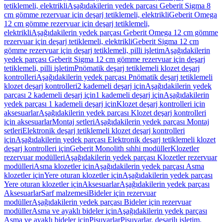
tetiklemeli, elektrikli
Aşağıdakilerin yedek parçası Geberit Sigma 8
cm gömme rezervuar için deşarj tetiklemeli, elektrikli
Geberit Omega
12 cm gömme rezervuar için deşarj tetiklemeli,
elektrikli
Aşağıdakilerin yedek parçası Geberit Omega 12 cm gömme
rezervuar için deşarj tetiklemeli, elektrikli
Geberit Sigma 12 cm
gömme rezervuar için deşarj tetiklemeli, pilli işletim
Aşağıdakilerin
yedek parçası Geberit Sigma 12 cm gömme rezervuar için deşarj
tetiklemeli, pilli işletim
Pnömatik deşarj tetiklemeli klozet deşarj
kontrolleri
Aşağıdakilerin yedek parçası Pnömatik deşarj tetiklemeli
klozet deşarj kontrolleri
2 kademeli deşarj için
Aşağıdakilerin yedek
parçası 2 kademeli deşarj için
1 kademeli deşarj için
Aşağıdakilerin
yedek parçası 1 kademeli deşarj için
Klozet deşarj kontrolleri için
aksesuarlar
Aşağıdakilerin yedek parçası Klozet deşarj kontrolleri
için aksesuarlar
Montaj setleri
Aşağıdakilerin yedek parçası Montaj
setleri
Elektronik deşarj tetiklemeli klozet deşarj kontrolleri
için
Aşağıdakilerin yedek parçası Elektronik deşarj tetiklemeli klozet
deşarj kontrolleri için
Geberit Monolith sıhhi modüller
Klozetler
rezervuar modülleri
Aşağıdakilerin yedek parçası Klozetler rezervuar
modülleri
Asma klozetler için
Aşağıdakilerin yedek parçası Asma
klozetler için
Yere oturan klozetler için
Aşağıdakilerin yedek parçası
Yere oturan klozetler için
Aksesuarlar
Aşağıdakilerin yedek parçası
Aksesuarlar
Sarf malzemesi
Bideler için rezervuar
modüller
Aşağıdakilerin yedek parçası Bideler için rezervuar
modüller
Asma ve ayaklı bideler için
Aşağıdakilerin yedek parçası
Asma ve ayaklı bideler için
Pisuvarlar
Pisuvarlar, deşarjlı işletim,