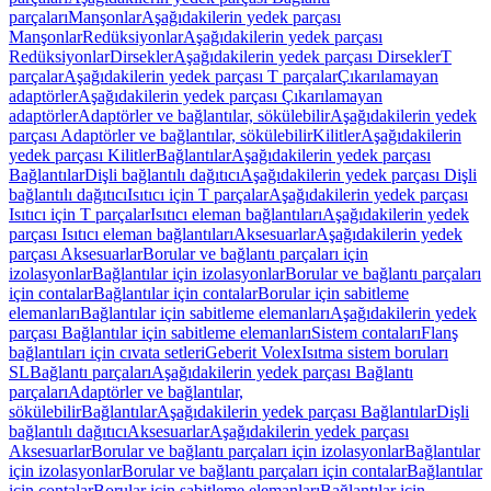
parçaları
Manşonlar
Aşağıdakilerin yedek parçası
Manşonlar
Redüksiyonlar
Aşağıdakilerin yedek parçası
Redüksiyonlar
Dirsekler
Aşağıdakilerin yedek parçası Dirsekler
T
parçalar
Aşağıdakilerin yedek parçası T parçalar
Çıkarılamayan
adaptörler
Aşağıdakilerin yedek parçası Çıkarılamayan
adaptörler
Adaptörler ve bağlantılar, sökülebilir
Aşağıdakilerin yedek
parçası Adaptörler ve bağlantılar, sökülebilir
Kilitler
Aşağıdakilerin
yedek parçası Kilitler
Bağlantılar
Aşağıdakilerin yedek parçası
Bağlantılar
Dişli bağlantılı dağıtıcı
Aşağıdakilerin yedek parçası Dişli
bağlantılı dağıtıcı
Isıtıcı için T parçalar
Aşağıdakilerin yedek parçası
Isıtıcı için T parçalar
Isıtıcı eleman bağlantıları
Aşağıdakilerin yedek
parçası Isıtıcı eleman bağlantıları
Aksesuarlar
Aşağıdakilerin yedek
parçası Aksesuarlar
Borular ve bağlantı parçaları için
izolasyonlar
Bağlantılar için izolasyonlar
Borular ve bağlantı parçaları
için contalar
Bağlantılar için contalar
Borular için sabitleme
elemanları
Bağlantılar için sabitleme elemanları
Aşağıdakilerin yedek
parçası Bağlantılar için sabitleme elemanları
Sistem contaları
Flanş
bağlantıları için cıvata setleri
Geberit Volex
Isıtma sistem boruları
SL
Bağlantı parçaları
Aşağıdakilerin yedek parçası Bağlantı
parçaları
Adaptörler ve bağlantılar,
sökülebilir
Bağlantılar
Aşağıdakilerin yedek parçası Bağlantılar
Dişli
bağlantılı dağıtıcı
Aksesuarlar
Aşağıdakilerin yedek parçası
Aksesuarlar
Borular ve bağlantı parçaları için izolasyonlar
Bağlantılar
için izolasyonlar
Borular ve bağlantı parçaları için contalar
Bağlantılar
için contalar
Borular için sabitleme elemanları
Bağlantılar için