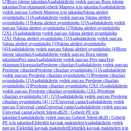
[2]
Boru işleme takımları
Aşağıdakilerin yedek parçası Boru işleme
takımları
Test ekipmanı
Geberit Mapress için takımlar
Aşağıdakilerin
yedek parçası Geberit Mapress için takımlar
Sıkma aletleri
uyumluluğu [1]
Aşağıdakilerin yedek parçası Sıkma aletleri
uyumluluğu [1]
Sıkma aletleri uyumluluğu [2]
Aşağıdakilerin yedek
parçası Sıkma aletleri uyumluluğu [2]
Sıkma aletleri uyumluluğu
[2XL]
Aşağıdakilerin yedek parçası Sıkma aletleri uyumluluğu
[2XL]
Sıkma aletleri uyumluluğu [3]
Aşağıdakilerin yedek parçası
Sıkma aletleri uyumluluğu [3]
Sıkma aletleri uyumluluğu
[4]
Aşağıdakilerin yedek parçası Sıkma aletleri uyumluluğu [4]
Boru
işleme takımları
Aşağıdakilerin yedek parçası Boru işleme
takımları
Pres tapa
Aşağıdakilerin yedek parçası Pres tapa
Test
ekipmanı
Aksesuarlar
Presleme cihazları
Aşağıdakilerin yedek parçası
Presleme cihazları
Presleme cihazları uyumluluğu [1]
Aşağıdakilerin
yedek parçası Presleme cihazları uyumluluğu [1]
Presleme cihazları
uyumluluğu [2]
Aşağıdakilerin yedek parçası Presleme cihazları
uyumluluğu [2]
Presleme cihazları uyumluluğu [2XL]
Aşağıdakilerin
yedek parçası Presleme cihazları uyumluluğu [2XL]
Presleme
cihazları uyumluluğu [4] / [2]
Aşağıdakilerin yedek parçası Presleme
cihazları uyumluluğu [4] / [2]
Üniversal çanta
Aşağıdakilerin yedek
parçası Üniversal çanta
Üniversal çanta
Aşağıdakilerin yedek parçası
Üniversal çanta
Geberit Silent-db20 / Geberit PE için
takımlar
Aşağıdakilerin yedek parçası Geberit Silent-db20 / Geberit
PE için takımlar
Elektrikli kaynak makineleri
Aşağıdakilerin yedek
parçası Elektrikli kaynak makineleri
Elektrikli kaynak makineleri için