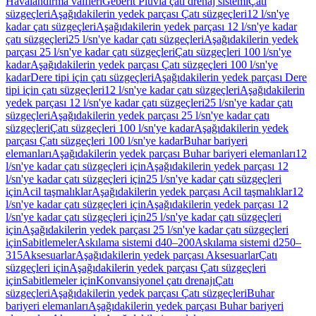
Havalandırma valfleri
Geberit Pluvia çatı drenaj sistemi
Çatı
süzgeçleri
Aşağıdakilerin yedek parçası Çatı süzgeçleri
12 l/sn'ye
kadar çatı süzgeçleri
Aşağıdakilerin yedek parçası 12 l/sn'ye kadar
çatı süzgeçleri
25 l/sn'ye kadar çatı süzgeçleri
Aşağıdakilerin yedek
parçası 25 l/sn'ye kadar çatı süzgeçleri
Çatı süzgeçleri 100 l/sn'ye
kadar
Aşağıdakilerin yedek parçası Çatı süzgeçleri 100 l/sn'ye
kadar
Dere tipi için çatı süzgeçleri
Aşağıdakilerin yedek parçası Dere
tipi için çatı süzgeçleri
12 l/sn'ye kadar çatı süzgeçleri
Aşağıdakilerin
yedek parçası 12 l/sn'ye kadar çatı süzgeçleri
25 l/sn'ye kadar çatı
süzgeçleri
Aşağıdakilerin yedek parçası 25 l/sn'ye kadar çatı
süzgeçleri
Çatı süzgeçleri 100 l/sn'ye kadar
Aşağıdakilerin yedek
parçası Çatı süzgeçleri 100 l/sn'ye kadar
Buhar bariyeri
elemanları
Aşağıdakilerin yedek parçası Buhar bariyeri elemanları
12
l/sn'ye kadar çatı süzgeçleri için
Aşağıdakilerin yedek parçası 12
l/sn'ye kadar çatı süzgeçleri için
25 l/sn'ye kadar çatı süzgeçleri
için
Acil taşmalıklar
Aşağıdakilerin yedek parçası Acil taşmalıklar
12
l/sn'ye kadar çatı süzgeçleri için
Aşağıdakilerin yedek parçası 12
l/sn'ye kadar çatı süzgeçleri için
25 l/sn'ye kadar çatı süzgeçleri
için
Aşağıdakilerin yedek parçası 25 l/sn'ye kadar çatı süzgeçleri
için
Sabitlemeler
Askılama sistemi d40–200
Askılama sistemi d250–
315
Aksesuarlar
Aşağıdakilerin yedek parçası Aksesuarlar
Çatı
süzgeçleri için
Aşağıdakilerin yedek parçası Çatı süzgeçleri
için
Sabitlemeler için
Konvansiyonel çatı drenajı
Çatı
süzgeçleri
Aşağıdakilerin yedek parçası Çatı süzgeçleri
Buhar
bariyeri elemanları
Aşağıdakilerin yedek parçası Buhar bariyeri