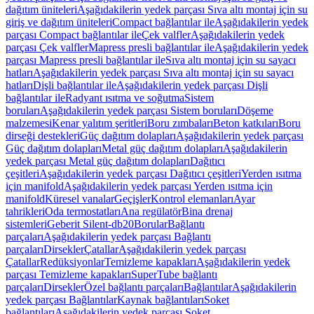
dağıtım üniteleri
Aşağıdakilerin yedek parçası Sıva altı montaj için su
giriş ve dağıtım üniteleri
Compact bağlantılar ile
Aşağıdakilerin yedek
parçası Compact bağlantılar ile
Çek valfler
Aşağıdakilerin yedek
parçası Çek valfler
Mapress presli bağlantılar ile
Aşağıdakilerin yedek
parçası Mapress presli bağlantılar ile
Sıva altı montaj için su sayacı
hatları
Aşağıdakilerin yedek parçası Sıva altı montaj için su sayacı
hatları
Dişli bağlantılar ile
Aşağıdakilerin yedek parçası Dişli
bağlantılar ile
Radyant ısıtma ve soğutma
Sistem
boruları
Aşağıdakilerin yedek parçası Sistem boruları
Döşeme
malzemesi
Kenar yalıtım şeritleri
Boru zımbaları
Beton katkıları
Boru
dirseği destekleri
Güç dağıtım dolapları
Aşağıdakilerin yedek parçası
Güç dağıtım dolapları
Metal güç dağıtım dolapları
Aşağıdakilerin
yedek parçası Metal güç dağıtım dolapları
Dağıtıcı
çeşitleri
Aşağıdakilerin yedek parçası Dağıtıcı çeşitleri
Yerden ısıtma
için manifold
Aşağıdakilerin yedek parçası Yerden ısıtma için
manifold
Küresel vanalar
Geçişler
Kontrol elemanları
Ayar
tahrikleri
Oda termostatları
Ana regülatör
Bina drenaj
sistemleri
Geberit Silent-db20
Borular
Bağlantı
parçaları
Aşağıdakilerin yedek parçası Bağlantı
parçaları
Dirsekler
Çatallar
Aşağıdakilerin yedek parçası
Çatallar
Redüksiyonlar
Temizleme kapakları
Aşağıdakilerin yedek
parçası Temizleme kapakları
SuperTube bağlantı
parçaları
Dirsekler
Özel bağlantı parçaları
Bağlantılar
Aşağıdakilerin
yedek parçası Bağlantılar
Kaynak bağlantıları
Soket
bağlantıları
Aşağıdakilerin yedek parçası Soket