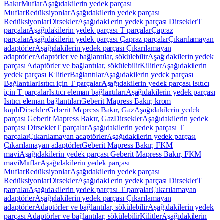
Bakır
Muflar
Aşağıdakilerin yedek parçası
Muflar
Redüksiyonlar
Aşağıdakilerin yedek parçası
Redüksiyonlar
Dirsekler
Aşağıdakilerin yedek parçası Dirsekler
T
parçalar
Aşağıdakilerin yedek parçası T parçalar
Çapraz
parçalar
Aşağıdakilerin yedek parçası Çapraz parçalar
Çıkarılamayan
adaptörler
Aşağıdakilerin yedek parçası Çıkarılamayan
adaptörler
Adaptörler ve bağlantılar, sökülebilir
Aşağıdakilerin yedek
parçası Adaptörler ve bağlantılar, sökülebilir
Kilitler
Aşağıdakilerin
yedek parçası Kilitler
Bağlantılar
Aşağıdakilerin yedek parçası
Bağlantılar
Isıtıcı için T parçalar
Aşağıdakilerin yedek parçası Isıtıcı
için T parçalar
Isıtıcı eleman bağlantıları
Aşağıdakilerin yedek parçası
Isıtıcı eleman bağlantıları
Geberit Mapress Bakır, krom
kaplı
Dirsekler
Geberit Mapress Bakır, Gaz
Aşağıdakilerin yedek
parçası Geberit Mapress Bakır, Gaz
Dirsekler
Aşağıdakilerin yedek
parçası Dirsekler
T parçalar
Aşağıdakilerin yedek parçası T
parçalar
Çıkarılamayan adaptörler
Aşağıdakilerin yedek parçası
Çıkarılamayan adaptörler
Geberit Mapress Bakır, FKM
mavi
Aşağıdakilerin yedek parçası Geberit Mapress Bakır, FKM
mavi
Muflar
Aşağıdakilerin yedek parçası
Muflar
Redüksiyonlar
Aşağıdakilerin yedek parçası
Redüksiyonlar
Dirsekler
Aşağıdakilerin yedek parçası Dirsekler
T
parçalar
Aşağıdakilerin yedek parçası T parçalar
Çıkarılamayan
adaptörler
Aşağıdakilerin yedek parçası Çıkarılamayan
adaptörler
Adaptörler ve bağlantılar, sökülebilir
Aşağıdakilerin yedek
parçası Adaptörler ve bağlantılar, sökülebilir
Kilitler
Aşağıdakilerin