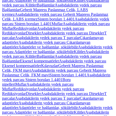
parçası Adaptörler ve bağlantılar, sökülebilir
Kilitler
Aşağıdakilerin
yedek parçası Kilitler
Bağlantılar
Aşağıdakilerin yedek parçası
Bağlantılar
Geberit Mapress Paslanmaz Çelik, LABS
içermez
Aşağıdakilerin yedek parçası Geberit Mapress Paslanmaz
Çelik, LABS içermez
Sistem boruları 1.4401
Aşağıdakilerin yedek
parçası Sistem boruları 1.4401
Muflar
Aşağıdakilerin yedek parçası
Muflar
Redüksiyonlar
Aşağıdakilerin yedek parçası
Redüksiyonlar
Dirsekler
Aşağıdakilerin yedek parçası Dirsekler
T
parçalar
Aşağıdakilerin yedek parçası T parçalar
Çıkarılamayan
adaptörler
Aşağıdakilerin yedek parçası Çıkarılamayan
adaptörler
Adaptörler ve bağlantılar, sökülebilir
Aşağıdakilerin yedek
parçası Adaptörler ve bağlantılar, sökülebilir
Kilitler
Aşağıdakilerin
yedek parçası Kilitler
Bağlantılar
Aşağıdakilerin yedek parçası
Bağlantılar
Eksenel kompensatörler
Aşağıdakilerin yedek parçası
Eksenel kompensatörler
Kılavuzlar
Geberit Mapress Paslanmaz
Çelik, FKM mavi
Aşağıdakilerin yedek parçası Geberit Mapress
Paslanmaz Çelik, FKM mavi
Sistem boruları 1.4401
Aşağıdakilerin
yedek parçası Sistem boruları 1.4401
Boru
nipelleri
Muflar
Aşağıdakilerin yedek parçası
Muflar
Redüksiyonlar
Aşağıdakilerin yedek parçası
Redüksiyonlar
Dirsekler
Aşağıdakilerin yedek parçası Dirsekler
T
parçalar
Aşağıdakilerin yedek parçası T parçalar
Çıkarılamayan
adaptörler
Aşağıdakilerin yedek parçası Çıkarılamayan
adaptörler
Adaptörler ve bağlantılar, sökülebilir
Aşağıdakilerin yedek
parçası Adaptörler ve bağlantılar, sökülebilir
Kilitler
Aşağıdakilerin