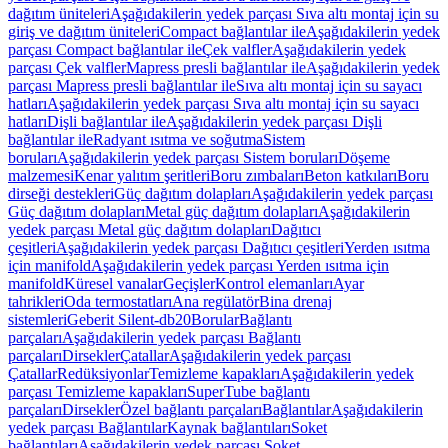
dağıtım üniteleri
Aşağıdakilerin yedek parçası Sıva altı montaj için su
giriş ve dağıtım üniteleri
Compact bağlantılar ile
Aşağıdakilerin yedek
parçası Compact bağlantılar ile
Çek valfler
Aşağıdakilerin yedek
parçası Çek valfler
Mapress presli bağlantılar ile
Aşağıdakilerin yedek
parçası Mapress presli bağlantılar ile
Sıva altı montaj için su sayacı
hatları
Aşağıdakilerin yedek parçası Sıva altı montaj için su sayacı
hatları
Dişli bağlantılar ile
Aşağıdakilerin yedek parçası Dişli
bağlantılar ile
Radyant ısıtma ve soğutma
Sistem
boruları
Aşağıdakilerin yedek parçası Sistem boruları
Döşeme
malzemesi
Kenar yalıtım şeritleri
Boru zımbaları
Beton katkıları
Boru
dirseği destekleri
Güç dağıtım dolapları
Aşağıdakilerin yedek parçası
Güç dağıtım dolapları
Metal güç dağıtım dolapları
Aşağıdakilerin
yedek parçası Metal güç dağıtım dolapları
Dağıtıcı
çeşitleri
Aşağıdakilerin yedek parçası Dağıtıcı çeşitleri
Yerden ısıtma
için manifold
Aşağıdakilerin yedek parçası Yerden ısıtma için
manifold
Küresel vanalar
Geçişler
Kontrol elemanları
Ayar
tahrikleri
Oda termostatları
Ana regülatör
Bina drenaj
sistemleri
Geberit Silent-db20
Borular
Bağlantı
parçaları
Aşağıdakilerin yedek parçası Bağlantı
parçaları
Dirsekler
Çatallar
Aşağıdakilerin yedek parçası
Çatallar
Redüksiyonlar
Temizleme kapakları
Aşağıdakilerin yedek
parçası Temizleme kapakları
SuperTube bağlantı
parçaları
Dirsekler
Özel bağlantı parçaları
Bağlantılar
Aşağıdakilerin
yedek parçası Bağlantılar
Kaynak bağlantıları
Soket
bağlantıları
Aşağıdakilerin yedek parçası Soket