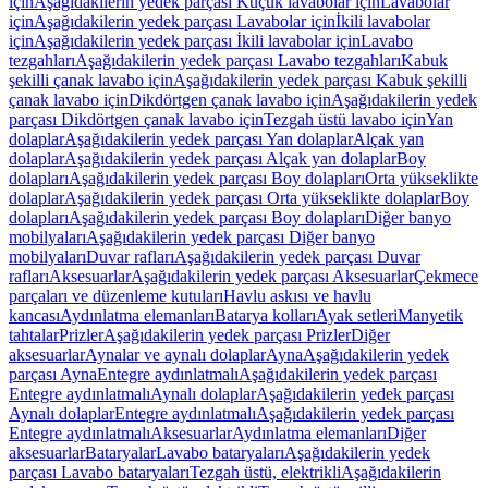
için
Aşağıdakilerin yedek parçası Küçük lavabolar için
Lavabolar
için
Aşağıdakilerin yedek parçası Lavabolar için
İkili lavabolar
için
Aşağıdakilerin yedek parçası İkili lavabolar için
Lavabo
tezgahları
Aşağıdakilerin yedek parçası Lavabo tezgahları
Kabuk
şekilli çanak lavabo için
Aşağıdakilerin yedek parçası Kabuk şekilli
çanak lavabo için
Dikdörtgen çanak lavabo için
Aşağıdakilerin yedek
parçası Dikdörtgen çanak lavabo için
Tezgah üstü lavabo için
Yan
dolaplar
Aşağıdakilerin yedek parçası Yan dolaplar
Alçak yan
dolaplar
Aşağıdakilerin yedek parçası Alçak yan dolaplar
Boy
dolapları
Aşağıdakilerin yedek parçası Boy dolapları
Orta yükseklikte
dolaplar
Aşağıdakilerin yedek parçası Orta yükseklikte dolaplar
Boy
dolapları
Aşağıdakilerin yedek parçası Boy dolapları
Diğer banyo
mobilyaları
Aşağıdakilerin yedek parçası Diğer banyo
mobilyaları
Duvar rafları
Aşağıdakilerin yedek parçası Duvar
rafları
Aksesuarlar
Aşağıdakilerin yedek parçası Aksesuarlar
Çekmece
parçaları ve düzenleme kutuları
Havlu askısı ve havlu
kancası
Aydınlatma elemanları
Batarya kolları
Ayak setleri
Manyetik
tahtalar
Prizler
Aşağıdakilerin yedek parçası Prizler
Diğer
aksesuarlar
Aynalar ve aynalı dolaplar
Ayna
Aşağıdakilerin yedek
parçası Ayna
Entegre aydınlatmalı
Aşağıdakilerin yedek parçası
Entegre aydınlatmalı
Aynalı dolaplar
Aşağıdakilerin yedek parçası
Aynalı dolaplar
Entegre aydınlatmalı
Aşağıdakilerin yedek parçası
Entegre aydınlatmalı
Aksesuarlar
Aydınlatma elemanları
Diğer
aksesuarlar
Bataryalar
Lavabo bataryaları
Aşağıdakilerin yedek
parçası Lavabo bataryaları
Tezgah üstü, elektrikli
Aşağıdakilerin