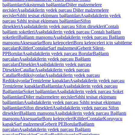
bağlantıları
Sıkıştırmalı bağlantılar
Diğer malzemelere
geçişler
Aşağıdakilerin yedek parçası Diğer malzemelere
geçişler
Sıhhi tesisat ekipmanı bağlantıları
Aşağıdakilerin yedek
parçası Sıhhi tesisat ekipmanı bağlantıları
Sifon
dirsekleri
Aşağıdakilerin yedek parçası Sifon dirsekleri
Contalı
bağlantı soketleri
Aşağıdakilerin yedek parçası Contalı bağlantı
soketleri
Bağlantı manşonu
Aşağıdakilerin yedek parçası Bağlantı
manşonu
Aksesuarlar
Boru kelepçeleri
Boru kelepçeleri için sabitleme
parçaları
Kilitler
Contalar
Sarf malzemesi
Geberit Silent-
PP
Borular
Aşağıdakilerin yedek parçası Borular
Bağlantı
parçaları
Aşağıdakilerin yedek parçası Bağlantı
parçaları
Dirsekler
Aşağıdakilerin yedek parçası
Dirsekler
Çatallar
Aşağıdakilerin yedek parçası
Çatallar
Redüksiyonlar
Aşağıdakilerin yedek parçası
Redüksiyonlar
Temizleme kapakları
Aşağıdakilerin yedek parçası
Temizleme kapakları
Bağlantılar
Aşağıdakilerin yedek parçası
Bağlantılar
Soket bağlantıları
Aşağıdakilerin yedek parçası Soket
bağlantıları
Diğer malzemelere geçişler
Sıhhi tesisat ekipmanı
bağlantıları
Aşağıdakilerin yedek parçası Sıhhi tesisat ekipmanı
bağlantıları
Sifon dirsekleri
Aşağıdakilerin yedek parçası Sifon
dirsekleri
Bağlantı manşonu
Aşağıdakilerin yedek parçası Bağlantı
manşonu
Aksesuarlar
Boru kelepçeleri
Kilitler
Contalar
Koruyucu
kapak
Sarf malzemesi
Geberit PE
Borular
Bağlantı
parçaları
Aşağıdakilerin yedek parçası Bağlantı
parçaları
Dirsekler
Çatallar
Redüksiyonlar
Temizleme