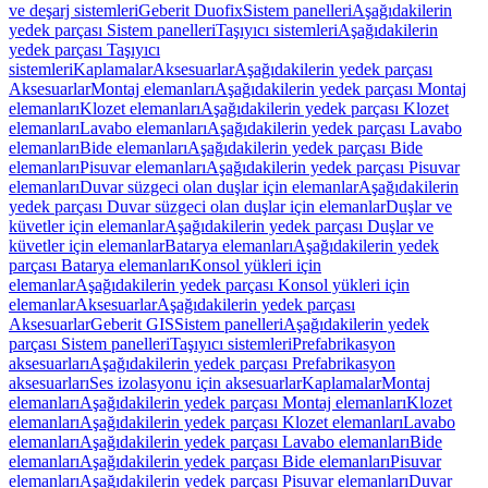
ve deşarj sistemleri
Geberit Duofix
Sistem panelleri
Aşağıdakilerin
yedek parçası Sistem panelleri
Taşıyıcı sistemleri
Aşağıdakilerin
yedek parçası Taşıyıcı
sistemleri
Kaplamalar
Aksesuarlar
Aşağıdakilerin yedek parçası
Aksesuarlar
Montaj elemanları
Aşağıdakilerin yedek parçası Montaj
elemanları
Klozet elemanları
Aşağıdakilerin yedek parçası Klozet
elemanları
Lavabo elemanları
Aşağıdakilerin yedek parçası Lavabo
elemanları
Bide elemanları
Aşağıdakilerin yedek parçası Bide
elemanları
Pisuvar elemanları
Aşağıdakilerin yedek parçası Pisuvar
elemanları
Duvar süzgeci olan duşlar için elemanlar
Aşağıdakilerin
yedek parçası Duvar süzgeci olan duşlar için elemanlar
Duşlar ve
küvetler için elemanlar
Aşağıdakilerin yedek parçası Duşlar ve
küvetler için elemanlar
Batarya elemanları
Aşağıdakilerin yedek
parçası Batarya elemanları
Konsol yükleri için
elemanlar
Aşağıdakilerin yedek parçası Konsol yükleri için
elemanlar
Aksesuarlar
Aşağıdakilerin yedek parçası
Aksesuarlar
Geberit GIS
Sistem panelleri
Aşağıdakilerin yedek
parçası Sistem panelleri
Taşıyıcı sistemleri
Prefabrikasyon
aksesuarları
Aşağıdakilerin yedek parçası Prefabrikasyon
aksesuarları
Ses izolasyonu için aksesuarlar
Kaplamalar
Montaj
elemanları
Aşağıdakilerin yedek parçası Montaj elemanları
Klozet
elemanları
Aşağıdakilerin yedek parçası Klozet elemanları
Lavabo
elemanları
Aşağıdakilerin yedek parçası Lavabo elemanları
Bide
elemanları
Aşağıdakilerin yedek parçası Bide elemanları
Pisuvar
elemanları
Aşağıdakilerin yedek parçası Pisuvar elemanları
Duvar