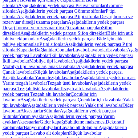
sifonları
Aşağıdakilerin yedek parçası Pisuvar sifonları
Gömme
sifonlar
Aşağıdakilerin yedek parçası Gömme sifonlar
P tipi
sifonlar
Aşağıdakilerin yedek parçası P tipi sifonlar
Deşarj borusu ve
rezervuar dirseği uzatma parçaları
Aşağıdakilerin yedek parçası
Deşarj borusu ve rezervuar dirseği uzatma parçaları
Sifon
dirsekleri
Aşağıdakilerin yedek parçası Sifon dirsekleri
Bide için atık
tahliye ekipmanları
Aşağıdakilerin yedek parçası Bide için atık
tahliye ekipmanları
P tipi sifonlar
Aşağıdakilerin yedek parçası P tipi
sifonlar
Kapaklar
Bağlantılar
Contalar
Lavabo
Lavabolar
Lavabolar
Aşağı
yedek parçası Lavabolar
İkili lavabolar
Aşağıdakilerin yedek parçası
İkili lavabolar
Mobilya tipi lavabolar
Aşağıdakilerin yedek parçası
Mobilya tipi lavabolar
Çanak lavabolar
Aşağıdakilerin yedek parçası
Çanak lavabolar
Küçük lavabolar
Aşağıdakilerin yedek parçası
Küçük lavabolar
Yarım tezgah lavabolar
Aşağıdakilerin yedek parçası
Yarım tezgah lavabolar
Tezgah üstü lavabolar
Aşağıdakilerin yedek
parçası Tezgah üstü lavabolar
Tezgah altı lavabolar
Aşağıdakilerin
yedek parçası Tezgah altı lavabolar
Çocuklar için
lavabolar
Aşağıdakilerin yedek parçası Çocuklar için lavabolar
Yalak
tipi lavabolar
Aşağıdakilerin yedek parçası Yalak tipi lavabolar
Diğer
lavabolar
Aksesuarlar
Sütunlar
Aşağıdakilerin yedek parçası
Sütunlar
Yarım ayaklar
Aşağıdakilerin yedek parçası Yarım
ayaklar
Aksesuarlar
Gider kapağı
Sabitleme malzemesi
Dekoratif
kaplamalar
Banyo mobilyaları
Lavabo alt dolapları
Aşağıdakilerin
yedek parçası Lavabo alt dolapları
Küçük lavabolar