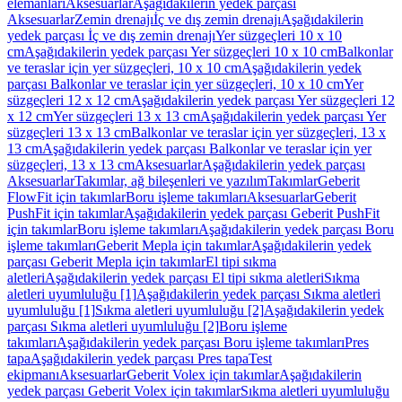
elemanları
Aksesuarlar
Aşağıdakilerin yedek parçası
Aksesuarlar
Zemin drenajı
İç ve dış zemin drenajı
Aşağıdakilerin
yedek parçası İç ve dış zemin drenajı
Yer süzgeçleri 10 x 10
cm
Aşağıdakilerin yedek parçası Yer süzgeçleri 10 x 10 cm
Balkonlar
ve teraslar için yer süzgeçleri, 10 x 10 cm
Aşağıdakilerin yedek
parçası Balkonlar ve teraslar için yer süzgeçleri, 10 x 10 cm
Yer
süzgeçleri 12 x 12 cm
Aşağıdakilerin yedek parçası Yer süzgeçleri 12
x 12 cm
Yer süzgeçleri 13 x 13 cm
Aşağıdakilerin yedek parçası Yer
süzgeçleri 13 x 13 cm
Balkonlar ve teraslar için yer süzgeçleri, 13 x
13 cm
Aşağıdakilerin yedek parçası Balkonlar ve teraslar için yer
süzgeçleri, 13 x 13 cm
Aksesuarlar
Aşağıdakilerin yedek parçası
Aksesuarlar
Takımlar, ağ bileşenleri ve yazılım
Takımlar
Geberit
FlowFit için takımlar
Boru işleme takımları
Aksesuarlar
Geberit
PushFit için takımlar
Aşağıdakilerin yedek parçası Geberit PushFit
için takımlar
Boru işleme takımları
Aşağıdakilerin yedek parçası Boru
işleme takımları
Geberit Mepla için takımlar
Aşağıdakilerin yedek
parçası Geberit Mepla için takımlar
El tipi sıkma
aletleri
Aşağıdakilerin yedek parçası El tipi sıkma aletleri
Sıkma
aletleri uyumluluğu [1]
Aşağıdakilerin yedek parçası Sıkma aletleri
uyumluluğu [1]
Sıkma aletleri uyumluluğu [2]
Aşağıdakilerin yedek
parçası Sıkma aletleri uyumluluğu [2]
Boru işleme
takımları
Aşağıdakilerin yedek parçası Boru işleme takımları
Pres
tapa
Aşağıdakilerin yedek parçası Pres tapa
Test
ekipmanı
Aksesuarlar
Geberit Volex için takımlar
Aşağıdakilerin
yedek parçası Geberit Volex için takımlar
Sıkma aletleri uyumluluğu