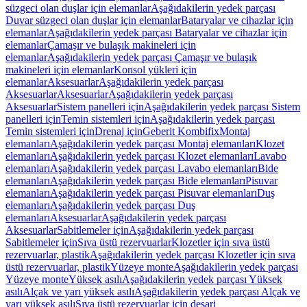
süzgeci olan duşlar için elemanlar
Aşağıdakilerin yedek parçası
Duvar süzgeci olan duşlar için elemanlar
Bataryalar ve cihazlar için
elemanlar
Aşağıdakilerin yedek parçası Bataryalar ve cihazlar için
elemanlar
Çamaşır ve bulaşık makineleri için
elemanlar
Aşağıdakilerin yedek parçası Çamaşır ve bulaşık
makineleri için elemanlar
Konsol yükleri için
elemanlar
Aksesuarlar
Aşağıdakilerin yedek parçası
Aksesuarlar
Aksesuarlar
Aşağıdakilerin yedek parçası
Aksesuarlar
Sistem panelleri için
Aşağıdakilerin yedek parçası Sistem
panelleri için
Temin sistemleri için
Aşağıdakilerin yedek parçası
Temin sistemleri için
Drenaj için
Geberit Kombifix
Montaj
elemanları
Aşağıdakilerin yedek parçası Montaj elemanları
Klozet
elemanları
Aşağıdakilerin yedek parçası Klozet elemanları
Lavabo
elemanları
Aşağıdakilerin yedek parçası Lavabo elemanları
Bide
elemanları
Aşağıdakilerin yedek parçası Bide elemanları
Pisuvar
elemanları
Aşağıdakilerin yedek parçası Pisuvar elemanları
Duş
elemanları
Aşağıdakilerin yedek parçası Duş
elemanları
Aksesuarlar
Aşağıdakilerin yedek parçası
Aksesuarlar
Sabitlemeler için
Aşağıdakilerin yedek parçası
Sabitlemeler için
Sıva üstü rezervuarlar
Klozetler için sıva üstü
rezervuarlar, plastik
Aşağıdakilerin yedek parçası Klozetler için sıva
üstü rezervuarlar, plastik
Yüzeye monte
Aşağıdakilerin yedek parçası
Yüzeye monte
Yüksek asılı
Aşağıdakilerin yedek parçası Yüksek
asılı
Alçak ve yarı yüksek asılı
Aşağıdakilerin yedek parçası Alçak ve
yarı yüksek asılı
Sıva üstü rezervuarlar için deşarj