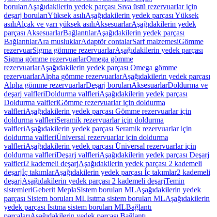
boruları
Aşağıdakilerin yedek parçası Sıva üstü rezervuarlar için
deşarj boruları
Yüksek asılı
Aşağıdakilerin yedek parçası Yüksek
asılı
Alçak ve yarı yüksek asılı
Aksesuarlar
Aşağıdakilerin yedek
parçası Aksesuarlar
Bağlantılar
Aşağıdakilerin yedek parçası
Bağlantılar
Ara musluklar
Adaptör contalar
Sarf malzemesi
Gömme
rezervuar
Sigma gömme rezervuarlar
Aşağıdakilerin yedek parçası
Sigma gömme rezervuarlar
Omega gömme
rezervuarlar
Aşağıdakilerin yedek parçası Omega gömme
rezervuarlar
Alpha gömme rezervuarlar
Aşağıdakilerin yedek parçası
Alpha gömme rezervuarlar
Deşarj boruları
Aksesuarlar
Doldurma ve
deşarj valfleri
Doldurma valfleri
Aşağıdakilerin yedek parçası
Doldurma valfleri
Gömme rezervuarlar için doldurma
valfleri
Aşağıdakilerin yedek parçası Gömme rezervuarlar için
doldurma valfleri
Seramik rezervuarlar için doldurma
valfleri
Aşağıdakilerin yedek parçası Seramik rezervuarlar için
doldurma valfleri
Üniversal rezervuarlar için doldurma
valfleri
Aşağıdakilerin yedek parçası Üniversal rezervuarlar için
doldurma valfleri
Deşarj valfleri
Aşağıdakilerin yedek parçası Deşarj
valfleri
2 kademeli deşarj
Aşağıdakilerin yedek parçası 2 kademeli
deşarj
İç takımlar
Aşağıdakilerin yedek parçası İç takımlar
2 kademeli
deşarj
Aşağıdakilerin yedek parçası 2 kademeli deşarj
Temin
sistemleri
Geberit Mepla
Sistem boruları ML
Aşağıdakilerin yedek
parçası Sistem boruları ML
Isıtma sistem boruları ML
Aşağıdakilerin
yedek parçası Isıtma sistem boruları ML
Bağlantı
parçaları
Aşağıdakilerin yedek parçası Bağlantı