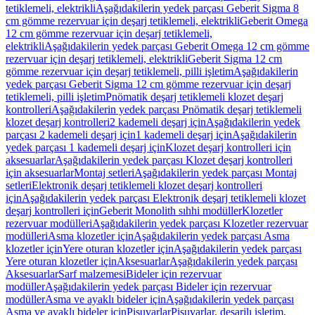
tetiklemeli, elektrikli
Aşağıdakilerin yedek parçası Geberit Sigma 8
cm gömme rezervuar için deşarj tetiklemeli, elektrikli
Geberit Omega
12 cm gömme rezervuar için deşarj tetiklemeli,
elektrikli
Aşağıdakilerin yedek parçası Geberit Omega 12 cm gömme
rezervuar için deşarj tetiklemeli, elektrikli
Geberit Sigma 12 cm
gömme rezervuar için deşarj tetiklemeli, pilli işletim
Aşağıdakilerin
yedek parçası Geberit Sigma 12 cm gömme rezervuar için deşarj
tetiklemeli, pilli işletim
Pnömatik deşarj tetiklemeli klozet deşarj
kontrolleri
Aşağıdakilerin yedek parçası Pnömatik deşarj tetiklemeli
klozet deşarj kontrolleri
2 kademeli deşarj için
Aşağıdakilerin yedek
parçası 2 kademeli deşarj için
1 kademeli deşarj için
Aşağıdakilerin
yedek parçası 1 kademeli deşarj için
Klozet deşarj kontrolleri için
aksesuarlar
Aşağıdakilerin yedek parçası Klozet deşarj kontrolleri
için aksesuarlar
Montaj setleri
Aşağıdakilerin yedek parçası Montaj
setleri
Elektronik deşarj tetiklemeli klozet deşarj kontrolleri
için
Aşağıdakilerin yedek parçası Elektronik deşarj tetiklemeli klozet
deşarj kontrolleri için
Geberit Monolith sıhhi modüller
Klozetler
rezervuar modülleri
Aşağıdakilerin yedek parçası Klozetler rezervuar
modülleri
Asma klozetler için
Aşağıdakilerin yedek parçası Asma
klozetler için
Yere oturan klozetler için
Aşağıdakilerin yedek parçası
Yere oturan klozetler için
Aksesuarlar
Aşağıdakilerin yedek parçası
Aksesuarlar
Sarf malzemesi
Bideler için rezervuar
modüller
Aşağıdakilerin yedek parçası Bideler için rezervuar
modüller
Asma ve ayaklı bideler için
Aşağıdakilerin yedek parçası
Asma ve ayaklı bideler için
Pisuvarlar
Pisuvarlar, deşarjlı işletim,