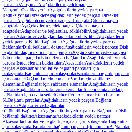
parçaları
Manşonlar
Aşağıdakilerin yedek parçası
Manşonlar
Redüksiyonlar
Aşağıdakilerin yedek parçası
Redüksiyonlar
Dirsekler
Aşağıdakilerin yedek parçası Dirsekler
T
parçalar
Aşağıdakilerin yedek parçası T parçalar
Çıkarılamayan
adaptörler
Aşağıdakilerin yedek parçası Çıkarılamayan
adaptörler
Adaptörler ve bağlantılar, sökülebilir
Aşağıdakilerin yedek
parçası Adaptörler ve bağlantılar, sökülebilir
Kilitler
Aşağıdakilerin
yedek parçası Kilitler
Bağlantılar
Aşağıdakilerin yedek parçası
Bağlantılar
Dişli bağlantılı dağıtıcı
Aşağıdakilerin yedek parçası Dişli
bağlantılı dağıtıcı
Isıtıcı için T parçalar
Aşağıdakilerin yedek parçası
Isıtıcı için T parçalar
Isıtıcı eleman bağlantıları
Aşağıdakilerin yedek
parçası Isıtıcı eleman bağlantıları
Aksesuarlar
Aşağıdakilerin yedek
parçası Aksesuarlar
Borular ve bağlantı parçaları için
izolasyonlar
Bağlantılar için izolasyonlar
Borular ve bağlantı parçaları
için contalar
Bağlantılar için contalar
Borular için sabitleme
elemanları
Bağlantılar için sabitleme elemanları
Aşağıdakilerin yedek
parçası Bağlantılar için sabitleme elemanları
Sistem contaları
Flanş
bağlantıları için cıvata setleri
Geberit Volex
Isıtma sistem boruları
SL
Bağlantı parçaları
Aşağıdakilerin yedek parçası Bağlantı
parçaları
Adaptörler ve bağlantılar,
sökülebilir
Bağlantılar
Aşağıdakilerin yedek parçası Bağlantılar
Dişli
bağlantılı dağıtıcı
Aksesuarlar
Aşağıdakilerin yedek parçası
Aksesuarlar
Borular ve bağlantı parçaları için izolasyonlar
Bağlantılar
için izolasyonlar
Borular ve bağlantı parçaları için contalar
Bağlantılar
için contalar
Borular için sabitleme elemanları
Bağlantılar için