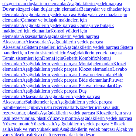
süzgeci olan duşlar için elemanlar
Aşağıdakilerin yedek parçası
Duvar süzgeci olan duşlar için elemanlar
Bataryalar ve cihazlar için
elemanlar
Aşağıdakilerin yedek parçası Bataryalar ve cihazlar için
elemanlar
Çamaşır ve bulaşık makineleri için
elemanlar
Aşağıdakilerin yedek parçası Çamaşır ve bulaşık
makineleri için elemanlar
Konsol yükleri için
elemanlar
Aksesuarlar
Aşağıdakilerin yedek parçası
Aksesuarlar
Aksesuarlar
Aşağıdakilerin yedek parçası
Aksesuarlar
Sistem panelleri için
Aşağıdakilerin yedek parçası Sistem
panelleri için
Temin sistemleri için
Aşağıdakilerin yedek parçası
Temin sistemleri için
Drenaj için
Geberit Kombifix
Montaj
elemanları
Aşağıdakilerin yedek parçası Montaj elemanları
Klozet
elemanları
Aşağıdakilerin yedek parçası Klozet elemanları
Lavabo
elemanları
Aşağıdakilerin yedek parçası Lavabo elemanları
Bide
elemanları
Aşağıdakilerin yedek parçası Bide elemanları
Pisuvar
elemanları
Aşağıdakilerin yedek parçası Pisuvar elemanları
Duş
elemanları
Aşağıdakilerin yedek parçası Duş
elemanları
Aksesuarlar
Aşağıdakilerin yedek parçası
Aksesuarlar
Sabitlemeler için
Aşağıdakilerin yedek parçası
Sabitlemeler için
Sıva üstü rezervuarlar
Klozetler için sıva üstü
rezervuarlar, plastik
Aşağıdakilerin yedek parçası Klozetler için sıva
üstü rezervuarlar, plastik
Yüzeye monte
Aşağıdakilerin yedek parçası
Yüzeye monte
Yüksek asılı
Aşağıdakilerin yedek parçası Yüksek
asılı
Alçak ve yarı yüksek asılı
Aşağıdakilerin yedek parçası Alçak ve
yarı yüksek asılı
Sıva üstü rezervuarlar için deşarj