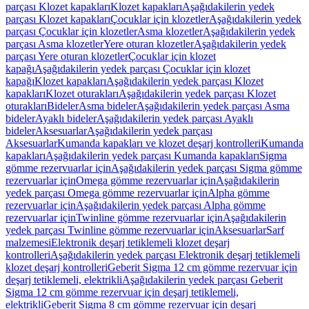
parçası Klozet kapakları
Klozet kapakları
Aşağıdakilerin yedek
parçası Klozet kapakları
Çocuklar için klozetler
Aşağıdakilerin yedek
parçası Çocuklar için klozetler
Asma klozetler
Aşağıdakilerin yedek
parçası Asma klozetler
Yere oturan klozetler
Aşağıdakilerin yedek
parçası Yere oturan klozetler
Çocuklar için klozet
kapağı
Aşağıdakilerin yedek parçası Çocuklar için klozet
kapağı
Klozet kapakları
Aşağıdakilerin yedek parçası Klozet
kapakları
Klozet oturakları
Aşağıdakilerin yedek parçası Klozet
oturakları
Bideler
Asma bideler
Aşağıdakilerin yedek parçası Asma
bideler
Ayaklı bideler
Aşağıdakilerin yedek parçası Ayaklı
bideler
Aksesuarlar
Aşağıdakilerin yedek parçası
Aksesuarlar
Kumanda kapakları ve klozet deşarj kontrolleri
Kumanda
kapakları
Aşağıdakilerin yedek parçası Kumanda kapakları
Sigma
gömme rezervuarlar için
Aşağıdakilerin yedek parçası Sigma gömme
rezervuarlar için
Omega gömme rezervuarlar için
Aşağıdakilerin
yedek parçası Omega gömme rezervuarlar için
Alpha gömme
rezervuarlar için
Aşağıdakilerin yedek parçası Alpha gömme
rezervuarlar için
Twinline gömme rezervuarlar için
Aşağıdakilerin
yedek parçası Twinline gömme rezervuarlar için
Aksesuarlar
Sarf
malzemesi
Elektronik deşarj tetiklemeli klozet deşarj
kontrolleri
Aşağıdakilerin yedek parçası Elektronik deşarj tetiklemeli
klozet deşarj kontrolleri
Geberit Sigma 12 cm gömme rezervuar için
deşarj tetiklemeli, elektrikli
Aşağıdakilerin yedek parçası Geberit
Sigma 12 cm gömme rezervuar için deşarj tetiklemeli,
elektrikli
Geberit Sigma 8 cm gömme rezervuar için deşarj