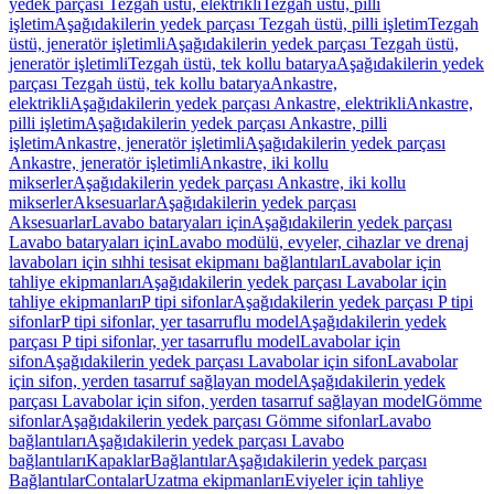
yedek parçası Tezgah üstü, elektrikli
Tezgah üstü, pilli
işletim
Aşağıdakilerin yedek parçası Tezgah üstü, pilli işletim
Tezgah
üstü, jeneratör işletimli
Aşağıdakilerin yedek parçası Tezgah üstü,
jeneratör işletimli
Tezgah üstü, tek kollu batarya
Aşağıdakilerin yedek
parçası Tezgah üstü, tek kollu batarya
Ankastre,
elektrikli
Aşağıdakilerin yedek parçası Ankastre, elektrikli
Ankastre,
pilli işletim
Aşağıdakilerin yedek parçası Ankastre, pilli
işletim
Ankastre, jeneratör işletimli
Aşağıdakilerin yedek parçası
Ankastre, jeneratör işletimli
Ankastre, iki kollu
mikserler
Aşağıdakilerin yedek parçası Ankastre, iki kollu
mikserler
Aksesuarlar
Aşağıdakilerin yedek parçası
Aksesuarlar
Lavabo bataryaları için
Aşağıdakilerin yedek parçası
Lavabo bataryaları için
Lavabo modülü, evyeler, cihazlar ve drenaj
lavaboları için sıhhi tesisat ekipmanı bağlantıları
Lavabolar için
tahliye ekipmanları
Aşağıdakilerin yedek parçası Lavabolar için
tahliye ekipmanları
P tipi sifonlar
Aşağıdakilerin yedek parçası P tipi
sifonlar
P tipi sifonlar, yer tasarruflu model
Aşağıdakilerin yedek
parçası P tipi sifonlar, yer tasarruflu model
Lavabolar için
sifon
Aşağıdakilerin yedek parçası Lavabolar için sifon
Lavabolar
için sifon, yerden tasarruf sağlayan model
Aşağıdakilerin yedek
parçası Lavabolar için sifon, yerden tasarruf sağlayan model
Gömme
sifonlar
Aşağıdakilerin yedek parçası Gömme sifonlar
Lavabo
bağlantıları
Aşağıdakilerin yedek parçası Lavabo
bağlantıları
Kapaklar
Bağlantılar
Aşağıdakilerin yedek parçası
Bağlantılar
Contalar
Uzatma ekipmanları
Eviyeler için tahliye