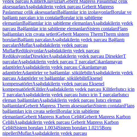
yedek parçası Kilitler
Kılavuzlar
Geberit Mapress Paslanmaz çelik
aksesuarları
Aşağıdakilerin yedek parçası Geberit Mapress
Paslanmaz çelik aksesuarları
Bağlantılar için izolasyonlar
Borular ve
bağlantı parçaları için contalar
Borular için sabitleme
elemanları
Bağlantılar için sabitleme elemanları
Aşağıdakilerin yedek
parçası Bağlantılar için sabitleme elemanları
Sistem contaları
Flanş
bağlantıları için cıvata setleri
Geberit Mapress Therm
Therm sistem
boruları
Bağlantı parçaları
Aşağıdakilerin yedek parçası Bağlantı
parçaları
Muflar
Aşağıdakilerin yedek parçası
Muflar
Redüksiyonlar
Aşağıdakilerin yedek parçası
Redüksiyonlar
Dirsekler
Aşağıdakilerin yedek parçası Dirsekler
T
parçalar
Aşağıdakilerin yedek parçası T parçalar
Çıkarılamayan
adaptörler
Aşağıdakilerin yedek parçası Çıkarılamayan
adaptörler
Adaptörler ve bağlantılar, sökülebilir
Aşağıdakilerin yedek
parçası Adaptörler ve bağlantılar, sökülebilir
Eksenel
kompensatörler
Aşağıdakilerin yedek parçası Eksenel
kompensatörler
Kilitler
Aşağıdakilerin yedek parçası Kilitler
Isıtıcı için
T parçalar
Aşağıdakilerin yedek parçası Isıtıcı için T parçalar
Isıtıcı
eleman bağlantıları
Aşağıdakilerin yedek parçası Isıtıcı eleman
bağlantıları
Geberit Mapress Therm aksesuarları
Sistem contaları
Flanş
bağlantıları için cıvata setleri
Borular için sabitleme
elemanları
Geberit Mapress Karbon Çeliği
Geberit Mapress Karbon
Çeliği
Aşağıdakilerin yedek parçası Geberit Mapress Karbon
Çeliği
Sistem boruları 1.0034
Sistem boruları 1.0215
Boru
nipelleri
Muflar
Aşağıdakilerin yedek parçası