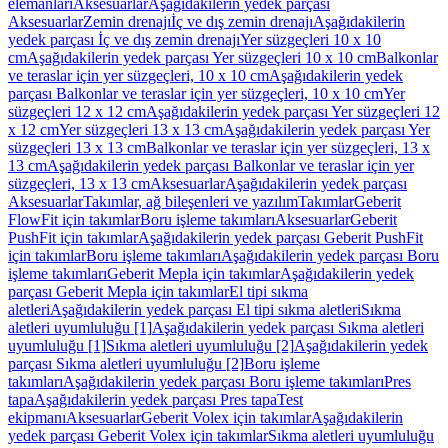
elemanları
Aksesuarlar
Aşağıdakilerin yedek parçası
Aksesuarlar
Zemin drenajı
İç ve dış zemin drenajı
Aşağıdakilerin
yedek parçası İç ve dış zemin drenajı
Yer süzgeçleri 10 x 10
cm
Aşağıdakilerin yedek parçası Yer süzgeçleri 10 x 10 cm
Balkonlar
ve teraslar için yer süzgeçleri, 10 x 10 cm
Aşağıdakilerin yedek
parçası Balkonlar ve teraslar için yer süzgeçleri, 10 x 10 cm
Yer
süzgeçleri 12 x 12 cm
Aşağıdakilerin yedek parçası Yer süzgeçleri 12
x 12 cm
Yer süzgeçleri 13 x 13 cm
Aşağıdakilerin yedek parçası Yer
süzgeçleri 13 x 13 cm
Balkonlar ve teraslar için yer süzgeçleri, 13 x
13 cm
Aşağıdakilerin yedek parçası Balkonlar ve teraslar için yer
süzgeçleri, 13 x 13 cm
Aksesuarlar
Aşağıdakilerin yedek parçası
Aksesuarlar
Takımlar, ağ bileşenleri ve yazılım
Takımlar
Geberit
FlowFit için takımlar
Boru işleme takımları
Aksesuarlar
Geberit
PushFit için takımlar
Aşağıdakilerin yedek parçası Geberit PushFit
için takımlar
Boru işleme takımları
Aşağıdakilerin yedek parçası Boru
işleme takımları
Geberit Mepla için takımlar
Aşağıdakilerin yedek
parçası Geberit Mepla için takımlar
El tipi sıkma
aletleri
Aşağıdakilerin yedek parçası El tipi sıkma aletleri
Sıkma
aletleri uyumluluğu [1]
Aşağıdakilerin yedek parçası Sıkma aletleri
uyumluluğu [1]
Sıkma aletleri uyumluluğu [2]
Aşağıdakilerin yedek
parçası Sıkma aletleri uyumluluğu [2]
Boru işleme
takımları
Aşağıdakilerin yedek parçası Boru işleme takımları
Pres
tapa
Aşağıdakilerin yedek parçası Pres tapa
Test
ekipmanı
Aksesuarlar
Geberit Volex için takımlar
Aşağıdakilerin
yedek parçası Geberit Volex için takımlar
Sıkma aletleri uyumluluğu