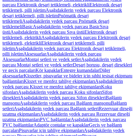
parçası Elektronik deşarj tetiklemeli, elektrikli
Elektronik deşarj
tetiklemeli, pilli işletim
Aşağıdakilerin yedek parçası Elektronik
deşarj tetiklemeli, pilli işletim
Pnömatik deşarj
tetiklemeli
Aşağıdakilerin yedek parçası Pnömatik deşarj
tetiklemeli
Basic
Aşağıdakilerin yedek parçası Basic
Sıva
üstü
Aşağıdakilerin yedek parçası Sıva üstü
Elektronik deşarj
tetiklemeli, elektrikli
Aşağıdakilerin yedek parçası Elektronik deşarj
tetiklemeli, elektrikli
Elektronik deşarj tetiklemeli, pilli
işletim
Aşağıdakilerin yedek parçası Elektronik deşarj tetiklemeli,
pilli işletim
Aksesuarlar
Aşağıdakilerin yedek parçası
Aksesuarlar
Montaj setleri ve yedek setler
Aşağıdakilerin yedek
parçası Montaj setleri ve yedek setler
Deşarj borusu, deşarj dirsekleri
ve geçiş parçaları
Kör kapaklar
Entegre kumandalar
Diğer
aksesuarlar
Klozetler, pisuvarlar ve bideler için sıhhi tesisat ekipmanı
bağlantıları
Klozet ve menfez tahliye ekipmanları
Aşağıdakilerin
yedek parçası Klozet ve menfez tahliye ekipmanları
Koku
sifonları
Aşağıdakilerin yedek parçası Koku sifonları
Sifon
dirsekleri
Aşağıdakilerin yedek parçası Sifon dirsekleri
Bağlantı
manşonu
Aşağıdakilerin yedek parçası Bağlantı manşonu
Bağlantı
setleri
Aşağıdakilerin yedek parçası Bağlantı setleri
Rezervuar dirseği
uzatma ekipmanları
Aşağıdakilerin yedek parçası Rezervuar dirseği
uzatma ekipmanları
PVC bağlantılar
Aşağıdakilerin yedek parçası
PVC bağlantılar
Adaptör contalar ve kapaklar
Geçiş ve bağlantı
parçaları
Pisuvarlar için tahliye ekipmanları
Aşağıdakilerin yedek
parçası Pisuvarlar için tahliye ekipmanları
Pisuvar