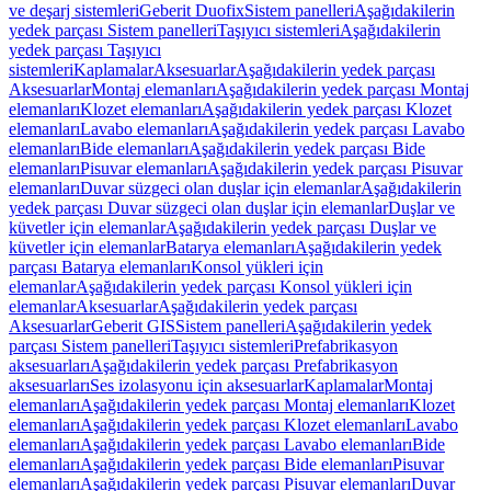
ve deşarj sistemleri
Geberit Duofix
Sistem panelleri
Aşağıdakilerin
yedek parçası Sistem panelleri
Taşıyıcı sistemleri
Aşağıdakilerin
yedek parçası Taşıyıcı
sistemleri
Kaplamalar
Aksesuarlar
Aşağıdakilerin yedek parçası
Aksesuarlar
Montaj elemanları
Aşağıdakilerin yedek parçası Montaj
elemanları
Klozet elemanları
Aşağıdakilerin yedek parçası Klozet
elemanları
Lavabo elemanları
Aşağıdakilerin yedek parçası Lavabo
elemanları
Bide elemanları
Aşağıdakilerin yedek parçası Bide
elemanları
Pisuvar elemanları
Aşağıdakilerin yedek parçası Pisuvar
elemanları
Duvar süzgeci olan duşlar için elemanlar
Aşağıdakilerin
yedek parçası Duvar süzgeci olan duşlar için elemanlar
Duşlar ve
küvetler için elemanlar
Aşağıdakilerin yedek parçası Duşlar ve
küvetler için elemanlar
Batarya elemanları
Aşağıdakilerin yedek
parçası Batarya elemanları
Konsol yükleri için
elemanlar
Aşağıdakilerin yedek parçası Konsol yükleri için
elemanlar
Aksesuarlar
Aşağıdakilerin yedek parçası
Aksesuarlar
Geberit GIS
Sistem panelleri
Aşağıdakilerin yedek
parçası Sistem panelleri
Taşıyıcı sistemleri
Prefabrikasyon
aksesuarları
Aşağıdakilerin yedek parçası Prefabrikasyon
aksesuarları
Ses izolasyonu için aksesuarlar
Kaplamalar
Montaj
elemanları
Aşağıdakilerin yedek parçası Montaj elemanları
Klozet
elemanları
Aşağıdakilerin yedek parçası Klozet elemanları
Lavabo
elemanları
Aşağıdakilerin yedek parçası Lavabo elemanları
Bide
elemanları
Aşağıdakilerin yedek parçası Bide elemanları
Pisuvar
elemanları
Aşağıdakilerin yedek parçası Pisuvar elemanları
Duvar