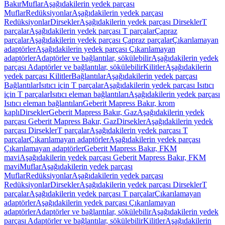
Bakır
Muflar
Aşağıdakilerin yedek parçası
Muflar
Redüksiyonlar
Aşağıdakilerin yedek parçası
Redüksiyonlar
Dirsekler
Aşağıdakilerin yedek parçası Dirsekler
T
parçalar
Aşağıdakilerin yedek parçası T parçalar
Çapraz
parçalar
Aşağıdakilerin yedek parçası Çapraz parçalar
Çıkarılamayan
adaptörler
Aşağıdakilerin yedek parçası Çıkarılamayan
adaptörler
Adaptörler ve bağlantılar, sökülebilir
Aşağıdakilerin yedek
parçası Adaptörler ve bağlantılar, sökülebilir
Kilitler
Aşağıdakilerin
yedek parçası Kilitler
Bağlantılar
Aşağıdakilerin yedek parçası
Bağlantılar
Isıtıcı için T parçalar
Aşağıdakilerin yedek parçası Isıtıcı
için T parçalar
Isıtıcı eleman bağlantıları
Aşağıdakilerin yedek parçası
Isıtıcı eleman bağlantıları
Geberit Mapress Bakır, krom
kaplı
Dirsekler
Geberit Mapress Bakır, Gaz
Aşağıdakilerin yedek
parçası Geberit Mapress Bakır, Gaz
Dirsekler
Aşağıdakilerin yedek
parçası Dirsekler
T parçalar
Aşağıdakilerin yedek parçası T
parçalar
Çıkarılamayan adaptörler
Aşağıdakilerin yedek parçası
Çıkarılamayan adaptörler
Geberit Mapress Bakır, FKM
mavi
Aşağıdakilerin yedek parçası Geberit Mapress Bakır, FKM
mavi
Muflar
Aşağıdakilerin yedek parçası
Muflar
Redüksiyonlar
Aşağıdakilerin yedek parçası
Redüksiyonlar
Dirsekler
Aşağıdakilerin yedek parçası Dirsekler
T
parçalar
Aşağıdakilerin yedek parçası T parçalar
Çıkarılamayan
adaptörler
Aşağıdakilerin yedek parçası Çıkarılamayan
adaptörler
Adaptörler ve bağlantılar, sökülebilir
Aşağıdakilerin yedek
parçası Adaptörler ve bağlantılar, sökülebilir
Kilitler
Aşağıdakilerin