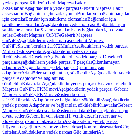
yedek parçası Kilitler
Geberit Mapress Bakır
aksesuarları
Aşağıdakilerin yedek parçası Geberit Mapress Bakır
aksesuarları
Bağlantılar için izolasyonlar
Borular ve bağlantı parçaları
için contalar
Borular için sabitleme elemanları
Bağlantılar için
sabitleme elemanları
Aşağıdakilerin yedek parçası Bağlantılar için
sabitleme elemanları
Sistem contaları
Flanş bağlantıları için cıvata
setleri
Geberit Mapress CuNiFe
Geberit Mapress
CuNiFe
Aşağıdakilerin yedek parçası Geberit Mapress
CuNiFe
Sistem boruları 2.1972
Muflar
Aşağıdakilerin yedek parçası
Muflar
Redüksiyonlar
Aşağıdakilerin yedek parçası
Redüksiyonlar
Dirsekler
Aşağıdakilerin yedek parçası Dirsekler
T
parçalar
Aşağıdakilerin yedek parçası T parçalar
Çıkarılamayan
adaptörler
Aşağıdakilerin yedek parçası Çıkarılamayan
adaptörler
Adaptörler ve bağlantılar, sökülebilir
Aşağıdakilerin yedek
parçası Adaptörler ve bağlantılar,
sökülebilir
Kılavuzlar
Aşağıdakilerin yedek parçası Kılavuzlar
Geberit
Mapress CuNiFe, FKM mavi
Aşağıdakilerin yedek parçası Geberit
Mapress CuNiFe, FKM mavi
Sistem boruları
2.1972
Dirsekler
Adaptörler ve bağlantılar, sökülebilir
Aşağıdakilerin
yedek parçası Adaptörler ve bağlantılar, sökülebilir
Kılavuzlar
Geberit
Mapress CuNiFe aksesuarları
Sistem contaları
Flanş bağlantıları için
cıvata setleri
Geberit hijyen sistemi
Hijyenik deşarjlı rezervuar ve
klozet deşarj kontrol aksesuarları
Aşağıdakilerin yedek parçası
Hijyenik deşarjlı rezervuar ve klozet deşarj kontrol aksesuarları
Güç
üniteleri
Aşağıdakilerin yedek parçası Güç üniteleri
Ağ