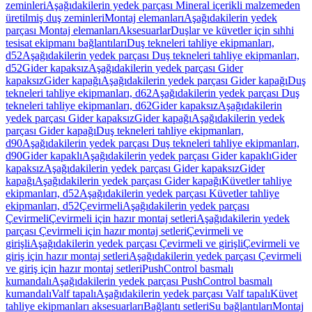
zeminleri
Aşağıdakilerin yedek parçası Mineral içerikli malzemeden
üretilmiş duş zeminleri
Montaj elemanları
Aşağıdakilerin yedek
parçası Montaj elemanları
Aksesuarlar
Duşlar ve küvetler için sıhhi
tesisat ekipmanı bağlantıları
Duş tekneleri tahliye ekipmanları,
d52
Aşağıdakilerin yedek parçası Duş tekneleri tahliye ekipmanları,
d52
Gider kapaksız
Aşağıdakilerin yedek parçası Gider
kapaksız
Gider kapağı
Aşağıdakilerin yedek parçası Gider kapağı
Duş
tekneleri tahliye ekipmanları, d62
Aşağıdakilerin yedek parçası Duş
tekneleri tahliye ekipmanları, d62
Gider kapaksız
Aşağıdakilerin
yedek parçası Gider kapaksız
Gider kapağı
Aşağıdakilerin yedek
parçası Gider kapağı
Duş tekneleri tahliye ekipmanları,
d90
Aşağıdakilerin yedek parçası Duş tekneleri tahliye ekipmanları,
d90
Gider kapaklı
Aşağıdakilerin yedek parçası Gider kapaklı
Gider
kapaksız
Aşağıdakilerin yedek parçası Gider kapaksız
Gider
kapağı
Aşağıdakilerin yedek parçası Gider kapağı
Küvetler tahliye
ekipmanları, d52
Aşağıdakilerin yedek parçası Küvetler tahliye
ekipmanları, d52
Çevirmeli
Aşağıdakilerin yedek parçası
Çevirmeli
Çevirmeli için hazır montaj setleri
Aşağıdakilerin yedek
parçası Çevirmeli için hazır montaj setleri
Çevirmeli ve
girişli
Aşağıdakilerin yedek parçası Çevirmeli ve girişli
Çevirmeli ve
giriş için hazır montaj setleri
Aşağıdakilerin yedek parçası Çevirmeli
ve giriş için hazır montaj setleri
PushControl basmalı
kumandalı
Aşağıdakilerin yedek parçası PushControl basmalı
kumandalı
Valf tapalı
Aşağıdakilerin yedek parçası Valf tapalı
Küvet
tahliye ekipmanları aksesuarları
Bağlantı setleri
Su bağlantıları
Montaj