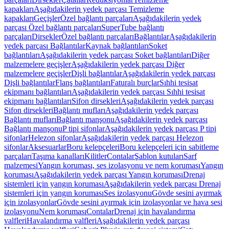
kapakları
Aşağıdakilerin yedek parçası Temizleme
kapakları
Geçişler
Özel bağlantı parçaları
Aşağıdakilerin yedek
parçası Özel bağlantı parçaları
SuperTube bağlantı
parçaları
Dirsekler
Özel bağlantı parçaları
Bağlantılar
Aşağıdakilerin
yedek parçası Bağlantılar
Kaynak bağlantıları
Soket
bağlantıları
Aşağıdakilerin yedek parçası Soket bağlantıları
Diğer
malzemelere geçişler
Aşağıdakilerin yedek parçası Diğer
malzemelere geçişler
Dişli bağlantılar
Aşağıdakilerin yedek parçası
Dişli bağlantılar
Flanş bağlantıları
Faturalı burçlar
Sıhhi tesisat
ekipmanı bağlantıları
Aşağıdakilerin yedek parçası Sıhhi tesisat
ekipmanı bağlantıları
Sifon dirsekleri
Aşağıdakilerin yedek parçası
Sifon dirsekleri
Bağlantı mufları
Aşağıdakilerin yedek parçası
Bağlantı mufları
Bağlantı manşonu
Aşağıdakilerin yedek parçası
Bağlantı manşonu
P tipi sifonlar
Aşağıdakilerin yedek parçası P tipi
sifonlar
Helezon sifonlar
Aşağıdakilerin yedek parçası Helezon
sifonlar
Aksesuarlar
Boru kelepçeleri
Boru kelepçeleri için sabitleme
parçaları
Taşıma kanalları
Kilitler
Contalar
Şablon kutuları
Sarf
malzemesi
Yangın koruması, ses izolasyonu ve nem koruması
Yangın
koruması
Aşağıdakilerin yedek parçası Yangın koruması
Drenaj
sistemleri için yangın koruması
Aşağıdakilerin yedek parçası Drenaj
sistemleri için yangın koruması
Ses izolasyonu
Gövde sesini ayırmak
için izolasyonlar
Gövde sesini ayırmak için izolasyonlar ve hava sesi
izolasyonu
Nem koruması
Contalar
Drenaj için havalandırma
valfleri
Havalandırma valfleri
Aşağıdakilerin yedek parçası