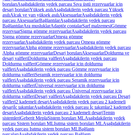
boruları
Aşağıdakilerin yedek parçası Sıva üstü rezervuarlar için
deşarj boruları
Yüksek asılı
Aşağıdakilerin yedek parçası Yüksek
asılı
Alçak ve yarı yüksek asılı
Aksesuarlar
Aşağıdakilerin yedek
parçası Aksesuarlar
Bağlantılar
Aşağıdakilerin yedek parçası
Bağlantılar
Ara musluklar
Adaptör contalar
Sarf malzemesi
Gömme
rezervuar
Sigma gömme rezervuarlar
Aşağıdakilerin yedek parçası
Sigma gömme rezervuarlar
Omega gömme
rezervuarlar
Aşağıdakilerin yedek parçası Omega gömme
rezervuarlar
Alpha gömme rezervuarlar
Aşağıdakilerin yedek parçası
Alpha gömme rezervuarlar
Deşarj boruları
Aksesuarlar
Doldurma ve
deşarj valfleri
Doldurma valfleri
Aşağıdakilerin yedek parçası
Doldurma valfleri
Gömme rezervuarlar için doldurma
valfleri
Aşağıdakilerin yedek parçası Gömme rezervuarlar için
doldurma valfleri
Seramik rezervuarlar için doldurma
valfleri
Aşağıdakilerin yedek parçası Seramik rezervuarlar için
doldurma valfleri
Üniversal rezervuarlar için doldurma
valfleri
Aşağıdakilerin yedek parçası Üniversal rezervuarlar için
doldurma valfleri
Deşarj valfleri
Aşağıdakilerin yedek parçası Deşarj
valfleri
2 kademeli deşarj
Aşağıdakilerin yedek parçası 2 kademeli
deşarj
İç takımlar
Aşağıdakilerin yedek parçası İç takımlar
2 kademeli
deşarj
Aşağıdakilerin yedek parçası 2 kademeli deşarj
Temin
sistemleri
Geberit Mepla
Sistem boruları ML
Aşağıdakilerin yedek
parçası Sistem boruları ML
Isıtma sistem boruları ML
Aşağıdakilerin
yedek parçası Isıtma sistem boruları ML
Bağlantı
parçaları
Aşağıdakilerin yedek parçası Bağlantı