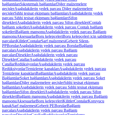
bağlantıları
Sıkıştırmalı bağlantılar
Diğer malzemelere
geçişler
Aşağıdakilerin yedek parçası Diğer malzemelere
geçişler
Sıhhi tesisat ekipmanı bağlantıları
Aşağıdakilerin yedek
parçası Sıhhi tesisat ekipmanı bağlantıları
Sifon
dirsekleri
Aşağıdakilerin yedek parçası Sifon dirsekleri
Contalı
bağlantı soketleri
Aşağıdakilerin yedek parçası Contalı bağlantı
soketleri
Bağlantı manşonu
Aşağıdakilerin yedek parçası Bağlantı
manşonu
Aksesuarlar
Boru kelepçeleri
Boru kelepçeleri için sabitleme
parçaları
Kilitler
Contalar
Sarf malzemesi
Geberit Silent-
PP
Borular
Aşağıdakilerin yedek parçası Borular
Bağlantı
parçaları
Aşağıdakilerin yedek parçası Bağlantı
parçaları
Dirsekler
Aşağıdakilerin yedek parçası
Dirsekler
Çatallar
Aşağıdakilerin yedek parçası
Çatallar
Redüksiyonlar
Aşağıdakilerin yedek parçası
Redüksiyonlar
Temizleme kapakları
Aşağıdakilerin yedek parçası
Temizleme kapakları
Bağlantılar
Aşağıdakilerin yedek parçası
Bağlantılar
Soket bağlantıları
Aşağıdakilerin yedek parçası Soket
bağlantıları
Diğer malzemelere geçişler
Sıhhi tesisat ekipmanı
bağlantıları
Aşağıdakilerin yedek parçası Sıhhi tesisat ekipmanı
bağlantıları
Sifon dirsekleri
Aşağıdakilerin yedek parçası Sifon
dirsekleri
Bağlantı manşonu
Aşağıdakilerin yedek parçası Bağlantı
manşonu
Aksesuarlar
Boru kelepçeleri
Kilitler
Contalar
Koruyucu
kapak
Sarf malzemesi
Geberit PE
Borular
Bağlantı
parçaları
Aşağıdakilerin yedek parçası Bağlantı
parçaları
Dirsekler
Çatallar
Redüksiyonlar
Temizleme