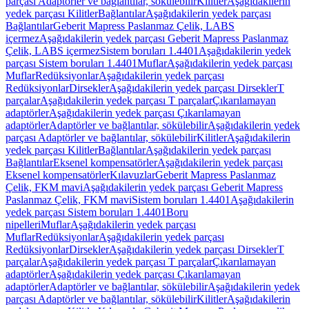
parçası Adaptörler ve bağlantılar, sökülebilir
Kilitler
Aşağıdakilerin
yedek parçası Kilitler
Bağlantılar
Aşağıdakilerin yedek parçası
Bağlantılar
Geberit Mapress Paslanmaz Çelik, LABS
içermez
Aşağıdakilerin yedek parçası Geberit Mapress Paslanmaz
Çelik, LABS içermez
Sistem boruları 1.4401
Aşağıdakilerin yedek
parçası Sistem boruları 1.4401
Muflar
Aşağıdakilerin yedek parçası
Muflar
Redüksiyonlar
Aşağıdakilerin yedek parçası
Redüksiyonlar
Dirsekler
Aşağıdakilerin yedek parçası Dirsekler
T
parçalar
Aşağıdakilerin yedek parçası T parçalar
Çıkarılamayan
adaptörler
Aşağıdakilerin yedek parçası Çıkarılamayan
adaptörler
Adaptörler ve bağlantılar, sökülebilir
Aşağıdakilerin yedek
parçası Adaptörler ve bağlantılar, sökülebilir
Kilitler
Aşağıdakilerin
yedek parçası Kilitler
Bağlantılar
Aşağıdakilerin yedek parçası
Bağlantılar
Eksenel kompensatörler
Aşağıdakilerin yedek parçası
Eksenel kompensatörler
Kılavuzlar
Geberit Mapress Paslanmaz
Çelik, FKM mavi
Aşağıdakilerin yedek parçası Geberit Mapress
Paslanmaz Çelik, FKM mavi
Sistem boruları 1.4401
Aşağıdakilerin
yedek parçası Sistem boruları 1.4401
Boru
nipelleri
Muflar
Aşağıdakilerin yedek parçası
Muflar
Redüksiyonlar
Aşağıdakilerin yedek parçası
Redüksiyonlar
Dirsekler
Aşağıdakilerin yedek parçası Dirsekler
T
parçalar
Aşağıdakilerin yedek parçası T parçalar
Çıkarılamayan
adaptörler
Aşağıdakilerin yedek parçası Çıkarılamayan
adaptörler
Adaptörler ve bağlantılar, sökülebilir
Aşağıdakilerin yedek
parçası Adaptörler ve bağlantılar, sökülebilir
Kilitler
Aşağıdakilerin