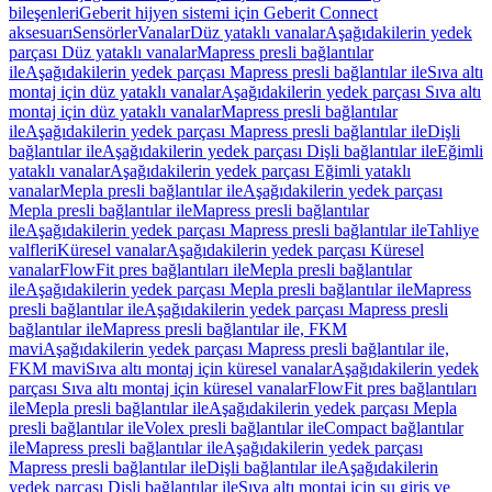
bileşenleri
Geberit hijyen sistemi için Geberit Connect
aksesuarı
Sensörler
Vanalar
Düz yataklı vanalar
Aşağıdakilerin yedek
parçası Düz yataklı vanalar
Mapress presli bağlantılar
ile
Aşağıdakilerin yedek parçası Mapress presli bağlantılar ile
Sıva altı
montaj için düz yataklı vanalar
Aşağıdakilerin yedek parçası Sıva altı
montaj için düz yataklı vanalar
Mapress presli bağlantılar
ile
Aşağıdakilerin yedek parçası Mapress presli bağlantılar ile
Dişli
bağlantılar ile
Aşağıdakilerin yedek parçası Dişli bağlantılar ile
Eğimli
yataklı vanalar
Aşağıdakilerin yedek parçası Eğimli yataklı
vanalar
Mepla presli bağlantılar ile
Aşağıdakilerin yedek parçası
Mepla presli bağlantılar ile
Mapress presli bağlantılar
ile
Aşağıdakilerin yedek parçası Mapress presli bağlantılar ile
Tahliye
valfleri
Küresel vanalar
Aşağıdakilerin yedek parçası Küresel
vanalar
FlowFit pres bağlantıları ile
Mepla presli bağlantılar
ile
Aşağıdakilerin yedek parçası Mepla presli bağlantılar ile
Mapress
presli bağlantılar ile
Aşağıdakilerin yedek parçası Mapress presli
bağlantılar ile
Mapress presli bağlantılar ile, FKM
mavi
Aşağıdakilerin yedek parçası Mapress presli bağlantılar ile,
FKM mavi
Sıva altı montaj için küresel vanalar
Aşağıdakilerin yedek
parçası Sıva altı montaj için küresel vanalar
FlowFit pres bağlantıları
ile
Mepla presli bağlantılar ile
Aşağıdakilerin yedek parçası Mepla
presli bağlantılar ile
Volex presli bağlantılar ile
Compact bağlantılar
ile
Mapress presli bağlantılar ile
Aşağıdakilerin yedek parçası
Mapress presli bağlantılar ile
Dişli bağlantılar ile
Aşağıdakilerin
yedek parçası Dişli bağlantılar ile
Sıva altı montaj için su giriş ve