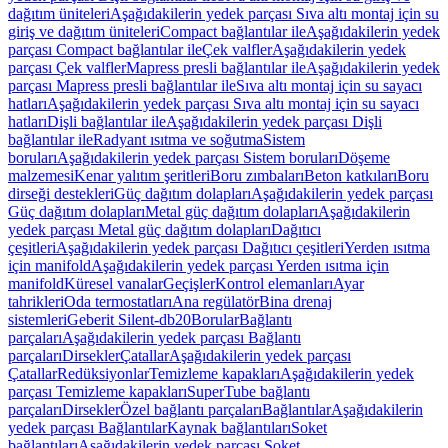
dağıtım üniteleri
Aşağıdakilerin yedek parçası Sıva altı montaj için su
giriş ve dağıtım üniteleri
Compact bağlantılar ile
Aşağıdakilerin yedek
parçası Compact bağlantılar ile
Çek valfler
Aşağıdakilerin yedek
parçası Çek valfler
Mapress presli bağlantılar ile
Aşağıdakilerin yedek
parçası Mapress presli bağlantılar ile
Sıva altı montaj için su sayacı
hatları
Aşağıdakilerin yedek parçası Sıva altı montaj için su sayacı
hatları
Dişli bağlantılar ile
Aşağıdakilerin yedek parçası Dişli
bağlantılar ile
Radyant ısıtma ve soğutma
Sistem
boruları
Aşağıdakilerin yedek parçası Sistem boruları
Döşeme
malzemesi
Kenar yalıtım şeritleri
Boru zımbaları
Beton katkıları
Boru
dirseği destekleri
Güç dağıtım dolapları
Aşağıdakilerin yedek parçası
Güç dağıtım dolapları
Metal güç dağıtım dolapları
Aşağıdakilerin
yedek parçası Metal güç dağıtım dolapları
Dağıtıcı
çeşitleri
Aşağıdakilerin yedek parçası Dağıtıcı çeşitleri
Yerden ısıtma
için manifold
Aşağıdakilerin yedek parçası Yerden ısıtma için
manifold
Küresel vanalar
Geçişler
Kontrol elemanları
Ayar
tahrikleri
Oda termostatları
Ana regülatör
Bina drenaj
sistemleri
Geberit Silent-db20
Borular
Bağlantı
parçaları
Aşağıdakilerin yedek parçası Bağlantı
parçaları
Dirsekler
Çatallar
Aşağıdakilerin yedek parçası
Çatallar
Redüksiyonlar
Temizleme kapakları
Aşağıdakilerin yedek
parçası Temizleme kapakları
SuperTube bağlantı
parçaları
Dirsekler
Özel bağlantı parçaları
Bağlantılar
Aşağıdakilerin
yedek parçası Bağlantılar
Kaynak bağlantıları
Soket
bağlantıları
Aşağıdakilerin yedek parçası Soket