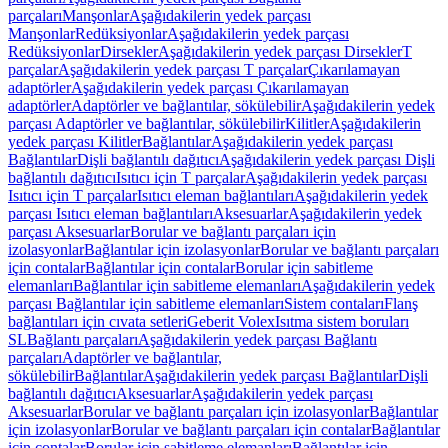
parçaları
Manşonlar
Aşağıdakilerin yedek parçası
Manşonlar
Redüksiyonlar
Aşağıdakilerin yedek parçası
Redüksiyonlar
Dirsekler
Aşağıdakilerin yedek parçası Dirsekler
T
parçalar
Aşağıdakilerin yedek parçası T parçalar
Çıkarılamayan
adaptörler
Aşağıdakilerin yedek parçası Çıkarılamayan
adaptörler
Adaptörler ve bağlantılar, sökülebilir
Aşağıdakilerin yedek
parçası Adaptörler ve bağlantılar, sökülebilir
Kilitler
Aşağıdakilerin
yedek parçası Kilitler
Bağlantılar
Aşağıdakilerin yedek parçası
Bağlantılar
Dişli bağlantılı dağıtıcı
Aşağıdakilerin yedek parçası Dişli
bağlantılı dağıtıcı
Isıtıcı için T parçalar
Aşağıdakilerin yedek parçası
Isıtıcı için T parçalar
Isıtıcı eleman bağlantıları
Aşağıdakilerin yedek
parçası Isıtıcı eleman bağlantıları
Aksesuarlar
Aşağıdakilerin yedek
parçası Aksesuarlar
Borular ve bağlantı parçaları için
izolasyonlar
Bağlantılar için izolasyonlar
Borular ve bağlantı parçaları
için contalar
Bağlantılar için contalar
Borular için sabitleme
elemanları
Bağlantılar için sabitleme elemanları
Aşağıdakilerin yedek
parçası Bağlantılar için sabitleme elemanları
Sistem contaları
Flanş
bağlantıları için cıvata setleri
Geberit Volex
Isıtma sistem boruları
SL
Bağlantı parçaları
Aşağıdakilerin yedek parçası Bağlantı
parçaları
Adaptörler ve bağlantılar,
sökülebilir
Bağlantılar
Aşağıdakilerin yedek parçası Bağlantılar
Dişli
bağlantılı dağıtıcı
Aksesuarlar
Aşağıdakilerin yedek parçası
Aksesuarlar
Borular ve bağlantı parçaları için izolasyonlar
Bağlantılar
için izolasyonlar
Borular ve bağlantı parçaları için contalar
Bağlantılar
için contalar
Borular için sabitleme elemanları
Bağlantılar için