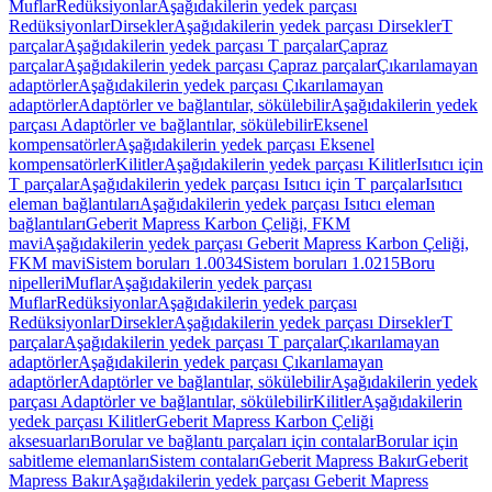
Muflar
Redüksiyonlar
Aşağıdakilerin yedek parçası
Redüksiyonlar
Dirsekler
Aşağıdakilerin yedek parçası Dirsekler
T
parçalar
Aşağıdakilerin yedek parçası T parçalar
Çapraz
parçalar
Aşağıdakilerin yedek parçası Çapraz parçalar
Çıkarılamayan
adaptörler
Aşağıdakilerin yedek parçası Çıkarılamayan
adaptörler
Adaptörler ve bağlantılar, sökülebilir
Aşağıdakilerin yedek
parçası Adaptörler ve bağlantılar, sökülebilir
Eksenel
kompensatörler
Aşağıdakilerin yedek parçası Eksenel
kompensatörler
Kilitler
Aşağıdakilerin yedek parçası Kilitler
Isıtıcı için
T parçalar
Aşağıdakilerin yedek parçası Isıtıcı için T parçalar
Isıtıcı
eleman bağlantıları
Aşağıdakilerin yedek parçası Isıtıcı eleman
bağlantıları
Geberit Mapress Karbon Çeliği, FKM
mavi
Aşağıdakilerin yedek parçası Geberit Mapress Karbon Çeliği,
FKM mavi
Sistem boruları 1.0034
Sistem boruları 1.0215
Boru
nipelleri
Muflar
Aşağıdakilerin yedek parçası
Muflar
Redüksiyonlar
Aşağıdakilerin yedek parçası
Redüksiyonlar
Dirsekler
Aşağıdakilerin yedek parçası Dirsekler
T
parçalar
Aşağıdakilerin yedek parçası T parçalar
Çıkarılamayan
adaptörler
Aşağıdakilerin yedek parçası Çıkarılamayan
adaptörler
Adaptörler ve bağlantılar, sökülebilir
Aşağıdakilerin yedek
parçası Adaptörler ve bağlantılar, sökülebilir
Kilitler
Aşağıdakilerin
yedek parçası Kilitler
Geberit Mapress Karbon Çeliği
aksesuarları
Borular ve bağlantı parçaları için contalar
Borular için
sabitleme elemanları
Sistem contaları
Geberit Mapress Bakır
Geberit
Mapress Bakır
Aşağıdakilerin yedek parçası Geberit Mapress