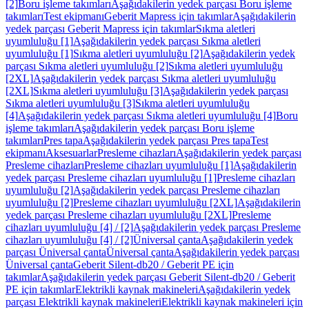
[2]
Boru işleme takımları
Aşağıdakilerin yedek parçası Boru işleme
takımları
Test ekipmanı
Geberit Mapress için takımlar
Aşağıdakilerin
yedek parçası Geberit Mapress için takımlar
Sıkma aletleri
uyumluluğu [1]
Aşağıdakilerin yedek parçası Sıkma aletleri
uyumluluğu [1]
Sıkma aletleri uyumluluğu [2]
Aşağıdakilerin yedek
parçası Sıkma aletleri uyumluluğu [2]
Sıkma aletleri uyumluluğu
[2XL]
Aşağıdakilerin yedek parçası Sıkma aletleri uyumluluğu
[2XL]
Sıkma aletleri uyumluluğu [3]
Aşağıdakilerin yedek parçası
Sıkma aletleri uyumluluğu [3]
Sıkma aletleri uyumluluğu
[4]
Aşağıdakilerin yedek parçası Sıkma aletleri uyumluluğu [4]
Boru
işleme takımları
Aşağıdakilerin yedek parçası Boru işleme
takımları
Pres tapa
Aşağıdakilerin yedek parçası Pres tapa
Test
ekipmanı
Aksesuarlar
Presleme cihazları
Aşağıdakilerin yedek parçası
Presleme cihazları
Presleme cihazları uyumluluğu [1]
Aşağıdakilerin
yedek parçası Presleme cihazları uyumluluğu [1]
Presleme cihazları
uyumluluğu [2]
Aşağıdakilerin yedek parçası Presleme cihazları
uyumluluğu [2]
Presleme cihazları uyumluluğu [2XL]
Aşağıdakilerin
yedek parçası Presleme cihazları uyumluluğu [2XL]
Presleme
cihazları uyumluluğu [4] / [2]
Aşağıdakilerin yedek parçası Presleme
cihazları uyumluluğu [4] / [2]
Üniversal çanta
Aşağıdakilerin yedek
parçası Üniversal çanta
Üniversal çanta
Aşağıdakilerin yedek parçası
Üniversal çanta
Geberit Silent-db20 / Geberit PE için
takımlar
Aşağıdakilerin yedek parçası Geberit Silent-db20 / Geberit
PE için takımlar
Elektrikli kaynak makineleri
Aşağıdakilerin yedek
parçası Elektrikli kaynak makineleri
Elektrikli kaynak makineleri için