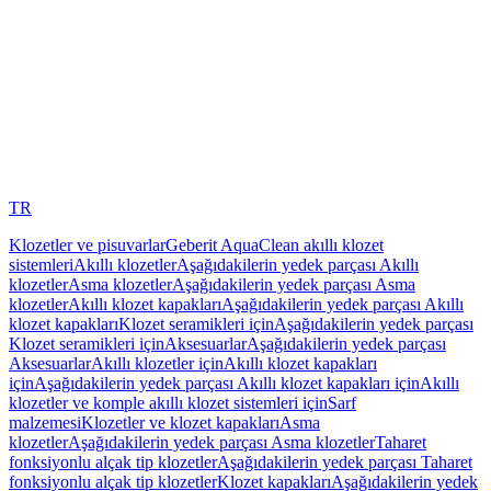
TR
Klozetler ve pisuvarlar
Geberit AquaClean akıllı klozet
sistemleri
Akıllı klozetler
Aşağıdakilerin yedek parçası Akıllı
klozetler
Asma klozetler
Aşağıdakilerin yedek parçası Asma
klozetler
Akıllı klozet kapakları
Aşağıdakilerin yedek parçası Akıllı
klozet kapakları
Klozet seramikleri için
Aşağıdakilerin yedek parçası
Klozet seramikleri için
Aksesuarlar
Aşağıdakilerin yedek parçası
Aksesuarlar
Akıllı klozetler için
Akıllı klozet kapakları
için
Aşağıdakilerin yedek parçası Akıllı klozet kapakları için
Akıllı
klozetler ve komple akıllı klozet sistemleri için
Sarf
malzemesi
Klozetler ve klozet kapakları
Asma
klozetler
Aşağıdakilerin yedek parçası Asma klozetler
Taharet
fonksiyonlu alçak tip klozetler
Aşağıdakilerin yedek parçası Taharet
fonksiyonlu alçak tip klozetler
Klozet kapakları
Aşağıdakilerin yedek