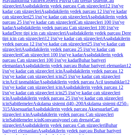
Havalandırma valfleri
Geberit Pluvia çatı drenaj sistemi
Çatı
süzgeçleri
Aşağıdakilerin yedek parçası Çatı süzgeçleri
12 l/sn'ye
kadar çatı süzgeçleri
Aşağıdakilerin yedek parçası 12 l/sn'ye kadar
çatı süzgeçleri
25 l/sn'ye kadar çatı süzgeçleri
Aşağıdakilerin yedek
parçası 25 l/sn'ye kadar çatı süzgeçleri
Çatı süzgeçleri 100 l/sn'ye
kadar
Aşağıdakilerin yedek parçası Çatı süzgeçleri 100 l/sn'ye
kadar
Dere tipi için çatı süzgeçleri
Aşağıdakilerin yedek parçası Dere
tipi için çatı süzgeçleri
12 l/sn'ye kadar çatı süzgeçleri
Aşağıdakilerin
yedek parçası 12 l/sn'ye kadar çatı süzgeçleri
25 l/sn'ye kadar çatı
süzgeçleri
Aşağıdakilerin yedek parçası 25 l/sn'ye kadar çatı
süzgeçleri
Çatı süzgeçleri 100 l/sn'ye kadar
Aşağıdakilerin yedek
parçası Çatı süzgeçleri 100 l/sn'ye kadar
Buhar bariyeri
elemanları
Aşağıdakilerin yedek parçası Buhar bariyeri elemanları
12
l/sn'ye kadar çatı süzgeçleri için
Aşağıdakilerin yedek parçası 12
l/sn'ye kadar çatı süzgeçleri için
25 l/sn'ye kadar çatı süzgeçleri
için
Acil taşmalıklar
Aşağıdakilerin yedek parçası Acil taşmalıklar
12
l/sn'ye kadar çatı süzgeçleri için
Aşağıdakilerin yedek parçası 12
l/sn'ye kadar çatı süzgeçleri için
25 l/sn'ye kadar çatı süzgeçleri
için
Aşağıdakilerin yedek parçası 25 l/sn'ye kadar çatı süzgeçleri
için
Sabitlemeler
Askılama sistemi d40–200
Askılama sistemi d250–
315
Aksesuarlar
Aşağıdakilerin yedek parçası Aksesuarlar
Çatı
süzgeçleri için
Aşağıdakilerin yedek parçası Çatı süzgeçleri
için
Sabitlemeler için
Konvansiyonel çatı drenajı
Çatı
süzgeçleri
Aşağıdakilerin yedek parçası Çatı süzgeçleri
Buhar
bariyeri elemanları
Aşağıdakilerin yedek parçası Buhar bariyeri