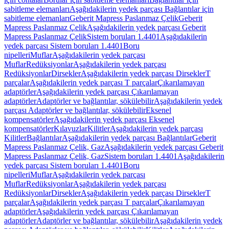
sabitleme elemanları
Aşağıdakilerin yedek parçası Bağlantılar için
sabitleme elemanları
Geberit Mapress Paslanmaz Çelik
Geberit
Mapress Paslanmaz Çelik
Aşağıdakilerin yedek parçası Geberit
Mapress Paslanmaz Çelik
Sistem boruları 1.4401
Aşağıdakilerin
yedek parçası Sistem boruları 1.4401
Boru
nipelleri
Muflar
Aşağıdakilerin yedek parçası
Muflar
Redüksiyonlar
Aşağıdakilerin yedek parçası
Redüksiyonlar
Dirsekler
Aşağıdakilerin yedek parçası Dirsekler
T
parçalar
Aşağıdakilerin yedek parçası T parçalar
Çıkarılamayan
adaptörler
Aşağıdakilerin yedek parçası Çıkarılamayan
adaptörler
Adaptörler ve bağlantılar, sökülebilir
Aşağıdakilerin yedek
parçası Adaptörler ve bağlantılar, sökülebilir
Eksenel
kompensatörler
Aşağıdakilerin yedek parçası Eksenel
kompensatörler
Kılavuzlar
Kilitler
Aşağıdakilerin yedek parçası
Kilitler
Bağlantılar
Aşağıdakilerin yedek parçası Bağlantılar
Geberit
Mapress Paslanmaz Çelik, Gaz
Aşağıdakilerin yedek parçası Geberit
Mapress Paslanmaz Çelik, Gaz
Sistem boruları 1.4401
Aşağıdakilerin
yedek parçası Sistem boruları 1.4401
Boru
nipelleri
Muflar
Aşağıdakilerin yedek parçası
Muflar
Redüksiyonlar
Aşağıdakilerin yedek parçası
Redüksiyonlar
Dirsekler
Aşağıdakilerin yedek parçası Dirsekler
T
parçalar
Aşağıdakilerin yedek parçası T parçalar
Çıkarılamayan
adaptörler
Aşağıdakilerin yedek parçası Çıkarılamayan
adaptörler
Adaptörler ve bağlantılar, sökülebilir
Aşağıdakilerin yedek