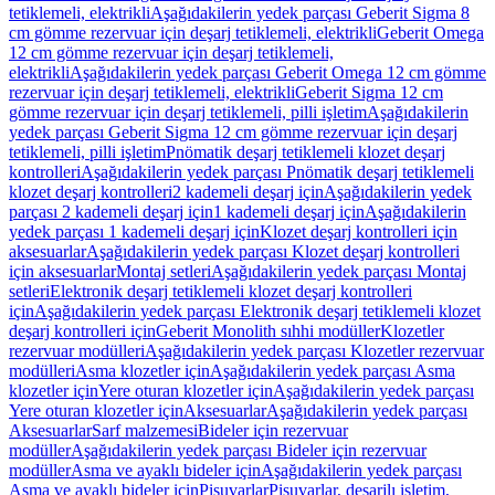
tetiklemeli, elektrikli
Aşağıdakilerin yedek parçası Geberit Sigma 8
cm gömme rezervuar için deşarj tetiklemeli, elektrikli
Geberit Omega
12 cm gömme rezervuar için deşarj tetiklemeli,
elektrikli
Aşağıdakilerin yedek parçası Geberit Omega 12 cm gömme
rezervuar için deşarj tetiklemeli, elektrikli
Geberit Sigma 12 cm
gömme rezervuar için deşarj tetiklemeli, pilli işletim
Aşağıdakilerin
yedek parçası Geberit Sigma 12 cm gömme rezervuar için deşarj
tetiklemeli, pilli işletim
Pnömatik deşarj tetiklemeli klozet deşarj
kontrolleri
Aşağıdakilerin yedek parçası Pnömatik deşarj tetiklemeli
klozet deşarj kontrolleri
2 kademeli deşarj için
Aşağıdakilerin yedek
parçası 2 kademeli deşarj için
1 kademeli deşarj için
Aşağıdakilerin
yedek parçası 1 kademeli deşarj için
Klozet deşarj kontrolleri için
aksesuarlar
Aşağıdakilerin yedek parçası Klozet deşarj kontrolleri
için aksesuarlar
Montaj setleri
Aşağıdakilerin yedek parçası Montaj
setleri
Elektronik deşarj tetiklemeli klozet deşarj kontrolleri
için
Aşağıdakilerin yedek parçası Elektronik deşarj tetiklemeli klozet
deşarj kontrolleri için
Geberit Monolith sıhhi modüller
Klozetler
rezervuar modülleri
Aşağıdakilerin yedek parçası Klozetler rezervuar
modülleri
Asma klozetler için
Aşağıdakilerin yedek parçası Asma
klozetler için
Yere oturan klozetler için
Aşağıdakilerin yedek parçası
Yere oturan klozetler için
Aksesuarlar
Aşağıdakilerin yedek parçası
Aksesuarlar
Sarf malzemesi
Bideler için rezervuar
modüller
Aşağıdakilerin yedek parçası Bideler için rezervuar
modüller
Asma ve ayaklı bideler için
Aşağıdakilerin yedek parçası
Asma ve ayaklı bideler için
Pisuvarlar
Pisuvarlar, deşarjlı işletim,