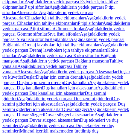
ekipmanları
Aşağıdakilerin yedek parçası Eviyeler için tahliye
ekipmanları
P tipi sifonlar
Aşağıdakilerin yedek parçası P tipi
sifonlar
Aksesuarlar
Aşağıdakilerin yedek parçası
Aksesuarlar
Cihazlar için tahliye ekipmanları
Aşağıdakilerin yedek
parçası Cihazlar için tahliye ekipmanları
P tipi sifonlar
Aşağıdakilerin
yedek parçası P tipi sifonlar
Gömme sifonlar
Aşağıdakilerin yedek
parçası Gömme sifonlar
Sıva üstü sifonlar
Aşağıdakilerin yedek
parçası Sıva üstü sifonlar
Bağlantılar
Aşağıdakilerin yedek parçası
Bağlantılar
Drenaj lavaboları için tahliye ekipmanları
Aşağıdakilerin
yedek parçası Drenaj lavaboları için tahliye ekipmanları
Koku
sifonları
Aşağıdakilerin yedek parçası Koku sifonları
Bağlantı
manşonu
Aşağıdakilerin yedek parçası Bağlantı manşonu
Tahliye
vanaları
Aşağıdakilerin yedek parçası Tahliye
vanaları
Aksesuarlar
Aşağıdakilerin yedek parçası Aksesuarlar
Duşlar
ve küvetler
Duşlar
Duşlar için zemin drenajı
Aşağıdakilerin yedek
parçası Duşlar için zemin drenajı
Duş kanalları
Aşağıdakilerin yedek
parçası Duş kanalları
Duş kanalları için aksesuarlar
Aşağıdakilerin
yedek parçası Duş kanalları için aksesuarlar
Duş zemini
giderleri
Aşağıdakilerin yedek parçası Duş zemini giderleri
Duş
zemini giderleri için aksesuarlar
Aşağıdakilerin yedek parçası Duş
zemini giderleri için aksesuarlar
Duvar süzgeci
Aşağıdakilerin yedek
parçası Duvar süzgeci
Duvar süzgeci aksesuarları
Aşağıdakilerin
yedek parçası Duvar süzgeci aksesuarları
Duş tekneleri ve duş
zeminleri
Aşağıdakilerin yedek parçası Duş tekneleri ve duş
zeminleri
Mineral içerikli malzemeden üretilmiş duş