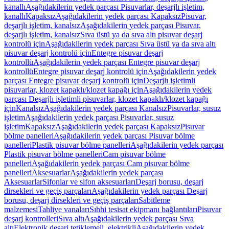
kanallı
Aşağıdakilerin yedek parçası Pisuvarlar, deşarjlı işletim,
kanallı
Kapaksız
Aşağıdakilerin yedek parçası Kapaksız
Pisuvar,
deşarjlı işletim, kanalsız
Aşağıdakilerin yedek parçası Pisuvar,
deşarjlı işletim, kanalsız
Sıva üstü ya da sıva altı pisuvar deşarj
kontrolü için
Aşağıdakilerin yedek parçası Sıva üstü ya da sıva altı
pisuvar deşarj kontrolü için
Entegre pisuvar deşarj
kontrollü
Aşağıdakilerin yedek parçası Entegre pisuvar deşarj
kontrollü
Entegre pisuvar deşarj kontrolü için
Aşağıdakilerin yedek
parçası Entegre pisuvar deşarj kontrolü için
Deşarjlı işletimli
pisuvarlar, klozet kapaklı/klozet kapağı için
Aşağıdakilerin yedek
parçası Deşarjlı işletimli pisuvarlar, klozet kapaklı/klozet kapağı
için
Kanalsız
Aşağıdakilerin yedek parçası Kanalsız
Pisuvarlar, susuz
işletim
Aşağıdakilerin yedek parçası Pisuvarlar, susuz
işletim
Kapaksız
Aşağıdakilerin yedek parçası Kapaksız
Pisuvar
bölme panelleri
Aşağıdakilerin yedek parçası Pisuvar bölme
panelleri
Plastik pisuvar bölme panelleri
Aşağıdakilerin yedek parçası
Plastik pisuvar bölme panelleri
Cam pisuvar bölme
panelleri
Aşağıdakilerin yedek parçası Cam pisuvar bölme
panelleri
Aksesuarlar
Aşağıdakilerin yedek parçası
Aksesuarlar
Sifonlar ve sifon aksesuarları
Deşarj borusu, deşarj
dirsekleri ve geçiş parçaları
Aşağıdakilerin yedek parçası Deşarj
borusu, deşarj dirsekleri ve geçiş parçaları
Sabitleme
malzemesi
Tahliye vanaları
Sıhhi tesisat ekipmanı bağlantıları
Pisuvar
deşarj kontrolleri
Sıva altı
Aşağıdakilerin yedek parçası Sıva
altı
Elektronik deşarj tetiklemeli, elektrikli
Aşağıdakilerin yedek