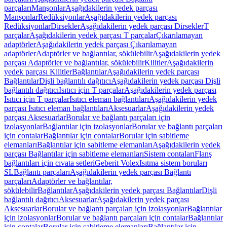
parçaları
Manşonlar
Aşağıdakilerin yedek parçası
Manşonlar
Redüksiyonlar
Aşağıdakilerin yedek parçası
Redüksiyonlar
Dirsekler
Aşağıdakilerin yedek parçası Dirsekler
T
parçalar
Aşağıdakilerin yedek parçası T parçalar
Çıkarılamayan
adaptörler
Aşağıdakilerin yedek parçası Çıkarılamayan
adaptörler
Adaptörler ve bağlantılar, sökülebilir
Aşağıdakilerin yedek
parçası Adaptörler ve bağlantılar, sökülebilir
Kilitler
Aşağıdakilerin
yedek parçası Kilitler
Bağlantılar
Aşağıdakilerin yedek parçası
Bağlantılar
Dişli bağlantılı dağıtıcı
Aşağıdakilerin yedek parçası Dişli
bağlantılı dağıtıcı
Isıtıcı için T parçalar
Aşağıdakilerin yedek parçası
Isıtıcı için T parçalar
Isıtıcı eleman bağlantıları
Aşağıdakilerin yedek
parçası Isıtıcı eleman bağlantıları
Aksesuarlar
Aşağıdakilerin yedek
parçası Aksesuarlar
Borular ve bağlantı parçaları için
izolasyonlar
Bağlantılar için izolasyonlar
Borular ve bağlantı parçaları
için contalar
Bağlantılar için contalar
Borular için sabitleme
elemanları
Bağlantılar için sabitleme elemanları
Aşağıdakilerin yedek
parçası Bağlantılar için sabitleme elemanları
Sistem contaları
Flanş
bağlantıları için cıvata setleri
Geberit Volex
Isıtma sistem boruları
SL
Bağlantı parçaları
Aşağıdakilerin yedek parçası Bağlantı
parçaları
Adaptörler ve bağlantılar,
sökülebilir
Bağlantılar
Aşağıdakilerin yedek parçası Bağlantılar
Dişli
bağlantılı dağıtıcı
Aksesuarlar
Aşağıdakilerin yedek parçası
Aksesuarlar
Borular ve bağlantı parçaları için izolasyonlar
Bağlantılar
için izolasyonlar
Borular ve bağlantı parçaları için contalar
Bağlantılar
için contalar
Borular için sabitleme elemanları
Bağlantılar için