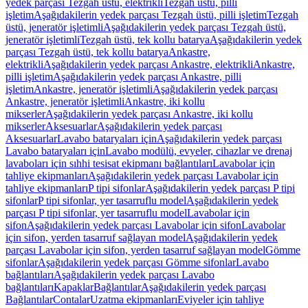
yedek parçası Tezgah üstü, elektrikli
Tezgah üstü, pilli
işletim
Aşağıdakilerin yedek parçası Tezgah üstü, pilli işletim
Tezgah
üstü, jeneratör işletimli
Aşağıdakilerin yedek parçası Tezgah üstü,
jeneratör işletimli
Tezgah üstü, tek kollu batarya
Aşağıdakilerin yedek
parçası Tezgah üstü, tek kollu batarya
Ankastre,
elektrikli
Aşağıdakilerin yedek parçası Ankastre, elektrikli
Ankastre,
pilli işletim
Aşağıdakilerin yedek parçası Ankastre, pilli
işletim
Ankastre, jeneratör işletimli
Aşağıdakilerin yedek parçası
Ankastre, jeneratör işletimli
Ankastre, iki kollu
mikserler
Aşağıdakilerin yedek parçası Ankastre, iki kollu
mikserler
Aksesuarlar
Aşağıdakilerin yedek parçası
Aksesuarlar
Lavabo bataryaları için
Aşağıdakilerin yedek parçası
Lavabo bataryaları için
Lavabo modülü, evyeler, cihazlar ve drenaj
lavaboları için sıhhi tesisat ekipmanı bağlantıları
Lavabolar için
tahliye ekipmanları
Aşağıdakilerin yedek parçası Lavabolar için
tahliye ekipmanları
P tipi sifonlar
Aşağıdakilerin yedek parçası P tipi
sifonlar
P tipi sifonlar, yer tasarruflu model
Aşağıdakilerin yedek
parçası P tipi sifonlar, yer tasarruflu model
Lavabolar için
sifon
Aşağıdakilerin yedek parçası Lavabolar için sifon
Lavabolar
için sifon, yerden tasarruf sağlayan model
Aşağıdakilerin yedek
parçası Lavabolar için sifon, yerden tasarruf sağlayan model
Gömme
sifonlar
Aşağıdakilerin yedek parçası Gömme sifonlar
Lavabo
bağlantıları
Aşağıdakilerin yedek parçası Lavabo
bağlantıları
Kapaklar
Bağlantılar
Aşağıdakilerin yedek parçası
Bağlantılar
Contalar
Uzatma ekipmanları
Eviyeler için tahliye