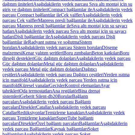
dağıtım üniteleri
Aşağıdakilerin yedek parçası Sıva altı montaj için su
giriş ve dağıtım üniteleri
Compact bağlantılar ile
Aşağıdakilerin yedek
parçası Compact bağlantılar ile
Çek valfler
Aşağıdakilerin yedek
parçası Çek valfler
Mapress presli bağlantılar ile
Aşağıdakilerin yedek
parçası Mapress presli bağlantılar ile
Sıva altı montaj için su sayacı
hatları
Aşağıdakilerin yedek parçası Sıva altı montaj için su sayacı
hatları
Dişli bağlantılar ile
Aşağıdakilerin yedek parçası Dişli
bağlantılar ile
Radyant ısıtma ve soğutma
Sistem
boruları
Aşağıdakilerin yedek parçası Sistem boruları
Döşeme
malzemesi
Kenar yalıtım şeritleri
Boru zımbaları
Beton katkıları
Boru
dirseği destekleri
Güç dağıtım dolapları
Aşağıdakilerin yedek parçası
Güç dağıtım dolapları
Metal güç dağıtım dolapları
Aşağıdakilerin
yedek parçası Metal güç dağıtım dolapları
Dağıtıcı
çeşitleri
Aşağıdakilerin yedek parçası Dağıtıcı çeşitleri
Yerden ısıtma
için manifold
Aşağıdakilerin yedek parçası Yerden ısıtma için
manifold
Küresel vanalar
Geçişler
Kontrol elemanları
Ayar
tahrikleri
Oda termostatları
Ana regülatör
Bina drenaj
sistemleri
Geberit Silent-db20
Borular
Bağlantı
parçaları
Aşağıdakilerin yedek parçası Bağlantı
parçaları
Dirsekler
Çatallar
Aşağıdakilerin yedek parçası
Çatallar
Redüksiyonlar
Temizleme kapakları
Aşağıdakilerin yedek
parçası Temizleme kapakları
SuperTube bağlantı
parçaları
Dirsekler
Özel bağlantı parçaları
Bağlantılar
Aşağıdakilerin
yedek parçası Bağlantılar
Kaynak bağlantıları
Soket
bağlantıları
Aşağıdakilerin yedek parçası Soket