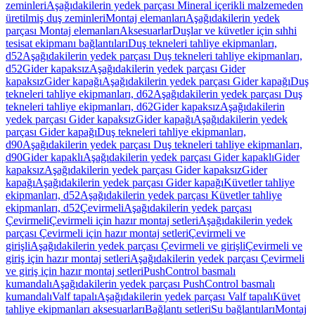
zeminleri
Aşağıdakilerin yedek parçası Mineral içerikli malzemeden
üretilmiş duş zeminleri
Montaj elemanları
Aşağıdakilerin yedek
parçası Montaj elemanları
Aksesuarlar
Duşlar ve küvetler için sıhhi
tesisat ekipmanı bağlantıları
Duş tekneleri tahliye ekipmanları,
d52
Aşağıdakilerin yedek parçası Duş tekneleri tahliye ekipmanları,
d52
Gider kapaksız
Aşağıdakilerin yedek parçası Gider
kapaksız
Gider kapağı
Aşağıdakilerin yedek parçası Gider kapağı
Duş
tekneleri tahliye ekipmanları, d62
Aşağıdakilerin yedek parçası Duş
tekneleri tahliye ekipmanları, d62
Gider kapaksız
Aşağıdakilerin
yedek parçası Gider kapaksız
Gider kapağı
Aşağıdakilerin yedek
parçası Gider kapağı
Duş tekneleri tahliye ekipmanları,
d90
Aşağıdakilerin yedek parçası Duş tekneleri tahliye ekipmanları,
d90
Gider kapaklı
Aşağıdakilerin yedek parçası Gider kapaklı
Gider
kapaksız
Aşağıdakilerin yedek parçası Gider kapaksız
Gider
kapağı
Aşağıdakilerin yedek parçası Gider kapağı
Küvetler tahliye
ekipmanları, d52
Aşağıdakilerin yedek parçası Küvetler tahliye
ekipmanları, d52
Çevirmeli
Aşağıdakilerin yedek parçası
Çevirmeli
Çevirmeli için hazır montaj setleri
Aşağıdakilerin yedek
parçası Çevirmeli için hazır montaj setleri
Çevirmeli ve
girişli
Aşağıdakilerin yedek parçası Çevirmeli ve girişli
Çevirmeli ve
giriş için hazır montaj setleri
Aşağıdakilerin yedek parçası Çevirmeli
ve giriş için hazır montaj setleri
PushControl basmalı
kumandalı
Aşağıdakilerin yedek parçası PushControl basmalı
kumandalı
Valf tapalı
Aşağıdakilerin yedek parçası Valf tapalı
Küvet
tahliye ekipmanları aksesuarları
Bağlantı setleri
Su bağlantıları
Montaj