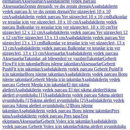
elemanları
Aksesuarlar
Aşağıdakilerin yedek parçası
Aksesuarlar
Zemin drenajı
İç ve dış zemin drenajı
Aşağıdakilerin
yedek parçası İç ve dış zemin drenajı
Yer süzgeçleri 10 x 10
cm
Aşağıdakilerin yedek parçası Yer süzgeçleri 10 x 10 cm
Balkonlar
ve teraslar için yer süzgeçleri, 10 x 10 cm
Aşağıdakilerin yedek
parçası Balkonlar ve teraslar için yer süzgeçleri, 10 x 10 cm
Yer
süzgeçleri 12 x 12 cm
Aşağıdakilerin yedek parçası Yer süzgeçleri 12
x 12 cm
Yer süzgeçleri 13 x 13 cm
Aşağıdakilerin yedek parçası Yer
süzgeçleri 13 x 13 cm
Balkonlar ve teraslar için yer süzgeçleri, 13 x
13 cm
Aşağıdakilerin yedek parçası Balkonlar ve teraslar için yer
süzgeçleri, 13 x 13 cm
Aksesuarlar
Aşağıdakilerin yedek parçası
Aksesuarlar
Takımlar, ağ bileşenleri ve yazılım
Takımlar
Geberit
FlowFit için takımlar
Boru işleme takımları
Aksesuarlar
Geberit
PushFit için takımlar
Aşağıdakilerin yedek parçası Geberit PushFit
için takımlar
Boru işleme takımları
Aşağıdakilerin yedek parçası Boru
işleme takımları
Geberit Mepla için takımlar
Aşağıdakilerin yedek
parçası Geberit Mepla için takımlar
El tipi sıkma
aletleri
Aşağıdakilerin yedek parçası El tipi sıkma aletleri
Sıkma
aletleri uyumluluğu [1]
Aşağıdakilerin yedek parçası Sıkma aletleri
uyumluluğu [1]
Sıkma aletleri uyumluluğu [2]
Aşağıdakilerin yedek
parçası Sıkma aletleri uyumluluğu [2]
Boru işleme
takımları
Aşağıdakilerin yedek parçası Boru işleme takımları
Pres
tapa
Aşağıdakilerin yedek parçası Pres tapa
Test
ekipmanı
Aksesuarlar
Geberit Volex için takımlar
Aşağıdakilerin
yedek parçası Geberit Volex için takımlar
Sıkma aletleri uyumluluğu