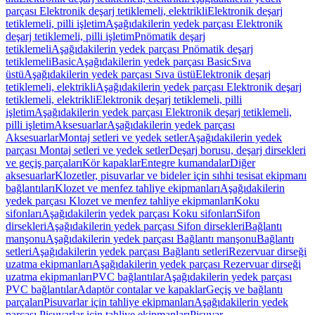
parçası Elektronik deşarj tetiklemeli, elektrikli
Elektronik deşarj
tetiklemeli, pilli işletim
Aşağıdakilerin yedek parçası Elektronik
deşarj tetiklemeli, pilli işletim
Pnömatik deşarj
tetiklemeli
Aşağıdakilerin yedek parçası Pnömatik deşarj
tetiklemeli
Basic
Aşağıdakilerin yedek parçası Basic
Sıva
üstü
Aşağıdakilerin yedek parçası Sıva üstü
Elektronik deşarj
tetiklemeli, elektrikli
Aşağıdakilerin yedek parçası Elektronik deşarj
tetiklemeli, elektrikli
Elektronik deşarj tetiklemeli, pilli
işletim
Aşağıdakilerin yedek parçası Elektronik deşarj tetiklemeli,
pilli işletim
Aksesuarlar
Aşağıdakilerin yedek parçası
Aksesuarlar
Montaj setleri ve yedek setler
Aşağıdakilerin yedek
parçası Montaj setleri ve yedek setler
Deşarj borusu, deşarj dirsekleri
ve geçiş parçaları
Kör kapaklar
Entegre kumandalar
Diğer
aksesuarlar
Klozetler, pisuvarlar ve bideler için sıhhi tesisat ekipmanı
bağlantıları
Klozet ve menfez tahliye ekipmanları
Aşağıdakilerin
yedek parçası Klozet ve menfez tahliye ekipmanları
Koku
sifonları
Aşağıdakilerin yedek parçası Koku sifonları
Sifon
dirsekleri
Aşağıdakilerin yedek parçası Sifon dirsekleri
Bağlantı
manşonu
Aşağıdakilerin yedek parçası Bağlantı manşonu
Bağlantı
setleri
Aşağıdakilerin yedek parçası Bağlantı setleri
Rezervuar dirseği
uzatma ekipmanları
Aşağıdakilerin yedek parçası Rezervuar dirseği
uzatma ekipmanları
PVC bağlantılar
Aşağıdakilerin yedek parçası
PVC bağlantılar
Adaptör contalar ve kapaklar
Geçiş ve bağlantı
parçaları
Pisuvarlar için tahliye ekipmanları
Aşağıdakilerin yedek
parçası Pisuvarlar için tahliye ekipmanları
Pisuvar