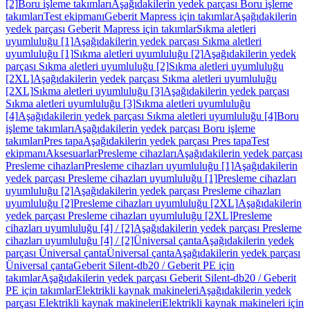
[2]
Boru işleme takımları
Aşağıdakilerin yedek parçası Boru işleme
takımları
Test ekipmanı
Geberit Mapress için takımlar
Aşağıdakilerin
yedek parçası Geberit Mapress için takımlar
Sıkma aletleri
uyumluluğu [1]
Aşağıdakilerin yedek parçası Sıkma aletleri
uyumluluğu [1]
Sıkma aletleri uyumluluğu [2]
Aşağıdakilerin yedek
parçası Sıkma aletleri uyumluluğu [2]
Sıkma aletleri uyumluluğu
[2XL]
Aşağıdakilerin yedek parçası Sıkma aletleri uyumluluğu
[2XL]
Sıkma aletleri uyumluluğu [3]
Aşağıdakilerin yedek parçası
Sıkma aletleri uyumluluğu [3]
Sıkma aletleri uyumluluğu
[4]
Aşağıdakilerin yedek parçası Sıkma aletleri uyumluluğu [4]
Boru
işleme takımları
Aşağıdakilerin yedek parçası Boru işleme
takımları
Pres tapa
Aşağıdakilerin yedek parçası Pres tapa
Test
ekipmanı
Aksesuarlar
Presleme cihazları
Aşağıdakilerin yedek parçası
Presleme cihazları
Presleme cihazları uyumluluğu [1]
Aşağıdakilerin
yedek parçası Presleme cihazları uyumluluğu [1]
Presleme cihazları
uyumluluğu [2]
Aşağıdakilerin yedek parçası Presleme cihazları
uyumluluğu [2]
Presleme cihazları uyumluluğu [2XL]
Aşağıdakilerin
yedek parçası Presleme cihazları uyumluluğu [2XL]
Presleme
cihazları uyumluluğu [4] / [2]
Aşağıdakilerin yedek parçası Presleme
cihazları uyumluluğu [4] / [2]
Üniversal çanta
Aşağıdakilerin yedek
parçası Üniversal çanta
Üniversal çanta
Aşağıdakilerin yedek parçası
Üniversal çanta
Geberit Silent-db20 / Geberit PE için
takımlar
Aşağıdakilerin yedek parçası Geberit Silent-db20 / Geberit
PE için takımlar
Elektrikli kaynak makineleri
Aşağıdakilerin yedek
parçası Elektrikli kaynak makineleri
Elektrikli kaynak makineleri için