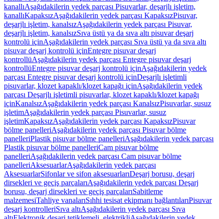
kanallı
Aşağıdakilerin yedek parçası Pisuvarlar, deşarjlı işletim,
kanallı
Kapaksız
Aşağıdakilerin yedek parçası Kapaksız
Pisuvar,
deşarjlı işletim, kanalsız
Aşağıdakilerin yedek parçası Pisuvar,
deşarjlı işletim, kanalsız
Sıva üstü ya da sıva altı pisuvar deşarj
kontrolü için
Aşağıdakilerin yedek parçası Sıva üstü ya da sıva altı
pisuvar deşarj kontrolü için
Entegre pisuvar deşarj
kontrollü
Aşağıdakilerin yedek parçası Entegre pisuvar deşarj
kontrollü
Entegre pisuvar deşarj kontrolü için
Aşağıdakilerin yedek
parçası Entegre pisuvar deşarj kontrolü için
Deşarjlı işletimli
pisuvarlar, klozet kapaklı/klozet kapağı için
Aşağıdakilerin yedek
parçası Deşarjlı işletimli pisuvarlar, klozet kapaklı/klozet kapağı
için
Kanalsız
Aşağıdakilerin yedek parçası Kanalsız
Pisuvarlar, susuz
işletim
Aşağıdakilerin yedek parçası Pisuvarlar, susuz
işletim
Kapaksız
Aşağıdakilerin yedek parçası Kapaksız
Pisuvar
bölme panelleri
Aşağıdakilerin yedek parçası Pisuvar bölme
panelleri
Plastik pisuvar bölme panelleri
Aşağıdakilerin yedek parçası
Plastik pisuvar bölme panelleri
Cam pisuvar bölme
panelleri
Aşağıdakilerin yedek parçası Cam pisuvar bölme
panelleri
Aksesuarlar
Aşağıdakilerin yedek parçası
Aksesuarlar
Sifonlar ve sifon aksesuarları
Deşarj borusu, deşarj
dirsekleri ve geçiş parçaları
Aşağıdakilerin yedek parçası Deşarj
borusu, deşarj dirsekleri ve geçiş parçaları
Sabitleme
malzemesi
Tahliye vanaları
Sıhhi tesisat ekipmanı bağlantıları
Pisuvar
deşarj kontrolleri
Sıva altı
Aşağıdakilerin yedek parçası Sıva
altı
Elektronik deşarj tetiklemeli, elektrikli
Aşağıdakilerin yedek