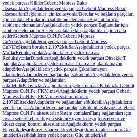
yedek parçası Kilitler
Geberit Mapress Bakır
aksesuarları
Aşağıdakilerin yedek parçası Geberit Mapress Bakır
aksesuarları
Bağlantılar için izolasyonlar
Borular ve bağlantı parçaları
için contalar
Borular için sabitleme elemanları
Bağlantılar için
sabitleme elemanları
Aşağıdakilerin yedek parçası Bağlantılar için
sabitleme elemanları
Sistem contaları
Flanş bağlantıları için cıvata
setleri
Geberit Mapress CuNiFe
Geberit Mapress
CuNiFe
Aşağıdakilerin yedek parçası Geberit Mapress
CuNiFe
Sistem boruları 2.1972
Muflar
Aşağıdakilerin yedek parçası
Muflar
Redüksiyonlar
Aşağıdakilerin yedek parçası
Redüksiyonlar
Dirsekler
Aşağıdakilerin yedek parçası Dirsekler
T
parçalar
Aşağıdakilerin yedek parçası T parçalar
Çıkarılamayan
adaptörler
Aşağıdakilerin yedek parçası Çıkarılamayan
adaptörler
Adaptörler ve bağlantılar, sökülebilir
Aşağıdakilerin yedek
parçası Adaptörler ve bağlantılar,
sökülebilir
Kılavuzlar
Aşağıdakilerin yedek parçası Kılavuzlar
Geberit
Mapress CuNiFe, FKM mavi
Aşağıdakilerin yedek parçası Geberit
Mapress CuNiFe, FKM mavi
Sistem boruları
2.1972
Dirsekler
Adaptörler ve bağlantılar, sökülebilir
Aşağıdakilerin
yedek parçası Adaptörler ve bağlantılar, sökülebilir
Kılavuzlar
Geberit
Mapress CuNiFe aksesuarları
Sistem contaları
Flanş bağlantıları için
cıvata setleri
Geberit hijyen sistemi
Hijyenik deşarjlı rezervuar ve
klozet deşarj kontrol aksesuarları
Aşağıdakilerin yedek parçası
Hijyenik deşarjlı rezervuar ve klozet deşarj kontrol aksesuarları
Güç
üniteleri
Aşağıdakilerin yedek parçası Güç üniteleri
Ağ