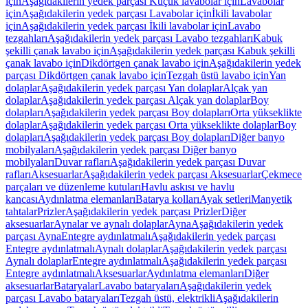
için
Aşağıdakilerin yedek parçası Küçük lavabolar için
Lavabolar
için
Aşağıdakilerin yedek parçası Lavabolar için
İkili lavabolar
için
Aşağıdakilerin yedek parçası İkili lavabolar için
Lavabo
tezgahları
Aşağıdakilerin yedek parçası Lavabo tezgahları
Kabuk
şekilli çanak lavabo için
Aşağıdakilerin yedek parçası Kabuk şekilli
çanak lavabo için
Dikdörtgen çanak lavabo için
Aşağıdakilerin yedek
parçası Dikdörtgen çanak lavabo için
Tezgah üstü lavabo için
Yan
dolaplar
Aşağıdakilerin yedek parçası Yan dolaplar
Alçak yan
dolaplar
Aşağıdakilerin yedek parçası Alçak yan dolaplar
Boy
dolapları
Aşağıdakilerin yedek parçası Boy dolapları
Orta yükseklikte
dolaplar
Aşağıdakilerin yedek parçası Orta yükseklikte dolaplar
Boy
dolapları
Aşağıdakilerin yedek parçası Boy dolapları
Diğer banyo
mobilyaları
Aşağıdakilerin yedek parçası Diğer banyo
mobilyaları
Duvar rafları
Aşağıdakilerin yedek parçası Duvar
rafları
Aksesuarlar
Aşağıdakilerin yedek parçası Aksesuarlar
Çekmece
parçaları ve düzenleme kutuları
Havlu askısı ve havlu
kancası
Aydınlatma elemanları
Batarya kolları
Ayak setleri
Manyetik
tahtalar
Prizler
Aşağıdakilerin yedek parçası Prizler
Diğer
aksesuarlar
Aynalar ve aynalı dolaplar
Ayna
Aşağıdakilerin yedek
parçası Ayna
Entegre aydınlatmalı
Aşağıdakilerin yedek parçası
Entegre aydınlatmalı
Aynalı dolaplar
Aşağıdakilerin yedek parçası
Aynalı dolaplar
Entegre aydınlatmalı
Aşağıdakilerin yedek parçası
Entegre aydınlatmalı
Aksesuarlar
Aydınlatma elemanları
Diğer
aksesuarlar
Bataryalar
Lavabo bataryaları
Aşağıdakilerin yedek
parçası Lavabo bataryaları
Tezgah üstü, elektrikli
Aşağıdakilerin