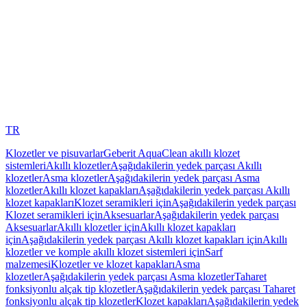
TR
Klozetler ve pisuvarlar
Geberit AquaClean akıllı klozet
sistemleri
Akıllı klozetler
Aşağıdakilerin yedek parçası Akıllı
klozetler
Asma klozetler
Aşağıdakilerin yedek parçası Asma
klozetler
Akıllı klozet kapakları
Aşağıdakilerin yedek parçası Akıllı
klozet kapakları
Klozet seramikleri için
Aşağıdakilerin yedek parçası
Klozet seramikleri için
Aksesuarlar
Aşağıdakilerin yedek parçası
Aksesuarlar
Akıllı klozetler için
Akıllı klozet kapakları
için
Aşağıdakilerin yedek parçası Akıllı klozet kapakları için
Akıllı
klozetler ve komple akıllı klozet sistemleri için
Sarf
malzemesi
Klozetler ve klozet kapakları
Asma
klozetler
Aşağıdakilerin yedek parçası Asma klozetler
Taharet
fonksiyonlu alçak tip klozetler
Aşağıdakilerin yedek parçası Taharet
fonksiyonlu alçak tip klozetler
Klozet kapakları
Aşağıdakilerin yedek