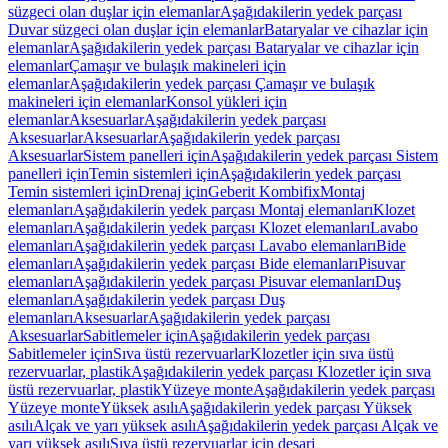
süzgeci olan duşlar için elemanlar
Aşağıdakilerin yedek parçası
Duvar süzgeci olan duşlar için elemanlar
Bataryalar ve cihazlar için
elemanlar
Aşağıdakilerin yedek parçası Bataryalar ve cihazlar için
elemanlar
Çamaşır ve bulaşık makineleri için
elemanlar
Aşağıdakilerin yedek parçası Çamaşır ve bulaşık
makineleri için elemanlar
Konsol yükleri için
elemanlar
Aksesuarlar
Aşağıdakilerin yedek parçası
Aksesuarlar
Aksesuarlar
Aşağıdakilerin yedek parçası
Aksesuarlar
Sistem panelleri için
Aşağıdakilerin yedek parçası Sistem
panelleri için
Temin sistemleri için
Aşağıdakilerin yedek parçası
Temin sistemleri için
Drenaj için
Geberit Kombifix
Montaj
elemanları
Aşağıdakilerin yedek parçası Montaj elemanları
Klozet
elemanları
Aşağıdakilerin yedek parçası Klozet elemanları
Lavabo
elemanları
Aşağıdakilerin yedek parçası Lavabo elemanları
Bide
elemanları
Aşağıdakilerin yedek parçası Bide elemanları
Pisuvar
elemanları
Aşağıdakilerin yedek parçası Pisuvar elemanları
Duş
elemanları
Aşağıdakilerin yedek parçası Duş
elemanları
Aksesuarlar
Aşağıdakilerin yedek parçası
Aksesuarlar
Sabitlemeler için
Aşağıdakilerin yedek parçası
Sabitlemeler için
Sıva üstü rezervuarlar
Klozetler için sıva üstü
rezervuarlar, plastik
Aşağıdakilerin yedek parçası Klozetler için sıva
üstü rezervuarlar, plastik
Yüzeye monte
Aşağıdakilerin yedek parçası
Yüzeye monte
Yüksek asılı
Aşağıdakilerin yedek parçası Yüksek
asılı
Alçak ve yarı yüksek asılı
Aşağıdakilerin yedek parçası Alçak ve
yarı yüksek asılı
Sıva üstü rezervuarlar için deşarj