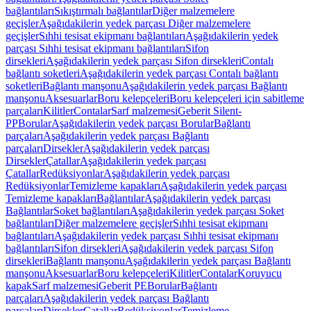
bağlantıları
Sıkıştırmalı bağlantılar
Diğer malzemelere
geçişler
Aşağıdakilerin yedek parçası Diğer malzemelere
geçişler
Sıhhi tesisat ekipmanı bağlantıları
Aşağıdakilerin yedek
parçası Sıhhi tesisat ekipmanı bağlantıları
Sifon
dirsekleri
Aşağıdakilerin yedek parçası Sifon dirsekleri
Contalı
bağlantı soketleri
Aşağıdakilerin yedek parçası Contalı bağlantı
soketleri
Bağlantı manşonu
Aşağıdakilerin yedek parçası Bağlantı
manşonu
Aksesuarlar
Boru kelepçeleri
Boru kelepçeleri için sabitleme
parçaları
Kilitler
Contalar
Sarf malzemesi
Geberit Silent-
PP
Borular
Aşağıdakilerin yedek parçası Borular
Bağlantı
parçaları
Aşağıdakilerin yedek parçası Bağlantı
parçaları
Dirsekler
Aşağıdakilerin yedek parçası
Dirsekler
Çatallar
Aşağıdakilerin yedek parçası
Çatallar
Redüksiyonlar
Aşağıdakilerin yedek parçası
Redüksiyonlar
Temizleme kapakları
Aşağıdakilerin yedek parçası
Temizleme kapakları
Bağlantılar
Aşağıdakilerin yedek parçası
Bağlantılar
Soket bağlantıları
Aşağıdakilerin yedek parçası Soket
bağlantıları
Diğer malzemelere geçişler
Sıhhi tesisat ekipmanı
bağlantıları
Aşağıdakilerin yedek parçası Sıhhi tesisat ekipmanı
bağlantıları
Sifon dirsekleri
Aşağıdakilerin yedek parçası Sifon
dirsekleri
Bağlantı manşonu
Aşağıdakilerin yedek parçası Bağlantı
manşonu
Aksesuarlar
Boru kelepçeleri
Kilitler
Contalar
Koruyucu
kapak
Sarf malzemesi
Geberit PE
Borular
Bağlantı
parçaları
Aşağıdakilerin yedek parçası Bağlantı
parçaları
Dirsekler
Çatallar
Redüksiyonlar
Temizleme