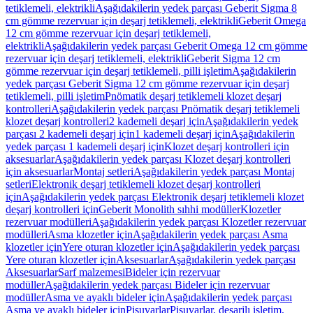
tetiklemeli, elektrikli
Aşağıdakilerin yedek parçası Geberit Sigma 8
cm gömme rezervuar için deşarj tetiklemeli, elektrikli
Geberit Omega
12 cm gömme rezervuar için deşarj tetiklemeli,
elektrikli
Aşağıdakilerin yedek parçası Geberit Omega 12 cm gömme
rezervuar için deşarj tetiklemeli, elektrikli
Geberit Sigma 12 cm
gömme rezervuar için deşarj tetiklemeli, pilli işletim
Aşağıdakilerin
yedek parçası Geberit Sigma 12 cm gömme rezervuar için deşarj
tetiklemeli, pilli işletim
Pnömatik deşarj tetiklemeli klozet deşarj
kontrolleri
Aşağıdakilerin yedek parçası Pnömatik deşarj tetiklemeli
klozet deşarj kontrolleri
2 kademeli deşarj için
Aşağıdakilerin yedek
parçası 2 kademeli deşarj için
1 kademeli deşarj için
Aşağıdakilerin
yedek parçası 1 kademeli deşarj için
Klozet deşarj kontrolleri için
aksesuarlar
Aşağıdakilerin yedek parçası Klozet deşarj kontrolleri
için aksesuarlar
Montaj setleri
Aşağıdakilerin yedek parçası Montaj
setleri
Elektronik deşarj tetiklemeli klozet deşarj kontrolleri
için
Aşağıdakilerin yedek parçası Elektronik deşarj tetiklemeli klozet
deşarj kontrolleri için
Geberit Monolith sıhhi modüller
Klozetler
rezervuar modülleri
Aşağıdakilerin yedek parçası Klozetler rezervuar
modülleri
Asma klozetler için
Aşağıdakilerin yedek parçası Asma
klozetler için
Yere oturan klozetler için
Aşağıdakilerin yedek parçası
Yere oturan klozetler için
Aksesuarlar
Aşağıdakilerin yedek parçası
Aksesuarlar
Sarf malzemesi
Bideler için rezervuar
modüller
Aşağıdakilerin yedek parçası Bideler için rezervuar
modüller
Asma ve ayaklı bideler için
Aşağıdakilerin yedek parçası
Asma ve ayaklı bideler için
Pisuvarlar
Pisuvarlar, deşarjlı işletim,