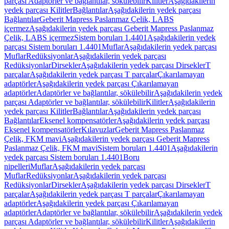
parçası Adaptörler ve bağlantılar, sökülebilir
Kilitler
Aşağıdakilerin
yedek parçası Kilitler
Bağlantılar
Aşağıdakilerin yedek parçası
Bağlantılar
Geberit Mapress Paslanmaz Çelik, LABS
içermez
Aşağıdakilerin yedek parçası Geberit Mapress Paslanmaz
Çelik, LABS içermez
Sistem boruları 1.4401
Aşağıdakilerin yedek
parçası Sistem boruları 1.4401
Muflar
Aşağıdakilerin yedek parçası
Muflar
Redüksiyonlar
Aşağıdakilerin yedek parçası
Redüksiyonlar
Dirsekler
Aşağıdakilerin yedek parçası Dirsekler
T
parçalar
Aşağıdakilerin yedek parçası T parçalar
Çıkarılamayan
adaptörler
Aşağıdakilerin yedek parçası Çıkarılamayan
adaptörler
Adaptörler ve bağlantılar, sökülebilir
Aşağıdakilerin yedek
parçası Adaptörler ve bağlantılar, sökülebilir
Kilitler
Aşağıdakilerin
yedek parçası Kilitler
Bağlantılar
Aşağıdakilerin yedek parçası
Bağlantılar
Eksenel kompensatörler
Aşağıdakilerin yedek parçası
Eksenel kompensatörler
Kılavuzlar
Geberit Mapress Paslanmaz
Çelik, FKM mavi
Aşağıdakilerin yedek parçası Geberit Mapress
Paslanmaz Çelik, FKM mavi
Sistem boruları 1.4401
Aşağıdakilerin
yedek parçası Sistem boruları 1.4401
Boru
nipelleri
Muflar
Aşağıdakilerin yedek parçası
Muflar
Redüksiyonlar
Aşağıdakilerin yedek parçası
Redüksiyonlar
Dirsekler
Aşağıdakilerin yedek parçası Dirsekler
T
parçalar
Aşağıdakilerin yedek parçası T parçalar
Çıkarılamayan
adaptörler
Aşağıdakilerin yedek parçası Çıkarılamayan
adaptörler
Adaptörler ve bağlantılar, sökülebilir
Aşağıdakilerin yedek
parçası Adaptörler ve bağlantılar, sökülebilir
Kilitler
Aşağıdakilerin