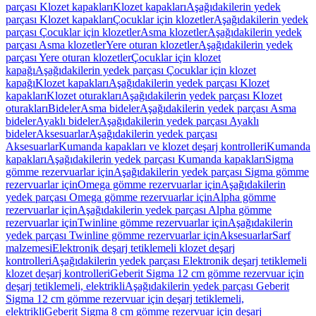
parçası Klozet kapakları
Klozet kapakları
Aşağıdakilerin yedek
parçası Klozet kapakları
Çocuklar için klozetler
Aşağıdakilerin yedek
parçası Çocuklar için klozetler
Asma klozetler
Aşağıdakilerin yedek
parçası Asma klozetler
Yere oturan klozetler
Aşağıdakilerin yedek
parçası Yere oturan klozetler
Çocuklar için klozet
kapağı
Aşağıdakilerin yedek parçası Çocuklar için klozet
kapağı
Klozet kapakları
Aşağıdakilerin yedek parçası Klozet
kapakları
Klozet oturakları
Aşağıdakilerin yedek parçası Klozet
oturakları
Bideler
Asma bideler
Aşağıdakilerin yedek parçası Asma
bideler
Ayaklı bideler
Aşağıdakilerin yedek parçası Ayaklı
bideler
Aksesuarlar
Aşağıdakilerin yedek parçası
Aksesuarlar
Kumanda kapakları ve klozet deşarj kontrolleri
Kumanda
kapakları
Aşağıdakilerin yedek parçası Kumanda kapakları
Sigma
gömme rezervuarlar için
Aşağıdakilerin yedek parçası Sigma gömme
rezervuarlar için
Omega gömme rezervuarlar için
Aşağıdakilerin
yedek parçası Omega gömme rezervuarlar için
Alpha gömme
rezervuarlar için
Aşağıdakilerin yedek parçası Alpha gömme
rezervuarlar için
Twinline gömme rezervuarlar için
Aşağıdakilerin
yedek parçası Twinline gömme rezervuarlar için
Aksesuarlar
Sarf
malzemesi
Elektronik deşarj tetiklemeli klozet deşarj
kontrolleri
Aşağıdakilerin yedek parçası Elektronik deşarj tetiklemeli
klozet deşarj kontrolleri
Geberit Sigma 12 cm gömme rezervuar için
deşarj tetiklemeli, elektrikli
Aşağıdakilerin yedek parçası Geberit
Sigma 12 cm gömme rezervuar için deşarj tetiklemeli,
elektrikli
Geberit Sigma 8 cm gömme rezervuar için deşarj