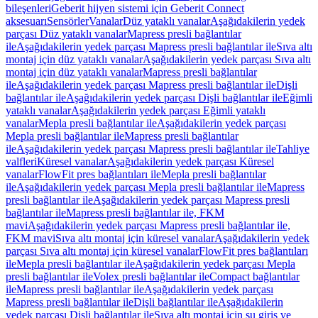
bileşenleri
Geberit hijyen sistemi için Geberit Connect
aksesuarı
Sensörler
Vanalar
Düz yataklı vanalar
Aşağıdakilerin yedek
parçası Düz yataklı vanalar
Mapress presli bağlantılar
ile
Aşağıdakilerin yedek parçası Mapress presli bağlantılar ile
Sıva altı
montaj için düz yataklı vanalar
Aşağıdakilerin yedek parçası Sıva altı
montaj için düz yataklı vanalar
Mapress presli bağlantılar
ile
Aşağıdakilerin yedek parçası Mapress presli bağlantılar ile
Dişli
bağlantılar ile
Aşağıdakilerin yedek parçası Dişli bağlantılar ile
Eğimli
yataklı vanalar
Aşağıdakilerin yedek parçası Eğimli yataklı
vanalar
Mepla presli bağlantılar ile
Aşağıdakilerin yedek parçası
Mepla presli bağlantılar ile
Mapress presli bağlantılar
ile
Aşağıdakilerin yedek parçası Mapress presli bağlantılar ile
Tahliye
valfleri
Küresel vanalar
Aşağıdakilerin yedek parçası Küresel
vanalar
FlowFit pres bağlantıları ile
Mepla presli bağlantılar
ile
Aşağıdakilerin yedek parçası Mepla presli bağlantılar ile
Mapress
presli bağlantılar ile
Aşağıdakilerin yedek parçası Mapress presli
bağlantılar ile
Mapress presli bağlantılar ile, FKM
mavi
Aşağıdakilerin yedek parçası Mapress presli bağlantılar ile,
FKM mavi
Sıva altı montaj için küresel vanalar
Aşağıdakilerin yedek
parçası Sıva altı montaj için küresel vanalar
FlowFit pres bağlantıları
ile
Mepla presli bağlantılar ile
Aşağıdakilerin yedek parçası Mepla
presli bağlantılar ile
Volex presli bağlantılar ile
Compact bağlantılar
ile
Mapress presli bağlantılar ile
Aşağıdakilerin yedek parçası
Mapress presli bağlantılar ile
Dişli bağlantılar ile
Aşağıdakilerin
yedek parçası Dişli bağlantılar ile
Sıva altı montaj için su giriş ve