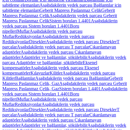
sabitleme elemanları
Aşağıdakilerin yedek parçası Bağlantılar için
sabitleme elemanları
Geberit Mapress Paslanmaz Çelik
Geberit
Mapress Paslanmaz Çelik
Aşağıdakilerin yedek parçası Geberit
Mapress Paslanmaz Çelik
Sistem boruları 1.4401
Aşağıdakilerin
yedek parçası Sistem boruları 1.4401
Boru
nipelleri
Muflar
Aşağıdakilerin yedek parçası
Muflar
Redüksiyonlar
Aşağıdakilerin yedek parçası
Redüksiyonlar
Dirsekler
Aşağıdakilerin yedek parçası Dirsekler
T
parçalar
Aşağıdakilerin yedek parçası T parçalar
Çıkarılamayan
adaptörler
Aşağıdakilerin yedek parçası Çıkarılamayan
adaptörler
Adaptörler ve bağlantılar, sökülebilir
Aşağıdakilerin yedek
parçası Adaptörler ve bağlantılar, sökülebilir
Eksenel
kompensatörler
Aşağıdakilerin yedek parçası Eksenel
kompensatörler
Kılavuzlar
Kilitler
Aşağıdakilerin yedek parçası
Kilitler
Bağlantılar
Aşağıdakilerin yedek parçası Bağlantılar
Geberit
Mapress Paslanmaz Çelik, Gaz
Aşağıdakilerin yedek parçası Geberit
Mapress Paslanmaz Çelik, Gaz
Sistem boruları 1.4401
Aşağıdakilerin
yedek parçası Sistem boruları 1.4401
Boru
nipelleri
Muflar
Aşağıdakilerin yedek parçası
Muflar
Redüksiyonlar
Aşağıdakilerin yedek parçası
Redüksiyonlar
Dirsekler
Aşağıdakilerin yedek parçası Dirsekler
T
parçalar
Aşağıdakilerin yedek parçası T parçalar
Çıkarılamayan
adaptörler
Aşağıdakilerin yedek parçası Çıkarılamayan
adaptörler
Adaptörler ve bağlantılar, sökülebilir
Aşağıdakilerin yedek