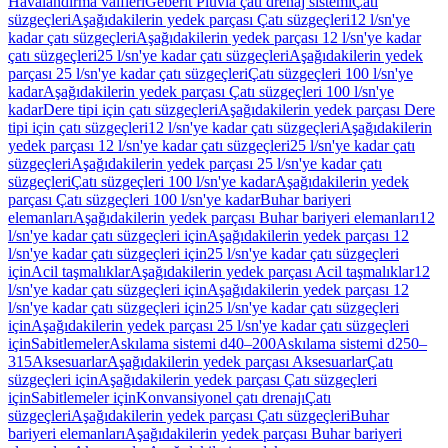
Havalandırma valfleri
Geberit Pluvia çatı drenaj sistemi
Çatı
süzgeçleri
Aşağıdakilerin yedek parçası Çatı süzgeçleri
12 l/sn'ye
kadar çatı süzgeçleri
Aşağıdakilerin yedek parçası 12 l/sn'ye kadar
çatı süzgeçleri
25 l/sn'ye kadar çatı süzgeçleri
Aşağıdakilerin yedek
parçası 25 l/sn'ye kadar çatı süzgeçleri
Çatı süzgeçleri 100 l/sn'ye
kadar
Aşağıdakilerin yedek parçası Çatı süzgeçleri 100 l/sn'ye
kadar
Dere tipi için çatı süzgeçleri
Aşağıdakilerin yedek parçası Dere
tipi için çatı süzgeçleri
12 l/sn'ye kadar çatı süzgeçleri
Aşağıdakilerin
yedek parçası 12 l/sn'ye kadar çatı süzgeçleri
25 l/sn'ye kadar çatı
süzgeçleri
Aşağıdakilerin yedek parçası 25 l/sn'ye kadar çatı
süzgeçleri
Çatı süzgeçleri 100 l/sn'ye kadar
Aşağıdakilerin yedek
parçası Çatı süzgeçleri 100 l/sn'ye kadar
Buhar bariyeri
elemanları
Aşağıdakilerin yedek parçası Buhar bariyeri elemanları
12
l/sn'ye kadar çatı süzgeçleri için
Aşağıdakilerin yedek parçası 12
l/sn'ye kadar çatı süzgeçleri için
25 l/sn'ye kadar çatı süzgeçleri
için
Acil taşmalıklar
Aşağıdakilerin yedek parçası Acil taşmalıklar
12
l/sn'ye kadar çatı süzgeçleri için
Aşağıdakilerin yedek parçası 12
l/sn'ye kadar çatı süzgeçleri için
25 l/sn'ye kadar çatı süzgeçleri
için
Aşağıdakilerin yedek parçası 25 l/sn'ye kadar çatı süzgeçleri
için
Sabitlemeler
Askılama sistemi d40–200
Askılama sistemi d250–
315
Aksesuarlar
Aşağıdakilerin yedek parçası Aksesuarlar
Çatı
süzgeçleri için
Aşağıdakilerin yedek parçası Çatı süzgeçleri
için
Sabitlemeler için
Konvansiyonel çatı drenajı
Çatı
süzgeçleri
Aşağıdakilerin yedek parçası Çatı süzgeçleri
Buhar
bariyeri elemanları
Aşağıdakilerin yedek parçası Buhar bariyeri