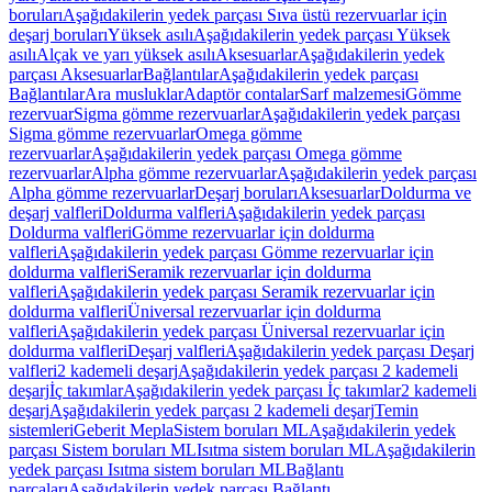
boruları
Aşağıdakilerin yedek parçası Sıva üstü rezervuarlar için
deşarj boruları
Yüksek asılı
Aşağıdakilerin yedek parçası Yüksek
asılı
Alçak ve yarı yüksek asılı
Aksesuarlar
Aşağıdakilerin yedek
parçası Aksesuarlar
Bağlantılar
Aşağıdakilerin yedek parçası
Bağlantılar
Ara musluklar
Adaptör contalar
Sarf malzemesi
Gömme
rezervuar
Sigma gömme rezervuarlar
Aşağıdakilerin yedek parçası
Sigma gömme rezervuarlar
Omega gömme
rezervuarlar
Aşağıdakilerin yedek parçası Omega gömme
rezervuarlar
Alpha gömme rezervuarlar
Aşağıdakilerin yedek parçası
Alpha gömme rezervuarlar
Deşarj boruları
Aksesuarlar
Doldurma ve
deşarj valfleri
Doldurma valfleri
Aşağıdakilerin yedek parçası
Doldurma valfleri
Gömme rezervuarlar için doldurma
valfleri
Aşağıdakilerin yedek parçası Gömme rezervuarlar için
doldurma valfleri
Seramik rezervuarlar için doldurma
valfleri
Aşağıdakilerin yedek parçası Seramik rezervuarlar için
doldurma valfleri
Üniversal rezervuarlar için doldurma
valfleri
Aşağıdakilerin yedek parçası Üniversal rezervuarlar için
doldurma valfleri
Deşarj valfleri
Aşağıdakilerin yedek parçası Deşarj
valfleri
2 kademeli deşarj
Aşağıdakilerin yedek parçası 2 kademeli
deşarj
İç takımlar
Aşağıdakilerin yedek parçası İç takımlar
2 kademeli
deşarj
Aşağıdakilerin yedek parçası 2 kademeli deşarj
Temin
sistemleri
Geberit Mepla
Sistem boruları ML
Aşağıdakilerin yedek
parçası Sistem boruları ML
Isıtma sistem boruları ML
Aşağıdakilerin
yedek parçası Isıtma sistem boruları ML
Bağlantı
parçaları
Aşağıdakilerin yedek parçası Bağlantı