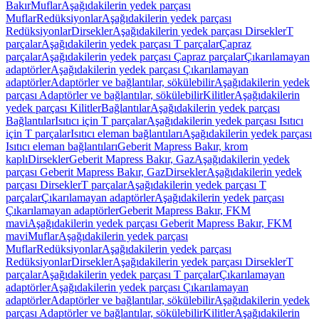
Bakır
Muflar
Aşağıdakilerin yedek parçası
Muflar
Redüksiyonlar
Aşağıdakilerin yedek parçası
Redüksiyonlar
Dirsekler
Aşağıdakilerin yedek parçası Dirsekler
T
parçalar
Aşağıdakilerin yedek parçası T parçalar
Çapraz
parçalar
Aşağıdakilerin yedek parçası Çapraz parçalar
Çıkarılamayan
adaptörler
Aşağıdakilerin yedek parçası Çıkarılamayan
adaptörler
Adaptörler ve bağlantılar, sökülebilir
Aşağıdakilerin yedek
parçası Adaptörler ve bağlantılar, sökülebilir
Kilitler
Aşağıdakilerin
yedek parçası Kilitler
Bağlantılar
Aşağıdakilerin yedek parçası
Bağlantılar
Isıtıcı için T parçalar
Aşağıdakilerin yedek parçası Isıtıcı
için T parçalar
Isıtıcı eleman bağlantıları
Aşağıdakilerin yedek parçası
Isıtıcı eleman bağlantıları
Geberit Mapress Bakır, krom
kaplı
Dirsekler
Geberit Mapress Bakır, Gaz
Aşağıdakilerin yedek
parçası Geberit Mapress Bakır, Gaz
Dirsekler
Aşağıdakilerin yedek
parçası Dirsekler
T parçalar
Aşağıdakilerin yedek parçası T
parçalar
Çıkarılamayan adaptörler
Aşağıdakilerin yedek parçası
Çıkarılamayan adaptörler
Geberit Mapress Bakır, FKM
mavi
Aşağıdakilerin yedek parçası Geberit Mapress Bakır, FKM
mavi
Muflar
Aşağıdakilerin yedek parçası
Muflar
Redüksiyonlar
Aşağıdakilerin yedek parçası
Redüksiyonlar
Dirsekler
Aşağıdakilerin yedek parçası Dirsekler
T
parçalar
Aşağıdakilerin yedek parçası T parçalar
Çıkarılamayan
adaptörler
Aşağıdakilerin yedek parçası Çıkarılamayan
adaptörler
Adaptörler ve bağlantılar, sökülebilir
Aşağıdakilerin yedek
parçası Adaptörler ve bağlantılar, sökülebilir
Kilitler
Aşağıdakilerin