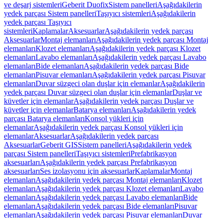
ve deşarj sistemleri
Geberit Duofix
Sistem panelleri
Aşağıdakilerin
yedek parçası Sistem panelleri
Taşıyıcı sistemleri
Aşağıdakilerin
yedek parçası Taşıyıcı
sistemleri
Kaplamalar
Aksesuarlar
Aşağıdakilerin yedek parçası
Aksesuarlar
Montaj elemanları
Aşağıdakilerin yedek parçası Montaj
elemanları
Klozet elemanları
Aşağıdakilerin yedek parçası Klozet
elemanları
Lavabo elemanları
Aşağıdakilerin yedek parçası Lavabo
elemanları
Bide elemanları
Aşağıdakilerin yedek parçası Bide
elemanları
Pisuvar elemanları
Aşağıdakilerin yedek parçası Pisuvar
elemanları
Duvar süzgeci olan duşlar için elemanlar
Aşağıdakilerin
yedek parçası Duvar süzgeci olan duşlar için elemanlar
Duşlar ve
küvetler için elemanlar
Aşağıdakilerin yedek parçası Duşlar ve
küvetler için elemanlar
Batarya elemanları
Aşağıdakilerin yedek
parçası Batarya elemanları
Konsol yükleri için
elemanlar
Aşağıdakilerin yedek parçası Konsol yükleri için
elemanlar
Aksesuarlar
Aşağıdakilerin yedek parçası
Aksesuarlar
Geberit GIS
Sistem panelleri
Aşağıdakilerin yedek
parçası Sistem panelleri
Taşıyıcı sistemleri
Prefabrikasyon
aksesuarları
Aşağıdakilerin yedek parçası Prefabrikasyon
aksesuarları
Ses izolasyonu için aksesuarlar
Kaplamalar
Montaj
elemanları
Aşağıdakilerin yedek parçası Montaj elemanları
Klozet
elemanları
Aşağıdakilerin yedek parçası Klozet elemanları
Lavabo
elemanları
Aşağıdakilerin yedek parçası Lavabo elemanları
Bide
elemanları
Aşağıdakilerin yedek parçası Bide elemanları
Pisuvar
elemanları
Aşağıdakilerin yedek parçası Pisuvar elemanları
Duvar