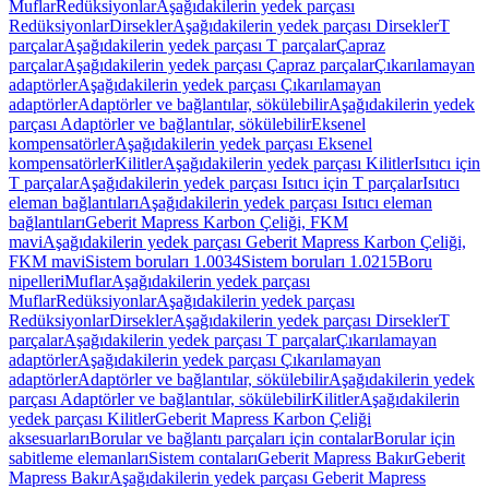
Muflar
Redüksiyonlar
Aşağıdakilerin yedek parçası
Redüksiyonlar
Dirsekler
Aşağıdakilerin yedek parçası Dirsekler
T
parçalar
Aşağıdakilerin yedek parçası T parçalar
Çapraz
parçalar
Aşağıdakilerin yedek parçası Çapraz parçalar
Çıkarılamayan
adaptörler
Aşağıdakilerin yedek parçası Çıkarılamayan
adaptörler
Adaptörler ve bağlantılar, sökülebilir
Aşağıdakilerin yedek
parçası Adaptörler ve bağlantılar, sökülebilir
Eksenel
kompensatörler
Aşağıdakilerin yedek parçası Eksenel
kompensatörler
Kilitler
Aşağıdakilerin yedek parçası Kilitler
Isıtıcı için
T parçalar
Aşağıdakilerin yedek parçası Isıtıcı için T parçalar
Isıtıcı
eleman bağlantıları
Aşağıdakilerin yedek parçası Isıtıcı eleman
bağlantıları
Geberit Mapress Karbon Çeliği, FKM
mavi
Aşağıdakilerin yedek parçası Geberit Mapress Karbon Çeliği,
FKM mavi
Sistem boruları 1.0034
Sistem boruları 1.0215
Boru
nipelleri
Muflar
Aşağıdakilerin yedek parçası
Muflar
Redüksiyonlar
Aşağıdakilerin yedek parçası
Redüksiyonlar
Dirsekler
Aşağıdakilerin yedek parçası Dirsekler
T
parçalar
Aşağıdakilerin yedek parçası T parçalar
Çıkarılamayan
adaptörler
Aşağıdakilerin yedek parçası Çıkarılamayan
adaptörler
Adaptörler ve bağlantılar, sökülebilir
Aşağıdakilerin yedek
parçası Adaptörler ve bağlantılar, sökülebilir
Kilitler
Aşağıdakilerin
yedek parçası Kilitler
Geberit Mapress Karbon Çeliği
aksesuarları
Borular ve bağlantı parçaları için contalar
Borular için
sabitleme elemanları
Sistem contaları
Geberit Mapress Bakır
Geberit
Mapress Bakır
Aşağıdakilerin yedek parçası Geberit Mapress