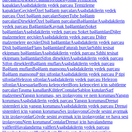
kapakları
Aşağıdakilerin yedek parçası Temizleme
kapakları
Geçişler
Özel bağlantı parçaları
Aşağıdakilerin yedek
parçası Özel bağlantı parçaları
SuperTube bağlantı
parçaları
Dirsekler
Özel bağlantı parçaları
Bağlantılar
Aşağıdakilerin
yedek parçası Bağlantılar
Kaynak bağlantıları
Soket
bağlantıları
Aşağıdakilerin yedek parçası Soket bağlantıları
Diğer
malzemelere geçişler
Aşağıdakilerin yedek parçası Diğer
malzemelere geçişler
Dişli bağlantılar
Aşağıdakilerin yedek parçası
Dişli bağlantılar
Flanş bağlantıları
Faturalı burçlar
Sıhhi tesisat
ekipmanı bağlantıları
Aşağıdakilerin yedek parçası Sıhhi tesisat
ekipmanı bağlantıları
Sifon dirsekleri
Aşağıdakilerin yedek parçası
Sifon dirsekleri
Bağlantı mufları
Aşağıdakilerin yedek parçası
Bağlantı mufları
Bağlantı manşonu
Aşağıdakilerin yedek parçası
Bağlantı manşonu
P tipi sifonlar
Aşağıdakilerin yedek parçası P tipi
sifonlar
Helezon sifonlar
Aşağıdakilerin yedek parçası Helezon
sifonlar
Aksesuarlar
Boru kelepçeleri
Boru kelepçeleri için sabitleme
parçaları
Taşıma kanalları
Kilitler
Contalar
Şablon kutuları
Sarf
malzemesi
Yangın koruması, ses izolasyonu ve nem koruması
Yangın
koruması
Aşağıdakilerin yedek parçası Yangın koruması
Drenaj
sistemleri için yangın koruması
Aşağıdakilerin yedek parçası Drenaj
sistemleri için yangın koruması
Ses izolasyonu
Gövde sesini ayırmak
için izolasyonlar
Gövde sesini ayırmak için izolasyonlar ve hava sesi
izolasyonu
Nem koruması
Contalar
Drenaj için havalandırma
valfleri
Havalandırma valfleri
Aşağıdakilerin yedek parçası