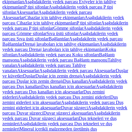
ekipmanları
Aşağıdakilerin yedek parçası Eviyeler için tahliye
ekipmanları
P tipi sifonlar
Aşağıdakilerin yedek parçası P tipi
sifonlar
Aksesuarlar
Aşağıdakilerin yedek parçası
Aksesuarlar
Cihazlar için tahliye ekipmanları
Aşağıdakilerin yedek
parçası Cihazlar için tahliye ekipmanları
P tipi sifonlar
Aşağıdakilerin
yedek parçası P tipi sifonlar
Gömme sifonlar
Aşağıdakilerin yedek
parçası Gömme sifonlar
Sıva üstü sifonlar
Aşağıdakilerin yedek
parçası Sıva üstü sifonlar
Bağlantılar
Aşağıdakilerin yedek parçası
Bağlantılar
Drenaj lavaboları için tahliye ekipmanları
Aşağıdakilerin
yedek parçası Drenaj lavaboları için tahliye ekipmanları
Koku
sifonları
Aşağıdakilerin yedek parçası Koku sifonları
Bağlantı
manşonu
Aşağıdakilerin yedek parçası Bağlantı manşonu
Tahliye
vanaları
Aşağıdakilerin yedek parçası Tahliye
vanaları
Aksesuarlar
Aşağıdakilerin yedek parçası Aksesuarlar
Duşlar
ve küvetler
Duşlar
Duşlar için zemin drenajı
Aşağıdakilerin yedek
parçası Duşlar için zemin drenajı
Duş kanalları
Aşağıdakilerin yedek
parçası Duş kanalları
Duş kanalları için aksesuarlar
Aşağıdakilerin
yedek parçası Duş kanalları için aksesuarlar
Duş zemini
giderleri
Aşağıdakilerin yedek parçası Duş zemini giderleri
Duş
zemini giderleri için aksesuarlar
Aşağıdakilerin yedek parçası Duş
zemini giderleri için aksesuarlar
Duvar süzgeci
Aşağıdakilerin yedek
parçası Duvar süzgeci
Duvar süzgeci aksesuarları
Aşağıdakilerin
yedek parçası Duvar süzgeci aksesuarları
Duş tekneleri ve duş
zeminleri
Aşağıdakilerin yedek parçası Duş tekneleri ve duş
zeminleri
Mineral içerikli malzemeden üretilmiş duş