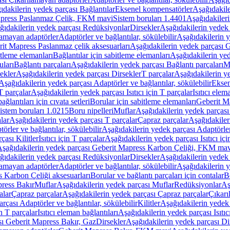
ıdakilerin yedek parçası Bağlantılar
Eksenel kompensatörler
Aşağıdakile
Mapress Paslanmaz Çelik, FKM mavi
Sistem boruları 1.4401
Aşağıdakileri
ğıdakilerin yedek parçası Redüksiyonlar
Dirsekler
Aşağıdakilerin yedek 
lamayan adaptörler
Adaptörler ve bağlantılar, sökülebilir
Aşağıdakilerin y
it Mapress Paslanmaz çelik aksesuarları
Aşağıdakilerin yedek parçası G
itleme elemanları
Bağlantılar için sabitleme elemanları
Aşağıdakilerin yed
uları
Bağlantı parçaları
Aşağıdakilerin yedek parçası Bağlantı parçaları
M
ekler
Aşağıdakilerin yedek parçası Dirsekler
T parçalar
Aşağıdakilerin ye
Aşağıdakilerin yedek parçası Adaptörler ve bağlantılar, sökülebilir
Eksen
 T parçalar
Aşağıdakilerin yedek parçası Isıtıcı için T parçalar
Isıtıcı elem
ağlantıları için cıvata setleri
Borular için sabitleme elemanları
Geberit M
istem boruları 1.0215
Boru nipelleri
Muflar
Aşağıdakilerin yedek parçası
lar
Aşağıdakilerin yedek parçası T parçalar
Çapraz parçalar
Aşağıdakiler
örler ve bağlantılar, sökülebilir
Aşağıdakilerin yedek parçası Adaptörler 
çası Kilitler
Isıtıcı için T parçalar
Aşağıdakilerin yedek parçası Isıtıcı içi
şağıdakilerin yedek parçası Geberit Mapress Karbon Çeliği, FKM ma
ğıdakilerin yedek parçası Redüksiyonlar
Dirsekler
Aşağıdakilerin yedek 
lamayan adaptörler
Adaptörler ve bağlantılar, sökülebilir
Aşağıdakilerin y
 Karbon Çeliği aksesuarları
Borular ve bağlantı parçaları için contalar
B
press Bakır
Muflar
Aşağıdakilerin yedek parçası Muflar
Redüksiyonlar
Aş
alar
Çapraz parçalar
Aşağıdakilerin yedek parçası Çapraz parçalar
Çıkarı
rçası Adaptörler ve bağlantılar, sökülebilir
Kilitler
Aşağıdakilerin yedek 
in T parçalar
Isıtıcı eleman bağlantıları
Aşağıdakilerin yedek parçası Isıtıc
sı Geberit Mapress Bakır, Gaz
Dirsekler
Aşağıdakilerin yedek parçası Di