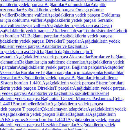
dakilerin yedek parçası Bağlantılar
Ara musluklar
Adaptör
ezervuarlar
Aşağıdakilerin yedek parçası Omega gömme
 valfleri
Doldurma valfleri
Aşağıdakilerin yedek parçası Doldurma
r için doldurma valfleri
Aşağıdakilerin yedek parçası Seramik
rma valfleri
Deşarj valfleri
Aşağıdakilerin yedek parçası Deşarj
şağıdakilerin yedek parçası 2 kademeli deşarj
Temin sistemleri
Geberit
tem boruları ML
Bağlantı parçaları
Aşağıdakilerin yedek parçası
ıdakilerin yedek parçası Dirsekler
T parçalar
Aşağıdakilerin yedek
akilerin yedek parçası Adaptörler ve bağlantılar,
n yedek parçası Dişli bağlantılı dağıtıcı
Isıtıcı için T
esuarlar
Aşağıdakilerin yedek parçası Aksesuarlar
Borular ve bağlantı
 elemanları
Bağlantılar için sabitleme elemanları
Aşağıdakilerin yedek
 parçaları
Aşağıdakilerin yedek parçası Bağlantı parçaları
Adaptörler
Aksesuarlar
Borular ve bağlantı parçaları için izolasyonlar
Bağlantılar
elemanları
Aşağıdakilerin yedek parçası Bağlantılar için sabitleme
k
Sistem boruları 1.4401
Aşağıdakilerin yedek parçası Sistem boruları
ilerin yedek parçası Dirsekler
T parçalar
Aşağıdakilerin yedek parçası
 yedek parçası Adaptörler ve bağlantılar, sökülebilir
Eksenel
kilerin yedek parçası Bağlantılar
Geberit Mapress Paslanmaz Çelik,
 1.4401
Boru nipelleri
Muflar
Aşağıdakilerin yedek parçası
dek parçası T parçalar
Çıkarılamayan adaptörler
Aşağıdakilerin yedek
er
Aşağıdakilerin yedek parçası Kilitler
Bağlantılar
Aşağıdakilerin
, LABS içermez
Sistem boruları 1.4401
Aşağıdakilerin yedek parçası
kilerin yedek parçası Dirsekler
T parçalar
Aşağıdakilerin yedek
akilerin yedek parçası Adaptörler ve bağlantılar,