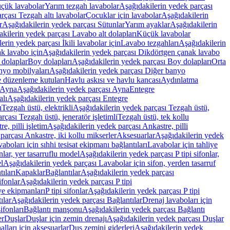
üçük lavabolar
Yarım tezgah lavabolar
Aşağıdakilerin yedek parçası
rçası Tezgah altı lavabolar
Çocuklar için lavabolar
Aşağıdakilerin
r
Aşağıdakilerin yedek parçası Sütunlar
Yarım ayaklar
Aşağıdakilerin
kilerin yedek parçası Lavabo alt dolapları
Küçük lavabolar
erin yedek parçası İkili lavabolar için
Lavabo tezgahları
Aşağıdakilerin
k lavabo için
Aşağıdakilerin yedek parçası Dikdörtgen çanak lavabo
 dolaplar
Boy dolapları
Aşağıdakilerin yedek parçası Boy dolapları
Orta
nyo mobilyaları
Aşağıdakilerin yedek parçası Diğer banyo
 düzenleme kutuları
Havlu askısı ve havlu kancası
Aydınlatma
Ayna
Aşağıdakilerin yedek parçası Ayna
Entegre
alı
Aşağıdakilerin yedek parçası Entegre
ı
Tezgah üstü, elektrikli
Aşağıdakilerin yedek parçası Tezgah üstü,
çası Tezgah üstü, jeneratör işletimli
Tezgah üstü, tek kollu
e, pilli işletim
Aşağıdakilerin yedek parçası Ankastre, pilli
parçası Ankastre, iki kollu mikserler
Aksesuarlar
Aşağıdakilerin yedek
boları için sıhhi tesisat ekipmanı bağlantıları
Lavabolar için tahliye
onlar, yer tasarruflu model
Aşağıdakilerin yedek parçası P tipi sifonlar,
l
Aşağıdakilerin yedek parçası Lavabolar için sifon, yerden tasarruf
ıları
Kapaklar
Bağlantılar
Aşağıdakilerin yedek parçası
sifonlar
Aşağıdakilerin yedek parçası P tipi
ye ekipmanları
P tipi sifonlar
Aşağıdakilerin yedek parçası P tipi
ılar
Aşağıdakilerin yedek parçası Bağlantılar
Drenaj lavaboları için
ifonları
Bağlantı manşonu
Aşağıdakilerin yedek parçası Bağlantı
er
Duşlar
Duşlar için zemin drenajı
Aşağıdakilerin yedek parçası Duşlar
lları için aksesuarlar
Duş zemini giderleri
Aşağıdakilerin yedek