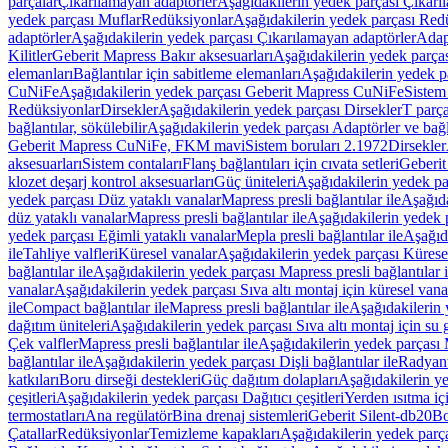
parçalar
Çıkarılamayan adaptörler
Aşağıdakilerin yedek parçası Çıkarı
yedek parçası Muflar
Redüksiyonlar
Aşağıdakilerin yedek parçası Red
adaptörler
Aşağıdakilerin yedek parçası Çıkarılamayan adaptörler
Adapt
Kilitler
Geberit Mapress Bakır aksesuarları
Aşağıdakilerin yedek parças
elemanları
Bağlantılar için sabitleme elemanları
Aşağıdakilerin yedek pa
CuNiFe
Aşağıdakilerin yedek parçası Geberit Mapress CuNiFe
Sistem
Redüksiyonlar
Dirsekler
Aşağıdakilerin yedek parçası Dirsekler
T parça
bağlantılar, sökülebilir
Aşağıdakilerin yedek parçası Adaptörler ve bağla
Geberit Mapress CuNiFe, FKM mavi
Sistem boruları 2.1972
Dirsekler
aksesuarları
Sistem contaları
Flanş bağlantıları için cıvata setleri
Geberit
klozet deşarj kontrol aksesuarları
Güç üniteleri
Aşağıdakilerin yedek pa
yedek parçası Düz yataklı vanalar
Mapress presli bağlantılar ile
Aşağıda
düz yataklı vanalar
Mapress presli bağlantılar ile
Aşağıdakilerin yedek p
yedek parçası Eğimli yataklı vanalar
Mepla presli bağlantılar ile
Aşağıda
ile
Tahliye valfleri
Küresel vanalar
Aşağıdakilerin yedek parçası Kürese
bağlantılar ile
Aşağıdakilerin yedek parçası Mapress presli bağlantılar i
vanalar
Aşağıdakilerin yedek parçası Sıva altı montaj için küresel vana
ile
Compact bağlantılar ile
Mapress presli bağlantılar ile
Aşağıdakilerin 
dağıtım üniteleri
Aşağıdakilerin yedek parçası Sıva altı montaj için su g
Çek valfler
Mapress presli bağlantılar ile
Aşağıdakilerin yedek parçası M
bağlantılar ile
Aşağıdakilerin yedek parçası Dişli bağlantılar ile
Radyant
katkıları
Boru dirseği destekleri
Güç dağıtım dolapları
Aşağıdakilerin ye
çeşitleri
Aşağıdakilerin yedek parçası Dağıtıcı çeşitleri
Yerden ısıtma iç
termostatları
Ana regülatör
Bina drenaj sistemleri
Geberit Silent-db20
Bo
Çatallar
Redüksiyonlar
Temizleme kapakları
Aşağıdakilerin yedek parç