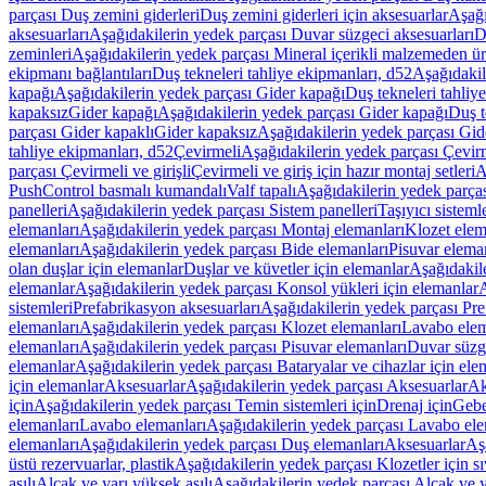
parçası Duş zemini giderleri
Duş zemini giderleri için aksesuarlar
Aşağı
aksesuarları
Aşağıdakilerin yedek parçası Duvar süzgeci aksesuarları
D
zeminleri
Aşağıdakilerin yedek parçası Mineral içerikli malzemeden ür
ekipmanı bağlantıları
Duş tekneleri tahliye ekipmanları, d52
Aşağıdakil
kapağı
Aşağıdakilerin yedek parçası Gider kapağı
Duş tekneleri tahliy
kapaksız
Gider kapağı
Aşağıdakilerin yedek parçası Gider kapağı
Duş t
parçası Gider kapaklı
Gider kapaksız
Aşağıdakilerin yedek parçası Gid
tahliye ekipmanları, d52
Çevirmeli
Aşağıdakilerin yedek parçası Çevir
parçası Çevirmeli ve girişli
Çevirmeli ve giriş için hazır montaj setleri
A
PushControl basmalı kumandalı
Valf tapalı
Aşağıdakilerin yedek parçası
panelleri
Aşağıdakilerin yedek parçası Sistem panelleri
Taşıyıcı sisteml
elemanları
Aşağıdakilerin yedek parçası Montaj elemanları
Klozet elem
elemanları
Aşağıdakilerin yedek parçası Bide elemanları
Pisuvar elema
olan duşlar için elemanlar
Duşlar ve küvetler için elemanlar
Aşağıdakile
elemanlar
Aşağıdakilerin yedek parçası Konsol yükleri için elemanlar
A
sistemleri
Prefabrikasyon aksesuarları
Aşağıdakilerin yedek parçası Pre
elemanları
Aşağıdakilerin yedek parçası Klozet elemanları
Lavabo elem
elemanları
Aşağıdakilerin yedek parçası Pisuvar elemanları
Duvar süzge
elemanlar
Aşağıdakilerin yedek parçası Bataryalar ve cihazlar için ele
için elemanlar
Aksesuarlar
Aşağıdakilerin yedek parçası Aksesuarlar
Ak
için
Aşağıdakilerin yedek parçası Temin sistemleri için
Drenaj için
Gebe
elemanları
Lavabo elemanları
Aşağıdakilerin yedek parçası Lavabo ele
elemanları
Aşağıdakilerin yedek parçası Duş elemanları
Aksesuarlar
Aş
üstü rezervuarlar, plastik
Aşağıdakilerin yedek parçası Klozetler için sıv
asılı
Alçak ve yarı yüksek asılı
Aşağıdakilerin yedek parçası Alçak ve y