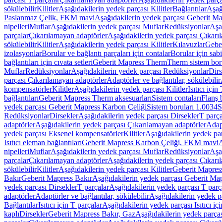
sökülebilir
Kilitler
Aşağıdakilerin yedek parçası Kilitler
Bağlantılar
Aşağ
Paslanmaz Çelik, FKM mavi
Aşağıdakilerin yedek parçası Geberit 
nipelleri
Muflar
Aşağıdakilerin yedek parçası Muflar
Redüksiyonlar
Aşa
parçalar
Çıkarılamayan adaptörler
Aşağıdakilerin yedek parçası Çıkarı
sökülebilir
Kilitler
Aşağıdakilerin yedek parçası Kilitler
Kılavuzlar
Geber
izolasyonlar
Borular ve bağlantı parçaları için contalar
Borular için sab
bağlantıları için cıvata setleri
Geberit Mapress Therm
Therm sistem bor
Muflar
Redüksiyonlar
Aşağıdakilerin yedek parçası Redüksiyonlar
Dirs
parçası Çıkarılamayan adaptörler
Adaptörler ve bağlantılar, sökülebilir
kompensatörler
Kilitler
Aşağıdakilerin yedek parçası Kilitler
Isıtıcı için
bağlantıları
Geberit Mapress Therm aksesuarları
Sistem contaları
Flanş b
yedek parçası Geberit Mapress Karbon Çeliği
Sistem boruları 1.0034
S
Redüksiyonlar
Dirsekler
Aşağıdakilerin yedek parçası Dirsekler
T parça
adaptörler
Aşağıdakilerin yedek parçası Çıkarılamayan adaptörler
Adapt
yedek parçası Eksenel kompensatörler
Kilitler
Aşağıdakilerin yedek par
Isıtıcı eleman bağlantıları
Geberit Mapress Karbon Çeliği, FKM mavi
A
nipelleri
Muflar
Aşağıdakilerin yedek parçası Muflar
Redüksiyonlar
Aşa
parçalar
Çıkarılamayan adaptörler
Aşağıdakilerin yedek parçası Çıkarı
sökülebilir
Kilitler
Aşağıdakilerin yedek parçası Kilitler
Geberit Mapress
Bakır
Geberit Mapress Bakır
Aşağıdakilerin yedek parçası Geberit Ma
yedek parçası Dirsekler
T parçalar
Aşağıdakilerin yedek parçası T parç
adaptörler
Adaptörler ve bağlantılar, sökülebilir
Aşağıdakilerin yedek pa
Bağlantılar
Isıtıcı için T parçalar
Aşağıdakilerin yedek parçası Isıtıcı iç
kaplı
Dirsekler
Geberit Mapress Bakır, Gaz
Aşağıdakilerin yedek parça