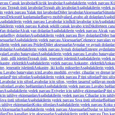
arçası Çanak lavabolar
Küçük lavabolar
Aşağıdakilerin yedek parçası K
çası Tezgah üstü lavabolar
Tezgah altı lavabolar
Aşağıdakilerin yedek pa
in yedek parçası Yalak tipi lavabolar
Diğer lavabolar
Aksesuarlar
Sütunla
mesi
Dekoratif kaplamalar
Banyo mobilyaları
Lavabo alt dolapları
Aşağıda
şağıdakilerin yedek parçası Lavabolar için
İkili lavabolar için
Aşağıdakil
akilerin yedek parçası Kabuk şekilli çanak lavabo için
Dikdörtgen çana
Yan dolaplar
Alçak yan dolaplar
Aşağıdakilerin yedek parçası Alçak yan
laplar
Boy dolapları
Aşağıdakilerin yedek parçası Boy dolapları
Diğer ba
esuarlar
Aşağıdakilerin yedek parçası Aksesuarlar
Çekmece parçaları ve
ilerin yedek parçası Prizler
Diğer aksesuarlar
Aynalar ve aynalı dolaplar
dolaplar
Aşağıdakilerin yedek parçası Aynalı dolaplar
Entegre aydınlatm
yalar
Lavabo bataryaları
Aşağıdakilerin yedek parçası Lavabo bataryalar
stü, pilli işletim
Tezgah üstü, jeneratör işletimli
Aşağıdakilerin yedek par
astre, elektrikli
Aşağıdakilerin yedek parçası Ankastre, elektrikli
Ankastr
e, jeneratör işletimli
Ankastre, iki kollu mikserler
Aşağıdakilerin yedek 
ı Lavabo bataryaları için
Lavabo modülü, evyeler, cihazlar ve drenaj lava
anları
P tipi sifonlar
Aşağıdakilerin yedek parçası P tipi sifonlar
P tipi sif
Lavabolar için sifon
Lavabolar için sifon, yerden tasarruf sağlayan mode
sifonlar
Lavabo bağlantıları
Aşağıdakilerin yedek parçası Lavabo bağlant
arı
Aşağıdakilerin yedek parçası Eviyeler için tahliye ekipmanları
P tipi 
için tahliye ekipmanları
Aşağıdakilerin yedek parçası Cihazlar için tahli
Sıva üstü sifonlar
Aşağıdakilerin yedek parçası Sıva üstü sifonlar
Bağlant
n tahliye ekipmanları
Koku sifonları
Aşağıdakilerin yedek parçası Koku s
ı
Aksesuarlar
Aşağıdakilerin yedek parçası Aksesuarlar
Duşlar ve küvetl
lları
Duş kanalları için aksesuarlar
Aşağıdakilerin yedek parçası Duş kana