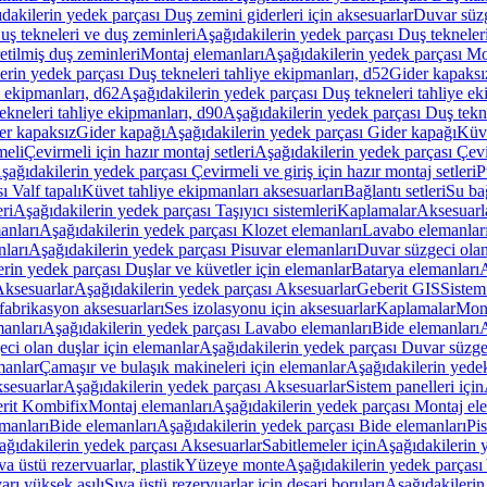
dakilerin yedek parçası Duş zemini giderleri için aksesuarlar
Duvar süz
uş tekneleri ve duş zeminleri
Aşağıdakilerin yedek parçası Duş tekneler
etilmiş duş zeminleri
Montaj elemanları
Aşağıdakilerin yedek parçası Mo
erin yedek parçası Duş tekneleri tahliye ekipmanları, d52
Gider kapaksı
e ekipmanları, d62
Aşağıdakilerin yedek parçası Duş tekneleri tahliye ek
ekneleri tahliye ekipmanları, d90
Aşağıdakilerin yedek parçası Duş tekne
er kapaksız
Gider kapağı
Aşağıdakilerin yedek parçası Gider kapağı
Küve
meli
Çevirmeli için hazır montaj setleri
Aşağıdakilerin yedek parçası Çevir
şağıdakilerin yedek parçası Çevirmeli ve giriş için hazır montaj setleri
P
 Valf tapalı
Küvet tahliye ekipmanları aksesuarları
Bağlantı setleri
Su bağ
eri
Aşağıdakilerin yedek parçası Taşıyıcı sistemleri
Kaplamalar
Aksesuarl
anları
Aşağıdakilerin yedek parçası Klozet elemanları
Lavabo elemanlar
nları
Aşağıdakilerin yedek parçası Pisuvar elemanları
Duvar süzgeci olan
rin yedek parçası Duşlar ve küvetler için elemanlar
Batarya elemanları
A
ksesuarlar
Aşağıdakilerin yedek parçası Aksesuarlar
Geberit GIS
Sistem
fabrikasyon aksesuarları
Ses izolasyonu için aksesuarlar
Kaplamalar
Mont
anları
Aşağıdakilerin yedek parçası Lavabo elemanları
Bide elemanları
A
ci olan duşlar için elemanlar
Aşağıdakilerin yedek parçası Duvar süzgec
manlar
Çamaşır ve bulaşık makineleri için elemanlar
Aşağıdakilerin yedek
sesuarlar
Aşağıdakilerin yedek parçası Aksesuarlar
Sistem panelleri için
rit Kombifix
Montaj elemanları
Aşağıdakilerin yedek parçası Montaj el
manları
Bide elemanları
Aşağıdakilerin yedek parçası Bide elemanları
Pi
ağıdakilerin yedek parçası Aksesuarlar
Sabitlemeler için
Aşağıdakilerin y
a üstü rezervuarlar, plastik
Yüzeye monte
Aşağıdakilerin yedek parças
arı yüksek asılı
Sıva üstü rezervuarlar için deşarj boruları
Aşağıdakilerin 