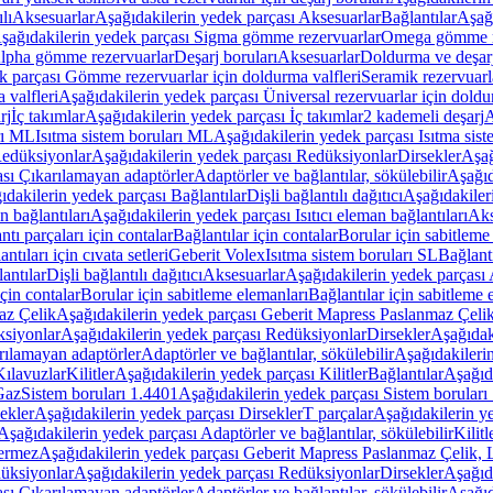
lı
Aksesuarlar
Aşağıdakilerin yedek parçası Aksesuarlar
Bağlantılar
Aşağı
şağıdakilerin yedek parçası Sigma gömme rezervuarlar
Omega gömme r
Alpha gömme rezervuarlar
Deşarj boruları
Aksesuarlar
Doldurma ve deşarj
k parçası Gömme rezervuarlar için doldurma valfleri
Seramik rezervuarla
 valfleri
Aşağıdakilerin yedek parçası Üniversal rezervuarlar için doldu
rj
İç takımlar
Aşağıdakilerin yedek parçası İç takımlar
2 kademeli deşarj
A
rı ML
Isıtma sistem boruları ML
Aşağıdakilerin yedek parçası Isıtma sis
edüksiyonlar
Aşağıdakilerin yedek parçası Redüksiyonlar
Dirsekler
Aşağ
ası Çıkarılamayan adaptörler
Adaptörler ve bağlantılar, sökülebilir
Aşağıd
ıdakilerin yedek parçası Bağlantılar
Dişli bağlantılı dağıtıcı
Aşağıdakileri
an bağlantıları
Aşağıdakilerin yedek parçası Isıtıcı eleman bağlantıları
Aks
tı parçaları için contalar
Bağlantılar için contalar
Borular için sabitleme
ntıları için cıvata setleri
Geberit Volex
Isıtma sistem boruları SL
Bağlantı
antılar
Dişli bağlantılı dağıtıcı
Aksesuarlar
Aşağıdakilerin yedek parçası 
için contalar
Borular için sabitleme elemanları
Bağlantılar için sabitleme 
az Çelik
Aşağıdakilerin yedek parçası Geberit Mapress Paslanmaz Çeli
siyonlar
Aşağıdakilerin yedek parçası Redüksiyonlar
Dirsekler
Aşağıdak
rılamayan adaptörler
Adaptörler ve bağlantılar, sökülebilir
Aşağıdakilerin
Kılavuzlar
Kilitler
Aşağıdakilerin yedek parçası Kilitler
Bağlantılar
Aşağıda
Gaz
Sistem boruları 1.4401
Aşağıdakilerin yedek parçası Sistem boruları
ekler
Aşağıdakilerin yedek parçası Dirsekler
T parçalar
Aşağıdakilerin ye
Aşağıdakilerin yedek parçası Adaptörler ve bağlantılar, sökülebilir
Kilitl
ermez
Aşağıdakilerin yedek parçası Geberit Mapress Paslanmaz Çelik
üksiyonlar
Aşağıdakilerin yedek parçası Redüksiyonlar
Dirsekler
Aşağıda
ası Çıkarılamayan adaptörler
Adaptörler ve bağlantılar, sökülebilir
Aşağıd