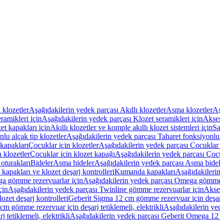
ı klozetler
Aşağıdakilerin yedek parçası Akıllı klozetler
Asma klozetler
Aş
ramikleri için
Aşağıdakilerin yedek parçası Klozet seramikleri için
Akses
et kapakları için
Akıllı klozetler ve komple akıllı klozet sistemleri için
Sa
lu alçak tip klozetler
Aşağıdakilerin yedek parçası Taharet fonksiyonlu 
kapakları
Çocuklar için klozetler
Aşağıdakilerin yedek parçası Çocuklar i
 klozetler
Çocuklar için klozet kapağı
Aşağıdakilerin yedek parçası Çocu
oturakları
Bideler
Asma bideler
Aşağıdakilerin yedek parçası Asma bidel
apakları ve klozet deşarj kontrolleri
Kumanda kapakları
Aşağıdakileri
a gömme rezervuarlar için
Aşağıdakilerin yedek parçası Omega gömme 
çin
Aşağıdakilerin yedek parçası Twinline gömme rezervuarlar için
Akse
ozet deşarj kontrolleri
Geberit Sigma 12 cm gömme rezervuar için deşarj 
m gömme rezervuar için deşarj tetiklemeli, elektrikli
Aşağıdakilerin ye
tetiklemeli, elektrikli
Aşağıdakilerin yedek parçası Geberit Omega 12 c