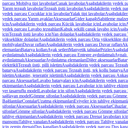
parçası Mobilya tipi lavabolar
Çanak lavabolar
Aşağıdakilerin yedek p
Yarım tezgah lavabolar
Tezgah üstü lavabolar
Aşağıdakilerin yedek par
yedek parçası Çocuklar için lavabolar
Yalak tipi lavabolar
Aşağıdakiler
yedek parçası Yarım ayaklar
Aksesuarlar
Gider kapağı
Sabitleme malze
için
Aşağıdakilerin yedek parçası Küçük lavabolar için
Lavabolar için
A
yedek parçası Lavabo tezgahları
Kabuk şekilli çanak lavabo için
Aşağıd
için
Tezgah üstü lavabo için
Yan dolaplar
Aşağıdakilerin yedek parçası 
yükseklikte dolaplar
Aşağıdakilerin yedek parçası Orta yükseklikte do
mobilyaları
Duvar rafları
Aşağıdakilerin yedek parçası Duvar rafları
Aks
elemanları
Batarya kolları
Ayak setleri
Manyetik tahtalar
Prizler
Aşağıdak
aydınlatmalı
Aşağıdakilerin yedek parçası Entegre aydınlatmalı
Aynalı 
aydınlatmalı
Aksesuarlar
Aydınlatma elemanları
Diğer aksesuarlar
Batar
elektrikli
Tezgah üstü, pilli işletim
Aşağıdakilerin yedek parçası Tezgah ü
batarya
Aşağıdakilerin yedek parçası Tezgah üstü, tek kollu batarya
Ank
işletim
Ankastre, jeneratör işletimli
Aşağıdakilerin yedek parçası Ankastr
parçası Aksesuarlar
Lavabo bataryaları için
Aşağıdakilerin yedek parças
ekipmanları
Aşağıdakilerin yedek parçası Lavabolar için tahliye ekipm
yer tasarruflu model
Lavabolar için sifon
Aşağıdakilerin yedek parçası 
sağlayan model
Gömme sifonlar
Aşağıdakilerin yedek parçası Gömme 
Bağlantılar
Contalar
Uzatma ekipmanları
Eviyeler için tahliye ekipmanl
sifonlar
Aksesuarlar
Aşağıdakilerin yedek parçası Aksesuarlar
Cihazlar 
sifonlar
Gömme sifonlar
Aşağıdakilerin yedek parçası Gömme sifonlar
tahliye ekipmanları
Aşağıdakilerin yedek parçası Drenaj lavaboları içi
manşonu
Tahliye vanaları
Aşağıdakilerin yedek parçası Tahliye vanalar
için zemin drenajı
Duş kanalları
Aşağıdakilerin yedek parçası Duş kana