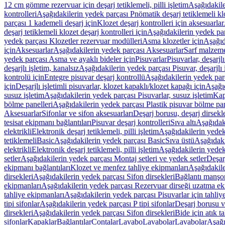
12 cm gömme rezervuar için deşarj tetiklemeli, pilli işletim
Aşağıdakile
kontrolleri
Aşağıdakilerin yedek parçası Pnömatik deşarj tetiklemeli klo
parçası 1 kademeli deşarj için
Klozet deşarj kontrolleri için aksesuarlar
deşarj tetiklemeli klozet deşarj kontrolleri için
Aşağıdakilerin yedek parç
yedek parçası Klozetler rezervuar modülleri
Asma klozetler için
Aşağıd
için
Aksesuarlar
Aşağıdakilerin yedek parçası Aksesuarlar
Sarf malzem
yedek parçası Asma ve ayaklı bideler için
Pisuvarlar
Pisuvarlar, deşarjlı
deşarjlı işletim, kanalsız
Aşağıdakilerin yedek parçası Pisuvar, deşarjlı 
kontrolü için
Entegre pisuvar deşarj kontrollü
Aşağıdakilerin yedek parç
için
Deşarjlı işletimli pisuvarlar, klozet kapaklı/klozet kapağı için
Aşağıd
susuz işletim
Aşağıdakilerin yedek parçası Pisuvarlar, susuz işletim
Kap
bölme panelleri
Aşağıdakilerin yedek parçası Plastik pisuvar bölme pan
Aksesuarlar
Sifonlar ve sifon aksesuarları
Deşarj borusu, deşarj dirsekle
tesisat ekipmanı bağlantıları
Pisuvar deşarj kontrolleri
Sıva altı
Aşağıdaki
elektrikli
Elektronik deşarj tetiklemeli, pilli işletim
Aşağıdakilerin yedek 
tetiklemeli
Basic
Aşağıdakilerin yedek parçası Basic
Sıva üstü
Aşağıdaki
elektrikli
Elektronik deşarj tetiklemeli, pilli işletim
Aşağıdakilerin yedek 
setler
Aşağıdakilerin yedek parçası Montaj setleri ve yedek setler
Deşarj
ekipmanı bağlantıları
Klozet ve menfez tahliye ekipmanları
Aşağıdakile
dirsekleri
Aşağıdakilerin yedek parçası Sifon dirsekleri
Bağlantı manşo
ekipmanları
Aşağıdakilerin yedek parçası Rezervuar dirseği uzatma ek
tahliye ekipmanları
Aşağıdakilerin yedek parçası Pisuvarlar için tahliy
tipi sifonlar
Aşağıdakilerin yedek parçası P tipi sifonlar
Deşarj borusu v
dirsekleri
Aşağıdakilerin yedek parçası Sifon dirsekleri
Bide için atık t
sifonlar
Kapaklar
Bağlantılar
Contalar
Lavabo
Lavabolar
Lavabolar
Aşağı