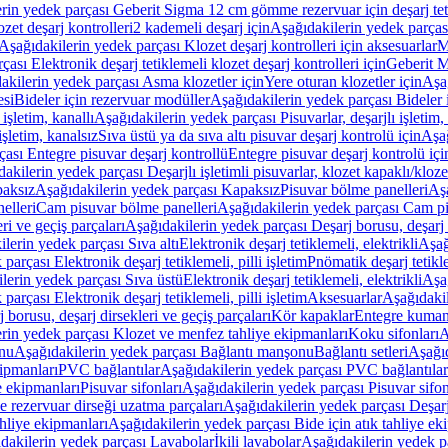
rin yedek parçası Geberit Sigma 12 cm gömme rezervuar için deşarj tetik
zet deşarj kontrolleri
2 kademeli deşarj için
Aşağıdakilerin yedek parçası
Aşağıdakilerin yedek parçası Klozet deşarj kontrolleri için aksesuarlar
M
ası Elektronik deşarj tetiklemeli klozet deşarj kontrolleri için
Geberit M
akilerin yedek parçası Asma klozetler için
Yere oturan klozetler için
Aşağ
esi
Bideler için rezervuar modüller
Aşağıdakilerin yedek parçası Bideler 
 işletim, kanallı
Aşağıdakilerin yedek parçası Pisuvarlar, deşarjlı işletim, 
işletim, kanalsız
Sıva üstü ya da sıva altı pisuvar deşarj kontrolü için
Aşağ
ası Entegre pisuvar deşarj kontrollü
Entegre pisuvar deşarj kontrolü içi
akilerin yedek parçası Deşarjlı işletimli pisuvarlar, klozet kapaklı/kloze
aksız
Aşağıdakilerin yedek parçası Kapaksız
Pisuvar bölme panelleri
Aşa
elleri
Cam pisuvar bölme panelleri
Aşağıdakilerin yedek parçası Cam pi
ri ve geçiş parçaları
Aşağıdakilerin yedek parçası Deşarj borusu, deşarj d
lerin yedek parçası Sıva altı
Elektronik deşarj tetiklemeli, elektrikli
Aşağ
parçası Elektronik deşarj tetiklemeli, pilli işletim
Pnömatik deşarj tetikl
lerin yedek parçası Sıva üstü
Elektronik deşarj tetiklemeli, elektrikli
Aşağ
parçası Elektronik deşarj tetiklemeli, pilli işletim
Aksesuarlar
Aşağıdakil
 borusu, deşarj dirsekleri ve geçiş parçaları
Kör kapaklar
Entegre kuman
rin yedek parçası Klozet ve menfez tahliye ekipmanları
Koku sifonları
A
nu
Aşağıdakilerin yedek parçası Bağlantı manşonu
Bağlantı setleri
Aşağıd
ipmanları
PVC bağlantılar
Aşağıdakilerin yedek parçası PVC bağlantılar
e ekipmanları
Pisuvar sifonları
Aşağıdakilerin yedek parçası Pisuvar sifon
e rezervuar dirseği uzatma parçaları
Aşağıdakilerin yedek parçası Deşarj
ahliye ekipmanları
Aşağıdakilerin yedek parçası Bide için atık tahliye ek
dakilerin yedek parçası Lavabolar
İkili lavabolar
Aşağıdakilerin yedek pa