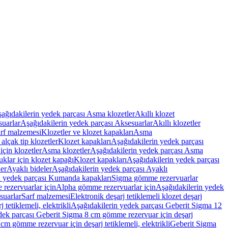
ağıdakilerin yedek parçası Asma klozetler
Akıllı klozet
uarlar
Aşağıdakilerin yedek parçası Aksesuarlar
Akıllı klozetler
rf malzemesi
Klozetler ve klozet kapakları
Asma
alçak tip klozetler
Klozet kapakları
Aşağıdakilerin yedek parçası
çin klozetler
Asma klozetler
Aşağıdakilerin yedek parçası Asma
klar için klozet kapağı
Klozet kapakları
Aşağıdakilerin yedek parçası
er
Ayaklı bideler
Aşağıdakilerin yedek parçası Ayaklı
n yedek parçası Kumanda kapakları
Sigma gömme rezervuarlar
rezervuarlar için
Alpha gömme rezervuarlar için
Aşağıdakilerin yedek
suarlar
Sarf malzemesi
Elektronik deşarj tetiklemeli klozet deşarj
tetiklemeli, elektrikli
Aşağıdakilerin yedek parçası Geberit Sigma 12
dek parçası Geberit Sigma 8 cm gömme rezervuar için deşarj
m gömme rezervuar için deşarj tetiklemeli, elektrikli
Geberit Sigma