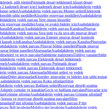
lemeli, pilli işletim
Pnömatik deşarj tetiklemeli klozet deşarj
 2 kademeli deşarj için
1 kademeli deşarj için
Aşağıdakilerin yedek
ontaj setleri
Aşağıdakilerin yedek parçası Montaj setleri
Elektronik
onolith sıhhi modüller
Klozetler rezervuar modülleri
Aşağıdakilerin
ıdakilerin yedek parçası Yere oturan klozetler
için rezervuar modüller
Asma ve ayaklı bideler için
Aşağıdakilerin
kanallı
Kapaksız
Aşağıdakilerin yedek parçası Kapaksız
Pisuvar,
ıdakilerin yedek parçası Sıva üstü ya da sıva altı pisuvar deşarj
n
Aşağıdakilerin yedek parçası Entegre pisuvar deşarj kontrolü
t kapağı için
Kanalsız
Aşağıdakilerin yedek parçası Kanalsız
Pisuvarlar,
ğıdakilerin yedek parçası Pisuvar bölme panelleri
Plastik pisuvar
suvar bölme panelleri
Aksesuarlar
Aşağıdakilerin yedek parçası
irsekleri ve geçiş parçaları
Sabitleme malzemesi
Tahliye vanaları
Sıhhi
ıdakilerin yedek parçası Elektronik deşarj tetiklemeli,
emeli
Aşağıdakilerin yedek parçası Pnömatik deşarj
ıdakilerin yedek parçası Elektronik deşarj tetiklemeli,
erin yedek parçası Aksesuarlar
Montaj setleri ve yedek
dalar
Diğer aksesuarlar
Klozetler, pisuvarlar ve bideler için sıhhi tesisat
şağıdakilerin yedek parçası Koku sifonları
Sifon
akilerin yedek parçası Bağlantı setleri
Rezervuar dirseği uzatma
Adaptör contalar ve kapaklar
Geçiş ve bağlantı parçaları
Pisuvarlar için
ları
Gömme sifonlar
Aşağıdakilerin yedek parçası Gömme sifonlar
P
 borusu ve rezervuar dirseği uzatma parçaları
Sifon
ipmanları
P tipi sifonlar
Aşağıdakilerin yedek parçası P tipi
rçası İkili lavabolar
Mobilya tipi lavabolar
Aşağıdakilerin yedek