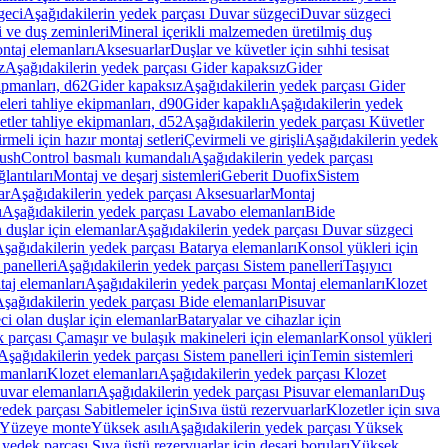
geci
Aşağıdakilerin yedek parçası Duvar süzgeci
Duvar süzgeci
i ve duş zeminleri
Mineral içerikli malzemeden üretilmiş duş
ntaj elemanları
Aksesuarlar
Duşlar ve küvetler için sıhhi tesisat
z
Aşağıdakilerin yedek parçası Gider kapaksız
Gider
ipmanları, d62
Gider kapaksız
Aşağıdakilerin yedek parçası Gider
leri tahliye ekipmanları, d90
Gider kapaklı
Aşağıdakilerin yedek
tler tahliye ekipmanları, d52
Aşağıdakilerin yedek parçası Küvetler
meli için hazır montaj setleri
Çevirmeli ve girişli
Aşağıdakilerin yedek
ushControl basmalı kumandalı
Aşağıdakilerin yedek parçası
lantıları
Montaj ve deşarj sistemleri
Geberit Duofix
Sistem
ar
Aşağıdakilerin yedek parçası Aksesuarlar
Montaj
ı
Aşağıdakilerin yedek parçası Lavabo elemanları
Bide
 duşlar için elemanlar
Aşağıdakilerin yedek parçası Duvar süzgeci
şağıdakilerin yedek parçası Batarya elemanları
Konsol yükleri için
 panelleri
Aşağıdakilerin yedek parçası Sistem panelleri
Taşıyıcı
aj elemanları
Aşağıdakilerin yedek parçası Montaj elemanları
Klozet
şağıdakilerin yedek parçası Bide elemanları
Pisuvar
i olan duşlar için elemanlar
Bataryalar ve cihazlar için
 parçası Çamaşır ve bulaşık makineleri için elemanlar
Konsol yükleri
Aşağıdakilerin yedek parçası Sistem panelleri için
Temin sistemleri
emanları
Klozet elemanları
Aşağıdakilerin yedek parçası Klozet
suvar elemanları
Aşağıdakilerin yedek parçası Pisuvar elemanları
Duş
edek parçası Sabitlemeler için
Sıva üstü rezervuarlar
Klozetler için sıva
ı Yüzeye monte
Yüksek asılı
Aşağıdakilerin yedek parçası Yüksek
yedek parçası Sıva üstü rezervuarlar için deşarj boruları
Yüksek