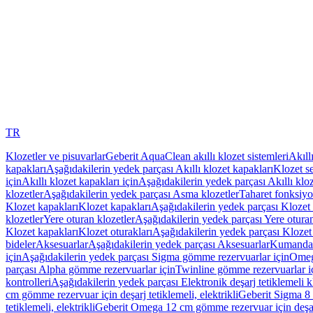
TR
Klozetler ve pisuvarlar
Geberit AquaClean akıllı klozet sistemleri
Akıll
kapakları
Aşağıdakilerin yedek parçası Akıllı klozet kapakları
Klozet se
için
Akıllı klozet kapakları için
Aşağıdakilerin yedek parçası Akıllı kloz
klozetler
Aşağıdakilerin yedek parçası Asma klozetler
Taharet fonksiyon
Klozet kapakları
Klozet kapakları
Aşağıdakilerin yedek parçası Klozet 
klozetler
Yere oturan klozetler
Aşağıdakilerin yedek parçası Yere oturan
Klozet kapakları
Klozet oturakları
Aşağıdakilerin yedek parçası Klozet 
bideler
Aksesuarlar
Aşağıdakilerin yedek parçası Aksesuarlar
Kumanda k
için
Aşağıdakilerin yedek parçası Sigma gömme rezervuarlar için
Omeg
parçası Alpha gömme rezervuarlar için
Twinline gömme rezervuarlar i
kontrolleri
Aşağıdakilerin yedek parçası Elektronik deşarj tetiklemeli kl
cm gömme rezervuar için deşarj tetiklemeli, elektrikli
Geberit Sigma 8 c
tetiklemeli, elektrikli
Geberit Omega 12 cm gömme rezervuar için deşarj 