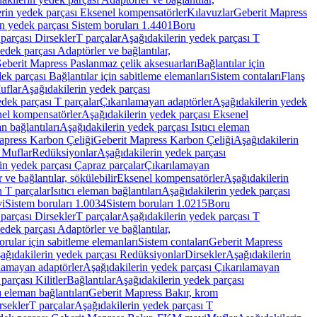
rin yedek parçası Eksenel kompensatörler
Kılavuzlar
Geberit Mapress
n yedek parçası Sistem boruları 1.4401
Boru
parçası Dirsekler
T parçalar
Aşağıdakilerin yedek parçası T
edek parçası Adaptörler ve bağlantılar,
eberit Mapress Paslanmaz çelik aksesuarları
Bağlantılar için
ek parçası Bağlantılar için sabitleme elemanları
Sistem contaları
Flanş
uflar
Aşağıdakilerin yedek parçası
dek parçası T parçalar
Çıkarılamayan adaptörler
Aşağıdakilerin yedek
el kompensatörler
Aşağıdakilerin yedek parçası Eksenel
an bağlantıları
Aşağıdakilerin yedek parçası Isıtıcı eleman
apress Karbon Çeliği
Geberit Mapress Karbon Çeliği
Aşağıdakilerin
 Muflar
Redüksiyonlar
Aşağıdakilerin yedek parçası
in yedek parçası Çapraz parçalar
Çıkarılamayan
ve bağlantılar, sökülebilir
Eksenel kompensatörler
Aşağıdakilerin
n T parçalar
Isıtıcı eleman bağlantıları
Aşağıdakilerin yedek parçası
vi
Sistem boruları 1.0034
Sistem boruları 1.0215
Boru
parçası Dirsekler
T parçalar
Aşağıdakilerin yedek parçası T
edek parçası Adaptörler ve bağlantılar,
orular için sabitleme elemanları
Sistem contaları
Geberit Mapress
ağıdakilerin yedek parçası Redüksiyonlar
Dirsekler
Aşağıdakilerin
lamayan adaptörler
Aşağıdakilerin yedek parçası Çıkarılamayan
parçası Kilitler
Bağlantılar
Aşağıdakilerin yedek parçası
ı eleman bağlantıları
Geberit Mapress Bakır, krom
rsekler
T parçalar
Aşağıdakilerin yedek parçası T