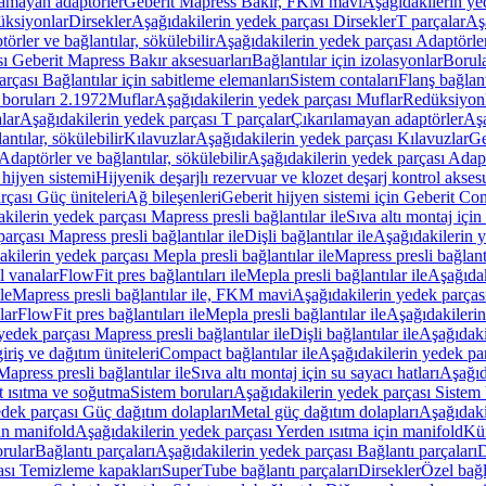
lamayan adaptörler
Geberit Mapress Bakır, FKM mavi
Aşağıdakilerin y
üksiyonlar
Dirsekler
Aşağıdakilerin yedek parçası Dirsekler
T parçalar
Aş
örler ve bağlantılar, sökülebilir
Aşağıdakilerin yedek parçası Adaptörler 
ı Geberit Mapress Bakır aksesuarları
Bağlantılar için izolasyonlar
Borula
rçası Bağlantılar için sabitleme elemanları
Sistem contaları
Flanş bağlantı
 boruları 2.1972
Muflar
Aşağıdakilerin yedek parçası Muflar
Redüksiyon
lar
Aşağıdakilerin yedek parçası T parçalar
Çıkarılamayan adaptörler
Aşa
ntılar, sökülebilir
Kılavuzlar
Aşağıdakilerin yedek parçası Kılavuzlar
Ge
Adaptörler ve bağlantılar, sökülebilir
Aşağıdakilerin yedek parçası Adaptö
 hijyen sistemi
Hijyenik deşarjlı rezervuar ve klozet deşarj kontrol aksesu
rçası Güç üniteleri
Ağ bileşenleri
Geberit hijyen sistemi için Geberit Co
kilerin yedek parçası Mapress presli bağlantılar ile
Sıva altı montaj için
arçası Mapress presli bağlantılar ile
Dişli bağlantılar ile
Aşağıdakilerin ye
kilerin yedek parçası Mepla presli bağlantılar ile
Mapress presli bağlantı
l vanalar
FlowFit pres bağlantıları ile
Mepla presli bağlantılar ile
Aşağıdak
le
Mapress presli bağlantılar ile, FKM mavi
Aşağıdakilerin yedek parças
lar
FlowFit pres bağlantıları ile
Mepla presli bağlantılar ile
Aşağıdakilerin
yedek parçası Mapress presli bağlantılar ile
Dişli bağlantılar ile
Aşağıdakil
iriş ve dağıtım üniteleri
Compact bağlantılar ile
Aşağıdakilerin yedek par
apress presli bağlantılar ile
Sıva altı montaj için su sayacı hatları
Aşağıda
 ısıtma ve soğutma
Sistem boruları
Aşağıdakilerin yedek parçası Sistem 
dek parçası Güç dağıtım dolapları
Metal güç dağıtım dolapları
Aşağıdaki
in manifold
Aşağıdakilerin yedek parçası Yerden ısıtma için manifold
Kür
rular
Bağlantı parçaları
Aşağıdakilerin yedek parçası Bağlantı parçaları
D
ası Temizleme kapakları
SuperTube bağlantı parçaları
Dirsekler
Özel bağl