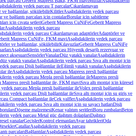
edek parçası Geberit Mapress Bakır, FKM mavi
Muflar
Aşağıdakilerin
ağıdakilerin yedek parçası T parçalar
Çıkarılamayan
ve bağlantılar, sökülebilir
Kilitler
Aşağıdakilerin yedek parçası
r ve bağlantı parçaları için contalar
Borular için sabitleme
ları için cıvata setleri
Geberit Mapress CuNiFe
Geberit Mapress
lar
Aşağıdakilerin yedek parçası
ğıdakilerin yedek parçası Çıkarılamayan adaptörler
Adaptörler ve
berit Mapress CuNiFe, FKM mavi
Aşağıdakilerin yedek parçası
rler ve bağlantılar, sökülebilir
Kılavuzlar
Geberit Mapress CuNiFe
arları
Aşağıdakilerin yedek parçası Hijyenik deşarjlı rezervuar ve
nnect aksesuarı
Sensörler
Vanalar
Düz yataklı vanalar
Aşağıdakilerin
 düz yataklı vanalar
Aşağıdakilerin yedek parçası Sıva altı montaj için
dek parçası Dişli bağlantılar ile
Eğimli yataklı vanalar
Aşağıdakilerin
lar ile
Aşağıdakilerin yedek parçası Mapress presli bağlantılar
ilerin yedek parçası Mepla presli bağlantılar ile
Mapress presli
ı Mapress presli bağlantılar ile, FKM mavi
Sıva altı montaj için küresel
 yedek parçası Mepla presli bağlantılar ile
Volex presli bağlantılar
erin yedek parçası Dişli bağlantılar ile
Sıva altı montaj için su giriş ve
çası Compact bağlantılar ile
Çek valfler
Aşağıdakilerin yedek parçası
kilerin yedek parçası Sıva altı montaj için su sayacı hatları
Dişli
boruları
Döşeme malzemesi
Kenar yalıtım şeritleri
Boru zımbaları
Beton
lerin yedek parçası Metal güç dağıtım dolapları
Dağıtıcı
esel vanalar
Geçişler
Kontrol elemanları
Ayar tahrikleri
Oda
irsekler
Çatallar
Aşağıdakilerin yedek parçası
antı parçaları
Bağlantılar
Aşağıdakilerin yedek parçası