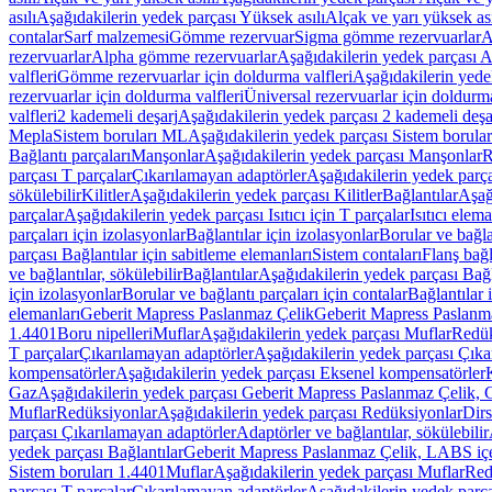
asılı
Aşağıdakilerin yedek parçası Yüksek asılı
Alçak ve yarı yüksek ası
contalar
Sarf malzemesi
Gömme rezervuar
Sigma gömme rezervuarlar
A
rezervuarlar
Alpha gömme rezervuarlar
Aşağıdakilerin yedek parçası 
valfleri
Gömme rezervuarlar için doldurma valfleri
Aşağıdakilerin yede
rezervuarlar için doldurma valfleri
Üniversal rezervuarlar için doldurma
valfleri
2 kademeli deşarj
Aşağıdakilerin yedek parçası 2 kademeli deşa
Mepla
Sistem boruları ML
Aşağıdakilerin yedek parçası Sistem borula
Bağlantı parçaları
Manşonlar
Aşağıdakilerin yedek parçası Manşonlar
R
parçası T parçalar
Çıkarılamayan adaptörler
Aşağıdakilerin yedek parç
sökülebilir
Kilitler
Aşağıdakilerin yedek parçası Kilitler
Bağlantılar
Aşağ
parçalar
Aşağıdakilerin yedek parçası Isıtıcı için T parçalar
Isıtıcı elem
parçaları için izolasyonlar
Bağlantılar için izolasyonlar
Borular ve bağlan
parçası Bağlantılar için sabitleme elemanları
Sistem contaları
Flanş bağla
ve bağlantılar, sökülebilir
Bağlantılar
Aşağıdakilerin yedek parçası Bağl
için izolasyonlar
Borular ve bağlantı parçaları için contalar
Bağlantılar 
elemanları
Geberit Mapress Paslanmaz Çelik
Geberit Mapress Paslanm
1.4401
Boru nipelleri
Muflar
Aşağıdakilerin yedek parçası Muflar
Redük
T parçalar
Çıkarılamayan adaptörler
Aşağıdakilerin yedek parçası Çıka
kompensatörler
Aşağıdakilerin yedek parçası Eksenel kompensatörler
Gaz
Aşağıdakilerin yedek parçası Geberit Mapress Paslanmaz Çelik, 
Muflar
Redüksiyonlar
Aşağıdakilerin yedek parçası Redüksiyonlar
Dirs
parçası Çıkarılamayan adaptörler
Adaptörler ve bağlantılar, sökülebilir
yedek parçası Bağlantılar
Geberit Mapress Paslanmaz Çelik, LABS iç
Sistem boruları 1.4401
Muflar
Aşağıdakilerin yedek parçası Muflar
Red
parçası T parçalar
Çıkarılamayan adaptörler
Aşağıdakilerin yedek parç