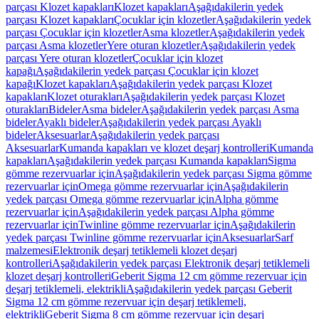
parçası Klozet kapakları
Klozet kapakları
Aşağıdakilerin yedek
parçası Klozet kapakları
Çocuklar için klozetler
Aşağıdakilerin yedek
parçası Çocuklar için klozetler
Asma klozetler
Aşağıdakilerin yedek
parçası Asma klozetler
Yere oturan klozetler
Aşağıdakilerin yedek
parçası Yere oturan klozetler
Çocuklar için klozet
kapağı
Aşağıdakilerin yedek parçası Çocuklar için klozet
kapağı
Klozet kapakları
Aşağıdakilerin yedek parçası Klozet
kapakları
Klozet oturakları
Aşağıdakilerin yedek parçası Klozet
oturakları
Bideler
Asma bideler
Aşağıdakilerin yedek parçası Asma
bideler
Ayaklı bideler
Aşağıdakilerin yedek parçası Ayaklı
bideler
Aksesuarlar
Aşağıdakilerin yedek parçası
Aksesuarlar
Kumanda kapakları ve klozet deşarj kontrolleri
Kumanda
kapakları
Aşağıdakilerin yedek parçası Kumanda kapakları
Sigma
gömme rezervuarlar için
Aşağıdakilerin yedek parçası Sigma gömme
rezervuarlar için
Omega gömme rezervuarlar için
Aşağıdakilerin
yedek parçası Omega gömme rezervuarlar için
Alpha gömme
rezervuarlar için
Aşağıdakilerin yedek parçası Alpha gömme
rezervuarlar için
Twinline gömme rezervuarlar için
Aşağıdakilerin
yedek parçası Twinline gömme rezervuarlar için
Aksesuarlar
Sarf
malzemesi
Elektronik deşarj tetiklemeli klozet deşarj
kontrolleri
Aşağıdakilerin yedek parçası Elektronik deşarj tetiklemeli
klozet deşarj kontrolleri
Geberit Sigma 12 cm gömme rezervuar için
deşarj tetiklemeli, elektrikli
Aşağıdakilerin yedek parçası Geberit
Sigma 12 cm gömme rezervuar için deşarj tetiklemeli,
elektrikli
Geberit Sigma 8 cm gömme rezervuar için deşarj