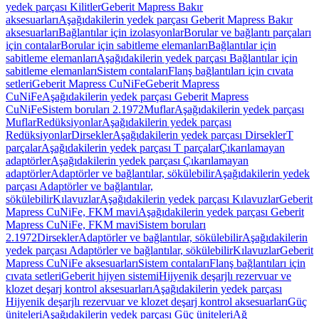
yedek parçası Kilitler
Geberit Mapress Bakır
aksesuarları
Aşağıdakilerin yedek parçası Geberit Mapress Bakır
aksesuarları
Bağlantılar için izolasyonlar
Borular ve bağlantı parçaları
için contalar
Borular için sabitleme elemanları
Bağlantılar için
sabitleme elemanları
Aşağıdakilerin yedek parçası Bağlantılar için
sabitleme elemanları
Sistem contaları
Flanş bağlantıları için cıvata
setleri
Geberit Mapress CuNiFe
Geberit Mapress
CuNiFe
Aşağıdakilerin yedek parçası Geberit Mapress
CuNiFe
Sistem boruları 2.1972
Muflar
Aşağıdakilerin yedek parçası
Muflar
Redüksiyonlar
Aşağıdakilerin yedek parçası
Redüksiyonlar
Dirsekler
Aşağıdakilerin yedek parçası Dirsekler
T
parçalar
Aşağıdakilerin yedek parçası T parçalar
Çıkarılamayan
adaptörler
Aşağıdakilerin yedek parçası Çıkarılamayan
adaptörler
Adaptörler ve bağlantılar, sökülebilir
Aşağıdakilerin yedek
parçası Adaptörler ve bağlantılar,
sökülebilir
Kılavuzlar
Aşağıdakilerin yedek parçası Kılavuzlar
Geberit
Mapress CuNiFe, FKM mavi
Aşağıdakilerin yedek parçası Geberit
Mapress CuNiFe, FKM mavi
Sistem boruları
2.1972
Dirsekler
Adaptörler ve bağlantılar, sökülebilir
Aşağıdakilerin
yedek parçası Adaptörler ve bağlantılar, sökülebilir
Kılavuzlar
Geberit
Mapress CuNiFe aksesuarları
Sistem contaları
Flanş bağlantıları için
cıvata setleri
Geberit hijyen sistemi
Hijyenik deşarjlı rezervuar ve
klozet deşarj kontrol aksesuarları
Aşağıdakilerin yedek parçası
Hijyenik deşarjlı rezervuar ve klozet deşarj kontrol aksesuarları
Güç
üniteleri
Aşağıdakilerin yedek parçası Güç üniteleri
Ağ