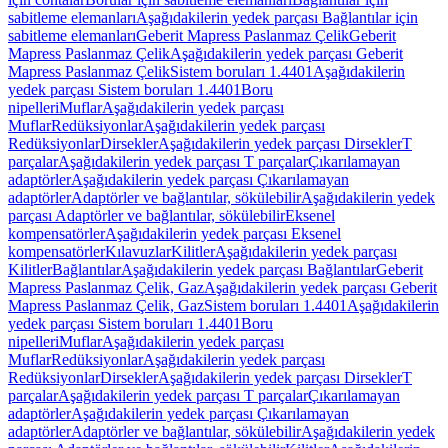
sabitleme elemanları
Aşağıdakilerin yedek parçası Bağlantılar için
sabitleme elemanları
Geberit Mapress Paslanmaz Çelik
Geberit
Mapress Paslanmaz Çelik
Aşağıdakilerin yedek parçası Geberit
Mapress Paslanmaz Çelik
Sistem boruları 1.4401
Aşağıdakilerin
yedek parçası Sistem boruları 1.4401
Boru
nipelleri
Muflar
Aşağıdakilerin yedek parçası
Muflar
Redüksiyonlar
Aşağıdakilerin yedek parçası
Redüksiyonlar
Dirsekler
Aşağıdakilerin yedek parçası Dirsekler
T
parçalar
Aşağıdakilerin yedek parçası T parçalar
Çıkarılamayan
adaptörler
Aşağıdakilerin yedek parçası Çıkarılamayan
adaptörler
Adaptörler ve bağlantılar, sökülebilir
Aşağıdakilerin yedek
parçası Adaptörler ve bağlantılar, sökülebilir
Eksenel
kompensatörler
Aşağıdakilerin yedek parçası Eksenel
kompensatörler
Kılavuzlar
Kilitler
Aşağıdakilerin yedek parçası
Kilitler
Bağlantılar
Aşağıdakilerin yedek parçası Bağlantılar
Geberit
Mapress Paslanmaz Çelik, Gaz
Aşağıdakilerin yedek parçası Geberit
Mapress Paslanmaz Çelik, Gaz
Sistem boruları 1.4401
Aşağıdakilerin
yedek parçası Sistem boruları 1.4401
Boru
nipelleri
Muflar
Aşağıdakilerin yedek parçası
Muflar
Redüksiyonlar
Aşağıdakilerin yedek parçası
Redüksiyonlar
Dirsekler
Aşağıdakilerin yedek parçası Dirsekler
T
parçalar
Aşağıdakilerin yedek parçası T parçalar
Çıkarılamayan
adaptörler
Aşağıdakilerin yedek parçası Çıkarılamayan
adaptörler
Adaptörler ve bağlantılar, sökülebilir
Aşağıdakilerin yedek