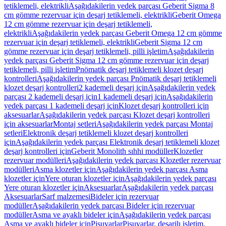
tetiklemeli, elektrikli
Aşağıdakilerin yedek parçası Geberit Sigma 8
cm gömme rezervuar için deşarj tetiklemeli, elektrikli
Geberit Omega
12 cm gömme rezervuar için deşarj tetiklemeli,
elektrikli
Aşağıdakilerin yedek parçası Geberit Omega 12 cm gömme
rezervuar için deşarj tetiklemeli, elektrikli
Geberit Sigma 12 cm
gömme rezervuar için deşarj tetiklemeli, pilli işletim
Aşağıdakilerin
yedek parçası Geberit Sigma 12 cm gömme rezervuar için deşarj
tetiklemeli, pilli işletim
Pnömatik deşarj tetiklemeli klozet deşarj
kontrolleri
Aşağıdakilerin yedek parçası Pnömatik deşarj tetiklemeli
klozet deşarj kontrolleri
2 kademeli deşarj için
Aşağıdakilerin yedek
parçası 2 kademeli deşarj için
1 kademeli deşarj için
Aşağıdakilerin
yedek parçası 1 kademeli deşarj için
Klozet deşarj kontrolleri için
aksesuarlar
Aşağıdakilerin yedek parçası Klozet deşarj kontrolleri
için aksesuarlar
Montaj setleri
Aşağıdakilerin yedek parçası Montaj
setleri
Elektronik deşarj tetiklemeli klozet deşarj kontrolleri
için
Aşağıdakilerin yedek parçası Elektronik deşarj tetiklemeli klozet
deşarj kontrolleri için
Geberit Monolith sıhhi modüller
Klozetler
rezervuar modülleri
Aşağıdakilerin yedek parçası Klozetler rezervuar
modülleri
Asma klozetler için
Aşağıdakilerin yedek parçası Asma
klozetler için
Yere oturan klozetler için
Aşağıdakilerin yedek parçası
Yere oturan klozetler için
Aksesuarlar
Aşağıdakilerin yedek parçası
Aksesuarlar
Sarf malzemesi
Bideler için rezervuar
modüller
Aşağıdakilerin yedek parçası Bideler için rezervuar
modüller
Asma ve ayaklı bideler için
Aşağıdakilerin yedek parçası
Asma ve ayaklı bideler için
Pisuvarlar
Pisuvarlar, deşarjlı işletim,