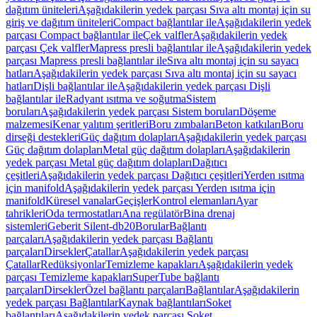
dağıtım üniteleri
Aşağıdakilerin yedek parçası Sıva altı montaj için su
giriş ve dağıtım üniteleri
Compact bağlantılar ile
Aşağıdakilerin yedek
parçası Compact bağlantılar ile
Çek valfler
Aşağıdakilerin yedek
parçası Çek valfler
Mapress presli bağlantılar ile
Aşağıdakilerin yedek
parçası Mapress presli bağlantılar ile
Sıva altı montaj için su sayacı
hatları
Aşağıdakilerin yedek parçası Sıva altı montaj için su sayacı
hatları
Dişli bağlantılar ile
Aşağıdakilerin yedek parçası Dişli
bağlantılar ile
Radyant ısıtma ve soğutma
Sistem
boruları
Aşağıdakilerin yedek parçası Sistem boruları
Döşeme
malzemesi
Kenar yalıtım şeritleri
Boru zımbaları
Beton katkıları
Boru
dirseği destekleri
Güç dağıtım dolapları
Aşağıdakilerin yedek parçası
Güç dağıtım dolapları
Metal güç dağıtım dolapları
Aşağıdakilerin
yedek parçası Metal güç dağıtım dolapları
Dağıtıcı
çeşitleri
Aşağıdakilerin yedek parçası Dağıtıcı çeşitleri
Yerden ısıtma
için manifold
Aşağıdakilerin yedek parçası Yerden ısıtma için
manifold
Küresel vanalar
Geçişler
Kontrol elemanları
Ayar
tahrikleri
Oda termostatları
Ana regülatör
Bina drenaj
sistemleri
Geberit Silent-db20
Borular
Bağlantı
parçaları
Aşağıdakilerin yedek parçası Bağlantı
parçaları
Dirsekler
Çatallar
Aşağıdakilerin yedek parçası
Çatallar
Redüksiyonlar
Temizleme kapakları
Aşağıdakilerin yedek
parçası Temizleme kapakları
SuperTube bağlantı
parçaları
Dirsekler
Özel bağlantı parçaları
Bağlantılar
Aşağıdakilerin
yedek parçası Bağlantılar
Kaynak bağlantıları
Soket
bağlantıları
Aşağıdakilerin yedek parçası Soket