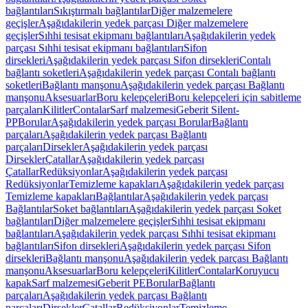
bağlantıları
Sıkıştırmalı bağlantılar
Diğer malzemelere
geçişler
Aşağıdakilerin yedek parçası Diğer malzemelere
geçişler
Sıhhi tesisat ekipmanı bağlantıları
Aşağıdakilerin yedek
parçası Sıhhi tesisat ekipmanı bağlantıları
Sifon
dirsekleri
Aşağıdakilerin yedek parçası Sifon dirsekleri
Contalı
bağlantı soketleri
Aşağıdakilerin yedek parçası Contalı bağlantı
soketleri
Bağlantı manşonu
Aşağıdakilerin yedek parçası Bağlantı
manşonu
Aksesuarlar
Boru kelepçeleri
Boru kelepçeleri için sabitleme
parçaları
Kilitler
Contalar
Sarf malzemesi
Geberit Silent-
PP
Borular
Aşağıdakilerin yedek parçası Borular
Bağlantı
parçaları
Aşağıdakilerin yedek parçası Bağlantı
parçaları
Dirsekler
Aşağıdakilerin yedek parçası
Dirsekler
Çatallar
Aşağıdakilerin yedek parçası
Çatallar
Redüksiyonlar
Aşağıdakilerin yedek parçası
Redüksiyonlar
Temizleme kapakları
Aşağıdakilerin yedek parçası
Temizleme kapakları
Bağlantılar
Aşağıdakilerin yedek parçası
Bağlantılar
Soket bağlantıları
Aşağıdakilerin yedek parçası Soket
bağlantıları
Diğer malzemelere geçişler
Sıhhi tesisat ekipmanı
bağlantıları
Aşağıdakilerin yedek parçası Sıhhi tesisat ekipmanı
bağlantıları
Sifon dirsekleri
Aşağıdakilerin yedek parçası Sifon
dirsekleri
Bağlantı manşonu
Aşağıdakilerin yedek parçası Bağlantı
manşonu
Aksesuarlar
Boru kelepçeleri
Kilitler
Contalar
Koruyucu
kapak
Sarf malzemesi
Geberit PE
Borular
Bağlantı
parçaları
Aşağıdakilerin yedek parçası Bağlantı
parçaları
Dirsekler
Çatallar
Redüksiyonlar
Temizleme