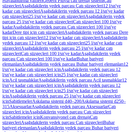
Havalandırma valfleri
Geberit Pluvia çatı drenaj sistemi
Çatı
süzgeçleri
Aşağıdakilerin yedek parçası Çatı süzgeçleri
12 l/sn'ye
kadar çatı süzgeçleri
Aşağıdakilerin yedek parçası 12 l/sn'ye kadar
çatı süzgeçleri
25 l/sn'ye kadar çatı süzgeçleri
Aşağıdakilerin yedek
parçası 25 l/sn'ye kadar çatı süzgeçleri
Çatı süzgeçleri 100 l/sn'ye
kadar
Aşağıdakilerin yedek parçası Çatı süzgeçleri 100 l/sn'ye
kadar
Dere tipi için çatı süzgeçleri
Aşağıdakilerin yedek parçası Dere
tipi için çatı süzgeçleri
12 l/sn'ye kadar çatı süzgeçleri
Aşağıdakilerin
yedek parçası 12 l/sn'ye kadar çatı süzgeçleri
25 l/sn'ye kadar çatı
süzgeçleri
Aşağıdakilerin yedek parçası 25 l/sn'ye kadar çatı
süzgeçleri
Çatı süzgeçleri 100 l/sn'ye kadar
Aşağıdakilerin yedek
parçası Çatı süzgeçleri 100 l/sn'ye kadar
Buhar bariyeri
elemanları
Aşağıdakilerin yedek parçası Buhar bariyeri elemanları
12
l/sn'ye kadar çatı süzgeçleri için
Aşağıdakilerin yedek parçası 12
l/sn'ye kadar çatı süzgeçleri için
25 l/sn'ye kadar çatı süzgeçleri
için
Acil taşmalıklar
Aşağıdakilerin yedek parçası Acil taşmalıklar
12
l/sn'ye kadar çatı süzgeçleri için
Aşağıdakilerin yedek parçası 12
l/sn'ye kadar çatı süzgeçleri için
25 l/sn'ye kadar çatı süzgeçleri
için
Aşağıdakilerin yedek parçası 25 l/sn'ye kadar çatı süzgeçleri
için
Sabitlemeler
Askılama sistemi d40–200
Askılama sistemi d250–
315
Aksesuarlar
Aşağıdakilerin yedek parçası Aksesuarlar
Çatı
süzgeçleri için
Aşağıdakilerin yedek parçası Çatı süzgeçleri
için
Sabitlemeler için
Konvansiyonel çatı drenajı
Çatı
süzgeçleri
Aşağıdakilerin yedek parçası Çatı süzgeçleri
Buhar
bariyeri elemanları
Aşağıdakilerin yedek parçası Buhar bariyeri