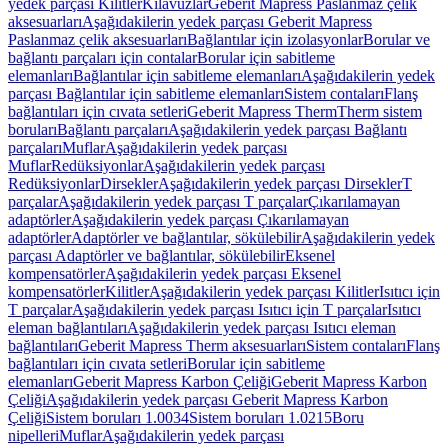
yedek parçası Kilitler
Kılavuzlar
Geberit Mapress Paslanmaz çelik
aksesuarları
Aşağıdakilerin yedek parçası Geberit Mapress
Paslanmaz çelik aksesuarları
Bağlantılar için izolasyonlar
Borular ve
bağlantı parçaları için contalar
Borular için sabitleme
elemanları
Bağlantılar için sabitleme elemanları
Aşağıdakilerin yedek
parçası Bağlantılar için sabitleme elemanları
Sistem contaları
Flanş
bağlantıları için cıvata setleri
Geberit Mapress Therm
Therm sistem
boruları
Bağlantı parçaları
Aşağıdakilerin yedek parçası Bağlantı
parçaları
Muflar
Aşağıdakilerin yedek parçası
Muflar
Redüksiyonlar
Aşağıdakilerin yedek parçası
Redüksiyonlar
Dirsekler
Aşağıdakilerin yedek parçası Dirsekler
T
parçalar
Aşağıdakilerin yedek parçası T parçalar
Çıkarılamayan
adaptörler
Aşağıdakilerin yedek parçası Çıkarılamayan
adaptörler
Adaptörler ve bağlantılar, sökülebilir
Aşağıdakilerin yedek
parçası Adaptörler ve bağlantılar, sökülebilir
Eksenel
kompensatörler
Aşağıdakilerin yedek parçası Eksenel
kompensatörler
Kilitler
Aşağıdakilerin yedek parçası Kilitler
Isıtıcı için
T parçalar
Aşağıdakilerin yedek parçası Isıtıcı için T parçalar
Isıtıcı
eleman bağlantıları
Aşağıdakilerin yedek parçası Isıtıcı eleman
bağlantıları
Geberit Mapress Therm aksesuarları
Sistem contaları
Flanş
bağlantıları için cıvata setleri
Borular için sabitleme
elemanları
Geberit Mapress Karbon Çeliği
Geberit Mapress Karbon
Çeliği
Aşağıdakilerin yedek parçası Geberit Mapress Karbon
Çeliği
Sistem boruları 1.0034
Sistem boruları 1.0215
Boru
nipelleri
Muflar
Aşağıdakilerin yedek parçası