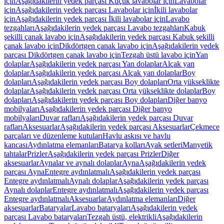
için
Aşağıdakilerin yedek parçası Küçük lavabolar için
Lavabolar
için
Aşağıdakilerin yedek parçası Lavabolar için
İkili lavabolar
için
Aşağıdakilerin yedek parçası İkili lavabolar için
Lavabo
tezgahları
Aşağıdakilerin yedek parçası Lavabo tezgahları
Kabuk
şekilli çanak lavabo için
Aşağıdakilerin yedek parçası Kabuk şekilli
çanak lavabo için
Dikdörtgen çanak lavabo için
Aşağıdakilerin yedek
parçası Dikdörtgen çanak lavabo için
Tezgah üstü lavabo için
Yan
dolaplar
Aşağıdakilerin yedek parçası Yan dolaplar
Alçak yan
dolaplar
Aşağıdakilerin yedek parçası Alçak yan dolaplar
Boy
dolapları
Aşağıdakilerin yedek parçası Boy dolapları
Orta yükseklikte
dolaplar
Aşağıdakilerin yedek parçası Orta yükseklikte dolaplar
Boy
dolapları
Aşağıdakilerin yedek parçası Boy dolapları
Diğer banyo
mobilyaları
Aşağıdakilerin yedek parçası Diğer banyo
mobilyaları
Duvar rafları
Aşağıdakilerin yedek parçası Duvar
rafları
Aksesuarlar
Aşağıdakilerin yedek parçası Aksesuarlar
Çekmece
parçaları ve düzenleme kutuları
Havlu askısı ve havlu
kancası
Aydınlatma elemanları
Batarya kolları
Ayak setleri
Manyetik
tahtalar
Prizler
Aşağıdakilerin yedek parçası Prizler
Diğer
aksesuarlar
Aynalar ve aynalı dolaplar
Ayna
Aşağıdakilerin yedek
parçası Ayna
Entegre aydınlatmalı
Aşağıdakilerin yedek parçası
Entegre aydınlatmalı
Aynalı dolaplar
Aşağıdakilerin yedek parçası
Aynalı dolaplar
Entegre aydınlatmalı
Aşağıdakilerin yedek parçası
Entegre aydınlatmalı
Aksesuarlar
Aydınlatma elemanları
Diğer
aksesuarlar
Bataryalar
Lavabo bataryaları
Aşağıdakilerin yedek
parçası Lavabo bataryaları
Tezgah üstü, elektrikli
Aşağıdakilerin