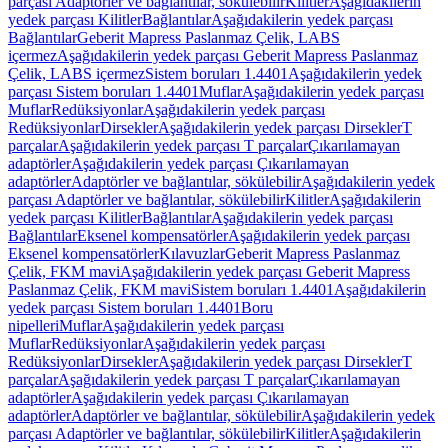
parçası Adaptörler ve bağlantılar, sökülebilir
Kilitler
Aşağıdakilerin
yedek parçası Kilitler
Bağlantılar
Aşağıdakilerin yedek parçası
Bağlantılar
Geberit Mapress Paslanmaz Çelik, LABS
içermez
Aşağıdakilerin yedek parçası Geberit Mapress Paslanmaz
Çelik, LABS içermez
Sistem boruları 1.4401
Aşağıdakilerin yedek
parçası Sistem boruları 1.4401
Muflar
Aşağıdakilerin yedek parçası
Muflar
Redüksiyonlar
Aşağıdakilerin yedek parçası
Redüksiyonlar
Dirsekler
Aşağıdakilerin yedek parçası Dirsekler
T
parçalar
Aşağıdakilerin yedek parçası T parçalar
Çıkarılamayan
adaptörler
Aşağıdakilerin yedek parçası Çıkarılamayan
adaptörler
Adaptörler ve bağlantılar, sökülebilir
Aşağıdakilerin yedek
parçası Adaptörler ve bağlantılar, sökülebilir
Kilitler
Aşağıdakilerin
yedek parçası Kilitler
Bağlantılar
Aşağıdakilerin yedek parçası
Bağlantılar
Eksenel kompensatörler
Aşağıdakilerin yedek parçası
Eksenel kompensatörler
Kılavuzlar
Geberit Mapress Paslanmaz
Çelik, FKM mavi
Aşağıdakilerin yedek parçası Geberit Mapress
Paslanmaz Çelik, FKM mavi
Sistem boruları 1.4401
Aşağıdakilerin
yedek parçası Sistem boruları 1.4401
Boru
nipelleri
Muflar
Aşağıdakilerin yedek parçası
Muflar
Redüksiyonlar
Aşağıdakilerin yedek parçası
Redüksiyonlar
Dirsekler
Aşağıdakilerin yedek parçası Dirsekler
T
parçalar
Aşağıdakilerin yedek parçası T parçalar
Çıkarılamayan
adaptörler
Aşağıdakilerin yedek parçası Çıkarılamayan
adaptörler
Adaptörler ve bağlantılar, sökülebilir
Aşağıdakilerin yedek
parçası Adaptörler ve bağlantılar, sökülebilir
Kilitler
Aşağıdakilerin