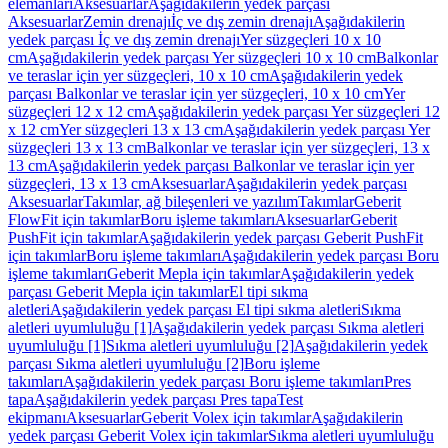
elemanları
Aksesuarlar
Aşağıdakilerin yedek parçası
Aksesuarlar
Zemin drenajı
İç ve dış zemin drenajı
Aşağıdakilerin
yedek parçası İç ve dış zemin drenajı
Yer süzgeçleri 10 x 10
cm
Aşağıdakilerin yedek parçası Yer süzgeçleri 10 x 10 cm
Balkonlar
ve teraslar için yer süzgeçleri, 10 x 10 cm
Aşağıdakilerin yedek
parçası Balkonlar ve teraslar için yer süzgeçleri, 10 x 10 cm
Yer
süzgeçleri 12 x 12 cm
Aşağıdakilerin yedek parçası Yer süzgeçleri 12
x 12 cm
Yer süzgeçleri 13 x 13 cm
Aşağıdakilerin yedek parçası Yer
süzgeçleri 13 x 13 cm
Balkonlar ve teraslar için yer süzgeçleri, 13 x
13 cm
Aşağıdakilerin yedek parçası Balkonlar ve teraslar için yer
süzgeçleri, 13 x 13 cm
Aksesuarlar
Aşağıdakilerin yedek parçası
Aksesuarlar
Takımlar, ağ bileşenleri ve yazılım
Takımlar
Geberit
FlowFit için takımlar
Boru işleme takımları
Aksesuarlar
Geberit
PushFit için takımlar
Aşağıdakilerin yedek parçası Geberit PushFit
için takımlar
Boru işleme takımları
Aşağıdakilerin yedek parçası Boru
işleme takımları
Geberit Mepla için takımlar
Aşağıdakilerin yedek
parçası Geberit Mepla için takımlar
El tipi sıkma
aletleri
Aşağıdakilerin yedek parçası El tipi sıkma aletleri
Sıkma
aletleri uyumluluğu [1]
Aşağıdakilerin yedek parçası Sıkma aletleri
uyumluluğu [1]
Sıkma aletleri uyumluluğu [2]
Aşağıdakilerin yedek
parçası Sıkma aletleri uyumluluğu [2]
Boru işleme
takımları
Aşağıdakilerin yedek parçası Boru işleme takımları
Pres
tapa
Aşağıdakilerin yedek parçası Pres tapa
Test
ekipmanı
Aksesuarlar
Geberit Volex için takımlar
Aşağıdakilerin
yedek parçası Geberit Volex için takımlar
Sıkma aletleri uyumluluğu