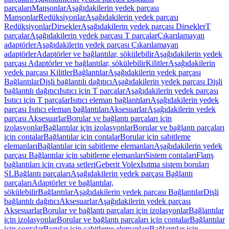
parçaları
Manşonlar
Aşağıdakilerin yedek parçası
Manşonlar
Redüksiyonlar
Aşağıdakilerin yedek parçası
Redüksiyonlar
Dirsekler
Aşağıdakilerin yedek parçası Dirsekler
T
parçalar
Aşağıdakilerin yedek parçası T parçalar
Çıkarılamayan
adaptörler
Aşağıdakilerin yedek parçası Çıkarılamayan
adaptörler
Adaptörler ve bağlantılar, sökülebilir
Aşağıdakilerin yedek
parçası Adaptörler ve bağlantılar, sökülebilir
Kilitler
Aşağıdakilerin
yedek parçası Kilitler
Bağlantılar
Aşağıdakilerin yedek parçası
Bağlantılar
Dişli bağlantılı dağıtıcı
Aşağıdakilerin yedek parçası Dişli
bağlantılı dağıtıcı
Isıtıcı için T parçalar
Aşağıdakilerin yedek parçası
Isıtıcı için T parçalar
Isıtıcı eleman bağlantıları
Aşağıdakilerin yedek
parçası Isıtıcı eleman bağlantıları
Aksesuarlar
Aşağıdakilerin yedek
parçası Aksesuarlar
Borular ve bağlantı parçaları için
izolasyonlar
Bağlantılar için izolasyonlar
Borular ve bağlantı parçaları
için contalar
Bağlantılar için contalar
Borular için sabitleme
elemanları
Bağlantılar için sabitleme elemanları
Aşağıdakilerin yedek
parçası Bağlantılar için sabitleme elemanları
Sistem contaları
Flanş
bağlantıları için cıvata setleri
Geberit Volex
Isıtma sistem boruları
SL
Bağlantı parçaları
Aşağıdakilerin yedek parçası Bağlantı
parçaları
Adaptörler ve bağlantılar,
sökülebilir
Bağlantılar
Aşağıdakilerin yedek parçası Bağlantılar
Dişli
bağlantılı dağıtıcı
Aksesuarlar
Aşağıdakilerin yedek parçası
Aksesuarlar
Borular ve bağlantı parçaları için izolasyonlar
Bağlantılar
için izolasyonlar
Borular ve bağlantı parçaları için contalar
Bağlantılar
için contalar
Borular için sabitleme elemanları
Bağlantılar için