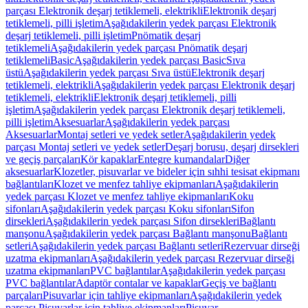
parçası Elektronik deşarj tetiklemeli, elektrikli
Elektronik deşarj
tetiklemeli, pilli işletim
Aşağıdakilerin yedek parçası Elektronik
deşarj tetiklemeli, pilli işletim
Pnömatik deşarj
tetiklemeli
Aşağıdakilerin yedek parçası Pnömatik deşarj
tetiklemeli
Basic
Aşağıdakilerin yedek parçası Basic
Sıva
üstü
Aşağıdakilerin yedek parçası Sıva üstü
Elektronik deşarj
tetiklemeli, elektrikli
Aşağıdakilerin yedek parçası Elektronik deşarj
tetiklemeli, elektrikli
Elektronik deşarj tetiklemeli, pilli
işletim
Aşağıdakilerin yedek parçası Elektronik deşarj tetiklemeli,
pilli işletim
Aksesuarlar
Aşağıdakilerin yedek parçası
Aksesuarlar
Montaj setleri ve yedek setler
Aşağıdakilerin yedek
parçası Montaj setleri ve yedek setler
Deşarj borusu, deşarj dirsekleri
ve geçiş parçaları
Kör kapaklar
Entegre kumandalar
Diğer
aksesuarlar
Klozetler, pisuvarlar ve bideler için sıhhi tesisat ekipmanı
bağlantıları
Klozet ve menfez tahliye ekipmanları
Aşağıdakilerin
yedek parçası Klozet ve menfez tahliye ekipmanları
Koku
sifonları
Aşağıdakilerin yedek parçası Koku sifonları
Sifon
dirsekleri
Aşağıdakilerin yedek parçası Sifon dirsekleri
Bağlantı
manşonu
Aşağıdakilerin yedek parçası Bağlantı manşonu
Bağlantı
setleri
Aşağıdakilerin yedek parçası Bağlantı setleri
Rezervuar dirseği
uzatma ekipmanları
Aşağıdakilerin yedek parçası Rezervuar dirseği
uzatma ekipmanları
PVC bağlantılar
Aşağıdakilerin yedek parçası
PVC bağlantılar
Adaptör contalar ve kapaklar
Geçiş ve bağlantı
parçaları
Pisuvarlar için tahliye ekipmanları
Aşağıdakilerin yedek
parçası Pisuvarlar için tahliye ekipmanları
Pisuvar