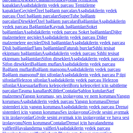
kapakları
Aşağıdakilerin yedek parçası Temizleme
kapakları
Geçişler
Özel bağlantı parçaları
Aşağıdakilerin yedek
parçası Özel bağlantı parçaları
SuperTube bağlantı
parçaları
Dirsekler
Özel bağlantı parçaları
Bağlantılar
Aşağıdakilerin
yedek parçası Bağlantılar
Kaynak bağlantıları
Soket
bağlantıları
Aşağıdakilerin yedek parçası Soket bağlantıları
Diğer
malzemelere geçişler
Aşağıdakilerin yedek parçası Diğer
malzemelere geçişler
Dişli bağlantılar
Aşağıdakilerin yedek parçası
Dişli bağlantılar
Flanş bağlantıları
Faturalı burçlar
Sıhhi tesisat
ekipmanı bağlantıları
Aşağıdakilerin yedek parçası Sıhhi tesisat
ekipmanı bağlantıları
Sifon dirsekleri
Aşağıdakilerin yedek parçası
Sifon dirsekleri
Bağlantı mufları
Aşağıdakilerin yedek parçası
Bağlantı mufları
Bağlantı manşonu
Aşağıdakilerin yedek parçası
Bağlantı manşonu
P tipi sifonlar
Aşağıdakilerin yedek parçası P tipi
sifonlar
Helezon sifonlar
Aşağıdakilerin yedek parçası Helezon
sifonlar
Aksesuarlar
Boru kelepçeleri
Boru kelepçeleri için sabitleme
parçaları
Taşıma kanalları
Kilitler
Contalar
Şablon kutuları
Sarf
malzemesi
Yangın koruması, ses izolasyonu ve nem koruması
Yangın
koruması
Aşağıdakilerin yedek parçası Yangın koruması
Drenaj
sistemleri için yangın koruması
Aşağıdakilerin yedek parçası Drenaj
sistemleri için yangın koruması
Ses izolasyonu
Gövde sesini ayırmak
için izolasyonlar
Gövde sesini ayırmak için izolasyonlar ve hava sesi
izolasyonu
Nem koruması
Contalar
Drenaj için havalandırma
valfleri
Havalandırma valfleri
Aşağıdakilerin yedek parçası