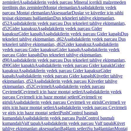
zeminleri
Aşağıdakilerin yedek parçası Mineral içerikli malzemeden
üretilmiş duş zeminleri
Montaj elemanları
Aşağıdakilerin yedek
parçası Montaj elemanları
Aksesuarlar
Duşlar ve küvetler için sıhhi
tesisat ekipmanı bağlantıları
Duş tekneleri tahliye ekipmanları,
d52
Aşağıdakilerin yedek parçası Duş tekneleri tahliye ekipmanları,
d52
Gider kapaksız
Aşağıdakilerin yedek parçası Gider
kapaksız
Gider kapağı
Aşağıdakilerin yedek parçası Gider kapağı
Duş
tekneleri tahliye ekipmanları, d62
Aşağıdakilerin yedek parçası Duş
tekneleri tahliye ekipmanları, d62
Gider kapaksız
Aşağıdakilerin
yedek parçası Gider kapaksız
Gider kapağı
Aşağıdakilerin yedek
parçası Gider kapağı
Duş tekneleri tahliye ekipmanları,
d90
Aşağıdakilerin yedek parçası Duş tekneleri tahliye ekipmanları,
d90
Gider kapaklı
Aşağıdakilerin yedek parçası Gider kapaklı
Gider
kapaksız
Aşağıdakilerin yedek parçası Gider kapaksız
Gider
kapağı
Aşağıdakilerin yedek parçası Gider kapağı
Küvetler tahliye
ekipmanları, d52
Aşağıdakilerin yedek parçası Küvetler tahliye
ekipmanları, d52
Çevirmeli
Aşağıdakilerin yedek parçası
Çevirmeli
Çevirmeli için hazır montaj setleri
Aşağıdakilerin yedek
parçası Çevirmeli için hazır montaj setleri
Çevirmeli ve
girişli
Aşağıdakilerin yedek parçası Çevirmeli ve girişli
Çevirmeli ve
giriş için hazır montaj setleri
Aşağıdakilerin yedek parçası Çevirmeli
ve giriş için hazır montaj setleri
PushControl basmalı
kumandalı
Aşağıdakilerin yedek parçası PushControl basmalı
kumandalı
Valf tapalı
Aşağıdakilerin yedek parçası Valf tapalı
Küvet
tahliye ekipmanları aksesuarları
Bağlantı setleri
Su bağlantıları
Montaj