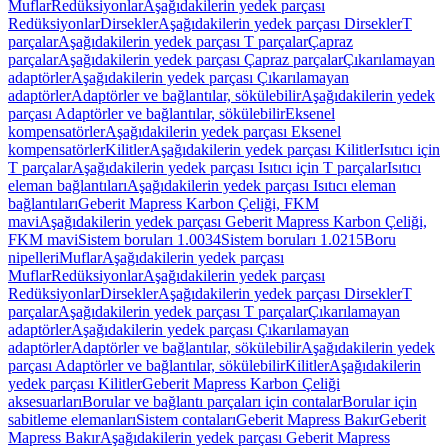
Muflar
Redüksiyonlar
Aşağıdakilerin yedek parçası
Redüksiyonlar
Dirsekler
Aşağıdakilerin yedek parçası Dirsekler
T
parçalar
Aşağıdakilerin yedek parçası T parçalar
Çapraz
parçalar
Aşağıdakilerin yedek parçası Çapraz parçalar
Çıkarılamayan
adaptörler
Aşağıdakilerin yedek parçası Çıkarılamayan
adaptörler
Adaptörler ve bağlantılar, sökülebilir
Aşağıdakilerin yedek
parçası Adaptörler ve bağlantılar, sökülebilir
Eksenel
kompensatörler
Aşağıdakilerin yedek parçası Eksenel
kompensatörler
Kilitler
Aşağıdakilerin yedek parçası Kilitler
Isıtıcı için
T parçalar
Aşağıdakilerin yedek parçası Isıtıcı için T parçalar
Isıtıcı
eleman bağlantıları
Aşağıdakilerin yedek parçası Isıtıcı eleman
bağlantıları
Geberit Mapress Karbon Çeliği, FKM
mavi
Aşağıdakilerin yedek parçası Geberit Mapress Karbon Çeliği,
FKM mavi
Sistem boruları 1.0034
Sistem boruları 1.0215
Boru
nipelleri
Muflar
Aşağıdakilerin yedek parçası
Muflar
Redüksiyonlar
Aşağıdakilerin yedek parçası
Redüksiyonlar
Dirsekler
Aşağıdakilerin yedek parçası Dirsekler
T
parçalar
Aşağıdakilerin yedek parçası T parçalar
Çıkarılamayan
adaptörler
Aşağıdakilerin yedek parçası Çıkarılamayan
adaptörler
Adaptörler ve bağlantılar, sökülebilir
Aşağıdakilerin yedek
parçası Adaptörler ve bağlantılar, sökülebilir
Kilitler
Aşağıdakilerin
yedek parçası Kilitler
Geberit Mapress Karbon Çeliği
aksesuarları
Borular ve bağlantı parçaları için contalar
Borular için
sabitleme elemanları
Sistem contaları
Geberit Mapress Bakır
Geberit
Mapress Bakır
Aşağıdakilerin yedek parçası Geberit Mapress