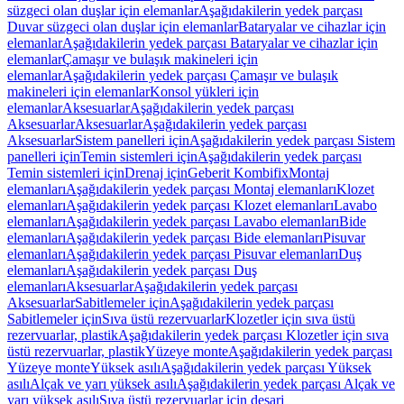
süzgeci olan duşlar için elemanlar
Aşağıdakilerin yedek parçası
Duvar süzgeci olan duşlar için elemanlar
Bataryalar ve cihazlar için
elemanlar
Aşağıdakilerin yedek parçası Bataryalar ve cihazlar için
elemanlar
Çamaşır ve bulaşık makineleri için
elemanlar
Aşağıdakilerin yedek parçası Çamaşır ve bulaşık
makineleri için elemanlar
Konsol yükleri için
elemanlar
Aksesuarlar
Aşağıdakilerin yedek parçası
Aksesuarlar
Aksesuarlar
Aşağıdakilerin yedek parçası
Aksesuarlar
Sistem panelleri için
Aşağıdakilerin yedek parçası Sistem
panelleri için
Temin sistemleri için
Aşağıdakilerin yedek parçası
Temin sistemleri için
Drenaj için
Geberit Kombifix
Montaj
elemanları
Aşağıdakilerin yedek parçası Montaj elemanları
Klozet
elemanları
Aşağıdakilerin yedek parçası Klozet elemanları
Lavabo
elemanları
Aşağıdakilerin yedek parçası Lavabo elemanları
Bide
elemanları
Aşağıdakilerin yedek parçası Bide elemanları
Pisuvar
elemanları
Aşağıdakilerin yedek parçası Pisuvar elemanları
Duş
elemanları
Aşağıdakilerin yedek parçası Duş
elemanları
Aksesuarlar
Aşağıdakilerin yedek parçası
Aksesuarlar
Sabitlemeler için
Aşağıdakilerin yedek parçası
Sabitlemeler için
Sıva üstü rezervuarlar
Klozetler için sıva üstü
rezervuarlar, plastik
Aşağıdakilerin yedek parçası Klozetler için sıva
üstü rezervuarlar, plastik
Yüzeye monte
Aşağıdakilerin yedek parçası
Yüzeye monte
Yüksek asılı
Aşağıdakilerin yedek parçası Yüksek
asılı
Alçak ve yarı yüksek asılı
Aşağıdakilerin yedek parçası Alçak ve
yarı yüksek asılı
Sıva üstü rezervuarlar için deşarj