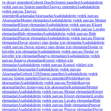
ve deşarj sistemleri
Geberit Duofix
Sistem panelleri
Aşağıdakilerin
yedek parçası Sistem panelleri
Taşıyıcı sistemleri
Aşağıdakilerin
yedek parçası Taşıyıcı
sistemleri
Kaplamalar
Aksesuarlar
Aşağıdakilerin yedek parçası
Aksesuarlar
Montaj elemanları
Aşağıdakilerin yedek parçası Montaj
elemanları
Klozet elemanları
Aşağıdakilerin yedek parçası Klozet
elemanları
Lavabo elemanları
Aşağıdakilerin yedek parçası Lavabo
elemanları
Bide elemanları
Aşağıdakilerin yedek parçası Bide
elemanları
Pisuvar elemanları
Aşağıdakilerin yedek parçası Pisuvar
elemanları
Duvar süzgeci olan duşlar için elemanlar
Aşağıdakilerin
yedek parçası Duvar süzgeci olan duşlar için elemanlar
Duşlar ve
küvetler için elemanlar
Aşağıdakilerin yedek parçası Duşlar ve
küvetler için elemanlar
Batarya elemanları
Aşağıdakilerin yedek
parçası Batarya elemanları
Konsol yükleri için
elemanlar
Aşağıdakilerin yedek parçası Konsol yükleri için
elemanlar
Aksesuarlar
Aşağıdakilerin yedek parçası
Aksesuarlar
Geberit GIS
Sistem panelleri
Aşağıdakilerin yedek
parçası Sistem panelleri
Taşıyıcı sistemleri
Prefabrikasyon
aksesuarları
Aşağıdakilerin yedek parçası Prefabrikasyon
aksesuarları
Ses izolasyonu için aksesuarlar
Kaplamalar
Montaj
elemanları
Aşağıdakilerin yedek parçası Montaj elemanları
Klozet
elemanları
Aşağıdakilerin yedek parçası Klozet elemanları
Lavabo
elemanları
Aşağıdakilerin yedek parçası Lavabo elemanları
Bide
elemanları
Aşağıdakilerin yedek parçası Bide elemanları
Pisuvar
elemanları
Aşağıdakilerin yedek parçası Pisuvar elemanları
Duvar