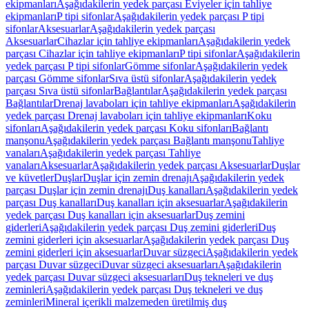
ekipmanları
Aşağıdakilerin yedek parçası Eviyeler için tahliye
ekipmanları
P tipi sifonlar
Aşağıdakilerin yedek parçası P tipi
sifonlar
Aksesuarlar
Aşağıdakilerin yedek parçası
Aksesuarlar
Cihazlar için tahliye ekipmanları
Aşağıdakilerin yedek
parçası Cihazlar için tahliye ekipmanları
P tipi sifonlar
Aşağıdakilerin
yedek parçası P tipi sifonlar
Gömme sifonlar
Aşağıdakilerin yedek
parçası Gömme sifonlar
Sıva üstü sifonlar
Aşağıdakilerin yedek
parçası Sıva üstü sifonlar
Bağlantılar
Aşağıdakilerin yedek parçası
Bağlantılar
Drenaj lavaboları için tahliye ekipmanları
Aşağıdakilerin
yedek parçası Drenaj lavaboları için tahliye ekipmanları
Koku
sifonları
Aşağıdakilerin yedek parçası Koku sifonları
Bağlantı
manşonu
Aşağıdakilerin yedek parçası Bağlantı manşonu
Tahliye
vanaları
Aşağıdakilerin yedek parçası Tahliye
vanaları
Aksesuarlar
Aşağıdakilerin yedek parçası Aksesuarlar
Duşlar
ve küvetler
Duşlar
Duşlar için zemin drenajı
Aşağıdakilerin yedek
parçası Duşlar için zemin drenajı
Duş kanalları
Aşağıdakilerin yedek
parçası Duş kanalları
Duş kanalları için aksesuarlar
Aşağıdakilerin
yedek parçası Duş kanalları için aksesuarlar
Duş zemini
giderleri
Aşağıdakilerin yedek parçası Duş zemini giderleri
Duş
zemini giderleri için aksesuarlar
Aşağıdakilerin yedek parçası Duş
zemini giderleri için aksesuarlar
Duvar süzgeci
Aşağıdakilerin yedek
parçası Duvar süzgeci
Duvar süzgeci aksesuarları
Aşağıdakilerin
yedek parçası Duvar süzgeci aksesuarları
Duş tekneleri ve duş
zeminleri
Aşağıdakilerin yedek parçası Duş tekneleri ve duş
zeminleri
Mineral içerikli malzemeden üretilmiş duş