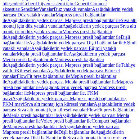
bileşenleri
Geberit hijyen sistemi için Geberit Connect
aksesuarı
Sensörler
Vanalar
Düz yataklı vanalar
Aşağıdakilerin yedek
parçası Düz yataklı vanalar
Mapress presli bağlantılar
ile
Aşağıdakilerin yedek parçası Mapress presli bağlantılar ile
Sıva altı
montaj için düz yataklı vanalar
Aşağıdakilerin yedek parçası Sıva altı
montaj için düz yataklı vanalar
Mapress presli bağlantılar
ile
Aşağıdakilerin yedek parçası Mapress presli bağlantılar ile
Dişli
bağlantılar ile
Aşağıdakilerin yedek parçası Dişli bağlantılar ile
Eğimli
yataklı vanalar
Aşağıdakilerin yedek parçası Eğimli yataklı
vanalar
Mepla presli bağlantılar ile
Aşağıdakilerin yedek parçası
Mepla presli bağlantılar ile
Mapress presli bağlantılar
ile
Aşağıdakilerin yedek parçası Mapress presli bağlantılar ile
Tahliye
valfleri
Küresel vanalar
Aşağıdakilerin yedek parçası Küresel
vanalar
FlowFit pres bağlantıları ile
Mepla presli bağlantılar
ile
Aşağıdakilerin yedek parçası Mepla presli bağlantılar ile
Mapress
presli bağlantılar ile
Aşağıdakilerin yedek parçası Mapress presli
bağlantılar ile
Mapress presli bağlantılar ile, FKM
mavi
Aşağıdakilerin yedek parçası Mapress presli bağlantılar ile,
FKM mavi
Sıva altı montaj için küresel vanalar
Aşağıdakilerin yedek
parçası Sıva altı montaj için küresel vanalar
FlowFit pres bağlantıları
ile
Mepla presli bağlantılar ile
Aşağıdakilerin yedek parçası Mepla
presli bağlantılar ile
Volex presli bağlantılar ile
Compact bağlantılar
ile
Mapress presli bağlantılar ile
Aşağıdakilerin yedek parçası
Mapress presli bağlantılar ile
Dişli bağlantılar ile
Aşağıdakilerin
yedek parçası Dişli bağlantılar ile
Sıva altı montaj için su giriş ve