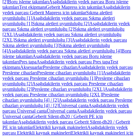
[2]
Boru işleme takımları
Aşağıdakilerin yedek parçası Boru işleme
takımları
Test ekipmanı
Geberit Mapress için takımlar
Aşağıdakilerin
yedek parçası Geberit Mapress için takımlar
Sıkma aletleri
uyumluluğu [1]
Aşağıdakilerin yedek parçası Sıkma aletleri
uyumluluğu [1]
Sıkma aletleri uyumluluğu [2]
Aşağıdakilerin yedek
parçası Sıkma aletleri uyumluluğu [2]
Sıkma aletleri uyumluluğu
[2XL]
Aşağıdakilerin yedek parçası Sıkma aletleri uyumluluğu
[2XL]
Sıkma aletleri uyumluluğu [3]
Aşağıdakilerin yedek parçası
Sıkma aletleri uyumluluğu [3]
Sıkma aletleri uyumluluğu
[4]
Aşağıdakilerin yedek parçası Sıkma aletleri uyumluluğu [4]
Boru
işleme takımları
Aşağıdakilerin yedek parçası Boru işleme
takımları
Pres tapa
Aşağıdakilerin yedek parçası Pres tapa
Test
ekipmanı
Aksesuarlar
Presleme cihazları
Aşağıdakilerin yedek parçası
Presleme cihazları
Presleme cihazları uyumluluğu [1]
Aşağıdakilerin
yedek parçası Presleme cihazları uyumluluğu [1]
Presleme cihazları
uyumluluğu [2]
Aşağıdakilerin yedek parçası Presleme cihazları
uyumluluğu [2]
Presleme cihazları uyumluluğu [2XL]
Aşağıdakilerin
yedek parçası Presleme cihazları uyumluluğu [2XL]
Presleme
cihazları uyumluluğu [4] / [2]
Aşağıdakilerin yedek parçası Presleme
cihazları uyumluluğu [4] / [2]
Üniversal çanta
Aşağıdakilerin yedek
parçası Üniversal çanta
Üniversal çanta
Aşağıdakilerin yedek parçası
Üniversal çanta
Geberit Silent-db20 / Geberit PE için
takımlar
Aşağıdakilerin yedek parçası Geberit Silent-db20 / Geberit
PE için takımlar
Elektrikli kaynak makineleri
Aşağıdakilerin yedek
parçası Elektrikli kaynak makineleri
Elektrikli kaynak makineleri için