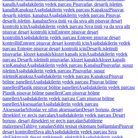
kanallı
Aşağıdakilerin yedek parçası Pisuvarlar, deşarjlı işletim,
kanallı
Kapaksız
Aşağıdakilerin yedek parçası Kapaksız
Pisuvar,
deşarjlı işletim, kanalsız
Aşağıdakilerin yedek parçası Pisuvar,
deşarjlı işletim, kanalsız
Sıva üstü ya da sıva altı pisuvar deşarj
kontrolü için
Aşağıdakilerin yedek parçası Sıva üstü ya da sıva altı
pisuvar deşarj kontrolü için
Entegre pisuvar deşarj
kontrollü
Aşağıdakilerin yedek parçası Entegre pisuvar deşarj
kontrollü
Entegre pisuvar deşarj kontrolü için
Aşağıdakilerin yedek
parçası Entegre pisuvar deşarj kontrolü için
Deşarjlı işletimli
pisuvarlar, klozet kapaklı/klozet kapağı için
Aşağıdakilerin yedek
parçası Deşarjlı işletimli pisuvarlar, klozet kapaklı/klozet kapağı
için
Kanalsız
Aşağıdakilerin yedek parçası Kanalsız
Pisuvarlar, susuz
işletim
Aşağıdakilerin yedek parçası Pisuvarlar, susuz
işletim
Kapaksız
Aşağıdakilerin yedek parçası Kapaksız
Pisuvar
bölme panelleri
Aşağıdakilerin yedek parçası Pisuvar bölme
panelleri
Plastik pisuvar bölme panelleri
Aşağıdakilerin yedek parçası
Plastik pisuvar bölme panelleri
Cam pisuvar bölme
panelleri
Aşağıdakilerin yedek parçası Cam pisuvar bölme
panelleri
Aksesuarlar
Aşağıdakilerin yedek parçası
Aksesuarlar
Sifonlar ve sifon aksesuarları
Deşarj borusu, deşarj
dirsekleri ve geçiş parçaları
Aşağıdakilerin yedek parçası Deşarj
borusu, deşarj dirsekleri ve geçiş parçaları
Sabitleme
malzemesi
Tahliye vanaları
Sıhhi tesisat ekipmanı bağlantıları
Pisuvar
deşarj kontrolleri
Sıva altı
Aşağıdakilerin yedek parçası Sıva
altı
Elektronik deşarj tetiklemeli, elektrikli
Aşağıdakilerin yedek