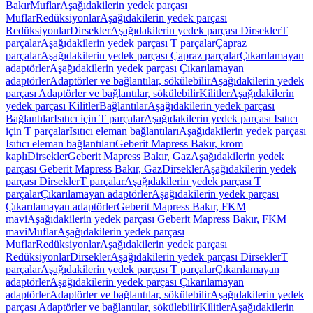
Bakır
Muflar
Aşağıdakilerin yedek parçası
Muflar
Redüksiyonlar
Aşağıdakilerin yedek parçası
Redüksiyonlar
Dirsekler
Aşağıdakilerin yedek parçası Dirsekler
T
parçalar
Aşağıdakilerin yedek parçası T parçalar
Çapraz
parçalar
Aşağıdakilerin yedek parçası Çapraz parçalar
Çıkarılamayan
adaptörler
Aşağıdakilerin yedek parçası Çıkarılamayan
adaptörler
Adaptörler ve bağlantılar, sökülebilir
Aşağıdakilerin yedek
parçası Adaptörler ve bağlantılar, sökülebilir
Kilitler
Aşağıdakilerin
yedek parçası Kilitler
Bağlantılar
Aşağıdakilerin yedek parçası
Bağlantılar
Isıtıcı için T parçalar
Aşağıdakilerin yedek parçası Isıtıcı
için T parçalar
Isıtıcı eleman bağlantıları
Aşağıdakilerin yedek parçası
Isıtıcı eleman bağlantıları
Geberit Mapress Bakır, krom
kaplı
Dirsekler
Geberit Mapress Bakır, Gaz
Aşağıdakilerin yedek
parçası Geberit Mapress Bakır, Gaz
Dirsekler
Aşağıdakilerin yedek
parçası Dirsekler
T parçalar
Aşağıdakilerin yedek parçası T
parçalar
Çıkarılamayan adaptörler
Aşağıdakilerin yedek parçası
Çıkarılamayan adaptörler
Geberit Mapress Bakır, FKM
mavi
Aşağıdakilerin yedek parçası Geberit Mapress Bakır, FKM
mavi
Muflar
Aşağıdakilerin yedek parçası
Muflar
Redüksiyonlar
Aşağıdakilerin yedek parçası
Redüksiyonlar
Dirsekler
Aşağıdakilerin yedek parçası Dirsekler
T
parçalar
Aşağıdakilerin yedek parçası T parçalar
Çıkarılamayan
adaptörler
Aşağıdakilerin yedek parçası Çıkarılamayan
adaptörler
Adaptörler ve bağlantılar, sökülebilir
Aşağıdakilerin yedek
parçası Adaptörler ve bağlantılar, sökülebilir
Kilitler
Aşağıdakilerin