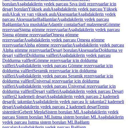
boruları
Aşağıdakilerin yedek parçası Sıva üstü rezervuarlar için
deşarj boruları
Yüksek asılı
Aşağıdakilerin yedek parçası Yüksek
asılı
Alçak ve yarı yüksek asılı
Aksesuarlar
Aşağıdakilerin yedek
parçası Aksesuarlar
Bağlantılar
Aşağıdakilerin yedek parçası
Bağlantılar
Ara musluklar
Adaptör contalar
Sarf malzemesi
Gömme
rezervuar
Sigma gömme rezervuarlar
Aşağıdakilerin yedek parçası
Sigma gömme rezervuarlar
Omega gömme
rezervuarlar
Aşağıdakilerin yedek parçası Omega gömme
rezervuarlar
Alpha gömme rezervuarlar
Aşağıdakilerin yedek parçası
Alpha gömme rezervuarlar
Deşarj boruları
Aksesuarlar
Doldurma ve
deşarj valfleri
Doldurma valfleri
Aşağıdakilerin yedek parçası
Doldurma valfleri
Gömme rezervuarlar için doldurma
valfleri
Aşağıdakilerin yedek parçası Gömme rezervuarlar için
doldurma valfleri
Seramik rezervuarlar için doldurma
valfleri
Aşağıdakilerin yedek parçası Seramik rezervuarlar için
doldurma valfleri
Üniversal rezervuarlar için doldurma
valfleri
Aşağıdakilerin yedek parçası Üniversal rezervuarlar için
doldurma valfleri
Deşarj valfleri
Aşağıdakilerin yedek parçası Deşarj
valfleri
2 kademeli deşarj
Aşağıdakilerin yedek parçası 2 kademeli
deşarj
İç takımlar
Aşağıdakilerin yedek parçası İç takımlar
2 kademeli
deşarj
Aşağıdakilerin yedek parçası 2 kademeli deşarj
Temin
sistemleri
Geberit Mepla
Sistem boruları ML
Aşağıdakilerin yedek
parçası Sistem boruları ML
Isıtma sistem boruları ML
Aşağıdakilerin
yedek parçası Isıtma sistem boruları ML
Bağlantı
parçaları
Aşağıdakilerin yedek parçası Bağlantı