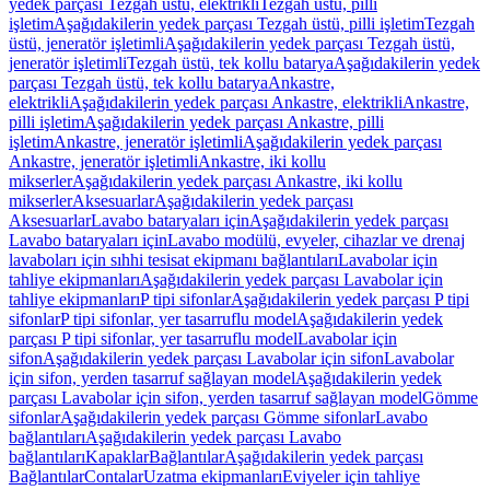
yedek parçası Tezgah üstü, elektrikli
Tezgah üstü, pilli
işletim
Aşağıdakilerin yedek parçası Tezgah üstü, pilli işletim
Tezgah
üstü, jeneratör işletimli
Aşağıdakilerin yedek parçası Tezgah üstü,
jeneratör işletimli
Tezgah üstü, tek kollu batarya
Aşağıdakilerin yedek
parçası Tezgah üstü, tek kollu batarya
Ankastre,
elektrikli
Aşağıdakilerin yedek parçası Ankastre, elektrikli
Ankastre,
pilli işletim
Aşağıdakilerin yedek parçası Ankastre, pilli
işletim
Ankastre, jeneratör işletimli
Aşağıdakilerin yedek parçası
Ankastre, jeneratör işletimli
Ankastre, iki kollu
mikserler
Aşağıdakilerin yedek parçası Ankastre, iki kollu
mikserler
Aksesuarlar
Aşağıdakilerin yedek parçası
Aksesuarlar
Lavabo bataryaları için
Aşağıdakilerin yedek parçası
Lavabo bataryaları için
Lavabo modülü, evyeler, cihazlar ve drenaj
lavaboları için sıhhi tesisat ekipmanı bağlantıları
Lavabolar için
tahliye ekipmanları
Aşağıdakilerin yedek parçası Lavabolar için
tahliye ekipmanları
P tipi sifonlar
Aşağıdakilerin yedek parçası P tipi
sifonlar
P tipi sifonlar, yer tasarruflu model
Aşağıdakilerin yedek
parçası P tipi sifonlar, yer tasarruflu model
Lavabolar için
sifon
Aşağıdakilerin yedek parçası Lavabolar için sifon
Lavabolar
için sifon, yerden tasarruf sağlayan model
Aşağıdakilerin yedek
parçası Lavabolar için sifon, yerden tasarruf sağlayan model
Gömme
sifonlar
Aşağıdakilerin yedek parçası Gömme sifonlar
Lavabo
bağlantıları
Aşağıdakilerin yedek parçası Lavabo
bağlantıları
Kapaklar
Bağlantılar
Aşağıdakilerin yedek parçası
Bağlantılar
Contalar
Uzatma ekipmanları
Eviyeler için tahliye