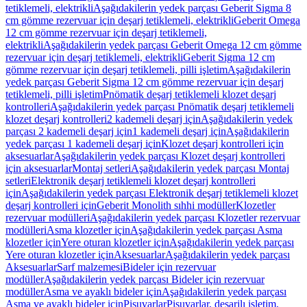
tetiklemeli, elektrikli
Aşağıdakilerin yedek parçası Geberit Sigma 8
cm gömme rezervuar için deşarj tetiklemeli, elektrikli
Geberit Omega
12 cm gömme rezervuar için deşarj tetiklemeli,
elektrikli
Aşağıdakilerin yedek parçası Geberit Omega 12 cm gömme
rezervuar için deşarj tetiklemeli, elektrikli
Geberit Sigma 12 cm
gömme rezervuar için deşarj tetiklemeli, pilli işletim
Aşağıdakilerin
yedek parçası Geberit Sigma 12 cm gömme rezervuar için deşarj
tetiklemeli, pilli işletim
Pnömatik deşarj tetiklemeli klozet deşarj
kontrolleri
Aşağıdakilerin yedek parçası Pnömatik deşarj tetiklemeli
klozet deşarj kontrolleri
2 kademeli deşarj için
Aşağıdakilerin yedek
parçası 2 kademeli deşarj için
1 kademeli deşarj için
Aşağıdakilerin
yedek parçası 1 kademeli deşarj için
Klozet deşarj kontrolleri için
aksesuarlar
Aşağıdakilerin yedek parçası Klozet deşarj kontrolleri
için aksesuarlar
Montaj setleri
Aşağıdakilerin yedek parçası Montaj
setleri
Elektronik deşarj tetiklemeli klozet deşarj kontrolleri
için
Aşağıdakilerin yedek parçası Elektronik deşarj tetiklemeli klozet
deşarj kontrolleri için
Geberit Monolith sıhhi modüller
Klozetler
rezervuar modülleri
Aşağıdakilerin yedek parçası Klozetler rezervuar
modülleri
Asma klozetler için
Aşağıdakilerin yedek parçası Asma
klozetler için
Yere oturan klozetler için
Aşağıdakilerin yedek parçası
Yere oturan klozetler için
Aksesuarlar
Aşağıdakilerin yedek parçası
Aksesuarlar
Sarf malzemesi
Bideler için rezervuar
modüller
Aşağıdakilerin yedek parçası Bideler için rezervuar
modüller
Asma ve ayaklı bideler için
Aşağıdakilerin yedek parçası
Asma ve ayaklı bideler için
Pisuvarlar
Pisuvarlar, deşarjlı işletim,