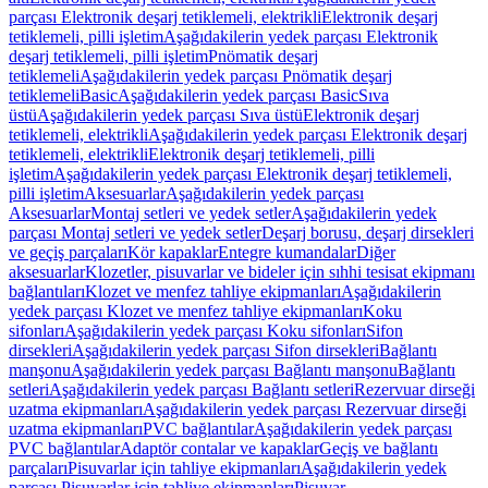
parçası Elektronik deşarj tetiklemeli, elektrikli
Elektronik deşarj
tetiklemeli, pilli işletim
Aşağıdakilerin yedek parçası Elektronik
deşarj tetiklemeli, pilli işletim
Pnömatik deşarj
tetiklemeli
Aşağıdakilerin yedek parçası Pnömatik deşarj
tetiklemeli
Basic
Aşağıdakilerin yedek parçası Basic
Sıva
üstü
Aşağıdakilerin yedek parçası Sıva üstü
Elektronik deşarj
tetiklemeli, elektrikli
Aşağıdakilerin yedek parçası Elektronik deşarj
tetiklemeli, elektrikli
Elektronik deşarj tetiklemeli, pilli
işletim
Aşağıdakilerin yedek parçası Elektronik deşarj tetiklemeli,
pilli işletim
Aksesuarlar
Aşağıdakilerin yedek parçası
Aksesuarlar
Montaj setleri ve yedek setler
Aşağıdakilerin yedek
parçası Montaj setleri ve yedek setler
Deşarj borusu, deşarj dirsekleri
ve geçiş parçaları
Kör kapaklar
Entegre kumandalar
Diğer
aksesuarlar
Klozetler, pisuvarlar ve bideler için sıhhi tesisat ekipmanı
bağlantıları
Klozet ve menfez tahliye ekipmanları
Aşağıdakilerin
yedek parçası Klozet ve menfez tahliye ekipmanları
Koku
sifonları
Aşağıdakilerin yedek parçası Koku sifonları
Sifon
dirsekleri
Aşağıdakilerin yedek parçası Sifon dirsekleri
Bağlantı
manşonu
Aşağıdakilerin yedek parçası Bağlantı manşonu
Bağlantı
setleri
Aşağıdakilerin yedek parçası Bağlantı setleri
Rezervuar dirseği
uzatma ekipmanları
Aşağıdakilerin yedek parçası Rezervuar dirseği
uzatma ekipmanları
PVC bağlantılar
Aşağıdakilerin yedek parçası
PVC bağlantılar
Adaptör contalar ve kapaklar
Geçiş ve bağlantı
parçaları
Pisuvarlar için tahliye ekipmanları
Aşağıdakilerin yedek
parçası Pisuvarlar için tahliye ekipmanları
Pisuvar