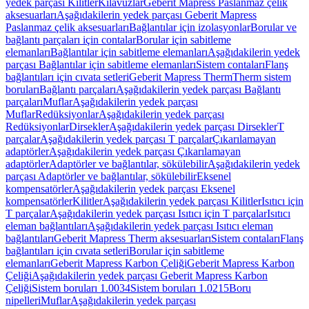
yedek parçası Kilitler
Kılavuzlar
Geberit Mapress Paslanmaz çelik
aksesuarları
Aşağıdakilerin yedek parçası Geberit Mapress
Paslanmaz çelik aksesuarları
Bağlantılar için izolasyonlar
Borular ve
bağlantı parçaları için contalar
Borular için sabitleme
elemanları
Bağlantılar için sabitleme elemanları
Aşağıdakilerin yedek
parçası Bağlantılar için sabitleme elemanları
Sistem contaları
Flanş
bağlantıları için cıvata setleri
Geberit Mapress Therm
Therm sistem
boruları
Bağlantı parçaları
Aşağıdakilerin yedek parçası Bağlantı
parçaları
Muflar
Aşağıdakilerin yedek parçası
Muflar
Redüksiyonlar
Aşağıdakilerin yedek parçası
Redüksiyonlar
Dirsekler
Aşağıdakilerin yedek parçası Dirsekler
T
parçalar
Aşağıdakilerin yedek parçası T parçalar
Çıkarılamayan
adaptörler
Aşağıdakilerin yedek parçası Çıkarılamayan
adaptörler
Adaptörler ve bağlantılar, sökülebilir
Aşağıdakilerin yedek
parçası Adaptörler ve bağlantılar, sökülebilir
Eksenel
kompensatörler
Aşağıdakilerin yedek parçası Eksenel
kompensatörler
Kilitler
Aşağıdakilerin yedek parçası Kilitler
Isıtıcı için
T parçalar
Aşağıdakilerin yedek parçası Isıtıcı için T parçalar
Isıtıcı
eleman bağlantıları
Aşağıdakilerin yedek parçası Isıtıcı eleman
bağlantıları
Geberit Mapress Therm aksesuarları
Sistem contaları
Flanş
bağlantıları için cıvata setleri
Borular için sabitleme
elemanları
Geberit Mapress Karbon Çeliği
Geberit Mapress Karbon
Çeliği
Aşağıdakilerin yedek parçası Geberit Mapress Karbon
Çeliği
Sistem boruları 1.0034
Sistem boruları 1.0215
Boru
nipelleri
Muflar
Aşağıdakilerin yedek parçası