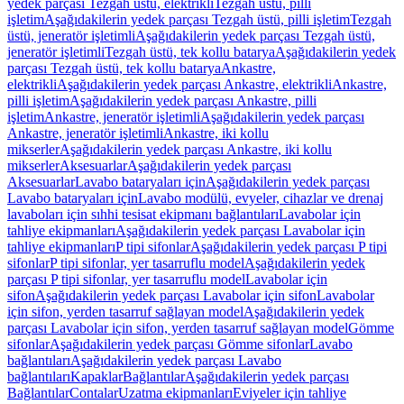
yedek parçası Tezgah üstü, elektrikli
Tezgah üstü, pilli
işletim
Aşağıdakilerin yedek parçası Tezgah üstü, pilli işletim
Tezgah
üstü, jeneratör işletimli
Aşağıdakilerin yedek parçası Tezgah üstü,
jeneratör işletimli
Tezgah üstü, tek kollu batarya
Aşağıdakilerin yedek
parçası Tezgah üstü, tek kollu batarya
Ankastre,
elektrikli
Aşağıdakilerin yedek parçası Ankastre, elektrikli
Ankastre,
pilli işletim
Aşağıdakilerin yedek parçası Ankastre, pilli
işletim
Ankastre, jeneratör işletimli
Aşağıdakilerin yedek parçası
Ankastre, jeneratör işletimli
Ankastre, iki kollu
mikserler
Aşağıdakilerin yedek parçası Ankastre, iki kollu
mikserler
Aksesuarlar
Aşağıdakilerin yedek parçası
Aksesuarlar
Lavabo bataryaları için
Aşağıdakilerin yedek parçası
Lavabo bataryaları için
Lavabo modülü, evyeler, cihazlar ve drenaj
lavaboları için sıhhi tesisat ekipmanı bağlantıları
Lavabolar için
tahliye ekipmanları
Aşağıdakilerin yedek parçası Lavabolar için
tahliye ekipmanları
P tipi sifonlar
Aşağıdakilerin yedek parçası P tipi
sifonlar
P tipi sifonlar, yer tasarruflu model
Aşağıdakilerin yedek
parçası P tipi sifonlar, yer tasarruflu model
Lavabolar için
sifon
Aşağıdakilerin yedek parçası Lavabolar için sifon
Lavabolar
için sifon, yerden tasarruf sağlayan model
Aşağıdakilerin yedek
parçası Lavabolar için sifon, yerden tasarruf sağlayan model
Gömme
sifonlar
Aşağıdakilerin yedek parçası Gömme sifonlar
Lavabo
bağlantıları
Aşağıdakilerin yedek parçası Lavabo
bağlantıları
Kapaklar
Bağlantılar
Aşağıdakilerin yedek parçası
Bağlantılar
Contalar
Uzatma ekipmanları
Eviyeler için tahliye