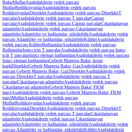
Bakır
Muflar
Aşağıdakilerin yedek parçası
Muflar
Redüksiyonlar
Aşağıdakilerin yedek parçası
Redüksiyonlar
Dirsekler
Aşağıdakilerin yedek parçası Dirsekler
T
parçalar
Aşağıdakilerin yedek parçası T parçalar
Çapraz
parçalar
Aşağıdakilerin yedek parçası Çapraz parçalar
Çıkarılamayan
adaptörler
Aşağıdakilerin yedek parçası Çıkarılamayan
adaptörler
Adaptörler ve bağlantılar, sökülebilir
Aşağıdakilerin yedek
parçası Adaptörler ve bağlantılar, sökülebilir
Kilitler
Aşağıdakilerin
yedek parçası Kilitler
Bağlantılar
Aşağıdakilerin yedek parçası
Bağlantılar
Isıtıcı için T parçalar
Aşağıdakilerin yedek parçası Isıtıcı
için T parçalar
Isıtıcı eleman bağlantıları
Aşağıdakilerin yedek parçası
Isıtıcı eleman bağlantıları
Geberit Mapress Bakır, krom
kaplı
Dirsekler
Geberit Mapress Bakır, Gaz
Aşağıdakilerin yedek
parçası Geberit Mapress Bakır, Gaz
Dirsekler
Aşağıdakilerin yedek
parçası Dirsekler
T parçalar
Aşağıdakilerin yedek parçası T
parçalar
Çıkarılamayan adaptörler
Aşağıdakilerin yedek parçası
Çıkarılamayan adaptörler
Geberit Mapress Bakır, FKM
mavi
Aşağıdakilerin yedek parçası Geberit Mapress Bakır, FKM
mavi
Muflar
Aşağıdakilerin yedek parçası
Muflar
Redüksiyonlar
Aşağıdakilerin yedek parçası
Redüksiyonlar
Dirsekler
Aşağıdakilerin yedek parçası Dirsekler
T
parçalar
Aşağıdakilerin yedek parçası T parçalar
Çıkarılamayan
adaptörler
Aşağıdakilerin yedek parçası Çıkarılamayan
adaptörler
Adaptörler ve bağlantılar, sökülebilir
Aşağıdakilerin yedek
parçası Adaptörler ve bağlantılar, sökülebilir
Kilitler
Aşağıdakilerin