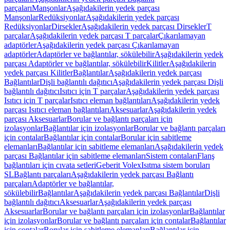
parçaları
Manşonlar
Aşağıdakilerin yedek parçası
Manşonlar
Redüksiyonlar
Aşağıdakilerin yedek parçası
Redüksiyonlar
Dirsekler
Aşağıdakilerin yedek parçası Dirsekler
T
parçalar
Aşağıdakilerin yedek parçası T parçalar
Çıkarılamayan
adaptörler
Aşağıdakilerin yedek parçası Çıkarılamayan
adaptörler
Adaptörler ve bağlantılar, sökülebilir
Aşağıdakilerin yedek
parçası Adaptörler ve bağlantılar, sökülebilir
Kilitler
Aşağıdakilerin
yedek parçası Kilitler
Bağlantılar
Aşağıdakilerin yedek parçası
Bağlantılar
Dişli bağlantılı dağıtıcı
Aşağıdakilerin yedek parçası Dişli
bağlantılı dağıtıcı
Isıtıcı için T parçalar
Aşağıdakilerin yedek parçası
Isıtıcı için T parçalar
Isıtıcı eleman bağlantıları
Aşağıdakilerin yedek
parçası Isıtıcı eleman bağlantıları
Aksesuarlar
Aşağıdakilerin yedek
parçası Aksesuarlar
Borular ve bağlantı parçaları için
izolasyonlar
Bağlantılar için izolasyonlar
Borular ve bağlantı parçaları
için contalar
Bağlantılar için contalar
Borular için sabitleme
elemanları
Bağlantılar için sabitleme elemanları
Aşağıdakilerin yedek
parçası Bağlantılar için sabitleme elemanları
Sistem contaları
Flanş
bağlantıları için cıvata setleri
Geberit Volex
Isıtma sistem boruları
SL
Bağlantı parçaları
Aşağıdakilerin yedek parçası Bağlantı
parçaları
Adaptörler ve bağlantılar,
sökülebilir
Bağlantılar
Aşağıdakilerin yedek parçası Bağlantılar
Dişli
bağlantılı dağıtıcı
Aksesuarlar
Aşağıdakilerin yedek parçası
Aksesuarlar
Borular ve bağlantı parçaları için izolasyonlar
Bağlantılar
için izolasyonlar
Borular ve bağlantı parçaları için contalar
Bağlantılar
için contalar
Borular için sabitleme elemanları
Bağlantılar için