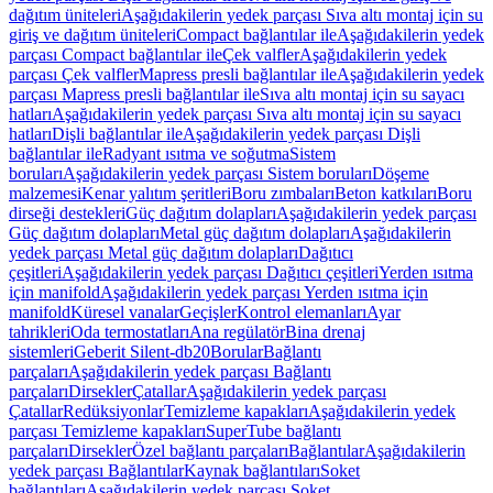
dağıtım üniteleri
Aşağıdakilerin yedek parçası Sıva altı montaj için su
giriş ve dağıtım üniteleri
Compact bağlantılar ile
Aşağıdakilerin yedek
parçası Compact bağlantılar ile
Çek valfler
Aşağıdakilerin yedek
parçası Çek valfler
Mapress presli bağlantılar ile
Aşağıdakilerin yedek
parçası Mapress presli bağlantılar ile
Sıva altı montaj için su sayacı
hatları
Aşağıdakilerin yedek parçası Sıva altı montaj için su sayacı
hatları
Dişli bağlantılar ile
Aşağıdakilerin yedek parçası Dişli
bağlantılar ile
Radyant ısıtma ve soğutma
Sistem
boruları
Aşağıdakilerin yedek parçası Sistem boruları
Döşeme
malzemesi
Kenar yalıtım şeritleri
Boru zımbaları
Beton katkıları
Boru
dirseği destekleri
Güç dağıtım dolapları
Aşağıdakilerin yedek parçası
Güç dağıtım dolapları
Metal güç dağıtım dolapları
Aşağıdakilerin
yedek parçası Metal güç dağıtım dolapları
Dağıtıcı
çeşitleri
Aşağıdakilerin yedek parçası Dağıtıcı çeşitleri
Yerden ısıtma
için manifold
Aşağıdakilerin yedek parçası Yerden ısıtma için
manifold
Küresel vanalar
Geçişler
Kontrol elemanları
Ayar
tahrikleri
Oda termostatları
Ana regülatör
Bina drenaj
sistemleri
Geberit Silent-db20
Borular
Bağlantı
parçaları
Aşağıdakilerin yedek parçası Bağlantı
parçaları
Dirsekler
Çatallar
Aşağıdakilerin yedek parçası
Çatallar
Redüksiyonlar
Temizleme kapakları
Aşağıdakilerin yedek
parçası Temizleme kapakları
SuperTube bağlantı
parçaları
Dirsekler
Özel bağlantı parçaları
Bağlantılar
Aşağıdakilerin
yedek parçası Bağlantılar
Kaynak bağlantıları
Soket
bağlantıları
Aşağıdakilerin yedek parçası Soket