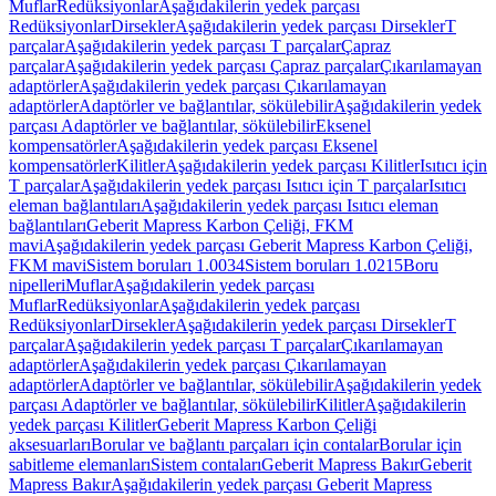
Muflar
Redüksiyonlar
Aşağıdakilerin yedek parçası
Redüksiyonlar
Dirsekler
Aşağıdakilerin yedek parçası Dirsekler
T
parçalar
Aşağıdakilerin yedek parçası T parçalar
Çapraz
parçalar
Aşağıdakilerin yedek parçası Çapraz parçalar
Çıkarılamayan
adaptörler
Aşağıdakilerin yedek parçası Çıkarılamayan
adaptörler
Adaptörler ve bağlantılar, sökülebilir
Aşağıdakilerin yedek
parçası Adaptörler ve bağlantılar, sökülebilir
Eksenel
kompensatörler
Aşağıdakilerin yedek parçası Eksenel
kompensatörler
Kilitler
Aşağıdakilerin yedek parçası Kilitler
Isıtıcı için
T parçalar
Aşağıdakilerin yedek parçası Isıtıcı için T parçalar
Isıtıcı
eleman bağlantıları
Aşağıdakilerin yedek parçası Isıtıcı eleman
bağlantıları
Geberit Mapress Karbon Çeliği, FKM
mavi
Aşağıdakilerin yedek parçası Geberit Mapress Karbon Çeliği,
FKM mavi
Sistem boruları 1.0034
Sistem boruları 1.0215
Boru
nipelleri
Muflar
Aşağıdakilerin yedek parçası
Muflar
Redüksiyonlar
Aşağıdakilerin yedek parçası
Redüksiyonlar
Dirsekler
Aşağıdakilerin yedek parçası Dirsekler
T
parçalar
Aşağıdakilerin yedek parçası T parçalar
Çıkarılamayan
adaptörler
Aşağıdakilerin yedek parçası Çıkarılamayan
adaptörler
Adaptörler ve bağlantılar, sökülebilir
Aşağıdakilerin yedek
parçası Adaptörler ve bağlantılar, sökülebilir
Kilitler
Aşağıdakilerin
yedek parçası Kilitler
Geberit Mapress Karbon Çeliği
aksesuarları
Borular ve bağlantı parçaları için contalar
Borular için
sabitleme elemanları
Sistem contaları
Geberit Mapress Bakır
Geberit
Mapress Bakır
Aşağıdakilerin yedek parçası Geberit Mapress