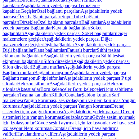
kapakları
Aşağıdakilerin yedek parçası Temizleme
kapakları
Geçişler
Özel bağlantı parçaları
Aşağıdakilerin yedek
parçası Özel bağlantı parçaları
SuperTube bağlantı
parçaları
Dirsekler
Özel bağlantı parçaları
Bağlantılar
Aşağıdakilerin
yedek parçası Bağlantılar
Kaynak bağlantıları
Soket
bağlantıları
Aşağıdakilerin yedek parçası Soket bağlantıları
Diğer
malzemelere geçişler
Aşağıdakilerin yedek parçası Diğer
malzemelere geçişler
Dişli bağlantılar
Aşağıdakilerin yedek parçası
Dişli bağlantılar
Flanş bağlantıları
Faturalı burçlar
Sıhhi tesisat
ekipmanı bağlantıları
Aşağıdakilerin yedek parçası Sıhhi tesisat
ekipmanı bağlantıları
Sifon dirsekleri
Aşağıdakilerin yedek parçası
Sifon dirsekleri
Bağlantı mufları
Aşağıdakilerin yedek parçası
Bağlantı mufları
Bağlantı manşonu
Aşağıdakilerin yedek parçası
Bağlantı manşonu
P tipi sifonlar
Aşağıdakilerin yedek parçası P tipi
sifonlar
Helezon sifonlar
Aşağıdakilerin yedek parçası Helezon
sifonlar
Aksesuarlar
Boru kelepçeleri
Boru kelepçeleri için sabitleme
parçaları
Taşıma kanalları
Kilitler
Contalar
Şablon kutuları
Sarf
malzemesi
Yangın koruması, ses izolasyonu ve nem koruması
Yangın
koruması
Aşağıdakilerin yedek parçası Yangın koruması
Drenaj
sistemleri için yangın koruması
Aşağıdakilerin yedek parçası Drenaj
sistemleri için yangın koruması
Ses izolasyonu
Gövde sesini ayırmak
için izolasyonlar
Gövde sesini ayırmak için izolasyonlar ve hava sesi
izolasyonu
Nem koruması
Contalar
Drenaj için havalandırma
valfleri
Havalandırma valfleri
Aşağıdakilerin yedek parçası