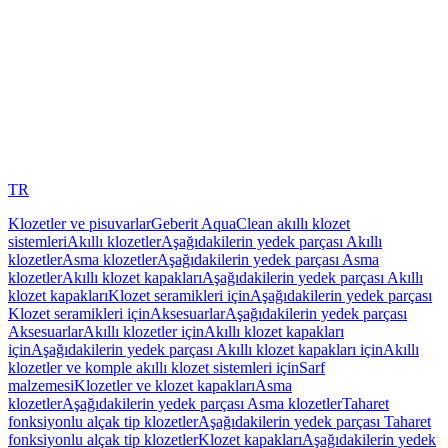
TR
Klozetler ve pisuvarlar
Geberit AquaClean akıllı klozet
sistemleri
Akıllı klozetler
Aşağıdakilerin yedek parçası Akıllı
klozetler
Asma klozetler
Aşağıdakilerin yedek parçası Asma
klozetler
Akıllı klozet kapakları
Aşağıdakilerin yedek parçası Akıllı
klozet kapakları
Klozet seramikleri için
Aşağıdakilerin yedek parçası
Klozet seramikleri için
Aksesuarlar
Aşağıdakilerin yedek parçası
Aksesuarlar
Akıllı klozetler için
Akıllı klozet kapakları
için
Aşağıdakilerin yedek parçası Akıllı klozet kapakları için
Akıllı
klozetler ve komple akıllı klozet sistemleri için
Sarf
malzemesi
Klozetler ve klozet kapakları
Asma
klozetler
Aşağıdakilerin yedek parçası Asma klozetler
Taharet
fonksiyonlu alçak tip klozetler
Aşağıdakilerin yedek parçası Taharet
fonksiyonlu alçak tip klozetler
Klozet kapakları
Aşağıdakilerin yedek