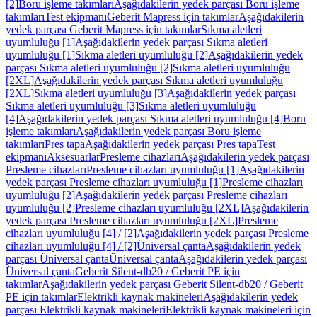
[2]
Boru işleme takımları
Aşağıdakilerin yedek parçası Boru işleme
takımları
Test ekipmanı
Geberit Mapress için takımlar
Aşağıdakilerin
yedek parçası Geberit Mapress için takımlar
Sıkma aletleri
uyumluluğu [1]
Aşağıdakilerin yedek parçası Sıkma aletleri
uyumluluğu [1]
Sıkma aletleri uyumluluğu [2]
Aşağıdakilerin yedek
parçası Sıkma aletleri uyumluluğu [2]
Sıkma aletleri uyumluluğu
[2XL]
Aşağıdakilerin yedek parçası Sıkma aletleri uyumluluğu
[2XL]
Sıkma aletleri uyumluluğu [3]
Aşağıdakilerin yedek parçası
Sıkma aletleri uyumluluğu [3]
Sıkma aletleri uyumluluğu
[4]
Aşağıdakilerin yedek parçası Sıkma aletleri uyumluluğu [4]
Boru
işleme takımları
Aşağıdakilerin yedek parçası Boru işleme
takımları
Pres tapa
Aşağıdakilerin yedek parçası Pres tapa
Test
ekipmanı
Aksesuarlar
Presleme cihazları
Aşağıdakilerin yedek parçası
Presleme cihazları
Presleme cihazları uyumluluğu [1]
Aşağıdakilerin
yedek parçası Presleme cihazları uyumluluğu [1]
Presleme cihazları
uyumluluğu [2]
Aşağıdakilerin yedek parçası Presleme cihazları
uyumluluğu [2]
Presleme cihazları uyumluluğu [2XL]
Aşağıdakilerin
yedek parçası Presleme cihazları uyumluluğu [2XL]
Presleme
cihazları uyumluluğu [4] / [2]
Aşağıdakilerin yedek parçası Presleme
cihazları uyumluluğu [4] / [2]
Üniversal çanta
Aşağıdakilerin yedek
parçası Üniversal çanta
Üniversal çanta
Aşağıdakilerin yedek parçası
Üniversal çanta
Geberit Silent-db20 / Geberit PE için
takımlar
Aşağıdakilerin yedek parçası Geberit Silent-db20 / Geberit
PE için takımlar
Elektrikli kaynak makineleri
Aşağıdakilerin yedek
parçası Elektrikli kaynak makineleri
Elektrikli kaynak makineleri için