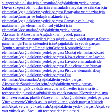
süzgeci olan duşlar için elemanlar
Aşağıdakilerin yedek parçası
Duvar süzgeci olan duşlar için elemanlar
Bataryalar ve cihazlar için
elemanlar
Aşağıdakilerin yedek parçası Bataryalar ve cihazlar için
elemanlar
Çamaşır ve bulaşık makineleri için
elemanlar
Aşağıdakilerin yedek parçası Çamaşır ve bulaşık
makineleri için elemanlar
Konsol yükleri için
elemanlar
Aksesuarlar
Aşağıdakilerin yedek parçası
Aksesuarlar
Aksesuarlar
Aşağıdakilerin yedek parçası
Aksesuarlar
Sistem panelleri için
Aşağıdakilerin yedek parçası Sistem
panelleri için
Temin sistemleri için
Aşağıdakilerin yedek parçası
Temin sistemleri için
Drenaj için
Geberit Kombifix
Montaj
elemanları
Aşağıdakilerin yedek parçası Montaj elemanları
Klozet
elemanları
Aşağıdakilerin yedek parçası Klozet elemanları
Lavabo
elemanları
Aşağıdakilerin yedek parçası Lavabo elemanları
Bide
elemanları
Aşağıdakilerin yedek parçası Bide elemanları
Pisuvar
elemanları
Aşağıdakilerin yedek parçası Pisuvar elemanları
Duş
elemanları
Aşağıdakilerin yedek parçası Duş
elemanları
Aksesuarlar
Aşağıdakilerin yedek parçası
Aksesuarlar
Sabitlemeler için
Aşağıdakilerin yedek parçası
Sabitlemeler için
Sıva üstü rezervuarlar
Klozetler için sıva üstü
rezervuarlar, plastik
Aşağıdakilerin yedek parçası Klozetler için sıva
üstü rezervuarlar, plastik
Yüzeye monte
Aşağıdakilerin yedek parçası
Yüzeye monte
Yüksek asılı
Aşağıdakilerin yedek parçası Yüksek
asılı
Alçak ve yarı yüksek asılı
Aşağıdakilerin yedek parçası Alçak ve
yarı yüksek asılı
Sıva üstü rezervuarlar için deşarj