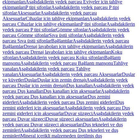
ekipmanları
Aşağıdakilerin yedek parçası Eviyeler için tahliye
ekipmanları
P tipi sifonlar
Aşağıdakilerin yedek parçası P tipi
sifonlar
Aksesuarlar
Aşağıdakilerin yedek parçası
Aksesuarlar
Cihazlar için tahliye ekipmanları
Aşağıdakilerin yedek
parçası Cihazlar için tahliye ekipmanları
P tipi sifonlar
Aşağıdakilerin
yedek parçası P tipi sifonlar
Gömme sifonlar
Aşağıdakilerin yedek
parçası Gömme sifonlar
Sıva üstü sifonlar
Aşağıdakilerin yedek
parçası Sıva üstü sifonlar
Bağlantılar
Aşağıdakilerin yedek parçası
Bağlantılar
Drenaj lavaboları için tahliye ekipmanları
Aşağıdakilerin
yedek parçası Drenaj lavaboları için tahliye ekipmanları
Koku
sifonları
Aşağıdakilerin yedek parçası Koku sifonları
Bağlantı
manşonu
Aşağıdakilerin yedek parçası Bağlantı manşonu
Tahliye
vanaları
Aşağıdakilerin yedek parçası Tahliye
vanaları
Aksesuarlar
Aşağıdakilerin yedek parçası Aksesuarlar
Duşlar
ve küvetler
Duşlar
Duşlar için zemin drenajı
Aşağıdakilerin yedek
parçası Duşlar için zemin drenajı
Duş kanalları
Aşağıdakilerin yedek
parçası Duş kanalları
Duş kanalları için aksesuarlar
Aşağıdakilerin
yedek parçası Duş kanalları için aksesuarlar
Duş zemini
giderleri
Aşağıdakilerin yedek parçası Duş zemini giderleri
Duş
zemini giderleri için aksesuarlar
Aşağıdakilerin yedek parçası Duş
zemini giderleri için aksesuarlar
Duvar süzgeci
Aşağıdakilerin yedek
parçası Duvar süzgeci
Duvar süzgeci aksesuarları
Aşağıdakilerin
yedek parçası Duvar süzgeci aksesuarları
Duş tekneleri ve duş
zeminleri
Aşağıdakilerin yedek parçası Duş tekneleri ve duş
zeminleri
Mineral içerikli malzemeden üretilmiş duş