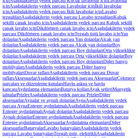
için
Aşağıdakilerin yedek parçası Küçük lavabolar için
Lavabolar
için
Aşağıdakilerin yedek parçası Lavabolar için
İkili lavabolar
için
Aşağıdakilerin yedek parçası İkili lavabolar için
Lavabo
tezgahları
Aşağıdakilerin yedek parçası Lavabo tezgahları
Kabuk
şekilli çanak lavabo için
Aşağıdakilerin yedek parçası Kabuk şekilli
çanak lavabo için
Dikdörtgen çanak lavabo için
Aşağıdakilerin yedek
parçası Dikdörtgen çanak lavabo için
Tezgah üstü lavabo için
Yan
dolaplar
Aşağıdakilerin yedek parçası Yan dolaplar
Alçak yan
dolaplar
Aşağıdakilerin yedek parçası Alçak yan dolaplar
Boy
dolapları
Aşağıdakilerin yedek parçası Boy dolapları
Orta yükseklikte
dolaplar
Aşağıdakilerin yedek parçası Orta yükseklikte dolaplar
Boy
dolapları
Aşağıdakilerin yedek parçası Boy dolapları
Diğer banyo
mobilyaları
Aşağıdakilerin yedek parçası Diğer banyo
mobilyaları
Duvar rafları
Aşağıdakilerin yedek parçası Duvar
rafları
Aksesuarlar
Aşağıdakilerin yedek parçası Aksesuarlar
Çekmece
parçaları ve düzenleme kutuları
Havlu askısı ve havlu
kancası
Aydınlatma elemanları
Batarya kolları
Ayak setleri
Manyetik
tahtalar
Prizler
Aşağıdakilerin yedek parçası Prizler
Diğer
aksesuarlar
Aynalar ve aynalı dolaplar
Ayna
Aşağıdakilerin yedek
parçası Ayna
Entegre aydınlatmalı
Aşağıdakilerin yedek parçası
Entegre aydınlatmalı
Aynalı dolaplar
Aşağıdakilerin yedek parçası
Aynalı dolaplar
Entegre aydınlatmalı
Aşağıdakilerin yedek parçası
Entegre aydınlatmalı
Aksesuarlar
Aydınlatma elemanları
Diğer
aksesuarlar
Bataryalar
Lavabo bataryaları
Aşağıdakilerin yedek
parçası Lavabo bataryaları
Tezgah üstü, elektrikli
Aşağıdakilerin