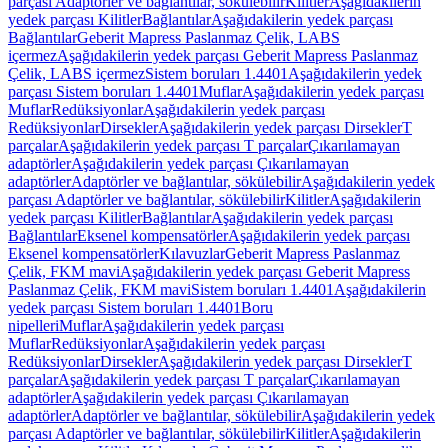
parçası Adaptörler ve bağlantılar, sökülebilir
Kilitler
Aşağıdakilerin
yedek parçası Kilitler
Bağlantılar
Aşağıdakilerin yedek parçası
Bağlantılar
Geberit Mapress Paslanmaz Çelik, LABS
içermez
Aşağıdakilerin yedek parçası Geberit Mapress Paslanmaz
Çelik, LABS içermez
Sistem boruları 1.4401
Aşağıdakilerin yedek
parçası Sistem boruları 1.4401
Muflar
Aşağıdakilerin yedek parçası
Muflar
Redüksiyonlar
Aşağıdakilerin yedek parçası
Redüksiyonlar
Dirsekler
Aşağıdakilerin yedek parçası Dirsekler
T
parçalar
Aşağıdakilerin yedek parçası T parçalar
Çıkarılamayan
adaptörler
Aşağıdakilerin yedek parçası Çıkarılamayan
adaptörler
Adaptörler ve bağlantılar, sökülebilir
Aşağıdakilerin yedek
parçası Adaptörler ve bağlantılar, sökülebilir
Kilitler
Aşağıdakilerin
yedek parçası Kilitler
Bağlantılar
Aşağıdakilerin yedek parçası
Bağlantılar
Eksenel kompensatörler
Aşağıdakilerin yedek parçası
Eksenel kompensatörler
Kılavuzlar
Geberit Mapress Paslanmaz
Çelik, FKM mavi
Aşağıdakilerin yedek parçası Geberit Mapress
Paslanmaz Çelik, FKM mavi
Sistem boruları 1.4401
Aşağıdakilerin
yedek parçası Sistem boruları 1.4401
Boru
nipelleri
Muflar
Aşağıdakilerin yedek parçası
Muflar
Redüksiyonlar
Aşağıdakilerin yedek parçası
Redüksiyonlar
Dirsekler
Aşağıdakilerin yedek parçası Dirsekler
T
parçalar
Aşağıdakilerin yedek parçası T parçalar
Çıkarılamayan
adaptörler
Aşağıdakilerin yedek parçası Çıkarılamayan
adaptörler
Adaptörler ve bağlantılar, sökülebilir
Aşağıdakilerin yedek
parçası Adaptörler ve bağlantılar, sökülebilir
Kilitler
Aşağıdakilerin