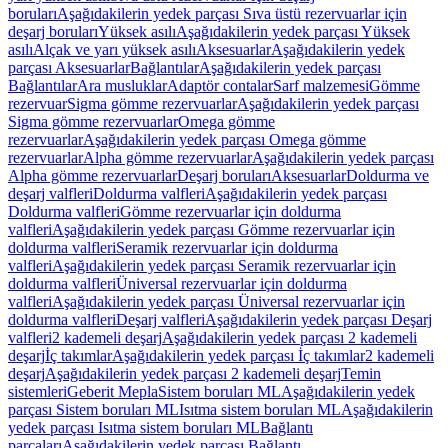
boruları
Aşağıdakilerin yedek parçası Sıva üstü rezervuarlar için
deşarj boruları
Yüksek asılı
Aşağıdakilerin yedek parçası Yüksek
asılı
Alçak ve yarı yüksek asılı
Aksesuarlar
Aşağıdakilerin yedek
parçası Aksesuarlar
Bağlantılar
Aşağıdakilerin yedek parçası
Bağlantılar
Ara musluklar
Adaptör contalar
Sarf malzemesi
Gömme
rezervuar
Sigma gömme rezervuarlar
Aşağıdakilerin yedek parçası
Sigma gömme rezervuarlar
Omega gömme
rezervuarlar
Aşağıdakilerin yedek parçası Omega gömme
rezervuarlar
Alpha gömme rezervuarlar
Aşağıdakilerin yedek parçası
Alpha gömme rezervuarlar
Deşarj boruları
Aksesuarlar
Doldurma ve
deşarj valfleri
Doldurma valfleri
Aşağıdakilerin yedek parçası
Doldurma valfleri
Gömme rezervuarlar için doldurma
valfleri
Aşağıdakilerin yedek parçası Gömme rezervuarlar için
doldurma valfleri
Seramik rezervuarlar için doldurma
valfleri
Aşağıdakilerin yedek parçası Seramik rezervuarlar için
doldurma valfleri
Üniversal rezervuarlar için doldurma
valfleri
Aşağıdakilerin yedek parçası Üniversal rezervuarlar için
doldurma valfleri
Deşarj valfleri
Aşağıdakilerin yedek parçası Deşarj
valfleri
2 kademeli deşarj
Aşağıdakilerin yedek parçası 2 kademeli
deşarj
İç takımlar
Aşağıdakilerin yedek parçası İç takımlar
2 kademeli
deşarj
Aşağıdakilerin yedek parçası 2 kademeli deşarj
Temin
sistemleri
Geberit Mepla
Sistem boruları ML
Aşağıdakilerin yedek
parçası Sistem boruları ML
Isıtma sistem boruları ML
Aşağıdakilerin
yedek parçası Isıtma sistem boruları ML
Bağlantı
parçaları
Aşağıdakilerin yedek parçası Bağlantı