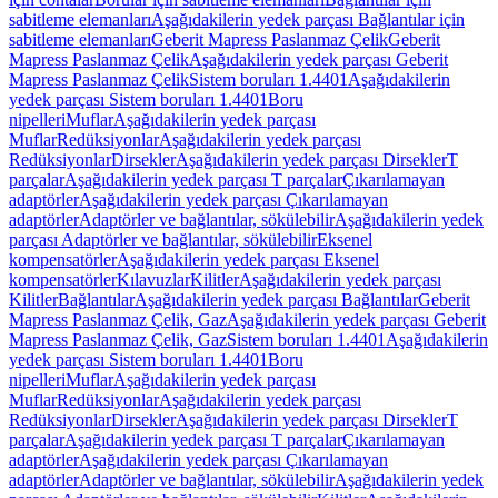
sabitleme elemanları
Aşağıdakilerin yedek parçası Bağlantılar için
sabitleme elemanları
Geberit Mapress Paslanmaz Çelik
Geberit
Mapress Paslanmaz Çelik
Aşağıdakilerin yedek parçası Geberit
Mapress Paslanmaz Çelik
Sistem boruları 1.4401
Aşağıdakilerin
yedek parçası Sistem boruları 1.4401
Boru
nipelleri
Muflar
Aşağıdakilerin yedek parçası
Muflar
Redüksiyonlar
Aşağıdakilerin yedek parçası
Redüksiyonlar
Dirsekler
Aşağıdakilerin yedek parçası Dirsekler
T
parçalar
Aşağıdakilerin yedek parçası T parçalar
Çıkarılamayan
adaptörler
Aşağıdakilerin yedek parçası Çıkarılamayan
adaptörler
Adaptörler ve bağlantılar, sökülebilir
Aşağıdakilerin yedek
parçası Adaptörler ve bağlantılar, sökülebilir
Eksenel
kompensatörler
Aşağıdakilerin yedek parçası Eksenel
kompensatörler
Kılavuzlar
Kilitler
Aşağıdakilerin yedek parçası
Kilitler
Bağlantılar
Aşağıdakilerin yedek parçası Bağlantılar
Geberit
Mapress Paslanmaz Çelik, Gaz
Aşağıdakilerin yedek parçası Geberit
Mapress Paslanmaz Çelik, Gaz
Sistem boruları 1.4401
Aşağıdakilerin
yedek parçası Sistem boruları 1.4401
Boru
nipelleri
Muflar
Aşağıdakilerin yedek parçası
Muflar
Redüksiyonlar
Aşağıdakilerin yedek parçası
Redüksiyonlar
Dirsekler
Aşağıdakilerin yedek parçası Dirsekler
T
parçalar
Aşağıdakilerin yedek parçası T parçalar
Çıkarılamayan
adaptörler
Aşağıdakilerin yedek parçası Çıkarılamayan
adaptörler
Adaptörler ve bağlantılar, sökülebilir
Aşağıdakilerin yedek