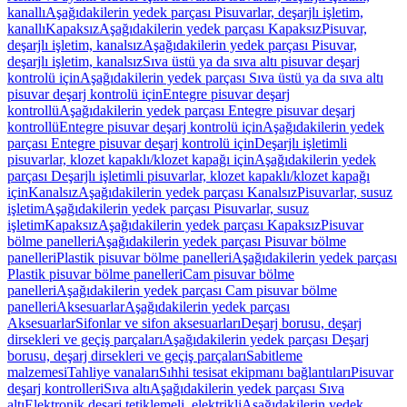
kanallı
Aşağıdakilerin yedek parçası Pisuvarlar, deşarjlı işletim,
kanallı
Kapaksız
Aşağıdakilerin yedek parçası Kapaksız
Pisuvar,
deşarjlı işletim, kanalsız
Aşağıdakilerin yedek parçası Pisuvar,
deşarjlı işletim, kanalsız
Sıva üstü ya da sıva altı pisuvar deşarj
kontrolü için
Aşağıdakilerin yedek parçası Sıva üstü ya da sıva altı
pisuvar deşarj kontrolü için
Entegre pisuvar deşarj
kontrollü
Aşağıdakilerin yedek parçası Entegre pisuvar deşarj
kontrollü
Entegre pisuvar deşarj kontrolü için
Aşağıdakilerin yedek
parçası Entegre pisuvar deşarj kontrolü için
Deşarjlı işletimli
pisuvarlar, klozet kapaklı/klozet kapağı için
Aşağıdakilerin yedek
parçası Deşarjlı işletimli pisuvarlar, klozet kapaklı/klozet kapağı
için
Kanalsız
Aşağıdakilerin yedek parçası Kanalsız
Pisuvarlar, susuz
işletim
Aşağıdakilerin yedek parçası Pisuvarlar, susuz
işletim
Kapaksız
Aşağıdakilerin yedek parçası Kapaksız
Pisuvar
bölme panelleri
Aşağıdakilerin yedek parçası Pisuvar bölme
panelleri
Plastik pisuvar bölme panelleri
Aşağıdakilerin yedek parçası
Plastik pisuvar bölme panelleri
Cam pisuvar bölme
panelleri
Aşağıdakilerin yedek parçası Cam pisuvar bölme
panelleri
Aksesuarlar
Aşağıdakilerin yedek parçası
Aksesuarlar
Sifonlar ve sifon aksesuarları
Deşarj borusu, deşarj
dirsekleri ve geçiş parçaları
Aşağıdakilerin yedek parçası Deşarj
borusu, deşarj dirsekleri ve geçiş parçaları
Sabitleme
malzemesi
Tahliye vanaları
Sıhhi tesisat ekipmanı bağlantıları
Pisuvar
deşarj kontrolleri
Sıva altı
Aşağıdakilerin yedek parçası Sıva
altı
Elektronik deşarj tetiklemeli, elektrikli
Aşağıdakilerin yedek