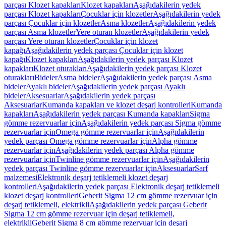
parçası Klozet kapakları
Klozet kapakları
Aşağıdakilerin yedek
parçası Klozet kapakları
Çocuklar için klozetler
Aşağıdakilerin yedek
parçası Çocuklar için klozetler
Asma klozetler
Aşağıdakilerin yedek
parçası Asma klozetler
Yere oturan klozetler
Aşağıdakilerin yedek
parçası Yere oturan klozetler
Çocuklar için klozet
kapağı
Aşağıdakilerin yedek parçası Çocuklar için klozet
kapağı
Klozet kapakları
Aşağıdakilerin yedek parçası Klozet
kapakları
Klozet oturakları
Aşağıdakilerin yedek parçası Klozet
oturakları
Bideler
Asma bideler
Aşağıdakilerin yedek parçası Asma
bideler
Ayaklı bideler
Aşağıdakilerin yedek parçası Ayaklı
bideler
Aksesuarlar
Aşağıdakilerin yedek parçası
Aksesuarlar
Kumanda kapakları ve klozet deşarj kontrolleri
Kumanda
kapakları
Aşağıdakilerin yedek parçası Kumanda kapakları
Sigma
gömme rezervuarlar için
Aşağıdakilerin yedek parçası Sigma gömme
rezervuarlar için
Omega gömme rezervuarlar için
Aşağıdakilerin
yedek parçası Omega gömme rezervuarlar için
Alpha gömme
rezervuarlar için
Aşağıdakilerin yedek parçası Alpha gömme
rezervuarlar için
Twinline gömme rezervuarlar için
Aşağıdakilerin
yedek parçası Twinline gömme rezervuarlar için
Aksesuarlar
Sarf
malzemesi
Elektronik deşarj tetiklemeli klozet deşarj
kontrolleri
Aşağıdakilerin yedek parçası Elektronik deşarj tetiklemeli
klozet deşarj kontrolleri
Geberit Sigma 12 cm gömme rezervuar için
deşarj tetiklemeli, elektrikli
Aşağıdakilerin yedek parçası Geberit
Sigma 12 cm gömme rezervuar için deşarj tetiklemeli,
elektrikli
Geberit Sigma 8 cm gömme rezervuar için deşarj