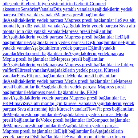
bileşenleri
Geberit hijyen sistemi için Geberit Connect
aksesuarı
Sensörler
Vanalar
Düz yataklı vanalar
Aşağıdakilerin yedek
parçası Düz yataklı vanalar
Mapress presli bağlantılar
ile
Aşağıdakilerin yedek parçası Mapress presli bağlantılar ile
Sıva altı
montaj için düz yataklı vanalar
Aşağıdakilerin yedek parçası Sıva altı
montaj için düz yataklı vanalar
Mapress presli bağlantılar
ile
Aşağıdakilerin yedek parçası Mapress presli bağlantılar ile
Dişli
bağlantılar ile
Aşağıdakilerin yedek parçası Dişli bağlantılar ile
Eğimli
yataklı vanalar
Aşağıdakilerin yedek parçası Eğimli yataklı
vanalar
Mepla presli bağlantılar ile
Aşağıdakilerin yedek parçası
Mepla presli bağlantılar ile
Mapress presli bağlantılar
ile
Aşağıdakilerin yedek parçası Mapress presli bağlantılar ile
Tahliye
valfleri
Küresel vanalar
Aşağıdakilerin yedek parçası Küresel
vanalar
FlowFit pres bağlantıları ile
Mepla presli bağlantılar
ile
Aşağıdakilerin yedek parçası Mepla presli bağlantılar ile
Mapress
presli bağlantılar ile
Aşağıdakilerin yedek parçası Mapress presli
bağlantılar ile
Mapress presli bağlantılar ile, FKM
mavi
Aşağıdakilerin yedek parçası Mapress presli bağlantılar ile,
FKM mavi
Sıva altı montaj için küresel vanalar
Aşağıdakilerin yedek
parçası Sıva altı montaj için küresel vanalar
FlowFit pres bağlantıları
ile
Mepla presli bağlantılar ile
Aşağıdakilerin yedek parçası Mepla
presli bağlantılar ile
Volex presli bağlantılar ile
Compact bağlantılar
ile
Mapress presli bağlantılar ile
Aşağıdakilerin yedek parçası
Mapress presli bağlantılar ile
Dişli bağlantılar ile
Aşağıdakilerin
yedek parçası Dişli bağlantılar ile
Sıva altı montaj için su giriş ve