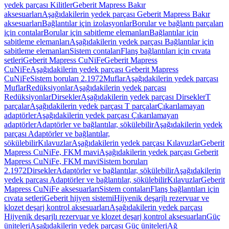
yedek parçası Kilitler
Geberit Mapress Bakır
aksesuarları
Aşağıdakilerin yedek parçası Geberit Mapress Bakır
aksesuarları
Bağlantılar için izolasyonlar
Borular ve bağlantı parçaları
için contalar
Borular için sabitleme elemanları
Bağlantılar için
sabitleme elemanları
Aşağıdakilerin yedek parçası Bağlantılar için
sabitleme elemanları
Sistem contaları
Flanş bağlantıları için cıvata
setleri
Geberit Mapress CuNiFe
Geberit Mapress
CuNiFe
Aşağıdakilerin yedek parçası Geberit Mapress
CuNiFe
Sistem boruları 2.1972
Muflar
Aşağıdakilerin yedek parçası
Muflar
Redüksiyonlar
Aşağıdakilerin yedek parçası
Redüksiyonlar
Dirsekler
Aşağıdakilerin yedek parçası Dirsekler
T
parçalar
Aşağıdakilerin yedek parçası T parçalar
Çıkarılamayan
adaptörler
Aşağıdakilerin yedek parçası Çıkarılamayan
adaptörler
Adaptörler ve bağlantılar, sökülebilir
Aşağıdakilerin yedek
parçası Adaptörler ve bağlantılar,
sökülebilir
Kılavuzlar
Aşağıdakilerin yedek parçası Kılavuzlar
Geberit
Mapress CuNiFe, FKM mavi
Aşağıdakilerin yedek parçası Geberit
Mapress CuNiFe, FKM mavi
Sistem boruları
2.1972
Dirsekler
Adaptörler ve bağlantılar, sökülebilir
Aşağıdakilerin
yedek parçası Adaptörler ve bağlantılar, sökülebilir
Kılavuzlar
Geberit
Mapress CuNiFe aksesuarları
Sistem contaları
Flanş bağlantıları için
cıvata setleri
Geberit hijyen sistemi
Hijyenik deşarjlı rezervuar ve
klozet deşarj kontrol aksesuarları
Aşağıdakilerin yedek parçası
Hijyenik deşarjlı rezervuar ve klozet deşarj kontrol aksesuarları
Güç
üniteleri
Aşağıdakilerin yedek parçası Güç üniteleri
Ağ