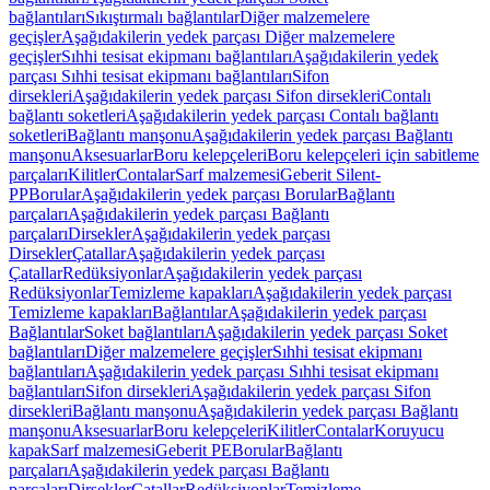
bağlantıları
Sıkıştırmalı bağlantılar
Diğer malzemelere
geçişler
Aşağıdakilerin yedek parçası Diğer malzemelere
geçişler
Sıhhi tesisat ekipmanı bağlantıları
Aşağıdakilerin yedek
parçası Sıhhi tesisat ekipmanı bağlantıları
Sifon
dirsekleri
Aşağıdakilerin yedek parçası Sifon dirsekleri
Contalı
bağlantı soketleri
Aşağıdakilerin yedek parçası Contalı bağlantı
soketleri
Bağlantı manşonu
Aşağıdakilerin yedek parçası Bağlantı
manşonu
Aksesuarlar
Boru kelepçeleri
Boru kelepçeleri için sabitleme
parçaları
Kilitler
Contalar
Sarf malzemesi
Geberit Silent-
PP
Borular
Aşağıdakilerin yedek parçası Borular
Bağlantı
parçaları
Aşağıdakilerin yedek parçası Bağlantı
parçaları
Dirsekler
Aşağıdakilerin yedek parçası
Dirsekler
Çatallar
Aşağıdakilerin yedek parçası
Çatallar
Redüksiyonlar
Aşağıdakilerin yedek parçası
Redüksiyonlar
Temizleme kapakları
Aşağıdakilerin yedek parçası
Temizleme kapakları
Bağlantılar
Aşağıdakilerin yedek parçası
Bağlantılar
Soket bağlantıları
Aşağıdakilerin yedek parçası Soket
bağlantıları
Diğer malzemelere geçişler
Sıhhi tesisat ekipmanı
bağlantıları
Aşağıdakilerin yedek parçası Sıhhi tesisat ekipmanı
bağlantıları
Sifon dirsekleri
Aşağıdakilerin yedek parçası Sifon
dirsekleri
Bağlantı manşonu
Aşağıdakilerin yedek parçası Bağlantı
manşonu
Aksesuarlar
Boru kelepçeleri
Kilitler
Contalar
Koruyucu
kapak
Sarf malzemesi
Geberit PE
Borular
Bağlantı
parçaları
Aşağıdakilerin yedek parçası Bağlantı
parçaları
Dirsekler
Çatallar
Redüksiyonlar
Temizleme