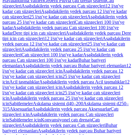
Havalandırma valfleri
Geberit Pluvia çatı drenaj sistemi
Çatı
süzgeçleri
Aşağıdakilerin yedek parçası Çatı süzgeçleri
12 l/sn'ye
kadar çatı süzgeçleri
Aşağıdakilerin yedek parçası 12 l/sn'ye kadar
çatı süzgeçleri
25 l/sn'ye kadar çatı süzgeçleri
Aşağıdakilerin yedek
parçası 25 l/sn'ye kadar çatı süzgeçleri
Çatı süzgeçleri 100 l/sn'ye
kadar
Aşağıdakilerin yedek parçası Çatı süzgeçleri 100 l/sn'ye
kadar
Dere tipi için çatı süzgeçleri
Aşağıdakilerin yedek parçası Dere
tipi için çatı süzgeçleri
12 l/sn'ye kadar çatı süzgeçleri
Aşağıdakilerin
yedek parçası 12 l/sn'ye kadar çatı süzgeçleri
25 l/sn'ye kadar çatı
süzgeçleri
Aşağıdakilerin yedek parçası 25 l/sn'ye kadar çatı
süzgeçleri
Çatı süzgeçleri 100 l/sn'ye kadar
Aşağıdakilerin yedek
parçası Çatı süzgeçleri 100 l/sn'ye kadar
Buhar bariyeri
elemanları
Aşağıdakilerin yedek parçası Buhar bariyeri elemanları
12
l/sn'ye kadar çatı süzgeçleri için
Aşağıdakilerin yedek parçası 12
l/sn'ye kadar çatı süzgeçleri için
25 l/sn'ye kadar çatı süzgeçleri
için
Acil taşmalıklar
Aşağıdakilerin yedek parçası Acil taşmalıklar
12
l/sn'ye kadar çatı süzgeçleri için
Aşağıdakilerin yedek parçası 12
l/sn'ye kadar çatı süzgeçleri için
25 l/sn'ye kadar çatı süzgeçleri
için
Aşağıdakilerin yedek parçası 25 l/sn'ye kadar çatı süzgeçleri
için
Sabitlemeler
Askılama sistemi d40–200
Askılama sistemi d250–
315
Aksesuarlar
Aşağıdakilerin yedek parçası Aksesuarlar
Çatı
süzgeçleri için
Aşağıdakilerin yedek parçası Çatı süzgeçleri
için
Sabitlemeler için
Konvansiyonel çatı drenajı
Çatı
süzgeçleri
Aşağıdakilerin yedek parçası Çatı süzgeçleri
Buhar
bariyeri elemanları
Aşağıdakilerin yedek parçası Buhar bariyeri