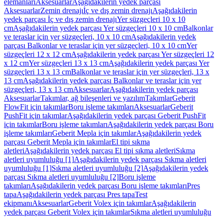
elemanları
Aksesuarlar
Aşağıdakilerin yedek parçası
Aksesuarlar
Zemin drenajı
İç ve dış zemin drenajı
Aşağıdakilerin
yedek parçası İç ve dış zemin drenajı
Yer süzgeçleri 10 x 10
cm
Aşağıdakilerin yedek parçası Yer süzgeçleri 10 x 10 cm
Balkonlar
ve teraslar için yer süzgeçleri, 10 x 10 cm
Aşağıdakilerin yedek
parçası Balkonlar ve teraslar için yer süzgeçleri, 10 x 10 cm
Yer
süzgeçleri 12 x 12 cm
Aşağıdakilerin yedek parçası Yer süzgeçleri 12
x 12 cm
Yer süzgeçleri 13 x 13 cm
Aşağıdakilerin yedek parçası Yer
süzgeçleri 13 x 13 cm
Balkonlar ve teraslar için yer süzgeçleri, 13 x
13 cm
Aşağıdakilerin yedek parçası Balkonlar ve teraslar için yer
süzgeçleri, 13 x 13 cm
Aksesuarlar
Aşağıdakilerin yedek parçası
Aksesuarlar
Takımlar, ağ bileşenleri ve yazılım
Takımlar
Geberit
FlowFit için takımlar
Boru işleme takımları
Aksesuarlar
Geberit
PushFit için takımlar
Aşağıdakilerin yedek parçası Geberit PushFit
için takımlar
Boru işleme takımları
Aşağıdakilerin yedek parçası Boru
işleme takımları
Geberit Mepla için takımlar
Aşağıdakilerin yedek
parçası Geberit Mepla için takımlar
El tipi sıkma
aletleri
Aşağıdakilerin yedek parçası El tipi sıkma aletleri
Sıkma
aletleri uyumluluğu [1]
Aşağıdakilerin yedek parçası Sıkma aletleri
uyumluluğu [1]
Sıkma aletleri uyumluluğu [2]
Aşağıdakilerin yedek
parçası Sıkma aletleri uyumluluğu [2]
Boru işleme
takımları
Aşağıdakilerin yedek parçası Boru işleme takımları
Pres
tapa
Aşağıdakilerin yedek parçası Pres tapa
Test
ekipmanı
Aksesuarlar
Geberit Volex için takımlar
Aşağıdakilerin
yedek parçası Geberit Volex için takımlar
Sıkma aletleri uyumluluğu