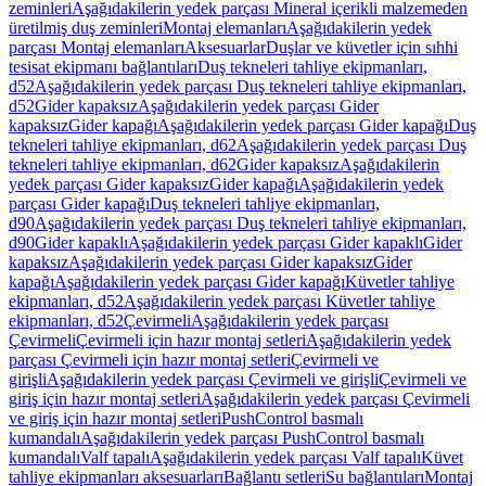
zeminleri
Aşağıdakilerin yedek parçası Mineral içerikli malzemeden
üretilmiş duş zeminleri
Montaj elemanları
Aşağıdakilerin yedek
parçası Montaj elemanları
Aksesuarlar
Duşlar ve küvetler için sıhhi
tesisat ekipmanı bağlantıları
Duş tekneleri tahliye ekipmanları,
d52
Aşağıdakilerin yedek parçası Duş tekneleri tahliye ekipmanları,
d52
Gider kapaksız
Aşağıdakilerin yedek parçası Gider
kapaksız
Gider kapağı
Aşağıdakilerin yedek parçası Gider kapağı
Duş
tekneleri tahliye ekipmanları, d62
Aşağıdakilerin yedek parçası Duş
tekneleri tahliye ekipmanları, d62
Gider kapaksız
Aşağıdakilerin
yedek parçası Gider kapaksız
Gider kapağı
Aşağıdakilerin yedek
parçası Gider kapağı
Duş tekneleri tahliye ekipmanları,
d90
Aşağıdakilerin yedek parçası Duş tekneleri tahliye ekipmanları,
d90
Gider kapaklı
Aşağıdakilerin yedek parçası Gider kapaklı
Gider
kapaksız
Aşağıdakilerin yedek parçası Gider kapaksız
Gider
kapağı
Aşağıdakilerin yedek parçası Gider kapağı
Küvetler tahliye
ekipmanları, d52
Aşağıdakilerin yedek parçası Küvetler tahliye
ekipmanları, d52
Çevirmeli
Aşağıdakilerin yedek parçası
Çevirmeli
Çevirmeli için hazır montaj setleri
Aşağıdakilerin yedek
parçası Çevirmeli için hazır montaj setleri
Çevirmeli ve
girişli
Aşağıdakilerin yedek parçası Çevirmeli ve girişli
Çevirmeli ve
giriş için hazır montaj setleri
Aşağıdakilerin yedek parçası Çevirmeli
ve giriş için hazır montaj setleri
PushControl basmalı
kumandalı
Aşağıdakilerin yedek parçası PushControl basmalı
kumandalı
Valf tapalı
Aşağıdakilerin yedek parçası Valf tapalı
Küvet
tahliye ekipmanları aksesuarları
Bağlantı setleri
Su bağlantıları
Montaj