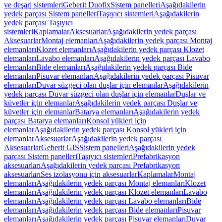
ve deşarj sistemleri
Geberit Duofix
Sistem panelleri
Aşağıdakilerin
yedek parçası Sistem panelleri
Taşıyıcı sistemleri
Aşağıdakilerin
yedek parçası Taşıyıcı
sistemleri
Kaplamalar
Aksesuarlar
Aşağıdakilerin yedek parçası
Aksesuarlar
Montaj elemanları
Aşağıdakilerin yedek parçası Montaj
elemanları
Klozet elemanları
Aşağıdakilerin yedek parçası Klozet
elemanları
Lavabo elemanları
Aşağıdakilerin yedek parçası Lavabo
elemanları
Bide elemanları
Aşağıdakilerin yedek parçası Bide
elemanları
Pisuvar elemanları
Aşağıdakilerin yedek parçası Pisuvar
elemanları
Duvar süzgeci olan duşlar için elemanlar
Aşağıdakilerin
yedek parçası Duvar süzgeci olan duşlar için elemanlar
Duşlar ve
küvetler için elemanlar
Aşağıdakilerin yedek parçası Duşlar ve
küvetler için elemanlar
Batarya elemanları
Aşağıdakilerin yedek
parçası Batarya elemanları
Konsol yükleri için
elemanlar
Aşağıdakilerin yedek parçası Konsol yükleri için
elemanlar
Aksesuarlar
Aşağıdakilerin yedek parçası
Aksesuarlar
Geberit GIS
Sistem panelleri
Aşağıdakilerin yedek
parçası Sistem panelleri
Taşıyıcı sistemleri
Prefabrikasyon
aksesuarları
Aşağıdakilerin yedek parçası Prefabrikasyon
aksesuarları
Ses izolasyonu için aksesuarlar
Kaplamalar
Montaj
elemanları
Aşağıdakilerin yedek parçası Montaj elemanları
Klozet
elemanları
Aşağıdakilerin yedek parçası Klozet elemanları
Lavabo
elemanları
Aşağıdakilerin yedek parçası Lavabo elemanları
Bide
elemanları
Aşağıdakilerin yedek parçası Bide elemanları
Pisuvar
elemanları
Aşağıdakilerin yedek parçası Pisuvar elemanları
Duvar