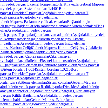
rin yedek parçası Eksenel kompensatörler
Kılavuzlar
Geberit Mapress
n yedek parçası Sistem boruları 1.4401
Boru
parçası Dirsekler
T parçalar
Aşağıdakilerin yedek parçası T
edek parçası Adaptörler ve bağlantılar,
eberit Mapress Paslanmaz çelik aksesuarları
Bağlantılar için
ek parçası Bağlantılar için sabitleme elemanları
Sistem contaları
Flanş
uflar
Aşağıdakilerin yedek parçası
dek parçası T parçalar
Çıkarılamayan adaptörler
Aşağıdakilerin yedek
el kompensatörler
Aşağıdakilerin yedek parçası Eksenel
an bağlantıları
Aşağıdakilerin yedek parçası Isıtıcı eleman
apress Karbon Çeliği
Geberit Mapress Karbon Çeliği
Aşağıdakilerin
 Muflar
Redüksiyonlar
Aşağıdakilerin yedek parçası
in yedek parçası Çapraz parçalar
Çıkarılamayan
ve bağlantılar, sökülebilir
Eksenel kompensatörler
Aşağıdakilerin
n T parçalar
Isıtıcı eleman bağlantıları
Aşağıdakilerin yedek parçası
vi
Sistem boruları 1.0034
Sistem boruları 1.0215
Boru
parçası Dirsekler
T parçalar
Aşağıdakilerin yedek parçası T
edek parçası Adaptörler ve bağlantılar,
orular için sabitleme elemanları
Sistem contaları
Geberit Mapress
ağıdakilerin yedek parçası Redüksiyonlar
Dirsekler
Aşağıdakilerin
lamayan adaptörler
Aşağıdakilerin yedek parçası Çıkarılamayan
parçası Kilitler
Bağlantılar
Aşağıdakilerin yedek parçası
ı eleman bağlantıları
Geberit Mapress Bakır, krom
rsekler
T parçalar
Aşağıdakilerin yedek parçası T