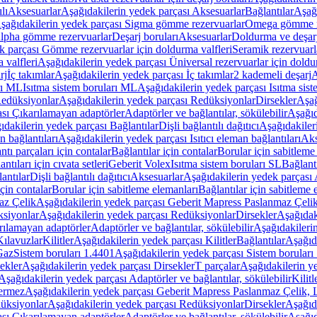
lı
Aksesuarlar
Aşağıdakilerin yedek parçası Aksesuarlar
Bağlantılar
Aşağı
şağıdakilerin yedek parçası Sigma gömme rezervuarlar
Omega gömme r
Alpha gömme rezervuarlar
Deşarj boruları
Aksesuarlar
Doldurma ve deşarj
k parçası Gömme rezervuarlar için doldurma valfleri
Seramik rezervuarla
 valfleri
Aşağıdakilerin yedek parçası Üniversal rezervuarlar için doldu
rj
İç takımlar
Aşağıdakilerin yedek parçası İç takımlar
2 kademeli deşarj
A
rı ML
Isıtma sistem boruları ML
Aşağıdakilerin yedek parçası Isıtma sis
edüksiyonlar
Aşağıdakilerin yedek parçası Redüksiyonlar
Dirsekler
Aşağ
ası Çıkarılamayan adaptörler
Adaptörler ve bağlantılar, sökülebilir
Aşağıd
ıdakilerin yedek parçası Bağlantılar
Dişli bağlantılı dağıtıcı
Aşağıdakileri
an bağlantıları
Aşağıdakilerin yedek parçası Isıtıcı eleman bağlantıları
Aks
tı parçaları için contalar
Bağlantılar için contalar
Borular için sabitleme
ntıları için cıvata setleri
Geberit Volex
Isıtma sistem boruları SL
Bağlantı
antılar
Dişli bağlantılı dağıtıcı
Aksesuarlar
Aşağıdakilerin yedek parçası 
için contalar
Borular için sabitleme elemanları
Bağlantılar için sabitleme 
az Çelik
Aşağıdakilerin yedek parçası Geberit Mapress Paslanmaz Çeli
siyonlar
Aşağıdakilerin yedek parçası Redüksiyonlar
Dirsekler
Aşağıdak
rılamayan adaptörler
Adaptörler ve bağlantılar, sökülebilir
Aşağıdakilerin
Kılavuzlar
Kilitler
Aşağıdakilerin yedek parçası Kilitler
Bağlantılar
Aşağıda
Gaz
Sistem boruları 1.4401
Aşağıdakilerin yedek parçası Sistem boruları
ekler
Aşağıdakilerin yedek parçası Dirsekler
T parçalar
Aşağıdakilerin ye
Aşağıdakilerin yedek parçası Adaptörler ve bağlantılar, sökülebilir
Kilitl
ermez
Aşağıdakilerin yedek parçası Geberit Mapress Paslanmaz Çelik
üksiyonlar
Aşağıdakilerin yedek parçası Redüksiyonlar
Dirsekler
Aşağıda
ası Çıkarılamayan adaptörler
Adaptörler ve bağlantılar, sökülebilir
Aşağıd