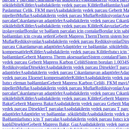
sökülebilir
Kilitler
Aşağıdakilerin yedek parçası Kilitler
Bağlantılar
Aşağ
Paslanmaz Çelik, FKM mavi
Aşağıdakilerin yedek parçası Geberit 
nipelleri
Muflar
Aşağıdakilerin yedek parçası Muflar
Redüksiyonlar
Aşa
parçalar
Çıkarılamayan adaptörler
Aşağıdakilerin yedek parçası Çıkarı
sökülebilir
Kilitler
Aşağıdakilerin yedek parçası Kilitler
Kılavuzlar
Geber
izolasyonlar
Borular ve bağlantı parçaları için contalar
Borular için sab
bağlantıları için cıvata setleri
Geberit Mapress Therm
Therm sistem bor
Muflar
Redüksiyonlar
Aşağıdakilerin yedek parçası Redüksiyonlar
Dirs
parçası Çıkarılamayan adaptörler
Adaptörler ve bağlantılar, sökülebilir
kompensatörler
Kilitler
Aşağıdakilerin yedek parçası Kilitler
Isıtıcı için
bağlantıları
Geberit Mapress Therm aksesuarları
Sistem contaları
Flanş b
yedek parçası Geberit Mapress Karbon Çeliği
Sistem boruları 1.0034
S
Redüksiyonlar
Dirsekler
Aşağıdakilerin yedek parçası Dirsekler
T parça
adaptörler
Aşağıdakilerin yedek parçası Çıkarılamayan adaptörler
Adapt
yedek parçası Eksenel kompensatörler
Kilitler
Aşağıdakilerin yedek par
Isıtıcı eleman bağlantıları
Geberit Mapress Karbon Çeliği, FKM mavi
A
nipelleri
Muflar
Aşağıdakilerin yedek parçası Muflar
Redüksiyonlar
Aşa
parçalar
Çıkarılamayan adaptörler
Aşağıdakilerin yedek parçası Çıkarı
sökülebilir
Kilitler
Aşağıdakilerin yedek parçası Kilitler
Geberit Mapress
Bakır
Geberit Mapress Bakır
Aşağıdakilerin yedek parçası Geberit Ma
yedek parçası Dirsekler
T parçalar
Aşağıdakilerin yedek parçası T parç
adaptörler
Adaptörler ve bağlantılar, sökülebilir
Aşağıdakilerin yedek pa
Bağlantılar
Isıtıcı için T parçalar
Aşağıdakilerin yedek parçası Isıtıcı iç
kaplı
Dirsekler
Geberit Mapress Bakır, Gaz
Aşağıdakilerin yedek parça