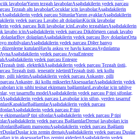
üçük lavabolar
Yarım tezgah lavabolar
Aşağıdakilerin yedek parçası
rçası Tezgah altı lavabolar
Çocuklar için lavabolar
Aşağıdakilerin
r
Aşağıdakilerin yedek parçası Sütunlar
Yarım ayaklar
Aşağıdakilerin
kilerin yedek parçası Lavabo alt dolapları
Küçük lavabolar
erin yedek parçası İkili lavabolar için
Lavabo tezgahları
Aşağıdakilerin
k lavabo için
Aşağıdakilerin yedek parçası Dikdörtgen çanak lavabo
 dolaplar
Boy dolapları
Aşağıdakilerin yedek parçası Boy dolapları
Orta
nyo mobilyaları
Aşağıdakilerin yedek parçası Diğer banyo
 düzenleme kutuları
Havlu askısı ve havlu kancası
Aydınlatma
Ayna
Aşağıdakilerin yedek parçası Ayna
Entegre
alı
Aşağıdakilerin yedek parçası Entegre
ı
Tezgah üstü, elektrikli
Aşağıdakilerin yedek parçası Tezgah üstü,
çası Tezgah üstü, jeneratör işletimli
Tezgah üstü, tek kollu
e, pilli işletim
Aşağıdakilerin yedek parçası Ankastre, pilli
parçası Ankastre, iki kollu mikserler
Aksesuarlar
Aşağıdakilerin yedek
boları için sıhhi tesisat ekipmanı bağlantıları
Lavabolar için tahliye
onlar, yer tasarruflu model
Aşağıdakilerin yedek parçası P tipi sifonlar,
l
Aşağıdakilerin yedek parçası Lavabolar için sifon, yerden tasarruf
ıları
Kapaklar
Bağlantılar
Aşağıdakilerin yedek parçası
sifonlar
Aşağıdakilerin yedek parçası P tipi
ye ekipmanları
P tipi sifonlar
Aşağıdakilerin yedek parçası P tipi
ılar
Aşağıdakilerin yedek parçası Bağlantılar
Drenaj lavaboları için
ifonları
Bağlantı manşonu
Aşağıdakilerin yedek parçası Bağlantı
er
Duşlar
Duşlar için zemin drenajı
Aşağıdakilerin yedek parçası Duşlar
lları için aksesuarlar
Duş zemini giderleri
Aşağıdakilerin yedek