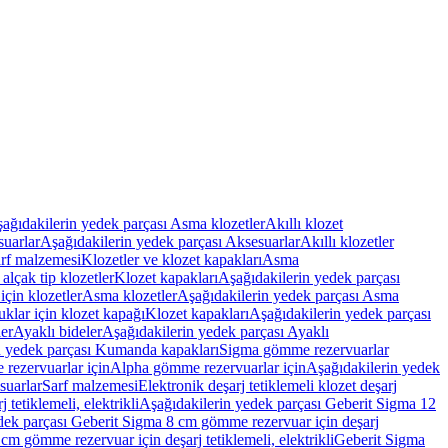
ağıdakilerin yedek parçası Asma klozetler
Akıllı klozet
uarlar
Aşağıdakilerin yedek parçası Aksesuarlar
Akıllı klozetler
rf malzemesi
Klozetler ve klozet kapakları
Asma
alçak tip klozetler
Klozet kapakları
Aşağıdakilerin yedek parçası
çin klozetler
Asma klozetler
Aşağıdakilerin yedek parçası Asma
klar için klozet kapağı
Klozet kapakları
Aşağıdakilerin yedek parçası
er
Ayaklı bideler
Aşağıdakilerin yedek parçası Ayaklı
n yedek parçası Kumanda kapakları
Sigma gömme rezervuarlar
rezervuarlar için
Alpha gömme rezervuarlar için
Aşağıdakilerin yedek
suarlar
Sarf malzemesi
Elektronik deşarj tetiklemeli klozet deşarj
tetiklemeli, elektrikli
Aşağıdakilerin yedek parçası Geberit Sigma 12
dek parçası Geberit Sigma 8 cm gömme rezervuar için deşarj
m gömme rezervuar için deşarj tetiklemeli, elektrikli
Geberit Sigma