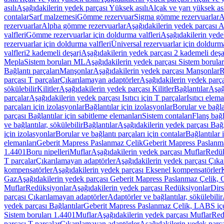
asılı
Aşağıdakilerin yedek parçası Yüksek asılı
Alçak ve yarı yüksek ası
contalar
Sarf malzemesi
Gömme rezervuar
Sigma gömme rezervuarlar
A
rezervuarlar
Alpha gömme rezervuarlar
Aşağıdakilerin yedek parçası 
valfleri
Gömme rezervuarlar için doldurma valfleri
Aşağıdakilerin yede
rezervuarlar için doldurma valfleri
Üniversal rezervuarlar için doldurma
valfleri
2 kademeli deşarj
Aşağıdakilerin yedek parçası 2 kademeli deşa
Mepla
Sistem boruları ML
Aşağıdakilerin yedek parçası Sistem borula
Bağlantı parçaları
Manşonlar
Aşağıdakilerin yedek parçası Manşonlar
R
parçası T parçalar
Çıkarılamayan adaptörler
Aşağıdakilerin yedek parç
sökülebilir
Kilitler
Aşağıdakilerin yedek parçası Kilitler
Bağlantılar
Aşağ
parçalar
Aşağıdakilerin yedek parçası Isıtıcı için T parçalar
Isıtıcı elem
parçaları için izolasyonlar
Bağlantılar için izolasyonlar
Borular ve bağlan
parçası Bağlantılar için sabitleme elemanları
Sistem contaları
Flanş bağla
ve bağlantılar, sökülebilir
Bağlantılar
Aşağıdakilerin yedek parçası Bağl
için izolasyonlar
Borular ve bağlantı parçaları için contalar
Bağlantılar 
elemanları
Geberit Mapress Paslanmaz Çelik
Geberit Mapress Paslanm
1.4401
Boru nipelleri
Muflar
Aşağıdakilerin yedek parçası Muflar
Redük
T parçalar
Çıkarılamayan adaptörler
Aşağıdakilerin yedek parçası Çıka
kompensatörler
Aşağıdakilerin yedek parçası Eksenel kompensatörler
Gaz
Aşağıdakilerin yedek parçası Geberit Mapress Paslanmaz Çelik, 
Muflar
Redüksiyonlar
Aşağıdakilerin yedek parçası Redüksiyonlar
Dirs
parçası Çıkarılamayan adaptörler
Adaptörler ve bağlantılar, sökülebilir
yedek parçası Bağlantılar
Geberit Mapress Paslanmaz Çelik, LABS iç
Sistem boruları 1.4401
Muflar
Aşağıdakilerin yedek parçası Muflar
Red
parçası T parçalar
Çıkarılamayan adaptörler
Aşağıdakilerin yedek parç