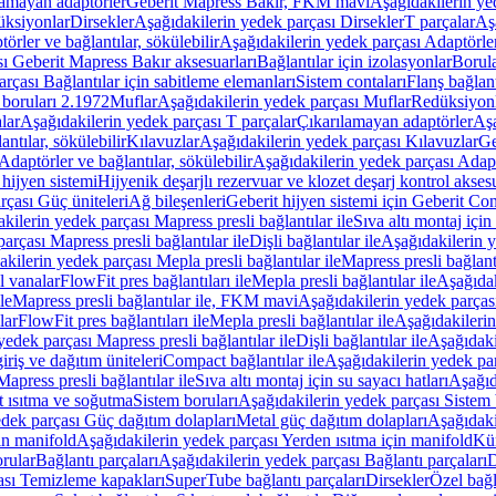
lamayan adaptörler
Geberit Mapress Bakır, FKM mavi
Aşağıdakilerin y
üksiyonlar
Dirsekler
Aşağıdakilerin yedek parçası Dirsekler
T parçalar
Aş
örler ve bağlantılar, sökülebilir
Aşağıdakilerin yedek parçası Adaptörler 
ı Geberit Mapress Bakır aksesuarları
Bağlantılar için izolasyonlar
Borula
rçası Bağlantılar için sabitleme elemanları
Sistem contaları
Flanş bağlantı
 boruları 2.1972
Muflar
Aşağıdakilerin yedek parçası Muflar
Redüksiyon
lar
Aşağıdakilerin yedek parçası T parçalar
Çıkarılamayan adaptörler
Aşa
ntılar, sökülebilir
Kılavuzlar
Aşağıdakilerin yedek parçası Kılavuzlar
Ge
Adaptörler ve bağlantılar, sökülebilir
Aşağıdakilerin yedek parçası Adaptö
 hijyen sistemi
Hijyenik deşarjlı rezervuar ve klozet deşarj kontrol aksesu
rçası Güç üniteleri
Ağ bileşenleri
Geberit hijyen sistemi için Geberit Co
kilerin yedek parçası Mapress presli bağlantılar ile
Sıva altı montaj için
arçası Mapress presli bağlantılar ile
Dişli bağlantılar ile
Aşağıdakilerin ye
kilerin yedek parçası Mepla presli bağlantılar ile
Mapress presli bağlantı
l vanalar
FlowFit pres bağlantıları ile
Mepla presli bağlantılar ile
Aşağıdak
le
Mapress presli bağlantılar ile, FKM mavi
Aşağıdakilerin yedek parças
lar
FlowFit pres bağlantıları ile
Mepla presli bağlantılar ile
Aşağıdakilerin
yedek parçası Mapress presli bağlantılar ile
Dişli bağlantılar ile
Aşağıdakil
iriş ve dağıtım üniteleri
Compact bağlantılar ile
Aşağıdakilerin yedek par
apress presli bağlantılar ile
Sıva altı montaj için su sayacı hatları
Aşağıda
 ısıtma ve soğutma
Sistem boruları
Aşağıdakilerin yedek parçası Sistem 
dek parçası Güç dağıtım dolapları
Metal güç dağıtım dolapları
Aşağıdaki
in manifold
Aşağıdakilerin yedek parçası Yerden ısıtma için manifold
Kür
rular
Bağlantı parçaları
Aşağıdakilerin yedek parçası Bağlantı parçaları
D
ası Temizleme kapakları
SuperTube bağlantı parçaları
Dirsekler
Özel bağl