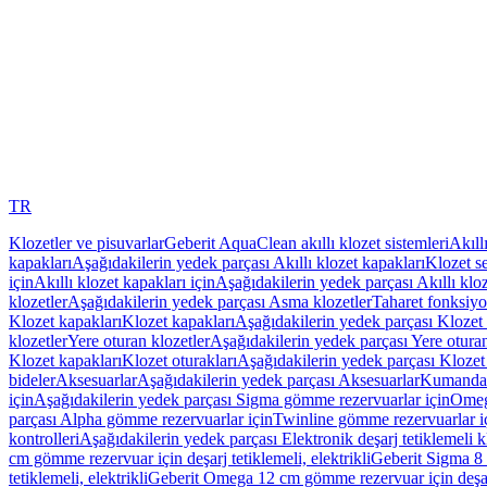
TR
Klozetler ve pisuvarlar
Geberit AquaClean akıllı klozet sistemleri
Akıll
kapakları
Aşağıdakilerin yedek parçası Akıllı klozet kapakları
Klozet se
için
Akıllı klozet kapakları için
Aşağıdakilerin yedek parçası Akıllı kloz
klozetler
Aşağıdakilerin yedek parçası Asma klozetler
Taharet fonksiyon
Klozet kapakları
Klozet kapakları
Aşağıdakilerin yedek parçası Klozet 
klozetler
Yere oturan klozetler
Aşağıdakilerin yedek parçası Yere oturan
Klozet kapakları
Klozet oturakları
Aşağıdakilerin yedek parçası Klozet 
bideler
Aksesuarlar
Aşağıdakilerin yedek parçası Aksesuarlar
Kumanda k
için
Aşağıdakilerin yedek parçası Sigma gömme rezervuarlar için
Omeg
parçası Alpha gömme rezervuarlar için
Twinline gömme rezervuarlar i
kontrolleri
Aşağıdakilerin yedek parçası Elektronik deşarj tetiklemeli kl
cm gömme rezervuar için deşarj tetiklemeli, elektrikli
Geberit Sigma 8 c
tetiklemeli, elektrikli
Geberit Omega 12 cm gömme rezervuar için deşarj 