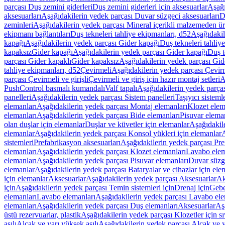
parçası Duş zemini giderleri
Duş zemini giderleri için aksesuarlar
Aşağı
aksesuarları
Aşağıdakilerin yedek parçası Duvar süzgeci aksesuarları
D
zeminleri
Aşağıdakilerin yedek parçası Mineral içerikli malzemeden ür
ekipmanı bağlantıları
Duş tekneleri tahliye ekipmanları, d52
Aşağıdakil
kapağı
Aşağıdakilerin yedek parçası Gider kapağı
Duş tekneleri tahliy
kapaksız
Gider kapağı
Aşağıdakilerin yedek parçası Gider kapağı
Duş t
parçası Gider kapaklı
Gider kapaksız
Aşağıdakilerin yedek parçası Gid
tahliye ekipmanları, d52
Çevirmeli
Aşağıdakilerin yedek parçası Çevir
parçası Çevirmeli ve girişli
Çevirmeli ve giriş için hazır montaj setleri
A
PushControl basmalı kumandalı
Valf tapalı
Aşağıdakilerin yedek parçası
panelleri
Aşağıdakilerin yedek parçası Sistem panelleri
Taşıyıcı sisteml
elemanları
Aşağıdakilerin yedek parçası Montaj elemanları
Klozet elem
elemanları
Aşağıdakilerin yedek parçası Bide elemanları
Pisuvar elema
olan duşlar için elemanlar
Duşlar ve küvetler için elemanlar
Aşağıdakile
elemanlar
Aşağıdakilerin yedek parçası Konsol yükleri için elemanlar
A
sistemleri
Prefabrikasyon aksesuarları
Aşağıdakilerin yedek parçası Pre
elemanları
Aşağıdakilerin yedek parçası Klozet elemanları
Lavabo elem
elemanları
Aşağıdakilerin yedek parçası Pisuvar elemanları
Duvar süzge
elemanlar
Aşağıdakilerin yedek parçası Bataryalar ve cihazlar için ele
için elemanlar
Aksesuarlar
Aşağıdakilerin yedek parçası Aksesuarlar
Ak
için
Aşağıdakilerin yedek parçası Temin sistemleri için
Drenaj için
Gebe
elemanları
Lavabo elemanları
Aşağıdakilerin yedek parçası Lavabo ele
elemanları
Aşağıdakilerin yedek parçası Duş elemanları
Aksesuarlar
Aş
üstü rezervuarlar, plastik
Aşağıdakilerin yedek parçası Klozetler için sıv
asılı
Alçak ve yarı yüksek asılı
Aşağıdakilerin yedek parçası Alçak ve y