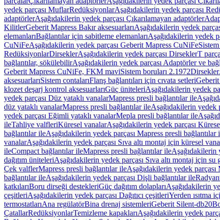
parçalar
Çıkarılamayan adaptörler
Aşağıdakilerin yedek parçası Çıkarı
yedek parçası Muflar
Redüksiyonlar
Aşağıdakilerin yedek parçası Red
adaptörler
Aşağıdakilerin yedek parçası Çıkarılamayan adaptörler
Adapt
Kilitler
Geberit Mapress Bakır aksesuarları
Aşağıdakilerin yedek parças
elemanları
Bağlantılar için sabitleme elemanları
Aşağıdakilerin yedek pa
CuNiFe
Aşağıdakilerin yedek parçası Geberit Mapress CuNiFe
Sistem
Redüksiyonlar
Dirsekler
Aşağıdakilerin yedek parçası Dirsekler
T parça
bağlantılar, sökülebilir
Aşağıdakilerin yedek parçası Adaptörler ve bağla
Geberit Mapress CuNiFe, FKM mavi
Sistem boruları 2.1972
Dirsekler
aksesuarları
Sistem contaları
Flanş bağlantıları için cıvata setleri
Geberit
klozet deşarj kontrol aksesuarları
Güç üniteleri
Aşağıdakilerin yedek pa
yedek parçası Düz yataklı vanalar
Mapress presli bağlantılar ile
Aşağıda
düz yataklı vanalar
Mapress presli bağlantılar ile
Aşağıdakilerin yedek p
yedek parçası Eğimli yataklı vanalar
Mepla presli bağlantılar ile
Aşağıda
ile
Tahliye valfleri
Küresel vanalar
Aşağıdakilerin yedek parçası Kürese
bağlantılar ile
Aşağıdakilerin yedek parçası Mapress presli bağlantılar i
vanalar
Aşağıdakilerin yedek parçası Sıva altı montaj için küresel vana
ile
Compact bağlantılar ile
Mapress presli bağlantılar ile
Aşağıdakilerin 
dağıtım üniteleri
Aşağıdakilerin yedek parçası Sıva altı montaj için su g
Çek valfler
Mapress presli bağlantılar ile
Aşağıdakilerin yedek parçası M
bağlantılar ile
Aşağıdakilerin yedek parçası Dişli bağlantılar ile
Radyant
katkıları
Boru dirseği destekleri
Güç dağıtım dolapları
Aşağıdakilerin ye
çeşitleri
Aşağıdakilerin yedek parçası Dağıtıcı çeşitleri
Yerden ısıtma iç
termostatları
Ana regülatör
Bina drenaj sistemleri
Geberit Silent-db20
Bo
Çatallar
Redüksiyonlar
Temizleme kapakları
Aşağıdakilerin yedek parç