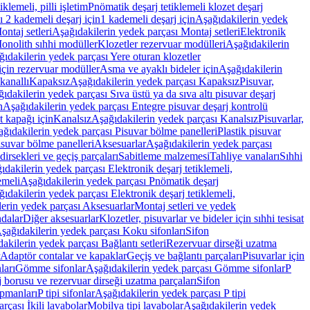
lemeli, pilli işletim
Pnömatik deşarj tetiklemeli klozet deşarj
 2 kademeli deşarj için
1 kademeli deşarj için
Aşağıdakilerin yedek
ontaj setleri
Aşağıdakilerin yedek parçası Montaj setleri
Elektronik
onolith sıhhi modüller
Klozetler rezervuar modülleri
Aşağıdakilerin
ıdakilerin yedek parçası Yere oturan klozetler
için rezervuar modüller
Asma ve ayaklı bideler için
Aşağıdakilerin
kanallı
Kapaksız
Aşağıdakilerin yedek parçası Kapaksız
Pisuvar,
ıdakilerin yedek parçası Sıva üstü ya da sıva altı pisuvar deşarj
n
Aşağıdakilerin yedek parçası Entegre pisuvar deşarj kontrolü
t kapağı için
Kanalsız
Aşağıdakilerin yedek parçası Kanalsız
Pisuvarlar,
ğıdakilerin yedek parçası Pisuvar bölme panelleri
Plastik pisuvar
suvar bölme panelleri
Aksesuarlar
Aşağıdakilerin yedek parçası
irsekleri ve geçiş parçaları
Sabitleme malzemesi
Tahliye vanaları
Sıhhi
ıdakilerin yedek parçası Elektronik deşarj tetiklemeli,
emeli
Aşağıdakilerin yedek parçası Pnömatik deşarj
ıdakilerin yedek parçası Elektronik deşarj tetiklemeli,
erin yedek parçası Aksesuarlar
Montaj setleri ve yedek
dalar
Diğer aksesuarlar
Klozetler, pisuvarlar ve bideler için sıhhi tesisat
şağıdakilerin yedek parçası Koku sifonları
Sifon
akilerin yedek parçası Bağlantı setleri
Rezervuar dirseği uzatma
Adaptör contalar ve kapaklar
Geçiş ve bağlantı parçaları
Pisuvarlar için
ları
Gömme sifonlar
Aşağıdakilerin yedek parçası Gömme sifonlar
P
 borusu ve rezervuar dirseği uzatma parçaları
Sifon
ipmanları
P tipi sifonlar
Aşağıdakilerin yedek parçası P tipi
rçası İkili lavabolar
Mobilya tipi lavabolar
Aşağıdakilerin yedek