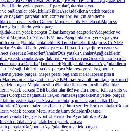
edek parçası Geberit Mapress Bakır, FKM mavi
Muflar
Aşağıdakilerin
ağıdakilerin yedek parçası T parçalar
Çıkarılamayan
ve bağlantılar, sökülebilir
Kilitler
Aşağıdakilerin yedek parçası
r ve bağlantı parçaları için contalar
Borular için sabitleme
ları için cıvata setleri
Geberit Mapress CuNiFe
Geberit Mapress
lar
Aşağıdakilerin yedek parçası
ğıdakilerin yedek parçası Çıkarılamayan adaptörler
Adaptörler ve
berit Mapress CuNiFe, FKM mavi
Aşağıdakilerin yedek parçası
rler ve bağlantılar, sökülebilir
Kılavuzlar
Geberit Mapress CuNiFe
arları
Aşağıdakilerin yedek parçası Hijyenik deşarjlı rezervuar ve
nnect aksesuarı
Sensörler
Vanalar
Düz yataklı vanalar
Aşağıdakilerin
 düz yataklı vanalar
Aşağıdakilerin yedek parçası Sıva altı montaj için
dek parçası Dişli bağlantılar ile
Eğimli yataklı vanalar
Aşağıdakilerin
lar ile
Aşağıdakilerin yedek parçası Mapress presli bağlantılar
ilerin yedek parçası Mepla presli bağlantılar ile
Mapress presli
ı Mapress presli bağlantılar ile, FKM mavi
Sıva altı montaj için küresel
 yedek parçası Mepla presli bağlantılar ile
Volex presli bağlantılar
erin yedek parçası Dişli bağlantılar ile
Sıva altı montaj için su giriş ve
çası Compact bağlantılar ile
Çek valfler
Aşağıdakilerin yedek parçası
kilerin yedek parçası Sıva altı montaj için su sayacı hatları
Dişli
boruları
Döşeme malzemesi
Kenar yalıtım şeritleri
Boru zımbaları
Beton
lerin yedek parçası Metal güç dağıtım dolapları
Dağıtıcı
esel vanalar
Geçişler
Kontrol elemanları
Ayar tahrikleri
Oda
irsekler
Çatallar
Aşağıdakilerin yedek parçası
antı parçaları
Bağlantılar
Aşağıdakilerin yedek parçası