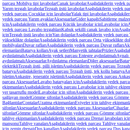
parçası Mobilya tipi lavabolar
Çanak lavabolar
Aşağıdakilerin yedek p
Yarım tezgah lavabolar
Tezgah üstü lavabolar
Aşağıdakilerin yedek par
yedek parçası Çocuklar için lavabolar
Yalak tipi lavabolar
Aşağıdakiler
yedek parçası Yarım ayaklar
Aksesuarlar
Gider kapağı
Sabitleme malze
için
Aşağıdakilerin yedek parçası Küçük lavabolar için
Lavabolar için
A
yedek parçası Lavabo tezgahları
Kabuk şekilli çanak lavabo için
Aşağıd
için
Tezgah üstü lavabo için
Yan dolaplar
Aşağıdakilerin yedek parçası 
yükseklikte dolaplar
Aşağıdakilerin yedek parçası Orta yükseklikte do
mobilyaları
Duvar rafları
Aşağıdakilerin yedek parçası Duvar rafları
Aks
elemanları
Batarya kolları
Ayak setleri
Manyetik tahtalar
Prizler
Aşağıdak
aydınlatmalı
Aşağıdakilerin yedek parçası Entegre aydınlatmalı
Aynalı 
aydınlatmalı
Aksesuarlar
Aydınlatma elemanları
Diğer aksesuarlar
Batar
elektrikli
Tezgah üstü, pilli işletim
Aşağıdakilerin yedek parçası Tezgah ü
batarya
Aşağıdakilerin yedek parçası Tezgah üstü, tek kollu batarya
Ank
işletim
Ankastre, jeneratör işletimli
Aşağıdakilerin yedek parçası Ankastr
parçası Aksesuarlar
Lavabo bataryaları için
Aşağıdakilerin yedek parças
ekipmanları
Aşağıdakilerin yedek parçası Lavabolar için tahliye ekipm
yer tasarruflu model
Lavabolar için sifon
Aşağıdakilerin yedek parçası 
sağlayan model
Gömme sifonlar
Aşağıdakilerin yedek parçası Gömme 
Bağlantılar
Contalar
Uzatma ekipmanları
Eviyeler için tahliye ekipmanl
sifonlar
Aksesuarlar
Aşağıdakilerin yedek parçası Aksesuarlar
Cihazlar 
sifonlar
Gömme sifonlar
Aşağıdakilerin yedek parçası Gömme sifonlar
tahliye ekipmanları
Aşağıdakilerin yedek parçası Drenaj lavaboları içi
manşonu
Tahliye vanaları
Aşağıdakilerin yedek parçası Tahliye vanalar
için zemin drenajı
Duş kanalları
Aşağıdakilerin yedek parçası Duş kana