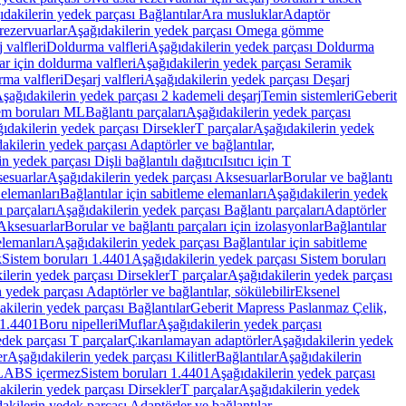
dakilerin yedek parçası Bağlantılar
Ara musluklar
Adaptör
ezervuarlar
Aşağıdakilerin yedek parçası Omega gömme
 valfleri
Doldurma valfleri
Aşağıdakilerin yedek parçası Doldurma
r için doldurma valfleri
Aşağıdakilerin yedek parçası Seramik
rma valfleri
Deşarj valfleri
Aşağıdakilerin yedek parçası Deşarj
şağıdakilerin yedek parçası 2 kademeli deşarj
Temin sistemleri
Geberit
tem boruları ML
Bağlantı parçaları
Aşağıdakilerin yedek parçası
ıdakilerin yedek parçası Dirsekler
T parçalar
Aşağıdakilerin yedek
akilerin yedek parçası Adaptörler ve bağlantılar,
n yedek parçası Dişli bağlantılı dağıtıcı
Isıtıcı için T
esuarlar
Aşağıdakilerin yedek parçası Aksesuarlar
Borular ve bağlantı
 elemanları
Bağlantılar için sabitleme elemanları
Aşağıdakilerin yedek
 parçaları
Aşağıdakilerin yedek parçası Bağlantı parçaları
Adaptörler
Aksesuarlar
Borular ve bağlantı parçaları için izolasyonlar
Bağlantılar
elemanları
Aşağıdakilerin yedek parçası Bağlantılar için sabitleme
k
Sistem boruları 1.4401
Aşağıdakilerin yedek parçası Sistem boruları
ilerin yedek parçası Dirsekler
T parçalar
Aşağıdakilerin yedek parçası
 yedek parçası Adaptörler ve bağlantılar, sökülebilir
Eksenel
kilerin yedek parçası Bağlantılar
Geberit Mapress Paslanmaz Çelik,
 1.4401
Boru nipelleri
Muflar
Aşağıdakilerin yedek parçası
dek parçası T parçalar
Çıkarılamayan adaptörler
Aşağıdakilerin yedek
er
Aşağıdakilerin yedek parçası Kilitler
Bağlantılar
Aşağıdakilerin
, LABS içermez
Sistem boruları 1.4401
Aşağıdakilerin yedek parçası
kilerin yedek parçası Dirsekler
T parçalar
Aşağıdakilerin yedek
akilerin yedek parçası Adaptörler ve bağlantılar,