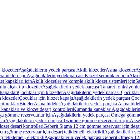
ı klozetler
Aşağıdakilerin yedek parçası Akıllı klozetler
Asma klozetler
Aş
ramikleri için
Aşağıdakilerin yedek parçası Klozet seramikleri için
Akses
et kapakları için
Akıllı klozetler ve komple akıllı klozet sistemleri için
Sa
lu alçak tip klozetler
Aşağıdakilerin yedek parçası Taharet fonksiyonlu 
kapakları
Çocuklar için klozetler
Aşağıdakilerin yedek parçası Çocuklar i
 klozetler
Çocuklar için klozet kapağı
Aşağıdakilerin yedek parçası Çocu
oturakları
Bideler
Asma bideler
Aşağıdakilerin yedek parçası Asma bidel
apakları ve klozet deşarj kontrolleri
Kumanda kapakları
Aşağıdakileri
a gömme rezervuarlar için
Aşağıdakilerin yedek parçası Omega gömme 
çin
Aşağıdakilerin yedek parçası Twinline gömme rezervuarlar için
Akse
ozet deşarj kontrolleri
Geberit Sigma 12 cm gömme rezervuar için deşarj 
m gömme rezervuar için deşarj tetiklemeli, elektrikli
Aşağıdakilerin ye
tetiklemeli, elektrikli
Aşağıdakilerin yedek parçası Geberit Omega 12 c