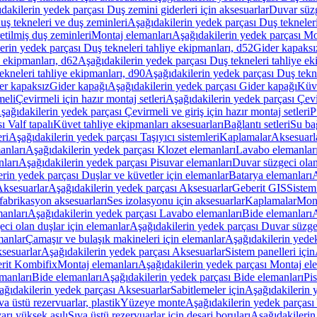
dakilerin yedek parçası Duş zemini giderleri için aksesuarlar
Duvar süz
uş tekneleri ve duş zeminleri
Aşağıdakilerin yedek parçası Duş tekneler
etilmiş duş zeminleri
Montaj elemanları
Aşağıdakilerin yedek parçası Mo
erin yedek parçası Duş tekneleri tahliye ekipmanları, d52
Gider kapaksı
e ekipmanları, d62
Aşağıdakilerin yedek parçası Duş tekneleri tahliye ek
ekneleri tahliye ekipmanları, d90
Aşağıdakilerin yedek parçası Duş tekne
er kapaksız
Gider kapağı
Aşağıdakilerin yedek parçası Gider kapağı
Küve
meli
Çevirmeli için hazır montaj setleri
Aşağıdakilerin yedek parçası Çevir
şağıdakilerin yedek parçası Çevirmeli ve giriş için hazır montaj setleri
P
 Valf tapalı
Küvet tahliye ekipmanları aksesuarları
Bağlantı setleri
Su bağ
eri
Aşağıdakilerin yedek parçası Taşıyıcı sistemleri
Kaplamalar
Aksesuarl
anları
Aşağıdakilerin yedek parçası Klozet elemanları
Lavabo elemanlar
nları
Aşağıdakilerin yedek parçası Pisuvar elemanları
Duvar süzgeci olan
rin yedek parçası Duşlar ve küvetler için elemanlar
Batarya elemanları
A
ksesuarlar
Aşağıdakilerin yedek parçası Aksesuarlar
Geberit GIS
Sistem
fabrikasyon aksesuarları
Ses izolasyonu için aksesuarlar
Kaplamalar
Mont
anları
Aşağıdakilerin yedek parçası Lavabo elemanları
Bide elemanları
A
ci olan duşlar için elemanlar
Aşağıdakilerin yedek parçası Duvar süzgec
manlar
Çamaşır ve bulaşık makineleri için elemanlar
Aşağıdakilerin yedek
sesuarlar
Aşağıdakilerin yedek parçası Aksesuarlar
Sistem panelleri için
rit Kombifix
Montaj elemanları
Aşağıdakilerin yedek parçası Montaj el
manları
Bide elemanları
Aşağıdakilerin yedek parçası Bide elemanları
Pi
ağıdakilerin yedek parçası Aksesuarlar
Sabitlemeler için
Aşağıdakilerin y
a üstü rezervuarlar, plastik
Yüzeye monte
Aşağıdakilerin yedek parças
arı yüksek asılı
Sıva üstü rezervuarlar için deşarj boruları
Aşağıdakilerin 