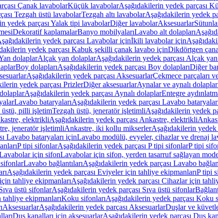
arçası Çanak lavabolar
Küçük lavabolar
Aşağıdakilerin yedek parçası K
çası Tezgah üstü lavabolar
Tezgah altı lavabolar
Aşağıdakilerin yedek pa
in yedek parçası Yalak tipi lavabolar
Diğer lavabolar
Aksesuarlar
Sütunla
mesi
Dekoratif kaplamalar
Banyo mobilyaları
Lavabo alt dolapları
Aşağıda
şağıdakilerin yedek parçası Lavabolar için
İkili lavabolar için
Aşağıdakil
akilerin yedek parçası Kabuk şekilli çanak lavabo için
Dikdörtgen çana
Yan dolaplar
Alçak yan dolaplar
Aşağıdakilerin yedek parçası Alçak yan
laplar
Boy dolapları
Aşağıdakilerin yedek parçası Boy dolapları
Diğer ba
esuarlar
Aşağıdakilerin yedek parçası Aksesuarlar
Çekmece parçaları ve
ilerin yedek parçası Prizler
Diğer aksesuarlar
Aynalar ve aynalı dolaplar
dolaplar
Aşağıdakilerin yedek parçası Aynalı dolaplar
Entegre aydınlatm
yalar
Lavabo bataryaları
Aşağıdakilerin yedek parçası Lavabo bataryalar
stü, pilli işletim
Tezgah üstü, jeneratör işletimli
Aşağıdakilerin yedek par
astre, elektrikli
Aşağıdakilerin yedek parçası Ankastre, elektrikli
Ankastr
e, jeneratör işletimli
Ankastre, iki kollu mikserler
Aşağıdakilerin yedek 
ı Lavabo bataryaları için
Lavabo modülü, evyeler, cihazlar ve drenaj lava
anları
P tipi sifonlar
Aşağıdakilerin yedek parçası P tipi sifonlar
P tipi sif
Lavabolar için sifon
Lavabolar için sifon, yerden tasarruf sağlayan mode
sifonlar
Lavabo bağlantıları
Aşağıdakilerin yedek parçası Lavabo bağlant
arı
Aşağıdakilerin yedek parçası Eviyeler için tahliye ekipmanları
P tipi 
için tahliye ekipmanları
Aşağıdakilerin yedek parçası Cihazlar için tahli
Sıva üstü sifonlar
Aşağıdakilerin yedek parçası Sıva üstü sifonlar
Bağlant
n tahliye ekipmanları
Koku sifonları
Aşağıdakilerin yedek parçası Koku s
ı
Aksesuarlar
Aşağıdakilerin yedek parçası Aksesuarlar
Duşlar ve küvetl
lları
Duş kanalları için aksesuarlar
Aşağıdakilerin yedek parçası Duş kana