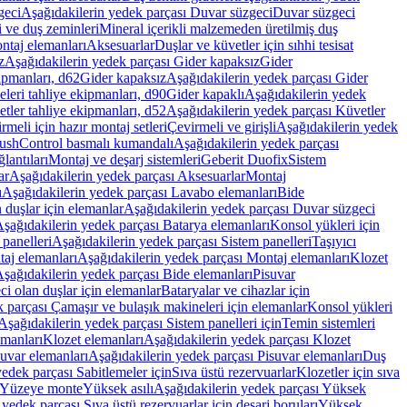
geci
Aşağıdakilerin yedek parçası Duvar süzgeci
Duvar süzgeci
i ve duş zeminleri
Mineral içerikli malzemeden üretilmiş duş
ntaj elemanları
Aksesuarlar
Duşlar ve küvetler için sıhhi tesisat
z
Aşağıdakilerin yedek parçası Gider kapaksız
Gider
ipmanları, d62
Gider kapaksız
Aşağıdakilerin yedek parçası Gider
leri tahliye ekipmanları, d90
Gider kapaklı
Aşağıdakilerin yedek
tler tahliye ekipmanları, d52
Aşağıdakilerin yedek parçası Küvetler
meli için hazır montaj setleri
Çevirmeli ve girişli
Aşağıdakilerin yedek
ushControl basmalı kumandalı
Aşağıdakilerin yedek parçası
lantıları
Montaj ve deşarj sistemleri
Geberit Duofix
Sistem
ar
Aşağıdakilerin yedek parçası Aksesuarlar
Montaj
ı
Aşağıdakilerin yedek parçası Lavabo elemanları
Bide
 duşlar için elemanlar
Aşağıdakilerin yedek parçası Duvar süzgeci
şağıdakilerin yedek parçası Batarya elemanları
Konsol yükleri için
 panelleri
Aşağıdakilerin yedek parçası Sistem panelleri
Taşıyıcı
aj elemanları
Aşağıdakilerin yedek parçası Montaj elemanları
Klozet
şağıdakilerin yedek parçası Bide elemanları
Pisuvar
i olan duşlar için elemanlar
Bataryalar ve cihazlar için
 parçası Çamaşır ve bulaşık makineleri için elemanlar
Konsol yükleri
Aşağıdakilerin yedek parçası Sistem panelleri için
Temin sistemleri
emanları
Klozet elemanları
Aşağıdakilerin yedek parçası Klozet
suvar elemanları
Aşağıdakilerin yedek parçası Pisuvar elemanları
Duş
edek parçası Sabitlemeler için
Sıva üstü rezervuarlar
Klozetler için sıva
ı Yüzeye monte
Yüksek asılı
Aşağıdakilerin yedek parçası Yüksek
yedek parçası Sıva üstü rezervuarlar için deşarj boruları
Yüksek