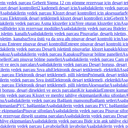
rin yedek parçası Geberit Sigma 12 cm gömme rezervuar için deşarj tetik
zet deşarj kontrolleri
2 kademeli deşarj için
Aşağıdakilerin yedek parçası
Aşağıdakilerin yedek parçası Klozet deşarj kontrolleri için aksesuarlar
M
ası Elektronik deşarj tetiklemeli klozet deşarj kontrolleri için
Geberit M
akilerin yedek parçası Asma klozetler için
Yere oturan klozetler için
Aşağ
esi
Bideler için rezervuar modüller
Aşağıdakilerin yedek parçası Bideler 
 işletim, kanallı
Aşağıdakilerin yedek parçası Pisuvarlar, deşarjlı işletim, 
işletim, kanalsız
Sıva üstü ya da sıva altı pisuvar deşarj kontrolü için
Aşağ
ası Entegre pisuvar deşarj kontrollü
Entegre pisuvar deşarj kontrolü içi
akilerin yedek parçası Deşarjlı işletimli pisuvarlar, klozet kapaklı/kloze
aksız
Aşağıdakilerin yedek parçası Kapaksız
Pisuvar bölme panelleri
Aşa
elleri
Cam pisuvar bölme panelleri
Aşağıdakilerin yedek parçası Cam pi
ri ve geçiş parçaları
Aşağıdakilerin yedek parçası Deşarj borusu, deşarj d
lerin yedek parçası Sıva altı
Elektronik deşarj tetiklemeli, elektrikli
Aşağ
parçası Elektronik deşarj tetiklemeli, pilli işletim
Pnömatik deşarj tetikl
lerin yedek parçası Sıva üstü
Elektronik deşarj tetiklemeli, elektrikli
Aşağ
parçası Elektronik deşarj tetiklemeli, pilli işletim
Aksesuarlar
Aşağıdakil
 borusu, deşarj dirsekleri ve geçiş parçaları
Kör kapaklar
Entegre kuman
rin yedek parçası Klozet ve menfez tahliye ekipmanları
Koku sifonları
A
nu
Aşağıdakilerin yedek parçası Bağlantı manşonu
Bağlantı setleri
Aşağıd
ipmanları
PVC bağlantılar
Aşağıdakilerin yedek parçası PVC bağlantılar
e ekipmanları
Pisuvar sifonları
Aşağıdakilerin yedek parçası Pisuvar sifon
e rezervuar dirseği uzatma parçaları
Aşağıdakilerin yedek parçası Deşarj
ahliye ekipmanları
Aşağıdakilerin yedek parçası Bide için atık tahliye ek
dakilerin yedek parçası Lavabolar
İkili lavabolar
Aşağıdakilerin yedek pa