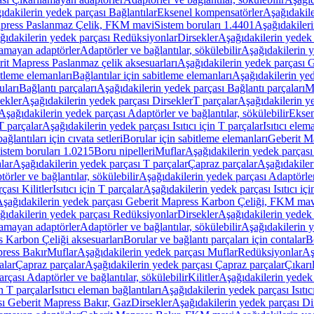
ıdakilerin yedek parçası Bağlantılar
Eksenel kompensatörler
Aşağıdakile
Mapress Paslanmaz Çelik, FKM mavi
Sistem boruları 1.4401
Aşağıdakileri
ğıdakilerin yedek parçası Redüksiyonlar
Dirsekler
Aşağıdakilerin yedek 
lamayan adaptörler
Adaptörler ve bağlantılar, sökülebilir
Aşağıdakilerin y
it Mapress Paslanmaz çelik aksesuarları
Aşağıdakilerin yedek parçası G
itleme elemanları
Bağlantılar için sabitleme elemanları
Aşağıdakilerin yed
uları
Bağlantı parçaları
Aşağıdakilerin yedek parçası Bağlantı parçaları
M
ekler
Aşağıdakilerin yedek parçası Dirsekler
T parçalar
Aşağıdakilerin ye
Aşağıdakilerin yedek parçası Adaptörler ve bağlantılar, sökülebilir
Eksen
 T parçalar
Aşağıdakilerin yedek parçası Isıtıcı için T parçalar
Isıtıcı elem
ağlantıları için cıvata setleri
Borular için sabitleme elemanları
Geberit M
istem boruları 1.0215
Boru nipelleri
Muflar
Aşağıdakilerin yedek parçası
lar
Aşağıdakilerin yedek parçası T parçalar
Çapraz parçalar
Aşağıdakiler
örler ve bağlantılar, sökülebilir
Aşağıdakilerin yedek parçası Adaptörler 
çası Kilitler
Isıtıcı için T parçalar
Aşağıdakilerin yedek parçası Isıtıcı içi
şağıdakilerin yedek parçası Geberit Mapress Karbon Çeliği, FKM ma
ğıdakilerin yedek parçası Redüksiyonlar
Dirsekler
Aşağıdakilerin yedek 
lamayan adaptörler
Adaptörler ve bağlantılar, sökülebilir
Aşağıdakilerin y
 Karbon Çeliği aksesuarları
Borular ve bağlantı parçaları için contalar
B
press Bakır
Muflar
Aşağıdakilerin yedek parçası Muflar
Redüksiyonlar
Aş
alar
Çapraz parçalar
Aşağıdakilerin yedek parçası Çapraz parçalar
Çıkarı
rçası Adaptörler ve bağlantılar, sökülebilir
Kilitler
Aşağıdakilerin yedek 
in T parçalar
Isıtıcı eleman bağlantıları
Aşağıdakilerin yedek parçası Isıtıc
sı Geberit Mapress Bakır, Gaz
Dirsekler
Aşağıdakilerin yedek parçası Di