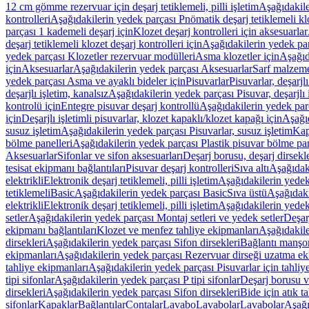
12 cm gömme rezervuar için deşarj tetiklemeli, pilli işletim
Aşağıdakile
kontrolleri
Aşağıdakilerin yedek parçası Pnömatik deşarj tetiklemeli klo
parçası 1 kademeli deşarj için
Klozet deşarj kontrolleri için aksesuarlar
deşarj tetiklemeli klozet deşarj kontrolleri için
Aşağıdakilerin yedek parç
yedek parçası Klozetler rezervuar modülleri
Asma klozetler için
Aşağıd
için
Aksesuarlar
Aşağıdakilerin yedek parçası Aksesuarlar
Sarf malzem
yedek parçası Asma ve ayaklı bideler için
Pisuvarlar
Pisuvarlar, deşarjlı
deşarjlı işletim, kanalsız
Aşağıdakilerin yedek parçası Pisuvar, deşarjlı 
kontrolü için
Entegre pisuvar deşarj kontrollü
Aşağıdakilerin yedek parç
için
Deşarjlı işletimli pisuvarlar, klozet kapaklı/klozet kapağı için
Aşağıd
susuz işletim
Aşağıdakilerin yedek parçası Pisuvarlar, susuz işletim
Kap
bölme panelleri
Aşağıdakilerin yedek parçası Plastik pisuvar bölme pan
Aksesuarlar
Sifonlar ve sifon aksesuarları
Deşarj borusu, deşarj dirsekle
tesisat ekipmanı bağlantıları
Pisuvar deşarj kontrolleri
Sıva altı
Aşağıdaki
elektrikli
Elektronik deşarj tetiklemeli, pilli işletim
Aşağıdakilerin yedek 
tetiklemeli
Basic
Aşağıdakilerin yedek parçası Basic
Sıva üstü
Aşağıdaki
elektrikli
Elektronik deşarj tetiklemeli, pilli işletim
Aşağıdakilerin yedek 
setler
Aşağıdakilerin yedek parçası Montaj setleri ve yedek setler
Deşarj
ekipmanı bağlantıları
Klozet ve menfez tahliye ekipmanları
Aşağıdakile
dirsekleri
Aşağıdakilerin yedek parçası Sifon dirsekleri
Bağlantı manşo
ekipmanları
Aşağıdakilerin yedek parçası Rezervuar dirseği uzatma ek
tahliye ekipmanları
Aşağıdakilerin yedek parçası Pisuvarlar için tahliy
tipi sifonlar
Aşağıdakilerin yedek parçası P tipi sifonlar
Deşarj borusu v
dirsekleri
Aşağıdakilerin yedek parçası Sifon dirsekleri
Bide için atık t
sifonlar
Kapaklar
Bağlantılar
Contalar
Lavabo
Lavabolar
Lavabolar
Aşağı