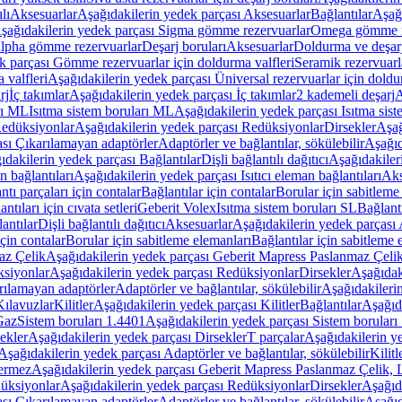
lı
Aksesuarlar
Aşağıdakilerin yedek parçası Aksesuarlar
Bağlantılar
Aşağı
şağıdakilerin yedek parçası Sigma gömme rezervuarlar
Omega gömme r
Alpha gömme rezervuarlar
Deşarj boruları
Aksesuarlar
Doldurma ve deşarj
k parçası Gömme rezervuarlar için doldurma valfleri
Seramik rezervuarla
 valfleri
Aşağıdakilerin yedek parçası Üniversal rezervuarlar için doldu
rj
İç takımlar
Aşağıdakilerin yedek parçası İç takımlar
2 kademeli deşarj
A
rı ML
Isıtma sistem boruları ML
Aşağıdakilerin yedek parçası Isıtma sis
edüksiyonlar
Aşağıdakilerin yedek parçası Redüksiyonlar
Dirsekler
Aşağ
ası Çıkarılamayan adaptörler
Adaptörler ve bağlantılar, sökülebilir
Aşağıd
ıdakilerin yedek parçası Bağlantılar
Dişli bağlantılı dağıtıcı
Aşağıdakileri
an bağlantıları
Aşağıdakilerin yedek parçası Isıtıcı eleman bağlantıları
Aks
tı parçaları için contalar
Bağlantılar için contalar
Borular için sabitleme
ntıları için cıvata setleri
Geberit Volex
Isıtma sistem boruları SL
Bağlantı
antılar
Dişli bağlantılı dağıtıcı
Aksesuarlar
Aşağıdakilerin yedek parçası 
için contalar
Borular için sabitleme elemanları
Bağlantılar için sabitleme 
az Çelik
Aşağıdakilerin yedek parçası Geberit Mapress Paslanmaz Çeli
siyonlar
Aşağıdakilerin yedek parçası Redüksiyonlar
Dirsekler
Aşağıdak
rılamayan adaptörler
Adaptörler ve bağlantılar, sökülebilir
Aşağıdakilerin
Kılavuzlar
Kilitler
Aşağıdakilerin yedek parçası Kilitler
Bağlantılar
Aşağıda
Gaz
Sistem boruları 1.4401
Aşağıdakilerin yedek parçası Sistem boruları
ekler
Aşağıdakilerin yedek parçası Dirsekler
T parçalar
Aşağıdakilerin ye
Aşağıdakilerin yedek parçası Adaptörler ve bağlantılar, sökülebilir
Kilitl
ermez
Aşağıdakilerin yedek parçası Geberit Mapress Paslanmaz Çelik
üksiyonlar
Aşağıdakilerin yedek parçası Redüksiyonlar
Dirsekler
Aşağıda
ası Çıkarılamayan adaptörler
Adaptörler ve bağlantılar, sökülebilir
Aşağıd