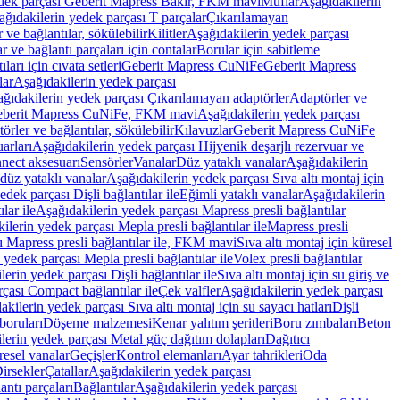
edek parçası Geberit Mapress Bakır, FKM mavi
Muflar
Aşağıdakilerin
ağıdakilerin yedek parçası T parçalar
Çıkarılamayan
ve bağlantılar, sökülebilir
Kilitler
Aşağıdakilerin yedek parçası
r ve bağlantı parçaları için contalar
Borular için sabitleme
ları için cıvata setleri
Geberit Mapress CuNiFe
Geberit Mapress
lar
Aşağıdakilerin yedek parçası
ğıdakilerin yedek parçası Çıkarılamayan adaptörler
Adaptörler ve
berit Mapress CuNiFe, FKM mavi
Aşağıdakilerin yedek parçası
rler ve bağlantılar, sökülebilir
Kılavuzlar
Geberit Mapress CuNiFe
arları
Aşağıdakilerin yedek parçası Hijyenik deşarjlı rezervuar ve
nnect aksesuarı
Sensörler
Vanalar
Düz yataklı vanalar
Aşağıdakilerin
 düz yataklı vanalar
Aşağıdakilerin yedek parçası Sıva altı montaj için
dek parçası Dişli bağlantılar ile
Eğimli yataklı vanalar
Aşağıdakilerin
lar ile
Aşağıdakilerin yedek parçası Mapress presli bağlantılar
ilerin yedek parçası Mepla presli bağlantılar ile
Mapress presli
ı Mapress presli bağlantılar ile, FKM mavi
Sıva altı montaj için küresel
 yedek parçası Mepla presli bağlantılar ile
Volex presli bağlantılar
erin yedek parçası Dişli bağlantılar ile
Sıva altı montaj için su giriş ve
çası Compact bağlantılar ile
Çek valfler
Aşağıdakilerin yedek parçası
kilerin yedek parçası Sıva altı montaj için su sayacı hatları
Dişli
boruları
Döşeme malzemesi
Kenar yalıtım şeritleri
Boru zımbaları
Beton
lerin yedek parçası Metal güç dağıtım dolapları
Dağıtıcı
esel vanalar
Geçişler
Kontrol elemanları
Ayar tahrikleri
Oda
irsekler
Çatallar
Aşağıdakilerin yedek parçası
antı parçaları
Bağlantılar
Aşağıdakilerin yedek parçası