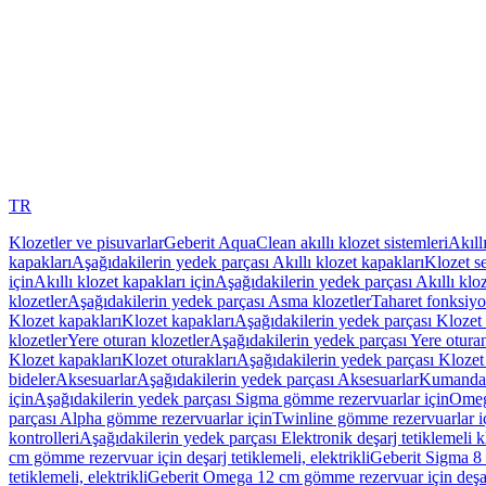
TR
Klozetler ve pisuvarlar
Geberit AquaClean akıllı klozet sistemleri
Akıll
kapakları
Aşağıdakilerin yedek parçası Akıllı klozet kapakları
Klozet se
için
Akıllı klozet kapakları için
Aşağıdakilerin yedek parçası Akıllı kloz
klozetler
Aşağıdakilerin yedek parçası Asma klozetler
Taharet fonksiyon
Klozet kapakları
Klozet kapakları
Aşağıdakilerin yedek parçası Klozet 
klozetler
Yere oturan klozetler
Aşağıdakilerin yedek parçası Yere oturan
Klozet kapakları
Klozet oturakları
Aşağıdakilerin yedek parçası Klozet 
bideler
Aksesuarlar
Aşağıdakilerin yedek parçası Aksesuarlar
Kumanda k
için
Aşağıdakilerin yedek parçası Sigma gömme rezervuarlar için
Omeg
parçası Alpha gömme rezervuarlar için
Twinline gömme rezervuarlar i
kontrolleri
Aşağıdakilerin yedek parçası Elektronik deşarj tetiklemeli kl
cm gömme rezervuar için deşarj tetiklemeli, elektrikli
Geberit Sigma 8 c
tetiklemeli, elektrikli
Geberit Omega 12 cm gömme rezervuar için deşarj 