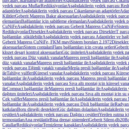
parçalar
Çıkarılamayan adaptörler
Aşağıdakilerin yedek parçası Çıkarı
yedek parçası Muflar
Redüksiyonlar
Aşağıdakilerin yedek parçası Red
adaptörler
Aşağıdakilerin yedek parçası Çıkarılamayan adaptörler
Adapt
Kilitler
Geberit Mapress Bakır aksesuarları
Aşağıdakilerin yedek parças
elemanları
Bağlantılar için sabitleme elemanları
Aşağıdakilerin yedek pa
CuNiFe
Aşağıdakilerin yedek parçası Geberit Mapress CuNiFe
Sistem
Redüksiyonlar
Dirsekler
Aşağıdakilerin yedek parçası Dirsekler
T parça
bağlantılar, sökülebilir
Aşağıdakilerin yedek parçası Adaptörler ve bağla
Geberit Mapress CuNiFe, FKM mavi
Sistem boruları 2.1972
Dirsekler
aksesuarları
Sistem contaları
Flanş bağlantıları için cıvata setleri
Geberit
klozet deşarj kontrol aksesuarları
Güç üniteleri
Aşağıdakilerin yedek pa
yedek parçası Düz yataklı vanalar
Mapress presli bağlantılar ile
Aşağıda
düz yataklı vanalar
Mapress presli bağlantılar ile
Aşağıdakilerin yedek p
yedek parçası Eğimli yataklı vanalar
Mepla presli bağlantılar ile
Aşağıda
ile
Tahliye valfleri
Küresel vanalar
Aşağıdakilerin yedek parçası Kürese
bağlantılar ile
Aşağıdakilerin yedek parçası Mapress presli bağlantılar i
vanalar
Aşağıdakilerin yedek parçası Sıva altı montaj için küresel vana
ile
Compact bağlantılar ile
Mapress presli bağlantılar ile
Aşağıdakilerin 
dağıtım üniteleri
Aşağıdakilerin yedek parçası Sıva altı montaj için su g
Çek valfler
Mapress presli bağlantılar ile
Aşağıdakilerin yedek parçası M
bağlantılar ile
Aşağıdakilerin yedek parçası Dişli bağlantılar ile
Radyant
katkıları
Boru dirseği destekleri
Güç dağıtım dolapları
Aşağıdakilerin ye
çeşitleri
Aşağıdakilerin yedek parçası Dağıtıcı çeşitleri
Yerden ısıtma iç
termostatları
Ana regülatör
Bina drenaj sistemleri
Geberit Silent-db20
Bo
Çatallar
Redüksiyonlar
Temizleme kapakları
Aşağıdakilerin yedek parç