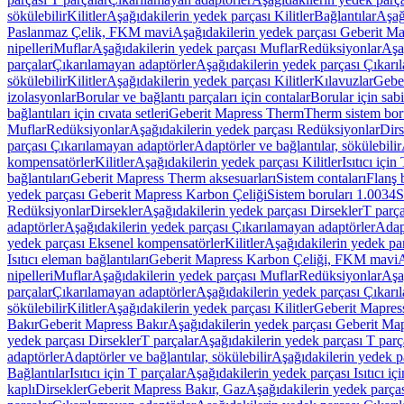
sökülebilir
Kilitler
Aşağıdakilerin yedek parçası Kilitler
Bağlantılar
Aşağ
Paslanmaz Çelik, FKM mavi
Aşağıdakilerin yedek parçası Geberit 
nipelleri
Muflar
Aşağıdakilerin yedek parçası Muflar
Redüksiyonlar
Aşa
parçalar
Çıkarılamayan adaptörler
Aşağıdakilerin yedek parçası Çıkarı
sökülebilir
Kilitler
Aşağıdakilerin yedek parçası Kilitler
Kılavuzlar
Geber
izolasyonlar
Borular ve bağlantı parçaları için contalar
Borular için sab
bağlantıları için cıvata setleri
Geberit Mapress Therm
Therm sistem bor
Muflar
Redüksiyonlar
Aşağıdakilerin yedek parçası Redüksiyonlar
Dirs
parçası Çıkarılamayan adaptörler
Adaptörler ve bağlantılar, sökülebilir
kompensatörler
Kilitler
Aşağıdakilerin yedek parçası Kilitler
Isıtıcı için
bağlantıları
Geberit Mapress Therm aksesuarları
Sistem contaları
Flanş b
yedek parçası Geberit Mapress Karbon Çeliği
Sistem boruları 1.0034
S
Redüksiyonlar
Dirsekler
Aşağıdakilerin yedek parçası Dirsekler
T parça
adaptörler
Aşağıdakilerin yedek parçası Çıkarılamayan adaptörler
Adapt
yedek parçası Eksenel kompensatörler
Kilitler
Aşağıdakilerin yedek par
Isıtıcı eleman bağlantıları
Geberit Mapress Karbon Çeliği, FKM mavi
A
nipelleri
Muflar
Aşağıdakilerin yedek parçası Muflar
Redüksiyonlar
Aşa
parçalar
Çıkarılamayan adaptörler
Aşağıdakilerin yedek parçası Çıkarı
sökülebilir
Kilitler
Aşağıdakilerin yedek parçası Kilitler
Geberit Mapress
Bakır
Geberit Mapress Bakır
Aşağıdakilerin yedek parçası Geberit Ma
yedek parçası Dirsekler
T parçalar
Aşağıdakilerin yedek parçası T parç
adaptörler
Adaptörler ve bağlantılar, sökülebilir
Aşağıdakilerin yedek pa
Bağlantılar
Isıtıcı için T parçalar
Aşağıdakilerin yedek parçası Isıtıcı iç
kaplı
Dirsekler
Geberit Mapress Bakır, Gaz
Aşağıdakilerin yedek parça