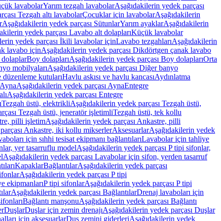
üçük lavabolar
Yarım tezgah lavabolar
Aşağıdakilerin yedek parçası
rçası Tezgah altı lavabolar
Çocuklar için lavabolar
Aşağıdakilerin
r
Aşağıdakilerin yedek parçası Sütunlar
Yarım ayaklar
Aşağıdakilerin
kilerin yedek parçası Lavabo alt dolapları
Küçük lavabolar
erin yedek parçası İkili lavabolar için
Lavabo tezgahları
Aşağıdakilerin
k lavabo için
Aşağıdakilerin yedek parçası Dikdörtgen çanak lavabo
 dolaplar
Boy dolapları
Aşağıdakilerin yedek parçası Boy dolapları
Orta
nyo mobilyaları
Aşağıdakilerin yedek parçası Diğer banyo
 düzenleme kutuları
Havlu askısı ve havlu kancası
Aydınlatma
Ayna
Aşağıdakilerin yedek parçası Ayna
Entegre
alı
Aşağıdakilerin yedek parçası Entegre
ı
Tezgah üstü, elektrikli
Aşağıdakilerin yedek parçası Tezgah üstü,
çası Tezgah üstü, jeneratör işletimli
Tezgah üstü, tek kollu
e, pilli işletim
Aşağıdakilerin yedek parçası Ankastre, pilli
parçası Ankastre, iki kollu mikserler
Aksesuarlar
Aşağıdakilerin yedek
boları için sıhhi tesisat ekipmanı bağlantıları
Lavabolar için tahliye
onlar, yer tasarruflu model
Aşağıdakilerin yedek parçası P tipi sifonlar,
l
Aşağıdakilerin yedek parçası Lavabolar için sifon, yerden tasarruf
ıları
Kapaklar
Bağlantılar
Aşağıdakilerin yedek parçası
sifonlar
Aşağıdakilerin yedek parçası P tipi
ye ekipmanları
P tipi sifonlar
Aşağıdakilerin yedek parçası P tipi
ılar
Aşağıdakilerin yedek parçası Bağlantılar
Drenaj lavaboları için
ifonları
Bağlantı manşonu
Aşağıdakilerin yedek parçası Bağlantı
er
Duşlar
Duşlar için zemin drenajı
Aşağıdakilerin yedek parçası Duşlar
lları için aksesuarlar
Duş zemini giderleri
Aşağıdakilerin yedek