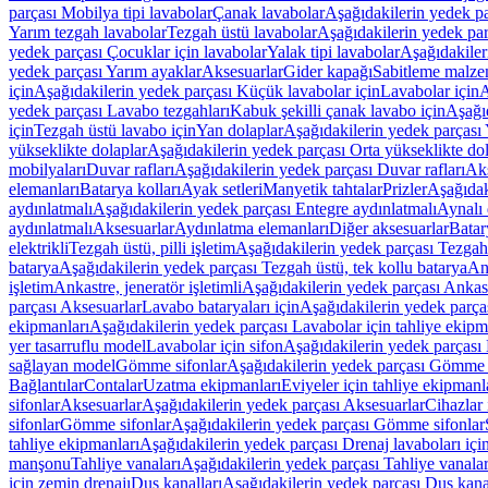
parçası Mobilya tipi lavabolar
Çanak lavabolar
Aşağıdakilerin yedek p
Yarım tezgah lavabolar
Tezgah üstü lavabolar
Aşağıdakilerin yedek par
yedek parçası Çocuklar için lavabolar
Yalak tipi lavabolar
Aşağıdakiler
yedek parçası Yarım ayaklar
Aksesuarlar
Gider kapağı
Sabitleme malze
için
Aşağıdakilerin yedek parçası Küçük lavabolar için
Lavabolar için
A
yedek parçası Lavabo tezgahları
Kabuk şekilli çanak lavabo için
Aşağıd
için
Tezgah üstü lavabo için
Yan dolaplar
Aşağıdakilerin yedek parçası 
yükseklikte dolaplar
Aşağıdakilerin yedek parçası Orta yükseklikte do
mobilyaları
Duvar rafları
Aşağıdakilerin yedek parçası Duvar rafları
Aks
elemanları
Batarya kolları
Ayak setleri
Manyetik tahtalar
Prizler
Aşağıdak
aydınlatmalı
Aşağıdakilerin yedek parçası Entegre aydınlatmalı
Aynalı 
aydınlatmalı
Aksesuarlar
Aydınlatma elemanları
Diğer aksesuarlar
Batar
elektrikli
Tezgah üstü, pilli işletim
Aşağıdakilerin yedek parçası Tezgah ü
batarya
Aşağıdakilerin yedek parçası Tezgah üstü, tek kollu batarya
Ank
işletim
Ankastre, jeneratör işletimli
Aşağıdakilerin yedek parçası Ankastr
parçası Aksesuarlar
Lavabo bataryaları için
Aşağıdakilerin yedek parças
ekipmanları
Aşağıdakilerin yedek parçası Lavabolar için tahliye ekipm
yer tasarruflu model
Lavabolar için sifon
Aşağıdakilerin yedek parçası 
sağlayan model
Gömme sifonlar
Aşağıdakilerin yedek parçası Gömme 
Bağlantılar
Contalar
Uzatma ekipmanları
Eviyeler için tahliye ekipmanl
sifonlar
Aksesuarlar
Aşağıdakilerin yedek parçası Aksesuarlar
Cihazlar 
sifonlar
Gömme sifonlar
Aşağıdakilerin yedek parçası Gömme sifonlar
tahliye ekipmanları
Aşağıdakilerin yedek parçası Drenaj lavaboları içi
manşonu
Tahliye vanaları
Aşağıdakilerin yedek parçası Tahliye vanalar
için zemin drenajı
Duş kanalları
Aşağıdakilerin yedek parçası Duş kana