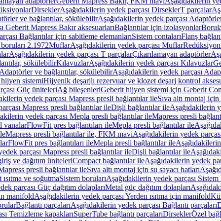
lamayan adaptörler
Geberit Mapress Bakır, FKM mavi
Aşağıdakilerin y
üksiyonlar
Dirsekler
Aşağıdakilerin yedek parçası Dirsekler
T parçalar
Aş
örler ve bağlantılar, sökülebilir
Aşağıdakilerin yedek parçası Adaptörler 
ı Geberit Mapress Bakır aksesuarları
Bağlantılar için izolasyonlar
Borula
rçası Bağlantılar için sabitleme elemanları
Sistem contaları
Flanş bağlantı
 boruları 2.1972
Muflar
Aşağıdakilerin yedek parçası Muflar
Redüksiyon
lar
Aşağıdakilerin yedek parçası T parçalar
Çıkarılamayan adaptörler
Aşa
ntılar, sökülebilir
Kılavuzlar
Aşağıdakilerin yedek parçası Kılavuzlar
Ge
Adaptörler ve bağlantılar, sökülebilir
Aşağıdakilerin yedek parçası Adaptö
 hijyen sistemi
Hijyenik deşarjlı rezervuar ve klozet deşarj kontrol aksesu
rçası Güç üniteleri
Ağ bileşenleri
Geberit hijyen sistemi için Geberit Co
kilerin yedek parçası Mapress presli bağlantılar ile
Sıva altı montaj için
arçası Mapress presli bağlantılar ile
Dişli bağlantılar ile
Aşağıdakilerin ye
kilerin yedek parçası Mepla presli bağlantılar ile
Mapress presli bağlantı
l vanalar
FlowFit pres bağlantıları ile
Mepla presli bağlantılar ile
Aşağıdak
le
Mapress presli bağlantılar ile, FKM mavi
Aşağıdakilerin yedek parças
lar
FlowFit pres bağlantıları ile
Mepla presli bağlantılar ile
Aşağıdakilerin
yedek parçası Mapress presli bağlantılar ile
Dişli bağlantılar ile
Aşağıdakil
iriş ve dağıtım üniteleri
Compact bağlantılar ile
Aşağıdakilerin yedek par
apress presli bağlantılar ile
Sıva altı montaj için su sayacı hatları
Aşağıda
 ısıtma ve soğutma
Sistem boruları
Aşağıdakilerin yedek parçası Sistem 
dek parçası Güç dağıtım dolapları
Metal güç dağıtım dolapları
Aşağıdaki
in manifold
Aşağıdakilerin yedek parçası Yerden ısıtma için manifold
Kür
rular
Bağlantı parçaları
Aşağıdakilerin yedek parçası Bağlantı parçaları
D
ası Temizleme kapakları
SuperTube bağlantı parçaları
Dirsekler
Özel bağl