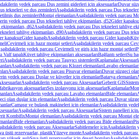
dakilerin yedek parçası Duş zemini giderleri için aksesuarlar
Duvar süz
uş tekneleri ve duş zeminleri
Aşağıdakilerin yedek parçası Duş tekneler
etilmiş duş zeminleri
Montaj elemanları
Aşağıdakilerin yedek parçası Mo
erin yedek parçası Duş tekneleri tahliye ekipmanları, d52
Gider kapaksı
e ekipmanları, d62
Aşağıdakilerin yedek parçası Duş tekneleri tahliye ek
ekneleri tahliye ekipmanları, d90
Aşağıdakilerin yedek parçası Duş tekne
er kapaksız
Gider kapağı
Aşağıdakilerin yedek parçası Gider kapağı
Küve
meli
Çevirmeli için hazır montaj setleri
Aşağıdakilerin yedek parçası Çevir
şağıdakilerin yedek parçası Çevirmeli ve giriş için hazır montaj setleri
P
 Valf tapalı
Küvet tahliye ekipmanları aksesuarları
Bağlantı setleri
Su bağ
eri
Aşağıdakilerin yedek parçası Taşıyıcı sistemleri
Kaplamalar
Aksesuarl
anları
Aşağıdakilerin yedek parçası Klozet elemanları
Lavabo elemanlar
nları
Aşağıdakilerin yedek parçası Pisuvar elemanları
Duvar süzgeci olan
rin yedek parçası Duşlar ve küvetler için elemanlar
Batarya elemanları
A
ksesuarlar
Aşağıdakilerin yedek parçası Aksesuarlar
Geberit GIS
Sistem
fabrikasyon aksesuarları
Ses izolasyonu için aksesuarlar
Kaplamalar
Mont
anları
Aşağıdakilerin yedek parçası Lavabo elemanları
Bide elemanları
A
ci olan duşlar için elemanlar
Aşağıdakilerin yedek parçası Duvar süzgec
manlar
Çamaşır ve bulaşık makineleri için elemanlar
Aşağıdakilerin yedek
sesuarlar
Aşağıdakilerin yedek parçası Aksesuarlar
Sistem panelleri için
rit Kombifix
Montaj elemanları
Aşağıdakilerin yedek parçası Montaj el
manları
Bide elemanları
Aşağıdakilerin yedek parçası Bide elemanları
Pi
ağıdakilerin yedek parçası Aksesuarlar
Sabitlemeler için
Aşağıdakilerin y
a üstü rezervuarlar, plastik
Yüzeye monte
Aşağıdakilerin yedek parças
arı yüksek asılı
Sıva üstü rezervuarlar için deşarj boruları
Aşağıdakilerin 