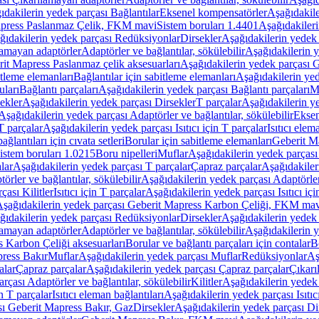
ıdakilerin yedek parçası Bağlantılar
Eksenel kompensatörler
Aşağıdakile
Mapress Paslanmaz Çelik, FKM mavi
Sistem boruları 1.4401
Aşağıdakileri
ğıdakilerin yedek parçası Redüksiyonlar
Dirsekler
Aşağıdakilerin yedek 
lamayan adaptörler
Adaptörler ve bağlantılar, sökülebilir
Aşağıdakilerin y
it Mapress Paslanmaz çelik aksesuarları
Aşağıdakilerin yedek parçası G
itleme elemanları
Bağlantılar için sabitleme elemanları
Aşağıdakilerin yed
uları
Bağlantı parçaları
Aşağıdakilerin yedek parçası Bağlantı parçaları
M
ekler
Aşağıdakilerin yedek parçası Dirsekler
T parçalar
Aşağıdakilerin ye
Aşağıdakilerin yedek parçası Adaptörler ve bağlantılar, sökülebilir
Eksen
 T parçalar
Aşağıdakilerin yedek parçası Isıtıcı için T parçalar
Isıtıcı elem
ağlantıları için cıvata setleri
Borular için sabitleme elemanları
Geberit M
istem boruları 1.0215
Boru nipelleri
Muflar
Aşağıdakilerin yedek parçası
lar
Aşağıdakilerin yedek parçası T parçalar
Çapraz parçalar
Aşağıdakiler
örler ve bağlantılar, sökülebilir
Aşağıdakilerin yedek parçası Adaptörler 
çası Kilitler
Isıtıcı için T parçalar
Aşağıdakilerin yedek parçası Isıtıcı içi
şağıdakilerin yedek parçası Geberit Mapress Karbon Çeliği, FKM ma
ğıdakilerin yedek parçası Redüksiyonlar
Dirsekler
Aşağıdakilerin yedek 
lamayan adaptörler
Adaptörler ve bağlantılar, sökülebilir
Aşağıdakilerin y
 Karbon Çeliği aksesuarları
Borular ve bağlantı parçaları için contalar
B
press Bakır
Muflar
Aşağıdakilerin yedek parçası Muflar
Redüksiyonlar
Aş
alar
Çapraz parçalar
Aşağıdakilerin yedek parçası Çapraz parçalar
Çıkarı
rçası Adaptörler ve bağlantılar, sökülebilir
Kilitler
Aşağıdakilerin yedek 
in T parçalar
Isıtıcı eleman bağlantıları
Aşağıdakilerin yedek parçası Isıtıc
sı Geberit Mapress Bakır, Gaz
Dirsekler
Aşağıdakilerin yedek parçası Di