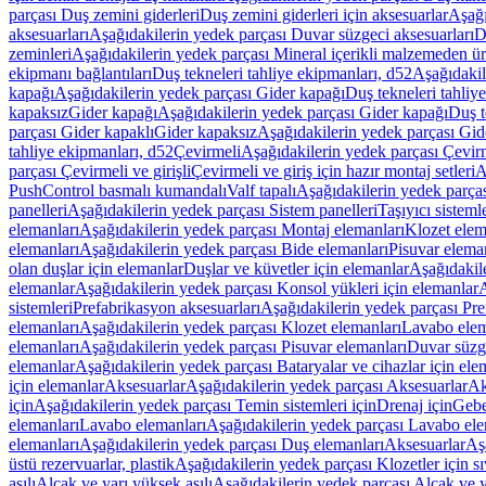
parçası Duş zemini giderleri
Duş zemini giderleri için aksesuarlar
Aşağı
aksesuarları
Aşağıdakilerin yedek parçası Duvar süzgeci aksesuarları
D
zeminleri
Aşağıdakilerin yedek parçası Mineral içerikli malzemeden ür
ekipmanı bağlantıları
Duş tekneleri tahliye ekipmanları, d52
Aşağıdakil
kapağı
Aşağıdakilerin yedek parçası Gider kapağı
Duş tekneleri tahliy
kapaksız
Gider kapağı
Aşağıdakilerin yedek parçası Gider kapağı
Duş t
parçası Gider kapaklı
Gider kapaksız
Aşağıdakilerin yedek parçası Gid
tahliye ekipmanları, d52
Çevirmeli
Aşağıdakilerin yedek parçası Çevir
parçası Çevirmeli ve girişli
Çevirmeli ve giriş için hazır montaj setleri
A
PushControl basmalı kumandalı
Valf tapalı
Aşağıdakilerin yedek parçası
panelleri
Aşağıdakilerin yedek parçası Sistem panelleri
Taşıyıcı sisteml
elemanları
Aşağıdakilerin yedek parçası Montaj elemanları
Klozet elem
elemanları
Aşağıdakilerin yedek parçası Bide elemanları
Pisuvar elema
olan duşlar için elemanlar
Duşlar ve küvetler için elemanlar
Aşağıdakile
elemanlar
Aşağıdakilerin yedek parçası Konsol yükleri için elemanlar
A
sistemleri
Prefabrikasyon aksesuarları
Aşağıdakilerin yedek parçası Pre
elemanları
Aşağıdakilerin yedek parçası Klozet elemanları
Lavabo elem
elemanları
Aşağıdakilerin yedek parçası Pisuvar elemanları
Duvar süzge
elemanlar
Aşağıdakilerin yedek parçası Bataryalar ve cihazlar için ele
için elemanlar
Aksesuarlar
Aşağıdakilerin yedek parçası Aksesuarlar
Ak
için
Aşağıdakilerin yedek parçası Temin sistemleri için
Drenaj için
Gebe
elemanları
Lavabo elemanları
Aşağıdakilerin yedek parçası Lavabo ele
elemanları
Aşağıdakilerin yedek parçası Duş elemanları
Aksesuarlar
Aş
üstü rezervuarlar, plastik
Aşağıdakilerin yedek parçası Klozetler için sıv
asılı
Alçak ve yarı yüksek asılı
Aşağıdakilerin yedek parçası Alçak ve y