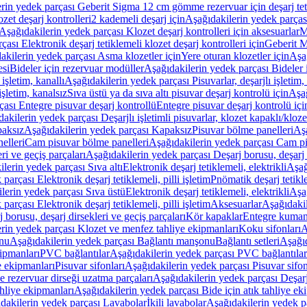
rin yedek parçası Geberit Sigma 12 cm gömme rezervuar için deşarj tetik
zet deşarj kontrolleri
2 kademeli deşarj için
Aşağıdakilerin yedek parçası
Aşağıdakilerin yedek parçası Klozet deşarj kontrolleri için aksesuarlar
M
ası Elektronik deşarj tetiklemeli klozet deşarj kontrolleri için
Geberit M
akilerin yedek parçası Asma klozetler için
Yere oturan klozetler için
Aşağ
esi
Bideler için rezervuar modüller
Aşağıdakilerin yedek parçası Bideler 
 işletim, kanallı
Aşağıdakilerin yedek parçası Pisuvarlar, deşarjlı işletim, 
işletim, kanalsız
Sıva üstü ya da sıva altı pisuvar deşarj kontrolü için
Aşağ
ası Entegre pisuvar deşarj kontrollü
Entegre pisuvar deşarj kontrolü içi
akilerin yedek parçası Deşarjlı işletimli pisuvarlar, klozet kapaklı/kloze
aksız
Aşağıdakilerin yedek parçası Kapaksız
Pisuvar bölme panelleri
Aşa
elleri
Cam pisuvar bölme panelleri
Aşağıdakilerin yedek parçası Cam pi
ri ve geçiş parçaları
Aşağıdakilerin yedek parçası Deşarj borusu, deşarj d
lerin yedek parçası Sıva altı
Elektronik deşarj tetiklemeli, elektrikli
Aşağ
parçası Elektronik deşarj tetiklemeli, pilli işletim
Pnömatik deşarj tetikl
lerin yedek parçası Sıva üstü
Elektronik deşarj tetiklemeli, elektrikli
Aşağ
parçası Elektronik deşarj tetiklemeli, pilli işletim
Aksesuarlar
Aşağıdakil
 borusu, deşarj dirsekleri ve geçiş parçaları
Kör kapaklar
Entegre kuman
rin yedek parçası Klozet ve menfez tahliye ekipmanları
Koku sifonları
A
nu
Aşağıdakilerin yedek parçası Bağlantı manşonu
Bağlantı setleri
Aşağıd
ipmanları
PVC bağlantılar
Aşağıdakilerin yedek parçası PVC bağlantılar
e ekipmanları
Pisuvar sifonları
Aşağıdakilerin yedek parçası Pisuvar sifon
e rezervuar dirseği uzatma parçaları
Aşağıdakilerin yedek parçası Deşarj
ahliye ekipmanları
Aşağıdakilerin yedek parçası Bide için atık tahliye ek
dakilerin yedek parçası Lavabolar
İkili lavabolar
Aşağıdakilerin yedek pa