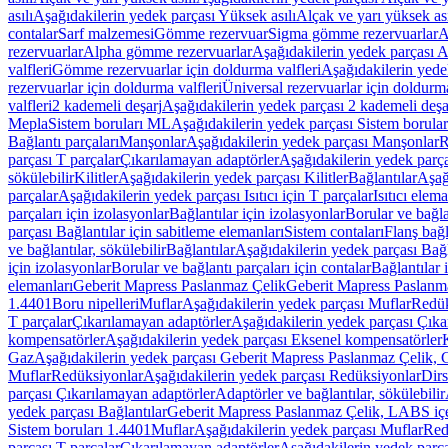
asılı
Aşağıdakilerin yedek parçası Yüksek asılı
Alçak ve yarı yüksek ası
contalar
Sarf malzemesi
Gömme rezervuar
Sigma gömme rezervuarlar
A
rezervuarlar
Alpha gömme rezervuarlar
Aşağıdakilerin yedek parçası 
valfleri
Gömme rezervuarlar için doldurma valfleri
Aşağıdakilerin yede
rezervuarlar için doldurma valfleri
Üniversal rezervuarlar için doldurma
valfleri
2 kademeli deşarj
Aşağıdakilerin yedek parçası 2 kademeli deşa
Mepla
Sistem boruları ML
Aşağıdakilerin yedek parçası Sistem borula
Bağlantı parçaları
Manşonlar
Aşağıdakilerin yedek parçası Manşonlar
R
parçası T parçalar
Çıkarılamayan adaptörler
Aşağıdakilerin yedek parç
sökülebilir
Kilitler
Aşağıdakilerin yedek parçası Kilitler
Bağlantılar
Aşağ
parçalar
Aşağıdakilerin yedek parçası Isıtıcı için T parçalar
Isıtıcı elem
parçaları için izolasyonlar
Bağlantılar için izolasyonlar
Borular ve bağlan
parçası Bağlantılar için sabitleme elemanları
Sistem contaları
Flanş bağla
ve bağlantılar, sökülebilir
Bağlantılar
Aşağıdakilerin yedek parçası Bağl
için izolasyonlar
Borular ve bağlantı parçaları için contalar
Bağlantılar 
elemanları
Geberit Mapress Paslanmaz Çelik
Geberit Mapress Paslanm
1.4401
Boru nipelleri
Muflar
Aşağıdakilerin yedek parçası Muflar
Redük
T parçalar
Çıkarılamayan adaptörler
Aşağıdakilerin yedek parçası Çıka
kompensatörler
Aşağıdakilerin yedek parçası Eksenel kompensatörler
Gaz
Aşağıdakilerin yedek parçası Geberit Mapress Paslanmaz Çelik, 
Muflar
Redüksiyonlar
Aşağıdakilerin yedek parçası Redüksiyonlar
Dirs
parçası Çıkarılamayan adaptörler
Adaptörler ve bağlantılar, sökülebilir
yedek parçası Bağlantılar
Geberit Mapress Paslanmaz Çelik, LABS iç
Sistem boruları 1.4401
Muflar
Aşağıdakilerin yedek parçası Muflar
Red
parçası T parçalar
Çıkarılamayan adaptörler
Aşağıdakilerin yedek parç