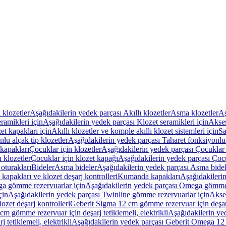
ı klozetler
Aşağıdakilerin yedek parçası Akıllı klozetler
Asma klozetler
Aş
ramikleri için
Aşağıdakilerin yedek parçası Klozet seramikleri için
Akses
et kapakları için
Akıllı klozetler ve komple akıllı klozet sistemleri için
Sa
lu alçak tip klozetler
Aşağıdakilerin yedek parçası Taharet fonksiyonlu 
kapakları
Çocuklar için klozetler
Aşağıdakilerin yedek parçası Çocuklar i
 klozetler
Çocuklar için klozet kapağı
Aşağıdakilerin yedek parçası Çocu
oturakları
Bideler
Asma bideler
Aşağıdakilerin yedek parçası Asma bidel
apakları ve klozet deşarj kontrolleri
Kumanda kapakları
Aşağıdakileri
a gömme rezervuarlar için
Aşağıdakilerin yedek parçası Omega gömme 
çin
Aşağıdakilerin yedek parçası Twinline gömme rezervuarlar için
Akse
ozet deşarj kontrolleri
Geberit Sigma 12 cm gömme rezervuar için deşarj 
m gömme rezervuar için deşarj tetiklemeli, elektrikli
Aşağıdakilerin ye
tetiklemeli, elektrikli
Aşağıdakilerin yedek parçası Geberit Omega 12 c