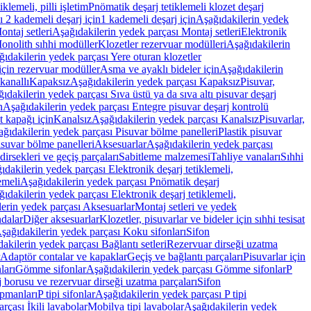
lemeli, pilli işletim
Pnömatik deşarj tetiklemeli klozet deşarj
 2 kademeli deşarj için
1 kademeli deşarj için
Aşağıdakilerin yedek
ontaj setleri
Aşağıdakilerin yedek parçası Montaj setleri
Elektronik
onolith sıhhi modüller
Klozetler rezervuar modülleri
Aşağıdakilerin
ıdakilerin yedek parçası Yere oturan klozetler
için rezervuar modüller
Asma ve ayaklı bideler için
Aşağıdakilerin
kanallı
Kapaksız
Aşağıdakilerin yedek parçası Kapaksız
Pisuvar,
ıdakilerin yedek parçası Sıva üstü ya da sıva altı pisuvar deşarj
n
Aşağıdakilerin yedek parçası Entegre pisuvar deşarj kontrolü
t kapağı için
Kanalsız
Aşağıdakilerin yedek parçası Kanalsız
Pisuvarlar,
ğıdakilerin yedek parçası Pisuvar bölme panelleri
Plastik pisuvar
suvar bölme panelleri
Aksesuarlar
Aşağıdakilerin yedek parçası
irsekleri ve geçiş parçaları
Sabitleme malzemesi
Tahliye vanaları
Sıhhi
ıdakilerin yedek parçası Elektronik deşarj tetiklemeli,
emeli
Aşağıdakilerin yedek parçası Pnömatik deşarj
ıdakilerin yedek parçası Elektronik deşarj tetiklemeli,
erin yedek parçası Aksesuarlar
Montaj setleri ve yedek
dalar
Diğer aksesuarlar
Klozetler, pisuvarlar ve bideler için sıhhi tesisat
şağıdakilerin yedek parçası Koku sifonları
Sifon
akilerin yedek parçası Bağlantı setleri
Rezervuar dirseği uzatma
Adaptör contalar ve kapaklar
Geçiş ve bağlantı parçaları
Pisuvarlar için
ları
Gömme sifonlar
Aşağıdakilerin yedek parçası Gömme sifonlar
P
 borusu ve rezervuar dirseği uzatma parçaları
Sifon
ipmanları
P tipi sifonlar
Aşağıdakilerin yedek parçası P tipi
rçası İkili lavabolar
Mobilya tipi lavabolar
Aşağıdakilerin yedek