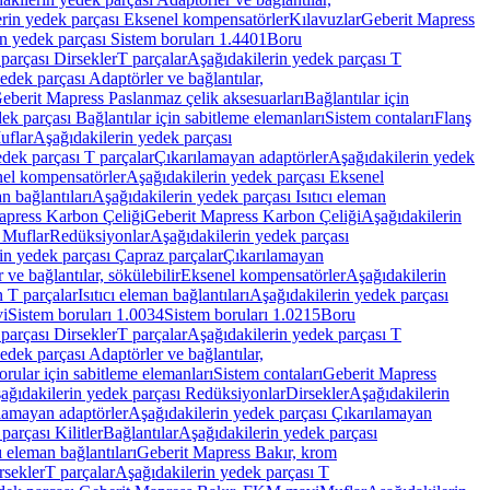
rin yedek parçası Eksenel kompensatörler
Kılavuzlar
Geberit Mapress
n yedek parçası Sistem boruları 1.4401
Boru
parçası Dirsekler
T parçalar
Aşağıdakilerin yedek parçası T
edek parçası Adaptörler ve bağlantılar,
eberit Mapress Paslanmaz çelik aksesuarları
Bağlantılar için
ek parçası Bağlantılar için sabitleme elemanları
Sistem contaları
Flanş
uflar
Aşağıdakilerin yedek parçası
dek parçası T parçalar
Çıkarılamayan adaptörler
Aşağıdakilerin yedek
el kompensatörler
Aşağıdakilerin yedek parçası Eksenel
an bağlantıları
Aşağıdakilerin yedek parçası Isıtıcı eleman
apress Karbon Çeliği
Geberit Mapress Karbon Çeliği
Aşağıdakilerin
 Muflar
Redüksiyonlar
Aşağıdakilerin yedek parçası
in yedek parçası Çapraz parçalar
Çıkarılamayan
ve bağlantılar, sökülebilir
Eksenel kompensatörler
Aşağıdakilerin
n T parçalar
Isıtıcı eleman bağlantıları
Aşağıdakilerin yedek parçası
vi
Sistem boruları 1.0034
Sistem boruları 1.0215
Boru
parçası Dirsekler
T parçalar
Aşağıdakilerin yedek parçası T
edek parçası Adaptörler ve bağlantılar,
orular için sabitleme elemanları
Sistem contaları
Geberit Mapress
ağıdakilerin yedek parçası Redüksiyonlar
Dirsekler
Aşağıdakilerin
lamayan adaptörler
Aşağıdakilerin yedek parçası Çıkarılamayan
parçası Kilitler
Bağlantılar
Aşağıdakilerin yedek parçası
ı eleman bağlantıları
Geberit Mapress Bakır, krom
rsekler
T parçalar
Aşağıdakilerin yedek parçası T