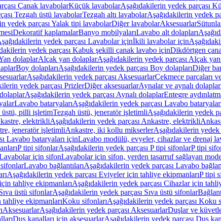
arçası Çanak lavabolar
Küçük lavabolar
Aşağıdakilerin yedek parçası K
çası Tezgah üstü lavabolar
Tezgah altı lavabolar
Aşağıdakilerin yedek pa
in yedek parçası Yalak tipi lavabolar
Diğer lavabolar
Aksesuarlar
Sütunla
mesi
Dekoratif kaplamalar
Banyo mobilyaları
Lavabo alt dolapları
Aşağıda
şağıdakilerin yedek parçası Lavabolar için
İkili lavabolar için
Aşağıdakil
akilerin yedek parçası Kabuk şekilli çanak lavabo için
Dikdörtgen çana
Yan dolaplar
Alçak yan dolaplar
Aşağıdakilerin yedek parçası Alçak yan
laplar
Boy dolapları
Aşağıdakilerin yedek parçası Boy dolapları
Diğer ba
esuarlar
Aşağıdakilerin yedek parçası Aksesuarlar
Çekmece parçaları ve
ilerin yedek parçası Prizler
Diğer aksesuarlar
Aynalar ve aynalı dolaplar
dolaplar
Aşağıdakilerin yedek parçası Aynalı dolaplar
Entegre aydınlatm
yalar
Lavabo bataryaları
Aşağıdakilerin yedek parçası Lavabo bataryalar
stü, pilli işletim
Tezgah üstü, jeneratör işletimli
Aşağıdakilerin yedek par
astre, elektrikli
Aşağıdakilerin yedek parçası Ankastre, elektrikli
Ankastr
e, jeneratör işletimli
Ankastre, iki kollu mikserler
Aşağıdakilerin yedek 
ı Lavabo bataryaları için
Lavabo modülü, evyeler, cihazlar ve drenaj lava
anları
P tipi sifonlar
Aşağıdakilerin yedek parçası P tipi sifonlar
P tipi sif
Lavabolar için sifon
Lavabolar için sifon, yerden tasarruf sağlayan mode
sifonlar
Lavabo bağlantıları
Aşağıdakilerin yedek parçası Lavabo bağlant
arı
Aşağıdakilerin yedek parçası Eviyeler için tahliye ekipmanları
P tipi 
için tahliye ekipmanları
Aşağıdakilerin yedek parçası Cihazlar için tahli
Sıva üstü sifonlar
Aşağıdakilerin yedek parçası Sıva üstü sifonlar
Bağlant
n tahliye ekipmanları
Koku sifonları
Aşağıdakilerin yedek parçası Koku s
ı
Aksesuarlar
Aşağıdakilerin yedek parçası Aksesuarlar
Duşlar ve küvetl
lları
Duş kanalları için aksesuarlar
Aşağıdakilerin yedek parçası Duş kana