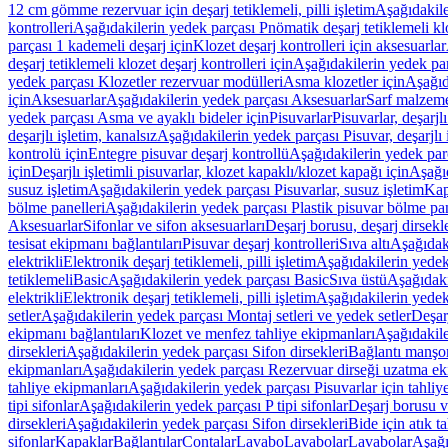
12 cm gömme rezervuar için deşarj tetiklemeli, pilli işletim
Aşağıdakile
kontrolleri
Aşağıdakilerin yedek parçası Pnömatik deşarj tetiklemeli klo
parçası 1 kademeli deşarj için
Klozet deşarj kontrolleri için aksesuarlar
deşarj tetiklemeli klozet deşarj kontrolleri için
Aşağıdakilerin yedek parç
yedek parçası Klozetler rezervuar modülleri
Asma klozetler için
Aşağıd
için
Aksesuarlar
Aşağıdakilerin yedek parçası Aksesuarlar
Sarf malzem
yedek parçası Asma ve ayaklı bideler için
Pisuvarlar
Pisuvarlar, deşarjlı
deşarjlı işletim, kanalsız
Aşağıdakilerin yedek parçası Pisuvar, deşarjlı 
kontrolü için
Entegre pisuvar deşarj kontrollü
Aşağıdakilerin yedek parç
için
Deşarjlı işletimli pisuvarlar, klozet kapaklı/klozet kapağı için
Aşağıd
susuz işletim
Aşağıdakilerin yedek parçası Pisuvarlar, susuz işletim
Kap
bölme panelleri
Aşağıdakilerin yedek parçası Plastik pisuvar bölme pan
Aksesuarlar
Sifonlar ve sifon aksesuarları
Deşarj borusu, deşarj dirsekle
tesisat ekipmanı bağlantıları
Pisuvar deşarj kontrolleri
Sıva altı
Aşağıdaki
elektrikli
Elektronik deşarj tetiklemeli, pilli işletim
Aşağıdakilerin yedek 
tetiklemeli
Basic
Aşağıdakilerin yedek parçası Basic
Sıva üstü
Aşağıdaki
elektrikli
Elektronik deşarj tetiklemeli, pilli işletim
Aşağıdakilerin yedek 
setler
Aşağıdakilerin yedek parçası Montaj setleri ve yedek setler
Deşarj
ekipmanı bağlantıları
Klozet ve menfez tahliye ekipmanları
Aşağıdakile
dirsekleri
Aşağıdakilerin yedek parçası Sifon dirsekleri
Bağlantı manşo
ekipmanları
Aşağıdakilerin yedek parçası Rezervuar dirseği uzatma ek
tahliye ekipmanları
Aşağıdakilerin yedek parçası Pisuvarlar için tahliy
tipi sifonlar
Aşağıdakilerin yedek parçası P tipi sifonlar
Deşarj borusu v
dirsekleri
Aşağıdakilerin yedek parçası Sifon dirsekleri
Bide için atık t
sifonlar
Kapaklar
Bağlantılar
Contalar
Lavabo
Lavabolar
Lavabolar
Aşağı