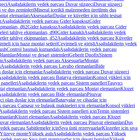
geci
Aşağıdakilerin yedek parçası Duvar süzgeci
Duvar süzgeci
i ve duş zeminleri
Mineral içerikli malzemeden üretilmiş duş
ntaj elemanları
Aksesuarlar
Duşlar ve küvetler için sıhhi tesisat
z
Aşağıdakilerin yedek parçası Gider kapaksız
Gider
ipmanları, d62
Gider kapaksız
Aşağıdakilerin yedek parçası Gider
leri tahliye ekipmanları, d90
Gider kapaklı
Aşağıdakilerin yedek
tler tahliye ekipmanları, d52
Aşağıdakilerin yedek parçası Küvetler
meli için hazır montaj setleri
Çevirmeli ve girişli
Aşağıdakilerin yedek
ushControl basmalı kumandalı
Aşağıdakilerin yedek parçası
lantıları
Montaj ve deşarj sistemleri
Geberit Duofix
Sistem
ar
Aşağıdakilerin yedek parçası Aksesuarlar
Montaj
ı
Aşağıdakilerin yedek parçası Lavabo elemanları
Bide
 duşlar için elemanlar
Aşağıdakilerin yedek parçası Duvar süzgeci
şağıdakilerin yedek parçası Batarya elemanları
Konsol yükleri için
 panelleri
Aşağıdakilerin yedek parçası Sistem panelleri
Taşıyıcı
aj elemanları
Aşağıdakilerin yedek parçası Montaj elemanları
Klozet
şağıdakilerin yedek parçası Bide elemanları
Pisuvar
i olan duşlar için elemanlar
Bataryalar ve cihazlar için
 parçası Çamaşır ve bulaşık makineleri için elemanlar
Konsol yükleri
Aşağıdakilerin yedek parçası Sistem panelleri için
Temin sistemleri
emanları
Klozet elemanları
Aşağıdakilerin yedek parçası Klozet
suvar elemanları
Aşağıdakilerin yedek parçası Pisuvar elemanları
Duş
edek parçası Sabitlemeler için
Sıva üstü rezervuarlar
Klozetler için sıva
ı Yüzeye monte
Yüksek asılı
Aşağıdakilerin yedek parçası Yüksek
yedek parçası Sıva üstü rezervuarlar için deşarj boruları
Yüksek