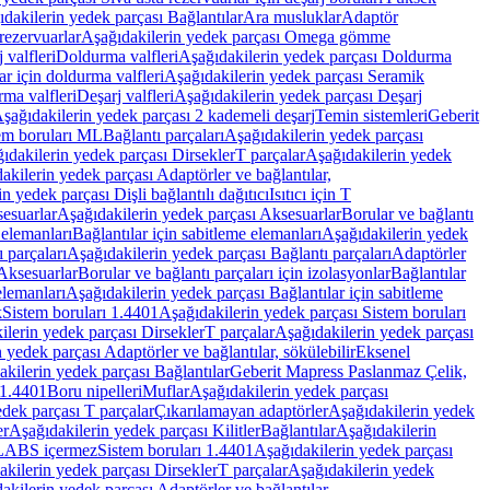
dakilerin yedek parçası Bağlantılar
Ara musluklar
Adaptör
ezervuarlar
Aşağıdakilerin yedek parçası Omega gömme
 valfleri
Doldurma valfleri
Aşağıdakilerin yedek parçası Doldurma
r için doldurma valfleri
Aşağıdakilerin yedek parçası Seramik
rma valfleri
Deşarj valfleri
Aşağıdakilerin yedek parçası Deşarj
şağıdakilerin yedek parçası 2 kademeli deşarj
Temin sistemleri
Geberit
tem boruları ML
Bağlantı parçaları
Aşağıdakilerin yedek parçası
ıdakilerin yedek parçası Dirsekler
T parçalar
Aşağıdakilerin yedek
akilerin yedek parçası Adaptörler ve bağlantılar,
n yedek parçası Dişli bağlantılı dağıtıcı
Isıtıcı için T
esuarlar
Aşağıdakilerin yedek parçası Aksesuarlar
Borular ve bağlantı
 elemanları
Bağlantılar için sabitleme elemanları
Aşağıdakilerin yedek
 parçaları
Aşağıdakilerin yedek parçası Bağlantı parçaları
Adaptörler
Aksesuarlar
Borular ve bağlantı parçaları için izolasyonlar
Bağlantılar
elemanları
Aşağıdakilerin yedek parçası Bağlantılar için sabitleme
k
Sistem boruları 1.4401
Aşağıdakilerin yedek parçası Sistem boruları
ilerin yedek parçası Dirsekler
T parçalar
Aşağıdakilerin yedek parçası
 yedek parçası Adaptörler ve bağlantılar, sökülebilir
Eksenel
kilerin yedek parçası Bağlantılar
Geberit Mapress Paslanmaz Çelik,
 1.4401
Boru nipelleri
Muflar
Aşağıdakilerin yedek parçası
dek parçası T parçalar
Çıkarılamayan adaptörler
Aşağıdakilerin yedek
er
Aşağıdakilerin yedek parçası Kilitler
Bağlantılar
Aşağıdakilerin
, LABS içermez
Sistem boruları 1.4401
Aşağıdakilerin yedek parçası
kilerin yedek parçası Dirsekler
T parçalar
Aşağıdakilerin yedek
akilerin yedek parçası Adaptörler ve bağlantılar,