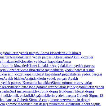
ağıdakilerin yedek parçası Asma klozetler
Akıllı klozet
uarlar
Aşağıdakilerin yedek parçası Aksesuarlar
Akıllı klozetler
rf malzemesi
Klozetler ve klozet kapakları
Asma
alçak tip klozetler
Klozet kapakları
Aşağıdakilerin yedek parçası
çin klozetler
Asma klozetler
Aşağıdakilerin yedek parçası Asma
klar için klozet kapağı
Klozet kapakları
Aşağıdakilerin yedek parçası
er
Ayaklı bideler
Aşağıdakilerin yedek parçası Ayaklı
n yedek parçası Kumanda kapakları
Sigma gömme rezervuarlar
rezervuarlar için
Alpha gömme rezervuarlar için
Aşağıdakilerin yedek
suarlar
Sarf malzemesi
Elektronik deşarj tetiklemeli klozet deşarj
tetiklemeli, elektrikli
Aşağıdakilerin yedek parçası Geberit Sigma 12
dek parçası Geberit Sigma 8 cm gömme rezervuar için deşarj
m gömme rezervuar için deşarj tetiklemeli, elektrikli
Geberit Sigma