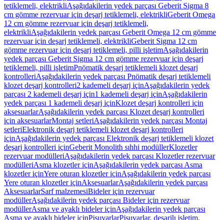
tetiklemeli, elektrikli
Aşağıdakilerin yedek parçası Geberit Sigma 8
cm gömme rezervuar için deşarj tetiklemeli, elektrikli
Geberit Omega
12 cm gömme rezervuar için deşarj tetiklemeli,
elektrikli
Aşağıdakilerin yedek parçası Geberit Omega 12 cm gömme
rezervuar için deşarj tetiklemeli, elektrikli
Geberit Sigma 12 cm
gömme rezervuar için deşarj tetiklemeli, pilli işletim
Aşağıdakilerin
yedek parçası Geberit Sigma 12 cm gömme rezervuar için deşarj
tetiklemeli, pilli işletim
Pnömatik deşarj tetiklemeli klozet deşarj
kontrolleri
Aşağıdakilerin yedek parçası Pnömatik deşarj tetiklemeli
klozet deşarj kontrolleri
2 kademeli deşarj için
Aşağıdakilerin yedek
parçası 2 kademeli deşarj için
1 kademeli deşarj için
Aşağıdakilerin
yedek parçası 1 kademeli deşarj için
Klozet deşarj kontrolleri için
aksesuarlar
Aşağıdakilerin yedek parçası Klozet deşarj kontrolleri
için aksesuarlar
Montaj setleri
Aşağıdakilerin yedek parçası Montaj
setleri
Elektronik deşarj tetiklemeli klozet deşarj kontrolleri
için
Aşağıdakilerin yedek parçası Elektronik deşarj tetiklemeli klozet
deşarj kontrolleri için
Geberit Monolith sıhhi modüller
Klozetler
rezervuar modülleri
Aşağıdakilerin yedek parçası Klozetler rezervuar
modülleri
Asma klozetler için
Aşağıdakilerin yedek parçası Asma
klozetler için
Yere oturan klozetler için
Aşağıdakilerin yedek parçası
Yere oturan klozetler için
Aksesuarlar
Aşağıdakilerin yedek parçası
Aksesuarlar
Sarf malzemesi
Bideler için rezervuar
modüller
Aşağıdakilerin yedek parçası Bideler için rezervuar
modüller
Asma ve ayaklı bideler için
Aşağıdakilerin yedek parçası
Asma ve ayaklı bideler için
Pisuvarlar
Pisuvarlar, deşarjlı işletim,