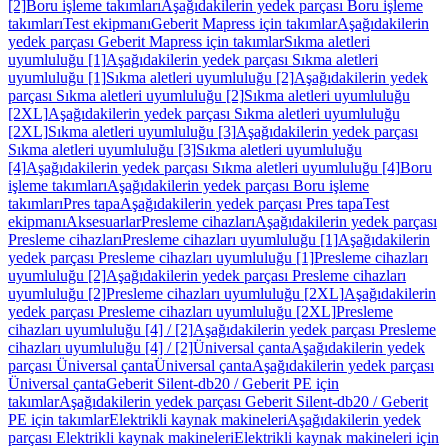
[2]
Boru işleme takımları
Aşağıdakilerin yedek parçası Boru işleme
takımları
Test ekipmanı
Geberit Mapress için takımlar
Aşağıdakilerin
yedek parçası Geberit Mapress için takımlar
Sıkma aletleri
uyumluluğu [1]
Aşağıdakilerin yedek parçası Sıkma aletleri
uyumluluğu [1]
Sıkma aletleri uyumluluğu [2]
Aşağıdakilerin yedek
parçası Sıkma aletleri uyumluluğu [2]
Sıkma aletleri uyumluluğu
[2XL]
Aşağıdakilerin yedek parçası Sıkma aletleri uyumluluğu
[2XL]
Sıkma aletleri uyumluluğu [3]
Aşağıdakilerin yedek parçası
Sıkma aletleri uyumluluğu [3]
Sıkma aletleri uyumluluğu
[4]
Aşağıdakilerin yedek parçası Sıkma aletleri uyumluluğu [4]
Boru
işleme takımları
Aşağıdakilerin yedek parçası Boru işleme
takımları
Pres tapa
Aşağıdakilerin yedek parçası Pres tapa
Test
ekipmanı
Aksesuarlar
Presleme cihazları
Aşağıdakilerin yedek parçası
Presleme cihazları
Presleme cihazları uyumluluğu [1]
Aşağıdakilerin
yedek parçası Presleme cihazları uyumluluğu [1]
Presleme cihazları
uyumluluğu [2]
Aşağıdakilerin yedek parçası Presleme cihazları
uyumluluğu [2]
Presleme cihazları uyumluluğu [2XL]
Aşağıdakilerin
yedek parçası Presleme cihazları uyumluluğu [2XL]
Presleme
cihazları uyumluluğu [4] / [2]
Aşağıdakilerin yedek parçası Presleme
cihazları uyumluluğu [4] / [2]
Üniversal çanta
Aşağıdakilerin yedek
parçası Üniversal çanta
Üniversal çanta
Aşağıdakilerin yedek parçası
Üniversal çanta
Geberit Silent-db20 / Geberit PE için
takımlar
Aşağıdakilerin yedek parçası Geberit Silent-db20 / Geberit
PE için takımlar
Elektrikli kaynak makineleri
Aşağıdakilerin yedek
parçası Elektrikli kaynak makineleri
Elektrikli kaynak makineleri için