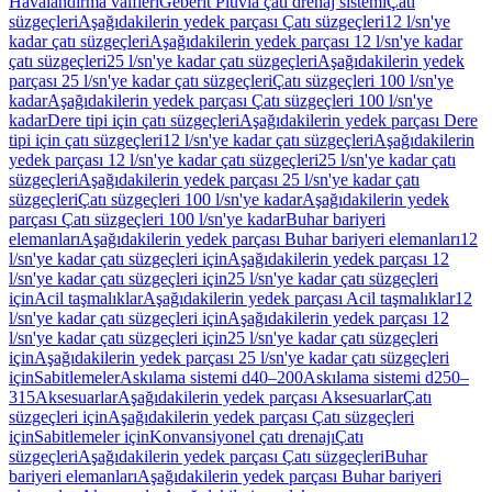
Havalandırma valfleri
Geberit Pluvia çatı drenaj sistemi
Çatı
süzgeçleri
Aşağıdakilerin yedek parçası Çatı süzgeçleri
12 l/sn'ye
kadar çatı süzgeçleri
Aşağıdakilerin yedek parçası 12 l/sn'ye kadar
çatı süzgeçleri
25 l/sn'ye kadar çatı süzgeçleri
Aşağıdakilerin yedek
parçası 25 l/sn'ye kadar çatı süzgeçleri
Çatı süzgeçleri 100 l/sn'ye
kadar
Aşağıdakilerin yedek parçası Çatı süzgeçleri 100 l/sn'ye
kadar
Dere tipi için çatı süzgeçleri
Aşağıdakilerin yedek parçası Dere
tipi için çatı süzgeçleri
12 l/sn'ye kadar çatı süzgeçleri
Aşağıdakilerin
yedek parçası 12 l/sn'ye kadar çatı süzgeçleri
25 l/sn'ye kadar çatı
süzgeçleri
Aşağıdakilerin yedek parçası 25 l/sn'ye kadar çatı
süzgeçleri
Çatı süzgeçleri 100 l/sn'ye kadar
Aşağıdakilerin yedek
parçası Çatı süzgeçleri 100 l/sn'ye kadar
Buhar bariyeri
elemanları
Aşağıdakilerin yedek parçası Buhar bariyeri elemanları
12
l/sn'ye kadar çatı süzgeçleri için
Aşağıdakilerin yedek parçası 12
l/sn'ye kadar çatı süzgeçleri için
25 l/sn'ye kadar çatı süzgeçleri
için
Acil taşmalıklar
Aşağıdakilerin yedek parçası Acil taşmalıklar
12
l/sn'ye kadar çatı süzgeçleri için
Aşağıdakilerin yedek parçası 12
l/sn'ye kadar çatı süzgeçleri için
25 l/sn'ye kadar çatı süzgeçleri
için
Aşağıdakilerin yedek parçası 25 l/sn'ye kadar çatı süzgeçleri
için
Sabitlemeler
Askılama sistemi d40–200
Askılama sistemi d250–
315
Aksesuarlar
Aşağıdakilerin yedek parçası Aksesuarlar
Çatı
süzgeçleri için
Aşağıdakilerin yedek parçası Çatı süzgeçleri
için
Sabitlemeler için
Konvansiyonel çatı drenajı
Çatı
süzgeçleri
Aşağıdakilerin yedek parçası Çatı süzgeçleri
Buhar
bariyeri elemanları
Aşağıdakilerin yedek parçası Buhar bariyeri