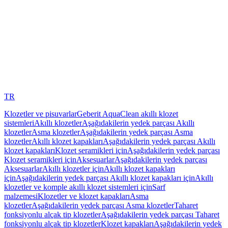
TR
Klozetler ve pisuvarlar
Geberit AquaClean akıllı klozet
sistemleri
Akıllı klozetler
Aşağıdakilerin yedek parçası Akıllı
klozetler
Asma klozetler
Aşağıdakilerin yedek parçası Asma
klozetler
Akıllı klozet kapakları
Aşağıdakilerin yedek parçası Akıllı
klozet kapakları
Klozet seramikleri için
Aşağıdakilerin yedek parçası
Klozet seramikleri için
Aksesuarlar
Aşağıdakilerin yedek parçası
Aksesuarlar
Akıllı klozetler için
Akıllı klozet kapakları
için
Aşağıdakilerin yedek parçası Akıllı klozet kapakları için
Akıllı
klozetler ve komple akıllı klozet sistemleri için
Sarf
malzemesi
Klozetler ve klozet kapakları
Asma
klozetler
Aşağıdakilerin yedek parçası Asma klozetler
Taharet
fonksiyonlu alçak tip klozetler
Aşağıdakilerin yedek parçası Taharet
fonksiyonlu alçak tip klozetler
Klozet kapakları
Aşağıdakilerin yedek