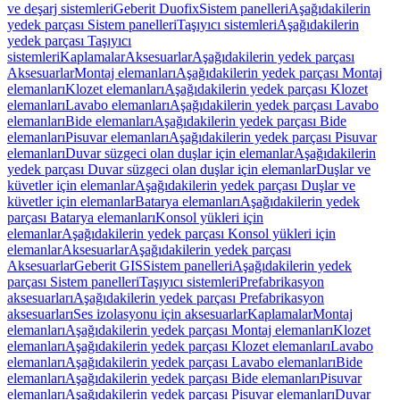
ve deşarj sistemleri
Geberit Duofix
Sistem panelleri
Aşağıdakilerin
yedek parçası Sistem panelleri
Taşıyıcı sistemleri
Aşağıdakilerin
yedek parçası Taşıyıcı
sistemleri
Kaplamalar
Aksesuarlar
Aşağıdakilerin yedek parçası
Aksesuarlar
Montaj elemanları
Aşağıdakilerin yedek parçası Montaj
elemanları
Klozet elemanları
Aşağıdakilerin yedek parçası Klozet
elemanları
Lavabo elemanları
Aşağıdakilerin yedek parçası Lavabo
elemanları
Bide elemanları
Aşağıdakilerin yedek parçası Bide
elemanları
Pisuvar elemanları
Aşağıdakilerin yedek parçası Pisuvar
elemanları
Duvar süzgeci olan duşlar için elemanlar
Aşağıdakilerin
yedek parçası Duvar süzgeci olan duşlar için elemanlar
Duşlar ve
küvetler için elemanlar
Aşağıdakilerin yedek parçası Duşlar ve
küvetler için elemanlar
Batarya elemanları
Aşağıdakilerin yedek
parçası Batarya elemanları
Konsol yükleri için
elemanlar
Aşağıdakilerin yedek parçası Konsol yükleri için
elemanlar
Aksesuarlar
Aşağıdakilerin yedek parçası
Aksesuarlar
Geberit GIS
Sistem panelleri
Aşağıdakilerin yedek
parçası Sistem panelleri
Taşıyıcı sistemleri
Prefabrikasyon
aksesuarları
Aşağıdakilerin yedek parçası Prefabrikasyon
aksesuarları
Ses izolasyonu için aksesuarlar
Kaplamalar
Montaj
elemanları
Aşağıdakilerin yedek parçası Montaj elemanları
Klozet
elemanları
Aşağıdakilerin yedek parçası Klozet elemanları
Lavabo
elemanları
Aşağıdakilerin yedek parçası Lavabo elemanları
Bide
elemanları
Aşağıdakilerin yedek parçası Bide elemanları
Pisuvar
elemanları
Aşağıdakilerin yedek parçası Pisuvar elemanları
Duvar