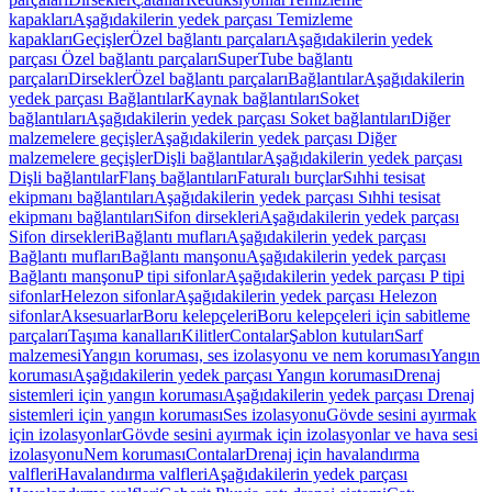
kapakları
Aşağıdakilerin yedek parçası Temizleme
kapakları
Geçişler
Özel bağlantı parçaları
Aşağıdakilerin yedek
parçası Özel bağlantı parçaları
SuperTube bağlantı
parçaları
Dirsekler
Özel bağlantı parçaları
Bağlantılar
Aşağıdakilerin
yedek parçası Bağlantılar
Kaynak bağlantıları
Soket
bağlantıları
Aşağıdakilerin yedek parçası Soket bağlantıları
Diğer
malzemelere geçişler
Aşağıdakilerin yedek parçası Diğer
malzemelere geçişler
Dişli bağlantılar
Aşağıdakilerin yedek parçası
Dişli bağlantılar
Flanş bağlantıları
Faturalı burçlar
Sıhhi tesisat
ekipmanı bağlantıları
Aşağıdakilerin yedek parçası Sıhhi tesisat
ekipmanı bağlantıları
Sifon dirsekleri
Aşağıdakilerin yedek parçası
Sifon dirsekleri
Bağlantı mufları
Aşağıdakilerin yedek parçası
Bağlantı mufları
Bağlantı manşonu
Aşağıdakilerin yedek parçası
Bağlantı manşonu
P tipi sifonlar
Aşağıdakilerin yedek parçası P tipi
sifonlar
Helezon sifonlar
Aşağıdakilerin yedek parçası Helezon
sifonlar
Aksesuarlar
Boru kelepçeleri
Boru kelepçeleri için sabitleme
parçaları
Taşıma kanalları
Kilitler
Contalar
Şablon kutuları
Sarf
malzemesi
Yangın koruması, ses izolasyonu ve nem koruması
Yangın
koruması
Aşağıdakilerin yedek parçası Yangın koruması
Drenaj
sistemleri için yangın koruması
Aşağıdakilerin yedek parçası Drenaj
sistemleri için yangın koruması
Ses izolasyonu
Gövde sesini ayırmak
için izolasyonlar
Gövde sesini ayırmak için izolasyonlar ve hava sesi
izolasyonu
Nem koruması
Contalar
Drenaj için havalandırma
valfleri
Havalandırma valfleri
Aşağıdakilerin yedek parçası