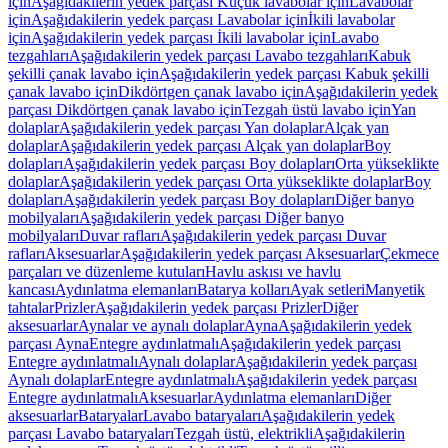
için
Aşağıdakilerin yedek parçası Küçük lavabolar için
Lavabolar
için
Aşağıdakilerin yedek parçası Lavabolar için
İkili lavabolar
için
Aşağıdakilerin yedek parçası İkili lavabolar için
Lavabo
tezgahları
Aşağıdakilerin yedek parçası Lavabo tezgahları
Kabuk
şekilli çanak lavabo için
Aşağıdakilerin yedek parçası Kabuk şekilli
çanak lavabo için
Dikdörtgen çanak lavabo için
Aşağıdakilerin yedek
parçası Dikdörtgen çanak lavabo için
Tezgah üstü lavabo için
Yan
dolaplar
Aşağıdakilerin yedek parçası Yan dolaplar
Alçak yan
dolaplar
Aşağıdakilerin yedek parçası Alçak yan dolaplar
Boy
dolapları
Aşağıdakilerin yedek parçası Boy dolapları
Orta yükseklikte
dolaplar
Aşağıdakilerin yedek parçası Orta yükseklikte dolaplar
Boy
dolapları
Aşağıdakilerin yedek parçası Boy dolapları
Diğer banyo
mobilyaları
Aşağıdakilerin yedek parçası Diğer banyo
mobilyaları
Duvar rafları
Aşağıdakilerin yedek parçası Duvar
rafları
Aksesuarlar
Aşağıdakilerin yedek parçası Aksesuarlar
Çekmece
parçaları ve düzenleme kutuları
Havlu askısı ve havlu
kancası
Aydınlatma elemanları
Batarya kolları
Ayak setleri
Manyetik
tahtalar
Prizler
Aşağıdakilerin yedek parçası Prizler
Diğer
aksesuarlar
Aynalar ve aynalı dolaplar
Ayna
Aşağıdakilerin yedek
parçası Ayna
Entegre aydınlatmalı
Aşağıdakilerin yedek parçası
Entegre aydınlatmalı
Aynalı dolaplar
Aşağıdakilerin yedek parçası
Aynalı dolaplar
Entegre aydınlatmalı
Aşağıdakilerin yedek parçası
Entegre aydınlatmalı
Aksesuarlar
Aydınlatma elemanları
Diğer
aksesuarlar
Bataryalar
Lavabo bataryaları
Aşağıdakilerin yedek
parçası Lavabo bataryaları
Tezgah üstü, elektrikli
Aşağıdakilerin