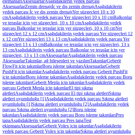
elemanları
Aksesuarlar
Aşağıdakilerin yedek parçası
Aksesuarlar
Zemin drenajı
İç ve dış zemin drenajı
Aşağıdakilerin
yedek parçası İç ve dış zemin drenajı
Yer süzgeçleri 10 x 10
cm
Aşağıdakilerin yedek parçası Yer süzgeçleri 10 x 10 cm
Balkonlar
ve teraslar için yer süzgeçleri, 10 x 10 cm
Aşağıdakilerin yedek
parçası Balkonlar ve teraslar için yer süzgeçleri, 10 x 10 cm
Yer
süzgeçleri 12 x 12 cm
Aşağıdakilerin yedek parçası Yer süzgeçleri 12
x 12 cm
Yer süzgeçleri 13 x 13 cm
Aşağıdakilerin yedek parçası Yer
süzgeçleri 13 x 13 cm
Balkonlar ve teraslar için yer süzgeçleri, 13 x
13 cm
Aşağıdakilerin yedek parçası Balkonlar ve teraslar için yer
süzgeçleri, 13 x 13 cm
Aksesuarlar
Aşağıdakilerin yedek parçası
Aksesuarlar
Takımlar, ağ bileşenleri ve yazılım
Takımlar
Geberit
FlowFit için takımlar
Boru işleme takımları
Aksesuarlar
Geberit
PushFit için takımlar
Aşağıdakilerin yedek parçası Geberit PushFit
için takımlar
Boru işleme takımları
Aşağıdakilerin yedek parçası Boru
işleme takımları
Geberit Mepla için takımlar
Aşağıdakilerin yedek
parçası Geberit Mepla için takımlar
El tipi sıkma
aletleri
Aşağıdakilerin yedek parçası El tipi sıkma aletleri
Sıkma
aletleri uyumluluğu [1]
Aşağıdakilerin yedek parçası Sıkma aletleri
uyumluluğu [1]
Sıkma aletleri uyumluluğu [2]
Aşağıdakilerin yedek
parçası Sıkma aletleri uyumluluğu [2]
Boru işleme
takımları
Aşağıdakilerin yedek parçası Boru işleme takımları
Pres
tapa
Aşağıdakilerin yedek parçası Pres tapa
Test
ekipmanı
Aksesuarlar
Geberit Volex için takımlar
Aşağıdakilerin
yedek parçası Geberit Volex için takımlar
Sıkma aletleri uyumluluğu