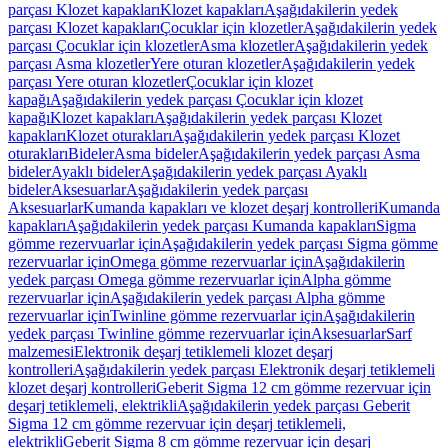
parçası Klozet kapakları
Klozet kapakları
Aşağıdakilerin yedek
parçası Klozet kapakları
Çocuklar için klozetler
Aşağıdakilerin yedek
parçası Çocuklar için klozetler
Asma klozetler
Aşağıdakilerin yedek
parçası Asma klozetler
Yere oturan klozetler
Aşağıdakilerin yedek
parçası Yere oturan klozetler
Çocuklar için klozet
kapağı
Aşağıdakilerin yedek parçası Çocuklar için klozet
kapağı
Klozet kapakları
Aşağıdakilerin yedek parçası Klozet
kapakları
Klozet oturakları
Aşağıdakilerin yedek parçası Klozet
oturakları
Bideler
Asma bideler
Aşağıdakilerin yedek parçası Asma
bideler
Ayaklı bideler
Aşağıdakilerin yedek parçası Ayaklı
bideler
Aksesuarlar
Aşağıdakilerin yedek parçası
Aksesuarlar
Kumanda kapakları ve klozet deşarj kontrolleri
Kumanda
kapakları
Aşağıdakilerin yedek parçası Kumanda kapakları
Sigma
gömme rezervuarlar için
Aşağıdakilerin yedek parçası Sigma gömme
rezervuarlar için
Omega gömme rezervuarlar için
Aşağıdakilerin
yedek parçası Omega gömme rezervuarlar için
Alpha gömme
rezervuarlar için
Aşağıdakilerin yedek parçası Alpha gömme
rezervuarlar için
Twinline gömme rezervuarlar için
Aşağıdakilerin
yedek parçası Twinline gömme rezervuarlar için
Aksesuarlar
Sarf
malzemesi
Elektronik deşarj tetiklemeli klozet deşarj
kontrolleri
Aşağıdakilerin yedek parçası Elektronik deşarj tetiklemeli
klozet deşarj kontrolleri
Geberit Sigma 12 cm gömme rezervuar için
deşarj tetiklemeli, elektrikli
Aşağıdakilerin yedek parçası Geberit
Sigma 12 cm gömme rezervuar için deşarj tetiklemeli,
elektrikli
Geberit Sigma 8 cm gömme rezervuar için deşarj