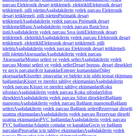
parçası Elektronik deşarj tetiklemeli, elektrikli
Elektronik deşarj
tetiklemeli, pilli işletim
Aşağıdakilerin yedek parçası Elektronik
deşarj tetiklemeli, pilli işletim
Pnömatik deşarj
tetiklemeli
Aşağıdakilerin yedek parçası Pnömatik deşarj
tetiklemeli
Basic
Aşağıdakilerin yedek parçası Basic
Sıva
üstü
Aşağıdakilerin yedek parçası Sıva üstü
Elektronik deşarj
tetiklemeli, elektrikli
Aşağıdakilerin yedek parçası Elektronik deşarj
tetiklemeli, elektrikli
Elektronik deşarj tetiklemeli, pilli
işletim
Aşağıdakilerin yedek parçası Elektronik deşarj tetiklemeli,
pilli işletim
Aksesuarlar
Aşağıdakilerin yedek parçası
Aksesuarlar
Montaj setleri ve yedek setler
Aşağıdakilerin yedek
parçası Montaj setleri ve yedek setler
Deşarj borusu, deşarj dirsekleri
ve geçiş parçaları
Kör kapaklar
Entegre kumandalar
Diğer
aksesuarlar
Klozetler, pisuvarlar ve bideler için sıhhi tesisat ekipmanı
bağlantıları
Klozet ve menfez tahliye ekipmanları
Aşağıdakilerin
yedek parçası Klozet ve menfez tahliye ekipmanları
Koku
sifonları
Aşağıdakilerin yedek parçası Koku sifonları
Sifon
dirsekleri
Aşağıdakilerin yedek parçası Sifon dirsekleri
Bağlantı
manşonu
Aşağıdakilerin yedek parçası Bağlantı manşonu
Bağlantı
setleri
Aşağıdakilerin yedek parçası Bağlantı setleri
Rezervuar dirseği
uzatma ekipmanları
Aşağıdakilerin yedek parçası Rezervuar dirseği
uzatma ekipmanları
PVC bağlantılar
Aşağıdakilerin yedek parçası
PVC bağlantılar
Adaptör contalar ve kapaklar
Geçiş ve bağlantı
parçaları
Pisuvarlar için tahliye ekipmanları
Aşağıdakilerin yedek
parçası Pisuvarlar için tahliye ekipmanları
Pisuvar