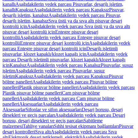
kanallı
Aşağıdakilerin yedek parçası Pisuvarlar, deşarjlı işletim,
kanallı
Kapaksız
Aşağıdakilerin yedek parçası Kapaksız
Pisuvar,
deşarjlı işletim, kanalsız
Aşağıdakilerin yedek parçası Pisuvar,
deşarjlı işletim, kanalsız
Sıva üstü ya da sıva altı pisuvar deşarj
kontrolü için
Aşağıdakilerin yedek parçası Sıva üstü ya da sıva altı
pisuvar deşarj kontrolü için
Entegre pisuvar deşarj
kontrollü
Aşağıdakilerin yedek parçası Entegre pisuvar deşarj
kontrollü
Entegre pisuvar deşarj kontrolü için
Aşağıdakilerin yedek
parçası Entegre pisuvar deşarj kontrolü için
Deşarjlı işletimli
pisuvarlar, klozet kapaklı/klozet kapağı için
Aşağıdakilerin yedek
parçası Deşarjlı işletimli pisuvarlar, klozet kapaklı/klozet kapağı
için
Kanalsız
Aşağıdakilerin yedek parçası Kanalsız
Pisuvarlar, susuz
işletim
Aşağıdakilerin yedek parçası Pisuvarlar, susuz
işletim
Kapaksız
Aşağıdakilerin yedek parçası Kapaksız
Pisuvar
bölme panelleri
Aşağıdakilerin yedek parçası Pisuvar bölme
panelleri
Plastik pisuvar bölme panelleri
Aşağıdakilerin yedek parçası
Plastik pisuvar bölme panelleri
Cam pisuvar bölme
panelleri
Aşağıdakilerin yedek parçası Cam pisuvar bölme
panelleri
Aksesuarlar
Aşağıdakilerin yedek parçası
Aksesuarlar
Sifonlar ve sifon aksesuarları
Deşarj borusu, deşarj
dirsekleri ve geçiş parçaları
Aşağıdakilerin yedek parçası Deşarj
borusu, deşarj dirsekleri ve geçiş parçaları
Sabitleme
malzemesi
Tahliye vanaları
Sıhhi tesisat ekipmanı bağlantıları
Pisuvar
deşarj kontrolleri
Sıva altı
Aşağıdakilerin yedek parçası Sıva
altı
Elektronik deşarj tetiklemeli, elektrikli
Aşağıdakilerin yedek