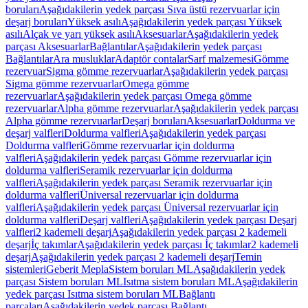
boruları
Aşağıdakilerin yedek parçası Sıva üstü rezervuarlar için
deşarj boruları
Yüksek asılı
Aşağıdakilerin yedek parçası Yüksek
asılı
Alçak ve yarı yüksek asılı
Aksesuarlar
Aşağıdakilerin yedek
parçası Aksesuarlar
Bağlantılar
Aşağıdakilerin yedek parçası
Bağlantılar
Ara musluklar
Adaptör contalar
Sarf malzemesi
Gömme
rezervuar
Sigma gömme rezervuarlar
Aşağıdakilerin yedek parçası
Sigma gömme rezervuarlar
Omega gömme
rezervuarlar
Aşağıdakilerin yedek parçası Omega gömme
rezervuarlar
Alpha gömme rezervuarlar
Aşağıdakilerin yedek parçası
Alpha gömme rezervuarlar
Deşarj boruları
Aksesuarlar
Doldurma ve
deşarj valfleri
Doldurma valfleri
Aşağıdakilerin yedek parçası
Doldurma valfleri
Gömme rezervuarlar için doldurma
valfleri
Aşağıdakilerin yedek parçası Gömme rezervuarlar için
doldurma valfleri
Seramik rezervuarlar için doldurma
valfleri
Aşağıdakilerin yedek parçası Seramik rezervuarlar için
doldurma valfleri
Üniversal rezervuarlar için doldurma
valfleri
Aşağıdakilerin yedek parçası Üniversal rezervuarlar için
doldurma valfleri
Deşarj valfleri
Aşağıdakilerin yedek parçası Deşarj
valfleri
2 kademeli deşarj
Aşağıdakilerin yedek parçası 2 kademeli
deşarj
İç takımlar
Aşağıdakilerin yedek parçası İç takımlar
2 kademeli
deşarj
Aşağıdakilerin yedek parçası 2 kademeli deşarj
Temin
sistemleri
Geberit Mepla
Sistem boruları ML
Aşağıdakilerin yedek
parçası Sistem boruları ML
Isıtma sistem boruları ML
Aşağıdakilerin
yedek parçası Isıtma sistem boruları ML
Bağlantı
parçaları
Aşağıdakilerin yedek parçası Bağlantı