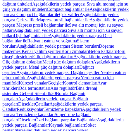
dağıtım üniteleri
Aşağıdakilerin yedek parçası Sıva altı montaj için su
giriş ve dağıtım üniteleri
Compact bağlantılar ile
Aşağıdakilerin yedek
parçası Compact bağlantılar ile
Çek valfler
Aşağıdakilerin yedek
parçası Çek valfler
Mapress presli bağlantılar ile
Aşağıdakilerin yedek
parçası Mapress presli bağlantılar ile
Sıva altı montaj için su sayacı
hatları
Aşağıdakilerin yedek parçası Sıva altı montaj için su sayacı
hatları
Dişli bağlantılar ile
Aşağıdakilerin yedek parçası Dişli
bağlantılar ile
Radyant ısıtma ve soğutma
Sistem
boruları
Aşağıdakilerin yedek parçası Sistem boruları
Döşeme
malzemesi
Kenar yalıtım şeritleri
Boru zımbaları
Beton katkıları
Boru
dirseği destekleri
Güç dağıtım dolapları
Aşağıdakilerin yedek parçası
Güç dağıtım dolapları
Metal güç dağıtım dolapları
Aşağıdakilerin
yedek parçası Metal güç dağıtım dolapları
Dağıtıcı
çeşitleri
Aşağıdakilerin yedek parçası Dağıtıcı çeşitleri
Yerden ısıtma
için manifold
Aşağıdakilerin yedek parçası Yerden ısıtma için
manifold
Küresel vanalar
Geçişler
Kontrol elemanları
Ayar
tahrikleri
Oda termostatları
Ana regülatör
Bina drenaj
sistemleri
Geberit Silent-db20
Borular
Bağlantı
parçaları
Aşağıdakilerin yedek parçası Bağlantı
parçaları
Dirsekler
Çatallar
Aşağıdakilerin yedek parçası
Çatallar
Redüksiyonlar
Temizleme kapakları
Aşağıdakilerin yedek
parçası Temizleme kapakları
SuperTube bağlantı
parçaları
Dirsekler
Özel bağlantı parçaları
Bağlantılar
Aşağıdakilerin
yedek parçası Bağlantılar
Kaynak bağlantıları
Soket
bağlantıları
Aşağıdakilerin yedek parçası Soket