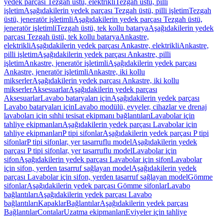
yedek parçası Tezgah üstü, elektrikli
Tezgah üstü, pilli
işletim
Aşağıdakilerin yedek parçası Tezgah üstü, pilli işletim
Tezgah
üstü, jeneratör işletimli
Aşağıdakilerin yedek parçası Tezgah üstü,
jeneratör işletimli
Tezgah üstü, tek kollu batarya
Aşağıdakilerin yedek
parçası Tezgah üstü, tek kollu batarya
Ankastre,
elektrikli
Aşağıdakilerin yedek parçası Ankastre, elektrikli
Ankastre,
pilli işletim
Aşağıdakilerin yedek parçası Ankastre, pilli
işletim
Ankastre, jeneratör işletimli
Aşağıdakilerin yedek parçası
Ankastre, jeneratör işletimli
Ankastre, iki kollu
mikserler
Aşağıdakilerin yedek parçası Ankastre, iki kollu
mikserler
Aksesuarlar
Aşağıdakilerin yedek parçası
Aksesuarlar
Lavabo bataryaları için
Aşağıdakilerin yedek parçası
Lavabo bataryaları için
Lavabo modülü, evyeler, cihazlar ve drenaj
lavaboları için sıhhi tesisat ekipmanı bağlantıları
Lavabolar için
tahliye ekipmanları
Aşağıdakilerin yedek parçası Lavabolar için
tahliye ekipmanları
P tipi sifonlar
Aşağıdakilerin yedek parçası P tipi
sifonlar
P tipi sifonlar, yer tasarruflu model
Aşağıdakilerin yedek
parçası P tipi sifonlar, yer tasarruflu model
Lavabolar için
sifon
Aşağıdakilerin yedek parçası Lavabolar için sifon
Lavabolar
için sifon, yerden tasarruf sağlayan model
Aşağıdakilerin yedek
parçası Lavabolar için sifon, yerden tasarruf sağlayan model
Gömme
sifonlar
Aşağıdakilerin yedek parçası Gömme sifonlar
Lavabo
bağlantıları
Aşağıdakilerin yedek parçası Lavabo
bağlantıları
Kapaklar
Bağlantılar
Aşağıdakilerin yedek parçası
Bağlantılar
Contalar
Uzatma ekipmanları
Eviyeler için tahliye