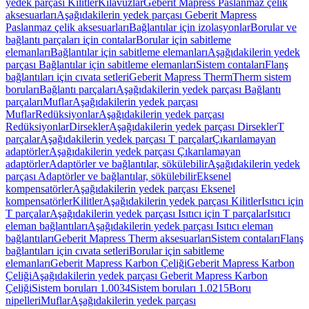
yedek parçası Kilitler
Kılavuzlar
Geberit Mapress Paslanmaz çelik
aksesuarları
Aşağıdakilerin yedek parçası Geberit Mapress
Paslanmaz çelik aksesuarları
Bağlantılar için izolasyonlar
Borular ve
bağlantı parçaları için contalar
Borular için sabitleme
elemanları
Bağlantılar için sabitleme elemanları
Aşağıdakilerin yedek
parçası Bağlantılar için sabitleme elemanları
Sistem contaları
Flanş
bağlantıları için cıvata setleri
Geberit Mapress Therm
Therm sistem
boruları
Bağlantı parçaları
Aşağıdakilerin yedek parçası Bağlantı
parçaları
Muflar
Aşağıdakilerin yedek parçası
Muflar
Redüksiyonlar
Aşağıdakilerin yedek parçası
Redüksiyonlar
Dirsekler
Aşağıdakilerin yedek parçası Dirsekler
T
parçalar
Aşağıdakilerin yedek parçası T parçalar
Çıkarılamayan
adaptörler
Aşağıdakilerin yedek parçası Çıkarılamayan
adaptörler
Adaptörler ve bağlantılar, sökülebilir
Aşağıdakilerin yedek
parçası Adaptörler ve bağlantılar, sökülebilir
Eksenel
kompensatörler
Aşağıdakilerin yedek parçası Eksenel
kompensatörler
Kilitler
Aşağıdakilerin yedek parçası Kilitler
Isıtıcı için
T parçalar
Aşağıdakilerin yedek parçası Isıtıcı için T parçalar
Isıtıcı
eleman bağlantıları
Aşağıdakilerin yedek parçası Isıtıcı eleman
bağlantıları
Geberit Mapress Therm aksesuarları
Sistem contaları
Flanş
bağlantıları için cıvata setleri
Borular için sabitleme
elemanları
Geberit Mapress Karbon Çeliği
Geberit Mapress Karbon
Çeliği
Aşağıdakilerin yedek parçası Geberit Mapress Karbon
Çeliği
Sistem boruları 1.0034
Sistem boruları 1.0215
Boru
nipelleri
Muflar
Aşağıdakilerin yedek parçası