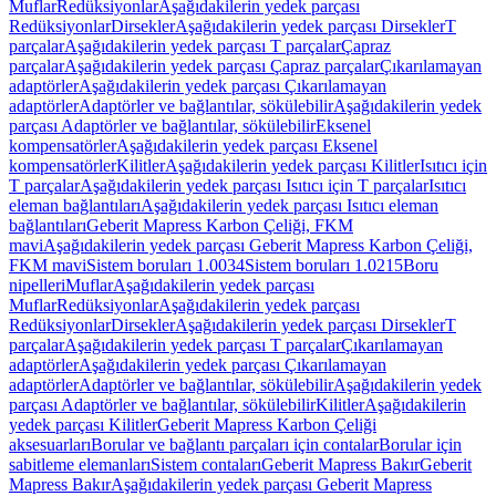
Muflar
Redüksiyonlar
Aşağıdakilerin yedek parçası
Redüksiyonlar
Dirsekler
Aşağıdakilerin yedek parçası Dirsekler
T
parçalar
Aşağıdakilerin yedek parçası T parçalar
Çapraz
parçalar
Aşağıdakilerin yedek parçası Çapraz parçalar
Çıkarılamayan
adaptörler
Aşağıdakilerin yedek parçası Çıkarılamayan
adaptörler
Adaptörler ve bağlantılar, sökülebilir
Aşağıdakilerin yedek
parçası Adaptörler ve bağlantılar, sökülebilir
Eksenel
kompensatörler
Aşağıdakilerin yedek parçası Eksenel
kompensatörler
Kilitler
Aşağıdakilerin yedek parçası Kilitler
Isıtıcı için
T parçalar
Aşağıdakilerin yedek parçası Isıtıcı için T parçalar
Isıtıcı
eleman bağlantıları
Aşağıdakilerin yedek parçası Isıtıcı eleman
bağlantıları
Geberit Mapress Karbon Çeliği, FKM
mavi
Aşağıdakilerin yedek parçası Geberit Mapress Karbon Çeliği,
FKM mavi
Sistem boruları 1.0034
Sistem boruları 1.0215
Boru
nipelleri
Muflar
Aşağıdakilerin yedek parçası
Muflar
Redüksiyonlar
Aşağıdakilerin yedek parçası
Redüksiyonlar
Dirsekler
Aşağıdakilerin yedek parçası Dirsekler
T
parçalar
Aşağıdakilerin yedek parçası T parçalar
Çıkarılamayan
adaptörler
Aşağıdakilerin yedek parçası Çıkarılamayan
adaptörler
Adaptörler ve bağlantılar, sökülebilir
Aşağıdakilerin yedek
parçası Adaptörler ve bağlantılar, sökülebilir
Kilitler
Aşağıdakilerin
yedek parçası Kilitler
Geberit Mapress Karbon Çeliği
aksesuarları
Borular ve bağlantı parçaları için contalar
Borular için
sabitleme elemanları
Sistem contaları
Geberit Mapress Bakır
Geberit
Mapress Bakır
Aşağıdakilerin yedek parçası Geberit Mapress