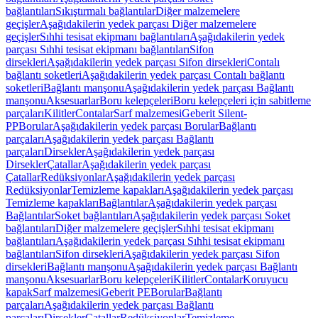
bağlantıları
Sıkıştırmalı bağlantılar
Diğer malzemelere
geçişler
Aşağıdakilerin yedek parçası Diğer malzemelere
geçişler
Sıhhi tesisat ekipmanı bağlantıları
Aşağıdakilerin yedek
parçası Sıhhi tesisat ekipmanı bağlantıları
Sifon
dirsekleri
Aşağıdakilerin yedek parçası Sifon dirsekleri
Contalı
bağlantı soketleri
Aşağıdakilerin yedek parçası Contalı bağlantı
soketleri
Bağlantı manşonu
Aşağıdakilerin yedek parçası Bağlantı
manşonu
Aksesuarlar
Boru kelepçeleri
Boru kelepçeleri için sabitleme
parçaları
Kilitler
Contalar
Sarf malzemesi
Geberit Silent-
PP
Borular
Aşağıdakilerin yedek parçası Borular
Bağlantı
parçaları
Aşağıdakilerin yedek parçası Bağlantı
parçaları
Dirsekler
Aşağıdakilerin yedek parçası
Dirsekler
Çatallar
Aşağıdakilerin yedek parçası
Çatallar
Redüksiyonlar
Aşağıdakilerin yedek parçası
Redüksiyonlar
Temizleme kapakları
Aşağıdakilerin yedek parçası
Temizleme kapakları
Bağlantılar
Aşağıdakilerin yedek parçası
Bağlantılar
Soket bağlantıları
Aşağıdakilerin yedek parçası Soket
bağlantıları
Diğer malzemelere geçişler
Sıhhi tesisat ekipmanı
bağlantıları
Aşağıdakilerin yedek parçası Sıhhi tesisat ekipmanı
bağlantıları
Sifon dirsekleri
Aşağıdakilerin yedek parçası Sifon
dirsekleri
Bağlantı manşonu
Aşağıdakilerin yedek parçası Bağlantı
manşonu
Aksesuarlar
Boru kelepçeleri
Kilitler
Contalar
Koruyucu
kapak
Sarf malzemesi
Geberit PE
Borular
Bağlantı
parçaları
Aşağıdakilerin yedek parçası Bağlantı
parçaları
Dirsekler
Çatallar
Redüksiyonlar
Temizleme