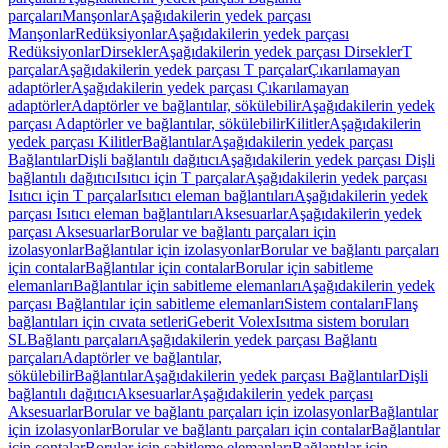
parçaları
Manşonlar
Aşağıdakilerin yedek parçası
Manşonlar
Redüksiyonlar
Aşağıdakilerin yedek parçası
Redüksiyonlar
Dirsekler
Aşağıdakilerin yedek parçası Dirsekler
T
parçalar
Aşağıdakilerin yedek parçası T parçalar
Çıkarılamayan
adaptörler
Aşağıdakilerin yedek parçası Çıkarılamayan
adaptörler
Adaptörler ve bağlantılar, sökülebilir
Aşağıdakilerin yedek
parçası Adaptörler ve bağlantılar, sökülebilir
Kilitler
Aşağıdakilerin
yedek parçası Kilitler
Bağlantılar
Aşağıdakilerin yedek parçası
Bağlantılar
Dişli bağlantılı dağıtıcı
Aşağıdakilerin yedek parçası Dişli
bağlantılı dağıtıcı
Isıtıcı için T parçalar
Aşağıdakilerin yedek parçası
Isıtıcı için T parçalar
Isıtıcı eleman bağlantıları
Aşağıdakilerin yedek
parçası Isıtıcı eleman bağlantıları
Aksesuarlar
Aşağıdakilerin yedek
parçası Aksesuarlar
Borular ve bağlantı parçaları için
izolasyonlar
Bağlantılar için izolasyonlar
Borular ve bağlantı parçaları
için contalar
Bağlantılar için contalar
Borular için sabitleme
elemanları
Bağlantılar için sabitleme elemanları
Aşağıdakilerin yedek
parçası Bağlantılar için sabitleme elemanları
Sistem contaları
Flanş
bağlantıları için cıvata setleri
Geberit Volex
Isıtma sistem boruları
SL
Bağlantı parçaları
Aşağıdakilerin yedek parçası Bağlantı
parçaları
Adaptörler ve bağlantılar,
sökülebilir
Bağlantılar
Aşağıdakilerin yedek parçası Bağlantılar
Dişli
bağlantılı dağıtıcı
Aksesuarlar
Aşağıdakilerin yedek parçası
Aksesuarlar
Borular ve bağlantı parçaları için izolasyonlar
Bağlantılar
için izolasyonlar
Borular ve bağlantı parçaları için contalar
Bağlantılar
için contalar
Borular için sabitleme elemanları
Bağlantılar için