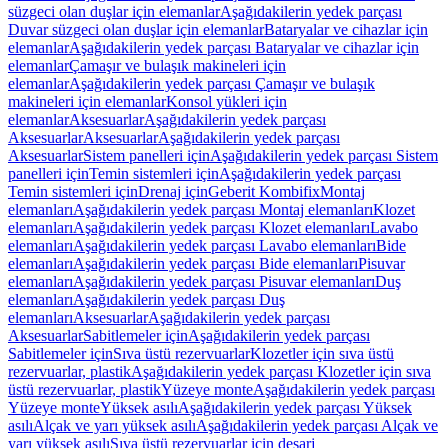
süzgeci olan duşlar için elemanlar
Aşağıdakilerin yedek parçası
Duvar süzgeci olan duşlar için elemanlar
Bataryalar ve cihazlar için
elemanlar
Aşağıdakilerin yedek parçası Bataryalar ve cihazlar için
elemanlar
Çamaşır ve bulaşık makineleri için
elemanlar
Aşağıdakilerin yedek parçası Çamaşır ve bulaşık
makineleri için elemanlar
Konsol yükleri için
elemanlar
Aksesuarlar
Aşağıdakilerin yedek parçası
Aksesuarlar
Aksesuarlar
Aşağıdakilerin yedek parçası
Aksesuarlar
Sistem panelleri için
Aşağıdakilerin yedek parçası Sistem
panelleri için
Temin sistemleri için
Aşağıdakilerin yedek parçası
Temin sistemleri için
Drenaj için
Geberit Kombifix
Montaj
elemanları
Aşağıdakilerin yedek parçası Montaj elemanları
Klozet
elemanları
Aşağıdakilerin yedek parçası Klozet elemanları
Lavabo
elemanları
Aşağıdakilerin yedek parçası Lavabo elemanları
Bide
elemanları
Aşağıdakilerin yedek parçası Bide elemanları
Pisuvar
elemanları
Aşağıdakilerin yedek parçası Pisuvar elemanları
Duş
elemanları
Aşağıdakilerin yedek parçası Duş
elemanları
Aksesuarlar
Aşağıdakilerin yedek parçası
Aksesuarlar
Sabitlemeler için
Aşağıdakilerin yedek parçası
Sabitlemeler için
Sıva üstü rezervuarlar
Klozetler için sıva üstü
rezervuarlar, plastik
Aşağıdakilerin yedek parçası Klozetler için sıva
üstü rezervuarlar, plastik
Yüzeye monte
Aşağıdakilerin yedek parçası
Yüzeye monte
Yüksek asılı
Aşağıdakilerin yedek parçası Yüksek
asılı
Alçak ve yarı yüksek asılı
Aşağıdakilerin yedek parçası Alçak ve
yarı yüksek asılı
Sıva üstü rezervuarlar için deşarj