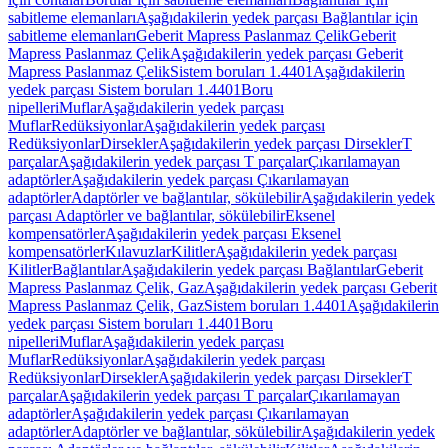
sabitleme elemanları
Aşağıdakilerin yedek parçası Bağlantılar için
sabitleme elemanları
Geberit Mapress Paslanmaz Çelik
Geberit
Mapress Paslanmaz Çelik
Aşağıdakilerin yedek parçası Geberit
Mapress Paslanmaz Çelik
Sistem boruları 1.4401
Aşağıdakilerin
yedek parçası Sistem boruları 1.4401
Boru
nipelleri
Muflar
Aşağıdakilerin yedek parçası
Muflar
Redüksiyonlar
Aşağıdakilerin yedek parçası
Redüksiyonlar
Dirsekler
Aşağıdakilerin yedek parçası Dirsekler
T
parçalar
Aşağıdakilerin yedek parçası T parçalar
Çıkarılamayan
adaptörler
Aşağıdakilerin yedek parçası Çıkarılamayan
adaptörler
Adaptörler ve bağlantılar, sökülebilir
Aşağıdakilerin yedek
parçası Adaptörler ve bağlantılar, sökülebilir
Eksenel
kompensatörler
Aşağıdakilerin yedek parçası Eksenel
kompensatörler
Kılavuzlar
Kilitler
Aşağıdakilerin yedek parçası
Kilitler
Bağlantılar
Aşağıdakilerin yedek parçası Bağlantılar
Geberit
Mapress Paslanmaz Çelik, Gaz
Aşağıdakilerin yedek parçası Geberit
Mapress Paslanmaz Çelik, Gaz
Sistem boruları 1.4401
Aşağıdakilerin
yedek parçası Sistem boruları 1.4401
Boru
nipelleri
Muflar
Aşağıdakilerin yedek parçası
Muflar
Redüksiyonlar
Aşağıdakilerin yedek parçası
Redüksiyonlar
Dirsekler
Aşağıdakilerin yedek parçası Dirsekler
T
parçalar
Aşağıdakilerin yedek parçası T parçalar
Çıkarılamayan
adaptörler
Aşağıdakilerin yedek parçası Çıkarılamayan
adaptörler
Adaptörler ve bağlantılar, sökülebilir
Aşağıdakilerin yedek