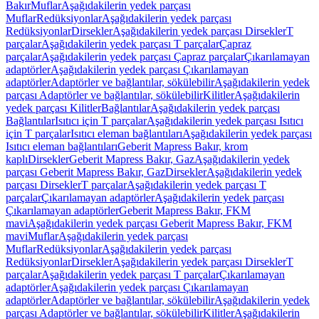
Bakır
Muflar
Aşağıdakilerin yedek parçası
Muflar
Redüksiyonlar
Aşağıdakilerin yedek parçası
Redüksiyonlar
Dirsekler
Aşağıdakilerin yedek parçası Dirsekler
T
parçalar
Aşağıdakilerin yedek parçası T parçalar
Çapraz
parçalar
Aşağıdakilerin yedek parçası Çapraz parçalar
Çıkarılamayan
adaptörler
Aşağıdakilerin yedek parçası Çıkarılamayan
adaptörler
Adaptörler ve bağlantılar, sökülebilir
Aşağıdakilerin yedek
parçası Adaptörler ve bağlantılar, sökülebilir
Kilitler
Aşağıdakilerin
yedek parçası Kilitler
Bağlantılar
Aşağıdakilerin yedek parçası
Bağlantılar
Isıtıcı için T parçalar
Aşağıdakilerin yedek parçası Isıtıcı
için T parçalar
Isıtıcı eleman bağlantıları
Aşağıdakilerin yedek parçası
Isıtıcı eleman bağlantıları
Geberit Mapress Bakır, krom
kaplı
Dirsekler
Geberit Mapress Bakır, Gaz
Aşağıdakilerin yedek
parçası Geberit Mapress Bakır, Gaz
Dirsekler
Aşağıdakilerin yedek
parçası Dirsekler
T parçalar
Aşağıdakilerin yedek parçası T
parçalar
Çıkarılamayan adaptörler
Aşağıdakilerin yedek parçası
Çıkarılamayan adaptörler
Geberit Mapress Bakır, FKM
mavi
Aşağıdakilerin yedek parçası Geberit Mapress Bakır, FKM
mavi
Muflar
Aşağıdakilerin yedek parçası
Muflar
Redüksiyonlar
Aşağıdakilerin yedek parçası
Redüksiyonlar
Dirsekler
Aşağıdakilerin yedek parçası Dirsekler
T
parçalar
Aşağıdakilerin yedek parçası T parçalar
Çıkarılamayan
adaptörler
Aşağıdakilerin yedek parçası Çıkarılamayan
adaptörler
Adaptörler ve bağlantılar, sökülebilir
Aşağıdakilerin yedek
parçası Adaptörler ve bağlantılar, sökülebilir
Kilitler
Aşağıdakilerin