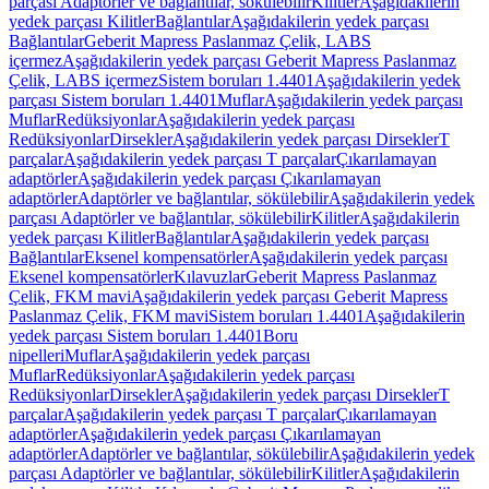
parçası Adaptörler ve bağlantılar, sökülebilir
Kilitler
Aşağıdakilerin
yedek parçası Kilitler
Bağlantılar
Aşağıdakilerin yedek parçası
Bağlantılar
Geberit Mapress Paslanmaz Çelik, LABS
içermez
Aşağıdakilerin yedek parçası Geberit Mapress Paslanmaz
Çelik, LABS içermez
Sistem boruları 1.4401
Aşağıdakilerin yedek
parçası Sistem boruları 1.4401
Muflar
Aşağıdakilerin yedek parçası
Muflar
Redüksiyonlar
Aşağıdakilerin yedek parçası
Redüksiyonlar
Dirsekler
Aşağıdakilerin yedek parçası Dirsekler
T
parçalar
Aşağıdakilerin yedek parçası T parçalar
Çıkarılamayan
adaptörler
Aşağıdakilerin yedek parçası Çıkarılamayan
adaptörler
Adaptörler ve bağlantılar, sökülebilir
Aşağıdakilerin yedek
parçası Adaptörler ve bağlantılar, sökülebilir
Kilitler
Aşağıdakilerin
yedek parçası Kilitler
Bağlantılar
Aşağıdakilerin yedek parçası
Bağlantılar
Eksenel kompensatörler
Aşağıdakilerin yedek parçası
Eksenel kompensatörler
Kılavuzlar
Geberit Mapress Paslanmaz
Çelik, FKM mavi
Aşağıdakilerin yedek parçası Geberit Mapress
Paslanmaz Çelik, FKM mavi
Sistem boruları 1.4401
Aşağıdakilerin
yedek parçası Sistem boruları 1.4401
Boru
nipelleri
Muflar
Aşağıdakilerin yedek parçası
Muflar
Redüksiyonlar
Aşağıdakilerin yedek parçası
Redüksiyonlar
Dirsekler
Aşağıdakilerin yedek parçası Dirsekler
T
parçalar
Aşağıdakilerin yedek parçası T parçalar
Çıkarılamayan
adaptörler
Aşağıdakilerin yedek parçası Çıkarılamayan
adaptörler
Adaptörler ve bağlantılar, sökülebilir
Aşağıdakilerin yedek
parçası Adaptörler ve bağlantılar, sökülebilir
Kilitler
Aşağıdakilerin