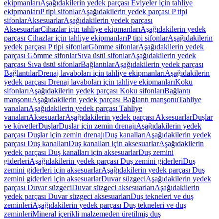
ekipmanları
Aşağıdakilerin yedek parçası Eviyeler için tahliye
ekipmanları
P tipi sifonlar
Aşağıdakilerin yedek parçası P tipi
sifonlar
Aksesuarlar
Aşağıdakilerin yedek parçası
Aksesuarlar
Cihazlar için tahliye ekipmanları
Aşağıdakilerin yedek
parçası Cihazlar için tahliye ekipmanları
P tipi sifonlar
Aşağıdakilerin
yedek parçası P tipi sifonlar
Gömme sifonlar
Aşağıdakilerin yedek
parçası Gömme sifonlar
Sıva üstü sifonlar
Aşağıdakilerin yedek
parçası Sıva üstü sifonlar
Bağlantılar
Aşağıdakilerin yedek parçası
Bağlantılar
Drenaj lavaboları için tahliye ekipmanları
Aşağıdakilerin
yedek parçası Drenaj lavaboları için tahliye ekipmanları
Koku
sifonları
Aşağıdakilerin yedek parçası Koku sifonları
Bağlantı
manşonu
Aşağıdakilerin yedek parçası Bağlantı manşonu
Tahliye
vanaları
Aşağıdakilerin yedek parçası Tahliye
vanaları
Aksesuarlar
Aşağıdakilerin yedek parçası Aksesuarlar
Duşlar
ve küvetler
Duşlar
Duşlar için zemin drenajı
Aşağıdakilerin yedek
parçası Duşlar için zemin drenajı
Duş kanalları
Aşağıdakilerin yedek
parçası Duş kanalları
Duş kanalları için aksesuarlar
Aşağıdakilerin
yedek parçası Duş kanalları için aksesuarlar
Duş zemini
giderleri
Aşağıdakilerin yedek parçası Duş zemini giderleri
Duş
zemini giderleri için aksesuarlar
Aşağıdakilerin yedek parçası Duş
zemini giderleri için aksesuarlar
Duvar süzgeci
Aşağıdakilerin yedek
parçası Duvar süzgeci
Duvar süzgeci aksesuarları
Aşağıdakilerin
yedek parçası Duvar süzgeci aksesuarları
Duş tekneleri ve duş
zeminleri
Aşağıdakilerin yedek parçası Duş tekneleri ve duş
zeminleri
Mineral içerikli malzemeden üretilmiş duş