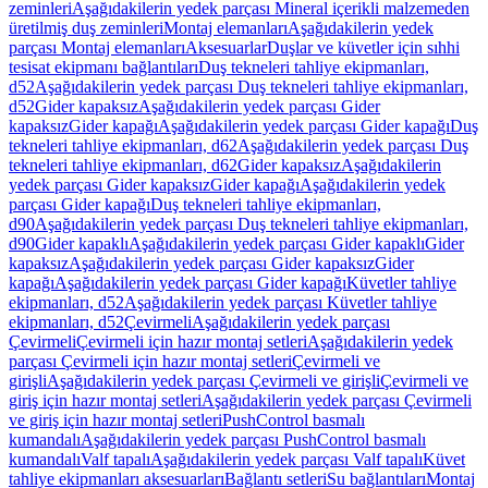
zeminleri
Aşağıdakilerin yedek parçası Mineral içerikli malzemeden
üretilmiş duş zeminleri
Montaj elemanları
Aşağıdakilerin yedek
parçası Montaj elemanları
Aksesuarlar
Duşlar ve küvetler için sıhhi
tesisat ekipmanı bağlantıları
Duş tekneleri tahliye ekipmanları,
d52
Aşağıdakilerin yedek parçası Duş tekneleri tahliye ekipmanları,
d52
Gider kapaksız
Aşağıdakilerin yedek parçası Gider
kapaksız
Gider kapağı
Aşağıdakilerin yedek parçası Gider kapağı
Duş
tekneleri tahliye ekipmanları, d62
Aşağıdakilerin yedek parçası Duş
tekneleri tahliye ekipmanları, d62
Gider kapaksız
Aşağıdakilerin
yedek parçası Gider kapaksız
Gider kapağı
Aşağıdakilerin yedek
parçası Gider kapağı
Duş tekneleri tahliye ekipmanları,
d90
Aşağıdakilerin yedek parçası Duş tekneleri tahliye ekipmanları,
d90
Gider kapaklı
Aşağıdakilerin yedek parçası Gider kapaklı
Gider
kapaksız
Aşağıdakilerin yedek parçası Gider kapaksız
Gider
kapağı
Aşağıdakilerin yedek parçası Gider kapağı
Küvetler tahliye
ekipmanları, d52
Aşağıdakilerin yedek parçası Küvetler tahliye
ekipmanları, d52
Çevirmeli
Aşağıdakilerin yedek parçası
Çevirmeli
Çevirmeli için hazır montaj setleri
Aşağıdakilerin yedek
parçası Çevirmeli için hazır montaj setleri
Çevirmeli ve
girişli
Aşağıdakilerin yedek parçası Çevirmeli ve girişli
Çevirmeli ve
giriş için hazır montaj setleri
Aşağıdakilerin yedek parçası Çevirmeli
ve giriş için hazır montaj setleri
PushControl basmalı
kumandalı
Aşağıdakilerin yedek parçası PushControl basmalı
kumandalı
Valf tapalı
Aşağıdakilerin yedek parçası Valf tapalı
Küvet
tahliye ekipmanları aksesuarları
Bağlantı setleri
Su bağlantıları
Montaj