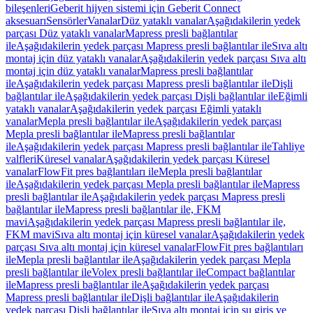
bileşenleri
Geberit hijyen sistemi için Geberit Connect
aksesuarı
Sensörler
Vanalar
Düz yataklı vanalar
Aşağıdakilerin yedek
parçası Düz yataklı vanalar
Mapress presli bağlantılar
ile
Aşağıdakilerin yedek parçası Mapress presli bağlantılar ile
Sıva altı
montaj için düz yataklı vanalar
Aşağıdakilerin yedek parçası Sıva altı
montaj için düz yataklı vanalar
Mapress presli bağlantılar
ile
Aşağıdakilerin yedek parçası Mapress presli bağlantılar ile
Dişli
bağlantılar ile
Aşağıdakilerin yedek parçası Dişli bağlantılar ile
Eğimli
yataklı vanalar
Aşağıdakilerin yedek parçası Eğimli yataklı
vanalar
Mepla presli bağlantılar ile
Aşağıdakilerin yedek parçası
Mepla presli bağlantılar ile
Mapress presli bağlantılar
ile
Aşağıdakilerin yedek parçası Mapress presli bağlantılar ile
Tahliye
valfleri
Küresel vanalar
Aşağıdakilerin yedek parçası Küresel
vanalar
FlowFit pres bağlantıları ile
Mepla presli bağlantılar
ile
Aşağıdakilerin yedek parçası Mepla presli bağlantılar ile
Mapress
presli bağlantılar ile
Aşağıdakilerin yedek parçası Mapress presli
bağlantılar ile
Mapress presli bağlantılar ile, FKM
mavi
Aşağıdakilerin yedek parçası Mapress presli bağlantılar ile,
FKM mavi
Sıva altı montaj için küresel vanalar
Aşağıdakilerin yedek
parçası Sıva altı montaj için küresel vanalar
FlowFit pres bağlantıları
ile
Mepla presli bağlantılar ile
Aşağıdakilerin yedek parçası Mepla
presli bağlantılar ile
Volex presli bağlantılar ile
Compact bağlantılar
ile
Mapress presli bağlantılar ile
Aşağıdakilerin yedek parçası
Mapress presli bağlantılar ile
Dişli bağlantılar ile
Aşağıdakilerin
yedek parçası Dişli bağlantılar ile
Sıva altı montaj için su giriş ve