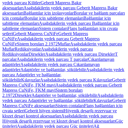
yedek parçası Kilitler
Geberit Mapress Bakır
aksesuarları
Aşağıdakilerin yedek parçası Geberit Mapress Bakır
aksesuarları
Bağlantılar için izolasyonlar
Borular ve bağlantı parçaları
için contalar
Borular için sabitleme elemanları
Bağlantılar için
sabitleme elemanları
Aşağıdakilerin yedek parçası Bağlantılar için
sabitleme elemanları
Sistem contaları
Flanş bağlantıları için cıvata
setleri
Geberit Mapress CuNiFe
Geberit Mapress
CuNiFe
Aşağıdakilerin yedek parçası Geberit Mapress
CuNiFe
Sistem boruları 2.1972
Muflar
Aşağıdakilerin yedek parçası
Muflar
Redüksiyonlar
Aşağıdakilerin yedek parçası
Redüksiyonlar
Dirsekler
Aşağıdakilerin yedek parçası Dirsekler
T
parçalar
Aşağıdakilerin yedek parçası T parçalar
Çıkarılamayan
adaptörler
Aşağıdakilerin yedek parçası Çıkarılamayan
adaptörler
Adaptörler ve bağlantılar, sökülebilir
Aşağıdakilerin yedek
parçası Adaptörler ve bağlantılar,
sökülebilir
Kılavuzlar
Aşağıdakilerin yedek parçası Kılavuzlar
Geberit
Mapress CuNiFe, FKM mavi
Aşağıdakilerin yedek parçası Geberit
Mapress CuNiFe, FKM mavi
Sistem boruları
2.1972
Dirsekler
Adaptörler ve bağlantılar, sökülebilir
Aşağıdakilerin
yedek parçası Adaptörler ve bağlantılar, sökülebilir
Kılavuzlar
Geberit
Mapress CuNiFe aksesuarları
Sistem contaları
Flanş bağlantıları için
cıvata setleri
Geberit hijyen sistemi
Hijyenik deşarjlı rezervuar ve
klozet deşarj kontrol aksesuarları
Aşağıdakilerin yedek parçası
Hijyenik deşarjlı rezervuar ve klozet deşarj kontrol aksesuarları
Güç
üniteleri
Aşağıdakilerin yedek parçası Güç üniteleri
Ağ