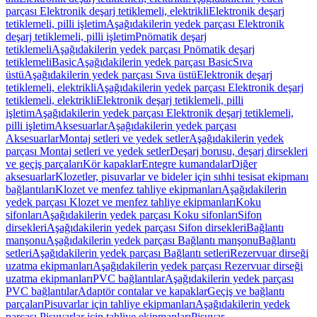
parçası Elektronik deşarj tetiklemeli, elektrikli
Elektronik deşarj
tetiklemeli, pilli işletim
Aşağıdakilerin yedek parçası Elektronik
deşarj tetiklemeli, pilli işletim
Pnömatik deşarj
tetiklemeli
Aşağıdakilerin yedek parçası Pnömatik deşarj
tetiklemeli
Basic
Aşağıdakilerin yedek parçası Basic
Sıva
üstü
Aşağıdakilerin yedek parçası Sıva üstü
Elektronik deşarj
tetiklemeli, elektrikli
Aşağıdakilerin yedek parçası Elektronik deşarj
tetiklemeli, elektrikli
Elektronik deşarj tetiklemeli, pilli
işletim
Aşağıdakilerin yedek parçası Elektronik deşarj tetiklemeli,
pilli işletim
Aksesuarlar
Aşağıdakilerin yedek parçası
Aksesuarlar
Montaj setleri ve yedek setler
Aşağıdakilerin yedek
parçası Montaj setleri ve yedek setler
Deşarj borusu, deşarj dirsekleri
ve geçiş parçaları
Kör kapaklar
Entegre kumandalar
Diğer
aksesuarlar
Klozetler, pisuvarlar ve bideler için sıhhi tesisat ekipmanı
bağlantıları
Klozet ve menfez tahliye ekipmanları
Aşağıdakilerin
yedek parçası Klozet ve menfez tahliye ekipmanları
Koku
sifonları
Aşağıdakilerin yedek parçası Koku sifonları
Sifon
dirsekleri
Aşağıdakilerin yedek parçası Sifon dirsekleri
Bağlantı
manşonu
Aşağıdakilerin yedek parçası Bağlantı manşonu
Bağlantı
setleri
Aşağıdakilerin yedek parçası Bağlantı setleri
Rezervuar dirseği
uzatma ekipmanları
Aşağıdakilerin yedek parçası Rezervuar dirseği
uzatma ekipmanları
PVC bağlantılar
Aşağıdakilerin yedek parçası
PVC bağlantılar
Adaptör contalar ve kapaklar
Geçiş ve bağlantı
parçaları
Pisuvarlar için tahliye ekipmanları
Aşağıdakilerin yedek
parçası Pisuvarlar için tahliye ekipmanları
Pisuvar