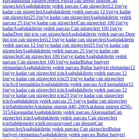
Havalandırma valfleri
Geberit Pluvia çatı drenaj sistemi
Çatı
süzgeçleri
Aşağıdakilerin yedek parçası Çatı süzgeçleri
12 l/sn'ye
kadar çatı süzgeçleri
Aşağıdakilerin yedek parçası 12 l/sn'ye kadar
çatı süzgeçleri
25 l/sn'ye kadar çatı süzgeçleri
Aşağıdakilerin yedek
parçası 25 l/sn'ye kadar çatı süzgeçleri
Çatı süzgeçleri 100 l/sn'ye
kadar
Aşağıdakilerin yedek parçası Çatı süzgeçleri 100 l/sn'ye
kadar
Dere tipi için çatı süzgeçleri
Aşağıdakilerin yedek parçası Dere
tipi için çatı süzgeçleri
12 l/sn'ye kadar çatı süzgeçleri
Aşağıdakilerin
yedek parçası 12 l/sn'ye kadar çatı süzgeçleri
25 l/sn'ye kadar çatı
süzgeçleri
Aşağıdakilerin yedek parçası 25 l/sn'ye kadar çatı
süzgeçleri
Çatı süzgeçleri 100 l/sn'ye kadar
Aşağıdakilerin yedek
parçası Çatı süzgeçleri 100 l/sn'ye kadar
Buhar bariyeri
elemanları
Aşağıdakilerin yedek parçası Buhar bariyeri elemanları
12
l/sn'ye kadar çatı süzgeçleri için
Aşağıdakilerin yedek parçası 12
l/sn'ye kadar çatı süzgeçleri için
25 l/sn'ye kadar çatı süzgeçleri
için
Acil taşmalıklar
Aşağıdakilerin yedek parçası Acil taşmalıklar
12
l/sn'ye kadar çatı süzgeçleri için
Aşağıdakilerin yedek parçası 12
l/sn'ye kadar çatı süzgeçleri için
25 l/sn'ye kadar çatı süzgeçleri
için
Aşağıdakilerin yedek parçası 25 l/sn'ye kadar çatı süzgeçleri
için
Sabitlemeler
Askılama sistemi d40–200
Askılama sistemi d250–
315
Aksesuarlar
Aşağıdakilerin yedek parçası Aksesuarlar
Çatı
süzgeçleri için
Aşağıdakilerin yedek parçası Çatı süzgeçleri
için
Sabitlemeler için
Konvansiyonel çatı drenajı
Çatı
süzgeçleri
Aşağıdakilerin yedek parçası Çatı süzgeçleri
Buhar
bariyeri elemanları
Aşağıdakilerin yedek parçası Buhar bariyeri