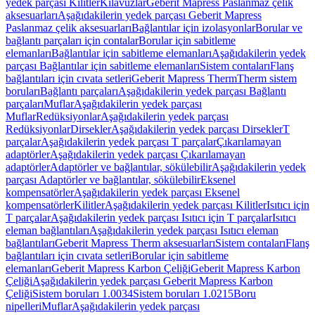
yedek parçası Kilitler
Kılavuzlar
Geberit Mapress Paslanmaz çelik
aksesuarları
Aşağıdakilerin yedek parçası Geberit Mapress
Paslanmaz çelik aksesuarları
Bağlantılar için izolasyonlar
Borular ve
bağlantı parçaları için contalar
Borular için sabitleme
elemanları
Bağlantılar için sabitleme elemanları
Aşağıdakilerin yedek
parçası Bağlantılar için sabitleme elemanları
Sistem contaları
Flanş
bağlantıları için cıvata setleri
Geberit Mapress Therm
Therm sistem
boruları
Bağlantı parçaları
Aşağıdakilerin yedek parçası Bağlantı
parçaları
Muflar
Aşağıdakilerin yedek parçası
Muflar
Redüksiyonlar
Aşağıdakilerin yedek parçası
Redüksiyonlar
Dirsekler
Aşağıdakilerin yedek parçası Dirsekler
T
parçalar
Aşağıdakilerin yedek parçası T parçalar
Çıkarılamayan
adaptörler
Aşağıdakilerin yedek parçası Çıkarılamayan
adaptörler
Adaptörler ve bağlantılar, sökülebilir
Aşağıdakilerin yedek
parçası Adaptörler ve bağlantılar, sökülebilir
Eksenel
kompensatörler
Aşağıdakilerin yedek parçası Eksenel
kompensatörler
Kilitler
Aşağıdakilerin yedek parçası Kilitler
Isıtıcı için
T parçalar
Aşağıdakilerin yedek parçası Isıtıcı için T parçalar
Isıtıcı
eleman bağlantıları
Aşağıdakilerin yedek parçası Isıtıcı eleman
bağlantıları
Geberit Mapress Therm aksesuarları
Sistem contaları
Flanş
bağlantıları için cıvata setleri
Borular için sabitleme
elemanları
Geberit Mapress Karbon Çeliği
Geberit Mapress Karbon
Çeliği
Aşağıdakilerin yedek parçası Geberit Mapress Karbon
Çeliği
Sistem boruları 1.0034
Sistem boruları 1.0215
Boru
nipelleri
Muflar
Aşağıdakilerin yedek parçası