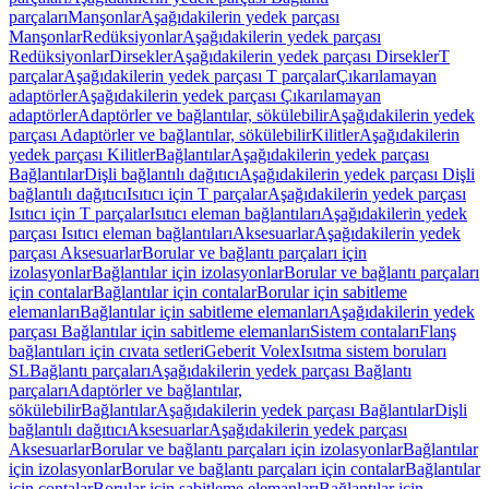
parçaları
Manşonlar
Aşağıdakilerin yedek parçası
Manşonlar
Redüksiyonlar
Aşağıdakilerin yedek parçası
Redüksiyonlar
Dirsekler
Aşağıdakilerin yedek parçası Dirsekler
T
parçalar
Aşağıdakilerin yedek parçası T parçalar
Çıkarılamayan
adaptörler
Aşağıdakilerin yedek parçası Çıkarılamayan
adaptörler
Adaptörler ve bağlantılar, sökülebilir
Aşağıdakilerin yedek
parçası Adaptörler ve bağlantılar, sökülebilir
Kilitler
Aşağıdakilerin
yedek parçası Kilitler
Bağlantılar
Aşağıdakilerin yedek parçası
Bağlantılar
Dişli bağlantılı dağıtıcı
Aşağıdakilerin yedek parçası Dişli
bağlantılı dağıtıcı
Isıtıcı için T parçalar
Aşağıdakilerin yedek parçası
Isıtıcı için T parçalar
Isıtıcı eleman bağlantıları
Aşağıdakilerin yedek
parçası Isıtıcı eleman bağlantıları
Aksesuarlar
Aşağıdakilerin yedek
parçası Aksesuarlar
Borular ve bağlantı parçaları için
izolasyonlar
Bağlantılar için izolasyonlar
Borular ve bağlantı parçaları
için contalar
Bağlantılar için contalar
Borular için sabitleme
elemanları
Bağlantılar için sabitleme elemanları
Aşağıdakilerin yedek
parçası Bağlantılar için sabitleme elemanları
Sistem contaları
Flanş
bağlantıları için cıvata setleri
Geberit Volex
Isıtma sistem boruları
SL
Bağlantı parçaları
Aşağıdakilerin yedek parçası Bağlantı
parçaları
Adaptörler ve bağlantılar,
sökülebilir
Bağlantılar
Aşağıdakilerin yedek parçası Bağlantılar
Dişli
bağlantılı dağıtıcı
Aksesuarlar
Aşağıdakilerin yedek parçası
Aksesuarlar
Borular ve bağlantı parçaları için izolasyonlar
Bağlantılar
için izolasyonlar
Borular ve bağlantı parçaları için contalar
Bağlantılar
için contalar
Borular için sabitleme elemanları
Bağlantılar için