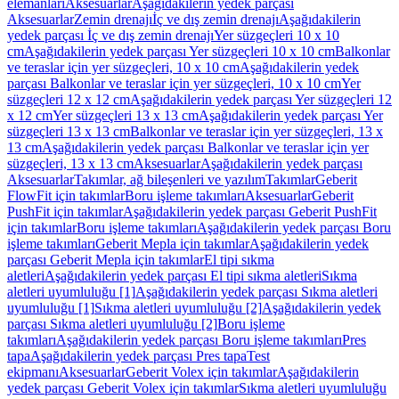
elemanları
Aksesuarlar
Aşağıdakilerin yedek parçası
Aksesuarlar
Zemin drenajı
İç ve dış zemin drenajı
Aşağıdakilerin
yedek parçası İç ve dış zemin drenajı
Yer süzgeçleri 10 x 10
cm
Aşağıdakilerin yedek parçası Yer süzgeçleri 10 x 10 cm
Balkonlar
ve teraslar için yer süzgeçleri, 10 x 10 cm
Aşağıdakilerin yedek
parçası Balkonlar ve teraslar için yer süzgeçleri, 10 x 10 cm
Yer
süzgeçleri 12 x 12 cm
Aşağıdakilerin yedek parçası Yer süzgeçleri 12
x 12 cm
Yer süzgeçleri 13 x 13 cm
Aşağıdakilerin yedek parçası Yer
süzgeçleri 13 x 13 cm
Balkonlar ve teraslar için yer süzgeçleri, 13 x
13 cm
Aşağıdakilerin yedek parçası Balkonlar ve teraslar için yer
süzgeçleri, 13 x 13 cm
Aksesuarlar
Aşağıdakilerin yedek parçası
Aksesuarlar
Takımlar, ağ bileşenleri ve yazılım
Takımlar
Geberit
FlowFit için takımlar
Boru işleme takımları
Aksesuarlar
Geberit
PushFit için takımlar
Aşağıdakilerin yedek parçası Geberit PushFit
için takımlar
Boru işleme takımları
Aşağıdakilerin yedek parçası Boru
işleme takımları
Geberit Mepla için takımlar
Aşağıdakilerin yedek
parçası Geberit Mepla için takımlar
El tipi sıkma
aletleri
Aşağıdakilerin yedek parçası El tipi sıkma aletleri
Sıkma
aletleri uyumluluğu [1]
Aşağıdakilerin yedek parçası Sıkma aletleri
uyumluluğu [1]
Sıkma aletleri uyumluluğu [2]
Aşağıdakilerin yedek
parçası Sıkma aletleri uyumluluğu [2]
Boru işleme
takımları
Aşağıdakilerin yedek parçası Boru işleme takımları
Pres
tapa
Aşağıdakilerin yedek parçası Pres tapa
Test
ekipmanı
Aksesuarlar
Geberit Volex için takımlar
Aşağıdakilerin
yedek parçası Geberit Volex için takımlar
Sıkma aletleri uyumluluğu