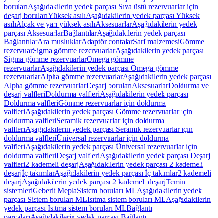
boruları
Aşağıdakilerin yedek parçası Sıva üstü rezervuarlar için
deşarj boruları
Yüksek asılı
Aşağıdakilerin yedek parçası Yüksek
asılı
Alçak ve yarı yüksek asılı
Aksesuarlar
Aşağıdakilerin yedek
parçası Aksesuarlar
Bağlantılar
Aşağıdakilerin yedek parçası
Bağlantılar
Ara musluklar
Adaptör contalar
Sarf malzemesi
Gömme
rezervuar
Sigma gömme rezervuarlar
Aşağıdakilerin yedek parçası
Sigma gömme rezervuarlar
Omega gömme
rezervuarlar
Aşağıdakilerin yedek parçası Omega gömme
rezervuarlar
Alpha gömme rezervuarlar
Aşağıdakilerin yedek parçası
Alpha gömme rezervuarlar
Deşarj boruları
Aksesuarlar
Doldurma ve
deşarj valfleri
Doldurma valfleri
Aşağıdakilerin yedek parçası
Doldurma valfleri
Gömme rezervuarlar için doldurma
valfleri
Aşağıdakilerin yedek parçası Gömme rezervuarlar için
doldurma valfleri
Seramik rezervuarlar için doldurma
valfleri
Aşağıdakilerin yedek parçası Seramik rezervuarlar için
doldurma valfleri
Üniversal rezervuarlar için doldurma
valfleri
Aşağıdakilerin yedek parçası Üniversal rezervuarlar için
doldurma valfleri
Deşarj valfleri
Aşağıdakilerin yedek parçası Deşarj
valfleri
2 kademeli deşarj
Aşağıdakilerin yedek parçası 2 kademeli
deşarj
İç takımlar
Aşağıdakilerin yedek parçası İç takımlar
2 kademeli
deşarj
Aşağıdakilerin yedek parçası 2 kademeli deşarj
Temin
sistemleri
Geberit Mepla
Sistem boruları ML
Aşağıdakilerin yedek
parçası Sistem boruları ML
Isıtma sistem boruları ML
Aşağıdakilerin
yedek parçası Isıtma sistem boruları ML
Bağlantı
parçaları
Aşağıdakilerin yedek parçası Bağlantı