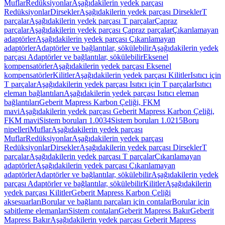
Muflar
Redüksiyonlar
Aşağıdakilerin yedek parçası
Redüksiyonlar
Dirsekler
Aşağıdakilerin yedek parçası Dirsekler
T
parçalar
Aşağıdakilerin yedek parçası T parçalar
Çapraz
parçalar
Aşağıdakilerin yedek parçası Çapraz parçalar
Çıkarılamayan
adaptörler
Aşağıdakilerin yedek parçası Çıkarılamayan
adaptörler
Adaptörler ve bağlantılar, sökülebilir
Aşağıdakilerin yedek
parçası Adaptörler ve bağlantılar, sökülebilir
Eksenel
kompensatörler
Aşağıdakilerin yedek parçası Eksenel
kompensatörler
Kilitler
Aşağıdakilerin yedek parçası Kilitler
Isıtıcı için
T parçalar
Aşağıdakilerin yedek parçası Isıtıcı için T parçalar
Isıtıcı
eleman bağlantıları
Aşağıdakilerin yedek parçası Isıtıcı eleman
bağlantıları
Geberit Mapress Karbon Çeliği, FKM
mavi
Aşağıdakilerin yedek parçası Geberit Mapress Karbon Çeliği,
FKM mavi
Sistem boruları 1.0034
Sistem boruları 1.0215
Boru
nipelleri
Muflar
Aşağıdakilerin yedek parçası
Muflar
Redüksiyonlar
Aşağıdakilerin yedek parçası
Redüksiyonlar
Dirsekler
Aşağıdakilerin yedek parçası Dirsekler
T
parçalar
Aşağıdakilerin yedek parçası T parçalar
Çıkarılamayan
adaptörler
Aşağıdakilerin yedek parçası Çıkarılamayan
adaptörler
Adaptörler ve bağlantılar, sökülebilir
Aşağıdakilerin yedek
parçası Adaptörler ve bağlantılar, sökülebilir
Kilitler
Aşağıdakilerin
yedek parçası Kilitler
Geberit Mapress Karbon Çeliği
aksesuarları
Borular ve bağlantı parçaları için contalar
Borular için
sabitleme elemanları
Sistem contaları
Geberit Mapress Bakır
Geberit
Mapress Bakır
Aşağıdakilerin yedek parçası Geberit Mapress