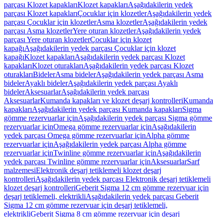
parçası Klozet kapakları
Klozet kapakları
Aşağıdakilerin yedek
parçası Klozet kapakları
Çocuklar için klozetler
Aşağıdakilerin yedek
parçası Çocuklar için klozetler
Asma klozetler
Aşağıdakilerin yedek
parçası Asma klozetler
Yere oturan klozetler
Aşağıdakilerin yedek
parçası Yere oturan klozetler
Çocuklar için klozet
kapağı
Aşağıdakilerin yedek parçası Çocuklar için klozet
kapağı
Klozet kapakları
Aşağıdakilerin yedek parçası Klozet
kapakları
Klozet oturakları
Aşağıdakilerin yedek parçası Klozet
oturakları
Bideler
Asma bideler
Aşağıdakilerin yedek parçası Asma
bideler
Ayaklı bideler
Aşağıdakilerin yedek parçası Ayaklı
bideler
Aksesuarlar
Aşağıdakilerin yedek parçası
Aksesuarlar
Kumanda kapakları ve klozet deşarj kontrolleri
Kumanda
kapakları
Aşağıdakilerin yedek parçası Kumanda kapakları
Sigma
gömme rezervuarlar için
Aşağıdakilerin yedek parçası Sigma gömme
rezervuarlar için
Omega gömme rezervuarlar için
Aşağıdakilerin
yedek parçası Omega gömme rezervuarlar için
Alpha gömme
rezervuarlar için
Aşağıdakilerin yedek parçası Alpha gömme
rezervuarlar için
Twinline gömme rezervuarlar için
Aşağıdakilerin
yedek parçası Twinline gömme rezervuarlar için
Aksesuarlar
Sarf
malzemesi
Elektronik deşarj tetiklemeli klozet deşarj
kontrolleri
Aşağıdakilerin yedek parçası Elektronik deşarj tetiklemeli
klozet deşarj kontrolleri
Geberit Sigma 12 cm gömme rezervuar için
deşarj tetiklemeli, elektrikli
Aşağıdakilerin yedek parçası Geberit
Sigma 12 cm gömme rezervuar için deşarj tetiklemeli,
elektrikli
Geberit Sigma 8 cm gömme rezervuar için deşarj