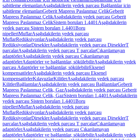
sabitleme elemanları
Aşağıdakilerin yedek parçası Bağlantılar için
sabitleme elemanları
Geberit Mapress Paslanmaz Çelik
Geberit
Mapress Paslanmaz Çelik
Aşağıdakilerin yedek parçası Geberit
Mapress Paslanmaz Çelik
Sistem boruları 1.4401
Aşağıdakilerin
yedek parçası Sistem boruları 1.4401
Boru
nipelleri
Muflar
Aşağıdakilerin yedek parçası
Muflar
Redüksiyonlar
Aşağıdakilerin yedek parçası
Redüksiyonlar
Dirsekler
Aşağıdakilerin yedek parçası Dirsekler
T
parçalar
Aşağıdakilerin yedek parçası T parçalar
Çıkarılamayan
adaptörler
Aşağıdakilerin yedek parçası Çıkarılamayan
adaptörler
Adaptörler ve bağlantılar, sökülebilir
Aşağıdakilerin yedek
parçası Adaptörler ve bağlantılar, sökülebilir
Eksenel
kompensatörler
Aşağıdakilerin yedek parçası Eksenel
kompensatörler
Kılavuzlar
Kilitler
Aşağıdakilerin yedek parçası
Kilitler
Bağlantılar
Aşağıdakilerin yedek parçası Bağlantılar
Geberit
Mapress Paslanmaz Çelik, Gaz
Aşağıdakilerin yedek parçası Geberit
Mapress Paslanmaz Çelik, Gaz
Sistem boruları 1.4401
Aşağıdakilerin
yedek parçası Sistem boruları 1.4401
Boru
nipelleri
Muflar
Aşağıdakilerin yedek parçası
Muflar
Redüksiyonlar
Aşağıdakilerin yedek parçası
Redüksiyonlar
Dirsekler
Aşağıdakilerin yedek parçası Dirsekler
T
parçalar
Aşağıdakilerin yedek parçası T parçalar
Çıkarılamayan
adaptörler
Aşağıdakilerin yedek parçası Çıkarılamayan
adaptörler
Adaptörler ve bağlantılar, sökülebilir
Aşağıdakilerin yedek