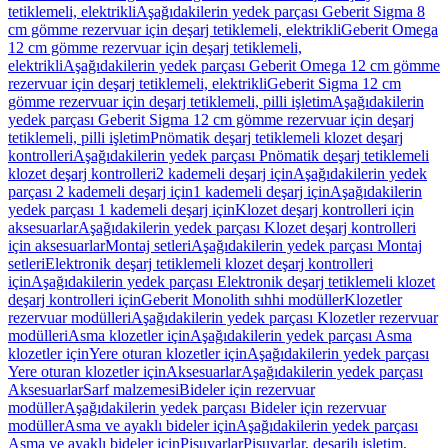
tetiklemeli, elektrikli
Aşağıdakilerin yedek parçası Geberit Sigma 8
cm gömme rezervuar için deşarj tetiklemeli, elektrikli
Geberit Omega
12 cm gömme rezervuar için deşarj tetiklemeli,
elektrikli
Aşağıdakilerin yedek parçası Geberit Omega 12 cm gömme
rezervuar için deşarj tetiklemeli, elektrikli
Geberit Sigma 12 cm
gömme rezervuar için deşarj tetiklemeli, pilli işletim
Aşağıdakilerin
yedek parçası Geberit Sigma 12 cm gömme rezervuar için deşarj
tetiklemeli, pilli işletim
Pnömatik deşarj tetiklemeli klozet deşarj
kontrolleri
Aşağıdakilerin yedek parçası Pnömatik deşarj tetiklemeli
klozet deşarj kontrolleri
2 kademeli deşarj için
Aşağıdakilerin yedek
parçası 2 kademeli deşarj için
1 kademeli deşarj için
Aşağıdakilerin
yedek parçası 1 kademeli deşarj için
Klozet deşarj kontrolleri için
aksesuarlar
Aşağıdakilerin yedek parçası Klozet deşarj kontrolleri
için aksesuarlar
Montaj setleri
Aşağıdakilerin yedek parçası Montaj
setleri
Elektronik deşarj tetiklemeli klozet deşarj kontrolleri
için
Aşağıdakilerin yedek parçası Elektronik deşarj tetiklemeli klozet
deşarj kontrolleri için
Geberit Monolith sıhhi modüller
Klozetler
rezervuar modülleri
Aşağıdakilerin yedek parçası Klozetler rezervuar
modülleri
Asma klozetler için
Aşağıdakilerin yedek parçası Asma
klozetler için
Yere oturan klozetler için
Aşağıdakilerin yedek parçası
Yere oturan klozetler için
Aksesuarlar
Aşağıdakilerin yedek parçası
Aksesuarlar
Sarf malzemesi
Bideler için rezervuar
modüller
Aşağıdakilerin yedek parçası Bideler için rezervuar
modüller
Asma ve ayaklı bideler için
Aşağıdakilerin yedek parçası
Asma ve ayaklı bideler için
Pisuvarlar
Pisuvarlar, deşarjlı işletim,