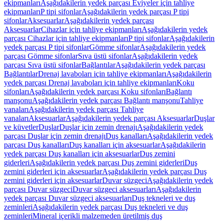
ekipmanları
Aşağıdakilerin yedek parçası Eviyeler için tahliye
ekipmanları
P tipi sifonlar
Aşağıdakilerin yedek parçası P tipi
sifonlar
Aksesuarlar
Aşağıdakilerin yedek parçası
Aksesuarlar
Cihazlar için tahliye ekipmanları
Aşağıdakilerin yedek
parçası Cihazlar için tahliye ekipmanları
P tipi sifonlar
Aşağıdakilerin
yedek parçası P tipi sifonlar
Gömme sifonlar
Aşağıdakilerin yedek
parçası Gömme sifonlar
Sıva üstü sifonlar
Aşağıdakilerin yedek
parçası Sıva üstü sifonlar
Bağlantılar
Aşağıdakilerin yedek parçası
Bağlantılar
Drenaj lavaboları için tahliye ekipmanları
Aşağıdakilerin
yedek parçası Drenaj lavaboları için tahliye ekipmanları
Koku
sifonları
Aşağıdakilerin yedek parçası Koku sifonları
Bağlantı
manşonu
Aşağıdakilerin yedek parçası Bağlantı manşonu
Tahliye
vanaları
Aşağıdakilerin yedek parçası Tahliye
vanaları
Aksesuarlar
Aşağıdakilerin yedek parçası Aksesuarlar
Duşlar
ve küvetler
Duşlar
Duşlar için zemin drenajı
Aşağıdakilerin yedek
parçası Duşlar için zemin drenajı
Duş kanalları
Aşağıdakilerin yedek
parçası Duş kanalları
Duş kanalları için aksesuarlar
Aşağıdakilerin
yedek parçası Duş kanalları için aksesuarlar
Duş zemini
giderleri
Aşağıdakilerin yedek parçası Duş zemini giderleri
Duş
zemini giderleri için aksesuarlar
Aşağıdakilerin yedek parçası Duş
zemini giderleri için aksesuarlar
Duvar süzgeci
Aşağıdakilerin yedek
parçası Duvar süzgeci
Duvar süzgeci aksesuarları
Aşağıdakilerin
yedek parçası Duvar süzgeci aksesuarları
Duş tekneleri ve duş
zeminleri
Aşağıdakilerin yedek parçası Duş tekneleri ve duş
zeminleri
Mineral içerikli malzemeden üretilmiş duş