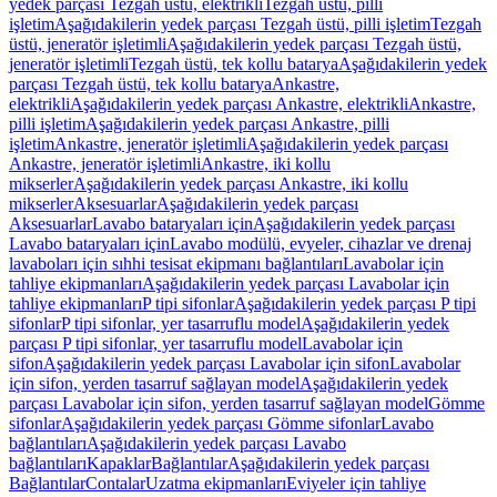
yedek parçası Tezgah üstü, elektrikli
Tezgah üstü, pilli
işletim
Aşağıdakilerin yedek parçası Tezgah üstü, pilli işletim
Tezgah
üstü, jeneratör işletimli
Aşağıdakilerin yedek parçası Tezgah üstü,
jeneratör işletimli
Tezgah üstü, tek kollu batarya
Aşağıdakilerin yedek
parçası Tezgah üstü, tek kollu batarya
Ankastre,
elektrikli
Aşağıdakilerin yedek parçası Ankastre, elektrikli
Ankastre,
pilli işletim
Aşağıdakilerin yedek parçası Ankastre, pilli
işletim
Ankastre, jeneratör işletimli
Aşağıdakilerin yedek parçası
Ankastre, jeneratör işletimli
Ankastre, iki kollu
mikserler
Aşağıdakilerin yedek parçası Ankastre, iki kollu
mikserler
Aksesuarlar
Aşağıdakilerin yedek parçası
Aksesuarlar
Lavabo bataryaları için
Aşağıdakilerin yedek parçası
Lavabo bataryaları için
Lavabo modülü, evyeler, cihazlar ve drenaj
lavaboları için sıhhi tesisat ekipmanı bağlantıları
Lavabolar için
tahliye ekipmanları
Aşağıdakilerin yedek parçası Lavabolar için
tahliye ekipmanları
P tipi sifonlar
Aşağıdakilerin yedek parçası P tipi
sifonlar
P tipi sifonlar, yer tasarruflu model
Aşağıdakilerin yedek
parçası P tipi sifonlar, yer tasarruflu model
Lavabolar için
sifon
Aşağıdakilerin yedek parçası Lavabolar için sifon
Lavabolar
için sifon, yerden tasarruf sağlayan model
Aşağıdakilerin yedek
parçası Lavabolar için sifon, yerden tasarruf sağlayan model
Gömme
sifonlar
Aşağıdakilerin yedek parçası Gömme sifonlar
Lavabo
bağlantıları
Aşağıdakilerin yedek parçası Lavabo
bağlantıları
Kapaklar
Bağlantılar
Aşağıdakilerin yedek parçası
Bağlantılar
Contalar
Uzatma ekipmanları
Eviyeler için tahliye