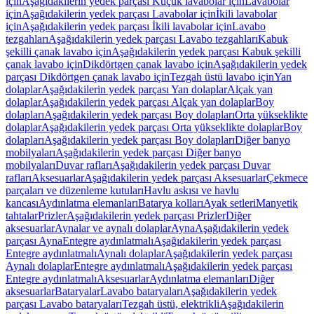
için
Aşağıdakilerin yedek parçası Küçük lavabolar için
Lavabolar
için
Aşağıdakilerin yedek parçası Lavabolar için
İkili lavabolar
için
Aşağıdakilerin yedek parçası İkili lavabolar için
Lavabo
tezgahları
Aşağıdakilerin yedek parçası Lavabo tezgahları
Kabuk
şekilli çanak lavabo için
Aşağıdakilerin yedek parçası Kabuk şekilli
çanak lavabo için
Dikdörtgen çanak lavabo için
Aşağıdakilerin yedek
parçası Dikdörtgen çanak lavabo için
Tezgah üstü lavabo için
Yan
dolaplar
Aşağıdakilerin yedek parçası Yan dolaplar
Alçak yan
dolaplar
Aşağıdakilerin yedek parçası Alçak yan dolaplar
Boy
dolapları
Aşağıdakilerin yedek parçası Boy dolapları
Orta yükseklikte
dolaplar
Aşağıdakilerin yedek parçası Orta yükseklikte dolaplar
Boy
dolapları
Aşağıdakilerin yedek parçası Boy dolapları
Diğer banyo
mobilyaları
Aşağıdakilerin yedek parçası Diğer banyo
mobilyaları
Duvar rafları
Aşağıdakilerin yedek parçası Duvar
rafları
Aksesuarlar
Aşağıdakilerin yedek parçası Aksesuarlar
Çekmece
parçaları ve düzenleme kutuları
Havlu askısı ve havlu
kancası
Aydınlatma elemanları
Batarya kolları
Ayak setleri
Manyetik
tahtalar
Prizler
Aşağıdakilerin yedek parçası Prizler
Diğer
aksesuarlar
Aynalar ve aynalı dolaplar
Ayna
Aşağıdakilerin yedek
parçası Ayna
Entegre aydınlatmalı
Aşağıdakilerin yedek parçası
Entegre aydınlatmalı
Aynalı dolaplar
Aşağıdakilerin yedek parçası
Aynalı dolaplar
Entegre aydınlatmalı
Aşağıdakilerin yedek parçası
Entegre aydınlatmalı
Aksesuarlar
Aydınlatma elemanları
Diğer
aksesuarlar
Bataryalar
Lavabo bataryaları
Aşağıdakilerin yedek
parçası Lavabo bataryaları
Tezgah üstü, elektrikli
Aşağıdakilerin