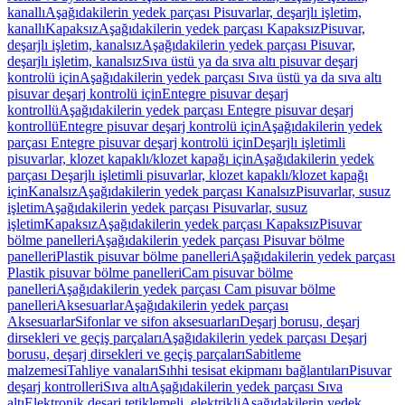
kanallı
Aşağıdakilerin yedek parçası Pisuvarlar, deşarjlı işletim,
kanallı
Kapaksız
Aşağıdakilerin yedek parçası Kapaksız
Pisuvar,
deşarjlı işletim, kanalsız
Aşağıdakilerin yedek parçası Pisuvar,
deşarjlı işletim, kanalsız
Sıva üstü ya da sıva altı pisuvar deşarj
kontrolü için
Aşağıdakilerin yedek parçası Sıva üstü ya da sıva altı
pisuvar deşarj kontrolü için
Entegre pisuvar deşarj
kontrollü
Aşağıdakilerin yedek parçası Entegre pisuvar deşarj
kontrollü
Entegre pisuvar deşarj kontrolü için
Aşağıdakilerin yedek
parçası Entegre pisuvar deşarj kontrolü için
Deşarjlı işletimli
pisuvarlar, klozet kapaklı/klozet kapağı için
Aşağıdakilerin yedek
parçası Deşarjlı işletimli pisuvarlar, klozet kapaklı/klozet kapağı
için
Kanalsız
Aşağıdakilerin yedek parçası Kanalsız
Pisuvarlar, susuz
işletim
Aşağıdakilerin yedek parçası Pisuvarlar, susuz
işletim
Kapaksız
Aşağıdakilerin yedek parçası Kapaksız
Pisuvar
bölme panelleri
Aşağıdakilerin yedek parçası Pisuvar bölme
panelleri
Plastik pisuvar bölme panelleri
Aşağıdakilerin yedek parçası
Plastik pisuvar bölme panelleri
Cam pisuvar bölme
panelleri
Aşağıdakilerin yedek parçası Cam pisuvar bölme
panelleri
Aksesuarlar
Aşağıdakilerin yedek parçası
Aksesuarlar
Sifonlar ve sifon aksesuarları
Deşarj borusu, deşarj
dirsekleri ve geçiş parçaları
Aşağıdakilerin yedek parçası Deşarj
borusu, deşarj dirsekleri ve geçiş parçaları
Sabitleme
malzemesi
Tahliye vanaları
Sıhhi tesisat ekipmanı bağlantıları
Pisuvar
deşarj kontrolleri
Sıva altı
Aşağıdakilerin yedek parçası Sıva
altı
Elektronik deşarj tetiklemeli, elektrikli
Aşağıdakilerin yedek