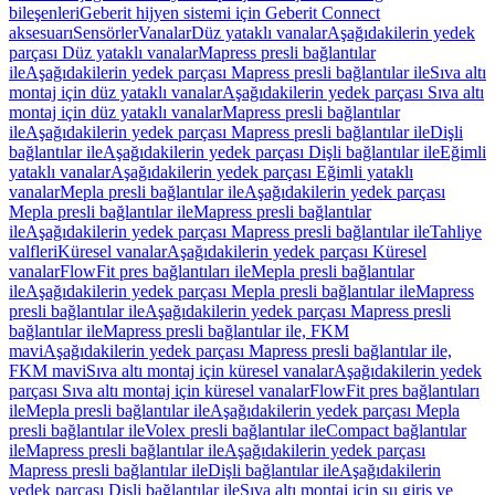
bileşenleri
Geberit hijyen sistemi için Geberit Connect
aksesuarı
Sensörler
Vanalar
Düz yataklı vanalar
Aşağıdakilerin yedek
parçası Düz yataklı vanalar
Mapress presli bağlantılar
ile
Aşağıdakilerin yedek parçası Mapress presli bağlantılar ile
Sıva altı
montaj için düz yataklı vanalar
Aşağıdakilerin yedek parçası Sıva altı
montaj için düz yataklı vanalar
Mapress presli bağlantılar
ile
Aşağıdakilerin yedek parçası Mapress presli bağlantılar ile
Dişli
bağlantılar ile
Aşağıdakilerin yedek parçası Dişli bağlantılar ile
Eğimli
yataklı vanalar
Aşağıdakilerin yedek parçası Eğimli yataklı
vanalar
Mepla presli bağlantılar ile
Aşağıdakilerin yedek parçası
Mepla presli bağlantılar ile
Mapress presli bağlantılar
ile
Aşağıdakilerin yedek parçası Mapress presli bağlantılar ile
Tahliye
valfleri
Küresel vanalar
Aşağıdakilerin yedek parçası Küresel
vanalar
FlowFit pres bağlantıları ile
Mepla presli bağlantılar
ile
Aşağıdakilerin yedek parçası Mepla presli bağlantılar ile
Mapress
presli bağlantılar ile
Aşağıdakilerin yedek parçası Mapress presli
bağlantılar ile
Mapress presli bağlantılar ile, FKM
mavi
Aşağıdakilerin yedek parçası Mapress presli bağlantılar ile,
FKM mavi
Sıva altı montaj için küresel vanalar
Aşağıdakilerin yedek
parçası Sıva altı montaj için küresel vanalar
FlowFit pres bağlantıları
ile
Mepla presli bağlantılar ile
Aşağıdakilerin yedek parçası Mepla
presli bağlantılar ile
Volex presli bağlantılar ile
Compact bağlantılar
ile
Mapress presli bağlantılar ile
Aşağıdakilerin yedek parçası
Mapress presli bağlantılar ile
Dişli bağlantılar ile
Aşağıdakilerin
yedek parçası Dişli bağlantılar ile
Sıva altı montaj için su giriş ve