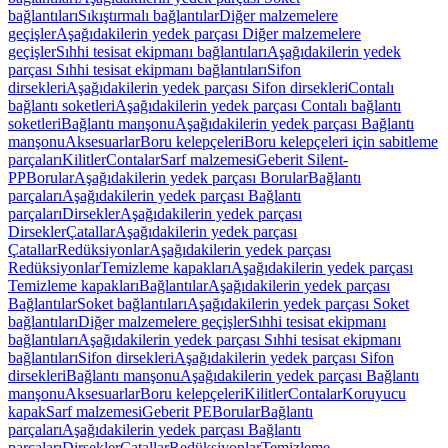
bağlantıları
Sıkıştırmalı bağlantılar
Diğer malzemelere
geçişler
Aşağıdakilerin yedek parçası Diğer malzemelere
geçişler
Sıhhi tesisat ekipmanı bağlantıları
Aşağıdakilerin yedek
parçası Sıhhi tesisat ekipmanı bağlantıları
Sifon
dirsekleri
Aşağıdakilerin yedek parçası Sifon dirsekleri
Contalı
bağlantı soketleri
Aşağıdakilerin yedek parçası Contalı bağlantı
soketleri
Bağlantı manşonu
Aşağıdakilerin yedek parçası Bağlantı
manşonu
Aksesuarlar
Boru kelepçeleri
Boru kelepçeleri için sabitleme
parçaları
Kilitler
Contalar
Sarf malzemesi
Geberit Silent-
PP
Borular
Aşağıdakilerin yedek parçası Borular
Bağlantı
parçaları
Aşağıdakilerin yedek parçası Bağlantı
parçaları
Dirsekler
Aşağıdakilerin yedek parçası
Dirsekler
Çatallar
Aşağıdakilerin yedek parçası
Çatallar
Redüksiyonlar
Aşağıdakilerin yedek parçası
Redüksiyonlar
Temizleme kapakları
Aşağıdakilerin yedek parçası
Temizleme kapakları
Bağlantılar
Aşağıdakilerin yedek parçası
Bağlantılar
Soket bağlantıları
Aşağıdakilerin yedek parçası Soket
bağlantıları
Diğer malzemelere geçişler
Sıhhi tesisat ekipmanı
bağlantıları
Aşağıdakilerin yedek parçası Sıhhi tesisat ekipmanı
bağlantıları
Sifon dirsekleri
Aşağıdakilerin yedek parçası Sifon
dirsekleri
Bağlantı manşonu
Aşağıdakilerin yedek parçası Bağlantı
manşonu
Aksesuarlar
Boru kelepçeleri
Kilitler
Contalar
Koruyucu
kapak
Sarf malzemesi
Geberit PE
Borular
Bağlantı
parçaları
Aşağıdakilerin yedek parçası Bağlantı
parçaları
Dirsekler
Çatallar
Redüksiyonlar
Temizleme