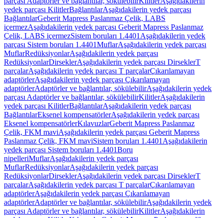
parçası Adaptörler ve bağlantılar, sökülebilir
Kilitler
Aşağıdakilerin
yedek parçası Kilitler
Bağlantılar
Aşağıdakilerin yedek parçası
Bağlantılar
Geberit Mapress Paslanmaz Çelik, LABS
içermez
Aşağıdakilerin yedek parçası Geberit Mapress Paslanmaz
Çelik, LABS içermez
Sistem boruları 1.4401
Aşağıdakilerin yedek
parçası Sistem boruları 1.4401
Muflar
Aşağıdakilerin yedek parçası
Muflar
Redüksiyonlar
Aşağıdakilerin yedek parçası
Redüksiyonlar
Dirsekler
Aşağıdakilerin yedek parçası Dirsekler
T
parçalar
Aşağıdakilerin yedek parçası T parçalar
Çıkarılamayan
adaptörler
Aşağıdakilerin yedek parçası Çıkarılamayan
adaptörler
Adaptörler ve bağlantılar, sökülebilir
Aşağıdakilerin yedek
parçası Adaptörler ve bağlantılar, sökülebilir
Kilitler
Aşağıdakilerin
yedek parçası Kilitler
Bağlantılar
Aşağıdakilerin yedek parçası
Bağlantılar
Eksenel kompensatörler
Aşağıdakilerin yedek parçası
Eksenel kompensatörler
Kılavuzlar
Geberit Mapress Paslanmaz
Çelik, FKM mavi
Aşağıdakilerin yedek parçası Geberit Mapress
Paslanmaz Çelik, FKM mavi
Sistem boruları 1.4401
Aşağıdakilerin
yedek parçası Sistem boruları 1.4401
Boru
nipelleri
Muflar
Aşağıdakilerin yedek parçası
Muflar
Redüksiyonlar
Aşağıdakilerin yedek parçası
Redüksiyonlar
Dirsekler
Aşağıdakilerin yedek parçası Dirsekler
T
parçalar
Aşağıdakilerin yedek parçası T parçalar
Çıkarılamayan
adaptörler
Aşağıdakilerin yedek parçası Çıkarılamayan
adaptörler
Adaptörler ve bağlantılar, sökülebilir
Aşağıdakilerin yedek
parçası Adaptörler ve bağlantılar, sökülebilir
Kilitler
Aşağıdakilerin