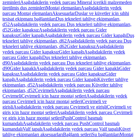
zeminleri
Aşağıdakilerin yedek parçası Mineral içerikli malzemeden
üretilmiş duş zeminleri
Montaj elemanları
Aşağıdakilerin yedek
parçası Montaj elemanları
Aksesuarlar
Duşlar ve küvetler için sıhhi
tesisat ekipmanı bağlantıları
Duş tekneleri tahliye ekipmanları,
d52
Aşağıdakilerin yedek parçası Duş tekneleri tahliye ekipmanları,
d52
Gider kapaksız
Aşağıdakilerin yedek parçası Gider
kapaksız
Gider kapağı
Aşağıdakilerin yedek parçası Gider kapağı
Duş
tekneleri tahliye ekipmanları, d62
Aşağıdakilerin yedek parçası Duş
tekneleri tahliye ekipmanları, d62
Gider kapaksız
Aşağıdakilerin
yedek parçası Gider kapaksız
Gider kapağı
Aşağıdakilerin yedek
parçası Gider kapağı
Duş tekneleri tahliye ekipmanları,
d90
Aşağıdakilerin yedek parçası Duş tekneleri tahliye ekipmanları,
d90
Gider kapaklı
Aşağıdakilerin yedek parçası Gider kapaklı
Gider
kapaksız
Aşağıdakilerin yedek parçası Gider kapaksız
Gider
kapağı
Aşağıdakilerin yedek parçası Gider kapağı
Küvetler tahliye
ekipmanları, d52
Aşağıdakilerin yedek parçası Küvetler tahliye
ekipmanları, d52
Çevirmeli
Aşağıdakilerin yedek parçası
Çevirmeli
Çevirmeli için hazır montaj setleri
Aşağıdakilerin yedek
parçası Çevirmeli için hazır montaj setleri
Çevirmeli ve
girişli
Aşağıdakilerin yedek parçası Çevirmeli ve girişli
Çevirmeli ve
giriş için hazır montaj setleri
Aşağıdakilerin yedek parçası Çevirmeli
ve giriş için hazır montaj setleri
PushControl basmalı
kumandalı
Aşağıdakilerin yedek parçası PushControl basmalı
kumandalı
Valf tapalı
Aşağıdakilerin yedek parçası Valf tapalı
Küvet
tahliye ekipmanları aksesuarları
Bağlantı setleri
Su bağlantıları
Montaj