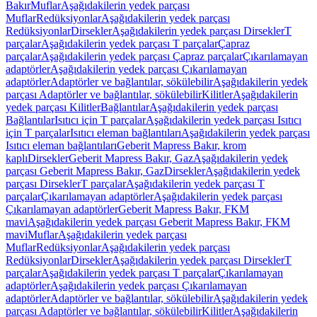
Bakır
Muflar
Aşağıdakilerin yedek parçası
Muflar
Redüksiyonlar
Aşağıdakilerin yedek parçası
Redüksiyonlar
Dirsekler
Aşağıdakilerin yedek parçası Dirsekler
T
parçalar
Aşağıdakilerin yedek parçası T parçalar
Çapraz
parçalar
Aşağıdakilerin yedek parçası Çapraz parçalar
Çıkarılamayan
adaptörler
Aşağıdakilerin yedek parçası Çıkarılamayan
adaptörler
Adaptörler ve bağlantılar, sökülebilir
Aşağıdakilerin yedek
parçası Adaptörler ve bağlantılar, sökülebilir
Kilitler
Aşağıdakilerin
yedek parçası Kilitler
Bağlantılar
Aşağıdakilerin yedek parçası
Bağlantılar
Isıtıcı için T parçalar
Aşağıdakilerin yedek parçası Isıtıcı
için T parçalar
Isıtıcı eleman bağlantıları
Aşağıdakilerin yedek parçası
Isıtıcı eleman bağlantıları
Geberit Mapress Bakır, krom
kaplı
Dirsekler
Geberit Mapress Bakır, Gaz
Aşağıdakilerin yedek
parçası Geberit Mapress Bakır, Gaz
Dirsekler
Aşağıdakilerin yedek
parçası Dirsekler
T parçalar
Aşağıdakilerin yedek parçası T
parçalar
Çıkarılamayan adaptörler
Aşağıdakilerin yedek parçası
Çıkarılamayan adaptörler
Geberit Mapress Bakır, FKM
mavi
Aşağıdakilerin yedek parçası Geberit Mapress Bakır, FKM
mavi
Muflar
Aşağıdakilerin yedek parçası
Muflar
Redüksiyonlar
Aşağıdakilerin yedek parçası
Redüksiyonlar
Dirsekler
Aşağıdakilerin yedek parçası Dirsekler
T
parçalar
Aşağıdakilerin yedek parçası T parçalar
Çıkarılamayan
adaptörler
Aşağıdakilerin yedek parçası Çıkarılamayan
adaptörler
Adaptörler ve bağlantılar, sökülebilir
Aşağıdakilerin yedek
parçası Adaptörler ve bağlantılar, sökülebilir
Kilitler
Aşağıdakilerin