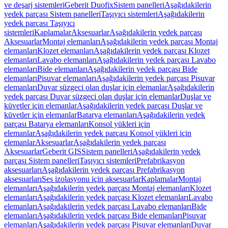
ve deşarj sistemleri
Geberit Duofix
Sistem panelleri
Aşağıdakilerin
yedek parçası Sistem panelleri
Taşıyıcı sistemleri
Aşağıdakilerin
yedek parçası Taşıyıcı
sistemleri
Kaplamalar
Aksesuarlar
Aşağıdakilerin yedek parçası
Aksesuarlar
Montaj elemanları
Aşağıdakilerin yedek parçası Montaj
elemanları
Klozet elemanları
Aşağıdakilerin yedek parçası Klozet
elemanları
Lavabo elemanları
Aşağıdakilerin yedek parçası Lavabo
elemanları
Bide elemanları
Aşağıdakilerin yedek parçası Bide
elemanları
Pisuvar elemanları
Aşağıdakilerin yedek parçası Pisuvar
elemanları
Duvar süzgeci olan duşlar için elemanlar
Aşağıdakilerin
yedek parçası Duvar süzgeci olan duşlar için elemanlar
Duşlar ve
küvetler için elemanlar
Aşağıdakilerin yedek parçası Duşlar ve
küvetler için elemanlar
Batarya elemanları
Aşağıdakilerin yedek
parçası Batarya elemanları
Konsol yükleri için
elemanlar
Aşağıdakilerin yedek parçası Konsol yükleri için
elemanlar
Aksesuarlar
Aşağıdakilerin yedek parçası
Aksesuarlar
Geberit GIS
Sistem panelleri
Aşağıdakilerin yedek
parçası Sistem panelleri
Taşıyıcı sistemleri
Prefabrikasyon
aksesuarları
Aşağıdakilerin yedek parçası Prefabrikasyon
aksesuarları
Ses izolasyonu için aksesuarlar
Kaplamalar
Montaj
elemanları
Aşağıdakilerin yedek parçası Montaj elemanları
Klozet
elemanları
Aşağıdakilerin yedek parçası Klozet elemanları
Lavabo
elemanları
Aşağıdakilerin yedek parçası Lavabo elemanları
Bide
elemanları
Aşağıdakilerin yedek parçası Bide elemanları
Pisuvar
elemanları
Aşağıdakilerin yedek parçası Pisuvar elemanları
Duvar