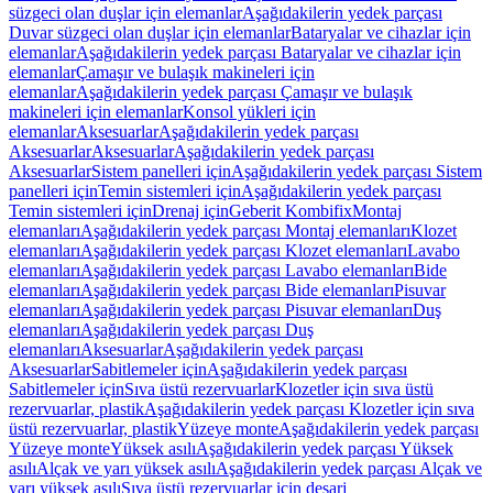
süzgeci olan duşlar için elemanlar
Aşağıdakilerin yedek parçası
Duvar süzgeci olan duşlar için elemanlar
Bataryalar ve cihazlar için
elemanlar
Aşağıdakilerin yedek parçası Bataryalar ve cihazlar için
elemanlar
Çamaşır ve bulaşık makineleri için
elemanlar
Aşağıdakilerin yedek parçası Çamaşır ve bulaşık
makineleri için elemanlar
Konsol yükleri için
elemanlar
Aksesuarlar
Aşağıdakilerin yedek parçası
Aksesuarlar
Aksesuarlar
Aşağıdakilerin yedek parçası
Aksesuarlar
Sistem panelleri için
Aşağıdakilerin yedek parçası Sistem
panelleri için
Temin sistemleri için
Aşağıdakilerin yedek parçası
Temin sistemleri için
Drenaj için
Geberit Kombifix
Montaj
elemanları
Aşağıdakilerin yedek parçası Montaj elemanları
Klozet
elemanları
Aşağıdakilerin yedek parçası Klozet elemanları
Lavabo
elemanları
Aşağıdakilerin yedek parçası Lavabo elemanları
Bide
elemanları
Aşağıdakilerin yedek parçası Bide elemanları
Pisuvar
elemanları
Aşağıdakilerin yedek parçası Pisuvar elemanları
Duş
elemanları
Aşağıdakilerin yedek parçası Duş
elemanları
Aksesuarlar
Aşağıdakilerin yedek parçası
Aksesuarlar
Sabitlemeler için
Aşağıdakilerin yedek parçası
Sabitlemeler için
Sıva üstü rezervuarlar
Klozetler için sıva üstü
rezervuarlar, plastik
Aşağıdakilerin yedek parçası Klozetler için sıva
üstü rezervuarlar, plastik
Yüzeye monte
Aşağıdakilerin yedek parçası
Yüzeye monte
Yüksek asılı
Aşağıdakilerin yedek parçası Yüksek
asılı
Alçak ve yarı yüksek asılı
Aşağıdakilerin yedek parçası Alçak ve
yarı yüksek asılı
Sıva üstü rezervuarlar için deşarj