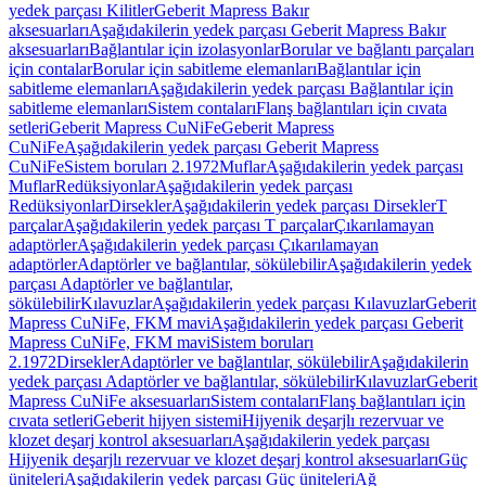
yedek parçası Kilitler
Geberit Mapress Bakır
aksesuarları
Aşağıdakilerin yedek parçası Geberit Mapress Bakır
aksesuarları
Bağlantılar için izolasyonlar
Borular ve bağlantı parçaları
için contalar
Borular için sabitleme elemanları
Bağlantılar için
sabitleme elemanları
Aşağıdakilerin yedek parçası Bağlantılar için
sabitleme elemanları
Sistem contaları
Flanş bağlantıları için cıvata
setleri
Geberit Mapress CuNiFe
Geberit Mapress
CuNiFe
Aşağıdakilerin yedek parçası Geberit Mapress
CuNiFe
Sistem boruları 2.1972
Muflar
Aşağıdakilerin yedek parçası
Muflar
Redüksiyonlar
Aşağıdakilerin yedek parçası
Redüksiyonlar
Dirsekler
Aşağıdakilerin yedek parçası Dirsekler
T
parçalar
Aşağıdakilerin yedek parçası T parçalar
Çıkarılamayan
adaptörler
Aşağıdakilerin yedek parçası Çıkarılamayan
adaptörler
Adaptörler ve bağlantılar, sökülebilir
Aşağıdakilerin yedek
parçası Adaptörler ve bağlantılar,
sökülebilir
Kılavuzlar
Aşağıdakilerin yedek parçası Kılavuzlar
Geberit
Mapress CuNiFe, FKM mavi
Aşağıdakilerin yedek parçası Geberit
Mapress CuNiFe, FKM mavi
Sistem boruları
2.1972
Dirsekler
Adaptörler ve bağlantılar, sökülebilir
Aşağıdakilerin
yedek parçası Adaptörler ve bağlantılar, sökülebilir
Kılavuzlar
Geberit
Mapress CuNiFe aksesuarları
Sistem contaları
Flanş bağlantıları için
cıvata setleri
Geberit hijyen sistemi
Hijyenik deşarjlı rezervuar ve
klozet deşarj kontrol aksesuarları
Aşağıdakilerin yedek parçası
Hijyenik deşarjlı rezervuar ve klozet deşarj kontrol aksesuarları
Güç
üniteleri
Aşağıdakilerin yedek parçası Güç üniteleri
Ağ