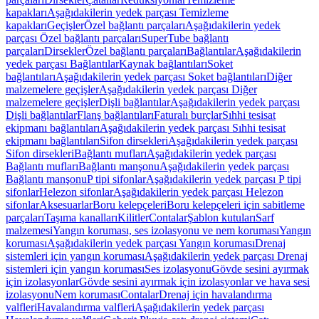
kapakları
Aşağıdakilerin yedek parçası Temizleme
kapakları
Geçişler
Özel bağlantı parçaları
Aşağıdakilerin yedek
parçası Özel bağlantı parçaları
SuperTube bağlantı
parçaları
Dirsekler
Özel bağlantı parçaları
Bağlantılar
Aşağıdakilerin
yedek parçası Bağlantılar
Kaynak bağlantıları
Soket
bağlantıları
Aşağıdakilerin yedek parçası Soket bağlantıları
Diğer
malzemelere geçişler
Aşağıdakilerin yedek parçası Diğer
malzemelere geçişler
Dişli bağlantılar
Aşağıdakilerin yedek parçası
Dişli bağlantılar
Flanş bağlantıları
Faturalı burçlar
Sıhhi tesisat
ekipmanı bağlantıları
Aşağıdakilerin yedek parçası Sıhhi tesisat
ekipmanı bağlantıları
Sifon dirsekleri
Aşağıdakilerin yedek parçası
Sifon dirsekleri
Bağlantı mufları
Aşağıdakilerin yedek parçası
Bağlantı mufları
Bağlantı manşonu
Aşağıdakilerin yedek parçası
Bağlantı manşonu
P tipi sifonlar
Aşağıdakilerin yedek parçası P tipi
sifonlar
Helezon sifonlar
Aşağıdakilerin yedek parçası Helezon
sifonlar
Aksesuarlar
Boru kelepçeleri
Boru kelepçeleri için sabitleme
parçaları
Taşıma kanalları
Kilitler
Contalar
Şablon kutuları
Sarf
malzemesi
Yangın koruması, ses izolasyonu ve nem koruması
Yangın
koruması
Aşağıdakilerin yedek parçası Yangın koruması
Drenaj
sistemleri için yangın koruması
Aşağıdakilerin yedek parçası Drenaj
sistemleri için yangın koruması
Ses izolasyonu
Gövde sesini ayırmak
için izolasyonlar
Gövde sesini ayırmak için izolasyonlar ve hava sesi
izolasyonu
Nem koruması
Contalar
Drenaj için havalandırma
valfleri
Havalandırma valfleri
Aşağıdakilerin yedek parçası