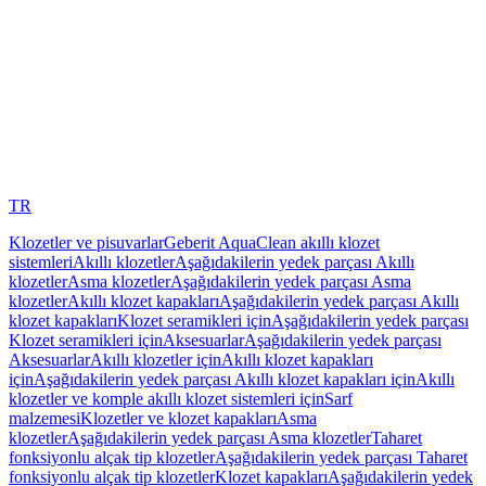
TR
Klozetler ve pisuvarlar
Geberit AquaClean akıllı klozet
sistemleri
Akıllı klozetler
Aşağıdakilerin yedek parçası Akıllı
klozetler
Asma klozetler
Aşağıdakilerin yedek parçası Asma
klozetler
Akıllı klozet kapakları
Aşağıdakilerin yedek parçası Akıllı
klozet kapakları
Klozet seramikleri için
Aşağıdakilerin yedek parçası
Klozet seramikleri için
Aksesuarlar
Aşağıdakilerin yedek parçası
Aksesuarlar
Akıllı klozetler için
Akıllı klozet kapakları
için
Aşağıdakilerin yedek parçası Akıllı klozet kapakları için
Akıllı
klozetler ve komple akıllı klozet sistemleri için
Sarf
malzemesi
Klozetler ve klozet kapakları
Asma
klozetler
Aşağıdakilerin yedek parçası Asma klozetler
Taharet
fonksiyonlu alçak tip klozetler
Aşağıdakilerin yedek parçası Taharet
fonksiyonlu alçak tip klozetler
Klozet kapakları
Aşağıdakilerin yedek