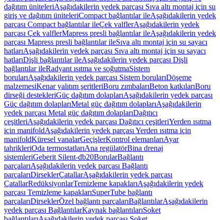
dağıtım üniteleri
Aşağıdakilerin yedek parçası Sıva altı montaj için su
giriş ve dağıtım üniteleri
Compact bağlantılar ile
Aşağıdakilerin yedek
parçası Compact bağlantılar ile
Çek valfler
Aşağıdakilerin yedek
parçası Çek valfler
Mapress presli bağlantılar ile
Aşağıdakilerin yedek
parçası Mapress presli bağlantılar ile
Sıva altı montaj için su sayacı
hatları
Aşağıdakilerin yedek parçası Sıva altı montaj için su sayacı
hatları
Dişli bağlantılar ile
Aşağıdakilerin yedek parçası Dişli
bağlantılar ile
Radyant ısıtma ve soğutma
Sistem
boruları
Aşağıdakilerin yedek parçası Sistem boruları
Döşeme
malzemesi
Kenar yalıtım şeritleri
Boru zımbaları
Beton katkıları
Boru
dirseği destekleri
Güç dağıtım dolapları
Aşağıdakilerin yedek parçası
Güç dağıtım dolapları
Metal güç dağıtım dolapları
Aşağıdakilerin
yedek parçası Metal güç dağıtım dolapları
Dağıtıcı
çeşitleri
Aşağıdakilerin yedek parçası Dağıtıcı çeşitleri
Yerden ısıtma
için manifold
Aşağıdakilerin yedek parçası Yerden ısıtma için
manifold
Küresel vanalar
Geçişler
Kontrol elemanları
Ayar
tahrikleri
Oda termostatları
Ana regülatör
Bina drenaj
sistemleri
Geberit Silent-db20
Borular
Bağlantı
parçaları
Aşağıdakilerin yedek parçası Bağlantı
parçaları
Dirsekler
Çatallar
Aşağıdakilerin yedek parçası
Çatallar
Redüksiyonlar
Temizleme kapakları
Aşağıdakilerin yedek
parçası Temizleme kapakları
SuperTube bağlantı
parçaları
Dirsekler
Özel bağlantı parçaları
Bağlantılar
Aşağıdakilerin
yedek parçası Bağlantılar
Kaynak bağlantıları
Soket
bağlantıları
Aşağıdakilerin yedek parçası Soket