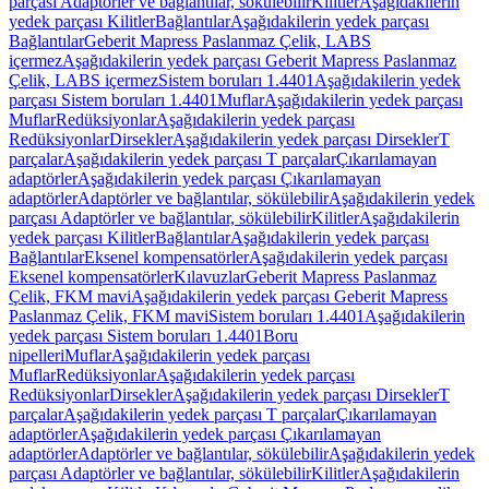
parçası Adaptörler ve bağlantılar, sökülebilir
Kilitler
Aşağıdakilerin
yedek parçası Kilitler
Bağlantılar
Aşağıdakilerin yedek parçası
Bağlantılar
Geberit Mapress Paslanmaz Çelik, LABS
içermez
Aşağıdakilerin yedek parçası Geberit Mapress Paslanmaz
Çelik, LABS içermez
Sistem boruları 1.4401
Aşağıdakilerin yedek
parçası Sistem boruları 1.4401
Muflar
Aşağıdakilerin yedek parçası
Muflar
Redüksiyonlar
Aşağıdakilerin yedek parçası
Redüksiyonlar
Dirsekler
Aşağıdakilerin yedek parçası Dirsekler
T
parçalar
Aşağıdakilerin yedek parçası T parçalar
Çıkarılamayan
adaptörler
Aşağıdakilerin yedek parçası Çıkarılamayan
adaptörler
Adaptörler ve bağlantılar, sökülebilir
Aşağıdakilerin yedek
parçası Adaptörler ve bağlantılar, sökülebilir
Kilitler
Aşağıdakilerin
yedek parçası Kilitler
Bağlantılar
Aşağıdakilerin yedek parçası
Bağlantılar
Eksenel kompensatörler
Aşağıdakilerin yedek parçası
Eksenel kompensatörler
Kılavuzlar
Geberit Mapress Paslanmaz
Çelik, FKM mavi
Aşağıdakilerin yedek parçası Geberit Mapress
Paslanmaz Çelik, FKM mavi
Sistem boruları 1.4401
Aşağıdakilerin
yedek parçası Sistem boruları 1.4401
Boru
nipelleri
Muflar
Aşağıdakilerin yedek parçası
Muflar
Redüksiyonlar
Aşağıdakilerin yedek parçası
Redüksiyonlar
Dirsekler
Aşağıdakilerin yedek parçası Dirsekler
T
parçalar
Aşağıdakilerin yedek parçası T parçalar
Çıkarılamayan
adaptörler
Aşağıdakilerin yedek parçası Çıkarılamayan
adaptörler
Adaptörler ve bağlantılar, sökülebilir
Aşağıdakilerin yedek
parçası Adaptörler ve bağlantılar, sökülebilir
Kilitler
Aşağıdakilerin