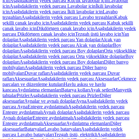
için
Aşağıdakilerin yedek parçası Küçük lavabolar için
Lavabolar
için
Aşağıdakilerin yedek parçası Lavabolar için
İkili lavabolar
için
Aşağıdakilerin yedek parçası İkili lavabolar için
Lavabo
tezgahları
Aşağıdakilerin yedek parçası Lavabo tezgahları
Kabuk
şekilli çanak lavabo için
Aşağıdakilerin yedek parçası Kabuk şekilli
çanak lavabo için
Dikdörtgen çanak lavabo için
Aşağıdakilerin yedek
parçası Dikdörtgen çanak lavabo için
Tezgah üstü lavabo için
Yan
dolaplar
Aşağıdakilerin yedek parçası Yan dolaplar
Alçak yan
dolaplar
Aşağıdakilerin yedek parçası Alçak yan dolaplar
Boy
dolapları
Aşağıdakilerin yedek parçası Boy dolapları
Orta yükseklikte
dolaplar
Aşağıdakilerin yedek parçası Orta yükseklikte dolaplar
Boy
dolapları
Aşağıdakilerin yedek parçası Boy dolapları
Diğer banyo
mobilyaları
Aşağıdakilerin yedek parçası Diğer banyo
mobilyaları
Duvar rafları
Aşağıdakilerin yedek parçası Duvar
rafları
Aksesuarlar
Aşağıdakilerin yedek parçası Aksesuarlar
Çekmece
parçaları ve düzenleme kutuları
Havlu askısı ve havlu
kancası
Aydınlatma elemanları
Batarya kolları
Ayak setleri
Manyetik
tahtalar
Prizler
Aşağıdakilerin yedek parçası Prizler
Diğer
aksesuarlar
Aynalar ve aynalı dolaplar
Ayna
Aşağıdakilerin yedek
parçası Ayna
Entegre aydınlatmalı
Aşağıdakilerin yedek parçası
Entegre aydınlatmalı
Aynalı dolaplar
Aşağıdakilerin yedek parçası
Aynalı dolaplar
Entegre aydınlatmalı
Aşağıdakilerin yedek parçası
Entegre aydınlatmalı
Aksesuarlar
Aydınlatma elemanları
Diğer
aksesuarlar
Bataryalar
Lavabo bataryaları
Aşağıdakilerin yedek
parçası Lavabo bataryaları
Tezgah üstü, elektrikli
Aşağıdakilerin