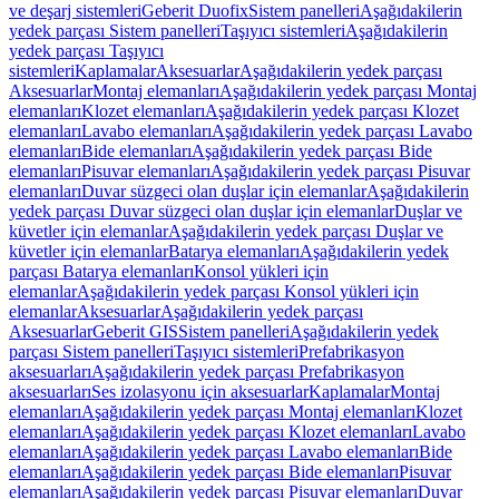
ve deşarj sistemleri
Geberit Duofix
Sistem panelleri
Aşağıdakilerin
yedek parçası Sistem panelleri
Taşıyıcı sistemleri
Aşağıdakilerin
yedek parçası Taşıyıcı
sistemleri
Kaplamalar
Aksesuarlar
Aşağıdakilerin yedek parçası
Aksesuarlar
Montaj elemanları
Aşağıdakilerin yedek parçası Montaj
elemanları
Klozet elemanları
Aşağıdakilerin yedek parçası Klozet
elemanları
Lavabo elemanları
Aşağıdakilerin yedek parçası Lavabo
elemanları
Bide elemanları
Aşağıdakilerin yedek parçası Bide
elemanları
Pisuvar elemanları
Aşağıdakilerin yedek parçası Pisuvar
elemanları
Duvar süzgeci olan duşlar için elemanlar
Aşağıdakilerin
yedek parçası Duvar süzgeci olan duşlar için elemanlar
Duşlar ve
küvetler için elemanlar
Aşağıdakilerin yedek parçası Duşlar ve
küvetler için elemanlar
Batarya elemanları
Aşağıdakilerin yedek
parçası Batarya elemanları
Konsol yükleri için
elemanlar
Aşağıdakilerin yedek parçası Konsol yükleri için
elemanlar
Aksesuarlar
Aşağıdakilerin yedek parçası
Aksesuarlar
Geberit GIS
Sistem panelleri
Aşağıdakilerin yedek
parçası Sistem panelleri
Taşıyıcı sistemleri
Prefabrikasyon
aksesuarları
Aşağıdakilerin yedek parçası Prefabrikasyon
aksesuarları
Ses izolasyonu için aksesuarlar
Kaplamalar
Montaj
elemanları
Aşağıdakilerin yedek parçası Montaj elemanları
Klozet
elemanları
Aşağıdakilerin yedek parçası Klozet elemanları
Lavabo
elemanları
Aşağıdakilerin yedek parçası Lavabo elemanları
Bide
elemanları
Aşağıdakilerin yedek parçası Bide elemanları
Pisuvar
elemanları
Aşağıdakilerin yedek parçası Pisuvar elemanları
Duvar