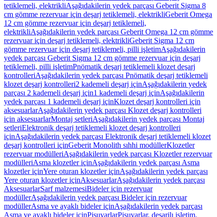
tetiklemeli, elektrikli
Aşağıdakilerin yedek parçası Geberit Sigma 8
cm gömme rezervuar için deşarj tetiklemeli, elektrikli
Geberit Omega
12 cm gömme rezervuar için deşarj tetiklemeli,
elektrikli
Aşağıdakilerin yedek parçası Geberit Omega 12 cm gömme
rezervuar için deşarj tetiklemeli, elektrikli
Geberit Sigma 12 cm
gömme rezervuar için deşarj tetiklemeli, pilli işletim
Aşağıdakilerin
yedek parçası Geberit Sigma 12 cm gömme rezervuar için deşarj
tetiklemeli, pilli işletim
Pnömatik deşarj tetiklemeli klozet deşarj
kontrolleri
Aşağıdakilerin yedek parçası Pnömatik deşarj tetiklemeli
klozet deşarj kontrolleri
2 kademeli deşarj için
Aşağıdakilerin yedek
parçası 2 kademeli deşarj için
1 kademeli deşarj için
Aşağıdakilerin
yedek parçası 1 kademeli deşarj için
Klozet deşarj kontrolleri için
aksesuarlar
Aşağıdakilerin yedek parçası Klozet deşarj kontrolleri
için aksesuarlar
Montaj setleri
Aşağıdakilerin yedek parçası Montaj
setleri
Elektronik deşarj tetiklemeli klozet deşarj kontrolleri
için
Aşağıdakilerin yedek parçası Elektronik deşarj tetiklemeli klozet
deşarj kontrolleri için
Geberit Monolith sıhhi modüller
Klozetler
rezervuar modülleri
Aşağıdakilerin yedek parçası Klozetler rezervuar
modülleri
Asma klozetler için
Aşağıdakilerin yedek parçası Asma
klozetler için
Yere oturan klozetler için
Aşağıdakilerin yedek parçası
Yere oturan klozetler için
Aksesuarlar
Aşağıdakilerin yedek parçası
Aksesuarlar
Sarf malzemesi
Bideler için rezervuar
modüller
Aşağıdakilerin yedek parçası Bideler için rezervuar
modüller
Asma ve ayaklı bideler için
Aşağıdakilerin yedek parçası
Asma ve ayaklı bideler için
Pisuvarlar
Pisuvarlar, deşarjlı işletim,