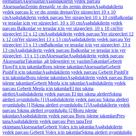
elemanları
Aksesuarlar
Aşağıdakilerin yedek parçası
Aksesuarlar
Zemin drenajı
İç ve dış zemin drenajı
Aşağıdakilerin
yedek parçası İç ve dış zemin drenajı
Yer süzgeçleri 10 x 10
cm
Aşağıdakilerin yedek parçası Yer süzgeçleri 10 x 10 cm
Balkonlar
ve teraslar için yer süzgeçleri, 10 x 10 cm
Aşağıdakilerin yedek
parçası Balkonlar ve teraslar için yer süzgeçleri, 10 x 10 cm
Yer
süzgeçleri 12 x 12 cm
Aşağıdakilerin yedek parçası Yer süzgeçleri 12
x 12 cm
Yer süzgeçleri 13 x 13 cm
Aşağıdakilerin yedek parçası Yer
süzgeçleri 13 x 13 cm
Balkonlar ve teraslar için yer süzgeçleri, 13 x
13 cm
Aşağıdakilerin yedek parçası Balkonlar ve teraslar için yer
süzgeçleri, 13 x 13 cm
Aksesuarlar
Aşağıdakilerin yedek parçası
Aksesuarlar
Takımlar, ağ bileşenleri ve yazılım
Takımlar
Geberit
FlowFit için takımlar
Boru işleme takımları
Aksesuarlar
Geberit
PushFit için takımlar
Aşağıdakilerin yedek parçası Geberit PushFit
için takımlar
Boru işleme takımları
Aşağıdakilerin yedek parçası Boru
işleme takımları
Geberit Mepla için takımlar
Aşağıdakilerin yedek
parçası Geberit Mepla için takımlar
El tipi sıkma
aletleri
Aşağıdakilerin yedek parçası El tipi sıkma aletleri
Sıkma
aletleri uyumluluğu [1]
Aşağıdakilerin yedek parçası Sıkma aletleri
uyumluluğu [1]
Sıkma aletleri uyumluluğu [2]
Aşağıdakilerin yedek
parçası Sıkma aletleri uyumluluğu [2]
Boru işleme
takımları
Aşağıdakilerin yedek parçası Boru işleme takımları
Pres
tapa
Aşağıdakilerin yedek parçası Pres tapa
Test
ekipmanı
Aksesuarlar
Geberit Volex için takımlar
Aşağıdakilerin
yedek parçası Geberit Volex için takımlar
Sıkma aletleri uyumluluğu