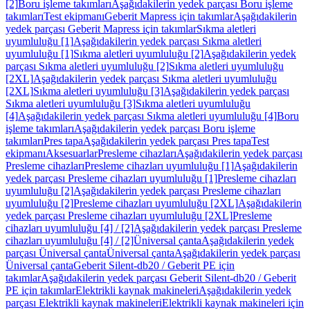
[2]
Boru işleme takımları
Aşağıdakilerin yedek parçası Boru işleme
takımları
Test ekipmanı
Geberit Mapress için takımlar
Aşağıdakilerin
yedek parçası Geberit Mapress için takımlar
Sıkma aletleri
uyumluluğu [1]
Aşağıdakilerin yedek parçası Sıkma aletleri
uyumluluğu [1]
Sıkma aletleri uyumluluğu [2]
Aşağıdakilerin yedek
parçası Sıkma aletleri uyumluluğu [2]
Sıkma aletleri uyumluluğu
[2XL]
Aşağıdakilerin yedek parçası Sıkma aletleri uyumluluğu
[2XL]
Sıkma aletleri uyumluluğu [3]
Aşağıdakilerin yedek parçası
Sıkma aletleri uyumluluğu [3]
Sıkma aletleri uyumluluğu
[4]
Aşağıdakilerin yedek parçası Sıkma aletleri uyumluluğu [4]
Boru
işleme takımları
Aşağıdakilerin yedek parçası Boru işleme
takımları
Pres tapa
Aşağıdakilerin yedek parçası Pres tapa
Test
ekipmanı
Aksesuarlar
Presleme cihazları
Aşağıdakilerin yedek parçası
Presleme cihazları
Presleme cihazları uyumluluğu [1]
Aşağıdakilerin
yedek parçası Presleme cihazları uyumluluğu [1]
Presleme cihazları
uyumluluğu [2]
Aşağıdakilerin yedek parçası Presleme cihazları
uyumluluğu [2]
Presleme cihazları uyumluluğu [2XL]
Aşağıdakilerin
yedek parçası Presleme cihazları uyumluluğu [2XL]
Presleme
cihazları uyumluluğu [4] / [2]
Aşağıdakilerin yedek parçası Presleme
cihazları uyumluluğu [4] / [2]
Üniversal çanta
Aşağıdakilerin yedek
parçası Üniversal çanta
Üniversal çanta
Aşağıdakilerin yedek parçası
Üniversal çanta
Geberit Silent-db20 / Geberit PE için
takımlar
Aşağıdakilerin yedek parçası Geberit Silent-db20 / Geberit
PE için takımlar
Elektrikli kaynak makineleri
Aşağıdakilerin yedek
parçası Elektrikli kaynak makineleri
Elektrikli kaynak makineleri için