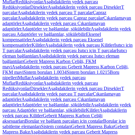
Muflar
Redüksiyonlar
Aşağıdakilerin yedek parçası
Redüksiyonlar
Dirsekler
Aşağıdakilerin yedek parçası Dirsekler
T
parçalar
Aşağıdakilerin yedek parçası T parçalar
Çapraz
parçalar
Aşağıdakilerin yedek parçası Çapraz parçalar
Çıkarılamayan
adaptörler
Aşağıdakilerin yedek parçası Çıkarılamayan
adaptörler
Adaptörler ve bağlantılar, sökülebilir
Aşağıdakilerin yedek
parçası Adaptörler ve bağlantılar, sökülebilir
Eksenel
kompensatörler
Aşağıdakilerin yedek parçası Eksenel
kompensatörler
Kilitler
Aşağıdakilerin yedek parçası Kilitler
Isıtıcı için
T parçalar
Aşağıdakilerin yedek parçası Isıtıcı için T parçalar
Isıtıcı
eleman bağlantıları
Aşağıdakilerin yedek parçası Isıtıcı eleman
bağlantıları
Geberit Mapress Karbon Çeliği, FKM
mavi
Aşağıdakilerin yedek parçası Geberit Mapress Karbon Çeliği,
FKM mavi
Sistem boruları 1.0034
Sistem boruları 1.0215
Boru
nipelleri
Muflar
Aşağıdakilerin yedek parçası
Muflar
Redüksiyonlar
Aşağıdakilerin yedek parçası
Redüksiyonlar
Dirsekler
Aşağıdakilerin yedek parçası Dirsekler
T
parçalar
Aşağıdakilerin yedek parçası T parçalar
Çıkarılamayan
adaptörler
Aşağıdakilerin yedek parçası Çıkarılamayan
adaptörler
Adaptörler ve bağlantılar, sökülebilir
Aşağıdakilerin yedek
parçası Adaptörler ve bağlantılar, sökülebilir
Kilitler
Aşağıdakilerin
yedek parçası Kilitler
Geberit Mapress Karbon Çeliği
aksesuarları
Borular ve bağlantı parçaları için contalar
Borular için
sabitleme elemanları
Sistem contaları
Geberit Mapress Bakır
Geberit
Mapress Bakır
Aşağıdakilerin yedek parçası Geberit Mapress