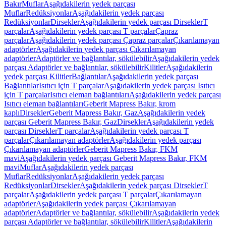
Bakır
Muflar
Aşağıdakilerin yedek parçası
Muflar
Redüksiyonlar
Aşağıdakilerin yedek parçası
Redüksiyonlar
Dirsekler
Aşağıdakilerin yedek parçası Dirsekler
T
parçalar
Aşağıdakilerin yedek parçası T parçalar
Çapraz
parçalar
Aşağıdakilerin yedek parçası Çapraz parçalar
Çıkarılamayan
adaptörler
Aşağıdakilerin yedek parçası Çıkarılamayan
adaptörler
Adaptörler ve bağlantılar, sökülebilir
Aşağıdakilerin yedek
parçası Adaptörler ve bağlantılar, sökülebilir
Kilitler
Aşağıdakilerin
yedek parçası Kilitler
Bağlantılar
Aşağıdakilerin yedek parçası
Bağlantılar
Isıtıcı için T parçalar
Aşağıdakilerin yedek parçası Isıtıcı
için T parçalar
Isıtıcı eleman bağlantıları
Aşağıdakilerin yedek parçası
Isıtıcı eleman bağlantıları
Geberit Mapress Bakır, krom
kaplı
Dirsekler
Geberit Mapress Bakır, Gaz
Aşağıdakilerin yedek
parçası Geberit Mapress Bakır, Gaz
Dirsekler
Aşağıdakilerin yedek
parçası Dirsekler
T parçalar
Aşağıdakilerin yedek parçası T
parçalar
Çıkarılamayan adaptörler
Aşağıdakilerin yedek parçası
Çıkarılamayan adaptörler
Geberit Mapress Bakır, FKM
mavi
Aşağıdakilerin yedek parçası Geberit Mapress Bakır, FKM
mavi
Muflar
Aşağıdakilerin yedek parçası
Muflar
Redüksiyonlar
Aşağıdakilerin yedek parçası
Redüksiyonlar
Dirsekler
Aşağıdakilerin yedek parçası Dirsekler
T
parçalar
Aşağıdakilerin yedek parçası T parçalar
Çıkarılamayan
adaptörler
Aşağıdakilerin yedek parçası Çıkarılamayan
adaptörler
Adaptörler ve bağlantılar, sökülebilir
Aşağıdakilerin yedek
parçası Adaptörler ve bağlantılar, sökülebilir
Kilitler
Aşağıdakilerin