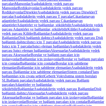
parçaları
Manşonlar
Aşağıdakilerin yedek parçası
Manşonlar
Redüksiyonlar
Aşağıdakilerin yedek parçası
Redüksiyonlar
Dirsekler
Aşağıdakilerin yedek parçası Dirsekler
T
parçalar
Aşağıdakilerin yedek parçası T parçalar
Çıkarılamayan
adaptörler
Aşağıdakilerin yedek parçası Çıkarılamayan
adaptörler
Adaptörler ve bağlantılar, sökülebilir
Aşağıdakilerin yedek
parçası Adaptörler ve bağlantılar, sökülebilir
Kilitler
Aşağıdakilerin
yedek parçası Kilitler
Bağlantılar
Aşağıdakilerin yedek parçası
Bağlantılar
Dişli bağlantılı dağıtıcı
Aşağıdakilerin yedek parçası Dişli
bağlantılı dağıtıcı
Isıtıcı için T parçalar
Aşağıdakilerin yedek parçası
Isıtıcı için T parçalar
Isıtıcı eleman bağlantıları
Aşağıdakilerin yedek
parçası Isıtıcı eleman bağlantıları
Aksesuarlar
Aşağıdakilerin yedek
parçası Aksesuarlar
Borular ve bağlantı parçaları için
izolasyonlar
Bağlantılar için izolasyonlar
Borular ve bağlantı parçaları
için contalar
Bağlantılar için contalar
Borular için sabitleme
elemanları
Bağlantılar için sabitleme elemanları
Aşağıdakilerin yedek
parçası Bağlantılar için sabitleme elemanları
Sistem contaları
Flanş
bağlantıları için cıvata setleri
Geberit Volex
Isıtma sistem boruları
SL
Bağlantı parçaları
Aşağıdakilerin yedek parçası Bağlantı
parçaları
Adaptörler ve bağlantılar,
sökülebilir
Bağlantılar
Aşağıdakilerin yedek parçası Bağlantılar
Dişli
bağlantılı dağıtıcı
Aksesuarlar
Aşağıdakilerin yedek parçası
Aksesuarlar
Borular ve bağlantı parçaları için izolasyonlar
Bağlantılar
için izolasyonlar
Borular ve bağlantı parçaları için contalar
Bağlantılar
için contalar
Borular için sabitleme elemanları
Bağlantılar için