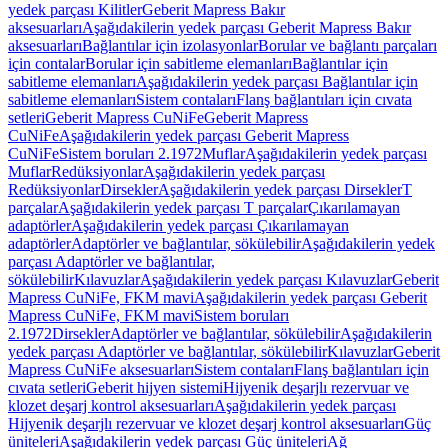
yedek parçası Kilitler
Geberit Mapress Bakır
aksesuarları
Aşağıdakilerin yedek parçası Geberit Mapress Bakır
aksesuarları
Bağlantılar için izolasyonlar
Borular ve bağlantı parçaları
için contalar
Borular için sabitleme elemanları
Bağlantılar için
sabitleme elemanları
Aşağıdakilerin yedek parçası Bağlantılar için
sabitleme elemanları
Sistem contaları
Flanş bağlantıları için cıvata
setleri
Geberit Mapress CuNiFe
Geberit Mapress
CuNiFe
Aşağıdakilerin yedek parçası Geberit Mapress
CuNiFe
Sistem boruları 2.1972
Muflar
Aşağıdakilerin yedek parçası
Muflar
Redüksiyonlar
Aşağıdakilerin yedek parçası
Redüksiyonlar
Dirsekler
Aşağıdakilerin yedek parçası Dirsekler
T
parçalar
Aşağıdakilerin yedek parçası T parçalar
Çıkarılamayan
adaptörler
Aşağıdakilerin yedek parçası Çıkarılamayan
adaptörler
Adaptörler ve bağlantılar, sökülebilir
Aşağıdakilerin yedek
parçası Adaptörler ve bağlantılar,
sökülebilir
Kılavuzlar
Aşağıdakilerin yedek parçası Kılavuzlar
Geberit
Mapress CuNiFe, FKM mavi
Aşağıdakilerin yedek parçası Geberit
Mapress CuNiFe, FKM mavi
Sistem boruları
2.1972
Dirsekler
Adaptörler ve bağlantılar, sökülebilir
Aşağıdakilerin
yedek parçası Adaptörler ve bağlantılar, sökülebilir
Kılavuzlar
Geberit
Mapress CuNiFe aksesuarları
Sistem contaları
Flanş bağlantıları için
cıvata setleri
Geberit hijyen sistemi
Hijyenik deşarjlı rezervuar ve
klozet deşarj kontrol aksesuarları
Aşağıdakilerin yedek parçası
Hijyenik deşarjlı rezervuar ve klozet deşarj kontrol aksesuarları
Güç
üniteleri
Aşağıdakilerin yedek parçası Güç üniteleri
Ağ