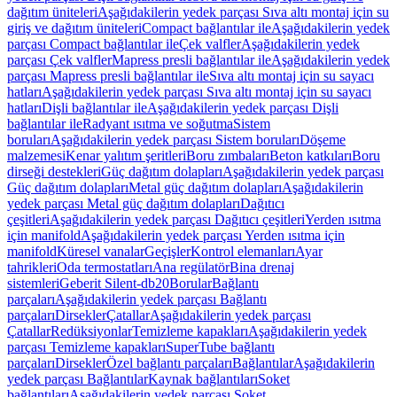
dağıtım üniteleri
Aşağıdakilerin yedek parçası Sıva altı montaj için su
giriş ve dağıtım üniteleri
Compact bağlantılar ile
Aşağıdakilerin yedek
parçası Compact bağlantılar ile
Çek valfler
Aşağıdakilerin yedek
parçası Çek valfler
Mapress presli bağlantılar ile
Aşağıdakilerin yedek
parçası Mapress presli bağlantılar ile
Sıva altı montaj için su sayacı
hatları
Aşağıdakilerin yedek parçası Sıva altı montaj için su sayacı
hatları
Dişli bağlantılar ile
Aşağıdakilerin yedek parçası Dişli
bağlantılar ile
Radyant ısıtma ve soğutma
Sistem
boruları
Aşağıdakilerin yedek parçası Sistem boruları
Döşeme
malzemesi
Kenar yalıtım şeritleri
Boru zımbaları
Beton katkıları
Boru
dirseği destekleri
Güç dağıtım dolapları
Aşağıdakilerin yedek parçası
Güç dağıtım dolapları
Metal güç dağıtım dolapları
Aşağıdakilerin
yedek parçası Metal güç dağıtım dolapları
Dağıtıcı
çeşitleri
Aşağıdakilerin yedek parçası Dağıtıcı çeşitleri
Yerden ısıtma
için manifold
Aşağıdakilerin yedek parçası Yerden ısıtma için
manifold
Küresel vanalar
Geçişler
Kontrol elemanları
Ayar
tahrikleri
Oda termostatları
Ana regülatör
Bina drenaj
sistemleri
Geberit Silent-db20
Borular
Bağlantı
parçaları
Aşağıdakilerin yedek parçası Bağlantı
parçaları
Dirsekler
Çatallar
Aşağıdakilerin yedek parçası
Çatallar
Redüksiyonlar
Temizleme kapakları
Aşağıdakilerin yedek
parçası Temizleme kapakları
SuperTube bağlantı
parçaları
Dirsekler
Özel bağlantı parçaları
Bağlantılar
Aşağıdakilerin
yedek parçası Bağlantılar
Kaynak bağlantıları
Soket
bağlantıları
Aşağıdakilerin yedek parçası Soket