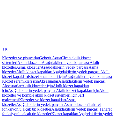
TR
Klozetler ve pisuvarlar
Geberit AquaClean akıllı klozet
sistemleri
Akıllı klozetler
Aşağıdakilerin yedek parçası Akıllı
klozetler
Asma klozetler
Aşağıdakilerin yedek parçası Asma
klozetler
Akıllı klozet kapakları
Aşağıdakilerin yedek parçası Akıllı
klozet kapakları
Klozet seramikleri için
Aşağıdakilerin yedek parçası
Klozet seramikleri için
Aksesuarlar
Aşağıdakilerin yedek parçası
Aksesuarlar
Akıllı klozetler için
Akıllı klozet kapakları
için
Aşağıdakilerin yedek parçası Akıllı klozet kapakları için
Akıllı
klozetler ve komple akıllı klozet sistemleri için
Sarf
malzemesi
Klozetler ve klozet kapakları
Asma
klozetler
Aşağıdakilerin yedek parçası Asma klozetler
Taharet
fonksiyonlu alçak tip klozetler
Aşağıdakilerin yedek parçası Taharet
fonksiyonlu alçak tip klozetler
Klozet kapakları
Aşağıdakilerin yedek