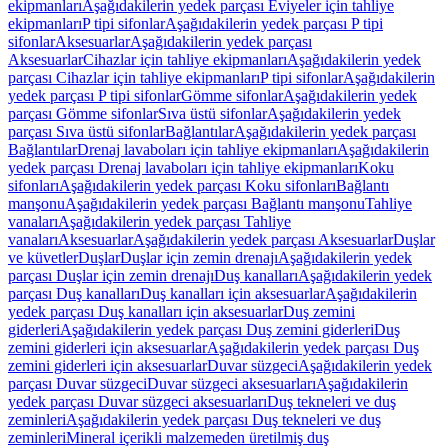
ekipmanları
Aşağıdakilerin yedek parçası Eviyeler için tahliye
ekipmanları
P tipi sifonlar
Aşağıdakilerin yedek parçası P tipi
sifonlar
Aksesuarlar
Aşağıdakilerin yedek parçası
Aksesuarlar
Cihazlar için tahliye ekipmanları
Aşağıdakilerin yedek
parçası Cihazlar için tahliye ekipmanları
P tipi sifonlar
Aşağıdakilerin
yedek parçası P tipi sifonlar
Gömme sifonlar
Aşağıdakilerin yedek
parçası Gömme sifonlar
Sıva üstü sifonlar
Aşağıdakilerin yedek
parçası Sıva üstü sifonlar
Bağlantılar
Aşağıdakilerin yedek parçası
Bağlantılar
Drenaj lavaboları için tahliye ekipmanları
Aşağıdakilerin
yedek parçası Drenaj lavaboları için tahliye ekipmanları
Koku
sifonları
Aşağıdakilerin yedek parçası Koku sifonları
Bağlantı
manşonu
Aşağıdakilerin yedek parçası Bağlantı manşonu
Tahliye
vanaları
Aşağıdakilerin yedek parçası Tahliye
vanaları
Aksesuarlar
Aşağıdakilerin yedek parçası Aksesuarlar
Duşlar
ve küvetler
Duşlar
Duşlar için zemin drenajı
Aşağıdakilerin yedek
parçası Duşlar için zemin drenajı
Duş kanalları
Aşağıdakilerin yedek
parçası Duş kanalları
Duş kanalları için aksesuarlar
Aşağıdakilerin
yedek parçası Duş kanalları için aksesuarlar
Duş zemini
giderleri
Aşağıdakilerin yedek parçası Duş zemini giderleri
Duş
zemini giderleri için aksesuarlar
Aşağıdakilerin yedek parçası Duş
zemini giderleri için aksesuarlar
Duvar süzgeci
Aşağıdakilerin yedek
parçası Duvar süzgeci
Duvar süzgeci aksesuarları
Aşağıdakilerin
yedek parçası Duvar süzgeci aksesuarları
Duş tekneleri ve duş
zeminleri
Aşağıdakilerin yedek parçası Duş tekneleri ve duş
zeminleri
Mineral içerikli malzemeden üretilmiş duş