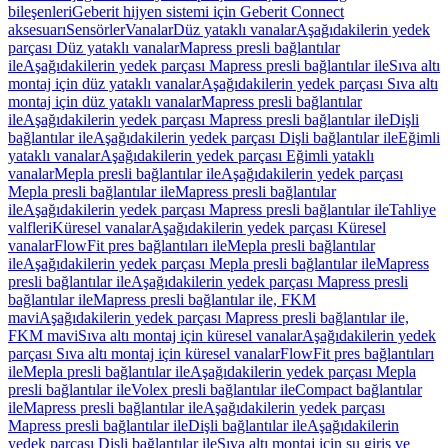
bileşenleri
Geberit hijyen sistemi için Geberit Connect
aksesuarı
Sensörler
Vanalar
Düz yataklı vanalar
Aşağıdakilerin yedek
parçası Düz yataklı vanalar
Mapress presli bağlantılar
ile
Aşağıdakilerin yedek parçası Mapress presli bağlantılar ile
Sıva altı
montaj için düz yataklı vanalar
Aşağıdakilerin yedek parçası Sıva altı
montaj için düz yataklı vanalar
Mapress presli bağlantılar
ile
Aşağıdakilerin yedek parçası Mapress presli bağlantılar ile
Dişli
bağlantılar ile
Aşağıdakilerin yedek parçası Dişli bağlantılar ile
Eğimli
yataklı vanalar
Aşağıdakilerin yedek parçası Eğimli yataklı
vanalar
Mepla presli bağlantılar ile
Aşağıdakilerin yedek parçası
Mepla presli bağlantılar ile
Mapress presli bağlantılar
ile
Aşağıdakilerin yedek parçası Mapress presli bağlantılar ile
Tahliye
valfleri
Küresel vanalar
Aşağıdakilerin yedek parçası Küresel
vanalar
FlowFit pres bağlantıları ile
Mepla presli bağlantılar
ile
Aşağıdakilerin yedek parçası Mepla presli bağlantılar ile
Mapress
presli bağlantılar ile
Aşağıdakilerin yedek parçası Mapress presli
bağlantılar ile
Mapress presli bağlantılar ile, FKM
mavi
Aşağıdakilerin yedek parçası Mapress presli bağlantılar ile,
FKM mavi
Sıva altı montaj için küresel vanalar
Aşağıdakilerin yedek
parçası Sıva altı montaj için küresel vanalar
FlowFit pres bağlantıları
ile
Mepla presli bağlantılar ile
Aşağıdakilerin yedek parçası Mepla
presli bağlantılar ile
Volex presli bağlantılar ile
Compact bağlantılar
ile
Mapress presli bağlantılar ile
Aşağıdakilerin yedek parçası
Mapress presli bağlantılar ile
Dişli bağlantılar ile
Aşağıdakilerin
yedek parçası Dişli bağlantılar ile
Sıva altı montaj için su giriş ve