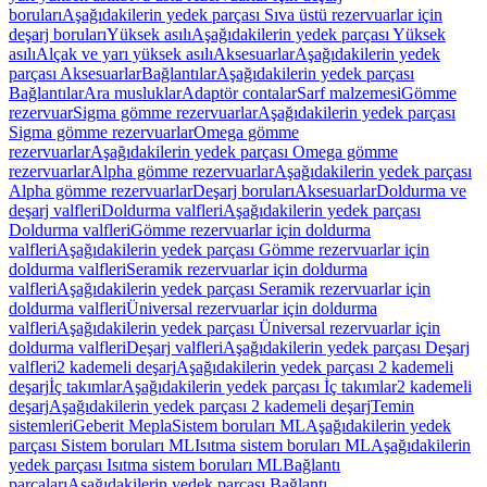
boruları
Aşağıdakilerin yedek parçası Sıva üstü rezervuarlar için
deşarj boruları
Yüksek asılı
Aşağıdakilerin yedek parçası Yüksek
asılı
Alçak ve yarı yüksek asılı
Aksesuarlar
Aşağıdakilerin yedek
parçası Aksesuarlar
Bağlantılar
Aşağıdakilerin yedek parçası
Bağlantılar
Ara musluklar
Adaptör contalar
Sarf malzemesi
Gömme
rezervuar
Sigma gömme rezervuarlar
Aşağıdakilerin yedek parçası
Sigma gömme rezervuarlar
Omega gömme
rezervuarlar
Aşağıdakilerin yedek parçası Omega gömme
rezervuarlar
Alpha gömme rezervuarlar
Aşağıdakilerin yedek parçası
Alpha gömme rezervuarlar
Deşarj boruları
Aksesuarlar
Doldurma ve
deşarj valfleri
Doldurma valfleri
Aşağıdakilerin yedek parçası
Doldurma valfleri
Gömme rezervuarlar için doldurma
valfleri
Aşağıdakilerin yedek parçası Gömme rezervuarlar için
doldurma valfleri
Seramik rezervuarlar için doldurma
valfleri
Aşağıdakilerin yedek parçası Seramik rezervuarlar için
doldurma valfleri
Üniversal rezervuarlar için doldurma
valfleri
Aşağıdakilerin yedek parçası Üniversal rezervuarlar için
doldurma valfleri
Deşarj valfleri
Aşağıdakilerin yedek parçası Deşarj
valfleri
2 kademeli deşarj
Aşağıdakilerin yedek parçası 2 kademeli
deşarj
İç takımlar
Aşağıdakilerin yedek parçası İç takımlar
2 kademeli
deşarj
Aşağıdakilerin yedek parçası 2 kademeli deşarj
Temin
sistemleri
Geberit Mepla
Sistem boruları ML
Aşağıdakilerin yedek
parçası Sistem boruları ML
Isıtma sistem boruları ML
Aşağıdakilerin
yedek parçası Isıtma sistem boruları ML
Bağlantı
parçaları
Aşağıdakilerin yedek parçası Bağlantı