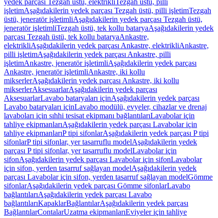
yedek parçası Tezgah üstü, elektrikli
Tezgah üstü, pilli
işletim
Aşağıdakilerin yedek parçası Tezgah üstü, pilli işletim
Tezgah
üstü, jeneratör işletimli
Aşağıdakilerin yedek parçası Tezgah üstü,
jeneratör işletimli
Tezgah üstü, tek kollu batarya
Aşağıdakilerin yedek
parçası Tezgah üstü, tek kollu batarya
Ankastre,
elektrikli
Aşağıdakilerin yedek parçası Ankastre, elektrikli
Ankastre,
pilli işletim
Aşağıdakilerin yedek parçası Ankastre, pilli
işletim
Ankastre, jeneratör işletimli
Aşağıdakilerin yedek parçası
Ankastre, jeneratör işletimli
Ankastre, iki kollu
mikserler
Aşağıdakilerin yedek parçası Ankastre, iki kollu
mikserler
Aksesuarlar
Aşağıdakilerin yedek parçası
Aksesuarlar
Lavabo bataryaları için
Aşağıdakilerin yedek parçası
Lavabo bataryaları için
Lavabo modülü, evyeler, cihazlar ve drenaj
lavaboları için sıhhi tesisat ekipmanı bağlantıları
Lavabolar için
tahliye ekipmanları
Aşağıdakilerin yedek parçası Lavabolar için
tahliye ekipmanları
P tipi sifonlar
Aşağıdakilerin yedek parçası P tipi
sifonlar
P tipi sifonlar, yer tasarruflu model
Aşağıdakilerin yedek
parçası P tipi sifonlar, yer tasarruflu model
Lavabolar için
sifon
Aşağıdakilerin yedek parçası Lavabolar için sifon
Lavabolar
için sifon, yerden tasarruf sağlayan model
Aşağıdakilerin yedek
parçası Lavabolar için sifon, yerden tasarruf sağlayan model
Gömme
sifonlar
Aşağıdakilerin yedek parçası Gömme sifonlar
Lavabo
bağlantıları
Aşağıdakilerin yedek parçası Lavabo
bağlantıları
Kapaklar
Bağlantılar
Aşağıdakilerin yedek parçası
Bağlantılar
Contalar
Uzatma ekipmanları
Eviyeler için tahliye