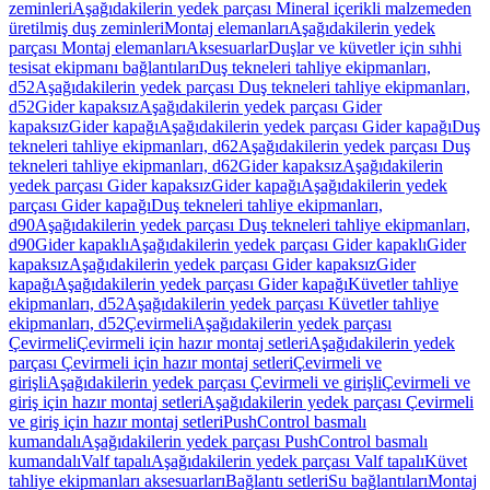
zeminleri
Aşağıdakilerin yedek parçası Mineral içerikli malzemeden
üretilmiş duş zeminleri
Montaj elemanları
Aşağıdakilerin yedek
parçası Montaj elemanları
Aksesuarlar
Duşlar ve küvetler için sıhhi
tesisat ekipmanı bağlantıları
Duş tekneleri tahliye ekipmanları,
d52
Aşağıdakilerin yedek parçası Duş tekneleri tahliye ekipmanları,
d52
Gider kapaksız
Aşağıdakilerin yedek parçası Gider
kapaksız
Gider kapağı
Aşağıdakilerin yedek parçası Gider kapağı
Duş
tekneleri tahliye ekipmanları, d62
Aşağıdakilerin yedek parçası Duş
tekneleri tahliye ekipmanları, d62
Gider kapaksız
Aşağıdakilerin
yedek parçası Gider kapaksız
Gider kapağı
Aşağıdakilerin yedek
parçası Gider kapağı
Duş tekneleri tahliye ekipmanları,
d90
Aşağıdakilerin yedek parçası Duş tekneleri tahliye ekipmanları,
d90
Gider kapaklı
Aşağıdakilerin yedek parçası Gider kapaklı
Gider
kapaksız
Aşağıdakilerin yedek parçası Gider kapaksız
Gider
kapağı
Aşağıdakilerin yedek parçası Gider kapağı
Küvetler tahliye
ekipmanları, d52
Aşağıdakilerin yedek parçası Küvetler tahliye
ekipmanları, d52
Çevirmeli
Aşağıdakilerin yedek parçası
Çevirmeli
Çevirmeli için hazır montaj setleri
Aşağıdakilerin yedek
parçası Çevirmeli için hazır montaj setleri
Çevirmeli ve
girişli
Aşağıdakilerin yedek parçası Çevirmeli ve girişli
Çevirmeli ve
giriş için hazır montaj setleri
Aşağıdakilerin yedek parçası Çevirmeli
ve giriş için hazır montaj setleri
PushControl basmalı
kumandalı
Aşağıdakilerin yedek parçası PushControl basmalı
kumandalı
Valf tapalı
Aşağıdakilerin yedek parçası Valf tapalı
Küvet
tahliye ekipmanları aksesuarları
Bağlantı setleri
Su bağlantıları
Montaj