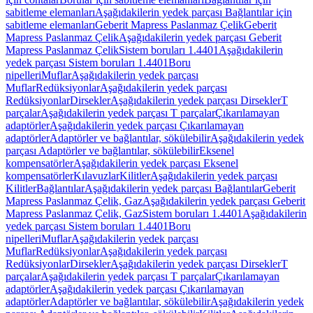
sabitleme elemanları
Aşağıdakilerin yedek parçası Bağlantılar için
sabitleme elemanları
Geberit Mapress Paslanmaz Çelik
Geberit
Mapress Paslanmaz Çelik
Aşağıdakilerin yedek parçası Geberit
Mapress Paslanmaz Çelik
Sistem boruları 1.4401
Aşağıdakilerin
yedek parçası Sistem boruları 1.4401
Boru
nipelleri
Muflar
Aşağıdakilerin yedek parçası
Muflar
Redüksiyonlar
Aşağıdakilerin yedek parçası
Redüksiyonlar
Dirsekler
Aşağıdakilerin yedek parçası Dirsekler
T
parçalar
Aşağıdakilerin yedek parçası T parçalar
Çıkarılamayan
adaptörler
Aşağıdakilerin yedek parçası Çıkarılamayan
adaptörler
Adaptörler ve bağlantılar, sökülebilir
Aşağıdakilerin yedek
parçası Adaptörler ve bağlantılar, sökülebilir
Eksenel
kompensatörler
Aşağıdakilerin yedek parçası Eksenel
kompensatörler
Kılavuzlar
Kilitler
Aşağıdakilerin yedek parçası
Kilitler
Bağlantılar
Aşağıdakilerin yedek parçası Bağlantılar
Geberit
Mapress Paslanmaz Çelik, Gaz
Aşağıdakilerin yedek parçası Geberit
Mapress Paslanmaz Çelik, Gaz
Sistem boruları 1.4401
Aşağıdakilerin
yedek parçası Sistem boruları 1.4401
Boru
nipelleri
Muflar
Aşağıdakilerin yedek parçası
Muflar
Redüksiyonlar
Aşağıdakilerin yedek parçası
Redüksiyonlar
Dirsekler
Aşağıdakilerin yedek parçası Dirsekler
T
parçalar
Aşağıdakilerin yedek parçası T parçalar
Çıkarılamayan
adaptörler
Aşağıdakilerin yedek parçası Çıkarılamayan
adaptörler
Adaptörler ve bağlantılar, sökülebilir
Aşağıdakilerin yedek