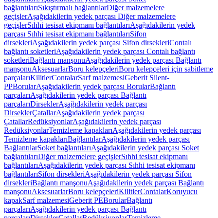
bağlantıları
Sıkıştırmalı bağlantılar
Diğer malzemelere
geçişler
Aşağıdakilerin yedek parçası Diğer malzemelere
geçişler
Sıhhi tesisat ekipmanı bağlantıları
Aşağıdakilerin yedek
parçası Sıhhi tesisat ekipmanı bağlantıları
Sifon
dirsekleri
Aşağıdakilerin yedek parçası Sifon dirsekleri
Contalı
bağlantı soketleri
Aşağıdakilerin yedek parçası Contalı bağlantı
soketleri
Bağlantı manşonu
Aşağıdakilerin yedek parçası Bağlantı
manşonu
Aksesuarlar
Boru kelepçeleri
Boru kelepçeleri için sabitleme
parçaları
Kilitler
Contalar
Sarf malzemesi
Geberit Silent-
PP
Borular
Aşağıdakilerin yedek parçası Borular
Bağlantı
parçaları
Aşağıdakilerin yedek parçası Bağlantı
parçaları
Dirsekler
Aşağıdakilerin yedek parçası
Dirsekler
Çatallar
Aşağıdakilerin yedek parçası
Çatallar
Redüksiyonlar
Aşağıdakilerin yedek parçası
Redüksiyonlar
Temizleme kapakları
Aşağıdakilerin yedek parçası
Temizleme kapakları
Bağlantılar
Aşağıdakilerin yedek parçası
Bağlantılar
Soket bağlantıları
Aşağıdakilerin yedek parçası Soket
bağlantıları
Diğer malzemelere geçişler
Sıhhi tesisat ekipmanı
bağlantıları
Aşağıdakilerin yedek parçası Sıhhi tesisat ekipmanı
bağlantıları
Sifon dirsekleri
Aşağıdakilerin yedek parçası Sifon
dirsekleri
Bağlantı manşonu
Aşağıdakilerin yedek parçası Bağlantı
manşonu
Aksesuarlar
Boru kelepçeleri
Kilitler
Contalar
Koruyucu
kapak
Sarf malzemesi
Geberit PE
Borular
Bağlantı
parçaları
Aşağıdakilerin yedek parçası Bağlantı
parçaları
Dirsekler
Çatallar
Redüksiyonlar
Temizleme