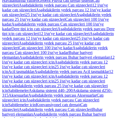
Havalandırma valfleri
Geberit Pluvia çatı drenaj sistemi
Çatı
süzgeçleri
Aşağıdakilerin yedek parçası Çatı süzgeçleri
12 l/sn'ye
kadar çatı süzgeçleri
Aşağıdakilerin yedek parçası 12 l/sn'ye kadar
çatı süzgeçleri
25 l/sn'ye kadar çatı süzgeçleri
Aşağıdakilerin yedek
parçası 25 l/sn'ye kadar çatı süzgeçleri
Çatı süzgeçleri 100 l/sn'ye
kadar
Aşağıdakilerin yedek parçası Çatı süzgeçleri 100 l/sn'ye
kadar
Dere tipi için çatı süzgeçleri
Aşağıdakilerin yedek parçası Dere
tipi için çatı süzgeçleri
12 l/sn'ye kadar çatı süzgeçleri
Aşağıdakilerin
yedek parçası 12 l/sn'ye kadar çatı süzgeçleri
25 l/sn'ye kadar çatı
süzgeçleri
Aşağıdakilerin yedek parçası 25 l/sn'ye kadar çatı
süzgeçleri
Çatı süzgeçleri 100 l/sn'ye kadar
Aşağıdakilerin yedek
parçası Çatı süzgeçleri 100 l/sn'ye kadar
Buhar bariyeri
elemanları
Aşağıdakilerin yedek parçası Buhar bariyeri elemanları
12
l/sn'ye kadar çatı süzgeçleri için
Aşağıdakilerin yedek parçası 12
l/sn'ye kadar çatı süzgeçleri için
25 l/sn'ye kadar çatı süzgeçleri
için
Acil taşmalıklar
Aşağıdakilerin yedek parçası Acil taşmalıklar
12
l/sn'ye kadar çatı süzgeçleri için
Aşağıdakilerin yedek parçası 12
l/sn'ye kadar çatı süzgeçleri için
25 l/sn'ye kadar çatı süzgeçleri
için
Aşağıdakilerin yedek parçası 25 l/sn'ye kadar çatı süzgeçleri
için
Sabitlemeler
Askılama sistemi d40–200
Askılama sistemi d250–
315
Aksesuarlar
Aşağıdakilerin yedek parçası Aksesuarlar
Çatı
süzgeçleri için
Aşağıdakilerin yedek parçası Çatı süzgeçleri
için
Sabitlemeler için
Konvansiyonel çatı drenajı
Çatı
süzgeçleri
Aşağıdakilerin yedek parçası Çatı süzgeçleri
Buhar
bariyeri elemanları
Aşağıdakilerin yedek parçası Buhar bariyeri