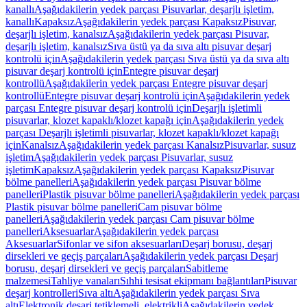
kanallı
Aşağıdakilerin yedek parçası Pisuvarlar, deşarjlı işletim,
kanallı
Kapaksız
Aşağıdakilerin yedek parçası Kapaksız
Pisuvar,
deşarjlı işletim, kanalsız
Aşağıdakilerin yedek parçası Pisuvar,
deşarjlı işletim, kanalsız
Sıva üstü ya da sıva altı pisuvar deşarj
kontrolü için
Aşağıdakilerin yedek parçası Sıva üstü ya da sıva altı
pisuvar deşarj kontrolü için
Entegre pisuvar deşarj
kontrollü
Aşağıdakilerin yedek parçası Entegre pisuvar deşarj
kontrollü
Entegre pisuvar deşarj kontrolü için
Aşağıdakilerin yedek
parçası Entegre pisuvar deşarj kontrolü için
Deşarjlı işletimli
pisuvarlar, klozet kapaklı/klozet kapağı için
Aşağıdakilerin yedek
parçası Deşarjlı işletimli pisuvarlar, klozet kapaklı/klozet kapağı
için
Kanalsız
Aşağıdakilerin yedek parçası Kanalsız
Pisuvarlar, susuz
işletim
Aşağıdakilerin yedek parçası Pisuvarlar, susuz
işletim
Kapaksız
Aşağıdakilerin yedek parçası Kapaksız
Pisuvar
bölme panelleri
Aşağıdakilerin yedek parçası Pisuvar bölme
panelleri
Plastik pisuvar bölme panelleri
Aşağıdakilerin yedek parçası
Plastik pisuvar bölme panelleri
Cam pisuvar bölme
panelleri
Aşağıdakilerin yedek parçası Cam pisuvar bölme
panelleri
Aksesuarlar
Aşağıdakilerin yedek parçası
Aksesuarlar
Sifonlar ve sifon aksesuarları
Deşarj borusu, deşarj
dirsekleri ve geçiş parçaları
Aşağıdakilerin yedek parçası Deşarj
borusu, deşarj dirsekleri ve geçiş parçaları
Sabitleme
malzemesi
Tahliye vanaları
Sıhhi tesisat ekipmanı bağlantıları
Pisuvar
deşarj kontrolleri
Sıva altı
Aşağıdakilerin yedek parçası Sıva
altı
Elektronik deşarj tetiklemeli, elektrikli
Aşağıdakilerin yedek