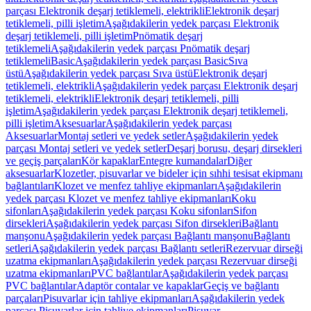
parçası Elektronik deşarj tetiklemeli, elektrikli
Elektronik deşarj
tetiklemeli, pilli işletim
Aşağıdakilerin yedek parçası Elektronik
deşarj tetiklemeli, pilli işletim
Pnömatik deşarj
tetiklemeli
Aşağıdakilerin yedek parçası Pnömatik deşarj
tetiklemeli
Basic
Aşağıdakilerin yedek parçası Basic
Sıva
üstü
Aşağıdakilerin yedek parçası Sıva üstü
Elektronik deşarj
tetiklemeli, elektrikli
Aşağıdakilerin yedek parçası Elektronik deşarj
tetiklemeli, elektrikli
Elektronik deşarj tetiklemeli, pilli
işletim
Aşağıdakilerin yedek parçası Elektronik deşarj tetiklemeli,
pilli işletim
Aksesuarlar
Aşağıdakilerin yedek parçası
Aksesuarlar
Montaj setleri ve yedek setler
Aşağıdakilerin yedek
parçası Montaj setleri ve yedek setler
Deşarj borusu, deşarj dirsekleri
ve geçiş parçaları
Kör kapaklar
Entegre kumandalar
Diğer
aksesuarlar
Klozetler, pisuvarlar ve bideler için sıhhi tesisat ekipmanı
bağlantıları
Klozet ve menfez tahliye ekipmanları
Aşağıdakilerin
yedek parçası Klozet ve menfez tahliye ekipmanları
Koku
sifonları
Aşağıdakilerin yedek parçası Koku sifonları
Sifon
dirsekleri
Aşağıdakilerin yedek parçası Sifon dirsekleri
Bağlantı
manşonu
Aşağıdakilerin yedek parçası Bağlantı manşonu
Bağlantı
setleri
Aşağıdakilerin yedek parçası Bağlantı setleri
Rezervuar dirseği
uzatma ekipmanları
Aşağıdakilerin yedek parçası Rezervuar dirseği
uzatma ekipmanları
PVC bağlantılar
Aşağıdakilerin yedek parçası
PVC bağlantılar
Adaptör contalar ve kapaklar
Geçiş ve bağlantı
parçaları
Pisuvarlar için tahliye ekipmanları
Aşağıdakilerin yedek
parçası Pisuvarlar için tahliye ekipmanları
Pisuvar