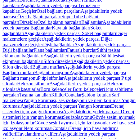
kapakları
Aşağıdakilerin yedek parçası Temizleme
kapakları
Geçişler
Özel bağlantı parçaları
Aşağıdakilerin yedek
parçası Özel bağlantı parçaları
SuperTube bağlantı
parçaları
Dirsekler
Özel bağlantı parçaları
Bağlantılar
Aşağıdakilerin
yedek parçası Bağlantılar
Kaynak bağlantıları
Soket
bağlantıları
Aşağıdakilerin yedek parçası Soket bağlantıları
Diğer
malzemelere geçişler
Aşağıdakilerin yedek parçası Diğer
malzemelere geçişler
Dişli bağlantılar
Aşağıdakilerin yedek parçası
Dişli bağlantılar
Flanş bağlantıları
Faturalı burçlar
Sıhhi tesisat
ekipmanı bağlantıları
Aşağıdakilerin yedek parçası Sıhhi tesisat
ekipmanı bağlantıları
Sifon dirsekleri
Aşağıdakilerin yedek parçası
Sifon dirsekleri
Bağlantı mufları
Aşağıdakilerin yedek parçası
Bağlantı mufları
Bağlantı manşonu
Aşağıdakilerin yedek parçası
Bağlantı manşonu
P tipi sifonlar
Aşağıdakilerin yedek parçası P tipi
sifonlar
Helezon sifonlar
Aşağıdakilerin yedek parçası Helezon
sifonlar
Aksesuarlar
Boru kelepçeleri
Boru kelepçeleri için sabitleme
parçaları
Taşıma kanalları
Kilitler
Contalar
Şablon kutuları
Sarf
malzemesi
Yangın koruması, ses izolasyonu ve nem koruması
Yangın
koruması
Aşağıdakilerin yedek parçası Yangın koruması
Drenaj
sistemleri için yangın koruması
Aşağıdakilerin yedek parçası Drenaj
sistemleri için yangın koruması
Ses izolasyonu
Gövde sesini ayırmak
için izolasyonlar
Gövde sesini ayırmak için izolasyonlar ve hava sesi
izolasyonu
Nem koruması
Contalar
Drenaj için havalandırma
valfleri
Havalandırma valfleri
Aşağıdakilerin yedek parçası