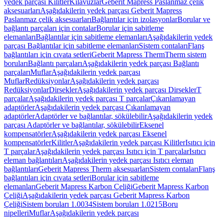
yedek parçası Kilitler
Kılavuzlar
Geberit Mapress Paslanmaz çelik
aksesuarları
Aşağıdakilerin yedek parçası Geberit Mapress
Paslanmaz çelik aksesuarları
Bağlantılar için izolasyonlar
Borular ve
bağlantı parçaları için contalar
Borular için sabitleme
elemanları
Bağlantılar için sabitleme elemanları
Aşağıdakilerin yedek
parçası Bağlantılar için sabitleme elemanları
Sistem contaları
Flanş
bağlantıları için cıvata setleri
Geberit Mapress Therm
Therm sistem
boruları
Bağlantı parçaları
Aşağıdakilerin yedek parçası Bağlantı
parçaları
Muflar
Aşağıdakilerin yedek parçası
Muflar
Redüksiyonlar
Aşağıdakilerin yedek parçası
Redüksiyonlar
Dirsekler
Aşağıdakilerin yedek parçası Dirsekler
T
parçalar
Aşağıdakilerin yedek parçası T parçalar
Çıkarılamayan
adaptörler
Aşağıdakilerin yedek parçası Çıkarılamayan
adaptörler
Adaptörler ve bağlantılar, sökülebilir
Aşağıdakilerin yedek
parçası Adaptörler ve bağlantılar, sökülebilir
Eksenel
kompensatörler
Aşağıdakilerin yedek parçası Eksenel
kompensatörler
Kilitler
Aşağıdakilerin yedek parçası Kilitler
Isıtıcı için
T parçalar
Aşağıdakilerin yedek parçası Isıtıcı için T parçalar
Isıtıcı
eleman bağlantıları
Aşağıdakilerin yedek parçası Isıtıcı eleman
bağlantıları
Geberit Mapress Therm aksesuarları
Sistem contaları
Flanş
bağlantıları için cıvata setleri
Borular için sabitleme
elemanları
Geberit Mapress Karbon Çeliği
Geberit Mapress Karbon
Çeliği
Aşağıdakilerin yedek parçası Geberit Mapress Karbon
Çeliği
Sistem boruları 1.0034
Sistem boruları 1.0215
Boru
nipelleri
Muflar
Aşağıdakilerin yedek parçası