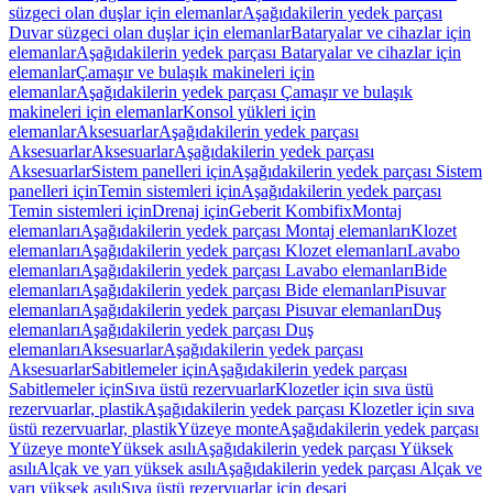
süzgeci olan duşlar için elemanlar
Aşağıdakilerin yedek parçası
Duvar süzgeci olan duşlar için elemanlar
Bataryalar ve cihazlar için
elemanlar
Aşağıdakilerin yedek parçası Bataryalar ve cihazlar için
elemanlar
Çamaşır ve bulaşık makineleri için
elemanlar
Aşağıdakilerin yedek parçası Çamaşır ve bulaşık
makineleri için elemanlar
Konsol yükleri için
elemanlar
Aksesuarlar
Aşağıdakilerin yedek parçası
Aksesuarlar
Aksesuarlar
Aşağıdakilerin yedek parçası
Aksesuarlar
Sistem panelleri için
Aşağıdakilerin yedek parçası Sistem
panelleri için
Temin sistemleri için
Aşağıdakilerin yedek parçası
Temin sistemleri için
Drenaj için
Geberit Kombifix
Montaj
elemanları
Aşağıdakilerin yedek parçası Montaj elemanları
Klozet
elemanları
Aşağıdakilerin yedek parçası Klozet elemanları
Lavabo
elemanları
Aşağıdakilerin yedek parçası Lavabo elemanları
Bide
elemanları
Aşağıdakilerin yedek parçası Bide elemanları
Pisuvar
elemanları
Aşağıdakilerin yedek parçası Pisuvar elemanları
Duş
elemanları
Aşağıdakilerin yedek parçası Duş
elemanları
Aksesuarlar
Aşağıdakilerin yedek parçası
Aksesuarlar
Sabitlemeler için
Aşağıdakilerin yedek parçası
Sabitlemeler için
Sıva üstü rezervuarlar
Klozetler için sıva üstü
rezervuarlar, plastik
Aşağıdakilerin yedek parçası Klozetler için sıva
üstü rezervuarlar, plastik
Yüzeye monte
Aşağıdakilerin yedek parçası
Yüzeye monte
Yüksek asılı
Aşağıdakilerin yedek parçası Yüksek
asılı
Alçak ve yarı yüksek asılı
Aşağıdakilerin yedek parçası Alçak ve
yarı yüksek asılı
Sıva üstü rezervuarlar için deşarj