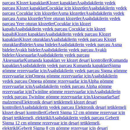
parçası Klozet kapakları
Klozet kapakları
Aşağıdakilerin yedek
parçası Klozet kapakları
Çocuklar için klozetler
Aşağıdakilerin yedek
parçası Çocuklar için klozetler
Asma klozetler
Aşağıdakilerin yedek
parçası Asma klozetler
Yere oturan klozetler
Aşağıdakilerin yedek
parçası Yere oturan klozetler
Çocuklar için klozet
kapağı
Aşağıdakilerin yedek parçası Çocuklar için klozet
kapağı
Klozet kapakları
Aşağıdakilerin yedek parçası Klozet
kapakları
Klozet oturakları
Aşağıdakilerin yedek parçası Klozet
oturakları
Bideler
Asma bideler
Aşağıdakilerin yedek parçası Asma
bideler
Ayaklı bideler
Aşağıdakilerin yedek parçası Ayaklı
bideler
Aksesuarlar
Aşağıdakilerin yedek parçası
Aksesuarlar
Kumanda kapakları ve klozet deşarj kontrolleri
Kumanda
kapakları
Aşağıdakilerin yedek parçası Kumanda kapakları
Sigma
gömme rezervuarlar için
Aşağıdakilerin yedek parçası Sigma gömme
rezervuarlar için
Omega gömme rezervuarlar için
Aşağıdakilerin
yedek parçası Omega gömme rezervuarlar için
Alpha gömme
rezervuarlar için
Aşağıdakilerin yedek parçası Alpha gömme
rezervuarlar için
Twinline gömme rezervuarlar için
Aşağıdakilerin
yedek parçası Twinline gömme rezervuarlar için
Aksesuarlar
Sarf
malzemesi
Elektronik deşarj tetiklemeli klozet deşarj
kontrolleri
Aşağıdakilerin yedek parçası Elektronik deşarj tetiklemeli
klozet deşarj kontrolleri
Geberit Sigma 12 cm gömme rezervuar için
deşarj tetiklemeli, elektrikli
Aşağıdakilerin yedek parçası Geberit
Sigma 12 cm gömme rezervuar için deşarj tetiklemeli,
elektrikli
Geberit Sigma 8 cm gömme rezervuar için deşarj